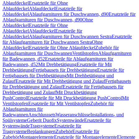
Ablaufdeckel
Ersatzteile für Ohne
Ablaufdeckel
Ablaufdeckel
Ersatzteile für
Ablaufdeckel
Ablaufgarnituren für Duschwannen, d90
Ersatzteile für
Ablaufgarnituren für Duschwannen, d90
Ohne
Ablaufdeckel
Ersatzteile für Ohne
Ablaufdeckel
Ablaufdeckel
Ersatzteile für
Ablaufdeckel
Ablaufgarnituren für Duschwannen Sestra
Ersatzteile
für Ablaufgarnituren für Duschwannen Sestra
Ohne
Ablaufdeckel
Ersatzteile für Ohne Ablaufdeckel
Zubehör für
Ablaufgarnituren für Duschwannen
Ventilstopfen
Ablaufgarnituren
für Badewannen, d52
Ersatzteile für Ablaufgarnituren für
Badewannen, d52
Mit Drehbetätigung
Ersatzteile für Mit
Drehbetätigung
Fertigbausets für Drehbetätigung
Ersatzteile für
Fertigbausets für Drehbetätigung
Mit Drehbetätigung und
Zulauf
Ersatzteile für Mit Drehbetätigung und Zulauf
Fertigbausets
für Drehbetätigung und Zulauf
Ersatzteile für Fertigbausets für
Drehbetätigung und Zulauf
Mit Druckbetätigung
PushControl
Ersatzteile für Mit Druckbetätigung PushControl
Mit
Ventilstopfen
Ersatzteile für Mit Ventilstopfen
Zubehör für
Ablaufgarnituren für
Badewannen
Anschlusssets
Wasseranschlüsse
Installations- und
Spülsysteme
Geberit Duofix
Systemwände
Ersatzteile für
Systemwände
Tragsysteme
Ersatzteile für
Tragsysteme
Beplankungen
Zubehör
Ersatzteile für
Zubehör
Montageelemente
Ersatzteile für Montageelemente
Elemente