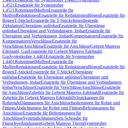
1.4521
Ersatzteile für Systemrohre
1.4521
Rohrnippel
Muffen
Ersatzteile für
Muffen
Reduktionen
Ersatzteile für Reduktionen
Bögen
Ersatzteile für
Bögen
T-Stücke
Ersatzteile für T-Stücke
Innenliegende
Zirkulation
Übergänge unlösbar
Ersatzteile für Übergänge
unlösbar
Übergänge und Verbindungen, lösbar
Ersatzteile für
Übergänge und Verbindungen, lösbar
Kompensatoren
Ersatzteile für
Kompensatoren
Verschlüsse
Ersatzteile für
Verschlüsse
Anschlüsse
Ersatzteile für Anschlüsse
Geberit Mapress
Edelstahl, Gas
Ersatzteile für Geberit Mapress Edelstahl,
Gas
Systemrohre 1.4401
Ersatzteile für Systemrohre
1.4401
Rohrnippel
Muffen
Ersatzteile für
Muffen
Reduktionen
Ersatzteile für Reduktionen
Bögen
Ersatzteile für
Bögen
T-Stücke
Ersatzteile für T-Stücke
Übergänge
unlösbar
Ersatzteile für Übergänge unlösbar
Übergänge und
Verbindungen, lösbar
Ersatzteile für Übergänge und Verbindungen,
lösbar
Verschlüsse
Ersatzteile für Verschlüsse
Anschlüsse
Ersatzteile
für Anschlüsse
Zubehör für Geberit Mapress Edelstahl
Ersatzteile für
Zubehör für Geberit Mapress Edelstahl
Schutzkappen für
Rohrende
Dämmungen für Anschlüsse
Isolierungen für Rohre und
Fittings
Abdichtungen für Rohre und Fittings
Befestigungen für
Anschlüsse
Ersatzteile für Befestigungen für
Anschlüsse
Systemdichtungen
Sets Schraube für
Flanschverbindungen
Geberit Mapress Therm
Systemrohre