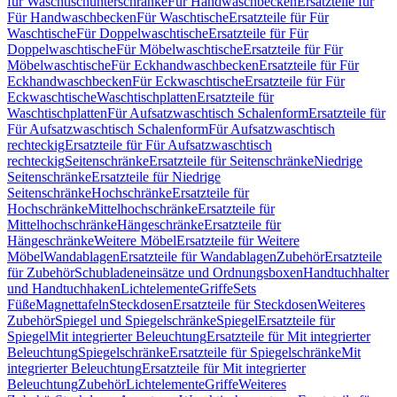
für Waschtischunterschränke
Für Handwaschbecken
Ersatzteile für
Für Handwaschbecken
Für Waschtische
Ersatzteile für Für
Waschtische
Für Doppelwaschtische
Ersatzteile für Für
Doppelwaschtische
Für Möbelwaschtische
Ersatzteile für Für
Möbelwaschtische
Für Eckhandwaschbecken
Ersatzteile für Für
Eckhandwaschbecken
Für Eckwaschtische
Ersatzteile für Für
Eckwaschtische
Waschtischplatten
Ersatzteile für
Waschtischplatten
Für Aufsatzwaschtisch Schalenform
Ersatzteile für
Für Aufsatzwaschtisch Schalenform
Für Aufsatzwaschtisch
rechteckig
Ersatzteile für Für Aufsatzwaschtisch
rechteckig
Seitenschränke
Ersatzteile für Seitenschränke
Niedrige
Seitenschränke
Ersatzteile für Niedrige
Seitenschränke
Hochschränke
Ersatzteile für
Hochschränke
Mittelhochschränke
Ersatzteile für
Mittelhochschränke
Hängeschränke
Ersatzteile für
Hängeschränke
Weitere Möbel
Ersatzteile für Weitere
Möbel
Wandablagen
Ersatzteile für Wandablagen
Zubehör
Ersatzteile
für Zubehör
Schubladeneinsätze und Ordnungsboxen
Handtuchhalter
und Handtuchhaken
Lichtelemente
Griffe
Sets
Füße
Magnettafeln
Steckdosen
Ersatzteile für Steckdosen
Weiteres
Zubehör
Spiegel und Spiegelschränke
Spiegel
Ersatzteile für
Spiegel
Mit integrierter Beleuchtung
Ersatzteile für Mit integrierter
Beleuchtung
Spiegelschränke
Ersatzteile für Spiegelschränke
Mit
integrierter Beleuchtung
Ersatzteile für Mit integrierter
Beleuchtung
Zubehör
Lichtelemente
Griffe
Weiteres