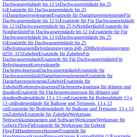
Dachwassereinläufe bis 12 l/s
Dachwassereinläufe bis 25
l/s
Ersatzteile für Dachwassereinläufe bis 25
l/s
Dampfsperrenelemente
Ersatzteile für Dampfsperrenelemente
Für
Dachwassereinläufe bis 12 l/s
Ersatzteile für Für Dachwassereinläufe
bis 12 l/s
Dachwassereinläufe bis 25 l/s
Notüberläufe
Ersatzteile für
Notüberläufe
Für Dachwassereinläufe bis 12 l/s
Ersatzteile für Für
Dachwassereinläufe bis 12 l/s
Dachwassereinläufe bis 25
l/s
Ersatzteile für Dachwassereinläufe bis 25
l/s
Befestigungen
Befestigungssystem d40–200
Befestigungssystem
d250–315
Zubehör
Ersatzteile für Zubehör
Für
Dachwassereinläufe
Ersatzteile für Für Dachwassereinläufe
Für
Befestigungen
Konventionelle
Dachentwässerung
Dachwassereinläufe
Ersatzteile für
Dachwassereinläufe
Dampfsperrenelemente
Ersatzteile für
Dampfsperrenelemente
Zubehör
Ersatzteile für
Zubehör
Bodenentwässerung
Flächenentwässerung für drinnen und
draußen
Ersatzteile für Flächenentwässerung für drinnen und
draußen
Bodenabläufe 13 x 13 cm
Ersatzteile für Bodenabläufe 13 x
13 cm
Bodeneinläufe für Balkone und Terrassen, 13 x 13
cm
Ersatzteile für Bodeneinläufe für Balkone und Terrassen, 13 x 13
cm
Zubehör
Ersatzteile für Zubehör
Werkzeuge,
Netzwerkkomponenten und Software
Werkzeuge
Werkzeuge für
Geberit FlowFit
Ersatzteile für Werkzeuge für Geberit
FlowFit
Handpresswerkzeuge
Ersatzteile für
Handpresswerkzeuge
Presswerkzeuge Kompatibilität [1]
Ersatzteile