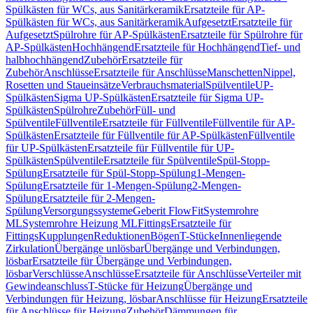
Spülkästen für WCs, aus Sanitärkeramik
Ersatzteile für AP-
Spülkästen für WCs, aus Sanitärkeramik
Aufgesetzt
Ersatzteile für
Aufgesetzt
Spülrohre für AP-Spülkästen
Ersatzteile für Spülrohre für
AP-Spülkästen
Hochhängend
Ersatzteile für Hochhängend
Tief- und
halbhochhängend
Zubehör
Ersatzteile für
Zubehör
Anschlüsse
Ersatzteile für Anschlüsse
Manschetten
Nippel,
Rosetten und Staueinsätze
Verbrauchsmaterial
Spülventile
UP-
Spülkästen
Sigma UP-Spülkästen
Ersatzteile für Sigma UP-
Spülkästen
Spülrohre
Zubehör
Füll- und
Spülventile
Füllventile
Ersatzteile für Füllventile
Füllventile für AP-
Spülkästen
Ersatzteile für Füllventile für AP-Spülkästen
Füllventile
für UP-Spülkästen
Ersatzteile für Füllventile für UP-
Spülkästen
Spülventile
Ersatzteile für Spülventile
Spül-Stopp-
Spülung
Ersatzteile für Spül-Stopp-Spülung
1-Mengen-
Spülung
Ersatzteile für 1-Mengen-Spülung
2-Mengen-
Spülung
Ersatzteile für 2-Mengen-
Spülung
Versorgungssysteme
Geberit FlowFit
Systemrohre
ML
Systemrohre Heizung ML
Fittings
Ersatzteile für
Fittings
Kupplungen
Reduktionen
Bögen
T-Stücke
Innenliegende
Zirkulation
Übergänge unlösbar
Übergänge und Verbindungen,
lösbar
Ersatzteile für Übergänge und Verbindungen,
lösbar
Verschlüsse
Anschlüsse
Ersatzteile für Anschlüsse
Verteiler mit
Gewindeanschluss
T-Stücke für Heizung
Übergänge und
Verbindungen für Heizung, lösbar
Anschlüsse für Heizung
Ersatzteile
für Anschlüsse für Heizung
Zubehör
Dämmungen für