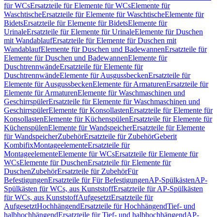
für WCs
Ersatzteile für Elemente für WCs
Elemente für
Waschtische
Ersatzteile für Elemente für Waschtische
Elemente für
Bidets
Ersatzteile für Elemente für Bidets
Elemente für
Urinale
Ersatzteile für Elemente für Urinale
Elemente für Duschen
mit Wandablauf
Ersatzteile für Elemente für Duschen mit
Wandablauf
Elemente für Duschen und Badewannen
Ersatzteile für
Elemente für Duschen und Badewannen
Elemente für
Duschtrennwände
Ersatzteile für Elemente für
Duschtrennwände
Elemente für Ausgussbecken
Ersatzteile für
Elemente für Ausgussbecken
Elemente für Armaturen
Ersatzteile für
Elemente für Armaturen
Elemente für Waschmaschinen und
Geschirrspüler
Ersatzteile für Elemente für Waschmaschinen und
Geschirrspüler
Elemente für Konsollasten
Ersatzteile für Elemente für
Konsollasten
Elemente für Küchenspülen
Ersatzteile für Elemente für
Küchenspülen
Elemente für Wandspeicher
Ersatzteile für Elemente
für Wandspeicher
Zubehör
Ersatzteile für Zubehör
Geberit
Kombifix
Montageelemente
Ersatzteile für
Montageelemente
Elemente für WCs
Ersatzteile für Elemente für
WCs
Elemente für Duschen
Ersatzteile für Elemente für
Duschen
Zubehör
Ersatzteile für Zubehör
Für
Befestigungen
Ersatzteile für Für Befestigungen
AP-Spülkästen
AP-
Spülkästen für WCs, aus Kunststoff
Ersatzteile für AP-Spülkästen
für WCs, aus Kunststoff
Aufgesetzt
Ersatzteile für
Aufgesetzt
Hochhängend
Ersatzteile für Hochhängend
Tief- und
halbhochhängend
Ersatzteile für Tief- und halbhochhängend
AP-