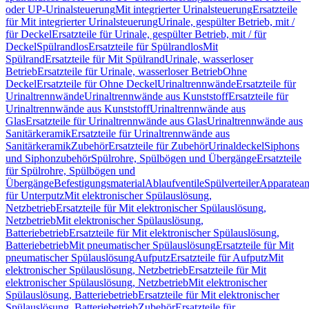
oder UP-Urinalsteuerung
Mit integrierter Urinalsteuerung
Ersatzteile
für Mit integrierter Urinalsteuerung
Urinale, gespülter Betrieb, mit /
für Deckel
Ersatzteile für Urinale, gespülter Betrieb, mit / für
Deckel
Spülrandlos
Ersatzteile für Spülrandlos
Mit
Spülrand
Ersatzteile für Mit Spülrand
Urinale, wasserloser
Betrieb
Ersatzteile für Urinale, wasserloser Betrieb
Ohne
Deckel
Ersatzteile für Ohne Deckel
Urinaltrennwände
Ersatzteile für
Urinaltrennwände
Urinaltrennwände aus Kunststoff
Ersatzteile für
Urinaltrennwände aus Kunststoff
Urinaltrennwände aus
Glas
Ersatzteile für Urinaltrennwände aus Glas
Urinaltrennwände aus
Sanitärkeramik
Ersatzteile für Urinaltrennwände aus
Sanitärkeramik
Zubehör
Ersatzteile für Zubehör
Urinaldeckel
Siphons
und Siphonzubehör
Spülrohre, Spülbögen und Übergänge
Ersatzteile
für Spülrohre, Spülbögen und
Übergänge
Befestigungsmaterial
Ablaufventile
Spülverteiler
Apparatean
für Unterputz
Mit elektronischer Spülauslösung,
Netzbetrieb
Ersatzteile für Mit elektronischer Spülauslösung,
Netzbetrieb
Mit elektronischer Spülauslösung,
Batteriebetrieb
Ersatzteile für Mit elektronischer Spülauslösung,
Batteriebetrieb
Mit pneumatischer Spülauslösung
Ersatzteile für Mit
pneumatischer Spülauslösung
Aufputz
Ersatzteile für Aufputz
Mit
elektronischer Spülauslösung, Netzbetrieb
Ersatzteile für Mit
elektronischer Spülauslösung, Netzbetrieb
Mit elektronischer
Spülauslösung, Batteriebetrieb
Ersatzteile für Mit elektronischer
Spülauslösung, Batteriebetrieb
Zubehör
Ersatzteile für