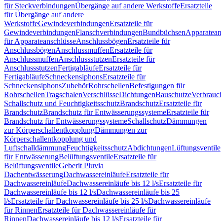
für Steckverbindungen
Übergänge auf andere Werkstoffe
Ersatzteile
für Übergänge auf andere
Werkstoffe
Gewindeverbindungen
Ersatzteile für
Gewindeverbindungen
Flanschverbindungen
Bundbüchsen
Apparatean
für Apparateanschlüsse
Anschlussbögen
Ersatzteile für
Anschlussbögen
Anschlussmuffen
Ersatzteile für
Anschlussmuffen
Anschlussstutzen
Ersatzteile für
Anschlussstutzen
Fertigabläufe
Ersatzteile für
Fertigabläufe
Schneckensiphons
Ersatzteile für
Schneckensiphons
Zubehör
Rohrschellen
Befestigungen für
Rohrschellen
Tragschalen
Verschlüsse
Dichtungen
Bauschutze
Verbrauc
Schallschutz und Feuchtigkeitsschutz
Brandschutz
Ersatzteile für
Brandschutz
Brandschutz für Entwässerungssysteme
Ersatzteile für
Brandschutz für Entwässerungssysteme
Schallschutz
Dämmungen
zur Körperschallentkopplung
Dämmungen zur
Körperschallentkopplung und
Luftschalldämmung
Feuchtigkeitsschutz
Abdichtungen
Lüftungsventile
für Entwässerung
Belüftungsventile
Ersatzteile für
Belüftungsventile
Geberit Pluvia
Dachentwässerung
Dachwassereinläufe
Ersatzteile für
Dachwassereinläufe
Dachwassereinläufe bis 12 l/s
Ersatzteile für
Dachwassereinläufe bis 12 l/s
Dachwassereinläufe bis 25
l/s
Ersatzteile für Dachwassereinläufe bis 25 l/s
Dachwassereinläufe
für Rinnen
Ersatzteile für Dachwassereinläufe für
Rinnen
Dachwassereinläufe bis 12 l/s
Ersatzteile für