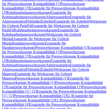
für Presswerkzeuge Kompatibilität [1]
Presswerkzeuge
Kompatibilität [2]
Ersatzteile für Presswerkzeuge Kompatibilität
[2]
Rohrbearbeitungswerkzeuge
Ersatzteile für
Rohrbearbeitungswerkzeuge
Abpressstopfen
Ersatzteile für
Abpressstopfen
Prüfmittel
Zubehör
Ersatzteile für Zubehör
Werkzeuge
für Geberit PushFit
Ersatzteile für Werkzeuge für Geberit
PushFit
Rohrbearbeitungswerkzeuge
Ersatzteile für
Rohrbearbeitungswerkzeuge
Werkzeuge für Geberit
Mepla
Ersatzteile für Werkzeuge für Geberit
Mepla
Handpresswerkzeuge
Ersatzteile für
Handpresswerkzeuge
Presswerkzeuge Kompatibilität [1]
Ersatzteile
für Presswerkzeuge Kompatibilität [1]
Presswerkzeuge
Kompatibilität [2]
Ersatzteile für Presswerkzeuge Kompatibilität
[2]
Rohrbearbeitungswerkzeuge
Ersatzteile für
Rohrbearbeitungswerkzeuge
Abpressstopfen
Ersatzteile für
Abpressstopfen
Prüfmittel
Zubehör
Werkzeuge für Geberit
Mapress
Ersatzteile für Werkzeuge für Geberit
Mapress
Presswerkzeuge Kompatibilität [1]
Ersatzteile für
Presswerkzeuge Kompatibilität [1]
Presswerkzeuge Kompatibilität
[2]
Ersatzteile für Presswerkzeuge Kompatibilität [2]
Presswerkzeuge
Kompatibilität [1] / [2]
Ersatzteile für Presswerkzeuge Kompatibilität
[1] / [2]
Presswerkzeuge Kompatibilität [2XL]
Ersatzteile für
Presswerkzeuge Kompatibilität [2XL]
Presswerkzeuge
Kompatibilität [4]
Ersatzteile für Presswerkzeuge Kompatibilität
[4]
Rohrbearbeitungswerkzeuge
Ersatzteile für