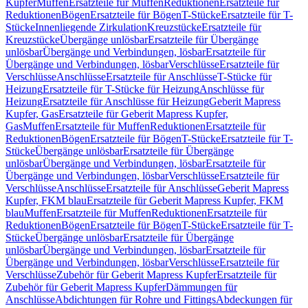
Kupfer
Muffen
Ersatzteile für Muffen
Reduktionen
Ersatzteile für
Reduktionen
Bögen
Ersatzteile für Bögen
T-Stücke
Ersatzteile für T-
Stücke
Innenliegende Zirkulation
Kreuzstücke
Ersatzteile für
Kreuzstücke
Übergänge unlösbar
Ersatzteile für Übergänge
unlösbar
Übergänge und Verbindungen, lösbar
Ersatzteile für
Übergänge und Verbindungen, lösbar
Verschlüsse
Ersatzteile für
Verschlüsse
Anschlüsse
Ersatzteile für Anschlüsse
T-Stücke für
Heizung
Ersatzteile für T-Stücke für Heizung
Anschlüsse für
Heizung
Ersatzteile für Anschlüsse für Heizung
Geberit Mapress
Kupfer, Gas
Ersatzteile für Geberit Mapress Kupfer,
Gas
Muffen
Ersatzteile für Muffen
Reduktionen
Ersatzteile für
Reduktionen
Bögen
Ersatzteile für Bögen
T-Stücke
Ersatzteile für T-
Stücke
Übergänge unlösbar
Ersatzteile für Übergänge
unlösbar
Übergänge und Verbindungen, lösbar
Ersatzteile für
Übergänge und Verbindungen, lösbar
Verschlüsse
Ersatzteile für
Verschlüsse
Anschlüsse
Ersatzteile für Anschlüsse
Geberit Mapress
Kupfer, FKM blau
Ersatzteile für Geberit Mapress Kupfer, FKM
blau
Muffen
Ersatzteile für Muffen
Reduktionen
Ersatzteile für
Reduktionen
Bögen
Ersatzteile für Bögen
T-Stücke
Ersatzteile für T-
Stücke
Übergänge unlösbar
Ersatzteile für Übergänge
unlösbar
Übergänge und Verbindungen, lösbar
Ersatzteile für
Übergänge und Verbindungen, lösbar
Verschlüsse
Ersatzteile für
Verschlüsse
Zubehör für Geberit Mapress Kupfer
Ersatzteile für
Zubehör für Geberit Mapress Kupfer
Dämmungen für
Anschlüsse
Abdichtungen für Rohre und Fittings
Abdeckungen für