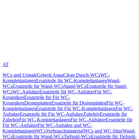
AT
WCs und Urinale
Geberit AquaClean Dusch-WCs
WC-
Komplettanlagen
Ersatzteile für WC-Komplettanlagen
Wand-
WCs
Ersatzteile für Wand-WCs
Stand-WCs
Ersatzteile für Stand-
WCs
WC-Aufsätze
Ersatzteile für WC-Aufsätze
Für WC-
Keramiken
Ersatzteile für Für WC-
Keramiken
Designplatten
Ersatzteile für Designplatten
Für WC-
Komplettanlagen
Ersatzteile für Für WC-Komplettanlagen
Für WC-
Aufsätze
Ersatzteile für Für WC-Aufsätze
Zubehör
Ersatzteile für
Zubehör
Für WC-Komplettanlagen
Für WC-Aufsätze
Ersatzteile für
Für WC-Aufsätze
Für WC-Aufsätze und WC-
Komplettanlagen
WCs
Verbrauchsmaterial
WCs und WC-Sitze
Wand-
WCs
Ersatzteile für Wand-WCs
Tiefspül-WCs
Ersatzteile für Tiefspül-