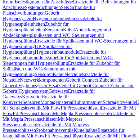
Rohre
Befestigungen für Anschlüsse
Ersatzteile für Befestigungen für
Anschlüsse
Systemdichtungen
Sets Schraube für
Flanschverbindungen
Geberit
Hygienesystem
Hygienespüleinheiten
Ersatzteile für
Hygienespüleinheiten
Zubehör für
Hygienespüleinheiten
Sensoren
Kabel
Abdeckungen und
Abdeckplatten
Spülkästen und WC-Steuerungen mit
Hygienespülung
Ersatzteile für Spülkästen und WC-Steuerungen mit
Hygienespülung
UP-Spülkästen mit
Hygienespülung
Hygieneeinbaumodule
Ersatzteile für
Hygieneeinbaumodule
Zubehör für Spülkästen und WC-
Steuerungen mit Hygienespülung
Ersatzteile für Zubehör für
Spülkästen und WC-Steuerungen mit
Hygienespülung
Sensoren
Kabel
Netzteile
Ersatzteile für
Netzteile
Netzwerkkomponenten
Geberit Connect Zubehör für
Geberit Hygienesystem
Ersatzteile für Geberit Connect Zubehör für
Geberit Hygienesystem
Gateways
Ersatzteile für
Gateways
Konverter
Ersatzteile für
Konverter
Sensoren
Montagematerial
Rohrarmaturen
Schrägsitzventile
E
für Schrägsitzventile
Mit FlowFit Pressanschlüssen
Ersatzteile für Mit
FlowFit Pressanschlüssen
Mit Mepla Pressanschlüssen
Ersatzteile für
Mit Mepla Pressanschlüssen
Mit Mapress
Pressanschlüssen
Ersatzteile für Mit Mapress
Pressanschlüssen
Probenahmeventile
Kugelhähne
Ersatzteile für
Kugelhähne
Mit FlowFit Pressanschlüssen
Ersatzteile für Mit FlowFit