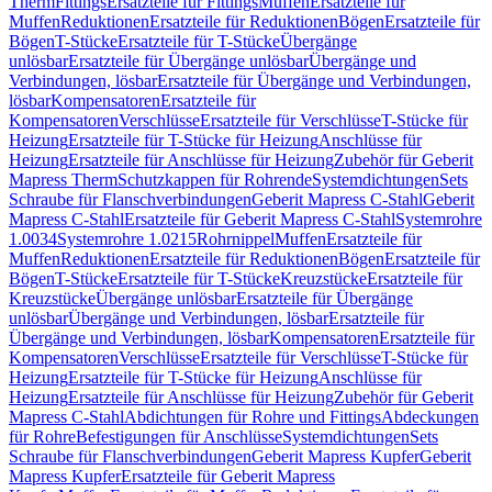
Therm
Fittings
Ersatzteile für Fittings
Muffen
Ersatzteile für
Muffen
Reduktionen
Ersatzteile für Reduktionen
Bögen
Ersatzteile für
Bögen
T-Stücke
Ersatzteile für T-Stücke
Übergänge
unlösbar
Ersatzteile für Übergänge unlösbar
Übergänge und
Verbindungen, lösbar
Ersatzteile für Übergänge und Verbindungen,
lösbar
Kompensatoren
Ersatzteile für
Kompensatoren
Verschlüsse
Ersatzteile für Verschlüsse
T-Stücke für
Heizung
Ersatzteile für T-Stücke für Heizung
Anschlüsse für
Heizung
Ersatzteile für Anschlüsse für Heizung
Zubehör für Geberit
Mapress Therm
Schutzkappen für Rohrende
Systemdichtungen
Sets
Schraube für Flanschverbindungen
Geberit Mapress C-Stahl
Geberit
Mapress C-Stahl
Ersatzteile für Geberit Mapress C-Stahl
Systemrohre
1.0034
Systemrohre 1.0215
Rohrnippel
Muffen
Ersatzteile für
Muffen
Reduktionen
Ersatzteile für Reduktionen
Bögen
Ersatzteile für
Bögen
T-Stücke
Ersatzteile für T-Stücke
Kreuzstücke
Ersatzteile für
Kreuzstücke
Übergänge unlösbar
Ersatzteile für Übergänge
unlösbar
Übergänge und Verbindungen, lösbar
Ersatzteile für
Übergänge und Verbindungen, lösbar
Kompensatoren
Ersatzteile für
Kompensatoren
Verschlüsse
Ersatzteile für Verschlüsse
T-Stücke für
Heizung
Ersatzteile für T-Stücke für Heizung
Anschlüsse für
Heizung
Ersatzteile für Anschlüsse für Heizung
Zubehör für Geberit
Mapress C-Stahl
Abdichtungen für Rohre und Fittings
Abdeckungen
für Rohre
Befestigungen für Anschlüsse
Systemdichtungen
Sets
Schraube für Flanschverbindungen
Geberit Mapress Kupfer
Geberit
Mapress Kupfer
Ersatzteile für Geberit Mapress