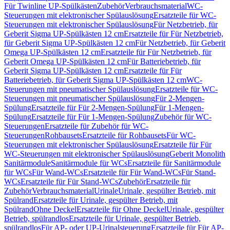
Für Twinline UP-Spülkästen
Zubehör
Verbrauchsmaterial
WC-
Steuerungen mit elektronischer Spülauslösung
Ersatzteile für WC-
Steuerungen mit elektronischer Spülauslösung
Für Netzbetrieb, für
Geberit Sigma UP-Spülkästen 12 cm
Ersatzteile für Für Netzbetrieb,
für Geberit Sigma UP-Spülkästen 12 cm
Für Netzbetrieb, für Geberit
Omega UP-Spülkästen 12 cm
Ersatzteile für Für Netzbetrieb, für
Geberit Omega UP-Spülkästen 12 cm
Für Batteriebetrieb, für
Geberit Sigma UP-Spülkästen 12 cm
Ersatzteile für Für
Batteriebetrieb, für Geberit Sigma UP-Spülkästen 12 cm
WC-
Steuerungen mit pneumatischer Spülauslösung
Ersatzteile für WC-
Steuerungen mit pneumatischer Spülauslösung
Für 2-Mengen-
Spülung
Ersatzteile für Für 2-Mengen-Spülung
Für 1-Mengen-
Spülung
Ersatzteile für Für 1-Mengen-Spülung
Zubehör für WC-
Steuerungen
Ersatzteile für Zubehör für WC-
Steuerungen
Rohbausets
Ersatzteile für Rohbausets
Für WC-
Steuerungen mit elektronischer Spülauslösung
Ersatzteile für Für
WC-Steuerungen mit elektronischer Spülauslösung
Geberit Monolith
Sanitärmodule
Sanitärmodule für WCs
Ersatzteile für Sanitärmodule
für WCs
Für Wand-WCs
Ersatzteile für Für Wand-WCs
Für Stand-
WCs
Ersatzteile für Für Stand-WCs
Zubehör
Ersatzteile für
Zubehör
Verbrauchsmaterial
Urinale
Urinale, gespülter Betrieb, mit
Spülrand
Ersatzteile für Urinale, gespülter Betrieb, mit
Spülrand
Ohne Deckel
Ersatzteile für Ohne Deckel
Urinale, gespülter
Betrieb, spülrandlos
Ersatzteile für Urinale, gespülter Betrieb,
spülrandlos
Für AP- oder UP-Urinalsteuerung
Ersatzteile für Für AP-