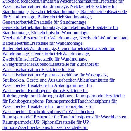
Zubehör
Steckdosen
Armaturen
Waschtischarmaturen
Ersatzteile für
Waschtischarmaturen
Standmontage, Netzbetrieb
Ersatzteile für
Standmontage, Netzbetrieb
Standmontage, Batteriebetrieb
Ersatzteile
für Standmontage, Batteriebetrieb
Standmontage,
Generatorbetrieb
Ersatzteile für Standmontage,
Generatorbetrieb
Standmontage, Einhebelmischer
Ersatzteile für
Standmontage, Einhebelmischer
Wandmontage,
Netzbetrieb
Ersatzteile für Wandmontage, Netzbetrieb
Wandmontage,
Batteriebetrieb
Ersatzteile für Wandmontage,
Batteriebetrieb
Wandmontage, Generatorbetrieb
Ersatzteile für
Wandmontage, Generatorbetrieb
Wandmontage,
Zweigriffmischer
Ersatzteile für Wandmontage,
Zweigriffmischer
Zubehör
Ersatzteile für Zubehör
Für
Waschtischarmaturen
Ersatzteile für Für
Waschtischarmaturen
Apparateanschlüsse für Waschplatz,
Spülbecken, Geräte und Ausgussbecken
Ablaufgarnituren für
Waschbecken
Ersatzteile für Ablaufgarnituren für
Waschbecken
Rohrbogensiphons
Ersatzteile für
Rohrbogensiphons
Rohrbogensiphons, Raumsparmodell
Ersatzteile
für Rohrbogensiphons, Raumsparmodell
Tauchrohrsiphons für
Waschbecken
Ersatzteile für Tauchrohrsiphons für
Waschbecken
Tauchrohrsiphons für Waschbecken,
Raumsparmodell
Ersatzteile für Tauchrohrsiphons für Waschbecken,
Raumsparmodell
UP-Siphons
Ersatzteile für UP-
Siphons
Waschbeckenanschlüsse
Ersatzteile für