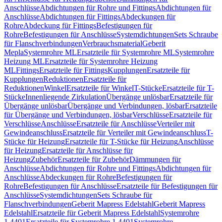
Anschlüsse
Abdichtungen für Rohre und Fittings
Abdichtungen für
Anschlüsse
Abdichtungen für Fittings
Abdeckungen für
Rohre
Abdeckung für Fittings
Befestigungen für
Rohre
Befestigungen für Anschlüsse
Systemdichtungen
Sets Schraube
für Flanschverbindungen
Verbrauchsmaterial
Geberit
Mepla
Systemrohre ML
Ersatzteile für Systemrohre ML
Systemrohre
Heizung ML
Ersatzteile für Systemrohre Heizung
ML
Fittings
Ersatzteile für Fittings
Kupplungen
Ersatzteile für
Kupplungen
Reduktionen
Ersatzteile für
Reduktionen
Winkel
Ersatzteile für Winkel
T-Stücke
Ersatzteile für T-
Stücke
Innenliegende Zirkulation
Übergänge unlösbar
Ersatzteile für
Übergänge unlösbar
Übergänge und Verbindungen, lösbar
Ersatzteile
für Übergänge und Verbindungen, lösbar
Verschlüsse
Ersatzteile für
Verschlüsse
Anschlüsse
Ersatzteile für Anschlüsse
Verteiler mit
Gewindeanschluss
Ersatzteile für Verteiler mit Gewindeanschluss
T-
Stücke für Heizung
Ersatzteile für T-Stücke für Heizung
Anschlüsse
für Heizung
Ersatzteile für Anschlüsse für
Heizung
Zubehör
Ersatzteile für Zubehör
Dämmungen für
Anschlüsse
Abdichtungen für Rohre und Fittings
Abdichtungen für
Anschlüsse
Abdeckungen für Rohre
Befestigungen für
Rohre
Befestigungen für Anschlüsse
Ersatzteile für Befestigungen für
Anschlüsse
Systemdichtungen
Sets Schraube für
Flanschverbindungen
Geberit Mapress Edelstahl
Geberit Mapress
Edelstahl
Ersatzteile für Geberit Mapress Edelstahl
Systemrohre
1.4401
Ersatzteile für Systemrohre 1.4401
Systemrohre