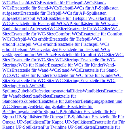
WCs
Flachspül-WCs
Ersatzteile für Flachspül-WCs
Stand-
WCs
Ersatzteile für Stand-WCs
Tiefspül-WCs für AP-Spülkasten
aufgesetzt
Ersatzteile für Tiefspül-WCs für AP-Spülkasten
aufgesetzt
Tiefspül-WCs
Ersatzteile für Tiefspül-WCs
Flachspül-
WCs
Ersatzteile für Flachspül-WCs
AP-Spülkästen für WCs, aus
Sanitärkeramik
Aufgesetzt
WC-Sitze
Ersatzteile für WC-Sitze
WC-
Sitze
Ersatzteile für WC-Sitze
Comfort WCs
Ersatzteile für Comfort
WCs
Tiefspül-WCs erhöht
Ersatzteile für Tiefspül-WCs
erhöht
Flachspül-WCs erhöht
Ersatzteile für Flachspül-WCs
erhöht
Tiefspül-WCs verlängert
Ersatzteile für Tiefspül-WCs
verlängert
Comfort WC-Sitze
Ersatzteile für Comfort WC-Sitze
WC-
Sitze
Ersatzteile für WC-Sitze
WC-Sitzringe
Ersatzteile für WC-
Sitzringe
WCs für Kinder
Ersatzteile für WCs für Kinder
Wand-
WCs
Ersatzteile für Wand-WCs
Stand-WCs
Ersatzteile für Stand-
WCs
WC-Sitze für Kinder
Ersatzteile für WC-Sitze für Kinder
WC-
Sitze
Ersatzteile für WC-Sitze
WC-Sitzringe
Ersatzteile für WC-
Sitzringe
Hock-WCs
Mit
Spülung
Zubehör
Befestigungsmaterial
Bidets
Wandbidets
Ersatzteile
für Wandbidets
Standbidets
Ersatzteile für
Standbidets
Zubehör
Ersatzteile für Zubehör
Betätigungsplatten und
WC-Steuerungen
Betätigungsplatten
Ersatzteile für
Betätigungsplatten
Für Sigma UP-Spülkästen
Ersatzteile für Für
Sigma UP-Spülkästen
Für Omega UP-Spülkästen
Ersatzteile für Für
Omega UP-Spülkästen
Für Kappa UP-Spülkästen
Ersatzteile für Für
Kappa UP-Spülkästen
Für Twinline UP-Spülkästen
Ersatzteile für