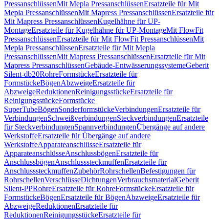
Pressanschlüssen
Mit Mepla Pressanschlüssen
Ersatzteile für Mit
Mepla Pressanschlüssen
Mit Mapress Pressanschlüssen
Ersatzteile für
Mit Mapress Pressanschlüssen
Kugelhähne für UP-
Montage
Ersatzteile für Kugelhähne für UP-Montage
Mit FlowFit
Pressanschlüssen
Ersatzteile für Mit FlowFit Pressanschlüssen
Mit
Mepla Pressanschlüssen
Ersatzteile für Mit Mepla
Pressanschlüssen
Mit Mapress Pressanschlüssen
Ersatzteile für Mit
Mapress Pressanschlüssen
Gebäude-Entwässerungssysteme
Geberit
Silent-db20
Rohre
Formstücke
Ersatzteile für
Formstücke
Bögen
Abzweige
Ersatzteile für
Abzweige
Reduktionen
Reinigungsstücke
Ersatzteile für
Reinigungsstücke
Formstücke
SuperTube
Bögen
Sonderformstücke
Verbindungen
Ersatzteile für
Verbindungen
Schweißverbindungen
Steckverbindungen
Ersatzteile
für Steckverbindungen
Spannverbindungen
Übergänge auf andere
Werkstoffe
Ersatzteile für Übergänge auf andere
Werkstoffe
Apparateanschlüsse
Ersatzteile für
Apparateanschlüsse
Anschlussbögen
Ersatzteile für
Anschlussbögen
Anschlusssteckmuffen
Ersatzteile für
Anschlusssteckmuffen
Zubehör
Rohrschellen
Befestigungen für
Rohrschellen
Verschlüsse
Dichtungen
Verbrauchsmaterial
Geberit
Silent-PP
Rohre
Ersatzteile für Rohre
Formstücke
Ersatzteile für
Formstücke
Bögen
Ersatzteile für Bögen
Abzweige
Ersatzteile für
Abzweige
Reduktionen
Ersatzteile für
Reduktionen
Reinigungsstücke
Ersatzteile für