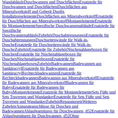
Wandabläufe
Duschwannen und Duschflächen
Ersatzteile für
Duschwannen und Duschflächen
Duschflächen aus
Mineralwerkstoff und Geberit Duofix
Installationselemente
Duschflächen aus Mineralwerkstoff
Ersatzteile
für Duschflächen aus Mineralwerkstoff
Montagelemente
Ersatzteile
für Montagelemente
Spezifische Duschwannenabläufe
Ersatzteile für
Spezifische
Duschwannenabläufe
Zubehör
Duschabtrennungen
Ersatzteile für
Duschabtrennungen
Duschseitenwände für Walk-in-
Dusche
Ersatzteile für Duschseitenwände für Walk-in-
Dusche
Zubehör
Ersatzteile für Zubehör
Nischenablageboxen für
Duschen
Ersatzteile für Nischenablageboxen für
Duschen
Nischenablageboxen
Ersatzteile für
Nischenablageboxen
Zubehör
Badewannen
Badewannen aus
Sanitäracryl
Ersatzteile für Badewannen aus
Sanitäracryl
Rechteckbadewannen
Ersatzteile für
Rechteckbadewannen
Badewannen aus Mineralwerkstoff
Ersatzteile
für Badewannen aus Mineralwerkstoff
Badewannen für
Babys
Ersatzteile für Badewannen für
Babys
Montagelemente
Ersatzteile für Montagelemente
Sets Füße und
Sets Traversen und Wandanker
Ersatzteile für Sets Füße und Sets
Traversen und Wandanker
Zubehör
Reparatursets
Weiteres
Zubehör
Apparateanschlüsse für Duschen und
Badewannen
Ablaufgarnituren für Duschwannen, d52
Ersatzteile für
Ablaufgarnituren für Duschwannen, d52
Ohne