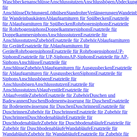
Waschbeckenanschlüsse
Anschlussstutzen
Anschlussbögen
Abdeckung
für
Anschlüsse
Dichtungen
Löthülsen
Standrohre
Verlängerungen
Wandeinb
für Wandeinbaukästen
Ablaufgarnituren für Spülbecken
Ersatzteile
für Ablaufgarnituren für Spülbecken
Rohrbogensiphons
Ersatzteile
für Rohrbogensiphons
Doppelkammersiphons
Ersatzteile für
Doppelkammersiphons
Anschlussstutzen
Ersatzteile für
Anschlussstutzen
Zubehör
Ersatzteile für Zubehör
Ablaufgarnituren
für Geräte
Ersatzteile für Ablaufgarnituren für
Geräte
Rohrbogensiphons
Ersatzteile für Rohrbogensiphons
UP-
Siphons
Ersatzteile für UP-Siphons
AP-Siphons
Ersatzteile für AP-
Siphons
Anschlüsse
Ersatzteile für
Anschlüsse
Zubehör
Ablaufgarnituren für Ausgussbecken
Ersatzteile
für Ablaufgarnituren für Ausgussbecken
Siphons
Ersatzteile für
Siphons
Anschlussbögen
Ersatzteile für
Anschlussbögen
Anschlussstutzen
Ersatzteile für
Anschlussstutzen
Ablaufventile
Ersatzteile für
Ablaufventile
Zubehör
Ersatzteile für Zubehör
Duschen und
Badewannen
Duschen
Bodenentwässerung für Duschen
Ersatzteile
für Bodenentwässerung für Duschen
Duschrinnen
Ersatzteile für
Duschrinnen
Zubehör für Duschrinnen
Ersatzteile für Zubehör für
Duschrinnen
Duschbodenabläufe
Ersatzteile für
Duschbodenabläufe
Zubehör für Duschbodenabläufe
Ersatzteile für
Zubehör für Duschbodenabläufe
Wandabläufe
Ersatzteile für
Wandabläufe
Zubehör für Wandabläufe
Ersatzteile für Zubehör für