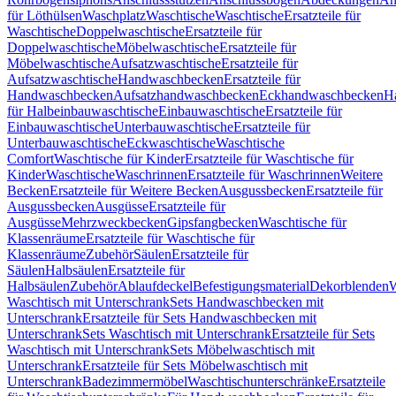
für Löthülsen
Waschplatz
Waschtische
Waschtische
Ersatzteile für
Waschtische
Doppelwaschtische
Ersatzteile für
Doppelwaschtische
Möbelwaschtische
Ersatzteile für
Möbelwaschtische
Aufsatzwaschtische
Ersatzteile für
Aufsatzwaschtische
Handwaschbecken
Ersatzteile für
Handwaschbecken
Aufsatzhandwaschbecken
Eckhandwaschbecken
H
für Halbeinbauwaschtische
Einbauwaschtische
Ersatzteile für
Einbauwaschtische
Unterbauwaschtische
Ersatzteile für
Unterbauwaschtische
Eckwaschtische
Waschtische
Comfort
Waschtische für Kinder
Ersatzteile für Waschtische für
Kinder
Waschtische
Waschrinnen
Ersatzteile für Waschrinnen
Weitere
Becken
Ersatzteile für Weitere Becken
Ausgussbecken
Ersatzteile für
Ausgussbecken
Ausgüsse
Ersatzteile für
Ausgüsse
Mehrzweckbecken
Gipsfangbecken
Waschtische für
Klassenräume
Ersatzteile für Waschtische für
Klassenräume
Zubehör
Säulen
Ersatzteile für
Säulen
Halbsäulen
Ersatzteile für
Halbsäulen
Zubehör
Ablaufdeckel
Befestigungsmaterial
Dekorblenden
W
Waschtisch mit Unterschrank
Sets Handwaschbecken mit
Unterschrank
Ersatzteile für Sets Handwaschbecken mit
Unterschrank
Sets Waschtisch mit Unterschrank
Ersatzteile für Sets
Waschtisch mit Unterschrank
Sets Möbelwaschtisch mit
Unterschrank
Ersatzteile für Sets Möbelwaschtisch mit
Unterschrank
Badezimmermöbel
Waschtischunterschränke
Ersatzteile