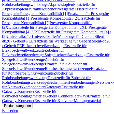
Rohrbearbeitungswerkzeuge
Abpressstopfen
Ersatzteile für
Abpressstopfen
Prüfmittel
Zubehör
Pressgeräte
Ersatzteile für
Pressgeräte
Pressgeräte Kompatibilität [1]
Ersatzteile für Pressgeräte
Kompatibilität [1]
Pressgeräte Kompatibilität [2]
Ersatzteile für
Pressgeräte Kompatibilität [2]
Pressgeräte Kompatibilität
[2XL]
Ersatzteile für Pressgeräte Kompatibilität [2XL]
Pressgeräte
Kompatibilität [4] / [2]
Ersatzteile für Pressgeräte Kompatibilität [4] /
[2]
Universalkoffer
Universalkoffer
Werkzeuge für Geberit Silent-
db20 / Geberit PE
Ersatzteile für Werkzeuge für Geberit Silent-db20
/ Geberit PE
Elektroschweißwerkzeuge
Ersatzteile für
Elektroschweißwerkzeuge
Zubehör für
Elektroschweißwerkzeuge
Spiegelschweißwerkzeuge
Ersatzteile für
Spiegelschweißwerkzeuge
Zubehör für
Spiegelschweißwerkzeuge
Ersatzteile für Zubehör für
Spiegelschweißwerkzeuge
Rohrbearbeitungswerkzeuge
Ersatzteile
für Rohrbearbeitungswerkzeuge
Zubehör für
Rohrbearbeitungswerkzeuge
Ersatzteile für Zubehör für
Rohrbearbeitungswerkzeuge
Bedienhilfen
Fernbedienungen
Netzwerk
für Netzwerkkomponenten
Gateways
Ersatzteile für
Gateways
Konverter
Ersatzteile für
Konverter
Montagematerial
Geberit Connect
Gateways
Ersatzteile für
Gateways
Konverter
Ersatzteile für Konverter
Montagematerial
Produktkategorien
Badserien