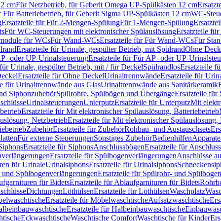
12 cm
Für Netzbetrieb, für Geberit Omega UP-Spülkästen 12 cm
Ersatzt
ür Für Batteriebetrieb, für Geberit Sigma UP-Spülkästen 12 cm
WC-Steue
g
Ersatzteile für Für 2-Mengen-Spülung
Für 1-Mengen-Spülung
Ersatzte
ts
Für WC-Steuerungen mit elektronischer Spülauslösung
Ersatzteile f
ärmodule für WCs
Für Wand-WCs
Ersatzteile für Für Wand-WCs
Für Sta
ülrand
Ersatzteile für Urinale, gespülter Betrieb, mit Spülrand
Ohne Deck
P- oder UP-Urinalsteuerung
Ersatzteile für Für AP- oder UP-Urinalste
 für Urinale, gespülter Betrieb, mit / für Deckel
Spülrandlos
Ersatzteile f
eckel
Ersatzteile für Ohne Deckel
Urinaltrennwände
Ersatzteile für Uri
le für Urinaltrennwände aus Glas
Urinaltrennwände aus Sanitärkeramik
nd Siphonzubehör
Spülrohre, Spülbögen und Übergänge
Ersatzteile fü
schlüsse
Urinalsteuerungen
Unterputz
Ersatzteile für Unterputz
Mit elekt
betrieb
Ersatzteile für Mit elektronischer Spülauslösung, Batteriebetrieb
auslösung, Netzbetrieb
Ersatzteile für Mit elektronischer Spülauslösung,
iebetrieb
Zubehör
Ersatzteile für Zubehör
Rohbau- und Austauschsets
Ers
atten
Für externe Steuerungen
Sonstiges Zubehör
Bedienhilfen
Apparate
Siphons
Ersatzteile für Siphons
Anschlussbögen
Ersatzteile für Anschlu
verlängerungen
Ersatzteile für Spülbogenverlängerungen
Anschlüsse a
ren für Urinale
Urinalsiphons
Ersatzteile für Urinalsiphons
Schneckensip
- und Spülbogenverlängerungen
Ersatzteile für Spülrohr- und Spülbog
fgarnituren für Bidets
Ersatzteile für Ablaufgarnituren für Bidets
Rohrb
schlüsse
Dichtungen
Löthülsen
Ersatzteile für Löthülsen
Waschplatz
Wasc
elwaschtische
Ersatzteile für Möbelwaschtische
Aufsatzwaschtische
Ers
albeinbauwaschtische
Ersatzteile für Halbeinbauwaschtische
Einbauwasc
htische
Eckwaschtische
Waschtische Comfort
Waschtische für Kinder
Ers