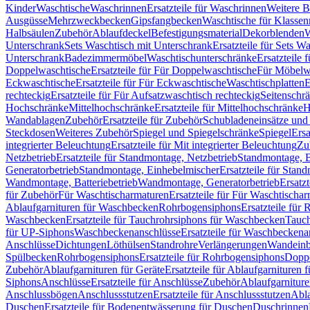
Kinder
Waschtische
Waschrinnen
Ersatzteile für Waschrinnen
Weitere 
Ausgüsse
Mehrzweckbecken
Gipsfangbecken
Waschtische für Klasse
Halbsäulen
Zubehör
Ablaufdeckel
Befestigungsmaterial
Dekorblenden
W
Unterschrank
Sets Waschtisch mit Unterschrank
Ersatzteile für Sets W
Unterschrank
Badezimmermöbel
Waschtischunterschränke
Ersatzteile 
Doppelwaschtische
Ersatzteile für Für Doppelwaschtische
Für Möbelw
Eckwaschtische
Ersatzteile für Für Eckwaschtische
Waschtischplatten
E
rechteckig
Ersatzteile für Für Aufsatzwaschtisch rechteckig
Seitenschr
Hochschränke
Mittelhochschränke
Ersatzteile für Mittelhochschränke
H
Wandablagen
Zubehör
Ersatzteile für Zubehör
Schubladeneinsätze un
Steckdosen
Weiteres Zubehör
Spiegel und Spiegelschränke
Spiegel
Ersa
integrierter Beleuchtung
Ersatzteile für Mit integrierter Beleuchtung
Zu
Netzbetrieb
Ersatzteile für Standmontage, Netzbetrieb
Standmontage, Ba
Generatorbetrieb
Standmontage, Einhebelmischer
Ersatzteile für Stan
Wandmontage, Batteriebetrieb
Wandmontage, Generatorbetrieb
Ersatz
für Zubehör
Für Waschtischarmaturen
Ersatzteile für Für Waschtischa
Ablaufgarnituren für Waschbecken
Rohrbogensiphons
Ersatzteile für
Waschbecken
Ersatzteile für Tauchrohrsiphons für Waschbecken
Tauch
für UP-Siphons
Waschbeckenanschlüsse
Ersatzteile für Waschbeckena
Anschlüsse
Dichtungen
Löthülsen
Standrohre
Verlängerungen
Wandeinb
Spülbecken
Rohrbogensiphons
Ersatzteile für Rohrbogensiphons
Dopp
Zubehör
Ablaufgarnituren für Geräte
Ersatzteile für Ablaufgarnituren 
Siphons
Anschlüsse
Ersatzteile für Anschlüsse
Zubehör
Ablaufgarnitur
Anschlussbögen
Anschlussstutzen
Ersatzteile für Anschlussstutzen
Abla
Duschen
Ersatzteile für Bodenentwässerung für Duschen
Duschrinnen