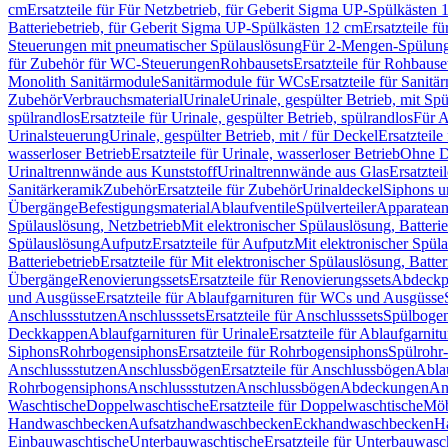
cm
Ersatzteile für Für Netzbetrieb, für Geberit Sigma UP-Spülkästen 
Batteriebetrieb, für Geberit Sigma UP-Spülkästen 12 cm
Ersatzteile f
Steuerungen mit pneumatischer Spülauslösung
Für 2-Mengen-Spülun
für Zubehör für WC-Steuerungen
Rohbausets
Ersatzteile für Rohbause
Monolith Sanitärmodule
Sanitärmodule für WCs
Ersatzteile für Sanit
Zubehör
Verbrauchsmaterial
Urinale
Urinale, gespülter Betrieb, mit Sp
spülrandlos
Ersatzteile für Urinale, gespülter Betrieb, spülrandlos
Für A
Urinalsteuerung
Urinale, gespülter Betrieb, mit / für Deckel
Ersatzteile
wasserloser Betrieb
Ersatzteile für Urinale, wasserloser Betrieb
Ohne D
Urinaltrennwände aus Kunststoff
Urinaltrennwände aus Glas
Ersatztei
Sanitärkeramik
Zubehör
Ersatzteile für Zubehör
Urinaldeckel
Siphons u
Übergänge
Befestigungsmaterial
Ablaufventile
Spülverteiler
Apparatean
Spülauslösung, Netzbetrieb
Mit elektronischer Spülauslösung, Batterie
Spülauslösung
Aufputz
Ersatzteile für Aufputz
Mit elektronischer Spül
Batteriebetrieb
Ersatzteile für Mit elektronischer Spülauslösung, Batter
Übergänge
Renovierungssets
Ersatzteile für Renovierungssets
Abdeckpl
und Ausgüsse
Ersatzteile für Ablaufgarnituren für WCs und Ausgüsse
Anschlussstutzen
Anschlusssets
Ersatzteile für Anschlusssets
Spülbogen
Deckkappen
Ablaufgarnituren für Urinale
Ersatzteile für Ablaufgarnitu
Siphons
Rohrbogensiphons
Ersatzteile für Rohrbogensiphons
Spülrohr
Anschlussstutzen
Anschlussbögen
Ersatzteile für Anschlussbögen
Ablau
Rohrbogensiphons
Anschlussstutzen
Anschlussbögen
Abdeckungen
An
Waschtische
Doppelwaschtische
Ersatzteile für Doppelwaschtische
Möb
Handwaschbecken
Aufsatzhandwaschbecken
Eckhandwaschbecken
H
Einbauwaschtische
Unterbauwaschtische
Ersatzteile für Unterbauwasc