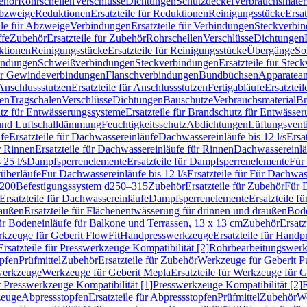
ehör
Rohrschellen
Verschlüsse
Dichtungen
Schutzdeckel
Verbrauchsmater
Abzweige
Reduktionen
Ersatzteile für Reduktionen
Reinigungsstücke
Ersat
ile für Abzweige
Verbindungen
Ersatzteile für Verbindungen
Steckverbi
ffe
Zubehör
Ersatzteile für Zubehör
Rohrschellen
Verschlüsse
Dichtungen
ktionen
Reinigungsstücke
Ersatzteile für Reinigungsstücke
Übergänge
So
bindungen
Schweißverbindungen
Steckverbindungen
Ersatzteile für Ste
für Gewindeverbindungen
Flanschverbindungen
Bundbüchsen
Apparatean
Anschlussstutzen
Ersatzteile für Anschlussstutzen
Fertigabläufe
Ersatzteil
len
Tragschalen
Verschlüsse
Dichtungen
Bauschutze
Verbrauchsmaterial
Br
tz für Entwässerungssysteme
Ersatzteile für Brandschutz für Entwässe
und Luftschalldämmung
Feuchtigkeitsschutz
Abdichtungen
Lüftungsvent
fe
Ersatzteile für Dachwassereinläufe
Dachwassereinläufe bis 12 l/s
Ersa
r Rinnen
Ersatzteile für Dachwassereinläufe für Rinnen
Dachwassereinläu
 25 l/s
Dampfsperrenelemente
Ersatzteile für Dampfsperrenelemente
Für 
tüberläufe
Für Dachwassereinläufe bis 12 l/s
Ersatzteile für Für Dachwass
–200
Befestigungssystem d250–315
Zubehör
Ersatzteile für Zubehör
Für 
Ersatzteile für Dachwassereinläufe
Dampfsperrenelemente
Ersatzteile 
raußen
Ersatzteile für Flächenentwässerung für drinnen und draußen
Bode
für Bodeneinläufe für Balkone und Terrassen, 13 x 13 cm
Zubehör
Ersatz
erkzeuge für Geberit FlowFit
Handpresswerkzeuge
Ersatzteile für Hand
Ersatzteile für Presswerkzeuge Kompatibilität [2]
Rohrbearbeitungswer
opfen
Prüfmittel
Zubehör
Ersatzteile für Zubehör
Werkzeuge für Geberit P
swerkzeuge
Werkzeuge für Geberit Mepla
Ersatzteile für Werkzeuge für 
ür Presswerkzeuge Kompatibilität [1]
Presswerkzeuge Kompatibilität [2]
E
zeuge
Abpressstopfen
Ersatzteile für Abpressstopfen
Prüfmittel
Zubehör
We