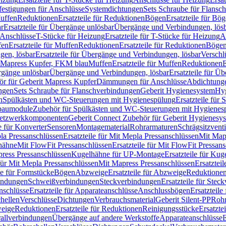
festigungen für Anschlüsse
Systemdichtungen
Sets Schraube für Flansc
Muffen
Reduktionen
Ersatzteile für Reduktionen
Bögen
Ersatzteile für Bö
r
Ersatzteile für Übergänge unlösbar
Übergänge und Verbindungen, lös
r Anschlüsse
T-Stücke für Heizung
Ersatzteile für T-Stücke für Heizung
A
fen
Ersatzteile für Muffen
Reduktionen
Ersatzteile für Reduktionen
Böge
gen, lösbar
Ersatzteile für Übergänge und Verbindungen, lösbar
Verschl
it Mapress Kupfer, FKM blau
Muffen
Ersatzteile für Muffen
Reduktionen
E
ergänge unlösbar
Übergänge und Verbindungen, lösbar
Ersatzteile für Ü
hör für Geberit Mapress Kupfer
Dämmungen für Anschlüsse
Abdichtunge
ngen
Sets Schraube für Flanschverbindungen
Geberit Hygienesystem
Hyg
n
Spülkästen und WC-Steuerungen mit Hygienespülung
Ersatzteile fü
nbaumodule
Zubehör für Spülkästen und WC-Steuerungen mit Hygienes
etzwerkkomponenten
Geberit Connect Zubehör für Geberit Hygienesy
e für Konverter
Sensoren
Montagematerial
Rohrarmaturen
Schrägsitzventi
la Pressanschlüssen
Ersatzteile für Mit Mepla Pressanschlüssen
Mit Map
lhähne
Mit FlowFit Pressanschlüssen
Ersatzteile für Mit FlowFit Pressan
press Pressanschlüssen
Kugelhähne für UP-Montage
Ersatzteile für Ku
 für Mit Mepla Pressanschlüssen
Mit Mapress Pressanschlüssen
Ersatztei
le für Formstücke
Bögen
Abzweige
Ersatzteile für Abzweige
Reduktione
bindungen
Schweißverbindungen
Steckverbindungen
Ersatzteile für Ste
nschlüsse
Ersatzteile für Apparateanschlüsse
Anschlussbögen
Ersatzteil
hellen
Verschlüsse
Dichtungen
Verbrauchsmaterial
Geberit Silent-PP
Roh
weige
Reduktionen
Ersatzteile für Reduktionen
Reinigungsstücke
Ersatzte
allverbindungen
Übergänge auf andere Werkstoffe
Apparateanschlüsse
E