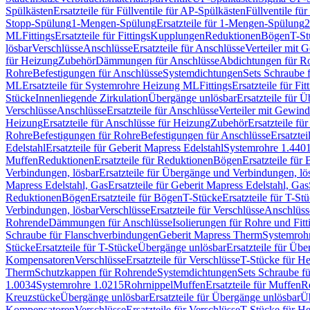
Spülkästen
Ersatzteile für Füllventile für AP-Spülkästen
Füllventile fü
Stopp-Spülung
1-Mengen-Spülung
Ersatzteile für 1-Mengen-Spülung
2
ML
Fittings
Ersatzteile für Fittings
Kupplungen
Reduktionen
Bögen
T-St
lösbar
Verschlüsse
Anschlüsse
Ersatzteile für Anschlüsse
Verteiler mit 
für Heizung
Zubehör
Dämmungen für Anschlüsse
Abdichtungen für Ro
Rohre
Befestigungen für Anschlüsse
Systemdichtungen
Sets Schraube 
ML
Ersatzteile für Systemrohre Heizung ML
Fittings
Ersatzteile für Fit
Stücke
Innenliegende Zirkulation
Übergänge unlösbar
Ersatzteile für 
Verschlüsse
Anschlüsse
Ersatzteile für Anschlüsse
Verteiler mit Gewin
Heizung
Ersatzteile für Anschlüsse für Heizung
Zubehör
Ersatzteile fü
Rohre
Befestigungen für Rohre
Befestigungen für Anschlüsse
Ersatzte
Edelstahl
Ersatzteile für Geberit Mapress Edelstahl
Systemrohre 1.440
Muffen
Reduktionen
Ersatzteile für Reduktionen
Bögen
Ersatzteile für
Verbindungen, lösbar
Ersatzteile für Übergänge und Verbindungen, lö
Mapress Edelstahl, Gas
Ersatzteile für Geberit Mapress Edelstahl, Gas
Reduktionen
Bögen
Ersatzteile für Bögen
T-Stücke
Ersatzteile für T-St
Verbindungen, lösbar
Verschlüsse
Ersatzteile für Verschlüsse
Anschlüss
Rohrende
Dämmungen für Anschlüsse
Isolierungen für Rohre und Fitt
Schraube für Flanschverbindungen
Geberit Mapress Therm
Systemroh
Stücke
Ersatzteile für T-Stücke
Übergänge unlösbar
Ersatzteile für Üb
Kompensatoren
Verschlüsse
Ersatzteile für Verschlüsse
T-Stücke für H
Therm
Schutzkappen für Rohrende
Systemdichtungen
Sets Schraube f
1.0034
Systemrohre 1.0215
Rohrnippel
Muffen
Ersatzteile für Muffen
R
Kreuzstücke
Übergänge unlösbar
Ersatzteile für Übergänge unlösbar
Üb
Kompensatoren
Verschlüsse
Ersatzteile für Verschlüsse
T-Stücke für H