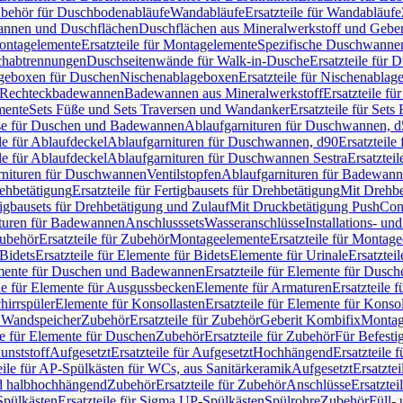
Zubehör für Duschbodenabläufe
Wandabläufe
Ersatzteile für Wandabläufe
wannen und Duschflächen
Duschflächen aus Mineralwerkstoff und Geberi
ntagelemente
Ersatzteile für Montagelemente
Spezifische Duschwanne
schabtrennungen
Duschseitenwände für Walk-in-Dusche
Ersatzteile für
lageboxen für Duschen
Nischenablageboxen
Ersatzteile für Nischenabla
ür Rechteckbadewannen
Badewannen aus Mineralwerkstoff
Ersatzteile f
mente
Sets Füße und Sets Traversen und Wandanker
Ersatzteile für Set
se für Duschen und Badewannen
Ablaufgarnituren für Duschwannen, 
ile für Ablaufdeckel
Ablaufgarnituren für Duschwannen, d90
Ersatzteil
ile für Ablaufdeckel
Ablaufgarnituren für Duschwannen Sestra
Ersatztei
rnituren für Duschwannen
Ventilstopfen
Ablaufgarnituren für Badewann
rehbetätigung
Ersatzteile für Fertigbausets für Drehbetätigung
Mit Drehbe
rtigbausets für Drehbetätigung und Zulauf
Mit Druckbetätigung PushCon
ituren für Badewannen
Anschlusssets
Wasseranschlüsse
Installations- un
ubehör
Ersatzteile für Zubehör
Montageelemente
Ersatzteile für Montag
Bidets
Ersatzteile für Elemente für Bidets
Elemente für Urinale
Ersatztei
mente für Duschen und Badewannen
Ersatzteile für Elemente für Dus
ile für Elemente für Ausgussbecken
Elemente für Armaturen
Ersatzteile 
hirrspüler
Elemente für Konsollasten
Ersatzteile für Elemente für Konso
r Wandspeicher
Zubehör
Ersatzteile für Zubehör
Geberit Kombifix
Montag
le für Elemente für Duschen
Zubehör
Ersatzteile für Zubehör
Für Befesti
unststoff
Aufgesetzt
Ersatzteile für Aufgesetzt
Hochhängend
Ersatzteile
eile für AP-Spülkästen für WCs, aus Sanitärkeramik
Aufgesetzt
Ersatztei
nd halbhochhängend
Zubehör
Ersatzteile für Zubehör
Anschlüsse
Ersatztei
pülkästen
Ersatzteile für Sigma UP-Spülkästen
Spülrohre
Zubehör
Füll- 