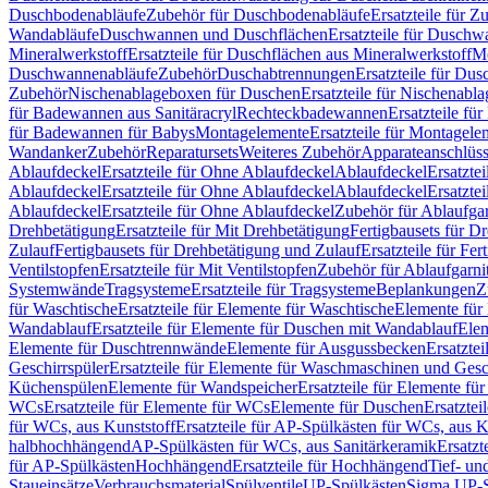
Duschbodenabläufe
Zubehör für Duschbodenabläufe
Ersatzteile für 
Wandabläufe
Duschwannen und Duschflächen
Ersatzteile für Dusch
Mineralwerkstoff
Ersatzteile für Duschflächen aus Mineralwerkstoff
Mo
Duschwannenabläufe
Zubehör
Duschabtrennungen
Ersatzteile für Du
Zubehör
Nischenablageboxen für Duschen
Ersatzteile für Nischenab
für Badewannen aus Sanitäracryl
Rechteckbadewannen
Ersatzteile f
für Badewannen für Babys
Montagelemente
Ersatzteile für Montagele
Wandanker
Zubehör
Reparatursets
Weiteres Zubehör
Apparateanschlüs
Ablaufdeckel
Ersatzteile für Ohne Ablaufdeckel
Ablaufdeckel
Ersatzte
Ablaufdeckel
Ersatzteile für Ohne Ablaufdeckel
Ablaufdeckel
Ersatzte
Ablaufdeckel
Ersatzteile für Ohne Ablaufdeckel
Zubehör für Ablaufga
Drehbetätigung
Ersatzteile für Mit Drehbetätigung
Fertigbausets für D
Zulauf
Fertigbausets für Drehbetätigung und Zulauf
Ersatzteile für Fe
Ventilstopfen
Ersatzteile für Mit Ventilstopfen
Zubehör für Ablaufgarn
Systemwände
Tragsysteme
Ersatzteile für Tragsysteme
Beplankungen
Z
für Waschtische
Ersatzteile für Elemente für Waschtische
Elemente für 
Wandablauf
Ersatzteile für Elemente für Duschen mit Wandablauf
Ele
Elemente für Duschtrennwände
Elemente für Ausgussbecken
Ersatzte
Geschirrspüler
Ersatzteile für Elemente für Waschmaschinen und Gesc
Küchenspülen
Elemente für Wandspeicher
Ersatzteile für Elemente fü
WCs
Ersatzteile für Elemente für WCs
Elemente für Duschen
Ersatztei
für WCs, aus Kunststoff
Ersatzteile für AP-Spülkästen für WCs, aus K
halbhochhängend
AP-Spülkästen für WCs, aus Sanitärkeramik
Ersatzt
für AP-Spülkästen
Hochhängend
Ersatzteile für Hochhängend
Tief- u
Staueinsätze
Verbrauchsmaterial
Spülventile
UP-Spülkästen
Sigma UP-S