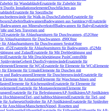
Zubehör für Wandabläufe
Ersatzteile für Zubehör für
t Duofix Installationselemente
Duschflächen aus
nabläufe
Ersatzteile für Spezifische
 Duschseitenwände für Walk-in-Dusche
Zubehör
Ersatzteile für
geboxen
Zubehör
Badewannen
Badewannen aus Sanitäracryl
Ersatzteile
ür Badewannen aus Mineralwerkstoff
Badewannen für Babys
Ersatzteile
s Füße und Sets Traversen und
d52
Ersatzteile für Ablaufgarnituren für Duschwannen, d52
Ohne
e für Ablaufgarnituren für Duschwannen, d90
Ohne
le für Ablaufgarnituren für Duschwannen Sestra
Ohne
en, d52
Ersatzteile für Ablaufgarnituren für Badewannen, d52
Mit
tätigung und Zulauf
Ersatzteile für Mit Drehbetätigung und
trol
Ersatzteile für Mit Druckbetätigung PushControl
Mit
d Spülsysteme
Geberit Duofix
Systemwände
Ersatzteile für
eelemente
Elemente für WCs
Ersatzteile für Elemente für WCs
Elemente
le für Elemente für Urinale
Elemente für Duschen mit
chen und Badewannen
Elemente für Duschtrennwände
Ersatzteile für
für Elemente für Armaturen
Elemente für Waschmaschinen und
llasten
Elemente für Küchenspülen
Ersatzteile für Elemente für
eelemente
Ersatzteile für Montageelemente
Elemente für
gungen
Ersatzteile für Für Befestigungen
AP-Spülkästen
AP-Spülkästen
 für Hochhängend
Tief- und halbhochhängend
Ersatzteile für Tief- und
le für Aufgesetzt
Spülrohre für AP-Spülkästen
Ersatzteile für Spülrohre
le für Anschlüsse
Manschetten
Nippel, Rosetten und
und Spülventile
Füllventile
Ersatzteile für Füllventile
Füllventile für AP-