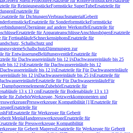
ial
Geberit Silent-Pro
Rohre
Ersatzteile für Rohre
Formstücke
Ersatzteile
zteile für Reinigungsstücke
Formstücke SuperTube
Ersatzteile für
ndungen
Ersatzteile für
Ersatzteile für Dichtungen
Verbrauchsmaterial
Geberit
nderformstücke
Ersatzteile für Sonderformstücke
Formstücke
ckverbindungen
Übergänge auf andere Werkstoffe
Ersatzteile für
schlüsse
Ersatzteile für Apparateanschlüsse
Anschlussbögen
Ersatzteile
e für Fertigabläufe
Schneckensiphons
Ersatzteile für
andschutz, Schallschutz und
rungssysteme
Schallschutz
Dämmungen zur
ile für Entwässerung
Belüftungsventile
Ersatzteile für
tzteile für Dachwassereinläufe bis 12 l/s
Dachwassereinläufe bis 25
fe bis 12 l/s
Ersatzteile für Dachwassereinläufe bis 12
Dachwassereinläufe bis 12 l/s
Ersatzteile für Für Dachwassereinläufe
ereinläufe bis 12 l/s
Dachwassereinläufe bis 25 l/s
Ersatzteile für
Dachwassereinläufe
Ersatzteile für Für Dachwassereinläufe
Für
für Dampfsperrenelemente
Zubehör
Ersatzteile für
nabläufe 13 x 13 cm
Ersatzteile für Bodenabläufe 13 x 13
teile für Zubehör
Werkzeuge, Netzwerkkomponenten und
presswerkzeuge
Presswerkzeuge Kompatibilität [1]
Ersatzteile für
kzeuge
Ersatzteile für
ushFit
Ersatzteile für Werkzeuge für Geberit
Geberit Mepla
Handpresswerkzeuge
Ersatzteile für
rsatzteile für Presswerkzeuge Kompatibilität
rkzeuge für Geberit Mapress
Ersatzteile für Werkzeuge für Geberit