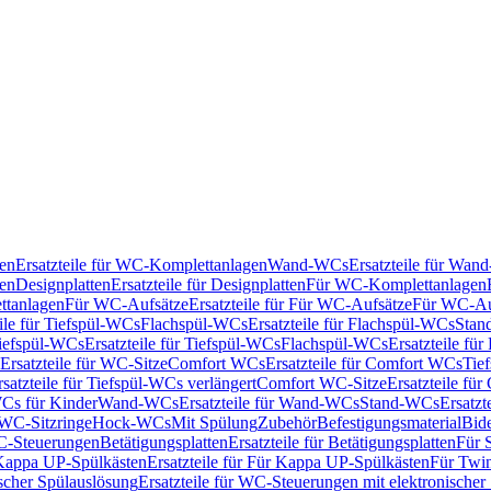
en
Ersatzteile für WC-Komplettanlagen
Wand-WCs
Ersatzteile für Wa
ken
Designplatten
Ersatzteile für Designplatten
Für WC-Komplettanlagen
tanlagen
Für WC-Aufsätze
Ersatzteile für Für WC-Aufsätze
Für WC-Au
eile für Tiefspül-WCs
Flachspül-WCs
Ersatzteile für Flachspül-WCs
Stan
iefspül-WCs
Ersatzteile für Tiefspül-WCs
Flachspül-WCs
Ersatzteile fü
Ersatzteile für WC-Sitze
Comfort WCs
Ersatzteile für Comfort WCs
Tie
rsatzteile für Tiefspül-WCs verlängert
Comfort WC-Sitze
Ersatzteile fü
WCs für Kinder
Wand-WCs
Ersatzteile für Wand-WCs
Stand-WCs
Ersatzt
r WC-Sitzringe
Hock-WCs
Mit Spülung
Zubehör
Befestigungsmaterial
Bide
C-Steuerungen
Betätigungsplatten
Ersatzteile für Betätigungsplatten
Für 
Kappa UP-Spülkästen
Ersatzteile für Für Kappa UP-Spülkästen
Für Twin
scher Spülauslösung
Ersatzteile für WC-Steuerungen mit elektronischer