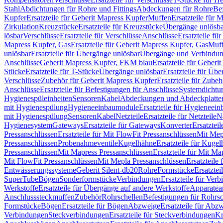
Stahl
Abdichtungen für Rohre und Fittings
Abdeckungen für Rohre
Be
Kupfer
Ersatzteile für Geberit Mapress Kupfer
Muffen
Ersatzteile für 
Zirkulation
Kreuzstücke
Ersatzteile für Kreuzstücke
Übergänge unlösba
lösbar
Verschlüsse
Ersatzteile für Verschlüsse
Anschlüsse
Ersatzteile fü
Mapress Kupfer, Gas
Ersatzteile für Geberit Mapress Kupfer, Gas
Muf
unlösbar
Ersatzteile für Übergänge unlösbar
Übergänge und Verbindun
Anschlüsse
Geberit Mapress Kupfer, FKM blau
Ersatzteile für Geber
Stücke
Ersatzteile für T-Stücke
Übergänge unlösbar
Ersatzteile für Üb
Verschlüsse
Zubehör für Geberit Mapress Kupfer
Ersatzteile für Zube
Anschlüsse
Ersatzteile für Befestigungen für Anschlüsse
Systemdichtu
Hygienespüleinheiten
Sensoren
Kabel
Abdeckungen und Abdeckplatte
mit Hygienespülung
Hygieneeinbaumodule
Ersatzteile für Hygieneei
mit Hygienespülung
Sensoren
Kabel
Netzteile
Ersatzteile für Netzteile
N
Hygienesystem
Gateways
Ersatzteile für Gateways
Konverter
Ersatzteil
Pressanschlüssen
Ersatzteile für Mit FlowFit Pressanschlüssen
Mit Mep
Pressanschlüssen
Probenahmeventile
Kugelhähne
Ersatzteile für Kuge
Pressanschlüssen
Mit Mapress Pressanschlüssen
Ersatzteile für Mit Ma
Mit FlowFit Pressanschlüssen
Mit Mepla Pressanschlüssen
Ersatzteile
Entwässerungssysteme
Geberit Silent-db20
Rohre
Formstücke
Ersatztei
SuperTube
Bögen
Sonderformstücke
Verbindungen
Ersatzteile für Ver
Werkstoffe
Ersatzteile für Übergänge auf andere Werkstoffe
Apparatea
Anschlusssteckmuffen
Zubehör
Rohrschellen
Befestigungen für Rohrsc
Formstücke
Bögen
Ersatzteile für Bögen
Abzweige
Ersatzteile für Abz
Verbindungen
Steckverbindungen
Ersatzteile für Steckverbindungen
Kr