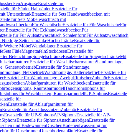
sgussbecken
Ausgüsse
Ersatzteile für
tzteile für Säulen
Halbsäulen
Ersatzteile für
mit Unterschrank
Ersatzteile für Sets Handwaschbecken mit
tzteile für Sets Möbelwaschtisch mit
 Handwaschbecken
Für Waschtische
Ersatzteile für Für Waschtische
Für
ken
Ersatzteile für Für Eckhandwaschbecken
Für
atzteile für Für Aufsatzwaschtisch Schalenform
Für Aufsatzwaschtisch
ür Niedrige Seitenschränke
Hochschränke
Ersatzteile für
für Weitere Möbel
Wandablagen
Ersatzteile für
fe
Sets Füße
Magnettafeln
Steckdosen
Ersatzteile für
ierter Beleuchtung
Spiegelschränke
Ersatzteile für Spiegelschränke
Mit
htischarmaturen
Ersatzteile für Waschtischarmaturen
Standmontage,
, Generatorbetrieb
Ersatzteile für Standmontage,
andmontage, Netzbetrieb
Wandmontage, Batteriebetrieb
Ersatzteile für
er
Ersatzteile für Wandmontage, Zweigriffmischer
Zubehör
Ersatzteile
Ausgussbecken
Ablaufgarnituren für Waschbecken
Ersatzteile für
 Rohrbogensiphons, Raumsparmodell
Tauchrohrsiphons für
rohrsiphons für Waschbecken, Raumsparmodell
UP-Siphons
Ersatzteile
satzteile für
ecken
Ersatzteile für Ablaufgarnituren für
en
Ersatzteile für Anschlussstutzen
Zubehör
Ersatzteile für
ns
Ersatzteile für UP-Siphons
AP-Siphons
Ersatzteile für AP-
n
Siphons
Ersatzteile für Siphons
Anschlussbögen
Ersatzteile für
uschen und Badewannen
Duschen
Bodenentwässerung für
behör für Duschrinnen
Duschbodenabläufe
Ersatzteile für