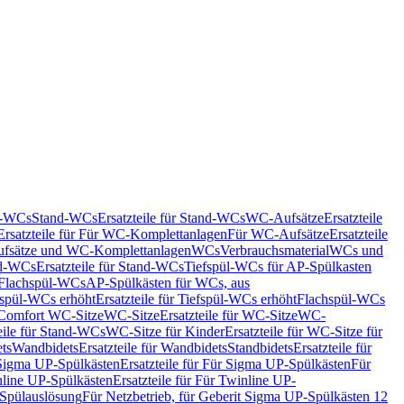
nd-WCs
Stand-WCs
Ersatzteile für Stand-WCs
WC-Aufsätze
Ersatzteile
Ersatzteile für Für WC-Komplettanlagen
Für WC-Aufsätze
Ersatzteile
fsätze und WC-Komplettanlagen
WCs
Verbrauchsmaterial
WCs und
d-WCs
Ersatzteile für Stand-WCs
Tiefspül-WCs für AP-Spülkasten
r Flachspül-WCs
AP-Spülkästen für WCs, aus
fspül-WCs erhöht
Ersatzteile für Tiefspül-WCs erhöht
Flachspül-WCs
r Comfort WC-Sitze
WC-Sitze
Ersatzteile für WC-Sitze
WC-
eile für Stand-WCs
WC-Sitze für Kinder
Ersatzteile für WC-Sitze für
ts
Wandbidets
Ersatzteile für Wandbidets
Standbidets
Ersatzteile für
Sigma UP-Spülkästen
Ersatzteile für Für Sigma UP-Spülkästen
Für
line UP-Spülkästen
Ersatzteile für Für Twinline UP-
 Spülauslösung
Für Netzbetrieb, für Geberit Sigma UP-Spülkästen 12