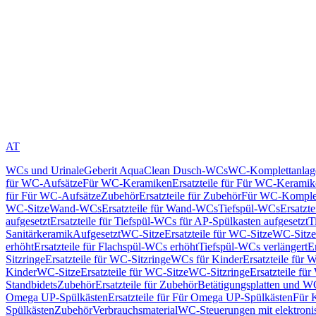
AT
WCs und Urinale
Geberit AquaClean Dusch-WCs
WC-Komplettanlag
für WC-Aufsätze
Für WC-Keramiken
Ersatzteile für Für WC-Kerami
für Für WC-Aufsätze
Zubehör
Ersatzteile für Zubehör
Für WC-Komplet
WC-Sitze
Wand-WCs
Ersatzteile für Wand-WCs
Tiefspül-WCs
Ersatzt
aufgesetzt
Ersatzteile für Tiefspül-WCs für AP-Spülkasten aufgesetzt
T
Sanitärkeramik
Aufgesetzt
WC-Sitze
Ersatzteile für WC-Sitze
WC-Sitze
erhöht
Ersatzteile für Flachspül-WCs erhöht
Tiefspül-WCs verlängert
E
Sitzringe
Ersatzteile für WC-Sitzringe
WCs für Kinder
Ersatzteile für 
Kinder
WC-Sitze
Ersatzteile für WC-Sitze
WC-Sitzringe
Ersatzteile fü
Standbidets
Zubehör
Ersatzteile für Zubehör
Betätigungsplatten und W
Omega UP-Spülkästen
Ersatzteile für Für Omega UP-Spülkästen
Für 
Spülkästen
Zubehör
Verbrauchsmaterial
WC-Steuerungen mit elektroni