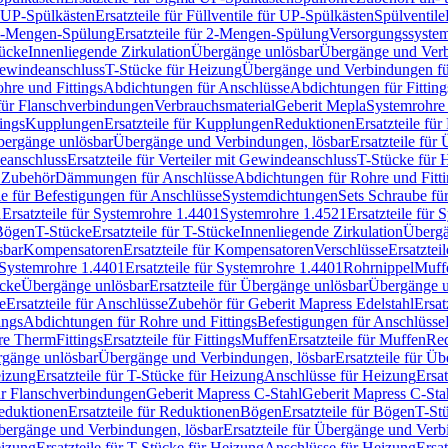
r UP-Spülkästen
Ersatzteile für Füllventile für UP-Spülkästen
Spülventile
-Mengen-Spülung
Ersatzteile für 2-Mengen-Spülung
Versorgungssyste
ücke
Innenliegende Zirkulation
Übergänge unlösbar
Übergänge und Verb
Gewindeanschluss
T-Stücke für Heizung
Übergänge und Verbindungen fü
hre und Fittings
Abdichtungen für Anschlüsse
Abdichtungen für Fitting
für Flanschverbindungen
Verbrauchsmaterial
Geberit Mepla
Systemrohr
tings
Kupplungen
Ersatzteile für Kupplungen
Reduktionen
Ersatzteile fü
Übergänge unlösbar
Übergänge und Verbindungen, lösbar
Ersatzteile fü
deanschluss
Ersatzteile für Verteiler mit Gewindeanschluss
T-Stücke für 
r Zubehör
Dämmungen für Anschlüsse
Abdichtungen für Rohre und Fitti
ile für Befestigungen für Anschlüsse
Systemdichtungen
Sets Schraube fü
1
Ersatzteile für Systemrohre 1.4401
Systemrohre 1.4521
Ersatzteile für
 Bögen
T-Stücke
Ersatzteile für T-Stücke
Innenliegende Zirkulation
Übergä
sbar
Kompensatoren
Ersatzteile für Kompensatoren
Verschlüsse
Ersatztei
Systemrohre 1.4401
Ersatzteile für Systemrohre 1.4401
Rohrnippel
Muff
ücke
Übergänge unlösbar
Ersatzteile für Übergänge unlösbar
Übergänge u
e
Ersatzteile für Anschlüsse
Zubehör für Geberit Mapress Edelstahl
Ersat
ings
Abdichtungen für Rohre und Fittings
Befestigungen für Anschlüsse
re Therm
Fittings
Ersatzteile für Fittings
Muffen
Ersatzteile für Muffen
Re
ergänge unlösbar
Übergänge und Verbindungen, lösbar
Ersatzteile für Ü
eizung
Ersatzteile für T-Stücke für Heizung
Anschlüsse für Heizung
Ersat
ür Flanschverbindungen
Geberit Mapress C-Stahl
Geberit Mapress C-Sta
eduktionen
Ersatzteile für Reduktionen
Bögen
Ersatzteile für Bögen
T-St
ergänge und Verbindungen, lösbar
Ersatzteile für Übergänge und Verb
eizung
Ersatzteile für T-Stücke für Heizung
Anschlüsse für Heizung
Ersat