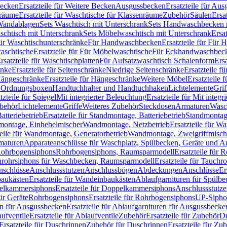
Becken
Ersatzteile für Weitere Becken
Ausgussbecken
Ersatzteile für Au
nräume
Ersatzteile für Waschtische für Klassenräume
Zubehör
Säulen
Ersa
andablagen
Sets Waschtisch mit Unterschrank
Sets Handwaschbecken 
aschtisch mit Unterschrank
Sets Möbelwaschtisch mit Unterschrank
Ersa
für Waschtischunterschränke
Für Handwaschbecken
Ersatzteile für Für
aschtische
Ersatzteile für Für Möbelwaschtische
Für Eckhandwaschbec
rsatzteile für Waschtischplatten
Für Aufsatzwaschtisch Schalenform
Ers
änke
Ersatzteile für Seitenschränke
Niedrige Seitenschränke
Ersatzteile f
ängeschränke
Ersatzteile für Hängeschränke
Weitere Möbel
Ersatzteile 
d Ordnungsboxen
Handtuchhalter und Handtuchhaken
Lichtelemente
Grif
tzteile für Spiegel
Mit integrierter Beleuchtung
Ersatzteile für Mit integr
behör
Lichtelemente
Griffe
Weiteres Zubehör
Steckdosen
Armaturen
Wasc
tteriebetrieb
Ersatzteile für Standmontage, Batteriebetrieb
Standmontage
dmontage, Einhebelmischer
Wandmontage, Netzbetrieb
Ersatzteile für W
teile für Wandmontage, Generatorbetrieb
Wandmontage, Zweigriffmisch
rmaturen
Apparateanschlüsse für Waschplatz, Spülbecken, Geräte und 
 Rohrbogensiphons
Rohrbogensiphons, Raumsparmodell
Ersatzteile für
rohrsiphons für Waschbecken, Raumsparmodell
Ersatzteile für Tauch
nschlüsse
Anschlussstutzen
Anschlussbögen
Abdeckungen
Anschlüsse
Er
aukästen
Ersatzteile für Wandeinbaukästen
Ablaufgarnituren für Spülb
elkammersiphons
Ersatzteile für Doppelkammersiphons
Anschlussstutz
für Geräte
Rohrbogensiphons
Ersatzteile für Rohrbogensiphons
UP-Sipho
en für Ausgussbecken
Ersatzteile für Ablaufgarnituren für Ausgussbecke
ufventile
Ersatzteile für Ablaufventile
Zubehör
Ersatzteile für Zubehör
D
Ersatzteile für Duschrinnen
Zubehör für Duschrinnen
Ersatzteile für Zu