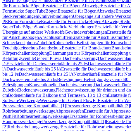
Anschlussbögen
Anschlussstutzen
Ersatzteile für Anschlussstutzen
Zub
für Formstücke
Bögen
Ersatzteile für Bögen
Abzweige
Ersatzteile für 
Formstücke SuperTube
Bögen
Ersatzteile für Bögen
Abzweige
Ersatzte
Steckverbindungen
Krallverbindungen
Übergänge auf andere Werksto
PE
Rohre
Formstücke
Ersatzteile für Formstücke
Bögen
Abzweige
Redu
SuperTube
Bögen
Sonderformstücke
Verbindungen
Ersatzteile für Ver
Übergänge auf andere Werkstoffe
Gewindeverbindungen
Ersatzteile 
für Anschlussbögen
Anschlussmuffen
Ersatzteile für Anschlussmuffen
Schneckensiphons
Zubehör
Rohrschellen
Befestigungen für Rohrschel
Feuchtigkeitsschutz
Brandschutz
Ersatzteile für Brandschutz
Brandschu
Körperschallentkopplung
Dämmungen zur Körperschallentkopplung 
Belüftungsventile
Geberit Pluvia Dachentwässerung
Dachwassereinläu
l/s
Ersatzteile für Dachwassereinläufe bis 25 l/s
Dachwassereinläufe fü
l/s
Dachwassereinläufe bis 25 l/s
Ersatzteile für Dachwassereinläufe bis
bis 12 l/s
Dachwassereinläufe bis 25 l/s
Notüberläufe
Ersatzteile für No
Dachwassereinläufe bis 25 l/s
Befestigungen
Befestigungssystem d40
Befestigungen
Konventionelle Dachentwässerung
Dachwassereinläufe
Zubehör
Bodenentwässerung
Flächenentwässerung für drinnen und d
cm
Bodeneinläufe für Balkone und Terrassen, 13 x 13 cm
Ersatzteile 
Software
Werkzeuge
Werkzeuge für Geberit FlowFit
Ersatzteile für W
Presswerkzeuge Kompatibilität [1]
Presswerkzeuge Kompatibilität [2]
Rohrbearbeitungswerkzeuge
Abpressstopfen
Ersatzteile für Abpressst
PushFit
Rohrbearbeitungswerkzeuge
Ersatzteile für Rohrbearbeitung
Handpresswerkzeuge
Presswerkzeuge Kompatibilität [1]
Ersatzteile f
[2]
Rohrbearbeitungswerkzeuge
Ersatzteile für Rohrbearbeitungswerk