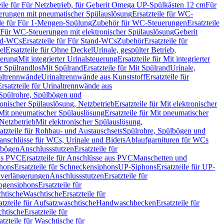
eile für Für Netzbetrieb, für Geberit Omega UP-Spülkästen 12 cm
Für
rungen mit pneumatischer Spülauslösung
Ersatzteile für WC-
ile für Für 1-Mengen-Spülung
Zubehör für WC-Steuerungen
Ersatzteile
ür Für WC-Steuerungen mit elektronischer Spülauslösung
Geberit
nd-WCs
Ersatzteile für Für Stand-WCs
Zubehör
Ersatzteile für
el
Ersatzteile für Ohne Deckel
Urinale, gespülter Betrieb,
uerung
Mit integrierter Urinalsteuerung
Ersatzteile für Mit integrierter
ür Spülrandlos
Mit Spülrand
Ersatzteile für Mit Spülrand
Urinale,
naltrennwände
Urinaltrennwände aus Kunststoff
Ersatzteile für
Ersatzteile für Urinaltrennwände aus
r Spülrohre, Spülbögen und
ronischer Spülauslösung, Netzbetrieb
Ersatzteile für Mit elektronischer
Mit pneumatischer Spülauslösung
Ersatzteile für Mit pneumatischer
 Netzbetrieb
Mit elektronischer Spülauslösung,
atzteile für Rohbau- und Austauschsets
Spülrohre, Spülbögen und
anschlüsse für WCs, Urinale und Bidets
Ablaufgarnituren für WCs
ssbögen
Anschlussstutzen
Ersatzteile für
us PVC
Ersatzteile für Anschlüsse aus PVC
Manschetten und
hons
Ersatzteile für Schneckensiphons
UP-Siphons
Ersatzteile für UP-
enverlängerungen
Anschlussstutzen
Ersatzteile für
ogensiphons
Ersatzteile für
htische
Waschtische
Ersatzteile für
atzteile für Aufsatzwaschtische
Handwaschbecken
Ersatzteile für
htische
Ersatzteile für
atzteile für Waschtische für