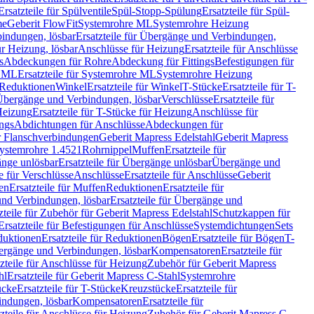
Ersatzteile für Spülventile
Spül-Stopp-Spülung
Ersatzteile für Spül-
me
Geberit FlowFit
Systemrohre ML
Systemrohre Heizung
indungen, lösbar
Ersatzteile für Übergänge und Verbindungen,
r Heizung, lösbar
Anschlüsse für Heizung
Ersatzteile für Anschlüsse
s
Abdeckungen für Rohre
Abdeckung für Fittings
Befestigungen für
e ML
Ersatzteile für Systemrohre ML
Systemrohre Heizung
r Reduktionen
Winkel
Ersatzteile für Winkel
T-Stücke
Ersatzteile für T-
r Übergänge und Verbindungen, lösbar
Verschlüsse
Ersatzteile für
Heizung
Ersatzteile für T-Stücke für Heizung
Anschlüsse für
ngs
Abdichtungen für Anschlüsse
Abdeckungen für
r Flanschverbindungen
Geberit Mapress Edelstahl
Geberit Mapress
 Systemrohre 1.4521
Rohrnippel
Muffen
Ersatzteile für
nge unlösbar
Ersatzteile für Übergänge unlösbar
Übergänge und
le für Verschlüsse
Anschlüsse
Ersatzteile für Anschlüsse
Geberit
en
Ersatzteile für Muffen
Reduktionen
Ersatzteile für
nd Verbindungen, lösbar
Ersatzteile für Übergänge und
zteile für Zubehör für Geberit Mapress Edelstahl
Schutzkappen für
Ersatzteile für Befestigungen für Anschlüsse
Systemdichtungen
Sets
duktionen
Ersatzteile für Reduktionen
Bögen
Ersatzteile für Bögen
T-
bergänge und Verbindungen, lösbar
Kompensatoren
Ersatzteile für
zteile für Anschlüsse für Heizung
Zubehör für Geberit Mapress
hl
Ersatzteile für Geberit Mapress C-Stahl
Systemrohre
ücke
Ersatzteile für T-Stücke
Kreuzstücke
Ersatzteile für
indungen, lösbar
Kompensatoren
Ersatzteile für
zteile für Anschlüsse für Heizung
Zubehör für Geberit Mapress C-