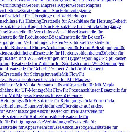
hverbindungen
Geberit Mapress Kupfer
Geberit Mapress
gen
T-Stücke
Ersatzteile für T-Stücke
Innenliegende
bar
Ersatzteile für Übergänge und Verbindungen,
nschlüsse für Heizung
Ersatzteile für Anschlüsse für Heizung
Geberit
n
Ersatzteile für Bögen
T-Stücke
Ersatzteile für T-Stücke
Übergänge
üsse
Ersatzteile für Verschlüsse
Anschlüsse
Ersatzteile für
rsatzteile für Reduktionen
Bögen
Ersatzteile für Bögen
T-
bergänge und Verbindungen, lösbar
Verschlüsse
Ersatzteile für
n für Rohre und Fittings
Abdeckungen für Rohre
Befestigungen für
ienespüleinheiten
Ersatzteile für Hygienespüleinheiten
Zubehör für
r Spülkästen und WC-Steuerungen mit Hygienespülung
UP-Spülkästen
pülung
Ersatzteile für Zubehör für Spülkästen und WC-Steuerungen
stem
Ersatzteile für Geberit Connect Zubehör für Geberit
le
Ersatzteile für Schrägsitzventile
Mit FlowFit
ress Pressanschlüssen
Ersatzteile für Mit Mapress
schlüssen
Mit Mepla Pressanschlüssen
Ersatzteile für Mit Mepla
gelhähne für UP-Montage
Mit FlowFit Pressanschlüssen
Ersatzteile für
le für Mit Mapress Pressanschlüssen
Gebäude-
n
Reinigungsstücke
Ersatzteile für Reinigungsstücke
Formstücke
ckverbindungen
Spannverbindungen
Übergänge auf andere
e für Anschlussbögen
Anschlusssteckmuffen
Ersatzteile für
re
Ersatzteile für Rohre
Formstücke
Ersatzteile für
ile für Reinigungsstücke
Verbindungen
Ersatzteile für
rsatzteile für Apparateanschlüsse
Anschlussbögen
Ersatzteile für