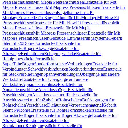
Pressanschlüssen
Mit Mepla Pressanschlüssen
Ersatzteile für Mit
Mepla Pressanschlüssen
Mit Mapress Pressanschlüssen
Ersatzteile für
Mit Mapress Pressanschlüssen
Kugelhähne für UP-
Montage
Ersatzteile für Kugelhähne für UP-Montage
Mit FlowFit
Pressanschlüssen
Ersatzteile für Mit FlowFit Pressanschlüssen
Mit
Mepla Pressanschlüssen
Ersatzteile für Mit Mepla
Pressanschlüssen
Mit Mapress Pressanschlüssen
Ersatzteile für Mit
Mapress Pressanschlüssen
Gebäude-Entwässerungssysteme
Geberit
Silent-db20
Rohre
Formstücke
Ersatzteile für
Formstücke
Bögen
Abzweige
Ersatzteile für
Abzweige
Reduktionen
Reinigungsstücke
Ersatzteile für
Reinigungsstücke
Formstücke
SuperTube
Bögen
Sonderformstücke
Verbindungen
Ersatzteile für
Verbindungen
Schweißverbindungen
Steckverbindungen
Ersatzteile
für Steckverbindungen
Spannverbindungen
Übergänge auf andere
Werkstoffe
Ersatzteile für Übergänge auf andere
Werkstoffe
Apparateanschlüsse
Ersatzteile für
Apparateanschlüsse
Anschlussbögen
Ersatzteile für
Anschlussbögen
Anschlusssteckmuffen
Ersatzteile für
Anschlusssteckmuffen
Zubehör
Rohrschellen
Befestigungen für
Rohrschellen
Verschlüsse
Dichtungen
Verbrauchsmaterial
Geberit
Silent-PP
Rohre
Ersatzteile für Rohre
Formstücke
Ersatzteile für
Formstücke
Bögen
Ersatzteile für Bögen
Abzweige
Ersatzteile für
Abzweige
Reduktionen
Ersatzteile für
Reduktionen
Reinigungsstücke
Ersatzteile für