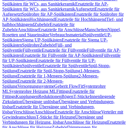
Spülkästen für WCs, aus Sanitärkeramik
Ersatzteile für AP-
Spülkästen für WCs, aus Sanitärkeramik
Aufgesetzt
Ersatzteile für
Aufgesetzt
Spülrohre für AP-Spülkästen
Ersatzteile für Spülrohre für
AP-Spülkästen
Hochhängend
Ersatzteile für Hochhängend
Tief- und
halbhochhängend
Zubehör
Ersatzteile für
Zubehör
Anschlüsse
Ersatzteile für Anschlüsse
Manschetten
Nippel,
Rosetten und Staueinsätze
Verbrauchsmaterial
Spülventile
UP-
Spülkästen
Sigma UP-Spülkästen
Ersatzteile für Sigma UP-
Spülkästen
Spülrohre
Zubehör
Füll- und
Spülventile
Füllventile
Ersatzteile für Füllventile
Füllventile für AP-
Spülkästen
Ersatzteile für Füllventile für AP-Spülkästen
Füllventile
für UP-Spülkästen
Ersatzteile für Füllventile für UP-
Spülkästen
Spülventile
Ersatzteile für Spülventile
Spül-Stopp-
Spülung
Ersatzteile für Spül-Stopp-Spülung
1-Mengen-
Spülung
Ersatzteile für 1-Mengen-Spülung
2-Mengen-
Spülung
Ersatzteile für 2-Mengen-
Spülung
Versorgungssysteme
Geberit FlowFit
Systemrohre
ML
Systemrohre Heizung ML
Fittings
Ersatzteile für
Fittings
Kupplungen
Reduktionen
Bögen
T-Stücke
Innenliegende
Zirkulation
Übergänge unlösbar
Übergänge und Verbindungen,
lösbar
Ersatzteile für Übergänge und Verbindungen,
lösbar
Verschlüsse
Anschlüsse
Ersatzteile für Anschlüsse
Verteiler mit
Gewindeanschluss
T-Stücke für Heizung
Übergänge und
Verbindungen für Heizung, lösbar
Anschlüsse für Heizung
Ersatzteile
für Anschlüsse für Heizung
Zubehör
Dämmungen für