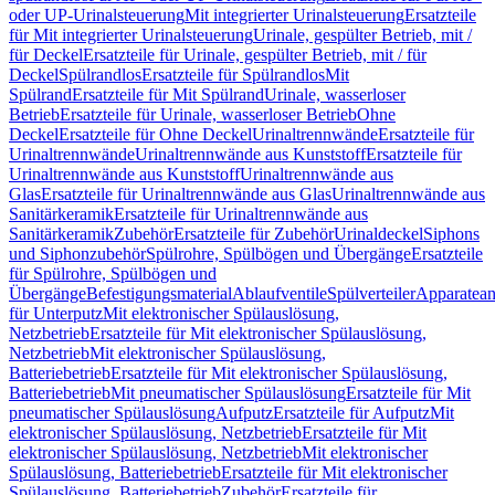
oder UP-Urinalsteuerung
Mit integrierter Urinalsteuerung
Ersatzteile
für Mit integrierter Urinalsteuerung
Urinale, gespülter Betrieb, mit /
für Deckel
Ersatzteile für Urinale, gespülter Betrieb, mit / für
Deckel
Spülrandlos
Ersatzteile für Spülrandlos
Mit
Spülrand
Ersatzteile für Mit Spülrand
Urinale, wasserloser
Betrieb
Ersatzteile für Urinale, wasserloser Betrieb
Ohne
Deckel
Ersatzteile für Ohne Deckel
Urinaltrennwände
Ersatzteile für
Urinaltrennwände
Urinaltrennwände aus Kunststoff
Ersatzteile für
Urinaltrennwände aus Kunststoff
Urinaltrennwände aus
Glas
Ersatzteile für Urinaltrennwände aus Glas
Urinaltrennwände aus
Sanitärkeramik
Ersatzteile für Urinaltrennwände aus
Sanitärkeramik
Zubehör
Ersatzteile für Zubehör
Urinaldeckel
Siphons
und Siphonzubehör
Spülrohre, Spülbögen und Übergänge
Ersatzteile
für Spülrohre, Spülbögen und
Übergänge
Befestigungsmaterial
Ablaufventile
Spülverteiler
Apparatean
für Unterputz
Mit elektronischer Spülauslösung,
Netzbetrieb
Ersatzteile für Mit elektronischer Spülauslösung,
Netzbetrieb
Mit elektronischer Spülauslösung,
Batteriebetrieb
Ersatzteile für Mit elektronischer Spülauslösung,
Batteriebetrieb
Mit pneumatischer Spülauslösung
Ersatzteile für Mit
pneumatischer Spülauslösung
Aufputz
Ersatzteile für Aufputz
Mit
elektronischer Spülauslösung, Netzbetrieb
Ersatzteile für Mit
elektronischer Spülauslösung, Netzbetrieb
Mit elektronischer
Spülauslösung, Batteriebetrieb
Ersatzteile für Mit elektronischer
Spülauslösung, Batteriebetrieb
Zubehör
Ersatzteile für