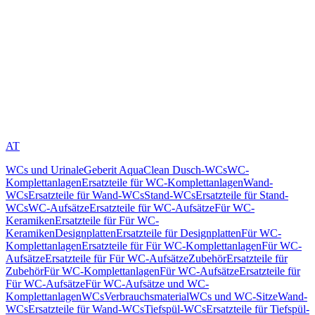
AT
WCs und Urinale
Geberit AquaClean Dusch-WCs
WC-
Komplettanlagen
Ersatzteile für WC-Komplettanlagen
Wand-
WCs
Ersatzteile für Wand-WCs
Stand-WCs
Ersatzteile für Stand-
WCs
WC-Aufsätze
Ersatzteile für WC-Aufsätze
Für WC-
Keramiken
Ersatzteile für Für WC-
Keramiken
Designplatten
Ersatzteile für Designplatten
Für WC-
Komplettanlagen
Ersatzteile für Für WC-Komplettanlagen
Für WC-
Aufsätze
Ersatzteile für Für WC-Aufsätze
Zubehör
Ersatzteile für
Zubehör
Für WC-Komplettanlagen
Für WC-Aufsätze
Ersatzteile für
Für WC-Aufsätze
Für WC-Aufsätze und WC-
Komplettanlagen
WCs
Verbrauchsmaterial
WCs und WC-Sitze
Wand-
WCs
Ersatzteile für Wand-WCs
Tiefspül-WCs
Ersatzteile für Tiefspül-