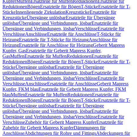
Kupfer
Muffen
Ersatzteile für Muffen
Reduktionen
Ersatzteile für
Reduktionen
Bögen
Ersatzteile für Bögen
T-Stücke
Ersatzteile für T-
Stücke
Innenliegende Zirkulation
Kreuzstücke
Ersatzteile für
Kreuzstücke
Übergänge unlösbar
Ersatzteile für Übergänge
unlösbar
Übergänge und Verbindungen, lösbar
Ersatzteile für
Übergänge und Verbindungen, lösbar
Verschlüsse
Ersatzteile für
Verschlüsse
Anschlüsse
Ersatzteile für Anschlüsse
T-Stücke für
Heizung
Ersatzteile für T-Stücke für Heizung
Anschlüsse für
Heizung
Ersatzteile für Anschlüsse für Heizung
Geberit Mapress
Kupfer, Gas
Ersatzteile für Geberit Mapress Kupfer,
Gas
Muffen
Ersatzteile für Muffen
Reduktionen
Ersatzteile für
Reduktionen
Bögen
Ersatzteile für Bögen
T-Stücke
Ersatzteile für T-
Stücke
Übergänge unlösbar
Ersatzteile für Übergänge
unlösbar
Übergänge und Verbindungen, lösbar
Ersatzteile für
Übergänge und Verbindungen, lösbar
Verschlüsse
Ersatzteile für
Verschlüsse
Anschlüsse
Ersatzteile für Anschlüsse
Geberit Mapress
Kupfer, FKM blau
Ersatzteile für Geberit Mapress Kupfer, FKM
blau
Muffen
Ersatzteile für Muffen
Reduktionen
Ersatzteile für
Reduktionen
Bögen
Ersatzteile für Bögen
T-Stücke
Ersatzteile für T-
Stücke
Übergänge unlösbar
Ersatzteile für Übergänge
unlösbar
Übergänge und Verbindungen, lösbar
Ersatzteile für
Übergänge und Verbindungen, lösbar
Verschlüsse
Ersatzteile für
Verschlüsse
Zubehör für Geberit Mapress Kupfer
Ersatzteile für
Zubehör für Geberit Mapress Kupfer
Dämmungen für
Anschlüsse
Abdichtungen für Rohre und Fittings
Abdeckungen für