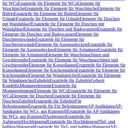
für WCs
Ersatzteile für Elemente für WCs
Elemente für
Waschtische
Ersatzteile für Elemente für Waschtische
Elemente für
Bidets
Ersatzteile für Elemente für Bidets
Elemente für
Urinale
Ersatzteile für Elemente für Urinale
Elemente für Duschen
mit Wandablauf
Ersatzteile für Elemente für Duschen mit
Wandablauf
Elemente für Duschen und Badewannen
Ersatzteile für
Elemente für Duschen und Badewannen
Elemente für
Duschtrennwände
Ersatzteile für Elemente für
Duschtrennwände
Elemente für Ausgussbecken
Ersatzteile für
Elemente für Ausgussbecken
Elemente für Armaturen
Ersatzteile für
Elemente für Armaturen
Elemente für Waschmaschinen und
Geschirrspüler
Ersatzteile für Elemente für Waschmaschinen und
Geschirrspüler
Elemente für Konsollasten
Ersatzteile für Elemente für
Konsollasten
Elemente für Küchenspülen
Ersatzteile für Elemente für
Küchenspülen
Elemente für Wandspeicher
Ersatzteile für Elemente
für Wandspeicher
Zubehör
Ersatzteile für Zubehör
Geberit
Kombifix
Montageelemente
Ersatzteile für
Montageelemente
Elemente für WCs
Ersatzteile für Elemente für
WCs
Elemente für Duschen
Ersatzteile für Elemente für
Duschen
Zubehör
Ersatzteile für Zubehör
Für
Befestigungen
Ersatzteile für Für Befestigungen
AP-Spülkästen
AP-
Spülkästen für WCs, aus Kunststoff
Ersatzteile für AP-Spülkästen
für WCs, aus Kunststoff
Aufgesetzt
Ersatzteile für
Aufgesetzt
Hochhängend
Ersatzteile für Hochhängend
Tief- und
halbhochhängend
Ersatzteile für Tief- und halbhochhängend
AP-