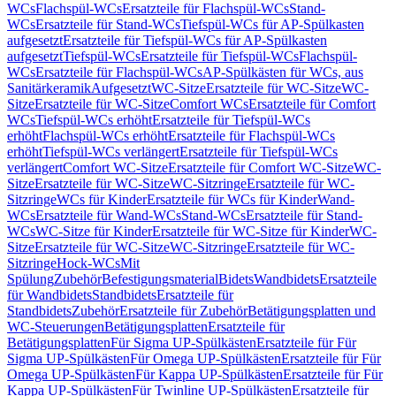
WCs
Flachspül-WCs
Ersatzteile für Flachspül-WCs
Stand-
WCs
Ersatzteile für Stand-WCs
Tiefspül-WCs für AP-Spülkasten
aufgesetzt
Ersatzteile für Tiefspül-WCs für AP-Spülkasten
aufgesetzt
Tiefspül-WCs
Ersatzteile für Tiefspül-WCs
Flachspül-
WCs
Ersatzteile für Flachspül-WCs
AP-Spülkästen für WCs, aus
Sanitärkeramik
Aufgesetzt
WC-Sitze
Ersatzteile für WC-Sitze
WC-
Sitze
Ersatzteile für WC-Sitze
Comfort WCs
Ersatzteile für Comfort
WCs
Tiefspül-WCs erhöht
Ersatzteile für Tiefspül-WCs
erhöht
Flachspül-WCs erhöht
Ersatzteile für Flachspül-WCs
erhöht
Tiefspül-WCs verlängert
Ersatzteile für Tiefspül-WCs
verlängert
Comfort WC-Sitze
Ersatzteile für Comfort WC-Sitze
WC-
Sitze
Ersatzteile für WC-Sitze
WC-Sitzringe
Ersatzteile für WC-
Sitzringe
WCs für Kinder
Ersatzteile für WCs für Kinder
Wand-
WCs
Ersatzteile für Wand-WCs
Stand-WCs
Ersatzteile für Stand-
WCs
WC-Sitze für Kinder
Ersatzteile für WC-Sitze für Kinder
WC-
Sitze
Ersatzteile für WC-Sitze
WC-Sitzringe
Ersatzteile für WC-
Sitzringe
Hock-WCs
Mit
Spülung
Zubehör
Befestigungsmaterial
Bidets
Wandbidets
Ersatzteile
für Wandbidets
Standbidets
Ersatzteile für
Standbidets
Zubehör
Ersatzteile für Zubehör
Betätigungsplatten und
WC-Steuerungen
Betätigungsplatten
Ersatzteile für
Betätigungsplatten
Für Sigma UP-Spülkästen
Ersatzteile für Für
Sigma UP-Spülkästen
Für Omega UP-Spülkästen
Ersatzteile für Für
Omega UP-Spülkästen
Für Kappa UP-Spülkästen
Ersatzteile für Für
Kappa UP-Spülkästen
Für Twinline UP-Spülkästen
Ersatzteile für