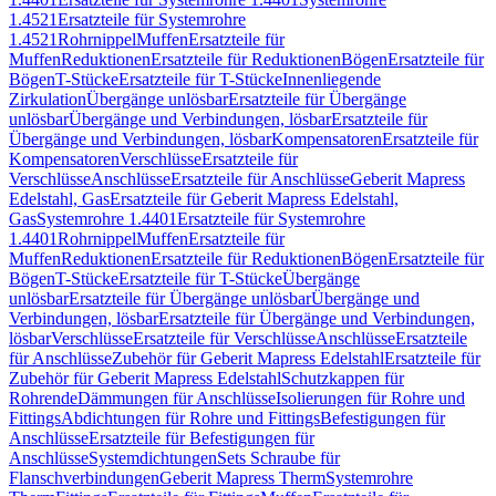
1.4521
Ersatzteile für Systemrohre
1.4521
Rohrnippel
Muffen
Ersatzteile für
Muffen
Reduktionen
Ersatzteile für Reduktionen
Bögen
Ersatzteile für
Bögen
T-Stücke
Ersatzteile für T-Stücke
Innenliegende
Zirkulation
Übergänge unlösbar
Ersatzteile für Übergänge
unlösbar
Übergänge und Verbindungen, lösbar
Ersatzteile für
Übergänge und Verbindungen, lösbar
Kompensatoren
Ersatzteile für
Kompensatoren
Verschlüsse
Ersatzteile für
Verschlüsse
Anschlüsse
Ersatzteile für Anschlüsse
Geberit Mapress
Edelstahl, Gas
Ersatzteile für Geberit Mapress Edelstahl,
Gas
Systemrohre 1.4401
Ersatzteile für Systemrohre
1.4401
Rohrnippel
Muffen
Ersatzteile für
Muffen
Reduktionen
Ersatzteile für Reduktionen
Bögen
Ersatzteile für
Bögen
T-Stücke
Ersatzteile für T-Stücke
Übergänge
unlösbar
Ersatzteile für Übergänge unlösbar
Übergänge und
Verbindungen, lösbar
Ersatzteile für Übergänge und Verbindungen,
lösbar
Verschlüsse
Ersatzteile für Verschlüsse
Anschlüsse
Ersatzteile
für Anschlüsse
Zubehör für Geberit Mapress Edelstahl
Ersatzteile für
Zubehör für Geberit Mapress Edelstahl
Schutzkappen für
Rohrende
Dämmungen für Anschlüsse
Isolierungen für Rohre und
Fittings
Abdichtungen für Rohre und Fittings
Befestigungen für
Anschlüsse
Ersatzteile für Befestigungen für
Anschlüsse
Systemdichtungen
Sets Schraube für
Flanschverbindungen
Geberit Mapress Therm
Systemrohre