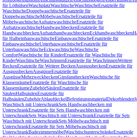
für Löthülsen
Waschplatz
Waschtische
Waschtische
Ersatzteile für
Waschtische
Doppelwaschtische
Ersatzteile für
Doppelwaschtische
Möbelwaschtische
Ersatzteile für
Möbelwaschtische
Aufsatzwaschtische
Ersatzteile für
Aufsatzwaschtische
Handwaschbecken
Ersatzteile für
Handwaschbecken
Aufsatzhandwaschbecken
Eckhandwaschbecken
H
für Halbeinbauwaschtische
Einbauwaschtische
Ersatzteile für
Einbauwaschtische
Unterbauwaschtische
Ersatzteile für
Unterbauwaschtische
Eckwaschtische
Waschtische
Comfort
Waschtische für Kinder
Ersatzteile für Waschtische für
Kinder
Waschtische
Waschrinnen
Ersatzteile für Waschrinnen
Weitere
Becken
Ersatzteile für Weitere Becken
Ausgussbecken
Ersatzteile für
Ausgussbecken
Ausgüsse
Ersatzteile für
Ausgüsse
Mehrzweckbecken
Gipsfangbecken
Waschtische für
Klassenräume
Ersatzteile für Waschtische für
Klassenräume
Zubehör
Säulen
Ersatzteile für
Säulen
Halbsäulen
Ersatzteile für
Halbsäulen
Zubehör
Ablaufdeckel
Befestigungsmaterial
Dekorblenden
W
Waschtisch mit Unterschrank
Sets Handwaschbecken mit
Unterschrank
Ersatzteile für Sets Handwaschbecken mit
Unterschrank
Sets Waschtisch mit Unterschrank
Ersatzteile für Sets
Waschtisch mit Unterschrank
Sets Möbelwaschtisch mit
Unterschrank
Ersatzteile für Sets Möbelwaschtisch mit
Unterschrank
Badezimmermöbel
Waschtischunterschränke
Ersatzteile