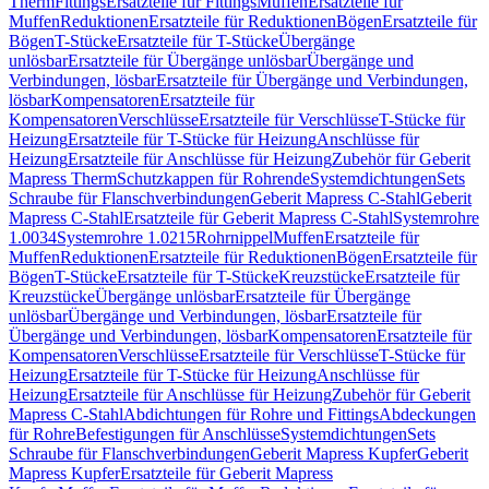
Therm
Fittings
Ersatzteile für Fittings
Muffen
Ersatzteile für
Muffen
Reduktionen
Ersatzteile für Reduktionen
Bögen
Ersatzteile für
Bögen
T-Stücke
Ersatzteile für T-Stücke
Übergänge
unlösbar
Ersatzteile für Übergänge unlösbar
Übergänge und
Verbindungen, lösbar
Ersatzteile für Übergänge und Verbindungen,
lösbar
Kompensatoren
Ersatzteile für
Kompensatoren
Verschlüsse
Ersatzteile für Verschlüsse
T-Stücke für
Heizung
Ersatzteile für T-Stücke für Heizung
Anschlüsse für
Heizung
Ersatzteile für Anschlüsse für Heizung
Zubehör für Geberit
Mapress Therm
Schutzkappen für Rohrende
Systemdichtungen
Sets
Schraube für Flanschverbindungen
Geberit Mapress C-Stahl
Geberit
Mapress C-Stahl
Ersatzteile für Geberit Mapress C-Stahl
Systemrohre
1.0034
Systemrohre 1.0215
Rohrnippel
Muffen
Ersatzteile für
Muffen
Reduktionen
Ersatzteile für Reduktionen
Bögen
Ersatzteile für
Bögen
T-Stücke
Ersatzteile für T-Stücke
Kreuzstücke
Ersatzteile für
Kreuzstücke
Übergänge unlösbar
Ersatzteile für Übergänge
unlösbar
Übergänge und Verbindungen, lösbar
Ersatzteile für
Übergänge und Verbindungen, lösbar
Kompensatoren
Ersatzteile für
Kompensatoren
Verschlüsse
Ersatzteile für Verschlüsse
T-Stücke für
Heizung
Ersatzteile für T-Stücke für Heizung
Anschlüsse für
Heizung
Ersatzteile für Anschlüsse für Heizung
Zubehör für Geberit
Mapress C-Stahl
Abdichtungen für Rohre und Fittings
Abdeckungen
für Rohre
Befestigungen für Anschlüsse
Systemdichtungen
Sets
Schraube für Flanschverbindungen
Geberit Mapress Kupfer
Geberit
Mapress Kupfer
Ersatzteile für Geberit Mapress