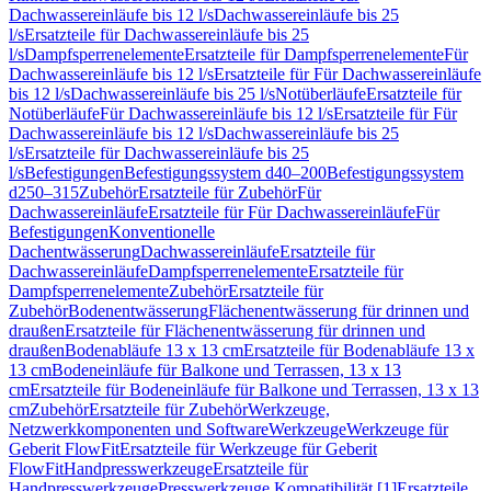
Dachwassereinläufe bis 12 l/s
Dachwassereinläufe bis 25
l/s
Ersatzteile für Dachwassereinläufe bis 25
l/s
Dampfsperrenelemente
Ersatzteile für Dampfsperrenelemente
Für
Dachwassereinläufe bis 12 l/s
Ersatzteile für Für Dachwassereinläufe
bis 12 l/s
Dachwassereinläufe bis 25 l/s
Notüberläufe
Ersatzteile für
Notüberläufe
Für Dachwassereinläufe bis 12 l/s
Ersatzteile für Für
Dachwassereinläufe bis 12 l/s
Dachwassereinläufe bis 25
l/s
Ersatzteile für Dachwassereinläufe bis 25
l/s
Befestigungen
Befestigungssystem d40–200
Befestigungssystem
d250–315
Zubehör
Ersatzteile für Zubehör
Für
Dachwassereinläufe
Ersatzteile für Für Dachwassereinläufe
Für
Befestigungen
Konventionelle
Dachentwässerung
Dachwassereinläufe
Ersatzteile für
Dachwassereinläufe
Dampfsperrenelemente
Ersatzteile für
Dampfsperrenelemente
Zubehör
Ersatzteile für
Zubehör
Bodenentwässerung
Flächenentwässerung für drinnen und
draußen
Ersatzteile für Flächenentwässerung für drinnen und
draußen
Bodenabläufe 13 x 13 cm
Ersatzteile für Bodenabläufe 13 x
13 cm
Bodeneinläufe für Balkone und Terrassen, 13 x 13
cm
Ersatzteile für Bodeneinläufe für Balkone und Terrassen, 13 x 13
cm
Zubehör
Ersatzteile für Zubehör
Werkzeuge,
Netzwerkkomponenten und Software
Werkzeuge
Werkzeuge für
Geberit FlowFit
Ersatzteile für Werkzeuge für Geberit
FlowFit
Handpresswerkzeuge
Ersatzteile für
Handpresswerkzeuge
Presswerkzeuge Kompatibilität [1]
Ersatzteile