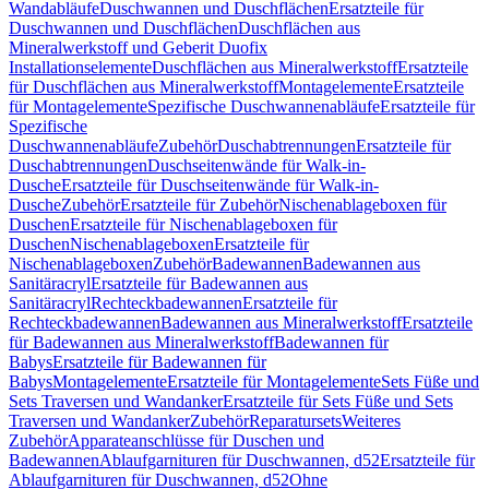
Wandabläufe
Duschwannen und Duschflächen
Ersatzteile für
Duschwannen und Duschflächen
Duschflächen aus
Mineralwerkstoff und Geberit Duofix
Installationselemente
Duschflächen aus Mineralwerkstoff
Ersatzteile
für Duschflächen aus Mineralwerkstoff
Montagelemente
Ersatzteile
für Montagelemente
Spezifische Duschwannenabläufe
Ersatzteile für
Spezifische
Duschwannenabläufe
Zubehör
Duschabtrennungen
Ersatzteile für
Duschabtrennungen
Duschseitenwände für Walk-in-
Dusche
Ersatzteile für Duschseitenwände für Walk-in-
Dusche
Zubehör
Ersatzteile für Zubehör
Nischenablageboxen für
Duschen
Ersatzteile für Nischenablageboxen für
Duschen
Nischenablageboxen
Ersatzteile für
Nischenablageboxen
Zubehör
Badewannen
Badewannen aus
Sanitäracryl
Ersatzteile für Badewannen aus
Sanitäracryl
Rechteckbadewannen
Ersatzteile für
Rechteckbadewannen
Badewannen aus Mineralwerkstoff
Ersatzteile
für Badewannen aus Mineralwerkstoff
Badewannen für
Babys
Ersatzteile für Badewannen für
Babys
Montagelemente
Ersatzteile für Montagelemente
Sets Füße und
Sets Traversen und Wandanker
Ersatzteile für Sets Füße und Sets
Traversen und Wandanker
Zubehör
Reparatursets
Weiteres
Zubehör
Apparateanschlüsse für Duschen und
Badewannen
Ablaufgarnituren für Duschwannen, d52
Ersatzteile für
Ablaufgarnituren für Duschwannen, d52
Ohne