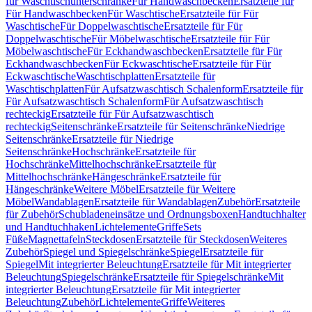
für Waschtischunterschränke
Für Handwaschbecken
Ersatzteile für
Für Handwaschbecken
Für Waschtische
Ersatzteile für Für
Waschtische
Für Doppelwaschtische
Ersatzteile für Für
Doppelwaschtische
Für Möbelwaschtische
Ersatzteile für Für
Möbelwaschtische
Für Eckhandwaschbecken
Ersatzteile für Für
Eckhandwaschbecken
Für Eckwaschtische
Ersatzteile für Für
Eckwaschtische
Waschtischplatten
Ersatzteile für
Waschtischplatten
Für Aufsatzwaschtisch Schalenform
Ersatzteile für
Für Aufsatzwaschtisch Schalenform
Für Aufsatzwaschtisch
rechteckig
Ersatzteile für Für Aufsatzwaschtisch
rechteckig
Seitenschränke
Ersatzteile für Seitenschränke
Niedrige
Seitenschränke
Ersatzteile für Niedrige
Seitenschränke
Hochschränke
Ersatzteile für
Hochschränke
Mittelhochschränke
Ersatzteile für
Mittelhochschränke
Hängeschränke
Ersatzteile für
Hängeschränke
Weitere Möbel
Ersatzteile für Weitere
Möbel
Wandablagen
Ersatzteile für Wandablagen
Zubehör
Ersatzteile
für Zubehör
Schubladeneinsätze und Ordnungsboxen
Handtuchhalter
und Handtuchhaken
Lichtelemente
Griffe
Sets
Füße
Magnettafeln
Steckdosen
Ersatzteile für Steckdosen
Weiteres
Zubehör
Spiegel und Spiegelschränke
Spiegel
Ersatzteile für
Spiegel
Mit integrierter Beleuchtung
Ersatzteile für Mit integrierter
Beleuchtung
Spiegelschränke
Ersatzteile für Spiegelschränke
Mit
integrierter Beleuchtung
Ersatzteile für Mit integrierter
Beleuchtung
Zubehör
Lichtelemente
Griffe
Weiteres