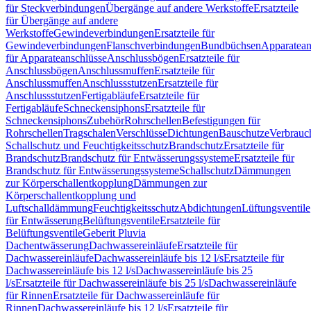
für Steckverbindungen
Übergänge auf andere Werkstoffe
Ersatzteile
für Übergänge auf andere
Werkstoffe
Gewindeverbindungen
Ersatzteile für
Gewindeverbindungen
Flanschverbindungen
Bundbüchsen
Apparatean
für Apparateanschlüsse
Anschlussbögen
Ersatzteile für
Anschlussbögen
Anschlussmuffen
Ersatzteile für
Anschlussmuffen
Anschlussstutzen
Ersatzteile für
Anschlussstutzen
Fertigabläufe
Ersatzteile für
Fertigabläufe
Schneckensiphons
Ersatzteile für
Schneckensiphons
Zubehör
Rohrschellen
Befestigungen für
Rohrschellen
Tragschalen
Verschlüsse
Dichtungen
Bauschutze
Verbrauc
Schallschutz und Feuchtigkeitsschutz
Brandschutz
Ersatzteile für
Brandschutz
Brandschutz für Entwässerungssysteme
Ersatzteile für
Brandschutz für Entwässerungssysteme
Schallschutz
Dämmungen
zur Körperschallentkopplung
Dämmungen zur
Körperschallentkopplung und
Luftschalldämmung
Feuchtigkeitsschutz
Abdichtungen
Lüftungsventile
für Entwässerung
Belüftungsventile
Ersatzteile für
Belüftungsventile
Geberit Pluvia
Dachentwässerung
Dachwassereinläufe
Ersatzteile für
Dachwassereinläufe
Dachwassereinläufe bis 12 l/s
Ersatzteile für
Dachwassereinläufe bis 12 l/s
Dachwassereinläufe bis 25
l/s
Ersatzteile für Dachwassereinläufe bis 25 l/s
Dachwassereinläufe
für Rinnen
Ersatzteile für Dachwassereinläufe für
Rinnen
Dachwassereinläufe bis 12 l/s
Ersatzteile für