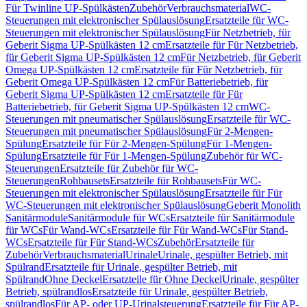
Für Twinline UP-Spülkästen
Zubehör
Verbrauchsmaterial
WC-
Steuerungen mit elektronischer Spülauslösung
Ersatzteile für WC-
Steuerungen mit elektronischer Spülauslösung
Für Netzbetrieb, für
Geberit Sigma UP-Spülkästen 12 cm
Ersatzteile für Für Netzbetrieb,
für Geberit Sigma UP-Spülkästen 12 cm
Für Netzbetrieb, für Geberit
Omega UP-Spülkästen 12 cm
Ersatzteile für Für Netzbetrieb, für
Geberit Omega UP-Spülkästen 12 cm
Für Batteriebetrieb, für
Geberit Sigma UP-Spülkästen 12 cm
Ersatzteile für Für
Batteriebetrieb, für Geberit Sigma UP-Spülkästen 12 cm
WC-
Steuerungen mit pneumatischer Spülauslösung
Ersatzteile für WC-
Steuerungen mit pneumatischer Spülauslösung
Für 2-Mengen-
Spülung
Ersatzteile für Für 2-Mengen-Spülung
Für 1-Mengen-
Spülung
Ersatzteile für Für 1-Mengen-Spülung
Zubehör für WC-
Steuerungen
Ersatzteile für Zubehör für WC-
Steuerungen
Rohbausets
Ersatzteile für Rohbausets
Für WC-
Steuerungen mit elektronischer Spülauslösung
Ersatzteile für Für
WC-Steuerungen mit elektronischer Spülauslösung
Geberit Monolith
Sanitärmodule
Sanitärmodule für WCs
Ersatzteile für Sanitärmodule
für WCs
Für Wand-WCs
Ersatzteile für Für Wand-WCs
Für Stand-
WCs
Ersatzteile für Für Stand-WCs
Zubehör
Ersatzteile für
Zubehör
Verbrauchsmaterial
Urinale
Urinale, gespülter Betrieb, mit
Spülrand
Ersatzteile für Urinale, gespülter Betrieb, mit
Spülrand
Ohne Deckel
Ersatzteile für Ohne Deckel
Urinale, gespülter
Betrieb, spülrandlos
Ersatzteile für Urinale, gespülter Betrieb,
spülrandlos
Für AP- oder UP-Urinalsteuerung
Ersatzteile für Für AP-