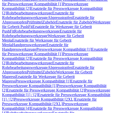
für Presswerkzeuge Kompatibilität [1]
Presswerkzeuge
Kompatibilität [2]
Ersatzteile für Presswerkzeuge Kompatibilität
[2]
Rohrbearbeitungswerkzeuge
Ersatzteile für
Rohrbearbeitungswerkzeuge
Abpressstopfen
Ersatzteile für
Abpressstopfen
Prüfmittel
Zubehör
Ersatzteile für Zubehör
Werkzeuge
für Geberit PushFit
Ersatzteile für Werkzeuge für Geberit
PushFit
Rohrbearbeitungswerkzeuge
Ersatzteile für
Rohrbearbeitungswerkzeuge
Werkzeuge für Geberit
Mepla
Ersatzteile für Werkzeuge für Geberit
Mepla
Handpresswerkzeuge
Ersatzteile für
Handpresswerkzeuge
Presswerkzeuge Kompatibilität [1]
Ersatzteile
für Presswerkzeuge Kompatibilität [1]
Presswerkzeuge
Kompatibilität [2]
Ersatzteile für Presswerkzeuge Kompatibilität
[2]
Rohrbearbeitungswerkzeuge
Ersatzteile für
Rohrbearbeitungswerkzeuge
Abpressstopfen
Ersatzteile für
Abpressstopfen
Prüfmittel
Zubehör
Werkzeuge für Geberit
Mapress
Ersatzteile für Werkzeuge für Geberit
Mapress
Presswerkzeuge Kompatibilität [1]
Ersatzteile für
Presswerkzeuge Kompatibilität [1]
Presswerkzeuge Kompatibilität
[2]
Ersatzteile für Presswerkzeuge Kompatibilität [2]
Presswerkzeuge
Kompatibilität [1] / [2]
Ersatzteile für Presswerkzeuge Kompatibilität
[1] / [2]
Presswerkzeuge Kompatibilität [2XL]
Ersatzteile für
Presswerkzeuge Kompatibilität [2XL]
Presswerkzeuge
Kompatibilität [4]
Ersatzteile für Presswerkzeuge Kompatibilität
[4]
Rohrbearbeitungswerkzeuge
Ersatzteile für