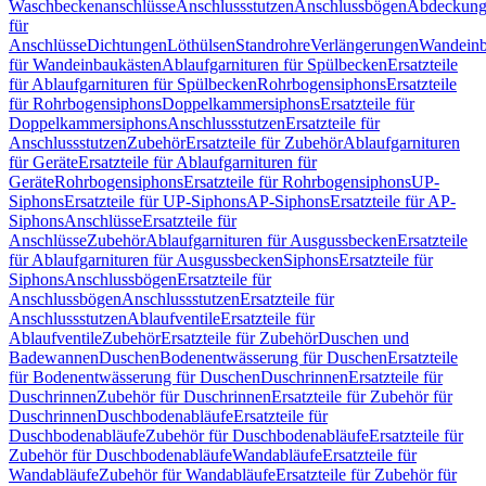
Waschbeckenanschlüsse
Anschlussstutzen
Anschlussbögen
Abdeckung
für
Anschlüsse
Dichtungen
Löthülsen
Standrohre
Verlängerungen
Wandeinb
für Wandeinbaukästen
Ablaufgarnituren für Spülbecken
Ersatzteile
für Ablaufgarnituren für Spülbecken
Rohrbogensiphons
Ersatzteile
für Rohrbogensiphons
Doppelkammersiphons
Ersatzteile für
Doppelkammersiphons
Anschlussstutzen
Ersatzteile für
Anschlussstutzen
Zubehör
Ersatzteile für Zubehör
Ablaufgarnituren
für Geräte
Ersatzteile für Ablaufgarnituren für
Geräte
Rohrbogensiphons
Ersatzteile für Rohrbogensiphons
UP-
Siphons
Ersatzteile für UP-Siphons
AP-Siphons
Ersatzteile für AP-
Siphons
Anschlüsse
Ersatzteile für
Anschlüsse
Zubehör
Ablaufgarnituren für Ausgussbecken
Ersatzteile
für Ablaufgarnituren für Ausgussbecken
Siphons
Ersatzteile für
Siphons
Anschlussbögen
Ersatzteile für
Anschlussbögen
Anschlussstutzen
Ersatzteile für
Anschlussstutzen
Ablaufventile
Ersatzteile für
Ablaufventile
Zubehör
Ersatzteile für Zubehör
Duschen und
Badewannen
Duschen
Bodenentwässerung für Duschen
Ersatzteile
für Bodenentwässerung für Duschen
Duschrinnen
Ersatzteile für
Duschrinnen
Zubehör für Duschrinnen
Ersatzteile für Zubehör für
Duschrinnen
Duschbodenabläufe
Ersatzteile für
Duschbodenabläufe
Zubehör für Duschbodenabläufe
Ersatzteile für
Zubehör für Duschbodenabläufe
Wandabläufe
Ersatzteile für
Wandabläufe
Zubehör für Wandabläufe
Ersatzteile für Zubehör für