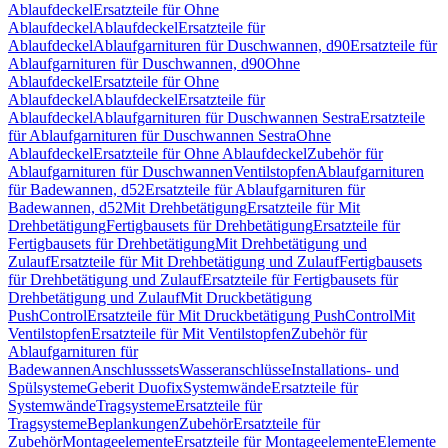
Ablaufdeckel
Ersatzteile für Ohne
Ablaufdeckel
Ablaufdeckel
Ersatzteile für
Ablaufdeckel
Ablaufgarnituren für Duschwannen, d90
Ersatzteile für
Ablaufgarnituren für Duschwannen, d90
Ohne
Ablaufdeckel
Ersatzteile für Ohne
Ablaufdeckel
Ablaufdeckel
Ersatzteile für
Ablaufdeckel
Ablaufgarnituren für Duschwannen Sestra
Ersatzteile
für Ablaufgarnituren für Duschwannen Sestra
Ohne
Ablaufdeckel
Ersatzteile für Ohne Ablaufdeckel
Zubehör für
Ablaufgarnituren für Duschwannen
Ventilstopfen
Ablaufgarnituren
für Badewannen, d52
Ersatzteile für Ablaufgarnituren für
Badewannen, d52
Mit Drehbetätigung
Ersatzteile für Mit
Drehbetätigung
Fertigbausets für Drehbetätigung
Ersatzteile für
Fertigbausets für Drehbetätigung
Mit Drehbetätigung und
Zulauf
Ersatzteile für Mit Drehbetätigung und Zulauf
Fertigbausets
für Drehbetätigung und Zulauf
Ersatzteile für Fertigbausets für
Drehbetätigung und Zulauf
Mit Druckbetätigung
PushControl
Ersatzteile für Mit Druckbetätigung PushControl
Mit
Ventilstopfen
Ersatzteile für Mit Ventilstopfen
Zubehör für
Ablaufgarnituren für
Badewannen
Anschlusssets
Wasseranschlüsse
Installations- und
Spülsysteme
Geberit Duofix
Systemwände
Ersatzteile für
Systemwände
Tragsysteme
Ersatzteile für
Tragsysteme
Beplankungen
Zubehör
Ersatzteile für
Zubehör
Montageelemente
Ersatzteile für Montageelemente
Elemente