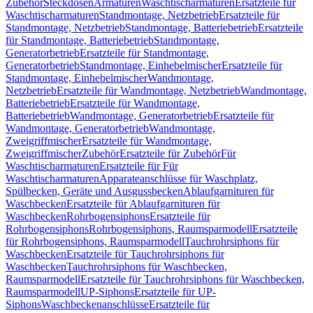
Zubehör
Steckdosen
Armaturen
Waschtischarmaturen
Ersatzteile für
Waschtischarmaturen
Standmontage, Netzbetrieb
Ersatzteile für
Standmontage, Netzbetrieb
Standmontage, Batteriebetrieb
Ersatzteile
für Standmontage, Batteriebetrieb
Standmontage,
Generatorbetrieb
Ersatzteile für Standmontage,
Generatorbetrieb
Standmontage, Einhebelmischer
Ersatzteile für
Standmontage, Einhebelmischer
Wandmontage,
Netzbetrieb
Ersatzteile für Wandmontage, Netzbetrieb
Wandmontage,
Batteriebetrieb
Ersatzteile für Wandmontage,
Batteriebetrieb
Wandmontage, Generatorbetrieb
Ersatzteile für
Wandmontage, Generatorbetrieb
Wandmontage,
Zweigriffmischer
Ersatzteile für Wandmontage,
Zweigriffmischer
Zubehör
Ersatzteile für Zubehör
Für
Waschtischarmaturen
Ersatzteile für Für
Waschtischarmaturen
Apparateanschlüsse für Waschplatz,
Spülbecken, Geräte und Ausgussbecken
Ablaufgarnituren für
Waschbecken
Ersatzteile für Ablaufgarnituren für
Waschbecken
Rohrbogensiphons
Ersatzteile für
Rohrbogensiphons
Rohrbogensiphons, Raumsparmodell
Ersatzteile
für Rohrbogensiphons, Raumsparmodell
Tauchrohrsiphons für
Waschbecken
Ersatzteile für Tauchrohrsiphons für
Waschbecken
Tauchrohrsiphons für Waschbecken,
Raumsparmodell
Ersatzteile für Tauchrohrsiphons für Waschbecken,
Raumsparmodell
UP-Siphons
Ersatzteile für UP-
Siphons
Waschbeckenanschlüsse
Ersatzteile für