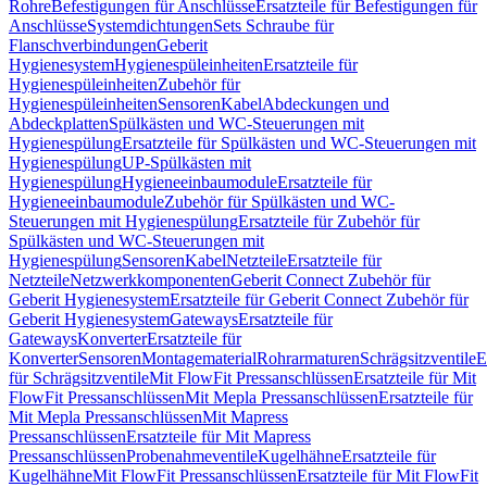
Rohre
Befestigungen für Anschlüsse
Ersatzteile für Befestigungen für
Anschlüsse
Systemdichtungen
Sets Schraube für
Flanschverbindungen
Geberit
Hygienesystem
Hygienespüleinheiten
Ersatzteile für
Hygienespüleinheiten
Zubehör für
Hygienespüleinheiten
Sensoren
Kabel
Abdeckungen und
Abdeckplatten
Spülkästen und WC-Steuerungen mit
Hygienespülung
Ersatzteile für Spülkästen und WC-Steuerungen mit
Hygienespülung
UP-Spülkästen mit
Hygienespülung
Hygieneeinbaumodule
Ersatzteile für
Hygieneeinbaumodule
Zubehör für Spülkästen und WC-
Steuerungen mit Hygienespülung
Ersatzteile für Zubehör für
Spülkästen und WC-Steuerungen mit
Hygienespülung
Sensoren
Kabel
Netzteile
Ersatzteile für
Netzteile
Netzwerkkomponenten
Geberit Connect Zubehör für
Geberit Hygienesystem
Ersatzteile für Geberit Connect Zubehör für
Geberit Hygienesystem
Gateways
Ersatzteile für
Gateways
Konverter
Ersatzteile für
Konverter
Sensoren
Montagematerial
Rohrarmaturen
Schrägsitzventile
E
für Schrägsitzventile
Mit FlowFit Pressanschlüssen
Ersatzteile für Mit
FlowFit Pressanschlüssen
Mit Mepla Pressanschlüssen
Ersatzteile für
Mit Mepla Pressanschlüssen
Mit Mapress
Pressanschlüssen
Ersatzteile für Mit Mapress
Pressanschlüssen
Probenahmeventile
Kugelhähne
Ersatzteile für
Kugelhähne
Mit FlowFit Pressanschlüssen
Ersatzteile für Mit FlowFit