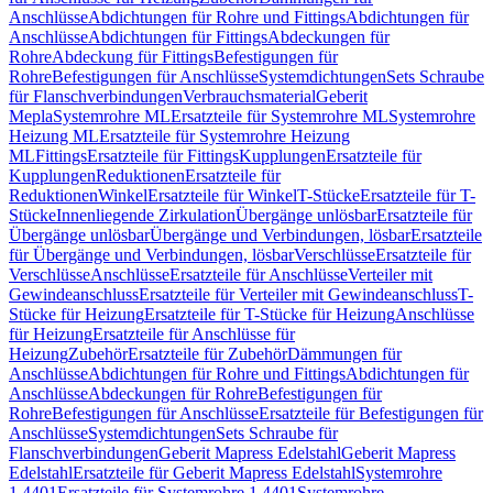
Anschlüsse
Abdichtungen für Rohre und Fittings
Abdichtungen für
Anschlüsse
Abdichtungen für Fittings
Abdeckungen für
Rohre
Abdeckung für Fittings
Befestigungen für
Rohre
Befestigungen für Anschlüsse
Systemdichtungen
Sets Schraube
für Flanschverbindungen
Verbrauchsmaterial
Geberit
Mepla
Systemrohre ML
Ersatzteile für Systemrohre ML
Systemrohre
Heizung ML
Ersatzteile für Systemrohre Heizung
ML
Fittings
Ersatzteile für Fittings
Kupplungen
Ersatzteile für
Kupplungen
Reduktionen
Ersatzteile für
Reduktionen
Winkel
Ersatzteile für Winkel
T-Stücke
Ersatzteile für T-
Stücke
Innenliegende Zirkulation
Übergänge unlösbar
Ersatzteile für
Übergänge unlösbar
Übergänge und Verbindungen, lösbar
Ersatzteile
für Übergänge und Verbindungen, lösbar
Verschlüsse
Ersatzteile für
Verschlüsse
Anschlüsse
Ersatzteile für Anschlüsse
Verteiler mit
Gewindeanschluss
Ersatzteile für Verteiler mit Gewindeanschluss
T-
Stücke für Heizung
Ersatzteile für T-Stücke für Heizung
Anschlüsse
für Heizung
Ersatzteile für Anschlüsse für
Heizung
Zubehör
Ersatzteile für Zubehör
Dämmungen für
Anschlüsse
Abdichtungen für Rohre und Fittings
Abdichtungen für
Anschlüsse
Abdeckungen für Rohre
Befestigungen für
Rohre
Befestigungen für Anschlüsse
Ersatzteile für Befestigungen für
Anschlüsse
Systemdichtungen
Sets Schraube für
Flanschverbindungen
Geberit Mapress Edelstahl
Geberit Mapress
Edelstahl
Ersatzteile für Geberit Mapress Edelstahl
Systemrohre
1.4401
Ersatzteile für Systemrohre 1.4401
Systemrohre