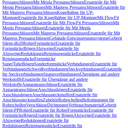
Pressanschlüssen
Mit Mepla Pressanschlüssen
Ersatzteile für Mit
Mepla Pressanschlüssen
Mit Mapress Pressanschlüssen
Ersatzteile für
Mit Mapress Pressanschlüssen
Kugelhähne für UP-
Montage
Ersatzteile für Kugelhähne für UP-Montage
Mit FlowFit
Pressanschlüssen
Ersatzteile für Mit FlowFit Pressanschlüssen
Mit
Mepla Pressanschlüssen
Ersatzteile für Mit Mepla
Pressanschlüssen
Mit Mapress Pressanschlüssen
Ersatzteile für Mit
Mapress Pressanschlüssen
Gebäude-Entwässerungssysteme
Geberit
Silent-db20
Rohre
Formstücke
Ersatzteile für
Formstücke
Bögen
Abzweige
Ersatzteile für
Abzweige
Reduktionen
Reinigungsstücke
Ersatzteile für
Reinigungsstücke
Formstücke
SuperTube
Bögen
Sonderformstücke
Verbindungen
Ersatzteile für
Verbindungen
Schweißverbindungen
Steckverbindungen
Ersatzteile
für Steckverbindungen
Spannverbindungen
Übergänge auf andere
Werkstoffe
Ersatzteile für Übergänge auf andere
Werkstoffe
Apparateanschlüsse
Ersatzteile für
Apparateanschlüsse
Anschlussbögen
Ersatzteile für
Anschlussbögen
Anschlusssteckmuffen
Ersatzteile für
Anschlusssteckmuffen
Zubehör
Rohrschellen
Befestigungen für
Rohrschellen
Verschlüsse
Dichtungen
Verbrauchsmaterial
Geberit
Silent-PP
Rohre
Ersatzteile für Rohre
Formstücke
Ersatzteile für
Formstücke
Bögen
Ersatzteile für Bögen
Abzweige
Ersatzteile für
Abzweige
Reduktionen
Ersatzteile für
Reduktionen
Reinigungsstücke
Ersatzteile für