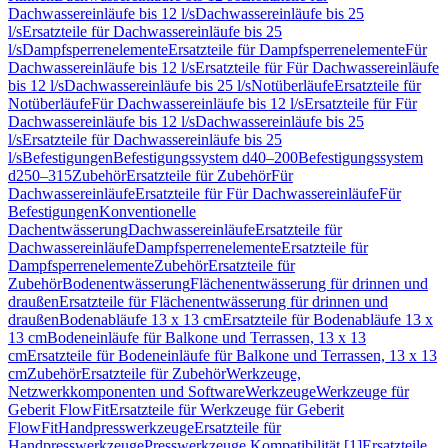
Dachwassereinläufe bis 12 l/s
Dachwassereinläufe bis 25
l/s
Ersatzteile für Dachwassereinläufe bis 25
l/s
Dampfsperrenelemente
Ersatzteile für Dampfsperrenelemente
Für
Dachwassereinläufe bis 12 l/s
Ersatzteile für Für Dachwassereinläufe
bis 12 l/s
Dachwassereinläufe bis 25 l/s
Notüberläufe
Ersatzteile für
Notüberläufe
Für Dachwassereinläufe bis 12 l/s
Ersatzteile für Für
Dachwassereinläufe bis 12 l/s
Dachwassereinläufe bis 25
l/s
Ersatzteile für Dachwassereinläufe bis 25
l/s
Befestigungen
Befestigungssystem d40–200
Befestigungssystem
d250–315
Zubehör
Ersatzteile für Zubehör
Für
Dachwassereinläufe
Ersatzteile für Für Dachwassereinläufe
Für
Befestigungen
Konventionelle
Dachentwässerung
Dachwassereinläufe
Ersatzteile für
Dachwassereinläufe
Dampfsperrenelemente
Ersatzteile für
Dampfsperrenelemente
Zubehör
Ersatzteile für
Zubehör
Bodenentwässerung
Flächenentwässerung für drinnen und
draußen
Ersatzteile für Flächenentwässerung für drinnen und
draußen
Bodenabläufe 13 x 13 cm
Ersatzteile für Bodenabläufe 13 x
13 cm
Bodeneinläufe für Balkone und Terrassen, 13 x 13
cm
Ersatzteile für Bodeneinläufe für Balkone und Terrassen, 13 x 13
cm
Zubehör
Ersatzteile für Zubehör
Werkzeuge,
Netzwerkkomponenten und Software
Werkzeuge
Werkzeuge für
Geberit FlowFit
Ersatzteile für Werkzeuge für Geberit
FlowFit
Handpresswerkzeuge
Ersatzteile für
Handpresswerkzeuge
Presswerkzeuge Kompatibilität [1]
Ersatzteile