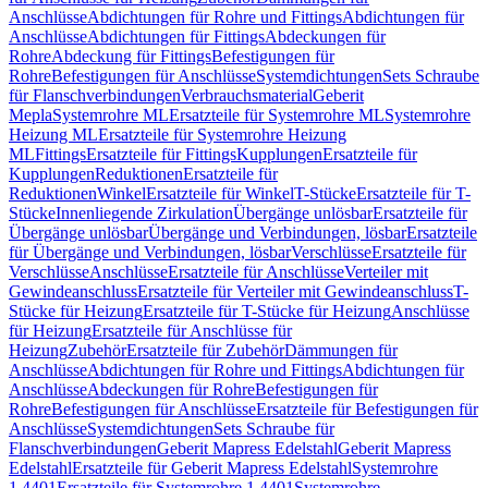
Anschlüsse
Abdichtungen für Rohre und Fittings
Abdichtungen für
Anschlüsse
Abdichtungen für Fittings
Abdeckungen für
Rohre
Abdeckung für Fittings
Befestigungen für
Rohre
Befestigungen für Anschlüsse
Systemdichtungen
Sets Schraube
für Flanschverbindungen
Verbrauchsmaterial
Geberit
Mepla
Systemrohre ML
Ersatzteile für Systemrohre ML
Systemrohre
Heizung ML
Ersatzteile für Systemrohre Heizung
ML
Fittings
Ersatzteile für Fittings
Kupplungen
Ersatzteile für
Kupplungen
Reduktionen
Ersatzteile für
Reduktionen
Winkel
Ersatzteile für Winkel
T-Stücke
Ersatzteile für T-
Stücke
Innenliegende Zirkulation
Übergänge unlösbar
Ersatzteile für
Übergänge unlösbar
Übergänge und Verbindungen, lösbar
Ersatzteile
für Übergänge und Verbindungen, lösbar
Verschlüsse
Ersatzteile für
Verschlüsse
Anschlüsse
Ersatzteile für Anschlüsse
Verteiler mit
Gewindeanschluss
Ersatzteile für Verteiler mit Gewindeanschluss
T-
Stücke für Heizung
Ersatzteile für T-Stücke für Heizung
Anschlüsse
für Heizung
Ersatzteile für Anschlüsse für
Heizung
Zubehör
Ersatzteile für Zubehör
Dämmungen für
Anschlüsse
Abdichtungen für Rohre und Fittings
Abdichtungen für
Anschlüsse
Abdeckungen für Rohre
Befestigungen für
Rohre
Befestigungen für Anschlüsse
Ersatzteile für Befestigungen für
Anschlüsse
Systemdichtungen
Sets Schraube für
Flanschverbindungen
Geberit Mapress Edelstahl
Geberit Mapress
Edelstahl
Ersatzteile für Geberit Mapress Edelstahl
Systemrohre
1.4401
Ersatzteile für Systemrohre 1.4401
Systemrohre