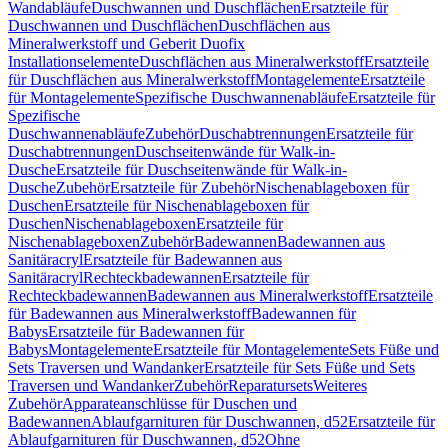
Wandabläufe
Duschwannen und Duschflächen
Ersatzteile für
Duschwannen und Duschflächen
Duschflächen aus
Mineralwerkstoff und Geberit Duofix
Installationselemente
Duschflächen aus Mineralwerkstoff
Ersatzteile
für Duschflächen aus Mineralwerkstoff
Montagelemente
Ersatzteile
für Montagelemente
Spezifische Duschwannenabläufe
Ersatzteile für
Spezifische
Duschwannenabläufe
Zubehör
Duschabtrennungen
Ersatzteile für
Duschabtrennungen
Duschseitenwände für Walk-in-
Dusche
Ersatzteile für Duschseitenwände für Walk-in-
Dusche
Zubehör
Ersatzteile für Zubehör
Nischenablageboxen für
Duschen
Ersatzteile für Nischenablageboxen für
Duschen
Nischenablageboxen
Ersatzteile für
Nischenablageboxen
Zubehör
Badewannen
Badewannen aus
Sanitäracryl
Ersatzteile für Badewannen aus
Sanitäracryl
Rechteckbadewannen
Ersatzteile für
Rechteckbadewannen
Badewannen aus Mineralwerkstoff
Ersatzteile
für Badewannen aus Mineralwerkstoff
Badewannen für
Babys
Ersatzteile für Badewannen für
Babys
Montagelemente
Ersatzteile für Montagelemente
Sets Füße und
Sets Traversen und Wandanker
Ersatzteile für Sets Füße und Sets
Traversen und Wandanker
Zubehör
Reparatursets
Weiteres
Zubehör
Apparateanschlüsse für Duschen und
Badewannen
Ablaufgarnituren für Duschwannen, d52
Ersatzteile für
Ablaufgarnituren für Duschwannen, d52
Ohne