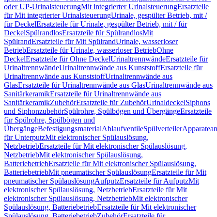
oder UP-Urinalsteuerung
Mit integrierter Urinalsteuerung
Ersatzteile
für Mit integrierter Urinalsteuerung
Urinale, gespülter Betrieb, mit /
für Deckel
Ersatzteile für Urinale, gespülter Betrieb, mit / für
Deckel
Spülrandlos
Ersatzteile für Spülrandlos
Mit
Spülrand
Ersatzteile für Mit Spülrand
Urinale, wasserloser
Betrieb
Ersatzteile für Urinale, wasserloser Betrieb
Ohne
Deckel
Ersatzteile für Ohne Deckel
Urinaltrennwände
Ersatzteile für
Urinaltrennwände
Urinaltrennwände aus Kunststoff
Ersatzteile für
Urinaltrennwände aus Kunststoff
Urinaltrennwände aus
Glas
Ersatzteile für Urinaltrennwände aus Glas
Urinaltrennwände aus
Sanitärkeramik
Ersatzteile für Urinaltrennwände aus
Sanitärkeramik
Zubehör
Ersatzteile für Zubehör
Urinaldeckel
Siphons
und Siphonzubehör
Spülrohre, Spülbögen und Übergänge
Ersatzteile
für Spülrohre, Spülbögen und
Übergänge
Befestigungsmaterial
Ablaufventile
Spülverteiler
Apparatean
für Unterputz
Mit elektronischer Spülauslösung,
Netzbetrieb
Ersatzteile für Mit elektronischer Spülauslösung,
Netzbetrieb
Mit elektronischer Spülauslösung,
Batteriebetrieb
Ersatzteile für Mit elektronischer Spülauslösung,
Batteriebetrieb
Mit pneumatischer Spülauslösung
Ersatzteile für Mit
pneumatischer Spülauslösung
Aufputz
Ersatzteile für Aufputz
Mit
elektronischer Spülauslösung, Netzbetrieb
Ersatzteile für Mit
elektronischer Spülauslösung, Netzbetrieb
Mit elektronischer
Spülauslösung, Batteriebetrieb
Ersatzteile für Mit elektronischer
Spülauslösung, Batteriebetrieb
Zubehör
Ersatzteile für