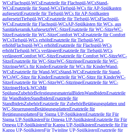
WCs
Flachspül-WCs
Ersatzteile für Flachspül-WCs
Stand-
WCs
Ersatzteile für Stand-WCs
Tiefspül-WCs für AP-Spülkasten
aufgesetzt
Ersatzteile für Tiefspül-WCs für AP-Spülkasten
aufgesetzt
Tiefspül-WCs
Ersatzteile für Tiefspül-WCs
Flachspül-
WCs
Ersatzteile für Flachspül-WCs
AP-Spülkästen für WCs, aus
Sanitärkeramik
Aufgesetzt
WC-Sitze
Ersatzteile für WC-Sitze
WC-
Sitze
Ersatzteile für WC-Sitze
Comfort WCs
Ersatzteile für Comfort
WCs
Tiefspül-WCs erhöht
Ersatzteile für Tiefspül-WCs
erhöht
Flachspül-WCs erhöht
Ersatzteile für Flachspül-WCs
erhöht
Tiefspül-WCs verlängert
Ersatzteile für Tiefspül-WCs
verlängert
Comfort WC-Sitze
Ersatzteile für Comfort WC-Sitze
WC-
Sitze
Ersatzteile für WC-Sitze
WC-Sitzringe
Ersatzteile für WC-
Sitzringe
WCs für Kinder
Ersatzteile für WCs für Kinder
Wand-
WCs
Ersatzteile für Wand-WCs
Stand-WCs
Ersatzteile für Stand-
WCs
WC-Sitze für Kinder
Ersatzteile für WC-Sitze für Kinder
WC-
Sitze
Ersatzteile für WC-Sitze
WC-Sitzringe
Ersatzteile für WC-
Sitzringe
Hock-WCs
Mit
Spülung
Zubehör
Befestigungsmaterial
Bidets
Wandbidets
Ersatzteile
für Wandbidets
Standbidets
Ersatzteile für
Standbidets
Zubehör
Ersatzteile für Zubehör
Betätigungsplatten und
WC-Steuerungen
Betätigungsplatten
Ersatzteile für
Betätigungsplatten
Für Sigma UP-Spülkästen
Ersatzteile für Für
Sigma UP-Spülkästen
Für Omega UP-Spülkästen
Ersatzteile für Für
Omega UP-Spülkästen
Für Kappa UP-Spülkästen
Ersatzteile für Für
Kappa UP-Spülkästen
Für Twinline UP-Spülkästen
Ersatzteile für