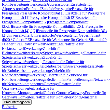
Rohrbearbeitungswerkzeuge
Abpressstopfen
Ersatzteile für
Abpressstopfen
Prüfmittel
Zubehör
Pressgeräte
Ersatzteile für
Pressgeräte
Pressgeräte Kompatibilität [1]
Ersatzteile für Pressgeräte
Kompatibilität [1]
Pressgeräte Kompatibilität [2]
Ersatzteile für
Pressgeräte Kompatibilität [2]
Pressgeräte Kompatibilität
[2XL]
Ersatzteile für Pressgeräte Kompatibilität [2XL]
Pressgeräte
Kompatibilität [4] / [2]
Ersatzteile für Pressgeräte Kompatibilität [4] /
[2]
Universalkoffer
Universalkoffer
Werkzeuge für Geberit Silent-
db20 / Geberit PE
Ersatzteile für Werkzeuge für Geberit Silent-db20
/ Geberit PE
Elektroschweißwerkzeuge
Ersatzteile für
Elektroschweißwerkzeuge
Zubehör für
Elektroschweißwerkzeuge
Spiegelschweißwerkzeuge
Ersatzteile für
Spiegelschweißwerkzeuge
Zubehör für
Spiegelschweißwerkzeuge
Ersatzteile für Zubehör für
Spiegelschweißwerkzeuge
Rohrbearbeitungswerkzeuge
Ersatzteile
für Rohrbearbeitungswerkzeuge
Zubehör für
Rohrbearbeitungswerkzeuge
Ersatzteile für Zubehör für
Rohrbearbeitungswerkzeuge
Bedienhilfen
Fernbedienungen
Netzwerk
für Netzwerkkomponenten
Gateways
Ersatzteile für
Gateways
Konverter
Ersatzteile für
Konverter
Montagematerial
Geberit Connect
Gateways
Ersatzteile für
Gateways
Konverter
Ersatzteile für Konverter
Montagematerial
Produktkategorien
Badserien