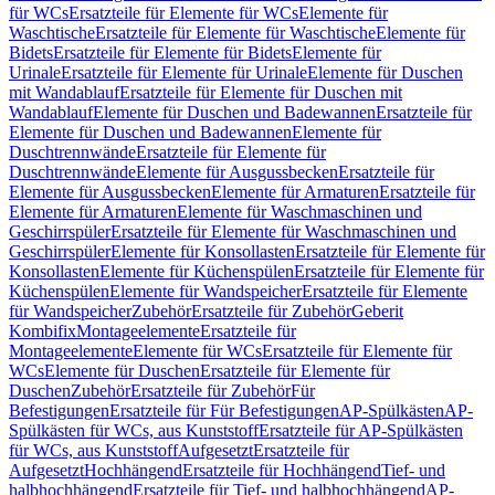
für WCs
Ersatzteile für Elemente für WCs
Elemente für
Waschtische
Ersatzteile für Elemente für Waschtische
Elemente für
Bidets
Ersatzteile für Elemente für Bidets
Elemente für
Urinale
Ersatzteile für Elemente für Urinale
Elemente für Duschen
mit Wandablauf
Ersatzteile für Elemente für Duschen mit
Wandablauf
Elemente für Duschen und Badewannen
Ersatzteile für
Elemente für Duschen und Badewannen
Elemente für
Duschtrennwände
Ersatzteile für Elemente für
Duschtrennwände
Elemente für Ausgussbecken
Ersatzteile für
Elemente für Ausgussbecken
Elemente für Armaturen
Ersatzteile für
Elemente für Armaturen
Elemente für Waschmaschinen und
Geschirrspüler
Ersatzteile für Elemente für Waschmaschinen und
Geschirrspüler
Elemente für Konsollasten
Ersatzteile für Elemente für
Konsollasten
Elemente für Küchenspülen
Ersatzteile für Elemente für
Küchenspülen
Elemente für Wandspeicher
Ersatzteile für Elemente
für Wandspeicher
Zubehör
Ersatzteile für Zubehör
Geberit
Kombifix
Montageelemente
Ersatzteile für
Montageelemente
Elemente für WCs
Ersatzteile für Elemente für
WCs
Elemente für Duschen
Ersatzteile für Elemente für
Duschen
Zubehör
Ersatzteile für Zubehör
Für
Befestigungen
Ersatzteile für Für Befestigungen
AP-Spülkästen
AP-
Spülkästen für WCs, aus Kunststoff
Ersatzteile für AP-Spülkästen
für WCs, aus Kunststoff
Aufgesetzt
Ersatzteile für
Aufgesetzt
Hochhängend
Ersatzteile für Hochhängend
Tief- und
halbhochhängend
Ersatzteile für Tief- und halbhochhängend
AP-