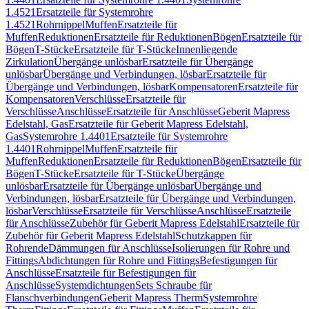
1.4521
Ersatzteile für Systemrohre
1.4521
Rohrnippel
Muffen
Ersatzteile für
Muffen
Reduktionen
Ersatzteile für Reduktionen
Bögen
Ersatzteile für
Bögen
T-Stücke
Ersatzteile für T-Stücke
Innenliegende
Zirkulation
Übergänge unlösbar
Ersatzteile für Übergänge
unlösbar
Übergänge und Verbindungen, lösbar
Ersatzteile für
Übergänge und Verbindungen, lösbar
Kompensatoren
Ersatzteile für
Kompensatoren
Verschlüsse
Ersatzteile für
Verschlüsse
Anschlüsse
Ersatzteile für Anschlüsse
Geberit Mapress
Edelstahl, Gas
Ersatzteile für Geberit Mapress Edelstahl,
Gas
Systemrohre 1.4401
Ersatzteile für Systemrohre
1.4401
Rohrnippel
Muffen
Ersatzteile für
Muffen
Reduktionen
Ersatzteile für Reduktionen
Bögen
Ersatzteile für
Bögen
T-Stücke
Ersatzteile für T-Stücke
Übergänge
unlösbar
Ersatzteile für Übergänge unlösbar
Übergänge und
Verbindungen, lösbar
Ersatzteile für Übergänge und Verbindungen,
lösbar
Verschlüsse
Ersatzteile für Verschlüsse
Anschlüsse
Ersatzteile
für Anschlüsse
Zubehör für Geberit Mapress Edelstahl
Ersatzteile für
Zubehör für Geberit Mapress Edelstahl
Schutzkappen für
Rohrende
Dämmungen für Anschlüsse
Isolierungen für Rohre und
Fittings
Abdichtungen für Rohre und Fittings
Befestigungen für
Anschlüsse
Ersatzteile für Befestigungen für
Anschlüsse
Systemdichtungen
Sets Schraube für
Flanschverbindungen
Geberit Mapress Therm
Systemrohre