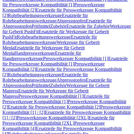
für Presswerkzeuge Kompatibilität [1]
Presswerkzeuge
Kompatibilität [2]
Ersatzteile für Presswerkzeuge Kompatibilität
[2]
Rohrbearbeitungswerkzeuge
Ersatzteile für
Rohrbearbeitungswerkzeuge
Abpressstopfen
Ersatzteile für
Abpressstopfen
Prüfmittel
Zubehör
Ersatzteile für Zubehör
Werkzeuge
für Geberit PushFit
Ersatzteile für Werkzeuge für Geberit
PushFit
Rohrbearbeitungswerkzeuge
Ersatzteile für
Rohrbearbeitungswerkzeuge
Werkzeuge für Geberit
Mepla
Ersatzteile für Werkzeuge für Geberit
Mepla
Handpresswerkzeuge
Ersatzteile für
Handpresswerkzeuge
Presswerkzeuge Kompatibilität [1]
Ersatzteile
für Presswerkzeuge Kompatibilität [1]
Presswerkzeuge
Kompatibilität [2]
Ersatzteile für Presswerkzeuge Kompatibilität
[2]
Rohrbearbeitungswerkzeuge
Ersatzteile für
Rohrbearbeitungswerkzeuge
Abpressstopfen
Ersatzteile für
Abpressstopfen
Prüfmittel
Zubehör
Werkzeuge für Geberit
Mapress
Ersatzteile für Werkzeuge für Geberit
Mapress
Presswerkzeuge Kompatibilität [1]
Ersatzteile für
Presswerkzeuge Kompatibilität [1]
Presswerkzeuge Kompatibilität
[2]
Ersatzteile für Presswerkzeuge Kompatibilität [2]
Presswerkzeuge
Kompatibilität [1] / [2]
Ersatzteile für Presswerkzeuge Kompatibilität
[1] / [2]
Presswerkzeuge Kompatibilität [2XL]
Ersatzteile für
Presswerkzeuge Kompatibilität [2XL]
Presswerkzeuge
Kompatibilität [4]
Ersatzteile für Presswerkzeuge Kompatibilität
[4]
Rohrbearbeitungswerkzeuge
Ersatzteile für