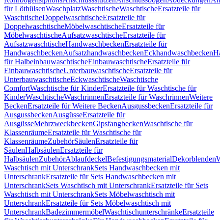
für Löthülsen
Waschplatz
Waschtische
Waschtische
Ersatzteile für
Waschtische
Doppelwaschtische
Ersatzteile für
Doppelwaschtische
Möbelwaschtische
Ersatzteile für
Möbelwaschtische
Aufsatzwaschtische
Ersatzteile für
Aufsatzwaschtische
Handwaschbecken
Ersatzteile für
Handwaschbecken
Aufsatzhandwaschbecken
Eckhandwaschbecken
H
für Halbeinbauwaschtische
Einbauwaschtische
Ersatzteile für
Einbauwaschtische
Unterbauwaschtische
Ersatzteile für
Unterbauwaschtische
Eckwaschtische
Waschtische
Comfort
Waschtische für Kinder
Ersatzteile für Waschtische für
Kinder
Waschtische
Waschrinnen
Ersatzteile für Waschrinnen
Weitere
Becken
Ersatzteile für Weitere Becken
Ausgussbecken
Ersatzteile für
Ausgussbecken
Ausgüsse
Ersatzteile für
Ausgüsse
Mehrzweckbecken
Gipsfangbecken
Waschtische für
Klassenräume
Ersatzteile für Waschtische für
Klassenräume
Zubehör
Säulen
Ersatzteile für
Säulen
Halbsäulen
Ersatzteile für
Halbsäulen
Zubehör
Ablaufdeckel
Befestigungsmaterial
Dekorblenden
W
Waschtisch mit Unterschrank
Sets Handwaschbecken mit
Unterschrank
Ersatzteile für Sets Handwaschbecken mit
Unterschrank
Sets Waschtisch mit Unterschrank
Ersatzteile für Sets
Waschtisch mit Unterschrank
Sets Möbelwaschtisch mit
Unterschrank
Ersatzteile für Sets Möbelwaschtisch mit
Unterschrank
Badezimmermöbel
Waschtischunterschränke
Ersatzteile