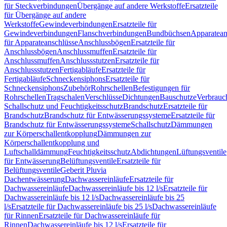
für Steckverbindungen
Übergänge auf andere Werkstoffe
Ersatzteile
für Übergänge auf andere
Werkstoffe
Gewindeverbindungen
Ersatzteile für
Gewindeverbindungen
Flanschverbindungen
Bundbüchsen
Apparatean
für Apparateanschlüsse
Anschlussbögen
Ersatzteile für
Anschlussbögen
Anschlussmuffen
Ersatzteile für
Anschlussmuffen
Anschlussstutzen
Ersatzteile für
Anschlussstutzen
Fertigabläufe
Ersatzteile für
Fertigabläufe
Schneckensiphons
Ersatzteile für
Schneckensiphons
Zubehör
Rohrschellen
Befestigungen für
Rohrschellen
Tragschalen
Verschlüsse
Dichtungen
Bauschutze
Verbrauc
Schallschutz und Feuchtigkeitsschutz
Brandschutz
Ersatzteile für
Brandschutz
Brandschutz für Entwässerungssysteme
Ersatzteile für
Brandschutz für Entwässerungssysteme
Schallschutz
Dämmungen
zur Körperschallentkopplung
Dämmungen zur
Körperschallentkopplung und
Luftschalldämmung
Feuchtigkeitsschutz
Abdichtungen
Lüftungsventile
für Entwässerung
Belüftungsventile
Ersatzteile für
Belüftungsventile
Geberit Pluvia
Dachentwässerung
Dachwassereinläufe
Ersatzteile für
Dachwassereinläufe
Dachwassereinläufe bis 12 l/s
Ersatzteile für
Dachwassereinläufe bis 12 l/s
Dachwassereinläufe bis 25
l/s
Ersatzteile für Dachwassereinläufe bis 25 l/s
Dachwassereinläufe
für Rinnen
Ersatzteile für Dachwassereinläufe für
Rinnen
Dachwassereinläufe bis 12 l/s
Ersatzteile für