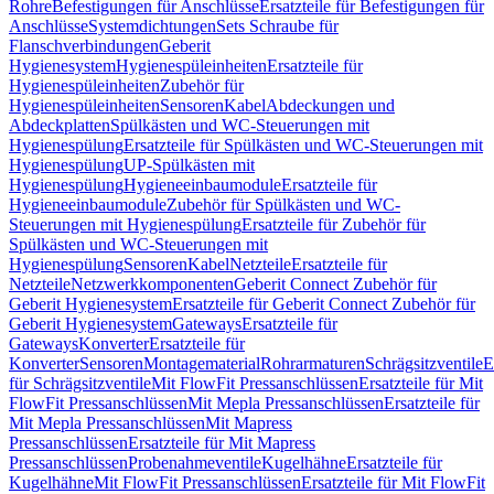
Rohre
Befestigungen für Anschlüsse
Ersatzteile für Befestigungen für
Anschlüsse
Systemdichtungen
Sets Schraube für
Flanschverbindungen
Geberit
Hygienesystem
Hygienespüleinheiten
Ersatzteile für
Hygienespüleinheiten
Zubehör für
Hygienespüleinheiten
Sensoren
Kabel
Abdeckungen und
Abdeckplatten
Spülkästen und WC-Steuerungen mit
Hygienespülung
Ersatzteile für Spülkästen und WC-Steuerungen mit
Hygienespülung
UP-Spülkästen mit
Hygienespülung
Hygieneeinbaumodule
Ersatzteile für
Hygieneeinbaumodule
Zubehör für Spülkästen und WC-
Steuerungen mit Hygienespülung
Ersatzteile für Zubehör für
Spülkästen und WC-Steuerungen mit
Hygienespülung
Sensoren
Kabel
Netzteile
Ersatzteile für
Netzteile
Netzwerkkomponenten
Geberit Connect Zubehör für
Geberit Hygienesystem
Ersatzteile für Geberit Connect Zubehör für
Geberit Hygienesystem
Gateways
Ersatzteile für
Gateways
Konverter
Ersatzteile für
Konverter
Sensoren
Montagematerial
Rohrarmaturen
Schrägsitzventile
E
für Schrägsitzventile
Mit FlowFit Pressanschlüssen
Ersatzteile für Mit
FlowFit Pressanschlüssen
Mit Mepla Pressanschlüssen
Ersatzteile für
Mit Mepla Pressanschlüssen
Mit Mapress
Pressanschlüssen
Ersatzteile für Mit Mapress
Pressanschlüssen
Probenahmeventile
Kugelhähne
Ersatzteile für
Kugelhähne
Mit FlowFit Pressanschlüssen
Ersatzteile für Mit FlowFit