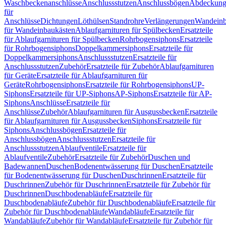
Waschbeckenanschlüsse
Anschlussstutzen
Anschlussbögen
Abdeckung
für
Anschlüsse
Dichtungen
Löthülsen
Standrohre
Verlängerungen
Wandeinb
für Wandeinbaukästen
Ablaufgarnituren für Spülbecken
Ersatzteile
für Ablaufgarnituren für Spülbecken
Rohrbogensiphons
Ersatzteile
für Rohrbogensiphons
Doppelkammersiphons
Ersatzteile für
Doppelkammersiphons
Anschlussstutzen
Ersatzteile für
Anschlussstutzen
Zubehör
Ersatzteile für Zubehör
Ablaufgarnituren
für Geräte
Ersatzteile für Ablaufgarnituren für
Geräte
Rohrbogensiphons
Ersatzteile für Rohrbogensiphons
UP-
Siphons
Ersatzteile für UP-Siphons
AP-Siphons
Ersatzteile für AP-
Siphons
Anschlüsse
Ersatzteile für
Anschlüsse
Zubehör
Ablaufgarnituren für Ausgussbecken
Ersatzteile
für Ablaufgarnituren für Ausgussbecken
Siphons
Ersatzteile für
Siphons
Anschlussbögen
Ersatzteile für
Anschlussbögen
Anschlussstutzen
Ersatzteile für
Anschlussstutzen
Ablaufventile
Ersatzteile für
Ablaufventile
Zubehör
Ersatzteile für Zubehör
Duschen und
Badewannen
Duschen
Bodenentwässerung für Duschen
Ersatzteile
für Bodenentwässerung für Duschen
Duschrinnen
Ersatzteile für
Duschrinnen
Zubehör für Duschrinnen
Ersatzteile für Zubehör für
Duschrinnen
Duschbodenabläufe
Ersatzteile für
Duschbodenabläufe
Zubehör für Duschbodenabläufe
Ersatzteile für
Zubehör für Duschbodenabläufe
Wandabläufe
Ersatzteile für
Wandabläufe
Zubehör für Wandabläufe
Ersatzteile für Zubehör für