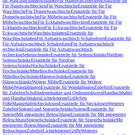
für Waschtischunterschränke
Für Handwaschbecken
Ersatzteile für
Für Handwaschbecken
Für Waschtische
Ersatzteile für Für
Waschtische
Für Doppelwaschtische
Ersatzteile für Für
Doppelwaschtische
Für Möbelwaschtische
Ersatzteile für Für
Möbelwaschtische
Für Eckhandwaschbecken
Ersatzteile für Für
Eckhandwaschbecken
Für Eckwaschtische
Ersatzteile für Für
Eckwaschtische
Waschtischplatten
Ersatzteile für
Waschtischplatten
Für Aufsatzwaschtisch Schalenform
Ersatzteile für
Für Aufsatzwaschtisch Schalenform
Für Aufsatzwaschtisch
rechteckig
Ersatzteile für Für Aufsatzwaschtisch
rechteckig
Seitenschränke
Ersatzteile für Seitenschränke
Niedrige
Seitenschränke
Ersatzteile für Niedrige
Seitenschränke
Hochschränke
Ersatzteile für
Hochschränke
Mittelhochschränke
Ersatzteile für
Mittelhochschränke
Hängeschränke
Ersatzteile für
Hängeschränke
Weitere Möbel
Ersatzteile für Weitere
Möbel
Wandablagen
Ersatzteile für Wandablagen
Zubehör
Ersatzteile
für Zubehör
Schubladeneinsätze und Ordnungsboxen
Handtuchhalter
und Handtuchhaken
Lichtelemente
Griffe
Sets
Füße
Magnettafeln
Steckdosen
Ersatzteile für Steckdosen
Weiteres
Zubehör
Spiegel und Spiegelschränke
Spiegel
Ersatzteile für
Spiegel
Mit integrierter Beleuchtung
Ersatzteile für Mit integrierter
Beleuchtung
Spiegelschränke
Ersatzteile für Spiegelschränke
Mit
integrierter Beleuchtung
Ersatzteile für Mit integrierter
Beleuchtung
Zubehör
Lichtelemente
Griffe
Weiteres