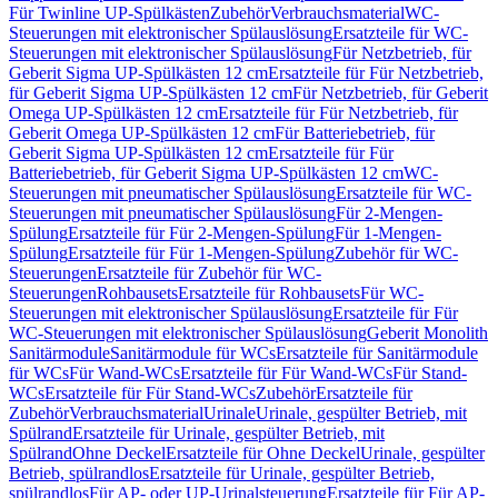
Für Twinline UP-Spülkästen
Zubehör
Verbrauchsmaterial
WC-
Steuerungen mit elektronischer Spülauslösung
Ersatzteile für WC-
Steuerungen mit elektronischer Spülauslösung
Für Netzbetrieb, für
Geberit Sigma UP-Spülkästen 12 cm
Ersatzteile für Für Netzbetrieb,
für Geberit Sigma UP-Spülkästen 12 cm
Für Netzbetrieb, für Geberit
Omega UP-Spülkästen 12 cm
Ersatzteile für Für Netzbetrieb, für
Geberit Omega UP-Spülkästen 12 cm
Für Batteriebetrieb, für
Geberit Sigma UP-Spülkästen 12 cm
Ersatzteile für Für
Batteriebetrieb, für Geberit Sigma UP-Spülkästen 12 cm
WC-
Steuerungen mit pneumatischer Spülauslösung
Ersatzteile für WC-
Steuerungen mit pneumatischer Spülauslösung
Für 2-Mengen-
Spülung
Ersatzteile für Für 2-Mengen-Spülung
Für 1-Mengen-
Spülung
Ersatzteile für Für 1-Mengen-Spülung
Zubehör für WC-
Steuerungen
Ersatzteile für Zubehör für WC-
Steuerungen
Rohbausets
Ersatzteile für Rohbausets
Für WC-
Steuerungen mit elektronischer Spülauslösung
Ersatzteile für Für
WC-Steuerungen mit elektronischer Spülauslösung
Geberit Monolith
Sanitärmodule
Sanitärmodule für WCs
Ersatzteile für Sanitärmodule
für WCs
Für Wand-WCs
Ersatzteile für Für Wand-WCs
Für Stand-
WCs
Ersatzteile für Für Stand-WCs
Zubehör
Ersatzteile für
Zubehör
Verbrauchsmaterial
Urinale
Urinale, gespülter Betrieb, mit
Spülrand
Ersatzteile für Urinale, gespülter Betrieb, mit
Spülrand
Ohne Deckel
Ersatzteile für Ohne Deckel
Urinale, gespülter
Betrieb, spülrandlos
Ersatzteile für Urinale, gespülter Betrieb,
spülrandlos
Für AP- oder UP-Urinalsteuerung
Ersatzteile für Für AP-