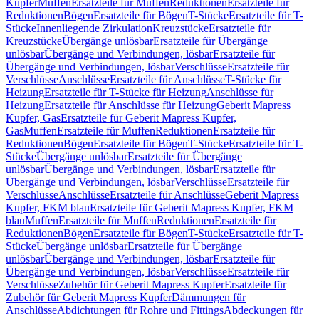
Kupfer
Muffen
Ersatzteile für Muffen
Reduktionen
Ersatzteile für
Reduktionen
Bögen
Ersatzteile für Bögen
T-Stücke
Ersatzteile für T-
Stücke
Innenliegende Zirkulation
Kreuzstücke
Ersatzteile für
Kreuzstücke
Übergänge unlösbar
Ersatzteile für Übergänge
unlösbar
Übergänge und Verbindungen, lösbar
Ersatzteile für
Übergänge und Verbindungen, lösbar
Verschlüsse
Ersatzteile für
Verschlüsse
Anschlüsse
Ersatzteile für Anschlüsse
T-Stücke für
Heizung
Ersatzteile für T-Stücke für Heizung
Anschlüsse für
Heizung
Ersatzteile für Anschlüsse für Heizung
Geberit Mapress
Kupfer, Gas
Ersatzteile für Geberit Mapress Kupfer,
Gas
Muffen
Ersatzteile für Muffen
Reduktionen
Ersatzteile für
Reduktionen
Bögen
Ersatzteile für Bögen
T-Stücke
Ersatzteile für T-
Stücke
Übergänge unlösbar
Ersatzteile für Übergänge
unlösbar
Übergänge und Verbindungen, lösbar
Ersatzteile für
Übergänge und Verbindungen, lösbar
Verschlüsse
Ersatzteile für
Verschlüsse
Anschlüsse
Ersatzteile für Anschlüsse
Geberit Mapress
Kupfer, FKM blau
Ersatzteile für Geberit Mapress Kupfer, FKM
blau
Muffen
Ersatzteile für Muffen
Reduktionen
Ersatzteile für
Reduktionen
Bögen
Ersatzteile für Bögen
T-Stücke
Ersatzteile für T-
Stücke
Übergänge unlösbar
Ersatzteile für Übergänge
unlösbar
Übergänge und Verbindungen, lösbar
Ersatzteile für
Übergänge und Verbindungen, lösbar
Verschlüsse
Ersatzteile für
Verschlüsse
Zubehör für Geberit Mapress Kupfer
Ersatzteile für
Zubehör für Geberit Mapress Kupfer
Dämmungen für
Anschlüsse
Abdichtungen für Rohre und Fittings
Abdeckungen für