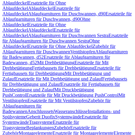
Ablaufdeckel
Ersatzteile für Ohne
Ablaufdeckel
Ablaufdeckel
Ersatzteile für
Ablaufdeckel
Ablaufgarnituren für Duschwannen, d90
Ersatzteile für
Ablaufgarnituren für Duschwannen, d90
Ohne
Ablaufdeckel
Ersatzteile für Ohne
Ablaufdeckel
Ablaufdeckel
Ersatzteile für
Ablaufdeckel
Ablaufgarnituren für Duschwannen Sestra
Ersatzteile
für Ablaufgarnituren für Duschwannen Sestra
Ohne
Ablaufdeckel
Ersatzteile für Ohne Ablaufdeckel
Zubehör für
Ablaufgarnituren für Duschwannen
Ventilstopfen
Ablaufgarnituren
für Badewannen, d52
Ersatzteile für Ablaufgarnituren für
Badewannen, d52
Mit Drehbetätigung
Ersatzteile für Mit
Drehbetätigung
Fertigbausets für Drehbetätigung
Ersatzteile für
Fertigbausets für Drehbetätigung
Mit Drehbetätigung und
Zulauf
Ersatzteile für Mit Drehbetätigung und Zulauf
Fertigbausets
für Drehbetätigung und Zulauf
Ersatzteile für Fertigbausets für
Drehbetätigung und Zulauf
Mit Druckbetätigung
PushControl
Ersatzteile für Mit Druckbetätigung PushControl
Mit
Ventilstopfen
Ersatzteile für Mit Ventilstopfen
Zubehör für
Ablaufgarnituren für
Badewannen
Anschlusssets
Wasseranschlüsse
Installations- und
Spülsysteme
Geberit Duofix
Systemwände
Ersatzteile für
Systemwände
Tragsysteme
Ersatzteile für
Tragsysteme
Beplankungen
Zubehör
Ersatzteile für
Zubehör
Montageelemente
Ersatzteile für Montageelemente
Elemente