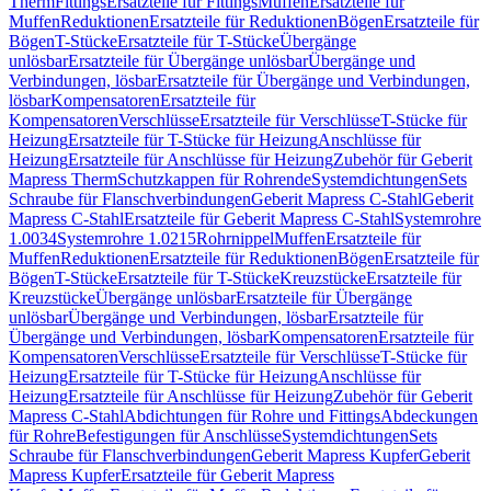
Therm
Fittings
Ersatzteile für Fittings
Muffen
Ersatzteile für
Muffen
Reduktionen
Ersatzteile für Reduktionen
Bögen
Ersatzteile für
Bögen
T-Stücke
Ersatzteile für T-Stücke
Übergänge
unlösbar
Ersatzteile für Übergänge unlösbar
Übergänge und
Verbindungen, lösbar
Ersatzteile für Übergänge und Verbindungen,
lösbar
Kompensatoren
Ersatzteile für
Kompensatoren
Verschlüsse
Ersatzteile für Verschlüsse
T-Stücke für
Heizung
Ersatzteile für T-Stücke für Heizung
Anschlüsse für
Heizung
Ersatzteile für Anschlüsse für Heizung
Zubehör für Geberit
Mapress Therm
Schutzkappen für Rohrende
Systemdichtungen
Sets
Schraube für Flanschverbindungen
Geberit Mapress C-Stahl
Geberit
Mapress C-Stahl
Ersatzteile für Geberit Mapress C-Stahl
Systemrohre
1.0034
Systemrohre 1.0215
Rohrnippel
Muffen
Ersatzteile für
Muffen
Reduktionen
Ersatzteile für Reduktionen
Bögen
Ersatzteile für
Bögen
T-Stücke
Ersatzteile für T-Stücke
Kreuzstücke
Ersatzteile für
Kreuzstücke
Übergänge unlösbar
Ersatzteile für Übergänge
unlösbar
Übergänge und Verbindungen, lösbar
Ersatzteile für
Übergänge und Verbindungen, lösbar
Kompensatoren
Ersatzteile für
Kompensatoren
Verschlüsse
Ersatzteile für Verschlüsse
T-Stücke für
Heizung
Ersatzteile für T-Stücke für Heizung
Anschlüsse für
Heizung
Ersatzteile für Anschlüsse für Heizung
Zubehör für Geberit
Mapress C-Stahl
Abdichtungen für Rohre und Fittings
Abdeckungen
für Rohre
Befestigungen für Anschlüsse
Systemdichtungen
Sets
Schraube für Flanschverbindungen
Geberit Mapress Kupfer
Geberit
Mapress Kupfer
Ersatzteile für Geberit Mapress