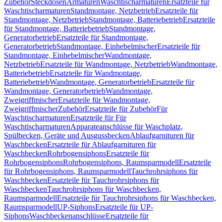
Zubehör
Steckdosen
Armaturen
Waschtischarmaturen
Ersatzteile für
Waschtischarmaturen
Standmontage, Netzbetrieb
Ersatzteile für
Standmontage, Netzbetrieb
Standmontage, Batteriebetrieb
Ersatzteile
für Standmontage, Batteriebetrieb
Standmontage,
Generatorbetrieb
Ersatzteile für Standmontage,
Generatorbetrieb
Standmontage, Einhebelmischer
Ersatzteile für
Standmontage, Einhebelmischer
Wandmontage,
Netzbetrieb
Ersatzteile für Wandmontage, Netzbetrieb
Wandmontage,
Batteriebetrieb
Ersatzteile für Wandmontage,
Batteriebetrieb
Wandmontage, Generatorbetrieb
Ersatzteile für
Wandmontage, Generatorbetrieb
Wandmontage,
Zweigriffmischer
Ersatzteile für Wandmontage,
Zweigriffmischer
Zubehör
Ersatzteile für Zubehör
Für
Waschtischarmaturen
Ersatzteile für Für
Waschtischarmaturen
Apparateanschlüsse für Waschplatz,
Spülbecken, Geräte und Ausgussbecken
Ablaufgarnituren für
Waschbecken
Ersatzteile für Ablaufgarnituren für
Waschbecken
Rohrbogensiphons
Ersatzteile für
Rohrbogensiphons
Rohrbogensiphons, Raumsparmodell
Ersatzteile
für Rohrbogensiphons, Raumsparmodell
Tauchrohrsiphons für
Waschbecken
Ersatzteile für Tauchrohrsiphons für
Waschbecken
Tauchrohrsiphons für Waschbecken,
Raumsparmodell
Ersatzteile für Tauchrohrsiphons für Waschbecken,
Raumsparmodell
UP-Siphons
Ersatzteile für UP-
Siphons
Waschbeckenanschlüsse
Ersatzteile für