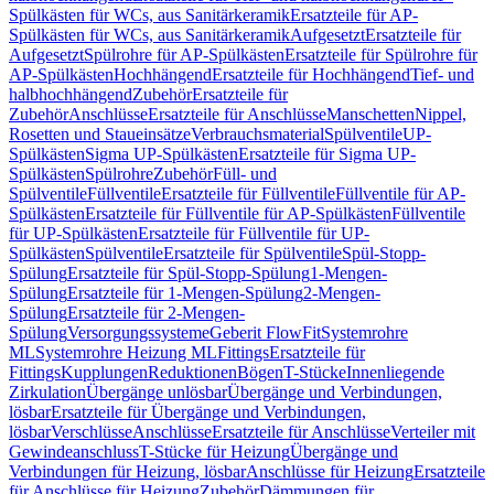
Spülkästen für WCs, aus Sanitärkeramik
Ersatzteile für AP-
Spülkästen für WCs, aus Sanitärkeramik
Aufgesetzt
Ersatzteile für
Aufgesetzt
Spülrohre für AP-Spülkästen
Ersatzteile für Spülrohre für
AP-Spülkästen
Hochhängend
Ersatzteile für Hochhängend
Tief- und
halbhochhängend
Zubehör
Ersatzteile für
Zubehör
Anschlüsse
Ersatzteile für Anschlüsse
Manschetten
Nippel,
Rosetten und Staueinsätze
Verbrauchsmaterial
Spülventile
UP-
Spülkästen
Sigma UP-Spülkästen
Ersatzteile für Sigma UP-
Spülkästen
Spülrohre
Zubehör
Füll- und
Spülventile
Füllventile
Ersatzteile für Füllventile
Füllventile für AP-
Spülkästen
Ersatzteile für Füllventile für AP-Spülkästen
Füllventile
für UP-Spülkästen
Ersatzteile für Füllventile für UP-
Spülkästen
Spülventile
Ersatzteile für Spülventile
Spül-Stopp-
Spülung
Ersatzteile für Spül-Stopp-Spülung
1-Mengen-
Spülung
Ersatzteile für 1-Mengen-Spülung
2-Mengen-
Spülung
Ersatzteile für 2-Mengen-
Spülung
Versorgungssysteme
Geberit FlowFit
Systemrohre
ML
Systemrohre Heizung ML
Fittings
Ersatzteile für
Fittings
Kupplungen
Reduktionen
Bögen
T-Stücke
Innenliegende
Zirkulation
Übergänge unlösbar
Übergänge und Verbindungen,
lösbar
Ersatzteile für Übergänge und Verbindungen,
lösbar
Verschlüsse
Anschlüsse
Ersatzteile für Anschlüsse
Verteiler mit
Gewindeanschluss
T-Stücke für Heizung
Übergänge und
Verbindungen für Heizung, lösbar
Anschlüsse für Heizung
Ersatzteile
für Anschlüsse für Heizung
Zubehör
Dämmungen für