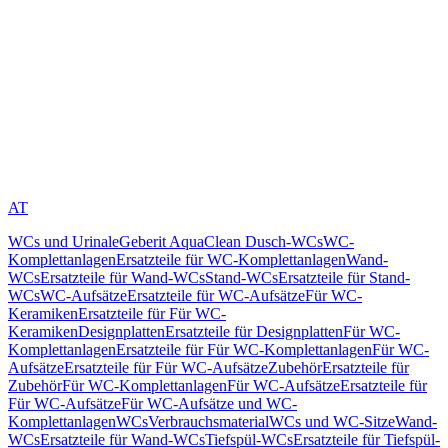
AT
WCs und Urinale
Geberit AquaClean Dusch-WCs
WC-
Komplettanlagen
Ersatzteile für WC-Komplettanlagen
Wand-
WCs
Ersatzteile für Wand-WCs
Stand-WCs
Ersatzteile für Stand-
WCs
WC-Aufsätze
Ersatzteile für WC-Aufsätze
Für WC-
Keramiken
Ersatzteile für Für WC-
Keramiken
Designplatten
Ersatzteile für Designplatten
Für WC-
Komplettanlagen
Ersatzteile für Für WC-Komplettanlagen
Für WC-
Aufsätze
Ersatzteile für Für WC-Aufsätze
Zubehör
Ersatzteile für
Zubehör
Für WC-Komplettanlagen
Für WC-Aufsätze
Ersatzteile für
Für WC-Aufsätze
Für WC-Aufsätze und WC-
Komplettanlagen
WCs
Verbrauchsmaterial
WCs und WC-Sitze
Wand-
WCs
Ersatzteile für Wand-WCs
Tiefspül-WCs
Ersatzteile für Tiefspül-