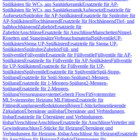
Spülkästen für WCs, aus Sanitärkeramik
Ersatzteile für AP-
Spülkästen für WCs, aus Sanitärkeramik
Aufgesetzt
Ersatzteile für
Aufgesetzt
Spülrohre für AP-Spülkästen
Ersatzteile für Spülrohre für
AP-Spülkästen
Hochhängend
Ersatzteile für Hochhängend
Tief- und
halbhochhängend
Zubehör
Ersatzteile für
Zubehör
Anschlüsse
Ersatzteile für Anschlüsse
Manschetten
Nippel,
Rosetten und Staueinsätze
Verbrauchsmaterial
Spülventile
UP-
Spülkästen
Sigma UP-Spülkästen
Ersatzteile für Sigma UP-
Spülkästen
Spülrohre
Zubehör
Füll- und
Spülventile
Füllventile
Ersatzteile für Füllventile
Füllventile für AP-
Spülkästen
Ersatzteile für Füllventile für AP-Spülkästen
Füllventile
für UP-Spülkästen
Ersatzteile für Füllventile für UP-
Spülkästen
Spülventile
Ersatzteile für Spülventile
Spül-Stopp-
Spülung
Ersatzteile für Spül-Stopp-Spülung
1-Mengen-
Spülung
Ersatzteile für 1-Mengen-Spülung
2-Mengen-
Spülung
Ersatzteile für 2-Mengen-
Spülung
Versorgungssysteme
Geberit FlowFit
Systemrohre
ML
Systemrohre Heizung ML
Fittings
Ersatzteile für
Fittings
Kupplungen
Reduktionen
Bögen
T-Stücke
Innenliegende
Zirkulation
Übergänge unlösbar
Übergänge und Verbindungen,
lösbar
Ersatzteile für Übergänge und Verbindungen,
lösbar
Verschlüsse
Anschlüsse
Ersatzteile für Anschlüsse
Verteiler mit
Gewindeanschluss
T-Stücke für Heizung
Übergänge und
Verbindungen für Heizung, lösbar
Anschlüsse für Heizung
Ersatzteile
für Anschlüsse für Heizung
Zubehör
Dämmungen für