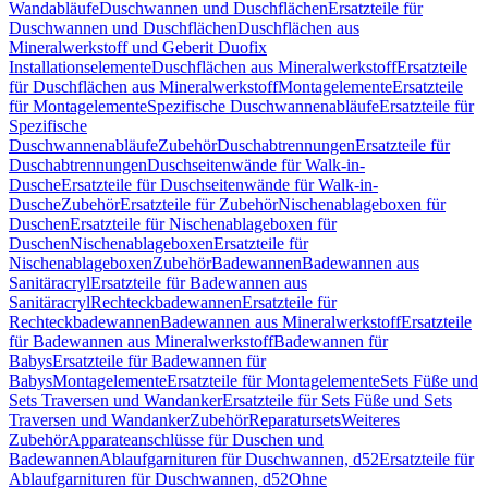
Wandabläufe
Duschwannen und Duschflächen
Ersatzteile für
Duschwannen und Duschflächen
Duschflächen aus
Mineralwerkstoff und Geberit Duofix
Installationselemente
Duschflächen aus Mineralwerkstoff
Ersatzteile
für Duschflächen aus Mineralwerkstoff
Montagelemente
Ersatzteile
für Montagelemente
Spezifische Duschwannenabläufe
Ersatzteile für
Spezifische
Duschwannenabläufe
Zubehör
Duschabtrennungen
Ersatzteile für
Duschabtrennungen
Duschseitenwände für Walk-in-
Dusche
Ersatzteile für Duschseitenwände für Walk-in-
Dusche
Zubehör
Ersatzteile für Zubehör
Nischenablageboxen für
Duschen
Ersatzteile für Nischenablageboxen für
Duschen
Nischenablageboxen
Ersatzteile für
Nischenablageboxen
Zubehör
Badewannen
Badewannen aus
Sanitäracryl
Ersatzteile für Badewannen aus
Sanitäracryl
Rechteckbadewannen
Ersatzteile für
Rechteckbadewannen
Badewannen aus Mineralwerkstoff
Ersatzteile
für Badewannen aus Mineralwerkstoff
Badewannen für
Babys
Ersatzteile für Badewannen für
Babys
Montagelemente
Ersatzteile für Montagelemente
Sets Füße und
Sets Traversen und Wandanker
Ersatzteile für Sets Füße und Sets
Traversen und Wandanker
Zubehör
Reparatursets
Weiteres
Zubehör
Apparateanschlüsse für Duschen und
Badewannen
Ablaufgarnituren für Duschwannen, d52
Ersatzteile für
Ablaufgarnituren für Duschwannen, d52
Ohne