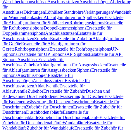
Waschbeckenanschlüsse
Anschlussstutzen
Anschlussbögen
Abdeckung
für
Anschlüsse
Dichtungen
Löthülsen
Standrohre
Verlängerungen
Wandeinb
für Wandeinbaukästen
Ablaufgarnituren für Spülbecken
Ersatzteile
für Ablaufgarnituren für Spülbecken
Rohrbogensiphons
Ersatzteile
für Rohrbogensiphons
Doppelkammersiphons
Ersatzteile für
Doppelkammersiphons
Anschlussstutzen
Ersatzteile für
Anschlussstutzen
Zubehör
Ersatzteile für Zubehör
Ablaufgarnituren
für Geräte
Ersatzteile für Ablaufgarnituren für
Geräte
Rohrbogensiphons
Ersatzteile für Rohrbogensiphons
UP-
Siphons
Ersatzteile für UP-Siphons
AP-Siphons
Ersatzteile für AP-
Siphons
Anschlüsse
Ersatzteile für
Anschlüsse
Zubehör
Ablaufgarnituren für Ausgussbecken
Ersatzteile
für Ablaufgarnituren für Ausgussbecken
Siphons
Ersatzteile für
Siphons
Anschlussbögen
Ersatzteile für
Anschlussbögen
Anschlussstutzen
Ersatzteile für
Anschlussstutzen
Ablaufventile
Ersatzteile für
Ablaufventile
Zubehör
Ersatzteile für Zubehör
Duschen und
Badewannen
Duschen
Bodenentwässerung für Duschen
Ersatzteile
für Bodenentwässerung für Duschen
Duschrinnen
Ersatzteile für
Duschrinnen
Zubehör für Duschrinnen
Ersatzteile für Zubehör für
Duschrinnen
Duschbodenabläufe
Ersatzteile für
Duschbodenabläufe
Zubehör für Duschbodenabläufe
Ersatzteile für
Zubehör für Duschbodenabläufe
Wandabläufe
Ersatzteile für
Wandabläufe
Zubehör für Wandabläufe
Ersatzteile für Zubehör für