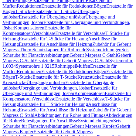
Therm
Fittings
Ersatzteile für Fittings
Muffen
Ersatzteile für
Muffen
Reduktionen
Ersatzteile für Reduktionen
Bögen
Ersatzteile für
Bögen
T-Stücke
Ersatzteile für T-Stücke
Übergänge
unlösbar
Ersatzteile für Übergänge unlösbar
Übergänge und
Verbindungen, lösbar
Ersatzteile für Übergänge und Verbindungen,
lösbar
Kompensatoren
Ersatzteile für
Kompensatoren
Verschlüsse
Ersatzteile für Verschlüsse
T-Stücke für
Heizung
Ersatzteile für T-Stücke für Heizung
Anschlüsse für
Heizung
Ersatzteile für Anschlüsse für Heizung
Zubehör für Geberit
Mapress Therm
Schutzkappen für Rohrende
Systemdichtungen
Sets
Schraube für Flanschverbindungen
Geberit Mapress C-Stahl
Geberit
Mapress C-Stahl
Ersatzteile für Geberit Mapress C-Stahl
Systemrohre
1.0034
Systemrohre 1.0215
Rohrnippel
Muffen
Ersatzteile für
Muffen
Reduktionen
Ersatzteile für Reduktionen
Bögen
Ersatzteile für
Bögen
T-Stücke
Ersatzteile für T-Stücke
Kreuzstücke
Ersatzteile für
Kreuzstücke
Übergänge unlösbar
Ersatzteile für Übergänge
unlösbar
Übergänge und Verbindungen, lösbar
Ersatzteile für
Übergänge und Verbindungen, lösbar
Kompensatoren
Ersatzteile für
Kompensatoren
Verschlüsse
Ersatzteile für Verschlüsse
T-Stücke für
Heizung
Ersatzteile für T-Stücke für Heizung
Anschlüsse für
Heizung
Ersatzteile für Anschlüsse für Heizung
Zubehör für Geberit
Mapress C-Stahl
Abdichtungen für Rohre und Fittings
Abdeckungen
für Rohre
Befestigungen für Anschlüsse
Systemdichtungen
Sets
Schraube für Flanschverbindungen
Geberit Mapress Kupfer
Geberit
Mapress Kupfer
Ersatzteile für Geberit Mapress