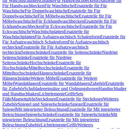
für Waschtischunterschränke
Für Handwaschbecken
Ersatzteile für
Für Handwaschbecken
Für Waschtische
Ersatzteile für Für
Waschtische
Für Doppelwaschtische
Ersatzteile für Für
Doppelwaschtische
Für Möbelwaschtische
Ersatzteile für Für
Möbelwaschtische
Für Eckhandwaschbecken
Ersatzteile für Für
Eckhandwaschbecken
Für Eckwaschtische
Ersatzteile für Für
Eckwaschtische
Waschtischplatten
Ersatzteile für
Waschtischplatten
Für Aufsatzwaschtisch Schalenform
Ersatzteile für
Für Aufsatzwaschtisch Schalenform
Für Aufsatzwaschtisch
rechteckig
Ersatzteile für Für Aufsatzwaschtisch
rechteckig
Seitenschränke
Ersatzteile für Seitenschränke
Niedrige
Seitenschränke
Ersatzteile für Niedrige
Seitenschränke
Hochschränke
Ersatzteile für
Hochschränke
Mittelhochschränke
Ersatzteile für
Mittelhochschränke
Hängeschränke
Ersatzteile für
Hängeschränke
Weitere Möbel
Ersatzteile für Weitere
Möbel
Wandablagen
Ersatzteile für Wandablagen
Zubehör
Ersatzteile
für Zubehör
Schubladeneinsätze und Ordnungsboxen
Handtuchhalter
und Handtuchhaken
Lichtelemente
Griffe
Sets
Füße
Magnettafeln
Steckdosen
Ersatzteile für Steckdosen
Weiteres
Zubehör
Spiegel und Spiegelschränke
Spiegel
Ersatzteile für
Spiegel
Mit integrierter Beleuchtung
Ersatzteile für Mit integrierter
Beleuchtung
Spiegelschränke
Ersatzteile für Spiegelschränke
Mit
integrierter Beleuchtung
Ersatzteile für Mit integrierter
Beleuchtung
Zubehör
Lichtelemente
Griffe
Weiteres