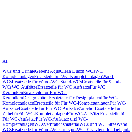
AT
WCs und Urinale
Geberit AquaClean Dusch-WCs
WC-
Komplettanlagen
Ersatzteile für WC-Komplettanlagen
Wand-
WCs
Ersatzteile für Wand-WCs
Stand-WCs
Ersatzteile für Stand-
WCs
WC-Aufsätze
Ersatzteile für WC-Aufsätze
Für WC-
Keramiken
Ersatzteile für Für WC-
Keramiken
Designplatten
Ersatzteile für Designplatten
Für WC-
Komplettanlagen
Ersatzteile für Für WC-Komplettanlagen
Für WC-
Aufsätze
Ersatzteile für Für WC-Aufsätze
Zubehör
Ersatzteile für
Zubehör
Für WC-Komplettanlagen
Für WC-Aufsätze
Ersatzteile für
Für WC-Aufsätze
Für WC-Aufsätze und WC-
Komplettanlagen
WCs
Verbrauchsmaterial
WCs und WC-Sitze
Wand-
WCs
Ersatzteile für Wand-WCs
Tiefspül-WCs
Ersatzteile für Tiefspül-