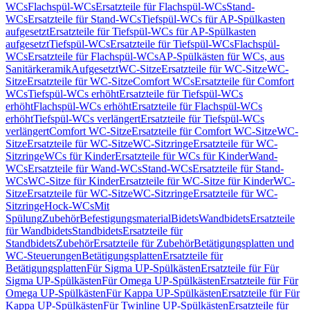
WCs
Flachspül-WCs
Ersatzteile für Flachspül-WCs
Stand-
WCs
Ersatzteile für Stand-WCs
Tiefspül-WCs für AP-Spülkasten
aufgesetzt
Ersatzteile für Tiefspül-WCs für AP-Spülkasten
aufgesetzt
Tiefspül-WCs
Ersatzteile für Tiefspül-WCs
Flachspül-
WCs
Ersatzteile für Flachspül-WCs
AP-Spülkästen für WCs, aus
Sanitärkeramik
Aufgesetzt
WC-Sitze
Ersatzteile für WC-Sitze
WC-
Sitze
Ersatzteile für WC-Sitze
Comfort WCs
Ersatzteile für Comfort
WCs
Tiefspül-WCs erhöht
Ersatzteile für Tiefspül-WCs
erhöht
Flachspül-WCs erhöht
Ersatzteile für Flachspül-WCs
erhöht
Tiefspül-WCs verlängert
Ersatzteile für Tiefspül-WCs
verlängert
Comfort WC-Sitze
Ersatzteile für Comfort WC-Sitze
WC-
Sitze
Ersatzteile für WC-Sitze
WC-Sitzringe
Ersatzteile für WC-
Sitzringe
WCs für Kinder
Ersatzteile für WCs für Kinder
Wand-
WCs
Ersatzteile für Wand-WCs
Stand-WCs
Ersatzteile für Stand-
WCs
WC-Sitze für Kinder
Ersatzteile für WC-Sitze für Kinder
WC-
Sitze
Ersatzteile für WC-Sitze
WC-Sitzringe
Ersatzteile für WC-
Sitzringe
Hock-WCs
Mit
Spülung
Zubehör
Befestigungsmaterial
Bidets
Wandbidets
Ersatzteile
für Wandbidets
Standbidets
Ersatzteile für
Standbidets
Zubehör
Ersatzteile für Zubehör
Betätigungsplatten und
WC-Steuerungen
Betätigungsplatten
Ersatzteile für
Betätigungsplatten
Für Sigma UP-Spülkästen
Ersatzteile für Für
Sigma UP-Spülkästen
Für Omega UP-Spülkästen
Ersatzteile für Für
Omega UP-Spülkästen
Für Kappa UP-Spülkästen
Ersatzteile für Für
Kappa UP-Spülkästen
Für Twinline UP-Spülkästen
Ersatzteile für