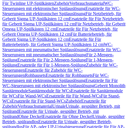
Für Twinline UP-Spülkästen
Zubehör
Verbrauchsmaterial
WC-
Steuerungen mit elektronischer Spülauslösung
Ersatzteile für WC-
Steuerungen mit elektronischer Spülauslösung
Für Netzbetrieb, für
Geberit Sigma UP-Spülkästen 12 cm
Ersatzteile für Für Netzbetrieb,
für Geberit Sigma UP-Spülkästen 12 cm
Für Netzbetrieb, für Geberit
Omega UP-Spülkästen 12 cm
Ersatzteile für Für Netzbetrieb, für
Geberit Omega UP-Spülkästen 12 cm
Für Batteriebetrieb, für
Geberit Sigma UP-Spülkästen 12 cm
Ersatzteile für Für
Batteriebetrieb, für Geberit Sigma UP-Spülkästen 12 cm
WC-
Steuerungen mit pneumatischer Spülauslösung
Ersatzteile für WC-
Steuerungen mit pneumatischer Spülauslösung
Für 2-Mengen-
Spülung
Ersatzteile für Für 2-Mengen-Spülung
Für 1-Mengen-
Spülung
Ersatzteile für Für 1-Mengen-Spülung
Zubehör für WC-
Steuerungen
Ersatzteile für Zubehör für WC-
Steuerungen
Rohbausets
Ersatzteile für Rohbausets
Für WC-
Steuerungen mit elektronischer Spülauslösung
Ersatzteile für Für
WC-Steuerungen mit elektronischer Spülauslösung
Geberit Monolith
Sanitärmodule
Sanitärmodule für WCs
Ersatzteile für Sanitärmodule
für WCs
Für Wand-WCs
Ersatzteile für Für Wand-WCs
Für Stand-
WCs
Ersatzteile für Für Stand-WCs
Zubehör
Ersatzteile für
Zubehör
Verbrauchsmaterial
Urinale
Urinale, gespülter Betrieb, mit
Spülrand
Ersatzteile für Urinale, gespülter Betrieb, mit
Spülrand
Ohne Deckel
Ersatzteile für Ohne Deckel
Urinale, gespülter
Betrieb, spülrandlos
Ersatzteile für Urinale, gespülter Betrieb,
spülrandlos
Für AP- oder UP-Urinalsteuerung
Ersatzteile für Für AP-