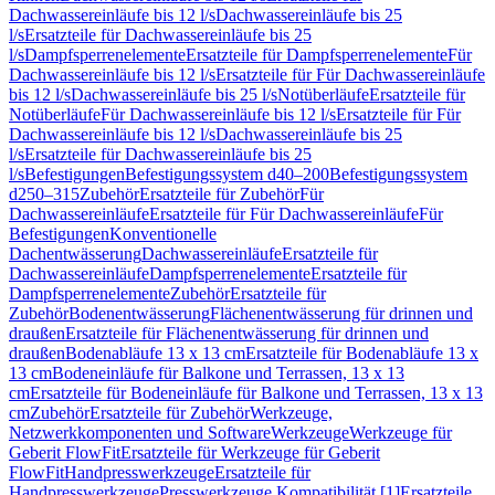
Dachwassereinläufe bis 12 l/s
Dachwassereinläufe bis 25
l/s
Ersatzteile für Dachwassereinläufe bis 25
l/s
Dampfsperrenelemente
Ersatzteile für Dampfsperrenelemente
Für
Dachwassereinläufe bis 12 l/s
Ersatzteile für Für Dachwassereinläufe
bis 12 l/s
Dachwassereinläufe bis 25 l/s
Notüberläufe
Ersatzteile für
Notüberläufe
Für Dachwassereinläufe bis 12 l/s
Ersatzteile für Für
Dachwassereinläufe bis 12 l/s
Dachwassereinläufe bis 25
l/s
Ersatzteile für Dachwassereinläufe bis 25
l/s
Befestigungen
Befestigungssystem d40–200
Befestigungssystem
d250–315
Zubehör
Ersatzteile für Zubehör
Für
Dachwassereinläufe
Ersatzteile für Für Dachwassereinläufe
Für
Befestigungen
Konventionelle
Dachentwässerung
Dachwassereinläufe
Ersatzteile für
Dachwassereinläufe
Dampfsperrenelemente
Ersatzteile für
Dampfsperrenelemente
Zubehör
Ersatzteile für
Zubehör
Bodenentwässerung
Flächenentwässerung für drinnen und
draußen
Ersatzteile für Flächenentwässerung für drinnen und
draußen
Bodenabläufe 13 x 13 cm
Ersatzteile für Bodenabläufe 13 x
13 cm
Bodeneinläufe für Balkone und Terrassen, 13 x 13
cm
Ersatzteile für Bodeneinläufe für Balkone und Terrassen, 13 x 13
cm
Zubehör
Ersatzteile für Zubehör
Werkzeuge,
Netzwerkkomponenten und Software
Werkzeuge
Werkzeuge für
Geberit FlowFit
Ersatzteile für Werkzeuge für Geberit
FlowFit
Handpresswerkzeuge
Ersatzteile für
Handpresswerkzeuge
Presswerkzeuge Kompatibilität [1]
Ersatzteile