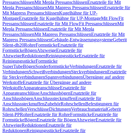
Pressanschlüssen
Mit Mepla Pressanschlüssen
Ersatzteile für Mit
Mepla Pressanschlüssen
Mit Mapress Pressanschlüssen
Ersatzteile für
Mit Mapress Pressanschlüssen
Kugelhähne für UP-
Montage
Ersatzteile für Kugelhähne für UP-Montage
Mit FlowFit
Pressanschlüssen
Ersatzteile für Mit FlowFit Pressanschlüssen
Mit
Mepla Pressanschlüssen
Ersatzteile für Mit Mepla
Pressanschlüssen
Mit Mapress Pressanschlüssen
Ersatzteile für Mit
Mapress Pressanschlüssen
Gebäude-Entwässerungssysteme
Geberit
Silent-db20
Rohre
Formstücke
Ersatzteile für
Formstücke
Bögen
Abzweige
Ersatzteile für
Abzweige
Reduktionen
Reinigungsstücke
Ersatzteile für
Reinigungsstücke
Formstücke
SuperTube
Bögen
Sonderformstücke
Verbindungen
Ersatzteile für
Verbindungen
Schweißverbindungen
Steckverbindungen
Ersatzteile
für Steckverbindungen
Spannverbindungen
Übergänge auf andere
Werkstoffe
Ersatzteile für Übergänge auf andere
Werkstoffe
Apparateanschlüsse
Ersatzteile für
Apparateanschlüsse
Anschlussbögen
Ersatzteile für
Anschlussbögen
Anschlusssteckmuffen
Ersatzteile für
Anschlusssteckmuffen
Zubehör
Rohrschellen
Befestigungen für
Rohrschellen
Verschlüsse
Dichtungen
Verbrauchsmaterial
Geberit
Silent-PP
Rohre
Ersatzteile für Rohre
Formstücke
Ersatzteile für
Formstücke
Bögen
Ersatzteile für Bögen
Abzweige
Ersatzteile für
Abzweige
Reduktionen
Ersatzteile für
Reduktionen
Reinigungsstücke
Ersatzteile für