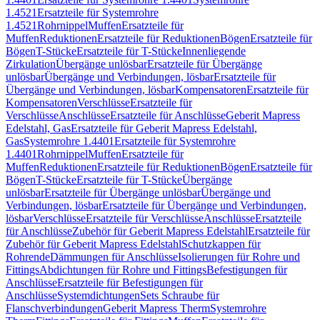
1.4521
Ersatzteile für Systemrohre
1.4521
Rohrnippel
Muffen
Ersatzteile für
Muffen
Reduktionen
Ersatzteile für Reduktionen
Bögen
Ersatzteile für
Bögen
T-Stücke
Ersatzteile für T-Stücke
Innenliegende
Zirkulation
Übergänge unlösbar
Ersatzteile für Übergänge
unlösbar
Übergänge und Verbindungen, lösbar
Ersatzteile für
Übergänge und Verbindungen, lösbar
Kompensatoren
Ersatzteile für
Kompensatoren
Verschlüsse
Ersatzteile für
Verschlüsse
Anschlüsse
Ersatzteile für Anschlüsse
Geberit Mapress
Edelstahl, Gas
Ersatzteile für Geberit Mapress Edelstahl,
Gas
Systemrohre 1.4401
Ersatzteile für Systemrohre
1.4401
Rohrnippel
Muffen
Ersatzteile für
Muffen
Reduktionen
Ersatzteile für Reduktionen
Bögen
Ersatzteile für
Bögen
T-Stücke
Ersatzteile für T-Stücke
Übergänge
unlösbar
Ersatzteile für Übergänge unlösbar
Übergänge und
Verbindungen, lösbar
Ersatzteile für Übergänge und Verbindungen,
lösbar
Verschlüsse
Ersatzteile für Verschlüsse
Anschlüsse
Ersatzteile
für Anschlüsse
Zubehör für Geberit Mapress Edelstahl
Ersatzteile für
Zubehör für Geberit Mapress Edelstahl
Schutzkappen für
Rohrende
Dämmungen für Anschlüsse
Isolierungen für Rohre und
Fittings
Abdichtungen für Rohre und Fittings
Befestigungen für
Anschlüsse
Ersatzteile für Befestigungen für
Anschlüsse
Systemdichtungen
Sets Schraube für
Flanschverbindungen
Geberit Mapress Therm
Systemrohre