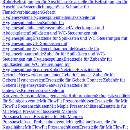
Rohre
Befestigungen für Anschlüsse
Ersatzteile für Befestigungen für
Anschlüsse
Systemdichtungen
Sets Schraube für
Flanschverbindungen
Geberit
Hygienesystem
Hygienespüleinheiten
Ersatzteile für
Hygienespüleinheiten
Zubehör für
Hygienespüleinheiten
Sensoren
Kabel
Abdeckungen und
Abdeckplatten
Spülkästen und WC-Steuerungen mit
Hygienespülung
Ersatzteile für Spülkästen und WC-Steuerungen mit
Hygienespülung
UP-Spülkästen mit
Hygienespülung
Hygieneeinbaumodule
Ersatzteile für
Hygieneeinbaumodule
Zubehör für Spülkästen und WC-
Steuerungen mit Hygienespülung
Ersatzteile für Zubehör für
Spülkästen und WC-Steuerungen mit
Hygienespülung
Sensoren
Kabel
Netzteile
Ersatzteile für
Netzteile
Netzwerkkomponenten
Geberit Connect Zubehör für
Geberit Hygienesystem
Ersatzteile für Geberit Connect Zubehör für
Geberit Hygienesystem
Gateways
Ersatzteile für
Gateways
Konverter
Ersatzteile für
Konverter
Sensoren
Montagematerial
Rohrarmaturen
Schrägsitzventile
E
für Schrägsitzventile
Mit FlowFit Pressanschlüssen
Ersatzteile für Mit
FlowFit Pressanschlüssen
Mit Mepla Pressanschlüssen
Ersatzteile für
Mit Mepla Pressanschlüssen
Mit Mapress
Pressanschlüssen
Ersatzteile für Mit Mapress
Pressanschlüssen
Probenahmeventile
Kugelhähne
Ersatzteile für
Kugelhähne
Mit FlowFit Pressanschlüssen
Ersatzteile für Mit FlowFit