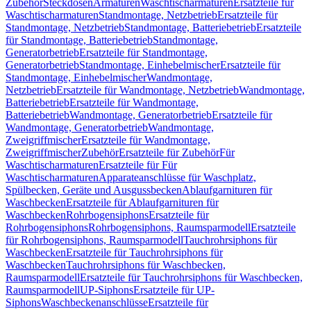
Zubehör
Steckdosen
Armaturen
Waschtischarmaturen
Ersatzteile für
Waschtischarmaturen
Standmontage, Netzbetrieb
Ersatzteile für
Standmontage, Netzbetrieb
Standmontage, Batteriebetrieb
Ersatzteile
für Standmontage, Batteriebetrieb
Standmontage,
Generatorbetrieb
Ersatzteile für Standmontage,
Generatorbetrieb
Standmontage, Einhebelmischer
Ersatzteile für
Standmontage, Einhebelmischer
Wandmontage,
Netzbetrieb
Ersatzteile für Wandmontage, Netzbetrieb
Wandmontage,
Batteriebetrieb
Ersatzteile für Wandmontage,
Batteriebetrieb
Wandmontage, Generatorbetrieb
Ersatzteile für
Wandmontage, Generatorbetrieb
Wandmontage,
Zweigriffmischer
Ersatzteile für Wandmontage,
Zweigriffmischer
Zubehör
Ersatzteile für Zubehör
Für
Waschtischarmaturen
Ersatzteile für Für
Waschtischarmaturen
Apparateanschlüsse für Waschplatz,
Spülbecken, Geräte und Ausgussbecken
Ablaufgarnituren für
Waschbecken
Ersatzteile für Ablaufgarnituren für
Waschbecken
Rohrbogensiphons
Ersatzteile für
Rohrbogensiphons
Rohrbogensiphons, Raumsparmodell
Ersatzteile
für Rohrbogensiphons, Raumsparmodell
Tauchrohrsiphons für
Waschbecken
Ersatzteile für Tauchrohrsiphons für
Waschbecken
Tauchrohrsiphons für Waschbecken,
Raumsparmodell
Ersatzteile für Tauchrohrsiphons für Waschbecken,
Raumsparmodell
UP-Siphons
Ersatzteile für UP-
Siphons
Waschbeckenanschlüsse
Ersatzteile für