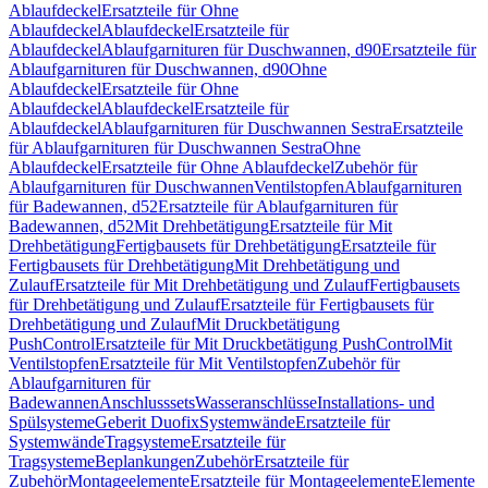
Ablaufdeckel
Ersatzteile für Ohne
Ablaufdeckel
Ablaufdeckel
Ersatzteile für
Ablaufdeckel
Ablaufgarnituren für Duschwannen, d90
Ersatzteile für
Ablaufgarnituren für Duschwannen, d90
Ohne
Ablaufdeckel
Ersatzteile für Ohne
Ablaufdeckel
Ablaufdeckel
Ersatzteile für
Ablaufdeckel
Ablaufgarnituren für Duschwannen Sestra
Ersatzteile
für Ablaufgarnituren für Duschwannen Sestra
Ohne
Ablaufdeckel
Ersatzteile für Ohne Ablaufdeckel
Zubehör für
Ablaufgarnituren für Duschwannen
Ventilstopfen
Ablaufgarnituren
für Badewannen, d52
Ersatzteile für Ablaufgarnituren für
Badewannen, d52
Mit Drehbetätigung
Ersatzteile für Mit
Drehbetätigung
Fertigbausets für Drehbetätigung
Ersatzteile für
Fertigbausets für Drehbetätigung
Mit Drehbetätigung und
Zulauf
Ersatzteile für Mit Drehbetätigung und Zulauf
Fertigbausets
für Drehbetätigung und Zulauf
Ersatzteile für Fertigbausets für
Drehbetätigung und Zulauf
Mit Druckbetätigung
PushControl
Ersatzteile für Mit Druckbetätigung PushControl
Mit
Ventilstopfen
Ersatzteile für Mit Ventilstopfen
Zubehör für
Ablaufgarnituren für
Badewannen
Anschlusssets
Wasseranschlüsse
Installations- und
Spülsysteme
Geberit Duofix
Systemwände
Ersatzteile für
Systemwände
Tragsysteme
Ersatzteile für
Tragsysteme
Beplankungen
Zubehör
Ersatzteile für
Zubehör
Montageelemente
Ersatzteile für Montageelemente
Elemente