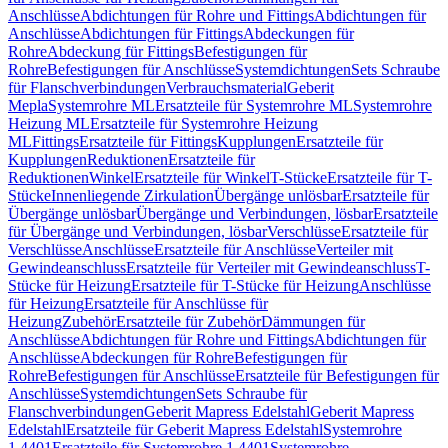
Anschlüsse
Abdichtungen für Rohre und Fittings
Abdichtungen für
Anschlüsse
Abdichtungen für Fittings
Abdeckungen für
Rohre
Abdeckung für Fittings
Befestigungen für
Rohre
Befestigungen für Anschlüsse
Systemdichtungen
Sets Schraube
für Flanschverbindungen
Verbrauchsmaterial
Geberit
Mepla
Systemrohre ML
Ersatzteile für Systemrohre ML
Systemrohre
Heizung ML
Ersatzteile für Systemrohre Heizung
ML
Fittings
Ersatzteile für Fittings
Kupplungen
Ersatzteile für
Kupplungen
Reduktionen
Ersatzteile für
Reduktionen
Winkel
Ersatzteile für Winkel
T-Stücke
Ersatzteile für T-
Stücke
Innenliegende Zirkulation
Übergänge unlösbar
Ersatzteile für
Übergänge unlösbar
Übergänge und Verbindungen, lösbar
Ersatzteile
für Übergänge und Verbindungen, lösbar
Verschlüsse
Ersatzteile für
Verschlüsse
Anschlüsse
Ersatzteile für Anschlüsse
Verteiler mit
Gewindeanschluss
Ersatzteile für Verteiler mit Gewindeanschluss
T-
Stücke für Heizung
Ersatzteile für T-Stücke für Heizung
Anschlüsse
für Heizung
Ersatzteile für Anschlüsse für
Heizung
Zubehör
Ersatzteile für Zubehör
Dämmungen für
Anschlüsse
Abdichtungen für Rohre und Fittings
Abdichtungen für
Anschlüsse
Abdeckungen für Rohre
Befestigungen für
Rohre
Befestigungen für Anschlüsse
Ersatzteile für Befestigungen für
Anschlüsse
Systemdichtungen
Sets Schraube für
Flanschverbindungen
Geberit Mapress Edelstahl
Geberit Mapress
Edelstahl
Ersatzteile für Geberit Mapress Edelstahl
Systemrohre
1.4401
Ersatzteile für Systemrohre 1.4401
Systemrohre