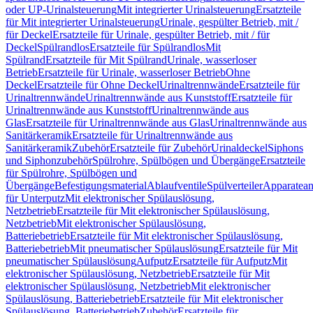
oder UP-Urinalsteuerung
Mit integrierter Urinalsteuerung
Ersatzteile
für Mit integrierter Urinalsteuerung
Urinale, gespülter Betrieb, mit /
für Deckel
Ersatzteile für Urinale, gespülter Betrieb, mit / für
Deckel
Spülrandlos
Ersatzteile für Spülrandlos
Mit
Spülrand
Ersatzteile für Mit Spülrand
Urinale, wasserloser
Betrieb
Ersatzteile für Urinale, wasserloser Betrieb
Ohne
Deckel
Ersatzteile für Ohne Deckel
Urinaltrennwände
Ersatzteile für
Urinaltrennwände
Urinaltrennwände aus Kunststoff
Ersatzteile für
Urinaltrennwände aus Kunststoff
Urinaltrennwände aus
Glas
Ersatzteile für Urinaltrennwände aus Glas
Urinaltrennwände aus
Sanitärkeramik
Ersatzteile für Urinaltrennwände aus
Sanitärkeramik
Zubehör
Ersatzteile für Zubehör
Urinaldeckel
Siphons
und Siphonzubehör
Spülrohre, Spülbögen und Übergänge
Ersatzteile
für Spülrohre, Spülbögen und
Übergänge
Befestigungsmaterial
Ablaufventile
Spülverteiler
Apparatean
für Unterputz
Mit elektronischer Spülauslösung,
Netzbetrieb
Ersatzteile für Mit elektronischer Spülauslösung,
Netzbetrieb
Mit elektronischer Spülauslösung,
Batteriebetrieb
Ersatzteile für Mit elektronischer Spülauslösung,
Batteriebetrieb
Mit pneumatischer Spülauslösung
Ersatzteile für Mit
pneumatischer Spülauslösung
Aufputz
Ersatzteile für Aufputz
Mit
elektronischer Spülauslösung, Netzbetrieb
Ersatzteile für Mit
elektronischer Spülauslösung, Netzbetrieb
Mit elektronischer
Spülauslösung, Batteriebetrieb
Ersatzteile für Mit elektronischer
Spülauslösung, Batteriebetrieb
Zubehör
Ersatzteile für