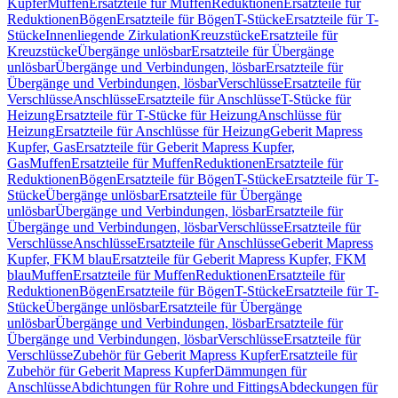
Kupfer
Muffen
Ersatzteile für Muffen
Reduktionen
Ersatzteile für
Reduktionen
Bögen
Ersatzteile für Bögen
T-Stücke
Ersatzteile für T-
Stücke
Innenliegende Zirkulation
Kreuzstücke
Ersatzteile für
Kreuzstücke
Übergänge unlösbar
Ersatzteile für Übergänge
unlösbar
Übergänge und Verbindungen, lösbar
Ersatzteile für
Übergänge und Verbindungen, lösbar
Verschlüsse
Ersatzteile für
Verschlüsse
Anschlüsse
Ersatzteile für Anschlüsse
T-Stücke für
Heizung
Ersatzteile für T-Stücke für Heizung
Anschlüsse für
Heizung
Ersatzteile für Anschlüsse für Heizung
Geberit Mapress
Kupfer, Gas
Ersatzteile für Geberit Mapress Kupfer,
Gas
Muffen
Ersatzteile für Muffen
Reduktionen
Ersatzteile für
Reduktionen
Bögen
Ersatzteile für Bögen
T-Stücke
Ersatzteile für T-
Stücke
Übergänge unlösbar
Ersatzteile für Übergänge
unlösbar
Übergänge und Verbindungen, lösbar
Ersatzteile für
Übergänge und Verbindungen, lösbar
Verschlüsse
Ersatzteile für
Verschlüsse
Anschlüsse
Ersatzteile für Anschlüsse
Geberit Mapress
Kupfer, FKM blau
Ersatzteile für Geberit Mapress Kupfer, FKM
blau
Muffen
Ersatzteile für Muffen
Reduktionen
Ersatzteile für
Reduktionen
Bögen
Ersatzteile für Bögen
T-Stücke
Ersatzteile für T-
Stücke
Übergänge unlösbar
Ersatzteile für Übergänge
unlösbar
Übergänge und Verbindungen, lösbar
Ersatzteile für
Übergänge und Verbindungen, lösbar
Verschlüsse
Ersatzteile für
Verschlüsse
Zubehör für Geberit Mapress Kupfer
Ersatzteile für
Zubehör für Geberit Mapress Kupfer
Dämmungen für
Anschlüsse
Abdichtungen für Rohre und Fittings
Abdeckungen für