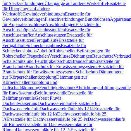
für Steckverbindungen
Übergänge auf andere Werkstoffe
Ersatzteile
für Übergänge auf andere
Werkstoffe
Gewindeverbindungen
Ersatzteile für
Gewindeverbindungen
Flanschverbindungen
Bundbüchsen
Apparatean
für Apparateanschlüsse
Anschlussbögen
Ersatzteile für
Anschlussbögen
Anschlussmuffen
Ersatzteile für
Anschlussmuffen
Anschlussstutzen
Ersatzteile für
Anschlussstutzen
Fertigabläufe
Ersatzteile für
Fertigabläufe
Schneckensiphons
Ersatzteile für
Schneckensiphons
Zubehör
Rohrschellen
Befestigungen für
Rohrschellen
Tragschalen
Verschlüsse
Dichtungen
Bauschutze
Verbrauc
Schallschutz und Feuchtigkeitsschutz
Brandschutz
Ersatzteile für
Brandschutz
Brandschutz für Entwässerungssysteme
Ersatzteile für
Brandschutz für Entwässerungssysteme
Schallschutz
Dämmungen
zur Körperschallentkopplung
Dämmungen zur
Körperschallentkopplung und
Luftschalldämmung
Feuchtigkeitsschutz
Abdichtungen
Lüftungsventile
für Entwässerung
Belüftungsventile
Ersatzteile für
Belüftungsventile
Geberit Pluvia
Dachentwässerung
Dachwassereinläufe
Ersatzteile für
Dachwassereinläufe
Dachwassereinläufe bis 12 l/s
Ersatzteile für
Dachwassereinläufe bis 12 l/s
Dachwassereinläufe bis 25
l/s
Ersatzteile für Dachwassereinläufe bis 25 l/s
Dachwassereinläufe
für Rinnen
Ersatzteile für Dachwassereinläufe für
Rinnen
Dachwassereinläufe bis 12 l/s
Ersatzteile für