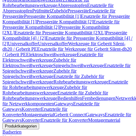
Rohrbearbeitungswerkzeuge
Abpressstopfen
Ersatzteile für
Abpressstopfen
Prüfmittel
Zubehör
Pressgeräte
Ersatzteile für
Pressgeräte
Pressgeräte Kompatibilität [1]
Ersatzteile für Pressgeräte
Kompatibilität [1]
Pressgeräte Kompatibilität [2]
Ersatzteile für
Pressgeräte Kompatibilität [2]
Pressgeräte Kompatibilität
[2XL]
Ersatzteile für Pressgeräte Kompatibilität [2XL]
Pressgeräte
Kompatibilität [4] / [2]
Ersatzteile für Pressgeräte Kompatibilität [4] /
[2]
Universalkoffer
Universalkoffer
Werkzeuge für Geberit Silent-
db20 / Geberit PE
Ersatzteile für Werkzeuge für Geberit Silent-db20
/ Geberit PE
Elektroschweißwerkzeuge
Ersatzteile für
Elektroschweißwerkzeuge
Zubehör für
Elektroschweißwerkzeuge
Spiegelschweißwerkzeuge
Ersatzteile für
Spiegelschweißwerkzeuge
Zubehör für
Spiegelschweißwerkzeuge
Ersatzteile für Zubehör für
Spiegelschweißwerkzeuge
Rohrbearbeitungswerkzeuge
Ersatzteile
für Rohrbearbeitungswerkzeuge
Zubehör für
Rohrbearbeitungswerkzeuge
Ersatzteile für Zubehör für
Rohrbearbeitungswerkzeuge
Bedienhilfen
Fernbedienungen
Netzwerk
für Netzwerkkomponenten
Gateways
Ersatzteile für
Gateways
Konverter
Ersatzteile für
Konverter
Montagematerial
Geberit Connect
Gateways
Ersatzteile für
Gateways
Konverter
Ersatzteile für Konverter
Montagematerial
Produktkategorien
Badserien