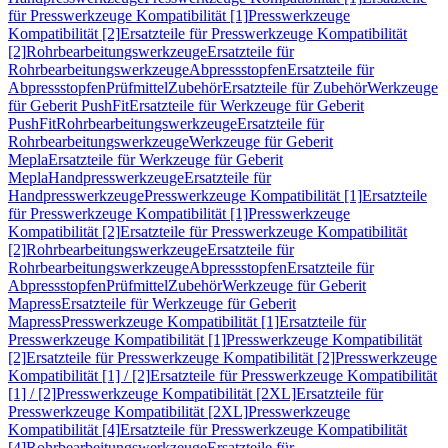
für Presswerkzeuge Kompatibilität [1]
Presswerkzeuge
Kompatibilität [2]
Ersatzteile für Presswerkzeuge Kompatibilität
[2]
Rohrbearbeitungswerkzeuge
Ersatzteile für
Rohrbearbeitungswerkzeuge
Abpressstopfen
Ersatzteile für
Abpressstopfen
Prüfmittel
Zubehör
Ersatzteile für Zubehör
Werkzeuge
für Geberit PushFit
Ersatzteile für Werkzeuge für Geberit
PushFit
Rohrbearbeitungswerkzeuge
Ersatzteile für
Rohrbearbeitungswerkzeuge
Werkzeuge für Geberit
Mepla
Ersatzteile für Werkzeuge für Geberit
Mepla
Handpresswerkzeuge
Ersatzteile für
Handpresswerkzeuge
Presswerkzeuge Kompatibilität [1]
Ersatzteile
für Presswerkzeuge Kompatibilität [1]
Presswerkzeuge
Kompatibilität [2]
Ersatzteile für Presswerkzeuge Kompatibilität
[2]
Rohrbearbeitungswerkzeuge
Ersatzteile für
Rohrbearbeitungswerkzeuge
Abpressstopfen
Ersatzteile für
Abpressstopfen
Prüfmittel
Zubehör
Werkzeuge für Geberit
Mapress
Ersatzteile für Werkzeuge für Geberit
Mapress
Presswerkzeuge Kompatibilität [1]
Ersatzteile für
Presswerkzeuge Kompatibilität [1]
Presswerkzeuge Kompatibilität
[2]
Ersatzteile für Presswerkzeuge Kompatibilität [2]
Presswerkzeuge
Kompatibilität [1] / [2]
Ersatzteile für Presswerkzeuge Kompatibilität
[1] / [2]
Presswerkzeuge Kompatibilität [2XL]
Ersatzteile für
Presswerkzeuge Kompatibilität [2XL]
Presswerkzeuge
Kompatibilität [4]
Ersatzteile für Presswerkzeuge Kompatibilität
[4]
Rohrbearbeitungswerkzeuge
Ersatzteile für