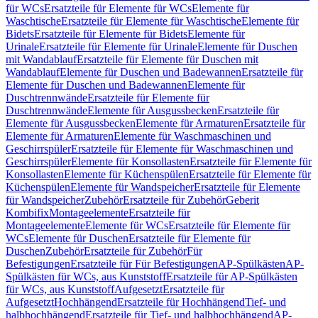
für WCs
Ersatzteile für Elemente für WCs
Elemente für
Waschtische
Ersatzteile für Elemente für Waschtische
Elemente für
Bidets
Ersatzteile für Elemente für Bidets
Elemente für
Urinale
Ersatzteile für Elemente für Urinale
Elemente für Duschen
mit Wandablauf
Ersatzteile für Elemente für Duschen mit
Wandablauf
Elemente für Duschen und Badewannen
Ersatzteile für
Elemente für Duschen und Badewannen
Elemente für
Duschtrennwände
Ersatzteile für Elemente für
Duschtrennwände
Elemente für Ausgussbecken
Ersatzteile für
Elemente für Ausgussbecken
Elemente für Armaturen
Ersatzteile für
Elemente für Armaturen
Elemente für Waschmaschinen und
Geschirrspüler
Ersatzteile für Elemente für Waschmaschinen und
Geschirrspüler
Elemente für Konsollasten
Ersatzteile für Elemente für
Konsollasten
Elemente für Küchenspülen
Ersatzteile für Elemente für
Küchenspülen
Elemente für Wandspeicher
Ersatzteile für Elemente
für Wandspeicher
Zubehör
Ersatzteile für Zubehör
Geberit
Kombifix
Montageelemente
Ersatzteile für
Montageelemente
Elemente für WCs
Ersatzteile für Elemente für
WCs
Elemente für Duschen
Ersatzteile für Elemente für
Duschen
Zubehör
Ersatzteile für Zubehör
Für
Befestigungen
Ersatzteile für Für Befestigungen
AP-Spülkästen
AP-
Spülkästen für WCs, aus Kunststoff
Ersatzteile für AP-Spülkästen
für WCs, aus Kunststoff
Aufgesetzt
Ersatzteile für
Aufgesetzt
Hochhängend
Ersatzteile für Hochhängend
Tief- und
halbhochhängend
Ersatzteile für Tief- und halbhochhängend
AP-