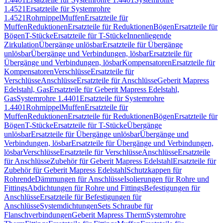
1.4521
Ersatzteile für Systemrohre
1.4521
Rohrnippel
Muffen
Ersatzteile für
Muffen
Reduktionen
Ersatzteile für Reduktionen
Bögen
Ersatzteile für
Bögen
T-Stücke
Ersatzteile für T-Stücke
Innenliegende
Zirkulation
Übergänge unlösbar
Ersatzteile für Übergänge
unlösbar
Übergänge und Verbindungen, lösbar
Ersatzteile für
Übergänge und Verbindungen, lösbar
Kompensatoren
Ersatzteile für
Kompensatoren
Verschlüsse
Ersatzteile für
Verschlüsse
Anschlüsse
Ersatzteile für Anschlüsse
Geberit Mapress
Edelstahl, Gas
Ersatzteile für Geberit Mapress Edelstahl,
Gas
Systemrohre 1.4401
Ersatzteile für Systemrohre
1.4401
Rohrnippel
Muffen
Ersatzteile für
Muffen
Reduktionen
Ersatzteile für Reduktionen
Bögen
Ersatzteile für
Bögen
T-Stücke
Ersatzteile für T-Stücke
Übergänge
unlösbar
Ersatzteile für Übergänge unlösbar
Übergänge und
Verbindungen, lösbar
Ersatzteile für Übergänge und Verbindungen,
lösbar
Verschlüsse
Ersatzteile für Verschlüsse
Anschlüsse
Ersatzteile
für Anschlüsse
Zubehör für Geberit Mapress Edelstahl
Ersatzteile für
Zubehör für Geberit Mapress Edelstahl
Schutzkappen für
Rohrende
Dämmungen für Anschlüsse
Isolierungen für Rohre und
Fittings
Abdichtungen für Rohre und Fittings
Befestigungen für
Anschlüsse
Ersatzteile für Befestigungen für
Anschlüsse
Systemdichtungen
Sets Schraube für
Flanschverbindungen
Geberit Mapress Therm
Systemrohre