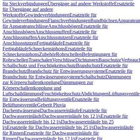
für Steckverbindungen
Übergänge auf andere Werkstoffe
Ersatzteile
für Übergänge auf andere
Werkstoffe
Gewindeverbindungen
Ersatzteile für
Gewindeverbindungen
Flanschverbindungen
Bundbüchsen
Apparatean
für Apparateanschlüsse
Anschlussbögen
Ersatzteile für
Anschlussbögen
Anschlussmuffen
Ersatzteile für
Anschlussmuffen
Anschlussstutzen
Ersatzteile für
Anschlussstutzen
Fertigabläufe
Ersatzteile für
Fertigabläufe
Schneckensiphons
Ersatzteile für
Schneckensiphons
Zubehör
Rohrschellen
Befestigungen für
Rohrschellen
Tragschalen
Verschlüsse
Dichtungen
Bauschutze
Verbrauc
Schallschutz und Feuchtigkeitsschutz
Brandschutz
Ersatzteile für
Brandschutz
Brandschutz für Entwässerungssysteme
Ersatzteile für
Brandschutz für Entwässerungssysteme
Schallschutz
Dämmungen
zur Körperschallentkopplung
Dämmungen zur
Körperschallentkopplung und
Luftschalldämmung
Feuchtigkeitsschutz
Abdichtungen
Lüftungsventile
für Entwässerung
Belüftungsventile
Ersatzteile für
Belüftungsventile
Geberit Pluvia
Dachentwässerung
Dachwassereinläufe
Ersatzteile für
Dachwassereinläufe
Dachwassereinläufe bis 12 l/s
Ersatzteile für
Dachwassereinläufe bis 12 l/s
Dachwassereinläufe bis 25
l/s
Ersatzteile für Dachwassereinläufe bis 25 l/s
Dachwassereinläufe
für Rinnen
Ersatzteile für Dachwassereinläufe für
Rinnen
Dachwassereinläufe bis 12 l/s
Ersatzteile für