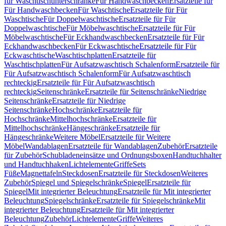
für Waschtischunterschränke
Für Handwaschbecken
Ersatzteile für
Für Handwaschbecken
Für Waschtische
Ersatzteile für Für
Waschtische
Für Doppelwaschtische
Ersatzteile für Für
Doppelwaschtische
Für Möbelwaschtische
Ersatzteile für Für
Möbelwaschtische
Für Eckhandwaschbecken
Ersatzteile für Für
Eckhandwaschbecken
Für Eckwaschtische
Ersatzteile für Für
Eckwaschtische
Waschtischplatten
Ersatzteile für
Waschtischplatten
Für Aufsatzwaschtisch Schalenform
Ersatzteile für
Für Aufsatzwaschtisch Schalenform
Für Aufsatzwaschtisch
rechteckig
Ersatzteile für Für Aufsatzwaschtisch
rechteckig
Seitenschränke
Ersatzteile für Seitenschränke
Niedrige
Seitenschränke
Ersatzteile für Niedrige
Seitenschränke
Hochschränke
Ersatzteile für
Hochschränke
Mittelhochschränke
Ersatzteile für
Mittelhochschränke
Hängeschränke
Ersatzteile für
Hängeschränke
Weitere Möbel
Ersatzteile für Weitere
Möbel
Wandablagen
Ersatzteile für Wandablagen
Zubehör
Ersatzteile
für Zubehör
Schubladeneinsätze und Ordnungsboxen
Handtuchhalter
und Handtuchhaken
Lichtelemente
Griffe
Sets
Füße
Magnettafeln
Steckdosen
Ersatzteile für Steckdosen
Weiteres
Zubehör
Spiegel und Spiegelschränke
Spiegel
Ersatzteile für
Spiegel
Mit integrierter Beleuchtung
Ersatzteile für Mit integrierter
Beleuchtung
Spiegelschränke
Ersatzteile für Spiegelschränke
Mit
integrierter Beleuchtung
Ersatzteile für Mit integrierter
Beleuchtung
Zubehör
Lichtelemente
Griffe
Weiteres