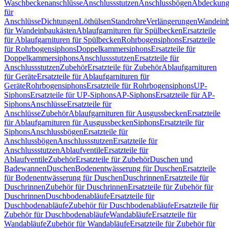
Waschbeckenanschlüsse
Anschlussstutzen
Anschlussbögen
Abdeckung
für
Anschlüsse
Dichtungen
Löthülsen
Standrohre
Verlängerungen
Wandeinb
für Wandeinbaukästen
Ablaufgarnituren für Spülbecken
Ersatzteile
für Ablaufgarnituren für Spülbecken
Rohrbogensiphons
Ersatzteile
für Rohrbogensiphons
Doppelkammersiphons
Ersatzteile für
Doppelkammersiphons
Anschlussstutzen
Ersatzteile für
Anschlussstutzen
Zubehör
Ersatzteile für Zubehör
Ablaufgarnituren
für Geräte
Ersatzteile für Ablaufgarnituren für
Geräte
Rohrbogensiphons
Ersatzteile für Rohrbogensiphons
UP-
Siphons
Ersatzteile für UP-Siphons
AP-Siphons
Ersatzteile für AP-
Siphons
Anschlüsse
Ersatzteile für
Anschlüsse
Zubehör
Ablaufgarnituren für Ausgussbecken
Ersatzteile
für Ablaufgarnituren für Ausgussbecken
Siphons
Ersatzteile für
Siphons
Anschlussbögen
Ersatzteile für
Anschlussbögen
Anschlussstutzen
Ersatzteile für
Anschlussstutzen
Ablaufventile
Ersatzteile für
Ablaufventile
Zubehör
Ersatzteile für Zubehör
Duschen und
Badewannen
Duschen
Bodenentwässerung für Duschen
Ersatzteile
für Bodenentwässerung für Duschen
Duschrinnen
Ersatzteile für
Duschrinnen
Zubehör für Duschrinnen
Ersatzteile für Zubehör für
Duschrinnen
Duschbodenabläufe
Ersatzteile für
Duschbodenabläufe
Zubehör für Duschbodenabläufe
Ersatzteile für
Zubehör für Duschbodenabläufe
Wandabläufe
Ersatzteile für
Wandabläufe
Zubehör für Wandabläufe
Ersatzteile für Zubehör für