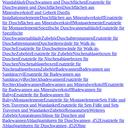
Wandabläufe
Duschwannen und Duschflächen
Ersatzteile für
Duschwannen und Duschflächen
Duschflächen aus
Mineralwerkstoff und Geberit Duofix
Installationselemente
Duschflächen aus Mineralwerkstoff
Ersatzteile
für Duschflächen aus Mineralwerkstoff
Montagelemente
Ersatzteile
für Montagelemente
Spezifische Duschwannenabläufe
Ersatzteile für
Spezifische
Duschwannenabläufe
Zubehör
Duschabtrennungen
Ersatzteile für
Duschabtrennungen
Duschseitenwände für Walk-in-
Dusche
Ersatzteile für Duschseitenwände für Walk-in-
Dusche
Zubehör
Ersatzteile für Zubehör
Nischenablageboxen für
Duschen
Ersatzteile für Nischenablageboxen für
Duschen
Nischenablageboxen
Ersatzteile für
Nischenablageboxen
Zubehör
Badewannen
Badewannen aus
Sanitäracryl
Ersatzteile für Badewannen aus
Sanitäracryl
Rechteckbadewannen
Ersatzteile für
Rechteckbadewannen
Badewannen aus Mineralwerkstoff
Ersatzteile
für Badewannen aus Mineralwerkstoff
Badewannen für
Babys
Ersatzteile für Badewannen für
Babys
Montagelemente
Ersatzteile für Montagelemente
Sets Füße und
Sets Traversen und Wandanker
Ersatzteile für Sets Füße und Sets
Traversen und Wandanker
Zubehör
Reparatursets
Weiteres
Zubehör
Apparateanschlüsse für Duschen und
Badewannen
Ablaufgarnituren für Duschwannen, d52
Ersatzteile für
Ablaufgarnituren für Duschwannen, d52
Ohne