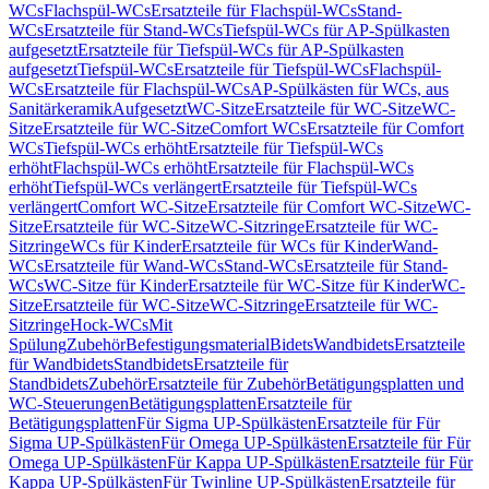
WCs
Flachspül-WCs
Ersatzteile für Flachspül-WCs
Stand-
WCs
Ersatzteile für Stand-WCs
Tiefspül-WCs für AP-Spülkasten
aufgesetzt
Ersatzteile für Tiefspül-WCs für AP-Spülkasten
aufgesetzt
Tiefspül-WCs
Ersatzteile für Tiefspül-WCs
Flachspül-
WCs
Ersatzteile für Flachspül-WCs
AP-Spülkästen für WCs, aus
Sanitärkeramik
Aufgesetzt
WC-Sitze
Ersatzteile für WC-Sitze
WC-
Sitze
Ersatzteile für WC-Sitze
Comfort WCs
Ersatzteile für Comfort
WCs
Tiefspül-WCs erhöht
Ersatzteile für Tiefspül-WCs
erhöht
Flachspül-WCs erhöht
Ersatzteile für Flachspül-WCs
erhöht
Tiefspül-WCs verlängert
Ersatzteile für Tiefspül-WCs
verlängert
Comfort WC-Sitze
Ersatzteile für Comfort WC-Sitze
WC-
Sitze
Ersatzteile für WC-Sitze
WC-Sitzringe
Ersatzteile für WC-
Sitzringe
WCs für Kinder
Ersatzteile für WCs für Kinder
Wand-
WCs
Ersatzteile für Wand-WCs
Stand-WCs
Ersatzteile für Stand-
WCs
WC-Sitze für Kinder
Ersatzteile für WC-Sitze für Kinder
WC-
Sitze
Ersatzteile für WC-Sitze
WC-Sitzringe
Ersatzteile für WC-
Sitzringe
Hock-WCs
Mit
Spülung
Zubehör
Befestigungsmaterial
Bidets
Wandbidets
Ersatzteile
für Wandbidets
Standbidets
Ersatzteile für
Standbidets
Zubehör
Ersatzteile für Zubehör
Betätigungsplatten und
WC-Steuerungen
Betätigungsplatten
Ersatzteile für
Betätigungsplatten
Für Sigma UP-Spülkästen
Ersatzteile für Für
Sigma UP-Spülkästen
Für Omega UP-Spülkästen
Ersatzteile für Für
Omega UP-Spülkästen
Für Kappa UP-Spülkästen
Ersatzteile für Für
Kappa UP-Spülkästen
Für Twinline UP-Spülkästen
Ersatzteile für