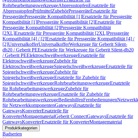
Rohrbearbeitungswerkzeuge
Abpressstopfen
Ersatzteile für
Abpressstopfen
Prüfmittel
Zubehör
Pressgeräte
Ersatzteile für
Pressgeräte
Pressgeräte Kompatibilität [1]
Ersatzteile für Pressgeräte
Kompatibilität [1]
Pressgeräte Kompatibilität [2]
Ersatzteile für
Pressgeräte Kompatibilität [2]
Pressgeräte Kompatibilität
[2XL]
Ersatzteile für Pressgeräte Kompatibilität [2XL]
Pressgeräte
Kompatibilität [4] / [2]
Ersatzteile für Pressgeräte Kompatibilität [4] /
[2]
Universalkoffer
Universalkoffer
Werkzeuge für Geberit Silent-
db20 / Geberit PE
Ersatzteile für Werkzeuge für Geberit Silent-db20
/ Geberit PE
Elektroschweißwerkzeuge
Ersatzteile für
Elektroschweißwerkzeuge
Zubehör für
Elektroschweißwerkzeuge
Spiegelschweißwerkzeuge
Ersatzteile für
Spiegelschweißwerkzeuge
Zubehör für
Spiegelschweißwerkzeuge
Ersatzteile für Zubehör für
Spiegelschweißwerkzeuge
Rohrbearbeitungswerkzeuge
Ersatzteile
für Rohrbearbeitungswerkzeuge
Zubehör für
Rohrbearbeitungswerkzeuge
Ersatzteile für Zubehör für
Rohrbearbeitungswerkzeuge
Bedienhilfen
Fernbedienungen
Netzwerk
für Netzwerkkomponenten
Gateways
Ersatzteile für
Gateways
Konverter
Ersatzteile für
Konverter
Montagematerial
Geberit Connect
Gateways
Ersatzteile für
Gateways
Konverter
Ersatzteile für Konverter
Montagematerial
Produktkategorien
Badserien