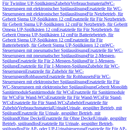
Für Twinline UP-Spülkästen
Zubehör
Verbrauchsmaterial
WC-
Steuerungen mit elektronischer Spülauslösung
Ersatzteile für WC-
Steuerungen mit elektronischer Spülauslösung
Für Netzbetrieb, für
Geberit Sigma UP-Spülkästen 12 cm
Ersatzteile für Für Netzbetrieb,
für Geberit Sigma UP-Spülkästen 12 cm
Für Netzbetrieb, für Geberit
Omega UP-Spülkästen 12 cm
Ersatzteile für Für Netzbetrieb, für
Geberit Omega UP-Spülkästen 12 cm
Für Batteriebetrieb, für
Geberit Sigma UP-Spülkästen 12 cm
Ersatzteile für Für
Batteriebetrieb, für Geberit Sigma UP-Spülkästen 12 cm
WC-
Steuerungen mit pneumatischer Spülauslösung
Ersatzteile für WC-
Steuerungen mit pneumatischer Spülauslösung
Für 2-Mengen-
Spülung
Ersatzteile für Für 2-Mengen-Spülung
Für 1-Mengen-
Spülung
Ersatzteile für Für 1-Mengen-Spülung
Zubehör für WC-
Steuerungen
Ersatzteile für Zubehör für WC-
Steuerungen
Rohbausets
Ersatzteile für Rohbausets
Für WC-
Steuerungen mit elektronischer Spülauslösung
Ersatzteile für Für
WC-Steuerungen mit elektronischer Spülauslösung
Geberit Monolith
Sanitärmodule
Sanitärmodule für WCs
Ersatzteile für Sanitärmodule
für WCs
Für Wand-WCs
Ersatzteile für Für Wand-WCs
Für Stand-
WCs
Ersatzteile für Für Stand-WCs
Zubehör
Ersatzteile für
Zubehör
Verbrauchsmaterial
Urinale
Urinale, gespülter Betrieb, mit
Spülrand
Ersatzteile für Urinale, gespülter Betrieb, mit
Spülrand
Ohne Deckel
Ersatzteile für Ohne Deckel
Urinale, gespülter
Betrieb, spülrandlos
Ersatzteile für Urinale, gespülter Betrieb,
spülrandlos
Für AP- oder UP-Urinalsteuerung
Ersatzteile für Für AP-