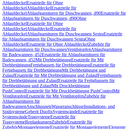
Ablaufdeckel
Ersatzteile für Ohne
Ablaufdeckel
Ablaufdeckel
Ersatzteile für
Ablaufdeckel
Ablaufgarnituren für Duschwannen, d90
Ersatzteile für
Ablaufgarnituren für Duschwannen, d90
Ohne
Ablaufdeckel
Ersatzteile für Ohne
Ablaufdeckel
Ablaufdeckel
Ersatzteile für
Ablaufdeckel
Ablaufgarnituren für Duschwannen Sestra
Ersatzteile
für Ablaufgarnituren für Duschwannen Sestra
Ohne
Ablaufdeckel
Ersatzteile für Ohne Ablaufdeckel
Zubehör für
Ablaufgarnituren für Duschwannen
Ventilstopfen
Ablaufgarnituren
für Badewannen, d52
Ersatzteile für Ablaufgarnituren für
Badewannen, d52
Mit Drehbetätigung
Ersatzteile für Mit
Drehbetätigung
Fertigbausets für Drehbetätigung
Ersatzteile für
Fertigbausets für Drehbetätigung
Mit Drehbetätigung und
Zulauf
Ersatzteile für Mit Drehbetätigung und Zulauf
Fertigbausets
für Drehbetätigung und Zulauf
Ersatzteile für Fertigbausets für
Drehbetätigung und Zulauf
Mit Druckbetätigung
PushControl
Ersatzteile für Mit Druckbetätigung PushControl
Mit
Ventilstopfen
Ersatzteile für Mit Ventilstopfen
Zubehör für
Ablaufgarnituren für
Badewannen
Anschlusssets
Wasseranschlüsse
Installations- und
Spülsysteme
Geberit Duofix
Systemwände
Ersatzteile für
Systemwände
Tragsysteme
Ersatzteile für
Tragsysteme
Beplankungen
Zubehör
Ersatzteile für
Zubehör
Montageelemente
Ersatzteile für Montageelemente
Elemente