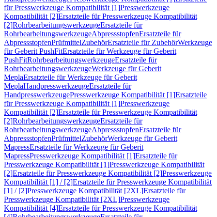
für Presswerkzeuge Kompatibilität [1]
Presswerkzeuge
Kompatibilität [2]
Ersatzteile für Presswerkzeuge Kompatibilität
[2]
Rohrbearbeitungswerkzeuge
Ersatzteile für
Rohrbearbeitungswerkzeuge
Abpressstopfen
Ersatzteile für
Abpressstopfen
Prüfmittel
Zubehör
Ersatzteile für Zubehör
Werkzeuge
für Geberit PushFit
Ersatzteile für Werkzeuge für Geberit
PushFit
Rohrbearbeitungswerkzeuge
Ersatzteile für
Rohrbearbeitungswerkzeuge
Werkzeuge für Geberit
Mepla
Ersatzteile für Werkzeuge für Geberit
Mepla
Handpresswerkzeuge
Ersatzteile für
Handpresswerkzeuge
Presswerkzeuge Kompatibilität [1]
Ersatzteile
für Presswerkzeuge Kompatibilität [1]
Presswerkzeuge
Kompatibilität [2]
Ersatzteile für Presswerkzeuge Kompatibilität
[2]
Rohrbearbeitungswerkzeuge
Ersatzteile für
Rohrbearbeitungswerkzeuge
Abpressstopfen
Ersatzteile für
Abpressstopfen
Prüfmittel
Zubehör
Werkzeuge für Geberit
Mapress
Ersatzteile für Werkzeuge für Geberit
Mapress
Presswerkzeuge Kompatibilität [1]
Ersatzteile für
Presswerkzeuge Kompatibilität [1]
Presswerkzeuge Kompatibilität
[2]
Ersatzteile für Presswerkzeuge Kompatibilität [2]
Presswerkzeuge
Kompatibilität [1] / [2]
Ersatzteile für Presswerkzeuge Kompatibilität
[1] / [2]
Presswerkzeuge Kompatibilität [2XL]
Ersatzteile für
Presswerkzeuge Kompatibilität [2XL]
Presswerkzeuge
Kompatibilität [4]
Ersatzteile für Presswerkzeuge Kompatibilität
[4]
Rohrbearbeitungswerkzeuge
Ersatzteile für