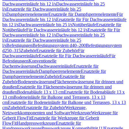
Dachwassereinläufe bis 12 l/s
Dachwassereinläufe bis 25
l/s
Ersatzteile für Dachwassereinläufe bis 25
l/s
Dampfsperrenelemente
Ersatzteile für Dampfsperrenelemente
Für
Dachwassereinläufe bis 12 l/s
Ersatzteile für Für Dachwassereinläufe
bis 12 l/s
Dachwassereinläufe bis 25 l/s
Notüberläufe
Ersatzteile für
Notüberläufe
Für Dachwassereinläufe bis 12 l/s
Ersatzteile für Für
Dachwassereinläufe bis 12 l/s
Dachwassereinläufe bis 25
l/s
Ersatzteile für Dachwassereinläufe bis 25
l/s
Befestigungen
Befestigungssystem d40–200
Befestigungssystem
d250–315
Zubehör
Ersatzteile für Zubehör
Für
Dachwassereinläufe
Ersatzteile für Für Dachwassereinläufe
Für
Befestigungen
Konventionelle
Dachentwässerung
Dachwassereinläufe
Ersatzteile für
Dachwassereinläufe
Dampfsperrenelemente
Ersatzteile für
Dampfsperrenelemente
Zubehör
Ersatzteile für
Zubehör
Bodenentwässerung
Flächenentwässerung für drinnen und
draußen
Ersatzteile für Flächenentwässerung für drinnen und
draußen
Bodenabläufe 13 x 13 cm
Ersatzteile für Bodenabläufe 13 x
13 cm
Bodeneinläufe für Balkone und Terrassen, 13 x 13
cm
Ersatzteile für Bodeneinläufe für Balkone und Terrassen, 13 x 13
cm
Zubehör
Ersatzteile für Zubehör
Werkzeuge,
Netzwerkkomponenten und Software
Werkzeuge
Werkzeuge für
Geberit FlowFit
Ersatzteile für Werkzeuge für Geberit
FlowFit
Handpresswerkzeuge
Ersatzteile für
Handpresswerkzeuge
Presswerkzeuge Kompatibilität [1]
Ersatzteile