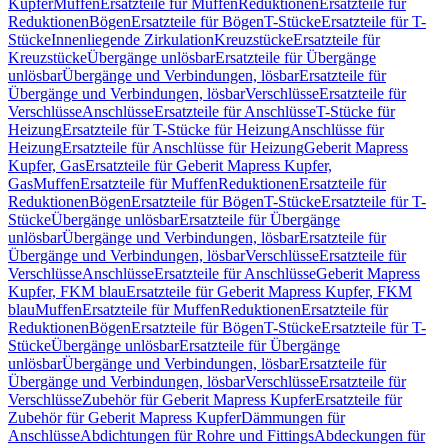
Kupfer
Muffen
Ersatzteile für Muffen
Reduktionen
Ersatzteile für
Reduktionen
Bögen
Ersatzteile für Bögen
T-Stücke
Ersatzteile für T-
Stücke
Innenliegende Zirkulation
Kreuzstücke
Ersatzteile für
Kreuzstücke
Übergänge unlösbar
Ersatzteile für Übergänge
unlösbar
Übergänge und Verbindungen, lösbar
Ersatzteile für
Übergänge und Verbindungen, lösbar
Verschlüsse
Ersatzteile für
Verschlüsse
Anschlüsse
Ersatzteile für Anschlüsse
T-Stücke für
Heizung
Ersatzteile für T-Stücke für Heizung
Anschlüsse für
Heizung
Ersatzteile für Anschlüsse für Heizung
Geberit Mapress
Kupfer, Gas
Ersatzteile für Geberit Mapress Kupfer,
Gas
Muffen
Ersatzteile für Muffen
Reduktionen
Ersatzteile für
Reduktionen
Bögen
Ersatzteile für Bögen
T-Stücke
Ersatzteile für T-
Stücke
Übergänge unlösbar
Ersatzteile für Übergänge
unlösbar
Übergänge und Verbindungen, lösbar
Ersatzteile für
Übergänge und Verbindungen, lösbar
Verschlüsse
Ersatzteile für
Verschlüsse
Anschlüsse
Ersatzteile für Anschlüsse
Geberit Mapress
Kupfer, FKM blau
Ersatzteile für Geberit Mapress Kupfer, FKM
blau
Muffen
Ersatzteile für Muffen
Reduktionen
Ersatzteile für
Reduktionen
Bögen
Ersatzteile für Bögen
T-Stücke
Ersatzteile für T-
Stücke
Übergänge unlösbar
Ersatzteile für Übergänge
unlösbar
Übergänge und Verbindungen, lösbar
Ersatzteile für
Übergänge und Verbindungen, lösbar
Verschlüsse
Ersatzteile für
Verschlüsse
Zubehör für Geberit Mapress Kupfer
Ersatzteile für
Zubehör für Geberit Mapress Kupfer
Dämmungen für
Anschlüsse
Abdichtungen für Rohre und Fittings
Abdeckungen für