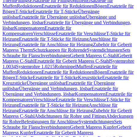
Therm
Fittings
Ersatzteile für Fittings
Muffen
Ersatzteile für
Muffen
Reduktionen
Ersatzteile für Reduktionen
Bögen
Ersatzteile für
Bögen
T-Stücke
Ersatzteile für T-Stücke
Übergänge
unlösbar
Ersatzteile für Übergänge unlösbar
Übergänge und
Verbindungen, lösbar
Ersatzteile für Übergänge und Verbindungen,
lösbar
Kompensatoren
Ersatzteile für
Kompensatoren
Verschlüsse
Ersatzteile für Verschlüsse
T-Stücke für
Heizung
Ersatzteile für T-Stücke für Heizung
Anschlüsse für
Heizung
Ersatzteile für Anschlüsse für Heizung
Zubehör für Geberit
Mapress Therm
Schutzkappen für Rohrende
Systemdichtungen
Sets
Schraube für Flanschverbindungen
Geberit Mapress C-Stahl
Geberit
Mapress C-Stahl
Ersatzteile für Geberit Mapress C-Stahl
Systemrohre
1.0034
Systemrohre 1.0215
Rohrnippel
Muffen
Ersatzteile für
Muffen
Reduktionen
Ersatzteile für Reduktionen
Bögen
Ersatzteile für
Bögen
T-Stücke
Ersatzteile für T-Stücke
Kreuzstücke
Ersatzteile für
Kreuzstücke
Übergänge unlösbar
Ersatzteile für Übergänge
unlösbar
Übergänge und Verbindungen, lösbar
Ersatzteile für
Übergänge und Verbindungen, lösbar
Kompensatoren
Ersatzteile für
Kompensatoren
Verschlüsse
Ersatzteile für Verschlüsse
T-Stücke für
Heizung
Ersatzteile für T-Stücke für Heizung
Anschlüsse für
Heizung
Ersatzteile für Anschlüsse für Heizung
Zubehör für Geberit
Mapress C-Stahl
Abdichtungen für Rohre und Fittings
Abdeckungen
für Rohre
Befestigungen für Anschlüsse
Systemdichtungen
Sets
Schraube für Flanschverbindungen
Geberit Mapress Kupfer
Geberit
Mapress Kupfer
Ersatzteile für Geberit Mapress