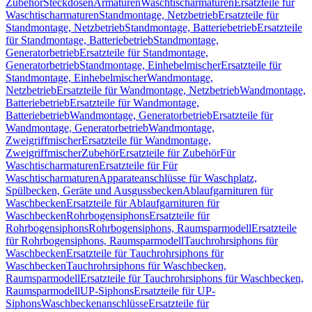
Zubehör
Steckdosen
Armaturen
Waschtischarmaturen
Ersatzteile für
Waschtischarmaturen
Standmontage, Netzbetrieb
Ersatzteile für
Standmontage, Netzbetrieb
Standmontage, Batteriebetrieb
Ersatzteile
für Standmontage, Batteriebetrieb
Standmontage,
Generatorbetrieb
Ersatzteile für Standmontage,
Generatorbetrieb
Standmontage, Einhebelmischer
Ersatzteile für
Standmontage, Einhebelmischer
Wandmontage,
Netzbetrieb
Ersatzteile für Wandmontage, Netzbetrieb
Wandmontage,
Batteriebetrieb
Ersatzteile für Wandmontage,
Batteriebetrieb
Wandmontage, Generatorbetrieb
Ersatzteile für
Wandmontage, Generatorbetrieb
Wandmontage,
Zweigriffmischer
Ersatzteile für Wandmontage,
Zweigriffmischer
Zubehör
Ersatzteile für Zubehör
Für
Waschtischarmaturen
Ersatzteile für Für
Waschtischarmaturen
Apparateanschlüsse für Waschplatz,
Spülbecken, Geräte und Ausgussbecken
Ablaufgarnituren für
Waschbecken
Ersatzteile für Ablaufgarnituren für
Waschbecken
Rohrbogensiphons
Ersatzteile für
Rohrbogensiphons
Rohrbogensiphons, Raumsparmodell
Ersatzteile
für Rohrbogensiphons, Raumsparmodell
Tauchrohrsiphons für
Waschbecken
Ersatzteile für Tauchrohrsiphons für
Waschbecken
Tauchrohrsiphons für Waschbecken,
Raumsparmodell
Ersatzteile für Tauchrohrsiphons für Waschbecken,
Raumsparmodell
UP-Siphons
Ersatzteile für UP-
Siphons
Waschbeckenanschlüsse
Ersatzteile für