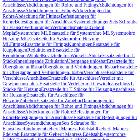
Anschlüsse
Abdichtungen für Rohre und Fittings
Abdichtungen für
Anschlüsse
Abdichtungen für Fittings
Abdeckungen für
Rohre
Abdeckung für Fittings
Befestigungen für
Rohre
Befestigungen für Anschlüsse
Systemdichtungen
Sets Schraube
für Flanschverbindungen
Verbrauchsmaterial
Geberit
Mepla
Systemrohre ML
Ersatzteile für Systemrohre ML
Systemrohre
Heizung ML
Ersatzteile für Systemrohre Heizung
ML
Fittings
Ersatzteile für Fittings
Kupplungen
Ersatzteile für
Kupplungen
Reduktionen
Ersatzteile für
Reduktionen
Winkel
Ersatzteile für Winkel
T-Stücke
Ersatzteile für T-
Stücke
Innenliegende Zirkulation
Übergänge unlösbar
Ersatzteile für
Übergänge unlösbar
Übergänge und Verbindungen, lösbar
Ersatzteile
für Übergänge und Verbindungen, lösbar
Verschlüsse
Ersatzteile für
Verschlüsse
Anschlüsse
Ersatzteile für Anschlüsse
Verteiler mit
Gewindeanschluss
Ersatzteile für Verteiler mit Gewindeanschluss
T-
Stücke für Heizung
Ersatzteile für T-Stücke für Heizung
Anschlüsse
für Heizung
Ersatzteile für Anschlüsse für
Heizung
Zubehör
Ersatzteile für Zubehör
Dämmungen für
Anschlüsse
Abdichtungen für Rohre und Fittings
Abdichtungen für
Anschlüsse
Abdeckungen für Rohre
Befestigungen für
Rohre
Befestigungen für Anschlüsse
Ersatzteile für Befestigungen für
Anschlüsse
Systemdichtungen
Sets Schraube für
Flanschverbindungen
Geberit Mapress Edelstahl
Geberit Mapress
Edelstahl
Ersatzteile für Geberit Mapress Edelstahl
Systemrohre
1.4401
Ersatzteile für Systemrohre 1.4401
Systemrohre