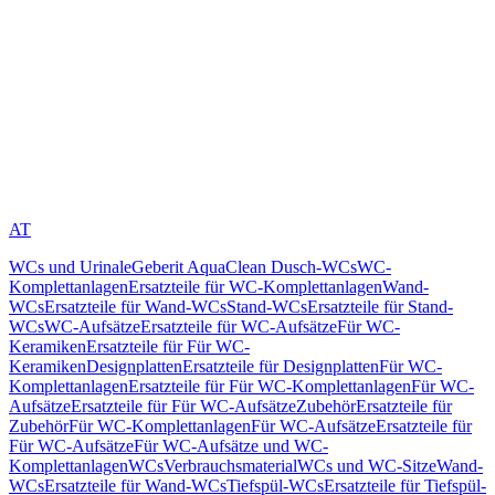
AT
WCs und Urinale
Geberit AquaClean Dusch-WCs
WC-
Komplettanlagen
Ersatzteile für WC-Komplettanlagen
Wand-
WCs
Ersatzteile für Wand-WCs
Stand-WCs
Ersatzteile für Stand-
WCs
WC-Aufsätze
Ersatzteile für WC-Aufsätze
Für WC-
Keramiken
Ersatzteile für Für WC-
Keramiken
Designplatten
Ersatzteile für Designplatten
Für WC-
Komplettanlagen
Ersatzteile für Für WC-Komplettanlagen
Für WC-
Aufsätze
Ersatzteile für Für WC-Aufsätze
Zubehör
Ersatzteile für
Zubehör
Für WC-Komplettanlagen
Für WC-Aufsätze
Ersatzteile für
Für WC-Aufsätze
Für WC-Aufsätze und WC-
Komplettanlagen
WCs
Verbrauchsmaterial
WCs und WC-Sitze
Wand-
WCs
Ersatzteile für Wand-WCs
Tiefspül-WCs
Ersatzteile für Tiefspül-