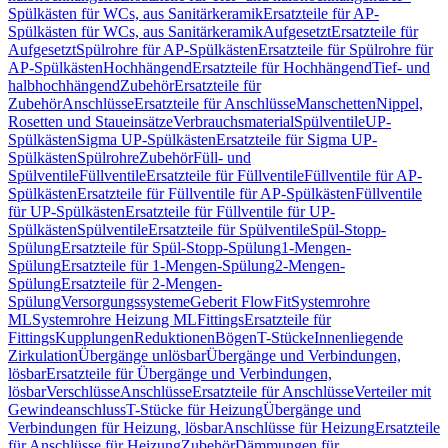
Spülkästen für WCs, aus Sanitärkeramik
Ersatzteile für AP-
Spülkästen für WCs, aus Sanitärkeramik
Aufgesetzt
Ersatzteile für
Aufgesetzt
Spülrohre für AP-Spülkästen
Ersatzteile für Spülrohre für
AP-Spülkästen
Hochhängend
Ersatzteile für Hochhängend
Tief- und
halbhochhängend
Zubehör
Ersatzteile für
Zubehör
Anschlüsse
Ersatzteile für Anschlüsse
Manschetten
Nippel,
Rosetten und Staueinsätze
Verbrauchsmaterial
Spülventile
UP-
Spülkästen
Sigma UP-Spülkästen
Ersatzteile für Sigma UP-
Spülkästen
Spülrohre
Zubehör
Füll- und
Spülventile
Füllventile
Ersatzteile für Füllventile
Füllventile für AP-
Spülkästen
Ersatzteile für Füllventile für AP-Spülkästen
Füllventile
für UP-Spülkästen
Ersatzteile für Füllventile für UP-
Spülkästen
Spülventile
Ersatzteile für Spülventile
Spül-Stopp-
Spülung
Ersatzteile für Spül-Stopp-Spülung
1-Mengen-
Spülung
Ersatzteile für 1-Mengen-Spülung
2-Mengen-
Spülung
Ersatzteile für 2-Mengen-
Spülung
Versorgungssysteme
Geberit FlowFit
Systemrohre
ML
Systemrohre Heizung ML
Fittings
Ersatzteile für
Fittings
Kupplungen
Reduktionen
Bögen
T-Stücke
Innenliegende
Zirkulation
Übergänge unlösbar
Übergänge und Verbindungen,
lösbar
Ersatzteile für Übergänge und Verbindungen,
lösbar
Verschlüsse
Anschlüsse
Ersatzteile für Anschlüsse
Verteiler mit
Gewindeanschluss
T-Stücke für Heizung
Übergänge und
Verbindungen für Heizung, lösbar
Anschlüsse für Heizung
Ersatzteile
für Anschlüsse für Heizung
Zubehör
Dämmungen für