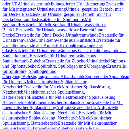
oder UP-Urinalsteuerung
Mit integrierter Urinalsteuerung
Ersatzteile
für Mit integrierter Urinalsteuerung
Urinale, gespülter Betrieb, mit /
für Deckel
Ersatzteile für Urinale, gespülter Betrieb, mit / für
Deckel
Spülrandlos
Ersatzteile für Spülrandlos
Mit
Spülrand
Ersatzteile für Mit Spülrand
Urinale, wasserloser
Betrieb
Ersatzteile für Urinale, wasserloser Betrieb
Ohne
Deckel
Ersatzteile für Ohne Deckel
Urinaltrennwände
Ersatzteile für
Urinaltrennwände
Urinaltrennwände aus Kunststoff
Ersatzteile für
Urinaltrennwände aus Kunststoff
Urinaltrennwände aus
Glas
Ersatzteile für Urinaltrennwände aus Glas
Urinaltrennwände aus
Sanitärkeramik
Ersatzteile für Urinaltrennwände aus
Sanitärkeramik
Zubehör
Ersatzteile für Zubehör
Urinaldeckel
Siphons
und Siphonzubehör
Spülrohre, Spülbögen und Übergänge
Ersatzteile
für Spülrohre, Spülbögen und
Übergänge
Befestigungsmaterial
Ablaufventile
Spülverteiler
Apparatean
für Unterputz
Mit elektronischer Spülauslösung,
Netzbetrieb
Ersatzteile für Mit elektronischer Spülauslösung,
Netzbetrieb
Mit elektronischer Spülauslösung,
Batteriebetrieb
Ersatzteile für Mit elektronischer Spülauslösung,
Batteriebetrieb
Mit pneumatischer Spülauslösung
Ersatzteile für Mit
pneumatischer Spülauslösung
Aufputz
Ersatzteile für Aufputz
Mit
elektronischer Spülauslösung, Netzbetrieb
Ersatzteile für Mit
elektronischer Spülauslösung, Netzbetrieb
Mit elektronischer
Spülauslösung, Batteriebetrieb
Ersatzteile für Mit elektronischer
Spülauslösung, Batteriebetrieb
Zubehör
Ersatzteile für