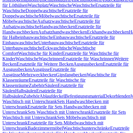
für Löthülsen
Waschplatz
Waschtische
Waschtische
Ersatzteile für
Waschtische
Doppelwaschtische
Ersatzteile für
Doppelwaschtische
Möbelwaschtische
Ersatzteile für
Möbelwaschtische
Aufsatzwaschtische
Ersatzteile für
Aufsatzwaschtische
Handwaschbecken
Ersatzteile für
Handwaschbecken
Aufsatzhandwaschbecken
Eckhandwaschbecken
H
für Halbeinbauwaschtische
Einbauwaschtische
Ersatzteile für
Einbauwaschtische
Unterbauwaschtische
Ersatzteile für
Unterbauwaschtische
Eckwaschtische
Waschtische
Comfort
Waschtische für Kinder
Ersatzteile für Waschtische für
Kinder
Waschtische
Waschrinnen
Ersatzteile für Waschrinnen
Weitere
Becken
Ersatzteile für Weitere Becken
Ausgussbecken
Ersatzteile für
Ausgussbecken
Ausgüsse
Ersatzteile für
Ausgüsse
Mehrzweckbecken
Gipsfangbecken
Waschtische für
Klassenräume
Ersatzteile für Waschtische für
Klassenräume
Zubehör
Säulen
Ersatzteile für
Säulen
Halbsäulen
Ersatzteile für
Halbsäulen
Zubehör
Ablaufdeckel
Befestigungsmaterial
Dekorblenden
W
Waschtisch mit Unterschrank
Sets Handwaschbecken mit
Unterschrank
Ersatzteile für Sets Handwaschbecken mit
Unterschrank
Sets Waschtisch mit Unterschrank
Ersatzteile für Sets
Waschtisch mit Unterschrank
Sets Möbelwaschtisch mit
Unterschrank
Ersatzteile für Sets Möbelwaschtisch mit
Unterschrank
Badezimmermöbel
Waschtischunterschränke
Ersatzteile