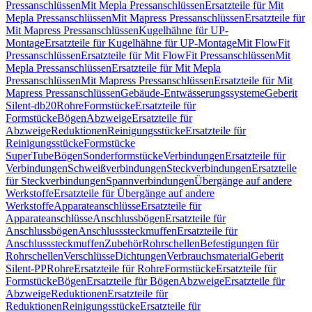
Pressanschlüssen
Mit Mepla Pressanschlüssen
Ersatzteile für Mit
Mepla Pressanschlüssen
Mit Mapress Pressanschlüssen
Ersatzteile für
Mit Mapress Pressanschlüssen
Kugelhähne für UP-
Montage
Ersatzteile für Kugelhähne für UP-Montage
Mit FlowFit
Pressanschlüssen
Ersatzteile für Mit FlowFit Pressanschlüssen
Mit
Mepla Pressanschlüssen
Ersatzteile für Mit Mepla
Pressanschlüssen
Mit Mapress Pressanschlüssen
Ersatzteile für Mit
Mapress Pressanschlüssen
Gebäude-Entwässerungssysteme
Geberit
Silent-db20
Rohre
Formstücke
Ersatzteile für
Formstücke
Bögen
Abzweige
Ersatzteile für
Abzweige
Reduktionen
Reinigungsstücke
Ersatzteile für
Reinigungsstücke
Formstücke
SuperTube
Bögen
Sonderformstücke
Verbindungen
Ersatzteile für
Verbindungen
Schweißverbindungen
Steckverbindungen
Ersatzteile
für Steckverbindungen
Spannverbindungen
Übergänge auf andere
Werkstoffe
Ersatzteile für Übergänge auf andere
Werkstoffe
Apparateanschlüsse
Ersatzteile für
Apparateanschlüsse
Anschlussbögen
Ersatzteile für
Anschlussbögen
Anschlusssteckmuffen
Ersatzteile für
Anschlusssteckmuffen
Zubehör
Rohrschellen
Befestigungen für
Rohrschellen
Verschlüsse
Dichtungen
Verbrauchsmaterial
Geberit
Silent-PP
Rohre
Ersatzteile für Rohre
Formstücke
Ersatzteile für
Formstücke
Bögen
Ersatzteile für Bögen
Abzweige
Ersatzteile für
Abzweige
Reduktionen
Ersatzteile für
Reduktionen
Reinigungsstücke
Ersatzteile für