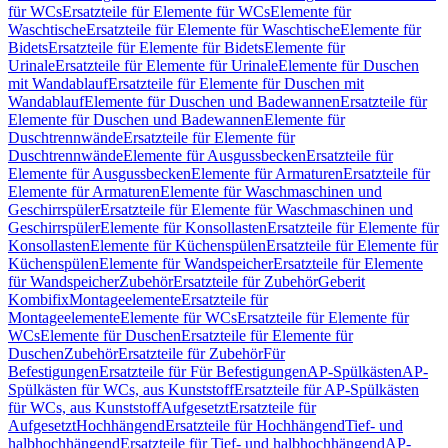
für WCs
Ersatzteile für Elemente für WCs
Elemente für
Waschtische
Ersatzteile für Elemente für Waschtische
Elemente für
Bidets
Ersatzteile für Elemente für Bidets
Elemente für
Urinale
Ersatzteile für Elemente für Urinale
Elemente für Duschen
mit Wandablauf
Ersatzteile für Elemente für Duschen mit
Wandablauf
Elemente für Duschen und Badewannen
Ersatzteile für
Elemente für Duschen und Badewannen
Elemente für
Duschtrennwände
Ersatzteile für Elemente für
Duschtrennwände
Elemente für Ausgussbecken
Ersatzteile für
Elemente für Ausgussbecken
Elemente für Armaturen
Ersatzteile für
Elemente für Armaturen
Elemente für Waschmaschinen und
Geschirrspüler
Ersatzteile für Elemente für Waschmaschinen und
Geschirrspüler
Elemente für Konsollasten
Ersatzteile für Elemente für
Konsollasten
Elemente für Küchenspülen
Ersatzteile für Elemente für
Küchenspülen
Elemente für Wandspeicher
Ersatzteile für Elemente
für Wandspeicher
Zubehör
Ersatzteile für Zubehör
Geberit
Kombifix
Montageelemente
Ersatzteile für
Montageelemente
Elemente für WCs
Ersatzteile für Elemente für
WCs
Elemente für Duschen
Ersatzteile für Elemente für
Duschen
Zubehör
Ersatzteile für Zubehör
Für
Befestigungen
Ersatzteile für Für Befestigungen
AP-Spülkästen
AP-
Spülkästen für WCs, aus Kunststoff
Ersatzteile für AP-Spülkästen
für WCs, aus Kunststoff
Aufgesetzt
Ersatzteile für
Aufgesetzt
Hochhängend
Ersatzteile für Hochhängend
Tief- und
halbhochhängend
Ersatzteile für Tief- und halbhochhängend
AP-