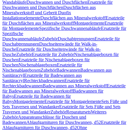
Wandabläufe
Duschwannen und Duschflächen
Ersatzteile für
Duschwannen und Duschflächen
Duschflächen aus
Mineralwerkstoff und Geberit Duofix
Installationselemente
Duschflächen aus Mineralwerkstoff
Ersatzteile
für Duschflächen aus Mineralwerkstoff
Montagelemente
Ersatzteile
für Montagelemente
Spezifische Duschwannenabläufe
Ersatzteile für
Spezifische
Duschwannenabläufe
Zubehör
Duschabtrennungen
Ersatzteile für
Duschabtrennungen
Duschseitenwände für Walk-in-
Dusche
Ersatzteile für Duschseitenwände für Walk-in-
Dusche
Zubehör
Ersatzteile für Zubehör
Nischenablageboxen für
Duschen
Ersatzteile für Nischenablageboxen für
Duschen
Nischenablageboxen
Ersatzteile für
Nischenablageboxen
Zubehör
Badewannen
Badewannen aus
Sanitäracryl
Ersatzteile für Badewannen aus
Sanitäracryl
Rechteckbadewannen
Ersatzteile für
Rechteckbadewannen
Badewannen aus Mineralwerkstoff
Ersatzteile
für Badewannen aus Mineralwerkstoff
Badewannen für
Babys
Ersatzteile für Badewannen für
Babys
Montagelemente
Ersatzteile für Montagelemente
Sets Füße und
Sets Traversen und Wandanker
Ersatzteile für Sets Füße und Sets
Traversen und Wandanker
Zubehör
Reparatursets
Weiteres
Zubehör
Apparateanschlüsse für Duschen und
Badewannen
Ablaufgarnituren für Duschwannen, d52
Ersatzteile für
Ablaufgarnituren für Duschwannen, d52
Ohne