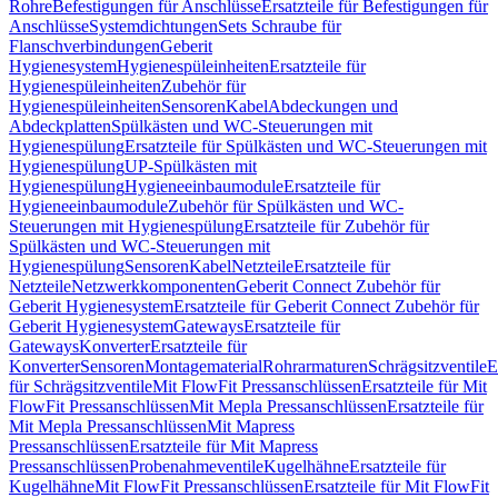
Rohre
Befestigungen für Anschlüsse
Ersatzteile für Befestigungen für
Anschlüsse
Systemdichtungen
Sets Schraube für
Flanschverbindungen
Geberit
Hygienesystem
Hygienespüleinheiten
Ersatzteile für
Hygienespüleinheiten
Zubehör für
Hygienespüleinheiten
Sensoren
Kabel
Abdeckungen und
Abdeckplatten
Spülkästen und WC-Steuerungen mit
Hygienespülung
Ersatzteile für Spülkästen und WC-Steuerungen mit
Hygienespülung
UP-Spülkästen mit
Hygienespülung
Hygieneeinbaumodule
Ersatzteile für
Hygieneeinbaumodule
Zubehör für Spülkästen und WC-
Steuerungen mit Hygienespülung
Ersatzteile für Zubehör für
Spülkästen und WC-Steuerungen mit
Hygienespülung
Sensoren
Kabel
Netzteile
Ersatzteile für
Netzteile
Netzwerkkomponenten
Geberit Connect Zubehör für
Geberit Hygienesystem
Ersatzteile für Geberit Connect Zubehör für
Geberit Hygienesystem
Gateways
Ersatzteile für
Gateways
Konverter
Ersatzteile für
Konverter
Sensoren
Montagematerial
Rohrarmaturen
Schrägsitzventile
E
für Schrägsitzventile
Mit FlowFit Pressanschlüssen
Ersatzteile für Mit
FlowFit Pressanschlüssen
Mit Mepla Pressanschlüssen
Ersatzteile für
Mit Mepla Pressanschlüssen
Mit Mapress
Pressanschlüssen
Ersatzteile für Mit Mapress
Pressanschlüssen
Probenahmeventile
Kugelhähne
Ersatzteile für
Kugelhähne
Mit FlowFit Pressanschlüssen
Ersatzteile für Mit FlowFit