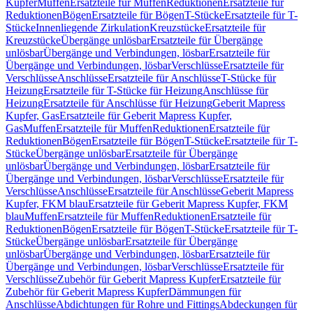
Kupfer
Muffen
Ersatzteile für Muffen
Reduktionen
Ersatzteile für
Reduktionen
Bögen
Ersatzteile für Bögen
T-Stücke
Ersatzteile für T-
Stücke
Innenliegende Zirkulation
Kreuzstücke
Ersatzteile für
Kreuzstücke
Übergänge unlösbar
Ersatzteile für Übergänge
unlösbar
Übergänge und Verbindungen, lösbar
Ersatzteile für
Übergänge und Verbindungen, lösbar
Verschlüsse
Ersatzteile für
Verschlüsse
Anschlüsse
Ersatzteile für Anschlüsse
T-Stücke für
Heizung
Ersatzteile für T-Stücke für Heizung
Anschlüsse für
Heizung
Ersatzteile für Anschlüsse für Heizung
Geberit Mapress
Kupfer, Gas
Ersatzteile für Geberit Mapress Kupfer,
Gas
Muffen
Ersatzteile für Muffen
Reduktionen
Ersatzteile für
Reduktionen
Bögen
Ersatzteile für Bögen
T-Stücke
Ersatzteile für T-
Stücke
Übergänge unlösbar
Ersatzteile für Übergänge
unlösbar
Übergänge und Verbindungen, lösbar
Ersatzteile für
Übergänge und Verbindungen, lösbar
Verschlüsse
Ersatzteile für
Verschlüsse
Anschlüsse
Ersatzteile für Anschlüsse
Geberit Mapress
Kupfer, FKM blau
Ersatzteile für Geberit Mapress Kupfer, FKM
blau
Muffen
Ersatzteile für Muffen
Reduktionen
Ersatzteile für
Reduktionen
Bögen
Ersatzteile für Bögen
T-Stücke
Ersatzteile für T-
Stücke
Übergänge unlösbar
Ersatzteile für Übergänge
unlösbar
Übergänge und Verbindungen, lösbar
Ersatzteile für
Übergänge und Verbindungen, lösbar
Verschlüsse
Ersatzteile für
Verschlüsse
Zubehör für Geberit Mapress Kupfer
Ersatzteile für
Zubehör für Geberit Mapress Kupfer
Dämmungen für
Anschlüsse
Abdichtungen für Rohre und Fittings
Abdeckungen für