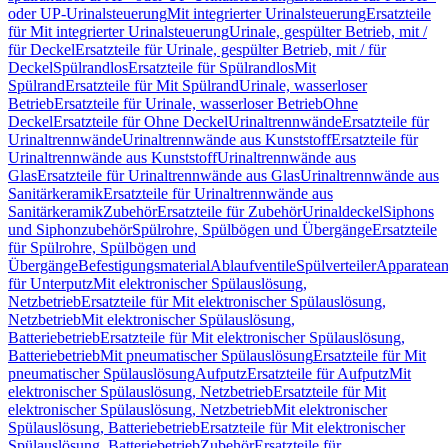
oder UP-Urinalsteuerung
Mit integrierter Urinalsteuerung
Ersatzteile
für Mit integrierter Urinalsteuerung
Urinale, gespülter Betrieb, mit /
für Deckel
Ersatzteile für Urinale, gespülter Betrieb, mit / für
Deckel
Spülrandlos
Ersatzteile für Spülrandlos
Mit
Spülrand
Ersatzteile für Mit Spülrand
Urinale, wasserloser
Betrieb
Ersatzteile für Urinale, wasserloser Betrieb
Ohne
Deckel
Ersatzteile für Ohne Deckel
Urinaltrennwände
Ersatzteile für
Urinaltrennwände
Urinaltrennwände aus Kunststoff
Ersatzteile für
Urinaltrennwände aus Kunststoff
Urinaltrennwände aus
Glas
Ersatzteile für Urinaltrennwände aus Glas
Urinaltrennwände aus
Sanitärkeramik
Ersatzteile für Urinaltrennwände aus
Sanitärkeramik
Zubehör
Ersatzteile für Zubehör
Urinaldeckel
Siphons
und Siphonzubehör
Spülrohre, Spülbögen und Übergänge
Ersatzteile
für Spülrohre, Spülbögen und
Übergänge
Befestigungsmaterial
Ablaufventile
Spülverteiler
Apparatean
für Unterputz
Mit elektronischer Spülauslösung,
Netzbetrieb
Ersatzteile für Mit elektronischer Spülauslösung,
Netzbetrieb
Mit elektronischer Spülauslösung,
Batteriebetrieb
Ersatzteile für Mit elektronischer Spülauslösung,
Batteriebetrieb
Mit pneumatischer Spülauslösung
Ersatzteile für Mit
pneumatischer Spülauslösung
Aufputz
Ersatzteile für Aufputz
Mit
elektronischer Spülauslösung, Netzbetrieb
Ersatzteile für Mit
elektronischer Spülauslösung, Netzbetrieb
Mit elektronischer
Spülauslösung, Batteriebetrieb
Ersatzteile für Mit elektronischer
Spülauslösung, Batteriebetrieb
Zubehör
Ersatzteile für