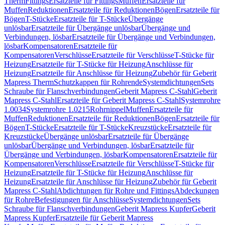
Therm
Fittings
Ersatzteile für Fittings
Muffen
Ersatzteile für
Muffen
Reduktionen
Ersatzteile für Reduktionen
Bögen
Ersatzteile für
Bögen
T-Stücke
Ersatzteile für T-Stücke
Übergänge
unlösbar
Ersatzteile für Übergänge unlösbar
Übergänge und
Verbindungen, lösbar
Ersatzteile für Übergänge und Verbindungen,
lösbar
Kompensatoren
Ersatzteile für
Kompensatoren
Verschlüsse
Ersatzteile für Verschlüsse
T-Stücke für
Heizung
Ersatzteile für T-Stücke für Heizung
Anschlüsse für
Heizung
Ersatzteile für Anschlüsse für Heizung
Zubehör für Geberit
Mapress Therm
Schutzkappen für Rohrende
Systemdichtungen
Sets
Schraube für Flanschverbindungen
Geberit Mapress C-Stahl
Geberit
Mapress C-Stahl
Ersatzteile für Geberit Mapress C-Stahl
Systemrohre
1.0034
Systemrohre 1.0215
Rohrnippel
Muffen
Ersatzteile für
Muffen
Reduktionen
Ersatzteile für Reduktionen
Bögen
Ersatzteile für
Bögen
T-Stücke
Ersatzteile für T-Stücke
Kreuzstücke
Ersatzteile für
Kreuzstücke
Übergänge unlösbar
Ersatzteile für Übergänge
unlösbar
Übergänge und Verbindungen, lösbar
Ersatzteile für
Übergänge und Verbindungen, lösbar
Kompensatoren
Ersatzteile für
Kompensatoren
Verschlüsse
Ersatzteile für Verschlüsse
T-Stücke für
Heizung
Ersatzteile für T-Stücke für Heizung
Anschlüsse für
Heizung
Ersatzteile für Anschlüsse für Heizung
Zubehör für Geberit
Mapress C-Stahl
Abdichtungen für Rohre und Fittings
Abdeckungen
für Rohre
Befestigungen für Anschlüsse
Systemdichtungen
Sets
Schraube für Flanschverbindungen
Geberit Mapress Kupfer
Geberit
Mapress Kupfer
Ersatzteile für Geberit Mapress