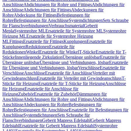
Anschlüsse
Abdichtungen für Rohre und Fittings
Abdichtungen für
Anschlüsse
Abdichtungen für Fittings
Abdeckungen für
Rohre
Abdeckung für Fittings
Befestigungen für
Rohre
Befestigungen für Anschlüsse
Systemdichtungen
Sets Schraube
für Flanschverbindungen
Verbrauchsmaterial
Geberit
Mepla
Systemrohre ML
Ersatzteile für Systemrohre ML
Systemrohre
Heizung ML
Ersatzteile für Systemrohre Heizung
ML
Fittings
Ersatzteile für Fittings
Kupplungen
Ersatzteile für
Kupplungen
Reduktionen
Ersatzteile für
Reduktionen
Winkel
Ersatzteile für Winkel
T-Stücke
Ersatzteile für T-
Stücke
Innenliegende Zirkulation
Übergänge unlösbar
Ersatzteile für
Übergänge unlösbar
Übergänge und Verbindungen, lösbar
Ersatzteile
für Übergänge und Verbindungen, lösbar
Verschlüsse
Ersatzteile für
Verschlüsse
Anschlüsse
Ersatzteile für Anschlüsse
Verteiler mit
Gewindeanschluss
Ersatzteile für Verteiler mit Gewindeanschluss
T-
Stücke für Heizung
Ersatzteile für T-Stücke für Heizung
Anschlüsse
für Heizung
Ersatzteile für Anschlüsse für
Heizung
Zubehör
Ersatzteile für Zubehör
Dämmungen für
Anschlüsse
Abdichtungen für Rohre und Fittings
Abdichtungen für
Anschlüsse
Abdeckungen für Rohre
Befestigungen für
Rohre
Befestigungen für Anschlüsse
Ersatzteile für Befestigungen für
Anschlüsse
Systemdichtungen
Sets Schraube für
Flanschverbindungen
Geberit Mapress Edelstahl
Geberit Mapress
Edelstahl
Ersatzteile für Geberit Mapress Edelstahl
Systemrohre
1.4401
Ersatzteile für Systemrohre 1.4401
Systemrohre