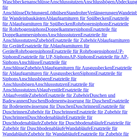
Waschbeckenanschlüsse
Anschlussstutzen
Anschlussbögen
Abdeckung
für
Anschlüsse
Dichtungen
Löthülsen
Standrohre
Verlängerungen
Wandeinb
für Wandeinbaukästen
Ablaufgarnituren für Spülbecken
Ersatzteile
für Ablaufgarnituren für Spülbecken
Rohrbogensiphons
Ersatzteile
für Rohrbogensiphons
Doppelkammersiphons
Ersatzteile für
Doppelkammersiphons
Anschlussstutzen
Ersatzteile für
Anschlussstutzen
Zubehör
Ersatzteile für Zubehör
Ablaufgarnituren
für Geräte
Ersatzteile für Ablaufgarnituren für
Geräte
Rohrbogensiphons
Ersatzteile für Rohrbogensiphons
UP-
Siphons
Ersatzteile für UP-Siphons
AP-Siphons
Ersatzteile für AP-
Siphons
Anschlüsse
Ersatzteile für
Anschlüsse
Zubehör
Ablaufgarnituren für Ausgussbecken
Ersatzteile
für Ablaufgarnituren für Ausgussbecken
Siphons
Ersatzteile für
Siphons
Anschlussbögen
Ersatzteile für
Anschlussbögen
Anschlussstutzen
Ersatzteile für
Anschlussstutzen
Ablaufventile
Ersatzteile für
Ablaufventile
Zubehör
Ersatzteile für Zubehör
Duschen und
Badewannen
Duschen
Bodenentwässerung für Duschen
Ersatzteile
für Bodenentwässerung für Duschen
Duschrinnen
Ersatzteile für
Duschrinnen
Zubehör für Duschrinnen
Ersatzteile für Zubehör für
Duschrinnen
Duschbodenabläufe
Ersatzteile für
Duschbodenabläufe
Zubehör für Duschbodenabläufe
Ersatzteile für
Zubehör für Duschbodenabläufe
Wandabläufe
Ersatzteile für
Wandabläufe
Zubehör für Wandabläufe
Ersatzteile für Zubehör für