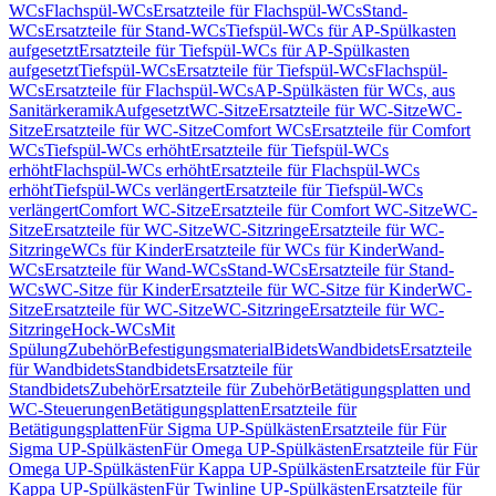
WCs
Flachspül-WCs
Ersatzteile für Flachspül-WCs
Stand-
WCs
Ersatzteile für Stand-WCs
Tiefspül-WCs für AP-Spülkasten
aufgesetzt
Ersatzteile für Tiefspül-WCs für AP-Spülkasten
aufgesetzt
Tiefspül-WCs
Ersatzteile für Tiefspül-WCs
Flachspül-
WCs
Ersatzteile für Flachspül-WCs
AP-Spülkästen für WCs, aus
Sanitärkeramik
Aufgesetzt
WC-Sitze
Ersatzteile für WC-Sitze
WC-
Sitze
Ersatzteile für WC-Sitze
Comfort WCs
Ersatzteile für Comfort
WCs
Tiefspül-WCs erhöht
Ersatzteile für Tiefspül-WCs
erhöht
Flachspül-WCs erhöht
Ersatzteile für Flachspül-WCs
erhöht
Tiefspül-WCs verlängert
Ersatzteile für Tiefspül-WCs
verlängert
Comfort WC-Sitze
Ersatzteile für Comfort WC-Sitze
WC-
Sitze
Ersatzteile für WC-Sitze
WC-Sitzringe
Ersatzteile für WC-
Sitzringe
WCs für Kinder
Ersatzteile für WCs für Kinder
Wand-
WCs
Ersatzteile für Wand-WCs
Stand-WCs
Ersatzteile für Stand-
WCs
WC-Sitze für Kinder
Ersatzteile für WC-Sitze für Kinder
WC-
Sitze
Ersatzteile für WC-Sitze
WC-Sitzringe
Ersatzteile für WC-
Sitzringe
Hock-WCs
Mit
Spülung
Zubehör
Befestigungsmaterial
Bidets
Wandbidets
Ersatzteile
für Wandbidets
Standbidets
Ersatzteile für
Standbidets
Zubehör
Ersatzteile für Zubehör
Betätigungsplatten und
WC-Steuerungen
Betätigungsplatten
Ersatzteile für
Betätigungsplatten
Für Sigma UP-Spülkästen
Ersatzteile für Für
Sigma UP-Spülkästen
Für Omega UP-Spülkästen
Ersatzteile für Für
Omega UP-Spülkästen
Für Kappa UP-Spülkästen
Ersatzteile für Für
Kappa UP-Spülkästen
Für Twinline UP-Spülkästen
Ersatzteile für