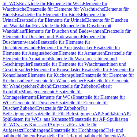
für WCs
Ersatzteile für Elemente für WCs
Elemente für
Waschtische
Ersatzteile für Elemente für Waschtische
Elemente für
Bidets
Ersatzteile für Elemente für Bidets
Elemente für
Urinale
Ersatzteile für Elemente für Urinale
Elemente für Duschen
mit Wandablauf
Ersatzteile für Elemente für Duschen mit
Wandablauf
Elemente für Duschen und Badewannen
Ersatzteile für
Elemente für Duschen und Badewannen
Elemente für
Duschtrennwände
Ersatzteile für Elemente für
Duschtrennwände
Elemente für Ausgussbecken
Ersatzteile für
Elemente für Ausgussbecken
Elemente für Armaturen
Ersatzteile für
Elemente für Armaturen
Elemente für Waschmaschinen und
Geschirrspüler
Ersatzteile für Elemente für Waschmaschinen und
Geschirrspüler
Elemente für Konsollasten
Ersatzteile für Elemente für
Konsollasten
Elemente für Küchenspülen
Ersatzteile für Elemente für
Küchenspülen
Elemente für Wandspeicher
Ersatzteile für Elemente
für Wandspeicher
Zubehör
Ersatzteile für Zubehör
Geberit
Kombifix
Montageelemente
Ersatzteile für
Montageelemente
Elemente für WCs
Ersatzteile für Elemente für
WCs
Elemente für Duschen
Ersatzteile für Elemente für
Duschen
Zubehör
Ersatzteile für Zubehör
Für
Befestigungen
Ersatzteile für Für Befestigungen
AP-Spülkästen
AP-
Spülkästen für WCs, aus Kunststoff
Ersatzteile für AP-Spülkästen
für WCs, aus Kunststoff
Aufgesetzt
Ersatzteile für
Aufgesetzt
Hochhängend
Ersatzteile für Hochhängend
Tief- und
halbhochhängend
Ersatzteile für Tief- und halbhochhängend
AP-