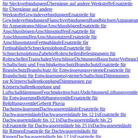
für Steckverbindungen
Übergänge auf andere Werkstoffe
Ersatzteile
für Übergänge auf andere
Werkstoffe
Gewindeverbindungen
Ersatzteile für
Gewindeverbindungen
Flanschverbindungen
Bundbüchsen
Apparatean
für Apparateanschlüsse
Anschlussbögen
Ersatzteile für
Anschlussbögen
Anschlussmuffen
Ersatzteile für
Anschlussmuffen
Anschlussstutzen
Ersatzteile für
Anschlussstutzen
Fertigabläufe
Ersatzteile für
Fertigabläufe
Schneckensiphons
Ersatzteile für
Schneckensiphons
Zubehör
Rohrschellen
Befestigungen für
Rohrschellen
Tragschalen
Verschlüsse
Dichtungen
Bauschutze
Verbrauc
Schallschutz und Feuchtigkeitsschutz
Brandschutz
Ersatzteile für
Brandschutz
Brandschutz für Entwässerungssysteme
Ersatzteile für
Brandschutz für Entwässerungssysteme
Schallschutz
Dämmungen
zur Körperschallentkopplung
Dämmungen zur
Körperschallentkopplung und
Luftschalldämmung
Feuchtigkeitsschutz
Abdichtungen
Lüftungsventile
für Entwässerung
Belüftungsventile
Ersatzteile für
Belüftungsventile
Geberit Pluvia
Dachentwässerung
Dachwassereinläufe
Ersatzteile für
Dachwassereinläufe
Dachwassereinläufe bis 12 l/s
Ersatzteile für
Dachwassereinläufe bis 12 l/s
Dachwassereinläufe bis 25
l/s
Ersatzteile für Dachwassereinläufe bis 25 l/s
Dachwassereinläufe
für Rinnen
Ersatzteile für Dachwassereinläufe für
Rinnen
Dachwassereinläufe bis 12 l/s
Ersatzteile für