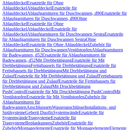
Ablaufdeckel
Ersatzteile für Ohne
Ablaufdeckel
Ablaufdeckel
Ersatzteile für
Ablaufdeckel
Ablaufgarnituren für Duschwannen, d90
Ersatzteile für
Ablaufgarnituren für Duschwannen, d90
Ohne
Ablaufdeckel
Ersatzteile für Ohne
Ablaufdeckel
Ablaufdeckel
Ersatzteile für
Ablaufdeckel
Ablaufgarnituren für Duschwannen Sestra
Ersatzteile
für Ablaufgarnituren für Duschwannen Sestra
Ohne
Ablaufdeckel
Ersatzteile für Ohne Ablaufdeckel
Zubehör für
Ablaufgarnituren für Duschwannen
Ventilstopfen
Ablaufgarnituren
für Badewannen, d52
Ersatzteile für Ablaufgarnituren für
Badewannen, d52
Mit Drehbetätigung
Ersatzteile für Mit
Drehbetätigung
Fertigbausets für Drehbetätigung
Ersatzteile für
Fertigbausets für Drehbetätigung
Mit Drehbetätigung und
Zulauf
Ersatzteile für Mit Drehbetätigung und Zulauf
Fertigbausets
für Drehbetätigung und Zulauf
Ersatzteile für Fertigbausets für
Drehbetätigung und Zulauf
Mit Druckbetätigung
PushControl
Ersatzteile für Mit Druckbetätigung PushControl
Mit
Ventilstopfen
Ersatzteile für Mit Ventilstopfen
Zubehör für
Ablaufgarnituren für
Badewannen
Anschlusssets
Wasseranschlüsse
Installations- und
Spülsysteme
Geberit Duofix
Systemwände
Ersatzteile für
Systemwände
Tragsysteme
Ersatzteile für
Tragsysteme
Beplankungen
Zubehör
Ersatzteile für
Zubehör
Montageelemente
Ersatzteile für Montageelemente
Elemente