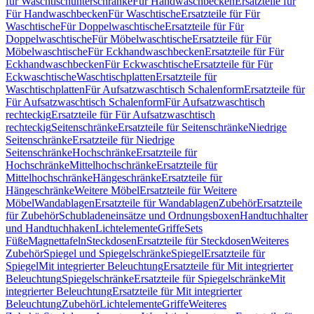
für Waschtischunterschränke
Für Handwaschbecken
Ersatzteile für
Für Handwaschbecken
Für Waschtische
Ersatzteile für Für
Waschtische
Für Doppelwaschtische
Ersatzteile für Für
Doppelwaschtische
Für Möbelwaschtische
Ersatzteile für Für
Möbelwaschtische
Für Eckhandwaschbecken
Ersatzteile für Für
Eckhandwaschbecken
Für Eckwaschtische
Ersatzteile für Für
Eckwaschtische
Waschtischplatten
Ersatzteile für
Waschtischplatten
Für Aufsatzwaschtisch Schalenform
Ersatzteile für
Für Aufsatzwaschtisch Schalenform
Für Aufsatzwaschtisch
rechteckig
Ersatzteile für Für Aufsatzwaschtisch
rechteckig
Seitenschränke
Ersatzteile für Seitenschränke
Niedrige
Seitenschränke
Ersatzteile für Niedrige
Seitenschränke
Hochschränke
Ersatzteile für
Hochschränke
Mittelhochschränke
Ersatzteile für
Mittelhochschränke
Hängeschränke
Ersatzteile für
Hängeschränke
Weitere Möbel
Ersatzteile für Weitere
Möbel
Wandablagen
Ersatzteile für Wandablagen
Zubehör
Ersatzteile
für Zubehör
Schubladeneinsätze und Ordnungsboxen
Handtuchhalter
und Handtuchhaken
Lichtelemente
Griffe
Sets
Füße
Magnettafeln
Steckdosen
Ersatzteile für Steckdosen
Weiteres
Zubehör
Spiegel und Spiegelschränke
Spiegel
Ersatzteile für
Spiegel
Mit integrierter Beleuchtung
Ersatzteile für Mit integrierter
Beleuchtung
Spiegelschränke
Ersatzteile für Spiegelschränke
Mit
integrierter Beleuchtung
Ersatzteile für Mit integrierter
Beleuchtung
Zubehör
Lichtelemente
Griffe
Weiteres