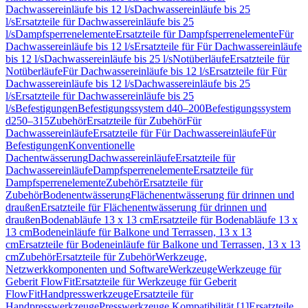
Dachwassereinläufe bis 12 l/s
Dachwassereinläufe bis 25
l/s
Ersatzteile für Dachwassereinläufe bis 25
l/s
Dampfsperrenelemente
Ersatzteile für Dampfsperrenelemente
Für
Dachwassereinläufe bis 12 l/s
Ersatzteile für Für Dachwassereinläufe
bis 12 l/s
Dachwassereinläufe bis 25 l/s
Notüberläufe
Ersatzteile für
Notüberläufe
Für Dachwassereinläufe bis 12 l/s
Ersatzteile für Für
Dachwassereinläufe bis 12 l/s
Dachwassereinläufe bis 25
l/s
Ersatzteile für Dachwassereinläufe bis 25
l/s
Befestigungen
Befestigungssystem d40–200
Befestigungssystem
d250–315
Zubehör
Ersatzteile für Zubehör
Für
Dachwassereinläufe
Ersatzteile für Für Dachwassereinläufe
Für
Befestigungen
Konventionelle
Dachentwässerung
Dachwassereinläufe
Ersatzteile für
Dachwassereinläufe
Dampfsperrenelemente
Ersatzteile für
Dampfsperrenelemente
Zubehör
Ersatzteile für
Zubehör
Bodenentwässerung
Flächenentwässerung für drinnen und
draußen
Ersatzteile für Flächenentwässerung für drinnen und
draußen
Bodenabläufe 13 x 13 cm
Ersatzteile für Bodenabläufe 13 x
13 cm
Bodeneinläufe für Balkone und Terrassen, 13 x 13
cm
Ersatzteile für Bodeneinläufe für Balkone und Terrassen, 13 x 13
cm
Zubehör
Ersatzteile für Zubehör
Werkzeuge,
Netzwerkkomponenten und Software
Werkzeuge
Werkzeuge für
Geberit FlowFit
Ersatzteile für Werkzeuge für Geberit
FlowFit
Handpresswerkzeuge
Ersatzteile für
Handpresswerkzeuge
Presswerkzeuge Kompatibilität [1]
Ersatzteile