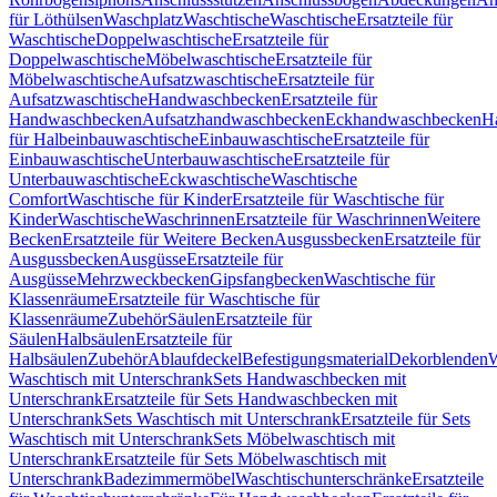
für Löthülsen
Waschplatz
Waschtische
Waschtische
Ersatzteile für
Waschtische
Doppelwaschtische
Ersatzteile für
Doppelwaschtische
Möbelwaschtische
Ersatzteile für
Möbelwaschtische
Aufsatzwaschtische
Ersatzteile für
Aufsatzwaschtische
Handwaschbecken
Ersatzteile für
Handwaschbecken
Aufsatzhandwaschbecken
Eckhandwaschbecken
H
für Halbeinbauwaschtische
Einbauwaschtische
Ersatzteile für
Einbauwaschtische
Unterbauwaschtische
Ersatzteile für
Unterbauwaschtische
Eckwaschtische
Waschtische
Comfort
Waschtische für Kinder
Ersatzteile für Waschtische für
Kinder
Waschtische
Waschrinnen
Ersatzteile für Waschrinnen
Weitere
Becken
Ersatzteile für Weitere Becken
Ausgussbecken
Ersatzteile für
Ausgussbecken
Ausgüsse
Ersatzteile für
Ausgüsse
Mehrzweckbecken
Gipsfangbecken
Waschtische für
Klassenräume
Ersatzteile für Waschtische für
Klassenräume
Zubehör
Säulen
Ersatzteile für
Säulen
Halbsäulen
Ersatzteile für
Halbsäulen
Zubehör
Ablaufdeckel
Befestigungsmaterial
Dekorblenden
W
Waschtisch mit Unterschrank
Sets Handwaschbecken mit
Unterschrank
Ersatzteile für Sets Handwaschbecken mit
Unterschrank
Sets Waschtisch mit Unterschrank
Ersatzteile für Sets
Waschtisch mit Unterschrank
Sets Möbelwaschtisch mit
Unterschrank
Ersatzteile für Sets Möbelwaschtisch mit
Unterschrank
Badezimmermöbel
Waschtischunterschränke
Ersatzteile