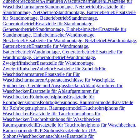
Zubehör
Steckdosen
Armaturen
Waschtischarmaturen
Ersatzteile für
Waschtischarmaturen
Standmontage, Netzbetrieb
Ersatzteile für
Standmontage, Netzbetrieb
Standmontage, Batteriebetrieb
Ersatzteile
für Standmontage, Batteriebetrieb
Standmontage,
Generatorbetrieb
Ersatzteile für Standmontage,
Generatorbetrieb
Standmontage, Einhebelmischer
Ersatzteile für
Standmontage, Einhebelmischer
Wandmontage,
Netzbetrieb
Ersatzteile für Wandmontage, Netzbetrieb
Wandmontage,
Batteriebetrieb
Ersatzteile für Wandmontage,
Batteriebetrieb
Wandmontage, Generatorbetrieb
Ersatzteile für
Wandmontage, Generatorbetrieb
Wandmontage,
Zweigriffmischer
Ersatzteile für Wandmontage,
Zweigriffmischer
Zubehör
Ersatzteile für Zubehör
Für
Waschtischarmaturen
Ersatzteile für Für
Waschtischarmaturen
Apparateanschlüsse für Waschplatz,
Spülbecken, Geräte und Ausgussbecken
Ablaufgarnituren für
Waschbecken
Ersatzteile für Ablaufgarnituren für
Waschbecken
Rohrbogensiphons
Ersatzteile für
Rohrbogensiphons
Rohrbogensiphons, Raumsparmodell
Ersatzteile
für Rohrbogensiphons, Raumsparmodell
Tauchrohrsiphons für
Waschbecken
Ersatzteile für Tauchrohrsiphons für
Waschbecken
Tauchrohrsiphons für Waschbecken,
Raumsparmodell
Ersatzteile für Tauchrohrsiphons für Waschbecken,
Raumsparmodell
UP-Siphons
Ersatzteile für UP-
Siphons
Waschbeckenanschlüsse
Ersatzteile für