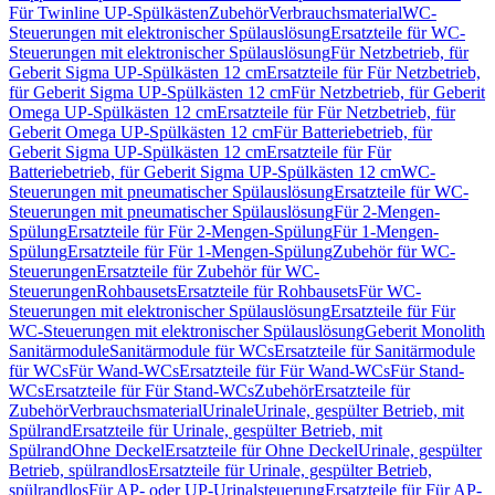
Für Twinline UP-Spülkästen
Zubehör
Verbrauchsmaterial
WC-
Steuerungen mit elektronischer Spülauslösung
Ersatzteile für WC-
Steuerungen mit elektronischer Spülauslösung
Für Netzbetrieb, für
Geberit Sigma UP-Spülkästen 12 cm
Ersatzteile für Für Netzbetrieb,
für Geberit Sigma UP-Spülkästen 12 cm
Für Netzbetrieb, für Geberit
Omega UP-Spülkästen 12 cm
Ersatzteile für Für Netzbetrieb, für
Geberit Omega UP-Spülkästen 12 cm
Für Batteriebetrieb, für
Geberit Sigma UP-Spülkästen 12 cm
Ersatzteile für Für
Batteriebetrieb, für Geberit Sigma UP-Spülkästen 12 cm
WC-
Steuerungen mit pneumatischer Spülauslösung
Ersatzteile für WC-
Steuerungen mit pneumatischer Spülauslösung
Für 2-Mengen-
Spülung
Ersatzteile für Für 2-Mengen-Spülung
Für 1-Mengen-
Spülung
Ersatzteile für Für 1-Mengen-Spülung
Zubehör für WC-
Steuerungen
Ersatzteile für Zubehör für WC-
Steuerungen
Rohbausets
Ersatzteile für Rohbausets
Für WC-
Steuerungen mit elektronischer Spülauslösung
Ersatzteile für Für
WC-Steuerungen mit elektronischer Spülauslösung
Geberit Monolith
Sanitärmodule
Sanitärmodule für WCs
Ersatzteile für Sanitärmodule
für WCs
Für Wand-WCs
Ersatzteile für Für Wand-WCs
Für Stand-
WCs
Ersatzteile für Für Stand-WCs
Zubehör
Ersatzteile für
Zubehör
Verbrauchsmaterial
Urinale
Urinale, gespülter Betrieb, mit
Spülrand
Ersatzteile für Urinale, gespülter Betrieb, mit
Spülrand
Ohne Deckel
Ersatzteile für Ohne Deckel
Urinale, gespülter
Betrieb, spülrandlos
Ersatzteile für Urinale, gespülter Betrieb,
spülrandlos
Für AP- oder UP-Urinalsteuerung
Ersatzteile für Für AP-