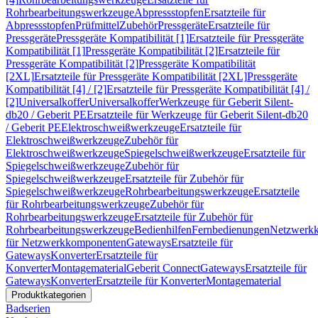
Rohrbearbeitungswerkzeuge
Abpressstopfen
Ersatzteile für
Abpressstopfen
Prüfmittel
Zubehör
Pressgeräte
Ersatzteile für
Pressgeräte
Pressgeräte Kompatibilität [1]
Ersatzteile für Pressgeräte
Kompatibilität [1]
Pressgeräte Kompatibilität [2]
Ersatzteile für
Pressgeräte Kompatibilität [2]
Pressgeräte Kompatibilität
[2XL]
Ersatzteile für Pressgeräte Kompatibilität [2XL]
Pressgeräte
Kompatibilität [4] / [2]
Ersatzteile für Pressgeräte Kompatibilität [4] /
[2]
Universalkoffer
Universalkoffer
Werkzeuge für Geberit Silent-
db20 / Geberit PE
Ersatzteile für Werkzeuge für Geberit Silent-db20
/ Geberit PE
Elektroschweißwerkzeuge
Ersatzteile für
Elektroschweißwerkzeuge
Zubehör für
Elektroschweißwerkzeuge
Spiegelschweißwerkzeuge
Ersatzteile für
Spiegelschweißwerkzeuge
Zubehör für
Spiegelschweißwerkzeuge
Ersatzteile für Zubehör für
Spiegelschweißwerkzeuge
Rohrbearbeitungswerkzeuge
Ersatzteile
für Rohrbearbeitungswerkzeuge
Zubehör für
Rohrbearbeitungswerkzeuge
Ersatzteile für Zubehör für
Rohrbearbeitungswerkzeuge
Bedienhilfen
Fernbedienungen
Netzwerk
für Netzwerkkomponenten
Gateways
Ersatzteile für
Gateways
Konverter
Ersatzteile für
Konverter
Montagematerial
Geberit Connect
Gateways
Ersatzteile für
Gateways
Konverter
Ersatzteile für Konverter
Montagematerial
Produktkategorien
Badserien