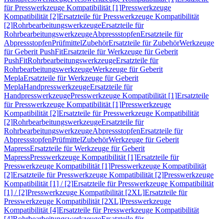
für Presswerkzeuge Kompatibilität [1]
Presswerkzeuge
Kompatibilität [2]
Ersatzteile für Presswerkzeuge Kompatibilität
[2]
Rohrbearbeitungswerkzeuge
Ersatzteile für
Rohrbearbeitungswerkzeuge
Abpressstopfen
Ersatzteile für
Abpressstopfen
Prüfmittel
Zubehör
Ersatzteile für Zubehör
Werkzeuge
für Geberit PushFit
Ersatzteile für Werkzeuge für Geberit
PushFit
Rohrbearbeitungswerkzeuge
Ersatzteile für
Rohrbearbeitungswerkzeuge
Werkzeuge für Geberit
Mepla
Ersatzteile für Werkzeuge für Geberit
Mepla
Handpresswerkzeuge
Ersatzteile für
Handpresswerkzeuge
Presswerkzeuge Kompatibilität [1]
Ersatzteile
für Presswerkzeuge Kompatibilität [1]
Presswerkzeuge
Kompatibilität [2]
Ersatzteile für Presswerkzeuge Kompatibilität
[2]
Rohrbearbeitungswerkzeuge
Ersatzteile für
Rohrbearbeitungswerkzeuge
Abpressstopfen
Ersatzteile für
Abpressstopfen
Prüfmittel
Zubehör
Werkzeuge für Geberit
Mapress
Ersatzteile für Werkzeuge für Geberit
Mapress
Presswerkzeuge Kompatibilität [1]
Ersatzteile für
Presswerkzeuge Kompatibilität [1]
Presswerkzeuge Kompatibilität
[2]
Ersatzteile für Presswerkzeuge Kompatibilität [2]
Presswerkzeuge
Kompatibilität [1] / [2]
Ersatzteile für Presswerkzeuge Kompatibilität
[1] / [2]
Presswerkzeuge Kompatibilität [2XL]
Ersatzteile für
Presswerkzeuge Kompatibilität [2XL]
Presswerkzeuge
Kompatibilität [4]
Ersatzteile für Presswerkzeuge Kompatibilität
[4]
Rohrbearbeitungswerkzeuge
Ersatzteile für