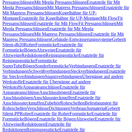
Pressanschlüssen
Mit Mepla Pressanschlüssen
Ersatzteile für Mit
Mepla Pressanschlüssen
Mit Mapress Pressanschlüssen
Ersatzteile für
Mit Mapress Pressanschlüssen
Kugelhähne für UP-
Montage
Ersatzteile für Kugelhähne für UP-Montage
Mit FlowFit
Pressanschlüssen
Ersatzteile für Mit FlowFit Pressanschlüssen
Mit
Mepla Pressanschlüssen
Ersatzteile für Mit Mepla
Pressanschlüssen
Mit Mapress Pressanschlüssen
Ersatzteile für Mit
Mapress Pressanschlüssen
Gebäude-Entwässerungssysteme
Geberit
Silent-db20
Rohre
Formstücke
Ersatzteile für
Formstücke
Bögen
Abzweige
Ersatzteile für
Abzweige
Reduktionen
Reinigungsstücke
Ersatzteile für
Reinigungsstücke
Formstücke
SuperTube
Bögen
Sonderformstücke
Verbindungen
Ersatzteile für
Verbindungen
Schweißverbindungen
Steckverbindungen
Ersatzteile
für Steckverbindungen
Spannverbindungen
Übergänge auf andere
Werkstoffe
Ersatzteile für Übergänge auf andere
Werkstoffe
Apparateanschlüsse
Ersatzteile für
Apparateanschlüsse
Anschlussbögen
Ersatzteile für
Anschlussbögen
Anschlusssteckmuffen
Ersatzteile für
Anschlusssteckmuffen
Zubehör
Rohrschellen
Befestigungen für
Rohrschellen
Verschlüsse
Dichtungen
Verbrauchsmaterial
Geberit
Silent-PP
Rohre
Ersatzteile für Rohre
Formstücke
Ersatzteile für
Formstücke
Bögen
Ersatzteile für Bögen
Abzweige
Ersatzteile für
Abzweige
Reduktionen
Ersatzteile für
Reduktionen
Reinigungsstücke
Ersatzteile für