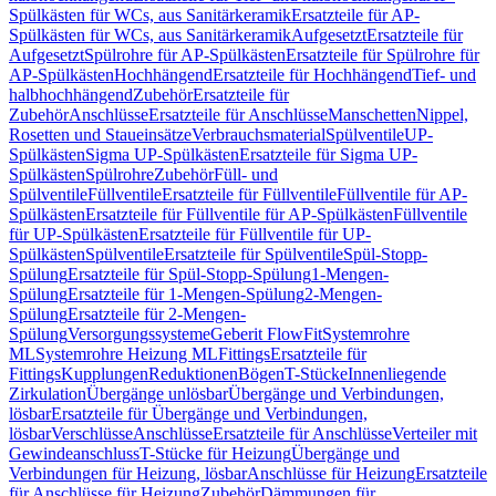
Spülkästen für WCs, aus Sanitärkeramik
Ersatzteile für AP-
Spülkästen für WCs, aus Sanitärkeramik
Aufgesetzt
Ersatzteile für
Aufgesetzt
Spülrohre für AP-Spülkästen
Ersatzteile für Spülrohre für
AP-Spülkästen
Hochhängend
Ersatzteile für Hochhängend
Tief- und
halbhochhängend
Zubehör
Ersatzteile für
Zubehör
Anschlüsse
Ersatzteile für Anschlüsse
Manschetten
Nippel,
Rosetten und Staueinsätze
Verbrauchsmaterial
Spülventile
UP-
Spülkästen
Sigma UP-Spülkästen
Ersatzteile für Sigma UP-
Spülkästen
Spülrohre
Zubehör
Füll- und
Spülventile
Füllventile
Ersatzteile für Füllventile
Füllventile für AP-
Spülkästen
Ersatzteile für Füllventile für AP-Spülkästen
Füllventile
für UP-Spülkästen
Ersatzteile für Füllventile für UP-
Spülkästen
Spülventile
Ersatzteile für Spülventile
Spül-Stopp-
Spülung
Ersatzteile für Spül-Stopp-Spülung
1-Mengen-
Spülung
Ersatzteile für 1-Mengen-Spülung
2-Mengen-
Spülung
Ersatzteile für 2-Mengen-
Spülung
Versorgungssysteme
Geberit FlowFit
Systemrohre
ML
Systemrohre Heizung ML
Fittings
Ersatzteile für
Fittings
Kupplungen
Reduktionen
Bögen
T-Stücke
Innenliegende
Zirkulation
Übergänge unlösbar
Übergänge und Verbindungen,
lösbar
Ersatzteile für Übergänge und Verbindungen,
lösbar
Verschlüsse
Anschlüsse
Ersatzteile für Anschlüsse
Verteiler mit
Gewindeanschluss
T-Stücke für Heizung
Übergänge und
Verbindungen für Heizung, lösbar
Anschlüsse für Heizung
Ersatzteile
für Anschlüsse für Heizung
Zubehör
Dämmungen für