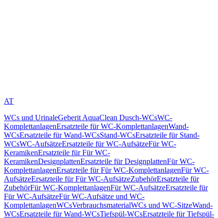
AT
WCs und Urinale
Geberit AquaClean Dusch-WCs
WC-
Komplettanlagen
Ersatzteile für WC-Komplettanlagen
Wand-
WCs
Ersatzteile für Wand-WCs
Stand-WCs
Ersatzteile für Stand-
WCs
WC-Aufsätze
Ersatzteile für WC-Aufsätze
Für WC-
Keramiken
Ersatzteile für Für WC-
Keramiken
Designplatten
Ersatzteile für Designplatten
Für WC-
Komplettanlagen
Ersatzteile für Für WC-Komplettanlagen
Für WC-
Aufsätze
Ersatzteile für Für WC-Aufsätze
Zubehör
Ersatzteile für
Zubehör
Für WC-Komplettanlagen
Für WC-Aufsätze
Ersatzteile für
Für WC-Aufsätze
Für WC-Aufsätze und WC-
Komplettanlagen
WCs
Verbrauchsmaterial
WCs und WC-Sitze
Wand-
WCs
Ersatzteile für Wand-WCs
Tiefspül-WCs
Ersatzteile für Tiefspül-