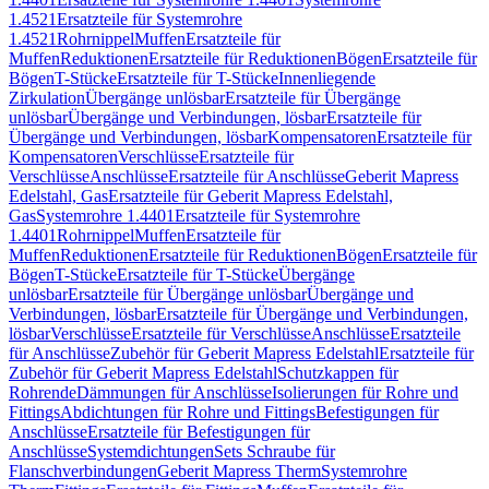
1.4521
Ersatzteile für Systemrohre
1.4521
Rohrnippel
Muffen
Ersatzteile für
Muffen
Reduktionen
Ersatzteile für Reduktionen
Bögen
Ersatzteile für
Bögen
T-Stücke
Ersatzteile für T-Stücke
Innenliegende
Zirkulation
Übergänge unlösbar
Ersatzteile für Übergänge
unlösbar
Übergänge und Verbindungen, lösbar
Ersatzteile für
Übergänge und Verbindungen, lösbar
Kompensatoren
Ersatzteile für
Kompensatoren
Verschlüsse
Ersatzteile für
Verschlüsse
Anschlüsse
Ersatzteile für Anschlüsse
Geberit Mapress
Edelstahl, Gas
Ersatzteile für Geberit Mapress Edelstahl,
Gas
Systemrohre 1.4401
Ersatzteile für Systemrohre
1.4401
Rohrnippel
Muffen
Ersatzteile für
Muffen
Reduktionen
Ersatzteile für Reduktionen
Bögen
Ersatzteile für
Bögen
T-Stücke
Ersatzteile für T-Stücke
Übergänge
unlösbar
Ersatzteile für Übergänge unlösbar
Übergänge und
Verbindungen, lösbar
Ersatzteile für Übergänge und Verbindungen,
lösbar
Verschlüsse
Ersatzteile für Verschlüsse
Anschlüsse
Ersatzteile
für Anschlüsse
Zubehör für Geberit Mapress Edelstahl
Ersatzteile für
Zubehör für Geberit Mapress Edelstahl
Schutzkappen für
Rohrende
Dämmungen für Anschlüsse
Isolierungen für Rohre und
Fittings
Abdichtungen für Rohre und Fittings
Befestigungen für
Anschlüsse
Ersatzteile für Befestigungen für
Anschlüsse
Systemdichtungen
Sets Schraube für
Flanschverbindungen
Geberit Mapress Therm
Systemrohre