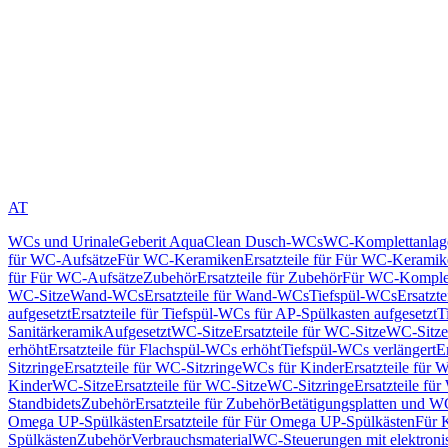
AT
WCs und Urinale
Geberit AquaClean Dusch-WCs
WC-Komplettanlag
für WC-Aufsätze
Für WC-Keramiken
Ersatzteile für Für WC-Kerami
für Für WC-Aufsätze
Zubehör
Ersatzteile für Zubehör
Für WC-Komplet
WC-Sitze
Wand-WCs
Ersatzteile für Wand-WCs
Tiefspül-WCs
Ersatzt
aufgesetzt
Ersatzteile für Tiefspül-WCs für AP-Spülkasten aufgesetzt
T
Sanitärkeramik
Aufgesetzt
WC-Sitze
Ersatzteile für WC-Sitze
WC-Sitze
erhöht
Ersatzteile für Flachspül-WCs erhöht
Tiefspül-WCs verlängert
E
Sitzringe
Ersatzteile für WC-Sitzringe
WCs für Kinder
Ersatzteile für 
Kinder
WC-Sitze
Ersatzteile für WC-Sitze
WC-Sitzringe
Ersatzteile fü
Standbidets
Zubehör
Ersatzteile für Zubehör
Betätigungsplatten und W
Omega UP-Spülkästen
Ersatzteile für Für Omega UP-Spülkästen
Für 
Spülkästen
Zubehör
Verbrauchsmaterial
WC-Steuerungen mit elektroni