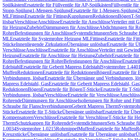
Spülkästen
Ersatzteile für Füllventile für AP-Spülkästen
Füllventile fü
Stopp-Spülung
1-Mengen-Spülung
Ersatzteile für 1-Mengen-Spülung
2
ML
Fittings
Ersatzteile für Fittings
Kupplungen
Reduktionen
Bögen
T-St
lösbar
Verschlüsse
Anschlüsse
Ersatzteile für Anschlüsse
Verteiler mit 
für Heizung
Zubehör
Dämmungen für Anschlüsse
Abdichtungen für Ro
Rohre
Befestigungen für Anschlüsse
Systemdichtungen
Sets Schraube 
ML
Ersatzteile für Systemrohre Heizung ML
Fittings
Ersatzteile für Fit
Stücke
Innenliegende Zirkulation
Übergänge unlösbar
Ersatzteile für 
Verschlüsse
Anschlüsse
Ersatzteile für Anschlüsse
Verteiler mit Gewin
Heizung
Ersatzteile für Anschlüsse für Heizung
Zubehör
Ersatzteile fü
Rohre
Befestigungen für Rohre
Befestigungen für Anschlüsse
Ersatzte
Edelstahl
Ersatzteile für Geberit Mapress Edelstahl
Systemrohre 1.440
Muffen
Reduktionen
Ersatzteile für Reduktionen
Bögen
Ersatzteile für
Verbindungen, lösbar
Ersatzteile für Übergänge und Verbindungen, lö
Mapress Edelstahl, Gas
Ersatzteile für Geberit Mapress Edelstahl, Gas
Reduktionen
Bögen
Ersatzteile für Bögen
T-Stücke
Ersatzteile für T-St
Verbindungen, lösbar
Verschlüsse
Ersatzteile für Verschlüsse
Anschlüss
Rohrende
Dämmungen für Anschlüsse
Isolierungen für Rohre und Fitt
Schraube für Flanschverbindungen
Geberit Mapress Therm
Systemroh
Stücke
Ersatzteile für T-Stücke
Übergänge unlösbar
Ersatzteile für Üb
Kompensatoren
Verschlüsse
Ersatzteile für Verschlüsse
T-Stücke für H
Therm
Schutzkappen für Rohrende
Systemdichtungen
Sets Schraube f
1.0034
Systemrohre 1.0215
Rohrnippel
Muffen
Ersatzteile für Muffen
R
Kreuzstücke
Übergänge unlösbar
Ersatzteile für Übergänge unlösbar
Üb
Kompensatoren
Verschlüsse
Ersatzteile für Verschlüsse
T-Stücke für H