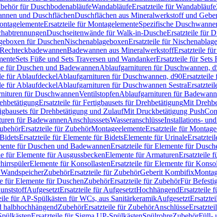
Zubehör für Duschbodenabläufe
Wandabläufe
Ersatzteile für Wandabläufe
wannen und Duschflächen
Duschflächen aus Mineralwerkstoff und Geberi
ntagelemente
Ersatzteile für Montagelemente
Spezifische Duschwanne
schabtrennungen
Duschseitenwände für Walk-in-Dusche
Ersatzteile für
lageboxen für Duschen
Nischenablageboxen
Ersatzteile für Nischenabla
ür Rechteckbadewannen
Badewannen aus Mineralwerkstoff
Ersatzteile f
mente
Sets Füße und Sets Traversen und Wandanker
Ersatzteile für Set
se für Duschen und Badewannen
Ablaufgarnituren für Duschwannen, 
ile für Ablaufdeckel
Ablaufgarnituren für Duschwannen, d90
Ersatzteil
ile für Ablaufdeckel
Ablaufgarnituren für Duschwannen Sestra
Ersatztei
rnituren für Duschwannen
Ventilstopfen
Ablaufgarnituren für Badewann
rehbetätigung
Ersatzteile für Fertigbausets für Drehbetätigung
Mit Drehbe
rtigbausets für Drehbetätigung und Zulauf
Mit Druckbetätigung PushCon
ituren für Badewannen
Anschlusssets
Wasseranschlüsse
Installations- un
ubehör
Ersatzteile für Zubehör
Montageelemente
Ersatzteile für Montag
Bidets
Ersatzteile für Elemente für Bidets
Elemente für Urinale
Ersatztei
mente für Duschen und Badewannen
Ersatzteile für Elemente für Dus
ile für Elemente für Ausgussbecken
Elemente für Armaturen
Ersatzteile 
hirrspüler
Elemente für Konsollasten
Ersatzteile für Elemente für Konso
r Wandspeicher
Zubehör
Ersatzteile für Zubehör
Geberit Kombifix
Montag
le für Elemente für Duschen
Zubehör
Ersatzteile für Zubehör
Für Befesti
unststoff
Aufgesetzt
Ersatzteile für Aufgesetzt
Hochhängend
Ersatzteile
eile für AP-Spülkästen für WCs, aus Sanitärkeramik
Aufgesetzt
Ersatztei
nd halbhochhängend
Zubehör
Ersatzteile für Zubehör
Anschlüsse
Ersatztei
pülkästen
Ersatzteile für Sigma UP-Spülkästen
Spülrohre
Zubehör
Füll- 