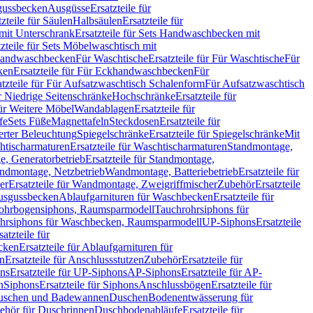
sgussbecken
Ausgüsse
Ersatzteile für
tzteile für Säulen
Halbsäulen
Ersatzteile für
mit Unterschrank
Ersatzteile für Sets Handwaschbecken mit
tzteile für Sets Möbelwaschtisch mit
 Handwaschbecken
Für Waschtische
Ersatzteile für Für Waschtische
Für
ken
Ersatzteile für Für Eckhandwaschbecken
Für
atzteile für Für Aufsatzwaschtisch Schalenform
Für Aufsatzwaschtisch
ür Niedrige Seitenschränke
Hochschränke
Ersatzteile für
für Weitere Möbel
Wandablagen
Ersatzteile für
fe
Sets Füße
Magnettafeln
Steckdosen
Ersatzteile für
ierter Beleuchtung
Spiegelschränke
Ersatzteile für Spiegelschränke
Mit
htischarmaturen
Ersatzteile für Waschtischarmaturen
Standmontage,
, Generatorbetrieb
Ersatzteile für Standmontage,
andmontage, Netzbetrieb
Wandmontage, Batteriebetrieb
Ersatzteile für
er
Ersatzteile für Wandmontage, Zweigriffmischer
Zubehör
Ersatzteile
Ausgussbecken
Ablaufgarnituren für Waschbecken
Ersatzteile für
 Rohrbogensiphons, Raumsparmodell
Tauchrohrsiphons für
rohrsiphons für Waschbecken, Raumsparmodell
UP-Siphons
Ersatzteile
satzteile für
ecken
Ersatzteile für Ablaufgarnituren für
en
Ersatzteile für Anschlussstutzen
Zubehör
Ersatzteile für
ns
Ersatzteile für UP-Siphons
AP-Siphons
Ersatzteile für AP-
n
Siphons
Ersatzteile für Siphons
Anschlussbögen
Ersatzteile für
uschen und Badewannen
Duschen
Bodenentwässerung für
behör für Duschrinnen
Duschbodenabläufe
Ersatzteile für