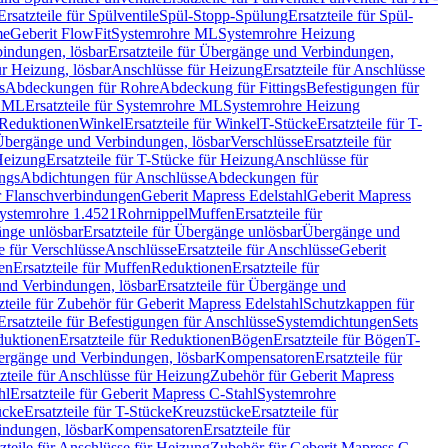
Ersatzteile für Spülventile
Spül-Stopp-Spülung
Ersatzteile für Spül-
me
Geberit FlowFit
Systemrohre ML
Systemrohre Heizung
indungen, lösbar
Ersatzteile für Übergänge und Verbindungen,
r Heizung, lösbar
Anschlüsse für Heizung
Ersatzteile für Anschlüsse
s
Abdeckungen für Rohre
Abdeckung für Fittings
Befestigungen für
e ML
Ersatzteile für Systemrohre ML
Systemrohre Heizung
r Reduktionen
Winkel
Ersatzteile für Winkel
T-Stücke
Ersatzteile für T-
r Übergänge und Verbindungen, lösbar
Verschlüsse
Ersatzteile für
Heizung
Ersatzteile für T-Stücke für Heizung
Anschlüsse für
ngs
Abdichtungen für Anschlüsse
Abdeckungen für
r Flanschverbindungen
Geberit Mapress Edelstahl
Geberit Mapress
 Systemrohre 1.4521
Rohrnippel
Muffen
Ersatzteile für
nge unlösbar
Ersatzteile für Übergänge unlösbar
Übergänge und
le für Verschlüsse
Anschlüsse
Ersatzteile für Anschlüsse
Geberit
en
Ersatzteile für Muffen
Reduktionen
Ersatzteile für
nd Verbindungen, lösbar
Ersatzteile für Übergänge und
zteile für Zubehör für Geberit Mapress Edelstahl
Schutzkappen für
Ersatzteile für Befestigungen für Anschlüsse
Systemdichtungen
Sets
duktionen
Ersatzteile für Reduktionen
Bögen
Ersatzteile für Bögen
T-
bergänge und Verbindungen, lösbar
Kompensatoren
Ersatzteile für
zteile für Anschlüsse für Heizung
Zubehör für Geberit Mapress
hl
Ersatzteile für Geberit Mapress C-Stahl
Systemrohre
ücke
Ersatzteile für T-Stücke
Kreuzstücke
Ersatzteile für
indungen, lösbar
Kompensatoren
Ersatzteile für
zteile für Anschlüsse für Heizung
Zubehör für Geberit Mapress C-