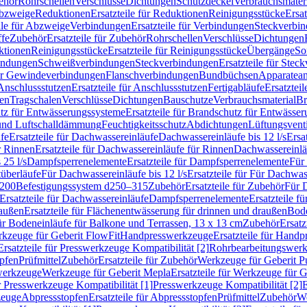
ehör
Rohrschellen
Verschlüsse
Dichtungen
Schutzdeckel
Verbrauchsmater
Abzweige
Reduktionen
Ersatzteile für Reduktionen
Reinigungsstücke
Ersat
ile für Abzweige
Verbindungen
Ersatzteile für Verbindungen
Steckverbi
ffe
Zubehör
Ersatzteile für Zubehör
Rohrschellen
Verschlüsse
Dichtungen
ktionen
Reinigungsstücke
Ersatzteile für Reinigungsstücke
Übergänge
So
bindungen
Schweißverbindungen
Steckverbindungen
Ersatzteile für Ste
für Gewindeverbindungen
Flanschverbindungen
Bundbüchsen
Apparatean
Anschlussstutzen
Ersatzteile für Anschlussstutzen
Fertigabläufe
Ersatzteil
len
Tragschalen
Verschlüsse
Dichtungen
Bauschutze
Verbrauchsmaterial
Br
tz für Entwässerungssysteme
Ersatzteile für Brandschutz für Entwässe
und Luftschalldämmung
Feuchtigkeitsschutz
Abdichtungen
Lüftungsvent
fe
Ersatzteile für Dachwassereinläufe
Dachwassereinläufe bis 12 l/s
Ersa
r Rinnen
Ersatzteile für Dachwassereinläufe für Rinnen
Dachwassereinläu
 25 l/s
Dampfsperrenelemente
Ersatzteile für Dampfsperrenelemente
Für 
tüberläufe
Für Dachwassereinläufe bis 12 l/s
Ersatzteile für Für Dachwass
–200
Befestigungssystem d250–315
Zubehör
Ersatzteile für Zubehör
Für 
Ersatzteile für Dachwassereinläufe
Dampfsperrenelemente
Ersatzteile 
raußen
Ersatzteile für Flächenentwässerung für drinnen und draußen
Bode
für Bodeneinläufe für Balkone und Terrassen, 13 x 13 cm
Zubehör
Ersatz
erkzeuge für Geberit FlowFit
Handpresswerkzeuge
Ersatzteile für Hand
Ersatzteile für Presswerkzeuge Kompatibilität [2]
Rohrbearbeitungswer
opfen
Prüfmittel
Zubehör
Ersatzteile für Zubehör
Werkzeuge für Geberit P
swerkzeuge
Werkzeuge für Geberit Mepla
Ersatzteile für Werkzeuge für 
ür Presswerkzeuge Kompatibilität [1]
Presswerkzeuge Kompatibilität [2]
E
zeuge
Abpressstopfen
Ersatzteile für Abpressstopfen
Prüfmittel
Zubehör
We