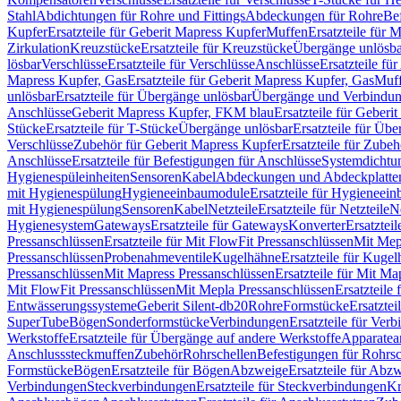
Stahl
Abdichtungen für Rohre und Fittings
Abdeckungen für Rohre
Be
Kupfer
Ersatzteile für Geberit Mapress Kupfer
Muffen
Ersatzteile für 
Zirkulation
Kreuzstücke
Ersatzteile für Kreuzstücke
Übergänge unlösba
lösbar
Verschlüsse
Ersatzteile für Verschlüsse
Anschlüsse
Ersatzteile fü
Mapress Kupfer, Gas
Ersatzteile für Geberit Mapress Kupfer, Gas
Muf
unlösbar
Ersatzteile für Übergänge unlösbar
Übergänge und Verbindun
Anschlüsse
Geberit Mapress Kupfer, FKM blau
Ersatzteile für Geber
Stücke
Ersatzteile für T-Stücke
Übergänge unlösbar
Ersatzteile für Üb
Verschlüsse
Zubehör für Geberit Mapress Kupfer
Ersatzteile für Zube
Anschlüsse
Ersatzteile für Befestigungen für Anschlüsse
Systemdichtu
Hygienespüleinheiten
Sensoren
Kabel
Abdeckungen und Abdeckplatte
mit Hygienespülung
Hygieneeinbaumodule
Ersatzteile für Hygieneei
mit Hygienespülung
Sensoren
Kabel
Netzteile
Ersatzteile für Netzteile
N
Hygienesystem
Gateways
Ersatzteile für Gateways
Konverter
Ersatzteil
Pressanschlüssen
Ersatzteile für Mit FlowFit Pressanschlüssen
Mit Mep
Pressanschlüssen
Probenahmeventile
Kugelhähne
Ersatzteile für Kuge
Pressanschlüssen
Mit Mapress Pressanschlüssen
Ersatzteile für Mit Ma
Mit FlowFit Pressanschlüssen
Mit Mepla Pressanschlüssen
Ersatzteile
Entwässerungssysteme
Geberit Silent-db20
Rohre
Formstücke
Ersatztei
SuperTube
Bögen
Sonderformstücke
Verbindungen
Ersatzteile für Ver
Werkstoffe
Ersatzteile für Übergänge auf andere Werkstoffe
Apparatea
Anschlusssteckmuffen
Zubehör
Rohrschellen
Befestigungen für Rohrsc
Formstücke
Bögen
Ersatzteile für Bögen
Abzweige
Ersatzteile für Abz
Verbindungen
Steckverbindungen
Ersatzteile für Steckverbindungen
Kr