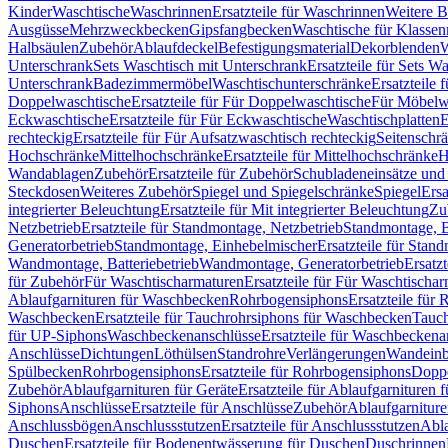
Kinder
Waschtische
Waschrinnen
Ersatzteile für Waschrinnen
Weitere 
Ausgüsse
Mehrzweckbecken
Gipsfangbecken
Waschtische für Klasse
Halbsäulen
Zubehör
Ablaufdeckel
Befestigungsmaterial
Dekorblenden
W
Unterschrank
Sets Waschtisch mit Unterschrank
Ersatzteile für Sets W
Unterschrank
Badezimmermöbel
Waschtischunterschränke
Ersatzteile 
Doppelwaschtische
Ersatzteile für Für Doppelwaschtische
Für Möbelw
Eckwaschtische
Ersatzteile für Für Eckwaschtische
Waschtischplatten
E
rechteckig
Ersatzteile für Für Aufsatzwaschtisch rechteckig
Seitenschr
Hochschränke
Mittelhochschränke
Ersatzteile für Mittelhochschränke
H
Wandablagen
Zubehör
Ersatzteile für Zubehör
Schubladeneinsätze un
Steckdosen
Weiteres Zubehör
Spiegel und Spiegelschränke
Spiegel
Ersa
integrierter Beleuchtung
Ersatzteile für Mit integrierter Beleuchtung
Zu
Netzbetrieb
Ersatzteile für Standmontage, Netzbetrieb
Standmontage, Ba
Generatorbetrieb
Standmontage, Einhebelmischer
Ersatzteile für Stan
Wandmontage, Batteriebetrieb
Wandmontage, Generatorbetrieb
Ersatz
für Zubehör
Für Waschtischarmaturen
Ersatzteile für Für Waschtischa
Ablaufgarnituren für Waschbecken
Rohrbogensiphons
Ersatzteile für
Waschbecken
Ersatzteile für Tauchrohrsiphons für Waschbecken
Tauch
für UP-Siphons
Waschbeckenanschlüsse
Ersatzteile für Waschbeckena
Anschlüsse
Dichtungen
Löthülsen
Standrohre
Verlängerungen
Wandeinb
Spülbecken
Rohrbogensiphons
Ersatzteile für Rohrbogensiphons
Dopp
Zubehör
Ablaufgarnituren für Geräte
Ersatzteile für Ablaufgarnituren 
Siphons
Anschlüsse
Ersatzteile für Anschlüsse
Zubehör
Ablaufgarnitur
Anschlussbögen
Anschlussstutzen
Ersatzteile für Anschlussstutzen
Abla
Duschen
Ersatzteile für Bodenentwässerung für Duschen
Duschrinnen