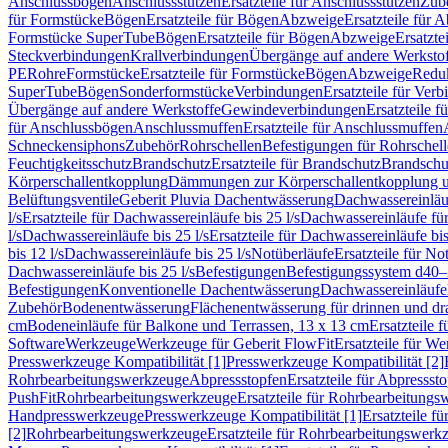
Anschlussbögen
Anschlussstutzen
Ersatzteile für Anschlussstutzen
Zub
für Formstücke
Bögen
Ersatzteile für Bögen
Abzweige
Ersatzteile für 
Formstücke SuperTube
Bögen
Ersatzteile für Bögen
Abzweige
Ersatzte
Steckverbindungen
Krallverbindungen
Übergänge auf andere Werksto
PE
Rohre
Formstücke
Ersatzteile für Formstücke
Bögen
Abzweige
Redu
SuperTube
Bögen
Sonderformstücke
Verbindungen
Ersatzteile für Ver
Übergänge auf andere Werkstoffe
Gewindeverbindungen
Ersatzteile 
für Anschlussbögen
Anschlussmuffen
Ersatzteile für Anschlussmuffen
Schneckensiphons
Zubehör
Rohrschellen
Befestigungen für Rohrschel
Feuchtigkeitsschutz
Brandschutz
Ersatzteile für Brandschutz
Brandschu
Körperschallentkopplung
Dämmungen zur Körperschallentkopplung 
Belüftungsventile
Geberit Pluvia Dachentwässerung
Dachwassereinläu
l/s
Ersatzteile für Dachwassereinläufe bis 25 l/s
Dachwassereinläufe fü
l/s
Dachwassereinläufe bis 25 l/s
Ersatzteile für Dachwassereinläufe bis
bis 12 l/s
Dachwassereinläufe bis 25 l/s
Notüberläufe
Ersatzteile für No
Dachwassereinläufe bis 25 l/s
Befestigungen
Befestigungssystem d40
Befestigungen
Konventionelle Dachentwässerung
Dachwassereinläufe
Zubehör
Bodenentwässerung
Flächenentwässerung für drinnen und d
cm
Bodeneinläufe für Balkone und Terrassen, 13 x 13 cm
Ersatzteile 
Software
Werkzeuge
Werkzeuge für Geberit FlowFit
Ersatzteile für W
Presswerkzeuge Kompatibilität [1]
Presswerkzeuge Kompatibilität [2]
Rohrbearbeitungswerkzeuge
Abpressstopfen
Ersatzteile für Abpressst
PushFit
Rohrbearbeitungswerkzeuge
Ersatzteile für Rohrbearbeitung
Handpresswerkzeuge
Presswerkzeuge Kompatibilität [1]
Ersatzteile f
[2]
Rohrbearbeitungswerkzeuge
Ersatzteile für Rohrbearbeitungswerk