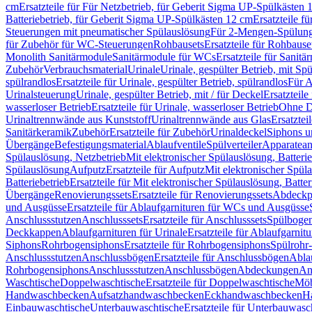
cm
Ersatzteile für Für Netzbetrieb, für Geberit Sigma UP-Spülkästen 
Batteriebetrieb, für Geberit Sigma UP-Spülkästen 12 cm
Ersatzteile f
Steuerungen mit pneumatischer Spülauslösung
Für 2-Mengen-Spülun
für Zubehör für WC-Steuerungen
Rohbausets
Ersatzteile für Rohbause
Monolith Sanitärmodule
Sanitärmodule für WCs
Ersatzteile für Sanit
Zubehör
Verbrauchsmaterial
Urinale
Urinale, gespülter Betrieb, mit Sp
spülrandlos
Ersatzteile für Urinale, gespülter Betrieb, spülrandlos
Für A
Urinalsteuerung
Urinale, gespülter Betrieb, mit / für Deckel
Ersatzteile
wasserloser Betrieb
Ersatzteile für Urinale, wasserloser Betrieb
Ohne D
Urinaltrennwände aus Kunststoff
Urinaltrennwände aus Glas
Ersatztei
Sanitärkeramik
Zubehör
Ersatzteile für Zubehör
Urinaldeckel
Siphons u
Übergänge
Befestigungsmaterial
Ablaufventile
Spülverteiler
Apparatean
Spülauslösung, Netzbetrieb
Mit elektronischer Spülauslösung, Batterie
Spülauslösung
Aufputz
Ersatzteile für Aufputz
Mit elektronischer Spül
Batteriebetrieb
Ersatzteile für Mit elektronischer Spülauslösung, Batter
Übergänge
Renovierungssets
Ersatzteile für Renovierungssets
Abdeckpl
und Ausgüsse
Ersatzteile für Ablaufgarnituren für WCs und Ausgüsse
Anschlussstutzen
Anschlusssets
Ersatzteile für Anschlusssets
Spülbogen
Deckkappen
Ablaufgarnituren für Urinale
Ersatzteile für Ablaufgarnitu
Siphons
Rohrbogensiphons
Ersatzteile für Rohrbogensiphons
Spülrohr
Anschlussstutzen
Anschlussbögen
Ersatzteile für Anschlussbögen
Ablau
Rohrbogensiphons
Anschlussstutzen
Anschlussbögen
Abdeckungen
An
Waschtische
Doppelwaschtische
Ersatzteile für Doppelwaschtische
Möb
Handwaschbecken
Aufsatzhandwaschbecken
Eckhandwaschbecken
H
Einbauwaschtische
Unterbauwaschtische
Ersatzteile für Unterbauwasc