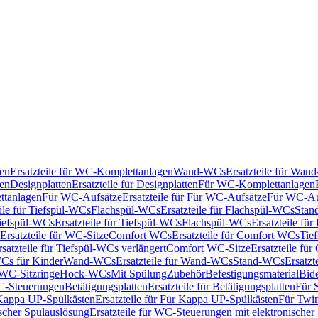
en
Ersatzteile für WC-Komplettanlagen
Wand-WCs
Ersatzteile für Wa
ken
Designplatten
Ersatzteile für Designplatten
Für WC-Komplettanlagen
tanlagen
Für WC-Aufsätze
Ersatzteile für Für WC-Aufsätze
Für WC-Au
eile für Tiefspül-WCs
Flachspül-WCs
Ersatzteile für Flachspül-WCs
Stan
iefspül-WCs
Ersatzteile für Tiefspül-WCs
Flachspül-WCs
Ersatzteile fü
Ersatzteile für WC-Sitze
Comfort WCs
Ersatzteile für Comfort WCs
Tie
rsatzteile für Tiefspül-WCs verlängert
Comfort WC-Sitze
Ersatzteile fü
WCs für Kinder
Wand-WCs
Ersatzteile für Wand-WCs
Stand-WCs
Ersatzt
r WC-Sitzringe
Hock-WCs
Mit Spülung
Zubehör
Befestigungsmaterial
Bide
C-Steuerungen
Betätigungsplatten
Ersatzteile für Betätigungsplatten
Für 
Kappa UP-Spülkästen
Ersatzteile für Für Kappa UP-Spülkästen
Für Twin
scher Spülauslösung
Ersatzteile für WC-Steuerungen mit elektronischer