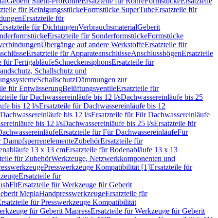
ial
Geberit Silent-Pro
Rohre
Ersatzteile für Rohre
Formstücke
Ersatzteile
zteile für Reinigungsstücke
Formstücke SuperTube
Ersatzteile für
ndungen
Ersatzteile für
Ersatzteile für Dichtungen
Verbrauchsmaterial
Geberit
nderformstücke
Ersatzteile für Sonderformstücke
Formstücke
ckverbindungen
Übergänge auf andere Werkstoffe
Ersatzteile für
schlüsse
Ersatzteile für Apparateanschlüsse
Anschlussbögen
Ersatzteile
e für Fertigabläufe
Schneckensiphons
Ersatzteile für
andschutz, Schallschutz und
rungssysteme
Schallschutz
Dämmungen zur
ile für Entwässerung
Belüftungsventile
Ersatzteile für
tzteile für Dachwassereinläufe bis 12 l/s
Dachwassereinläufe bis 25
fe bis 12 l/s
Ersatzteile für Dachwassereinläufe bis 12
Dachwassereinläufe bis 12 l/s
Ersatzteile für Für Dachwassereinläufe
ereinläufe bis 12 l/s
Dachwassereinläufe bis 25 l/s
Ersatzteile für
Dachwassereinläufe
Ersatzteile für Für Dachwassereinläufe
Für
für Dampfsperrenelemente
Zubehör
Ersatzteile für
nabläufe 13 x 13 cm
Ersatzteile für Bodenabläufe 13 x 13
teile für Zubehör
Werkzeuge, Netzwerkkomponenten und
presswerkzeuge
Presswerkzeuge Kompatibilität [1]
Ersatzteile für
kzeuge
Ersatzteile für
ushFit
Ersatzteile für Werkzeuge für Geberit
Geberit Mepla
Handpresswerkzeuge
Ersatzteile für
rsatzteile für Presswerkzeuge Kompatibilität
rkzeuge für Geberit Mapress
Ersatzteile für Werkzeuge für Geberit