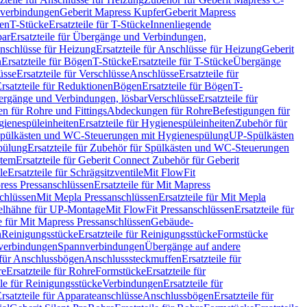
hverbindungen
Geberit Mapress Kupfer
Geberit Mapress
gen
T-Stücke
Ersatzteile für T-Stücke
Innenliegende
bar
Ersatzteile für Übergänge und Verbindungen,
nschlüsse für Heizung
Ersatzteile für Anschlüsse für Heizung
Geberit
n
Ersatzteile für Bögen
T-Stücke
Ersatzteile für T-Stücke
Übergänge
üsse
Ersatzteile für Verschlüsse
Anschlüsse
Ersatzteile für
rsatzteile für Reduktionen
Bögen
Ersatzteile für Bögen
T-
bergänge und Verbindungen, lösbar
Verschlüsse
Ersatzteile für
n für Rohre und Fittings
Abdeckungen für Rohre
Befestigungen für
ienespüleinheiten
Ersatzteile für Hygienespüleinheiten
Zubehör für
r Spülkästen und WC-Steuerungen mit Hygienespülung
UP-Spülkästen
pülung
Ersatzteile für Zubehör für Spülkästen und WC-Steuerungen
stem
Ersatzteile für Geberit Connect Zubehör für Geberit
le
Ersatzteile für Schrägsitzventile
Mit FlowFit
ress Pressanschlüssen
Ersatzteile für Mit Mapress
schlüssen
Mit Mepla Pressanschlüssen
Ersatzteile für Mit Mepla
gelhähne für UP-Montage
Mit FlowFit Pressanschlüssen
Ersatzteile für
le für Mit Mapress Pressanschlüssen
Gebäude-
n
Reinigungsstücke
Ersatzteile für Reinigungsstücke
Formstücke
ckverbindungen
Spannverbindungen
Übergänge auf andere
e für Anschlussbögen
Anschlusssteckmuffen
Ersatzteile für
re
Ersatzteile für Rohre
Formstücke
Ersatzteile für
ile für Reinigungsstücke
Verbindungen
Ersatzteile für
rsatzteile für Apparateanschlüsse
Anschlussbögen
Ersatzteile für