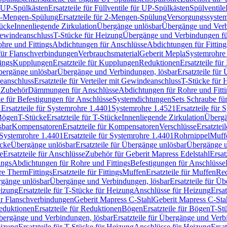
r UP-Spülkästen
Ersatzteile für Füllventile für UP-Spülkästen
Spülventile
-Mengen-Spülung
Ersatzteile für 2-Mengen-Spülung
Versorgungssyste
ücke
Innenliegende Zirkulation
Übergänge unlösbar
Übergänge und Verb
Gewindeanschluss
T-Stücke für Heizung
Übergänge und Verbindungen fü
hre und Fittings
Abdichtungen für Anschlüsse
Abdichtungen für Fitting
für Flanschverbindungen
Verbrauchsmaterial
Geberit Mepla
Systemrohr
tings
Kupplungen
Ersatzteile für Kupplungen
Reduktionen
Ersatzteile fü
Übergänge unlösbar
Übergänge und Verbindungen, lösbar
Ersatzteile fü
deanschluss
Ersatzteile für Verteiler mit Gewindeanschluss
T-Stücke für 
r Zubehör
Dämmungen für Anschlüsse
Abdichtungen für Rohre und Fitti
ile für Befestigungen für Anschlüsse
Systemdichtungen
Sets Schraube fü
1
Ersatzteile für Systemrohre 1.4401
Systemrohre 1.4521
Ersatzteile für
 Bögen
T-Stücke
Ersatzteile für T-Stücke
Innenliegende Zirkulation
Übergä
sbar
Kompensatoren
Ersatzteile für Kompensatoren
Verschlüsse
Ersatztei
Systemrohre 1.4401
Ersatzteile für Systemrohre 1.4401
Rohrnippel
Muff
ücke
Übergänge unlösbar
Ersatzteile für Übergänge unlösbar
Übergänge u
e
Ersatzteile für Anschlüsse
Zubehör für Geberit Mapress Edelstahl
Ersat
ings
Abdichtungen für Rohre und Fittings
Befestigungen für Anschlüsse
re Therm
Fittings
Ersatzteile für Fittings
Muffen
Ersatzteile für Muffen
Re
ergänge unlösbar
Übergänge und Verbindungen, lösbar
Ersatzteile für Ü
eizung
Ersatzteile für T-Stücke für Heizung
Anschlüsse für Heizung
Ersat
ür Flanschverbindungen
Geberit Mapress C-Stahl
Geberit Mapress C-Sta
eduktionen
Ersatzteile für Reduktionen
Bögen
Ersatzteile für Bögen
T-St
ergänge und Verbindungen, lösbar
Ersatzteile für Übergänge und Verb
eizung
Ersatzteile für T-Stücke für Heizung
Anschlüsse für Heizung
Ersat