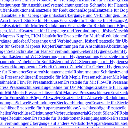
festigungen für Anschlüsse
Systemdichtungen
Sets Schraube für Flansc
Muffen
Reduktionen
Ersatzteile für Reduktionen
Bögen
Ersatzteile für Bö
r
Ersatzteile für Übergänge unlösbar
Übergänge und Verbindungen, lös
r Anschlüsse
T-Stücke für Heizung
Ersatzteile für T-Stücke für Heizung
A
fen
Ersatzteile für Muffen
Reduktionen
Ersatzteile für Reduktionen
Böge
gen, lösbar
Ersatzteile für Übergänge und Verbindungen, lösbar
Verschl
it Mapress Kupfer, FKM blau
Muffen
Ersatzteile für Muffen
Reduktionen
E
ergänge unlösbar
Übergänge und Verbindungen, lösbar
Ersatzteile für Ü
hör für Geberit Mapress Kupfer
Dämmungen für Anschlüsse
Abdichtunge
ngen
Sets Schraube für Flanschverbindungen
Geberit Hygienesystem
Hyg
n
Spülkästen und WC-Steuerungen mit Hygienespülung
Ersatzteile fü
nbaumodule
Zubehör für Spülkästen und WC-Steuerungen mit Hygienes
etzwerkkomponenten
Geberit Connect Zubehör für Geberit Hygienesy
e für Konverter
Sensoren
Montagematerial
Rohrarmaturen
Schrägsitzventi
la Pressanschlüssen
Ersatzteile für Mit Mepla Pressanschlüssen
Mit Map
lhähne
Mit FlowFit Pressanschlüssen
Ersatzteile für Mit FlowFit Pressan
press Pressanschlüssen
Kugelhähne für UP-Montage
Ersatzteile für Ku
 für Mit Mepla Pressanschlüssen
Mit Mapress Pressanschlüssen
Ersatztei
le für Formstücke
Bögen
Abzweige
Ersatzteile für Abzweige
Reduktione
bindungen
Schweißverbindungen
Steckverbindungen
Ersatzteile für Ste
nschlüsse
Ersatzteile für Apparateanschlüsse
Anschlussbögen
Ersatzteil
hellen
Verschlüsse
Dichtungen
Verbrauchsmaterial
Geberit Silent-PP
Roh
weige
Reduktionen
Ersatzteile für Reduktionen
Reinigungsstücke
Ersatzte
allverbindungen
Übergänge auf andere Werkstoffe
Apparateanschlüsse
E