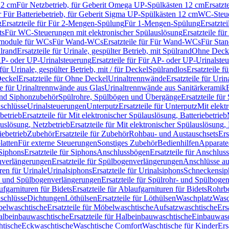
12 cm
Für Netzbetrieb, für Geberit Omega UP-Spülkästen 12 cm
Ersatzt
ür Für Batteriebetrieb, für Geberit Sigma UP-Spülkästen 12 cm
WC-Steue
g
Ersatzteile für Für 2-Mengen-Spülung
Für 1-Mengen-Spülung
Ersatzte
ts
Für WC-Steuerungen mit elektronischer Spülauslösung
Ersatzteile f
ärmodule für WCs
Für Wand-WCs
Ersatzteile für Für Wand-WCs
Für Sta
ülrand
Ersatzteile für Urinale, gespülter Betrieb, mit Spülrand
Ohne Deck
P- oder UP-Urinalsteuerung
Ersatzteile für Für AP- oder UP-Urinalste
 für Urinale, gespülter Betrieb, mit / für Deckel
Spülrandlos
Ersatzteile f
eckel
Ersatzteile für Ohne Deckel
Urinaltrennwände
Ersatzteile für Uri
le für Urinaltrennwände aus Glas
Urinaltrennwände aus Sanitärkeramik
nd Siphonzubehör
Spülrohre, Spülbögen und Übergänge
Ersatzteile fü
schlüsse
Urinalsteuerungen
Unterputz
Ersatzteile für Unterputz
Mit elekt
betrieb
Ersatzteile für Mit elektronischer Spülauslösung, Batteriebetrieb
auslösung, Netzbetrieb
Ersatzteile für Mit elektronischer Spülauslösung,
iebetrieb
Zubehör
Ersatzteile für Zubehör
Rohbau- und Austauschsets
Ers
atten
Für externe Steuerungen
Sonstiges Zubehör
Bedienhilfen
Apparate
Siphons
Ersatzteile für Siphons
Anschlussbögen
Ersatzteile für Anschlu
verlängerungen
Ersatzteile für Spülbogenverlängerungen
Anschlüsse a
ren für Urinale
Urinalsiphons
Ersatzteile für Urinalsiphons
Schneckensip
- und Spülbogenverlängerungen
Ersatzteile für Spülrohr- und Spülbog
fgarnituren für Bidets
Ersatzteile für Ablaufgarnituren für Bidets
Rohrb
schlüsse
Dichtungen
Löthülsen
Ersatzteile für Löthülsen
Waschplatz
Wasc
elwaschtische
Ersatzteile für Möbelwaschtische
Aufsatzwaschtische
Ers
albeinbauwaschtische
Ersatzteile für Halbeinbauwaschtische
Einbauwasc
htische
Eckwaschtische
Waschtische Comfort
Waschtische für Kinder
Ers