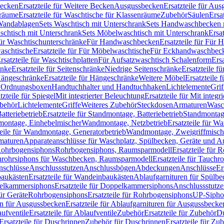
Becken
Ersatzteile für Weitere Becken
Ausgussbecken
Ersatzteile für Au
nräume
Ersatzteile für Waschtische für Klassenräume
Zubehör
Säulen
Ersa
andablagen
Sets Waschtisch mit Unterschrank
Sets Handwaschbecken 
aschtisch mit Unterschrank
Sets Möbelwaschtisch mit Unterschrank
Ersa
für Waschtischunterschränke
Für Handwaschbecken
Ersatzteile für Für
aschtische
Ersatzteile für Für Möbelwaschtische
Für Eckhandwaschbec
rsatzteile für Waschtischplatten
Für Aufsatzwaschtisch Schalenform
Ers
änke
Ersatzteile für Seitenschränke
Niedrige Seitenschränke
Ersatzteile f
ängeschränke
Ersatzteile für Hängeschränke
Weitere Möbel
Ersatzteile 
d Ordnungsboxen
Handtuchhalter und Handtuchhaken
Lichtelemente
Grif
tzteile für Spiegel
Mit integrierter Beleuchtung
Ersatzteile für Mit integr
behör
Lichtelemente
Griffe
Weiteres Zubehör
Steckdosen
Armaturen
Wasc
tteriebetrieb
Ersatzteile für Standmontage, Batteriebetrieb
Standmontage
dmontage, Einhebelmischer
Wandmontage, Netzbetrieb
Ersatzteile für W
teile für Wandmontage, Generatorbetrieb
Wandmontage, Zweigriffmisch
rmaturen
Apparateanschlüsse für Waschplatz, Spülbecken, Geräte und 
 Rohrbogensiphons
Rohrbogensiphons, Raumsparmodell
Ersatzteile für
rohrsiphons für Waschbecken, Raumsparmodell
Ersatzteile für Tauch
nschlüsse
Anschlussstutzen
Anschlussbögen
Abdeckungen
Anschlüsse
Er
aukästen
Ersatzteile für Wandeinbaukästen
Ablaufgarnituren für Spülb
elkammersiphons
Ersatzteile für Doppelkammersiphons
Anschlussstutz
für Geräte
Rohrbogensiphons
Ersatzteile für Rohrbogensiphons
UP-Sipho
en für Ausgussbecken
Ersatzteile für Ablaufgarnituren für Ausgussbecke
ufventile
Ersatzteile für Ablaufventile
Zubehör
Ersatzteile für Zubehör
D
Ersatzteile für Duschrinnen
Zubehör für Duschrinnen
Ersatzteile für Zu