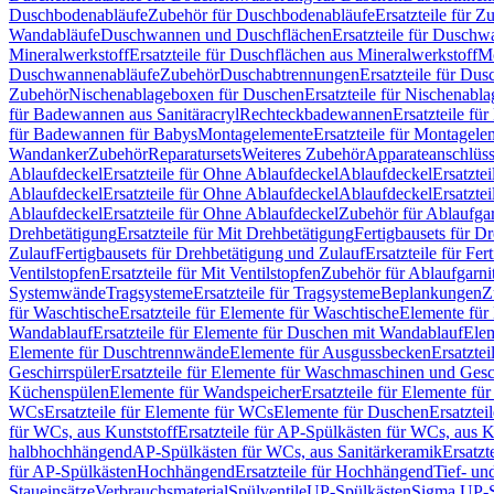
Duschbodenabläufe
Zubehör für Duschbodenabläufe
Ersatzteile für 
Wandabläufe
Duschwannen und Duschflächen
Ersatzteile für Dusch
Mineralwerkstoff
Ersatzteile für Duschflächen aus Mineralwerkstoff
Mo
Duschwannenabläufe
Zubehör
Duschabtrennungen
Ersatzteile für Du
Zubehör
Nischenablageboxen für Duschen
Ersatzteile für Nischenab
für Badewannen aus Sanitäracryl
Rechteckbadewannen
Ersatzteile f
für Badewannen für Babys
Montagelemente
Ersatzteile für Montagele
Wandanker
Zubehör
Reparatursets
Weiteres Zubehör
Apparateanschlüs
Ablaufdeckel
Ersatzteile für Ohne Ablaufdeckel
Ablaufdeckel
Ersatzte
Ablaufdeckel
Ersatzteile für Ohne Ablaufdeckel
Ablaufdeckel
Ersatzte
Ablaufdeckel
Ersatzteile für Ohne Ablaufdeckel
Zubehör für Ablaufga
Drehbetätigung
Ersatzteile für Mit Drehbetätigung
Fertigbausets für D
Zulauf
Fertigbausets für Drehbetätigung und Zulauf
Ersatzteile für Fe
Ventilstopfen
Ersatzteile für Mit Ventilstopfen
Zubehör für Ablaufgarn
Systemwände
Tragsysteme
Ersatzteile für Tragsysteme
Beplankungen
Z
für Waschtische
Ersatzteile für Elemente für Waschtische
Elemente für 
Wandablauf
Ersatzteile für Elemente für Duschen mit Wandablauf
Ele
Elemente für Duschtrennwände
Elemente für Ausgussbecken
Ersatzte
Geschirrspüler
Ersatzteile für Elemente für Waschmaschinen und Gesc
Küchenspülen
Elemente für Wandspeicher
Ersatzteile für Elemente fü
WCs
Ersatzteile für Elemente für WCs
Elemente für Duschen
Ersatztei
für WCs, aus Kunststoff
Ersatzteile für AP-Spülkästen für WCs, aus K
halbhochhängend
AP-Spülkästen für WCs, aus Sanitärkeramik
Ersatzt
für AP-Spülkästen
Hochhängend
Ersatzteile für Hochhängend
Tief- u
Staueinsätze
Verbrauchsmaterial
Spülventile
UP-Spülkästen
Sigma UP-S