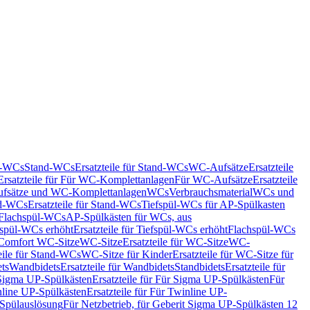
nd-WCs
Stand-WCs
Ersatzteile für Stand-WCs
WC-Aufsätze
Ersatzteile
Ersatzteile für Für WC-Komplettanlagen
Für WC-Aufsätze
Ersatzteile
fsätze und WC-Komplettanlagen
WCs
Verbrauchsmaterial
WCs und
d-WCs
Ersatzteile für Stand-WCs
Tiefspül-WCs für AP-Spülkasten
r Flachspül-WCs
AP-Spülkästen für WCs, aus
fspül-WCs erhöht
Ersatzteile für Tiefspül-WCs erhöht
Flachspül-WCs
r Comfort WC-Sitze
WC-Sitze
Ersatzteile für WC-Sitze
WC-
eile für Stand-WCs
WC-Sitze für Kinder
Ersatzteile für WC-Sitze für
ts
Wandbidets
Ersatzteile für Wandbidets
Standbidets
Ersatzteile für
Sigma UP-Spülkästen
Ersatzteile für Für Sigma UP-Spülkästen
Für
line UP-Spülkästen
Ersatzteile für Für Twinline UP-
 Spülauslösung
Für Netzbetrieb, für Geberit Sigma UP-Spülkästen 12