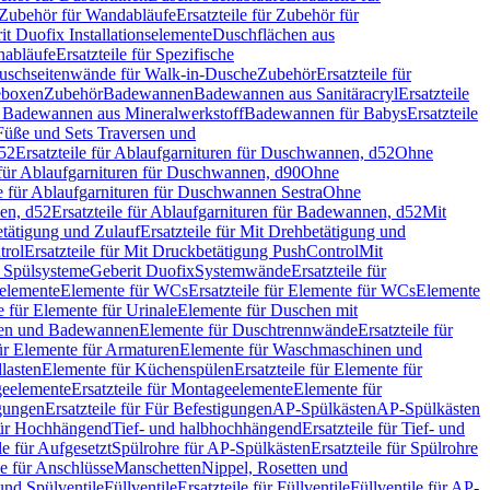
Zubehör für Wandabläufe
Ersatzteile für Zubehör für
t Duofix Installationselemente
Duschflächen aus
nabläufe
Ersatzteile für Spezifische
 Duschseitenwände für Walk-in-Dusche
Zubehör
Ersatzteile für
geboxen
Zubehör
Badewannen
Badewannen aus Sanitäracryl
Ersatzteile
ür Badewannen aus Mineralwerkstoff
Badewannen für Babys
Ersatzteile
s Füße und Sets Traversen und
d52
Ersatzteile für Ablaufgarnituren für Duschwannen, d52
Ohne
e für Ablaufgarnituren für Duschwannen, d90
Ohne
le für Ablaufgarnituren für Duschwannen Sestra
Ohne
en, d52
Ersatzteile für Ablaufgarnituren für Badewannen, d52
Mit
tätigung und Zulauf
Ersatzteile für Mit Drehbetätigung und
trol
Ersatzteile für Mit Druckbetätigung PushControl
Mit
d Spülsysteme
Geberit Duofix
Systemwände
Ersatzteile für
eelemente
Elemente für WCs
Ersatzteile für Elemente für WCs
Elemente
le für Elemente für Urinale
Elemente für Duschen mit
chen und Badewannen
Elemente für Duschtrennwände
Ersatzteile für
für Elemente für Armaturen
Elemente für Waschmaschinen und
llasten
Elemente für Küchenspülen
Ersatzteile für Elemente für
eelemente
Ersatzteile für Montageelemente
Elemente für
gungen
Ersatzteile für Für Befestigungen
AP-Spülkästen
AP-Spülkästen
 für Hochhängend
Tief- und halbhochhängend
Ersatzteile für Tief- und
le für Aufgesetzt
Spülrohre für AP-Spülkästen
Ersatzteile für Spülrohre
le für Anschlüsse
Manschetten
Nippel, Rosetten und
und Spülventile
Füllventile
Ersatzteile für Füllventile
Füllventile für AP-