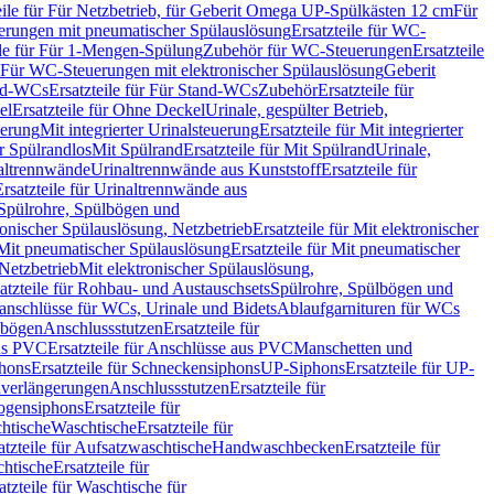
eile für Für Netzbetrieb, für Geberit Omega UP-Spülkästen 12 cm
Für
rungen mit pneumatischer Spülauslösung
Ersatzteile für WC-
ile für Für 1-Mengen-Spülung
Zubehör für WC-Steuerungen
Ersatzteile
ür Für WC-Steuerungen mit elektronischer Spülauslösung
Geberit
nd-WCs
Ersatzteile für Für Stand-WCs
Zubehör
Ersatzteile für
el
Ersatzteile für Ohne Deckel
Urinale, gespülter Betrieb,
uerung
Mit integrierter Urinalsteuerung
Ersatzteile für Mit integrierter
ür Spülrandlos
Mit Spülrand
Ersatzteile für Mit Spülrand
Urinale,
naltrennwände
Urinaltrennwände aus Kunststoff
Ersatzteile für
Ersatzteile für Urinaltrennwände aus
r Spülrohre, Spülbögen und
ronischer Spülauslösung, Netzbetrieb
Ersatzteile für Mit elektronischer
Mit pneumatischer Spülauslösung
Ersatzteile für Mit pneumatischer
 Netzbetrieb
Mit elektronischer Spülauslösung,
atzteile für Rohbau- und Austauschsets
Spülrohre, Spülbögen und
anschlüsse für WCs, Urinale und Bidets
Ablaufgarnituren für WCs
ssbögen
Anschlussstutzen
Ersatzteile für
us PVC
Ersatzteile für Anschlüsse aus PVC
Manschetten und
hons
Ersatzteile für Schneckensiphons
UP-Siphons
Ersatzteile für UP-
enverlängerungen
Anschlussstutzen
Ersatzteile für
ogensiphons
Ersatzteile für
htische
Waschtische
Ersatzteile für
atzteile für Aufsatzwaschtische
Handwaschbecken
Ersatzteile für
htische
Ersatzteile für
atzteile für Waschtische für