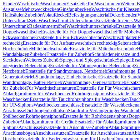
Kinder
Waschtische
Waschrinnen
Ersatzteile für Waschrinnen
Weitere 
Ausgüsse
Mehrzweckbecken
Gipsfangbecken
Waschtische für Klasse
Halbsäulen
Zubehör
Ablaufdeckel
Befestigungsmaterial
Dekorblenden
W
Unterschrank
Sets Waschtisch mit Unterschrank
Ersatzteile für Sets W
Unterschrank
Badezimmermöbel
Waschtischunterschränke
Ersatzteile 
Doppelwaschtische
Ersatzteile für Für Doppelwaschtische
Für Möbelw
Eckwaschtische
Ersatzteile für Für Eckwaschtische
Waschtischplatten
E
rechteckig
Ersatzteile für Für Aufsatzwaschtisch rechteckig
Seitenschr
Hochschränke
Mittelhochschränke
Ersatzteile für Mittelhochschränke
H
Wandablagen
Zubehör
Ersatzteile für Zubehör
Schubladeneinsätze un
Steckdosen
Weiteres Zubehör
Spiegel und Spiegelschränke
Spiegel
Ersa
integrierter Beleuchtung
Ersatzteile für Mit integrierter Beleuchtung
Zu
Netzbetrieb
Ersatzteile für Standmontage, Netzbetrieb
Standmontage, Ba
Generatorbetrieb
Standmontage, Einhebelmischer
Ersatzteile für Stan
Wandmontage, Batteriebetrieb
Wandmontage, Generatorbetrieb
Ersatz
für Zubehör
Für Waschtischarmaturen
Ersatzteile für Für Waschtischa
Ablaufgarnituren für Waschbecken
Rohrbogensiphons
Ersatzteile für
Waschbecken
Ersatzteile für Tauchrohrsiphons für Waschbecken
Tauch
für UP-Siphons
Waschbeckenanschlüsse
Ersatzteile für Waschbeckena
Anschlüsse
Dichtungen
Löthülsen
Standrohre
Verlängerungen
Wandeinb
Spülbecken
Rohrbogensiphons
Ersatzteile für Rohrbogensiphons
Dopp
Zubehör
Ablaufgarnituren für Geräte
Ersatzteile für Ablaufgarnituren 
Siphons
Anschlüsse
Ersatzteile für Anschlüsse
Zubehör
Ablaufgarnitur
Anschlussbögen
Anschlussstutzen
Ersatzteile für Anschlussstutzen
Abla
Duschen
Ersatzteile für Bodenentwässerung für Duschen
Duschrinnen