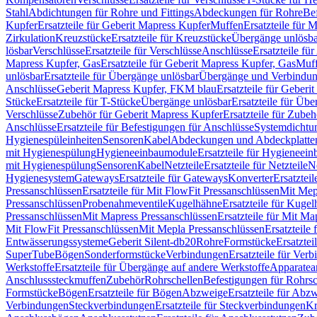
Stahl
Abdichtungen für Rohre und Fittings
Abdeckungen für Rohre
Be
Kupfer
Ersatzteile für Geberit Mapress Kupfer
Muffen
Ersatzteile für 
Zirkulation
Kreuzstücke
Ersatzteile für Kreuzstücke
Übergänge unlösba
lösbar
Verschlüsse
Ersatzteile für Verschlüsse
Anschlüsse
Ersatzteile fü
Mapress Kupfer, Gas
Ersatzteile für Geberit Mapress Kupfer, Gas
Muf
unlösbar
Ersatzteile für Übergänge unlösbar
Übergänge und Verbindun
Anschlüsse
Geberit Mapress Kupfer, FKM blau
Ersatzteile für Geber
Stücke
Ersatzteile für T-Stücke
Übergänge unlösbar
Ersatzteile für Üb
Verschlüsse
Zubehör für Geberit Mapress Kupfer
Ersatzteile für Zube
Anschlüsse
Ersatzteile für Befestigungen für Anschlüsse
Systemdichtu
Hygienespüleinheiten
Sensoren
Kabel
Abdeckungen und Abdeckplatte
mit Hygienespülung
Hygieneeinbaumodule
Ersatzteile für Hygieneei
mit Hygienespülung
Sensoren
Kabel
Netzteile
Ersatzteile für Netzteile
N
Hygienesystem
Gateways
Ersatzteile für Gateways
Konverter
Ersatzteil
Pressanschlüssen
Ersatzteile für Mit FlowFit Pressanschlüssen
Mit Mep
Pressanschlüssen
Probenahmeventile
Kugelhähne
Ersatzteile für Kuge
Pressanschlüssen
Mit Mapress Pressanschlüssen
Ersatzteile für Mit Ma
Mit FlowFit Pressanschlüssen
Mit Mepla Pressanschlüssen
Ersatzteile
Entwässerungssysteme
Geberit Silent-db20
Rohre
Formstücke
Ersatztei
SuperTube
Bögen
Sonderformstücke
Verbindungen
Ersatzteile für Ver
Werkstoffe
Ersatzteile für Übergänge auf andere Werkstoffe
Apparatea
Anschlusssteckmuffen
Zubehör
Rohrschellen
Befestigungen für Rohrsc
Formstücke
Bögen
Ersatzteile für Bögen
Abzweige
Ersatzteile für Abz
Verbindungen
Steckverbindungen
Ersatzteile für Steckverbindungen
Kr