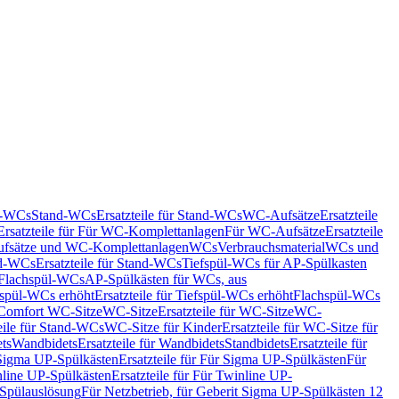
nd-WCs
Stand-WCs
Ersatzteile für Stand-WCs
WC-Aufsätze
Ersatzteile
Ersatzteile für Für WC-Komplettanlagen
Für WC-Aufsätze
Ersatzteile
fsätze und WC-Komplettanlagen
WCs
Verbrauchsmaterial
WCs und
d-WCs
Ersatzteile für Stand-WCs
Tiefspül-WCs für AP-Spülkasten
r Flachspül-WCs
AP-Spülkästen für WCs, aus
fspül-WCs erhöht
Ersatzteile für Tiefspül-WCs erhöht
Flachspül-WCs
r Comfort WC-Sitze
WC-Sitze
Ersatzteile für WC-Sitze
WC-
eile für Stand-WCs
WC-Sitze für Kinder
Ersatzteile für WC-Sitze für
ts
Wandbidets
Ersatzteile für Wandbidets
Standbidets
Ersatzteile für
Sigma UP-Spülkästen
Ersatzteile für Für Sigma UP-Spülkästen
Für
line UP-Spülkästen
Ersatzteile für Für Twinline UP-
 Spülauslösung
Für Netzbetrieb, für Geberit Sigma UP-Spülkästen 12