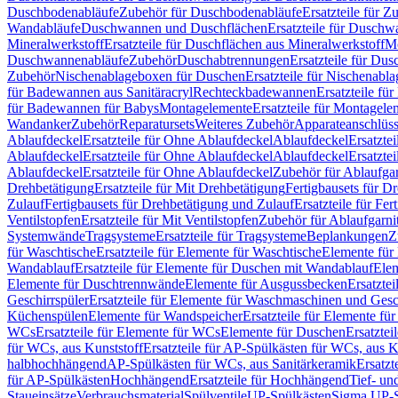
Duschbodenabläufe
Zubehör für Duschbodenabläufe
Ersatzteile für 
Wandabläufe
Duschwannen und Duschflächen
Ersatzteile für Dusch
Mineralwerkstoff
Ersatzteile für Duschflächen aus Mineralwerkstoff
Mo
Duschwannenabläufe
Zubehör
Duschabtrennungen
Ersatzteile für Du
Zubehör
Nischenablageboxen für Duschen
Ersatzteile für Nischenab
für Badewannen aus Sanitäracryl
Rechteckbadewannen
Ersatzteile f
für Badewannen für Babys
Montagelemente
Ersatzteile für Montagele
Wandanker
Zubehör
Reparatursets
Weiteres Zubehör
Apparateanschlüs
Ablaufdeckel
Ersatzteile für Ohne Ablaufdeckel
Ablaufdeckel
Ersatzte
Ablaufdeckel
Ersatzteile für Ohne Ablaufdeckel
Ablaufdeckel
Ersatzte
Ablaufdeckel
Ersatzteile für Ohne Ablaufdeckel
Zubehör für Ablaufga
Drehbetätigung
Ersatzteile für Mit Drehbetätigung
Fertigbausets für D
Zulauf
Fertigbausets für Drehbetätigung und Zulauf
Ersatzteile für Fe
Ventilstopfen
Ersatzteile für Mit Ventilstopfen
Zubehör für Ablaufgarn
Systemwände
Tragsysteme
Ersatzteile für Tragsysteme
Beplankungen
Z
für Waschtische
Ersatzteile für Elemente für Waschtische
Elemente für 
Wandablauf
Ersatzteile für Elemente für Duschen mit Wandablauf
Ele
Elemente für Duschtrennwände
Elemente für Ausgussbecken
Ersatzte
Geschirrspüler
Ersatzteile für Elemente für Waschmaschinen und Gesc
Küchenspülen
Elemente für Wandspeicher
Ersatzteile für Elemente fü
WCs
Ersatzteile für Elemente für WCs
Elemente für Duschen
Ersatztei
für WCs, aus Kunststoff
Ersatzteile für AP-Spülkästen für WCs, aus K
halbhochhängend
AP-Spülkästen für WCs, aus Sanitärkeramik
Ersatzt
für AP-Spülkästen
Hochhängend
Ersatzteile für Hochhängend
Tief- u
Staueinsätze
Verbrauchsmaterial
Spülventile
UP-Spülkästen
Sigma UP-S