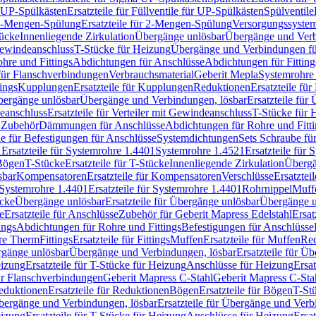
r UP-Spülkästen
Ersatzteile für Füllventile für UP-Spülkästen
Spülventile
-Mengen-Spülung
Ersatzteile für 2-Mengen-Spülung
Versorgungssyste
ücke
Innenliegende Zirkulation
Übergänge unlösbar
Übergänge und Verb
Gewindeanschluss
T-Stücke für Heizung
Übergänge und Verbindungen fü
hre und Fittings
Abdichtungen für Anschlüsse
Abdichtungen für Fitting
für Flanschverbindungen
Verbrauchsmaterial
Geberit Mepla
Systemrohr
tings
Kupplungen
Ersatzteile für Kupplungen
Reduktionen
Ersatzteile fü
Übergänge unlösbar
Übergänge und Verbindungen, lösbar
Ersatzteile fü
deanschluss
Ersatzteile für Verteiler mit Gewindeanschluss
T-Stücke für 
r Zubehör
Dämmungen für Anschlüsse
Abdichtungen für Rohre und Fitti
ile für Befestigungen für Anschlüsse
Systemdichtungen
Sets Schraube fü
1
Ersatzteile für Systemrohre 1.4401
Systemrohre 1.4521
Ersatzteile für
 Bögen
T-Stücke
Ersatzteile für T-Stücke
Innenliegende Zirkulation
Übergä
sbar
Kompensatoren
Ersatzteile für Kompensatoren
Verschlüsse
Ersatztei
Systemrohre 1.4401
Ersatzteile für Systemrohre 1.4401
Rohrnippel
Muff
ücke
Übergänge unlösbar
Ersatzteile für Übergänge unlösbar
Übergänge u
e
Ersatzteile für Anschlüsse
Zubehör für Geberit Mapress Edelstahl
Ersat
ings
Abdichtungen für Rohre und Fittings
Befestigungen für Anschlüsse
re Therm
Fittings
Ersatzteile für Fittings
Muffen
Ersatzteile für Muffen
Re
ergänge unlösbar
Übergänge und Verbindungen, lösbar
Ersatzteile für Ü
eizung
Ersatzteile für T-Stücke für Heizung
Anschlüsse für Heizung
Ersat
ür Flanschverbindungen
Geberit Mapress C-Stahl
Geberit Mapress C-Sta
eduktionen
Ersatzteile für Reduktionen
Bögen
Ersatzteile für Bögen
T-St
ergänge und Verbindungen, lösbar
Ersatzteile für Übergänge und Verb
eizung
Ersatzteile für T-Stücke für Heizung
Anschlüsse für Heizung
Ersat