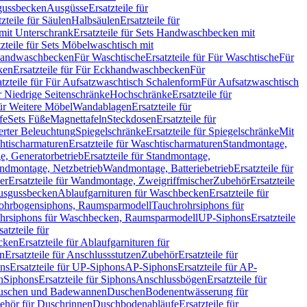
sgussbecken
Ausgüsse
Ersatzteile für
tzteile für Säulen
Halbsäulen
Ersatzteile für
mit Unterschrank
Ersatzteile für Sets Handwaschbecken mit
tzteile für Sets Möbelwaschtisch mit
 Handwaschbecken
Für Waschtische
Ersatzteile für Für Waschtische
Für
ken
Ersatzteile für Für Eckhandwaschbecken
Für
atzteile für Für Aufsatzwaschtisch Schalenform
Für Aufsatzwaschtisch
ür Niedrige Seitenschränke
Hochschränke
Ersatzteile für
für Weitere Möbel
Wandablagen
Ersatzteile für
fe
Sets Füße
Magnettafeln
Steckdosen
Ersatzteile für
ierter Beleuchtung
Spiegelschränke
Ersatzteile für Spiegelschränke
Mit
htischarmaturen
Ersatzteile für Waschtischarmaturen
Standmontage,
, Generatorbetrieb
Ersatzteile für Standmontage,
andmontage, Netzbetrieb
Wandmontage, Batteriebetrieb
Ersatzteile für
er
Ersatzteile für Wandmontage, Zweigriffmischer
Zubehör
Ersatzteile
Ausgussbecken
Ablaufgarnituren für Waschbecken
Ersatzteile für
 Rohrbogensiphons, Raumsparmodell
Tauchrohrsiphons für
rohrsiphons für Waschbecken, Raumsparmodell
UP-Siphons
Ersatzteile
satzteile für
ecken
Ersatzteile für Ablaufgarnituren für
en
Ersatzteile für Anschlussstutzen
Zubehör
Ersatzteile für
ns
Ersatzteile für UP-Siphons
AP-Siphons
Ersatzteile für AP-
n
Siphons
Ersatzteile für Siphons
Anschlussbögen
Ersatzteile für
uschen und Badewannen
Duschen
Bodenentwässerung für
behör für Duschrinnen
Duschbodenabläufe
Ersatzteile für