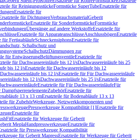
ial
Geberit Silent-Pro
Rohre
Ersatzteile für Rohre
Formstücke
Ersatzteile
zteile für Reinigungsstücke
Formstücke SuperTube
Ersatzteile für
ndungen
Ersatzteile für
Ersatzteile für Dichtungen
Verbrauchsmaterial
Geberit
nderformstücke
Ersatzteile für Sonderformstücke
Formstücke
ckverbindungen
Übergänge auf andere Werkstoffe
Ersatzteile für
schlüsse
Ersatzteile für Apparateanschlüsse
Anschlussbögen
Ersatzteile
e für Fertigabläufe
Schneckensiphons
Ersatzteile für
andschutz, Schallschutz und
rungssysteme
Schallschutz
Dämmungen zur
ile für Entwässerung
Belüftungsventile
Ersatzteile für
tzteile für Dachwassereinläufe bis 12 l/s
Dachwassereinläufe bis 25
fe bis 12 l/s
Ersatzteile für Dachwassereinläufe bis 12
Dachwassereinläufe bis 12 l/s
Ersatzteile für Für Dachwassereinläufe
ereinläufe bis 12 l/s
Dachwassereinläufe bis 25 l/s
Ersatzteile für
Dachwassereinläufe
Ersatzteile für Für Dachwassereinläufe
Für
für Dampfsperrenelemente
Zubehör
Ersatzteile für
nabläufe 13 x 13 cm
Ersatzteile für Bodenabläufe 13 x 13
teile für Zubehör
Werkzeuge, Netzwerkkomponenten und
presswerkzeuge
Presswerkzeuge Kompatibilität [1]
Ersatzteile für
kzeuge
Ersatzteile für
ushFit
Ersatzteile für Werkzeuge für Geberit
Geberit Mepla
Handpresswerkzeuge
Ersatzteile für
rsatzteile für Presswerkzeuge Kompatibilität
rkzeuge für Geberit Mapress
Ersatzteile für Werkzeuge für Geberit