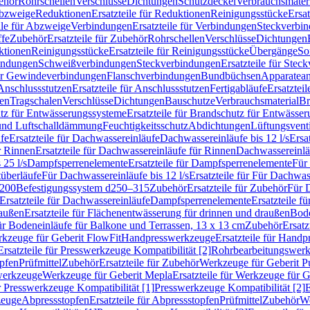
ehör
Rohrschellen
Verschlüsse
Dichtungen
Schutzdeckel
Verbrauchsmater
Abzweige
Reduktionen
Ersatzteile für Reduktionen
Reinigungsstücke
Ersat
ile für Abzweige
Verbindungen
Ersatzteile für Verbindungen
Steckverbi
ffe
Zubehör
Ersatzteile für Zubehör
Rohrschellen
Verschlüsse
Dichtungen
ktionen
Reinigungsstücke
Ersatzteile für Reinigungsstücke
Übergänge
So
bindungen
Schweißverbindungen
Steckverbindungen
Ersatzteile für Ste
für Gewindeverbindungen
Flanschverbindungen
Bundbüchsen
Apparatean
Anschlussstutzen
Ersatzteile für Anschlussstutzen
Fertigabläufe
Ersatzteil
len
Tragschalen
Verschlüsse
Dichtungen
Bauschutze
Verbrauchsmaterial
Br
tz für Entwässerungssysteme
Ersatzteile für Brandschutz für Entwässe
und Luftschalldämmung
Feuchtigkeitsschutz
Abdichtungen
Lüftungsvent
fe
Ersatzteile für Dachwassereinläufe
Dachwassereinläufe bis 12 l/s
Ersa
r Rinnen
Ersatzteile für Dachwassereinläufe für Rinnen
Dachwassereinläu
 25 l/s
Dampfsperrenelemente
Ersatzteile für Dampfsperrenelemente
Für 
tüberläufe
Für Dachwassereinläufe bis 12 l/s
Ersatzteile für Für Dachwass
–200
Befestigungssystem d250–315
Zubehör
Ersatzteile für Zubehör
Für 
Ersatzteile für Dachwassereinläufe
Dampfsperrenelemente
Ersatzteile 
raußen
Ersatzteile für Flächenentwässerung für drinnen und draußen
Bode
für Bodeneinläufe für Balkone und Terrassen, 13 x 13 cm
Zubehör
Ersatz
erkzeuge für Geberit FlowFit
Handpresswerkzeuge
Ersatzteile für Hand
Ersatzteile für Presswerkzeuge Kompatibilität [2]
Rohrbearbeitungswer
opfen
Prüfmittel
Zubehör
Ersatzteile für Zubehör
Werkzeuge für Geberit P
swerkzeuge
Werkzeuge für Geberit Mepla
Ersatzteile für Werkzeuge für 
ür Presswerkzeuge Kompatibilität [1]
Presswerkzeuge Kompatibilität [2]
E
zeuge
Abpressstopfen
Ersatzteile für Abpressstopfen
Prüfmittel
Zubehör
We