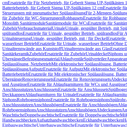
cm
Ersatzteile für Für Netzbetrieb, für Geberit Sigma UP-Spülkästen 
Batteriebetrieb, für Geberit Sigma UP-Spülkästen 12 cm
Ersatzteile f
Steuerungen mit pneumatischer Spülauslösung
Für 2-Mengen-Spülun
für Zubehör für WC-Steuerungen
Rohbausets
Ersatzteile für Rohbause
Monolith Sanitärmodule
Sanitärmodule für WCs
Ersatzteile für Sanit
Zubehör
Verbrauchsmaterial
Urinale
Urinale, gespülter Betrieb, mit Sp
spülrandlos
Ersatzteile für Urinale, gespülter Betrieb, spülrandlos
Für A
Urinalsteuerung
Urinale, gespülter Betrieb, mit / für Deckel
Ersatzteile
wasserloser Betrieb
Ersatzteile für Urinale, wasserloser Betrieb
Ohne D
Urinaltrennwände aus Kunststoff
Urinaltrennwände aus Glas
Ersatztei
Sanitärkeramik
Zubehör
Ersatzteile für Zubehör
Urinaldeckel
Siphons u
Übergänge
Befestigungsmaterial
Ablaufventile
Spülverteiler
Apparatean
Spülauslösung, Netzbetrieb
Mit elektronischer Spülauslösung, Batterie
Spülauslösung
Aufputz
Ersatzteile für Aufputz
Mit elektronischer Spül
Batteriebetrieb
Ersatzteile für Mit elektronischer Spülauslösung, Batter
Übergänge
Renovierungssets
Ersatzteile für Renovierungssets
Abdeckpl
und Ausgüsse
Ersatzteile für Ablaufgarnituren für WCs und Ausgüsse
Anschlussstutzen
Anschlusssets
Ersatzteile für Anschlusssets
Spülbogen
Deckkappen
Ablaufgarnituren für Urinale
Ersatzteile für Ablaufgarnitu
Siphons
Rohrbogensiphons
Ersatzteile für Rohrbogensiphons
Spülrohr
Anschlussstutzen
Anschlussbögen
Ersatzteile für Anschlussbögen
Ablau
Rohrbogensiphons
Anschlussstutzen
Anschlussbögen
Abdeckungen
An
Waschtische
Doppelwaschtische
Ersatzteile für Doppelwaschtische
Möb
Handwaschbecken
Aufsatzhandwaschbecken
Eckhandwaschbecken
H
Einbauwaschtische
Unterbauwaschtische
Ersatzteile für Unterbauwasc