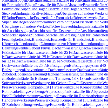
Anschlussbögen
Anschlussstutzen
Ersatzteile für Anschlussstutzen
Zub
für Formstücke
Bögen
Ersatzteile für Bögen
Abzweige
Ersatzteile für 
Formstücke SuperTube
Bögen
Ersatzteile für Bögen
Abzweige
Ersatzte
Steckverbindungen
Krallverbindungen
Übergänge auf andere Werksto
PE
Rohre
Formstücke
Ersatzteile für Formstücke
Bögen
Abzweige
Redu
SuperTube
Bögen
Sonderformstücke
Verbindungen
Ersatzteile für Ver
Übergänge auf andere Werkstoffe
Gewindeverbindungen
Ersatzteile 
für Anschlussbögen
Anschlussmuffen
Ersatzteile für Anschlussmuffen
Schneckensiphons
Zubehör
Rohrschellen
Befestigungen für Rohrschel
Feuchtigkeitsschutz
Brandschutz
Ersatzteile für Brandschutz
Brandschu
Körperschallentkopplung
Dämmungen zur Körperschallentkopplung 
Belüftungsventile
Geberit Pluvia Dachentwässerung
Dachwassereinläu
l/s
Ersatzteile für Dachwassereinläufe bis 25 l/s
Dachwassereinläufe fü
l/s
Dachwassereinläufe bis 25 l/s
Ersatzteile für Dachwassereinläufe bis
bis 12 l/s
Dachwassereinläufe bis 25 l/s
Notüberläufe
Ersatzteile für No
Dachwassereinläufe bis 25 l/s
Befestigungen
Befestigungssystem d40
Befestigungen
Konventionelle Dachentwässerung
Dachwassereinläufe
Zubehör
Bodenentwässerung
Flächenentwässerung für drinnen und d
cm
Bodeneinläufe für Balkone und Terrassen, 13 x 13 cm
Ersatzteile 
Software
Werkzeuge
Werkzeuge für Geberit FlowFit
Ersatzteile für W
Presswerkzeuge Kompatibilität [1]
Presswerkzeuge Kompatibilität [2]
Rohrbearbeitungswerkzeuge
Abpressstopfen
Ersatzteile für Abpressst
PushFit
Rohrbearbeitungswerkzeuge
Ersatzteile für Rohrbearbeitung
Handpresswerkzeuge
Presswerkzeuge Kompatibilität [1]
Ersatzteile f
[2]
Rohrbearbeitungswerkzeuge
Ersatzteile für Rohrbearbeitungswerk