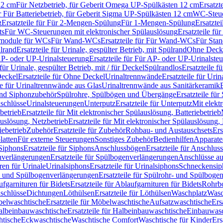
12 cm
Für Netzbetrieb, für Geberit Omega UP-Spülkästen 12 cm
Ersatzt
ür Für Batteriebetrieb, für Geberit Sigma UP-Spülkästen 12 cm
WC-Steue
g
Ersatzteile für Für 2-Mengen-Spülung
Für 1-Mengen-Spülung
Ersatzte
ts
Für WC-Steuerungen mit elektronischer Spülauslösung
Ersatzteile f
ärmodule für WCs
Für Wand-WCs
Ersatzteile für Für Wand-WCs
Für Sta
ülrand
Ersatzteile für Urinale, gespülter Betrieb, mit Spülrand
Ohne Deck
P- oder UP-Urinalsteuerung
Ersatzteile für Für AP- oder UP-Urinalste
 für Urinale, gespülter Betrieb, mit / für Deckel
Spülrandlos
Ersatzteile f
eckel
Ersatzteile für Ohne Deckel
Urinaltrennwände
Ersatzteile für Uri
le für Urinaltrennwände aus Glas
Urinaltrennwände aus Sanitärkeramik
nd Siphonzubehör
Spülrohre, Spülbögen und Übergänge
Ersatzteile fü
schlüsse
Urinalsteuerungen
Unterputz
Ersatzteile für Unterputz
Mit elekt
betrieb
Ersatzteile für Mit elektronischer Spülauslösung, Batteriebetrieb
auslösung, Netzbetrieb
Ersatzteile für Mit elektronischer Spülauslösung,
iebetrieb
Zubehör
Ersatzteile für Zubehör
Rohbau- und Austauschsets
Ers
atten
Für externe Steuerungen
Sonstiges Zubehör
Bedienhilfen
Apparate
Siphons
Ersatzteile für Siphons
Anschlussbögen
Ersatzteile für Anschlu
verlängerungen
Ersatzteile für Spülbogenverlängerungen
Anschlüsse a
ren für Urinale
Urinalsiphons
Ersatzteile für Urinalsiphons
Schneckensip
- und Spülbogenverlängerungen
Ersatzteile für Spülrohr- und Spülbog
fgarnituren für Bidets
Ersatzteile für Ablaufgarnituren für Bidets
Rohrb
schlüsse
Dichtungen
Löthülsen
Ersatzteile für Löthülsen
Waschplatz
Wasc
elwaschtische
Ersatzteile für Möbelwaschtische
Aufsatzwaschtische
Ers
albeinbauwaschtische
Ersatzteile für Halbeinbauwaschtische
Einbauwasc
htische
Eckwaschtische
Waschtische Comfort
Waschtische für Kinder
Ers