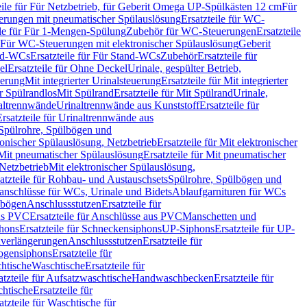
eile für Für Netzbetrieb, für Geberit Omega UP-Spülkästen 12 cm
Für
rungen mit pneumatischer Spülauslösung
Ersatzteile für WC-
ile für Für 1-Mengen-Spülung
Zubehör für WC-Steuerungen
Ersatzteile
ür Für WC-Steuerungen mit elektronischer Spülauslösung
Geberit
nd-WCs
Ersatzteile für Für Stand-WCs
Zubehör
Ersatzteile für
el
Ersatzteile für Ohne Deckel
Urinale, gespülter Betrieb,
uerung
Mit integrierter Urinalsteuerung
Ersatzteile für Mit integrierter
ür Spülrandlos
Mit Spülrand
Ersatzteile für Mit Spülrand
Urinale,
naltrennwände
Urinaltrennwände aus Kunststoff
Ersatzteile für
Ersatzteile für Urinaltrennwände aus
r Spülrohre, Spülbögen und
ronischer Spülauslösung, Netzbetrieb
Ersatzteile für Mit elektronischer
Mit pneumatischer Spülauslösung
Ersatzteile für Mit pneumatischer
 Netzbetrieb
Mit elektronischer Spülauslösung,
atzteile für Rohbau- und Austauschsets
Spülrohre, Spülbögen und
anschlüsse für WCs, Urinale und Bidets
Ablaufgarnituren für WCs
ssbögen
Anschlussstutzen
Ersatzteile für
us PVC
Ersatzteile für Anschlüsse aus PVC
Manschetten und
hons
Ersatzteile für Schneckensiphons
UP-Siphons
Ersatzteile für UP-
enverlängerungen
Anschlussstutzen
Ersatzteile für
ogensiphons
Ersatzteile für
htische
Waschtische
Ersatzteile für
atzteile für Aufsatzwaschtische
Handwaschbecken
Ersatzteile für
htische
Ersatzteile für
atzteile für Waschtische für