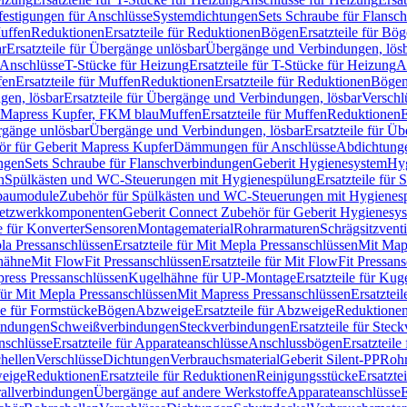
festigungen für Anschlüsse
Systemdichtungen
Sets Schraube für Flansc
Muffen
Reduktionen
Ersatzteile für Reduktionen
Bögen
Ersatzteile für Bö
r
Ersatzteile für Übergänge unlösbar
Übergänge und Verbindungen, lös
r Anschlüsse
T-Stücke für Heizung
Ersatzteile für T-Stücke für Heizung
A
fen
Ersatzteile für Muffen
Reduktionen
Ersatzteile für Reduktionen
Böge
gen, lösbar
Ersatzteile für Übergänge und Verbindungen, lösbar
Verschl
it Mapress Kupfer, FKM blau
Muffen
Ersatzteile für Muffen
Reduktionen
E
ergänge unlösbar
Übergänge und Verbindungen, lösbar
Ersatzteile für Ü
hör für Geberit Mapress Kupfer
Dämmungen für Anschlüsse
Abdichtunge
ngen
Sets Schraube für Flanschverbindungen
Geberit Hygienesystem
Hyg
n
Spülkästen und WC-Steuerungen mit Hygienespülung
Ersatzteile fü
nbaumodule
Zubehör für Spülkästen und WC-Steuerungen mit Hygienes
etzwerkkomponenten
Geberit Connect Zubehör für Geberit Hygienesy
e für Konverter
Sensoren
Montagematerial
Rohrarmaturen
Schrägsitzventi
la Pressanschlüssen
Ersatzteile für Mit Mepla Pressanschlüssen
Mit Map
lhähne
Mit FlowFit Pressanschlüssen
Ersatzteile für Mit FlowFit Pressan
press Pressanschlüssen
Kugelhähne für UP-Montage
Ersatzteile für Ku
 für Mit Mepla Pressanschlüssen
Mit Mapress Pressanschlüssen
Ersatztei
le für Formstücke
Bögen
Abzweige
Ersatzteile für Abzweige
Reduktione
bindungen
Schweißverbindungen
Steckverbindungen
Ersatzteile für Ste
nschlüsse
Ersatzteile für Apparateanschlüsse
Anschlussbögen
Ersatzteil
hellen
Verschlüsse
Dichtungen
Verbrauchsmaterial
Geberit Silent-PP
Roh
weige
Reduktionen
Ersatzteile für Reduktionen
Reinigungsstücke
Ersatzte
allverbindungen
Übergänge auf andere Werkstoffe
Apparateanschlüsse
E