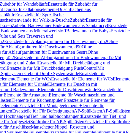
Zubehör für Wandabläufe
Ersatzteile für Zubehör für
t Duofix Installationselemente
Duschflächen aus
nabläufe
Ersatzteile für Spezifische
 Duschseitenwände für Walk-in-Dusche
Zubehör
Ersatzteile für
geboxen
Zubehör
Badewannen
Badewannen aus Sanitäracryl
Ersatzteile
ür Badewannen aus Mineralwerkstoff
Badewannen für Babys
Ersatzteile
s Füße und Sets Traversen und
d52
Ersatzteile für Ablaufgarnituren für Duschwannen, d52
Ohne
e für Ablaufgarnituren für Duschwannen, d90
Ohne
le für Ablaufgarnituren für Duschwannen Sestra
Ohne
en, d52
Ersatzteile für Ablaufgarnituren für Badewannen, d52
Mit
tätigung und Zulauf
Ersatzteile für Mit Drehbetätigung und
trol
Ersatzteile für Mit Druckbetätigung PushControl
Mit
d Spülsysteme
Geberit Duofix
Systemwände
Ersatzteile für
eelemente
Elemente für WCs
Ersatzteile für Elemente für WCs
Elemente
le für Elemente für Urinale
Elemente für Duschen mit
chen und Badewannen
Elemente für Duschtrennwände
Ersatzteile für
für Elemente für Armaturen
Elemente für Waschmaschinen und
llasten
Elemente für Küchenspülen
Ersatzteile für Elemente für
eelemente
Ersatzteile für Montageelemente
Elemente für
gungen
Ersatzteile für Für Befestigungen
AP-Spülkästen
AP-Spülkästen
 für Hochhängend
Tief- und halbhochhängend
Ersatzteile für Tief- und
le für Aufgesetzt
Spülrohre für AP-Spülkästen
Ersatzteile für Spülrohre
le für Anschlüsse
Manschetten
Nippel, Rosetten und
und Spülventile
Füllventile
Ersatzteile für Füllventile
Füllventile für AP-