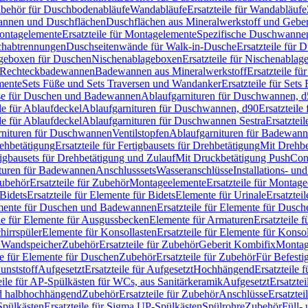
Zubehör für Duschbodenabläufe
Wandabläufe
Ersatzteile für Wandabläufe
wannen und Duschflächen
Duschflächen aus Mineralwerkstoff und Geberi
ntagelemente
Ersatzteile für Montagelemente
Spezifische Duschwanne
schabtrennungen
Duschseitenwände für Walk-in-Dusche
Ersatzteile für
lageboxen für Duschen
Nischenablageboxen
Ersatzteile für Nischenabla
ür Rechteckbadewannen
Badewannen aus Mineralwerkstoff
Ersatzteile f
mente
Sets Füße und Sets Traversen und Wandanker
Ersatzteile für Set
se für Duschen und Badewannen
Ablaufgarnituren für Duschwannen, 
ile für Ablaufdeckel
Ablaufgarnituren für Duschwannen, d90
Ersatzteil
ile für Ablaufdeckel
Ablaufgarnituren für Duschwannen Sestra
Ersatztei
rnituren für Duschwannen
Ventilstopfen
Ablaufgarnituren für Badewann
rehbetätigung
Ersatzteile für Fertigbausets für Drehbetätigung
Mit Drehbe
rtigbausets für Drehbetätigung und Zulauf
Mit Druckbetätigung PushCon
ituren für Badewannen
Anschlusssets
Wasseranschlüsse
Installations- un
ubehör
Ersatzteile für Zubehör
Montageelemente
Ersatzteile für Montag
Bidets
Ersatzteile für Elemente für Bidets
Elemente für Urinale
Ersatztei
mente für Duschen und Badewannen
Ersatzteile für Elemente für Dus
ile für Elemente für Ausgussbecken
Elemente für Armaturen
Ersatzteile 
hirrspüler
Elemente für Konsollasten
Ersatzteile für Elemente für Konso
r Wandspeicher
Zubehör
Ersatzteile für Zubehör
Geberit Kombifix
Montag
le für Elemente für Duschen
Zubehör
Ersatzteile für Zubehör
Für Befesti
unststoff
Aufgesetzt
Ersatzteile für Aufgesetzt
Hochhängend
Ersatzteile
eile für AP-Spülkästen für WCs, aus Sanitärkeramik
Aufgesetzt
Ersatztei
nd halbhochhängend
Zubehör
Ersatzteile für Zubehör
Anschlüsse
Ersatztei
pülkästen
Ersatzteile für Sigma UP-Spülkästen
Spülrohre
Zubehör
Füll- 