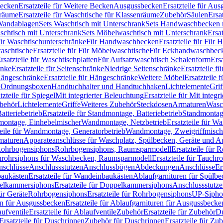
Becken
Ersatzteile für Weitere Becken
Ausgussbecken
Ersatzteile für Au
nräume
Ersatzteile für Waschtische für Klassenräume
Zubehör
Säulen
Ersa
andablagen
Sets Waschtisch mit Unterschrank
Sets Handwaschbecken 
aschtisch mit Unterschrank
Sets Möbelwaschtisch mit Unterschrank
Ersa
für Waschtischunterschränke
Für Handwaschbecken
Ersatzteile für Für
aschtische
Ersatzteile für Für Möbelwaschtische
Für Eckhandwaschbec
rsatzteile für Waschtischplatten
Für Aufsatzwaschtisch Schalenform
Ers
änke
Ersatzteile für Seitenschränke
Niedrige Seitenschränke
Ersatzteile f
ängeschränke
Ersatzteile für Hängeschränke
Weitere Möbel
Ersatzteile 
d Ordnungsboxen
Handtuchhalter und Handtuchhaken
Lichtelemente
Grif
tzteile für Spiegel
Mit integrierter Beleuchtung
Ersatzteile für Mit integr
behör
Lichtelemente
Griffe
Weiteres Zubehör
Steckdosen
Armaturen
Wasc
tteriebetrieb
Ersatzteile für Standmontage, Batteriebetrieb
Standmontage
dmontage, Einhebelmischer
Wandmontage, Netzbetrieb
Ersatzteile für W
teile für Wandmontage, Generatorbetrieb
Wandmontage, Zweigriffmisch
rmaturen
Apparateanschlüsse für Waschplatz, Spülbecken, Geräte und 
 Rohrbogensiphons
Rohrbogensiphons, Raumsparmodell
Ersatzteile für
rohrsiphons für Waschbecken, Raumsparmodell
Ersatzteile für Tauch
nschlüsse
Anschlussstutzen
Anschlussbögen
Abdeckungen
Anschlüsse
Er
aukästen
Ersatzteile für Wandeinbaukästen
Ablaufgarnituren für Spülb
elkammersiphons
Ersatzteile für Doppelkammersiphons
Anschlussstutz
für Geräte
Rohrbogensiphons
Ersatzteile für Rohrbogensiphons
UP-Sipho
en für Ausgussbecken
Ersatzteile für Ablaufgarnituren für Ausgussbecke
ufventile
Ersatzteile für Ablaufventile
Zubehör
Ersatzteile für Zubehör
D
Ersatzteile für Duschrinnen
Zubehör für Duschrinnen
Ersatzteile für Zu