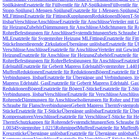
Spülkästen
Ersatzteile für Füllventile für AP-Spülkästen
Füllventile fü
Stopp-Spülung
1-Mengen-Spülung
Ersatzteile für 1-Mengen-Spülung
2
ML
Fittings
Ersatzteile für Fittings
Kupplungen
Reduktionen
Bögen
T-St
lösbar
Verschlüsse
Anschlüsse
Ersatzteile für Anschlüsse
Verteiler mit 
für Heizung
Zubehör
Dämmungen für Anschlüsse
Abdichtungen für Ro
Rohre
Befestigungen für Anschlüsse
Systemdichtungen
Sets Schraube 
ML
Ersatzteile für Systemrohre Heizung ML
Fittings
Ersatzteile für Fit
Stücke
Innenliegende Zirkulation
Übergänge unlösbar
Ersatzteile für 
Verschlüsse
Anschlüsse
Ersatzteile für Anschlüsse
Verteiler mit Gewin
Heizung
Ersatzteile für Anschlüsse für Heizung
Zubehör
Ersatzteile fü
Rohre
Befestigungen für Rohre
Befestigungen für Anschlüsse
Ersatzte
Edelstahl
Ersatzteile für Geberit Mapress Edelstahl
Systemrohre 1.440
Muffen
Reduktionen
Ersatzteile für Reduktionen
Bögen
Ersatzteile für
Verbindungen, lösbar
Ersatzteile für Übergänge und Verbindungen, lö
Mapress Edelstahl, Gas
Ersatzteile für Geberit Mapress Edelstahl, Gas
Reduktionen
Bögen
Ersatzteile für Bögen
T-Stücke
Ersatzteile für T-St
Verbindungen, lösbar
Verschlüsse
Ersatzteile für Verschlüsse
Anschlüss
Rohrende
Dämmungen für Anschlüsse
Isolierungen für Rohre und Fitt
Schraube für Flanschverbindungen
Geberit Mapress Therm
Systemroh
Stücke
Ersatzteile für T-Stücke
Übergänge unlösbar
Ersatzteile für Üb
Kompensatoren
Verschlüsse
Ersatzteile für Verschlüsse
T-Stücke für H
Therm
Schutzkappen für Rohrende
Systemdichtungen
Sets Schraube f
1.0034
Systemrohre 1.0215
Rohrnippel
Muffen
Ersatzteile für Muffen
R
Kreuzstücke
Übergänge unlösbar
Ersatzteile für Übergänge unlösbar
Üb
Kompensatoren
Verschlüsse
Ersatzteile für Verschlüsse
T-Stücke für H