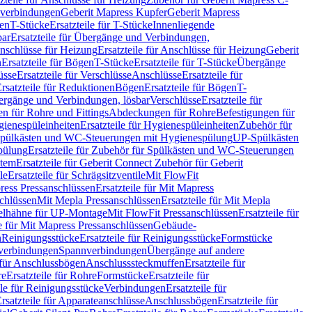
hverbindungen
Geberit Mapress Kupfer
Geberit Mapress
gen
T-Stücke
Ersatzteile für T-Stücke
Innenliegende
bar
Ersatzteile für Übergänge und Verbindungen,
nschlüsse für Heizung
Ersatzteile für Anschlüsse für Heizung
Geberit
n
Ersatzteile für Bögen
T-Stücke
Ersatzteile für T-Stücke
Übergänge
üsse
Ersatzteile für Verschlüsse
Anschlüsse
Ersatzteile für
rsatzteile für Reduktionen
Bögen
Ersatzteile für Bögen
T-
bergänge und Verbindungen, lösbar
Verschlüsse
Ersatzteile für
n für Rohre und Fittings
Abdeckungen für Rohre
Befestigungen für
ienespüleinheiten
Ersatzteile für Hygienespüleinheiten
Zubehör für
r Spülkästen und WC-Steuerungen mit Hygienespülung
UP-Spülkästen
pülung
Ersatzteile für Zubehör für Spülkästen und WC-Steuerungen
stem
Ersatzteile für Geberit Connect Zubehör für Geberit
le
Ersatzteile für Schrägsitzventile
Mit FlowFit
ress Pressanschlüssen
Ersatzteile für Mit Mapress
schlüssen
Mit Mepla Pressanschlüssen
Ersatzteile für Mit Mepla
gelhähne für UP-Montage
Mit FlowFit Pressanschlüssen
Ersatzteile für
le für Mit Mapress Pressanschlüssen
Gebäude-
n
Reinigungsstücke
Ersatzteile für Reinigungsstücke
Formstücke
ckverbindungen
Spannverbindungen
Übergänge auf andere
e für Anschlussbögen
Anschlusssteckmuffen
Ersatzteile für
re
Ersatzteile für Rohre
Formstücke
Ersatzteile für
ile für Reinigungsstücke
Verbindungen
Ersatzteile für
rsatzteile für Apparateanschlüsse
Anschlussbögen
Ersatzteile für