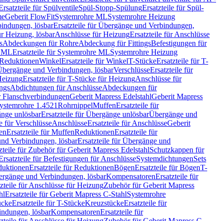
Ersatzteile für Spülventile
Spül-Stopp-Spülung
Ersatzteile für Spül-
me
Geberit FlowFit
Systemrohre ML
Systemrohre Heizung
indungen, lösbar
Ersatzteile für Übergänge und Verbindungen,
r Heizung, lösbar
Anschlüsse für Heizung
Ersatzteile für Anschlüsse
s
Abdeckungen für Rohre
Abdeckung für Fittings
Befestigungen für
e ML
Ersatzteile für Systemrohre ML
Systemrohre Heizung
r Reduktionen
Winkel
Ersatzteile für Winkel
T-Stücke
Ersatzteile für T-
r Übergänge und Verbindungen, lösbar
Verschlüsse
Ersatzteile für
Heizung
Ersatzteile für T-Stücke für Heizung
Anschlüsse für
ngs
Abdichtungen für Anschlüsse
Abdeckungen für
r Flanschverbindungen
Geberit Mapress Edelstahl
Geberit Mapress
 Systemrohre 1.4521
Rohrnippel
Muffen
Ersatzteile für
nge unlösbar
Ersatzteile für Übergänge unlösbar
Übergänge und
le für Verschlüsse
Anschlüsse
Ersatzteile für Anschlüsse
Geberit
en
Ersatzteile für Muffen
Reduktionen
Ersatzteile für
nd Verbindungen, lösbar
Ersatzteile für Übergänge und
zteile für Zubehör für Geberit Mapress Edelstahl
Schutzkappen für
Ersatzteile für Befestigungen für Anschlüsse
Systemdichtungen
Sets
duktionen
Ersatzteile für Reduktionen
Bögen
Ersatzteile für Bögen
T-
bergänge und Verbindungen, lösbar
Kompensatoren
Ersatzteile für
zteile für Anschlüsse für Heizung
Zubehör für Geberit Mapress
hl
Ersatzteile für Geberit Mapress C-Stahl
Systemrohre
ücke
Ersatzteile für T-Stücke
Kreuzstücke
Ersatzteile für
indungen, lösbar
Kompensatoren
Ersatzteile für
zteile für Anschlüsse für Heizung
Zubehör für Geberit Mapress C-