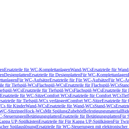
en
Ersatzteile für WC-Komplettanlagen
Wand-WCs
Ersatzteile für Wa
ken
Designplatten
Ersatzteile für Designplatten
Für WC-Komplettanlagen
tanlagen
Für WC-Aufsätze
Ersatzteile für Für WC-Aufsätze
Für WC-Au
eile für Tiefspül-WCs
Flachspül-WCs
Ersatzteile für Flachspül-WCs
Stan
iefspül-WCs
Ersatzteile für Tiefspül-WCs
Flachspül-WCs
Ersatzteile fü
Ersatzteile für WC-Sitze
Comfort WCs
Ersatzteile für Comfort WCs
Tie
rsatzteile für Tiefspül-WCs verlängert
Comfort WC-Sitze
Ersatzteile fü
WCs für Kinder
Wand-WCs
Ersatzteile für Wand-WCs
Stand-WCs
Ersatzt
r WC-Sitzringe
Hock-WCs
Mit Spülung
Zubehör
Befestigungsmaterial
Bide
C-Steuerungen
Betätigungsplatten
Ersatzteile für Betätigungsplatten
Für 
Kappa UP-Spülkästen
Ersatzteile für Für Kappa UP-Spülkästen
Für Twin
scher Spülauslösung
Ersatzteile für WC-Steuerungen mit elektronischer