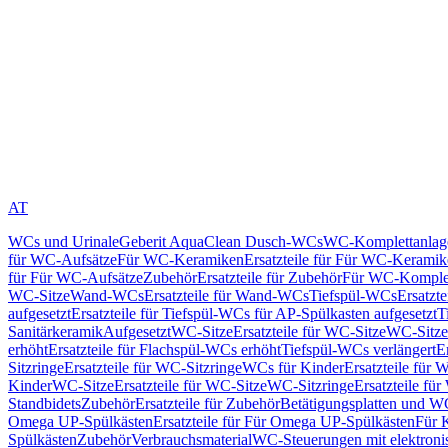
AT
WCs und Urinale
Geberit AquaClean Dusch-WCs
WC-Komplettanlag
für WC-Aufsätze
Für WC-Keramiken
Ersatzteile für Für WC-Kerami
für Für WC-Aufsätze
Zubehör
Ersatzteile für Zubehör
Für WC-Komplet
WC-Sitze
Wand-WCs
Ersatzteile für Wand-WCs
Tiefspül-WCs
Ersatzt
aufgesetzt
Ersatzteile für Tiefspül-WCs für AP-Spülkasten aufgesetzt
T
Sanitärkeramik
Aufgesetzt
WC-Sitze
Ersatzteile für WC-Sitze
WC-Sitze
erhöht
Ersatzteile für Flachspül-WCs erhöht
Tiefspül-WCs verlängert
E
Sitzringe
Ersatzteile für WC-Sitzringe
WCs für Kinder
Ersatzteile für 
Kinder
WC-Sitze
Ersatzteile für WC-Sitze
WC-Sitzringe
Ersatzteile fü
Standbidets
Zubehör
Ersatzteile für Zubehör
Betätigungsplatten und W
Omega UP-Spülkästen
Ersatzteile für Für Omega UP-Spülkästen
Für 
Spülkästen
Zubehör
Verbrauchsmaterial
WC-Steuerungen mit elektroni