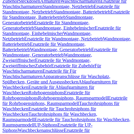
Zubehör
Steckdosen
Armaturen
Waschtischarmaturen
Ersatzteile für
Waschtischarmaturen
Standmontage, Netzbetrieb
Ersatzteile für
Standmontage, Netzbetrieb
Standmontage, Batteriebetrieb
Ersatzteile
für Standmontage, Batteriebetrieb
Standmontage,
Generatorbetrieb
Ersatzteile für Standmontage,
Generatorbetrieb
Standmontage, Einhebelmischer
Ersatzteile für
Standmontage, Einhebelmischer
Wandmontage,
Netzbetrieb
Ersatzteile für Wandmontage, Netzbetrieb
Wandmontage,
Batteriebetrieb
Ersatzteile für Wandmontage,
Batteriebetrieb
Wandmontage, Generatorbetrieb
Ersatzteile für
Wandmontage, Generatorbetrieb
Wandmontage,
Zweigriffmischer
Ersatzteile für Wandmontage,
Zweigriffmischer
Zubehör
Ersatzteile für Zubehör
Für
Waschtischarmaturen
Ersatzteile für Für
Waschtischarmaturen
Apparateanschlüsse für Waschplatz,
Spülbecken, Geräte und Ausgussbecken
Ablaufgarnituren für
Waschbecken
Ersatzteile für Ablaufgarnituren für
Waschbecken
Rohrbogensiphons
Ersatzteile für
Rohrbogensiphons
Rohrbogensiphons, Raumsparmodell
Ersatzteile
für Rohrbogensiphons, Raumsparmodell
Tauchrohrsiphons für
Waschbecken
Ersatzteile für Tauchrohrsiphons für
Waschbecken
Tauchrohrsiphons für Waschbecken,
Raumsparmodell
Ersatzteile für Tauchrohrsiphons für Waschbecken,
Raumsparmodell
UP-Siphons
Ersatzteile für UP-
Siphons
Waschbeckenanschlüsse
Ersatzteile für