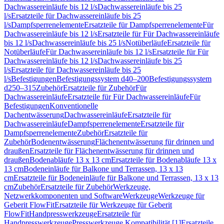
Dachwassereinläufe bis 12 l/s
Dachwassereinläufe bis 25
l/s
Ersatzteile für Dachwassereinläufe bis 25
l/s
Dampfsperrenelemente
Ersatzteile für Dampfsperrenelemente
Für
Dachwassereinläufe bis 12 l/s
Ersatzteile für Für Dachwassereinläufe
bis 12 l/s
Dachwassereinläufe bis 25 l/s
Notüberläufe
Ersatzteile für
Notüberläufe
Für Dachwassereinläufe bis 12 l/s
Ersatzteile für Für
Dachwassereinläufe bis 12 l/s
Dachwassereinläufe bis 25
l/s
Ersatzteile für Dachwassereinläufe bis 25
l/s
Befestigungen
Befestigungssystem d40–200
Befestigungssystem
d250–315
Zubehör
Ersatzteile für Zubehör
Für
Dachwassereinläufe
Ersatzteile für Für Dachwassereinläufe
Für
Befestigungen
Konventionelle
Dachentwässerung
Dachwassereinläufe
Ersatzteile für
Dachwassereinläufe
Dampfsperrenelemente
Ersatzteile für
Dampfsperrenelemente
Zubehör
Ersatzteile für
Zubehör
Bodenentwässerung
Flächenentwässerung für drinnen und
draußen
Ersatzteile für Flächenentwässerung für drinnen und
draußen
Bodenabläufe 13 x 13 cm
Ersatzteile für Bodenabläufe 13 x
13 cm
Bodeneinläufe für Balkone und Terrassen, 13 x 13
cm
Ersatzteile für Bodeneinläufe für Balkone und Terrassen, 13 x 13
cm
Zubehör
Ersatzteile für Zubehör
Werkzeuge,
Netzwerkkomponenten und Software
Werkzeuge
Werkzeuge für
Geberit FlowFit
Ersatzteile für Werkzeuge für Geberit
FlowFit
Handpresswerkzeuge
Ersatzteile für
Handpresswerkzeuge
Presswerkzeuge Kompatibilität [1]
Ersatzteile