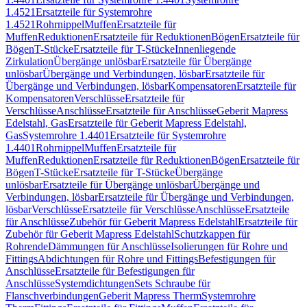
1.4521
Ersatzteile für Systemrohre
1.4521
Rohrnippel
Muffen
Ersatzteile für
Muffen
Reduktionen
Ersatzteile für Reduktionen
Bögen
Ersatzteile für
Bögen
T-Stücke
Ersatzteile für T-Stücke
Innenliegende
Zirkulation
Übergänge unlösbar
Ersatzteile für Übergänge
unlösbar
Übergänge und Verbindungen, lösbar
Ersatzteile für
Übergänge und Verbindungen, lösbar
Kompensatoren
Ersatzteile für
Kompensatoren
Verschlüsse
Ersatzteile für
Verschlüsse
Anschlüsse
Ersatzteile für Anschlüsse
Geberit Mapress
Edelstahl, Gas
Ersatzteile für Geberit Mapress Edelstahl,
Gas
Systemrohre 1.4401
Ersatzteile für Systemrohre
1.4401
Rohrnippel
Muffen
Ersatzteile für
Muffen
Reduktionen
Ersatzteile für Reduktionen
Bögen
Ersatzteile für
Bögen
T-Stücke
Ersatzteile für T-Stücke
Übergänge
unlösbar
Ersatzteile für Übergänge unlösbar
Übergänge und
Verbindungen, lösbar
Ersatzteile für Übergänge und Verbindungen,
lösbar
Verschlüsse
Ersatzteile für Verschlüsse
Anschlüsse
Ersatzteile
für Anschlüsse
Zubehör für Geberit Mapress Edelstahl
Ersatzteile für
Zubehör für Geberit Mapress Edelstahl
Schutzkappen für
Rohrende
Dämmungen für Anschlüsse
Isolierungen für Rohre und
Fittings
Abdichtungen für Rohre und Fittings
Befestigungen für
Anschlüsse
Ersatzteile für Befestigungen für
Anschlüsse
Systemdichtungen
Sets Schraube für
Flanschverbindungen
Geberit Mapress Therm
Systemrohre