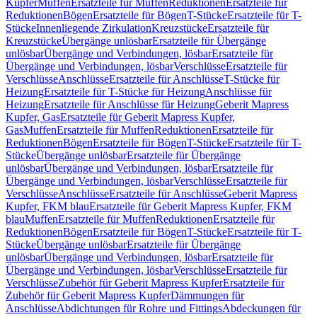
Kupfer
Muffen
Ersatzteile für Muffen
Reduktionen
Ersatzteile für
Reduktionen
Bögen
Ersatzteile für Bögen
T-Stücke
Ersatzteile für T-
Stücke
Innenliegende Zirkulation
Kreuzstücke
Ersatzteile für
Kreuzstücke
Übergänge unlösbar
Ersatzteile für Übergänge
unlösbar
Übergänge und Verbindungen, lösbar
Ersatzteile für
Übergänge und Verbindungen, lösbar
Verschlüsse
Ersatzteile für
Verschlüsse
Anschlüsse
Ersatzteile für Anschlüsse
T-Stücke für
Heizung
Ersatzteile für T-Stücke für Heizung
Anschlüsse für
Heizung
Ersatzteile für Anschlüsse für Heizung
Geberit Mapress
Kupfer, Gas
Ersatzteile für Geberit Mapress Kupfer,
Gas
Muffen
Ersatzteile für Muffen
Reduktionen
Ersatzteile für
Reduktionen
Bögen
Ersatzteile für Bögen
T-Stücke
Ersatzteile für T-
Stücke
Übergänge unlösbar
Ersatzteile für Übergänge
unlösbar
Übergänge und Verbindungen, lösbar
Ersatzteile für
Übergänge und Verbindungen, lösbar
Verschlüsse
Ersatzteile für
Verschlüsse
Anschlüsse
Ersatzteile für Anschlüsse
Geberit Mapress
Kupfer, FKM blau
Ersatzteile für Geberit Mapress Kupfer, FKM
blau
Muffen
Ersatzteile für Muffen
Reduktionen
Ersatzteile für
Reduktionen
Bögen
Ersatzteile für Bögen
T-Stücke
Ersatzteile für T-
Stücke
Übergänge unlösbar
Ersatzteile für Übergänge
unlösbar
Übergänge und Verbindungen, lösbar
Ersatzteile für
Übergänge und Verbindungen, lösbar
Verschlüsse
Ersatzteile für
Verschlüsse
Zubehör für Geberit Mapress Kupfer
Ersatzteile für
Zubehör für Geberit Mapress Kupfer
Dämmungen für
Anschlüsse
Abdichtungen für Rohre und Fittings
Abdeckungen für