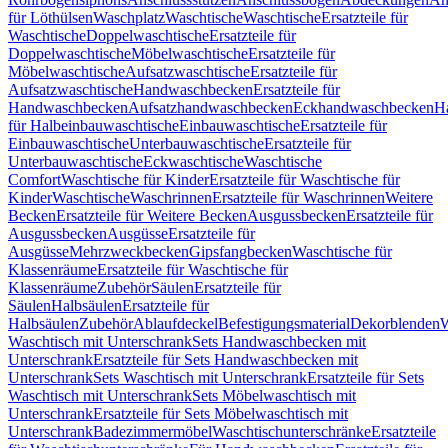
für Löthülsen
Waschplatz
Waschtische
Waschtische
Ersatzteile für
Waschtische
Doppelwaschtische
Ersatzteile für
Doppelwaschtische
Möbelwaschtische
Ersatzteile für
Möbelwaschtische
Aufsatzwaschtische
Ersatzteile für
Aufsatzwaschtische
Handwaschbecken
Ersatzteile für
Handwaschbecken
Aufsatzhandwaschbecken
Eckhandwaschbecken
H
für Halbeinbauwaschtische
Einbauwaschtische
Ersatzteile für
Einbauwaschtische
Unterbauwaschtische
Ersatzteile für
Unterbauwaschtische
Eckwaschtische
Waschtische
Comfort
Waschtische für Kinder
Ersatzteile für Waschtische für
Kinder
Waschtische
Waschrinnen
Ersatzteile für Waschrinnen
Weitere
Becken
Ersatzteile für Weitere Becken
Ausgussbecken
Ersatzteile für
Ausgussbecken
Ausgüsse
Ersatzteile für
Ausgüsse
Mehrzweckbecken
Gipsfangbecken
Waschtische für
Klassenräume
Ersatzteile für Waschtische für
Klassenräume
Zubehör
Säulen
Ersatzteile für
Säulen
Halbsäulen
Ersatzteile für
Halbsäulen
Zubehör
Ablaufdeckel
Befestigungsmaterial
Dekorblenden
W
Waschtisch mit Unterschrank
Sets Handwaschbecken mit
Unterschrank
Ersatzteile für Sets Handwaschbecken mit
Unterschrank
Sets Waschtisch mit Unterschrank
Ersatzteile für Sets
Waschtisch mit Unterschrank
Sets Möbelwaschtisch mit
Unterschrank
Ersatzteile für Sets Möbelwaschtisch mit
Unterschrank
Badezimmermöbel
Waschtischunterschränke
Ersatzteile