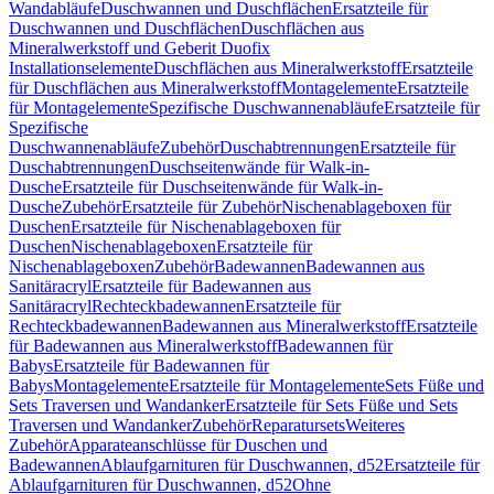
Wandabläufe
Duschwannen und Duschflächen
Ersatzteile für
Duschwannen und Duschflächen
Duschflächen aus
Mineralwerkstoff und Geberit Duofix
Installationselemente
Duschflächen aus Mineralwerkstoff
Ersatzteile
für Duschflächen aus Mineralwerkstoff
Montagelemente
Ersatzteile
für Montagelemente
Spezifische Duschwannenabläufe
Ersatzteile für
Spezifische
Duschwannenabläufe
Zubehör
Duschabtrennungen
Ersatzteile für
Duschabtrennungen
Duschseitenwände für Walk-in-
Dusche
Ersatzteile für Duschseitenwände für Walk-in-
Dusche
Zubehör
Ersatzteile für Zubehör
Nischenablageboxen für
Duschen
Ersatzteile für Nischenablageboxen für
Duschen
Nischenablageboxen
Ersatzteile für
Nischenablageboxen
Zubehör
Badewannen
Badewannen aus
Sanitäracryl
Ersatzteile für Badewannen aus
Sanitäracryl
Rechteckbadewannen
Ersatzteile für
Rechteckbadewannen
Badewannen aus Mineralwerkstoff
Ersatzteile
für Badewannen aus Mineralwerkstoff
Badewannen für
Babys
Ersatzteile für Badewannen für
Babys
Montagelemente
Ersatzteile für Montagelemente
Sets Füße und
Sets Traversen und Wandanker
Ersatzteile für Sets Füße und Sets
Traversen und Wandanker
Zubehör
Reparatursets
Weiteres
Zubehör
Apparateanschlüsse für Duschen und
Badewannen
Ablaufgarnituren für Duschwannen, d52
Ersatzteile für
Ablaufgarnituren für Duschwannen, d52
Ohne