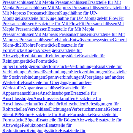
Pressanschlüssen
Mit Mepla Pressanschlüssen
Ersatzteile für Mit
Mepla Pressanschlüssen
Mit Mapress Pressanschlüssen
Ersatzteile für
Mit Mapress Pressanschlüssen
Kugelhähne für UP-
Montage
Ersatzteile für Kugelhähne für UP-Montage
Mit FlowFit
Pressanschlüssen
Ersatzteile für Mit FlowFit Pressanschlüssen
Mit
Mepla Pressanschlüssen
Ersatzteile für Mit Mepla
Pressanschlüssen
Mit Mapress Pressanschlüssen
Ersatzteile für Mit
Mapress Pressanschlüssen
Gebäude-Entwässerungssysteme
Geberit
Silent-db20
Rohre
Formstücke
Ersatzteile für
Formstücke
Bögen
Abzweige
Ersatzteile für
Abzweige
Reduktionen
Reinigungsstücke
Ersatzteile für
Reinigungsstücke
Formstücke
SuperTube
Bögen
Sonderformstücke
Verbindungen
Ersatzteile für
Verbindungen
Schweißverbindungen
Steckverbindungen
Ersatzteile
für Steckverbindungen
Spannverbindungen
Übergänge auf andere
Werkstoffe
Ersatzteile für Übergänge auf andere
Werkstoffe
Apparateanschlüsse
Ersatzteile für
Apparateanschlüsse
Anschlussbögen
Ersatzteile für
Anschlussbögen
Anschlusssteckmuffen
Ersatzteile für
Anschlusssteckmuffen
Zubehör
Rohrschellen
Befestigungen für
Rohrschellen
Verschlüsse
Dichtungen
Verbrauchsmaterial
Geberit
Silent-PP
Rohre
Ersatzteile für Rohre
Formstücke
Ersatzteile für
Formstücke
Bögen
Ersatzteile für Bögen
Abzweige
Ersatzteile für
Abzweige
Reduktionen
Ersatzteile für
Reduktionen
Reinigungsstücke
Ersatzteile für