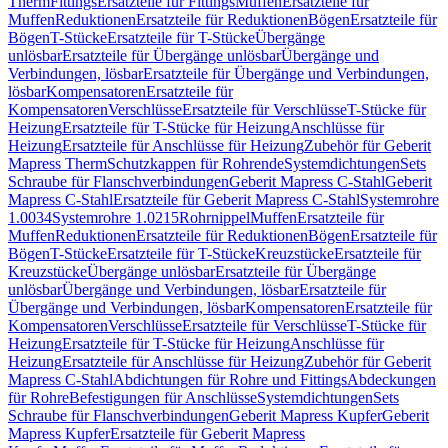
Therm
Fittings
Ersatzteile für Fittings
Muffen
Ersatzteile für
Muffen
Reduktionen
Ersatzteile für Reduktionen
Bögen
Ersatzteile für
Bögen
T-Stücke
Ersatzteile für T-Stücke
Übergänge
unlösbar
Ersatzteile für Übergänge unlösbar
Übergänge und
Verbindungen, lösbar
Ersatzteile für Übergänge und Verbindungen,
lösbar
Kompensatoren
Ersatzteile für
Kompensatoren
Verschlüsse
Ersatzteile für Verschlüsse
T-Stücke für
Heizung
Ersatzteile für T-Stücke für Heizung
Anschlüsse für
Heizung
Ersatzteile für Anschlüsse für Heizung
Zubehör für Geberit
Mapress Therm
Schutzkappen für Rohrende
Systemdichtungen
Sets
Schraube für Flanschverbindungen
Geberit Mapress C-Stahl
Geberit
Mapress C-Stahl
Ersatzteile für Geberit Mapress C-Stahl
Systemrohre
1.0034
Systemrohre 1.0215
Rohrnippel
Muffen
Ersatzteile für
Muffen
Reduktionen
Ersatzteile für Reduktionen
Bögen
Ersatzteile für
Bögen
T-Stücke
Ersatzteile für T-Stücke
Kreuzstücke
Ersatzteile für
Kreuzstücke
Übergänge unlösbar
Ersatzteile für Übergänge
unlösbar
Übergänge und Verbindungen, lösbar
Ersatzteile für
Übergänge und Verbindungen, lösbar
Kompensatoren
Ersatzteile für
Kompensatoren
Verschlüsse
Ersatzteile für Verschlüsse
T-Stücke für
Heizung
Ersatzteile für T-Stücke für Heizung
Anschlüsse für
Heizung
Ersatzteile für Anschlüsse für Heizung
Zubehör für Geberit
Mapress C-Stahl
Abdichtungen für Rohre und Fittings
Abdeckungen
für Rohre
Befestigungen für Anschlüsse
Systemdichtungen
Sets
Schraube für Flanschverbindungen
Geberit Mapress Kupfer
Geberit
Mapress Kupfer
Ersatzteile für Geberit Mapress