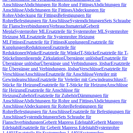
Anschlüsse
Abdichtungen für Rohre und Fittings
Abdichtungen für
Anschlüsse
Abdichtungen für Fittings
Abdeckungen für
Rohre
Abdeckung für Fittings
Befestigungen für
Rohre
Befestigungen für Anschlüsse
Systemdichtungen
Sets Schraube
für Flanschverbindungen
Verbrauchsmaterial
Geberit
Mepla
Systemrohre ML
Ersatzteile für Systemrohre ML
Systemrohre
Heizung ML
Ersatzteile für Systemrohre Heizung
ML
Fittings
Ersatzteile für Fittings
Kupplungen
Ersatzteile für
Kupplungen
Reduktionen
Ersatzteile für
Reduktionen
Winkel
Ersatzteile für Winkel
T-Stücke
Ersatzteile für T-
Stücke
Innenliegende Zirkulation
Übergänge unlösbar
Ersatzteile für
Übergänge unlösbar
Übergänge und Verbindungen, lösbar
Ersatzteile
für Übergänge und Verbindungen, lösbar
Verschlüsse
Ersatzteile für
Verschlüsse
Anschlüsse
Ersatzteile für Anschlüsse
Verteiler mit
Gewindeanschluss
Ersatzteile für Verteiler mit Gewindeanschluss
T-
Stücke für Heizung
Ersatzteile für T-Stücke für Heizung
Anschlüsse
für Heizung
Ersatzteile für Anschlüsse für
Heizung
Zubehör
Ersatzteile für Zubehör
Dämmungen für
Anschlüsse
Abdichtungen für Rohre und Fittings
Abdichtungen für
Anschlüsse
Abdeckungen für Rohre
Befestigungen für
Rohre
Befestigungen für Anschlüsse
Ersatzteile für Befestigungen für
Anschlüsse
Systemdichtungen
Sets Schraube für
Flanschverbindungen
Geberit Mapress Edelstahl
Geberit Mapress
Edelstahl
Ersatzteile für Geberit Mapress Edelstahl
Systemrohre
1.4401
Ersatzteile für Systemrohre 1.4401
Systemrohre