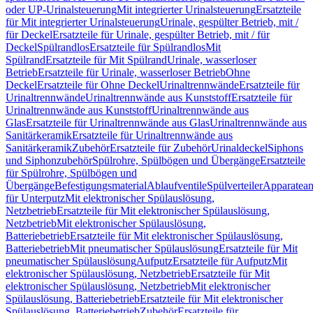
oder UP-Urinalsteuerung
Mit integrierter Urinalsteuerung
Ersatzteile
für Mit integrierter Urinalsteuerung
Urinale, gespülter Betrieb, mit /
für Deckel
Ersatzteile für Urinale, gespülter Betrieb, mit / für
Deckel
Spülrandlos
Ersatzteile für Spülrandlos
Mit
Spülrand
Ersatzteile für Mit Spülrand
Urinale, wasserloser
Betrieb
Ersatzteile für Urinale, wasserloser Betrieb
Ohne
Deckel
Ersatzteile für Ohne Deckel
Urinaltrennwände
Ersatzteile für
Urinaltrennwände
Urinaltrennwände aus Kunststoff
Ersatzteile für
Urinaltrennwände aus Kunststoff
Urinaltrennwände aus
Glas
Ersatzteile für Urinaltrennwände aus Glas
Urinaltrennwände aus
Sanitärkeramik
Ersatzteile für Urinaltrennwände aus
Sanitärkeramik
Zubehör
Ersatzteile für Zubehör
Urinaldeckel
Siphons
und Siphonzubehör
Spülrohre, Spülbögen und Übergänge
Ersatzteile
für Spülrohre, Spülbögen und
Übergänge
Befestigungsmaterial
Ablaufventile
Spülverteiler
Apparatean
für Unterputz
Mit elektronischer Spülauslösung,
Netzbetrieb
Ersatzteile für Mit elektronischer Spülauslösung,
Netzbetrieb
Mit elektronischer Spülauslösung,
Batteriebetrieb
Ersatzteile für Mit elektronischer Spülauslösung,
Batteriebetrieb
Mit pneumatischer Spülauslösung
Ersatzteile für Mit
pneumatischer Spülauslösung
Aufputz
Ersatzteile für Aufputz
Mit
elektronischer Spülauslösung, Netzbetrieb
Ersatzteile für Mit
elektronischer Spülauslösung, Netzbetrieb
Mit elektronischer
Spülauslösung, Batteriebetrieb
Ersatzteile für Mit elektronischer
Spülauslösung, Batteriebetrieb
Zubehör
Ersatzteile für