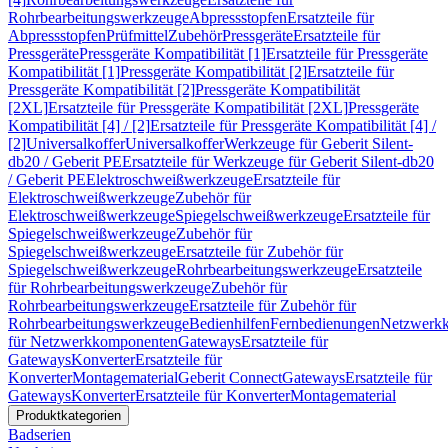
Rohrbearbeitungswerkzeuge
Abpressstopfen
Ersatzteile für
Abpressstopfen
Prüfmittel
Zubehör
Pressgeräte
Ersatzteile für
Pressgeräte
Pressgeräte Kompatibilität [1]
Ersatzteile für Pressgeräte
Kompatibilität [1]
Pressgeräte Kompatibilität [2]
Ersatzteile für
Pressgeräte Kompatibilität [2]
Pressgeräte Kompatibilität
[2XL]
Ersatzteile für Pressgeräte Kompatibilität [2XL]
Pressgeräte
Kompatibilität [4] / [2]
Ersatzteile für Pressgeräte Kompatibilität [4] /
[2]
Universalkoffer
Universalkoffer
Werkzeuge für Geberit Silent-
db20 / Geberit PE
Ersatzteile für Werkzeuge für Geberit Silent-db20
/ Geberit PE
Elektroschweißwerkzeuge
Ersatzteile für
Elektroschweißwerkzeuge
Zubehör für
Elektroschweißwerkzeuge
Spiegelschweißwerkzeuge
Ersatzteile für
Spiegelschweißwerkzeuge
Zubehör für
Spiegelschweißwerkzeuge
Ersatzteile für Zubehör für
Spiegelschweißwerkzeuge
Rohrbearbeitungswerkzeuge
Ersatzteile
für Rohrbearbeitungswerkzeuge
Zubehör für
Rohrbearbeitungswerkzeuge
Ersatzteile für Zubehör für
Rohrbearbeitungswerkzeuge
Bedienhilfen
Fernbedienungen
Netzwerk
für Netzwerkkomponenten
Gateways
Ersatzteile für
Gateways
Konverter
Ersatzteile für
Konverter
Montagematerial
Geberit Connect
Gateways
Ersatzteile für
Gateways
Konverter
Ersatzteile für Konverter
Montagematerial
Produktkategorien
Badserien