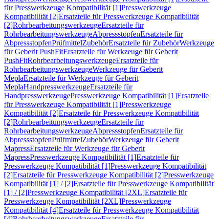
für Presswerkzeuge Kompatibilität [1]
Presswerkzeuge
Kompatibilität [2]
Ersatzteile für Presswerkzeuge Kompatibilität
[2]
Rohrbearbeitungswerkzeuge
Ersatzteile für
Rohrbearbeitungswerkzeuge
Abpressstopfen
Ersatzteile für
Abpressstopfen
Prüfmittel
Zubehör
Ersatzteile für Zubehör
Werkzeuge
für Geberit PushFit
Ersatzteile für Werkzeuge für Geberit
PushFit
Rohrbearbeitungswerkzeuge
Ersatzteile für
Rohrbearbeitungswerkzeuge
Werkzeuge für Geberit
Mepla
Ersatzteile für Werkzeuge für Geberit
Mepla
Handpresswerkzeuge
Ersatzteile für
Handpresswerkzeuge
Presswerkzeuge Kompatibilität [1]
Ersatzteile
für Presswerkzeuge Kompatibilität [1]
Presswerkzeuge
Kompatibilität [2]
Ersatzteile für Presswerkzeuge Kompatibilität
[2]
Rohrbearbeitungswerkzeuge
Ersatzteile für
Rohrbearbeitungswerkzeuge
Abpressstopfen
Ersatzteile für
Abpressstopfen
Prüfmittel
Zubehör
Werkzeuge für Geberit
Mapress
Ersatzteile für Werkzeuge für Geberit
Mapress
Presswerkzeuge Kompatibilität [1]
Ersatzteile für
Presswerkzeuge Kompatibilität [1]
Presswerkzeuge Kompatibilität
[2]
Ersatzteile für Presswerkzeuge Kompatibilität [2]
Presswerkzeuge
Kompatibilität [1] / [2]
Ersatzteile für Presswerkzeuge Kompatibilität
[1] / [2]
Presswerkzeuge Kompatibilität [2XL]
Ersatzteile für
Presswerkzeuge Kompatibilität [2XL]
Presswerkzeuge
Kompatibilität [4]
Ersatzteile für Presswerkzeuge Kompatibilität
[4]
Rohrbearbeitungswerkzeuge
Ersatzteile für