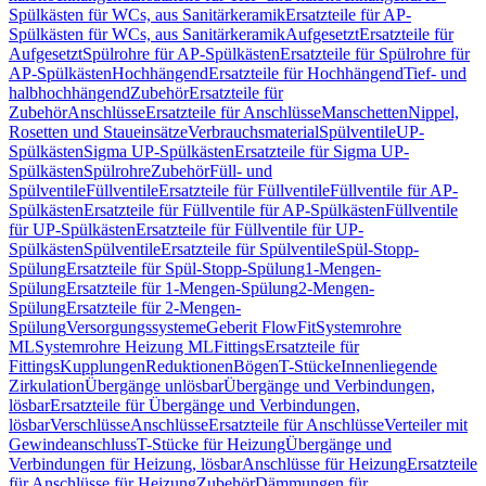
Spülkästen für WCs, aus Sanitärkeramik
Ersatzteile für AP-
Spülkästen für WCs, aus Sanitärkeramik
Aufgesetzt
Ersatzteile für
Aufgesetzt
Spülrohre für AP-Spülkästen
Ersatzteile für Spülrohre für
AP-Spülkästen
Hochhängend
Ersatzteile für Hochhängend
Tief- und
halbhochhängend
Zubehör
Ersatzteile für
Zubehör
Anschlüsse
Ersatzteile für Anschlüsse
Manschetten
Nippel,
Rosetten und Staueinsätze
Verbrauchsmaterial
Spülventile
UP-
Spülkästen
Sigma UP-Spülkästen
Ersatzteile für Sigma UP-
Spülkästen
Spülrohre
Zubehör
Füll- und
Spülventile
Füllventile
Ersatzteile für Füllventile
Füllventile für AP-
Spülkästen
Ersatzteile für Füllventile für AP-Spülkästen
Füllventile
für UP-Spülkästen
Ersatzteile für Füllventile für UP-
Spülkästen
Spülventile
Ersatzteile für Spülventile
Spül-Stopp-
Spülung
Ersatzteile für Spül-Stopp-Spülung
1-Mengen-
Spülung
Ersatzteile für 1-Mengen-Spülung
2-Mengen-
Spülung
Ersatzteile für 2-Mengen-
Spülung
Versorgungssysteme
Geberit FlowFit
Systemrohre
ML
Systemrohre Heizung ML
Fittings
Ersatzteile für
Fittings
Kupplungen
Reduktionen
Bögen
T-Stücke
Innenliegende
Zirkulation
Übergänge unlösbar
Übergänge und Verbindungen,
lösbar
Ersatzteile für Übergänge und Verbindungen,
lösbar
Verschlüsse
Anschlüsse
Ersatzteile für Anschlüsse
Verteiler mit
Gewindeanschluss
T-Stücke für Heizung
Übergänge und
Verbindungen für Heizung, lösbar
Anschlüsse für Heizung
Ersatzteile
für Anschlüsse für Heizung
Zubehör
Dämmungen für