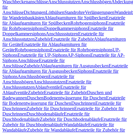
Waschbeckenanschlüsse
Anschlussstutzen
Anschlussbögen
Abdeckung
für
Anschlüsse
Dichtungen
Löthülsen
Standrohre
Verlängerungen
Wandeinb
für Wandeinbaukästen
Ablaufgarnituren für Spülbecken
Ersatzteile
für Ablaufgarnituren für Spülbecken
Rohrbogensiphons
Ersatzteile
für Rohrbogensiphons
Doppelkammersiphons
Ersatzteile für
Doppelkammersiphons
Anschlussstutzen
Ersatzteile für
Anschlussstutzen
Zubehör
Ersatzteile für Zubehör
Ablaufgarnituren
für Geräte
Ersatzteile für Ablaufgarnituren für
Geräte
Rohrbogensiphons
Ersatzteile für Rohrbogensiphons
UP-
Siphons
Ersatzteile für UP-Siphons
AP-Siphons
Ersatzteile für AP-
Siphons
Anschlüsse
Ersatzteile für
Anschlüsse
Zubehör
Ablaufgarnituren für Ausgussbecken
Ersatzteile
für Ablaufgarnituren für Ausgussbecken
Siphons
Ersatzteile für
Siphons
Anschlussbögen
Ersatzteile für
Anschlussbögen
Anschlussstutzen
Ersatzteile für
Anschlussstutzen
Ablaufventile
Ersatzteile für
Ablaufventile
Zubehör
Ersatzteile für Zubehör
Duschen und
Badewannen
Duschen
Bodenentwässerung für Duschen
Ersatzteile
für Bodenentwässerung für Duschen
Duschrinnen
Ersatzteile für
Duschrinnen
Zubehör für Duschrinnen
Ersatzteile für Zubehör für
Duschrinnen
Duschbodenabläufe
Ersatzteile für
Duschbodenabläufe
Zubehör für Duschbodenabläufe
Ersatzteile für
Zubehör für Duschbodenabläufe
Wandabläufe
Ersatzteile für
Wandabläufe
Zubehör für Wandabläufe
Ersatzteile für Zubehör für