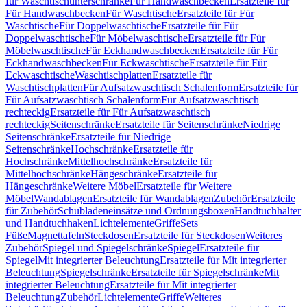
für Waschtischunterschränke
Für Handwaschbecken
Ersatzteile für
Für Handwaschbecken
Für Waschtische
Ersatzteile für Für
Waschtische
Für Doppelwaschtische
Ersatzteile für Für
Doppelwaschtische
Für Möbelwaschtische
Ersatzteile für Für
Möbelwaschtische
Für Eckhandwaschbecken
Ersatzteile für Für
Eckhandwaschbecken
Für Eckwaschtische
Ersatzteile für Für
Eckwaschtische
Waschtischplatten
Ersatzteile für
Waschtischplatten
Für Aufsatzwaschtisch Schalenform
Ersatzteile für
Für Aufsatzwaschtisch Schalenform
Für Aufsatzwaschtisch
rechteckig
Ersatzteile für Für Aufsatzwaschtisch
rechteckig
Seitenschränke
Ersatzteile für Seitenschränke
Niedrige
Seitenschränke
Ersatzteile für Niedrige
Seitenschränke
Hochschränke
Ersatzteile für
Hochschränke
Mittelhochschränke
Ersatzteile für
Mittelhochschränke
Hängeschränke
Ersatzteile für
Hängeschränke
Weitere Möbel
Ersatzteile für Weitere
Möbel
Wandablagen
Ersatzteile für Wandablagen
Zubehör
Ersatzteile
für Zubehör
Schubladeneinsätze und Ordnungsboxen
Handtuchhalter
und Handtuchhaken
Lichtelemente
Griffe
Sets
Füße
Magnettafeln
Steckdosen
Ersatzteile für Steckdosen
Weiteres
Zubehör
Spiegel und Spiegelschränke
Spiegel
Ersatzteile für
Spiegel
Mit integrierter Beleuchtung
Ersatzteile für Mit integrierter
Beleuchtung
Spiegelschränke
Ersatzteile für Spiegelschränke
Mit
integrierter Beleuchtung
Ersatzteile für Mit integrierter
Beleuchtung
Zubehör
Lichtelemente
Griffe
Weiteres