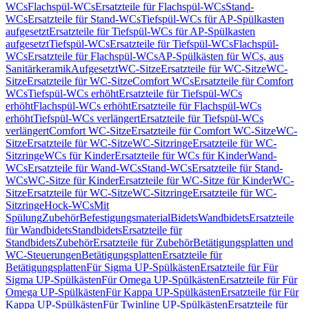
WCs
Flachspül-WCs
Ersatzteile für Flachspül-WCs
Stand-
WCs
Ersatzteile für Stand-WCs
Tiefspül-WCs für AP-Spülkasten
aufgesetzt
Ersatzteile für Tiefspül-WCs für AP-Spülkasten
aufgesetzt
Tiefspül-WCs
Ersatzteile für Tiefspül-WCs
Flachspül-
WCs
Ersatzteile für Flachspül-WCs
AP-Spülkästen für WCs, aus
Sanitärkeramik
Aufgesetzt
WC-Sitze
Ersatzteile für WC-Sitze
WC-
Sitze
Ersatzteile für WC-Sitze
Comfort WCs
Ersatzteile für Comfort
WCs
Tiefspül-WCs erhöht
Ersatzteile für Tiefspül-WCs
erhöht
Flachspül-WCs erhöht
Ersatzteile für Flachspül-WCs
erhöht
Tiefspül-WCs verlängert
Ersatzteile für Tiefspül-WCs
verlängert
Comfort WC-Sitze
Ersatzteile für Comfort WC-Sitze
WC-
Sitze
Ersatzteile für WC-Sitze
WC-Sitzringe
Ersatzteile für WC-
Sitzringe
WCs für Kinder
Ersatzteile für WCs für Kinder
Wand-
WCs
Ersatzteile für Wand-WCs
Stand-WCs
Ersatzteile für Stand-
WCs
WC-Sitze für Kinder
Ersatzteile für WC-Sitze für Kinder
WC-
Sitze
Ersatzteile für WC-Sitze
WC-Sitzringe
Ersatzteile für WC-
Sitzringe
Hock-WCs
Mit
Spülung
Zubehör
Befestigungsmaterial
Bidets
Wandbidets
Ersatzteile
für Wandbidets
Standbidets
Ersatzteile für
Standbidets
Zubehör
Ersatzteile für Zubehör
Betätigungsplatten und
WC-Steuerungen
Betätigungsplatten
Ersatzteile für
Betätigungsplatten
Für Sigma UP-Spülkästen
Ersatzteile für Für
Sigma UP-Spülkästen
Für Omega UP-Spülkästen
Ersatzteile für Für
Omega UP-Spülkästen
Für Kappa UP-Spülkästen
Ersatzteile für Für
Kappa UP-Spülkästen
Für Twinline UP-Spülkästen
Ersatzteile für