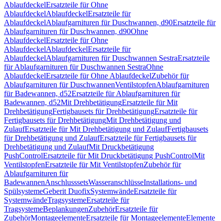
Ablaufdeckel
Ersatzteile für Ohne
Ablaufdeckel
Ablaufdeckel
Ersatzteile für
Ablaufdeckel
Ablaufgarnituren für Duschwannen, d90
Ersatzteile für
Ablaufgarnituren für Duschwannen, d90
Ohne
Ablaufdeckel
Ersatzteile für Ohne
Ablaufdeckel
Ablaufdeckel
Ersatzteile für
Ablaufdeckel
Ablaufgarnituren für Duschwannen Sestra
Ersatzteile
für Ablaufgarnituren für Duschwannen Sestra
Ohne
Ablaufdeckel
Ersatzteile für Ohne Ablaufdeckel
Zubehör für
Ablaufgarnituren für Duschwannen
Ventilstopfen
Ablaufgarnituren
für Badewannen, d52
Ersatzteile für Ablaufgarnituren für
Badewannen, d52
Mit Drehbetätigung
Ersatzteile für Mit
Drehbetätigung
Fertigbausets für Drehbetätigung
Ersatzteile für
Fertigbausets für Drehbetätigung
Mit Drehbetätigung und
Zulauf
Ersatzteile für Mit Drehbetätigung und Zulauf
Fertigbausets
für Drehbetätigung und Zulauf
Ersatzteile für Fertigbausets für
Drehbetätigung und Zulauf
Mit Druckbetätigung
PushControl
Ersatzteile für Mit Druckbetätigung PushControl
Mit
Ventilstopfen
Ersatzteile für Mit Ventilstopfen
Zubehör für
Ablaufgarnituren für
Badewannen
Anschlusssets
Wasseranschlüsse
Installations- und
Spülsysteme
Geberit Duofix
Systemwände
Ersatzteile für
Systemwände
Tragsysteme
Ersatzteile für
Tragsysteme
Beplankungen
Zubehör
Ersatzteile für
Zubehör
Montageelemente
Ersatzteile für Montageelemente
Elemente