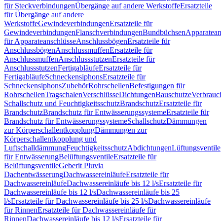
für Steckverbindungen
Übergänge auf andere Werkstoffe
Ersatzteile
für Übergänge auf andere
Werkstoffe
Gewindeverbindungen
Ersatzteile für
Gewindeverbindungen
Flanschverbindungen
Bundbüchsen
Apparatean
für Apparateanschlüsse
Anschlussbögen
Ersatzteile für
Anschlussbögen
Anschlussmuffen
Ersatzteile für
Anschlussmuffen
Anschlussstutzen
Ersatzteile für
Anschlussstutzen
Fertigabläufe
Ersatzteile für
Fertigabläufe
Schneckensiphons
Ersatzteile für
Schneckensiphons
Zubehör
Rohrschellen
Befestigungen für
Rohrschellen
Tragschalen
Verschlüsse
Dichtungen
Bauschutze
Verbrauc
Schallschutz und Feuchtigkeitsschutz
Brandschutz
Ersatzteile für
Brandschutz
Brandschutz für Entwässerungssysteme
Ersatzteile für
Brandschutz für Entwässerungssysteme
Schallschutz
Dämmungen
zur Körperschallentkopplung
Dämmungen zur
Körperschallentkopplung und
Luftschalldämmung
Feuchtigkeitsschutz
Abdichtungen
Lüftungsventile
für Entwässerung
Belüftungsventile
Ersatzteile für
Belüftungsventile
Geberit Pluvia
Dachentwässerung
Dachwassereinläufe
Ersatzteile für
Dachwassereinläufe
Dachwassereinläufe bis 12 l/s
Ersatzteile für
Dachwassereinläufe bis 12 l/s
Dachwassereinläufe bis 25
l/s
Ersatzteile für Dachwassereinläufe bis 25 l/s
Dachwassereinläufe
für Rinnen
Ersatzteile für Dachwassereinläufe für
Rinnen
Dachwassereinläufe bis 12 l/s
Ersatzteile für