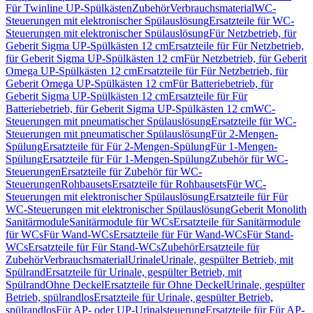
Für Twinline UP-Spülkästen
Zubehör
Verbrauchsmaterial
WC-
Steuerungen mit elektronischer Spülauslösung
Ersatzteile für WC-
Steuerungen mit elektronischer Spülauslösung
Für Netzbetrieb, für
Geberit Sigma UP-Spülkästen 12 cm
Ersatzteile für Für Netzbetrieb,
für Geberit Sigma UP-Spülkästen 12 cm
Für Netzbetrieb, für Geberit
Omega UP-Spülkästen 12 cm
Ersatzteile für Für Netzbetrieb, für
Geberit Omega UP-Spülkästen 12 cm
Für Batteriebetrieb, für
Geberit Sigma UP-Spülkästen 12 cm
Ersatzteile für Für
Batteriebetrieb, für Geberit Sigma UP-Spülkästen 12 cm
WC-
Steuerungen mit pneumatischer Spülauslösung
Ersatzteile für WC-
Steuerungen mit pneumatischer Spülauslösung
Für 2-Mengen-
Spülung
Ersatzteile für Für 2-Mengen-Spülung
Für 1-Mengen-
Spülung
Ersatzteile für Für 1-Mengen-Spülung
Zubehör für WC-
Steuerungen
Ersatzteile für Zubehör für WC-
Steuerungen
Rohbausets
Ersatzteile für Rohbausets
Für WC-
Steuerungen mit elektronischer Spülauslösung
Ersatzteile für Für
WC-Steuerungen mit elektronischer Spülauslösung
Geberit Monolith
Sanitärmodule
Sanitärmodule für WCs
Ersatzteile für Sanitärmodule
für WCs
Für Wand-WCs
Ersatzteile für Für Wand-WCs
Für Stand-
WCs
Ersatzteile für Für Stand-WCs
Zubehör
Ersatzteile für
Zubehör
Verbrauchsmaterial
Urinale
Urinale, gespülter Betrieb, mit
Spülrand
Ersatzteile für Urinale, gespülter Betrieb, mit
Spülrand
Ohne Deckel
Ersatzteile für Ohne Deckel
Urinale, gespülter
Betrieb, spülrandlos
Ersatzteile für Urinale, gespülter Betrieb,
spülrandlos
Für AP- oder UP-Urinalsteuerung
Ersatzteile für Für AP-