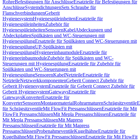
Rohre
Befestigungen für Anschlüsse
Ersatzteile für Befestigungen für
Anschlüsse
Systemdichtungen
Sets Schraube für
Flanschverbindungen
Geberit
Hygienesystem
Hygienespüleinheiten
Ersatzteile für
Hygienespüleinheiten
Zubehör für
Hygienespüleinheiten
Sensoren
Kabel
Abdeckungen und
Abdeckplatten
Spülkästen und WC-Steuerungen mit
Hygienespülung
Ersatzteile für Spülkästen und WC-Steuerungen mit
Hygienespülung
UP-Spülkästen mit
Hygienespülung
Hygieneeinbaumodule
Ersatzteile für
Hygieneeinbaumodule
Zubehör für Spülkästen und WC-
Steuerungen mit Hygienespülung
Ersatzteile für Zubehör für
Spülkästen und WC-Steuerungen mit
Hygienespülung
Sensoren
Kabel
Netzteile
Ersatzteile für
Netzteile
Netzwerkkomponenten
Geberit Connect Zubehör für
Geberit Hygienesystem
Ersatzteile für Geberit Connect Zubehör für
Geberit Hygienesystem
Gateways
Ersatzteile für
Gateways
Konverter
Ersatzteile für
Konverter
Sensoren
Montagematerial
Rohrarmaturen
Schrägsitzventile
E
für Schrägsitzventile
Mit FlowFit Pressanschlüssen
Ersatzteile für Mit
FlowFit Pressanschlüssen
Mit Mepla Pressanschlüssen
Ersatzteile für
Mit Mepla Pressanschlüssen
Mit Mapress
Pressanschlüssen
Ersatzteile für Mit Mapress
Pressanschlüssen
Probenahmeventile
Kugelhähne
Ersatzteile für
Kugelhähne
Mit FlowFit Pressanschlüssen
Ersatzteile für Mit FlowFit