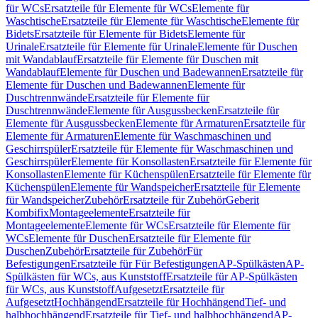
für WCs
Ersatzteile für Elemente für WCs
Elemente für
Waschtische
Ersatzteile für Elemente für Waschtische
Elemente für
Bidets
Ersatzteile für Elemente für Bidets
Elemente für
Urinale
Ersatzteile für Elemente für Urinale
Elemente für Duschen
mit Wandablauf
Ersatzteile für Elemente für Duschen mit
Wandablauf
Elemente für Duschen und Badewannen
Ersatzteile für
Elemente für Duschen und Badewannen
Elemente für
Duschtrennwände
Ersatzteile für Elemente für
Duschtrennwände
Elemente für Ausgussbecken
Ersatzteile für
Elemente für Ausgussbecken
Elemente für Armaturen
Ersatzteile für
Elemente für Armaturen
Elemente für Waschmaschinen und
Geschirrspüler
Ersatzteile für Elemente für Waschmaschinen und
Geschirrspüler
Elemente für Konsollasten
Ersatzteile für Elemente für
Konsollasten
Elemente für Küchenspülen
Ersatzteile für Elemente für
Küchenspülen
Elemente für Wandspeicher
Ersatzteile für Elemente
für Wandspeicher
Zubehör
Ersatzteile für Zubehör
Geberit
Kombifix
Montageelemente
Ersatzteile für
Montageelemente
Elemente für WCs
Ersatzteile für Elemente für
WCs
Elemente für Duschen
Ersatzteile für Elemente für
Duschen
Zubehör
Ersatzteile für Zubehör
Für
Befestigungen
Ersatzteile für Für Befestigungen
AP-Spülkästen
AP-
Spülkästen für WCs, aus Kunststoff
Ersatzteile für AP-Spülkästen
für WCs, aus Kunststoff
Aufgesetzt
Ersatzteile für
Aufgesetzt
Hochhängend
Ersatzteile für Hochhängend
Tief- und
halbhochhängend
Ersatzteile für Tief- und halbhochhängend
AP-