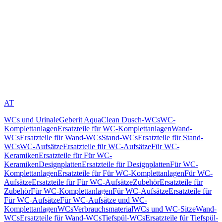
AT
WCs und Urinale
Geberit AquaClean Dusch-WCs
WC-
Komplettanlagen
Ersatzteile für WC-Komplettanlagen
Wand-
WCs
Ersatzteile für Wand-WCs
Stand-WCs
Ersatzteile für Stand-
WCs
WC-Aufsätze
Ersatzteile für WC-Aufsätze
Für WC-
Keramiken
Ersatzteile für Für WC-
Keramiken
Designplatten
Ersatzteile für Designplatten
Für WC-
Komplettanlagen
Ersatzteile für Für WC-Komplettanlagen
Für WC-
Aufsätze
Ersatzteile für Für WC-Aufsätze
Zubehör
Ersatzteile für
Zubehör
Für WC-Komplettanlagen
Für WC-Aufsätze
Ersatzteile für
Für WC-Aufsätze
Für WC-Aufsätze und WC-
Komplettanlagen
WCs
Verbrauchsmaterial
WCs und WC-Sitze
Wand-
WCs
Ersatzteile für Wand-WCs
Tiefspül-WCs
Ersatzteile für Tiefspül-