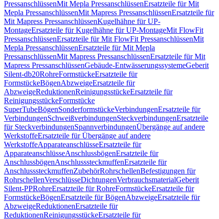
Pressanschlüssen
Mit Mepla Pressanschlüssen
Ersatzteile für Mit
Mepla Pressanschlüssen
Mit Mapress Pressanschlüssen
Ersatzteile für
Mit Mapress Pressanschlüssen
Kugelhähne für UP-
Montage
Ersatzteile für Kugelhähne für UP-Montage
Mit FlowFit
Pressanschlüssen
Ersatzteile für Mit FlowFit Pressanschlüssen
Mit
Mepla Pressanschlüssen
Ersatzteile für Mit Mepla
Pressanschlüssen
Mit Mapress Pressanschlüssen
Ersatzteile für Mit
Mapress Pressanschlüssen
Gebäude-Entwässerungssysteme
Geberit
Silent-db20
Rohre
Formstücke
Ersatzteile für
Formstücke
Bögen
Abzweige
Ersatzteile für
Abzweige
Reduktionen
Reinigungsstücke
Ersatzteile für
Reinigungsstücke
Formstücke
SuperTube
Bögen
Sonderformstücke
Verbindungen
Ersatzteile für
Verbindungen
Schweißverbindungen
Steckverbindungen
Ersatzteile
für Steckverbindungen
Spannverbindungen
Übergänge auf andere
Werkstoffe
Ersatzteile für Übergänge auf andere
Werkstoffe
Apparateanschlüsse
Ersatzteile für
Apparateanschlüsse
Anschlussbögen
Ersatzteile für
Anschlussbögen
Anschlusssteckmuffen
Ersatzteile für
Anschlusssteckmuffen
Zubehör
Rohrschellen
Befestigungen für
Rohrschellen
Verschlüsse
Dichtungen
Verbrauchsmaterial
Geberit
Silent-PP
Rohre
Ersatzteile für Rohre
Formstücke
Ersatzteile für
Formstücke
Bögen
Ersatzteile für Bögen
Abzweige
Ersatzteile für
Abzweige
Reduktionen
Ersatzteile für
Reduktionen
Reinigungsstücke
Ersatzteile für