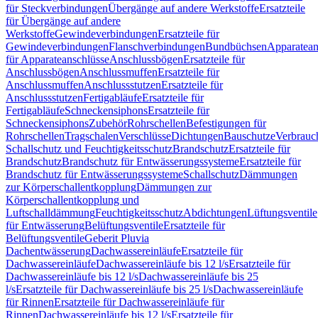
für Steckverbindungen
Übergänge auf andere Werkstoffe
Ersatzteile
für Übergänge auf andere
Werkstoffe
Gewindeverbindungen
Ersatzteile für
Gewindeverbindungen
Flanschverbindungen
Bundbüchsen
Apparatean
für Apparateanschlüsse
Anschlussbögen
Ersatzteile für
Anschlussbögen
Anschlussmuffen
Ersatzteile für
Anschlussmuffen
Anschlussstutzen
Ersatzteile für
Anschlussstutzen
Fertigabläufe
Ersatzteile für
Fertigabläufe
Schneckensiphons
Ersatzteile für
Schneckensiphons
Zubehör
Rohrschellen
Befestigungen für
Rohrschellen
Tragschalen
Verschlüsse
Dichtungen
Bauschutze
Verbrauc
Schallschutz und Feuchtigkeitsschutz
Brandschutz
Ersatzteile für
Brandschutz
Brandschutz für Entwässerungssysteme
Ersatzteile für
Brandschutz für Entwässerungssysteme
Schallschutz
Dämmungen
zur Körperschallentkopplung
Dämmungen zur
Körperschallentkopplung und
Luftschalldämmung
Feuchtigkeitsschutz
Abdichtungen
Lüftungsventile
für Entwässerung
Belüftungsventile
Ersatzteile für
Belüftungsventile
Geberit Pluvia
Dachentwässerung
Dachwassereinläufe
Ersatzteile für
Dachwassereinläufe
Dachwassereinläufe bis 12 l/s
Ersatzteile für
Dachwassereinläufe bis 12 l/s
Dachwassereinläufe bis 25
l/s
Ersatzteile für Dachwassereinläufe bis 25 l/s
Dachwassereinläufe
für Rinnen
Ersatzteile für Dachwassereinläufe für
Rinnen
Dachwassereinläufe bis 12 l/s
Ersatzteile für