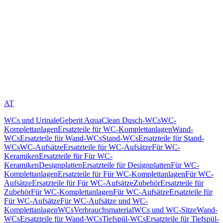
AT
WCs und Urinale
Geberit AquaClean Dusch-WCs
WC-
Komplettanlagen
Ersatzteile für WC-Komplettanlagen
Wand-
WCs
Ersatzteile für Wand-WCs
Stand-WCs
Ersatzteile für Stand-
WCs
WC-Aufsätze
Ersatzteile für WC-Aufsätze
Für WC-
Keramiken
Ersatzteile für Für WC-
Keramiken
Designplatten
Ersatzteile für Designplatten
Für WC-
Komplettanlagen
Ersatzteile für Für WC-Komplettanlagen
Für WC-
Aufsätze
Ersatzteile für Für WC-Aufsätze
Zubehör
Ersatzteile für
Zubehör
Für WC-Komplettanlagen
Für WC-Aufsätze
Ersatzteile für
Für WC-Aufsätze
Für WC-Aufsätze und WC-
Komplettanlagen
WCs
Verbrauchsmaterial
WCs und WC-Sitze
Wand-
WCs
Ersatzteile für Wand-WCs
Tiefspül-WCs
Ersatzteile für Tiefspül-