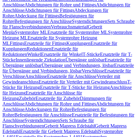
Anschlüsse
Abdichtungen für Rohre und Fittings
Abdichtungen für
Anschlüsse
Abdichtungen für Fittings
Abdeckungen für
Rohre
Abdeckung für Fittings
Befestigungen für
Rohre
Befestigungen für Anschlüsse
Systemdichtungen
Sets Schraube
für Flanschverbindungen
Verbrauchsmaterial
Geberit
Mepla
Systemrohre ML
Ersatzteile für Systemrohre ML
Systemrohre
Heizung ML
Ersatzteile für Systemrohre Heizung
ML
Fittings
Ersatzteile für Fittings
Kupplungen
Ersatzteile für
Kupplungen
Reduktionen
Ersatzteile für
Reduktionen
Winkel
Ersatzteile für Winkel
T-Stücke
Ersatzteile für T-
Stücke
Innenliegende Zirkulation
Übergänge unlösbar
Ersatzteile für
Übergänge unlösbar
Übergänge und Verbindungen, lösbar
Ersatzteile
für Übergänge und Verbindungen, lösbar
Verschlüsse
Ersatzteile für
Verschlüsse
Anschlüsse
Ersatzteile für Anschlüsse
Verteiler mit
Gewindeanschluss
Ersatzteile für Verteiler mit Gewindeanschluss
T-
Stücke für Heizung
Ersatzteile für T-Stücke für Heizung
Anschlüsse
für Heizung
Ersatzteile für Anschlüsse für
Heizung
Zubehör
Ersatzteile für Zubehör
Dämmungen für
Anschlüsse
Abdichtungen für Rohre und Fittings
Abdichtungen für
Anschlüsse
Abdeckungen für Rohre
Befestigungen für
Rohre
Befestigungen für Anschlüsse
Ersatzteile für Befestigungen für
Anschlüsse
Systemdichtungen
Sets Schraube für
Flanschverbindungen
Geberit Mapress Edelstahl
Geberit Mapress
Edelstahl
Ersatzteile für Geberit Mapress Edelstahl
Systemrohre
1.4401
Ersatzteile für Systemrohre 1.4401
Systemrohre