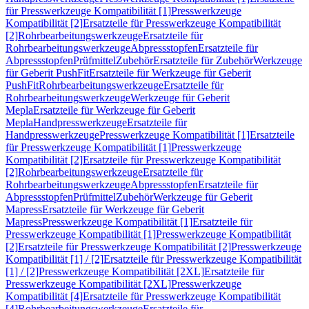
für Presswerkzeuge Kompatibilität [1]
Presswerkzeuge
Kompatibilität [2]
Ersatzteile für Presswerkzeuge Kompatibilität
[2]
Rohrbearbeitungswerkzeuge
Ersatzteile für
Rohrbearbeitungswerkzeuge
Abpressstopfen
Ersatzteile für
Abpressstopfen
Prüfmittel
Zubehör
Ersatzteile für Zubehör
Werkzeuge
für Geberit PushFit
Ersatzteile für Werkzeuge für Geberit
PushFit
Rohrbearbeitungswerkzeuge
Ersatzteile für
Rohrbearbeitungswerkzeuge
Werkzeuge für Geberit
Mepla
Ersatzteile für Werkzeuge für Geberit
Mepla
Handpresswerkzeuge
Ersatzteile für
Handpresswerkzeuge
Presswerkzeuge Kompatibilität [1]
Ersatzteile
für Presswerkzeuge Kompatibilität [1]
Presswerkzeuge
Kompatibilität [2]
Ersatzteile für Presswerkzeuge Kompatibilität
[2]
Rohrbearbeitungswerkzeuge
Ersatzteile für
Rohrbearbeitungswerkzeuge
Abpressstopfen
Ersatzteile für
Abpressstopfen
Prüfmittel
Zubehör
Werkzeuge für Geberit
Mapress
Ersatzteile für Werkzeuge für Geberit
Mapress
Presswerkzeuge Kompatibilität [1]
Ersatzteile für
Presswerkzeuge Kompatibilität [1]
Presswerkzeuge Kompatibilität
[2]
Ersatzteile für Presswerkzeuge Kompatibilität [2]
Presswerkzeuge
Kompatibilität [1] / [2]
Ersatzteile für Presswerkzeuge Kompatibilität
[1] / [2]
Presswerkzeuge Kompatibilität [2XL]
Ersatzteile für
Presswerkzeuge Kompatibilität [2XL]
Presswerkzeuge
Kompatibilität [4]
Ersatzteile für Presswerkzeuge Kompatibilität
[4]
Rohrbearbeitungswerkzeuge
Ersatzteile für