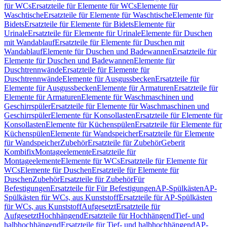
für WCs
Ersatzteile für Elemente für WCs
Elemente für
Waschtische
Ersatzteile für Elemente für Waschtische
Elemente für
Bidets
Ersatzteile für Elemente für Bidets
Elemente für
Urinale
Ersatzteile für Elemente für Urinale
Elemente für Duschen
mit Wandablauf
Ersatzteile für Elemente für Duschen mit
Wandablauf
Elemente für Duschen und Badewannen
Ersatzteile für
Elemente für Duschen und Badewannen
Elemente für
Duschtrennwände
Ersatzteile für Elemente für
Duschtrennwände
Elemente für Ausgussbecken
Ersatzteile für
Elemente für Ausgussbecken
Elemente für Armaturen
Ersatzteile für
Elemente für Armaturen
Elemente für Waschmaschinen und
Geschirrspüler
Ersatzteile für Elemente für Waschmaschinen und
Geschirrspüler
Elemente für Konsollasten
Ersatzteile für Elemente für
Konsollasten
Elemente für Küchenspülen
Ersatzteile für Elemente für
Küchenspülen
Elemente für Wandspeicher
Ersatzteile für Elemente
für Wandspeicher
Zubehör
Ersatzteile für Zubehör
Geberit
Kombifix
Montageelemente
Ersatzteile für
Montageelemente
Elemente für WCs
Ersatzteile für Elemente für
WCs
Elemente für Duschen
Ersatzteile für Elemente für
Duschen
Zubehör
Ersatzteile für Zubehör
Für
Befestigungen
Ersatzteile für Für Befestigungen
AP-Spülkästen
AP-
Spülkästen für WCs, aus Kunststoff
Ersatzteile für AP-Spülkästen
für WCs, aus Kunststoff
Aufgesetzt
Ersatzteile für
Aufgesetzt
Hochhängend
Ersatzteile für Hochhängend
Tief- und
halbhochhängend
Ersatzteile für Tief- und halbhochhängend
AP-