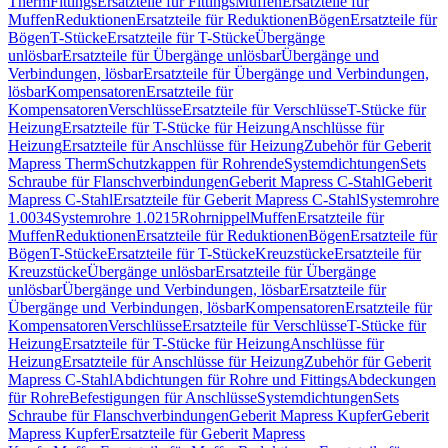
Therm
Fittings
Ersatzteile für Fittings
Muffen
Ersatzteile für
Muffen
Reduktionen
Ersatzteile für Reduktionen
Bögen
Ersatzteile für
Bögen
T-Stücke
Ersatzteile für T-Stücke
Übergänge
unlösbar
Ersatzteile für Übergänge unlösbar
Übergänge und
Verbindungen, lösbar
Ersatzteile für Übergänge und Verbindungen,
lösbar
Kompensatoren
Ersatzteile für
Kompensatoren
Verschlüsse
Ersatzteile für Verschlüsse
T-Stücke für
Heizung
Ersatzteile für T-Stücke für Heizung
Anschlüsse für
Heizung
Ersatzteile für Anschlüsse für Heizung
Zubehör für Geberit
Mapress Therm
Schutzkappen für Rohrende
Systemdichtungen
Sets
Schraube für Flanschverbindungen
Geberit Mapress C-Stahl
Geberit
Mapress C-Stahl
Ersatzteile für Geberit Mapress C-Stahl
Systemrohre
1.0034
Systemrohre 1.0215
Rohrnippel
Muffen
Ersatzteile für
Muffen
Reduktionen
Ersatzteile für Reduktionen
Bögen
Ersatzteile für
Bögen
T-Stücke
Ersatzteile für T-Stücke
Kreuzstücke
Ersatzteile für
Kreuzstücke
Übergänge unlösbar
Ersatzteile für Übergänge
unlösbar
Übergänge und Verbindungen, lösbar
Ersatzteile für
Übergänge und Verbindungen, lösbar
Kompensatoren
Ersatzteile für
Kompensatoren
Verschlüsse
Ersatzteile für Verschlüsse
T-Stücke für
Heizung
Ersatzteile für T-Stücke für Heizung
Anschlüsse für
Heizung
Ersatzteile für Anschlüsse für Heizung
Zubehör für Geberit
Mapress C-Stahl
Abdichtungen für Rohre und Fittings
Abdeckungen
für Rohre
Befestigungen für Anschlüsse
Systemdichtungen
Sets
Schraube für Flanschverbindungen
Geberit Mapress Kupfer
Geberit
Mapress Kupfer
Ersatzteile für Geberit Mapress