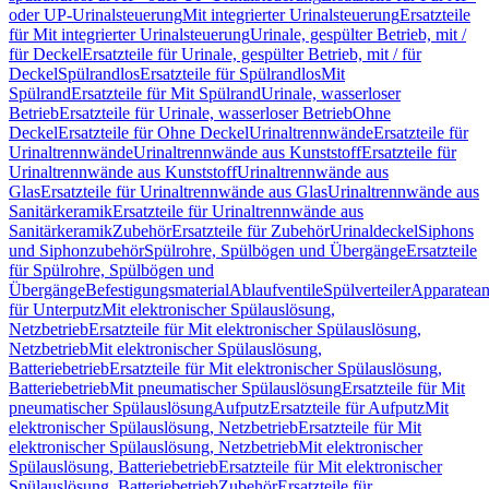
oder UP-Urinalsteuerung
Mit integrierter Urinalsteuerung
Ersatzteile
für Mit integrierter Urinalsteuerung
Urinale, gespülter Betrieb, mit /
für Deckel
Ersatzteile für Urinale, gespülter Betrieb, mit / für
Deckel
Spülrandlos
Ersatzteile für Spülrandlos
Mit
Spülrand
Ersatzteile für Mit Spülrand
Urinale, wasserloser
Betrieb
Ersatzteile für Urinale, wasserloser Betrieb
Ohne
Deckel
Ersatzteile für Ohne Deckel
Urinaltrennwände
Ersatzteile für
Urinaltrennwände
Urinaltrennwände aus Kunststoff
Ersatzteile für
Urinaltrennwände aus Kunststoff
Urinaltrennwände aus
Glas
Ersatzteile für Urinaltrennwände aus Glas
Urinaltrennwände aus
Sanitärkeramik
Ersatzteile für Urinaltrennwände aus
Sanitärkeramik
Zubehör
Ersatzteile für Zubehör
Urinaldeckel
Siphons
und Siphonzubehör
Spülrohre, Spülbögen und Übergänge
Ersatzteile
für Spülrohre, Spülbögen und
Übergänge
Befestigungsmaterial
Ablaufventile
Spülverteiler
Apparatean
für Unterputz
Mit elektronischer Spülauslösung,
Netzbetrieb
Ersatzteile für Mit elektronischer Spülauslösung,
Netzbetrieb
Mit elektronischer Spülauslösung,
Batteriebetrieb
Ersatzteile für Mit elektronischer Spülauslösung,
Batteriebetrieb
Mit pneumatischer Spülauslösung
Ersatzteile für Mit
pneumatischer Spülauslösung
Aufputz
Ersatzteile für Aufputz
Mit
elektronischer Spülauslösung, Netzbetrieb
Ersatzteile für Mit
elektronischer Spülauslösung, Netzbetrieb
Mit elektronischer
Spülauslösung, Batteriebetrieb
Ersatzteile für Mit elektronischer
Spülauslösung, Batteriebetrieb
Zubehör
Ersatzteile für