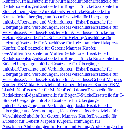
Kupfer
Muffen
Ersatzteile für Muffen
Reduktionen
Ersatzteile für
Reduktionen
Bögen
Ersatzteile für Bögen
T-Stücke
Ersatzteile für T-
Stücke
Innenliegende Zirkulation
Kreuzstücke
Ersatzteile für
Kreuzstücke
Übergänge unlösbar
Ersatzteile für Übergänge
unlösbar
Übergänge und Verbindungen, lösbar
Ersatzteile für
Übergänge und Verbindungen, lösbar
Verschlüsse
Ersatzteile für
Verschlüsse
Anschlüsse
Ersatzteile für Anschlüsse
T-Stücke für
Heizung
Ersatzteile für T-Stücke für Heizung
Anschlüsse für
Heizung
Ersatzteile für Anschlüsse für Heizung
Geberit Mapress
Kupfer, Gas
Ersatzteile für Geberit Mapress Kupfer,
Gas
Muffen
Ersatzteile für Muffen
Reduktionen
Ersatzteile für
Reduktionen
Bögen
Ersatzteile für Bögen
T-Stücke
Ersatzteile für T-
Stücke
Übergänge unlösbar
Ersatzteile für Übergänge
unlösbar
Übergänge und Verbindungen, lösbar
Ersatzteile für
Übergänge und Verbindungen, lösbar
Verschlüsse
Ersatzteile für
Verschlüsse
Anschlüsse
Ersatzteile für Anschlüsse
Geberit Mapress
Kupfer, FKM blau
Ersatzteile für Geberit Mapress Kupfer, FKM
blau
Muffen
Ersatzteile für Muffen
Reduktionen
Ersatzteile für
Reduktionen
Bögen
Ersatzteile für Bögen
T-Stücke
Ersatzteile für T-
Stücke
Übergänge unlösbar
Ersatzteile für Übergänge
unlösbar
Übergänge und Verbindungen, lösbar
Ersatzteile für
Übergänge und Verbindungen, lösbar
Verschlüsse
Ersatzteile für
Verschlüsse
Zubehör für Geberit Mapress Kupfer
Ersatzteile für
Zubehör für Geberit Mapress Kupfer
Dämmungen für
Anschlüsse
Abdichtungen für Rohre und Fittings
Abdeckungen für