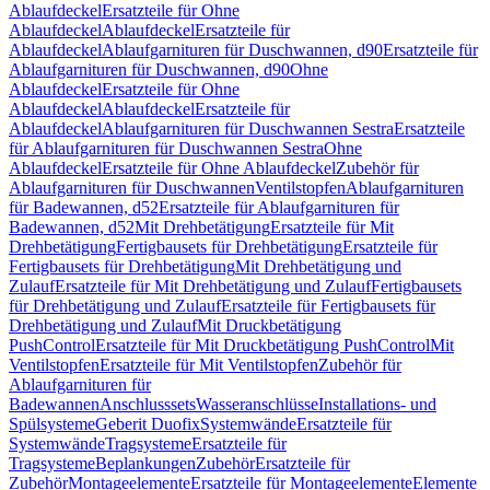
Ablaufdeckel
Ersatzteile für Ohne
Ablaufdeckel
Ablaufdeckel
Ersatzteile für
Ablaufdeckel
Ablaufgarnituren für Duschwannen, d90
Ersatzteile für
Ablaufgarnituren für Duschwannen, d90
Ohne
Ablaufdeckel
Ersatzteile für Ohne
Ablaufdeckel
Ablaufdeckel
Ersatzteile für
Ablaufdeckel
Ablaufgarnituren für Duschwannen Sestra
Ersatzteile
für Ablaufgarnituren für Duschwannen Sestra
Ohne
Ablaufdeckel
Ersatzteile für Ohne Ablaufdeckel
Zubehör für
Ablaufgarnituren für Duschwannen
Ventilstopfen
Ablaufgarnituren
für Badewannen, d52
Ersatzteile für Ablaufgarnituren für
Badewannen, d52
Mit Drehbetätigung
Ersatzteile für Mit
Drehbetätigung
Fertigbausets für Drehbetätigung
Ersatzteile für
Fertigbausets für Drehbetätigung
Mit Drehbetätigung und
Zulauf
Ersatzteile für Mit Drehbetätigung und Zulauf
Fertigbausets
für Drehbetätigung und Zulauf
Ersatzteile für Fertigbausets für
Drehbetätigung und Zulauf
Mit Druckbetätigung
PushControl
Ersatzteile für Mit Druckbetätigung PushControl
Mit
Ventilstopfen
Ersatzteile für Mit Ventilstopfen
Zubehör für
Ablaufgarnituren für
Badewannen
Anschlusssets
Wasseranschlüsse
Installations- und
Spülsysteme
Geberit Duofix
Systemwände
Ersatzteile für
Systemwände
Tragsysteme
Ersatzteile für
Tragsysteme
Beplankungen
Zubehör
Ersatzteile für
Zubehör
Montageelemente
Ersatzteile für Montageelemente
Elemente