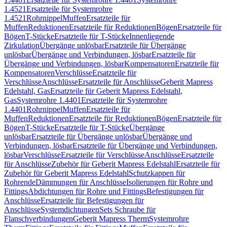
1.4521
Ersatzteile für Systemrohre
1.4521
Rohrnippel
Muffen
Ersatzteile für
Muffen
Reduktionen
Ersatzteile für Reduktionen
Bögen
Ersatzteile für
Bögen
T-Stücke
Ersatzteile für T-Stücke
Innenliegende
Zirkulation
Übergänge unlösbar
Ersatzteile für Übergänge
unlösbar
Übergänge und Verbindungen, lösbar
Ersatzteile für
Übergänge und Verbindungen, lösbar
Kompensatoren
Ersatzteile für
Kompensatoren
Verschlüsse
Ersatzteile für
Verschlüsse
Anschlüsse
Ersatzteile für Anschlüsse
Geberit Mapress
Edelstahl, Gas
Ersatzteile für Geberit Mapress Edelstahl,
Gas
Systemrohre 1.4401
Ersatzteile für Systemrohre
1.4401
Rohrnippel
Muffen
Ersatzteile für
Muffen
Reduktionen
Ersatzteile für Reduktionen
Bögen
Ersatzteile für
Bögen
T-Stücke
Ersatzteile für T-Stücke
Übergänge
unlösbar
Ersatzteile für Übergänge unlösbar
Übergänge und
Verbindungen, lösbar
Ersatzteile für Übergänge und Verbindungen,
lösbar
Verschlüsse
Ersatzteile für Verschlüsse
Anschlüsse
Ersatzteile
für Anschlüsse
Zubehör für Geberit Mapress Edelstahl
Ersatzteile für
Zubehör für Geberit Mapress Edelstahl
Schutzkappen für
Rohrende
Dämmungen für Anschlüsse
Isolierungen für Rohre und
Fittings
Abdichtungen für Rohre und Fittings
Befestigungen für
Anschlüsse
Ersatzteile für Befestigungen für
Anschlüsse
Systemdichtungen
Sets Schraube für
Flanschverbindungen
Geberit Mapress Therm
Systemrohre