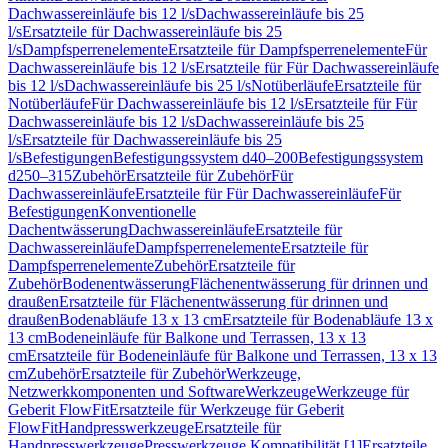
Dachwassereinläufe bis 12 l/s
Dachwassereinläufe bis 25
l/s
Ersatzteile für Dachwassereinläufe bis 25
l/s
Dampfsperrenelemente
Ersatzteile für Dampfsperrenelemente
Für
Dachwassereinläufe bis 12 l/s
Ersatzteile für Für Dachwassereinläufe
bis 12 l/s
Dachwassereinläufe bis 25 l/s
Notüberläufe
Ersatzteile für
Notüberläufe
Für Dachwassereinläufe bis 12 l/s
Ersatzteile für Für
Dachwassereinläufe bis 12 l/s
Dachwassereinläufe bis 25
l/s
Ersatzteile für Dachwassereinläufe bis 25
l/s
Befestigungen
Befestigungssystem d40–200
Befestigungssystem
d250–315
Zubehör
Ersatzteile für Zubehör
Für
Dachwassereinläufe
Ersatzteile für Für Dachwassereinläufe
Für
Befestigungen
Konventionelle
Dachentwässerung
Dachwassereinläufe
Ersatzteile für
Dachwassereinläufe
Dampfsperrenelemente
Ersatzteile für
Dampfsperrenelemente
Zubehör
Ersatzteile für
Zubehör
Bodenentwässerung
Flächenentwässerung für drinnen und
draußen
Ersatzteile für Flächenentwässerung für drinnen und
draußen
Bodenabläufe 13 x 13 cm
Ersatzteile für Bodenabläufe 13 x
13 cm
Bodeneinläufe für Balkone und Terrassen, 13 x 13
cm
Ersatzteile für Bodeneinläufe für Balkone und Terrassen, 13 x 13
cm
Zubehör
Ersatzteile für Zubehör
Werkzeuge,
Netzwerkkomponenten und Software
Werkzeuge
Werkzeuge für
Geberit FlowFit
Ersatzteile für Werkzeuge für Geberit
FlowFit
Handpresswerkzeuge
Ersatzteile für
Handpresswerkzeuge
Presswerkzeuge Kompatibilität [1]
Ersatzteile