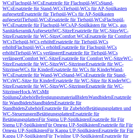
WCs
Flachspül-WCs
Ersatzteile für Flachspül-WCs
Stand-
WCs
Ersatzteile für Stand-WCs
Tiefspül-WCs für AP-Spülkasten
aufgesetzt
Ersatzteile für Tiefspül-WCs für AP-Spülkasten
aufgesetzt
Tiefspül-WCs
Ersatzteile für Tiefspül-WCs
Flachspül-
WCs
Ersatzteile für Flachspül-WCs
AP-Spülkästen für WCs, aus
Sanitärkeramik
Aufgesetzt
WC-Sitze
Ersatzteile für WC-Sitze
WC-
Sitze
Ersatzteile für WC-Sitze
Comfort WCs
Ersatzteile für Comfort
WCs
Tiefspül-WCs erhöht
Ersatzteile für Tiefspül-WCs
erhöht
Flachspül-WCs erhöht
Ersatzteile für Flachspül-WCs
erhöht
Tiefspül-WCs verlängert
Ersatzteile für Tiefspül-WCs
verlängert
Comfort WC-Sitze
Ersatzteile für Comfort WC-Sitze
WC-
Sitze
Ersatzteile für WC-Sitze
WC-Sitzringe
Ersatzteile für WC-
Sitzringe
WCs für Kinder
Ersatzteile für WCs für Kinder
Wand-
WCs
Ersatzteile für Wand-WCs
Stand-WCs
Ersatzteile für Stand-
WCs
WC-Sitze für Kinder
Ersatzteile für WC-Sitze für Kinder
WC-
Sitze
Ersatzteile für WC-Sitze
WC-Sitzringe
Ersatzteile für WC-
Sitzringe
Hock-WCs
Mit
Spülung
Zubehör
Befestigungsmaterial
Bidets
Wandbidets
Ersatzteile
für Wandbidets
Standbidets
Ersatzteile für
Standbidets
Zubehör
Ersatzteile für Zubehör
Betätigungsplatten und
WC-Steuerungen
Betätigungsplatten
Ersatzteile für
Betätigungsplatten
Für Sigma UP-Spülkästen
Ersatzteile für Für
Sigma UP-Spülkästen
Für Omega UP-Spülkästen
Ersatzteile für Für
Omega UP-Spülkästen
Für Kappa UP-Spülkästen
Ersatzteile für Für
Kappa UP-Spülkästen
Für Twinline UP-Spülkästen
Ersatzteile für