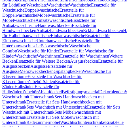
für Löthülsen
Waschplatz
Waschtische
Waschtische
Ersatzteile für
Waschtische
Doppelwaschtische
Ersatzteile für
Doppelwaschtische
Möbelwaschtische
Ersatzteile für
Möbelwaschtische
Aufsatzwaschtische
Ersatzteile für
Aufsatzwaschtische
Handwaschbecken
Ersatzteile für
Handwaschbecken
Aufsatzhandwaschbecken
Eckhandwaschbecken
H
für Halbeinbauwaschtische
Einbauwaschtische
Ersatzteile für
Einbauwaschtische
Unterbauwaschtische
Ersatzteile für
Unterbauwaschtische
Eckwaschtische
Waschtische
Comfort
Waschtische für Kinder
Ersatzteile für Waschtische für
Kinder
Waschtische
Waschrinnen
Ersatzteile für Waschrinnen
Weitere
Becken
Ersatzteile für Weitere Becken
Ausgussbecken
Ersatzteile für
Ausgussbecken
Ausgüsse
Ersatzteile für
Ausgüsse
Mehrzweckbecken
Gipsfangbecken
Waschtische für
Klassenräume
Ersatzteile für Waschtische für
Klassenräume
Zubehör
Säulen
Ersatzteile für
Säulen
Halbsäulen
Ersatzteile für
Halbsäulen
Zubehör
Ablaufdeckel
Befestigungsmaterial
Dekorblenden
W
Waschtisch mit Unterschrank
Sets Handwaschbecken mit
Unterschrank
Ersatzteile für Sets Handwaschbecken mit
Unterschrank
Sets Waschtisch mit Unterschrank
Ersatzteile für Sets
Waschtisch mit Unterschrank
Sets Möbelwaschtisch mit
Unterschrank
Ersatzteile für Sets Möbelwaschtisch mit
Unterschrank
Badezimmermöbel
Waschtischunterschränke
Ersatzteile