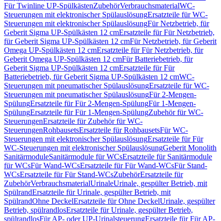
Für Twinline UP-Spülkästen
Zubehör
Verbrauchsmaterial
WC-
Steuerungen mit elektronischer Spülauslösung
Ersatzteile für WC-
Steuerungen mit elektronischer Spülauslösung
Für Netzbetrieb, für
Geberit Sigma UP-Spülkästen 12 cm
Ersatzteile für Für Netzbetrieb,
für Geberit Sigma UP-Spülkästen 12 cm
Für Netzbetrieb, für Geberit
Omega UP-Spülkästen 12 cm
Ersatzteile für Für Netzbetrieb, für
Geberit Omega UP-Spülkästen 12 cm
Für Batteriebetrieb, für
Geberit Sigma UP-Spülkästen 12 cm
Ersatzteile für Für
Batteriebetrieb, für Geberit Sigma UP-Spülkästen 12 cm
WC-
Steuerungen mit pneumatischer Spülauslösung
Ersatzteile für WC-
Steuerungen mit pneumatischer Spülauslösung
Für 2-Mengen-
Spülung
Ersatzteile für Für 2-Mengen-Spülung
Für 1-Mengen-
Spülung
Ersatzteile für Für 1-Mengen-Spülung
Zubehör für WC-
Steuerungen
Ersatzteile für Zubehör für WC-
Steuerungen
Rohbausets
Ersatzteile für Rohbausets
Für WC-
Steuerungen mit elektronischer Spülauslösung
Ersatzteile für Für
WC-Steuerungen mit elektronischer Spülauslösung
Geberit Monolith
Sanitärmodule
Sanitärmodule für WCs
Ersatzteile für Sanitärmodule
für WCs
Für Wand-WCs
Ersatzteile für Für Wand-WCs
Für Stand-
WCs
Ersatzteile für Für Stand-WCs
Zubehör
Ersatzteile für
Zubehör
Verbrauchsmaterial
Urinale
Urinale, gespülter Betrieb, mit
Spülrand
Ersatzteile für Urinale, gespülter Betrieb, mit
Spülrand
Ohne Deckel
Ersatzteile für Ohne Deckel
Urinale, gespülter
Betrieb, spülrandlos
Ersatzteile für Urinale, gespülter Betrieb,
spülrandlos
Für AP- oder UP-Urinalsteuerung
Ersatzteile für Für AP-