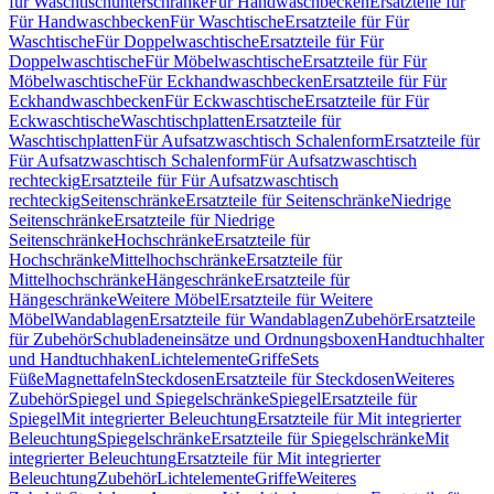
für Waschtischunterschränke
Für Handwaschbecken
Ersatzteile für
Für Handwaschbecken
Für Waschtische
Ersatzteile für Für
Waschtische
Für Doppelwaschtische
Ersatzteile für Für
Doppelwaschtische
Für Möbelwaschtische
Ersatzteile für Für
Möbelwaschtische
Für Eckhandwaschbecken
Ersatzteile für Für
Eckhandwaschbecken
Für Eckwaschtische
Ersatzteile für Für
Eckwaschtische
Waschtischplatten
Ersatzteile für
Waschtischplatten
Für Aufsatzwaschtisch Schalenform
Ersatzteile für
Für Aufsatzwaschtisch Schalenform
Für Aufsatzwaschtisch
rechteckig
Ersatzteile für Für Aufsatzwaschtisch
rechteckig
Seitenschränke
Ersatzteile für Seitenschränke
Niedrige
Seitenschränke
Ersatzteile für Niedrige
Seitenschränke
Hochschränke
Ersatzteile für
Hochschränke
Mittelhochschränke
Ersatzteile für
Mittelhochschränke
Hängeschränke
Ersatzteile für
Hängeschränke
Weitere Möbel
Ersatzteile für Weitere
Möbel
Wandablagen
Ersatzteile für Wandablagen
Zubehör
Ersatzteile
für Zubehör
Schubladeneinsätze und Ordnungsboxen
Handtuchhalter
und Handtuchhaken
Lichtelemente
Griffe
Sets
Füße
Magnettafeln
Steckdosen
Ersatzteile für Steckdosen
Weiteres
Zubehör
Spiegel und Spiegelschränke
Spiegel
Ersatzteile für
Spiegel
Mit integrierter Beleuchtung
Ersatzteile für Mit integrierter
Beleuchtung
Spiegelschränke
Ersatzteile für Spiegelschränke
Mit
integrierter Beleuchtung
Ersatzteile für Mit integrierter
Beleuchtung
Zubehör
Lichtelemente
Griffe
Weiteres