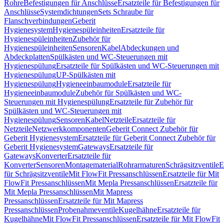
Rohre
Befestigungen für Anschlüsse
Ersatzteile für Befestigungen für
Anschlüsse
Systemdichtungen
Sets Schraube für
Flanschverbindungen
Geberit
Hygienesystem
Hygienespüleinheiten
Ersatzteile für
Hygienespüleinheiten
Zubehör für
Hygienespüleinheiten
Sensoren
Kabel
Abdeckungen und
Abdeckplatten
Spülkästen und WC-Steuerungen mit
Hygienespülung
Ersatzteile für Spülkästen und WC-Steuerungen mit
Hygienespülung
UP-Spülkästen mit
Hygienespülung
Hygieneeinbaumodule
Ersatzteile für
Hygieneeinbaumodule
Zubehör für Spülkästen und WC-
Steuerungen mit Hygienespülung
Ersatzteile für Zubehör für
Spülkästen und WC-Steuerungen mit
Hygienespülung
Sensoren
Kabel
Netzteile
Ersatzteile für
Netzteile
Netzwerkkomponenten
Geberit Connect Zubehör für
Geberit Hygienesystem
Ersatzteile für Geberit Connect Zubehör für
Geberit Hygienesystem
Gateways
Ersatzteile für
Gateways
Konverter
Ersatzteile für
Konverter
Sensoren
Montagematerial
Rohrarmaturen
Schrägsitzventile
E
für Schrägsitzventile
Mit FlowFit Pressanschlüssen
Ersatzteile für Mit
FlowFit Pressanschlüssen
Mit Mepla Pressanschlüssen
Ersatzteile für
Mit Mepla Pressanschlüssen
Mit Mapress
Pressanschlüssen
Ersatzteile für Mit Mapress
Pressanschlüssen
Probenahmeventile
Kugelhähne
Ersatzteile für
Kugelhähne
Mit FlowFit Pressanschlüssen
Ersatzteile für Mit FlowFit