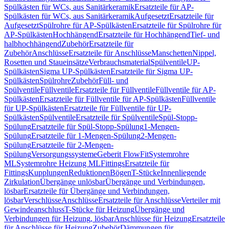
Spülkästen für WCs, aus Sanitärkeramik
Ersatzteile für AP-
Spülkästen für WCs, aus Sanitärkeramik
Aufgesetzt
Ersatzteile für
Aufgesetzt
Spülrohre für AP-Spülkästen
Ersatzteile für Spülrohre für
AP-Spülkästen
Hochhängend
Ersatzteile für Hochhängend
Tief- und
halbhochhängend
Zubehör
Ersatzteile für
Zubehör
Anschlüsse
Ersatzteile für Anschlüsse
Manschetten
Nippel,
Rosetten und Staueinsätze
Verbrauchsmaterial
Spülventile
UP-
Spülkästen
Sigma UP-Spülkästen
Ersatzteile für Sigma UP-
Spülkästen
Spülrohre
Zubehör
Füll- und
Spülventile
Füllventile
Ersatzteile für Füllventile
Füllventile für AP-
Spülkästen
Ersatzteile für Füllventile für AP-Spülkästen
Füllventile
für UP-Spülkästen
Ersatzteile für Füllventile für UP-
Spülkästen
Spülventile
Ersatzteile für Spülventile
Spül-Stopp-
Spülung
Ersatzteile für Spül-Stopp-Spülung
1-Mengen-
Spülung
Ersatzteile für 1-Mengen-Spülung
2-Mengen-
Spülung
Ersatzteile für 2-Mengen-
Spülung
Versorgungssysteme
Geberit FlowFit
Systemrohre
ML
Systemrohre Heizung ML
Fittings
Ersatzteile für
Fittings
Kupplungen
Reduktionen
Bögen
T-Stücke
Innenliegende
Zirkulation
Übergänge unlösbar
Übergänge und Verbindungen,
lösbar
Ersatzteile für Übergänge und Verbindungen,
lösbar
Verschlüsse
Anschlüsse
Ersatzteile für Anschlüsse
Verteiler mit
Gewindeanschluss
T-Stücke für Heizung
Übergänge und
Verbindungen für Heizung, lösbar
Anschlüsse für Heizung
Ersatzteile
für Anschlüsse für Heizung
Zubehör
Dämmungen für