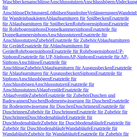
Waschbeckenanschlüsse
Anschlussstutzen
Anschlussbögen
Abdeckung
für
Anschlüsse
Dichtungen
Löthülsen
Standrohre
Verlängerungen
Wandeinb
für Wandeinbaukästen
Ablaufgarnituren für Spülbecken
Ersatzteile
für Ablaufgarnituren für Spülbecken
Rohrbogensiphons
Ersatzteile
für Rohrbogensiphons
Doppelkammersiphons
Ersatzteile für
Doppelkammersiphons
Anschlussstutzen
Ersatzteile für
Anschlussstutzen
Zubehör
Ersatzteile für Zubehör
Ablaufgarnituren
für Geräte
Ersatzteile für Ablaufgarnituren für
Geräte
Rohrbogensiphons
Ersatzteile für Rohrbogensiphons
UP-
Siphons
Ersatzteile für UP-Siphons
AP-Siphons
Ersatzteile für AP-
Siphons
Anschlüsse
Ersatzteile für
Anschlüsse
Zubehör
Ablaufgarnituren für Ausgussbecken
Ersatzteile
für Ablaufgarnituren für Ausgussbecken
Siphons
Ersatzteile für
Siphons
Anschlussbögen
Ersatzteile für
Anschlussbögen
Anschlussstutzen
Ersatzteile für
Anschlussstutzen
Ablaufventile
Ersatzteile für
Ablaufventile
Zubehör
Ersatzteile für Zubehör
Duschen und
Badewannen
Duschen
Bodenentwässerung für Duschen
Ersatzteile
für Bodenentwässerung für Duschen
Duschrinnen
Ersatzteile für
Duschrinnen
Zubehör für Duschrinnen
Ersatzteile für Zubehör für
Duschrinnen
Duschbodenabläufe
Ersatzteile für
Duschbodenabläufe
Zubehör für Duschbodenabläufe
Ersatzteile für
Zubehör für Duschbodenabläufe
Wandabläufe
Ersatzteile für
Wandabläufe
Zubehör für Wandabläufe
Ersatzteile für Zubehör für