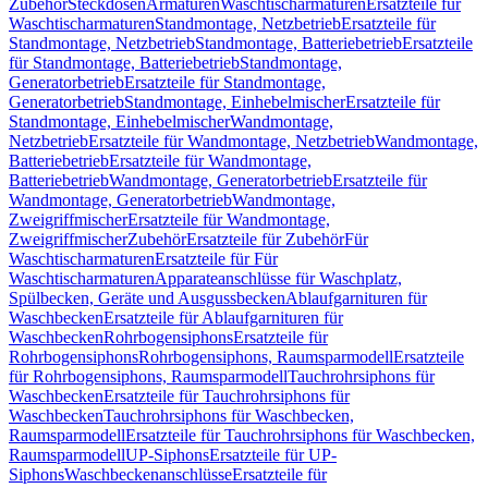
Zubehör
Steckdosen
Armaturen
Waschtischarmaturen
Ersatzteile für
Waschtischarmaturen
Standmontage, Netzbetrieb
Ersatzteile für
Standmontage, Netzbetrieb
Standmontage, Batteriebetrieb
Ersatzteile
für Standmontage, Batteriebetrieb
Standmontage,
Generatorbetrieb
Ersatzteile für Standmontage,
Generatorbetrieb
Standmontage, Einhebelmischer
Ersatzteile für
Standmontage, Einhebelmischer
Wandmontage,
Netzbetrieb
Ersatzteile für Wandmontage, Netzbetrieb
Wandmontage,
Batteriebetrieb
Ersatzteile für Wandmontage,
Batteriebetrieb
Wandmontage, Generatorbetrieb
Ersatzteile für
Wandmontage, Generatorbetrieb
Wandmontage,
Zweigriffmischer
Ersatzteile für Wandmontage,
Zweigriffmischer
Zubehör
Ersatzteile für Zubehör
Für
Waschtischarmaturen
Ersatzteile für Für
Waschtischarmaturen
Apparateanschlüsse für Waschplatz,
Spülbecken, Geräte und Ausgussbecken
Ablaufgarnituren für
Waschbecken
Ersatzteile für Ablaufgarnituren für
Waschbecken
Rohrbogensiphons
Ersatzteile für
Rohrbogensiphons
Rohrbogensiphons, Raumsparmodell
Ersatzteile
für Rohrbogensiphons, Raumsparmodell
Tauchrohrsiphons für
Waschbecken
Ersatzteile für Tauchrohrsiphons für
Waschbecken
Tauchrohrsiphons für Waschbecken,
Raumsparmodell
Ersatzteile für Tauchrohrsiphons für Waschbecken,
Raumsparmodell
UP-Siphons
Ersatzteile für UP-
Siphons
Waschbeckenanschlüsse
Ersatzteile für