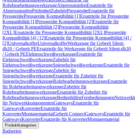
Rohrbearbeitungswerkzeuge
Abpressstopfen
Ersatzteile für
Abpressstopfen
Prüfmittel
Zubehör
Pressgeräte
Ersatzteile für
Pressgeräte
Pressgeräte Kompatibilität [1]
Ersatzteile für Pressgeräte
Kompatibilität [1]
Pressgeräte Kompatibilität [2]
Ersatzteile für
Pressgeräte Kompatibilität [2]
Pressgeräte Kompatibilität
[2XL]
Ersatzteile für Pressgeräte Kompatibilität [2XL]
Pressgeräte
Kompatibilität [4] / [2]
Ersatzteile für Pressgeräte Kompatibilität [4] /
[2]
Universalkoffer
Universalkoffer
Werkzeuge für Geberit Silent-
db20 / Geberit PE
Ersatzteile für Werkzeuge für Geberit Silent-db20
/ Geberit PE
Elektroschweißwerkzeuge
Ersatzteile für
Elektroschweißwerkzeuge
Zubehör für
Elektroschweißwerkzeuge
Spiegelschweißwerkzeuge
Ersatzteile für
Spiegelschweißwerkzeuge
Zubehör für
Spiegelschweißwerkzeuge
Ersatzteile für Zubehör für
Spiegelschweißwerkzeuge
Rohrbearbeitungswerkzeuge
Ersatzteile
für Rohrbearbeitungswerkzeuge
Zubehör für
Rohrbearbeitungswerkzeuge
Ersatzteile für Zubehör für
Rohrbearbeitungswerkzeuge
Bedienhilfen
Fernbedienungen
Netzwerk
für Netzwerkkomponenten
Gateways
Ersatzteile für
Gateways
Konverter
Ersatzteile für
Konverter
Montagematerial
Geberit Connect
Gateways
Ersatzteile für
Gateways
Konverter
Ersatzteile für Konverter
Montagematerial
Produktkategorien
Badserien