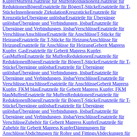
Kupfer
Muffen
Ersatzteile für Muffen
Reduktionen
Ersatzteile für
Reduktionen
Bögen
Ersatzteile für Bögen
T-Stücke
Ersatzteile für T-
Stücke
Innenliegende Zirkulation
Kreuzstücke
Ersatzteile für
Kreuzstücke
Übergänge unlösbar
Ersatzteile für Übergänge
unlösbar
Übergänge und Verbindungen, lösbar
Ersatzteile für
Übergänge und Verbindungen, lösbar
Verschlüsse
Ersatzteile für
Verschlüsse
Anschlüsse
Ersatzteile für Anschlüsse
T-Stücke für
Heizung
Ersatzteile für T-Stücke für Heizung
Anschlüsse für
Heizung
Ersatzteile für Anschlüsse für Heizung
Geberit Mapress
Kupfer, Gas
Ersatzteile für Geberit Mapress Kupfer,
Gas
Muffen
Ersatzteile für Muffen
Reduktionen
Ersatzteile für
Reduktionen
Bögen
Ersatzteile für Bögen
T-Stücke
Ersatzteile für T-
Stücke
Übergänge unlösbar
Ersatzteile für Übergänge
unlösbar
Übergänge und Verbindungen, lösbar
Ersatzteile für
Übergänge und Verbindungen, lösbar
Verschlüsse
Ersatzteile für
Verschlüsse
Anschlüsse
Ersatzteile für Anschlüsse
Geberit Mapress
Kupfer, FKM blau
Ersatzteile für Geberit Mapress Kupfer, FKM
blau
Muffen
Ersatzteile für Muffen
Reduktionen
Ersatzteile für
Reduktionen
Bögen
Ersatzteile für Bögen
T-Stücke
Ersatzteile für T-
Stücke
Übergänge unlösbar
Ersatzteile für Übergänge
unlösbar
Übergänge und Verbindungen, lösbar
Ersatzteile für
Übergänge und Verbindungen, lösbar
Verschlüsse
Ersatzteile für
Verschlüsse
Zubehör für Geberit Mapress Kupfer
Ersatzteile für
Zubehör für Geberit Mapress Kupfer
Dämmungen für
Anschlüsse
Abdichtungen für Rohre und Fittings
Abdeckungen für