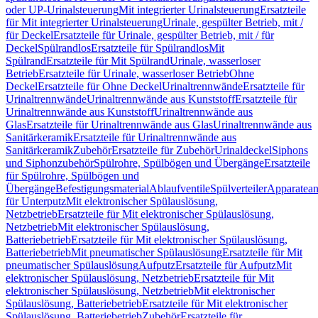
oder UP-Urinalsteuerung
Mit integrierter Urinalsteuerung
Ersatzteile
für Mit integrierter Urinalsteuerung
Urinale, gespülter Betrieb, mit /
für Deckel
Ersatzteile für Urinale, gespülter Betrieb, mit / für
Deckel
Spülrandlos
Ersatzteile für Spülrandlos
Mit
Spülrand
Ersatzteile für Mit Spülrand
Urinale, wasserloser
Betrieb
Ersatzteile für Urinale, wasserloser Betrieb
Ohne
Deckel
Ersatzteile für Ohne Deckel
Urinaltrennwände
Ersatzteile für
Urinaltrennwände
Urinaltrennwände aus Kunststoff
Ersatzteile für
Urinaltrennwände aus Kunststoff
Urinaltrennwände aus
Glas
Ersatzteile für Urinaltrennwände aus Glas
Urinaltrennwände aus
Sanitärkeramik
Ersatzteile für Urinaltrennwände aus
Sanitärkeramik
Zubehör
Ersatzteile für Zubehör
Urinaldeckel
Siphons
und Siphonzubehör
Spülrohre, Spülbögen und Übergänge
Ersatzteile
für Spülrohre, Spülbögen und
Übergänge
Befestigungsmaterial
Ablaufventile
Spülverteiler
Apparatean
für Unterputz
Mit elektronischer Spülauslösung,
Netzbetrieb
Ersatzteile für Mit elektronischer Spülauslösung,
Netzbetrieb
Mit elektronischer Spülauslösung,
Batteriebetrieb
Ersatzteile für Mit elektronischer Spülauslösung,
Batteriebetrieb
Mit pneumatischer Spülauslösung
Ersatzteile für Mit
pneumatischer Spülauslösung
Aufputz
Ersatzteile für Aufputz
Mit
elektronischer Spülauslösung, Netzbetrieb
Ersatzteile für Mit
elektronischer Spülauslösung, Netzbetrieb
Mit elektronischer
Spülauslösung, Batteriebetrieb
Ersatzteile für Mit elektronischer
Spülauslösung, Batteriebetrieb
Zubehör
Ersatzteile für