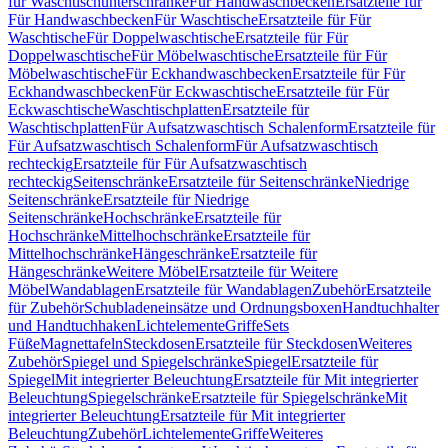
für Waschtischunterschränke
Für Handwaschbecken
Ersatzteile für
Für Handwaschbecken
Für Waschtische
Ersatzteile für Für
Waschtische
Für Doppelwaschtische
Ersatzteile für Für
Doppelwaschtische
Für Möbelwaschtische
Ersatzteile für Für
Möbelwaschtische
Für Eckhandwaschbecken
Ersatzteile für Für
Eckhandwaschbecken
Für Eckwaschtische
Ersatzteile für Für
Eckwaschtische
Waschtischplatten
Ersatzteile für
Waschtischplatten
Für Aufsatzwaschtisch Schalenform
Ersatzteile für
Für Aufsatzwaschtisch Schalenform
Für Aufsatzwaschtisch
rechteckig
Ersatzteile für Für Aufsatzwaschtisch
rechteckig
Seitenschränke
Ersatzteile für Seitenschränke
Niedrige
Seitenschränke
Ersatzteile für Niedrige
Seitenschränke
Hochschränke
Ersatzteile für
Hochschränke
Mittelhochschränke
Ersatzteile für
Mittelhochschränke
Hängeschränke
Ersatzteile für
Hängeschränke
Weitere Möbel
Ersatzteile für Weitere
Möbel
Wandablagen
Ersatzteile für Wandablagen
Zubehör
Ersatzteile
für Zubehör
Schubladeneinsätze und Ordnungsboxen
Handtuchhalter
und Handtuchhaken
Lichtelemente
Griffe
Sets
Füße
Magnettafeln
Steckdosen
Ersatzteile für Steckdosen
Weiteres
Zubehör
Spiegel und Spiegelschränke
Spiegel
Ersatzteile für
Spiegel
Mit integrierter Beleuchtung
Ersatzteile für Mit integrierter
Beleuchtung
Spiegelschränke
Ersatzteile für Spiegelschränke
Mit
integrierter Beleuchtung
Ersatzteile für Mit integrierter
Beleuchtung
Zubehör
Lichtelemente
Griffe
Weiteres