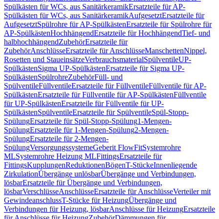
Spülkästen für WCs, aus Sanitärkeramik
Ersatzteile für AP-
Spülkästen für WCs, aus Sanitärkeramik
Aufgesetzt
Ersatzteile für
Aufgesetzt
Spülrohre für AP-Spülkästen
Ersatzteile für Spülrohre für
AP-Spülkästen
Hochhängend
Ersatzteile für Hochhängend
Tief- und
halbhochhängend
Zubehör
Ersatzteile für
Zubehör
Anschlüsse
Ersatzteile für Anschlüsse
Manschetten
Nippel,
Rosetten und Staueinsätze
Verbrauchsmaterial
Spülventile
UP-
Spülkästen
Sigma UP-Spülkästen
Ersatzteile für Sigma UP-
Spülkästen
Spülrohre
Zubehör
Füll- und
Spülventile
Füllventile
Ersatzteile für Füllventile
Füllventile für AP-
Spülkästen
Ersatzteile für Füllventile für AP-Spülkästen
Füllventile
für UP-Spülkästen
Ersatzteile für Füllventile für UP-
Spülkästen
Spülventile
Ersatzteile für Spülventile
Spül-Stopp-
Spülung
Ersatzteile für Spül-Stopp-Spülung
1-Mengen-
Spülung
Ersatzteile für 1-Mengen-Spülung
2-Mengen-
Spülung
Ersatzteile für 2-Mengen-
Spülung
Versorgungssysteme
Geberit FlowFit
Systemrohre
ML
Systemrohre Heizung ML
Fittings
Ersatzteile für
Fittings
Kupplungen
Reduktionen
Bögen
T-Stücke
Innenliegende
Zirkulation
Übergänge unlösbar
Übergänge und Verbindungen,
lösbar
Ersatzteile für Übergänge und Verbindungen,
lösbar
Verschlüsse
Anschlüsse
Ersatzteile für Anschlüsse
Verteiler mit
Gewindeanschluss
T-Stücke für Heizung
Übergänge und
Verbindungen für Heizung, lösbar
Anschlüsse für Heizung
Ersatzteile
für Anschlüsse für Heizung
Zubehör
Dämmungen für