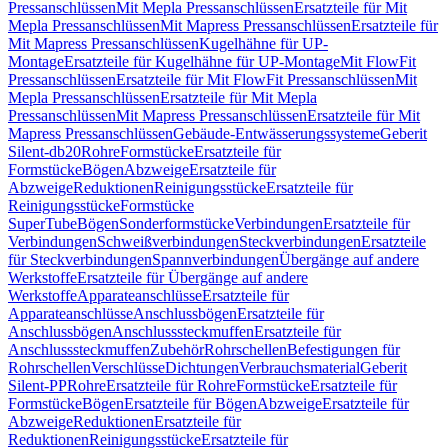
Pressanschlüssen
Mit Mepla Pressanschlüssen
Ersatzteile für Mit
Mepla Pressanschlüssen
Mit Mapress Pressanschlüssen
Ersatzteile für
Mit Mapress Pressanschlüssen
Kugelhähne für UP-
Montage
Ersatzteile für Kugelhähne für UP-Montage
Mit FlowFit
Pressanschlüssen
Ersatzteile für Mit FlowFit Pressanschlüssen
Mit
Mepla Pressanschlüssen
Ersatzteile für Mit Mepla
Pressanschlüssen
Mit Mapress Pressanschlüssen
Ersatzteile für Mit
Mapress Pressanschlüssen
Gebäude-Entwässerungssysteme
Geberit
Silent-db20
Rohre
Formstücke
Ersatzteile für
Formstücke
Bögen
Abzweige
Ersatzteile für
Abzweige
Reduktionen
Reinigungsstücke
Ersatzteile für
Reinigungsstücke
Formstücke
SuperTube
Bögen
Sonderformstücke
Verbindungen
Ersatzteile für
Verbindungen
Schweißverbindungen
Steckverbindungen
Ersatzteile
für Steckverbindungen
Spannverbindungen
Übergänge auf andere
Werkstoffe
Ersatzteile für Übergänge auf andere
Werkstoffe
Apparateanschlüsse
Ersatzteile für
Apparateanschlüsse
Anschlussbögen
Ersatzteile für
Anschlussbögen
Anschlusssteckmuffen
Ersatzteile für
Anschlusssteckmuffen
Zubehör
Rohrschellen
Befestigungen für
Rohrschellen
Verschlüsse
Dichtungen
Verbrauchsmaterial
Geberit
Silent-PP
Rohre
Ersatzteile für Rohre
Formstücke
Ersatzteile für
Formstücke
Bögen
Ersatzteile für Bögen
Abzweige
Ersatzteile für
Abzweige
Reduktionen
Ersatzteile für
Reduktionen
Reinigungsstücke
Ersatzteile für