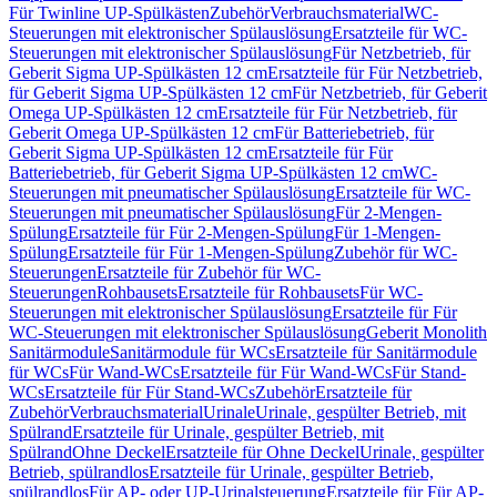
Für Twinline UP-Spülkästen
Zubehör
Verbrauchsmaterial
WC-
Steuerungen mit elektronischer Spülauslösung
Ersatzteile für WC-
Steuerungen mit elektronischer Spülauslösung
Für Netzbetrieb, für
Geberit Sigma UP-Spülkästen 12 cm
Ersatzteile für Für Netzbetrieb,
für Geberit Sigma UP-Spülkästen 12 cm
Für Netzbetrieb, für Geberit
Omega UP-Spülkästen 12 cm
Ersatzteile für Für Netzbetrieb, für
Geberit Omega UP-Spülkästen 12 cm
Für Batteriebetrieb, für
Geberit Sigma UP-Spülkästen 12 cm
Ersatzteile für Für
Batteriebetrieb, für Geberit Sigma UP-Spülkästen 12 cm
WC-
Steuerungen mit pneumatischer Spülauslösung
Ersatzteile für WC-
Steuerungen mit pneumatischer Spülauslösung
Für 2-Mengen-
Spülung
Ersatzteile für Für 2-Mengen-Spülung
Für 1-Mengen-
Spülung
Ersatzteile für Für 1-Mengen-Spülung
Zubehör für WC-
Steuerungen
Ersatzteile für Zubehör für WC-
Steuerungen
Rohbausets
Ersatzteile für Rohbausets
Für WC-
Steuerungen mit elektronischer Spülauslösung
Ersatzteile für Für
WC-Steuerungen mit elektronischer Spülauslösung
Geberit Monolith
Sanitärmodule
Sanitärmodule für WCs
Ersatzteile für Sanitärmodule
für WCs
Für Wand-WCs
Ersatzteile für Für Wand-WCs
Für Stand-
WCs
Ersatzteile für Für Stand-WCs
Zubehör
Ersatzteile für
Zubehör
Verbrauchsmaterial
Urinale
Urinale, gespülter Betrieb, mit
Spülrand
Ersatzteile für Urinale, gespülter Betrieb, mit
Spülrand
Ohne Deckel
Ersatzteile für Ohne Deckel
Urinale, gespülter
Betrieb, spülrandlos
Ersatzteile für Urinale, gespülter Betrieb,
spülrandlos
Für AP- oder UP-Urinalsteuerung
Ersatzteile für Für AP-