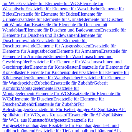
für WCs
Ersatzteile für Elemente für WCs
Elemente für
Waschtische
Ersatzteile für Elemente für Waschtische
Elemente für
Bidets
Ersatzteile für Elemente für Bidets
Elemente für
Urinale
Ersatzteile für Elemente für Urinale
Elemente für Duschen
mit Wandablauf
Ersatzteile für Elemente für Duschen mit
Wandablauf
Elemente für Duschen und Badewannen
Ersatzteile für
Elemente für Duschen und Badewannen
Elemente für
Duschtrennwände
Ersatzteile für Elemente für
Duschtrennwände
Elemente für Ausgussbecken
Ersatzteile für
Elemente für Ausgussbecken
Elemente für Armaturen
Ersatzteile für
Elemente für Armaturen
Elemente für Waschmaschinen und
Geschirrspüler
Ersatzteile für Elemente für Waschmaschinen und
Geschirrspüler
Elemente für Konsollasten
Ersatzteile für Elemente für
Konsollasten
Elemente für Küchenspülen
Ersatzteile für Elemente für
Küchenspülen
Elemente für Wandspeicher
Ersatzteile für Elemente
für Wandspeicher
Zubehör
Ersatzteile für Zubehör
Geberit
Kombifix
Montageelemente
Ersatzteile für
Montageelemente
Elemente für WCs
Ersatzteile für Elemente für
WCs
Elemente für Duschen
Ersatzteile für Elemente für
Duschen
Zubehör
Ersatzteile für Zubehör
Für
Befestigungen
Ersatzteile für Für Befestigungen
AP-Spülkästen
AP-
Spülkästen für WCs, aus Kunststoff
Ersatzteile für AP-Spülkästen
für WCs, aus Kunststoff
Aufgesetzt
Ersatzteile für
Aufgesetzt
Hochhängend
Ersatzteile für Hochhängend
Tief- und
halbhochhängend
Ersatzteile für Tief- und halbhochhängend
AP-