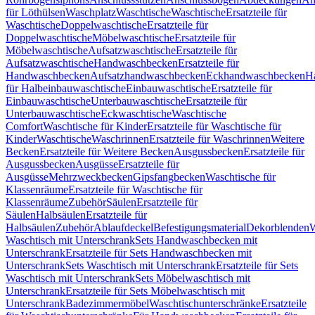
für Löthülsen
Waschplatz
Waschtische
Waschtische
Ersatzteile für
Waschtische
Doppelwaschtische
Ersatzteile für
Doppelwaschtische
Möbelwaschtische
Ersatzteile für
Möbelwaschtische
Aufsatzwaschtische
Ersatzteile für
Aufsatzwaschtische
Handwaschbecken
Ersatzteile für
Handwaschbecken
Aufsatzhandwaschbecken
Eckhandwaschbecken
H
für Halbeinbauwaschtische
Einbauwaschtische
Ersatzteile für
Einbauwaschtische
Unterbauwaschtische
Ersatzteile für
Unterbauwaschtische
Eckwaschtische
Waschtische
Comfort
Waschtische für Kinder
Ersatzteile für Waschtische für
Kinder
Waschtische
Waschrinnen
Ersatzteile für Waschrinnen
Weitere
Becken
Ersatzteile für Weitere Becken
Ausgussbecken
Ersatzteile für
Ausgussbecken
Ausgüsse
Ersatzteile für
Ausgüsse
Mehrzweckbecken
Gipsfangbecken
Waschtische für
Klassenräume
Ersatzteile für Waschtische für
Klassenräume
Zubehör
Säulen
Ersatzteile für
Säulen
Halbsäulen
Ersatzteile für
Halbsäulen
Zubehör
Ablaufdeckel
Befestigungsmaterial
Dekorblenden
W
Waschtisch mit Unterschrank
Sets Handwaschbecken mit
Unterschrank
Ersatzteile für Sets Handwaschbecken mit
Unterschrank
Sets Waschtisch mit Unterschrank
Ersatzteile für Sets
Waschtisch mit Unterschrank
Sets Möbelwaschtisch mit
Unterschrank
Ersatzteile für Sets Möbelwaschtisch mit
Unterschrank
Badezimmermöbel
Waschtischunterschränke
Ersatzteile