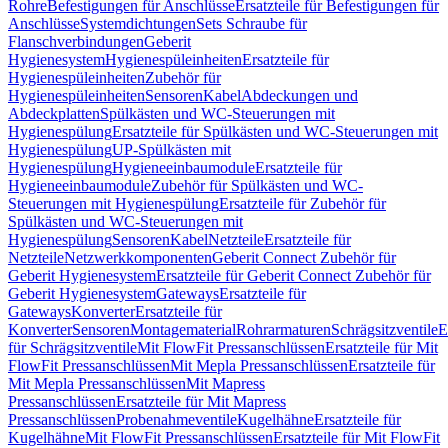
Rohre
Befestigungen für Anschlüsse
Ersatzteile für Befestigungen für
Anschlüsse
Systemdichtungen
Sets Schraube für
Flanschverbindungen
Geberit
Hygienesystem
Hygienespüleinheiten
Ersatzteile für
Hygienespüleinheiten
Zubehör für
Hygienespüleinheiten
Sensoren
Kabel
Abdeckungen und
Abdeckplatten
Spülkästen und WC-Steuerungen mit
Hygienespülung
Ersatzteile für Spülkästen und WC-Steuerungen mit
Hygienespülung
UP-Spülkästen mit
Hygienespülung
Hygieneeinbaumodule
Ersatzteile für
Hygieneeinbaumodule
Zubehör für Spülkästen und WC-
Steuerungen mit Hygienespülung
Ersatzteile für Zubehör für
Spülkästen und WC-Steuerungen mit
Hygienespülung
Sensoren
Kabel
Netzteile
Ersatzteile für
Netzteile
Netzwerkkomponenten
Geberit Connect Zubehör für
Geberit Hygienesystem
Ersatzteile für Geberit Connect Zubehör für
Geberit Hygienesystem
Gateways
Ersatzteile für
Gateways
Konverter
Ersatzteile für
Konverter
Sensoren
Montagematerial
Rohrarmaturen
Schrägsitzventile
E
für Schrägsitzventile
Mit FlowFit Pressanschlüssen
Ersatzteile für Mit
FlowFit Pressanschlüssen
Mit Mepla Pressanschlüssen
Ersatzteile für
Mit Mepla Pressanschlüssen
Mit Mapress
Pressanschlüssen
Ersatzteile für Mit Mapress
Pressanschlüssen
Probenahmeventile
Kugelhähne
Ersatzteile für
Kugelhähne
Mit FlowFit Pressanschlüssen
Ersatzteile für Mit FlowFit