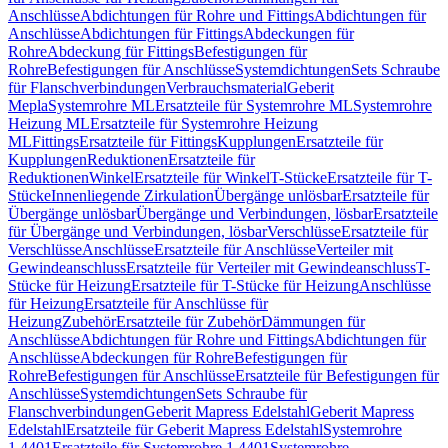
Anschlüsse
Abdichtungen für Rohre und Fittings
Abdichtungen für
Anschlüsse
Abdichtungen für Fittings
Abdeckungen für
Rohre
Abdeckung für Fittings
Befestigungen für
Rohre
Befestigungen für Anschlüsse
Systemdichtungen
Sets Schraube
für Flanschverbindungen
Verbrauchsmaterial
Geberit
Mepla
Systemrohre ML
Ersatzteile für Systemrohre ML
Systemrohre
Heizung ML
Ersatzteile für Systemrohre Heizung
ML
Fittings
Ersatzteile für Fittings
Kupplungen
Ersatzteile für
Kupplungen
Reduktionen
Ersatzteile für
Reduktionen
Winkel
Ersatzteile für Winkel
T-Stücke
Ersatzteile für T-
Stücke
Innenliegende Zirkulation
Übergänge unlösbar
Ersatzteile für
Übergänge unlösbar
Übergänge und Verbindungen, lösbar
Ersatzteile
für Übergänge und Verbindungen, lösbar
Verschlüsse
Ersatzteile für
Verschlüsse
Anschlüsse
Ersatzteile für Anschlüsse
Verteiler mit
Gewindeanschluss
Ersatzteile für Verteiler mit Gewindeanschluss
T-
Stücke für Heizung
Ersatzteile für T-Stücke für Heizung
Anschlüsse
für Heizung
Ersatzteile für Anschlüsse für
Heizung
Zubehör
Ersatzteile für Zubehör
Dämmungen für
Anschlüsse
Abdichtungen für Rohre und Fittings
Abdichtungen für
Anschlüsse
Abdeckungen für Rohre
Befestigungen für
Rohre
Befestigungen für Anschlüsse
Ersatzteile für Befestigungen für
Anschlüsse
Systemdichtungen
Sets Schraube für
Flanschverbindungen
Geberit Mapress Edelstahl
Geberit Mapress
Edelstahl
Ersatzteile für Geberit Mapress Edelstahl
Systemrohre
1.4401
Ersatzteile für Systemrohre 1.4401
Systemrohre