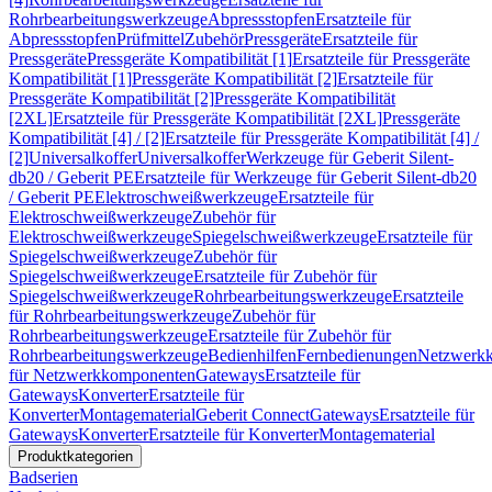
Rohrbearbeitungswerkzeuge
Abpressstopfen
Ersatzteile für
Abpressstopfen
Prüfmittel
Zubehör
Pressgeräte
Ersatzteile für
Pressgeräte
Pressgeräte Kompatibilität [1]
Ersatzteile für Pressgeräte
Kompatibilität [1]
Pressgeräte Kompatibilität [2]
Ersatzteile für
Pressgeräte Kompatibilität [2]
Pressgeräte Kompatibilität
[2XL]
Ersatzteile für Pressgeräte Kompatibilität [2XL]
Pressgeräte
Kompatibilität [4] / [2]
Ersatzteile für Pressgeräte Kompatibilität [4] /
[2]
Universalkoffer
Universalkoffer
Werkzeuge für Geberit Silent-
db20 / Geberit PE
Ersatzteile für Werkzeuge für Geberit Silent-db20
/ Geberit PE
Elektroschweißwerkzeuge
Ersatzteile für
Elektroschweißwerkzeuge
Zubehör für
Elektroschweißwerkzeuge
Spiegelschweißwerkzeuge
Ersatzteile für
Spiegelschweißwerkzeuge
Zubehör für
Spiegelschweißwerkzeuge
Ersatzteile für Zubehör für
Spiegelschweißwerkzeuge
Rohrbearbeitungswerkzeuge
Ersatzteile
für Rohrbearbeitungswerkzeuge
Zubehör für
Rohrbearbeitungswerkzeuge
Ersatzteile für Zubehör für
Rohrbearbeitungswerkzeuge
Bedienhilfen
Fernbedienungen
Netzwerk
für Netzwerkkomponenten
Gateways
Ersatzteile für
Gateways
Konverter
Ersatzteile für
Konverter
Montagematerial
Geberit Connect
Gateways
Ersatzteile für
Gateways
Konverter
Ersatzteile für Konverter
Montagematerial
Produktkategorien
Badserien