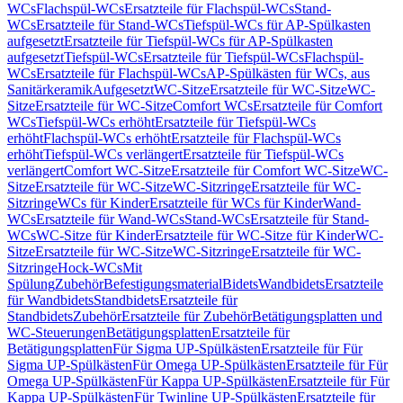
WCs
Flachspül-WCs
Ersatzteile für Flachspül-WCs
Stand-
WCs
Ersatzteile für Stand-WCs
Tiefspül-WCs für AP-Spülkasten
aufgesetzt
Ersatzteile für Tiefspül-WCs für AP-Spülkasten
aufgesetzt
Tiefspül-WCs
Ersatzteile für Tiefspül-WCs
Flachspül-
WCs
Ersatzteile für Flachspül-WCs
AP-Spülkästen für WCs, aus
Sanitärkeramik
Aufgesetzt
WC-Sitze
Ersatzteile für WC-Sitze
WC-
Sitze
Ersatzteile für WC-Sitze
Comfort WCs
Ersatzteile für Comfort
WCs
Tiefspül-WCs erhöht
Ersatzteile für Tiefspül-WCs
erhöht
Flachspül-WCs erhöht
Ersatzteile für Flachspül-WCs
erhöht
Tiefspül-WCs verlängert
Ersatzteile für Tiefspül-WCs
verlängert
Comfort WC-Sitze
Ersatzteile für Comfort WC-Sitze
WC-
Sitze
Ersatzteile für WC-Sitze
WC-Sitzringe
Ersatzteile für WC-
Sitzringe
WCs für Kinder
Ersatzteile für WCs für Kinder
Wand-
WCs
Ersatzteile für Wand-WCs
Stand-WCs
Ersatzteile für Stand-
WCs
WC-Sitze für Kinder
Ersatzteile für WC-Sitze für Kinder
WC-
Sitze
Ersatzteile für WC-Sitze
WC-Sitzringe
Ersatzteile für WC-
Sitzringe
Hock-WCs
Mit
Spülung
Zubehör
Befestigungsmaterial
Bidets
Wandbidets
Ersatzteile
für Wandbidets
Standbidets
Ersatzteile für
Standbidets
Zubehör
Ersatzteile für Zubehör
Betätigungsplatten und
WC-Steuerungen
Betätigungsplatten
Ersatzteile für
Betätigungsplatten
Für Sigma UP-Spülkästen
Ersatzteile für Für
Sigma UP-Spülkästen
Für Omega UP-Spülkästen
Ersatzteile für Für
Omega UP-Spülkästen
Für Kappa UP-Spülkästen
Ersatzteile für Für
Kappa UP-Spülkästen
Für Twinline UP-Spülkästen
Ersatzteile für