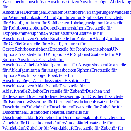
Waschbeckenanschlüsse
Anschlussstutzen
Anschlussbögen
Abdeckung
für
Anschlüsse
Dichtungen
Löthülsen
Standrohre
Verlängerungen
Wandeinb
für Wandeinbaukästen
Ablaufgarnituren für Spülbecken
Ersatzteile
für Ablaufgarnituren für Spülbecken
Rohrbogensiphons
Ersatzteile
für Rohrbogensiphons
Doppelkammersiphons
Ersatzteile für
Doppelkammersiphons
Anschlussstutzen
Ersatzteile für
Anschlussstutzen
Zubehör
Ersatzteile für Zubehör
Ablaufgarnituren
für Geräte
Ersatzteile für Ablaufgarnituren für
Geräte
Rohrbogensiphons
Ersatzteile für Rohrbogensiphons
UP-
Siphons
Ersatzteile für UP-Siphons
AP-Siphons
Ersatzteile für AP-
Siphons
Anschlüsse
Ersatzteile für
Anschlüsse
Zubehör
Ablaufgarnituren für Ausgussbecken
Ersatzteile
für Ablaufgarnituren für Ausgussbecken
Siphons
Ersatzteile für
Siphons
Anschlussbögen
Ersatzteile für
Anschlussbögen
Anschlussstutzen
Ersatzteile für
Anschlussstutzen
Ablaufventile
Ersatzteile für
Ablaufventile
Zubehör
Ersatzteile für Zubehör
Duschen und
Badewannen
Duschen
Bodenentwässerung für Duschen
Ersatzteile
für Bodenentwässerung für Duschen
Duschrinnen
Ersatzteile für
Duschrinnen
Zubehör für Duschrinnen
Ersatzteile für Zubehör für
Duschrinnen
Duschbodenabläufe
Ersatzteile für
Duschbodenabläufe
Zubehör für Duschbodenabläufe
Ersatzteile für
Zubehör für Duschbodenabläufe
Wandabläufe
Ersatzteile für
Wandabläufe
Zubehör für Wandabläufe
Ersatzteile für Zubehör für