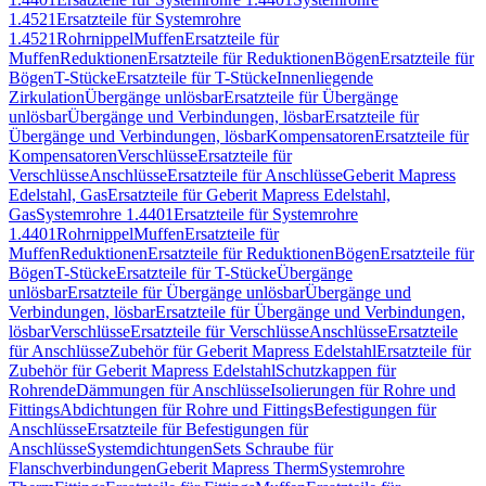
1.4521
Ersatzteile für Systemrohre
1.4521
Rohrnippel
Muffen
Ersatzteile für
Muffen
Reduktionen
Ersatzteile für Reduktionen
Bögen
Ersatzteile für
Bögen
T-Stücke
Ersatzteile für T-Stücke
Innenliegende
Zirkulation
Übergänge unlösbar
Ersatzteile für Übergänge
unlösbar
Übergänge und Verbindungen, lösbar
Ersatzteile für
Übergänge und Verbindungen, lösbar
Kompensatoren
Ersatzteile für
Kompensatoren
Verschlüsse
Ersatzteile für
Verschlüsse
Anschlüsse
Ersatzteile für Anschlüsse
Geberit Mapress
Edelstahl, Gas
Ersatzteile für Geberit Mapress Edelstahl,
Gas
Systemrohre 1.4401
Ersatzteile für Systemrohre
1.4401
Rohrnippel
Muffen
Ersatzteile für
Muffen
Reduktionen
Ersatzteile für Reduktionen
Bögen
Ersatzteile für
Bögen
T-Stücke
Ersatzteile für T-Stücke
Übergänge
unlösbar
Ersatzteile für Übergänge unlösbar
Übergänge und
Verbindungen, lösbar
Ersatzteile für Übergänge und Verbindungen,
lösbar
Verschlüsse
Ersatzteile für Verschlüsse
Anschlüsse
Ersatzteile
für Anschlüsse
Zubehör für Geberit Mapress Edelstahl
Ersatzteile für
Zubehör für Geberit Mapress Edelstahl
Schutzkappen für
Rohrende
Dämmungen für Anschlüsse
Isolierungen für Rohre und
Fittings
Abdichtungen für Rohre und Fittings
Befestigungen für
Anschlüsse
Ersatzteile für Befestigungen für
Anschlüsse
Systemdichtungen
Sets Schraube für
Flanschverbindungen
Geberit Mapress Therm
Systemrohre