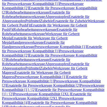
für Presswerkzeuge Kompatibilität [1]
Presswerkzeuge
Kompatibilität [2]
Ersatzteile für Presswerkzeuge Kompatibilität
[2]
Rohrbearbeitungswerkzeuge
Ersatzteile für
Rohrbearbeitungswerkzeuge
Abpressstopfen
Ersatzteile für
Abpressstopfen
Prüfmittel
Zubehör
Ersatzteile für Zubehör
Werkzeuge
für Geberit PushFit
Ersatzteile für Werkzeuge für Geberit
PushFit
Rohrbearbeitungswerkzeuge
Ersatzteile für
Rohrbearbeitungswerkzeuge
Werkzeuge für Geberit
Mepla
Ersatzteile für Werkzeuge für Geberit
Mepla
Handpresswerkzeuge
Ersatzteile für
Handpresswerkzeuge
Presswerkzeuge Kompatibilität [1]
Ersatzteile
für Presswerkzeuge Kompatibilität [1]
Presswerkzeuge
Kompatibilität [2]
Ersatzteile für Presswerkzeuge Kompatibilität
[2]
Rohrbearbeitungswerkzeuge
Ersatzteile für
Rohrbearbeitungswerkzeuge
Abpressstopfen
Ersatzteile für
Abpressstopfen
Prüfmittel
Zubehör
Werkzeuge für Geberit
Mapress
Ersatzteile für Werkzeuge für Geberit
Mapress
Presswerkzeuge Kompatibilität [1]
Ersatzteile für
Presswerkzeuge Kompatibilität [1]
Presswerkzeuge Kompatibilität
[2]
Ersatzteile für Presswerkzeuge Kompatibilität [2]
Presswerkzeuge
Kompatibilität [1] / [2]
Ersatzteile für Presswerkzeuge Kompatibilität
[1] / [2]
Presswerkzeuge Kompatibilität [2XL]
Ersatzteile für
Presswerkzeuge Kompatibilität [2XL]
Presswerkzeuge
Kompatibilität [4]
Ersatzteile für Presswerkzeuge Kompatibilität
[4]
Rohrbearbeitungswerkzeuge
Ersatzteile für