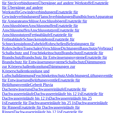
für Steckverbindungen
Übergänge auf andere Werkstoffe
Ersatzteile
für Übergänge auf andere
Werkstoffe
Gewindeverbindungen
Ersatzteile für
Gewindeverbindungen
Flanschverbindungen
Bundbüchsen
Apparatean
für Apparateanschlüsse
Anschlussbögen
Ersatzteile für
Anschlussbögen
Anschlussmuffen
Ersatzteile für
Anschlussmuffen
Anschlussstutzen
Ersatzteile für
Anschlussstutzen
Fertigabläufe
Ersatzteile für
Fertigabläufe
Schneckensiphons
Ersatzteile für
Schneckensiphons
Zubehör
Rohrschellen
Befestigungen für
Rohrschellen
Tragschalen
Verschlüsse
Dichtungen
Bauschutze
Verbrauc
Schallschutz und Feuchtigkeitsschutz
Brandschutz
Ersatzteile für
Brandschutz
Brandschutz für Entwässerungssysteme
Ersatzteile für
Brandschutz für Entwässerungssysteme
Schallschutz
Dämmungen
zur Körperschallentkopplung
Dämmungen zur
Körperschallentkopplung und
Luftschalldämmung
Feuchtigkeitsschutz
Abdichtungen
Lüftungsventile
für Entwässerung
Belüftungsventile
Ersatzteile für
Belüftungsventile
Geberit Pluvia
Dachentwässerung
Dachwassereinläufe
Ersatzteile für
Dachwassereinläufe
Dachwassereinläufe bis 12 l/s
Ersatzteile für
Dachwassereinläufe bis 12 l/s
Dachwassereinläufe bis 25
l/s
Ersatzteile für Dachwassereinläufe bis 25 l/s
Dachwassereinläufe
für Rinnen
Ersatzteile für Dachwassereinläufe für
Rinnen
Dachwassereinläufe bis 12 l/s
Ersatzteile für