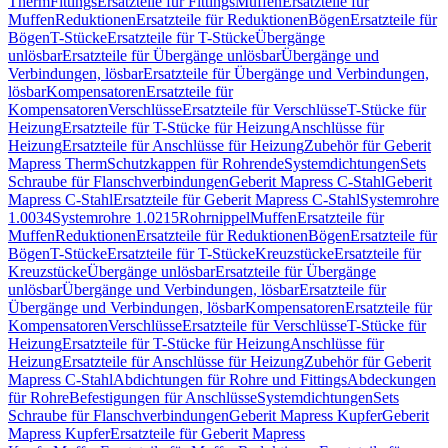
Therm
Fittings
Ersatzteile für Fittings
Muffen
Ersatzteile für
Muffen
Reduktionen
Ersatzteile für Reduktionen
Bögen
Ersatzteile für
Bögen
T-Stücke
Ersatzteile für T-Stücke
Übergänge
unlösbar
Ersatzteile für Übergänge unlösbar
Übergänge und
Verbindungen, lösbar
Ersatzteile für Übergänge und Verbindungen,
lösbar
Kompensatoren
Ersatzteile für
Kompensatoren
Verschlüsse
Ersatzteile für Verschlüsse
T-Stücke für
Heizung
Ersatzteile für T-Stücke für Heizung
Anschlüsse für
Heizung
Ersatzteile für Anschlüsse für Heizung
Zubehör für Geberit
Mapress Therm
Schutzkappen für Rohrende
Systemdichtungen
Sets
Schraube für Flanschverbindungen
Geberit Mapress C-Stahl
Geberit
Mapress C-Stahl
Ersatzteile für Geberit Mapress C-Stahl
Systemrohre
1.0034
Systemrohre 1.0215
Rohrnippel
Muffen
Ersatzteile für
Muffen
Reduktionen
Ersatzteile für Reduktionen
Bögen
Ersatzteile für
Bögen
T-Stücke
Ersatzteile für T-Stücke
Kreuzstücke
Ersatzteile für
Kreuzstücke
Übergänge unlösbar
Ersatzteile für Übergänge
unlösbar
Übergänge und Verbindungen, lösbar
Ersatzteile für
Übergänge und Verbindungen, lösbar
Kompensatoren
Ersatzteile für
Kompensatoren
Verschlüsse
Ersatzteile für Verschlüsse
T-Stücke für
Heizung
Ersatzteile für T-Stücke für Heizung
Anschlüsse für
Heizung
Ersatzteile für Anschlüsse für Heizung
Zubehör für Geberit
Mapress C-Stahl
Abdichtungen für Rohre und Fittings
Abdeckungen
für Rohre
Befestigungen für Anschlüsse
Systemdichtungen
Sets
Schraube für Flanschverbindungen
Geberit Mapress Kupfer
Geberit
Mapress Kupfer
Ersatzteile für Geberit Mapress