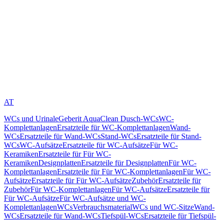
AT
WCs und Urinale
Geberit AquaClean Dusch-WCs
WC-
Komplettanlagen
Ersatzteile für WC-Komplettanlagen
Wand-
WCs
Ersatzteile für Wand-WCs
Stand-WCs
Ersatzteile für Stand-
WCs
WC-Aufsätze
Ersatzteile für WC-Aufsätze
Für WC-
Keramiken
Ersatzteile für Für WC-
Keramiken
Designplatten
Ersatzteile für Designplatten
Für WC-
Komplettanlagen
Ersatzteile für Für WC-Komplettanlagen
Für WC-
Aufsätze
Ersatzteile für Für WC-Aufsätze
Zubehör
Ersatzteile für
Zubehör
Für WC-Komplettanlagen
Für WC-Aufsätze
Ersatzteile für
Für WC-Aufsätze
Für WC-Aufsätze und WC-
Komplettanlagen
WCs
Verbrauchsmaterial
WCs und WC-Sitze
Wand-
WCs
Ersatzteile für Wand-WCs
Tiefspül-WCs
Ersatzteile für Tiefspül-