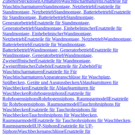
Zubehör
Steckdosen
Armaturen
Waschtischarmaturen
Ersatzteile für
Waschtischarmaturen
Standmontage, Netzbetrieb
Ersatzteile für
Standmontage, Netzbetrieb
Standmontage, Batteriebetrieb
Ersatzteile
für Standmontage, Batteriebetrieb
Standmontage,
Generatorbetrieb
Ersatzteile für Standmontage,
Generatorbetrieb
Standmontage, Einhebelmischer
Ersatzteile für
Standmontage, Einhebelmischer
Wandmontage,
Netzbetrieb
Ersatzteile für Wandmontage, Netzbetrieb
Wandmontage,
Batteriebetrieb
Ersatzteile für Wandmontage,
Batteriebetrieb
Wandmontage, Generatorbetrieb
Ersatzteile für
Wandmontage, Generatorbetrieb
Wandmontage,
Zweigriffmischer
Ersatzteile für Wandmontage,
Zweigriffmischer
Zubehör
Ersatzteile für Zubehör
Für
Waschtischarmaturen
Ersatzteile für Für
Waschtischarmaturen
Apparateanschlüsse für Waschplatz,
Spülbecken, Geräte und Ausgussbecken
Ablaufgarnituren für
Waschbecken
Ersatzteile für Ablaufgarnituren für
Waschbecken
Rohrbogensiphons
Ersatzteile für
Rohrbogensiphons
Rohrbogensiphons, Raumsparmodell
Ersatzteile
für Rohrbogensiphons, Raumsparmodell
Tauchrohrsiphons für
Waschbecken
Ersatzteile für Tauchrohrsiphons für
Waschbecken
Tauchrohrsiphons für Waschbecken,
Raumsparmodell
Ersatzteile für Tauchrohrsiphons für Waschbecken,
Raumsparmodell
UP-Siphons
Ersatzteile für UP-
Siphons
Waschbeckenanschlüsse
Ersatzteile für