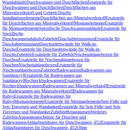
Wandabläufe
Duschwannen und Duschflächen
Ersatzteile für
Duschwannen und Duschflächen
Duschflächen aus
Mineralwerkstoff und Geberit Duofix
Installationselemente
Duschflächen aus Mineralwerkstoff
Ersatzteile
für Duschflächen aus Mineralwerkstoff
Montagelemente
Ersatzteile
für Montagelemente
Spezifische Duschwannenabläufe
Ersatzteile für
Spezifische
Duschwannenabläufe
Zubehör
Duschabtrennungen
Ersatzteile für
Duschabtrennungen
Duschseitenwände für Walk-in-
Dusche
Ersatzteile für Duschseitenwände für Walk-in-
Dusche
Zubehör
Ersatzteile für Zubehör
Nischenablageboxen für
Duschen
Ersatzteile für Nischenablageboxen für
Duschen
Nischenablageboxen
Ersatzteile für
Nischenablageboxen
Zubehör
Badewannen
Badewannen aus
Sanitäracryl
Ersatzteile für Badewannen aus
Sanitäracryl
Rechteckbadewannen
Ersatzteile für
Rechteckbadewannen
Badewannen aus Mineralwerkstoff
Ersatzteile
für Badewannen aus Mineralwerkstoff
Badewannen für
Babys
Ersatzteile für Badewannen für
Babys
Montagelemente
Ersatzteile für Montagelemente
Sets Füße und
Sets Traversen und Wandanker
Ersatzteile für Sets Füße und Sets
Traversen und Wandanker
Zubehör
Reparatursets
Weiteres
Zubehör
Apparateanschlüsse für Duschen und
Badewannen
Ablaufgarnituren für Duschwannen, d52
Ersatzteile für
Ablaufgarnituren für Duschwannen, d52
Ohne