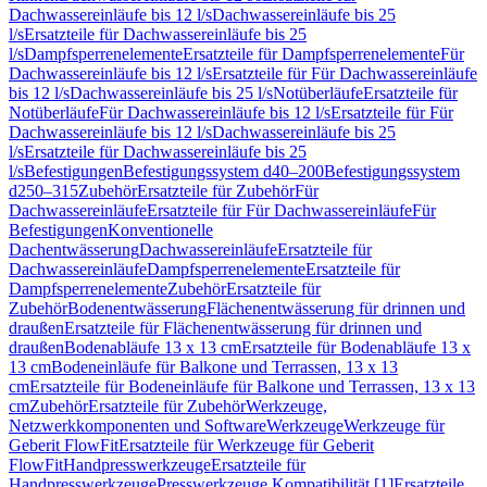
Dachwassereinläufe bis 12 l/s
Dachwassereinläufe bis 25
l/s
Ersatzteile für Dachwassereinläufe bis 25
l/s
Dampfsperrenelemente
Ersatzteile für Dampfsperrenelemente
Für
Dachwassereinläufe bis 12 l/s
Ersatzteile für Für Dachwassereinläufe
bis 12 l/s
Dachwassereinläufe bis 25 l/s
Notüberläufe
Ersatzteile für
Notüberläufe
Für Dachwassereinläufe bis 12 l/s
Ersatzteile für Für
Dachwassereinläufe bis 12 l/s
Dachwassereinläufe bis 25
l/s
Ersatzteile für Dachwassereinläufe bis 25
l/s
Befestigungen
Befestigungssystem d40–200
Befestigungssystem
d250–315
Zubehör
Ersatzteile für Zubehör
Für
Dachwassereinläufe
Ersatzteile für Für Dachwassereinläufe
Für
Befestigungen
Konventionelle
Dachentwässerung
Dachwassereinläufe
Ersatzteile für
Dachwassereinläufe
Dampfsperrenelemente
Ersatzteile für
Dampfsperrenelemente
Zubehör
Ersatzteile für
Zubehör
Bodenentwässerung
Flächenentwässerung für drinnen und
draußen
Ersatzteile für Flächenentwässerung für drinnen und
draußen
Bodenabläufe 13 x 13 cm
Ersatzteile für Bodenabläufe 13 x
13 cm
Bodeneinläufe für Balkone und Terrassen, 13 x 13
cm
Ersatzteile für Bodeneinläufe für Balkone und Terrassen, 13 x 13
cm
Zubehör
Ersatzteile für Zubehör
Werkzeuge,
Netzwerkkomponenten und Software
Werkzeuge
Werkzeuge für
Geberit FlowFit
Ersatzteile für Werkzeuge für Geberit
FlowFit
Handpresswerkzeuge
Ersatzteile für
Handpresswerkzeuge
Presswerkzeuge Kompatibilität [1]
Ersatzteile