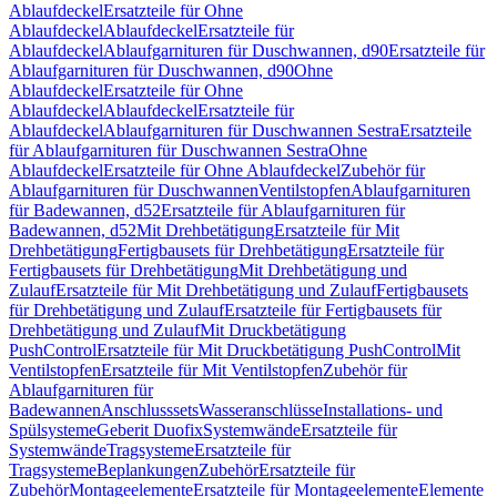
Ablaufdeckel
Ersatzteile für Ohne
Ablaufdeckel
Ablaufdeckel
Ersatzteile für
Ablaufdeckel
Ablaufgarnituren für Duschwannen, d90
Ersatzteile für
Ablaufgarnituren für Duschwannen, d90
Ohne
Ablaufdeckel
Ersatzteile für Ohne
Ablaufdeckel
Ablaufdeckel
Ersatzteile für
Ablaufdeckel
Ablaufgarnituren für Duschwannen Sestra
Ersatzteile
für Ablaufgarnituren für Duschwannen Sestra
Ohne
Ablaufdeckel
Ersatzteile für Ohne Ablaufdeckel
Zubehör für
Ablaufgarnituren für Duschwannen
Ventilstopfen
Ablaufgarnituren
für Badewannen, d52
Ersatzteile für Ablaufgarnituren für
Badewannen, d52
Mit Drehbetätigung
Ersatzteile für Mit
Drehbetätigung
Fertigbausets für Drehbetätigung
Ersatzteile für
Fertigbausets für Drehbetätigung
Mit Drehbetätigung und
Zulauf
Ersatzteile für Mit Drehbetätigung und Zulauf
Fertigbausets
für Drehbetätigung und Zulauf
Ersatzteile für Fertigbausets für
Drehbetätigung und Zulauf
Mit Druckbetätigung
PushControl
Ersatzteile für Mit Druckbetätigung PushControl
Mit
Ventilstopfen
Ersatzteile für Mit Ventilstopfen
Zubehör für
Ablaufgarnituren für
Badewannen
Anschlusssets
Wasseranschlüsse
Installations- und
Spülsysteme
Geberit Duofix
Systemwände
Ersatzteile für
Systemwände
Tragsysteme
Ersatzteile für
Tragsysteme
Beplankungen
Zubehör
Ersatzteile für
Zubehör
Montageelemente
Ersatzteile für Montageelemente
Elemente