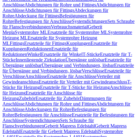
Anschlüsse
Abdichtungen für Rohre und Fittings
Abdichtungen für
Anschlüsse
Abdichtungen für Fittings
Abdeckungen für
Rohre
Abdeckung für Fittings
Befestigungen für
Rohre
Befestigungen für Anschlüsse
Systemdichtungen
Sets Schraube
für Flanschverbindungen
Verbrauchsmaterial
Geberit
Mepla
Systemrohre ML
Ersatzteile für Systemrohre ML
Systemrohre
Heizung ML
Ersatzteile für Systemrohre Heizung
ML
Fittings
Ersatzteile für Fittings
Kupplungen
Ersatzteile für
Kupplungen
Reduktionen
Ersatzteile für
Reduktionen
Winkel
Ersatzteile für Winkel
T-Stücke
Ersatzteile für T-
Stücke
Innenliegende Zirkulation
Übergänge unlösbar
Ersatzteile für
Übergänge unlösbar
Übergänge und Verbindungen, lösbar
Ersatzteile
für Übergänge und Verbindungen, lösbar
Verschlüsse
Ersatzteile für
Verschlüsse
Anschlüsse
Ersatzteile für Anschlüsse
Verteiler mit
Gewindeanschluss
Ersatzteile für Verteiler mit Gewindeanschluss
T-
Stücke für Heizung
Ersatzteile für T-Stücke für Heizung
Anschlüsse
für Heizung
Ersatzteile für Anschlüsse für
Heizung
Zubehör
Ersatzteile für Zubehör
Dämmungen für
Anschlüsse
Abdichtungen für Rohre und Fittings
Abdichtungen für
Anschlüsse
Abdeckungen für Rohre
Befestigungen für
Rohre
Befestigungen für Anschlüsse
Ersatzteile für Befestigungen für
Anschlüsse
Systemdichtungen
Sets Schraube für
Flanschverbindungen
Geberit Mapress Edelstahl
Geberit Mapress
Edelstahl
Ersatzteile für Geberit Mapress Edelstahl
Systemrohre
1.4401
Ersatzteile für Systemrohre 1.4401
Systemrohre