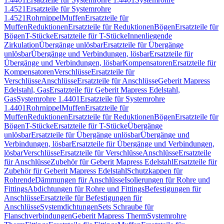
1.4521
Ersatzteile für Systemrohre
1.4521
Rohrnippel
Muffen
Ersatzteile für
Muffen
Reduktionen
Ersatzteile für Reduktionen
Bögen
Ersatzteile für
Bögen
T-Stücke
Ersatzteile für T-Stücke
Innenliegende
Zirkulation
Übergänge unlösbar
Ersatzteile für Übergänge
unlösbar
Übergänge und Verbindungen, lösbar
Ersatzteile für
Übergänge und Verbindungen, lösbar
Kompensatoren
Ersatzteile für
Kompensatoren
Verschlüsse
Ersatzteile für
Verschlüsse
Anschlüsse
Ersatzteile für Anschlüsse
Geberit Mapress
Edelstahl, Gas
Ersatzteile für Geberit Mapress Edelstahl,
Gas
Systemrohre 1.4401
Ersatzteile für Systemrohre
1.4401
Rohrnippel
Muffen
Ersatzteile für
Muffen
Reduktionen
Ersatzteile für Reduktionen
Bögen
Ersatzteile für
Bögen
T-Stücke
Ersatzteile für T-Stücke
Übergänge
unlösbar
Ersatzteile für Übergänge unlösbar
Übergänge und
Verbindungen, lösbar
Ersatzteile für Übergänge und Verbindungen,
lösbar
Verschlüsse
Ersatzteile für Verschlüsse
Anschlüsse
Ersatzteile
für Anschlüsse
Zubehör für Geberit Mapress Edelstahl
Ersatzteile für
Zubehör für Geberit Mapress Edelstahl
Schutzkappen für
Rohrende
Dämmungen für Anschlüsse
Isolierungen für Rohre und
Fittings
Abdichtungen für Rohre und Fittings
Befestigungen für
Anschlüsse
Ersatzteile für Befestigungen für
Anschlüsse
Systemdichtungen
Sets Schraube für
Flanschverbindungen
Geberit Mapress Therm
Systemrohre