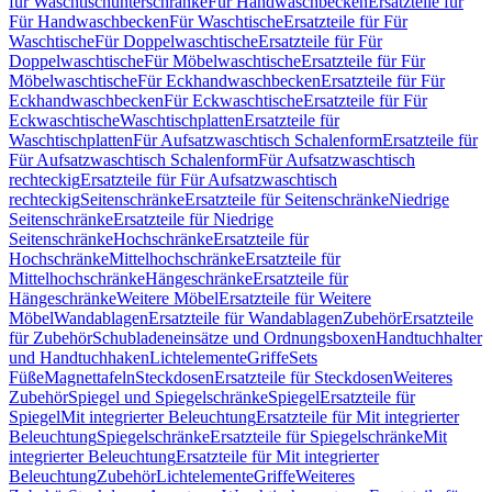
für Waschtischunterschränke
Für Handwaschbecken
Ersatzteile für
Für Handwaschbecken
Für Waschtische
Ersatzteile für Für
Waschtische
Für Doppelwaschtische
Ersatzteile für Für
Doppelwaschtische
Für Möbelwaschtische
Ersatzteile für Für
Möbelwaschtische
Für Eckhandwaschbecken
Ersatzteile für Für
Eckhandwaschbecken
Für Eckwaschtische
Ersatzteile für Für
Eckwaschtische
Waschtischplatten
Ersatzteile für
Waschtischplatten
Für Aufsatzwaschtisch Schalenform
Ersatzteile für
Für Aufsatzwaschtisch Schalenform
Für Aufsatzwaschtisch
rechteckig
Ersatzteile für Für Aufsatzwaschtisch
rechteckig
Seitenschränke
Ersatzteile für Seitenschränke
Niedrige
Seitenschränke
Ersatzteile für Niedrige
Seitenschränke
Hochschränke
Ersatzteile für
Hochschränke
Mittelhochschränke
Ersatzteile für
Mittelhochschränke
Hängeschränke
Ersatzteile für
Hängeschränke
Weitere Möbel
Ersatzteile für Weitere
Möbel
Wandablagen
Ersatzteile für Wandablagen
Zubehör
Ersatzteile
für Zubehör
Schubladeneinsätze und Ordnungsboxen
Handtuchhalter
und Handtuchhaken
Lichtelemente
Griffe
Sets
Füße
Magnettafeln
Steckdosen
Ersatzteile für Steckdosen
Weiteres
Zubehör
Spiegel und Spiegelschränke
Spiegel
Ersatzteile für
Spiegel
Mit integrierter Beleuchtung
Ersatzteile für Mit integrierter
Beleuchtung
Spiegelschränke
Ersatzteile für Spiegelschränke
Mit
integrierter Beleuchtung
Ersatzteile für Mit integrierter
Beleuchtung
Zubehör
Lichtelemente
Griffe
Weiteres