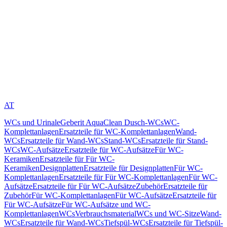
AT
WCs und Urinale
Geberit AquaClean Dusch-WCs
WC-
Komplettanlagen
Ersatzteile für WC-Komplettanlagen
Wand-
WCs
Ersatzteile für Wand-WCs
Stand-WCs
Ersatzteile für Stand-
WCs
WC-Aufsätze
Ersatzteile für WC-Aufsätze
Für WC-
Keramiken
Ersatzteile für Für WC-
Keramiken
Designplatten
Ersatzteile für Designplatten
Für WC-
Komplettanlagen
Ersatzteile für Für WC-Komplettanlagen
Für WC-
Aufsätze
Ersatzteile für Für WC-Aufsätze
Zubehör
Ersatzteile für
Zubehör
Für WC-Komplettanlagen
Für WC-Aufsätze
Ersatzteile für
Für WC-Aufsätze
Für WC-Aufsätze und WC-
Komplettanlagen
WCs
Verbrauchsmaterial
WCs und WC-Sitze
Wand-
WCs
Ersatzteile für Wand-WCs
Tiefspül-WCs
Ersatzteile für Tiefspül-