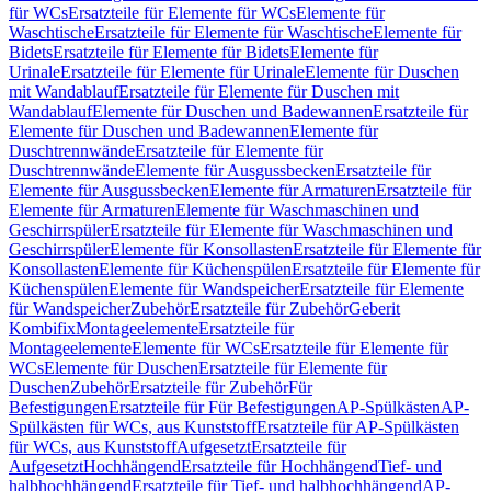
für WCs
Ersatzteile für Elemente für WCs
Elemente für
Waschtische
Ersatzteile für Elemente für Waschtische
Elemente für
Bidets
Ersatzteile für Elemente für Bidets
Elemente für
Urinale
Ersatzteile für Elemente für Urinale
Elemente für Duschen
mit Wandablauf
Ersatzteile für Elemente für Duschen mit
Wandablauf
Elemente für Duschen und Badewannen
Ersatzteile für
Elemente für Duschen und Badewannen
Elemente für
Duschtrennwände
Ersatzteile für Elemente für
Duschtrennwände
Elemente für Ausgussbecken
Ersatzteile für
Elemente für Ausgussbecken
Elemente für Armaturen
Ersatzteile für
Elemente für Armaturen
Elemente für Waschmaschinen und
Geschirrspüler
Ersatzteile für Elemente für Waschmaschinen und
Geschirrspüler
Elemente für Konsollasten
Ersatzteile für Elemente für
Konsollasten
Elemente für Küchenspülen
Ersatzteile für Elemente für
Küchenspülen
Elemente für Wandspeicher
Ersatzteile für Elemente
für Wandspeicher
Zubehör
Ersatzteile für Zubehör
Geberit
Kombifix
Montageelemente
Ersatzteile für
Montageelemente
Elemente für WCs
Ersatzteile für Elemente für
WCs
Elemente für Duschen
Ersatzteile für Elemente für
Duschen
Zubehör
Ersatzteile für Zubehör
Für
Befestigungen
Ersatzteile für Für Befestigungen
AP-Spülkästen
AP-
Spülkästen für WCs, aus Kunststoff
Ersatzteile für AP-Spülkästen
für WCs, aus Kunststoff
Aufgesetzt
Ersatzteile für
Aufgesetzt
Hochhängend
Ersatzteile für Hochhängend
Tief- und
halbhochhängend
Ersatzteile für Tief- und halbhochhängend
AP-