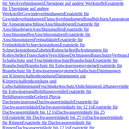
für Steckverbindungen
Übergänge auf andere Werkstoffe
Ersatzteile
für Übergänge auf andere
Werkstoffe
Gewindeverbindungen
Ersatzteile für
Gewindeverbindungen
Flanschverbindungen
Bundbüchsen
Apparatean
für Apparateanschlüsse
Anschlussbögen
Ersatzteile für
Anschlussbögen
Anschlussmuffen
Ersatzteile für
Anschlussmuffen
Anschlussstutzen
Ersatzteile für
Anschlussstutzen
Fertigabläufe
Ersatzteile für
Fertigabläufe
Schneckensiphons
Ersatzteile für
Schneckensiphons
Zubehör
Rohrschellen
Befestigungen für
Rohrschellen
Tragschalen
Verschlüsse
Dichtungen
Bauschutze
Verbrauc
Schallschutz und Feuchtigkeitsschutz
Brandschutz
Ersatzteile für
Brandschutz
Brandschutz für Entwässerungssysteme
Ersatzteile für
Brandschutz für Entwässerungssysteme
Schallschutz
Dämmungen
zur Körperschallentkopplung
Dämmungen zur
Körperschallentkopplung und
Luftschalldämmung
Feuchtigkeitsschutz
Abdichtungen
Lüftungsventile
für Entwässerung
Belüftungsventile
Ersatzteile für
Belüftungsventile
Geberit Pluvia
Dachentwässerung
Dachwassereinläufe
Ersatzteile für
Dachwassereinläufe
Dachwassereinläufe bis 12 l/s
Ersatzteile für
Dachwassereinläufe bis 12 l/s
Dachwassereinläufe bis 25
l/s
Ersatzteile für Dachwassereinläufe bis 25 l/s
Dachwassereinläufe
für Rinnen
Ersatzteile für Dachwassereinläufe für
Rinnen
Dachwassereinläufe bis 12 l/s
Ersatzteile für