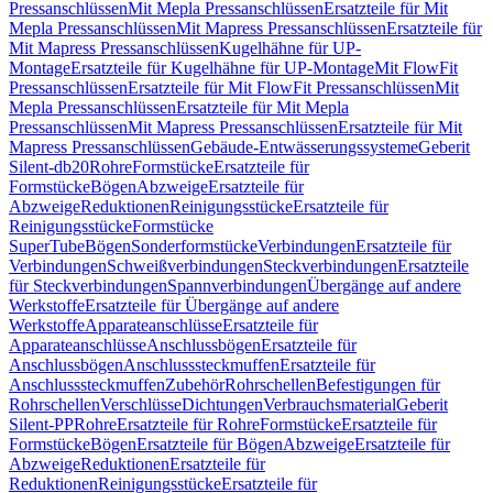
Pressanschlüssen
Mit Mepla Pressanschlüssen
Ersatzteile für Mit
Mepla Pressanschlüssen
Mit Mapress Pressanschlüssen
Ersatzteile für
Mit Mapress Pressanschlüssen
Kugelhähne für UP-
Montage
Ersatzteile für Kugelhähne für UP-Montage
Mit FlowFit
Pressanschlüssen
Ersatzteile für Mit FlowFit Pressanschlüssen
Mit
Mepla Pressanschlüssen
Ersatzteile für Mit Mepla
Pressanschlüssen
Mit Mapress Pressanschlüssen
Ersatzteile für Mit
Mapress Pressanschlüssen
Gebäude-Entwässerungssysteme
Geberit
Silent-db20
Rohre
Formstücke
Ersatzteile für
Formstücke
Bögen
Abzweige
Ersatzteile für
Abzweige
Reduktionen
Reinigungsstücke
Ersatzteile für
Reinigungsstücke
Formstücke
SuperTube
Bögen
Sonderformstücke
Verbindungen
Ersatzteile für
Verbindungen
Schweißverbindungen
Steckverbindungen
Ersatzteile
für Steckverbindungen
Spannverbindungen
Übergänge auf andere
Werkstoffe
Ersatzteile für Übergänge auf andere
Werkstoffe
Apparateanschlüsse
Ersatzteile für
Apparateanschlüsse
Anschlussbögen
Ersatzteile für
Anschlussbögen
Anschlusssteckmuffen
Ersatzteile für
Anschlusssteckmuffen
Zubehör
Rohrschellen
Befestigungen für
Rohrschellen
Verschlüsse
Dichtungen
Verbrauchsmaterial
Geberit
Silent-PP
Rohre
Ersatzteile für Rohre
Formstücke
Ersatzteile für
Formstücke
Bögen
Ersatzteile für Bögen
Abzweige
Ersatzteile für
Abzweige
Reduktionen
Ersatzteile für
Reduktionen
Reinigungsstücke
Ersatzteile für