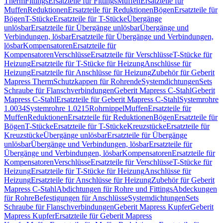
Therm
Fittings
Ersatzteile für Fittings
Muffen
Ersatzteile für
Muffen
Reduktionen
Ersatzteile für Reduktionen
Bögen
Ersatzteile für
Bögen
T-Stücke
Ersatzteile für T-Stücke
Übergänge
unlösbar
Ersatzteile für Übergänge unlösbar
Übergänge und
Verbindungen, lösbar
Ersatzteile für Übergänge und Verbindungen,
lösbar
Kompensatoren
Ersatzteile für
Kompensatoren
Verschlüsse
Ersatzteile für Verschlüsse
T-Stücke für
Heizung
Ersatzteile für T-Stücke für Heizung
Anschlüsse für
Heizung
Ersatzteile für Anschlüsse für Heizung
Zubehör für Geberit
Mapress Therm
Schutzkappen für Rohrende
Systemdichtungen
Sets
Schraube für Flanschverbindungen
Geberit Mapress C-Stahl
Geberit
Mapress C-Stahl
Ersatzteile für Geberit Mapress C-Stahl
Systemrohre
1.0034
Systemrohre 1.0215
Rohrnippel
Muffen
Ersatzteile für
Muffen
Reduktionen
Ersatzteile für Reduktionen
Bögen
Ersatzteile für
Bögen
T-Stücke
Ersatzteile für T-Stücke
Kreuzstücke
Ersatzteile für
Kreuzstücke
Übergänge unlösbar
Ersatzteile für Übergänge
unlösbar
Übergänge und Verbindungen, lösbar
Ersatzteile für
Übergänge und Verbindungen, lösbar
Kompensatoren
Ersatzteile für
Kompensatoren
Verschlüsse
Ersatzteile für Verschlüsse
T-Stücke für
Heizung
Ersatzteile für T-Stücke für Heizung
Anschlüsse für
Heizung
Ersatzteile für Anschlüsse für Heizung
Zubehör für Geberit
Mapress C-Stahl
Abdichtungen für Rohre und Fittings
Abdeckungen
für Rohre
Befestigungen für Anschlüsse
Systemdichtungen
Sets
Schraube für Flanschverbindungen
Geberit Mapress Kupfer
Geberit
Mapress Kupfer
Ersatzteile für Geberit Mapress