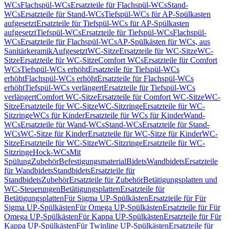
WCs
Flachspül-WCs
Ersatzteile für Flachspül-WCs
Stand-
WCs
Ersatzteile für Stand-WCs
Tiefspül-WCs für AP-Spülkasten
aufgesetzt
Ersatzteile für Tiefspül-WCs für AP-Spülkasten
aufgesetzt
Tiefspül-WCs
Ersatzteile für Tiefspül-WCs
Flachspül-
WCs
Ersatzteile für Flachspül-WCs
AP-Spülkästen für WCs, aus
Sanitärkeramik
Aufgesetzt
WC-Sitze
Ersatzteile für WC-Sitze
WC-
Sitze
Ersatzteile für WC-Sitze
Comfort WCs
Ersatzteile für Comfort
WCs
Tiefspül-WCs erhöht
Ersatzteile für Tiefspül-WCs
erhöht
Flachspül-WCs erhöht
Ersatzteile für Flachspül-WCs
erhöht
Tiefspül-WCs verlängert
Ersatzteile für Tiefspül-WCs
verlängert
Comfort WC-Sitze
Ersatzteile für Comfort WC-Sitze
WC-
Sitze
Ersatzteile für WC-Sitze
WC-Sitzringe
Ersatzteile für WC-
Sitzringe
WCs für Kinder
Ersatzteile für WCs für Kinder
Wand-
WCs
Ersatzteile für Wand-WCs
Stand-WCs
Ersatzteile für Stand-
WCs
WC-Sitze für Kinder
Ersatzteile für WC-Sitze für Kinder
WC-
Sitze
Ersatzteile für WC-Sitze
WC-Sitzringe
Ersatzteile für WC-
Sitzringe
Hock-WCs
Mit
Spülung
Zubehör
Befestigungsmaterial
Bidets
Wandbidets
Ersatzteile
für Wandbidets
Standbidets
Ersatzteile für
Standbidets
Zubehör
Ersatzteile für Zubehör
Betätigungsplatten und
WC-Steuerungen
Betätigungsplatten
Ersatzteile für
Betätigungsplatten
Für Sigma UP-Spülkästen
Ersatzteile für Für
Sigma UP-Spülkästen
Für Omega UP-Spülkästen
Ersatzteile für Für
Omega UP-Spülkästen
Für Kappa UP-Spülkästen
Ersatzteile für Für
Kappa UP-Spülkästen
Für Twinline UP-Spülkästen
Ersatzteile für