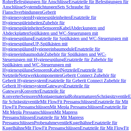
Rohre
Befestigungen für Anschlüsse
Ersatzteile für Befestigungen für
Anschlüsse
Systemdichtungen
Sets Schraube für
Flanschverbindungen
Geberit
Hygienesystem
Hygienespüleinheiten
Ersatzteile für
Hygienespüleinheiten
Zubehör für
Hygienespüleinheiten
Sensoren
Kabel
Abdeckungen und
Abdeckplatten
Spülkästen und WC-Steuerungen mit
Hygienespülung
Ersatzteile für Spülkästen und WC-Steuerungen mit
Hygienespülung
UP-Spülkästen mit
Hygienespülung
Hygieneeinbaumodule
Ersatzteile für
Hygieneeinbaumodule
Zubehör für Spülkästen und WC-
Steuerungen mit Hygienespülung
Ersatzteile für Zubehör für
Spülkästen und WC-Steuerungen mit
Hygienespülung
Sensoren
Kabel
Netzteile
Ersatzteile für
Netzteile
Netzwerkkomponenten
Geberit Connect Zubehör für
Geberit Hygienesystem
Ersatzteile für Geberit Connect Zubehör für
Geberit Hygienesystem
Gateways
Ersatzteile für
Gateways
Konverter
Ersatzteile für
Konverter
Sensoren
Montagematerial
Rohrarmaturen
Schrägsitzventile
E
für Schrägsitzventile
Mit FlowFit Pressanschlüssen
Ersatzteile für Mit
FlowFit Pressanschlüssen
Mit Mepla Pressanschlüssen
Ersatzteile für
Mit Mepla Pressanschlüssen
Mit Mapress
Pressanschlüssen
Ersatzteile für Mit Mapress
Pressanschlüssen
Probenahmeventile
Kugelhähne
Ersatzteile für
Kugelhähne
Mit FlowFit Pressanschlüssen
Ersatzteile für Mit FlowFit