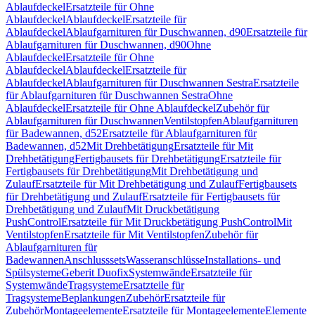
Ablaufdeckel
Ersatzteile für Ohne
Ablaufdeckel
Ablaufdeckel
Ersatzteile für
Ablaufdeckel
Ablaufgarnituren für Duschwannen, d90
Ersatzteile für
Ablaufgarnituren für Duschwannen, d90
Ohne
Ablaufdeckel
Ersatzteile für Ohne
Ablaufdeckel
Ablaufdeckel
Ersatzteile für
Ablaufdeckel
Ablaufgarnituren für Duschwannen Sestra
Ersatzteile
für Ablaufgarnituren für Duschwannen Sestra
Ohne
Ablaufdeckel
Ersatzteile für Ohne Ablaufdeckel
Zubehör für
Ablaufgarnituren für Duschwannen
Ventilstopfen
Ablaufgarnituren
für Badewannen, d52
Ersatzteile für Ablaufgarnituren für
Badewannen, d52
Mit Drehbetätigung
Ersatzteile für Mit
Drehbetätigung
Fertigbausets für Drehbetätigung
Ersatzteile für
Fertigbausets für Drehbetätigung
Mit Drehbetätigung und
Zulauf
Ersatzteile für Mit Drehbetätigung und Zulauf
Fertigbausets
für Drehbetätigung und Zulauf
Ersatzteile für Fertigbausets für
Drehbetätigung und Zulauf
Mit Druckbetätigung
PushControl
Ersatzteile für Mit Druckbetätigung PushControl
Mit
Ventilstopfen
Ersatzteile für Mit Ventilstopfen
Zubehör für
Ablaufgarnituren für
Badewannen
Anschlusssets
Wasseranschlüsse
Installations- und
Spülsysteme
Geberit Duofix
Systemwände
Ersatzteile für
Systemwände
Tragsysteme
Ersatzteile für
Tragsysteme
Beplankungen
Zubehör
Ersatzteile für
Zubehör
Montageelemente
Ersatzteile für Montageelemente
Elemente