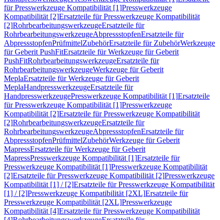
für Presswerkzeuge Kompatibilität [1]
Presswerkzeuge
Kompatibilität [2]
Ersatzteile für Presswerkzeuge Kompatibilität
[2]
Rohrbearbeitungswerkzeuge
Ersatzteile für
Rohrbearbeitungswerkzeuge
Abpressstopfen
Ersatzteile für
Abpressstopfen
Prüfmittel
Zubehör
Ersatzteile für Zubehör
Werkzeuge
für Geberit PushFit
Ersatzteile für Werkzeuge für Geberit
PushFit
Rohrbearbeitungswerkzeuge
Ersatzteile für
Rohrbearbeitungswerkzeuge
Werkzeuge für Geberit
Mepla
Ersatzteile für Werkzeuge für Geberit
Mepla
Handpresswerkzeuge
Ersatzteile für
Handpresswerkzeuge
Presswerkzeuge Kompatibilität [1]
Ersatzteile
für Presswerkzeuge Kompatibilität [1]
Presswerkzeuge
Kompatibilität [2]
Ersatzteile für Presswerkzeuge Kompatibilität
[2]
Rohrbearbeitungswerkzeuge
Ersatzteile für
Rohrbearbeitungswerkzeuge
Abpressstopfen
Ersatzteile für
Abpressstopfen
Prüfmittel
Zubehör
Werkzeuge für Geberit
Mapress
Ersatzteile für Werkzeuge für Geberit
Mapress
Presswerkzeuge Kompatibilität [1]
Ersatzteile für
Presswerkzeuge Kompatibilität [1]
Presswerkzeuge Kompatibilität
[2]
Ersatzteile für Presswerkzeuge Kompatibilität [2]
Presswerkzeuge
Kompatibilität [1] / [2]
Ersatzteile für Presswerkzeuge Kompatibilität
[1] / [2]
Presswerkzeuge Kompatibilität [2XL]
Ersatzteile für
Presswerkzeuge Kompatibilität [2XL]
Presswerkzeuge
Kompatibilität [4]
Ersatzteile für Presswerkzeuge Kompatibilität
[4]
Rohrbearbeitungswerkzeuge
Ersatzteile für