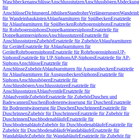
Waschbeckenanschlüsse
Anschlussstutzen
Anschlussbögen
Abdeckung
für
Anschlüsse
Dichtungen
Löthülsen
Standrohre
Verlängerungen
Wandeinb
für Wandeinbaukästen
Ablaufgarnituren für Spülbecken
Ersatzteile
für Ablaufgarnituren für Spülbecken
Rohrbogensiphons
Ersatzteile
für Rohrbogensiphons
Doppelkammersiphons
Ersatzteile für
Doppelkammersiphons
Anschlussstutzen
Ersatzteile für
Anschlussstutzen
Zubehör
Ersatzteile für Zubehör
Ablaufgarnituren
für Geräte
Ersatzteile für Ablaufgarnituren für
Geräte
Rohrbogensiphons
Ersatzteile für Rohrbogensiphons
UP-
Siphons
Ersatzteile für UP-Siphons
AP-Siphons
Ersatzteile für AP-
Siphons
Anschlüsse
Ersatzteile für
Anschlüsse
Zubehör
Ablaufgarnituren für Ausgussbecken
Ersatzteile
für Ablaufgarnituren für Ausgussbecken
Siphons
Ersatzteile für
Siphons
Anschlussbögen
Ersatzteile für
Anschlussbögen
Anschlussstutzen
Ersatzteile für
Anschlussstutzen
Ablaufventile
Ersatzteile für
Ablaufventile
Zubehör
Ersatzteile für Zubehör
Duschen und
Badewannen
Duschen
Bodenentwässerung für Duschen
Ersatzteile
für Bodenentwässerung für Duschen
Duschrinnen
Ersatzteile für
Duschrinnen
Zubehör für Duschrinnen
Ersatzteile für Zubehör für
Duschrinnen
Duschbodenabläufe
Ersatzteile für
Duschbodenabläufe
Zubehör für Duschbodenabläufe
Ersatzteile für
Zubehör für Duschbodenabläufe
Wandabläufe
Ersatzteile für
Wandabläufe
Zubehör für Wandabläufe
Ersatzteile für Zubehör für