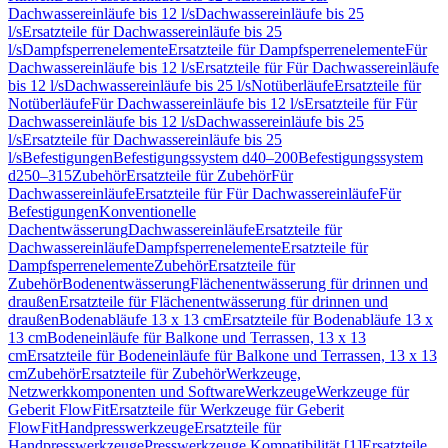
Dachwassereinläufe bis 12 l/s
Dachwassereinläufe bis 25
l/s
Ersatzteile für Dachwassereinläufe bis 25
l/s
Dampfsperrenelemente
Ersatzteile für Dampfsperrenelemente
Für
Dachwassereinläufe bis 12 l/s
Ersatzteile für Für Dachwassereinläufe
bis 12 l/s
Dachwassereinläufe bis 25 l/s
Notüberläufe
Ersatzteile für
Notüberläufe
Für Dachwassereinläufe bis 12 l/s
Ersatzteile für Für
Dachwassereinläufe bis 12 l/s
Dachwassereinläufe bis 25
l/s
Ersatzteile für Dachwassereinläufe bis 25
l/s
Befestigungen
Befestigungssystem d40–200
Befestigungssystem
d250–315
Zubehör
Ersatzteile für Zubehör
Für
Dachwassereinläufe
Ersatzteile für Für Dachwassereinläufe
Für
Befestigungen
Konventionelle
Dachentwässerung
Dachwassereinläufe
Ersatzteile für
Dachwassereinläufe
Dampfsperrenelemente
Ersatzteile für
Dampfsperrenelemente
Zubehör
Ersatzteile für
Zubehör
Bodenentwässerung
Flächenentwässerung für drinnen und
draußen
Ersatzteile für Flächenentwässerung für drinnen und
draußen
Bodenabläufe 13 x 13 cm
Ersatzteile für Bodenabläufe 13 x
13 cm
Bodeneinläufe für Balkone und Terrassen, 13 x 13
cm
Ersatzteile für Bodeneinläufe für Balkone und Terrassen, 13 x 13
cm
Zubehör
Ersatzteile für Zubehör
Werkzeuge,
Netzwerkkomponenten und Software
Werkzeuge
Werkzeuge für
Geberit FlowFit
Ersatzteile für Werkzeuge für Geberit
FlowFit
Handpresswerkzeuge
Ersatzteile für
Handpresswerkzeuge
Presswerkzeuge Kompatibilität [1]
Ersatzteile