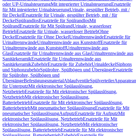
oder UP-Urinalsteuerung
Mit integrierter Urinalsteuerung
Ersatzteile
für Mit integrierter Urinalsteuerung
Urinale, gespülter Betrieb, mit /
für Deckel
Ersatzteile für Urinale, gespülter Betrieb, mit / für
Deckel
Spülrandlos
Ersatzteile für Spülrandlos
Mit
Spülrand
Ersatzteile für Mit Spülrand
Urinale, wasserloser
Betrieb
Ersatzteile für Urinale, wasserloser Betrieb
Ohne
Deckel
Ersatzteile für Ohne Deckel
Urinaltrennwände
Ersatzteile für
Urinaltrennwände
Urinaltrennwände aus Kunststoff
Ersatzteile für
Urinaltrennwände aus Kunststoff
Urinaltrennwände aus
Glas
Ersatzteile für Urinaltrennwände aus Glas
Urinaltrennwände aus
Sanitärkeramik
Ersatzteile für Urinaltrennwände aus
Sanitärkeramik
Zubehör
Ersatzteile für Zubehör
Urinaldeckel
Siphons
und Siphonzubehör
Spülrohre, Spülbögen und Übergänge
Ersatzteile
für Spülrohre, Spülbögen und
Übergänge
Befestigungsmaterial
Ablaufventile
Spülverteiler
Apparatean
für Unterputz
Mit elektronischer Spülauslösung,
Netzbetrieb
Ersatzteile für Mit elektronischer Spülauslösung,
Netzbetrieb
Mit elektronischer Spülauslösung,
Batteriebetrieb
Ersatzteile für Mit elektronischer Spülauslösung,
Batteriebetrieb
Mit pneumatischer Spülauslösung
Ersatzteile für Mit
pneumatischer Spülauslösung
Aufputz
Ersatzteile für Aufputz
Mit
elektronischer Spülauslösung, Netzbetrieb
Ersatzteile für Mit
elektronischer Spülauslösung, Netzbetrieb
Mit elektronischer
Spülauslösung, Batteriebetrieb
Ersatzteile für Mit elektronischer
Spülauslösung, Batteriebetrieb
Zubehör
Ersatzteile für