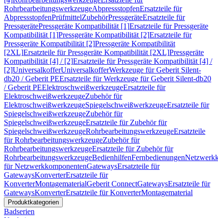
Rohrbearbeitungswerkzeuge
Abpressstopfen
Ersatzteile für
Abpressstopfen
Prüfmittel
Zubehör
Pressgeräte
Ersatzteile für
Pressgeräte
Pressgeräte Kompatibilität [1]
Ersatzteile für Pressgeräte
Kompatibilität [1]
Pressgeräte Kompatibilität [2]
Ersatzteile für
Pressgeräte Kompatibilität [2]
Pressgeräte Kompatibilität
[2XL]
Ersatzteile für Pressgeräte Kompatibilität [2XL]
Pressgeräte
Kompatibilität [4] / [2]
Ersatzteile für Pressgeräte Kompatibilität [4] /
[2]
Universalkoffer
Universalkoffer
Werkzeuge für Geberit Silent-
db20 / Geberit PE
Ersatzteile für Werkzeuge für Geberit Silent-db20
/ Geberit PE
Elektroschweißwerkzeuge
Ersatzteile für
Elektroschweißwerkzeuge
Zubehör für
Elektroschweißwerkzeuge
Spiegelschweißwerkzeuge
Ersatzteile für
Spiegelschweißwerkzeuge
Zubehör für
Spiegelschweißwerkzeuge
Ersatzteile für Zubehör für
Spiegelschweißwerkzeuge
Rohrbearbeitungswerkzeuge
Ersatzteile
für Rohrbearbeitungswerkzeuge
Zubehör für
Rohrbearbeitungswerkzeuge
Ersatzteile für Zubehör für
Rohrbearbeitungswerkzeuge
Bedienhilfen
Fernbedienungen
Netzwerk
für Netzwerkkomponenten
Gateways
Ersatzteile für
Gateways
Konverter
Ersatzteile für
Konverter
Montagematerial
Geberit Connect
Gateways
Ersatzteile für
Gateways
Konverter
Ersatzteile für Konverter
Montagematerial
Produktkategorien
Badserien