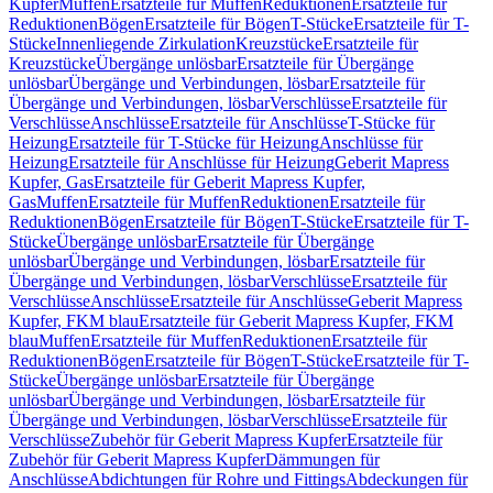
Kupfer
Muffen
Ersatzteile für Muffen
Reduktionen
Ersatzteile für
Reduktionen
Bögen
Ersatzteile für Bögen
T-Stücke
Ersatzteile für T-
Stücke
Innenliegende Zirkulation
Kreuzstücke
Ersatzteile für
Kreuzstücke
Übergänge unlösbar
Ersatzteile für Übergänge
unlösbar
Übergänge und Verbindungen, lösbar
Ersatzteile für
Übergänge und Verbindungen, lösbar
Verschlüsse
Ersatzteile für
Verschlüsse
Anschlüsse
Ersatzteile für Anschlüsse
T-Stücke für
Heizung
Ersatzteile für T-Stücke für Heizung
Anschlüsse für
Heizung
Ersatzteile für Anschlüsse für Heizung
Geberit Mapress
Kupfer, Gas
Ersatzteile für Geberit Mapress Kupfer,
Gas
Muffen
Ersatzteile für Muffen
Reduktionen
Ersatzteile für
Reduktionen
Bögen
Ersatzteile für Bögen
T-Stücke
Ersatzteile für T-
Stücke
Übergänge unlösbar
Ersatzteile für Übergänge
unlösbar
Übergänge und Verbindungen, lösbar
Ersatzteile für
Übergänge und Verbindungen, lösbar
Verschlüsse
Ersatzteile für
Verschlüsse
Anschlüsse
Ersatzteile für Anschlüsse
Geberit Mapress
Kupfer, FKM blau
Ersatzteile für Geberit Mapress Kupfer, FKM
blau
Muffen
Ersatzteile für Muffen
Reduktionen
Ersatzteile für
Reduktionen
Bögen
Ersatzteile für Bögen
T-Stücke
Ersatzteile für T-
Stücke
Übergänge unlösbar
Ersatzteile für Übergänge
unlösbar
Übergänge und Verbindungen, lösbar
Ersatzteile für
Übergänge und Verbindungen, lösbar
Verschlüsse
Ersatzteile für
Verschlüsse
Zubehör für Geberit Mapress Kupfer
Ersatzteile für
Zubehör für Geberit Mapress Kupfer
Dämmungen für
Anschlüsse
Abdichtungen für Rohre und Fittings
Abdeckungen für