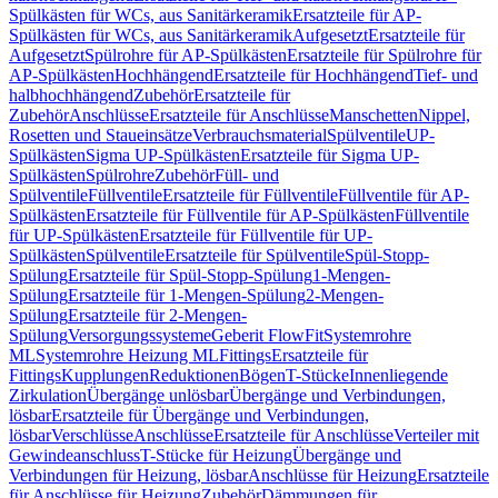
Spülkästen für WCs, aus Sanitärkeramik
Ersatzteile für AP-
Spülkästen für WCs, aus Sanitärkeramik
Aufgesetzt
Ersatzteile für
Aufgesetzt
Spülrohre für AP-Spülkästen
Ersatzteile für Spülrohre für
AP-Spülkästen
Hochhängend
Ersatzteile für Hochhängend
Tief- und
halbhochhängend
Zubehör
Ersatzteile für
Zubehör
Anschlüsse
Ersatzteile für Anschlüsse
Manschetten
Nippel,
Rosetten und Staueinsätze
Verbrauchsmaterial
Spülventile
UP-
Spülkästen
Sigma UP-Spülkästen
Ersatzteile für Sigma UP-
Spülkästen
Spülrohre
Zubehör
Füll- und
Spülventile
Füllventile
Ersatzteile für Füllventile
Füllventile für AP-
Spülkästen
Ersatzteile für Füllventile für AP-Spülkästen
Füllventile
für UP-Spülkästen
Ersatzteile für Füllventile für UP-
Spülkästen
Spülventile
Ersatzteile für Spülventile
Spül-Stopp-
Spülung
Ersatzteile für Spül-Stopp-Spülung
1-Mengen-
Spülung
Ersatzteile für 1-Mengen-Spülung
2-Mengen-
Spülung
Ersatzteile für 2-Mengen-
Spülung
Versorgungssysteme
Geberit FlowFit
Systemrohre
ML
Systemrohre Heizung ML
Fittings
Ersatzteile für
Fittings
Kupplungen
Reduktionen
Bögen
T-Stücke
Innenliegende
Zirkulation
Übergänge unlösbar
Übergänge und Verbindungen,
lösbar
Ersatzteile für Übergänge und Verbindungen,
lösbar
Verschlüsse
Anschlüsse
Ersatzteile für Anschlüsse
Verteiler mit
Gewindeanschluss
T-Stücke für Heizung
Übergänge und
Verbindungen für Heizung, lösbar
Anschlüsse für Heizung
Ersatzteile
für Anschlüsse für Heizung
Zubehör
Dämmungen für