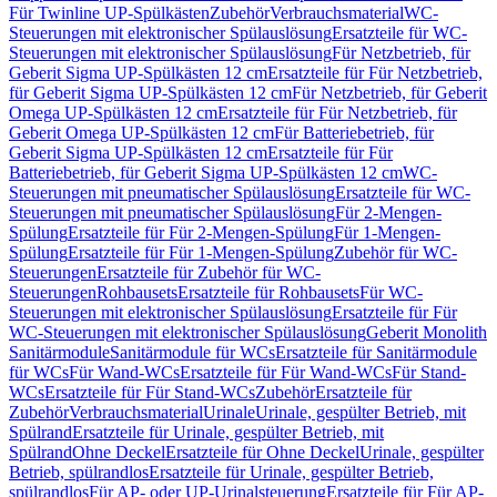
Für Twinline UP-Spülkästen
Zubehör
Verbrauchsmaterial
WC-
Steuerungen mit elektronischer Spülauslösung
Ersatzteile für WC-
Steuerungen mit elektronischer Spülauslösung
Für Netzbetrieb, für
Geberit Sigma UP-Spülkästen 12 cm
Ersatzteile für Für Netzbetrieb,
für Geberit Sigma UP-Spülkästen 12 cm
Für Netzbetrieb, für Geberit
Omega UP-Spülkästen 12 cm
Ersatzteile für Für Netzbetrieb, für
Geberit Omega UP-Spülkästen 12 cm
Für Batteriebetrieb, für
Geberit Sigma UP-Spülkästen 12 cm
Ersatzteile für Für
Batteriebetrieb, für Geberit Sigma UP-Spülkästen 12 cm
WC-
Steuerungen mit pneumatischer Spülauslösung
Ersatzteile für WC-
Steuerungen mit pneumatischer Spülauslösung
Für 2-Mengen-
Spülung
Ersatzteile für Für 2-Mengen-Spülung
Für 1-Mengen-
Spülung
Ersatzteile für Für 1-Mengen-Spülung
Zubehör für WC-
Steuerungen
Ersatzteile für Zubehör für WC-
Steuerungen
Rohbausets
Ersatzteile für Rohbausets
Für WC-
Steuerungen mit elektronischer Spülauslösung
Ersatzteile für Für
WC-Steuerungen mit elektronischer Spülauslösung
Geberit Monolith
Sanitärmodule
Sanitärmodule für WCs
Ersatzteile für Sanitärmodule
für WCs
Für Wand-WCs
Ersatzteile für Für Wand-WCs
Für Stand-
WCs
Ersatzteile für Für Stand-WCs
Zubehör
Ersatzteile für
Zubehör
Verbrauchsmaterial
Urinale
Urinale, gespülter Betrieb, mit
Spülrand
Ersatzteile für Urinale, gespülter Betrieb, mit
Spülrand
Ohne Deckel
Ersatzteile für Ohne Deckel
Urinale, gespülter
Betrieb, spülrandlos
Ersatzteile für Urinale, gespülter Betrieb,
spülrandlos
Für AP- oder UP-Urinalsteuerung
Ersatzteile für Für AP-