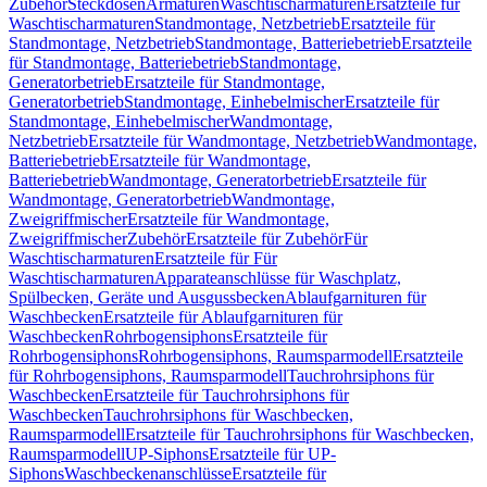
Zubehör
Steckdosen
Armaturen
Waschtischarmaturen
Ersatzteile für
Waschtischarmaturen
Standmontage, Netzbetrieb
Ersatzteile für
Standmontage, Netzbetrieb
Standmontage, Batteriebetrieb
Ersatzteile
für Standmontage, Batteriebetrieb
Standmontage,
Generatorbetrieb
Ersatzteile für Standmontage,
Generatorbetrieb
Standmontage, Einhebelmischer
Ersatzteile für
Standmontage, Einhebelmischer
Wandmontage,
Netzbetrieb
Ersatzteile für Wandmontage, Netzbetrieb
Wandmontage,
Batteriebetrieb
Ersatzteile für Wandmontage,
Batteriebetrieb
Wandmontage, Generatorbetrieb
Ersatzteile für
Wandmontage, Generatorbetrieb
Wandmontage,
Zweigriffmischer
Ersatzteile für Wandmontage,
Zweigriffmischer
Zubehör
Ersatzteile für Zubehör
Für
Waschtischarmaturen
Ersatzteile für Für
Waschtischarmaturen
Apparateanschlüsse für Waschplatz,
Spülbecken, Geräte und Ausgussbecken
Ablaufgarnituren für
Waschbecken
Ersatzteile für Ablaufgarnituren für
Waschbecken
Rohrbogensiphons
Ersatzteile für
Rohrbogensiphons
Rohrbogensiphons, Raumsparmodell
Ersatzteile
für Rohrbogensiphons, Raumsparmodell
Tauchrohrsiphons für
Waschbecken
Ersatzteile für Tauchrohrsiphons für
Waschbecken
Tauchrohrsiphons für Waschbecken,
Raumsparmodell
Ersatzteile für Tauchrohrsiphons für Waschbecken,
Raumsparmodell
UP-Siphons
Ersatzteile für UP-
Siphons
Waschbeckenanschlüsse
Ersatzteile für