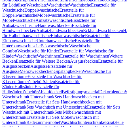
für Löthülsen
Waschplatz
Waschtische
Waschtische
Ersatzteile für
Waschtische
Doppelwaschtische
Ersatzteile für
Doppelwaschtische
Möbelwaschtische
Ersatzteile für
Möbelwaschtische
Aufsatzwaschtische
Ersatzteile für
Aufsatzwaschtische
Handwaschbecken
Ersatzteile für
Handwaschbecken
Aufsatzhandwaschbecken
Eckhandwaschbecken
H
für Halbeinbauwaschtische
Einbauwaschtische
Ersatzteile für
Einbauwaschtische
Unterbauwaschtische
Ersatzteile für
Unterbauwaschtische
Eckwaschtische
Waschtische
Comfort
Waschtische für Kinder
Ersatzteile für Waschtische für
Kinder
Waschtische
Waschrinnen
Ersatzteile für Waschrinnen
Weitere
Becken
Ersatzteile für Weitere Becken
Ausgussbecken
Ersatzteile für
Ausgussbecken
Ausgüsse
Ersatzteile für
Ausgüsse
Mehrzweckbecken
Gipsfangbecken
Waschtische für
Klassenräume
Ersatzteile für Waschtische für
Klassenräume
Zubehör
Säulen
Ersatzteile für
Säulen
Halbsäulen
Ersatzteile für
Halbsäulen
Zubehör
Ablaufdeckel
Befestigungsmaterial
Dekorblenden
W
Waschtisch mit Unterschrank
Sets Handwaschbecken mit
Unterschrank
Ersatzteile für Sets Handwaschbecken mit
Unterschrank
Sets Waschtisch mit Unterschrank
Ersatzteile für Sets
Waschtisch mit Unterschrank
Sets Möbelwaschtisch mit
Unterschrank
Ersatzteile für Sets Möbelwaschtisch mit
Unterschrank
Badezimmermöbel
Waschtischunterschränke
Ersatzteile