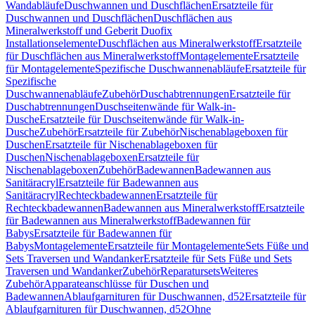
Wandabläufe
Duschwannen und Duschflächen
Ersatzteile für
Duschwannen und Duschflächen
Duschflächen aus
Mineralwerkstoff und Geberit Duofix
Installationselemente
Duschflächen aus Mineralwerkstoff
Ersatzteile
für Duschflächen aus Mineralwerkstoff
Montagelemente
Ersatzteile
für Montagelemente
Spezifische Duschwannenabläufe
Ersatzteile für
Spezifische
Duschwannenabläufe
Zubehör
Duschabtrennungen
Ersatzteile für
Duschabtrennungen
Duschseitenwände für Walk-in-
Dusche
Ersatzteile für Duschseitenwände für Walk-in-
Dusche
Zubehör
Ersatzteile für Zubehör
Nischenablageboxen für
Duschen
Ersatzteile für Nischenablageboxen für
Duschen
Nischenablageboxen
Ersatzteile für
Nischenablageboxen
Zubehör
Badewannen
Badewannen aus
Sanitäracryl
Ersatzteile für Badewannen aus
Sanitäracryl
Rechteckbadewannen
Ersatzteile für
Rechteckbadewannen
Badewannen aus Mineralwerkstoff
Ersatzteile
für Badewannen aus Mineralwerkstoff
Badewannen für
Babys
Ersatzteile für Badewannen für
Babys
Montagelemente
Ersatzteile für Montagelemente
Sets Füße und
Sets Traversen und Wandanker
Ersatzteile für Sets Füße und Sets
Traversen und Wandanker
Zubehör
Reparatursets
Weiteres
Zubehör
Apparateanschlüsse für Duschen und
Badewannen
Ablaufgarnituren für Duschwannen, d52
Ersatzteile für
Ablaufgarnituren für Duschwannen, d52
Ohne