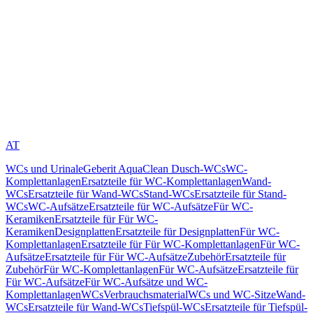
AT
WCs und Urinale
Geberit AquaClean Dusch-WCs
WC-
Komplettanlagen
Ersatzteile für WC-Komplettanlagen
Wand-
WCs
Ersatzteile für Wand-WCs
Stand-WCs
Ersatzteile für Stand-
WCs
WC-Aufsätze
Ersatzteile für WC-Aufsätze
Für WC-
Keramiken
Ersatzteile für Für WC-
Keramiken
Designplatten
Ersatzteile für Designplatten
Für WC-
Komplettanlagen
Ersatzteile für Für WC-Komplettanlagen
Für WC-
Aufsätze
Ersatzteile für Für WC-Aufsätze
Zubehör
Ersatzteile für
Zubehör
Für WC-Komplettanlagen
Für WC-Aufsätze
Ersatzteile für
Für WC-Aufsätze
Für WC-Aufsätze und WC-
Komplettanlagen
WCs
Verbrauchsmaterial
WCs und WC-Sitze
Wand-
WCs
Ersatzteile für Wand-WCs
Tiefspül-WCs
Ersatzteile für Tiefspül-