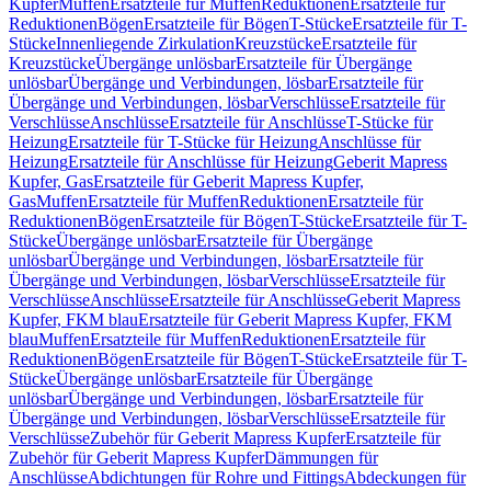
Kupfer
Muffen
Ersatzteile für Muffen
Reduktionen
Ersatzteile für
Reduktionen
Bögen
Ersatzteile für Bögen
T-Stücke
Ersatzteile für T-
Stücke
Innenliegende Zirkulation
Kreuzstücke
Ersatzteile für
Kreuzstücke
Übergänge unlösbar
Ersatzteile für Übergänge
unlösbar
Übergänge und Verbindungen, lösbar
Ersatzteile für
Übergänge und Verbindungen, lösbar
Verschlüsse
Ersatzteile für
Verschlüsse
Anschlüsse
Ersatzteile für Anschlüsse
T-Stücke für
Heizung
Ersatzteile für T-Stücke für Heizung
Anschlüsse für
Heizung
Ersatzteile für Anschlüsse für Heizung
Geberit Mapress
Kupfer, Gas
Ersatzteile für Geberit Mapress Kupfer,
Gas
Muffen
Ersatzteile für Muffen
Reduktionen
Ersatzteile für
Reduktionen
Bögen
Ersatzteile für Bögen
T-Stücke
Ersatzteile für T-
Stücke
Übergänge unlösbar
Ersatzteile für Übergänge
unlösbar
Übergänge und Verbindungen, lösbar
Ersatzteile für
Übergänge und Verbindungen, lösbar
Verschlüsse
Ersatzteile für
Verschlüsse
Anschlüsse
Ersatzteile für Anschlüsse
Geberit Mapress
Kupfer, FKM blau
Ersatzteile für Geberit Mapress Kupfer, FKM
blau
Muffen
Ersatzteile für Muffen
Reduktionen
Ersatzteile für
Reduktionen
Bögen
Ersatzteile für Bögen
T-Stücke
Ersatzteile für T-
Stücke
Übergänge unlösbar
Ersatzteile für Übergänge
unlösbar
Übergänge und Verbindungen, lösbar
Ersatzteile für
Übergänge und Verbindungen, lösbar
Verschlüsse
Ersatzteile für
Verschlüsse
Zubehör für Geberit Mapress Kupfer
Ersatzteile für
Zubehör für Geberit Mapress Kupfer
Dämmungen für
Anschlüsse
Abdichtungen für Rohre und Fittings
Abdeckungen für