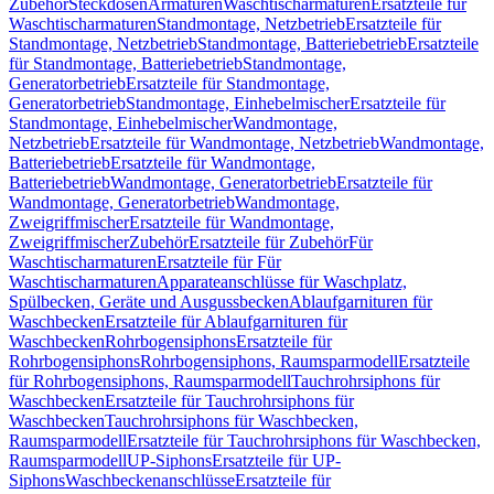
Zubehör
Steckdosen
Armaturen
Waschtischarmaturen
Ersatzteile für
Waschtischarmaturen
Standmontage, Netzbetrieb
Ersatzteile für
Standmontage, Netzbetrieb
Standmontage, Batteriebetrieb
Ersatzteile
für Standmontage, Batteriebetrieb
Standmontage,
Generatorbetrieb
Ersatzteile für Standmontage,
Generatorbetrieb
Standmontage, Einhebelmischer
Ersatzteile für
Standmontage, Einhebelmischer
Wandmontage,
Netzbetrieb
Ersatzteile für Wandmontage, Netzbetrieb
Wandmontage,
Batteriebetrieb
Ersatzteile für Wandmontage,
Batteriebetrieb
Wandmontage, Generatorbetrieb
Ersatzteile für
Wandmontage, Generatorbetrieb
Wandmontage,
Zweigriffmischer
Ersatzteile für Wandmontage,
Zweigriffmischer
Zubehör
Ersatzteile für Zubehör
Für
Waschtischarmaturen
Ersatzteile für Für
Waschtischarmaturen
Apparateanschlüsse für Waschplatz,
Spülbecken, Geräte und Ausgussbecken
Ablaufgarnituren für
Waschbecken
Ersatzteile für Ablaufgarnituren für
Waschbecken
Rohrbogensiphons
Ersatzteile für
Rohrbogensiphons
Rohrbogensiphons, Raumsparmodell
Ersatzteile
für Rohrbogensiphons, Raumsparmodell
Tauchrohrsiphons für
Waschbecken
Ersatzteile für Tauchrohrsiphons für
Waschbecken
Tauchrohrsiphons für Waschbecken,
Raumsparmodell
Ersatzteile für Tauchrohrsiphons für Waschbecken,
Raumsparmodell
UP-Siphons
Ersatzteile für UP-
Siphons
Waschbeckenanschlüsse
Ersatzteile für