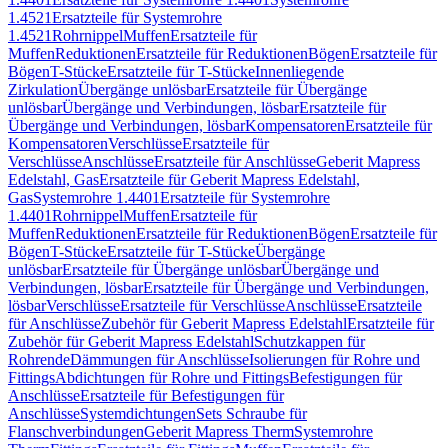
1.4521
Ersatzteile für Systemrohre
1.4521
Rohrnippel
Muffen
Ersatzteile für
Muffen
Reduktionen
Ersatzteile für Reduktionen
Bögen
Ersatzteile für
Bögen
T-Stücke
Ersatzteile für T-Stücke
Innenliegende
Zirkulation
Übergänge unlösbar
Ersatzteile für Übergänge
unlösbar
Übergänge und Verbindungen, lösbar
Ersatzteile für
Übergänge und Verbindungen, lösbar
Kompensatoren
Ersatzteile für
Kompensatoren
Verschlüsse
Ersatzteile für
Verschlüsse
Anschlüsse
Ersatzteile für Anschlüsse
Geberit Mapress
Edelstahl, Gas
Ersatzteile für Geberit Mapress Edelstahl,
Gas
Systemrohre 1.4401
Ersatzteile für Systemrohre
1.4401
Rohrnippel
Muffen
Ersatzteile für
Muffen
Reduktionen
Ersatzteile für Reduktionen
Bögen
Ersatzteile für
Bögen
T-Stücke
Ersatzteile für T-Stücke
Übergänge
unlösbar
Ersatzteile für Übergänge unlösbar
Übergänge und
Verbindungen, lösbar
Ersatzteile für Übergänge und Verbindungen,
lösbar
Verschlüsse
Ersatzteile für Verschlüsse
Anschlüsse
Ersatzteile
für Anschlüsse
Zubehör für Geberit Mapress Edelstahl
Ersatzteile für
Zubehör für Geberit Mapress Edelstahl
Schutzkappen für
Rohrende
Dämmungen für Anschlüsse
Isolierungen für Rohre und
Fittings
Abdichtungen für Rohre und Fittings
Befestigungen für
Anschlüsse
Ersatzteile für Befestigungen für
Anschlüsse
Systemdichtungen
Sets Schraube für
Flanschverbindungen
Geberit Mapress Therm
Systemrohre