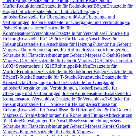
Therm
Fittings
Ersatzteile für Fittings
Muffen
Ersatzteile für
Muffen
Reduktionen
Ersatzteile für Reduktionen
Bögen
Ersatzteile für
Bögen
T-Stücke
Ersatzteile für T-Stücke
Übergänge
unlösbar
Ersatzteile für Übergänge unlösbar
Übergänge und
Verbindungen, lösbar
Ersatzteile für Übergänge und Verbindungen,
lösbar
Kompensatoren
Ersatzteile für
Kompensatoren
Verschlüsse
Ersatzteile für Verschlüsse
T-Stücke für
Heizung
Ersatzteile für T-Stücke für Heizung
Anschlüsse für
Heizung
Ersatzteile für Anschlüsse für Heizung
Zubehör für Geberit
Mapress Therm
Schutzkappen für Rohrende
Systemdichtungen
Sets
Schraube für Flanschverbindungen
Geberit Mapress C-Stahl
Geberit
Mapress C-Stahl
Ersatzteile für Geberit Mapress C-Stahl
Systemrohre
1.0034
Systemrohre 1.0215
Rohrnippel
Muffen
Ersatzteile für
Muffen
Reduktionen
Ersatzteile für Reduktionen
Bögen
Ersatzteile für
Bögen
T-Stücke
Ersatzteile für T-Stücke
Kreuzstücke
Ersatzteile für
Kreuzstücke
Übergänge unlösbar
Ersatzteile für Übergänge
unlösbar
Übergänge und Verbindungen, lösbar
Ersatzteile für
Übergänge und Verbindungen, lösbar
Kompensatoren
Ersatzteile für
Kompensatoren
Verschlüsse
Ersatzteile für Verschlüsse
T-Stücke für
Heizung
Ersatzteile für T-Stücke für Heizung
Anschlüsse für
Heizung
Ersatzteile für Anschlüsse für Heizung
Zubehör für Geberit
Mapress C-Stahl
Abdichtungen für Rohre und Fittings
Abdeckungen
für Rohre
Befestigungen für Anschlüsse
Systemdichtungen
Sets
Schraube für Flanschverbindungen
Geberit Mapress Kupfer
Geberit
Mapress Kupfer
Ersatzteile für Geberit Mapress