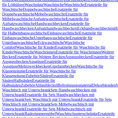
für Löthülsen
Waschplatz
Waschtische
Waschtische
Ersatzteile für
Waschtische
Doppelwaschtische
Ersatzteile für
Doppelwaschtische
Möbelwaschtische
Ersatzteile für
Möbelwaschtische
Aufsatzwaschtische
Ersatzteile für
Aufsatzwaschtische
Handwaschbecken
Ersatzteile für
Handwaschbecken
Aufsatzhandwaschbecken
Eckhandwaschbecken
H
für Halbeinbauwaschtische
Einbauwaschtische
Ersatzteile für
Einbauwaschtische
Unterbauwaschtische
Ersatzteile für
Unterbauwaschtische
Eckwaschtische
Waschtische
Comfort
Waschtische für Kinder
Ersatzteile für Waschtische für
Kinder
Waschtische
Waschrinnen
Ersatzteile für Waschrinnen
Weitere
Becken
Ersatzteile für Weitere Becken
Ausgussbecken
Ersatzteile für
Ausgussbecken
Ausgüsse
Ersatzteile für
Ausgüsse
Mehrzweckbecken
Gipsfangbecken
Waschtische für
Klassenräume
Ersatzteile für Waschtische für
Klassenräume
Zubehör
Säulen
Ersatzteile für
Säulen
Halbsäulen
Ersatzteile für
Halbsäulen
Zubehör
Ablaufdeckel
Befestigungsmaterial
Dekorblenden
W
Waschtisch mit Unterschrank
Sets Handwaschbecken mit
Unterschrank
Ersatzteile für Sets Handwaschbecken mit
Unterschrank
Sets Waschtisch mit Unterschrank
Ersatzteile für Sets
Waschtisch mit Unterschrank
Sets Möbelwaschtisch mit
Unterschrank
Ersatzteile für Sets Möbelwaschtisch mit
Unterschrank
Badezimmermöbel
Waschtischunterschränke
Ersatzteile