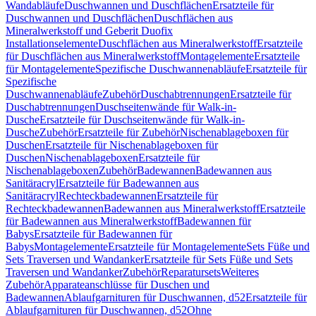
Wandabläufe
Duschwannen und Duschflächen
Ersatzteile für
Duschwannen und Duschflächen
Duschflächen aus
Mineralwerkstoff und Geberit Duofix
Installationselemente
Duschflächen aus Mineralwerkstoff
Ersatzteile
für Duschflächen aus Mineralwerkstoff
Montagelemente
Ersatzteile
für Montagelemente
Spezifische Duschwannenabläufe
Ersatzteile für
Spezifische
Duschwannenabläufe
Zubehör
Duschabtrennungen
Ersatzteile für
Duschabtrennungen
Duschseitenwände für Walk-in-
Dusche
Ersatzteile für Duschseitenwände für Walk-in-
Dusche
Zubehör
Ersatzteile für Zubehör
Nischenablageboxen für
Duschen
Ersatzteile für Nischenablageboxen für
Duschen
Nischenablageboxen
Ersatzteile für
Nischenablageboxen
Zubehör
Badewannen
Badewannen aus
Sanitäracryl
Ersatzteile für Badewannen aus
Sanitäracryl
Rechteckbadewannen
Ersatzteile für
Rechteckbadewannen
Badewannen aus Mineralwerkstoff
Ersatzteile
für Badewannen aus Mineralwerkstoff
Badewannen für
Babys
Ersatzteile für Badewannen für
Babys
Montagelemente
Ersatzteile für Montagelemente
Sets Füße und
Sets Traversen und Wandanker
Ersatzteile für Sets Füße und Sets
Traversen und Wandanker
Zubehör
Reparatursets
Weiteres
Zubehör
Apparateanschlüsse für Duschen und
Badewannen
Ablaufgarnituren für Duschwannen, d52
Ersatzteile für
Ablaufgarnituren für Duschwannen, d52
Ohne