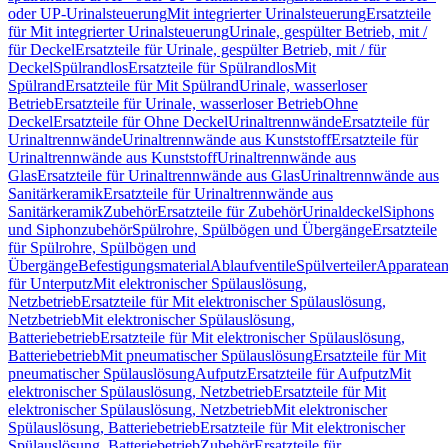
oder UP-Urinalsteuerung
Mit integrierter Urinalsteuerung
Ersatzteile
für Mit integrierter Urinalsteuerung
Urinale, gespülter Betrieb, mit /
für Deckel
Ersatzteile für Urinale, gespülter Betrieb, mit / für
Deckel
Spülrandlos
Ersatzteile für Spülrandlos
Mit
Spülrand
Ersatzteile für Mit Spülrand
Urinale, wasserloser
Betrieb
Ersatzteile für Urinale, wasserloser Betrieb
Ohne
Deckel
Ersatzteile für Ohne Deckel
Urinaltrennwände
Ersatzteile für
Urinaltrennwände
Urinaltrennwände aus Kunststoff
Ersatzteile für
Urinaltrennwände aus Kunststoff
Urinaltrennwände aus
Glas
Ersatzteile für Urinaltrennwände aus Glas
Urinaltrennwände aus
Sanitärkeramik
Ersatzteile für Urinaltrennwände aus
Sanitärkeramik
Zubehör
Ersatzteile für Zubehör
Urinaldeckel
Siphons
und Siphonzubehör
Spülrohre, Spülbögen und Übergänge
Ersatzteile
für Spülrohre, Spülbögen und
Übergänge
Befestigungsmaterial
Ablaufventile
Spülverteiler
Apparatean
für Unterputz
Mit elektronischer Spülauslösung,
Netzbetrieb
Ersatzteile für Mit elektronischer Spülauslösung,
Netzbetrieb
Mit elektronischer Spülauslösung,
Batteriebetrieb
Ersatzteile für Mit elektronischer Spülauslösung,
Batteriebetrieb
Mit pneumatischer Spülauslösung
Ersatzteile für Mit
pneumatischer Spülauslösung
Aufputz
Ersatzteile für Aufputz
Mit
elektronischer Spülauslösung, Netzbetrieb
Ersatzteile für Mit
elektronischer Spülauslösung, Netzbetrieb
Mit elektronischer
Spülauslösung, Batteriebetrieb
Ersatzteile für Mit elektronischer
Spülauslösung, Batteriebetrieb
Zubehör
Ersatzteile für