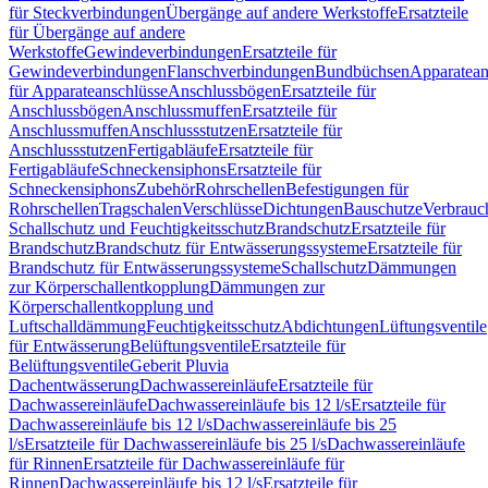
für Steckverbindungen
Übergänge auf andere Werkstoffe
Ersatzteile
für Übergänge auf andere
Werkstoffe
Gewindeverbindungen
Ersatzteile für
Gewindeverbindungen
Flanschverbindungen
Bundbüchsen
Apparatean
für Apparateanschlüsse
Anschlussbögen
Ersatzteile für
Anschlussbögen
Anschlussmuffen
Ersatzteile für
Anschlussmuffen
Anschlussstutzen
Ersatzteile für
Anschlussstutzen
Fertigabläufe
Ersatzteile für
Fertigabläufe
Schneckensiphons
Ersatzteile für
Schneckensiphons
Zubehör
Rohrschellen
Befestigungen für
Rohrschellen
Tragschalen
Verschlüsse
Dichtungen
Bauschutze
Verbrauc
Schallschutz und Feuchtigkeitsschutz
Brandschutz
Ersatzteile für
Brandschutz
Brandschutz für Entwässerungssysteme
Ersatzteile für
Brandschutz für Entwässerungssysteme
Schallschutz
Dämmungen
zur Körperschallentkopplung
Dämmungen zur
Körperschallentkopplung und
Luftschalldämmung
Feuchtigkeitsschutz
Abdichtungen
Lüftungsventile
für Entwässerung
Belüftungsventile
Ersatzteile für
Belüftungsventile
Geberit Pluvia
Dachentwässerung
Dachwassereinläufe
Ersatzteile für
Dachwassereinläufe
Dachwassereinläufe bis 12 l/s
Ersatzteile für
Dachwassereinläufe bis 12 l/s
Dachwassereinläufe bis 25
l/s
Ersatzteile für Dachwassereinläufe bis 25 l/s
Dachwassereinläufe
für Rinnen
Ersatzteile für Dachwassereinläufe für
Rinnen
Dachwassereinläufe bis 12 l/s
Ersatzteile für