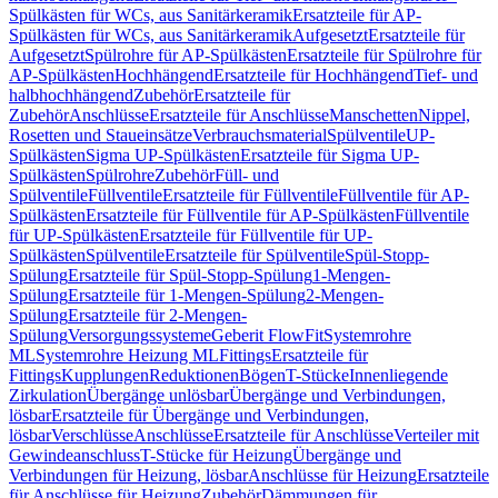
Spülkästen für WCs, aus Sanitärkeramik
Ersatzteile für AP-
Spülkästen für WCs, aus Sanitärkeramik
Aufgesetzt
Ersatzteile für
Aufgesetzt
Spülrohre für AP-Spülkästen
Ersatzteile für Spülrohre für
AP-Spülkästen
Hochhängend
Ersatzteile für Hochhängend
Tief- und
halbhochhängend
Zubehör
Ersatzteile für
Zubehör
Anschlüsse
Ersatzteile für Anschlüsse
Manschetten
Nippel,
Rosetten und Staueinsätze
Verbrauchsmaterial
Spülventile
UP-
Spülkästen
Sigma UP-Spülkästen
Ersatzteile für Sigma UP-
Spülkästen
Spülrohre
Zubehör
Füll- und
Spülventile
Füllventile
Ersatzteile für Füllventile
Füllventile für AP-
Spülkästen
Ersatzteile für Füllventile für AP-Spülkästen
Füllventile
für UP-Spülkästen
Ersatzteile für Füllventile für UP-
Spülkästen
Spülventile
Ersatzteile für Spülventile
Spül-Stopp-
Spülung
Ersatzteile für Spül-Stopp-Spülung
1-Mengen-
Spülung
Ersatzteile für 1-Mengen-Spülung
2-Mengen-
Spülung
Ersatzteile für 2-Mengen-
Spülung
Versorgungssysteme
Geberit FlowFit
Systemrohre
ML
Systemrohre Heizung ML
Fittings
Ersatzteile für
Fittings
Kupplungen
Reduktionen
Bögen
T-Stücke
Innenliegende
Zirkulation
Übergänge unlösbar
Übergänge und Verbindungen,
lösbar
Ersatzteile für Übergänge und Verbindungen,
lösbar
Verschlüsse
Anschlüsse
Ersatzteile für Anschlüsse
Verteiler mit
Gewindeanschluss
T-Stücke für Heizung
Übergänge und
Verbindungen für Heizung, lösbar
Anschlüsse für Heizung
Ersatzteile
für Anschlüsse für Heizung
Zubehör
Dämmungen für