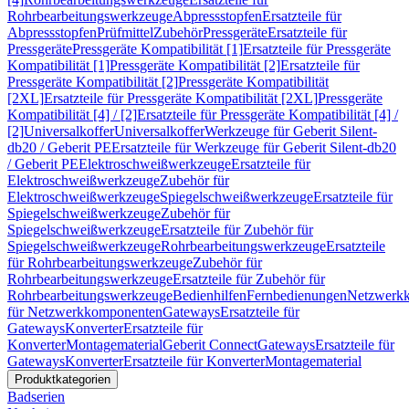
Rohrbearbeitungswerkzeuge
Abpressstopfen
Ersatzteile für
Abpressstopfen
Prüfmittel
Zubehör
Pressgeräte
Ersatzteile für
Pressgeräte
Pressgeräte Kompatibilität [1]
Ersatzteile für Pressgeräte
Kompatibilität [1]
Pressgeräte Kompatibilität [2]
Ersatzteile für
Pressgeräte Kompatibilität [2]
Pressgeräte Kompatibilität
[2XL]
Ersatzteile für Pressgeräte Kompatibilität [2XL]
Pressgeräte
Kompatibilität [4] / [2]
Ersatzteile für Pressgeräte Kompatibilität [4] /
[2]
Universalkoffer
Universalkoffer
Werkzeuge für Geberit Silent-
db20 / Geberit PE
Ersatzteile für Werkzeuge für Geberit Silent-db20
/ Geberit PE
Elektroschweißwerkzeuge
Ersatzteile für
Elektroschweißwerkzeuge
Zubehör für
Elektroschweißwerkzeuge
Spiegelschweißwerkzeuge
Ersatzteile für
Spiegelschweißwerkzeuge
Zubehör für
Spiegelschweißwerkzeuge
Ersatzteile für Zubehör für
Spiegelschweißwerkzeuge
Rohrbearbeitungswerkzeuge
Ersatzteile
für Rohrbearbeitungswerkzeuge
Zubehör für
Rohrbearbeitungswerkzeuge
Ersatzteile für Zubehör für
Rohrbearbeitungswerkzeuge
Bedienhilfen
Fernbedienungen
Netzwerk
für Netzwerkkomponenten
Gateways
Ersatzteile für
Gateways
Konverter
Ersatzteile für
Konverter
Montagematerial
Geberit Connect
Gateways
Ersatzteile für
Gateways
Konverter
Ersatzteile für Konverter
Montagematerial
Produktkategorien
Badserien