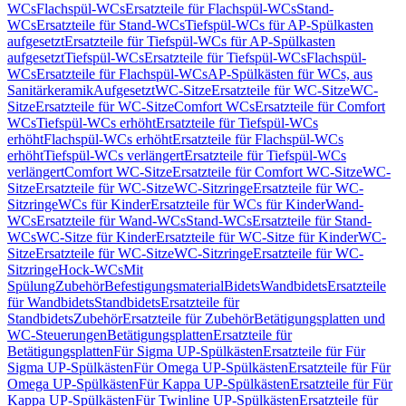
WCs
Flachspül-WCs
Ersatzteile für Flachspül-WCs
Stand-
WCs
Ersatzteile für Stand-WCs
Tiefspül-WCs für AP-Spülkasten
aufgesetzt
Ersatzteile für Tiefspül-WCs für AP-Spülkasten
aufgesetzt
Tiefspül-WCs
Ersatzteile für Tiefspül-WCs
Flachspül-
WCs
Ersatzteile für Flachspül-WCs
AP-Spülkästen für WCs, aus
Sanitärkeramik
Aufgesetzt
WC-Sitze
Ersatzteile für WC-Sitze
WC-
Sitze
Ersatzteile für WC-Sitze
Comfort WCs
Ersatzteile für Comfort
WCs
Tiefspül-WCs erhöht
Ersatzteile für Tiefspül-WCs
erhöht
Flachspül-WCs erhöht
Ersatzteile für Flachspül-WCs
erhöht
Tiefspül-WCs verlängert
Ersatzteile für Tiefspül-WCs
verlängert
Comfort WC-Sitze
Ersatzteile für Comfort WC-Sitze
WC-
Sitze
Ersatzteile für WC-Sitze
WC-Sitzringe
Ersatzteile für WC-
Sitzringe
WCs für Kinder
Ersatzteile für WCs für Kinder
Wand-
WCs
Ersatzteile für Wand-WCs
Stand-WCs
Ersatzteile für Stand-
WCs
WC-Sitze für Kinder
Ersatzteile für WC-Sitze für Kinder
WC-
Sitze
Ersatzteile für WC-Sitze
WC-Sitzringe
Ersatzteile für WC-
Sitzringe
Hock-WCs
Mit
Spülung
Zubehör
Befestigungsmaterial
Bidets
Wandbidets
Ersatzteile
für Wandbidets
Standbidets
Ersatzteile für
Standbidets
Zubehör
Ersatzteile für Zubehör
Betätigungsplatten und
WC-Steuerungen
Betätigungsplatten
Ersatzteile für
Betätigungsplatten
Für Sigma UP-Spülkästen
Ersatzteile für Für
Sigma UP-Spülkästen
Für Omega UP-Spülkästen
Ersatzteile für Für
Omega UP-Spülkästen
Für Kappa UP-Spülkästen
Ersatzteile für Für
Kappa UP-Spülkästen
Für Twinline UP-Spülkästen
Ersatzteile für