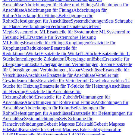
Anschlüsse
Abdichtungen für Rohre und Fittings
Abdichtungen für
Anschlüsse
Abdichtungen für Fittings
Abdeckungen für
Rohre
Abdeckung für Fittings
Befestigungen für
Rohre
Befestigungen für Anschlüsse
Systemdichtungen
Sets Schraube
für Flanschverbindungen
Verbrauchsmaterial
Geberit
Mepla
Systemrohre ML
Ersatzteile für Systemrohre ML
Systemrohre
Heizung ML
Ersatzteile für Systemrohre Heizung
ML
Fittings
Ersatzteile für Fittings
Kupplungen
Ersatzteile für
Kupplungen
Reduktionen
Ersatzteile für
Reduktionen
Winkel
Ersatzteile für Winkel
T-Stücke
Ersatzteile für T-
Stücke
Innenliegende Zirkulation
Übergänge unlösbar
Ersatzteile für
Übergänge unlösbar
Übergänge und Verbindungen, lösbar
Ersatzteile
für Übergänge und Verbindungen, lösbar
Verschlüsse
Ersatzteile für
Verschlüsse
Anschlüsse
Ersatzteile für Anschlüsse
Verteiler mit
Gewindeanschluss
Ersatzteile für Verteiler mit Gewindeanschluss
T-
Stücke für Heizung
Ersatzteile für T-Stücke für Heizung
Anschlüsse
für Heizung
Ersatzteile für Anschlüsse für
Heizung
Zubehör
Ersatzteile für Zubehör
Dämmungen für
Anschlüsse
Abdichtungen für Rohre und Fittings
Abdichtungen für
Anschlüsse
Abdeckungen für Rohre
Befestigungen für
Rohre
Befestigungen für Anschlüsse
Ersatzteile für Befestigungen für
Anschlüsse
Systemdichtungen
Sets Schraube für
Flanschverbindungen
Geberit Mapress Edelstahl
Geberit Mapress
Edelstahl
Ersatzteile für Geberit Mapress Edelstahl
Systemrohre
1.4401
Ersatzteile für Systemrohre 1.4401
Systemrohre