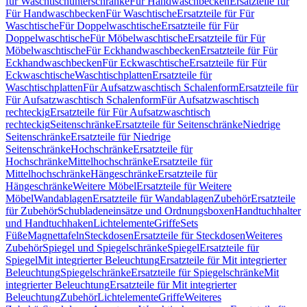
für Waschtischunterschränke
Für Handwaschbecken
Ersatzteile für
Für Handwaschbecken
Für Waschtische
Ersatzteile für Für
Waschtische
Für Doppelwaschtische
Ersatzteile für Für
Doppelwaschtische
Für Möbelwaschtische
Ersatzteile für Für
Möbelwaschtische
Für Eckhandwaschbecken
Ersatzteile für Für
Eckhandwaschbecken
Für Eckwaschtische
Ersatzteile für Für
Eckwaschtische
Waschtischplatten
Ersatzteile für
Waschtischplatten
Für Aufsatzwaschtisch Schalenform
Ersatzteile für
Für Aufsatzwaschtisch Schalenform
Für Aufsatzwaschtisch
rechteckig
Ersatzteile für Für Aufsatzwaschtisch
rechteckig
Seitenschränke
Ersatzteile für Seitenschränke
Niedrige
Seitenschränke
Ersatzteile für Niedrige
Seitenschränke
Hochschränke
Ersatzteile für
Hochschränke
Mittelhochschränke
Ersatzteile für
Mittelhochschränke
Hängeschränke
Ersatzteile für
Hängeschränke
Weitere Möbel
Ersatzteile für Weitere
Möbel
Wandablagen
Ersatzteile für Wandablagen
Zubehör
Ersatzteile
für Zubehör
Schubladeneinsätze und Ordnungsboxen
Handtuchhalter
und Handtuchhaken
Lichtelemente
Griffe
Sets
Füße
Magnettafeln
Steckdosen
Ersatzteile für Steckdosen
Weiteres
Zubehör
Spiegel und Spiegelschränke
Spiegel
Ersatzteile für
Spiegel
Mit integrierter Beleuchtung
Ersatzteile für Mit integrierter
Beleuchtung
Spiegelschränke
Ersatzteile für Spiegelschränke
Mit
integrierter Beleuchtung
Ersatzteile für Mit integrierter
Beleuchtung
Zubehör
Lichtelemente
Griffe
Weiteres