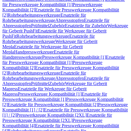
für Presswerkzeuge Kompatibilität [1]
Presswerkzeuge
Kompatibilität [2]
Ersatzteile für Presswerkzeuge Kompatibilität
[2]
Rohrbearbeitungswerkzeuge
Ersatzteile für
Rohrbearbeitungswerkzeuge
Abpressstopfen
Ersatzteile für
Abpressstopfen
Prüfmittel
Zubehör
Ersatzteile für Zubehör
Werkzeuge
für Geberit PushFit
Ersatzteile für Werkzeuge für Geberit
PushFit
Rohrbearbeitungswerkzeuge
Ersatzteile für
Rohrbearbeitungswerkzeuge
Werkzeuge für Geberit
Mepla
Ersatzteile für Werkzeuge für Geberit
Mepla
Handpresswerkzeuge
Ersatzteile für
Handpresswerkzeuge
Presswerkzeuge Kompatibilität [1]
Ersatzteile
für Presswerkzeuge Kompatibilität [1]
Presswerkzeuge
Kompatibilität [2]
Ersatzteile für Presswerkzeuge Kompatibilität
[2]
Rohrbearbeitungswerkzeuge
Ersatzteile für
Rohrbearbeitungswerkzeuge
Abpressstopfen
Ersatzteile für
Abpressstopfen
Prüfmittel
Zubehör
Werkzeuge für Geberit
Mapress
Ersatzteile für Werkzeuge für Geberit
Mapress
Presswerkzeuge Kompatibilität [1]
Ersatzteile für
Presswerkzeuge Kompatibilität [1]
Presswerkzeuge Kompatibilität
[2]
Ersatzteile für Presswerkzeuge Kompatibilität [2]
Presswerkzeuge
Kompatibilität [1] / [2]
Ersatzteile für Presswerkzeuge Kompatibilität
[1] / [2]
Presswerkzeuge Kompatibilität [2XL]
Ersatzteile für
Presswerkzeuge Kompatibilität [2XL]
Presswerkzeuge
Kompatibilität [4]
Ersatzteile für Presswerkzeuge Kompatibilität
[4]
Rohrbearbeitungswerkzeuge
Ersatzteile für