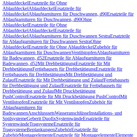
Ablaufdeckel
Ersatzteile für Ohne
Ablaufdeckel
Ablaufdeckel
Ersatzteile für
Ablaufdeckel
Ablaufgarnituren für Duschwannen, d90
Ersatzteile für
Ablaufgarnituren für Duschwannen, d90
Ohne
Ablaufdeckel
Ersatzteile für Ohne
Ablaufdeckel
Ablaufdeckel
Ersatzteile für
Ablaufdeckel
Ablaufgarnituren für Duschwannen Sestra
Ersatzteile
für Ablaufgarnituren für Duschwannen Sestra
Ohne
Ablaufdeckel
Ersatzteile für Ohne Ablaufdeckel
Zubehör für
Ablaufgarnituren für Duschwannen
Ventilstopfen
Ablaufgarnituren
für Badewannen, d52
Ersatzteile für Ablaufgarnituren für
Badewannen, d52
Mit Drehbetätigung
Ersatzteile für Mit
Drehbetätigung
Fertigbausets für Drehbetätigung
Ersatzteile für
Fertigbausets für Drehbetätigung
Mit Drehbetätigung und
Zulauf
Ersatzteile für Mit Drehbetätigung und Zulauf
Fertigbausets
für Drehbetätigung und Zulauf
Ersatzteile für Fertigbausets für
Drehbetätigung und Zulauf
Mit Druckbetätigung
PushControl
Ersatzteile für Mit Druckbetätigung PushControl
Mit
Ventilstopfen
Ersatzteile für Mit Ventilstopfen
Zubehör für
Ablaufgarnituren für
Badewannen
Anschlusssets
Wasseranschlüsse
Installations- und
Spülsysteme
Geberit Duofix
Systemwände
Ersatzteile für
Systemwände
Tragsysteme
Ersatzteile für
Tragsysteme
Beplankungen
Zubehör
Ersatzteile für
Zubehör
Montageelemente
Ersatzteile für Montageelemente
Elemente