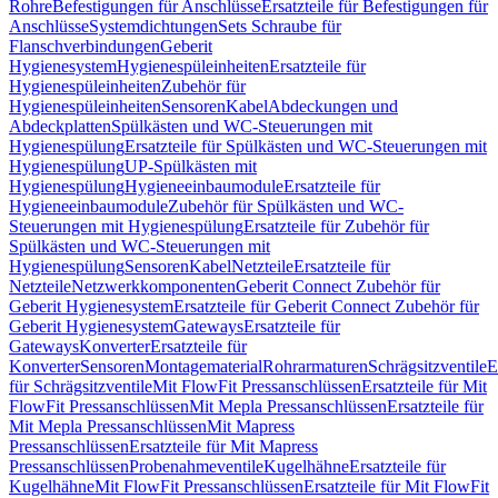
Rohre
Befestigungen für Anschlüsse
Ersatzteile für Befestigungen für
Anschlüsse
Systemdichtungen
Sets Schraube für
Flanschverbindungen
Geberit
Hygienesystem
Hygienespüleinheiten
Ersatzteile für
Hygienespüleinheiten
Zubehör für
Hygienespüleinheiten
Sensoren
Kabel
Abdeckungen und
Abdeckplatten
Spülkästen und WC-Steuerungen mit
Hygienespülung
Ersatzteile für Spülkästen und WC-Steuerungen mit
Hygienespülung
UP-Spülkästen mit
Hygienespülung
Hygieneeinbaumodule
Ersatzteile für
Hygieneeinbaumodule
Zubehör für Spülkästen und WC-
Steuerungen mit Hygienespülung
Ersatzteile für Zubehör für
Spülkästen und WC-Steuerungen mit
Hygienespülung
Sensoren
Kabel
Netzteile
Ersatzteile für
Netzteile
Netzwerkkomponenten
Geberit Connect Zubehör für
Geberit Hygienesystem
Ersatzteile für Geberit Connect Zubehör für
Geberit Hygienesystem
Gateways
Ersatzteile für
Gateways
Konverter
Ersatzteile für
Konverter
Sensoren
Montagematerial
Rohrarmaturen
Schrägsitzventile
E
für Schrägsitzventile
Mit FlowFit Pressanschlüssen
Ersatzteile für Mit
FlowFit Pressanschlüssen
Mit Mepla Pressanschlüssen
Ersatzteile für
Mit Mepla Pressanschlüssen
Mit Mapress
Pressanschlüssen
Ersatzteile für Mit Mapress
Pressanschlüssen
Probenahmeventile
Kugelhähne
Ersatzteile für
Kugelhähne
Mit FlowFit Pressanschlüssen
Ersatzteile für Mit FlowFit