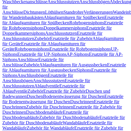
Waschbeckenanschlüsse
Anschlussstutzen
Anschlussbögen
Abdeckung
für
Anschlüsse
Dichtungen
Löthülsen
Standrohre
Verlängerungen
Wandeinb
für Wandeinbaukästen
Ablaufgarnituren für Spülbecken
Ersatzteile
für Ablaufgarnituren für Spülbecken
Rohrbogensiphons
Ersatzteile
für Rohrbogensiphons
Doppelkammersiphons
Ersatzteile für
Doppelkammersiphons
Anschlussstutzen
Ersatzteile für
Anschlussstutzen
Zubehör
Ersatzteile für Zubehör
Ablaufgarnituren
für Geräte
Ersatzteile für Ablaufgarnituren für
Geräte
Rohrbogensiphons
Ersatzteile für Rohrbogensiphons
UP-
Siphons
Ersatzteile für UP-Siphons
AP-Siphons
Ersatzteile für AP-
Siphons
Anschlüsse
Ersatzteile für
Anschlüsse
Zubehör
Ablaufgarnituren für Ausgussbecken
Ersatzteile
für Ablaufgarnituren für Ausgussbecken
Siphons
Ersatzteile für
Siphons
Anschlussbögen
Ersatzteile für
Anschlussbögen
Anschlussstutzen
Ersatzteile für
Anschlussstutzen
Ablaufventile
Ersatzteile für
Ablaufventile
Zubehör
Ersatzteile für Zubehör
Duschen und
Badewannen
Duschen
Bodenentwässerung für Duschen
Ersatzteile
für Bodenentwässerung für Duschen
Duschrinnen
Ersatzteile für
Duschrinnen
Zubehör für Duschrinnen
Ersatzteile für Zubehör für
Duschrinnen
Duschbodenabläufe
Ersatzteile für
Duschbodenabläufe
Zubehör für Duschbodenabläufe
Ersatzteile für
Zubehör für Duschbodenabläufe
Wandabläufe
Ersatzteile für
Wandabläufe
Zubehör für Wandabläufe
Ersatzteile für Zubehör für