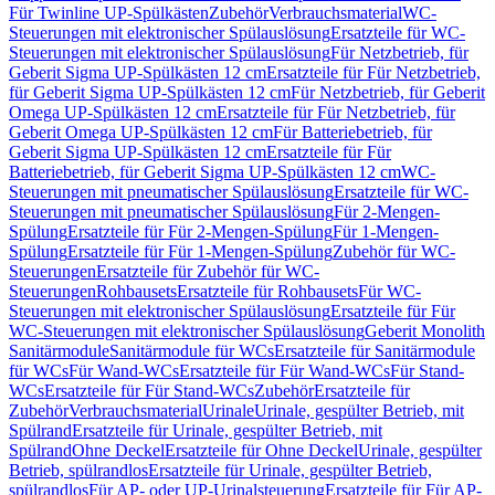
Für Twinline UP-Spülkästen
Zubehör
Verbrauchsmaterial
WC-
Steuerungen mit elektronischer Spülauslösung
Ersatzteile für WC-
Steuerungen mit elektronischer Spülauslösung
Für Netzbetrieb, für
Geberit Sigma UP-Spülkästen 12 cm
Ersatzteile für Für Netzbetrieb,
für Geberit Sigma UP-Spülkästen 12 cm
Für Netzbetrieb, für Geberit
Omega UP-Spülkästen 12 cm
Ersatzteile für Für Netzbetrieb, für
Geberit Omega UP-Spülkästen 12 cm
Für Batteriebetrieb, für
Geberit Sigma UP-Spülkästen 12 cm
Ersatzteile für Für
Batteriebetrieb, für Geberit Sigma UP-Spülkästen 12 cm
WC-
Steuerungen mit pneumatischer Spülauslösung
Ersatzteile für WC-
Steuerungen mit pneumatischer Spülauslösung
Für 2-Mengen-
Spülung
Ersatzteile für Für 2-Mengen-Spülung
Für 1-Mengen-
Spülung
Ersatzteile für Für 1-Mengen-Spülung
Zubehör für WC-
Steuerungen
Ersatzteile für Zubehör für WC-
Steuerungen
Rohbausets
Ersatzteile für Rohbausets
Für WC-
Steuerungen mit elektronischer Spülauslösung
Ersatzteile für Für
WC-Steuerungen mit elektronischer Spülauslösung
Geberit Monolith
Sanitärmodule
Sanitärmodule für WCs
Ersatzteile für Sanitärmodule
für WCs
Für Wand-WCs
Ersatzteile für Für Wand-WCs
Für Stand-
WCs
Ersatzteile für Für Stand-WCs
Zubehör
Ersatzteile für
Zubehör
Verbrauchsmaterial
Urinale
Urinale, gespülter Betrieb, mit
Spülrand
Ersatzteile für Urinale, gespülter Betrieb, mit
Spülrand
Ohne Deckel
Ersatzteile für Ohne Deckel
Urinale, gespülter
Betrieb, spülrandlos
Ersatzteile für Urinale, gespülter Betrieb,
spülrandlos
Für AP- oder UP-Urinalsteuerung
Ersatzteile für Für AP-