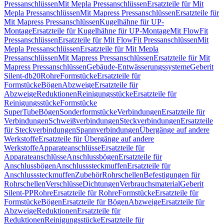
Pressanschlüssen
Mit Mepla Pressanschlüssen
Ersatzteile für Mit
Mepla Pressanschlüssen
Mit Mapress Pressanschlüssen
Ersatzteile für
Mit Mapress Pressanschlüssen
Kugelhähne für UP-
Montage
Ersatzteile für Kugelhähne für UP-Montage
Mit FlowFit
Pressanschlüssen
Ersatzteile für Mit FlowFit Pressanschlüssen
Mit
Mepla Pressanschlüssen
Ersatzteile für Mit Mepla
Pressanschlüssen
Mit Mapress Pressanschlüssen
Ersatzteile für Mit
Mapress Pressanschlüssen
Gebäude-Entwässerungssysteme
Geberit
Silent-db20
Rohre
Formstücke
Ersatzteile für
Formstücke
Bögen
Abzweige
Ersatzteile für
Abzweige
Reduktionen
Reinigungsstücke
Ersatzteile für
Reinigungsstücke
Formstücke
SuperTube
Bögen
Sonderformstücke
Verbindungen
Ersatzteile für
Verbindungen
Schweißverbindungen
Steckverbindungen
Ersatzteile
für Steckverbindungen
Spannverbindungen
Übergänge auf andere
Werkstoffe
Ersatzteile für Übergänge auf andere
Werkstoffe
Apparateanschlüsse
Ersatzteile für
Apparateanschlüsse
Anschlussbögen
Ersatzteile für
Anschlussbögen
Anschlusssteckmuffen
Ersatzteile für
Anschlusssteckmuffen
Zubehör
Rohrschellen
Befestigungen für
Rohrschellen
Verschlüsse
Dichtungen
Verbrauchsmaterial
Geberit
Silent-PP
Rohre
Ersatzteile für Rohre
Formstücke
Ersatzteile für
Formstücke
Bögen
Ersatzteile für Bögen
Abzweige
Ersatzteile für
Abzweige
Reduktionen
Ersatzteile für
Reduktionen
Reinigungsstücke
Ersatzteile für