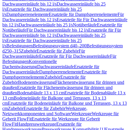
Dachwassereinläufe bis 12 l/s
Dachwassereinläufe bis 25
l/s
Ersatzteile für Dachwassereinläufe bis 25
l/s
Dampfsperrenelemente
Ersatzteile für Dampfsperrenelemente
Für
Dachwassereinläufe bis 12 l/s
Ersatzteile für Für Dachwassereinläufe
bis 12 l/s
Dachwassereinläufe bis 25 l/s
Notüberläufe
Ersatzteile für
Notüberläufe
Für Dachwassereinläufe bis 12 l/s
Ersatzteile für Für
Dachwassereinläufe bis 12 l/s
Dachwassereinläufe bis 25
l/s
Ersatzteile für Dachwassereinläufe bis 25
l/s
Befestigungen
Befestigungssystem d40–200
Befestigungssystem
d250–315
Zubehör
Ersatzteile für Zubehör
Für
Dachwassereinläufe
Ersatzteile für Für Dachwassereinläufe
Für
Befestigungen
Konventionelle
Dachentwässerung
Dachwassereinläufe
Ersatzteile für
Dachwassereinläufe
Dampfsperrenelemente
Ersatzteile für
Dampfsperrenelemente
Zubehör
Ersatzteile für
Zubehör
Bodenentwässerung
Flächenentwässerung für drinnen und
draußen
Ersatzteile für Flächenentwässerung für drinnen und
draußen
Bodenabläufe 13 x 13 cm
Ersatzteile für Bodenabläufe 13 x
13 cm
Bodeneinläufe für Balkone und Terrassen, 13 x 13
cm
Ersatzteile für Bodeneinläufe für Balkone und Terrassen, 13 x 13
cm
Zubehör
Ersatzteile für Zubehör
Werkzeuge,
Netzwerkkomponenten und Software
Werkzeuge
Werkzeuge für
Geberit FlowFit
Ersatzteile für Werkzeuge für Geberit
FlowFit
Handpresswerkzeuge
Ersatzteile für
Handpresswerkzeuge
Presswerkzeuge Kompatibilität [1]
Ersatzteile