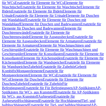
für WCs
Ersatzteile für Elemente für WCs
Elemente für
Waschtische
Ersatzteile für Elemente für Waschtische
Elemente für
Bidets
Ersatzteile für Elemente für Bidets
Elemente für
Urinale
Ersatzteile für Elemente für Urinale
Elemente für Duschen
mit Wandablauf
Ersatzteile für Elemente für Duschen mit
Wandablauf
Elemente für Duschen und Badewannen
Ersatzteile für
Elemente für Duschen und Badewannen
Elemente für
Duschtrennwände
Ersatzteile für Elemente für
Duschtrennwände
Elemente für Ausgussbecken
Ersatzteile für
Elemente für Ausgussbecken
Elemente für Armaturen
Ersatzteile für
Elemente für Armaturen
Elemente für Waschmaschinen und
Geschirrspüler
Ersatzteile für Elemente für Waschmaschinen und
Geschirrspüler
Elemente für Konsollasten
Ersatzteile für Elemente für
Konsollasten
Elemente für Küchenspülen
Ersatzteile für Elemente für
Küchenspülen
Elemente für Wandspeicher
Ersatzteile für Elemente
für Wandspeicher
Zubehör
Ersatzteile für Zubehör
Geberit
Kombifix
Montageelemente
Ersatzteile für
Montageelemente
Elemente für WCs
Ersatzteile für Elemente für
WCs
Elemente für Duschen
Ersatzteile für Elemente für
Duschen
Zubehör
Ersatzteile für Zubehör
Für
Befestigungen
Ersatzteile für Für Befestigungen
AP-Spülkästen
AP-
Spülkästen für WCs, aus Kunststoff
Ersatzteile für AP-Spülkästen
für WCs, aus Kunststoff
Aufgesetzt
Ersatzteile für
Aufgesetzt
Hochhängend
Ersatzteile für Hochhängend
Tief- und
halbhochhängend
Ersatzteile für Tief- und halbhochhängend
AP-