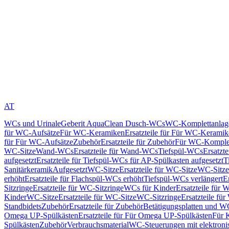
AT
WCs und Urinale
Geberit AquaClean Dusch-WCs
WC-Komplettanlag
für WC-Aufsätze
Für WC-Keramiken
Ersatzteile für Für WC-Kerami
für Für WC-Aufsätze
Zubehör
Ersatzteile für Zubehör
Für WC-Komplet
WC-Sitze
Wand-WCs
Ersatzteile für Wand-WCs
Tiefspül-WCs
Ersatzt
aufgesetzt
Ersatzteile für Tiefspül-WCs für AP-Spülkasten aufgesetzt
T
Sanitärkeramik
Aufgesetzt
WC-Sitze
Ersatzteile für WC-Sitze
WC-Sitze
erhöht
Ersatzteile für Flachspül-WCs erhöht
Tiefspül-WCs verlängert
E
Sitzringe
Ersatzteile für WC-Sitzringe
WCs für Kinder
Ersatzteile für 
Kinder
WC-Sitze
Ersatzteile für WC-Sitze
WC-Sitzringe
Ersatzteile fü
Standbidets
Zubehör
Ersatzteile für Zubehör
Betätigungsplatten und W
Omega UP-Spülkästen
Ersatzteile für Für Omega UP-Spülkästen
Für 
Spülkästen
Zubehör
Verbrauchsmaterial
WC-Steuerungen mit elektroni