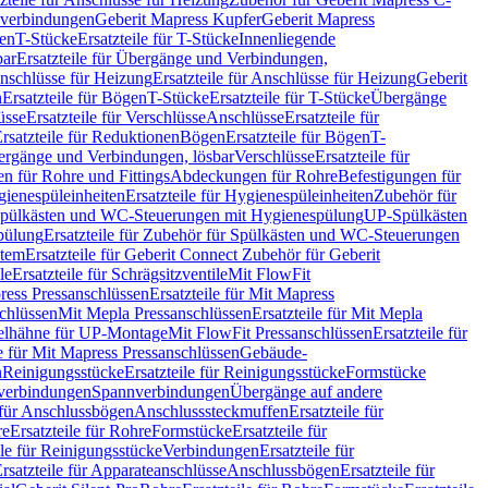
hverbindungen
Geberit Mapress Kupfer
Geberit Mapress
gen
T-Stücke
Ersatzteile für T-Stücke
Innenliegende
bar
Ersatzteile für Übergänge und Verbindungen,
nschlüsse für Heizung
Ersatzteile für Anschlüsse für Heizung
Geberit
n
Ersatzteile für Bögen
T-Stücke
Ersatzteile für T-Stücke
Übergänge
üsse
Ersatzteile für Verschlüsse
Anschlüsse
Ersatzteile für
rsatzteile für Reduktionen
Bögen
Ersatzteile für Bögen
T-
bergänge und Verbindungen, lösbar
Verschlüsse
Ersatzteile für
n für Rohre und Fittings
Abdeckungen für Rohre
Befestigungen für
ienespüleinheiten
Ersatzteile für Hygienespüleinheiten
Zubehör für
r Spülkästen und WC-Steuerungen mit Hygienespülung
UP-Spülkästen
pülung
Ersatzteile für Zubehör für Spülkästen und WC-Steuerungen
stem
Ersatzteile für Geberit Connect Zubehör für Geberit
le
Ersatzteile für Schrägsitzventile
Mit FlowFit
ress Pressanschlüssen
Ersatzteile für Mit Mapress
schlüssen
Mit Mepla Pressanschlüssen
Ersatzteile für Mit Mepla
gelhähne für UP-Montage
Mit FlowFit Pressanschlüssen
Ersatzteile für
le für Mit Mapress Pressanschlüssen
Gebäude-
n
Reinigungsstücke
Ersatzteile für Reinigungsstücke
Formstücke
ckverbindungen
Spannverbindungen
Übergänge auf andere
e für Anschlussbögen
Anschlusssteckmuffen
Ersatzteile für
re
Ersatzteile für Rohre
Formstücke
Ersatzteile für
ile für Reinigungsstücke
Verbindungen
Ersatzteile für
rsatzteile für Apparateanschlüsse
Anschlussbögen
Ersatzteile für