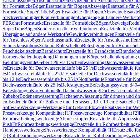
Anschlussbögen
Anschlussstutzen
Ersatzteile für Anschlussstutzen
Zub
für Formstücke
Bögen
Ersatzteile für Bögen
Abzweige
Ersatzteile für 
Formstücke SuperTube
Bögen
Ersatzteile für Bögen
Abzweige
Ersatzte
Steckverbindungen
Krallverbindungen
Übergänge auf andere Werksto
PE
Rohre
Formstücke
Ersatzteile für Formstücke
Bögen
Abzweige
Redu
SuperTube
Bögen
Sonderformstücke
Verbindungen
Ersatzteile für Ver
Übergänge auf andere Werkstoffe
Gewindeverbindungen
Ersatzteile 
für Anschlussbögen
Anschlussmuffen
Ersatzteile für Anschlussmuffen
Schneckensiphons
Zubehör
Rohrschellen
Befestigungen für Rohrschel
Feuchtigkeitsschutz
Brandschutz
Ersatzteile für Brandschutz
Brandschu
Körperschallentkopplung
Dämmungen zur Körperschallentkopplung 
Belüftungsventile
Geberit Pluvia Dachentwässerung
Dachwassereinläu
l/s
Ersatzteile für Dachwassereinläufe bis 25 l/s
Dachwassereinläufe fü
l/s
Dachwassereinläufe bis 25 l/s
Ersatzteile für Dachwassereinläufe bis
bis 12 l/s
Dachwassereinläufe bis 25 l/s
Notüberläufe
Ersatzteile für No
Dachwassereinläufe bis 25 l/s
Befestigungen
Befestigungssystem d40
Befestigungen
Konventionelle Dachentwässerung
Dachwassereinläufe
Zubehör
Bodenentwässerung
Flächenentwässerung für drinnen und d
cm
Bodeneinläufe für Balkone und Terrassen, 13 x 13 cm
Ersatzteile 
Software
Werkzeuge
Werkzeuge für Geberit FlowFit
Ersatzteile für W
Presswerkzeuge Kompatibilität [1]
Presswerkzeuge Kompatibilität [2]
Rohrbearbeitungswerkzeuge
Abpressstopfen
Ersatzteile für Abpressst
PushFit
Rohrbearbeitungswerkzeuge
Ersatzteile für Rohrbearbeitung
Handpresswerkzeuge
Presswerkzeuge Kompatibilität [1]
Ersatzteile f
[2]
Rohrbearbeitungswerkzeuge
Ersatzteile für Rohrbearbeitungswerk