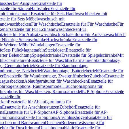
sgussbecken
Ausgüsse
Ersatzteile für
tzteile für Säulen
Halbsäulen
Ersatzteile für
mit Unterschrank
Ersatzteile für Sets Handwaschbecken mit
tzteile für Sets Möbelwaschtisch mit
 Handwaschbecken
Für Waschtische
Ersatzteile für Für Waschtische
Für
ken
Ersatzteile für Für Eckhandwaschbecken
Für
atzteile für Für Aufsatzwaschtisch Schalenform
Für Aufsatzwaschtisch
ür Niedrige Seitenschränke
Hochschränke
Ersatzteile für
für Weitere Möbel
Wandablagen
Ersatzteile für
fe
Sets Füße
Magnettafeln
Steckdosen
Ersatzteile für
ierter Beleuchtung
Spiegelschränke
Ersatzteile für Spiegelschränke
Mit
htischarmaturen
Ersatzteile für Waschtischarmaturen
Standmontage,
, Generatorbetrieb
Ersatzteile für Standmontage,
andmontage, Netzbetrieb
Wandmontage, Batteriebetrieb
Ersatzteile für
er
Ersatzteile für Wandmontage, Zweigriffmischer
Zubehör
Ersatzteile
Ausgussbecken
Ablaufgarnituren für Waschbecken
Ersatzteile für
 Rohrbogensiphons, Raumsparmodell
Tauchrohrsiphons für
rohrsiphons für Waschbecken, Raumsparmodell
UP-Siphons
Ersatzteile
satzteile für
ecken
Ersatzteile für Ablaufgarnituren für
en
Ersatzteile für Anschlussstutzen
Zubehör
Ersatzteile für
ns
Ersatzteile für UP-Siphons
AP-Siphons
Ersatzteile für AP-
n
Siphons
Ersatzteile für Siphons
Anschlussbögen
Ersatzteile für
uschen und Badewannen
Duschen
Bodenentwässerung für
behör für Duschrinnen
Duschbodenabläufe
Ersatzteile für