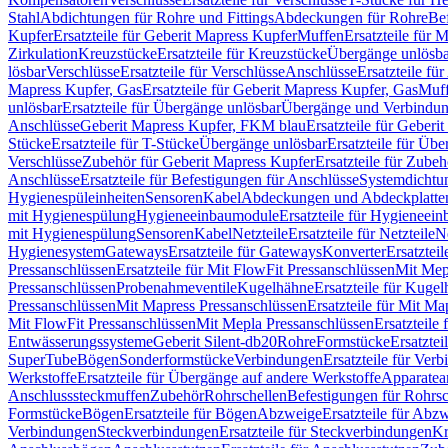
Stahl
Abdichtungen für Rohre und Fittings
Abdeckungen für Rohre
Be
Kupfer
Ersatzteile für Geberit Mapress Kupfer
Muffen
Ersatzteile für 
Zirkulation
Kreuzstücke
Ersatzteile für Kreuzstücke
Übergänge unlösba
lösbar
Verschlüsse
Ersatzteile für Verschlüsse
Anschlüsse
Ersatzteile fü
Mapress Kupfer, Gas
Ersatzteile für Geberit Mapress Kupfer, Gas
Muf
unlösbar
Ersatzteile für Übergänge unlösbar
Übergänge und Verbindun
Anschlüsse
Geberit Mapress Kupfer, FKM blau
Ersatzteile für Geber
Stücke
Ersatzteile für T-Stücke
Übergänge unlösbar
Ersatzteile für Üb
Verschlüsse
Zubehör für Geberit Mapress Kupfer
Ersatzteile für Zube
Anschlüsse
Ersatzteile für Befestigungen für Anschlüsse
Systemdichtu
Hygienespüleinheiten
Sensoren
Kabel
Abdeckungen und Abdeckplatte
mit Hygienespülung
Hygieneeinbaumodule
Ersatzteile für Hygieneei
mit Hygienespülung
Sensoren
Kabel
Netzteile
Ersatzteile für Netzteile
N
Hygienesystem
Gateways
Ersatzteile für Gateways
Konverter
Ersatzteil
Pressanschlüssen
Ersatzteile für Mit FlowFit Pressanschlüssen
Mit Mep
Pressanschlüssen
Probenahmeventile
Kugelhähne
Ersatzteile für Kuge
Pressanschlüssen
Mit Mapress Pressanschlüssen
Ersatzteile für Mit Ma
Mit FlowFit Pressanschlüssen
Mit Mepla Pressanschlüssen
Ersatzteile
Entwässerungssysteme
Geberit Silent-db20
Rohre
Formstücke
Ersatztei
SuperTube
Bögen
Sonderformstücke
Verbindungen
Ersatzteile für Ver
Werkstoffe
Ersatzteile für Übergänge auf andere Werkstoffe
Apparatea
Anschlusssteckmuffen
Zubehör
Rohrschellen
Befestigungen für Rohrsc
Formstücke
Bögen
Ersatzteile für Bögen
Abzweige
Ersatzteile für Abz
Verbindungen
Steckverbindungen
Ersatzteile für Steckverbindungen
Kr