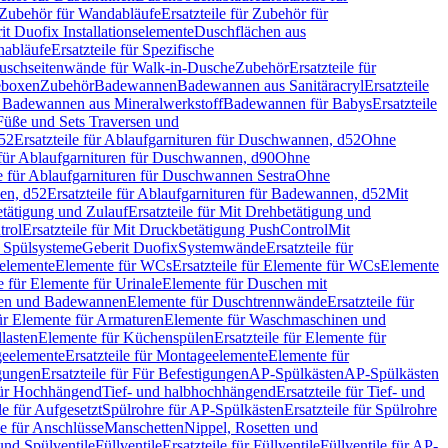
Zubehör für Wandabläufe
Ersatzteile für Zubehör für
t Duofix Installationselemente
Duschflächen aus
nabläufe
Ersatzteile für Spezifische
 Duschseitenwände für Walk-in-Dusche
Zubehör
Ersatzteile für
geboxen
Zubehör
Badewannen
Badewannen aus Sanitäracryl
Ersatzteile
ür Badewannen aus Mineralwerkstoff
Badewannen für Babys
Ersatzteile
s Füße und Sets Traversen und
d52
Ersatzteile für Ablaufgarnituren für Duschwannen, d52
Ohne
e für Ablaufgarnituren für Duschwannen, d90
Ohne
le für Ablaufgarnituren für Duschwannen Sestra
Ohne
en, d52
Ersatzteile für Ablaufgarnituren für Badewannen, d52
Mit
tätigung und Zulauf
Ersatzteile für Mit Drehbetätigung und
trol
Ersatzteile für Mit Druckbetätigung PushControl
Mit
d Spülsysteme
Geberit Duofix
Systemwände
Ersatzteile für
eelemente
Elemente für WCs
Ersatzteile für Elemente für WCs
Elemente
le für Elemente für Urinale
Elemente für Duschen mit
chen und Badewannen
Elemente für Duschtrennwände
Ersatzteile für
für Elemente für Armaturen
Elemente für Waschmaschinen und
llasten
Elemente für Küchenspülen
Ersatzteile für Elemente für
eelemente
Ersatzteile für Montageelemente
Elemente für
gungen
Ersatzteile für Für Befestigungen
AP-Spülkästen
AP-Spülkästen
 für Hochhängend
Tief- und halbhochhängend
Ersatzteile für Tief- und
le für Aufgesetzt
Spülrohre für AP-Spülkästen
Ersatzteile für Spülrohre
le für Anschlüsse
Manschetten
Nippel, Rosetten und
und Spülventile
Füllventile
Ersatzteile für Füllventile
Füllventile für AP-