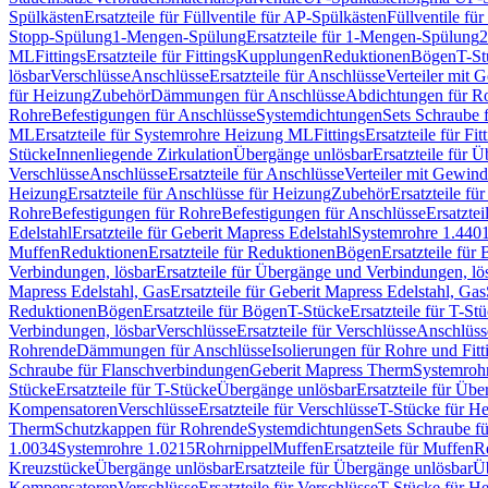
Spülkästen
Ersatzteile für Füllventile für AP-Spülkästen
Füllventile fü
Stopp-Spülung
1-Mengen-Spülung
Ersatzteile für 1-Mengen-Spülung
2
ML
Fittings
Ersatzteile für Fittings
Kupplungen
Reduktionen
Bögen
T-St
lösbar
Verschlüsse
Anschlüsse
Ersatzteile für Anschlüsse
Verteiler mit 
für Heizung
Zubehör
Dämmungen für Anschlüsse
Abdichtungen für Ro
Rohre
Befestigungen für Anschlüsse
Systemdichtungen
Sets Schraube 
ML
Ersatzteile für Systemrohre Heizung ML
Fittings
Ersatzteile für Fit
Stücke
Innenliegende Zirkulation
Übergänge unlösbar
Ersatzteile für 
Verschlüsse
Anschlüsse
Ersatzteile für Anschlüsse
Verteiler mit Gewin
Heizung
Ersatzteile für Anschlüsse für Heizung
Zubehör
Ersatzteile fü
Rohre
Befestigungen für Rohre
Befestigungen für Anschlüsse
Ersatzte
Edelstahl
Ersatzteile für Geberit Mapress Edelstahl
Systemrohre 1.440
Muffen
Reduktionen
Ersatzteile für Reduktionen
Bögen
Ersatzteile für
Verbindungen, lösbar
Ersatzteile für Übergänge und Verbindungen, lö
Mapress Edelstahl, Gas
Ersatzteile für Geberit Mapress Edelstahl, Gas
Reduktionen
Bögen
Ersatzteile für Bögen
T-Stücke
Ersatzteile für T-St
Verbindungen, lösbar
Verschlüsse
Ersatzteile für Verschlüsse
Anschlüss
Rohrende
Dämmungen für Anschlüsse
Isolierungen für Rohre und Fitt
Schraube für Flanschverbindungen
Geberit Mapress Therm
Systemroh
Stücke
Ersatzteile für T-Stücke
Übergänge unlösbar
Ersatzteile für Üb
Kompensatoren
Verschlüsse
Ersatzteile für Verschlüsse
T-Stücke für H
Therm
Schutzkappen für Rohrende
Systemdichtungen
Sets Schraube f
1.0034
Systemrohre 1.0215
Rohrnippel
Muffen
Ersatzteile für Muffen
R
Kreuzstücke
Übergänge unlösbar
Ersatzteile für Übergänge unlösbar
Üb
Kompensatoren
Verschlüsse
Ersatzteile für Verschlüsse
T-Stücke für H