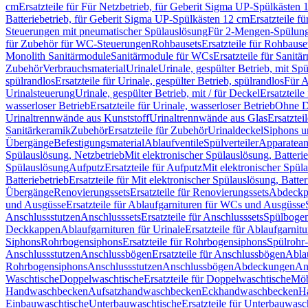
cm
Ersatzteile für Für Netzbetrieb, für Geberit Sigma UP-Spülkästen 
Batteriebetrieb, für Geberit Sigma UP-Spülkästen 12 cm
Ersatzteile f
Steuerungen mit pneumatischer Spülauslösung
Für 2-Mengen-Spülun
für Zubehör für WC-Steuerungen
Rohbausets
Ersatzteile für Rohbause
Monolith Sanitärmodule
Sanitärmodule für WCs
Ersatzteile für Sanit
Zubehör
Verbrauchsmaterial
Urinale
Urinale, gespülter Betrieb, mit Sp
spülrandlos
Ersatzteile für Urinale, gespülter Betrieb, spülrandlos
Für A
Urinalsteuerung
Urinale, gespülter Betrieb, mit / für Deckel
Ersatzteile
wasserloser Betrieb
Ersatzteile für Urinale, wasserloser Betrieb
Ohne D
Urinaltrennwände aus Kunststoff
Urinaltrennwände aus Glas
Ersatztei
Sanitärkeramik
Zubehör
Ersatzteile für Zubehör
Urinaldeckel
Siphons u
Übergänge
Befestigungsmaterial
Ablaufventile
Spülverteiler
Apparatean
Spülauslösung, Netzbetrieb
Mit elektronischer Spülauslösung, Batterie
Spülauslösung
Aufputz
Ersatzteile für Aufputz
Mit elektronischer Spül
Batteriebetrieb
Ersatzteile für Mit elektronischer Spülauslösung, Batter
Übergänge
Renovierungssets
Ersatzteile für Renovierungssets
Abdeckpl
und Ausgüsse
Ersatzteile für Ablaufgarnituren für WCs und Ausgüsse
Anschlussstutzen
Anschlusssets
Ersatzteile für Anschlusssets
Spülbogen
Deckkappen
Ablaufgarnituren für Urinale
Ersatzteile für Ablaufgarnitu
Siphons
Rohrbogensiphons
Ersatzteile für Rohrbogensiphons
Spülrohr
Anschlussstutzen
Anschlussbögen
Ersatzteile für Anschlussbögen
Ablau
Rohrbogensiphons
Anschlussstutzen
Anschlussbögen
Abdeckungen
An
Waschtische
Doppelwaschtische
Ersatzteile für Doppelwaschtische
Möb
Handwaschbecken
Aufsatzhandwaschbecken
Eckhandwaschbecken
H
Einbauwaschtische
Unterbauwaschtische
Ersatzteile für Unterbauwasc