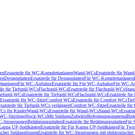
en
Ersatzteile für WC-Komplettanlagen
Wand-WCs
Ersatzteile für Wa
ken
Designplatten
Ersatzteile für Designplatten
Für WC-Komplettanlagen
tanlagen
Für WC-Aufsätze
Ersatzteile für Für WC-Aufsätze
Für WC-Au
eile für Tiefspül-WCs
Flachspül-WCs
Ersatzteile für Flachspül-WCs
Stan
iefspül-WCs
Ersatzteile für Tiefspül-WCs
Flachspül-WCs
Ersatzteile fü
Ersatzteile für WC-Sitze
Comfort WCs
Ersatzteile für Comfort WCs
Tie
rsatzteile für Tiefspül-WCs verlängert
Comfort WC-Sitze
Ersatzteile fü
WCs für Kinder
Wand-WCs
Ersatzteile für Wand-WCs
Stand-WCs
Ersatzt
r WC-Sitzringe
Hock-WCs
Mit Spülung
Zubehör
Befestigungsmaterial
Bide
C-Steuerungen
Betätigungsplatten
Ersatzteile für Betätigungsplatten
Für 
Kappa UP-Spülkästen
Ersatzteile für Für Kappa UP-Spülkästen
Für Twin
scher Spülauslösung
Ersatzteile für WC-Steuerungen mit elektronischer