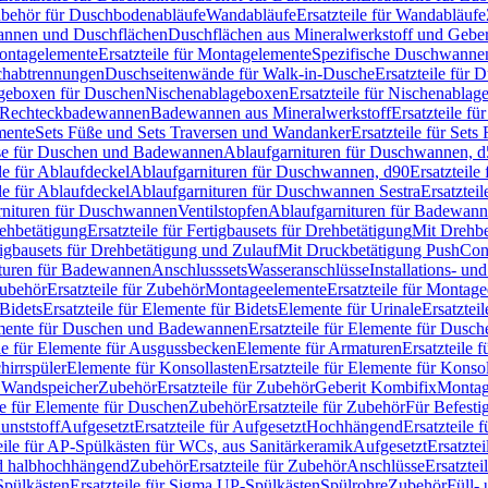
Zubehör für Duschbodenabläufe
Wandabläufe
Ersatzteile für Wandabläufe
wannen und Duschflächen
Duschflächen aus Mineralwerkstoff und Geberi
ntagelemente
Ersatzteile für Montagelemente
Spezifische Duschwanne
schabtrennungen
Duschseitenwände für Walk-in-Dusche
Ersatzteile für
lageboxen für Duschen
Nischenablageboxen
Ersatzteile für Nischenabla
ür Rechteckbadewannen
Badewannen aus Mineralwerkstoff
Ersatzteile f
mente
Sets Füße und Sets Traversen und Wandanker
Ersatzteile für Set
se für Duschen und Badewannen
Ablaufgarnituren für Duschwannen, 
ile für Ablaufdeckel
Ablaufgarnituren für Duschwannen, d90
Ersatzteil
ile für Ablaufdeckel
Ablaufgarnituren für Duschwannen Sestra
Ersatztei
rnituren für Duschwannen
Ventilstopfen
Ablaufgarnituren für Badewann
rehbetätigung
Ersatzteile für Fertigbausets für Drehbetätigung
Mit Drehbe
rtigbausets für Drehbetätigung und Zulauf
Mit Druckbetätigung PushCon
ituren für Badewannen
Anschlusssets
Wasseranschlüsse
Installations- un
ubehör
Ersatzteile für Zubehör
Montageelemente
Ersatzteile für Montag
Bidets
Ersatzteile für Elemente für Bidets
Elemente für Urinale
Ersatztei
mente für Duschen und Badewannen
Ersatzteile für Elemente für Dus
ile für Elemente für Ausgussbecken
Elemente für Armaturen
Ersatzteile 
hirrspüler
Elemente für Konsollasten
Ersatzteile für Elemente für Konso
r Wandspeicher
Zubehör
Ersatzteile für Zubehör
Geberit Kombifix
Montag
le für Elemente für Duschen
Zubehör
Ersatzteile für Zubehör
Für Befesti
unststoff
Aufgesetzt
Ersatzteile für Aufgesetzt
Hochhängend
Ersatzteile
eile für AP-Spülkästen für WCs, aus Sanitärkeramik
Aufgesetzt
Ersatztei
nd halbhochhängend
Zubehör
Ersatzteile für Zubehör
Anschlüsse
Ersatztei
pülkästen
Ersatzteile für Sigma UP-Spülkästen
Spülrohre
Zubehör
Füll- 