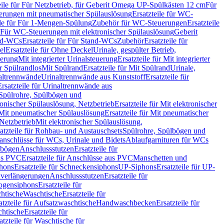
eile für Für Netzbetrieb, für Geberit Omega UP-Spülkästen 12 cm
Für
rungen mit pneumatischer Spülauslösung
Ersatzteile für WC-
ile für Für 1-Mengen-Spülung
Zubehör für WC-Steuerungen
Ersatzteile
ür Für WC-Steuerungen mit elektronischer Spülauslösung
Geberit
nd-WCs
Ersatzteile für Für Stand-WCs
Zubehör
Ersatzteile für
el
Ersatzteile für Ohne Deckel
Urinale, gespülter Betrieb,
uerung
Mit integrierter Urinalsteuerung
Ersatzteile für Mit integrierter
ür Spülrandlos
Mit Spülrand
Ersatzteile für Mit Spülrand
Urinale,
naltrennwände
Urinaltrennwände aus Kunststoff
Ersatzteile für
Ersatzteile für Urinaltrennwände aus
r Spülrohre, Spülbögen und
ronischer Spülauslösung, Netzbetrieb
Ersatzteile für Mit elektronischer
Mit pneumatischer Spülauslösung
Ersatzteile für Mit pneumatischer
 Netzbetrieb
Mit elektronischer Spülauslösung,
atzteile für Rohbau- und Austauschsets
Spülrohre, Spülbögen und
anschlüsse für WCs, Urinale und Bidets
Ablaufgarnituren für WCs
ssbögen
Anschlussstutzen
Ersatzteile für
us PVC
Ersatzteile für Anschlüsse aus PVC
Manschetten und
hons
Ersatzteile für Schneckensiphons
UP-Siphons
Ersatzteile für UP-
enverlängerungen
Anschlussstutzen
Ersatzteile für
ogensiphons
Ersatzteile für
htische
Waschtische
Ersatzteile für
atzteile für Aufsatzwaschtische
Handwaschbecken
Ersatzteile für
htische
Ersatzteile für
atzteile für Waschtische für