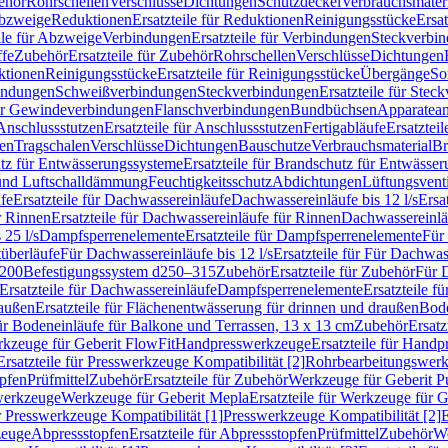
ehör
Rohrschellen
Verschlüsse
Dichtungen
Schutzdeckel
Verbrauchsmater
Abzweige
Reduktionen
Ersatzteile für Reduktionen
Reinigungsstücke
Ersat
ile für Abzweige
Verbindungen
Ersatzteile für Verbindungen
Steckverbi
ffe
Zubehör
Ersatzteile für Zubehör
Rohrschellen
Verschlüsse
Dichtungen
ktionen
Reinigungsstücke
Ersatzteile für Reinigungsstücke
Übergänge
So
bindungen
Schweißverbindungen
Steckverbindungen
Ersatzteile für Ste
für Gewindeverbindungen
Flanschverbindungen
Bundbüchsen
Apparatean
Anschlussstutzen
Ersatzteile für Anschlussstutzen
Fertigabläufe
Ersatzteil
len
Tragschalen
Verschlüsse
Dichtungen
Bauschutze
Verbrauchsmaterial
Br
tz für Entwässerungssysteme
Ersatzteile für Brandschutz für Entwässe
und Luftschalldämmung
Feuchtigkeitsschutz
Abdichtungen
Lüftungsvent
fe
Ersatzteile für Dachwassereinläufe
Dachwassereinläufe bis 12 l/s
Ersa
r Rinnen
Ersatzteile für Dachwassereinläufe für Rinnen
Dachwassereinläu
 25 l/s
Dampfsperrenelemente
Ersatzteile für Dampfsperrenelemente
Für 
tüberläufe
Für Dachwassereinläufe bis 12 l/s
Ersatzteile für Für Dachwass
–200
Befestigungssystem d250–315
Zubehör
Ersatzteile für Zubehör
Für 
Ersatzteile für Dachwassereinläufe
Dampfsperrenelemente
Ersatzteile 
raußen
Ersatzteile für Flächenentwässerung für drinnen und draußen
Bode
für Bodeneinläufe für Balkone und Terrassen, 13 x 13 cm
Zubehör
Ersatz
erkzeuge für Geberit FlowFit
Handpresswerkzeuge
Ersatzteile für Hand
Ersatzteile für Presswerkzeuge Kompatibilität [2]
Rohrbearbeitungswer
opfen
Prüfmittel
Zubehör
Ersatzteile für Zubehör
Werkzeuge für Geberit P
swerkzeuge
Werkzeuge für Geberit Mepla
Ersatzteile für Werkzeuge für 
ür Presswerkzeuge Kompatibilität [1]
Presswerkzeuge Kompatibilität [2]
E
zeuge
Abpressstopfen
Ersatzteile für Abpressstopfen
Prüfmittel
Zubehör
We