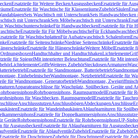
Becken
Ersatzteile für Weitere Becken
Ausgussbecken
Ersatzteile für Au
nräume
Ersatzteile für Waschtische für Klassenräume
Zubehör
Säulen
Ersa
andablagen
Sets Waschtisch mit Unterschrank
Sets Handwaschbecken 
aschtisch mit Unterschrank
Sets Möbelwaschtisch mit Unterschrank
Ersa
für Waschtischunterschränke
Für Handwaschbecken
Ersatzteile für Für
aschtische
Ersatzteile für Für Möbelwaschtische
Für Eckhandwaschbec
rsatzteile für Waschtischplatten
Für Aufsatzwaschtisch Schalenform
Ers
änke
Ersatzteile für Seitenschränke
Niedrige Seitenschränke
Ersatzteile f
ängeschränke
Ersatzteile für Hängeschränke
Weitere Möbel
Ersatzteile 
d Ordnungsboxen
Handtuchhalter und Handtuchhaken
Lichtelemente
Grif
tzteile für Spiegel
Mit integrierter Beleuchtung
Ersatzteile für Mit integr
behör
Lichtelemente
Griffe
Weiteres Zubehör
Steckdosen
Armaturen
Wasc
tteriebetrieb
Ersatzteile für Standmontage, Batteriebetrieb
Standmontage
dmontage, Einhebelmischer
Wandmontage, Netzbetrieb
Ersatzteile für W
teile für Wandmontage, Generatorbetrieb
Wandmontage, Zweigriffmisch
rmaturen
Apparateanschlüsse für Waschplatz, Spülbecken, Geräte und 
 Rohrbogensiphons
Rohrbogensiphons, Raumsparmodell
Ersatzteile für
rohrsiphons für Waschbecken, Raumsparmodell
Ersatzteile für Tauch
nschlüsse
Anschlussstutzen
Anschlussbögen
Abdeckungen
Anschlüsse
Er
aukästen
Ersatzteile für Wandeinbaukästen
Ablaufgarnituren für Spülb
elkammersiphons
Ersatzteile für Doppelkammersiphons
Anschlussstutz
für Geräte
Rohrbogensiphons
Ersatzteile für Rohrbogensiphons
UP-Sipho
en für Ausgussbecken
Ersatzteile für Ablaufgarnituren für Ausgussbecke
ufventile
Ersatzteile für Ablaufventile
Zubehör
Ersatzteile für Zubehör
D
Ersatzteile für Duschrinnen
Zubehör für Duschrinnen
Ersatzteile für Zu