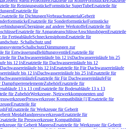
ial
Geberit Silent-Pro
Rohre
Ersatzteile für Rohre
Formstücke
Ersatzteile
zteile für Reinigungsstücke
Formstücke SuperTube
Ersatzteile für
ndungen
Ersatzteile für
Ersatzteile für Dichtungen
Verbrauchsmaterial
Geberit
nderformstücke
Ersatzteile für Sonderformstücke
Formstücke
ckverbindungen
Übergänge auf andere Werkstoffe
Ersatzteile für
schlüsse
Ersatzteile für Apparateanschlüsse
Anschlussbögen
Ersatzteile
e für Fertigabläufe
Schneckensiphons
Ersatzteile für
andschutz, Schallschutz und
rungssysteme
Schallschutz
Dämmungen zur
ile für Entwässerung
Belüftungsventile
Ersatzteile für
tzteile für Dachwassereinläufe bis 12 l/s
Dachwassereinläufe bis 25
fe bis 12 l/s
Ersatzteile für Dachwassereinläufe bis 12
Dachwassereinläufe bis 12 l/s
Ersatzteile für Für Dachwassereinläufe
ereinläufe bis 12 l/s
Dachwassereinläufe bis 25 l/s
Ersatzteile für
Dachwassereinläufe
Ersatzteile für Für Dachwassereinläufe
Für
für Dampfsperrenelemente
Zubehör
Ersatzteile für
nabläufe 13 x 13 cm
Ersatzteile für Bodenabläufe 13 x 13
teile für Zubehör
Werkzeuge, Netzwerkkomponenten und
presswerkzeuge
Presswerkzeuge Kompatibilität [1]
Ersatzteile für
kzeuge
Ersatzteile für
ushFit
Ersatzteile für Werkzeuge für Geberit
Geberit Mepla
Handpresswerkzeuge
Ersatzteile für
rsatzteile für Presswerkzeuge Kompatibilität
rkzeuge für Geberit Mapress
Ersatzteile für Werkzeuge für Geberit