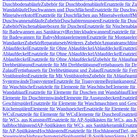
Duschbodenabläufe
Zubehör für Duschbodenabläufe
Ersatzteile für 
Wandabläufe
Duschwannen und Duschflächen
Ersatzteile für Dusch
Mineralwerkstoff
Ersatzteile für Duschflächen aus Mineralwerkstoff
Mo
Duschwannenabläufe
Zubehör
Duschabtrennungen
Ersatzteile für Du
Zubehör
Nischenablageboxen für Duschen
Ersatzteile für Nischenab
für Badewannen aus Sanitäracryl
Rechteckbadewannen
Ersatzteile f
für Badewannen für Babys
Montagelemente
Ersatzteile für Montagele
Wandanker
Zubehör
Reparatursets
Weiteres Zubehör
Apparateanschlüs
Ablaufdeckel
Ersatzteile für Ohne Ablaufdeckel
Ablaufdeckel
Ersatzte
Ablaufdeckel
Ersatzteile für Ohne Ablaufdeckel
Ablaufdeckel
Ersatzte
Ablaufdeckel
Ersatzteile für Ohne Ablaufdeckel
Zubehör für Ablaufga
Drehbetätigung
Ersatzteile für Mit Drehbetätigung
Fertigbausets für D
Zulauf
Fertigbausets für Drehbetätigung und Zulauf
Ersatzteile für Fe
Ventilstopfen
Ersatzteile für Mit Ventilstopfen
Zubehör für Ablaufgarn
Systemwände
Tragsysteme
Ersatzteile für Tragsysteme
Beplankungen
Z
für Waschtische
Ersatzteile für Elemente für Waschtische
Elemente für 
Wandablauf
Ersatzteile für Elemente für Duschen mit Wandablauf
Ele
Elemente für Duschtrennwände
Elemente für Ausgussbecken
Ersatzte
Geschirrspüler
Ersatzteile für Elemente für Waschmaschinen und Gesc
Küchenspülen
Elemente für Wandspeicher
Ersatzteile für Elemente fü
WCs
Ersatzteile für Elemente für WCs
Elemente für Duschen
Ersatztei
für WCs, aus Kunststoff
Ersatzteile für AP-Spülkästen für WCs, aus K
halbhochhängend
AP-Spülkästen für WCs, aus Sanitärkeramik
Ersatzt
für AP-Spülkästen
Hochhängend
Ersatzteile für Hochhängend
Tief- u
Staueinsätze
Verbrauchsmaterial
Spülventile
UP-Spülkästen
Sigma UP-S