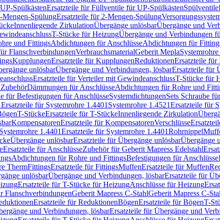
r UP-Spülkästen
Ersatzteile für Füllventile für UP-Spülkästen
Spülventile
-Mengen-Spülung
Ersatzteile für 2-Mengen-Spülung
Versorgungssyste
ücke
Innenliegende Zirkulation
Übergänge unlösbar
Übergänge und Verb
Gewindeanschluss
T-Stücke für Heizung
Übergänge und Verbindungen fü
hre und Fittings
Abdichtungen für Anschlüsse
Abdichtungen für Fitting
für Flanschverbindungen
Verbrauchsmaterial
Geberit Mepla
Systemrohr
tings
Kupplungen
Ersatzteile für Kupplungen
Reduktionen
Ersatzteile fü
Übergänge unlösbar
Übergänge und Verbindungen, lösbar
Ersatzteile fü
deanschluss
Ersatzteile für Verteiler mit Gewindeanschluss
T-Stücke für 
r Zubehör
Dämmungen für Anschlüsse
Abdichtungen für Rohre und Fitti
ile für Befestigungen für Anschlüsse
Systemdichtungen
Sets Schraube fü
1
Ersatzteile für Systemrohre 1.4401
Systemrohre 1.4521
Ersatzteile für
 Bögen
T-Stücke
Ersatzteile für T-Stücke
Innenliegende Zirkulation
Übergä
sbar
Kompensatoren
Ersatzteile für Kompensatoren
Verschlüsse
Ersatztei
Systemrohre 1.4401
Ersatzteile für Systemrohre 1.4401
Rohrnippel
Muff
ücke
Übergänge unlösbar
Ersatzteile für Übergänge unlösbar
Übergänge u
e
Ersatzteile für Anschlüsse
Zubehör für Geberit Mapress Edelstahl
Ersat
ings
Abdichtungen für Rohre und Fittings
Befestigungen für Anschlüsse
re Therm
Fittings
Ersatzteile für Fittings
Muffen
Ersatzteile für Muffen
Re
ergänge unlösbar
Übergänge und Verbindungen, lösbar
Ersatzteile für Ü
eizung
Ersatzteile für T-Stücke für Heizung
Anschlüsse für Heizung
Ersat
ür Flanschverbindungen
Geberit Mapress C-Stahl
Geberit Mapress C-Sta
eduktionen
Ersatzteile für Reduktionen
Bögen
Ersatzteile für Bögen
T-St
ergänge und Verbindungen, lösbar
Ersatzteile für Übergänge und Verb
eizung
Ersatzteile für T-Stücke für Heizung
Anschlüsse für Heizung
Ersat