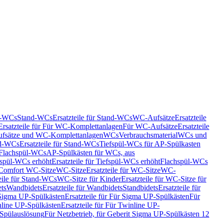
nd-WCs
Stand-WCs
Ersatzteile für Stand-WCs
WC-Aufsätze
Ersatzteile
Ersatzteile für Für WC-Komplettanlagen
Für WC-Aufsätze
Ersatzteile
fsätze und WC-Komplettanlagen
WCs
Verbrauchsmaterial
WCs und
d-WCs
Ersatzteile für Stand-WCs
Tiefspül-WCs für AP-Spülkasten
r Flachspül-WCs
AP-Spülkästen für WCs, aus
fspül-WCs erhöht
Ersatzteile für Tiefspül-WCs erhöht
Flachspül-WCs
r Comfort WC-Sitze
WC-Sitze
Ersatzteile für WC-Sitze
WC-
eile für Stand-WCs
WC-Sitze für Kinder
Ersatzteile für WC-Sitze für
ts
Wandbidets
Ersatzteile für Wandbidets
Standbidets
Ersatzteile für
Sigma UP-Spülkästen
Ersatzteile für Für Sigma UP-Spülkästen
Für
line UP-Spülkästen
Ersatzteile für Für Twinline UP-
 Spülauslösung
Für Netzbetrieb, für Geberit Sigma UP-Spülkästen 12