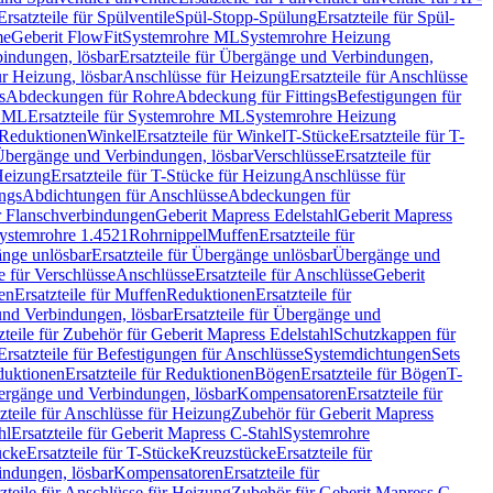
Ersatzteile für Spülventile
Spül-Stopp-Spülung
Ersatzteile für Spül-
me
Geberit FlowFit
Systemrohre ML
Systemrohre Heizung
indungen, lösbar
Ersatzteile für Übergänge und Verbindungen,
r Heizung, lösbar
Anschlüsse für Heizung
Ersatzteile für Anschlüsse
s
Abdeckungen für Rohre
Abdeckung für Fittings
Befestigungen für
e ML
Ersatzteile für Systemrohre ML
Systemrohre Heizung
r Reduktionen
Winkel
Ersatzteile für Winkel
T-Stücke
Ersatzteile für T-
r Übergänge und Verbindungen, lösbar
Verschlüsse
Ersatzteile für
Heizung
Ersatzteile für T-Stücke für Heizung
Anschlüsse für
ngs
Abdichtungen für Anschlüsse
Abdeckungen für
r Flanschverbindungen
Geberit Mapress Edelstahl
Geberit Mapress
 Systemrohre 1.4521
Rohrnippel
Muffen
Ersatzteile für
nge unlösbar
Ersatzteile für Übergänge unlösbar
Übergänge und
le für Verschlüsse
Anschlüsse
Ersatzteile für Anschlüsse
Geberit
en
Ersatzteile für Muffen
Reduktionen
Ersatzteile für
nd Verbindungen, lösbar
Ersatzteile für Übergänge und
zteile für Zubehör für Geberit Mapress Edelstahl
Schutzkappen für
Ersatzteile für Befestigungen für Anschlüsse
Systemdichtungen
Sets
duktionen
Ersatzteile für Reduktionen
Bögen
Ersatzteile für Bögen
T-
bergänge und Verbindungen, lösbar
Kompensatoren
Ersatzteile für
zteile für Anschlüsse für Heizung
Zubehör für Geberit Mapress
hl
Ersatzteile für Geberit Mapress C-Stahl
Systemrohre
ücke
Ersatzteile für T-Stücke
Kreuzstücke
Ersatzteile für
indungen, lösbar
Kompensatoren
Ersatzteile für
zteile für Anschlüsse für Heizung
Zubehör für Geberit Mapress C-