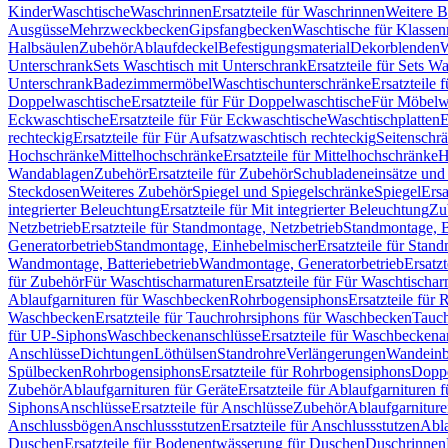
Kinder
Waschtische
Waschrinnen
Ersatzteile für Waschrinnen
Weitere 
Ausgüsse
Mehrzweckbecken
Gipsfangbecken
Waschtische für Klasse
Halbsäulen
Zubehör
Ablaufdeckel
Befestigungsmaterial
Dekorblenden
W
Unterschrank
Sets Waschtisch mit Unterschrank
Ersatzteile für Sets W
Unterschrank
Badezimmermöbel
Waschtischunterschränke
Ersatzteile 
Doppelwaschtische
Ersatzteile für Für Doppelwaschtische
Für Möbelw
Eckwaschtische
Ersatzteile für Für Eckwaschtische
Waschtischplatten
E
rechteckig
Ersatzteile für Für Aufsatzwaschtisch rechteckig
Seitenschr
Hochschränke
Mittelhochschränke
Ersatzteile für Mittelhochschränke
H
Wandablagen
Zubehör
Ersatzteile für Zubehör
Schubladeneinsätze un
Steckdosen
Weiteres Zubehör
Spiegel und Spiegelschränke
Spiegel
Ersa
integrierter Beleuchtung
Ersatzteile für Mit integrierter Beleuchtung
Zu
Netzbetrieb
Ersatzteile für Standmontage, Netzbetrieb
Standmontage, Ba
Generatorbetrieb
Standmontage, Einhebelmischer
Ersatzteile für Stan
Wandmontage, Batteriebetrieb
Wandmontage, Generatorbetrieb
Ersatz
für Zubehör
Für Waschtischarmaturen
Ersatzteile für Für Waschtischa
Ablaufgarnituren für Waschbecken
Rohrbogensiphons
Ersatzteile für
Waschbecken
Ersatzteile für Tauchrohrsiphons für Waschbecken
Tauch
für UP-Siphons
Waschbeckenanschlüsse
Ersatzteile für Waschbeckena
Anschlüsse
Dichtungen
Löthülsen
Standrohre
Verlängerungen
Wandeinb
Spülbecken
Rohrbogensiphons
Ersatzteile für Rohrbogensiphons
Dopp
Zubehör
Ablaufgarnituren für Geräte
Ersatzteile für Ablaufgarnituren 
Siphons
Anschlüsse
Ersatzteile für Anschlüsse
Zubehör
Ablaufgarnitur
Anschlussbögen
Anschlussstutzen
Ersatzteile für Anschlussstutzen
Abla
Duschen
Ersatzteile für Bodenentwässerung für Duschen
Duschrinnen