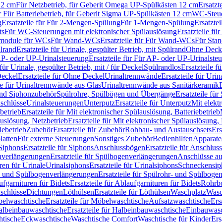
12 cm
Für Netzbetrieb, für Geberit Omega UP-Spülkästen 12 cm
Ersatzt
ür Für Batteriebetrieb, für Geberit Sigma UP-Spülkästen 12 cm
WC-Steue
g
Ersatzteile für Für 2-Mengen-Spülung
Für 1-Mengen-Spülung
Ersatzte
ts
Für WC-Steuerungen mit elektronischer Spülauslösung
Ersatzteile f
ärmodule für WCs
Für Wand-WCs
Ersatzteile für Für Wand-WCs
Für Sta
ülrand
Ersatzteile für Urinale, gespülter Betrieb, mit Spülrand
Ohne Deck
P- oder UP-Urinalsteuerung
Ersatzteile für Für AP- oder UP-Urinalste
 für Urinale, gespülter Betrieb, mit / für Deckel
Spülrandlos
Ersatzteile f
eckel
Ersatzteile für Ohne Deckel
Urinaltrennwände
Ersatzteile für Uri
le für Urinaltrennwände aus Glas
Urinaltrennwände aus Sanitärkeramik
nd Siphonzubehör
Spülrohre, Spülbögen und Übergänge
Ersatzteile fü
schlüsse
Urinalsteuerungen
Unterputz
Ersatzteile für Unterputz
Mit elekt
betrieb
Ersatzteile für Mit elektronischer Spülauslösung, Batteriebetrieb
auslösung, Netzbetrieb
Ersatzteile für Mit elektronischer Spülauslösung,
iebetrieb
Zubehör
Ersatzteile für Zubehör
Rohbau- und Austauschsets
Ers
atten
Für externe Steuerungen
Sonstiges Zubehör
Bedienhilfen
Apparate
Siphons
Ersatzteile für Siphons
Anschlussbögen
Ersatzteile für Anschlu
verlängerungen
Ersatzteile für Spülbogenverlängerungen
Anschlüsse a
ren für Urinale
Urinalsiphons
Ersatzteile für Urinalsiphons
Schneckensip
- und Spülbogenverlängerungen
Ersatzteile für Spülrohr- und Spülbog
fgarnituren für Bidets
Ersatzteile für Ablaufgarnituren für Bidets
Rohrb
schlüsse
Dichtungen
Löthülsen
Ersatzteile für Löthülsen
Waschplatz
Wasc
elwaschtische
Ersatzteile für Möbelwaschtische
Aufsatzwaschtische
Ers
albeinbauwaschtische
Ersatzteile für Halbeinbauwaschtische
Einbauwasc
htische
Eckwaschtische
Waschtische Comfort
Waschtische für Kinder
Ers