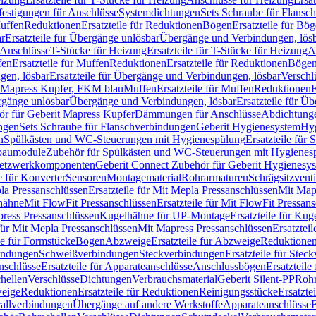
festigungen für Anschlüsse
Systemdichtungen
Sets Schraube für Flansc
Muffen
Reduktionen
Ersatzteile für Reduktionen
Bögen
Ersatzteile für Bö
r
Ersatzteile für Übergänge unlösbar
Übergänge und Verbindungen, lös
r Anschlüsse
T-Stücke für Heizung
Ersatzteile für T-Stücke für Heizung
A
fen
Ersatzteile für Muffen
Reduktionen
Ersatzteile für Reduktionen
Böge
gen, lösbar
Ersatzteile für Übergänge und Verbindungen, lösbar
Verschl
it Mapress Kupfer, FKM blau
Muffen
Ersatzteile für Muffen
Reduktionen
E
ergänge unlösbar
Übergänge und Verbindungen, lösbar
Ersatzteile für Ü
hör für Geberit Mapress Kupfer
Dämmungen für Anschlüsse
Abdichtunge
ngen
Sets Schraube für Flanschverbindungen
Geberit Hygienesystem
Hyg
n
Spülkästen und WC-Steuerungen mit Hygienespülung
Ersatzteile fü
nbaumodule
Zubehör für Spülkästen und WC-Steuerungen mit Hygienes
etzwerkkomponenten
Geberit Connect Zubehör für Geberit Hygienesy
e für Konverter
Sensoren
Montagematerial
Rohrarmaturen
Schrägsitzventi
la Pressanschlüssen
Ersatzteile für Mit Mepla Pressanschlüssen
Mit Map
lhähne
Mit FlowFit Pressanschlüssen
Ersatzteile für Mit FlowFit Pressan
press Pressanschlüssen
Kugelhähne für UP-Montage
Ersatzteile für Ku
 für Mit Mepla Pressanschlüssen
Mit Mapress Pressanschlüssen
Ersatztei
le für Formstücke
Bögen
Abzweige
Ersatzteile für Abzweige
Reduktione
bindungen
Schweißverbindungen
Steckverbindungen
Ersatzteile für Ste
nschlüsse
Ersatzteile für Apparateanschlüsse
Anschlussbögen
Ersatzteil
hellen
Verschlüsse
Dichtungen
Verbrauchsmaterial
Geberit Silent-PP
Roh
weige
Reduktionen
Ersatzteile für Reduktionen
Reinigungsstücke
Ersatzte
allverbindungen
Übergänge auf andere Werkstoffe
Apparateanschlüsse
E