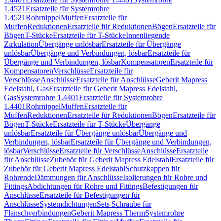
1.4521
Ersatzteile für Systemrohre
1.4521
Rohrnippel
Muffen
Ersatzteile für
Muffen
Reduktionen
Ersatzteile für Reduktionen
Bögen
Ersatzteile für
Bögen
T-Stücke
Ersatzteile für T-Stücke
Innenliegende
Zirkulation
Übergänge unlösbar
Ersatzteile für Übergänge
unlösbar
Übergänge und Verbindungen, lösbar
Ersatzteile für
Übergänge und Verbindungen, lösbar
Kompensatoren
Ersatzteile für
Kompensatoren
Verschlüsse
Ersatzteile für
Verschlüsse
Anschlüsse
Ersatzteile für Anschlüsse
Geberit Mapress
Edelstahl, Gas
Ersatzteile für Geberit Mapress Edelstahl,
Gas
Systemrohre 1.4401
Ersatzteile für Systemrohre
1.4401
Rohrnippel
Muffen
Ersatzteile für
Muffen
Reduktionen
Ersatzteile für Reduktionen
Bögen
Ersatzteile für
Bögen
T-Stücke
Ersatzteile für T-Stücke
Übergänge
unlösbar
Ersatzteile für Übergänge unlösbar
Übergänge und
Verbindungen, lösbar
Ersatzteile für Übergänge und Verbindungen,
lösbar
Verschlüsse
Ersatzteile für Verschlüsse
Anschlüsse
Ersatzteile
für Anschlüsse
Zubehör für Geberit Mapress Edelstahl
Ersatzteile für
Zubehör für Geberit Mapress Edelstahl
Schutzkappen für
Rohrende
Dämmungen für Anschlüsse
Isolierungen für Rohre und
Fittings
Abdichtungen für Rohre und Fittings
Befestigungen für
Anschlüsse
Ersatzteile für Befestigungen für
Anschlüsse
Systemdichtungen
Sets Schraube für
Flanschverbindungen
Geberit Mapress Therm
Systemrohre