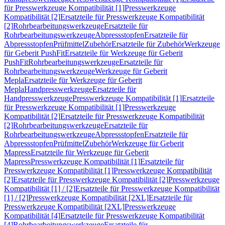
für Presswerkzeuge Kompatibilität [1]
Presswerkzeuge
Kompatibilität [2]
Ersatzteile für Presswerkzeuge Kompatibilität
[2]
Rohrbearbeitungswerkzeuge
Ersatzteile für
Rohrbearbeitungswerkzeuge
Abpressstopfen
Ersatzteile für
Abpressstopfen
Prüfmittel
Zubehör
Ersatzteile für Zubehör
Werkzeuge
für Geberit PushFit
Ersatzteile für Werkzeuge für Geberit
PushFit
Rohrbearbeitungswerkzeuge
Ersatzteile für
Rohrbearbeitungswerkzeuge
Werkzeuge für Geberit
Mepla
Ersatzteile für Werkzeuge für Geberit
Mepla
Handpresswerkzeuge
Ersatzteile für
Handpresswerkzeuge
Presswerkzeuge Kompatibilität [1]
Ersatzteile
für Presswerkzeuge Kompatibilität [1]
Presswerkzeuge
Kompatibilität [2]
Ersatzteile für Presswerkzeuge Kompatibilität
[2]
Rohrbearbeitungswerkzeuge
Ersatzteile für
Rohrbearbeitungswerkzeuge
Abpressstopfen
Ersatzteile für
Abpressstopfen
Prüfmittel
Zubehör
Werkzeuge für Geberit
Mapress
Ersatzteile für Werkzeuge für Geberit
Mapress
Presswerkzeuge Kompatibilität [1]
Ersatzteile für
Presswerkzeuge Kompatibilität [1]
Presswerkzeuge Kompatibilität
[2]
Ersatzteile für Presswerkzeuge Kompatibilität [2]
Presswerkzeuge
Kompatibilität [1] / [2]
Ersatzteile für Presswerkzeuge Kompatibilität
[1] / [2]
Presswerkzeuge Kompatibilität [2XL]
Ersatzteile für
Presswerkzeuge Kompatibilität [2XL]
Presswerkzeuge
Kompatibilität [4]
Ersatzteile für Presswerkzeuge Kompatibilität
[4]
Rohrbearbeitungswerkzeuge
Ersatzteile für