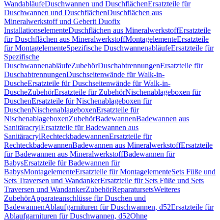
Wandabläufe
Duschwannen und Duschflächen
Ersatzteile für
Duschwannen und Duschflächen
Duschflächen aus
Mineralwerkstoff und Geberit Duofix
Installationselemente
Duschflächen aus Mineralwerkstoff
Ersatzteile
für Duschflächen aus Mineralwerkstoff
Montagelemente
Ersatzteile
für Montagelemente
Spezifische Duschwannenabläufe
Ersatzteile für
Spezifische
Duschwannenabläufe
Zubehör
Duschabtrennungen
Ersatzteile für
Duschabtrennungen
Duschseitenwände für Walk-in-
Dusche
Ersatzteile für Duschseitenwände für Walk-in-
Dusche
Zubehör
Ersatzteile für Zubehör
Nischenablageboxen für
Duschen
Ersatzteile für Nischenablageboxen für
Duschen
Nischenablageboxen
Ersatzteile für
Nischenablageboxen
Zubehör
Badewannen
Badewannen aus
Sanitäracryl
Ersatzteile für Badewannen aus
Sanitäracryl
Rechteckbadewannen
Ersatzteile für
Rechteckbadewannen
Badewannen aus Mineralwerkstoff
Ersatzteile
für Badewannen aus Mineralwerkstoff
Badewannen für
Babys
Ersatzteile für Badewannen für
Babys
Montagelemente
Ersatzteile für Montagelemente
Sets Füße und
Sets Traversen und Wandanker
Ersatzteile für Sets Füße und Sets
Traversen und Wandanker
Zubehör
Reparatursets
Weiteres
Zubehör
Apparateanschlüsse für Duschen und
Badewannen
Ablaufgarnituren für Duschwannen, d52
Ersatzteile für
Ablaufgarnituren für Duschwannen, d52
Ohne