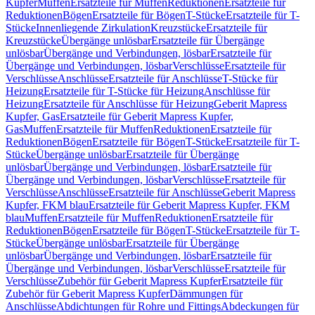
Kupfer
Muffen
Ersatzteile für Muffen
Reduktionen
Ersatzteile für
Reduktionen
Bögen
Ersatzteile für Bögen
T-Stücke
Ersatzteile für T-
Stücke
Innenliegende Zirkulation
Kreuzstücke
Ersatzteile für
Kreuzstücke
Übergänge unlösbar
Ersatzteile für Übergänge
unlösbar
Übergänge und Verbindungen, lösbar
Ersatzteile für
Übergänge und Verbindungen, lösbar
Verschlüsse
Ersatzteile für
Verschlüsse
Anschlüsse
Ersatzteile für Anschlüsse
T-Stücke für
Heizung
Ersatzteile für T-Stücke für Heizung
Anschlüsse für
Heizung
Ersatzteile für Anschlüsse für Heizung
Geberit Mapress
Kupfer, Gas
Ersatzteile für Geberit Mapress Kupfer,
Gas
Muffen
Ersatzteile für Muffen
Reduktionen
Ersatzteile für
Reduktionen
Bögen
Ersatzteile für Bögen
T-Stücke
Ersatzteile für T-
Stücke
Übergänge unlösbar
Ersatzteile für Übergänge
unlösbar
Übergänge und Verbindungen, lösbar
Ersatzteile für
Übergänge und Verbindungen, lösbar
Verschlüsse
Ersatzteile für
Verschlüsse
Anschlüsse
Ersatzteile für Anschlüsse
Geberit Mapress
Kupfer, FKM blau
Ersatzteile für Geberit Mapress Kupfer, FKM
blau
Muffen
Ersatzteile für Muffen
Reduktionen
Ersatzteile für
Reduktionen
Bögen
Ersatzteile für Bögen
T-Stücke
Ersatzteile für T-
Stücke
Übergänge unlösbar
Ersatzteile für Übergänge
unlösbar
Übergänge und Verbindungen, lösbar
Ersatzteile für
Übergänge und Verbindungen, lösbar
Verschlüsse
Ersatzteile für
Verschlüsse
Zubehör für Geberit Mapress Kupfer
Ersatzteile für
Zubehör für Geberit Mapress Kupfer
Dämmungen für
Anschlüsse
Abdichtungen für Rohre und Fittings
Abdeckungen für