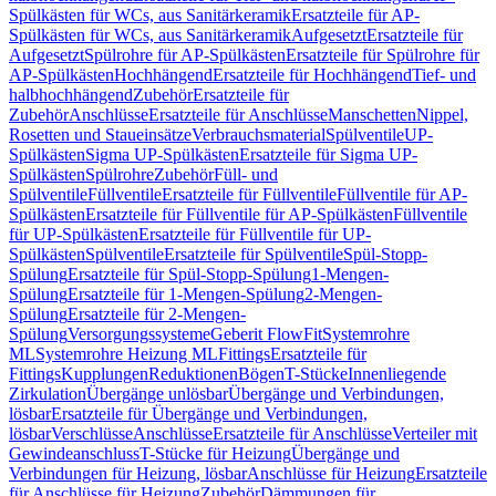
Spülkästen für WCs, aus Sanitärkeramik
Ersatzteile für AP-
Spülkästen für WCs, aus Sanitärkeramik
Aufgesetzt
Ersatzteile für
Aufgesetzt
Spülrohre für AP-Spülkästen
Ersatzteile für Spülrohre für
AP-Spülkästen
Hochhängend
Ersatzteile für Hochhängend
Tief- und
halbhochhängend
Zubehör
Ersatzteile für
Zubehör
Anschlüsse
Ersatzteile für Anschlüsse
Manschetten
Nippel,
Rosetten und Staueinsätze
Verbrauchsmaterial
Spülventile
UP-
Spülkästen
Sigma UP-Spülkästen
Ersatzteile für Sigma UP-
Spülkästen
Spülrohre
Zubehör
Füll- und
Spülventile
Füllventile
Ersatzteile für Füllventile
Füllventile für AP-
Spülkästen
Ersatzteile für Füllventile für AP-Spülkästen
Füllventile
für UP-Spülkästen
Ersatzteile für Füllventile für UP-
Spülkästen
Spülventile
Ersatzteile für Spülventile
Spül-Stopp-
Spülung
Ersatzteile für Spül-Stopp-Spülung
1-Mengen-
Spülung
Ersatzteile für 1-Mengen-Spülung
2-Mengen-
Spülung
Ersatzteile für 2-Mengen-
Spülung
Versorgungssysteme
Geberit FlowFit
Systemrohre
ML
Systemrohre Heizung ML
Fittings
Ersatzteile für
Fittings
Kupplungen
Reduktionen
Bögen
T-Stücke
Innenliegende
Zirkulation
Übergänge unlösbar
Übergänge und Verbindungen,
lösbar
Ersatzteile für Übergänge und Verbindungen,
lösbar
Verschlüsse
Anschlüsse
Ersatzteile für Anschlüsse
Verteiler mit
Gewindeanschluss
T-Stücke für Heizung
Übergänge und
Verbindungen für Heizung, lösbar
Anschlüsse für Heizung
Ersatzteile
für Anschlüsse für Heizung
Zubehör
Dämmungen für