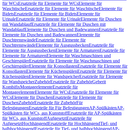
für WCs
Ersatzteile für Elemente für WCs
Elemente für
Waschtische
Ersatzteile für Elemente für Waschtische
Elemente für
Bidets
Ersatzteile für Elemente für Bidets
Elemente für
Urinale
Ersatzteile für Elemente für Urinale
Elemente für Duschen
mit Wandablauf
Ersatzteile für Elemente für Duschen mit
Wandablauf
Elemente für Duschen und Badewannen
Ersatzteile für
Elemente für Duschen und Badewannen
Elemente für
Duschtrennwände
Ersatzteile für Elemente für
Duschtrennwände
Elemente für Ausgussbecken
Ersatzteile für
Elemente für Ausgussbecken
Elemente für Armaturen
Ersatzteile für
Elemente für Armaturen
Elemente für Waschmaschinen und
Geschirrspüler
Ersatzteile für Elemente für Waschmaschinen und
Geschirrspüler
Elemente für Konsollasten
Ersatzteile für Elemente für
Konsollasten
Elemente für Küchenspülen
Ersatzteile für Elemente für
Küchenspülen
Elemente für Wandspeicher
Ersatzteile für Elemente
für Wandspeicher
Zubehör
Ersatzteile für Zubehör
Geberit
Kombifix
Montageelemente
Ersatzteile für
Montageelemente
Elemente für WCs
Ersatzteile für Elemente für
WCs
Elemente für Duschen
Ersatzteile für Elemente für
Duschen
Zubehör
Ersatzteile für Zubehör
Für
Befestigungen
Ersatzteile für Für Befestigungen
AP-Spülkästen
AP-
Spülkästen für WCs, aus Kunststoff
Ersatzteile für AP-Spülkästen
für WCs, aus Kunststoff
Aufgesetzt
Ersatzteile für
Aufgesetzt
Hochhängend
Ersatzteile für Hochhängend
Tief- und
halbhochhängend
Ersatzteile für Tief- und halbhochhängend
AP-