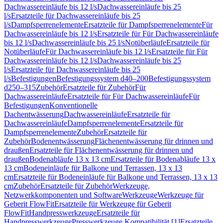
Dachwassereinläufe bis 12 l/s
Dachwassereinläufe bis 25
l/s
Ersatzteile für Dachwassereinläufe bis 25
l/s
Dampfsperrenelemente
Ersatzteile für Dampfsperrenelemente
Für
Dachwassereinläufe bis 12 l/s
Ersatzteile für Für Dachwassereinläufe
bis 12 l/s
Dachwassereinläufe bis 25 l/s
Notüberläufe
Ersatzteile für
Notüberläufe
Für Dachwassereinläufe bis 12 l/s
Ersatzteile für Für
Dachwassereinläufe bis 12 l/s
Dachwassereinläufe bis 25
l/s
Ersatzteile für Dachwassereinläufe bis 25
l/s
Befestigungen
Befestigungssystem d40–200
Befestigungssystem
d250–315
Zubehör
Ersatzteile für Zubehör
Für
Dachwassereinläufe
Ersatzteile für Für Dachwassereinläufe
Für
Befestigungen
Konventionelle
Dachentwässerung
Dachwassereinläufe
Ersatzteile für
Dachwassereinläufe
Dampfsperrenelemente
Ersatzteile für
Dampfsperrenelemente
Zubehör
Ersatzteile für
Zubehör
Bodenentwässerung
Flächenentwässerung für drinnen und
draußen
Ersatzteile für Flächenentwässerung für drinnen und
draußen
Bodenabläufe 13 x 13 cm
Ersatzteile für Bodenabläufe 13 x
13 cm
Bodeneinläufe für Balkone und Terrassen, 13 x 13
cm
Ersatzteile für Bodeneinläufe für Balkone und Terrassen, 13 x 13
cm
Zubehör
Ersatzteile für Zubehör
Werkzeuge,
Netzwerkkomponenten und Software
Werkzeuge
Werkzeuge für
Geberit FlowFit
Ersatzteile für Werkzeuge für Geberit
FlowFit
Handpresswerkzeuge
Ersatzteile für
Handpresswerkzeuge
Presswerkzeuge Kompatibilität [1]
Ersatzteile