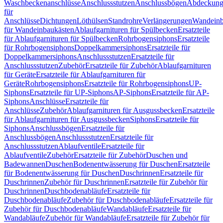
Waschbeckenanschlüsse
Anschlussstutzen
Anschlussbögen
Abdeckung
für
Anschlüsse
Dichtungen
Löthülsen
Standrohre
Verlängerungen
Wandeinb
für Wandeinbaukästen
Ablaufgarnituren für Spülbecken
Ersatzteile
für Ablaufgarnituren für Spülbecken
Rohrbogensiphons
Ersatzteile
für Rohrbogensiphons
Doppelkammersiphons
Ersatzteile für
Doppelkammersiphons
Anschlussstutzen
Ersatzteile für
Anschlussstutzen
Zubehör
Ersatzteile für Zubehör
Ablaufgarnituren
für Geräte
Ersatzteile für Ablaufgarnituren für
Geräte
Rohrbogensiphons
Ersatzteile für Rohrbogensiphons
UP-
Siphons
Ersatzteile für UP-Siphons
AP-Siphons
Ersatzteile für AP-
Siphons
Anschlüsse
Ersatzteile für
Anschlüsse
Zubehör
Ablaufgarnituren für Ausgussbecken
Ersatzteile
für Ablaufgarnituren für Ausgussbecken
Siphons
Ersatzteile für
Siphons
Anschlussbögen
Ersatzteile für
Anschlussbögen
Anschlussstutzen
Ersatzteile für
Anschlussstutzen
Ablaufventile
Ersatzteile für
Ablaufventile
Zubehör
Ersatzteile für Zubehör
Duschen und
Badewannen
Duschen
Bodenentwässerung für Duschen
Ersatzteile
für Bodenentwässerung für Duschen
Duschrinnen
Ersatzteile für
Duschrinnen
Zubehör für Duschrinnen
Ersatzteile für Zubehör für
Duschrinnen
Duschbodenabläufe
Ersatzteile für
Duschbodenabläufe
Zubehör für Duschbodenabläufe
Ersatzteile für
Zubehör für Duschbodenabläufe
Wandabläufe
Ersatzteile für
Wandabläufe
Zubehör für Wandabläufe
Ersatzteile für Zubehör für