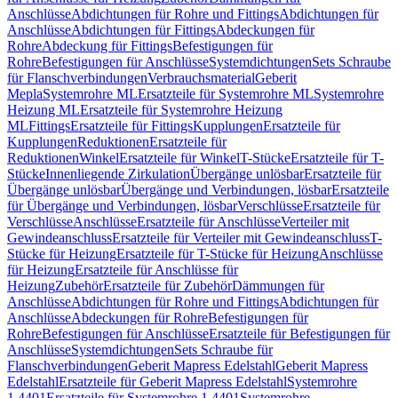
Anschlüsse
Abdichtungen für Rohre und Fittings
Abdichtungen für
Anschlüsse
Abdichtungen für Fittings
Abdeckungen für
Rohre
Abdeckung für Fittings
Befestigungen für
Rohre
Befestigungen für Anschlüsse
Systemdichtungen
Sets Schraube
für Flanschverbindungen
Verbrauchsmaterial
Geberit
Mepla
Systemrohre ML
Ersatzteile für Systemrohre ML
Systemrohre
Heizung ML
Ersatzteile für Systemrohre Heizung
ML
Fittings
Ersatzteile für Fittings
Kupplungen
Ersatzteile für
Kupplungen
Reduktionen
Ersatzteile für
Reduktionen
Winkel
Ersatzteile für Winkel
T-Stücke
Ersatzteile für T-
Stücke
Innenliegende Zirkulation
Übergänge unlösbar
Ersatzteile für
Übergänge unlösbar
Übergänge und Verbindungen, lösbar
Ersatzteile
für Übergänge und Verbindungen, lösbar
Verschlüsse
Ersatzteile für
Verschlüsse
Anschlüsse
Ersatzteile für Anschlüsse
Verteiler mit
Gewindeanschluss
Ersatzteile für Verteiler mit Gewindeanschluss
T-
Stücke für Heizung
Ersatzteile für T-Stücke für Heizung
Anschlüsse
für Heizung
Ersatzteile für Anschlüsse für
Heizung
Zubehör
Ersatzteile für Zubehör
Dämmungen für
Anschlüsse
Abdichtungen für Rohre und Fittings
Abdichtungen für
Anschlüsse
Abdeckungen für Rohre
Befestigungen für
Rohre
Befestigungen für Anschlüsse
Ersatzteile für Befestigungen für
Anschlüsse
Systemdichtungen
Sets Schraube für
Flanschverbindungen
Geberit Mapress Edelstahl
Geberit Mapress
Edelstahl
Ersatzteile für Geberit Mapress Edelstahl
Systemrohre
1.4401
Ersatzteile für Systemrohre 1.4401
Systemrohre