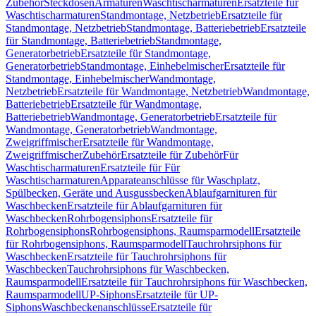
Zubehör
Steckdosen
Armaturen
Waschtischarmaturen
Ersatzteile für
Waschtischarmaturen
Standmontage, Netzbetrieb
Ersatzteile für
Standmontage, Netzbetrieb
Standmontage, Batteriebetrieb
Ersatzteile
für Standmontage, Batteriebetrieb
Standmontage,
Generatorbetrieb
Ersatzteile für Standmontage,
Generatorbetrieb
Standmontage, Einhebelmischer
Ersatzteile für
Standmontage, Einhebelmischer
Wandmontage,
Netzbetrieb
Ersatzteile für Wandmontage, Netzbetrieb
Wandmontage,
Batteriebetrieb
Ersatzteile für Wandmontage,
Batteriebetrieb
Wandmontage, Generatorbetrieb
Ersatzteile für
Wandmontage, Generatorbetrieb
Wandmontage,
Zweigriffmischer
Ersatzteile für Wandmontage,
Zweigriffmischer
Zubehör
Ersatzteile für Zubehör
Für
Waschtischarmaturen
Ersatzteile für Für
Waschtischarmaturen
Apparateanschlüsse für Waschplatz,
Spülbecken, Geräte und Ausgussbecken
Ablaufgarnituren für
Waschbecken
Ersatzteile für Ablaufgarnituren für
Waschbecken
Rohrbogensiphons
Ersatzteile für
Rohrbogensiphons
Rohrbogensiphons, Raumsparmodell
Ersatzteile
für Rohrbogensiphons, Raumsparmodell
Tauchrohrsiphons für
Waschbecken
Ersatzteile für Tauchrohrsiphons für
Waschbecken
Tauchrohrsiphons für Waschbecken,
Raumsparmodell
Ersatzteile für Tauchrohrsiphons für Waschbecken,
Raumsparmodell
UP-Siphons
Ersatzteile für UP-
Siphons
Waschbeckenanschlüsse
Ersatzteile für