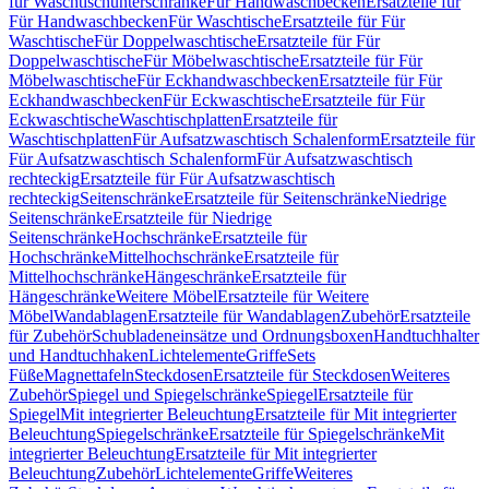
für Waschtischunterschränke
Für Handwaschbecken
Ersatzteile für
Für Handwaschbecken
Für Waschtische
Ersatzteile für Für
Waschtische
Für Doppelwaschtische
Ersatzteile für Für
Doppelwaschtische
Für Möbelwaschtische
Ersatzteile für Für
Möbelwaschtische
Für Eckhandwaschbecken
Ersatzteile für Für
Eckhandwaschbecken
Für Eckwaschtische
Ersatzteile für Für
Eckwaschtische
Waschtischplatten
Ersatzteile für
Waschtischplatten
Für Aufsatzwaschtisch Schalenform
Ersatzteile für
Für Aufsatzwaschtisch Schalenform
Für Aufsatzwaschtisch
rechteckig
Ersatzteile für Für Aufsatzwaschtisch
rechteckig
Seitenschränke
Ersatzteile für Seitenschränke
Niedrige
Seitenschränke
Ersatzteile für Niedrige
Seitenschränke
Hochschränke
Ersatzteile für
Hochschränke
Mittelhochschränke
Ersatzteile für
Mittelhochschränke
Hängeschränke
Ersatzteile für
Hängeschränke
Weitere Möbel
Ersatzteile für Weitere
Möbel
Wandablagen
Ersatzteile für Wandablagen
Zubehör
Ersatzteile
für Zubehör
Schubladeneinsätze und Ordnungsboxen
Handtuchhalter
und Handtuchhaken
Lichtelemente
Griffe
Sets
Füße
Magnettafeln
Steckdosen
Ersatzteile für Steckdosen
Weiteres
Zubehör
Spiegel und Spiegelschränke
Spiegel
Ersatzteile für
Spiegel
Mit integrierter Beleuchtung
Ersatzteile für Mit integrierter
Beleuchtung
Spiegelschränke
Ersatzteile für Spiegelschränke
Mit
integrierter Beleuchtung
Ersatzteile für Mit integrierter
Beleuchtung
Zubehör
Lichtelemente
Griffe
Weiteres