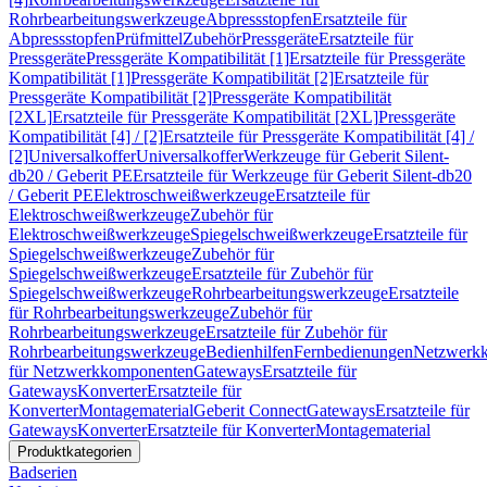
Rohrbearbeitungswerkzeuge
Abpressstopfen
Ersatzteile für
Abpressstopfen
Prüfmittel
Zubehör
Pressgeräte
Ersatzteile für
Pressgeräte
Pressgeräte Kompatibilität [1]
Ersatzteile für Pressgeräte
Kompatibilität [1]
Pressgeräte Kompatibilität [2]
Ersatzteile für
Pressgeräte Kompatibilität [2]
Pressgeräte Kompatibilität
[2XL]
Ersatzteile für Pressgeräte Kompatibilität [2XL]
Pressgeräte
Kompatibilität [4] / [2]
Ersatzteile für Pressgeräte Kompatibilität [4] /
[2]
Universalkoffer
Universalkoffer
Werkzeuge für Geberit Silent-
db20 / Geberit PE
Ersatzteile für Werkzeuge für Geberit Silent-db20
/ Geberit PE
Elektroschweißwerkzeuge
Ersatzteile für
Elektroschweißwerkzeuge
Zubehör für
Elektroschweißwerkzeuge
Spiegelschweißwerkzeuge
Ersatzteile für
Spiegelschweißwerkzeuge
Zubehör für
Spiegelschweißwerkzeuge
Ersatzteile für Zubehör für
Spiegelschweißwerkzeuge
Rohrbearbeitungswerkzeuge
Ersatzteile
für Rohrbearbeitungswerkzeuge
Zubehör für
Rohrbearbeitungswerkzeuge
Ersatzteile für Zubehör für
Rohrbearbeitungswerkzeuge
Bedienhilfen
Fernbedienungen
Netzwerk
für Netzwerkkomponenten
Gateways
Ersatzteile für
Gateways
Konverter
Ersatzteile für
Konverter
Montagematerial
Geberit Connect
Gateways
Ersatzteile für
Gateways
Konverter
Ersatzteile für Konverter
Montagematerial
Produktkategorien
Badserien