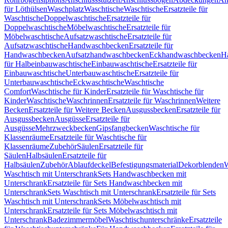
für Löthülsen
Waschplatz
Waschtische
Waschtische
Ersatzteile für
Waschtische
Doppelwaschtische
Ersatzteile für
Doppelwaschtische
Möbelwaschtische
Ersatzteile für
Möbelwaschtische
Aufsatzwaschtische
Ersatzteile für
Aufsatzwaschtische
Handwaschbecken
Ersatzteile für
Handwaschbecken
Aufsatzhandwaschbecken
Eckhandwaschbecken
H
für Halbeinbauwaschtische
Einbauwaschtische
Ersatzteile für
Einbauwaschtische
Unterbauwaschtische
Ersatzteile für
Unterbauwaschtische
Eckwaschtische
Waschtische
Comfort
Waschtische für Kinder
Ersatzteile für Waschtische für
Kinder
Waschtische
Waschrinnen
Ersatzteile für Waschrinnen
Weitere
Becken
Ersatzteile für Weitere Becken
Ausgussbecken
Ersatzteile für
Ausgussbecken
Ausgüsse
Ersatzteile für
Ausgüsse
Mehrzweckbecken
Gipsfangbecken
Waschtische für
Klassenräume
Ersatzteile für Waschtische für
Klassenräume
Zubehör
Säulen
Ersatzteile für
Säulen
Halbsäulen
Ersatzteile für
Halbsäulen
Zubehör
Ablaufdeckel
Befestigungsmaterial
Dekorblenden
W
Waschtisch mit Unterschrank
Sets Handwaschbecken mit
Unterschrank
Ersatzteile für Sets Handwaschbecken mit
Unterschrank
Sets Waschtisch mit Unterschrank
Ersatzteile für Sets
Waschtisch mit Unterschrank
Sets Möbelwaschtisch mit
Unterschrank
Ersatzteile für Sets Möbelwaschtisch mit
Unterschrank
Badezimmermöbel
Waschtischunterschränke
Ersatzteile