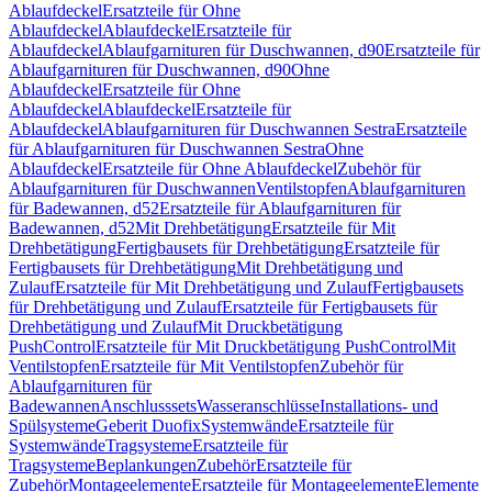
Ablaufdeckel
Ersatzteile für Ohne
Ablaufdeckel
Ablaufdeckel
Ersatzteile für
Ablaufdeckel
Ablaufgarnituren für Duschwannen, d90
Ersatzteile für
Ablaufgarnituren für Duschwannen, d90
Ohne
Ablaufdeckel
Ersatzteile für Ohne
Ablaufdeckel
Ablaufdeckel
Ersatzteile für
Ablaufdeckel
Ablaufgarnituren für Duschwannen Sestra
Ersatzteile
für Ablaufgarnituren für Duschwannen Sestra
Ohne
Ablaufdeckel
Ersatzteile für Ohne Ablaufdeckel
Zubehör für
Ablaufgarnituren für Duschwannen
Ventilstopfen
Ablaufgarnituren
für Badewannen, d52
Ersatzteile für Ablaufgarnituren für
Badewannen, d52
Mit Drehbetätigung
Ersatzteile für Mit
Drehbetätigung
Fertigbausets für Drehbetätigung
Ersatzteile für
Fertigbausets für Drehbetätigung
Mit Drehbetätigung und
Zulauf
Ersatzteile für Mit Drehbetätigung und Zulauf
Fertigbausets
für Drehbetätigung und Zulauf
Ersatzteile für Fertigbausets für
Drehbetätigung und Zulauf
Mit Druckbetätigung
PushControl
Ersatzteile für Mit Druckbetätigung PushControl
Mit
Ventilstopfen
Ersatzteile für Mit Ventilstopfen
Zubehör für
Ablaufgarnituren für
Badewannen
Anschlusssets
Wasseranschlüsse
Installations- und
Spülsysteme
Geberit Duofix
Systemwände
Ersatzteile für
Systemwände
Tragsysteme
Ersatzteile für
Tragsysteme
Beplankungen
Zubehör
Ersatzteile für
Zubehör
Montageelemente
Ersatzteile für Montageelemente
Elemente