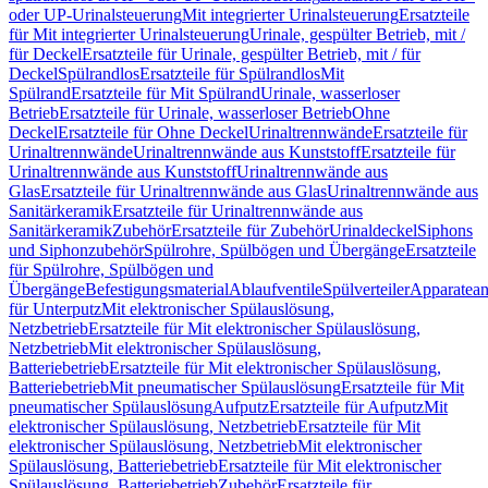
oder UP-Urinalsteuerung
Mit integrierter Urinalsteuerung
Ersatzteile
für Mit integrierter Urinalsteuerung
Urinale, gespülter Betrieb, mit /
für Deckel
Ersatzteile für Urinale, gespülter Betrieb, mit / für
Deckel
Spülrandlos
Ersatzteile für Spülrandlos
Mit
Spülrand
Ersatzteile für Mit Spülrand
Urinale, wasserloser
Betrieb
Ersatzteile für Urinale, wasserloser Betrieb
Ohne
Deckel
Ersatzteile für Ohne Deckel
Urinaltrennwände
Ersatzteile für
Urinaltrennwände
Urinaltrennwände aus Kunststoff
Ersatzteile für
Urinaltrennwände aus Kunststoff
Urinaltrennwände aus
Glas
Ersatzteile für Urinaltrennwände aus Glas
Urinaltrennwände aus
Sanitärkeramik
Ersatzteile für Urinaltrennwände aus
Sanitärkeramik
Zubehör
Ersatzteile für Zubehör
Urinaldeckel
Siphons
und Siphonzubehör
Spülrohre, Spülbögen und Übergänge
Ersatzteile
für Spülrohre, Spülbögen und
Übergänge
Befestigungsmaterial
Ablaufventile
Spülverteiler
Apparatean
für Unterputz
Mit elektronischer Spülauslösung,
Netzbetrieb
Ersatzteile für Mit elektronischer Spülauslösung,
Netzbetrieb
Mit elektronischer Spülauslösung,
Batteriebetrieb
Ersatzteile für Mit elektronischer Spülauslösung,
Batteriebetrieb
Mit pneumatischer Spülauslösung
Ersatzteile für Mit
pneumatischer Spülauslösung
Aufputz
Ersatzteile für Aufputz
Mit
elektronischer Spülauslösung, Netzbetrieb
Ersatzteile für Mit
elektronischer Spülauslösung, Netzbetrieb
Mit elektronischer
Spülauslösung, Batteriebetrieb
Ersatzteile für Mit elektronischer
Spülauslösung, Batteriebetrieb
Zubehör
Ersatzteile für