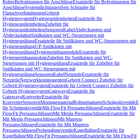
Rohre
Befestigungen für Anschlüsse
Ersatzteile für Befestigungen für
Anschlüsse
Systemdichtungen
Sets Schraube für
Flanschverbindungen
Geberit
Hygienesystem
Hygienespüleinheiten
Ersatzteile für
Hygienespüleinheiten
Zubehör für
Hygienespüleinheiten
Sensoren
Kabel
Abdeckungen und
Abdeckplatten
Spülkästen und WC-Steuerungen mit
Hygienespülung
Ersatzteile für Spülkästen und WC-Steuerungen mit
Hygienespülung
UP-Spülkästen mit
Hygienespülung
Hygieneeinbaumodule
Ersatzteile für
Hygieneeinbaumodule
Zubehör für Spülkästen und WC-
Steuerungen mit Hygienespülung
Ersatzteile für Zubehör für
Spülkästen und WC-Steuerungen mit
Hygienespülung
Sensoren
Kabel
Netzteile
Ersatzteile für
Netzteile
Netzwerkkomponenten
Geberit Connect Zubehör für
Geberit Hygienesystem
Ersatzteile für Geberit Connect Zubehör für
Geberit Hygienesystem
Gateways
Ersatzteile für
Gateways
Konverter
Ersatzteile für
Konverter
Sensoren
Montagematerial
Rohrarmaturen
Schrägsitzventile
E
für Schrägsitzventile
Mit FlowFit Pressanschlüssen
Ersatzteile für Mit
FlowFit Pressanschlüssen
Mit Mepla Pressanschlüssen
Ersatzteile für
Mit Mepla Pressanschlüssen
Mit Mapress
Pressanschlüssen
Ersatzteile für Mit Mapress
Pressanschlüssen
Probenahmeventile
Kugelhähne
Ersatzteile für
Kugelhähne
Mit FlowFit Pressanschlüssen
Ersatzteile für Mit FlowFit