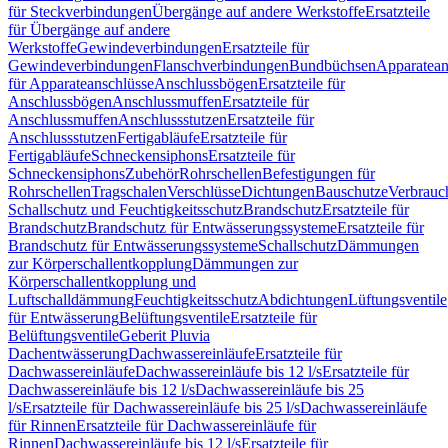
für Steckverbindungen
Übergänge auf andere Werkstoffe
Ersatzteile
für Übergänge auf andere
Werkstoffe
Gewindeverbindungen
Ersatzteile für
Gewindeverbindungen
Flanschverbindungen
Bundbüchsen
Apparatean
für Apparateanschlüsse
Anschlussbögen
Ersatzteile für
Anschlussbögen
Anschlussmuffen
Ersatzteile für
Anschlussmuffen
Anschlussstutzen
Ersatzteile für
Anschlussstutzen
Fertigabläufe
Ersatzteile für
Fertigabläufe
Schneckensiphons
Ersatzteile für
Schneckensiphons
Zubehör
Rohrschellen
Befestigungen für
Rohrschellen
Tragschalen
Verschlüsse
Dichtungen
Bauschutze
Verbrauc
Schallschutz und Feuchtigkeitsschutz
Brandschutz
Ersatzteile für
Brandschutz
Brandschutz für Entwässerungssysteme
Ersatzteile für
Brandschutz für Entwässerungssysteme
Schallschutz
Dämmungen
zur Körperschallentkopplung
Dämmungen zur
Körperschallentkopplung und
Luftschalldämmung
Feuchtigkeitsschutz
Abdichtungen
Lüftungsventile
für Entwässerung
Belüftungsventile
Ersatzteile für
Belüftungsventile
Geberit Pluvia
Dachentwässerung
Dachwassereinläufe
Ersatzteile für
Dachwassereinläufe
Dachwassereinläufe bis 12 l/s
Ersatzteile für
Dachwassereinläufe bis 12 l/s
Dachwassereinläufe bis 25
l/s
Ersatzteile für Dachwassereinläufe bis 25 l/s
Dachwassereinläufe
für Rinnen
Ersatzteile für Dachwassereinläufe für
Rinnen
Dachwassereinläufe bis 12 l/s
Ersatzteile für