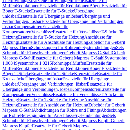
Therm
Fittings
Ersatzteile für Fittings
Muffen
Ersatzteile für
Muffen
Reduktionen
Ersatzteile für Reduktionen
Bögen
Ersatzteile für
Bögen
T-Stücke
Ersatzteile für T-Stücke
Übergänge
unlösbar
Ersatzteile für Übergänge unlösbar
Übergänge und
Verbindungen, lösbar
Ersatzteile für Übergänge und Verbindungen,
lösbar
Kompensatoren
Ersatzteile für
Kompensatoren
Verschlüsse
Ersatzteile für Verschlüsse
T-Stücke für
Heizung
Ersatzteile für T-Stücke für Heizung
Anschlüsse für
Heizung
Ersatzteile für Anschlüsse für Heizung
Zubehör für Geberit
Mapress Therm
Schutzkappen für Rohrende
Systemdichtungen
Sets
Schraube für Flanschverbindungen
Geberit Mapress C-Stahl
Geberit
Mapress C-Stahl
Ersatzteile für Geberit Mapress C-Stahl
Systemrohre
1.0034
Systemrohre 1.0215
Rohrnippel
Muffen
Ersatzteile für
Muffen
Reduktionen
Ersatzteile für Reduktionen
Bögen
Ersatzteile für
Bögen
T-Stücke
Ersatzteile für T-Stücke
Kreuzstücke
Ersatzteile für
Kreuzstücke
Übergänge unlösbar
Ersatzteile für Übergänge
unlösbar
Übergänge und Verbindungen, lösbar
Ersatzteile für
Übergänge und Verbindungen, lösbar
Kompensatoren
Ersatzteile für
Kompensatoren
Verschlüsse
Ersatzteile für Verschlüsse
T-Stücke für
Heizung
Ersatzteile für T-Stücke für Heizung
Anschlüsse für
Heizung
Ersatzteile für Anschlüsse für Heizung
Zubehör für Geberit
Mapress C-Stahl
Abdichtungen für Rohre und Fittings
Abdeckungen
für Rohre
Befestigungen für Anschlüsse
Systemdichtungen
Sets
Schraube für Flanschverbindungen
Geberit Mapress Kupfer
Geberit
Mapress Kupfer
Ersatzteile für Geberit Mapress