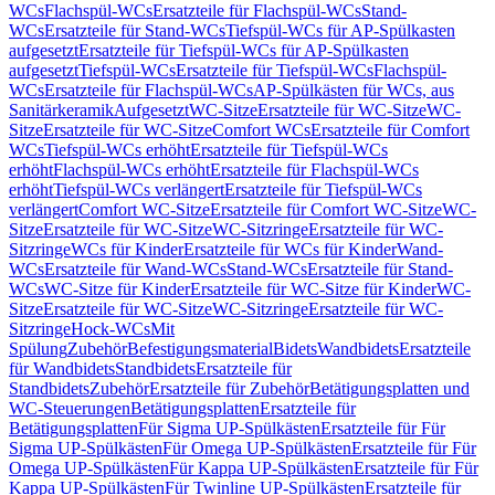
WCs
Flachspül-WCs
Ersatzteile für Flachspül-WCs
Stand-
WCs
Ersatzteile für Stand-WCs
Tiefspül-WCs für AP-Spülkasten
aufgesetzt
Ersatzteile für Tiefspül-WCs für AP-Spülkasten
aufgesetzt
Tiefspül-WCs
Ersatzteile für Tiefspül-WCs
Flachspül-
WCs
Ersatzteile für Flachspül-WCs
AP-Spülkästen für WCs, aus
Sanitärkeramik
Aufgesetzt
WC-Sitze
Ersatzteile für WC-Sitze
WC-
Sitze
Ersatzteile für WC-Sitze
Comfort WCs
Ersatzteile für Comfort
WCs
Tiefspül-WCs erhöht
Ersatzteile für Tiefspül-WCs
erhöht
Flachspül-WCs erhöht
Ersatzteile für Flachspül-WCs
erhöht
Tiefspül-WCs verlängert
Ersatzteile für Tiefspül-WCs
verlängert
Comfort WC-Sitze
Ersatzteile für Comfort WC-Sitze
WC-
Sitze
Ersatzteile für WC-Sitze
WC-Sitzringe
Ersatzteile für WC-
Sitzringe
WCs für Kinder
Ersatzteile für WCs für Kinder
Wand-
WCs
Ersatzteile für Wand-WCs
Stand-WCs
Ersatzteile für Stand-
WCs
WC-Sitze für Kinder
Ersatzteile für WC-Sitze für Kinder
WC-
Sitze
Ersatzteile für WC-Sitze
WC-Sitzringe
Ersatzteile für WC-
Sitzringe
Hock-WCs
Mit
Spülung
Zubehör
Befestigungsmaterial
Bidets
Wandbidets
Ersatzteile
für Wandbidets
Standbidets
Ersatzteile für
Standbidets
Zubehör
Ersatzteile für Zubehör
Betätigungsplatten und
WC-Steuerungen
Betätigungsplatten
Ersatzteile für
Betätigungsplatten
Für Sigma UP-Spülkästen
Ersatzteile für Für
Sigma UP-Spülkästen
Für Omega UP-Spülkästen
Ersatzteile für Für
Omega UP-Spülkästen
Für Kappa UP-Spülkästen
Ersatzteile für Für
Kappa UP-Spülkästen
Für Twinline UP-Spülkästen
Ersatzteile für