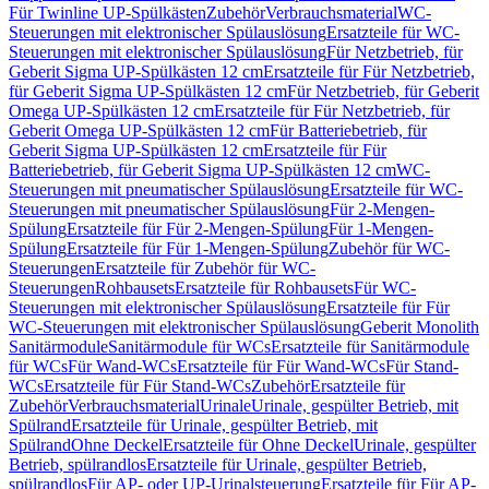
Für Twinline UP-Spülkästen
Zubehör
Verbrauchsmaterial
WC-
Steuerungen mit elektronischer Spülauslösung
Ersatzteile für WC-
Steuerungen mit elektronischer Spülauslösung
Für Netzbetrieb, für
Geberit Sigma UP-Spülkästen 12 cm
Ersatzteile für Für Netzbetrieb,
für Geberit Sigma UP-Spülkästen 12 cm
Für Netzbetrieb, für Geberit
Omega UP-Spülkästen 12 cm
Ersatzteile für Für Netzbetrieb, für
Geberit Omega UP-Spülkästen 12 cm
Für Batteriebetrieb, für
Geberit Sigma UP-Spülkästen 12 cm
Ersatzteile für Für
Batteriebetrieb, für Geberit Sigma UP-Spülkästen 12 cm
WC-
Steuerungen mit pneumatischer Spülauslösung
Ersatzteile für WC-
Steuerungen mit pneumatischer Spülauslösung
Für 2-Mengen-
Spülung
Ersatzteile für Für 2-Mengen-Spülung
Für 1-Mengen-
Spülung
Ersatzteile für Für 1-Mengen-Spülung
Zubehör für WC-
Steuerungen
Ersatzteile für Zubehör für WC-
Steuerungen
Rohbausets
Ersatzteile für Rohbausets
Für WC-
Steuerungen mit elektronischer Spülauslösung
Ersatzteile für Für
WC-Steuerungen mit elektronischer Spülauslösung
Geberit Monolith
Sanitärmodule
Sanitärmodule für WCs
Ersatzteile für Sanitärmodule
für WCs
Für Wand-WCs
Ersatzteile für Für Wand-WCs
Für Stand-
WCs
Ersatzteile für Für Stand-WCs
Zubehör
Ersatzteile für
Zubehör
Verbrauchsmaterial
Urinale
Urinale, gespülter Betrieb, mit
Spülrand
Ersatzteile für Urinale, gespülter Betrieb, mit
Spülrand
Ohne Deckel
Ersatzteile für Ohne Deckel
Urinale, gespülter
Betrieb, spülrandlos
Ersatzteile für Urinale, gespülter Betrieb,
spülrandlos
Für AP- oder UP-Urinalsteuerung
Ersatzteile für Für AP-