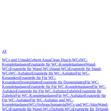
AT
WCs und Urinale
Geberit AquaClean Dusch-WCs
WC-
Komplettanlagen
Ersatzteile für WC-Komplettanlagen
Wand-
WCs
Ersatzteile für Wand-WCs
Stand-WCs
Ersatzteile für Stand-
WCs
WC-Aufsätze
Ersatzteile für WC-Aufsätze
Für WC-
Keramiken
Ersatzteile für Für WC-
Keramiken
Designplatten
Ersatzteile für Designplatten
Für WC-
Komplettanlagen
Ersatzteile für Für WC-Komplettanlagen
Für WC-
Aufsätze
Ersatzteile für Für WC-Aufsätze
Zubehör
Ersatzteile für
Zubehör
Für WC-Komplettanlagen
Für WC-Aufsätze
Ersatzteile für
Für WC-Aufsätze
Für WC-Aufsätze und WC-
Komplettanlagen
WCs
Verbrauchsmaterial
WCs und WC-Sitze
Wand-
WCs
Ersatzteile für Wand-WCs
Tiefspül-WCs
Ersatzteile für Tiefspül-