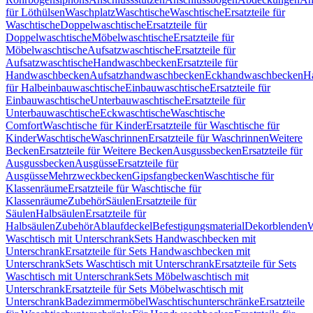
für Löthülsen
Waschplatz
Waschtische
Waschtische
Ersatzteile für
Waschtische
Doppelwaschtische
Ersatzteile für
Doppelwaschtische
Möbelwaschtische
Ersatzteile für
Möbelwaschtische
Aufsatzwaschtische
Ersatzteile für
Aufsatzwaschtische
Handwaschbecken
Ersatzteile für
Handwaschbecken
Aufsatzhandwaschbecken
Eckhandwaschbecken
H
für Halbeinbauwaschtische
Einbauwaschtische
Ersatzteile für
Einbauwaschtische
Unterbauwaschtische
Ersatzteile für
Unterbauwaschtische
Eckwaschtische
Waschtische
Comfort
Waschtische für Kinder
Ersatzteile für Waschtische für
Kinder
Waschtische
Waschrinnen
Ersatzteile für Waschrinnen
Weitere
Becken
Ersatzteile für Weitere Becken
Ausgussbecken
Ersatzteile für
Ausgussbecken
Ausgüsse
Ersatzteile für
Ausgüsse
Mehrzweckbecken
Gipsfangbecken
Waschtische für
Klassenräume
Ersatzteile für Waschtische für
Klassenräume
Zubehör
Säulen
Ersatzteile für
Säulen
Halbsäulen
Ersatzteile für
Halbsäulen
Zubehör
Ablaufdeckel
Befestigungsmaterial
Dekorblenden
W
Waschtisch mit Unterschrank
Sets Handwaschbecken mit
Unterschrank
Ersatzteile für Sets Handwaschbecken mit
Unterschrank
Sets Waschtisch mit Unterschrank
Ersatzteile für Sets
Waschtisch mit Unterschrank
Sets Möbelwaschtisch mit
Unterschrank
Ersatzteile für Sets Möbelwaschtisch mit
Unterschrank
Badezimmermöbel
Waschtischunterschränke
Ersatzteile