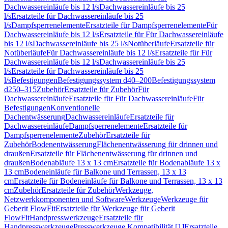
Dachwassereinläufe bis 12 l/s
Dachwassereinläufe bis 25
l/s
Ersatzteile für Dachwassereinläufe bis 25
l/s
Dampfsperrenelemente
Ersatzteile für Dampfsperrenelemente
Für
Dachwassereinläufe bis 12 l/s
Ersatzteile für Für Dachwassereinläufe
bis 12 l/s
Dachwassereinläufe bis 25 l/s
Notüberläufe
Ersatzteile für
Notüberläufe
Für Dachwassereinläufe bis 12 l/s
Ersatzteile für Für
Dachwassereinläufe bis 12 l/s
Dachwassereinläufe bis 25
l/s
Ersatzteile für Dachwassereinläufe bis 25
l/s
Befestigungen
Befestigungssystem d40–200
Befestigungssystem
d250–315
Zubehör
Ersatzteile für Zubehör
Für
Dachwassereinläufe
Ersatzteile für Für Dachwassereinläufe
Für
Befestigungen
Konventionelle
Dachentwässerung
Dachwassereinläufe
Ersatzteile für
Dachwassereinläufe
Dampfsperrenelemente
Ersatzteile für
Dampfsperrenelemente
Zubehör
Ersatzteile für
Zubehör
Bodenentwässerung
Flächenentwässerung für drinnen und
draußen
Ersatzteile für Flächenentwässerung für drinnen und
draußen
Bodenabläufe 13 x 13 cm
Ersatzteile für Bodenabläufe 13 x
13 cm
Bodeneinläufe für Balkone und Terrassen, 13 x 13
cm
Ersatzteile für Bodeneinläufe für Balkone und Terrassen, 13 x 13
cm
Zubehör
Ersatzteile für Zubehör
Werkzeuge,
Netzwerkkomponenten und Software
Werkzeuge
Werkzeuge für
Geberit FlowFit
Ersatzteile für Werkzeuge für Geberit
FlowFit
Handpresswerkzeuge
Ersatzteile für
Handpresswerkzeuge
Presswerkzeuge Kompatibilität [1]
Ersatzteile