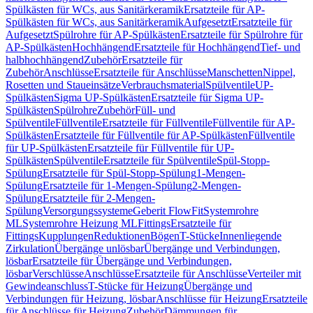
Spülkästen für WCs, aus Sanitärkeramik
Ersatzteile für AP-
Spülkästen für WCs, aus Sanitärkeramik
Aufgesetzt
Ersatzteile für
Aufgesetzt
Spülrohre für AP-Spülkästen
Ersatzteile für Spülrohre für
AP-Spülkästen
Hochhängend
Ersatzteile für Hochhängend
Tief- und
halbhochhängend
Zubehör
Ersatzteile für
Zubehör
Anschlüsse
Ersatzteile für Anschlüsse
Manschetten
Nippel,
Rosetten und Staueinsätze
Verbrauchsmaterial
Spülventile
UP-
Spülkästen
Sigma UP-Spülkästen
Ersatzteile für Sigma UP-
Spülkästen
Spülrohre
Zubehör
Füll- und
Spülventile
Füllventile
Ersatzteile für Füllventile
Füllventile für AP-
Spülkästen
Ersatzteile für Füllventile für AP-Spülkästen
Füllventile
für UP-Spülkästen
Ersatzteile für Füllventile für UP-
Spülkästen
Spülventile
Ersatzteile für Spülventile
Spül-Stopp-
Spülung
Ersatzteile für Spül-Stopp-Spülung
1-Mengen-
Spülung
Ersatzteile für 1-Mengen-Spülung
2-Mengen-
Spülung
Ersatzteile für 2-Mengen-
Spülung
Versorgungssysteme
Geberit FlowFit
Systemrohre
ML
Systemrohre Heizung ML
Fittings
Ersatzteile für
Fittings
Kupplungen
Reduktionen
Bögen
T-Stücke
Innenliegende
Zirkulation
Übergänge unlösbar
Übergänge und Verbindungen,
lösbar
Ersatzteile für Übergänge und Verbindungen,
lösbar
Verschlüsse
Anschlüsse
Ersatzteile für Anschlüsse
Verteiler mit
Gewindeanschluss
T-Stücke für Heizung
Übergänge und
Verbindungen für Heizung, lösbar
Anschlüsse für Heizung
Ersatzteile
für Anschlüsse für Heizung
Zubehör
Dämmungen für