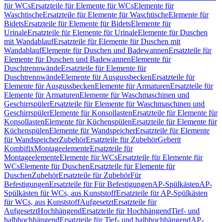
für WCs
Ersatzteile für Elemente für WCs
Elemente für
Waschtische
Ersatzteile für Elemente für Waschtische
Elemente für
Bidets
Ersatzteile für Elemente für Bidets
Elemente für
Urinale
Ersatzteile für Elemente für Urinale
Elemente für Duschen
mit Wandablauf
Ersatzteile für Elemente für Duschen mit
Wandablauf
Elemente für Duschen und Badewannen
Ersatzteile für
Elemente für Duschen und Badewannen
Elemente für
Duschtrennwände
Ersatzteile für Elemente für
Duschtrennwände
Elemente für Ausgussbecken
Ersatzteile für
Elemente für Ausgussbecken
Elemente für Armaturen
Ersatzteile für
Elemente für Armaturen
Elemente für Waschmaschinen und
Geschirrspüler
Ersatzteile für Elemente für Waschmaschinen und
Geschirrspüler
Elemente für Konsollasten
Ersatzteile für Elemente für
Konsollasten
Elemente für Küchenspülen
Ersatzteile für Elemente für
Küchenspülen
Elemente für Wandspeicher
Ersatzteile für Elemente
für Wandspeicher
Zubehör
Ersatzteile für Zubehör
Geberit
Kombifix
Montageelemente
Ersatzteile für
Montageelemente
Elemente für WCs
Ersatzteile für Elemente für
WCs
Elemente für Duschen
Ersatzteile für Elemente für
Duschen
Zubehör
Ersatzteile für Zubehör
Für
Befestigungen
Ersatzteile für Für Befestigungen
AP-Spülkästen
AP-
Spülkästen für WCs, aus Kunststoff
Ersatzteile für AP-Spülkästen
für WCs, aus Kunststoff
Aufgesetzt
Ersatzteile für
Aufgesetzt
Hochhängend
Ersatzteile für Hochhängend
Tief- und
halbhochhängend
Ersatzteile für Tief- und halbhochhängend
AP-