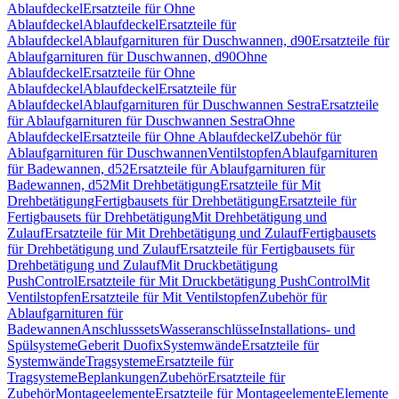
Ablaufdeckel
Ersatzteile für Ohne
Ablaufdeckel
Ablaufdeckel
Ersatzteile für
Ablaufdeckel
Ablaufgarnituren für Duschwannen, d90
Ersatzteile für
Ablaufgarnituren für Duschwannen, d90
Ohne
Ablaufdeckel
Ersatzteile für Ohne
Ablaufdeckel
Ablaufdeckel
Ersatzteile für
Ablaufdeckel
Ablaufgarnituren für Duschwannen Sestra
Ersatzteile
für Ablaufgarnituren für Duschwannen Sestra
Ohne
Ablaufdeckel
Ersatzteile für Ohne Ablaufdeckel
Zubehör für
Ablaufgarnituren für Duschwannen
Ventilstopfen
Ablaufgarnituren
für Badewannen, d52
Ersatzteile für Ablaufgarnituren für
Badewannen, d52
Mit Drehbetätigung
Ersatzteile für Mit
Drehbetätigung
Fertigbausets für Drehbetätigung
Ersatzteile für
Fertigbausets für Drehbetätigung
Mit Drehbetätigung und
Zulauf
Ersatzteile für Mit Drehbetätigung und Zulauf
Fertigbausets
für Drehbetätigung und Zulauf
Ersatzteile für Fertigbausets für
Drehbetätigung und Zulauf
Mit Druckbetätigung
PushControl
Ersatzteile für Mit Druckbetätigung PushControl
Mit
Ventilstopfen
Ersatzteile für Mit Ventilstopfen
Zubehör für
Ablaufgarnituren für
Badewannen
Anschlusssets
Wasseranschlüsse
Installations- und
Spülsysteme
Geberit Duofix
Systemwände
Ersatzteile für
Systemwände
Tragsysteme
Ersatzteile für
Tragsysteme
Beplankungen
Zubehör
Ersatzteile für
Zubehör
Montageelemente
Ersatzteile für Montageelemente
Elemente