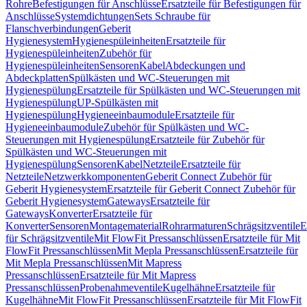
Rohre
Befestigungen für Anschlüsse
Ersatzteile für Befestigungen für
Anschlüsse
Systemdichtungen
Sets Schraube für
Flanschverbindungen
Geberit
Hygienesystem
Hygienespüleinheiten
Ersatzteile für
Hygienespüleinheiten
Zubehör für
Hygienespüleinheiten
Sensoren
Kabel
Abdeckungen und
Abdeckplatten
Spülkästen und WC-Steuerungen mit
Hygienespülung
Ersatzteile für Spülkästen und WC-Steuerungen mit
Hygienespülung
UP-Spülkästen mit
Hygienespülung
Hygieneeinbaumodule
Ersatzteile für
Hygieneeinbaumodule
Zubehör für Spülkästen und WC-
Steuerungen mit Hygienespülung
Ersatzteile für Zubehör für
Spülkästen und WC-Steuerungen mit
Hygienespülung
Sensoren
Kabel
Netzteile
Ersatzteile für
Netzteile
Netzwerkkomponenten
Geberit Connect Zubehör für
Geberit Hygienesystem
Ersatzteile für Geberit Connect Zubehör für
Geberit Hygienesystem
Gateways
Ersatzteile für
Gateways
Konverter
Ersatzteile für
Konverter
Sensoren
Montagematerial
Rohrarmaturen
Schrägsitzventile
E
für Schrägsitzventile
Mit FlowFit Pressanschlüssen
Ersatzteile für Mit
FlowFit Pressanschlüssen
Mit Mepla Pressanschlüssen
Ersatzteile für
Mit Mepla Pressanschlüssen
Mit Mapress
Pressanschlüssen
Ersatzteile für Mit Mapress
Pressanschlüssen
Probenahmeventile
Kugelhähne
Ersatzteile für
Kugelhähne
Mit FlowFit Pressanschlüssen
Ersatzteile für Mit FlowFit