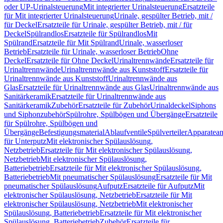
oder UP-Urinalsteuerung
Mit integrierter Urinalsteuerung
Ersatzteile
für Mit integrierter Urinalsteuerung
Urinale, gespülter Betrieb, mit /
für Deckel
Ersatzteile für Urinale, gespülter Betrieb, mit / für
Deckel
Spülrandlos
Ersatzteile für Spülrandlos
Mit
Spülrand
Ersatzteile für Mit Spülrand
Urinale, wasserloser
Betrieb
Ersatzteile für Urinale, wasserloser Betrieb
Ohne
Deckel
Ersatzteile für Ohne Deckel
Urinaltrennwände
Ersatzteile für
Urinaltrennwände
Urinaltrennwände aus Kunststoff
Ersatzteile für
Urinaltrennwände aus Kunststoff
Urinaltrennwände aus
Glas
Ersatzteile für Urinaltrennwände aus Glas
Urinaltrennwände aus
Sanitärkeramik
Ersatzteile für Urinaltrennwände aus
Sanitärkeramik
Zubehör
Ersatzteile für Zubehör
Urinaldeckel
Siphons
und Siphonzubehör
Spülrohre, Spülbögen und Übergänge
Ersatzteile
für Spülrohre, Spülbögen und
Übergänge
Befestigungsmaterial
Ablaufventile
Spülverteiler
Apparatean
für Unterputz
Mit elektronischer Spülauslösung,
Netzbetrieb
Ersatzteile für Mit elektronischer Spülauslösung,
Netzbetrieb
Mit elektronischer Spülauslösung,
Batteriebetrieb
Ersatzteile für Mit elektronischer Spülauslösung,
Batteriebetrieb
Mit pneumatischer Spülauslösung
Ersatzteile für Mit
pneumatischer Spülauslösung
Aufputz
Ersatzteile für Aufputz
Mit
elektronischer Spülauslösung, Netzbetrieb
Ersatzteile für Mit
elektronischer Spülauslösung, Netzbetrieb
Mit elektronischer
Spülauslösung, Batteriebetrieb
Ersatzteile für Mit elektronischer
Spülauslösung, Batteriebetrieb
Zubehör
Ersatzteile für