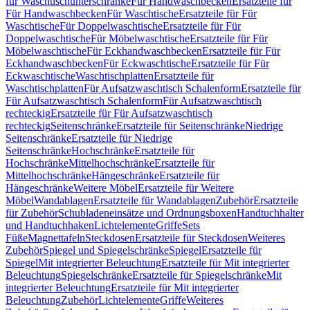
für Waschtischunterschränke
Für Handwaschbecken
Ersatzteile für
Für Handwaschbecken
Für Waschtische
Ersatzteile für Für
Waschtische
Für Doppelwaschtische
Ersatzteile für Für
Doppelwaschtische
Für Möbelwaschtische
Ersatzteile für Für
Möbelwaschtische
Für Eckhandwaschbecken
Ersatzteile für Für
Eckhandwaschbecken
Für Eckwaschtische
Ersatzteile für Für
Eckwaschtische
Waschtischplatten
Ersatzteile für
Waschtischplatten
Für Aufsatzwaschtisch Schalenform
Ersatzteile für
Für Aufsatzwaschtisch Schalenform
Für Aufsatzwaschtisch
rechteckig
Ersatzteile für Für Aufsatzwaschtisch
rechteckig
Seitenschränke
Ersatzteile für Seitenschränke
Niedrige
Seitenschränke
Ersatzteile für Niedrige
Seitenschränke
Hochschränke
Ersatzteile für
Hochschränke
Mittelhochschränke
Ersatzteile für
Mittelhochschränke
Hängeschränke
Ersatzteile für
Hängeschränke
Weitere Möbel
Ersatzteile für Weitere
Möbel
Wandablagen
Ersatzteile für Wandablagen
Zubehör
Ersatzteile
für Zubehör
Schubladeneinsätze und Ordnungsboxen
Handtuchhalter
und Handtuchhaken
Lichtelemente
Griffe
Sets
Füße
Magnettafeln
Steckdosen
Ersatzteile für Steckdosen
Weiteres
Zubehör
Spiegel und Spiegelschränke
Spiegel
Ersatzteile für
Spiegel
Mit integrierter Beleuchtung
Ersatzteile für Mit integrierter
Beleuchtung
Spiegelschränke
Ersatzteile für Spiegelschränke
Mit
integrierter Beleuchtung
Ersatzteile für Mit integrierter
Beleuchtung
Zubehör
Lichtelemente
Griffe
Weiteres