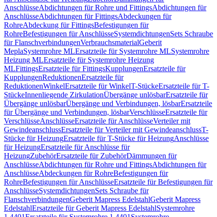
Anschlüsse
Abdichtungen für Rohre und Fittings
Abdichtungen für
Anschlüsse
Abdichtungen für Fittings
Abdeckungen für
Rohre
Abdeckung für Fittings
Befestigungen für
Rohre
Befestigungen für Anschlüsse
Systemdichtungen
Sets Schraube
für Flanschverbindungen
Verbrauchsmaterial
Geberit
Mepla
Systemrohre ML
Ersatzteile für Systemrohre ML
Systemrohre
Heizung ML
Ersatzteile für Systemrohre Heizung
ML
Fittings
Ersatzteile für Fittings
Kupplungen
Ersatzteile für
Kupplungen
Reduktionen
Ersatzteile für
Reduktionen
Winkel
Ersatzteile für Winkel
T-Stücke
Ersatzteile für T-
Stücke
Innenliegende Zirkulation
Übergänge unlösbar
Ersatzteile für
Übergänge unlösbar
Übergänge und Verbindungen, lösbar
Ersatzteile
für Übergänge und Verbindungen, lösbar
Verschlüsse
Ersatzteile für
Verschlüsse
Anschlüsse
Ersatzteile für Anschlüsse
Verteiler mit
Gewindeanschluss
Ersatzteile für Verteiler mit Gewindeanschluss
T-
Stücke für Heizung
Ersatzteile für T-Stücke für Heizung
Anschlüsse
für Heizung
Ersatzteile für Anschlüsse für
Heizung
Zubehör
Ersatzteile für Zubehör
Dämmungen für
Anschlüsse
Abdichtungen für Rohre und Fittings
Abdichtungen für
Anschlüsse
Abdeckungen für Rohre
Befestigungen für
Rohre
Befestigungen für Anschlüsse
Ersatzteile für Befestigungen für
Anschlüsse
Systemdichtungen
Sets Schraube für
Flanschverbindungen
Geberit Mapress Edelstahl
Geberit Mapress
Edelstahl
Ersatzteile für Geberit Mapress Edelstahl
Systemrohre
1.4401
Ersatzteile für Systemrohre 1.4401
Systemrohre