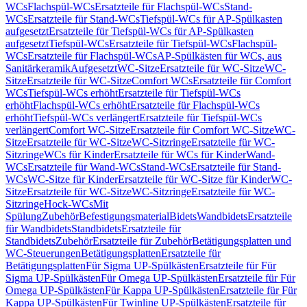
WCs
Flachspül-WCs
Ersatzteile für Flachspül-WCs
Stand-
WCs
Ersatzteile für Stand-WCs
Tiefspül-WCs für AP-Spülkasten
aufgesetzt
Ersatzteile für Tiefspül-WCs für AP-Spülkasten
aufgesetzt
Tiefspül-WCs
Ersatzteile für Tiefspül-WCs
Flachspül-
WCs
Ersatzteile für Flachspül-WCs
AP-Spülkästen für WCs, aus
Sanitärkeramik
Aufgesetzt
WC-Sitze
Ersatzteile für WC-Sitze
WC-
Sitze
Ersatzteile für WC-Sitze
Comfort WCs
Ersatzteile für Comfort
WCs
Tiefspül-WCs erhöht
Ersatzteile für Tiefspül-WCs
erhöht
Flachspül-WCs erhöht
Ersatzteile für Flachspül-WCs
erhöht
Tiefspül-WCs verlängert
Ersatzteile für Tiefspül-WCs
verlängert
Comfort WC-Sitze
Ersatzteile für Comfort WC-Sitze
WC-
Sitze
Ersatzteile für WC-Sitze
WC-Sitzringe
Ersatzteile für WC-
Sitzringe
WCs für Kinder
Ersatzteile für WCs für Kinder
Wand-
WCs
Ersatzteile für Wand-WCs
Stand-WCs
Ersatzteile für Stand-
WCs
WC-Sitze für Kinder
Ersatzteile für WC-Sitze für Kinder
WC-
Sitze
Ersatzteile für WC-Sitze
WC-Sitzringe
Ersatzteile für WC-
Sitzringe
Hock-WCs
Mit
Spülung
Zubehör
Befestigungsmaterial
Bidets
Wandbidets
Ersatzteile
für Wandbidets
Standbidets
Ersatzteile für
Standbidets
Zubehör
Ersatzteile für Zubehör
Betätigungsplatten und
WC-Steuerungen
Betätigungsplatten
Ersatzteile für
Betätigungsplatten
Für Sigma UP-Spülkästen
Ersatzteile für Für
Sigma UP-Spülkästen
Für Omega UP-Spülkästen
Ersatzteile für Für
Omega UP-Spülkästen
Für Kappa UP-Spülkästen
Ersatzteile für Für
Kappa UP-Spülkästen
Für Twinline UP-Spülkästen
Ersatzteile für