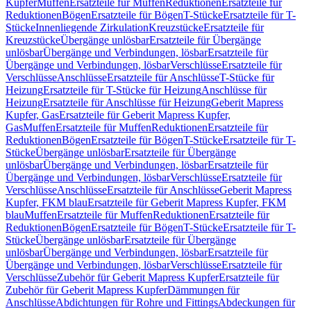
Kupfer
Muffen
Ersatzteile für Muffen
Reduktionen
Ersatzteile für
Reduktionen
Bögen
Ersatzteile für Bögen
T-Stücke
Ersatzteile für T-
Stücke
Innenliegende Zirkulation
Kreuzstücke
Ersatzteile für
Kreuzstücke
Übergänge unlösbar
Ersatzteile für Übergänge
unlösbar
Übergänge und Verbindungen, lösbar
Ersatzteile für
Übergänge und Verbindungen, lösbar
Verschlüsse
Ersatzteile für
Verschlüsse
Anschlüsse
Ersatzteile für Anschlüsse
T-Stücke für
Heizung
Ersatzteile für T-Stücke für Heizung
Anschlüsse für
Heizung
Ersatzteile für Anschlüsse für Heizung
Geberit Mapress
Kupfer, Gas
Ersatzteile für Geberit Mapress Kupfer,
Gas
Muffen
Ersatzteile für Muffen
Reduktionen
Ersatzteile für
Reduktionen
Bögen
Ersatzteile für Bögen
T-Stücke
Ersatzteile für T-
Stücke
Übergänge unlösbar
Ersatzteile für Übergänge
unlösbar
Übergänge und Verbindungen, lösbar
Ersatzteile für
Übergänge und Verbindungen, lösbar
Verschlüsse
Ersatzteile für
Verschlüsse
Anschlüsse
Ersatzteile für Anschlüsse
Geberit Mapress
Kupfer, FKM blau
Ersatzteile für Geberit Mapress Kupfer, FKM
blau
Muffen
Ersatzteile für Muffen
Reduktionen
Ersatzteile für
Reduktionen
Bögen
Ersatzteile für Bögen
T-Stücke
Ersatzteile für T-
Stücke
Übergänge unlösbar
Ersatzteile für Übergänge
unlösbar
Übergänge und Verbindungen, lösbar
Ersatzteile für
Übergänge und Verbindungen, lösbar
Verschlüsse
Ersatzteile für
Verschlüsse
Zubehör für Geberit Mapress Kupfer
Ersatzteile für
Zubehör für Geberit Mapress Kupfer
Dämmungen für
Anschlüsse
Abdichtungen für Rohre und Fittings
Abdeckungen für