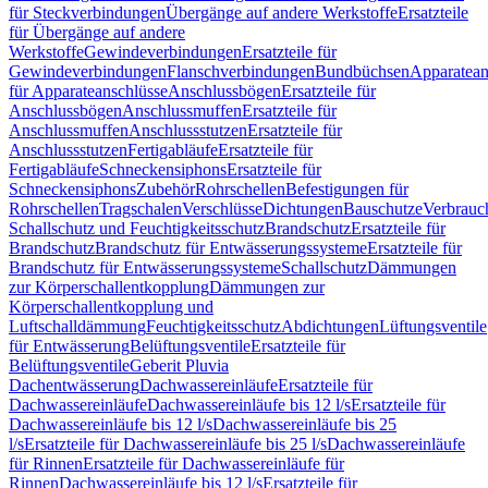
für Steckverbindungen
Übergänge auf andere Werkstoffe
Ersatzteile
für Übergänge auf andere
Werkstoffe
Gewindeverbindungen
Ersatzteile für
Gewindeverbindungen
Flanschverbindungen
Bundbüchsen
Apparatean
für Apparateanschlüsse
Anschlussbögen
Ersatzteile für
Anschlussbögen
Anschlussmuffen
Ersatzteile für
Anschlussmuffen
Anschlussstutzen
Ersatzteile für
Anschlussstutzen
Fertigabläufe
Ersatzteile für
Fertigabläufe
Schneckensiphons
Ersatzteile für
Schneckensiphons
Zubehör
Rohrschellen
Befestigungen für
Rohrschellen
Tragschalen
Verschlüsse
Dichtungen
Bauschutze
Verbrauc
Schallschutz und Feuchtigkeitsschutz
Brandschutz
Ersatzteile für
Brandschutz
Brandschutz für Entwässerungssysteme
Ersatzteile für
Brandschutz für Entwässerungssysteme
Schallschutz
Dämmungen
zur Körperschallentkopplung
Dämmungen zur
Körperschallentkopplung und
Luftschalldämmung
Feuchtigkeitsschutz
Abdichtungen
Lüftungsventile
für Entwässerung
Belüftungsventile
Ersatzteile für
Belüftungsventile
Geberit Pluvia
Dachentwässerung
Dachwassereinläufe
Ersatzteile für
Dachwassereinläufe
Dachwassereinläufe bis 12 l/s
Ersatzteile für
Dachwassereinläufe bis 12 l/s
Dachwassereinläufe bis 25
l/s
Ersatzteile für Dachwassereinläufe bis 25 l/s
Dachwassereinläufe
für Rinnen
Ersatzteile für Dachwassereinläufe für
Rinnen
Dachwassereinläufe bis 12 l/s
Ersatzteile für