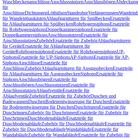
Waschbeckenanschlüsse
Anschlussstutzen
Anschlussbögen
Abdeckung
für
Anschlüsse
Dichtungen
Löthülsen
Standrohre
Verlängerungen
Wandeinb
für Wandeinbaukästen
Ablaufgarnituren für Spülbecken
Ersatzteile
für Ablaufgarnituren für Spülbecken
Rohrbogensiphons
Ersatzteile
für Rohrbogensiphons
Doppelkammersiphons
Ersatzteile für
Doppelkammersiphons
Anschlussstutzen
Ersatzteile für
Anschlussstutzen
Zubehör
Ersatzteile für Zubehör
Ablaufgarnituren
für Geräte
Ersatzteile für Ablaufgarnituren für
Geräte
Rohrbogensiphons
Ersatzteile für Rohrbogensiphons
UP-
Siphons
Ersatzteile für UP-Siphons
AP-Siphons
Ersatzteile für AP-
Siphons
Anschlüsse
Ersatzteile für
Anschlüsse
Zubehör
Ablaufgarnituren für Ausgussbecken
Ersatzteile
für Ablaufgarnituren für Ausgussbecken
Siphons
Ersatzteile für
Siphons
Anschlussbögen
Ersatzteile für
Anschlussbögen
Anschlussstutzen
Ersatzteile für
Anschlussstutzen
Ablaufventile
Ersatzteile für
Ablaufventile
Zubehör
Ersatzteile für Zubehör
Duschen und
Badewannen
Duschen
Bodenentwässerung für Duschen
Ersatzteile
für Bodenentwässerung für Duschen
Duschrinnen
Ersatzteile für
Duschrinnen
Zubehör für Duschrinnen
Ersatzteile für Zubehör für
Duschrinnen
Duschbodenabläufe
Ersatzteile für
Duschbodenabläufe
Zubehör für Duschbodenabläufe
Ersatzteile für
Zubehör für Duschbodenabläufe
Wandabläufe
Ersatzteile für
Wandabläufe
Zubehör für Wandabläufe
Ersatzteile für Zubehör für