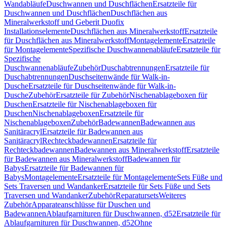
Wandabläufe
Duschwannen und Duschflächen
Ersatzteile für
Duschwannen und Duschflächen
Duschflächen aus
Mineralwerkstoff und Geberit Duofix
Installationselemente
Duschflächen aus Mineralwerkstoff
Ersatzteile
für Duschflächen aus Mineralwerkstoff
Montagelemente
Ersatzteile
für Montagelemente
Spezifische Duschwannenabläufe
Ersatzteile für
Spezifische
Duschwannenabläufe
Zubehör
Duschabtrennungen
Ersatzteile für
Duschabtrennungen
Duschseitenwände für Walk-in-
Dusche
Ersatzteile für Duschseitenwände für Walk-in-
Dusche
Zubehör
Ersatzteile für Zubehör
Nischenablageboxen für
Duschen
Ersatzteile für Nischenablageboxen für
Duschen
Nischenablageboxen
Ersatzteile für
Nischenablageboxen
Zubehör
Badewannen
Badewannen aus
Sanitäracryl
Ersatzteile für Badewannen aus
Sanitäracryl
Rechteckbadewannen
Ersatzteile für
Rechteckbadewannen
Badewannen aus Mineralwerkstoff
Ersatzteile
für Badewannen aus Mineralwerkstoff
Badewannen für
Babys
Ersatzteile für Badewannen für
Babys
Montagelemente
Ersatzteile für Montagelemente
Sets Füße und
Sets Traversen und Wandanker
Ersatzteile für Sets Füße und Sets
Traversen und Wandanker
Zubehör
Reparatursets
Weiteres
Zubehör
Apparateanschlüsse für Duschen und
Badewannen
Ablaufgarnituren für Duschwannen, d52
Ersatzteile für
Ablaufgarnituren für Duschwannen, d52
Ohne