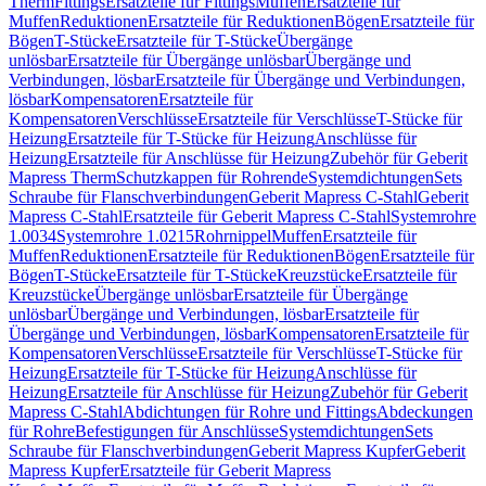
Therm
Fittings
Ersatzteile für Fittings
Muffen
Ersatzteile für
Muffen
Reduktionen
Ersatzteile für Reduktionen
Bögen
Ersatzteile für
Bögen
T-Stücke
Ersatzteile für T-Stücke
Übergänge
unlösbar
Ersatzteile für Übergänge unlösbar
Übergänge und
Verbindungen, lösbar
Ersatzteile für Übergänge und Verbindungen,
lösbar
Kompensatoren
Ersatzteile für
Kompensatoren
Verschlüsse
Ersatzteile für Verschlüsse
T-Stücke für
Heizung
Ersatzteile für T-Stücke für Heizung
Anschlüsse für
Heizung
Ersatzteile für Anschlüsse für Heizung
Zubehör für Geberit
Mapress Therm
Schutzkappen für Rohrende
Systemdichtungen
Sets
Schraube für Flanschverbindungen
Geberit Mapress C-Stahl
Geberit
Mapress C-Stahl
Ersatzteile für Geberit Mapress C-Stahl
Systemrohre
1.0034
Systemrohre 1.0215
Rohrnippel
Muffen
Ersatzteile für
Muffen
Reduktionen
Ersatzteile für Reduktionen
Bögen
Ersatzteile für
Bögen
T-Stücke
Ersatzteile für T-Stücke
Kreuzstücke
Ersatzteile für
Kreuzstücke
Übergänge unlösbar
Ersatzteile für Übergänge
unlösbar
Übergänge und Verbindungen, lösbar
Ersatzteile für
Übergänge und Verbindungen, lösbar
Kompensatoren
Ersatzteile für
Kompensatoren
Verschlüsse
Ersatzteile für Verschlüsse
T-Stücke für
Heizung
Ersatzteile für T-Stücke für Heizung
Anschlüsse für
Heizung
Ersatzteile für Anschlüsse für Heizung
Zubehör für Geberit
Mapress C-Stahl
Abdichtungen für Rohre und Fittings
Abdeckungen
für Rohre
Befestigungen für Anschlüsse
Systemdichtungen
Sets
Schraube für Flanschverbindungen
Geberit Mapress Kupfer
Geberit
Mapress Kupfer
Ersatzteile für Geberit Mapress