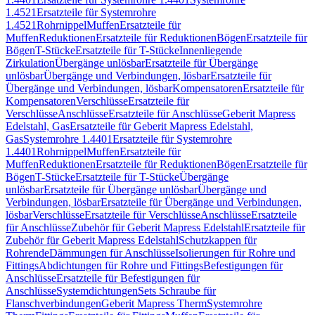
1.4521
Ersatzteile für Systemrohre
1.4521
Rohrnippel
Muffen
Ersatzteile für
Muffen
Reduktionen
Ersatzteile für Reduktionen
Bögen
Ersatzteile für
Bögen
T-Stücke
Ersatzteile für T-Stücke
Innenliegende
Zirkulation
Übergänge unlösbar
Ersatzteile für Übergänge
unlösbar
Übergänge und Verbindungen, lösbar
Ersatzteile für
Übergänge und Verbindungen, lösbar
Kompensatoren
Ersatzteile für
Kompensatoren
Verschlüsse
Ersatzteile für
Verschlüsse
Anschlüsse
Ersatzteile für Anschlüsse
Geberit Mapress
Edelstahl, Gas
Ersatzteile für Geberit Mapress Edelstahl,
Gas
Systemrohre 1.4401
Ersatzteile für Systemrohre
1.4401
Rohrnippel
Muffen
Ersatzteile für
Muffen
Reduktionen
Ersatzteile für Reduktionen
Bögen
Ersatzteile für
Bögen
T-Stücke
Ersatzteile für T-Stücke
Übergänge
unlösbar
Ersatzteile für Übergänge unlösbar
Übergänge und
Verbindungen, lösbar
Ersatzteile für Übergänge und Verbindungen,
lösbar
Verschlüsse
Ersatzteile für Verschlüsse
Anschlüsse
Ersatzteile
für Anschlüsse
Zubehör für Geberit Mapress Edelstahl
Ersatzteile für
Zubehör für Geberit Mapress Edelstahl
Schutzkappen für
Rohrende
Dämmungen für Anschlüsse
Isolierungen für Rohre und
Fittings
Abdichtungen für Rohre und Fittings
Befestigungen für
Anschlüsse
Ersatzteile für Befestigungen für
Anschlüsse
Systemdichtungen
Sets Schraube für
Flanschverbindungen
Geberit Mapress Therm
Systemrohre