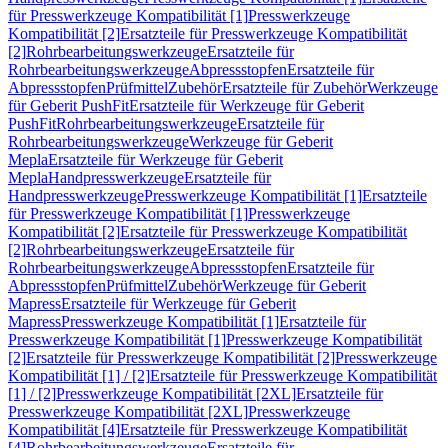
für Presswerkzeuge Kompatibilität [1]
Presswerkzeuge
Kompatibilität [2]
Ersatzteile für Presswerkzeuge Kompatibilität
[2]
Rohrbearbeitungswerkzeuge
Ersatzteile für
Rohrbearbeitungswerkzeuge
Abpressstopfen
Ersatzteile für
Abpressstopfen
Prüfmittel
Zubehör
Ersatzteile für Zubehör
Werkzeuge
für Geberit PushFit
Ersatzteile für Werkzeuge für Geberit
PushFit
Rohrbearbeitungswerkzeuge
Ersatzteile für
Rohrbearbeitungswerkzeuge
Werkzeuge für Geberit
Mepla
Ersatzteile für Werkzeuge für Geberit
Mepla
Handpresswerkzeuge
Ersatzteile für
Handpresswerkzeuge
Presswerkzeuge Kompatibilität [1]
Ersatzteile
für Presswerkzeuge Kompatibilität [1]
Presswerkzeuge
Kompatibilität [2]
Ersatzteile für Presswerkzeuge Kompatibilität
[2]
Rohrbearbeitungswerkzeuge
Ersatzteile für
Rohrbearbeitungswerkzeuge
Abpressstopfen
Ersatzteile für
Abpressstopfen
Prüfmittel
Zubehör
Werkzeuge für Geberit
Mapress
Ersatzteile für Werkzeuge für Geberit
Mapress
Presswerkzeuge Kompatibilität [1]
Ersatzteile für
Presswerkzeuge Kompatibilität [1]
Presswerkzeuge Kompatibilität
[2]
Ersatzteile für Presswerkzeuge Kompatibilität [2]
Presswerkzeuge
Kompatibilität [1] / [2]
Ersatzteile für Presswerkzeuge Kompatibilität
[1] / [2]
Presswerkzeuge Kompatibilität [2XL]
Ersatzteile für
Presswerkzeuge Kompatibilität [2XL]
Presswerkzeuge
Kompatibilität [4]
Ersatzteile für Presswerkzeuge Kompatibilität
[4]
Rohrbearbeitungswerkzeuge
Ersatzteile für