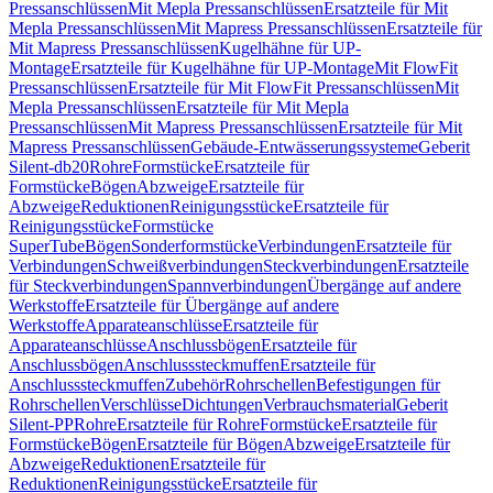
Pressanschlüssen
Mit Mepla Pressanschlüssen
Ersatzteile für Mit
Mepla Pressanschlüssen
Mit Mapress Pressanschlüssen
Ersatzteile für
Mit Mapress Pressanschlüssen
Kugelhähne für UP-
Montage
Ersatzteile für Kugelhähne für UP-Montage
Mit FlowFit
Pressanschlüssen
Ersatzteile für Mit FlowFit Pressanschlüssen
Mit
Mepla Pressanschlüssen
Ersatzteile für Mit Mepla
Pressanschlüssen
Mit Mapress Pressanschlüssen
Ersatzteile für Mit
Mapress Pressanschlüssen
Gebäude-Entwässerungssysteme
Geberit
Silent-db20
Rohre
Formstücke
Ersatzteile für
Formstücke
Bögen
Abzweige
Ersatzteile für
Abzweige
Reduktionen
Reinigungsstücke
Ersatzteile für
Reinigungsstücke
Formstücke
SuperTube
Bögen
Sonderformstücke
Verbindungen
Ersatzteile für
Verbindungen
Schweißverbindungen
Steckverbindungen
Ersatzteile
für Steckverbindungen
Spannverbindungen
Übergänge auf andere
Werkstoffe
Ersatzteile für Übergänge auf andere
Werkstoffe
Apparateanschlüsse
Ersatzteile für
Apparateanschlüsse
Anschlussbögen
Ersatzteile für
Anschlussbögen
Anschlusssteckmuffen
Ersatzteile für
Anschlusssteckmuffen
Zubehör
Rohrschellen
Befestigungen für
Rohrschellen
Verschlüsse
Dichtungen
Verbrauchsmaterial
Geberit
Silent-PP
Rohre
Ersatzteile für Rohre
Formstücke
Ersatzteile für
Formstücke
Bögen
Ersatzteile für Bögen
Abzweige
Ersatzteile für
Abzweige
Reduktionen
Ersatzteile für
Reduktionen
Reinigungsstücke
Ersatzteile für