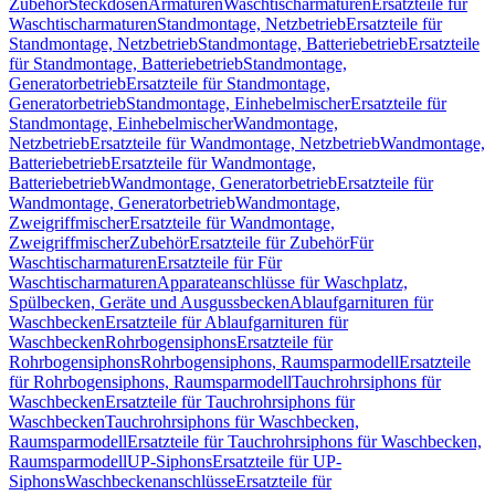
Zubehör
Steckdosen
Armaturen
Waschtischarmaturen
Ersatzteile für
Waschtischarmaturen
Standmontage, Netzbetrieb
Ersatzteile für
Standmontage, Netzbetrieb
Standmontage, Batteriebetrieb
Ersatzteile
für Standmontage, Batteriebetrieb
Standmontage,
Generatorbetrieb
Ersatzteile für Standmontage,
Generatorbetrieb
Standmontage, Einhebelmischer
Ersatzteile für
Standmontage, Einhebelmischer
Wandmontage,
Netzbetrieb
Ersatzteile für Wandmontage, Netzbetrieb
Wandmontage,
Batteriebetrieb
Ersatzteile für Wandmontage,
Batteriebetrieb
Wandmontage, Generatorbetrieb
Ersatzteile für
Wandmontage, Generatorbetrieb
Wandmontage,
Zweigriffmischer
Ersatzteile für Wandmontage,
Zweigriffmischer
Zubehör
Ersatzteile für Zubehör
Für
Waschtischarmaturen
Ersatzteile für Für
Waschtischarmaturen
Apparateanschlüsse für Waschplatz,
Spülbecken, Geräte und Ausgussbecken
Ablaufgarnituren für
Waschbecken
Ersatzteile für Ablaufgarnituren für
Waschbecken
Rohrbogensiphons
Ersatzteile für
Rohrbogensiphons
Rohrbogensiphons, Raumsparmodell
Ersatzteile
für Rohrbogensiphons, Raumsparmodell
Tauchrohrsiphons für
Waschbecken
Ersatzteile für Tauchrohrsiphons für
Waschbecken
Tauchrohrsiphons für Waschbecken,
Raumsparmodell
Ersatzteile für Tauchrohrsiphons für Waschbecken,
Raumsparmodell
UP-Siphons
Ersatzteile für UP-
Siphons
Waschbeckenanschlüsse
Ersatzteile für