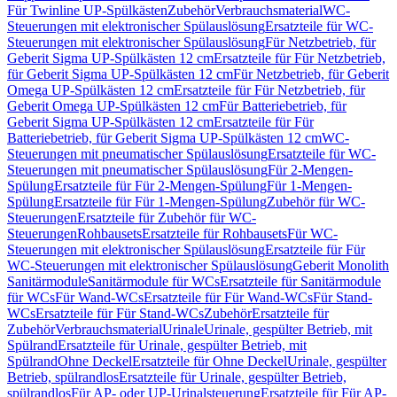
Für Twinline UP-Spülkästen
Zubehör
Verbrauchsmaterial
WC-
Steuerungen mit elektronischer Spülauslösung
Ersatzteile für WC-
Steuerungen mit elektronischer Spülauslösung
Für Netzbetrieb, für
Geberit Sigma UP-Spülkästen 12 cm
Ersatzteile für Für Netzbetrieb,
für Geberit Sigma UP-Spülkästen 12 cm
Für Netzbetrieb, für Geberit
Omega UP-Spülkästen 12 cm
Ersatzteile für Für Netzbetrieb, für
Geberit Omega UP-Spülkästen 12 cm
Für Batteriebetrieb, für
Geberit Sigma UP-Spülkästen 12 cm
Ersatzteile für Für
Batteriebetrieb, für Geberit Sigma UP-Spülkästen 12 cm
WC-
Steuerungen mit pneumatischer Spülauslösung
Ersatzteile für WC-
Steuerungen mit pneumatischer Spülauslösung
Für 2-Mengen-
Spülung
Ersatzteile für Für 2-Mengen-Spülung
Für 1-Mengen-
Spülung
Ersatzteile für Für 1-Mengen-Spülung
Zubehör für WC-
Steuerungen
Ersatzteile für Zubehör für WC-
Steuerungen
Rohbausets
Ersatzteile für Rohbausets
Für WC-
Steuerungen mit elektronischer Spülauslösung
Ersatzteile für Für
WC-Steuerungen mit elektronischer Spülauslösung
Geberit Monolith
Sanitärmodule
Sanitärmodule für WCs
Ersatzteile für Sanitärmodule
für WCs
Für Wand-WCs
Ersatzteile für Für Wand-WCs
Für Stand-
WCs
Ersatzteile für Für Stand-WCs
Zubehör
Ersatzteile für
Zubehör
Verbrauchsmaterial
Urinale
Urinale, gespülter Betrieb, mit
Spülrand
Ersatzteile für Urinale, gespülter Betrieb, mit
Spülrand
Ohne Deckel
Ersatzteile für Ohne Deckel
Urinale, gespülter
Betrieb, spülrandlos
Ersatzteile für Urinale, gespülter Betrieb,
spülrandlos
Für AP- oder UP-Urinalsteuerung
Ersatzteile für Für AP-