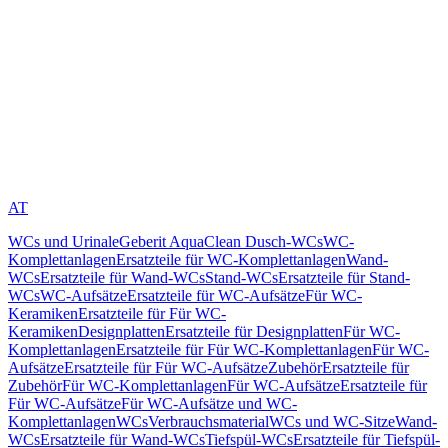
AT
WCs und Urinale
Geberit AquaClean Dusch-WCs
WC-
Komplettanlagen
Ersatzteile für WC-Komplettanlagen
Wand-
WCs
Ersatzteile für Wand-WCs
Stand-WCs
Ersatzteile für Stand-
WCs
WC-Aufsätze
Ersatzteile für WC-Aufsätze
Für WC-
Keramiken
Ersatzteile für Für WC-
Keramiken
Designplatten
Ersatzteile für Designplatten
Für WC-
Komplettanlagen
Ersatzteile für Für WC-Komplettanlagen
Für WC-
Aufsätze
Ersatzteile für Für WC-Aufsätze
Zubehör
Ersatzteile für
Zubehör
Für WC-Komplettanlagen
Für WC-Aufsätze
Ersatzteile für
Für WC-Aufsätze
Für WC-Aufsätze und WC-
Komplettanlagen
WCs
Verbrauchsmaterial
WCs und WC-Sitze
Wand-
WCs
Ersatzteile für Wand-WCs
Tiefspül-WCs
Ersatzteile für Tiefspül-