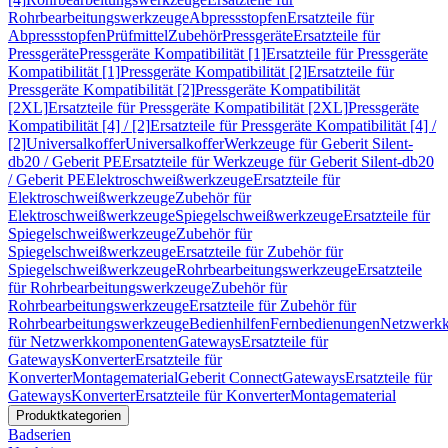
Rohrbearbeitungswerkzeuge
Abpressstopfen
Ersatzteile für
Abpressstopfen
Prüfmittel
Zubehör
Pressgeräte
Ersatzteile für
Pressgeräte
Pressgeräte Kompatibilität [1]
Ersatzteile für Pressgeräte
Kompatibilität [1]
Pressgeräte Kompatibilität [2]
Ersatzteile für
Pressgeräte Kompatibilität [2]
Pressgeräte Kompatibilität
[2XL]
Ersatzteile für Pressgeräte Kompatibilität [2XL]
Pressgeräte
Kompatibilität [4] / [2]
Ersatzteile für Pressgeräte Kompatibilität [4] /
[2]
Universalkoffer
Universalkoffer
Werkzeuge für Geberit Silent-
db20 / Geberit PE
Ersatzteile für Werkzeuge für Geberit Silent-db20
/ Geberit PE
Elektroschweißwerkzeuge
Ersatzteile für
Elektroschweißwerkzeuge
Zubehör für
Elektroschweißwerkzeuge
Spiegelschweißwerkzeuge
Ersatzteile für
Spiegelschweißwerkzeuge
Zubehör für
Spiegelschweißwerkzeuge
Ersatzteile für Zubehör für
Spiegelschweißwerkzeuge
Rohrbearbeitungswerkzeuge
Ersatzteile
für Rohrbearbeitungswerkzeuge
Zubehör für
Rohrbearbeitungswerkzeuge
Ersatzteile für Zubehör für
Rohrbearbeitungswerkzeuge
Bedienhilfen
Fernbedienungen
Netzwerk
für Netzwerkkomponenten
Gateways
Ersatzteile für
Gateways
Konverter
Ersatzteile für
Konverter
Montagematerial
Geberit Connect
Gateways
Ersatzteile für
Gateways
Konverter
Ersatzteile für Konverter
Montagematerial
Produktkategorien
Badserien