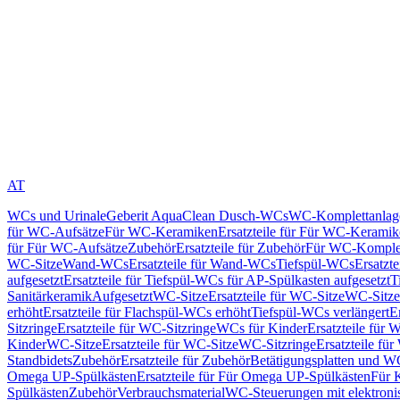
AT
WCs und Urinale
Geberit AquaClean Dusch-WCs
WC-Komplettanlag
für WC-Aufsätze
Für WC-Keramiken
Ersatzteile für Für WC-Kerami
für Für WC-Aufsätze
Zubehör
Ersatzteile für Zubehör
Für WC-Komplet
WC-Sitze
Wand-WCs
Ersatzteile für Wand-WCs
Tiefspül-WCs
Ersatzt
aufgesetzt
Ersatzteile für Tiefspül-WCs für AP-Spülkasten aufgesetzt
T
Sanitärkeramik
Aufgesetzt
WC-Sitze
Ersatzteile für WC-Sitze
WC-Sitze
erhöht
Ersatzteile für Flachspül-WCs erhöht
Tiefspül-WCs verlängert
E
Sitzringe
Ersatzteile für WC-Sitzringe
WCs für Kinder
Ersatzteile für 
Kinder
WC-Sitze
Ersatzteile für WC-Sitze
WC-Sitzringe
Ersatzteile fü
Standbidets
Zubehör
Ersatzteile für Zubehör
Betätigungsplatten und W
Omega UP-Spülkästen
Ersatzteile für Für Omega UP-Spülkästen
Für 
Spülkästen
Zubehör
Verbrauchsmaterial
WC-Steuerungen mit elektroni