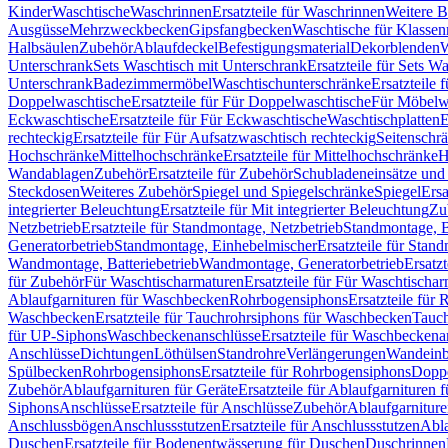
Kinder
Waschtische
Waschrinnen
Ersatzteile für Waschrinnen
Weitere 
Ausgüsse
Mehrzweckbecken
Gipsfangbecken
Waschtische für Klasse
Halbsäulen
Zubehör
Ablaufdeckel
Befestigungsmaterial
Dekorblenden
W
Unterschrank
Sets Waschtisch mit Unterschrank
Ersatzteile für Sets W
Unterschrank
Badezimmermöbel
Waschtischunterschränke
Ersatzteile 
Doppelwaschtische
Ersatzteile für Für Doppelwaschtische
Für Möbelw
Eckwaschtische
Ersatzteile für Für Eckwaschtische
Waschtischplatten
E
rechteckig
Ersatzteile für Für Aufsatzwaschtisch rechteckig
Seitenschr
Hochschränke
Mittelhochschränke
Ersatzteile für Mittelhochschränke
H
Wandablagen
Zubehör
Ersatzteile für Zubehör
Schubladeneinsätze un
Steckdosen
Weiteres Zubehör
Spiegel und Spiegelschränke
Spiegel
Ersa
integrierter Beleuchtung
Ersatzteile für Mit integrierter Beleuchtung
Zu
Netzbetrieb
Ersatzteile für Standmontage, Netzbetrieb
Standmontage, Ba
Generatorbetrieb
Standmontage, Einhebelmischer
Ersatzteile für Stan
Wandmontage, Batteriebetrieb
Wandmontage, Generatorbetrieb
Ersatz
für Zubehör
Für Waschtischarmaturen
Ersatzteile für Für Waschtischa
Ablaufgarnituren für Waschbecken
Rohrbogensiphons
Ersatzteile für
Waschbecken
Ersatzteile für Tauchrohrsiphons für Waschbecken
Tauch
für UP-Siphons
Waschbeckenanschlüsse
Ersatzteile für Waschbeckena
Anschlüsse
Dichtungen
Löthülsen
Standrohre
Verlängerungen
Wandeinb
Spülbecken
Rohrbogensiphons
Ersatzteile für Rohrbogensiphons
Dopp
Zubehör
Ablaufgarnituren für Geräte
Ersatzteile für Ablaufgarnituren 
Siphons
Anschlüsse
Ersatzteile für Anschlüsse
Zubehör
Ablaufgarnitur
Anschlussbögen
Anschlussstutzen
Ersatzteile für Anschlussstutzen
Abla
Duschen
Ersatzteile für Bodenentwässerung für Duschen
Duschrinnen