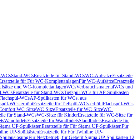
nd-WCs
Stand-WCs
Ersatzteile für Stand-WCs
WC-Aufsätze
Ersatzteile
Ersatzteile für Für WC-Komplettanlagen
Für WC-Aufsätze
Ersatzteile
fsätze und WC-Komplettanlagen
WCs
Verbrauchsmaterial
WCs und
d-WCs
Ersatzteile für Stand-WCs
Tiefspül-WCs für AP-Spülkasten
r Flachspül-WCs
AP-Spülkästen für WCs, aus
fspül-WCs erhöht
Ersatzteile für Tiefspül-WCs erhöht
Flachspül-WCs
r Comfort WC-Sitze
WC-Sitze
Ersatzteile für WC-Sitze
WC-
eile für Stand-WCs
WC-Sitze für Kinder
Ersatzteile für WC-Sitze für
ts
Wandbidets
Ersatzteile für Wandbidets
Standbidets
Ersatzteile für
Sigma UP-Spülkästen
Ersatzteile für Für Sigma UP-Spülkästen
Für
line UP-Spülkästen
Ersatzteile für Für Twinline UP-
 Spülauslösung
Für Netzbetrieb, für Geberit Sigma UP-Spülkästen 12