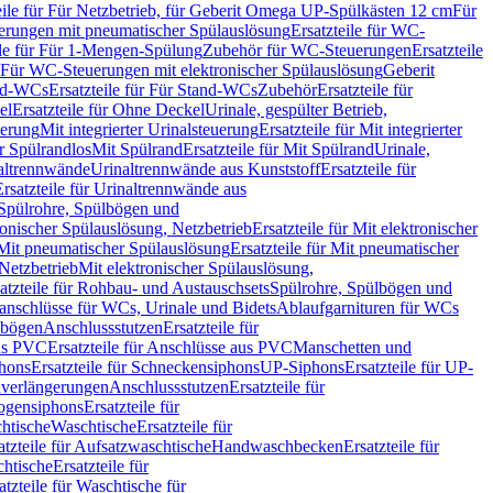
eile für Für Netzbetrieb, für Geberit Omega UP-Spülkästen 12 cm
Für
rungen mit pneumatischer Spülauslösung
Ersatzteile für WC-
ile für Für 1-Mengen-Spülung
Zubehör für WC-Steuerungen
Ersatzteile
ür Für WC-Steuerungen mit elektronischer Spülauslösung
Geberit
nd-WCs
Ersatzteile für Für Stand-WCs
Zubehör
Ersatzteile für
el
Ersatzteile für Ohne Deckel
Urinale, gespülter Betrieb,
uerung
Mit integrierter Urinalsteuerung
Ersatzteile für Mit integrierter
ür Spülrandlos
Mit Spülrand
Ersatzteile für Mit Spülrand
Urinale,
naltrennwände
Urinaltrennwände aus Kunststoff
Ersatzteile für
Ersatzteile für Urinaltrennwände aus
r Spülrohre, Spülbögen und
ronischer Spülauslösung, Netzbetrieb
Ersatzteile für Mit elektronischer
Mit pneumatischer Spülauslösung
Ersatzteile für Mit pneumatischer
 Netzbetrieb
Mit elektronischer Spülauslösung,
atzteile für Rohbau- und Austauschsets
Spülrohre, Spülbögen und
anschlüsse für WCs, Urinale und Bidets
Ablaufgarnituren für WCs
ssbögen
Anschlussstutzen
Ersatzteile für
us PVC
Ersatzteile für Anschlüsse aus PVC
Manschetten und
hons
Ersatzteile für Schneckensiphons
UP-Siphons
Ersatzteile für UP-
enverlängerungen
Anschlussstutzen
Ersatzteile für
ogensiphons
Ersatzteile für
htische
Waschtische
Ersatzteile für
atzteile für Aufsatzwaschtische
Handwaschbecken
Ersatzteile für
htische
Ersatzteile für
atzteile für Waschtische für