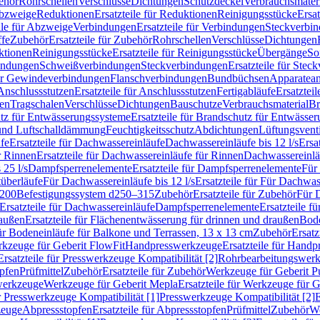
ehör
Rohrschellen
Verschlüsse
Dichtungen
Schutzdeckel
Verbrauchsmater
Abzweige
Reduktionen
Ersatzteile für Reduktionen
Reinigungsstücke
Ersat
ile für Abzweige
Verbindungen
Ersatzteile für Verbindungen
Steckverbi
ffe
Zubehör
Ersatzteile für Zubehör
Rohrschellen
Verschlüsse
Dichtungen
ktionen
Reinigungsstücke
Ersatzteile für Reinigungsstücke
Übergänge
So
bindungen
Schweißverbindungen
Steckverbindungen
Ersatzteile für Ste
für Gewindeverbindungen
Flanschverbindungen
Bundbüchsen
Apparatean
Anschlussstutzen
Ersatzteile für Anschlussstutzen
Fertigabläufe
Ersatzteil
len
Tragschalen
Verschlüsse
Dichtungen
Bauschutze
Verbrauchsmaterial
Br
tz für Entwässerungssysteme
Ersatzteile für Brandschutz für Entwässe
und Luftschalldämmung
Feuchtigkeitsschutz
Abdichtungen
Lüftungsvent
fe
Ersatzteile für Dachwassereinläufe
Dachwassereinläufe bis 12 l/s
Ersa
r Rinnen
Ersatzteile für Dachwassereinläufe für Rinnen
Dachwassereinläu
 25 l/s
Dampfsperrenelemente
Ersatzteile für Dampfsperrenelemente
Für 
tüberläufe
Für Dachwassereinläufe bis 12 l/s
Ersatzteile für Für Dachwass
–200
Befestigungssystem d250–315
Zubehör
Ersatzteile für Zubehör
Für 
Ersatzteile für Dachwassereinläufe
Dampfsperrenelemente
Ersatzteile 
raußen
Ersatzteile für Flächenentwässerung für drinnen und draußen
Bode
für Bodeneinläufe für Balkone und Terrassen, 13 x 13 cm
Zubehör
Ersatz
erkzeuge für Geberit FlowFit
Handpresswerkzeuge
Ersatzteile für Hand
Ersatzteile für Presswerkzeuge Kompatibilität [2]
Rohrbearbeitungswer
opfen
Prüfmittel
Zubehör
Ersatzteile für Zubehör
Werkzeuge für Geberit P
swerkzeuge
Werkzeuge für Geberit Mepla
Ersatzteile für Werkzeuge für 
ür Presswerkzeuge Kompatibilität [1]
Presswerkzeuge Kompatibilität [2]
E
zeuge
Abpressstopfen
Ersatzteile für Abpressstopfen
Prüfmittel
Zubehör
We