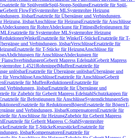
Ersatzteile für Spülventile
Spül-Stopp-Spülung
Ersatzteile für Spül-
me
Geberit FlowFit
Systemrohre ML
Systemrohre Heizung
indungen, lösbar
Ersatzteile für Übergänge und Verbindungen,
r Heizung, lösbar
Anschlüsse für Heizung
Ersatzteile für Anschlüsse
s
Abdeckungen für Rohre
Abdeckung für Fittings
Befestigungen für
e ML
Ersatzteile für Systemrohre ML
Systemrohre Heizung
r Reduktionen
Winkel
Ersatzteile für Winkel
T-Stücke
Ersatzteile für T-
r Übergänge und Verbindungen, lösbar
Verschlüsse
Ersatzteile für
Heizung
Ersatzteile für T-Stücke für Heizung
Anschlüsse für
ngs
Abdichtungen für Anschlüsse
Abdeckungen für
r Flanschverbindungen
Geberit Mapress Edelstahl
Geberit Mapress
 Systemrohre 1.4521
Rohrnippel
Muffen
Ersatzteile für
nge unlösbar
Ersatzteile für Übergänge unlösbar
Übergänge und
le für Verschlüsse
Anschlüsse
Ersatzteile für Anschlüsse
Geberit
en
Ersatzteile für Muffen
Reduktionen
Ersatzteile für
nd Verbindungen, lösbar
Ersatzteile für Übergänge und
zteile für Zubehör für Geberit Mapress Edelstahl
Schutzkappen für
Ersatzteile für Befestigungen für Anschlüsse
Systemdichtungen
Sets
duktionen
Ersatzteile für Reduktionen
Bögen
Ersatzteile für Bögen
T-
bergänge und Verbindungen, lösbar
Kompensatoren
Ersatzteile für
zteile für Anschlüsse für Heizung
Zubehör für Geberit Mapress
hl
Ersatzteile für Geberit Mapress C-Stahl
Systemrohre
ücke
Ersatzteile für T-Stücke
Kreuzstücke
Ersatzteile für
indungen, lösbar
Kompensatoren
Ersatzteile für
zteile für Anschlüsse für Heizung
Zubehör für Geberit Mapress C-