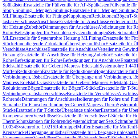
Spülkästen
Ersatzteile für Füllventile für AP-Spülkästen
Füllventile fü
Stopp-Spülung
1-Mengen-Spülung
Ersatzteile für 1-Mengen-Spülung
2
ML
Fittings
Ersatzteile für Fittings
Kupplungen
Reduktionen
Bögen
T-St
lösbar
Verschlüsse
Anschlüsse
Ersatzteile für Anschlüsse
Verteiler mit 
für Heizung
Zubehör
Dämmungen für Anschlüsse
Abdichtungen für Ro
Rohre
Befestigungen für Anschlüsse
Systemdichtungen
Sets Schraube 
ML
Ersatzteile für Systemrohre Heizung ML
Fittings
Ersatzteile für Fit
Stücke
Innenliegende Zirkulation
Übergänge unlösbar
Ersatzteile für 
Verschlüsse
Anschlüsse
Ersatzteile für Anschlüsse
Verteiler mit Gewin
Heizung
Ersatzteile für Anschlüsse für Heizung
Zubehör
Ersatzteile fü
Rohre
Befestigungen für Rohre
Befestigungen für Anschlüsse
Ersatzte
Edelstahl
Ersatzteile für Geberit Mapress Edelstahl
Systemrohre 1.440
Muffen
Reduktionen
Ersatzteile für Reduktionen
Bögen
Ersatzteile für
Verbindungen, lösbar
Ersatzteile für Übergänge und Verbindungen, lö
Mapress Edelstahl, Gas
Ersatzteile für Geberit Mapress Edelstahl, Gas
Reduktionen
Bögen
Ersatzteile für Bögen
T-Stücke
Ersatzteile für T-St
Verbindungen, lösbar
Verschlüsse
Ersatzteile für Verschlüsse
Anschlüss
Rohrende
Dämmungen für Anschlüsse
Isolierungen für Rohre und Fitt
Schraube für Flanschverbindungen
Geberit Mapress Therm
Systemroh
Stücke
Ersatzteile für T-Stücke
Übergänge unlösbar
Ersatzteile für Üb
Kompensatoren
Verschlüsse
Ersatzteile für Verschlüsse
T-Stücke für H
Therm
Schutzkappen für Rohrende
Systemdichtungen
Sets Schraube f
1.0034
Systemrohre 1.0215
Rohrnippel
Muffen
Ersatzteile für Muffen
R
Kreuzstücke
Übergänge unlösbar
Ersatzteile für Übergänge unlösbar
Üb
Kompensatoren
Verschlüsse
Ersatzteile für Verschlüsse
T-Stücke für H