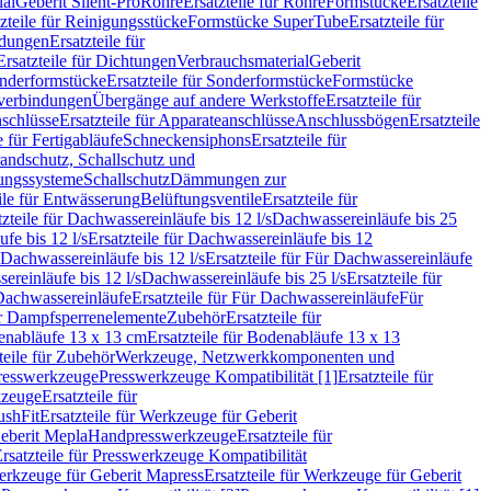
ial
Geberit Silent-Pro
Rohre
Ersatzteile für Rohre
Formstücke
Ersatzteile
zteile für Reinigungsstücke
Formstücke SuperTube
Ersatzteile für
ndungen
Ersatzteile für
Ersatzteile für Dichtungen
Verbrauchsmaterial
Geberit
nderformstücke
Ersatzteile für Sonderformstücke
Formstücke
ckverbindungen
Übergänge auf andere Werkstoffe
Ersatzteile für
schlüsse
Ersatzteile für Apparateanschlüsse
Anschlussbögen
Ersatzteile
e für Fertigabläufe
Schneckensiphons
Ersatzteile für
andschutz, Schallschutz und
rungssysteme
Schallschutz
Dämmungen zur
ile für Entwässerung
Belüftungsventile
Ersatzteile für
tzteile für Dachwassereinläufe bis 12 l/s
Dachwassereinläufe bis 25
fe bis 12 l/s
Ersatzteile für Dachwassereinläufe bis 12
Dachwassereinläufe bis 12 l/s
Ersatzteile für Für Dachwassereinläufe
ereinläufe bis 12 l/s
Dachwassereinläufe bis 25 l/s
Ersatzteile für
Dachwassereinläufe
Ersatzteile für Für Dachwassereinläufe
Für
für Dampfsperrenelemente
Zubehör
Ersatzteile für
nabläufe 13 x 13 cm
Ersatzteile für Bodenabläufe 13 x 13
teile für Zubehör
Werkzeuge, Netzwerkkomponenten und
presswerkzeuge
Presswerkzeuge Kompatibilität [1]
Ersatzteile für
kzeuge
Ersatzteile für
ushFit
Ersatzteile für Werkzeuge für Geberit
Geberit Mepla
Handpresswerkzeuge
Ersatzteile für
rsatzteile für Presswerkzeuge Kompatibilität
rkzeuge für Geberit Mapress
Ersatzteile für Werkzeuge für Geberit