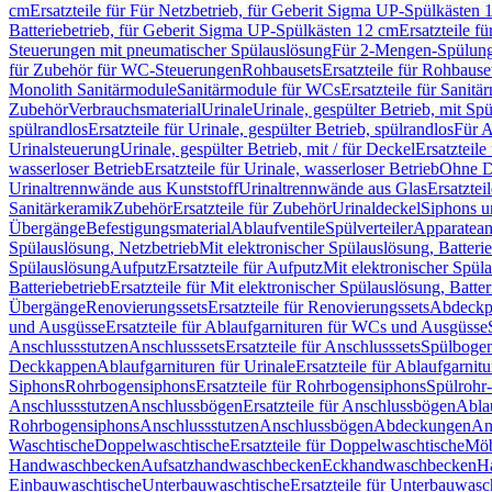
cm
Ersatzteile für Für Netzbetrieb, für Geberit Sigma UP-Spülkästen 
Batteriebetrieb, für Geberit Sigma UP-Spülkästen 12 cm
Ersatzteile f
Steuerungen mit pneumatischer Spülauslösung
Für 2-Mengen-Spülun
für Zubehör für WC-Steuerungen
Rohbausets
Ersatzteile für Rohbause
Monolith Sanitärmodule
Sanitärmodule für WCs
Ersatzteile für Sanit
Zubehör
Verbrauchsmaterial
Urinale
Urinale, gespülter Betrieb, mit Sp
spülrandlos
Ersatzteile für Urinale, gespülter Betrieb, spülrandlos
Für A
Urinalsteuerung
Urinale, gespülter Betrieb, mit / für Deckel
Ersatzteile
wasserloser Betrieb
Ersatzteile für Urinale, wasserloser Betrieb
Ohne D
Urinaltrennwände aus Kunststoff
Urinaltrennwände aus Glas
Ersatztei
Sanitärkeramik
Zubehör
Ersatzteile für Zubehör
Urinaldeckel
Siphons u
Übergänge
Befestigungsmaterial
Ablaufventile
Spülverteiler
Apparatean
Spülauslösung, Netzbetrieb
Mit elektronischer Spülauslösung, Batterie
Spülauslösung
Aufputz
Ersatzteile für Aufputz
Mit elektronischer Spül
Batteriebetrieb
Ersatzteile für Mit elektronischer Spülauslösung, Batter
Übergänge
Renovierungssets
Ersatzteile für Renovierungssets
Abdeckpl
und Ausgüsse
Ersatzteile für Ablaufgarnituren für WCs und Ausgüsse
Anschlussstutzen
Anschlusssets
Ersatzteile für Anschlusssets
Spülbogen
Deckkappen
Ablaufgarnituren für Urinale
Ersatzteile für Ablaufgarnitu
Siphons
Rohrbogensiphons
Ersatzteile für Rohrbogensiphons
Spülrohr
Anschlussstutzen
Anschlussbögen
Ersatzteile für Anschlussbögen
Ablau
Rohrbogensiphons
Anschlussstutzen
Anschlussbögen
Abdeckungen
An
Waschtische
Doppelwaschtische
Ersatzteile für Doppelwaschtische
Möb
Handwaschbecken
Aufsatzhandwaschbecken
Eckhandwaschbecken
H
Einbauwaschtische
Unterbauwaschtische
Ersatzteile für Unterbauwasc