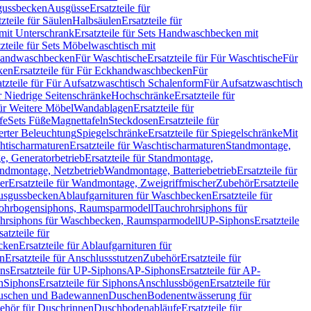
sgussbecken
Ausgüsse
Ersatzteile für
tzteile für Säulen
Halbsäulen
Ersatzteile für
mit Unterschrank
Ersatzteile für Sets Handwaschbecken mit
tzteile für Sets Möbelwaschtisch mit
 Handwaschbecken
Für Waschtische
Ersatzteile für Für Waschtische
Für
ken
Ersatzteile für Für Eckhandwaschbecken
Für
atzteile für Für Aufsatzwaschtisch Schalenform
Für Aufsatzwaschtisch
ür Niedrige Seitenschränke
Hochschränke
Ersatzteile für
für Weitere Möbel
Wandablagen
Ersatzteile für
fe
Sets Füße
Magnettafeln
Steckdosen
Ersatzteile für
ierter Beleuchtung
Spiegelschränke
Ersatzteile für Spiegelschränke
Mit
htischarmaturen
Ersatzteile für Waschtischarmaturen
Standmontage,
, Generatorbetrieb
Ersatzteile für Standmontage,
andmontage, Netzbetrieb
Wandmontage, Batteriebetrieb
Ersatzteile für
er
Ersatzteile für Wandmontage, Zweigriffmischer
Zubehör
Ersatzteile
Ausgussbecken
Ablaufgarnituren für Waschbecken
Ersatzteile für
 Rohrbogensiphons, Raumsparmodell
Tauchrohrsiphons für
rohrsiphons für Waschbecken, Raumsparmodell
UP-Siphons
Ersatzteile
satzteile für
ecken
Ersatzteile für Ablaufgarnituren für
en
Ersatzteile für Anschlussstutzen
Zubehör
Ersatzteile für
ns
Ersatzteile für UP-Siphons
AP-Siphons
Ersatzteile für AP-
n
Siphons
Ersatzteile für Siphons
Anschlussbögen
Ersatzteile für
uschen und Badewannen
Duschen
Bodenentwässerung für
behör für Duschrinnen
Duschbodenabläufe
Ersatzteile für