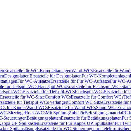
en
Ersatzteile für WC-Komplettanlagen
Wand-WCs
Ersatzteile für Wa
ken
Designplatten
Ersatzteile für Designplatten
Für WC-Komplettanlagen
tanlagen
Für WC-Aufsätze
Ersatzteile für Für WC-Aufsätze
Für WC-Au
eile für Tiefspül-WCs
Flachspül-WCs
Ersatzteile für Flachspül-WCs
Stan
iefspül-WCs
Ersatzteile für Tiefspül-WCs
Flachspül-WCs
Ersatzteile fü
Ersatzteile für WC-Sitze
Comfort WCs
Ersatzteile für Comfort WCs
Tie
rsatzteile für Tiefspül-WCs verlängert
Comfort WC-Sitze
Ersatzteile fü
WCs für Kinder
Wand-WCs
Ersatzteile für Wand-WCs
Stand-WCs
Ersatzt
r WC-Sitzringe
Hock-WCs
Mit Spülung
Zubehör
Befestigungsmaterial
Bide
C-Steuerungen
Betätigungsplatten
Ersatzteile für Betätigungsplatten
Für 
Kappa UP-Spülkästen
Ersatzteile für Für Kappa UP-Spülkästen
Für Twin
scher Spülauslösung
Ersatzteile für WC-Steuerungen mit elektronischer