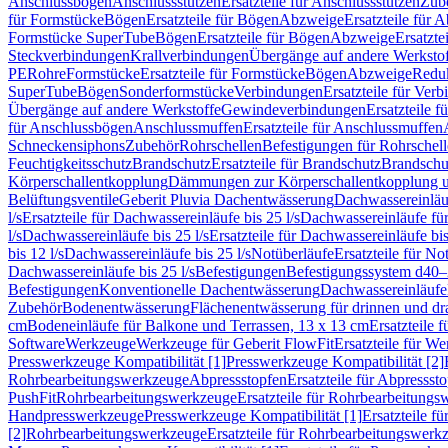
Anschlussbögen
Anschlussstutzen
Ersatzteile für Anschlussstutzen
Zub
für Formstücke
Bögen
Ersatzteile für Bögen
Abzweige
Ersatzteile für 
Formstücke SuperTube
Bögen
Ersatzteile für Bögen
Abzweige
Ersatzte
Steckverbindungen
Krallverbindungen
Übergänge auf andere Werksto
PE
Rohre
Formstücke
Ersatzteile für Formstücke
Bögen
Abzweige
Redu
SuperTube
Bögen
Sonderformstücke
Verbindungen
Ersatzteile für Ver
Übergänge auf andere Werkstoffe
Gewindeverbindungen
Ersatzteile 
für Anschlussbögen
Anschlussmuffen
Ersatzteile für Anschlussmuffen
Schneckensiphons
Zubehör
Rohrschellen
Befestigungen für Rohrschel
Feuchtigkeitsschutz
Brandschutz
Ersatzteile für Brandschutz
Brandschu
Körperschallentkopplung
Dämmungen zur Körperschallentkopplung 
Belüftungsventile
Geberit Pluvia Dachentwässerung
Dachwassereinläu
l/s
Ersatzteile für Dachwassereinläufe bis 25 l/s
Dachwassereinläufe fü
l/s
Dachwassereinläufe bis 25 l/s
Ersatzteile für Dachwassereinläufe bis
bis 12 l/s
Dachwassereinläufe bis 25 l/s
Notüberläufe
Ersatzteile für No
Dachwassereinläufe bis 25 l/s
Befestigungen
Befestigungssystem d40
Befestigungen
Konventionelle Dachentwässerung
Dachwassereinläufe
Zubehör
Bodenentwässerung
Flächenentwässerung für drinnen und d
cm
Bodeneinläufe für Balkone und Terrassen, 13 x 13 cm
Ersatzteile 
Software
Werkzeuge
Werkzeuge für Geberit FlowFit
Ersatzteile für W
Presswerkzeuge Kompatibilität [1]
Presswerkzeuge Kompatibilität [2]
Rohrbearbeitungswerkzeuge
Abpressstopfen
Ersatzteile für Abpressst
PushFit
Rohrbearbeitungswerkzeuge
Ersatzteile für Rohrbearbeitung
Handpresswerkzeuge
Presswerkzeuge Kompatibilität [1]
Ersatzteile f
[2]
Rohrbearbeitungswerkzeuge
Ersatzteile für Rohrbearbeitungswerk