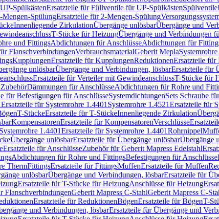
r UP-Spülkästen
Ersatzteile für Füllventile für UP-Spülkästen
Spülventile
-Mengen-Spülung
Ersatzteile für 2-Mengen-Spülung
Versorgungssyste
ücke
Innenliegende Zirkulation
Übergänge unlösbar
Übergänge und Verb
Gewindeanschluss
T-Stücke für Heizung
Übergänge und Verbindungen fü
hre und Fittings
Abdichtungen für Anschlüsse
Abdichtungen für Fitting
für Flanschverbindungen
Verbrauchsmaterial
Geberit Mepla
Systemrohr
tings
Kupplungen
Ersatzteile für Kupplungen
Reduktionen
Ersatzteile fü
Übergänge unlösbar
Übergänge und Verbindungen, lösbar
Ersatzteile fü
deanschluss
Ersatzteile für Verteiler mit Gewindeanschluss
T-Stücke für 
r Zubehör
Dämmungen für Anschlüsse
Abdichtungen für Rohre und Fitti
ile für Befestigungen für Anschlüsse
Systemdichtungen
Sets Schraube fü
1
Ersatzteile für Systemrohre 1.4401
Systemrohre 1.4521
Ersatzteile für
 Bögen
T-Stücke
Ersatzteile für T-Stücke
Innenliegende Zirkulation
Übergä
sbar
Kompensatoren
Ersatzteile für Kompensatoren
Verschlüsse
Ersatztei
Systemrohre 1.4401
Ersatzteile für Systemrohre 1.4401
Rohrnippel
Muff
ücke
Übergänge unlösbar
Ersatzteile für Übergänge unlösbar
Übergänge u
e
Ersatzteile für Anschlüsse
Zubehör für Geberit Mapress Edelstahl
Ersat
ings
Abdichtungen für Rohre und Fittings
Befestigungen für Anschlüsse
re Therm
Fittings
Ersatzteile für Fittings
Muffen
Ersatzteile für Muffen
Re
ergänge unlösbar
Übergänge und Verbindungen, lösbar
Ersatzteile für Ü
eizung
Ersatzteile für T-Stücke für Heizung
Anschlüsse für Heizung
Ersat
ür Flanschverbindungen
Geberit Mapress C-Stahl
Geberit Mapress C-Sta
eduktionen
Ersatzteile für Reduktionen
Bögen
Ersatzteile für Bögen
T-St
ergänge und Verbindungen, lösbar
Ersatzteile für Übergänge und Verb
eizung
Ersatzteile für T-Stücke für Heizung
Anschlüsse für Heizung
Ersat