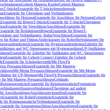
hverbindungen
Geberit Mapress Kupfer
Geberit Mapress
gen
T-Stücke
Ersatzteile für T-Stücke
Innenliegende
bar
Ersatzteile für Übergänge und Verbindungen,
nschlüsse für Heizung
Ersatzteile für Anschlüsse für Heizung
Geberit
n
Ersatzteile für Bögen
T-Stücke
Ersatzteile für T-Stücke
Übergänge
üsse
Ersatzteile für Verschlüsse
Anschlüsse
Ersatzteile für
rsatzteile für Reduktionen
Bögen
Ersatzteile für Bögen
T-
bergänge und Verbindungen, lösbar
Verschlüsse
Ersatzteile für
n für Rohre und Fittings
Abdeckungen für Rohre
Befestigungen für
ienespüleinheiten
Ersatzteile für Hygienespüleinheiten
Zubehör für
r Spülkästen und WC-Steuerungen mit Hygienespülung
UP-Spülkästen
pülung
Ersatzteile für Zubehör für Spülkästen und WC-Steuerungen
stem
Ersatzteile für Geberit Connect Zubehör für Geberit
le
Ersatzteile für Schrägsitzventile
Mit FlowFit
ress Pressanschlüssen
Ersatzteile für Mit Mapress
schlüssen
Mit Mepla Pressanschlüssen
Ersatzteile für Mit Mepla
gelhähne für UP-Montage
Mit FlowFit Pressanschlüssen
Ersatzteile für
le für Mit Mapress Pressanschlüssen
Gebäude-
n
Reinigungsstücke
Ersatzteile für Reinigungsstücke
Formstücke
ckverbindungen
Spannverbindungen
Übergänge auf andere
e für Anschlussbögen
Anschlusssteckmuffen
Ersatzteile für
re
Ersatzteile für Rohre
Formstücke
Ersatzteile für
ile für Reinigungsstücke
Verbindungen
Ersatzteile für
rsatzteile für Apparateanschlüsse
Anschlussbögen
Ersatzteile für