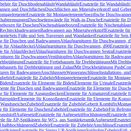
Zubehör für Duschbodenabläufe
Wandabläufe
Ersatzteile für Wandabläufe
wannen und Duschflächen
Duschflächen aus Mineralwerkstoff und Geberi
ntagelemente
Ersatzteile für Montagelemente
Spezifische Duschwanne
schabtrennungen
Duschseitenwände für Walk-in-Dusche
Ersatzteile für
lageboxen für Duschen
Nischenablageboxen
Ersatzteile für Nischenabla
ür Rechteckbadewannen
Badewannen aus Mineralwerkstoff
Ersatzteile f
mente
Sets Füße und Sets Traversen und Wandanker
Ersatzteile für Set
se für Duschen und Badewannen
Ablaufgarnituren für Duschwannen, 
ile für Ablaufdeckel
Ablaufgarnituren für Duschwannen, d90
Ersatzteil
ile für Ablaufdeckel
Ablaufgarnituren für Duschwannen Sestra
Ersatztei
rnituren für Duschwannen
Ventilstopfen
Ablaufgarnituren für Badewann
rehbetätigung
Ersatzteile für Fertigbausets für Drehbetätigung
Mit Drehbe
rtigbausets für Drehbetätigung und Zulauf
Mit Druckbetätigung PushCon
ituren für Badewannen
Anschlusssets
Wasseranschlüsse
Installations- un
ubehör
Ersatzteile für Zubehör
Montageelemente
Ersatzteile für Montag
Bidets
Ersatzteile für Elemente für Bidets
Elemente für Urinale
Ersatztei
mente für Duschen und Badewannen
Ersatzteile für Elemente für Dus
ile für Elemente für Ausgussbecken
Elemente für Armaturen
Ersatzteile 
hirrspüler
Elemente für Konsollasten
Ersatzteile für Elemente für Konso
r Wandspeicher
Zubehör
Ersatzteile für Zubehör
Geberit Kombifix
Montag
le für Elemente für Duschen
Zubehör
Ersatzteile für Zubehör
Für Befesti
unststoff
Aufgesetzt
Ersatzteile für Aufgesetzt
Hochhängend
Ersatzteile
eile für AP-Spülkästen für WCs, aus Sanitärkeramik
Aufgesetzt
Ersatztei
nd halbhochhängend
Zubehör
Ersatzteile für Zubehör
Anschlüsse
Ersatztei
pülkästen
Ersatzteile für Sigma UP-Spülkästen
Spülrohre
Zubehör
Füll- 