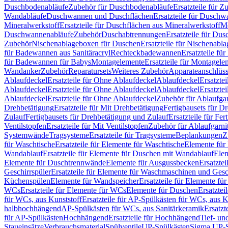
Duschbodenabläufe
Zubehör für Duschbodenabläufe
Ersatzteile für 
Wandabläufe
Duschwannen und Duschflächen
Ersatzteile für Dusch
Mineralwerkstoff
Ersatzteile für Duschflächen aus Mineralwerkstoff
Mo
Duschwannenabläufe
Zubehör
Duschabtrennungen
Ersatzteile für Du
Zubehör
Nischenablageboxen für Duschen
Ersatzteile für Nischenab
für Badewannen aus Sanitäracryl
Rechteckbadewannen
Ersatzteile f
für Badewannen für Babys
Montagelemente
Ersatzteile für Montagele
Wandanker
Zubehör
Reparatursets
Weiteres Zubehör
Apparateanschlüs
Ablaufdeckel
Ersatzteile für Ohne Ablaufdeckel
Ablaufdeckel
Ersatzte
Ablaufdeckel
Ersatzteile für Ohne Ablaufdeckel
Ablaufdeckel
Ersatzte
Ablaufdeckel
Ersatzteile für Ohne Ablaufdeckel
Zubehör für Ablaufga
Drehbetätigung
Ersatzteile für Mit Drehbetätigung
Fertigbausets für D
Zulauf
Fertigbausets für Drehbetätigung und Zulauf
Ersatzteile für Fe
Ventilstopfen
Ersatzteile für Mit Ventilstopfen
Zubehör für Ablaufgarn
Systemwände
Tragsysteme
Ersatzteile für Tragsysteme
Beplankungen
Z
für Waschtische
Ersatzteile für Elemente für Waschtische
Elemente für 
Wandablauf
Ersatzteile für Elemente für Duschen mit Wandablauf
Ele
Elemente für Duschtrennwände
Elemente für Ausgussbecken
Ersatzte
Geschirrspüler
Ersatzteile für Elemente für Waschmaschinen und Gesc
Küchenspülen
Elemente für Wandspeicher
Ersatzteile für Elemente fü
WCs
Ersatzteile für Elemente für WCs
Elemente für Duschen
Ersatztei
für WCs, aus Kunststoff
Ersatzteile für AP-Spülkästen für WCs, aus K
halbhochhängend
AP-Spülkästen für WCs, aus Sanitärkeramik
Ersatzt
für AP-Spülkästen
Hochhängend
Ersatzteile für Hochhängend
Tief- u
Staueinsätze
Verbrauchsmaterial
Spülventile
UP-Spülkästen
Sigma UP-S