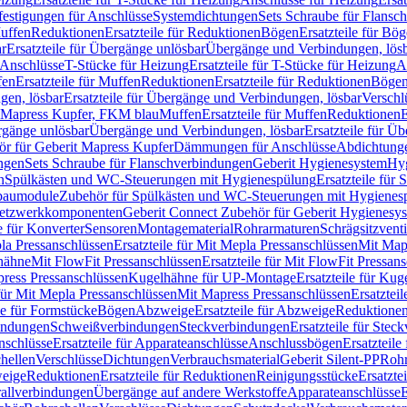
festigungen für Anschlüsse
Systemdichtungen
Sets Schraube für Flansc
Muffen
Reduktionen
Ersatzteile für Reduktionen
Bögen
Ersatzteile für Bö
r
Ersatzteile für Übergänge unlösbar
Übergänge und Verbindungen, lös
r Anschlüsse
T-Stücke für Heizung
Ersatzteile für T-Stücke für Heizung
A
fen
Ersatzteile für Muffen
Reduktionen
Ersatzteile für Reduktionen
Böge
gen, lösbar
Ersatzteile für Übergänge und Verbindungen, lösbar
Verschl
it Mapress Kupfer, FKM blau
Muffen
Ersatzteile für Muffen
Reduktionen
E
ergänge unlösbar
Übergänge und Verbindungen, lösbar
Ersatzteile für Ü
hör für Geberit Mapress Kupfer
Dämmungen für Anschlüsse
Abdichtunge
ngen
Sets Schraube für Flanschverbindungen
Geberit Hygienesystem
Hyg
n
Spülkästen und WC-Steuerungen mit Hygienespülung
Ersatzteile fü
nbaumodule
Zubehör für Spülkästen und WC-Steuerungen mit Hygienes
etzwerkkomponenten
Geberit Connect Zubehör für Geberit Hygienesy
e für Konverter
Sensoren
Montagematerial
Rohrarmaturen
Schrägsitzventi
la Pressanschlüssen
Ersatzteile für Mit Mepla Pressanschlüssen
Mit Map
lhähne
Mit FlowFit Pressanschlüssen
Ersatzteile für Mit FlowFit Pressan
press Pressanschlüssen
Kugelhähne für UP-Montage
Ersatzteile für Ku
 für Mit Mepla Pressanschlüssen
Mit Mapress Pressanschlüssen
Ersatztei
le für Formstücke
Bögen
Abzweige
Ersatzteile für Abzweige
Reduktione
bindungen
Schweißverbindungen
Steckverbindungen
Ersatzteile für Ste
nschlüsse
Ersatzteile für Apparateanschlüsse
Anschlussbögen
Ersatzteil
hellen
Verschlüsse
Dichtungen
Verbrauchsmaterial
Geberit Silent-PP
Roh
weige
Reduktionen
Ersatzteile für Reduktionen
Reinigungsstücke
Ersatzte
allverbindungen
Übergänge auf andere Werkstoffe
Apparateanschlüsse
E