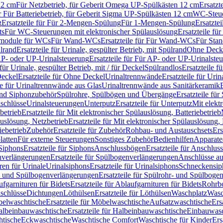
12 cm
Für Netzbetrieb, für Geberit Omega UP-Spülkästen 12 cm
Ersatzt
ür Für Batteriebetrieb, für Geberit Sigma UP-Spülkästen 12 cm
WC-Steue
g
Ersatzteile für Für 2-Mengen-Spülung
Für 1-Mengen-Spülung
Ersatzte
ts
Für WC-Steuerungen mit elektronischer Spülauslösung
Ersatzteile f
ärmodule für WCs
Für Wand-WCs
Ersatzteile für Für Wand-WCs
Für Sta
ülrand
Ersatzteile für Urinale, gespülter Betrieb, mit Spülrand
Ohne Deck
P- oder UP-Urinalsteuerung
Ersatzteile für Für AP- oder UP-Urinalste
 für Urinale, gespülter Betrieb, mit / für Deckel
Spülrandlos
Ersatzteile f
eckel
Ersatzteile für Ohne Deckel
Urinaltrennwände
Ersatzteile für Uri
le für Urinaltrennwände aus Glas
Urinaltrennwände aus Sanitärkeramik
nd Siphonzubehör
Spülrohre, Spülbögen und Übergänge
Ersatzteile fü
schlüsse
Urinalsteuerungen
Unterputz
Ersatzteile für Unterputz
Mit elekt
betrieb
Ersatzteile für Mit elektronischer Spülauslösung, Batteriebetrieb
auslösung, Netzbetrieb
Ersatzteile für Mit elektronischer Spülauslösung,
iebetrieb
Zubehör
Ersatzteile für Zubehör
Rohbau- und Austauschsets
Ers
atten
Für externe Steuerungen
Sonstiges Zubehör
Bedienhilfen
Apparate
Siphons
Ersatzteile für Siphons
Anschlussbögen
Ersatzteile für Anschlu
verlängerungen
Ersatzteile für Spülbogenverlängerungen
Anschlüsse a
ren für Urinale
Urinalsiphons
Ersatzteile für Urinalsiphons
Schneckensip
- und Spülbogenverlängerungen
Ersatzteile für Spülrohr- und Spülbog
fgarnituren für Bidets
Ersatzteile für Ablaufgarnituren für Bidets
Rohrb
schlüsse
Dichtungen
Löthülsen
Ersatzteile für Löthülsen
Waschplatz
Wasc
elwaschtische
Ersatzteile für Möbelwaschtische
Aufsatzwaschtische
Ers
albeinbauwaschtische
Ersatzteile für Halbeinbauwaschtische
Einbauwasc
htische
Eckwaschtische
Waschtische Comfort
Waschtische für Kinder
Ers