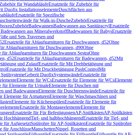
Zubehör für Wandabläufe
Ersatzteile für Zubehör für
t Duofix Installationselemente
Duschflächen aus
nabläufe
Ersatzteile für Spezifische
 Duschseitenwände für Walk-in-Dusche
Zubehör
Ersatzteile für
geboxen
Zubehör
Badewannen
Badewannen aus Sanitäracryl
Ersatzteile
ür Badewannen aus Mineralwerkstoff
Badewannen für Babys
Ersatzteile
s Füße und Sets Traversen und
d52
Ersatzteile für Ablaufgarnituren für Duschwannen, d52
Ohne
e für Ablaufgarnituren für Duschwannen, d90
Ohne
le für Ablaufgarnituren für Duschwannen Sestra
Ohne
en, d52
Ersatzteile für Ablaufgarnituren für Badewannen, d52
Mit
tätigung und Zulauf
Ersatzteile für Mit Drehbetätigung und
trol
Ersatzteile für Mit Druckbetätigung PushControl
Mit
d Spülsysteme
Geberit Duofix
Systemwände
Ersatzteile für
eelemente
Elemente für WCs
Ersatzteile für Elemente für WCs
Elemente
le für Elemente für Urinale
Elemente für Duschen mit
chen und Badewannen
Elemente für Duschtrennwände
Ersatzteile für
für Elemente für Armaturen
Elemente für Waschmaschinen und
llasten
Elemente für Küchenspülen
Ersatzteile für Elemente für
eelemente
Ersatzteile für Montageelemente
Elemente für
gungen
Ersatzteile für Für Befestigungen
AP-Spülkästen
AP-Spülkästen
 für Hochhängend
Tief- und halbhochhängend
Ersatzteile für Tief- und
le für Aufgesetzt
Spülrohre für AP-Spülkästen
Ersatzteile für Spülrohre
le für Anschlüsse
Manschetten
Nippel, Rosetten und
und Spülventile
Füllventile
Ersatzteile für Füllventile
Füllventile für AP-