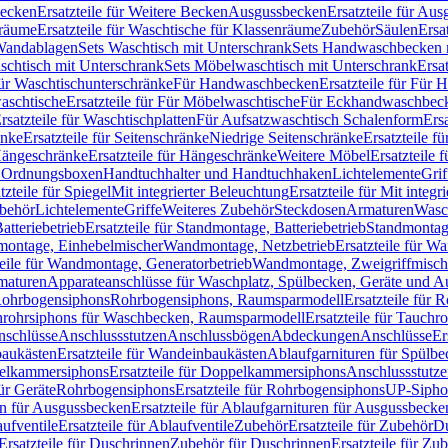
Becken
Ersatzteile für Weitere Becken
Ausgussbecken
Ersatzteile für Au
nräume
Ersatzteile für Waschtische für Klassenräume
Zubehör
Säulen
Ersa
andablagen
Sets Waschtisch mit Unterschrank
Sets Handwaschbecken 
aschtisch mit Unterschrank
Sets Möbelwaschtisch mit Unterschrank
Ersa
für Waschtischunterschränke
Für Handwaschbecken
Ersatzteile für Für
aschtische
Ersatzteile für Für Möbelwaschtische
Für Eckhandwaschbec
rsatzteile für Waschtischplatten
Für Aufsatzwaschtisch Schalenform
Ers
änke
Ersatzteile für Seitenschränke
Niedrige Seitenschränke
Ersatzteile f
ängeschränke
Ersatzteile für Hängeschränke
Weitere Möbel
Ersatzteile 
d Ordnungsboxen
Handtuchhalter und Handtuchhaken
Lichtelemente
Grif
tzteile für Spiegel
Mit integrierter Beleuchtung
Ersatzteile für Mit integr
behör
Lichtelemente
Griffe
Weiteres Zubehör
Steckdosen
Armaturen
Wasc
tteriebetrieb
Ersatzteile für Standmontage, Batteriebetrieb
Standmontage
dmontage, Einhebelmischer
Wandmontage, Netzbetrieb
Ersatzteile für W
teile für Wandmontage, Generatorbetrieb
Wandmontage, Zweigriffmisch
rmaturen
Apparateanschlüsse für Waschplatz, Spülbecken, Geräte und 
 Rohrbogensiphons
Rohrbogensiphons, Raumsparmodell
Ersatzteile für
rohrsiphons für Waschbecken, Raumsparmodell
Ersatzteile für Tauch
nschlüsse
Anschlussstutzen
Anschlussbögen
Abdeckungen
Anschlüsse
Er
aukästen
Ersatzteile für Wandeinbaukästen
Ablaufgarnituren für Spülb
elkammersiphons
Ersatzteile für Doppelkammersiphons
Anschlussstutz
für Geräte
Rohrbogensiphons
Ersatzteile für Rohrbogensiphons
UP-Sipho
en für Ausgussbecken
Ersatzteile für Ablaufgarnituren für Ausgussbecke
ufventile
Ersatzteile für Ablaufventile
Zubehör
Ersatzteile für Zubehör
D
Ersatzteile für Duschrinnen
Zubehör für Duschrinnen
Ersatzteile für Zu