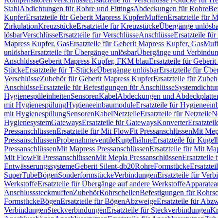
Stahl
Abdichtungen für Rohre und Fittings
Abdeckungen für Rohre
Be
Kupfer
Ersatzteile für Geberit Mapress Kupfer
Muffen
Ersatzteile für 
Zirkulation
Kreuzstücke
Ersatzteile für Kreuzstücke
Übergänge unlösba
lösbar
Verschlüsse
Ersatzteile für Verschlüsse
Anschlüsse
Ersatzteile fü
Mapress Kupfer, Gas
Ersatzteile für Geberit Mapress Kupfer, Gas
Muf
unlösbar
Ersatzteile für Übergänge unlösbar
Übergänge und Verbindun
Anschlüsse
Geberit Mapress Kupfer, FKM blau
Ersatzteile für Geber
Stücke
Ersatzteile für T-Stücke
Übergänge unlösbar
Ersatzteile für Üb
Verschlüsse
Zubehör für Geberit Mapress Kupfer
Ersatzteile für Zube
Anschlüsse
Ersatzteile für Befestigungen für Anschlüsse
Systemdichtu
Hygienespüleinheiten
Sensoren
Kabel
Abdeckungen und Abdeckplatte
mit Hygienespülung
Hygieneeinbaumodule
Ersatzteile für Hygieneei
mit Hygienespülung
Sensoren
Kabel
Netzteile
Ersatzteile für Netzteile
N
Hygienesystem
Gateways
Ersatzteile für Gateways
Konverter
Ersatzteil
Pressanschlüssen
Ersatzteile für Mit FlowFit Pressanschlüssen
Mit Mep
Pressanschlüssen
Probenahmeventile
Kugelhähne
Ersatzteile für Kuge
Pressanschlüssen
Mit Mapress Pressanschlüssen
Ersatzteile für Mit Ma
Mit FlowFit Pressanschlüssen
Mit Mepla Pressanschlüssen
Ersatzteile
Entwässerungssysteme
Geberit Silent-db20
Rohre
Formstücke
Ersatztei
SuperTube
Bögen
Sonderformstücke
Verbindungen
Ersatzteile für Ver
Werkstoffe
Ersatzteile für Übergänge auf andere Werkstoffe
Apparatea
Anschlusssteckmuffen
Zubehör
Rohrschellen
Befestigungen für Rohrsc
Formstücke
Bögen
Ersatzteile für Bögen
Abzweige
Ersatzteile für Abz
Verbindungen
Steckverbindungen
Ersatzteile für Steckverbindungen
Kr