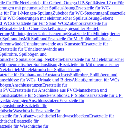
eile für Für Netzbetrieb, für Geberit Omega UP-Spülkästen 12 cm
Für
rungen mit pneumatischer Spülauslösung
Ersatzteile für WC-
ile für Für 1-Mengen-Spülung
Zubehör für WC-Steuerungen
Ersatzteile
ür Für WC-Steuerungen mit elektronischer Spülauslösung
Geberit
nd-WCs
Ersatzteile für Für Stand-WCs
Zubehör
Ersatzteile für
el
Ersatzteile für Ohne Deckel
Urinale, gespülter Betrieb,
uerung
Mit integrierter Urinalsteuerung
Ersatzteile für Mit integrierter
ür Spülrandlos
Mit Spülrand
Ersatzteile für Mit Spülrand
Urinale,
naltrennwände
Urinaltrennwände aus Kunststoff
Ersatzteile für
Ersatzteile für Urinaltrennwände aus
r Spülrohre, Spülbögen und
ronischer Spülauslösung, Netzbetrieb
Ersatzteile für Mit elektronischer
Mit pneumatischer Spülauslösung
Ersatzteile für Mit pneumatischer
 Netzbetrieb
Mit elektronischer Spülauslösung,
atzteile für Rohbau- und Austauschsets
Spülrohre, Spülbögen und
anschlüsse für WCs, Urinale und Bidets
Ablaufgarnituren für WCs
ssbögen
Anschlussstutzen
Ersatzteile für
us PVC
Ersatzteile für Anschlüsse aus PVC
Manschetten und
hons
Ersatzteile für Schneckensiphons
UP-Siphons
Ersatzteile für UP-
enverlängerungen
Anschlussstutzen
Ersatzteile für
ogensiphons
Ersatzteile für
htische
Waschtische
Ersatzteile für
atzteile für Aufsatzwaschtische
Handwaschbecken
Ersatzteile für
htische
Ersatzteile für
atzteile für Waschtische für