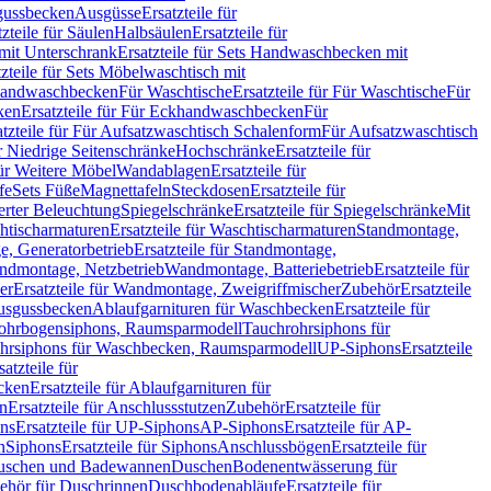
sgussbecken
Ausgüsse
Ersatzteile für
tzteile für Säulen
Halbsäulen
Ersatzteile für
mit Unterschrank
Ersatzteile für Sets Handwaschbecken mit
tzteile für Sets Möbelwaschtisch mit
 Handwaschbecken
Für Waschtische
Ersatzteile für Für Waschtische
Für
ken
Ersatzteile für Für Eckhandwaschbecken
Für
atzteile für Für Aufsatzwaschtisch Schalenform
Für Aufsatzwaschtisch
ür Niedrige Seitenschränke
Hochschränke
Ersatzteile für
für Weitere Möbel
Wandablagen
Ersatzteile für
fe
Sets Füße
Magnettafeln
Steckdosen
Ersatzteile für
ierter Beleuchtung
Spiegelschränke
Ersatzteile für Spiegelschränke
Mit
htischarmaturen
Ersatzteile für Waschtischarmaturen
Standmontage,
, Generatorbetrieb
Ersatzteile für Standmontage,
andmontage, Netzbetrieb
Wandmontage, Batteriebetrieb
Ersatzteile für
er
Ersatzteile für Wandmontage, Zweigriffmischer
Zubehör
Ersatzteile
Ausgussbecken
Ablaufgarnituren für Waschbecken
Ersatzteile für
 Rohrbogensiphons, Raumsparmodell
Tauchrohrsiphons für
rohrsiphons für Waschbecken, Raumsparmodell
UP-Siphons
Ersatzteile
satzteile für
ecken
Ersatzteile für Ablaufgarnituren für
en
Ersatzteile für Anschlussstutzen
Zubehör
Ersatzteile für
ns
Ersatzteile für UP-Siphons
AP-Siphons
Ersatzteile für AP-
n
Siphons
Ersatzteile für Siphons
Anschlussbögen
Ersatzteile für
uschen und Badewannen
Duschen
Bodenentwässerung für
behör für Duschrinnen
Duschbodenabläufe
Ersatzteile für