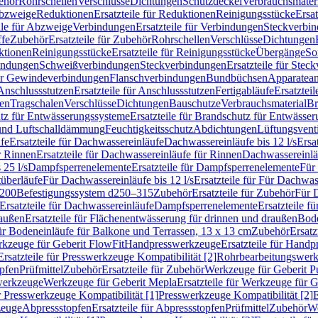
ehör
Rohrschellen
Verschlüsse
Dichtungen
Schutzdeckel
Verbrauchsmater
Abzweige
Reduktionen
Ersatzteile für Reduktionen
Reinigungsstücke
Ersat
ile für Abzweige
Verbindungen
Ersatzteile für Verbindungen
Steckverbi
ffe
Zubehör
Ersatzteile für Zubehör
Rohrschellen
Verschlüsse
Dichtungen
ktionen
Reinigungsstücke
Ersatzteile für Reinigungsstücke
Übergänge
So
bindungen
Schweißverbindungen
Steckverbindungen
Ersatzteile für Ste
für Gewindeverbindungen
Flanschverbindungen
Bundbüchsen
Apparatean
Anschlussstutzen
Ersatzteile für Anschlussstutzen
Fertigabläufe
Ersatzteil
len
Tragschalen
Verschlüsse
Dichtungen
Bauschutze
Verbrauchsmaterial
Br
tz für Entwässerungssysteme
Ersatzteile für Brandschutz für Entwässe
und Luftschalldämmung
Feuchtigkeitsschutz
Abdichtungen
Lüftungsvent
fe
Ersatzteile für Dachwassereinläufe
Dachwassereinläufe bis 12 l/s
Ersa
r Rinnen
Ersatzteile für Dachwassereinläufe für Rinnen
Dachwassereinläu
 25 l/s
Dampfsperrenelemente
Ersatzteile für Dampfsperrenelemente
Für 
tüberläufe
Für Dachwassereinläufe bis 12 l/s
Ersatzteile für Für Dachwass
–200
Befestigungssystem d250–315
Zubehör
Ersatzteile für Zubehör
Für 
Ersatzteile für Dachwassereinläufe
Dampfsperrenelemente
Ersatzteile 
raußen
Ersatzteile für Flächenentwässerung für drinnen und draußen
Bode
für Bodeneinläufe für Balkone und Terrassen, 13 x 13 cm
Zubehör
Ersatz
erkzeuge für Geberit FlowFit
Handpresswerkzeuge
Ersatzteile für Hand
Ersatzteile für Presswerkzeuge Kompatibilität [2]
Rohrbearbeitungswer
opfen
Prüfmittel
Zubehör
Ersatzteile für Zubehör
Werkzeuge für Geberit P
swerkzeuge
Werkzeuge für Geberit Mepla
Ersatzteile für Werkzeuge für 
ür Presswerkzeuge Kompatibilität [1]
Presswerkzeuge Kompatibilität [2]
E
zeuge
Abpressstopfen
Ersatzteile für Abpressstopfen
Prüfmittel
Zubehör
We