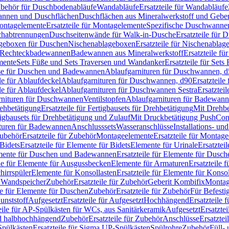
Zubehör für Duschbodenabläufe
Wandabläufe
Ersatzteile für Wandabläufe
wannen und Duschflächen
Duschflächen aus Mineralwerkstoff und Geberi
ntagelemente
Ersatzteile für Montagelemente
Spezifische Duschwanne
schabtrennungen
Duschseitenwände für Walk-in-Dusche
Ersatzteile für
lageboxen für Duschen
Nischenablageboxen
Ersatzteile für Nischenabla
ür Rechteckbadewannen
Badewannen aus Mineralwerkstoff
Ersatzteile f
mente
Sets Füße und Sets Traversen und Wandanker
Ersatzteile für Set
se für Duschen und Badewannen
Ablaufgarnituren für Duschwannen, 
ile für Ablaufdeckel
Ablaufgarnituren für Duschwannen, d90
Ersatzteil
ile für Ablaufdeckel
Ablaufgarnituren für Duschwannen Sestra
Ersatztei
rnituren für Duschwannen
Ventilstopfen
Ablaufgarnituren für Badewann
rehbetätigung
Ersatzteile für Fertigbausets für Drehbetätigung
Mit Drehbe
rtigbausets für Drehbetätigung und Zulauf
Mit Druckbetätigung PushCon
ituren für Badewannen
Anschlusssets
Wasseranschlüsse
Installations- un
ubehör
Ersatzteile für Zubehör
Montageelemente
Ersatzteile für Montag
Bidets
Ersatzteile für Elemente für Bidets
Elemente für Urinale
Ersatztei
mente für Duschen und Badewannen
Ersatzteile für Elemente für Dus
ile für Elemente für Ausgussbecken
Elemente für Armaturen
Ersatzteile 
hirrspüler
Elemente für Konsollasten
Ersatzteile für Elemente für Konso
r Wandspeicher
Zubehör
Ersatzteile für Zubehör
Geberit Kombifix
Montag
le für Elemente für Duschen
Zubehör
Ersatzteile für Zubehör
Für Befesti
unststoff
Aufgesetzt
Ersatzteile für Aufgesetzt
Hochhängend
Ersatzteile
eile für AP-Spülkästen für WCs, aus Sanitärkeramik
Aufgesetzt
Ersatztei
nd halbhochhängend
Zubehör
Ersatzteile für Zubehör
Anschlüsse
Ersatztei
pülkästen
Ersatzteile für Sigma UP-Spülkästen
Spülrohre
Zubehör
Füll- 