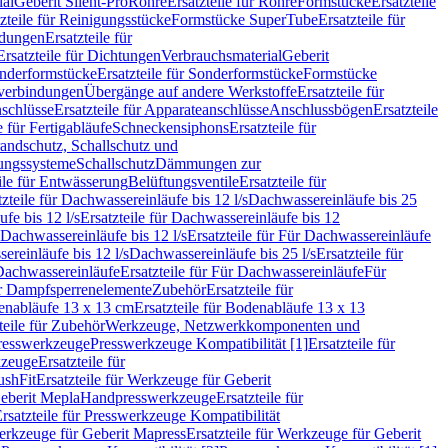
ial
Geberit Silent-Pro
Rohre
Ersatzteile für Rohre
Formstücke
Ersatzteile
zteile für Reinigungsstücke
Formstücke SuperTube
Ersatzteile für
ndungen
Ersatzteile für
Ersatzteile für Dichtungen
Verbrauchsmaterial
Geberit
nderformstücke
Ersatzteile für Sonderformstücke
Formstücke
ckverbindungen
Übergänge auf andere Werkstoffe
Ersatzteile für
schlüsse
Ersatzteile für Apparateanschlüsse
Anschlussbögen
Ersatzteile
e für Fertigabläufe
Schneckensiphons
Ersatzteile für
andschutz, Schallschutz und
rungssysteme
Schallschutz
Dämmungen zur
ile für Entwässerung
Belüftungsventile
Ersatzteile für
tzteile für Dachwassereinläufe bis 12 l/s
Dachwassereinläufe bis 25
fe bis 12 l/s
Ersatzteile für Dachwassereinläufe bis 12
Dachwassereinläufe bis 12 l/s
Ersatzteile für Für Dachwassereinläufe
ereinläufe bis 12 l/s
Dachwassereinläufe bis 25 l/s
Ersatzteile für
Dachwassereinläufe
Ersatzteile für Für Dachwassereinläufe
Für
für Dampfsperrenelemente
Zubehör
Ersatzteile für
nabläufe 13 x 13 cm
Ersatzteile für Bodenabläufe 13 x 13
teile für Zubehör
Werkzeuge, Netzwerkkomponenten und
presswerkzeuge
Presswerkzeuge Kompatibilität [1]
Ersatzteile für
kzeuge
Ersatzteile für
ushFit
Ersatzteile für Werkzeuge für Geberit
Geberit Mepla
Handpresswerkzeuge
Ersatzteile für
rsatzteile für Presswerkzeuge Kompatibilität
rkzeuge für Geberit Mapress
Ersatzteile für Werkzeuge für Geberit