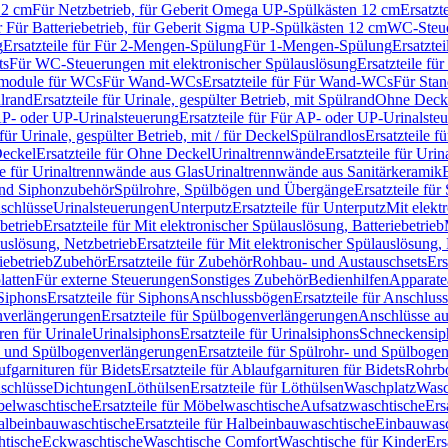
12 cm
Für Netzbetrieb, für Geberit Omega UP-Spülkästen 12 cm
Ersatzt
ür Für Batteriebetrieb, für Geberit Sigma UP-Spülkästen 12 cm
WC-Steue
g
Ersatzteile für Für 2-Mengen-Spülung
Für 1-Mengen-Spülung
Ersatzte
ts
Für WC-Steuerungen mit elektronischer Spülauslösung
Ersatzteile f
ärmodule für WCs
Für Wand-WCs
Ersatzteile für Für Wand-WCs
Für Sta
ülrand
Ersatzteile für Urinale, gespülter Betrieb, mit Spülrand
Ohne Deck
P- oder UP-Urinalsteuerung
Ersatzteile für Für AP- oder UP-Urinalste
 für Urinale, gespülter Betrieb, mit / für Deckel
Spülrandlos
Ersatzteile f
eckel
Ersatzteile für Ohne Deckel
Urinaltrennwände
Ersatzteile für Uri
le für Urinaltrennwände aus Glas
Urinaltrennwände aus Sanitärkeramik
nd Siphonzubehör
Spülrohre, Spülbögen und Übergänge
Ersatzteile fü
schlüsse
Urinalsteuerungen
Unterputz
Ersatzteile für Unterputz
Mit elekt
betrieb
Ersatzteile für Mit elektronischer Spülauslösung, Batteriebetrieb
auslösung, Netzbetrieb
Ersatzteile für Mit elektronischer Spülauslösung,
iebetrieb
Zubehör
Ersatzteile für Zubehör
Rohbau- und Austauschsets
Ers
atten
Für externe Steuerungen
Sonstiges Zubehör
Bedienhilfen
Apparate
Siphons
Ersatzteile für Siphons
Anschlussbögen
Ersatzteile für Anschlu
verlängerungen
Ersatzteile für Spülbogenverlängerungen
Anschlüsse a
ren für Urinale
Urinalsiphons
Ersatzteile für Urinalsiphons
Schneckensip
- und Spülbogenverlängerungen
Ersatzteile für Spülrohr- und Spülbog
fgarnituren für Bidets
Ersatzteile für Ablaufgarnituren für Bidets
Rohrb
schlüsse
Dichtungen
Löthülsen
Ersatzteile für Löthülsen
Waschplatz
Wasc
elwaschtische
Ersatzteile für Möbelwaschtische
Aufsatzwaschtische
Ers
albeinbauwaschtische
Ersatzteile für Halbeinbauwaschtische
Einbauwasc
htische
Eckwaschtische
Waschtische Comfort
Waschtische für Kinder
Ers