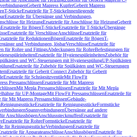
hverbindungen
Geberit Mapress Kupfer
Geberit Mapress
gen
T-Stücke
Ersatzteile für T-Stücke
Innenliegende
bar
Ersatzteile für Übergänge und Verbindungen,
nschlüsse für Heizung
Ersatzteile für Anschlüsse für Heizung
Geberit
n
Ersatzteile für Bögen
T-Stücke
Ersatzteile für T-Stücke
Übergänge
üsse
Ersatzteile für Verschlüsse
Anschlüsse
Ersatzteile für
rsatzteile für Reduktionen
Bögen
Ersatzteile für Bögen
T-
bergänge und Verbindungen, lösbar
Verschlüsse
Ersatzteile für
n für Rohre und Fittings
Abdeckungen für Rohre
Befestigungen für
ienespüleinheiten
Ersatzteile für Hygienespüleinheiten
Zubehör für
r Spülkästen und WC-Steuerungen mit Hygienespülung
UP-Spülkästen
pülung
Ersatzteile für Zubehör für Spülkästen und WC-Steuerungen
stem
Ersatzteile für Geberit Connect Zubehör für Geberit
le
Ersatzteile für Schrägsitzventile
Mit FlowFit
ress Pressanschlüssen
Ersatzteile für Mit Mapress
schlüssen
Mit Mepla Pressanschlüssen
Ersatzteile für Mit Mepla
gelhähne für UP-Montage
Mit FlowFit Pressanschlüssen
Ersatzteile für
le für Mit Mapress Pressanschlüssen
Gebäude-
n
Reinigungsstücke
Ersatzteile für Reinigungsstücke
Formstücke
ckverbindungen
Spannverbindungen
Übergänge auf andere
e für Anschlussbögen
Anschlusssteckmuffen
Ersatzteile für
re
Ersatzteile für Rohre
Formstücke
Ersatzteile für
ile für Reinigungsstücke
Verbindungen
Ersatzteile für
rsatzteile für Apparateanschlüsse
Anschlussbögen
Ersatzteile für