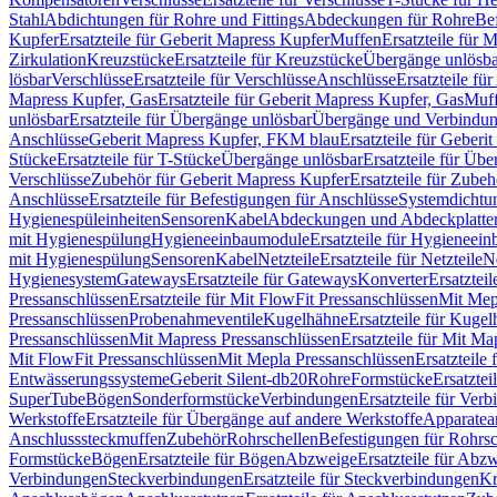
Stahl
Abdichtungen für Rohre und Fittings
Abdeckungen für Rohre
Be
Kupfer
Ersatzteile für Geberit Mapress Kupfer
Muffen
Ersatzteile für 
Zirkulation
Kreuzstücke
Ersatzteile für Kreuzstücke
Übergänge unlösba
lösbar
Verschlüsse
Ersatzteile für Verschlüsse
Anschlüsse
Ersatzteile fü
Mapress Kupfer, Gas
Ersatzteile für Geberit Mapress Kupfer, Gas
Muf
unlösbar
Ersatzteile für Übergänge unlösbar
Übergänge und Verbindun
Anschlüsse
Geberit Mapress Kupfer, FKM blau
Ersatzteile für Geber
Stücke
Ersatzteile für T-Stücke
Übergänge unlösbar
Ersatzteile für Üb
Verschlüsse
Zubehör für Geberit Mapress Kupfer
Ersatzteile für Zube
Anschlüsse
Ersatzteile für Befestigungen für Anschlüsse
Systemdichtu
Hygienespüleinheiten
Sensoren
Kabel
Abdeckungen und Abdeckplatte
mit Hygienespülung
Hygieneeinbaumodule
Ersatzteile für Hygieneei
mit Hygienespülung
Sensoren
Kabel
Netzteile
Ersatzteile für Netzteile
N
Hygienesystem
Gateways
Ersatzteile für Gateways
Konverter
Ersatzteil
Pressanschlüssen
Ersatzteile für Mit FlowFit Pressanschlüssen
Mit Mep
Pressanschlüssen
Probenahmeventile
Kugelhähne
Ersatzteile für Kuge
Pressanschlüssen
Mit Mapress Pressanschlüssen
Ersatzteile für Mit Ma
Mit FlowFit Pressanschlüssen
Mit Mepla Pressanschlüssen
Ersatzteile
Entwässerungssysteme
Geberit Silent-db20
Rohre
Formstücke
Ersatztei
SuperTube
Bögen
Sonderformstücke
Verbindungen
Ersatzteile für Ver
Werkstoffe
Ersatzteile für Übergänge auf andere Werkstoffe
Apparatea
Anschlusssteckmuffen
Zubehör
Rohrschellen
Befestigungen für Rohrsc
Formstücke
Bögen
Ersatzteile für Bögen
Abzweige
Ersatzteile für Abz
Verbindungen
Steckverbindungen
Ersatzteile für Steckverbindungen
Kr