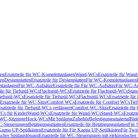
en
Ersatzteile für WC-Komplettanlagen
Wand-WCs
Ersatzteile für Wa
ken
Designplatten
Ersatzteile für Designplatten
Für WC-Komplettanlagen
tanlagen
Für WC-Aufsätze
Ersatzteile für Für WC-Aufsätze
Für WC-Au
eile für Tiefspül-WCs
Flachspül-WCs
Ersatzteile für Flachspül-WCs
Stan
iefspül-WCs
Ersatzteile für Tiefspül-WCs
Flachspül-WCs
Ersatzteile fü
Ersatzteile für WC-Sitze
Comfort WCs
Ersatzteile für Comfort WCs
Tie
rsatzteile für Tiefspül-WCs verlängert
Comfort WC-Sitze
Ersatzteile fü
WCs für Kinder
Wand-WCs
Ersatzteile für Wand-WCs
Stand-WCs
Ersatzt
r WC-Sitzringe
Hock-WCs
Mit Spülung
Zubehör
Befestigungsmaterial
Bide
C-Steuerungen
Betätigungsplatten
Ersatzteile für Betätigungsplatten
Für 
Kappa UP-Spülkästen
Ersatzteile für Für Kappa UP-Spülkästen
Für Twin
scher Spülauslösung
Ersatzteile für WC-Steuerungen mit elektronischer