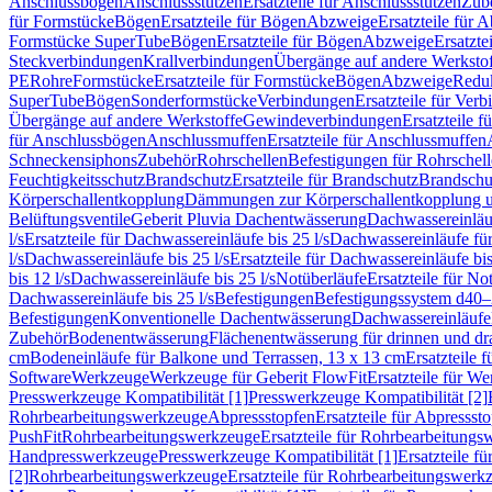
Anschlussbögen
Anschlussstutzen
Ersatzteile für Anschlussstutzen
Zub
für Formstücke
Bögen
Ersatzteile für Bögen
Abzweige
Ersatzteile für 
Formstücke SuperTube
Bögen
Ersatzteile für Bögen
Abzweige
Ersatzte
Steckverbindungen
Krallverbindungen
Übergänge auf andere Werksto
PE
Rohre
Formstücke
Ersatzteile für Formstücke
Bögen
Abzweige
Redu
SuperTube
Bögen
Sonderformstücke
Verbindungen
Ersatzteile für Ver
Übergänge auf andere Werkstoffe
Gewindeverbindungen
Ersatzteile 
für Anschlussbögen
Anschlussmuffen
Ersatzteile für Anschlussmuffen
Schneckensiphons
Zubehör
Rohrschellen
Befestigungen für Rohrschel
Feuchtigkeitsschutz
Brandschutz
Ersatzteile für Brandschutz
Brandschu
Körperschallentkopplung
Dämmungen zur Körperschallentkopplung 
Belüftungsventile
Geberit Pluvia Dachentwässerung
Dachwassereinläu
l/s
Ersatzteile für Dachwassereinläufe bis 25 l/s
Dachwassereinläufe fü
l/s
Dachwassereinläufe bis 25 l/s
Ersatzteile für Dachwassereinläufe bis
bis 12 l/s
Dachwassereinläufe bis 25 l/s
Notüberläufe
Ersatzteile für No
Dachwassereinläufe bis 25 l/s
Befestigungen
Befestigungssystem d40
Befestigungen
Konventionelle Dachentwässerung
Dachwassereinläufe
Zubehör
Bodenentwässerung
Flächenentwässerung für drinnen und d
cm
Bodeneinläufe für Balkone und Terrassen, 13 x 13 cm
Ersatzteile 
Software
Werkzeuge
Werkzeuge für Geberit FlowFit
Ersatzteile für W
Presswerkzeuge Kompatibilität [1]
Presswerkzeuge Kompatibilität [2]
Rohrbearbeitungswerkzeuge
Abpressstopfen
Ersatzteile für Abpressst
PushFit
Rohrbearbeitungswerkzeuge
Ersatzteile für Rohrbearbeitung
Handpresswerkzeuge
Presswerkzeuge Kompatibilität [1]
Ersatzteile f
[2]
Rohrbearbeitungswerkzeuge
Ersatzteile für Rohrbearbeitungswerk