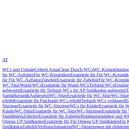
AT
WCs und Urinale
Geberit AquaClean Dusch-WCs
WC-Komplettanlag
für WC-Aufsätze
Für WC-Keramiken
Ersatzteile für Für WC-Kerami
für Für WC-Aufsätze
Zubehör
Ersatzteile für Zubehör
Für WC-Komplet
WC-Sitze
Wand-WCs
Ersatzteile für Wand-WCs
Tiefspül-WCs
Ersatzt
aufgesetzt
Ersatzteile für Tiefspül-WCs für AP-Spülkasten aufgesetzt
T
Sanitärkeramik
Aufgesetzt
WC-Sitze
Ersatzteile für WC-Sitze
WC-Sitze
erhöht
Ersatzteile für Flachspül-WCs erhöht
Tiefspül-WCs verlängert
E
Sitzringe
Ersatzteile für WC-Sitzringe
WCs für Kinder
Ersatzteile für 
Kinder
WC-Sitze
Ersatzteile für WC-Sitze
WC-Sitzringe
Ersatzteile fü
Standbidets
Zubehör
Ersatzteile für Zubehör
Betätigungsplatten und W
Omega UP-Spülkästen
Ersatzteile für Für Omega UP-Spülkästen
Für 
Spülkästen
Zubehör
Verbrauchsmaterial
WC-Steuerungen mit elektroni