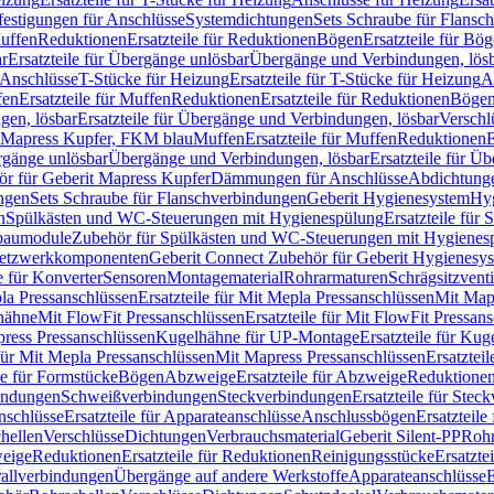
festigungen für Anschlüsse
Systemdichtungen
Sets Schraube für Flansc
Muffen
Reduktionen
Ersatzteile für Reduktionen
Bögen
Ersatzteile für Bö
r
Ersatzteile für Übergänge unlösbar
Übergänge und Verbindungen, lös
r Anschlüsse
T-Stücke für Heizung
Ersatzteile für T-Stücke für Heizung
A
fen
Ersatzteile für Muffen
Reduktionen
Ersatzteile für Reduktionen
Böge
gen, lösbar
Ersatzteile für Übergänge und Verbindungen, lösbar
Verschl
it Mapress Kupfer, FKM blau
Muffen
Ersatzteile für Muffen
Reduktionen
E
ergänge unlösbar
Übergänge und Verbindungen, lösbar
Ersatzteile für Ü
hör für Geberit Mapress Kupfer
Dämmungen für Anschlüsse
Abdichtunge
ngen
Sets Schraube für Flanschverbindungen
Geberit Hygienesystem
Hyg
n
Spülkästen und WC-Steuerungen mit Hygienespülung
Ersatzteile fü
nbaumodule
Zubehör für Spülkästen und WC-Steuerungen mit Hygienes
etzwerkkomponenten
Geberit Connect Zubehör für Geberit Hygienesy
e für Konverter
Sensoren
Montagematerial
Rohrarmaturen
Schrägsitzventi
la Pressanschlüssen
Ersatzteile für Mit Mepla Pressanschlüssen
Mit Map
lhähne
Mit FlowFit Pressanschlüssen
Ersatzteile für Mit FlowFit Pressan
press Pressanschlüssen
Kugelhähne für UP-Montage
Ersatzteile für Ku
 für Mit Mepla Pressanschlüssen
Mit Mapress Pressanschlüssen
Ersatztei
le für Formstücke
Bögen
Abzweige
Ersatzteile für Abzweige
Reduktione
bindungen
Schweißverbindungen
Steckverbindungen
Ersatzteile für Ste
nschlüsse
Ersatzteile für Apparateanschlüsse
Anschlussbögen
Ersatzteil
hellen
Verschlüsse
Dichtungen
Verbrauchsmaterial
Geberit Silent-PP
Roh
weige
Reduktionen
Ersatzteile für Reduktionen
Reinigungsstücke
Ersatzte
allverbindungen
Übergänge auf andere Werkstoffe
Apparateanschlüsse
E