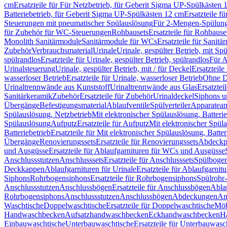
cm
Ersatzteile für Für Netzbetrieb, für Geberit Sigma UP-Spülkästen 
Batteriebetrieb, für Geberit Sigma UP-Spülkästen 12 cm
Ersatzteile f
Steuerungen mit pneumatischer Spülauslösung
Für 2-Mengen-Spülun
für Zubehör für WC-Steuerungen
Rohbausets
Ersatzteile für Rohbause
Monolith Sanitärmodule
Sanitärmodule für WCs
Ersatzteile für Sanit
Zubehör
Verbrauchsmaterial
Urinale
Urinale, gespülter Betrieb, mit Sp
spülrandlos
Ersatzteile für Urinale, gespülter Betrieb, spülrandlos
Für A
Urinalsteuerung
Urinale, gespülter Betrieb, mit / für Deckel
Ersatzteile
wasserloser Betrieb
Ersatzteile für Urinale, wasserloser Betrieb
Ohne D
Urinaltrennwände aus Kunststoff
Urinaltrennwände aus Glas
Ersatztei
Sanitärkeramik
Zubehör
Ersatzteile für Zubehör
Urinaldeckel
Siphons u
Übergänge
Befestigungsmaterial
Ablaufventile
Spülverteiler
Apparatean
Spülauslösung, Netzbetrieb
Mit elektronischer Spülauslösung, Batterie
Spülauslösung
Aufputz
Ersatzteile für Aufputz
Mit elektronischer Spül
Batteriebetrieb
Ersatzteile für Mit elektronischer Spülauslösung, Batter
Übergänge
Renovierungssets
Ersatzteile für Renovierungssets
Abdeckpl
und Ausgüsse
Ersatzteile für Ablaufgarnituren für WCs und Ausgüsse
Anschlussstutzen
Anschlusssets
Ersatzteile für Anschlusssets
Spülbogen
Deckkappen
Ablaufgarnituren für Urinale
Ersatzteile für Ablaufgarnitu
Siphons
Rohrbogensiphons
Ersatzteile für Rohrbogensiphons
Spülrohr
Anschlussstutzen
Anschlussbögen
Ersatzteile für Anschlussbögen
Ablau
Rohrbogensiphons
Anschlussstutzen
Anschlussbögen
Abdeckungen
An
Waschtische
Doppelwaschtische
Ersatzteile für Doppelwaschtische
Möb
Handwaschbecken
Aufsatzhandwaschbecken
Eckhandwaschbecken
H
Einbauwaschtische
Unterbauwaschtische
Ersatzteile für Unterbauwasc