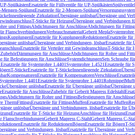
r UP-Spülkästen
Ersatzteile für Füllventile für UP-Spülkästen
Spülventile
-Mengen-Spülung
Ersatzteile für 2-Mengen-Spülung
Versorgungssyste
ücke
Innenliegende Zirkulation
Übergänge unlösbar
Übergänge und Verb
Gewindeanschluss
T-Stücke für Heizung
Übergänge und Verbindungen fü
hre und Fittings
Abdichtungen für Anschlüsse
Abdichtungen für Fitting
für Flanschverbindungen
Verbrauchsmaterial
Geberit Mepla
Systemrohr
tings
Kupplungen
Ersatzteile für Kupplungen
Reduktionen
Ersatzteile fü
Übergänge unlösbar
Übergänge und Verbindungen, lösbar
Ersatzteile fü
deanschluss
Ersatzteile für Verteiler mit Gewindeanschluss
T-Stücke für 
r Zubehör
Dämmungen für Anschlüsse
Abdichtungen für Rohre und Fitti
ile für Befestigungen für Anschlüsse
Systemdichtungen
Sets Schraube fü
1
Ersatzteile für Systemrohre 1.4401
Systemrohre 1.4521
Ersatzteile für
 Bögen
T-Stücke
Ersatzteile für T-Stücke
Innenliegende Zirkulation
Übergä
sbar
Kompensatoren
Ersatzteile für Kompensatoren
Verschlüsse
Ersatztei
Systemrohre 1.4401
Ersatzteile für Systemrohre 1.4401
Rohrnippel
Muff
ücke
Übergänge unlösbar
Ersatzteile für Übergänge unlösbar
Übergänge u
e
Ersatzteile für Anschlüsse
Zubehör für Geberit Mapress Edelstahl
Ersat
ings
Abdichtungen für Rohre und Fittings
Befestigungen für Anschlüsse
re Therm
Fittings
Ersatzteile für Fittings
Muffen
Ersatzteile für Muffen
Re
ergänge unlösbar
Übergänge und Verbindungen, lösbar
Ersatzteile für Ü
eizung
Ersatzteile für T-Stücke für Heizung
Anschlüsse für Heizung
Ersat
ür Flanschverbindungen
Geberit Mapress C-Stahl
Geberit Mapress C-Sta
eduktionen
Ersatzteile für Reduktionen
Bögen
Ersatzteile für Bögen
T-St
ergänge und Verbindungen, lösbar
Ersatzteile für Übergänge und Verb
eizung
Ersatzteile für T-Stücke für Heizung
Anschlüsse für Heizung
Ersat