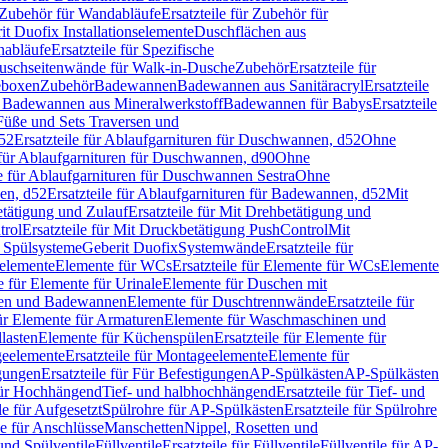
Zubehör für Wandabläufe
Ersatzteile für Zubehör für
t Duofix Installationselemente
Duschflächen aus
nabläufe
Ersatzteile für Spezifische
 Duschseitenwände für Walk-in-Dusche
Zubehör
Ersatzteile für
geboxen
Zubehör
Badewannen
Badewannen aus Sanitäracryl
Ersatzteile
ür Badewannen aus Mineralwerkstoff
Badewannen für Babys
Ersatzteile
s Füße und Sets Traversen und
d52
Ersatzteile für Ablaufgarnituren für Duschwannen, d52
Ohne
e für Ablaufgarnituren für Duschwannen, d90
Ohne
le für Ablaufgarnituren für Duschwannen Sestra
Ohne
en, d52
Ersatzteile für Ablaufgarnituren für Badewannen, d52
Mit
tätigung und Zulauf
Ersatzteile für Mit Drehbetätigung und
trol
Ersatzteile für Mit Druckbetätigung PushControl
Mit
d Spülsysteme
Geberit Duofix
Systemwände
Ersatzteile für
eelemente
Elemente für WCs
Ersatzteile für Elemente für WCs
Elemente
le für Elemente für Urinale
Elemente für Duschen mit
chen und Badewannen
Elemente für Duschtrennwände
Ersatzteile für
für Elemente für Armaturen
Elemente für Waschmaschinen und
llasten
Elemente für Küchenspülen
Ersatzteile für Elemente für
eelemente
Ersatzteile für Montageelemente
Elemente für
gungen
Ersatzteile für Für Befestigungen
AP-Spülkästen
AP-Spülkästen
 für Hochhängend
Tief- und halbhochhängend
Ersatzteile für Tief- und
le für Aufgesetzt
Spülrohre für AP-Spülkästen
Ersatzteile für Spülrohre
le für Anschlüsse
Manschetten
Nippel, Rosetten und
und Spülventile
Füllventile
Ersatzteile für Füllventile
Füllventile für AP-