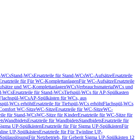
nd-WCs
Stand-WCs
Ersatzteile für Stand-WCs
WC-Aufsätze
Ersatzteile
Ersatzteile für Für WC-Komplettanlagen
Für WC-Aufsätze
Ersatzteile
fsätze und WC-Komplettanlagen
WCs
Verbrauchsmaterial
WCs und
d-WCs
Ersatzteile für Stand-WCs
Tiefspül-WCs für AP-Spülkasten
r Flachspül-WCs
AP-Spülkästen für WCs, aus
fspül-WCs erhöht
Ersatzteile für Tiefspül-WCs erhöht
Flachspül-WCs
r Comfort WC-Sitze
WC-Sitze
Ersatzteile für WC-Sitze
WC-
eile für Stand-WCs
WC-Sitze für Kinder
Ersatzteile für WC-Sitze für
ts
Wandbidets
Ersatzteile für Wandbidets
Standbidets
Ersatzteile für
Sigma UP-Spülkästen
Ersatzteile für Für Sigma UP-Spülkästen
Für
line UP-Spülkästen
Ersatzteile für Für Twinline UP-
 Spülauslösung
Für Netzbetrieb, für Geberit Sigma UP-Spülkästen 12