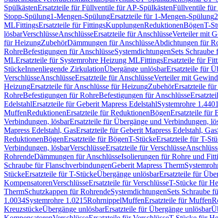
Spülkästen
Ersatzteile für Füllventile für AP-Spülkästen
Füllventile fü
Stopp-Spülung
1-Mengen-Spülung
Ersatzteile für 1-Mengen-Spülung
2
ML
Fittings
Ersatzteile für Fittings
Kupplungen
Reduktionen
Bögen
T-St
lösbar
Verschlüsse
Anschlüsse
Ersatzteile für Anschlüsse
Verteiler mit 
für Heizung
Zubehör
Dämmungen für Anschlüsse
Abdichtungen für Ro
Rohre
Befestigungen für Anschlüsse
Systemdichtungen
Sets Schraube 
ML
Ersatzteile für Systemrohre Heizung ML
Fittings
Ersatzteile für Fit
Stücke
Innenliegende Zirkulation
Übergänge unlösbar
Ersatzteile für 
Verschlüsse
Anschlüsse
Ersatzteile für Anschlüsse
Verteiler mit Gewin
Heizung
Ersatzteile für Anschlüsse für Heizung
Zubehör
Ersatzteile fü
Rohre
Befestigungen für Rohre
Befestigungen für Anschlüsse
Ersatzte
Edelstahl
Ersatzteile für Geberit Mapress Edelstahl
Systemrohre 1.440
Muffen
Reduktionen
Ersatzteile für Reduktionen
Bögen
Ersatzteile für
Verbindungen, lösbar
Ersatzteile für Übergänge und Verbindungen, lö
Mapress Edelstahl, Gas
Ersatzteile für Geberit Mapress Edelstahl, Gas
Reduktionen
Bögen
Ersatzteile für Bögen
T-Stücke
Ersatzteile für T-St
Verbindungen, lösbar
Verschlüsse
Ersatzteile für Verschlüsse
Anschlüss
Rohrende
Dämmungen für Anschlüsse
Isolierungen für Rohre und Fitt
Schraube für Flanschverbindungen
Geberit Mapress Therm
Systemroh
Stücke
Ersatzteile für T-Stücke
Übergänge unlösbar
Ersatzteile für Üb
Kompensatoren
Verschlüsse
Ersatzteile für Verschlüsse
T-Stücke für H
Therm
Schutzkappen für Rohrende
Systemdichtungen
Sets Schraube f
1.0034
Systemrohre 1.0215
Rohrnippel
Muffen
Ersatzteile für Muffen
R
Kreuzstücke
Übergänge unlösbar
Ersatzteile für Übergänge unlösbar
Üb
Kompensatoren
Verschlüsse
Ersatzteile für Verschlüsse
T-Stücke für H