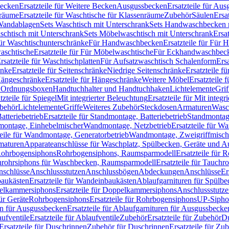
Becken
Ersatzteile für Weitere Becken
Ausgussbecken
Ersatzteile für Au
nräume
Ersatzteile für Waschtische für Klassenräume
Zubehör
Säulen
Ersa
andablagen
Sets Waschtisch mit Unterschrank
Sets Handwaschbecken 
aschtisch mit Unterschrank
Sets Möbelwaschtisch mit Unterschrank
Ersa
für Waschtischunterschränke
Für Handwaschbecken
Ersatzteile für Für
aschtische
Ersatzteile für Für Möbelwaschtische
Für Eckhandwaschbec
rsatzteile für Waschtischplatten
Für Aufsatzwaschtisch Schalenform
Ers
änke
Ersatzteile für Seitenschränke
Niedrige Seitenschränke
Ersatzteile f
ängeschränke
Ersatzteile für Hängeschränke
Weitere Möbel
Ersatzteile 
d Ordnungsboxen
Handtuchhalter und Handtuchhaken
Lichtelemente
Grif
tzteile für Spiegel
Mit integrierter Beleuchtung
Ersatzteile für Mit integr
behör
Lichtelemente
Griffe
Weiteres Zubehör
Steckdosen
Armaturen
Wasc
tteriebetrieb
Ersatzteile für Standmontage, Batteriebetrieb
Standmontage
dmontage, Einhebelmischer
Wandmontage, Netzbetrieb
Ersatzteile für W
teile für Wandmontage, Generatorbetrieb
Wandmontage, Zweigriffmisch
rmaturen
Apparateanschlüsse für Waschplatz, Spülbecken, Geräte und 
 Rohrbogensiphons
Rohrbogensiphons, Raumsparmodell
Ersatzteile für
rohrsiphons für Waschbecken, Raumsparmodell
Ersatzteile für Tauch
nschlüsse
Anschlussstutzen
Anschlussbögen
Abdeckungen
Anschlüsse
Er
aukästen
Ersatzteile für Wandeinbaukästen
Ablaufgarnituren für Spülb
elkammersiphons
Ersatzteile für Doppelkammersiphons
Anschlussstutz
für Geräte
Rohrbogensiphons
Ersatzteile für Rohrbogensiphons
UP-Sipho
en für Ausgussbecken
Ersatzteile für Ablaufgarnituren für Ausgussbecke
ufventile
Ersatzteile für Ablaufventile
Zubehör
Ersatzteile für Zubehör
D
Ersatzteile für Duschrinnen
Zubehör für Duschrinnen
Ersatzteile für Zu