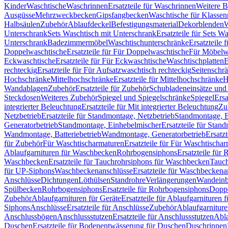
Kinder
Waschtische
Waschrinnen
Ersatzteile für Waschrinnen
Weitere 
Ausgüsse
Mehrzweckbecken
Gipsfangbecken
Waschtische für Klasse
Halbsäulen
Zubehör
Ablaufdeckel
Befestigungsmaterial
Dekorblenden
W
Unterschrank
Sets Waschtisch mit Unterschrank
Ersatzteile für Sets W
Unterschrank
Badezimmermöbel
Waschtischunterschränke
Ersatzteile 
Doppelwaschtische
Ersatzteile für Für Doppelwaschtische
Für Möbelw
Eckwaschtische
Ersatzteile für Für Eckwaschtische
Waschtischplatten
E
rechteckig
Ersatzteile für Für Aufsatzwaschtisch rechteckig
Seitenschr
Hochschränke
Mittelhochschränke
Ersatzteile für Mittelhochschränke
H
Wandablagen
Zubehör
Ersatzteile für Zubehör
Schubladeneinsätze un
Steckdosen
Weiteres Zubehör
Spiegel und Spiegelschränke
Spiegel
Ersa
integrierter Beleuchtung
Ersatzteile für Mit integrierter Beleuchtung
Zu
Netzbetrieb
Ersatzteile für Standmontage, Netzbetrieb
Standmontage, Ba
Generatorbetrieb
Standmontage, Einhebelmischer
Ersatzteile für Stan
Wandmontage, Batteriebetrieb
Wandmontage, Generatorbetrieb
Ersatz
für Zubehör
Für Waschtischarmaturen
Ersatzteile für Für Waschtischa
Ablaufgarnituren für Waschbecken
Rohrbogensiphons
Ersatzteile für
Waschbecken
Ersatzteile für Tauchrohrsiphons für Waschbecken
Tauch
für UP-Siphons
Waschbeckenanschlüsse
Ersatzteile für Waschbeckena
Anschlüsse
Dichtungen
Löthülsen
Standrohre
Verlängerungen
Wandeinb
Spülbecken
Rohrbogensiphons
Ersatzteile für Rohrbogensiphons
Dopp
Zubehör
Ablaufgarnituren für Geräte
Ersatzteile für Ablaufgarnituren 
Siphons
Anschlüsse
Ersatzteile für Anschlüsse
Zubehör
Ablaufgarnitur
Anschlussbögen
Anschlussstutzen
Ersatzteile für Anschlussstutzen
Abla
Duschen
Ersatzteile für Bodenentwässerung für Duschen
Duschrinnen