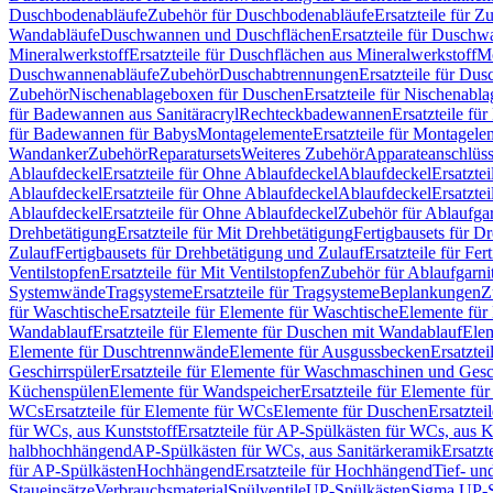
Duschbodenabläufe
Zubehör für Duschbodenabläufe
Ersatzteile für 
Wandabläufe
Duschwannen und Duschflächen
Ersatzteile für Dusch
Mineralwerkstoff
Ersatzteile für Duschflächen aus Mineralwerkstoff
Mo
Duschwannenabläufe
Zubehör
Duschabtrennungen
Ersatzteile für Du
Zubehör
Nischenablageboxen für Duschen
Ersatzteile für Nischenab
für Badewannen aus Sanitäracryl
Rechteckbadewannen
Ersatzteile f
für Badewannen für Babys
Montagelemente
Ersatzteile für Montagele
Wandanker
Zubehör
Reparatursets
Weiteres Zubehör
Apparateanschlüs
Ablaufdeckel
Ersatzteile für Ohne Ablaufdeckel
Ablaufdeckel
Ersatzte
Ablaufdeckel
Ersatzteile für Ohne Ablaufdeckel
Ablaufdeckel
Ersatzte
Ablaufdeckel
Ersatzteile für Ohne Ablaufdeckel
Zubehör für Ablaufga
Drehbetätigung
Ersatzteile für Mit Drehbetätigung
Fertigbausets für D
Zulauf
Fertigbausets für Drehbetätigung und Zulauf
Ersatzteile für Fe
Ventilstopfen
Ersatzteile für Mit Ventilstopfen
Zubehör für Ablaufgarn
Systemwände
Tragsysteme
Ersatzteile für Tragsysteme
Beplankungen
Z
für Waschtische
Ersatzteile für Elemente für Waschtische
Elemente für 
Wandablauf
Ersatzteile für Elemente für Duschen mit Wandablauf
Ele
Elemente für Duschtrennwände
Elemente für Ausgussbecken
Ersatzte
Geschirrspüler
Ersatzteile für Elemente für Waschmaschinen und Gesc
Küchenspülen
Elemente für Wandspeicher
Ersatzteile für Elemente fü
WCs
Ersatzteile für Elemente für WCs
Elemente für Duschen
Ersatztei
für WCs, aus Kunststoff
Ersatzteile für AP-Spülkästen für WCs, aus K
halbhochhängend
AP-Spülkästen für WCs, aus Sanitärkeramik
Ersatzt
für AP-Spülkästen
Hochhängend
Ersatzteile für Hochhängend
Tief- u
Staueinsätze
Verbrauchsmaterial
Spülventile
UP-Spülkästen
Sigma UP-S