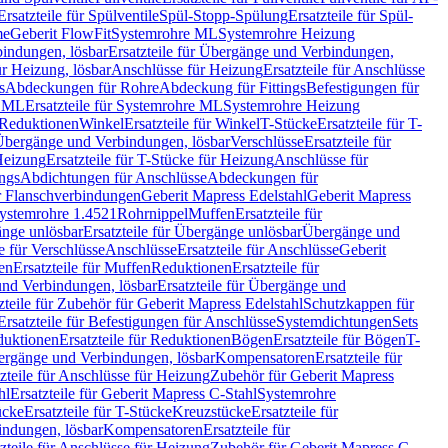
Ersatzteile für Spülventile
Spül-Stopp-Spülung
Ersatzteile für Spül-
me
Geberit FlowFit
Systemrohre ML
Systemrohre Heizung
indungen, lösbar
Ersatzteile für Übergänge und Verbindungen,
r Heizung, lösbar
Anschlüsse für Heizung
Ersatzteile für Anschlüsse
s
Abdeckungen für Rohre
Abdeckung für Fittings
Befestigungen für
e ML
Ersatzteile für Systemrohre ML
Systemrohre Heizung
r Reduktionen
Winkel
Ersatzteile für Winkel
T-Stücke
Ersatzteile für T-
r Übergänge und Verbindungen, lösbar
Verschlüsse
Ersatzteile für
Heizung
Ersatzteile für T-Stücke für Heizung
Anschlüsse für
ngs
Abdichtungen für Anschlüsse
Abdeckungen für
r Flanschverbindungen
Geberit Mapress Edelstahl
Geberit Mapress
 Systemrohre 1.4521
Rohrnippel
Muffen
Ersatzteile für
nge unlösbar
Ersatzteile für Übergänge unlösbar
Übergänge und
le für Verschlüsse
Anschlüsse
Ersatzteile für Anschlüsse
Geberit
en
Ersatzteile für Muffen
Reduktionen
Ersatzteile für
nd Verbindungen, lösbar
Ersatzteile für Übergänge und
zteile für Zubehör für Geberit Mapress Edelstahl
Schutzkappen für
Ersatzteile für Befestigungen für Anschlüsse
Systemdichtungen
Sets
duktionen
Ersatzteile für Reduktionen
Bögen
Ersatzteile für Bögen
T-
bergänge und Verbindungen, lösbar
Kompensatoren
Ersatzteile für
zteile für Anschlüsse für Heizung
Zubehör für Geberit Mapress
hl
Ersatzteile für Geberit Mapress C-Stahl
Systemrohre
ücke
Ersatzteile für T-Stücke
Kreuzstücke
Ersatzteile für
indungen, lösbar
Kompensatoren
Ersatzteile für
zteile für Anschlüsse für Heizung
Zubehör für Geberit Mapress C-