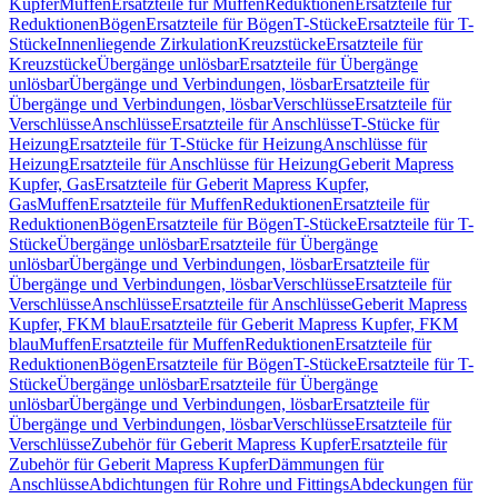
Kupfer
Muffen
Ersatzteile für Muffen
Reduktionen
Ersatzteile für
Reduktionen
Bögen
Ersatzteile für Bögen
T-Stücke
Ersatzteile für T-
Stücke
Innenliegende Zirkulation
Kreuzstücke
Ersatzteile für
Kreuzstücke
Übergänge unlösbar
Ersatzteile für Übergänge
unlösbar
Übergänge und Verbindungen, lösbar
Ersatzteile für
Übergänge und Verbindungen, lösbar
Verschlüsse
Ersatzteile für
Verschlüsse
Anschlüsse
Ersatzteile für Anschlüsse
T-Stücke für
Heizung
Ersatzteile für T-Stücke für Heizung
Anschlüsse für
Heizung
Ersatzteile für Anschlüsse für Heizung
Geberit Mapress
Kupfer, Gas
Ersatzteile für Geberit Mapress Kupfer,
Gas
Muffen
Ersatzteile für Muffen
Reduktionen
Ersatzteile für
Reduktionen
Bögen
Ersatzteile für Bögen
T-Stücke
Ersatzteile für T-
Stücke
Übergänge unlösbar
Ersatzteile für Übergänge
unlösbar
Übergänge und Verbindungen, lösbar
Ersatzteile für
Übergänge und Verbindungen, lösbar
Verschlüsse
Ersatzteile für
Verschlüsse
Anschlüsse
Ersatzteile für Anschlüsse
Geberit Mapress
Kupfer, FKM blau
Ersatzteile für Geberit Mapress Kupfer, FKM
blau
Muffen
Ersatzteile für Muffen
Reduktionen
Ersatzteile für
Reduktionen
Bögen
Ersatzteile für Bögen
T-Stücke
Ersatzteile für T-
Stücke
Übergänge unlösbar
Ersatzteile für Übergänge
unlösbar
Übergänge und Verbindungen, lösbar
Ersatzteile für
Übergänge und Verbindungen, lösbar
Verschlüsse
Ersatzteile für
Verschlüsse
Zubehör für Geberit Mapress Kupfer
Ersatzteile für
Zubehör für Geberit Mapress Kupfer
Dämmungen für
Anschlüsse
Abdichtungen für Rohre und Fittings
Abdeckungen für