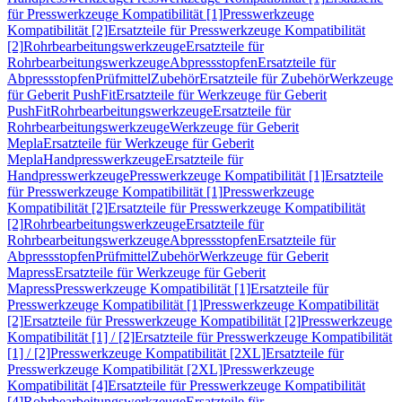
für Presswerkzeuge Kompatibilität [1]
Presswerkzeuge
Kompatibilität [2]
Ersatzteile für Presswerkzeuge Kompatibilität
[2]
Rohrbearbeitungswerkzeuge
Ersatzteile für
Rohrbearbeitungswerkzeuge
Abpressstopfen
Ersatzteile für
Abpressstopfen
Prüfmittel
Zubehör
Ersatzteile für Zubehör
Werkzeuge
für Geberit PushFit
Ersatzteile für Werkzeuge für Geberit
PushFit
Rohrbearbeitungswerkzeuge
Ersatzteile für
Rohrbearbeitungswerkzeuge
Werkzeuge für Geberit
Mepla
Ersatzteile für Werkzeuge für Geberit
Mepla
Handpresswerkzeuge
Ersatzteile für
Handpresswerkzeuge
Presswerkzeuge Kompatibilität [1]
Ersatzteile
für Presswerkzeuge Kompatibilität [1]
Presswerkzeuge
Kompatibilität [2]
Ersatzteile für Presswerkzeuge Kompatibilität
[2]
Rohrbearbeitungswerkzeuge
Ersatzteile für
Rohrbearbeitungswerkzeuge
Abpressstopfen
Ersatzteile für
Abpressstopfen
Prüfmittel
Zubehör
Werkzeuge für Geberit
Mapress
Ersatzteile für Werkzeuge für Geberit
Mapress
Presswerkzeuge Kompatibilität [1]
Ersatzteile für
Presswerkzeuge Kompatibilität [1]
Presswerkzeuge Kompatibilität
[2]
Ersatzteile für Presswerkzeuge Kompatibilität [2]
Presswerkzeuge
Kompatibilität [1] / [2]
Ersatzteile für Presswerkzeuge Kompatibilität
[1] / [2]
Presswerkzeuge Kompatibilität [2XL]
Ersatzteile für
Presswerkzeuge Kompatibilität [2XL]
Presswerkzeuge
Kompatibilität [4]
Ersatzteile für Presswerkzeuge Kompatibilität
[4]
Rohrbearbeitungswerkzeuge
Ersatzteile für