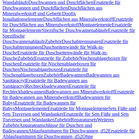
Wandabläufe
Duschwannen und Duschflächen
Ersatzteile für
Duschwannen und Duschflächen
Duschflächen aus
Mineralwerkstoff und Geberit Duofix
Installationselemente
Duschflächen aus Mineralwerkstoff
Ersatzteile
für Duschflächen aus Mineralwerkstoff
Montagelemente
Ersatzteile
für Montagelemente
Spezifische Duschwannenabläufe
Ersatzteile für
Spezifische
Duschwannenabläufe
Zubehör
Duschabtrennungen
Ersatzteile für
Duschabtrennungen
Duschseitenwände für Walk-in-
Dusche
Ersatzteile für Duschseitenwände für Walk-in-
Dusche
Zubehör
Ersatzteile für Zubehör
Nischenablageboxen für
Duschen
Ersatzteile für Nischenablageboxen für
Duschen
Nischenablageboxen
Ersatzteile für
Nischenablageboxen
Zubehör
Badewannen
Badewannen aus
Sanitäracryl
Ersatzteile für Badewannen aus
Sanitäracryl
Rechteckbadewannen
Ersatzteile für
Rechteckbadewannen
Badewannen aus Mineralwerkstoff
Ersatzteile
für Badewannen aus Mineralwerkstoff
Badewannen für
Babys
Ersatzteile für Badewannen für
Babys
Montagelemente
Ersatzteile für Montagelemente
Sets Füße und
Sets Traversen und Wandanker
Ersatzteile für Sets Füße und Sets
Traversen und Wandanker
Zubehör
Reparatursets
Weiteres
Zubehör
Apparateanschlüsse für Duschen und
Badewannen
Ablaufgarnituren für Duschwannen, d52
Ersatzteile für
Ablaufgarnituren für Duschwannen, d52
Ohne