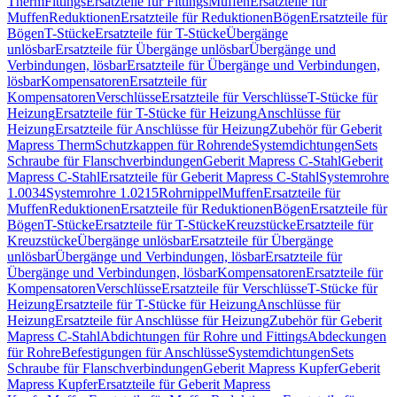
Therm
Fittings
Ersatzteile für Fittings
Muffen
Ersatzteile für
Muffen
Reduktionen
Ersatzteile für Reduktionen
Bögen
Ersatzteile für
Bögen
T-Stücke
Ersatzteile für T-Stücke
Übergänge
unlösbar
Ersatzteile für Übergänge unlösbar
Übergänge und
Verbindungen, lösbar
Ersatzteile für Übergänge und Verbindungen,
lösbar
Kompensatoren
Ersatzteile für
Kompensatoren
Verschlüsse
Ersatzteile für Verschlüsse
T-Stücke für
Heizung
Ersatzteile für T-Stücke für Heizung
Anschlüsse für
Heizung
Ersatzteile für Anschlüsse für Heizung
Zubehör für Geberit
Mapress Therm
Schutzkappen für Rohrende
Systemdichtungen
Sets
Schraube für Flanschverbindungen
Geberit Mapress C-Stahl
Geberit
Mapress C-Stahl
Ersatzteile für Geberit Mapress C-Stahl
Systemrohre
1.0034
Systemrohre 1.0215
Rohrnippel
Muffen
Ersatzteile für
Muffen
Reduktionen
Ersatzteile für Reduktionen
Bögen
Ersatzteile für
Bögen
T-Stücke
Ersatzteile für T-Stücke
Kreuzstücke
Ersatzteile für
Kreuzstücke
Übergänge unlösbar
Ersatzteile für Übergänge
unlösbar
Übergänge und Verbindungen, lösbar
Ersatzteile für
Übergänge und Verbindungen, lösbar
Kompensatoren
Ersatzteile für
Kompensatoren
Verschlüsse
Ersatzteile für Verschlüsse
T-Stücke für
Heizung
Ersatzteile für T-Stücke für Heizung
Anschlüsse für
Heizung
Ersatzteile für Anschlüsse für Heizung
Zubehör für Geberit
Mapress C-Stahl
Abdichtungen für Rohre und Fittings
Abdeckungen
für Rohre
Befestigungen für Anschlüsse
Systemdichtungen
Sets
Schraube für Flanschverbindungen
Geberit Mapress Kupfer
Geberit
Mapress Kupfer
Ersatzteile für Geberit Mapress