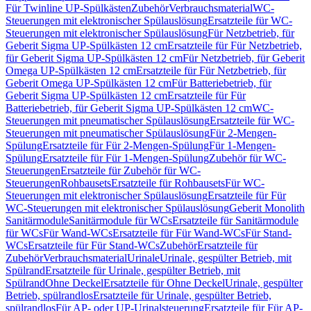
Für Twinline UP-Spülkästen
Zubehör
Verbrauchsmaterial
WC-
Steuerungen mit elektronischer Spülauslösung
Ersatzteile für WC-
Steuerungen mit elektronischer Spülauslösung
Für Netzbetrieb, für
Geberit Sigma UP-Spülkästen 12 cm
Ersatzteile für Für Netzbetrieb,
für Geberit Sigma UP-Spülkästen 12 cm
Für Netzbetrieb, für Geberit
Omega UP-Spülkästen 12 cm
Ersatzteile für Für Netzbetrieb, für
Geberit Omega UP-Spülkästen 12 cm
Für Batteriebetrieb, für
Geberit Sigma UP-Spülkästen 12 cm
Ersatzteile für Für
Batteriebetrieb, für Geberit Sigma UP-Spülkästen 12 cm
WC-
Steuerungen mit pneumatischer Spülauslösung
Ersatzteile für WC-
Steuerungen mit pneumatischer Spülauslösung
Für 2-Mengen-
Spülung
Ersatzteile für Für 2-Mengen-Spülung
Für 1-Mengen-
Spülung
Ersatzteile für Für 1-Mengen-Spülung
Zubehör für WC-
Steuerungen
Ersatzteile für Zubehör für WC-
Steuerungen
Rohbausets
Ersatzteile für Rohbausets
Für WC-
Steuerungen mit elektronischer Spülauslösung
Ersatzteile für Für
WC-Steuerungen mit elektronischer Spülauslösung
Geberit Monolith
Sanitärmodule
Sanitärmodule für WCs
Ersatzteile für Sanitärmodule
für WCs
Für Wand-WCs
Ersatzteile für Für Wand-WCs
Für Stand-
WCs
Ersatzteile für Für Stand-WCs
Zubehör
Ersatzteile für
Zubehör
Verbrauchsmaterial
Urinale
Urinale, gespülter Betrieb, mit
Spülrand
Ersatzteile für Urinale, gespülter Betrieb, mit
Spülrand
Ohne Deckel
Ersatzteile für Ohne Deckel
Urinale, gespülter
Betrieb, spülrandlos
Ersatzteile für Urinale, gespülter Betrieb,
spülrandlos
Für AP- oder UP-Urinalsteuerung
Ersatzteile für Für AP-