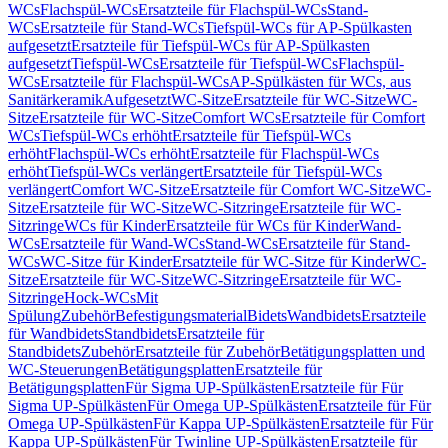
WCs
Flachspül-WCs
Ersatzteile für Flachspül-WCs
Stand-
WCs
Ersatzteile für Stand-WCs
Tiefspül-WCs für AP-Spülkasten
aufgesetzt
Ersatzteile für Tiefspül-WCs für AP-Spülkasten
aufgesetzt
Tiefspül-WCs
Ersatzteile für Tiefspül-WCs
Flachspül-
WCs
Ersatzteile für Flachspül-WCs
AP-Spülkästen für WCs, aus
Sanitärkeramik
Aufgesetzt
WC-Sitze
Ersatzteile für WC-Sitze
WC-
Sitze
Ersatzteile für WC-Sitze
Comfort WCs
Ersatzteile für Comfort
WCs
Tiefspül-WCs erhöht
Ersatzteile für Tiefspül-WCs
erhöht
Flachspül-WCs erhöht
Ersatzteile für Flachspül-WCs
erhöht
Tiefspül-WCs verlängert
Ersatzteile für Tiefspül-WCs
verlängert
Comfort WC-Sitze
Ersatzteile für Comfort WC-Sitze
WC-
Sitze
Ersatzteile für WC-Sitze
WC-Sitzringe
Ersatzteile für WC-
Sitzringe
WCs für Kinder
Ersatzteile für WCs für Kinder
Wand-
WCs
Ersatzteile für Wand-WCs
Stand-WCs
Ersatzteile für Stand-
WCs
WC-Sitze für Kinder
Ersatzteile für WC-Sitze für Kinder
WC-
Sitze
Ersatzteile für WC-Sitze
WC-Sitzringe
Ersatzteile für WC-
Sitzringe
Hock-WCs
Mit
Spülung
Zubehör
Befestigungsmaterial
Bidets
Wandbidets
Ersatzteile
für Wandbidets
Standbidets
Ersatzteile für
Standbidets
Zubehör
Ersatzteile für Zubehör
Betätigungsplatten und
WC-Steuerungen
Betätigungsplatten
Ersatzteile für
Betätigungsplatten
Für Sigma UP-Spülkästen
Ersatzteile für Für
Sigma UP-Spülkästen
Für Omega UP-Spülkästen
Ersatzteile für Für
Omega UP-Spülkästen
Für Kappa UP-Spülkästen
Ersatzteile für Für
Kappa UP-Spülkästen
Für Twinline UP-Spülkästen
Ersatzteile für