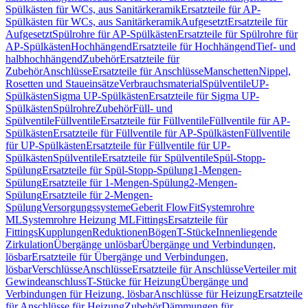
Spülkästen für WCs, aus Sanitärkeramik
Ersatzteile für AP-
Spülkästen für WCs, aus Sanitärkeramik
Aufgesetzt
Ersatzteile für
Aufgesetzt
Spülrohre für AP-Spülkästen
Ersatzteile für Spülrohre für
AP-Spülkästen
Hochhängend
Ersatzteile für Hochhängend
Tief- und
halbhochhängend
Zubehör
Ersatzteile für
Zubehör
Anschlüsse
Ersatzteile für Anschlüsse
Manschetten
Nippel,
Rosetten und Staueinsätze
Verbrauchsmaterial
Spülventile
UP-
Spülkästen
Sigma UP-Spülkästen
Ersatzteile für Sigma UP-
Spülkästen
Spülrohre
Zubehör
Füll- und
Spülventile
Füllventile
Ersatzteile für Füllventile
Füllventile für AP-
Spülkästen
Ersatzteile für Füllventile für AP-Spülkästen
Füllventile
für UP-Spülkästen
Ersatzteile für Füllventile für UP-
Spülkästen
Spülventile
Ersatzteile für Spülventile
Spül-Stopp-
Spülung
Ersatzteile für Spül-Stopp-Spülung
1-Mengen-
Spülung
Ersatzteile für 1-Mengen-Spülung
2-Mengen-
Spülung
Ersatzteile für 2-Mengen-
Spülung
Versorgungssysteme
Geberit FlowFit
Systemrohre
ML
Systemrohre Heizung ML
Fittings
Ersatzteile für
Fittings
Kupplungen
Reduktionen
Bögen
T-Stücke
Innenliegende
Zirkulation
Übergänge unlösbar
Übergänge und Verbindungen,
lösbar
Ersatzteile für Übergänge und Verbindungen,
lösbar
Verschlüsse
Anschlüsse
Ersatzteile für Anschlüsse
Verteiler mit
Gewindeanschluss
T-Stücke für Heizung
Übergänge und
Verbindungen für Heizung, lösbar
Anschlüsse für Heizung
Ersatzteile
für Anschlüsse für Heizung
Zubehör
Dämmungen für