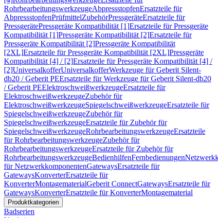
Rohrbearbeitungswerkzeuge
Abpressstopfen
Ersatzteile für
Abpressstopfen
Prüfmittel
Zubehör
Pressgeräte
Ersatzteile für
Pressgeräte
Pressgeräte Kompatibilität [1]
Ersatzteile für Pressgeräte
Kompatibilität [1]
Pressgeräte Kompatibilität [2]
Ersatzteile für
Pressgeräte Kompatibilität [2]
Pressgeräte Kompatibilität
[2XL]
Ersatzteile für Pressgeräte Kompatibilität [2XL]
Pressgeräte
Kompatibilität [4] / [2]
Ersatzteile für Pressgeräte Kompatibilität [4] /
[2]
Universalkoffer
Universalkoffer
Werkzeuge für Geberit Silent-
db20 / Geberit PE
Ersatzteile für Werkzeuge für Geberit Silent-db20
/ Geberit PE
Elektroschweißwerkzeuge
Ersatzteile für
Elektroschweißwerkzeuge
Zubehör für
Elektroschweißwerkzeuge
Spiegelschweißwerkzeuge
Ersatzteile für
Spiegelschweißwerkzeuge
Zubehör für
Spiegelschweißwerkzeuge
Ersatzteile für Zubehör für
Spiegelschweißwerkzeuge
Rohrbearbeitungswerkzeuge
Ersatzteile
für Rohrbearbeitungswerkzeuge
Zubehör für
Rohrbearbeitungswerkzeuge
Ersatzteile für Zubehör für
Rohrbearbeitungswerkzeuge
Bedienhilfen
Fernbedienungen
Netzwerk
für Netzwerkkomponenten
Gateways
Ersatzteile für
Gateways
Konverter
Ersatzteile für
Konverter
Montagematerial
Geberit Connect
Gateways
Ersatzteile für
Gateways
Konverter
Ersatzteile für Konverter
Montagematerial
Produktkategorien
Badserien