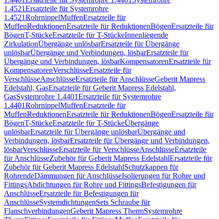
1.4521
Ersatzteile für Systemrohre
1.4521
Rohrnippel
Muffen
Ersatzteile für
Muffen
Reduktionen
Ersatzteile für Reduktionen
Bögen
Ersatzteile für
Bögen
T-Stücke
Ersatzteile für T-Stücke
Innenliegende
Zirkulation
Übergänge unlösbar
Ersatzteile für Übergänge
unlösbar
Übergänge und Verbindungen, lösbar
Ersatzteile für
Übergänge und Verbindungen, lösbar
Kompensatoren
Ersatzteile für
Kompensatoren
Verschlüsse
Ersatzteile für
Verschlüsse
Anschlüsse
Ersatzteile für Anschlüsse
Geberit Mapress
Edelstahl, Gas
Ersatzteile für Geberit Mapress Edelstahl,
Gas
Systemrohre 1.4401
Ersatzteile für Systemrohre
1.4401
Rohrnippel
Muffen
Ersatzteile für
Muffen
Reduktionen
Ersatzteile für Reduktionen
Bögen
Ersatzteile für
Bögen
T-Stücke
Ersatzteile für T-Stücke
Übergänge
unlösbar
Ersatzteile für Übergänge unlösbar
Übergänge und
Verbindungen, lösbar
Ersatzteile für Übergänge und Verbindungen,
lösbar
Verschlüsse
Ersatzteile für Verschlüsse
Anschlüsse
Ersatzteile
für Anschlüsse
Zubehör für Geberit Mapress Edelstahl
Ersatzteile für
Zubehör für Geberit Mapress Edelstahl
Schutzkappen für
Rohrende
Dämmungen für Anschlüsse
Isolierungen für Rohre und
Fittings
Abdichtungen für Rohre und Fittings
Befestigungen für
Anschlüsse
Ersatzteile für Befestigungen für
Anschlüsse
Systemdichtungen
Sets Schraube für
Flanschverbindungen
Geberit Mapress Therm
Systemrohre