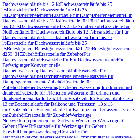
Dachwassereinläufe bis 12 l/s
Dachwassereinläufe bis 25
l/s
Ersatzteile für Dachwassereinläufe bis 25
l/s
Dampfsperrenelemente
Ersatzteile für Dampfsperrenelemente
Für
Dachwassereinläufe bis 12 l/s
Ersatzteile für Für Dachwassereinläufe
bis 12 l/s
Dachwassereinläufe bis 25 l/s
Notüberläufe
Ersatzteile für
Notüberläufe
Für Dachwassereinläufe bis 12 l/s
Ersatzteile für Für
Dachwassereinläufe bis 12 l/s
Dachwassereinläufe bis 25
l/s
Ersatzteile für Dachwassereinläufe bis 25
l/s
Befestigungen
Befestigungssystem d40–200
Befestigungssystem
d250–315
Zubehör
Ersatzteile für Zubehör
Für
Dachwassereinläufe
Ersatzteile für Für Dachwassereinläufe
Für
Befestigungen
Konventionelle
Dachentwässerung
Dachwassereinläufe
Ersatzteile für
Dachwassereinläufe
Dampfsperrenelemente
Ersatzteile für
Dampfsperrenelemente
Zubehör
Ersatzteile für
Zubehör
Bodenentwässerung
Flächenentwässerung für drinnen und
draußen
Ersatzteile für Flächenentwässerung für drinnen und
draußen
Bodenabläufe 13 x 13 cm
Ersatzteile für Bodenabläufe 13 x
13 cm
Bodeneinläufe für Balkone und Terrassen, 13 x 13
cm
Ersatzteile für Bodeneinläufe für Balkone und Terrassen, 13 x 13
cm
Zubehör
Ersatzteile für Zubehör
Werkzeuge,
Netzwerkkomponenten und Software
Werkzeuge
Werkzeuge für
Geberit FlowFit
Ersatzteile für Werkzeuge für Geberit
FlowFit
Handpresswerkzeuge
Ersatzteile für
Handpresswerkzeuge
Presswerkzeuge Kompatibilität [1]
Ersatzteile