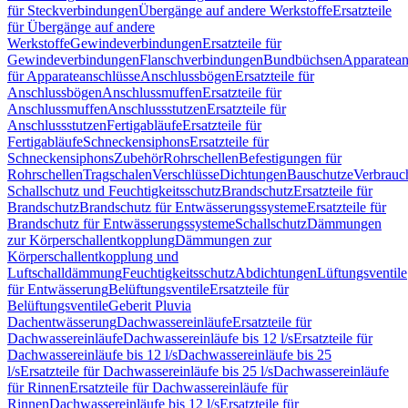
für Steckverbindungen
Übergänge auf andere Werkstoffe
Ersatzteile
für Übergänge auf andere
Werkstoffe
Gewindeverbindungen
Ersatzteile für
Gewindeverbindungen
Flanschverbindungen
Bundbüchsen
Apparatean
für Apparateanschlüsse
Anschlussbögen
Ersatzteile für
Anschlussbögen
Anschlussmuffen
Ersatzteile für
Anschlussmuffen
Anschlussstutzen
Ersatzteile für
Anschlussstutzen
Fertigabläufe
Ersatzteile für
Fertigabläufe
Schneckensiphons
Ersatzteile für
Schneckensiphons
Zubehör
Rohrschellen
Befestigungen für
Rohrschellen
Tragschalen
Verschlüsse
Dichtungen
Bauschutze
Verbrauc
Schallschutz und Feuchtigkeitsschutz
Brandschutz
Ersatzteile für
Brandschutz
Brandschutz für Entwässerungssysteme
Ersatzteile für
Brandschutz für Entwässerungssysteme
Schallschutz
Dämmungen
zur Körperschallentkopplung
Dämmungen zur
Körperschallentkopplung und
Luftschalldämmung
Feuchtigkeitsschutz
Abdichtungen
Lüftungsventile
für Entwässerung
Belüftungsventile
Ersatzteile für
Belüftungsventile
Geberit Pluvia
Dachentwässerung
Dachwassereinläufe
Ersatzteile für
Dachwassereinläufe
Dachwassereinläufe bis 12 l/s
Ersatzteile für
Dachwassereinläufe bis 12 l/s
Dachwassereinläufe bis 25
l/s
Ersatzteile für Dachwassereinläufe bis 25 l/s
Dachwassereinläufe
für Rinnen
Ersatzteile für Dachwassereinläufe für
Rinnen
Dachwassereinläufe bis 12 l/s
Ersatzteile für