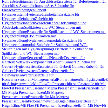
Rohre
Befestigungen für Anschlüsse
Ersatzteile für Befestigungen für
Anschlüsse
Systemdichtungen
Sets Schraube für
Flanschverbindungen
Geberit
Hygienesystem
Hygienespüleinheiten
Ersatzteile für
Hygienespüleinheiten
Zubehör für
Hygienespüleinheiten
Sensoren
Kabel
Abdeckungen und
Abdeckplatten
Spülkästen und WC-Steuerungen mit
Hygienespülung
Ersatzteile für Spülkästen und WC-Steuerungen mit
Hygienespülung
UP-Spülkästen mit
Hygienespülung
Hygieneeinbaumodule
Ersatzteile für
Hygieneeinbaumodule
Zubehör für Spülkästen und WC-
Steuerungen mit Hygienespülung
Ersatzteile für Zubehör für
Spülkästen und WC-Steuerungen mit
Hygienespülung
Sensoren
Kabel
Netzteile
Ersatzteile für
Netzteile
Netzwerkkomponenten
Geberit Connect Zubehör für
Geberit Hygienesystem
Ersatzteile für Geberit Connect Zubehör für
Geberit Hygienesystem
Gateways
Ersatzteile für
Gateways
Konverter
Ersatzteile für
Konverter
Sensoren
Montagematerial
Rohrarmaturen
Schrägsitzventile
E
für Schrägsitzventile
Mit FlowFit Pressanschlüssen
Ersatzteile für Mit
FlowFit Pressanschlüssen
Mit Mepla Pressanschlüssen
Ersatzteile für
Mit Mepla Pressanschlüssen
Mit Mapress
Pressanschlüssen
Ersatzteile für Mit Mapress
Pressanschlüssen
Probenahmeventile
Kugelhähne
Ersatzteile für
Kugelhähne
Mit FlowFit Pressanschlüssen
Ersatzteile für Mit FlowFit