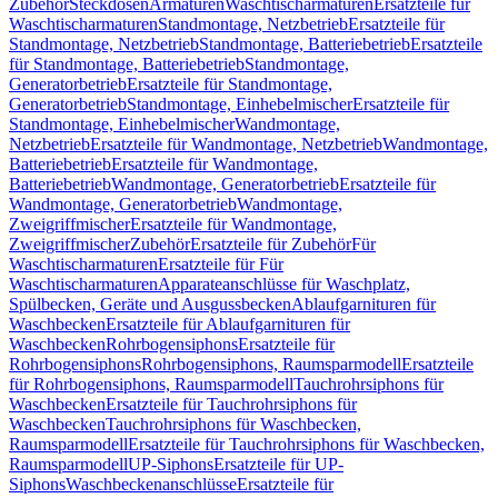
Zubehör
Steckdosen
Armaturen
Waschtischarmaturen
Ersatzteile für
Waschtischarmaturen
Standmontage, Netzbetrieb
Ersatzteile für
Standmontage, Netzbetrieb
Standmontage, Batteriebetrieb
Ersatzteile
für Standmontage, Batteriebetrieb
Standmontage,
Generatorbetrieb
Ersatzteile für Standmontage,
Generatorbetrieb
Standmontage, Einhebelmischer
Ersatzteile für
Standmontage, Einhebelmischer
Wandmontage,
Netzbetrieb
Ersatzteile für Wandmontage, Netzbetrieb
Wandmontage,
Batteriebetrieb
Ersatzteile für Wandmontage,
Batteriebetrieb
Wandmontage, Generatorbetrieb
Ersatzteile für
Wandmontage, Generatorbetrieb
Wandmontage,
Zweigriffmischer
Ersatzteile für Wandmontage,
Zweigriffmischer
Zubehör
Ersatzteile für Zubehör
Für
Waschtischarmaturen
Ersatzteile für Für
Waschtischarmaturen
Apparateanschlüsse für Waschplatz,
Spülbecken, Geräte und Ausgussbecken
Ablaufgarnituren für
Waschbecken
Ersatzteile für Ablaufgarnituren für
Waschbecken
Rohrbogensiphons
Ersatzteile für
Rohrbogensiphons
Rohrbogensiphons, Raumsparmodell
Ersatzteile
für Rohrbogensiphons, Raumsparmodell
Tauchrohrsiphons für
Waschbecken
Ersatzteile für Tauchrohrsiphons für
Waschbecken
Tauchrohrsiphons für Waschbecken,
Raumsparmodell
Ersatzteile für Tauchrohrsiphons für Waschbecken,
Raumsparmodell
UP-Siphons
Ersatzteile für UP-
Siphons
Waschbeckenanschlüsse
Ersatzteile für