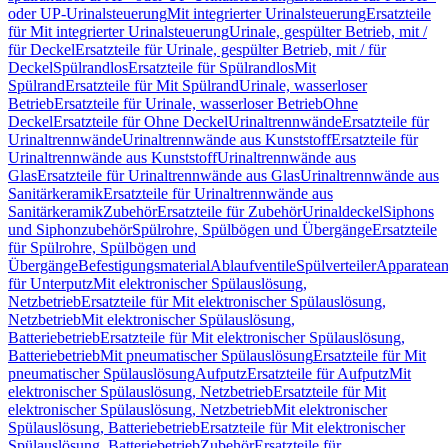
oder UP-Urinalsteuerung
Mit integrierter Urinalsteuerung
Ersatzteile
für Mit integrierter Urinalsteuerung
Urinale, gespülter Betrieb, mit /
für Deckel
Ersatzteile für Urinale, gespülter Betrieb, mit / für
Deckel
Spülrandlos
Ersatzteile für Spülrandlos
Mit
Spülrand
Ersatzteile für Mit Spülrand
Urinale, wasserloser
Betrieb
Ersatzteile für Urinale, wasserloser Betrieb
Ohne
Deckel
Ersatzteile für Ohne Deckel
Urinaltrennwände
Ersatzteile für
Urinaltrennwände
Urinaltrennwände aus Kunststoff
Ersatzteile für
Urinaltrennwände aus Kunststoff
Urinaltrennwände aus
Glas
Ersatzteile für Urinaltrennwände aus Glas
Urinaltrennwände aus
Sanitärkeramik
Ersatzteile für Urinaltrennwände aus
Sanitärkeramik
Zubehör
Ersatzteile für Zubehör
Urinaldeckel
Siphons
und Siphonzubehör
Spülrohre, Spülbögen und Übergänge
Ersatzteile
für Spülrohre, Spülbögen und
Übergänge
Befestigungsmaterial
Ablaufventile
Spülverteiler
Apparatean
für Unterputz
Mit elektronischer Spülauslösung,
Netzbetrieb
Ersatzteile für Mit elektronischer Spülauslösung,
Netzbetrieb
Mit elektronischer Spülauslösung,
Batteriebetrieb
Ersatzteile für Mit elektronischer Spülauslösung,
Batteriebetrieb
Mit pneumatischer Spülauslösung
Ersatzteile für Mit
pneumatischer Spülauslösung
Aufputz
Ersatzteile für Aufputz
Mit
elektronischer Spülauslösung, Netzbetrieb
Ersatzteile für Mit
elektronischer Spülauslösung, Netzbetrieb
Mit elektronischer
Spülauslösung, Batteriebetrieb
Ersatzteile für Mit elektronischer
Spülauslösung, Batteriebetrieb
Zubehör
Ersatzteile für