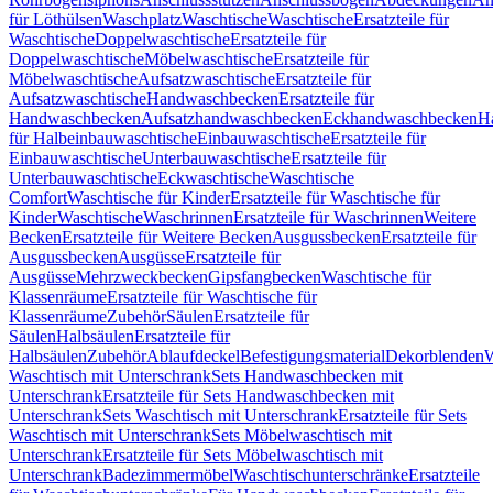
für Löthülsen
Waschplatz
Waschtische
Waschtische
Ersatzteile für
Waschtische
Doppelwaschtische
Ersatzteile für
Doppelwaschtische
Möbelwaschtische
Ersatzteile für
Möbelwaschtische
Aufsatzwaschtische
Ersatzteile für
Aufsatzwaschtische
Handwaschbecken
Ersatzteile für
Handwaschbecken
Aufsatzhandwaschbecken
Eckhandwaschbecken
H
für Halbeinbauwaschtische
Einbauwaschtische
Ersatzteile für
Einbauwaschtische
Unterbauwaschtische
Ersatzteile für
Unterbauwaschtische
Eckwaschtische
Waschtische
Comfort
Waschtische für Kinder
Ersatzteile für Waschtische für
Kinder
Waschtische
Waschrinnen
Ersatzteile für Waschrinnen
Weitere
Becken
Ersatzteile für Weitere Becken
Ausgussbecken
Ersatzteile für
Ausgussbecken
Ausgüsse
Ersatzteile für
Ausgüsse
Mehrzweckbecken
Gipsfangbecken
Waschtische für
Klassenräume
Ersatzteile für Waschtische für
Klassenräume
Zubehör
Säulen
Ersatzteile für
Säulen
Halbsäulen
Ersatzteile für
Halbsäulen
Zubehör
Ablaufdeckel
Befestigungsmaterial
Dekorblenden
W
Waschtisch mit Unterschrank
Sets Handwaschbecken mit
Unterschrank
Ersatzteile für Sets Handwaschbecken mit
Unterschrank
Sets Waschtisch mit Unterschrank
Ersatzteile für Sets
Waschtisch mit Unterschrank
Sets Möbelwaschtisch mit
Unterschrank
Ersatzteile für Sets Möbelwaschtisch mit
Unterschrank
Badezimmermöbel
Waschtischunterschränke
Ersatzteile