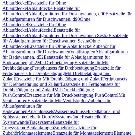
Ablaufdeckel
Ersatzteile für Ohne
Ablaufdeckel
Ablaufdeckel
Ersatzteile für
Ablaufdeckel
Ablaufgarnituren für Duschwannen, d90
Ersatzteile für
Ablaufgarnituren für Duschwannen, d90
Ohne
Ablaufdeckel
Ersatzteile für Ohne
Ablaufdeckel
Ablaufdeckel
Ersatzteile für
Ablaufdeckel
Ablaufgarnituren für Duschwannen Sestra
Ersatzteile
für Ablaufgarnituren für Duschwannen Sestra
Ohne
Ablaufdeckel
Ersatzteile für Ohne Ablaufdeckel
Zubehör für
Ablaufgarnituren für Duschwannen
Ventilstopfen
Ablaufgarnituren
für Badewannen, d52
Ersatzteile für Ablaufgarnituren für
Badewannen, d52
Mit Drehbetätigung
Ersatzteile für Mit
Drehbetätigung
Fertigbausets für Drehbetätigung
Ersatzteile für
Fertigbausets für Drehbetätigung
Mit Drehbetätigung und
Zulauf
Ersatzteile für Mit Drehbetätigung und Zulauf
Fertigbausets
für Drehbetätigung und Zulauf
Ersatzteile für Fertigbausets für
Drehbetätigung und Zulauf
Mit Druckbetätigung
PushControl
Ersatzteile für Mit Druckbetätigung PushControl
Mit
Ventilstopfen
Ersatzteile für Mit Ventilstopfen
Zubehör für
Ablaufgarnituren für
Badewannen
Anschlusssets
Wasseranschlüsse
Installations- und
Spülsysteme
Geberit Duofix
Systemwände
Ersatzteile für
Systemwände
Tragsysteme
Ersatzteile für
Tragsysteme
Beplankungen
Zubehör
Ersatzteile für
Zubehör
Montageelemente
Ersatzteile für Montageelemente
Elemente