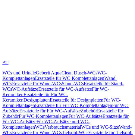
AT
WCs und Urinale
Geberit AquaClean Dusch-WCs
WC-
Komplettanlagen
Ersatzteile für WC-Komplettanlagen
Wand-
WCs
Ersatzteile für Wand-WCs
Stand-WCs
Ersatzteile für Stand-
WCs
WC-Aufsätze
Ersatzteile für WC-Aufsätze
Für WC-
Keramiken
Ersatzteile für Für WC-
Keramiken
Designplatten
Ersatzteile für Designplatten
Für WC-
Komplettanlagen
Ersatzteile für Für WC-Komplettanlagen
Für WC-
Aufsätze
Ersatzteile für Für WC-Aufsätze
Zubehör
Ersatzteile für
Zubehör
Für WC-Komplettanlagen
Für WC-Aufsätze
Ersatzteile für
Für WC-Aufsätze
Für WC-Aufsätze und WC-
Komplettanlagen
WCs
Verbrauchsmaterial
WCs und WC-Sitze
Wand-
WCs
Ersatzteile für Wand-WCs
Tiefspül-WCs
Ersatzteile für Tiefspül-