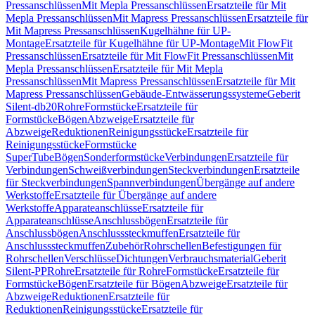
Pressanschlüssen
Mit Mepla Pressanschlüssen
Ersatzteile für Mit
Mepla Pressanschlüssen
Mit Mapress Pressanschlüssen
Ersatzteile für
Mit Mapress Pressanschlüssen
Kugelhähne für UP-
Montage
Ersatzteile für Kugelhähne für UP-Montage
Mit FlowFit
Pressanschlüssen
Ersatzteile für Mit FlowFit Pressanschlüssen
Mit
Mepla Pressanschlüssen
Ersatzteile für Mit Mepla
Pressanschlüssen
Mit Mapress Pressanschlüssen
Ersatzteile für Mit
Mapress Pressanschlüssen
Gebäude-Entwässerungssysteme
Geberit
Silent-db20
Rohre
Formstücke
Ersatzteile für
Formstücke
Bögen
Abzweige
Ersatzteile für
Abzweige
Reduktionen
Reinigungsstücke
Ersatzteile für
Reinigungsstücke
Formstücke
SuperTube
Bögen
Sonderformstücke
Verbindungen
Ersatzteile für
Verbindungen
Schweißverbindungen
Steckverbindungen
Ersatzteile
für Steckverbindungen
Spannverbindungen
Übergänge auf andere
Werkstoffe
Ersatzteile für Übergänge auf andere
Werkstoffe
Apparateanschlüsse
Ersatzteile für
Apparateanschlüsse
Anschlussbögen
Ersatzteile für
Anschlussbögen
Anschlusssteckmuffen
Ersatzteile für
Anschlusssteckmuffen
Zubehör
Rohrschellen
Befestigungen für
Rohrschellen
Verschlüsse
Dichtungen
Verbrauchsmaterial
Geberit
Silent-PP
Rohre
Ersatzteile für Rohre
Formstücke
Ersatzteile für
Formstücke
Bögen
Ersatzteile für Bögen
Abzweige
Ersatzteile für
Abzweige
Reduktionen
Ersatzteile für
Reduktionen
Reinigungsstücke
Ersatzteile für