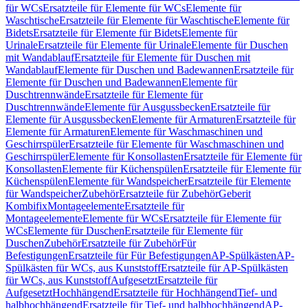
für WCs
Ersatzteile für Elemente für WCs
Elemente für
Waschtische
Ersatzteile für Elemente für Waschtische
Elemente für
Bidets
Ersatzteile für Elemente für Bidets
Elemente für
Urinale
Ersatzteile für Elemente für Urinale
Elemente für Duschen
mit Wandablauf
Ersatzteile für Elemente für Duschen mit
Wandablauf
Elemente für Duschen und Badewannen
Ersatzteile für
Elemente für Duschen und Badewannen
Elemente für
Duschtrennwände
Ersatzteile für Elemente für
Duschtrennwände
Elemente für Ausgussbecken
Ersatzteile für
Elemente für Ausgussbecken
Elemente für Armaturen
Ersatzteile für
Elemente für Armaturen
Elemente für Waschmaschinen und
Geschirrspüler
Ersatzteile für Elemente für Waschmaschinen und
Geschirrspüler
Elemente für Konsollasten
Ersatzteile für Elemente für
Konsollasten
Elemente für Küchenspülen
Ersatzteile für Elemente für
Küchenspülen
Elemente für Wandspeicher
Ersatzteile für Elemente
für Wandspeicher
Zubehör
Ersatzteile für Zubehör
Geberit
Kombifix
Montageelemente
Ersatzteile für
Montageelemente
Elemente für WCs
Ersatzteile für Elemente für
WCs
Elemente für Duschen
Ersatzteile für Elemente für
Duschen
Zubehör
Ersatzteile für Zubehör
Für
Befestigungen
Ersatzteile für Für Befestigungen
AP-Spülkästen
AP-
Spülkästen für WCs, aus Kunststoff
Ersatzteile für AP-Spülkästen
für WCs, aus Kunststoff
Aufgesetzt
Ersatzteile für
Aufgesetzt
Hochhängend
Ersatzteile für Hochhängend
Tief- und
halbhochhängend
Ersatzteile für Tief- und halbhochhängend
AP-