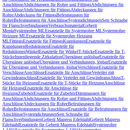
Anschlüsse
Abdichtungen für Rohre und Fittings
Abdichtungen für
Anschlüsse
Abdichtungen für Fittings
Abdeckungen für
Rohre
Abdeckung für Fittings
Befestigungen für
Rohre
Befestigungen für Anschlüsse
Systemdichtungen
Sets Schraube
für Flanschverbindungen
Verbrauchsmaterial
Geberit
Mepla
Systemrohre ML
Ersatzteile für Systemrohre ML
Systemrohre
Heizung ML
Ersatzteile für Systemrohre Heizung
ML
Fittings
Ersatzteile für Fittings
Kupplungen
Ersatzteile für
Kupplungen
Reduktionen
Ersatzteile für
Reduktionen
Winkel
Ersatzteile für Winkel
T-Stücke
Ersatzteile für T-
Stücke
Innenliegende Zirkulation
Übergänge unlösbar
Ersatzteile für
Übergänge unlösbar
Übergänge und Verbindungen, lösbar
Ersatzteile
für Übergänge und Verbindungen, lösbar
Verschlüsse
Ersatzteile für
Verschlüsse
Anschlüsse
Ersatzteile für Anschlüsse
Verteiler mit
Gewindeanschluss
Ersatzteile für Verteiler mit Gewindeanschluss
T-
Stücke für Heizung
Ersatzteile für T-Stücke für Heizung
Anschlüsse
für Heizung
Ersatzteile für Anschlüsse für
Heizung
Zubehör
Ersatzteile für Zubehör
Dämmungen für
Anschlüsse
Abdichtungen für Rohre und Fittings
Abdichtungen für
Anschlüsse
Abdeckungen für Rohre
Befestigungen für
Rohre
Befestigungen für Anschlüsse
Ersatzteile für Befestigungen für
Anschlüsse
Systemdichtungen
Sets Schraube für
Flanschverbindungen
Geberit Mapress Edelstahl
Geberit Mapress
Edelstahl
Ersatzteile für Geberit Mapress Edelstahl
Systemrohre
1.4401
Ersatzteile für Systemrohre 1.4401
Systemrohre