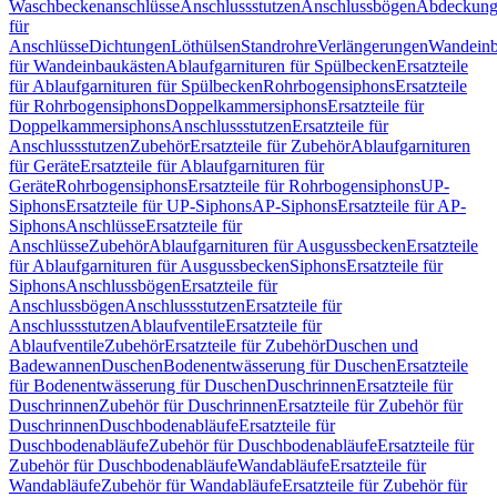
Waschbeckenanschlüsse
Anschlussstutzen
Anschlussbögen
Abdeckung
für
Anschlüsse
Dichtungen
Löthülsen
Standrohre
Verlängerungen
Wandeinb
für Wandeinbaukästen
Ablaufgarnituren für Spülbecken
Ersatzteile
für Ablaufgarnituren für Spülbecken
Rohrbogensiphons
Ersatzteile
für Rohrbogensiphons
Doppelkammersiphons
Ersatzteile für
Doppelkammersiphons
Anschlussstutzen
Ersatzteile für
Anschlussstutzen
Zubehör
Ersatzteile für Zubehör
Ablaufgarnituren
für Geräte
Ersatzteile für Ablaufgarnituren für
Geräte
Rohrbogensiphons
Ersatzteile für Rohrbogensiphons
UP-
Siphons
Ersatzteile für UP-Siphons
AP-Siphons
Ersatzteile für AP-
Siphons
Anschlüsse
Ersatzteile für
Anschlüsse
Zubehör
Ablaufgarnituren für Ausgussbecken
Ersatzteile
für Ablaufgarnituren für Ausgussbecken
Siphons
Ersatzteile für
Siphons
Anschlussbögen
Ersatzteile für
Anschlussbögen
Anschlussstutzen
Ersatzteile für
Anschlussstutzen
Ablaufventile
Ersatzteile für
Ablaufventile
Zubehör
Ersatzteile für Zubehör
Duschen und
Badewannen
Duschen
Bodenentwässerung für Duschen
Ersatzteile
für Bodenentwässerung für Duschen
Duschrinnen
Ersatzteile für
Duschrinnen
Zubehör für Duschrinnen
Ersatzteile für Zubehör für
Duschrinnen
Duschbodenabläufe
Ersatzteile für
Duschbodenabläufe
Zubehör für Duschbodenabläufe
Ersatzteile für
Zubehör für Duschbodenabläufe
Wandabläufe
Ersatzteile für
Wandabläufe
Zubehör für Wandabläufe
Ersatzteile für Zubehör für