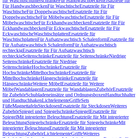
für Waschtischunterschränke
Für Handwaschbecken
Ersatzteile für
Für Handwaschbecken
Für Waschtische
Ersatzteile für Für
Waschtische
Für Doppelwaschtische
Ersatzteile für Für
Doppelwaschtische
Für Möbelwaschtische
Ersatzteile für Für
Möbelwaschtische
Für Eckhandwaschbecken
Ersatzteile für Für
Eckhandwaschbecken
Für Eckwaschtische
Ersatzteile für Für
Eckwaschtische
Waschtischplatten
Ersatzteile für
Waschtischplatten
Für Aufsatzwaschtisch Schalenform
Ersatzteile für
Für Aufsatzwaschtisch Schalenform
Für Aufsatzwaschtisch
rechteckig
Ersatzteile für Für Aufsatzwaschtisch
rechteckig
Seitenschränke
Ersatzteile für Seitenschränke
Niedrige
Seitenschränke
Ersatzteile für Niedrige
Seitenschränke
Hochschränke
Ersatzteile für
Hochschränke
Mittelhochschränke
Ersatzteile für
Mittelhochschränke
Hängeschränke
Ersatzteile für
Hängeschränke
Weitere Möbel
Ersatzteile für Weitere
Möbel
Wandablagen
Ersatzteile für Wandablagen
Zubehör
Ersatzteile
für Zubehör
Schubladeneinsätze und Ordnungsboxen
Handtuchhalter
und Handtuchhaken
Lichtelemente
Griffe
Sets
Füße
Magnettafeln
Steckdosen
Ersatzteile für Steckdosen
Weiteres
Zubehör
Spiegel und Spiegelschränke
Spiegel
Ersatzteile für
Spiegel
Mit integrierter Beleuchtung
Ersatzteile für Mit integrierter
Beleuchtung
Spiegelschränke
Ersatzteile für Spiegelschränke
Mit
integrierter Beleuchtung
Ersatzteile für Mit integrierter
Beleuchtung
Zubehör
Lichtelemente
Griffe
Weiteres