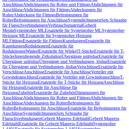
Anschlüsse
Abdichtungen für Rohre und Fittings
Abdichtungen für
Anschlüsse
Abdichtungen für Fittings
Abdeckungen für
Rohre
Abdeckung für Fittings
Befestigungen für
Rohre
Befestigungen für Anschlüsse
Systemdichtungen
Sets Schraube
für Flanschverbindungen
Verbrauchsmaterial
Geberit
Mepla
Systemrohre ML
Ersatzteile für Systemrohre ML
Systemrohre
Heizung ML
Ersatzteile für Systemrohre Heizung
ML
Fittings
Ersatzteile für Fittings
Kupplungen
Ersatzteile für
Kupplungen
Reduktionen
Ersatzteile für
Reduktionen
Winkel
Ersatzteile für Winkel
T-Stücke
Ersatzteile für T-
Stücke
Innenliegende Zirkulation
Übergänge unlösbar
Ersatzteile für
Übergänge unlösbar
Übergänge und Verbindungen, lösbar
Ersatzteile
für Übergänge und Verbindungen, lösbar
Verschlüsse
Ersatzteile für
Verschlüsse
Anschlüsse
Ersatzteile für Anschlüsse
Verteiler mit
Gewindeanschluss
Ersatzteile für Verteiler mit Gewindeanschluss
T-
Stücke für Heizung
Ersatzteile für T-Stücke für Heizung
Anschlüsse
für Heizung
Ersatzteile für Anschlüsse für
Heizung
Zubehör
Ersatzteile für Zubehör
Dämmungen für
Anschlüsse
Abdichtungen für Rohre und Fittings
Abdichtungen für
Anschlüsse
Abdeckungen für Rohre
Befestigungen für
Rohre
Befestigungen für Anschlüsse
Ersatzteile für Befestigungen für
Anschlüsse
Systemdichtungen
Sets Schraube für
Flanschverbindungen
Geberit Mapress Edelstahl
Geberit Mapress
Edelstahl
Ersatzteile für Geberit Mapress Edelstahl
Systemrohre
1.4401
Ersatzteile für Systemrohre 1.4401
Systemrohre