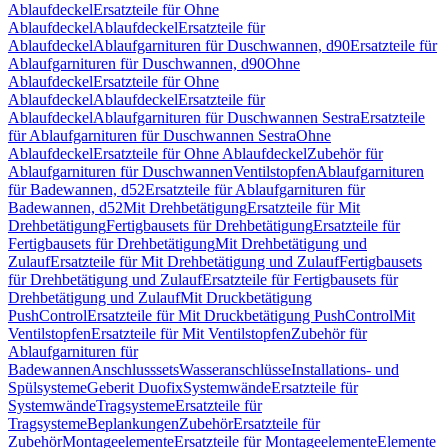
Ablaufdeckel
Ersatzteile für Ohne
Ablaufdeckel
Ablaufdeckel
Ersatzteile für
Ablaufdeckel
Ablaufgarnituren für Duschwannen, d90
Ersatzteile für
Ablaufgarnituren für Duschwannen, d90
Ohne
Ablaufdeckel
Ersatzteile für Ohne
Ablaufdeckel
Ablaufdeckel
Ersatzteile für
Ablaufdeckel
Ablaufgarnituren für Duschwannen Sestra
Ersatzteile
für Ablaufgarnituren für Duschwannen Sestra
Ohne
Ablaufdeckel
Ersatzteile für Ohne Ablaufdeckel
Zubehör für
Ablaufgarnituren für Duschwannen
Ventilstopfen
Ablaufgarnituren
für Badewannen, d52
Ersatzteile für Ablaufgarnituren für
Badewannen, d52
Mit Drehbetätigung
Ersatzteile für Mit
Drehbetätigung
Fertigbausets für Drehbetätigung
Ersatzteile für
Fertigbausets für Drehbetätigung
Mit Drehbetätigung und
Zulauf
Ersatzteile für Mit Drehbetätigung und Zulauf
Fertigbausets
für Drehbetätigung und Zulauf
Ersatzteile für Fertigbausets für
Drehbetätigung und Zulauf
Mit Druckbetätigung
PushControl
Ersatzteile für Mit Druckbetätigung PushControl
Mit
Ventilstopfen
Ersatzteile für Mit Ventilstopfen
Zubehör für
Ablaufgarnituren für
Badewannen
Anschlusssets
Wasseranschlüsse
Installations- und
Spülsysteme
Geberit Duofix
Systemwände
Ersatzteile für
Systemwände
Tragsysteme
Ersatzteile für
Tragsysteme
Beplankungen
Zubehör
Ersatzteile für
Zubehör
Montageelemente
Ersatzteile für Montageelemente
Elemente