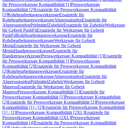
für Presswerkzeuge Kompatibilität [1]
Presswerkzeuge
Kompatibilität [2]
Ersatzteile für Presswerkzeuge Kompatibilität
[2]
Rohrbearbeitungswerkzeuge
Ersatzteile für
Rohrbearbeitungswerkzeuge
Abpressstopfen
Ersatzteile für
Abpressstopfen
Prüfmittel
Zubehör
Ersatzteile für Zubehör
Werkzeuge
für Geberit PushFit
Ersatzteile für Werkzeuge für Geberit
PushFit
Rohrbearbeitungswerkzeuge
Ersatzteile für
Rohrbearbeitungswerkzeuge
Werkzeuge für Geberit
Mepla
Ersatzteile für Werkzeuge für Geberit
Mepla
Handpresswerkzeuge
Ersatzteile für
Handpresswerkzeuge
Presswerkzeuge Kompatibilität [1]
Ersatzteile
für Presswerkzeuge Kompatibilität [1]
Presswerkzeuge
Kompatibilität [2]
Ersatzteile für Presswerkzeuge Kompatibilität
[2]
Rohrbearbeitungswerkzeuge
Ersatzteile für
Rohrbearbeitungswerkzeuge
Abpressstopfen
Ersatzteile für
Abpressstopfen
Prüfmittel
Zubehör
Werkzeuge für Geberit
Mapress
Ersatzteile für Werkzeuge für Geberit
Mapress
Presswerkzeuge Kompatibilität [1]
Ersatzteile für
Presswerkzeuge Kompatibilität [1]
Presswerkzeuge Kompatibilität
[2]
Ersatzteile für Presswerkzeuge Kompatibilität [2]
Presswerkzeuge
Kompatibilität [1] / [2]
Ersatzteile für Presswerkzeuge Kompatibilität
[1] / [2]
Presswerkzeuge Kompatibilität [2XL]
Ersatzteile für
Presswerkzeuge Kompatibilität [2XL]
Presswerkzeuge
Kompatibilität [4]
Ersatzteile für Presswerkzeuge Kompatibilität
[4]
Rohrbearbeitungswerkzeuge
Ersatzteile für