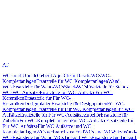
AT
WCs und Urinale
Geberit AquaClean Dusch-WCs
WC-
Komplettanlagen
Ersatzteile für WC-Komplettanlagen
Wand-
WCs
Ersatzteile für Wand-WCs
Stand-WCs
Ersatzteile für Stand-
WCs
WC-Aufsätze
Ersatzteile für WC-Aufsätze
Für WC-
Keramiken
Ersatzteile für Für WC-
Keramiken
Designplatten
Ersatzteile für Designplatten
Für WC-
Komplettanlagen
Ersatzteile für Für WC-Komplettanlagen
Für WC-
Aufsätze
Ersatzteile für Für WC-Aufsätze
Zubehör
Ersatzteile für
Zubehör
Für WC-Komplettanlagen
Für WC-Aufsätze
Ersatzteile für
Für WC-Aufsätze
Für WC-Aufsätze und WC-
Komplettanlagen
WCs
Verbrauchsmaterial
WCs und WC-Sitze
Wand-
WCs
Ersatzteile für Wand-WCs
Tiefspül-WCs
Ersatzteile für Tiefspül-