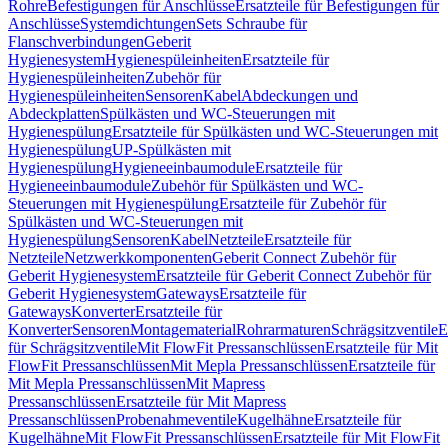
Rohre
Befestigungen für Anschlüsse
Ersatzteile für Befestigungen für
Anschlüsse
Systemdichtungen
Sets Schraube für
Flanschverbindungen
Geberit
Hygienesystem
Hygienespüleinheiten
Ersatzteile für
Hygienespüleinheiten
Zubehör für
Hygienespüleinheiten
Sensoren
Kabel
Abdeckungen und
Abdeckplatten
Spülkästen und WC-Steuerungen mit
Hygienespülung
Ersatzteile für Spülkästen und WC-Steuerungen mit
Hygienespülung
UP-Spülkästen mit
Hygienespülung
Hygieneeinbaumodule
Ersatzteile für
Hygieneeinbaumodule
Zubehör für Spülkästen und WC-
Steuerungen mit Hygienespülung
Ersatzteile für Zubehör für
Spülkästen und WC-Steuerungen mit
Hygienespülung
Sensoren
Kabel
Netzteile
Ersatzteile für
Netzteile
Netzwerkkomponenten
Geberit Connect Zubehör für
Geberit Hygienesystem
Ersatzteile für Geberit Connect Zubehör für
Geberit Hygienesystem
Gateways
Ersatzteile für
Gateways
Konverter
Ersatzteile für
Konverter
Sensoren
Montagematerial
Rohrarmaturen
Schrägsitzventile
E
für Schrägsitzventile
Mit FlowFit Pressanschlüssen
Ersatzteile für Mit
FlowFit Pressanschlüssen
Mit Mepla Pressanschlüssen
Ersatzteile für
Mit Mepla Pressanschlüssen
Mit Mapress
Pressanschlüssen
Ersatzteile für Mit Mapress
Pressanschlüssen
Probenahmeventile
Kugelhähne
Ersatzteile für
Kugelhähne
Mit FlowFit Pressanschlüssen
Ersatzteile für Mit FlowFit