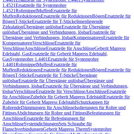
1.4521
Ersatzteile für Systemrohre
1.4521
Rohrnippel
Muffen
Ersatzteile für
Muffen
Reduktionen
Ersatzteile für Reduktionen
Bögen
Ersatzteile für
Bögen
T-Stücke
Ersatzteile für T-Stücke
Innenliegende
Zirkulation
Übergänge unlösbar
Ersatzteile für Übergänge
unlösbar
Übergänge und Verbindungen, lösbar
Ersatzteile für
Übergänge und Verbindungen, lösbar
Kompensatoren
Ersatzteile für
Kompensatoren
Verschlüsse
Ersatzteile für
Verschlüsse
Anschlüsse
Ersatzteile für Anschlüsse
Geberit Mapress
Edelstahl, Gas
Ersatzteile für Geberit Mapress Edelstahl,
Gas
Systemrohre 1.4401
Ersatzteile für Systemrohre
1.4401
Rohrnippel
Muffen
Ersatzteile für
Muffen
Reduktionen
Ersatzteile für Reduktionen
Bögen
Ersatzteile für
Bögen
T-Stücke
Ersatzteile für T-Stücke
Übergänge
unlösbar
Ersatzteile für Übergänge unlösbar
Übergänge und
Verbindungen, lösbar
Ersatzteile für Übergänge und Verbindungen,
lösbar
Verschlüsse
Ersatzteile für Verschlüsse
Anschlüsse
Ersatzteile
für Anschlüsse
Zubehör für Geberit Mapress Edelstahl
Ersatzteile für
Zubehör für Geberit Mapress Edelstahl
Schutzkappen für
Rohrende
Dämmungen für Anschlüsse
Isolierungen für Rohre und
Fittings
Abdichtungen für Rohre und Fittings
Befestigungen für
Anschlüsse
Ersatzteile für Befestigungen für
Anschlüsse
Systemdichtungen
Sets Schraube für
Flanschverbindungen
Geberit Mapress Therm
Systemrohre