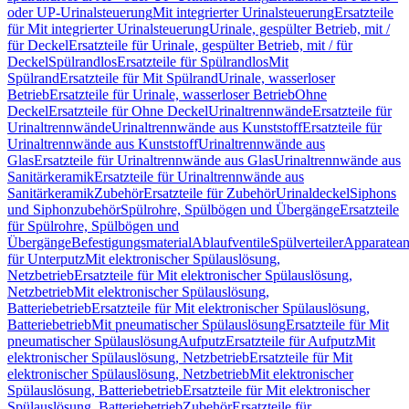
oder UP-Urinalsteuerung
Mit integrierter Urinalsteuerung
Ersatzteile
für Mit integrierter Urinalsteuerung
Urinale, gespülter Betrieb, mit /
für Deckel
Ersatzteile für Urinale, gespülter Betrieb, mit / für
Deckel
Spülrandlos
Ersatzteile für Spülrandlos
Mit
Spülrand
Ersatzteile für Mit Spülrand
Urinale, wasserloser
Betrieb
Ersatzteile für Urinale, wasserloser Betrieb
Ohne
Deckel
Ersatzteile für Ohne Deckel
Urinaltrennwände
Ersatzteile für
Urinaltrennwände
Urinaltrennwände aus Kunststoff
Ersatzteile für
Urinaltrennwände aus Kunststoff
Urinaltrennwände aus
Glas
Ersatzteile für Urinaltrennwände aus Glas
Urinaltrennwände aus
Sanitärkeramik
Ersatzteile für Urinaltrennwände aus
Sanitärkeramik
Zubehör
Ersatzteile für Zubehör
Urinaldeckel
Siphons
und Siphonzubehör
Spülrohre, Spülbögen und Übergänge
Ersatzteile
für Spülrohre, Spülbögen und
Übergänge
Befestigungsmaterial
Ablaufventile
Spülverteiler
Apparatean
für Unterputz
Mit elektronischer Spülauslösung,
Netzbetrieb
Ersatzteile für Mit elektronischer Spülauslösung,
Netzbetrieb
Mit elektronischer Spülauslösung,
Batteriebetrieb
Ersatzteile für Mit elektronischer Spülauslösung,
Batteriebetrieb
Mit pneumatischer Spülauslösung
Ersatzteile für Mit
pneumatischer Spülauslösung
Aufputz
Ersatzteile für Aufputz
Mit
elektronischer Spülauslösung, Netzbetrieb
Ersatzteile für Mit
elektronischer Spülauslösung, Netzbetrieb
Mit elektronischer
Spülauslösung, Batteriebetrieb
Ersatzteile für Mit elektronischer
Spülauslösung, Batteriebetrieb
Zubehör
Ersatzteile für