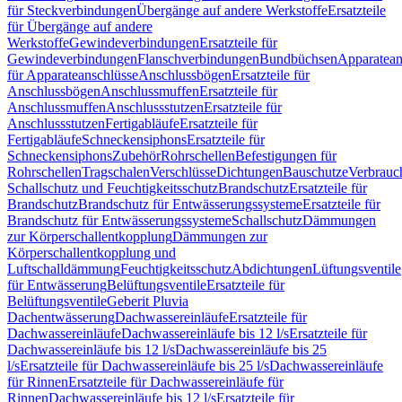
für Steckverbindungen
Übergänge auf andere Werkstoffe
Ersatzteile
für Übergänge auf andere
Werkstoffe
Gewindeverbindungen
Ersatzteile für
Gewindeverbindungen
Flanschverbindungen
Bundbüchsen
Apparatean
für Apparateanschlüsse
Anschlussbögen
Ersatzteile für
Anschlussbögen
Anschlussmuffen
Ersatzteile für
Anschlussmuffen
Anschlussstutzen
Ersatzteile für
Anschlussstutzen
Fertigabläufe
Ersatzteile für
Fertigabläufe
Schneckensiphons
Ersatzteile für
Schneckensiphons
Zubehör
Rohrschellen
Befestigungen für
Rohrschellen
Tragschalen
Verschlüsse
Dichtungen
Bauschutze
Verbrauc
Schallschutz und Feuchtigkeitsschutz
Brandschutz
Ersatzteile für
Brandschutz
Brandschutz für Entwässerungssysteme
Ersatzteile für
Brandschutz für Entwässerungssysteme
Schallschutz
Dämmungen
zur Körperschallentkopplung
Dämmungen zur
Körperschallentkopplung und
Luftschalldämmung
Feuchtigkeitsschutz
Abdichtungen
Lüftungsventile
für Entwässerung
Belüftungsventile
Ersatzteile für
Belüftungsventile
Geberit Pluvia
Dachentwässerung
Dachwassereinläufe
Ersatzteile für
Dachwassereinläufe
Dachwassereinläufe bis 12 l/s
Ersatzteile für
Dachwassereinläufe bis 12 l/s
Dachwassereinläufe bis 25
l/s
Ersatzteile für Dachwassereinläufe bis 25 l/s
Dachwassereinläufe
für Rinnen
Ersatzteile für Dachwassereinläufe für
Rinnen
Dachwassereinläufe bis 12 l/s
Ersatzteile für