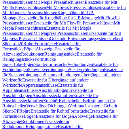
Pressanschlüssen
Mit Mepla Pressanschlüssen
Ersatzteile für Mit
Mepla Pressanschlüssen
Mit Mapress Pressanschlüssen
Ersatzteile für
Mit Mapress Pressanschlüssen
Kugelhähne für UP-
Montage
Ersatzteile für Kugelhähne für UP-Montage
Mit FlowFit
Pressanschlüssen
Ersatzteile für Mit FlowFit Pressanschlüssen
Mit
Mepla Pressanschlüssen
Ersatzteile für Mit Mepla
Pressanschlüssen
Mit Mapress Pressanschlüssen
Ersatzteile für Mit
Mapress Pressanschlüssen
Gebäude-Entwässerungssysteme
Geberit
Silent-db20
Rohre
Formstücke
Ersatzteile für
Formstücke
Bögen
Abzweige
Ersatzteile für
Abzweige
Reduktionen
Reinigungsstücke
Ersatzteile für
Reinigungsstücke
Formstücke
SuperTube
Bögen
Sonderformstücke
Verbindungen
Ersatzteile für
Verbindungen
Schweißverbindungen
Steckverbindungen
Ersatzteile
für Steckverbindungen
Spannverbindungen
Übergänge auf andere
Werkstoffe
Ersatzteile für Übergänge auf andere
Werkstoffe
Apparateanschlüsse
Ersatzteile für
Apparateanschlüsse
Anschlussbögen
Ersatzteile für
Anschlussbögen
Anschlusssteckmuffen
Ersatzteile für
Anschlusssteckmuffen
Zubehör
Rohrschellen
Befestigungen für
Rohrschellen
Verschlüsse
Dichtungen
Verbrauchsmaterial
Geberit
Silent-PP
Rohre
Ersatzteile für Rohre
Formstücke
Ersatzteile für
Formstücke
Bögen
Ersatzteile für Bögen
Abzweige
Ersatzteile für
Abzweige
Reduktionen
Ersatzteile für
Reduktionen
Reinigungsstücke
Ersatzteile für