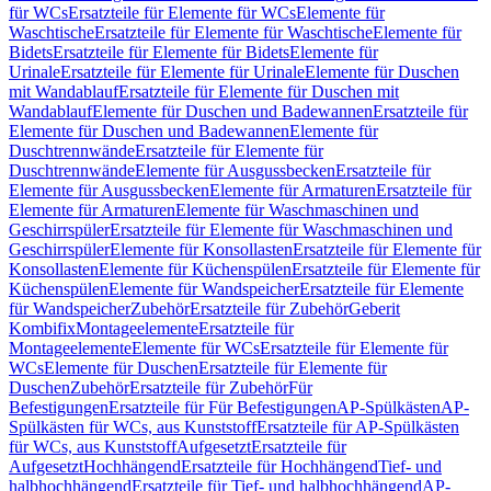
für WCs
Ersatzteile für Elemente für WCs
Elemente für
Waschtische
Ersatzteile für Elemente für Waschtische
Elemente für
Bidets
Ersatzteile für Elemente für Bidets
Elemente für
Urinale
Ersatzteile für Elemente für Urinale
Elemente für Duschen
mit Wandablauf
Ersatzteile für Elemente für Duschen mit
Wandablauf
Elemente für Duschen und Badewannen
Ersatzteile für
Elemente für Duschen und Badewannen
Elemente für
Duschtrennwände
Ersatzteile für Elemente für
Duschtrennwände
Elemente für Ausgussbecken
Ersatzteile für
Elemente für Ausgussbecken
Elemente für Armaturen
Ersatzteile für
Elemente für Armaturen
Elemente für Waschmaschinen und
Geschirrspüler
Ersatzteile für Elemente für Waschmaschinen und
Geschirrspüler
Elemente für Konsollasten
Ersatzteile für Elemente für
Konsollasten
Elemente für Küchenspülen
Ersatzteile für Elemente für
Küchenspülen
Elemente für Wandspeicher
Ersatzteile für Elemente
für Wandspeicher
Zubehör
Ersatzteile für Zubehör
Geberit
Kombifix
Montageelemente
Ersatzteile für
Montageelemente
Elemente für WCs
Ersatzteile für Elemente für
WCs
Elemente für Duschen
Ersatzteile für Elemente für
Duschen
Zubehör
Ersatzteile für Zubehör
Für
Befestigungen
Ersatzteile für Für Befestigungen
AP-Spülkästen
AP-
Spülkästen für WCs, aus Kunststoff
Ersatzteile für AP-Spülkästen
für WCs, aus Kunststoff
Aufgesetzt
Ersatzteile für
Aufgesetzt
Hochhängend
Ersatzteile für Hochhängend
Tief- und
halbhochhängend
Ersatzteile für Tief- und halbhochhängend
AP-