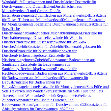
Wandabläufe
Duschwannen und Duschflächen
Ersatzteile für
Duschwannen und Duschflächen
Duschflächen aus
Mineralwerkstoff und Geberit Duofix
Installationselemente
Duschflächen aus Mineralwerkstoff
Ersatzteile
für Duschflächen aus Mineralwerkstoff
Montagelemente
Ersatzteile
für Montagelemente
Spezifische Duschwannenabläufe
Ersatzteile für
Spezifische
Duschwannenabläufe
Zubehör
Duschabtrennungen
Ersatzteile für
Duschabtrennungen
Duschseitenwände für Walk-in-
Dusche
Ersatzteile für Duschseitenwände für Walk-in-
Dusche
Zubehör
Ersatzteile für Zubehör
Nischenablageboxen für
Duschen
Ersatzteile für Nischenablageboxen für
Duschen
Nischenablageboxen
Ersatzteile für
Nischenablageboxen
Zubehör
Badewannen
Badewannen aus
Sanitäracryl
Ersatzteile für Badewannen aus
Sanitäracryl
Rechteckbadewannen
Ersatzteile für
Rechteckbadewannen
Badewannen aus Mineralwerkstoff
Ersatzteile
für Badewannen aus Mineralwerkstoff
Badewannen für
Babys
Ersatzteile für Badewannen für
Babys
Montagelemente
Ersatzteile für Montagelemente
Sets Füße und
Sets Traversen und Wandanker
Ersatzteile für Sets Füße und Sets
Traversen und Wandanker
Zubehör
Reparatursets
Weiteres
Zubehör
Apparateanschlüsse für Duschen und
Badewannen
Ablaufgarnituren für Duschwannen, d52
Ersatzteile für
Ablaufgarnituren für Duschwannen, d52
Ohne