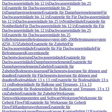
Dachwassereinläufe bis 12 l/s
Dachwassereinläufe bis 25
l/s
Ersatzteile für Dachwassereinläufe bis 25
l/s
Dampfsperrenelemente
Ersatzteile für Dampfsperrenelemente
Für
Dachwassereinläufe bis 12 l/s
Ersatzteile für Für Dachwassereinläufe
bis 12 l/s
Dachwassereinläufe bis 25 l/s
Notüberläufe
Ersatzteile für
Notüberläufe
Für Dachwassereinläufe bis 12 l/s
Ersatzteile für Für
Dachwassereinläufe bis 12 l/s
Dachwassereinläufe bis 25
l/s
Ersatzteile für Dachwassereinläufe bis 25
l/s
Befestigungen
Befestigungssystem d40–200
Befestigungssystem
d250–315
Zubehör
Ersatzteile für Zubehör
Für
Dachwassereinläufe
Ersatzteile für Für Dachwassereinläufe
Für
Befestigungen
Konventionelle
Dachentwässerung
Dachwassereinläufe
Ersatzteile für
Dachwassereinläufe
Dampfsperrenelemente
Ersatzteile für
Dampfsperrenelemente
Zubehör
Ersatzteile für
Zubehör
Bodenentwässerung
Flächenentwässerung für drinnen und
draußen
Ersatzteile für Flächenentwässerung für drinnen und
draußen
Bodenabläufe 13 x 13 cm
Ersatzteile für Bodenabläufe 13 x
13 cm
Bodeneinläufe für Balkone und Terrassen, 13 x 13
cm
Ersatzteile für Bodeneinläufe für Balkone und Terrassen, 13 x 13
cm
Zubehör
Ersatzteile für Zubehör
Werkzeuge,
Netzwerkkomponenten und Software
Werkzeuge
Werkzeuge für
Geberit FlowFit
Ersatzteile für Werkzeuge für Geberit
FlowFit
Handpresswerkzeuge
Ersatzteile für
Handpresswerkzeuge
Presswerkzeuge Kompatibilität [1]
Ersatzteile