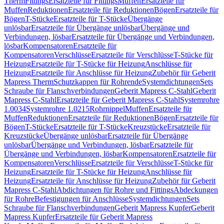
Therm
Fittings
Ersatzteile für Fittings
Muffen
Ersatzteile für
Muffen
Reduktionen
Ersatzteile für Reduktionen
Bögen
Ersatzteile für
Bögen
T-Stücke
Ersatzteile für T-Stücke
Übergänge
unlösbar
Ersatzteile für Übergänge unlösbar
Übergänge und
Verbindungen, lösbar
Ersatzteile für Übergänge und Verbindungen,
lösbar
Kompensatoren
Ersatzteile für
Kompensatoren
Verschlüsse
Ersatzteile für Verschlüsse
T-Stücke für
Heizung
Ersatzteile für T-Stücke für Heizung
Anschlüsse für
Heizung
Ersatzteile für Anschlüsse für Heizung
Zubehör für Geberit
Mapress Therm
Schutzkappen für Rohrende
Systemdichtungen
Sets
Schraube für Flanschverbindungen
Geberit Mapress C-Stahl
Geberit
Mapress C-Stahl
Ersatzteile für Geberit Mapress C-Stahl
Systemrohre
1.0034
Systemrohre 1.0215
Rohrnippel
Muffen
Ersatzteile für
Muffen
Reduktionen
Ersatzteile für Reduktionen
Bögen
Ersatzteile für
Bögen
T-Stücke
Ersatzteile für T-Stücke
Kreuzstücke
Ersatzteile für
Kreuzstücke
Übergänge unlösbar
Ersatzteile für Übergänge
unlösbar
Übergänge und Verbindungen, lösbar
Ersatzteile für
Übergänge und Verbindungen, lösbar
Kompensatoren
Ersatzteile für
Kompensatoren
Verschlüsse
Ersatzteile für Verschlüsse
T-Stücke für
Heizung
Ersatzteile für T-Stücke für Heizung
Anschlüsse für
Heizung
Ersatzteile für Anschlüsse für Heizung
Zubehör für Geberit
Mapress C-Stahl
Abdichtungen für Rohre und Fittings
Abdeckungen
für Rohre
Befestigungen für Anschlüsse
Systemdichtungen
Sets
Schraube für Flanschverbindungen
Geberit Mapress Kupfer
Geberit
Mapress Kupfer
Ersatzteile für Geberit Mapress