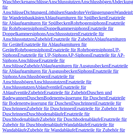
Waschbeckenanschlüsse
Anschlussstutzen
Anschlussbögen
Abdeckung
für
Anschlüsse
Dichtungen
Löthülsen
Standrohre
Verlängerungen
Wandeinb
für Wandeinbaukästen
Ablaufgarnituren für Spülbecken
Ersatzteile
für Ablaufgarnituren für Spülbecken
Rohrbogensiphons
Ersatzteile
für Rohrbogensiphons
Doppelkammersiphons
Ersatzteile für
Doppelkammersiphons
Anschlussstutzen
Ersatzteile für
Anschlussstutzen
Zubehör
Ersatzteile für Zubehör
Ablaufgarnituren
für Geräte
Ersatzteile für Ablaufgarnituren für
Geräte
Rohrbogensiphons
Ersatzteile für Rohrbogensiphons
UP-
Siphons
Ersatzteile für UP-Siphons
AP-Siphons
Ersatzteile für AP-
Siphons
Anschlüsse
Ersatzteile für
Anschlüsse
Zubehör
Ablaufgarnituren für Ausgussbecken
Ersatzteile
für Ablaufgarnituren für Ausgussbecken
Siphons
Ersatzteile für
Siphons
Anschlussbögen
Ersatzteile für
Anschlussbögen
Anschlussstutzen
Ersatzteile für
Anschlussstutzen
Ablaufventile
Ersatzteile für
Ablaufventile
Zubehör
Ersatzteile für Zubehör
Duschen und
Badewannen
Duschen
Bodenentwässerung für Duschen
Ersatzteile
für Bodenentwässerung für Duschen
Duschrinnen
Ersatzteile für
Duschrinnen
Zubehör für Duschrinnen
Ersatzteile für Zubehör für
Duschrinnen
Duschbodenabläufe
Ersatzteile für
Duschbodenabläufe
Zubehör für Duschbodenabläufe
Ersatzteile für
Zubehör für Duschbodenabläufe
Wandabläufe
Ersatzteile für
Wandabläufe
Zubehör für Wandabläufe
Ersatzteile für Zubehör für