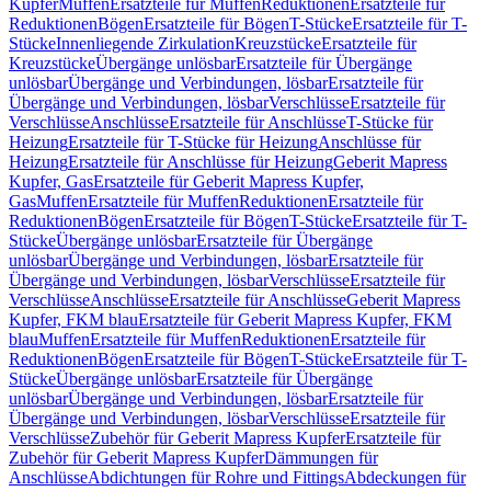
Kupfer
Muffen
Ersatzteile für Muffen
Reduktionen
Ersatzteile für
Reduktionen
Bögen
Ersatzteile für Bögen
T-Stücke
Ersatzteile für T-
Stücke
Innenliegende Zirkulation
Kreuzstücke
Ersatzteile für
Kreuzstücke
Übergänge unlösbar
Ersatzteile für Übergänge
unlösbar
Übergänge und Verbindungen, lösbar
Ersatzteile für
Übergänge und Verbindungen, lösbar
Verschlüsse
Ersatzteile für
Verschlüsse
Anschlüsse
Ersatzteile für Anschlüsse
T-Stücke für
Heizung
Ersatzteile für T-Stücke für Heizung
Anschlüsse für
Heizung
Ersatzteile für Anschlüsse für Heizung
Geberit Mapress
Kupfer, Gas
Ersatzteile für Geberit Mapress Kupfer,
Gas
Muffen
Ersatzteile für Muffen
Reduktionen
Ersatzteile für
Reduktionen
Bögen
Ersatzteile für Bögen
T-Stücke
Ersatzteile für T-
Stücke
Übergänge unlösbar
Ersatzteile für Übergänge
unlösbar
Übergänge und Verbindungen, lösbar
Ersatzteile für
Übergänge und Verbindungen, lösbar
Verschlüsse
Ersatzteile für
Verschlüsse
Anschlüsse
Ersatzteile für Anschlüsse
Geberit Mapress
Kupfer, FKM blau
Ersatzteile für Geberit Mapress Kupfer, FKM
blau
Muffen
Ersatzteile für Muffen
Reduktionen
Ersatzteile für
Reduktionen
Bögen
Ersatzteile für Bögen
T-Stücke
Ersatzteile für T-
Stücke
Übergänge unlösbar
Ersatzteile für Übergänge
unlösbar
Übergänge und Verbindungen, lösbar
Ersatzteile für
Übergänge und Verbindungen, lösbar
Verschlüsse
Ersatzteile für
Verschlüsse
Zubehör für Geberit Mapress Kupfer
Ersatzteile für
Zubehör für Geberit Mapress Kupfer
Dämmungen für
Anschlüsse
Abdichtungen für Rohre und Fittings
Abdeckungen für