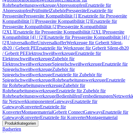
Rohrbearbeitungswerkzeuge
Abpressstopfen
Ersatzteile für
Abpressstopfen
Prüfmittel
Zubehör
Pressgeräte
Ersatzteile für
Pressgeräte
Pressgeräte Kompatibilität [1]
Ersatzteile für Pressgeräte
Kompatibilität [1]
Pressgeräte Kompatibilität [2]
Ersatzteile für
Pressgeräte Kompatibilität [2]
Pressgeräte Kompatibilität
[2XL]
Ersatzteile für Pressgeräte Kompatibilität [2XL]
Pressgeräte
Kompatibilität [4] / [2]
Ersatzteile für Pressgeräte Kompatibilität [4] /
[2]
Universalkoffer
Universalkoffer
Werkzeuge für Geberit Silent-
db20 / Geberit PE
Ersatzteile für Werkzeuge für Geberit Silent-db20
/ Geberit PE
Elektroschweißwerkzeuge
Ersatzteile für
Elektroschweißwerkzeuge
Zubehör für
Elektroschweißwerkzeuge
Spiegelschweißwerkzeuge
Ersatzteile für
Spiegelschweißwerkzeuge
Zubehör für
Spiegelschweißwerkzeuge
Ersatzteile für Zubehör für
Spiegelschweißwerkzeuge
Rohrbearbeitungswerkzeuge
Ersatzteile
für Rohrbearbeitungswerkzeuge
Zubehör für
Rohrbearbeitungswerkzeuge
Ersatzteile für Zubehör für
Rohrbearbeitungswerkzeuge
Bedienhilfen
Fernbedienungen
Netzwerk
für Netzwerkkomponenten
Gateways
Ersatzteile für
Gateways
Konverter
Ersatzteile für
Konverter
Montagematerial
Geberit Connect
Gateways
Ersatzteile für
Gateways
Konverter
Ersatzteile für Konverter
Montagematerial
Produktkategorien
Badserien