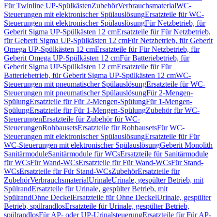
Für Twinline UP-Spülkästen
Zubehör
Verbrauchsmaterial
WC-
Steuerungen mit elektronischer Spülauslösung
Ersatzteile für WC-
Steuerungen mit elektronischer Spülauslösung
Für Netzbetrieb, für
Geberit Sigma UP-Spülkästen 12 cm
Ersatzteile für Für Netzbetrieb,
für Geberit Sigma UP-Spülkästen 12 cm
Für Netzbetrieb, für Geberit
Omega UP-Spülkästen 12 cm
Ersatzteile für Für Netzbetrieb, für
Geberit Omega UP-Spülkästen 12 cm
Für Batteriebetrieb, für
Geberit Sigma UP-Spülkästen 12 cm
Ersatzteile für Für
Batteriebetrieb, für Geberit Sigma UP-Spülkästen 12 cm
WC-
Steuerungen mit pneumatischer Spülauslösung
Ersatzteile für WC-
Steuerungen mit pneumatischer Spülauslösung
Für 2-Mengen-
Spülung
Ersatzteile für Für 2-Mengen-Spülung
Für 1-Mengen-
Spülung
Ersatzteile für Für 1-Mengen-Spülung
Zubehör für WC-
Steuerungen
Ersatzteile für Zubehör für WC-
Steuerungen
Rohbausets
Ersatzteile für Rohbausets
Für WC-
Steuerungen mit elektronischer Spülauslösung
Ersatzteile für Für
WC-Steuerungen mit elektronischer Spülauslösung
Geberit Monolith
Sanitärmodule
Sanitärmodule für WCs
Ersatzteile für Sanitärmodule
für WCs
Für Wand-WCs
Ersatzteile für Für Wand-WCs
Für Stand-
WCs
Ersatzteile für Für Stand-WCs
Zubehör
Ersatzteile für
Zubehör
Verbrauchsmaterial
Urinale
Urinale, gespülter Betrieb, mit
Spülrand
Ersatzteile für Urinale, gespülter Betrieb, mit
Spülrand
Ohne Deckel
Ersatzteile für Ohne Deckel
Urinale, gespülter
Betrieb, spülrandlos
Ersatzteile für Urinale, gespülter Betrieb,
spülrandlos
Für AP- oder UP-Urinalsteuerung
Ersatzteile für Für AP-