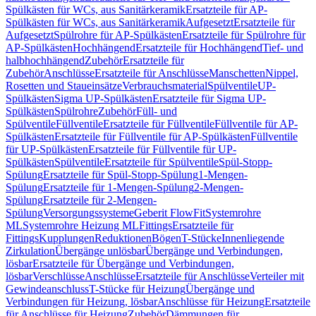
Spülkästen für WCs, aus Sanitärkeramik
Ersatzteile für AP-
Spülkästen für WCs, aus Sanitärkeramik
Aufgesetzt
Ersatzteile für
Aufgesetzt
Spülrohre für AP-Spülkästen
Ersatzteile für Spülrohre für
AP-Spülkästen
Hochhängend
Ersatzteile für Hochhängend
Tief- und
halbhochhängend
Zubehör
Ersatzteile für
Zubehör
Anschlüsse
Ersatzteile für Anschlüsse
Manschetten
Nippel,
Rosetten und Staueinsätze
Verbrauchsmaterial
Spülventile
UP-
Spülkästen
Sigma UP-Spülkästen
Ersatzteile für Sigma UP-
Spülkästen
Spülrohre
Zubehör
Füll- und
Spülventile
Füllventile
Ersatzteile für Füllventile
Füllventile für AP-
Spülkästen
Ersatzteile für Füllventile für AP-Spülkästen
Füllventile
für UP-Spülkästen
Ersatzteile für Füllventile für UP-
Spülkästen
Spülventile
Ersatzteile für Spülventile
Spül-Stopp-
Spülung
Ersatzteile für Spül-Stopp-Spülung
1-Mengen-
Spülung
Ersatzteile für 1-Mengen-Spülung
2-Mengen-
Spülung
Ersatzteile für 2-Mengen-
Spülung
Versorgungssysteme
Geberit FlowFit
Systemrohre
ML
Systemrohre Heizung ML
Fittings
Ersatzteile für
Fittings
Kupplungen
Reduktionen
Bögen
T-Stücke
Innenliegende
Zirkulation
Übergänge unlösbar
Übergänge und Verbindungen,
lösbar
Ersatzteile für Übergänge und Verbindungen,
lösbar
Verschlüsse
Anschlüsse
Ersatzteile für Anschlüsse
Verteiler mit
Gewindeanschluss
T-Stücke für Heizung
Übergänge und
Verbindungen für Heizung, lösbar
Anschlüsse für Heizung
Ersatzteile
für Anschlüsse für Heizung
Zubehör
Dämmungen für