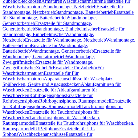
Zubehör
Steckdosen
Armaturen
Waschtischarmaturen
Ersatzteile für
Waschtischarmaturen
Standmontage, Netzbetrieb
Ersatzteile für
Standmontage, Netzbetrieb
Standmontage, Batteriebetrieb
Ersatzteile
für Standmontage, Batteriebetrieb
Standmontage,
Generatorbetrieb
Ersatzteile für Standmontage,
Generatorbetrieb
Standmontage, Einhebelmischer
Ersatzteile für
Standmontage, Einhebelmischer
Wandmontage,
Netzbetrieb
Ersatzteile für Wandmontage, Netzbetrieb
Wandmontage,
Batteriebetrieb
Ersatzteile für Wandmontage,
Batteriebetrieb
Wandmontage, Generatorbetrieb
Ersatzteile für
Wandmontage, Generatorbetrieb
Wandmontage,
Zweigriffmischer
Ersatzteile für Wandmontage,
Zweigriffmischer
Zubehör
Ersatzteile für Zubehör
Für
Waschtischarmaturen
Ersatzteile für Für
Waschtischarmaturen
Apparateanschlüsse für Waschplatz,
Spülbecken, Geräte und Ausgussbecken
Ablaufgarnituren für
Waschbecken
Ersatzteile für Ablaufgarnituren für
Waschbecken
Rohrbogensiphons
Ersatzteile für
Rohrbogensiphons
Rohrbogensiphons, Raumsparmodell
Ersatzteile
für Rohrbogensiphons, Raumsparmodell
Tauchrohrsiphons für
Waschbecken
Ersatzteile für Tauchrohrsiphons für
Waschbecken
Tauchrohrsiphons für Waschbecken,
Raumsparmodell
Ersatzteile für Tauchrohrsiphons für Waschbecken,
Raumsparmodell
UP-Siphons
Ersatzteile für UP-
Siphons
Waschbeckenanschlüsse
Ersatzteile für