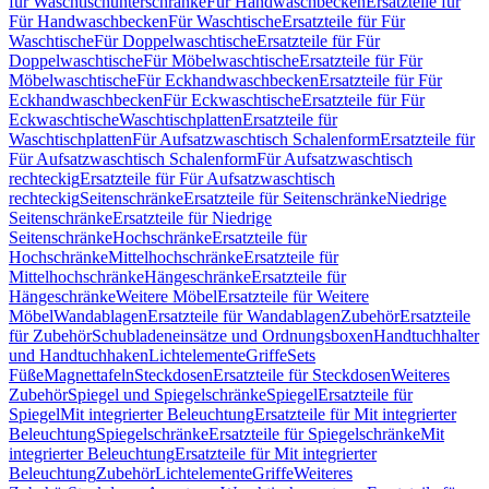
für Waschtischunterschränke
Für Handwaschbecken
Ersatzteile für
Für Handwaschbecken
Für Waschtische
Ersatzteile für Für
Waschtische
Für Doppelwaschtische
Ersatzteile für Für
Doppelwaschtische
Für Möbelwaschtische
Ersatzteile für Für
Möbelwaschtische
Für Eckhandwaschbecken
Ersatzteile für Für
Eckhandwaschbecken
Für Eckwaschtische
Ersatzteile für Für
Eckwaschtische
Waschtischplatten
Ersatzteile für
Waschtischplatten
Für Aufsatzwaschtisch Schalenform
Ersatzteile für
Für Aufsatzwaschtisch Schalenform
Für Aufsatzwaschtisch
rechteckig
Ersatzteile für Für Aufsatzwaschtisch
rechteckig
Seitenschränke
Ersatzteile für Seitenschränke
Niedrige
Seitenschränke
Ersatzteile für Niedrige
Seitenschränke
Hochschränke
Ersatzteile für
Hochschränke
Mittelhochschränke
Ersatzteile für
Mittelhochschränke
Hängeschränke
Ersatzteile für
Hängeschränke
Weitere Möbel
Ersatzteile für Weitere
Möbel
Wandablagen
Ersatzteile für Wandablagen
Zubehör
Ersatzteile
für Zubehör
Schubladeneinsätze und Ordnungsboxen
Handtuchhalter
und Handtuchhaken
Lichtelemente
Griffe
Sets
Füße
Magnettafeln
Steckdosen
Ersatzteile für Steckdosen
Weiteres
Zubehör
Spiegel und Spiegelschränke
Spiegel
Ersatzteile für
Spiegel
Mit integrierter Beleuchtung
Ersatzteile für Mit integrierter
Beleuchtung
Spiegelschränke
Ersatzteile für Spiegelschränke
Mit
integrierter Beleuchtung
Ersatzteile für Mit integrierter
Beleuchtung
Zubehör
Lichtelemente
Griffe
Weiteres