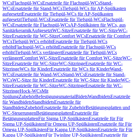
WCs
Flachspül-WCs
Ersatzteile für Flachspül-WCs
Stand-
WCs
Ersatzteile für Stand-WCs
Tiefspül-WCs für AP-Spülkasten
aufgesetzt
Ersatzteile für Tiefspül-WCs für AP-Spülkasten
aufgesetzt
Tiefspül-WCs
Ersatzteile für Tiefspül-WCs
Flachspül-
WCs
Ersatzteile für Flachspül-WCs
AP-Spülkästen für WCs, aus
Sanitärkeramik
Aufgesetzt
WC-Sitze
Ersatzteile für WC-Sitze
WC-
Sitze
Ersatzteile für WC-Sitze
Comfort WCs
Ersatzteile für Comfort
WCs
Tiefspül-WCs erhöht
Ersatzteile für Tiefspül-WCs
erhöht
Flachspül-WCs erhöht
Ersatzteile für Flachspül-WCs
erhöht
Tiefspül-WCs verlängert
Ersatzteile für Tiefspül-WCs
verlängert
Comfort WC-Sitze
Ersatzteile für Comfort WC-Sitze
WC-
Sitze
Ersatzteile für WC-Sitze
WC-Sitzringe
Ersatzteile für WC-
Sitzringe
WCs für Kinder
Ersatzteile für WCs für Kinder
Wand-
WCs
Ersatzteile für Wand-WCs
Stand-WCs
Ersatzteile für Stand-
WCs
WC-Sitze für Kinder
Ersatzteile für WC-Sitze für Kinder
WC-
Sitze
Ersatzteile für WC-Sitze
WC-Sitzringe
Ersatzteile für WC-
Sitzringe
Hock-WCs
Mit
Spülung
Zubehör
Befestigungsmaterial
Bidets
Wandbidets
Ersatzteile
für Wandbidets
Standbidets
Ersatzteile für
Standbidets
Zubehör
Ersatzteile für Zubehör
Betätigungsplatten und
WC-Steuerungen
Betätigungsplatten
Ersatzteile für
Betätigungsplatten
Für Sigma UP-Spülkästen
Ersatzteile für Für
Sigma UP-Spülkästen
Für Omega UP-Spülkästen
Ersatzteile für Für
Omega UP-Spülkästen
Für Kappa UP-Spülkästen
Ersatzteile für Für
Kappa UP-Spülkästen
Für Twinline UP-Spülkästen
Ersatzteile für