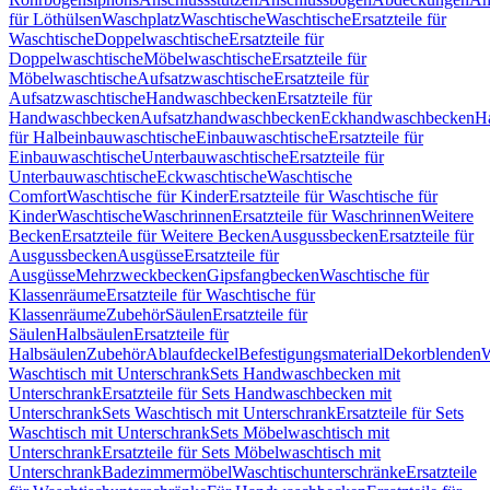
für Löthülsen
Waschplatz
Waschtische
Waschtische
Ersatzteile für
Waschtische
Doppelwaschtische
Ersatzteile für
Doppelwaschtische
Möbelwaschtische
Ersatzteile für
Möbelwaschtische
Aufsatzwaschtische
Ersatzteile für
Aufsatzwaschtische
Handwaschbecken
Ersatzteile für
Handwaschbecken
Aufsatzhandwaschbecken
Eckhandwaschbecken
H
für Halbeinbauwaschtische
Einbauwaschtische
Ersatzteile für
Einbauwaschtische
Unterbauwaschtische
Ersatzteile für
Unterbauwaschtische
Eckwaschtische
Waschtische
Comfort
Waschtische für Kinder
Ersatzteile für Waschtische für
Kinder
Waschtische
Waschrinnen
Ersatzteile für Waschrinnen
Weitere
Becken
Ersatzteile für Weitere Becken
Ausgussbecken
Ersatzteile für
Ausgussbecken
Ausgüsse
Ersatzteile für
Ausgüsse
Mehrzweckbecken
Gipsfangbecken
Waschtische für
Klassenräume
Ersatzteile für Waschtische für
Klassenräume
Zubehör
Säulen
Ersatzteile für
Säulen
Halbsäulen
Ersatzteile für
Halbsäulen
Zubehör
Ablaufdeckel
Befestigungsmaterial
Dekorblenden
W
Waschtisch mit Unterschrank
Sets Handwaschbecken mit
Unterschrank
Ersatzteile für Sets Handwaschbecken mit
Unterschrank
Sets Waschtisch mit Unterschrank
Ersatzteile für Sets
Waschtisch mit Unterschrank
Sets Möbelwaschtisch mit
Unterschrank
Ersatzteile für Sets Möbelwaschtisch mit
Unterschrank
Badezimmermöbel
Waschtischunterschränke
Ersatzteile