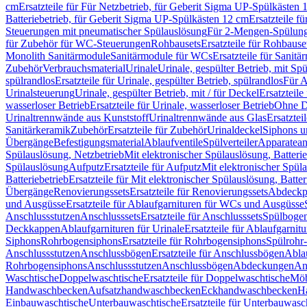
cm
Ersatzteile für Für Netzbetrieb, für Geberit Sigma UP-Spülkästen 
Batteriebetrieb, für Geberit Sigma UP-Spülkästen 12 cm
Ersatzteile f
Steuerungen mit pneumatischer Spülauslösung
Für 2-Mengen-Spülun
für Zubehör für WC-Steuerungen
Rohbausets
Ersatzteile für Rohbause
Monolith Sanitärmodule
Sanitärmodule für WCs
Ersatzteile für Sanit
Zubehör
Verbrauchsmaterial
Urinale
Urinale, gespülter Betrieb, mit Sp
spülrandlos
Ersatzteile für Urinale, gespülter Betrieb, spülrandlos
Für A
Urinalsteuerung
Urinale, gespülter Betrieb, mit / für Deckel
Ersatzteile
wasserloser Betrieb
Ersatzteile für Urinale, wasserloser Betrieb
Ohne D
Urinaltrennwände aus Kunststoff
Urinaltrennwände aus Glas
Ersatztei
Sanitärkeramik
Zubehör
Ersatzteile für Zubehör
Urinaldeckel
Siphons u
Übergänge
Befestigungsmaterial
Ablaufventile
Spülverteiler
Apparatean
Spülauslösung, Netzbetrieb
Mit elektronischer Spülauslösung, Batterie
Spülauslösung
Aufputz
Ersatzteile für Aufputz
Mit elektronischer Spül
Batteriebetrieb
Ersatzteile für Mit elektronischer Spülauslösung, Batter
Übergänge
Renovierungssets
Ersatzteile für Renovierungssets
Abdeckpl
und Ausgüsse
Ersatzteile für Ablaufgarnituren für WCs und Ausgüsse
Anschlussstutzen
Anschlusssets
Ersatzteile für Anschlusssets
Spülbogen
Deckkappen
Ablaufgarnituren für Urinale
Ersatzteile für Ablaufgarnitu
Siphons
Rohrbogensiphons
Ersatzteile für Rohrbogensiphons
Spülrohr
Anschlussstutzen
Anschlussbögen
Ersatzteile für Anschlussbögen
Ablau
Rohrbogensiphons
Anschlussstutzen
Anschlussbögen
Abdeckungen
An
Waschtische
Doppelwaschtische
Ersatzteile für Doppelwaschtische
Möb
Handwaschbecken
Aufsatzhandwaschbecken
Eckhandwaschbecken
H
Einbauwaschtische
Unterbauwaschtische
Ersatzteile für Unterbauwasc