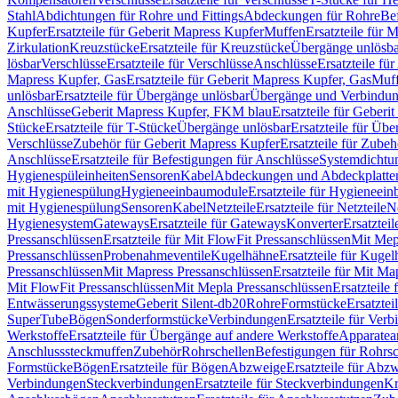
Stahl
Abdichtungen für Rohre und Fittings
Abdeckungen für Rohre
Be
Kupfer
Ersatzteile für Geberit Mapress Kupfer
Muffen
Ersatzteile für 
Zirkulation
Kreuzstücke
Ersatzteile für Kreuzstücke
Übergänge unlösba
lösbar
Verschlüsse
Ersatzteile für Verschlüsse
Anschlüsse
Ersatzteile fü
Mapress Kupfer, Gas
Ersatzteile für Geberit Mapress Kupfer, Gas
Muf
unlösbar
Ersatzteile für Übergänge unlösbar
Übergänge und Verbindun
Anschlüsse
Geberit Mapress Kupfer, FKM blau
Ersatzteile für Geber
Stücke
Ersatzteile für T-Stücke
Übergänge unlösbar
Ersatzteile für Üb
Verschlüsse
Zubehör für Geberit Mapress Kupfer
Ersatzteile für Zube
Anschlüsse
Ersatzteile für Befestigungen für Anschlüsse
Systemdichtu
Hygienespüleinheiten
Sensoren
Kabel
Abdeckungen und Abdeckplatte
mit Hygienespülung
Hygieneeinbaumodule
Ersatzteile für Hygieneei
mit Hygienespülung
Sensoren
Kabel
Netzteile
Ersatzteile für Netzteile
N
Hygienesystem
Gateways
Ersatzteile für Gateways
Konverter
Ersatzteil
Pressanschlüssen
Ersatzteile für Mit FlowFit Pressanschlüssen
Mit Mep
Pressanschlüssen
Probenahmeventile
Kugelhähne
Ersatzteile für Kuge
Pressanschlüssen
Mit Mapress Pressanschlüssen
Ersatzteile für Mit Ma
Mit FlowFit Pressanschlüssen
Mit Mepla Pressanschlüssen
Ersatzteile
Entwässerungssysteme
Geberit Silent-db20
Rohre
Formstücke
Ersatztei
SuperTube
Bögen
Sonderformstücke
Verbindungen
Ersatzteile für Ver
Werkstoffe
Ersatzteile für Übergänge auf andere Werkstoffe
Apparatea
Anschlusssteckmuffen
Zubehör
Rohrschellen
Befestigungen für Rohrsc
Formstücke
Bögen
Ersatzteile für Bögen
Abzweige
Ersatzteile für Abz
Verbindungen
Steckverbindungen
Ersatzteile für Steckverbindungen
Kr