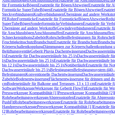
Anschlussbögen
Anschlussstutzen
Ersatzteile für Anschlussstutzen
Zub
für Formstücke
Bögen
Ersatzteile für Bögen
Abzweige
Ersatzteile für 
Formstücke SuperTube
Bögen
Ersatzteile für Bögen
Abzweige
Ersatzte
Steckverbindungen
Krallverbindungen
Übergänge auf andere Werksto
PE
Rohre
Formstücke
Ersatzteile für Formstücke
Bögen
Abzweige
Redu
SuperTube
Bögen
Sonderformstücke
Verbindungen
Ersatzteile für Ver
Übergänge auf andere Werkstoffe
Gewindeverbindungen
Ersatzteile 
für Anschlussbögen
Anschlussmuffen
Ersatzteile für Anschlussmuffen
Schneckensiphons
Zubehör
Rohrschellen
Befestigungen für Rohrschel
Feuchtigkeitsschutz
Brandschutz
Ersatzteile für Brandschutz
Brandschu
Körperschallentkopplung
Dämmungen zur Körperschallentkopplung 
Belüftungsventile
Geberit Pluvia Dachentwässerung
Dachwassereinläu
l/s
Ersatzteile für Dachwassereinläufe bis 25 l/s
Dachwassereinläufe fü
l/s
Dachwassereinläufe bis 25 l/s
Ersatzteile für Dachwassereinläufe bis
bis 12 l/s
Dachwassereinläufe bis 25 l/s
Notüberläufe
Ersatzteile für No
Dachwassereinläufe bis 25 l/s
Befestigungen
Befestigungssystem d40
Befestigungen
Konventionelle Dachentwässerung
Dachwassereinläufe
Zubehör
Bodenentwässerung
Flächenentwässerung für drinnen und d
cm
Bodeneinläufe für Balkone und Terrassen, 13 x 13 cm
Ersatzteile 
Software
Werkzeuge
Werkzeuge für Geberit FlowFit
Ersatzteile für W
Presswerkzeuge Kompatibilität [1]
Presswerkzeuge Kompatibilität [2]
Rohrbearbeitungswerkzeuge
Abpressstopfen
Ersatzteile für Abpressst
PushFit
Rohrbearbeitungswerkzeuge
Ersatzteile für Rohrbearbeitung
Handpresswerkzeuge
Presswerkzeuge Kompatibilität [1]
Ersatzteile f
[2]
Rohrbearbeitungswerkzeuge
Ersatzteile für Rohrbearbeitungswerk