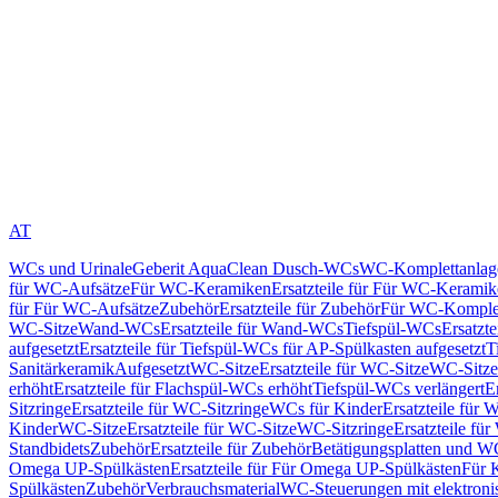
AT
WCs und Urinale
Geberit AquaClean Dusch-WCs
WC-Komplettanlag
für WC-Aufsätze
Für WC-Keramiken
Ersatzteile für Für WC-Kerami
für Für WC-Aufsätze
Zubehör
Ersatzteile für Zubehör
Für WC-Komplet
WC-Sitze
Wand-WCs
Ersatzteile für Wand-WCs
Tiefspül-WCs
Ersatzt
aufgesetzt
Ersatzteile für Tiefspül-WCs für AP-Spülkasten aufgesetzt
T
Sanitärkeramik
Aufgesetzt
WC-Sitze
Ersatzteile für WC-Sitze
WC-Sitze
erhöht
Ersatzteile für Flachspül-WCs erhöht
Tiefspül-WCs verlängert
E
Sitzringe
Ersatzteile für WC-Sitzringe
WCs für Kinder
Ersatzteile für 
Kinder
WC-Sitze
Ersatzteile für WC-Sitze
WC-Sitzringe
Ersatzteile fü
Standbidets
Zubehör
Ersatzteile für Zubehör
Betätigungsplatten und W
Omega UP-Spülkästen
Ersatzteile für Für Omega UP-Spülkästen
Für 
Spülkästen
Zubehör
Verbrauchsmaterial
WC-Steuerungen mit elektroni