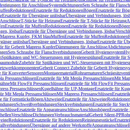
festigungen für Anschlüsse
Systemdichtungen
Sets Schraube für Flansc
Muffen
Reduktionen
Ersatzteile für Reduktionen
Bögen
Ersatzteile für Bö
r
Ersatzteile für Übergänge unlösbar
Übergänge und Verbindungen, lös
r Anschlüsse
T-Stücke für Heizung
Ersatzteile für T-Stücke für Heizung
A
fen
Ersatzteile für Muffen
Reduktionen
Ersatzteile für Reduktionen
Böge
gen, lösbar
Ersatzteile für Übergänge und Verbindungen, lösbar
Verschl
it Mapress Kupfer, FKM blau
Muffen
Ersatzteile für Muffen
Reduktionen
E
ergänge unlösbar
Übergänge und Verbindungen, lösbar
Ersatzteile für Ü
hör für Geberit Mapress Kupfer
Dämmungen für Anschlüsse
Abdichtunge
ngen
Sets Schraube für Flanschverbindungen
Geberit Hygienesystem
Hyg
n
Spülkästen und WC-Steuerungen mit Hygienespülung
Ersatzteile fü
nbaumodule
Zubehör für Spülkästen und WC-Steuerungen mit Hygienes
etzwerkkomponenten
Geberit Connect Zubehör für Geberit Hygienesy
e für Konverter
Sensoren
Montagematerial
Rohrarmaturen
Schrägsitzventi
la Pressanschlüssen
Ersatzteile für Mit Mepla Pressanschlüssen
Mit Map
lhähne
Mit FlowFit Pressanschlüssen
Ersatzteile für Mit FlowFit Pressan
press Pressanschlüssen
Kugelhähne für UP-Montage
Ersatzteile für Ku
 für Mit Mepla Pressanschlüssen
Mit Mapress Pressanschlüssen
Ersatztei
le für Formstücke
Bögen
Abzweige
Ersatzteile für Abzweige
Reduktione
bindungen
Schweißverbindungen
Steckverbindungen
Ersatzteile für Ste
nschlüsse
Ersatzteile für Apparateanschlüsse
Anschlussbögen
Ersatzteil
hellen
Verschlüsse
Dichtungen
Verbrauchsmaterial
Geberit Silent-PP
Roh
weige
Reduktionen
Ersatzteile für Reduktionen
Reinigungsstücke
Ersatzte
allverbindungen
Übergänge auf andere Werkstoffe
Apparateanschlüsse
E