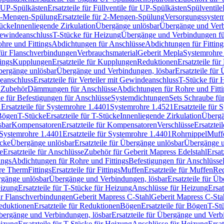
r UP-Spülkästen
Ersatzteile für Füllventile für UP-Spülkästen
Spülventile
-Mengen-Spülung
Ersatzteile für 2-Mengen-Spülung
Versorgungssyste
ücke
Innenliegende Zirkulation
Übergänge unlösbar
Übergänge und Verb
Gewindeanschluss
T-Stücke für Heizung
Übergänge und Verbindungen fü
hre und Fittings
Abdichtungen für Anschlüsse
Abdichtungen für Fitting
für Flanschverbindungen
Verbrauchsmaterial
Geberit Mepla
Systemrohr
tings
Kupplungen
Ersatzteile für Kupplungen
Reduktionen
Ersatzteile fü
Übergänge unlösbar
Übergänge und Verbindungen, lösbar
Ersatzteile fü
deanschluss
Ersatzteile für Verteiler mit Gewindeanschluss
T-Stücke für 
r Zubehör
Dämmungen für Anschlüsse
Abdichtungen für Rohre und Fitti
ile für Befestigungen für Anschlüsse
Systemdichtungen
Sets Schraube fü
1
Ersatzteile für Systemrohre 1.4401
Systemrohre 1.4521
Ersatzteile für
 Bögen
T-Stücke
Ersatzteile für T-Stücke
Innenliegende Zirkulation
Übergä
sbar
Kompensatoren
Ersatzteile für Kompensatoren
Verschlüsse
Ersatztei
Systemrohre 1.4401
Ersatzteile für Systemrohre 1.4401
Rohrnippel
Muff
ücke
Übergänge unlösbar
Ersatzteile für Übergänge unlösbar
Übergänge u
e
Ersatzteile für Anschlüsse
Zubehör für Geberit Mapress Edelstahl
Ersat
ings
Abdichtungen für Rohre und Fittings
Befestigungen für Anschlüsse
re Therm
Fittings
Ersatzteile für Fittings
Muffen
Ersatzteile für Muffen
Re
ergänge unlösbar
Übergänge und Verbindungen, lösbar
Ersatzteile für Ü
eizung
Ersatzteile für T-Stücke für Heizung
Anschlüsse für Heizung
Ersat
ür Flanschverbindungen
Geberit Mapress C-Stahl
Geberit Mapress C-Sta
eduktionen
Ersatzteile für Reduktionen
Bögen
Ersatzteile für Bögen
T-St
ergänge und Verbindungen, lösbar
Ersatzteile für Übergänge und Verb
eizung
Ersatzteile für T-Stücke für Heizung
Anschlüsse für Heizung
Ersat