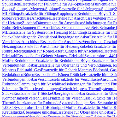
Spülkästen
Ersatzteile für Füllventile für AP-Spülkästen
Füllventile fü
Stopp-Spülung
1-Mengen-Spülung
Ersatzteile für 1-Mengen-Spülung
2
ML
Fittings
Ersatzteile für Fittings
Kupplungen
Reduktionen
Bögen
T-St
lösbar
Verschlüsse
Anschlüsse
Ersatzteile für Anschlüsse
Verteiler mit 
für Heizung
Zubehör
Dämmungen für Anschlüsse
Abdichtungen für Ro
Rohre
Befestigungen für Anschlüsse
Systemdichtungen
Sets Schraube 
ML
Ersatzteile für Systemrohre Heizung ML
Fittings
Ersatzteile für Fit
Stücke
Innenliegende Zirkulation
Übergänge unlösbar
Ersatzteile für 
Verschlüsse
Anschlüsse
Ersatzteile für Anschlüsse
Verteiler mit Gewin
Heizung
Ersatzteile für Anschlüsse für Heizung
Zubehör
Ersatzteile fü
Rohre
Befestigungen für Rohre
Befestigungen für Anschlüsse
Ersatzte
Edelstahl
Ersatzteile für Geberit Mapress Edelstahl
Systemrohre 1.440
Muffen
Reduktionen
Ersatzteile für Reduktionen
Bögen
Ersatzteile für
Verbindungen, lösbar
Ersatzteile für Übergänge und Verbindungen, lö
Mapress Edelstahl, Gas
Ersatzteile für Geberit Mapress Edelstahl, Gas
Reduktionen
Bögen
Ersatzteile für Bögen
T-Stücke
Ersatzteile für T-St
Verbindungen, lösbar
Verschlüsse
Ersatzteile für Verschlüsse
Anschlüss
Rohrende
Dämmungen für Anschlüsse
Isolierungen für Rohre und Fitt
Schraube für Flanschverbindungen
Geberit Mapress Therm
Systemroh
Stücke
Ersatzteile für T-Stücke
Übergänge unlösbar
Ersatzteile für Üb
Kompensatoren
Verschlüsse
Ersatzteile für Verschlüsse
T-Stücke für H
Therm
Schutzkappen für Rohrende
Systemdichtungen
Sets Schraube f
1.0034
Systemrohre 1.0215
Rohrnippel
Muffen
Ersatzteile für Muffen
R
Kreuzstücke
Übergänge unlösbar
Ersatzteile für Übergänge unlösbar
Üb
Kompensatoren
Verschlüsse
Ersatzteile für Verschlüsse
T-Stücke für H