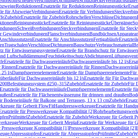
ehör
Rohrschellen
Verschlüsse
Dichtungen
Schutzdeckel
Verbrauchsmater
Abzweige
Reduktionen
Ersatzteile für Reduktionen
Reinigungsstücke
Ersat
ile für Abzweige
Verbindungen
Ersatzteile für Verbindungen
Steckverbi
ffe
Zubehör
Ersatzteile für Zubehör
Rohrschellen
Verschlüsse
Dichtungen
ktionen
Reinigungsstücke
Ersatzteile für Reinigungsstücke
Übergänge
So
bindungen
Schweißverbindungen
Steckverbindungen
Ersatzteile für Ste
für Gewindeverbindungen
Flanschverbindungen
Bundbüchsen
Apparatean
Anschlussstutzen
Ersatzteile für Anschlussstutzen
Fertigabläufe
Ersatzteil
len
Tragschalen
Verschlüsse
Dichtungen
Bauschutze
Verbrauchsmaterial
Br
tz für Entwässerungssysteme
Ersatzteile für Brandschutz für Entwässe
und Luftschalldämmung
Feuchtigkeitsschutz
Abdichtungen
Lüftungsvent
fe
Ersatzteile für Dachwassereinläufe
Dachwassereinläufe bis 12 l/s
Ersa
r Rinnen
Ersatzteile für Dachwassereinläufe für Rinnen
Dachwassereinläu
 25 l/s
Dampfsperrenelemente
Ersatzteile für Dampfsperrenelemente
Für 
tüberläufe
Für Dachwassereinläufe bis 12 l/s
Ersatzteile für Für Dachwass
–200
Befestigungssystem d250–315
Zubehör
Ersatzteile für Zubehör
Für 
Ersatzteile für Dachwassereinläufe
Dampfsperrenelemente
Ersatzteile 
raußen
Ersatzteile für Flächenentwässerung für drinnen und draußen
Bode
für Bodeneinläufe für Balkone und Terrassen, 13 x 13 cm
Zubehör
Ersatz
erkzeuge für Geberit FlowFit
Handpresswerkzeuge
Ersatzteile für Hand
Ersatzteile für Presswerkzeuge Kompatibilität [2]
Rohrbearbeitungswer
opfen
Prüfmittel
Zubehör
Ersatzteile für Zubehör
Werkzeuge für Geberit P
swerkzeuge
Werkzeuge für Geberit Mepla
Ersatzteile für Werkzeuge für 
ür Presswerkzeuge Kompatibilität [1]
Presswerkzeuge Kompatibilität [2]
E
zeuge
Abpressstopfen
Ersatzteile für Abpressstopfen
Prüfmittel
Zubehör
We