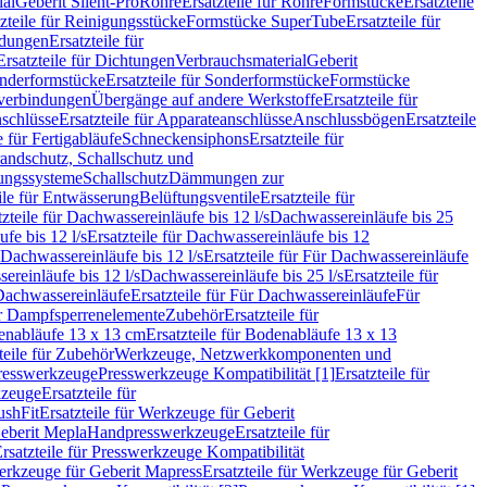
ial
Geberit Silent-Pro
Rohre
Ersatzteile für Rohre
Formstücke
Ersatzteile
zteile für Reinigungsstücke
Formstücke SuperTube
Ersatzteile für
ndungen
Ersatzteile für
Ersatzteile für Dichtungen
Verbrauchsmaterial
Geberit
nderformstücke
Ersatzteile für Sonderformstücke
Formstücke
ckverbindungen
Übergänge auf andere Werkstoffe
Ersatzteile für
schlüsse
Ersatzteile für Apparateanschlüsse
Anschlussbögen
Ersatzteile
e für Fertigabläufe
Schneckensiphons
Ersatzteile für
andschutz, Schallschutz und
rungssysteme
Schallschutz
Dämmungen zur
ile für Entwässerung
Belüftungsventile
Ersatzteile für
tzteile für Dachwassereinläufe bis 12 l/s
Dachwassereinläufe bis 25
fe bis 12 l/s
Ersatzteile für Dachwassereinläufe bis 12
Dachwassereinläufe bis 12 l/s
Ersatzteile für Für Dachwassereinläufe
ereinläufe bis 12 l/s
Dachwassereinläufe bis 25 l/s
Ersatzteile für
Dachwassereinläufe
Ersatzteile für Für Dachwassereinläufe
Für
für Dampfsperrenelemente
Zubehör
Ersatzteile für
nabläufe 13 x 13 cm
Ersatzteile für Bodenabläufe 13 x 13
teile für Zubehör
Werkzeuge, Netzwerkkomponenten und
presswerkzeuge
Presswerkzeuge Kompatibilität [1]
Ersatzteile für
kzeuge
Ersatzteile für
ushFit
Ersatzteile für Werkzeuge für Geberit
Geberit Mepla
Handpresswerkzeuge
Ersatzteile für
rsatzteile für Presswerkzeuge Kompatibilität
rkzeuge für Geberit Mapress
Ersatzteile für Werkzeuge für Geberit