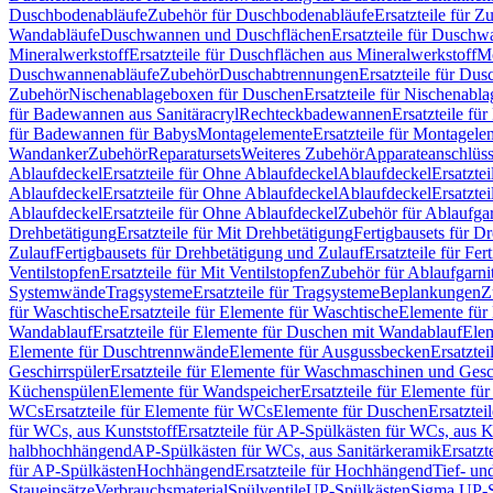
Duschbodenabläufe
Zubehör für Duschbodenabläufe
Ersatzteile für 
Wandabläufe
Duschwannen und Duschflächen
Ersatzteile für Dusch
Mineralwerkstoff
Ersatzteile für Duschflächen aus Mineralwerkstoff
Mo
Duschwannenabläufe
Zubehör
Duschabtrennungen
Ersatzteile für Du
Zubehör
Nischenablageboxen für Duschen
Ersatzteile für Nischenab
für Badewannen aus Sanitäracryl
Rechteckbadewannen
Ersatzteile f
für Badewannen für Babys
Montagelemente
Ersatzteile für Montagele
Wandanker
Zubehör
Reparatursets
Weiteres Zubehör
Apparateanschlüs
Ablaufdeckel
Ersatzteile für Ohne Ablaufdeckel
Ablaufdeckel
Ersatzte
Ablaufdeckel
Ersatzteile für Ohne Ablaufdeckel
Ablaufdeckel
Ersatzte
Ablaufdeckel
Ersatzteile für Ohne Ablaufdeckel
Zubehör für Ablaufga
Drehbetätigung
Ersatzteile für Mit Drehbetätigung
Fertigbausets für D
Zulauf
Fertigbausets für Drehbetätigung und Zulauf
Ersatzteile für Fe
Ventilstopfen
Ersatzteile für Mit Ventilstopfen
Zubehör für Ablaufgarn
Systemwände
Tragsysteme
Ersatzteile für Tragsysteme
Beplankungen
Z
für Waschtische
Ersatzteile für Elemente für Waschtische
Elemente für 
Wandablauf
Ersatzteile für Elemente für Duschen mit Wandablauf
Ele
Elemente für Duschtrennwände
Elemente für Ausgussbecken
Ersatzte
Geschirrspüler
Ersatzteile für Elemente für Waschmaschinen und Gesc
Küchenspülen
Elemente für Wandspeicher
Ersatzteile für Elemente fü
WCs
Ersatzteile für Elemente für WCs
Elemente für Duschen
Ersatztei
für WCs, aus Kunststoff
Ersatzteile für AP-Spülkästen für WCs, aus K
halbhochhängend
AP-Spülkästen für WCs, aus Sanitärkeramik
Ersatzt
für AP-Spülkästen
Hochhängend
Ersatzteile für Hochhängend
Tief- u
Staueinsätze
Verbrauchsmaterial
Spülventile
UP-Spülkästen
Sigma UP-S