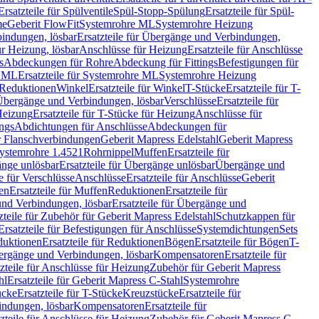
Ersatzteile für Spülventile
Spül-Stopp-Spülung
Ersatzteile für Spül-
me
Geberit FlowFit
Systemrohre ML
Systemrohre Heizung
indungen, lösbar
Ersatzteile für Übergänge und Verbindungen,
r Heizung, lösbar
Anschlüsse für Heizung
Ersatzteile für Anschlüsse
s
Abdeckungen für Rohre
Abdeckung für Fittings
Befestigungen für
e ML
Ersatzteile für Systemrohre ML
Systemrohre Heizung
r Reduktionen
Winkel
Ersatzteile für Winkel
T-Stücke
Ersatzteile für T-
r Übergänge und Verbindungen, lösbar
Verschlüsse
Ersatzteile für
Heizung
Ersatzteile für T-Stücke für Heizung
Anschlüsse für
ngs
Abdichtungen für Anschlüsse
Abdeckungen für
r Flanschverbindungen
Geberit Mapress Edelstahl
Geberit Mapress
 Systemrohre 1.4521
Rohrnippel
Muffen
Ersatzteile für
nge unlösbar
Ersatzteile für Übergänge unlösbar
Übergänge und
le für Verschlüsse
Anschlüsse
Ersatzteile für Anschlüsse
Geberit
en
Ersatzteile für Muffen
Reduktionen
Ersatzteile für
nd Verbindungen, lösbar
Ersatzteile für Übergänge und
zteile für Zubehör für Geberit Mapress Edelstahl
Schutzkappen für
Ersatzteile für Befestigungen für Anschlüsse
Systemdichtungen
Sets
duktionen
Ersatzteile für Reduktionen
Bögen
Ersatzteile für Bögen
T-
bergänge und Verbindungen, lösbar
Kompensatoren
Ersatzteile für
zteile für Anschlüsse für Heizung
Zubehör für Geberit Mapress
hl
Ersatzteile für Geberit Mapress C-Stahl
Systemrohre
ücke
Ersatzteile für T-Stücke
Kreuzstücke
Ersatzteile für
indungen, lösbar
Kompensatoren
Ersatzteile für
zteile für Anschlüsse für Heizung
Zubehör für Geberit Mapress C-