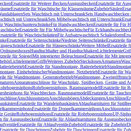
Becken
Ersatzteile für Weitere Becken
Ausgussbecken
Ersatzteile für Au
nräume
Ersatzteile für Waschtische für Klassenräume
Zubehör
Säulen
Ersa
andablagen
Sets Waschtisch mit Unterschrank
Sets Handwaschbecken 
aschtisch mit Unterschrank
Sets Möbelwaschtisch mit Unterschrank
Ersa
für Waschtischunterschränke
Für Handwaschbecken
Ersatzteile für Für
aschtische
Ersatzteile für Für Möbelwaschtische
Für Eckhandwaschbec
rsatzteile für Waschtischplatten
Für Aufsatzwaschtisch Schalenform
Ers
änke
Ersatzteile für Seitenschränke
Niedrige Seitenschränke
Ersatzteile f
ängeschränke
Ersatzteile für Hängeschränke
Weitere Möbel
Ersatzteile 
d Ordnungsboxen
Handtuchhalter und Handtuchhaken
Lichtelemente
Grif
tzteile für Spiegel
Mit integrierter Beleuchtung
Ersatzteile für Mit integr
behör
Lichtelemente
Griffe
Weiteres Zubehör
Steckdosen
Armaturen
Wasc
tteriebetrieb
Ersatzteile für Standmontage, Batteriebetrieb
Standmontage
dmontage, Einhebelmischer
Wandmontage, Netzbetrieb
Ersatzteile für W
teile für Wandmontage, Generatorbetrieb
Wandmontage, Zweigriffmisch
rmaturen
Apparateanschlüsse für Waschplatz, Spülbecken, Geräte und 
 Rohrbogensiphons
Rohrbogensiphons, Raumsparmodell
Ersatzteile für
rohrsiphons für Waschbecken, Raumsparmodell
Ersatzteile für Tauch
nschlüsse
Anschlussstutzen
Anschlussbögen
Abdeckungen
Anschlüsse
Er
aukästen
Ersatzteile für Wandeinbaukästen
Ablaufgarnituren für Spülb
elkammersiphons
Ersatzteile für Doppelkammersiphons
Anschlussstutz
für Geräte
Rohrbogensiphons
Ersatzteile für Rohrbogensiphons
UP-Sipho
en für Ausgussbecken
Ersatzteile für Ablaufgarnituren für Ausgussbecke
ufventile
Ersatzteile für Ablaufventile
Zubehör
Ersatzteile für Zubehör
D
Ersatzteile für Duschrinnen
Zubehör für Duschrinnen
Ersatzteile für Zu