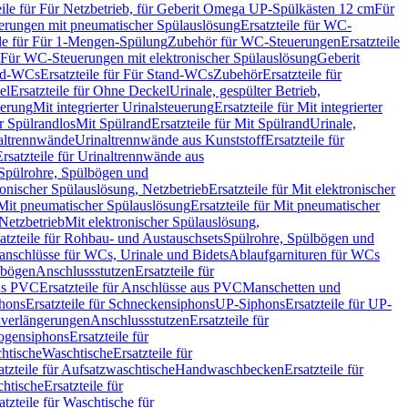
eile für Für Netzbetrieb, für Geberit Omega UP-Spülkästen 12 cm
Für
rungen mit pneumatischer Spülauslösung
Ersatzteile für WC-
ile für Für 1-Mengen-Spülung
Zubehör für WC-Steuerungen
Ersatzteile
ür Für WC-Steuerungen mit elektronischer Spülauslösung
Geberit
nd-WCs
Ersatzteile für Für Stand-WCs
Zubehör
Ersatzteile für
el
Ersatzteile für Ohne Deckel
Urinale, gespülter Betrieb,
uerung
Mit integrierter Urinalsteuerung
Ersatzteile für Mit integrierter
ür Spülrandlos
Mit Spülrand
Ersatzteile für Mit Spülrand
Urinale,
naltrennwände
Urinaltrennwände aus Kunststoff
Ersatzteile für
Ersatzteile für Urinaltrennwände aus
r Spülrohre, Spülbögen und
ronischer Spülauslösung, Netzbetrieb
Ersatzteile für Mit elektronischer
Mit pneumatischer Spülauslösung
Ersatzteile für Mit pneumatischer
 Netzbetrieb
Mit elektronischer Spülauslösung,
atzteile für Rohbau- und Austauschsets
Spülrohre, Spülbögen und
anschlüsse für WCs, Urinale und Bidets
Ablaufgarnituren für WCs
ssbögen
Anschlussstutzen
Ersatzteile für
us PVC
Ersatzteile für Anschlüsse aus PVC
Manschetten und
hons
Ersatzteile für Schneckensiphons
UP-Siphons
Ersatzteile für UP-
enverlängerungen
Anschlussstutzen
Ersatzteile für
ogensiphons
Ersatzteile für
htische
Waschtische
Ersatzteile für
atzteile für Aufsatzwaschtische
Handwaschbecken
Ersatzteile für
htische
Ersatzteile für
atzteile für Waschtische für