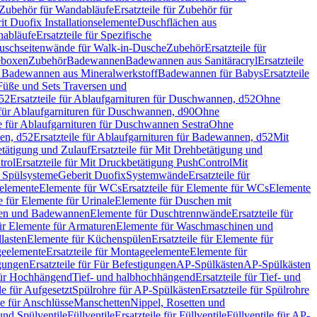
Zubehör für Wandabläufe
Ersatzteile für Zubehör für
t Duofix Installationselemente
Duschflächen aus
nabläufe
Ersatzteile für Spezifische
 Duschseitenwände für Walk-in-Dusche
Zubehör
Ersatzteile für
geboxen
Zubehör
Badewannen
Badewannen aus Sanitäracryl
Ersatzteile
ür Badewannen aus Mineralwerkstoff
Badewannen für Babys
Ersatzteile
s Füße und Sets Traversen und
d52
Ersatzteile für Ablaufgarnituren für Duschwannen, d52
Ohne
e für Ablaufgarnituren für Duschwannen, d90
Ohne
le für Ablaufgarnituren für Duschwannen Sestra
Ohne
en, d52
Ersatzteile für Ablaufgarnituren für Badewannen, d52
Mit
tätigung und Zulauf
Ersatzteile für Mit Drehbetätigung und
trol
Ersatzteile für Mit Druckbetätigung PushControl
Mit
d Spülsysteme
Geberit Duofix
Systemwände
Ersatzteile für
eelemente
Elemente für WCs
Ersatzteile für Elemente für WCs
Elemente
le für Elemente für Urinale
Elemente für Duschen mit
chen und Badewannen
Elemente für Duschtrennwände
Ersatzteile für
für Elemente für Armaturen
Elemente für Waschmaschinen und
llasten
Elemente für Küchenspülen
Ersatzteile für Elemente für
eelemente
Ersatzteile für Montageelemente
Elemente für
gungen
Ersatzteile für Für Befestigungen
AP-Spülkästen
AP-Spülkästen
 für Hochhängend
Tief- und halbhochhängend
Ersatzteile für Tief- und
le für Aufgesetzt
Spülrohre für AP-Spülkästen
Ersatzteile für Spülrohre
le für Anschlüsse
Manschetten
Nippel, Rosetten und
und Spülventile
Füllventile
Ersatzteile für Füllventile
Füllventile für AP-