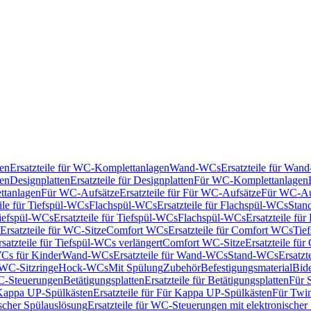
en
Ersatzteile für WC-Komplettanlagen
Wand-WCs
Ersatzteile für Wa
ken
Designplatten
Ersatzteile für Designplatten
Für WC-Komplettanlagen
tanlagen
Für WC-Aufsätze
Ersatzteile für Für WC-Aufsätze
Für WC-Au
eile für Tiefspül-WCs
Flachspül-WCs
Ersatzteile für Flachspül-WCs
Stan
iefspül-WCs
Ersatzteile für Tiefspül-WCs
Flachspül-WCs
Ersatzteile fü
Ersatzteile für WC-Sitze
Comfort WCs
Ersatzteile für Comfort WCs
Tie
rsatzteile für Tiefspül-WCs verlängert
Comfort WC-Sitze
Ersatzteile fü
WCs für Kinder
Wand-WCs
Ersatzteile für Wand-WCs
Stand-WCs
Ersatzt
r WC-Sitzringe
Hock-WCs
Mit Spülung
Zubehör
Befestigungsmaterial
Bide
C-Steuerungen
Betätigungsplatten
Ersatzteile für Betätigungsplatten
Für 
Kappa UP-Spülkästen
Ersatzteile für Für Kappa UP-Spülkästen
Für Twin
scher Spülauslösung
Ersatzteile für WC-Steuerungen mit elektronischer