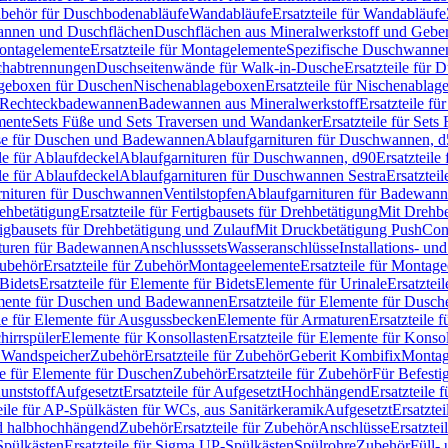
Zubehör für Duschbodenabläufe
Wandabläufe
Ersatzteile für Wandabläufe
wannen und Duschflächen
Duschflächen aus Mineralwerkstoff und Geberi
ntagelemente
Ersatzteile für Montagelemente
Spezifische Duschwanne
schabtrennungen
Duschseitenwände für Walk-in-Dusche
Ersatzteile für
lageboxen für Duschen
Nischenablageboxen
Ersatzteile für Nischenabla
ür Rechteckbadewannen
Badewannen aus Mineralwerkstoff
Ersatzteile f
mente
Sets Füße und Sets Traversen und Wandanker
Ersatzteile für Set
se für Duschen und Badewannen
Ablaufgarnituren für Duschwannen, 
ile für Ablaufdeckel
Ablaufgarnituren für Duschwannen, d90
Ersatzteil
ile für Ablaufdeckel
Ablaufgarnituren für Duschwannen Sestra
Ersatztei
rnituren für Duschwannen
Ventilstopfen
Ablaufgarnituren für Badewann
rehbetätigung
Ersatzteile für Fertigbausets für Drehbetätigung
Mit Drehbe
rtigbausets für Drehbetätigung und Zulauf
Mit Druckbetätigung PushCon
ituren für Badewannen
Anschlusssets
Wasseranschlüsse
Installations- un
ubehör
Ersatzteile für Zubehör
Montageelemente
Ersatzteile für Montag
Bidets
Ersatzteile für Elemente für Bidets
Elemente für Urinale
Ersatztei
mente für Duschen und Badewannen
Ersatzteile für Elemente für Dus
ile für Elemente für Ausgussbecken
Elemente für Armaturen
Ersatzteile 
hirrspüler
Elemente für Konsollasten
Ersatzteile für Elemente für Konso
r Wandspeicher
Zubehör
Ersatzteile für Zubehör
Geberit Kombifix
Montag
le für Elemente für Duschen
Zubehör
Ersatzteile für Zubehör
Für Befesti
unststoff
Aufgesetzt
Ersatzteile für Aufgesetzt
Hochhängend
Ersatzteile
eile für AP-Spülkästen für WCs, aus Sanitärkeramik
Aufgesetzt
Ersatztei
nd halbhochhängend
Zubehör
Ersatzteile für Zubehör
Anschlüsse
Ersatztei
pülkästen
Ersatzteile für Sigma UP-Spülkästen
Spülrohre
Zubehör
Füll- 