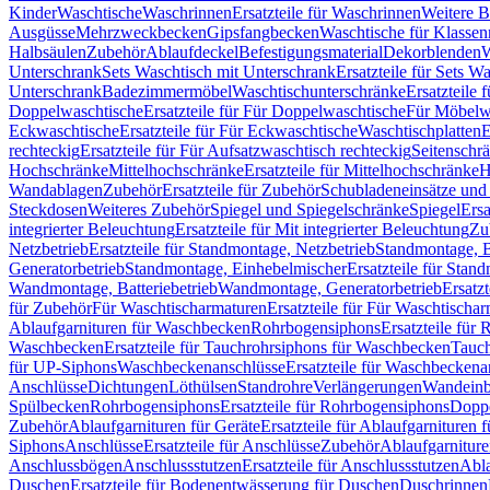
Kinder
Waschtische
Waschrinnen
Ersatzteile für Waschrinnen
Weitere 
Ausgüsse
Mehrzweckbecken
Gipsfangbecken
Waschtische für Klasse
Halbsäulen
Zubehör
Ablaufdeckel
Befestigungsmaterial
Dekorblenden
W
Unterschrank
Sets Waschtisch mit Unterschrank
Ersatzteile für Sets W
Unterschrank
Badezimmermöbel
Waschtischunterschränke
Ersatzteile 
Doppelwaschtische
Ersatzteile für Für Doppelwaschtische
Für Möbelw
Eckwaschtische
Ersatzteile für Für Eckwaschtische
Waschtischplatten
E
rechteckig
Ersatzteile für Für Aufsatzwaschtisch rechteckig
Seitenschr
Hochschränke
Mittelhochschränke
Ersatzteile für Mittelhochschränke
H
Wandablagen
Zubehör
Ersatzteile für Zubehör
Schubladeneinsätze un
Steckdosen
Weiteres Zubehör
Spiegel und Spiegelschränke
Spiegel
Ersa
integrierter Beleuchtung
Ersatzteile für Mit integrierter Beleuchtung
Zu
Netzbetrieb
Ersatzteile für Standmontage, Netzbetrieb
Standmontage, Ba
Generatorbetrieb
Standmontage, Einhebelmischer
Ersatzteile für Stan
Wandmontage, Batteriebetrieb
Wandmontage, Generatorbetrieb
Ersatz
für Zubehör
Für Waschtischarmaturen
Ersatzteile für Für Waschtischa
Ablaufgarnituren für Waschbecken
Rohrbogensiphons
Ersatzteile für
Waschbecken
Ersatzteile für Tauchrohrsiphons für Waschbecken
Tauch
für UP-Siphons
Waschbeckenanschlüsse
Ersatzteile für Waschbeckena
Anschlüsse
Dichtungen
Löthülsen
Standrohre
Verlängerungen
Wandeinb
Spülbecken
Rohrbogensiphons
Ersatzteile für Rohrbogensiphons
Dopp
Zubehör
Ablaufgarnituren für Geräte
Ersatzteile für Ablaufgarnituren 
Siphons
Anschlüsse
Ersatzteile für Anschlüsse
Zubehör
Ablaufgarnitur
Anschlussbögen
Anschlussstutzen
Ersatzteile für Anschlussstutzen
Abla
Duschen
Ersatzteile für Bodenentwässerung für Duschen
Duschrinnen