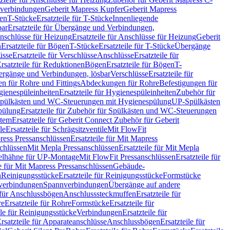
hverbindungen
Geberit Mapress Kupfer
Geberit Mapress
gen
T-Stücke
Ersatzteile für T-Stücke
Innenliegende
bar
Ersatzteile für Übergänge und Verbindungen,
nschlüsse für Heizung
Ersatzteile für Anschlüsse für Heizung
Geberit
n
Ersatzteile für Bögen
T-Stücke
Ersatzteile für T-Stücke
Übergänge
üsse
Ersatzteile für Verschlüsse
Anschlüsse
Ersatzteile für
rsatzteile für Reduktionen
Bögen
Ersatzteile für Bögen
T-
bergänge und Verbindungen, lösbar
Verschlüsse
Ersatzteile für
n für Rohre und Fittings
Abdeckungen für Rohre
Befestigungen für
ienespüleinheiten
Ersatzteile für Hygienespüleinheiten
Zubehör für
r Spülkästen und WC-Steuerungen mit Hygienespülung
UP-Spülkästen
pülung
Ersatzteile für Zubehör für Spülkästen und WC-Steuerungen
stem
Ersatzteile für Geberit Connect Zubehör für Geberit
le
Ersatzteile für Schrägsitzventile
Mit FlowFit
ress Pressanschlüssen
Ersatzteile für Mit Mapress
schlüssen
Mit Mepla Pressanschlüssen
Ersatzteile für Mit Mepla
gelhähne für UP-Montage
Mit FlowFit Pressanschlüssen
Ersatzteile für
le für Mit Mapress Pressanschlüssen
Gebäude-
n
Reinigungsstücke
Ersatzteile für Reinigungsstücke
Formstücke
ckverbindungen
Spannverbindungen
Übergänge auf andere
e für Anschlussbögen
Anschlusssteckmuffen
Ersatzteile für
re
Ersatzteile für Rohre
Formstücke
Ersatzteile für
ile für Reinigungsstücke
Verbindungen
Ersatzteile für
rsatzteile für Apparateanschlüsse
Anschlussbögen
Ersatzteile für