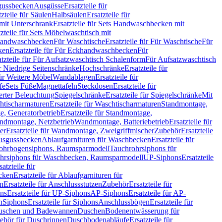
sgussbecken
Ausgüsse
Ersatzteile für
tzteile für Säulen
Halbsäulen
Ersatzteile für
mit Unterschrank
Ersatzteile für Sets Handwaschbecken mit
tzteile für Sets Möbelwaschtisch mit
 Handwaschbecken
Für Waschtische
Ersatzteile für Für Waschtische
Für
ken
Ersatzteile für Für Eckhandwaschbecken
Für
atzteile für Für Aufsatzwaschtisch Schalenform
Für Aufsatzwaschtisch
ür Niedrige Seitenschränke
Hochschränke
Ersatzteile für
für Weitere Möbel
Wandablagen
Ersatzteile für
fe
Sets Füße
Magnettafeln
Steckdosen
Ersatzteile für
ierter Beleuchtung
Spiegelschränke
Ersatzteile für Spiegelschränke
Mit
htischarmaturen
Ersatzteile für Waschtischarmaturen
Standmontage,
, Generatorbetrieb
Ersatzteile für Standmontage,
andmontage, Netzbetrieb
Wandmontage, Batteriebetrieb
Ersatzteile für
er
Ersatzteile für Wandmontage, Zweigriffmischer
Zubehör
Ersatzteile
Ausgussbecken
Ablaufgarnituren für Waschbecken
Ersatzteile für
 Rohrbogensiphons, Raumsparmodell
Tauchrohrsiphons für
rohrsiphons für Waschbecken, Raumsparmodell
UP-Siphons
Ersatzteile
satzteile für
ecken
Ersatzteile für Ablaufgarnituren für
en
Ersatzteile für Anschlussstutzen
Zubehör
Ersatzteile für
ns
Ersatzteile für UP-Siphons
AP-Siphons
Ersatzteile für AP-
n
Siphons
Ersatzteile für Siphons
Anschlussbögen
Ersatzteile für
uschen und Badewannen
Duschen
Bodenentwässerung für
behör für Duschrinnen
Duschbodenabläufe
Ersatzteile für