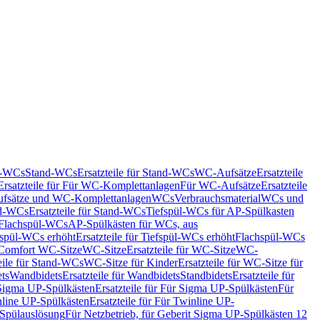
nd-WCs
Stand-WCs
Ersatzteile für Stand-WCs
WC-Aufsätze
Ersatzteile
Ersatzteile für Für WC-Komplettanlagen
Für WC-Aufsätze
Ersatzteile
fsätze und WC-Komplettanlagen
WCs
Verbrauchsmaterial
WCs und
d-WCs
Ersatzteile für Stand-WCs
Tiefspül-WCs für AP-Spülkasten
r Flachspül-WCs
AP-Spülkästen für WCs, aus
fspül-WCs erhöht
Ersatzteile für Tiefspül-WCs erhöht
Flachspül-WCs
r Comfort WC-Sitze
WC-Sitze
Ersatzteile für WC-Sitze
WC-
eile für Stand-WCs
WC-Sitze für Kinder
Ersatzteile für WC-Sitze für
ts
Wandbidets
Ersatzteile für Wandbidets
Standbidets
Ersatzteile für
Sigma UP-Spülkästen
Ersatzteile für Für Sigma UP-Spülkästen
Für
line UP-Spülkästen
Ersatzteile für Für Twinline UP-
 Spülauslösung
Für Netzbetrieb, für Geberit Sigma UP-Spülkästen 12