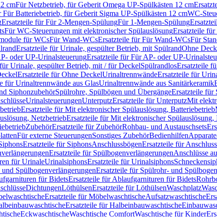
12 cm
Für Netzbetrieb, für Geberit Omega UP-Spülkästen 12 cm
Ersatzt
ür Für Batteriebetrieb, für Geberit Sigma UP-Spülkästen 12 cm
WC-Steue
g
Ersatzteile für Für 2-Mengen-Spülung
Für 1-Mengen-Spülung
Ersatzte
ts
Für WC-Steuerungen mit elektronischer Spülauslösung
Ersatzteile f
ärmodule für WCs
Für Wand-WCs
Ersatzteile für Für Wand-WCs
Für Sta
ülrand
Ersatzteile für Urinale, gespülter Betrieb, mit Spülrand
Ohne Deck
P- oder UP-Urinalsteuerung
Ersatzteile für Für AP- oder UP-Urinalste
 für Urinale, gespülter Betrieb, mit / für Deckel
Spülrandlos
Ersatzteile f
eckel
Ersatzteile für Ohne Deckel
Urinaltrennwände
Ersatzteile für Uri
le für Urinaltrennwände aus Glas
Urinaltrennwände aus Sanitärkeramik
nd Siphonzubehör
Spülrohre, Spülbögen und Übergänge
Ersatzteile fü
schlüsse
Urinalsteuerungen
Unterputz
Ersatzteile für Unterputz
Mit elekt
betrieb
Ersatzteile für Mit elektronischer Spülauslösung, Batteriebetrieb
auslösung, Netzbetrieb
Ersatzteile für Mit elektronischer Spülauslösung,
iebetrieb
Zubehör
Ersatzteile für Zubehör
Rohbau- und Austauschsets
Ers
atten
Für externe Steuerungen
Sonstiges Zubehör
Bedienhilfen
Apparate
Siphons
Ersatzteile für Siphons
Anschlussbögen
Ersatzteile für Anschlu
verlängerungen
Ersatzteile für Spülbogenverlängerungen
Anschlüsse a
ren für Urinale
Urinalsiphons
Ersatzteile für Urinalsiphons
Schneckensip
- und Spülbogenverlängerungen
Ersatzteile für Spülrohr- und Spülbog
fgarnituren für Bidets
Ersatzteile für Ablaufgarnituren für Bidets
Rohrb
schlüsse
Dichtungen
Löthülsen
Ersatzteile für Löthülsen
Waschplatz
Wasc
elwaschtische
Ersatzteile für Möbelwaschtische
Aufsatzwaschtische
Ers
albeinbauwaschtische
Ersatzteile für Halbeinbauwaschtische
Einbauwasc
htische
Eckwaschtische
Waschtische Comfort
Waschtische für Kinder
Ers