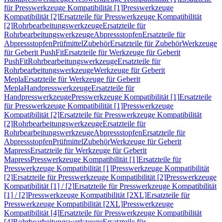
für Presswerkzeuge Kompatibilität [1]
Presswerkzeuge
Kompatibilität [2]
Ersatzteile für Presswerkzeuge Kompatibilität
[2]
Rohrbearbeitungswerkzeuge
Ersatzteile für
Rohrbearbeitungswerkzeuge
Abpressstopfen
Ersatzteile für
Abpressstopfen
Prüfmittel
Zubehör
Ersatzteile für Zubehör
Werkzeuge
für Geberit PushFit
Ersatzteile für Werkzeuge für Geberit
PushFit
Rohrbearbeitungswerkzeuge
Ersatzteile für
Rohrbearbeitungswerkzeuge
Werkzeuge für Geberit
Mepla
Ersatzteile für Werkzeuge für Geberit
Mepla
Handpresswerkzeuge
Ersatzteile für
Handpresswerkzeuge
Presswerkzeuge Kompatibilität [1]
Ersatzteile
für Presswerkzeuge Kompatibilität [1]
Presswerkzeuge
Kompatibilität [2]
Ersatzteile für Presswerkzeuge Kompatibilität
[2]
Rohrbearbeitungswerkzeuge
Ersatzteile für
Rohrbearbeitungswerkzeuge
Abpressstopfen
Ersatzteile für
Abpressstopfen
Prüfmittel
Zubehör
Werkzeuge für Geberit
Mapress
Ersatzteile für Werkzeuge für Geberit
Mapress
Presswerkzeuge Kompatibilität [1]
Ersatzteile für
Presswerkzeuge Kompatibilität [1]
Presswerkzeuge Kompatibilität
[2]
Ersatzteile für Presswerkzeuge Kompatibilität [2]
Presswerkzeuge
Kompatibilität [1] / [2]
Ersatzteile für Presswerkzeuge Kompatibilität
[1] / [2]
Presswerkzeuge Kompatibilität [2XL]
Ersatzteile für
Presswerkzeuge Kompatibilität [2XL]
Presswerkzeuge
Kompatibilität [4]
Ersatzteile für Presswerkzeuge Kompatibilität
[4]
Rohrbearbeitungswerkzeuge
Ersatzteile für