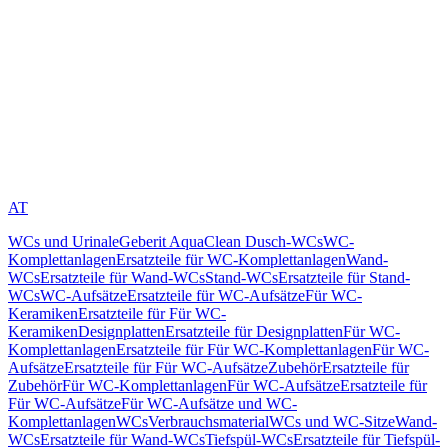
AT
WCs und Urinale
Geberit AquaClean Dusch-WCs
WC-
Komplettanlagen
Ersatzteile für WC-Komplettanlagen
Wand-
WCs
Ersatzteile für Wand-WCs
Stand-WCs
Ersatzteile für Stand-
WCs
WC-Aufsätze
Ersatzteile für WC-Aufsätze
Für WC-
Keramiken
Ersatzteile für Für WC-
Keramiken
Designplatten
Ersatzteile für Designplatten
Für WC-
Komplettanlagen
Ersatzteile für Für WC-Komplettanlagen
Für WC-
Aufsätze
Ersatzteile für Für WC-Aufsätze
Zubehör
Ersatzteile für
Zubehör
Für WC-Komplettanlagen
Für WC-Aufsätze
Ersatzteile für
Für WC-Aufsätze
Für WC-Aufsätze und WC-
Komplettanlagen
WCs
Verbrauchsmaterial
WCs und WC-Sitze
Wand-
WCs
Ersatzteile für Wand-WCs
Tiefspül-WCs
Ersatzteile für Tiefspül-