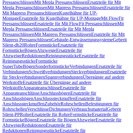
Pressanschlüssen
Mit Mepla Pressanschlüssen
Ersatzteile für Mit
Mepla Pressanschlüssen
Mit Mapress Pressanschlüssen
Ersatzteile für
Mit Mapress Pressanschlüssen
Kugelhähne für UP-
Montage
Ersatzteile für Kugelhähne für UP-Montage
Mit FlowFit
Pressanschlüssen
Ersatzteile für Mit FlowFit Pressanschlüssen
Mit
Mepla Pressanschlüssen
Ersatzteile für Mit Mepla
Pressanschlüssen
Mit Mapress Pressanschlüssen
Ersatzteile für Mit
Mapress Pressanschlüssen
Gebäude-Entwässerungssysteme
Geberit
Silent-db20
Rohre
Formstücke
Ersatzteile für
Formstücke
Bögen
Abzweige
Ersatzteile für
Abzweige
Reduktionen
Reinigungsstücke
Ersatzteile für
Reinigungsstücke
Formstücke
SuperTube
Bögen
Sonderformstücke
Verbindungen
Ersatzteile für
Verbindungen
Schweißverbindungen
Steckverbindungen
Ersatzteile
für Steckverbindungen
Spannverbindungen
Übergänge auf andere
Werkstoffe
Ersatzteile für Übergänge auf andere
Werkstoffe
Apparateanschlüsse
Ersatzteile für
Apparateanschlüsse
Anschlussbögen
Ersatzteile für
Anschlussbögen
Anschlusssteckmuffen
Ersatzteile für
Anschlusssteckmuffen
Zubehör
Rohrschellen
Befestigungen für
Rohrschellen
Verschlüsse
Dichtungen
Verbrauchsmaterial
Geberit
Silent-PP
Rohre
Ersatzteile für Rohre
Formstücke
Ersatzteile für
Formstücke
Bögen
Ersatzteile für Bögen
Abzweige
Ersatzteile für
Abzweige
Reduktionen
Ersatzteile für
Reduktionen
Reinigungsstücke
Ersatzteile für