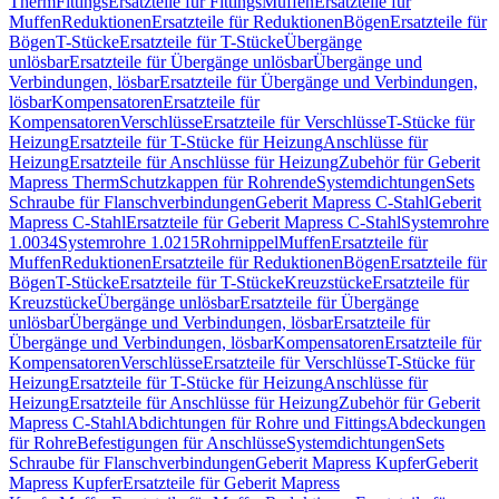
Therm
Fittings
Ersatzteile für Fittings
Muffen
Ersatzteile für
Muffen
Reduktionen
Ersatzteile für Reduktionen
Bögen
Ersatzteile für
Bögen
T-Stücke
Ersatzteile für T-Stücke
Übergänge
unlösbar
Ersatzteile für Übergänge unlösbar
Übergänge und
Verbindungen, lösbar
Ersatzteile für Übergänge und Verbindungen,
lösbar
Kompensatoren
Ersatzteile für
Kompensatoren
Verschlüsse
Ersatzteile für Verschlüsse
T-Stücke für
Heizung
Ersatzteile für T-Stücke für Heizung
Anschlüsse für
Heizung
Ersatzteile für Anschlüsse für Heizung
Zubehör für Geberit
Mapress Therm
Schutzkappen für Rohrende
Systemdichtungen
Sets
Schraube für Flanschverbindungen
Geberit Mapress C-Stahl
Geberit
Mapress C-Stahl
Ersatzteile für Geberit Mapress C-Stahl
Systemrohre
1.0034
Systemrohre 1.0215
Rohrnippel
Muffen
Ersatzteile für
Muffen
Reduktionen
Ersatzteile für Reduktionen
Bögen
Ersatzteile für
Bögen
T-Stücke
Ersatzteile für T-Stücke
Kreuzstücke
Ersatzteile für
Kreuzstücke
Übergänge unlösbar
Ersatzteile für Übergänge
unlösbar
Übergänge und Verbindungen, lösbar
Ersatzteile für
Übergänge und Verbindungen, lösbar
Kompensatoren
Ersatzteile für
Kompensatoren
Verschlüsse
Ersatzteile für Verschlüsse
T-Stücke für
Heizung
Ersatzteile für T-Stücke für Heizung
Anschlüsse für
Heizung
Ersatzteile für Anschlüsse für Heizung
Zubehör für Geberit
Mapress C-Stahl
Abdichtungen für Rohre und Fittings
Abdeckungen
für Rohre
Befestigungen für Anschlüsse
Systemdichtungen
Sets
Schraube für Flanschverbindungen
Geberit Mapress Kupfer
Geberit
Mapress Kupfer
Ersatzteile für Geberit Mapress