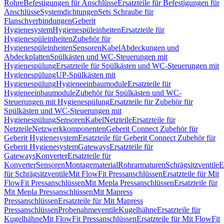
Rohre
Befestigungen für Anschlüsse
Ersatzteile für Befestigungen für
Anschlüsse
Systemdichtungen
Sets Schraube für
Flanschverbindungen
Geberit
Hygienesystem
Hygienespüleinheiten
Ersatzteile für
Hygienespüleinheiten
Zubehör für
Hygienespüleinheiten
Sensoren
Kabel
Abdeckungen und
Abdeckplatten
Spülkästen und WC-Steuerungen mit
Hygienespülung
Ersatzteile für Spülkästen und WC-Steuerungen mit
Hygienespülung
UP-Spülkästen mit
Hygienespülung
Hygieneeinbaumodule
Ersatzteile für
Hygieneeinbaumodule
Zubehör für Spülkästen und WC-
Steuerungen mit Hygienespülung
Ersatzteile für Zubehör für
Spülkästen und WC-Steuerungen mit
Hygienespülung
Sensoren
Kabel
Netzteile
Ersatzteile für
Netzteile
Netzwerkkomponenten
Geberit Connect Zubehör für
Geberit Hygienesystem
Ersatzteile für Geberit Connect Zubehör für
Geberit Hygienesystem
Gateways
Ersatzteile für
Gateways
Konverter
Ersatzteile für
Konverter
Sensoren
Montagematerial
Rohrarmaturen
Schrägsitzventile
E
für Schrägsitzventile
Mit FlowFit Pressanschlüssen
Ersatzteile für Mit
FlowFit Pressanschlüssen
Mit Mepla Pressanschlüssen
Ersatzteile für
Mit Mepla Pressanschlüssen
Mit Mapress
Pressanschlüssen
Ersatzteile für Mit Mapress
Pressanschlüssen
Probenahmeventile
Kugelhähne
Ersatzteile für
Kugelhähne
Mit FlowFit Pressanschlüssen
Ersatzteile für Mit FlowFit