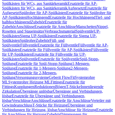
Spülkästen für WCs, aus Sanitärkeramik
Ersatzteile für AP-
Spülkästen für WCs, aus Sanitärkeramik
Aufgesetzt
Ersatzteile für
Aufgesetzt
Spülrohre für AP-Spülkästen
Ersatzteile für Spülrohre für
AP-Spülkästen
Hochhängend
Ersatzteile für Hochhängend
Tief- und
halbhochhängend
Zubehör
Ersatzteile für
Zubehör
Anschlüsse
Ersatzteile für Anschlüsse
Manschetten
Nippel,
Rosetten und Staueinsätze
Verbrauchsmaterial
Spülventile
UP-
Spülkästen
Sigma UP-Spülkästen
Ersatzteile für Sigma UP-
Spülkästen
Spülrohre
Zubehör
Füll- und
Spülventile
Füllventile
Ersatzteile für Füllventile
Füllventile für AP-
Spülkästen
Ersatzteile für Füllventile für AP-Spülkästen
Füllventile
für UP-Spülkästen
Ersatzteile für Füllventile für UP-
Spülkästen
Spülventile
Ersatzteile für Spülventile
Spül-Stopp-
Spülung
Ersatzteile für Spül-Stopp-Spülung
1-Mengen-
Spülung
Ersatzteile für 1-Mengen-Spülung
2-Mengen-
Spülung
Ersatzteile für 2-Mengen-
Spülung
Versorgungssysteme
Geberit FlowFit
Systemrohre
ML
Systemrohre Heizung ML
Fittings
Ersatzteile für
Fittings
Kupplungen
Reduktionen
Bögen
T-Stücke
Innenliegende
Zirkulation
Übergänge unlösbar
Übergänge und Verbindungen,
lösbar
Ersatzteile für Übergänge und Verbindungen,
lösbar
Verschlüsse
Anschlüsse
Ersatzteile für Anschlüsse
Verteiler mit
Gewindeanschluss
T-Stücke für Heizung
Übergänge und
Verbindungen für Heizung, lösbar
Anschlüsse für Heizung
Ersatzteile
für Anschlüsse für Heizung
Zubehör
Dämmungen für