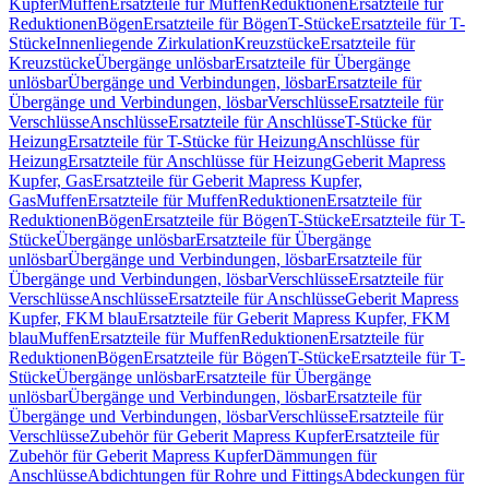
Kupfer
Muffen
Ersatzteile für Muffen
Reduktionen
Ersatzteile für
Reduktionen
Bögen
Ersatzteile für Bögen
T-Stücke
Ersatzteile für T-
Stücke
Innenliegende Zirkulation
Kreuzstücke
Ersatzteile für
Kreuzstücke
Übergänge unlösbar
Ersatzteile für Übergänge
unlösbar
Übergänge und Verbindungen, lösbar
Ersatzteile für
Übergänge und Verbindungen, lösbar
Verschlüsse
Ersatzteile für
Verschlüsse
Anschlüsse
Ersatzteile für Anschlüsse
T-Stücke für
Heizung
Ersatzteile für T-Stücke für Heizung
Anschlüsse für
Heizung
Ersatzteile für Anschlüsse für Heizung
Geberit Mapress
Kupfer, Gas
Ersatzteile für Geberit Mapress Kupfer,
Gas
Muffen
Ersatzteile für Muffen
Reduktionen
Ersatzteile für
Reduktionen
Bögen
Ersatzteile für Bögen
T-Stücke
Ersatzteile für T-
Stücke
Übergänge unlösbar
Ersatzteile für Übergänge
unlösbar
Übergänge und Verbindungen, lösbar
Ersatzteile für
Übergänge und Verbindungen, lösbar
Verschlüsse
Ersatzteile für
Verschlüsse
Anschlüsse
Ersatzteile für Anschlüsse
Geberit Mapress
Kupfer, FKM blau
Ersatzteile für Geberit Mapress Kupfer, FKM
blau
Muffen
Ersatzteile für Muffen
Reduktionen
Ersatzteile für
Reduktionen
Bögen
Ersatzteile für Bögen
T-Stücke
Ersatzteile für T-
Stücke
Übergänge unlösbar
Ersatzteile für Übergänge
unlösbar
Übergänge und Verbindungen, lösbar
Ersatzteile für
Übergänge und Verbindungen, lösbar
Verschlüsse
Ersatzteile für
Verschlüsse
Zubehör für Geberit Mapress Kupfer
Ersatzteile für
Zubehör für Geberit Mapress Kupfer
Dämmungen für
Anschlüsse
Abdichtungen für Rohre und Fittings
Abdeckungen für