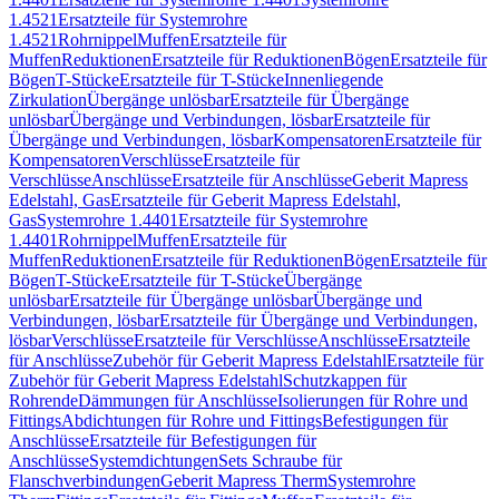
1.4521
Ersatzteile für Systemrohre
1.4521
Rohrnippel
Muffen
Ersatzteile für
Muffen
Reduktionen
Ersatzteile für Reduktionen
Bögen
Ersatzteile für
Bögen
T-Stücke
Ersatzteile für T-Stücke
Innenliegende
Zirkulation
Übergänge unlösbar
Ersatzteile für Übergänge
unlösbar
Übergänge und Verbindungen, lösbar
Ersatzteile für
Übergänge und Verbindungen, lösbar
Kompensatoren
Ersatzteile für
Kompensatoren
Verschlüsse
Ersatzteile für
Verschlüsse
Anschlüsse
Ersatzteile für Anschlüsse
Geberit Mapress
Edelstahl, Gas
Ersatzteile für Geberit Mapress Edelstahl,
Gas
Systemrohre 1.4401
Ersatzteile für Systemrohre
1.4401
Rohrnippel
Muffen
Ersatzteile für
Muffen
Reduktionen
Ersatzteile für Reduktionen
Bögen
Ersatzteile für
Bögen
T-Stücke
Ersatzteile für T-Stücke
Übergänge
unlösbar
Ersatzteile für Übergänge unlösbar
Übergänge und
Verbindungen, lösbar
Ersatzteile für Übergänge und Verbindungen,
lösbar
Verschlüsse
Ersatzteile für Verschlüsse
Anschlüsse
Ersatzteile
für Anschlüsse
Zubehör für Geberit Mapress Edelstahl
Ersatzteile für
Zubehör für Geberit Mapress Edelstahl
Schutzkappen für
Rohrende
Dämmungen für Anschlüsse
Isolierungen für Rohre und
Fittings
Abdichtungen für Rohre und Fittings
Befestigungen für
Anschlüsse
Ersatzteile für Befestigungen für
Anschlüsse
Systemdichtungen
Sets Schraube für
Flanschverbindungen
Geberit Mapress Therm
Systemrohre