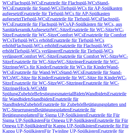
WCs
Flachspül-WCs
Ersatzteile für Flachspül-WCs
Stand-
WCs
Ersatzteile für Stand-WCs
Tiefspül-WCs für AP-Spülkasten
aufgesetzt
Ersatzteile für Tiefspül-WCs für AP-Spülkasten
aufgesetzt
Tiefspül-WCs
Ersatzteile für Tiefspül-WCs
Flachspül-
WCs
Ersatzteile für Flachspül-WCs
AP-Spülkästen für WCs, aus
Sanitärkeramik
Aufgesetzt
WC-Sitze
Ersatzteile für WC-Sitze
WC-
Sitze
Ersatzteile für WC-Sitze
Comfort WCs
Ersatzteile für Comfort
WCs
Tiefspül-WCs erhöht
Ersatzteile für Tiefspül-WCs
erhöht
Flachspül-WCs erhöht
Ersatzteile für Flachspül-WCs
erhöht
Tiefspül-WCs verlängert
Ersatzteile für Tiefspül-WCs
verlängert
Comfort WC-Sitze
Ersatzteile für Comfort WC-Sitze
WC-
Sitze
Ersatzteile für WC-Sitze
WC-Sitzringe
Ersatzteile für WC-
Sitzringe
WCs für Kinder
Ersatzteile für WCs für Kinder
Wand-
WCs
Ersatzteile für Wand-WCs
Stand-WCs
Ersatzteile für Stand-
WCs
WC-Sitze für Kinder
Ersatzteile für WC-Sitze für Kinder
WC-
Sitze
Ersatzteile für WC-Sitze
WC-Sitzringe
Ersatzteile für WC-
Sitzringe
Hock-WCs
Mit
Spülung
Zubehör
Befestigungsmaterial
Bidets
Wandbidets
Ersatzteile
für Wandbidets
Standbidets
Ersatzteile für
Standbidets
Zubehör
Ersatzteile für Zubehör
Betätigungsplatten und
WC-Steuerungen
Betätigungsplatten
Ersatzteile für
Betätigungsplatten
Für Sigma UP-Spülkästen
Ersatzteile für Für
Sigma UP-Spülkästen
Für Omega UP-Spülkästen
Ersatzteile für Für
Omega UP-Spülkästen
Für Kappa UP-Spülkästen
Ersatzteile für Für
Kappa UP-Spülkästen
Für Twinline UP-Spülkästen
Ersatzteile für