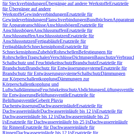
für Steckverbindungen
Übergänge auf andere Werkstoffe
Ersatzteile
für Übergänge auf andere
Werkstoffe
Gewindeverbindungen
Ersatzteile für
Gewindeverbindungen
Flanschverbindungen
Bundbüchsen
Apparatean
für Apparateanschlüsse
Anschlussbögen
Ersatzteile für
Anschlussbögen
Anschlussmuffen
Ersatzteile für
Anschlussmuffen
Anschlussstutzen
Ersatzteile für
Anschlussstutzen
Fertigabläufe
Ersatzteile für
Fertigabläufe
Schneckensiphons
Ersatzteile für
Schneckensiphons
Zubehör
Rohrschellen
Befestigungen für
Rohrschellen
Tragschalen
Verschlüsse
Dichtungen
Bauschutze
Verbrauc
Schallschutz und Feuchtigkeitsschutz
Brandschutz
Ersatzteile für
Brandschutz
Brandschutz für Entwässerungssysteme
Ersatzteile für
Brandschutz für Entwässerungssysteme
Schallschutz
Dämmungen
zur Körperschallentkopplung
Dämmungen zur
Körperschallentkopplung und
Luftschalldämmung
Feuchtigkeitsschutz
Abdichtungen
Lüftungsventile
für Entwässerung
Belüftungsventile
Ersatzteile für
Belüftungsventile
Geberit Pluvia
Dachentwässerung
Dachwassereinläufe
Ersatzteile für
Dachwassereinläufe
Dachwassereinläufe bis 12 l/s
Ersatzteile für
Dachwassereinläufe bis 12 l/s
Dachwassereinläufe bis 25
l/s
Ersatzteile für Dachwassereinläufe bis 25 l/s
Dachwassereinläufe
für Rinnen
Ersatzteile für Dachwassereinläufe für
Rinnen
Dachwassereinläufe bis 12 l/s
Ersatzteile für