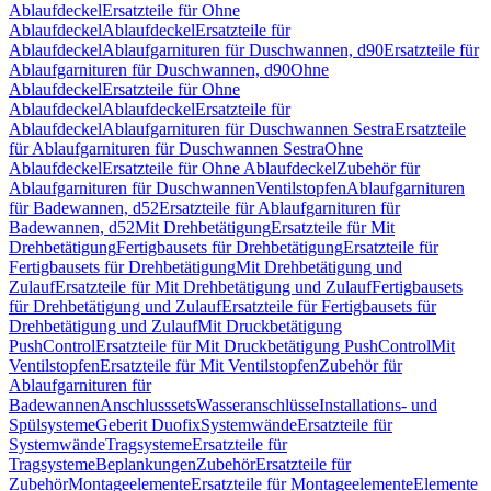
Ablaufdeckel
Ersatzteile für Ohne
Ablaufdeckel
Ablaufdeckel
Ersatzteile für
Ablaufdeckel
Ablaufgarnituren für Duschwannen, d90
Ersatzteile für
Ablaufgarnituren für Duschwannen, d90
Ohne
Ablaufdeckel
Ersatzteile für Ohne
Ablaufdeckel
Ablaufdeckel
Ersatzteile für
Ablaufdeckel
Ablaufgarnituren für Duschwannen Sestra
Ersatzteile
für Ablaufgarnituren für Duschwannen Sestra
Ohne
Ablaufdeckel
Ersatzteile für Ohne Ablaufdeckel
Zubehör für
Ablaufgarnituren für Duschwannen
Ventilstopfen
Ablaufgarnituren
für Badewannen, d52
Ersatzteile für Ablaufgarnituren für
Badewannen, d52
Mit Drehbetätigung
Ersatzteile für Mit
Drehbetätigung
Fertigbausets für Drehbetätigung
Ersatzteile für
Fertigbausets für Drehbetätigung
Mit Drehbetätigung und
Zulauf
Ersatzteile für Mit Drehbetätigung und Zulauf
Fertigbausets
für Drehbetätigung und Zulauf
Ersatzteile für Fertigbausets für
Drehbetätigung und Zulauf
Mit Druckbetätigung
PushControl
Ersatzteile für Mit Druckbetätigung PushControl
Mit
Ventilstopfen
Ersatzteile für Mit Ventilstopfen
Zubehör für
Ablaufgarnituren für
Badewannen
Anschlusssets
Wasseranschlüsse
Installations- und
Spülsysteme
Geberit Duofix
Systemwände
Ersatzteile für
Systemwände
Tragsysteme
Ersatzteile für
Tragsysteme
Beplankungen
Zubehör
Ersatzteile für
Zubehör
Montageelemente
Ersatzteile für Montageelemente
Elemente