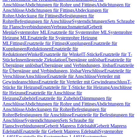
Anschlüsse
Abdichtungen für Rohre und Fittings
Abdichtungen für
Anschlüsse
Abdichtungen für Fittings
Abdeckungen für
Rohre
Abdeckung für Fittings
Befestigungen für
Rohre
Befestigungen für Anschlüsse
Systemdichtungen
Sets Schraube
für Flanschverbindungen
Verbrauchsmaterial
Geberit
Mepla
Systemrohre ML
Ersatzteile für Systemrohre ML
Systemrohre
Heizung ML
Ersatzteile für Systemrohre Heizung
ML
Fittings
Ersatzteile für Fittings
Kupplungen
Ersatzteile für
Kupplungen
Reduktionen
Ersatzteile für
Reduktionen
Winkel
Ersatzteile für Winkel
T-Stücke
Ersatzteile für T-
Stücke
Innenliegende Zirkulation
Übergänge unlösbar
Ersatzteile für
Übergänge unlösbar
Übergänge und Verbindungen, lösbar
Ersatzteile
für Übergänge und Verbindungen, lösbar
Verschlüsse
Ersatzteile für
Verschlüsse
Anschlüsse
Ersatzteile für Anschlüsse
Verteiler mit
Gewindeanschluss
Ersatzteile für Verteiler mit Gewindeanschluss
T-
Stücke für Heizung
Ersatzteile für T-Stücke für Heizung
Anschlüsse
für Heizung
Ersatzteile für Anschlüsse für
Heizung
Zubehör
Ersatzteile für Zubehör
Dämmungen für
Anschlüsse
Abdichtungen für Rohre und Fittings
Abdichtungen für
Anschlüsse
Abdeckungen für Rohre
Befestigungen für
Rohre
Befestigungen für Anschlüsse
Ersatzteile für Befestigungen für
Anschlüsse
Systemdichtungen
Sets Schraube für
Flanschverbindungen
Geberit Mapress Edelstahl
Geberit Mapress
Edelstahl
Ersatzteile für Geberit Mapress Edelstahl
Systemrohre
1.4401
Ersatzteile für Systemrohre 1.4401
Systemrohre