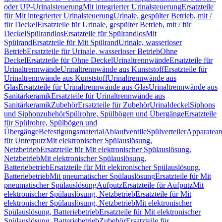
oder UP-Urinalsteuerung
Mit integrierter Urinalsteuerung
Ersatzteile
für Mit integrierter Urinalsteuerung
Urinale, gespülter Betrieb, mit /
für Deckel
Ersatzteile für Urinale, gespülter Betrieb, mit / für
Deckel
Spülrandlos
Ersatzteile für Spülrandlos
Mit
Spülrand
Ersatzteile für Mit Spülrand
Urinale, wasserloser
Betrieb
Ersatzteile für Urinale, wasserloser Betrieb
Ohne
Deckel
Ersatzteile für Ohne Deckel
Urinaltrennwände
Ersatzteile für
Urinaltrennwände
Urinaltrennwände aus Kunststoff
Ersatzteile für
Urinaltrennwände aus Kunststoff
Urinaltrennwände aus
Glas
Ersatzteile für Urinaltrennwände aus Glas
Urinaltrennwände aus
Sanitärkeramik
Ersatzteile für Urinaltrennwände aus
Sanitärkeramik
Zubehör
Ersatzteile für Zubehör
Urinaldeckel
Siphons
und Siphonzubehör
Spülrohre, Spülbögen und Übergänge
Ersatzteile
für Spülrohre, Spülbögen und
Übergänge
Befestigungsmaterial
Ablaufventile
Spülverteiler
Apparatean
für Unterputz
Mit elektronischer Spülauslösung,
Netzbetrieb
Ersatzteile für Mit elektronischer Spülauslösung,
Netzbetrieb
Mit elektronischer Spülauslösung,
Batteriebetrieb
Ersatzteile für Mit elektronischer Spülauslösung,
Batteriebetrieb
Mit pneumatischer Spülauslösung
Ersatzteile für Mit
pneumatischer Spülauslösung
Aufputz
Ersatzteile für Aufputz
Mit
elektronischer Spülauslösung, Netzbetrieb
Ersatzteile für Mit
elektronischer Spülauslösung, Netzbetrieb
Mit elektronischer
Spülauslösung, Batteriebetrieb
Ersatzteile für Mit elektronischer
Spülauslösung, Batteriebetrieb
Zubehör
Ersatzteile für