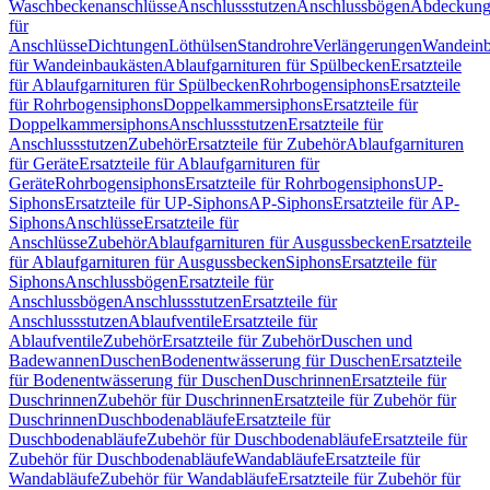
Waschbeckenanschlüsse
Anschlussstutzen
Anschlussbögen
Abdeckung
für
Anschlüsse
Dichtungen
Löthülsen
Standrohre
Verlängerungen
Wandeinb
für Wandeinbaukästen
Ablaufgarnituren für Spülbecken
Ersatzteile
für Ablaufgarnituren für Spülbecken
Rohrbogensiphons
Ersatzteile
für Rohrbogensiphons
Doppelkammersiphons
Ersatzteile für
Doppelkammersiphons
Anschlussstutzen
Ersatzteile für
Anschlussstutzen
Zubehör
Ersatzteile für Zubehör
Ablaufgarnituren
für Geräte
Ersatzteile für Ablaufgarnituren für
Geräte
Rohrbogensiphons
Ersatzteile für Rohrbogensiphons
UP-
Siphons
Ersatzteile für UP-Siphons
AP-Siphons
Ersatzteile für AP-
Siphons
Anschlüsse
Ersatzteile für
Anschlüsse
Zubehör
Ablaufgarnituren für Ausgussbecken
Ersatzteile
für Ablaufgarnituren für Ausgussbecken
Siphons
Ersatzteile für
Siphons
Anschlussbögen
Ersatzteile für
Anschlussbögen
Anschlussstutzen
Ersatzteile für
Anschlussstutzen
Ablaufventile
Ersatzteile für
Ablaufventile
Zubehör
Ersatzteile für Zubehör
Duschen und
Badewannen
Duschen
Bodenentwässerung für Duschen
Ersatzteile
für Bodenentwässerung für Duschen
Duschrinnen
Ersatzteile für
Duschrinnen
Zubehör für Duschrinnen
Ersatzteile für Zubehör für
Duschrinnen
Duschbodenabläufe
Ersatzteile für
Duschbodenabläufe
Zubehör für Duschbodenabläufe
Ersatzteile für
Zubehör für Duschbodenabläufe
Wandabläufe
Ersatzteile für
Wandabläufe
Zubehör für Wandabläufe
Ersatzteile für Zubehör für