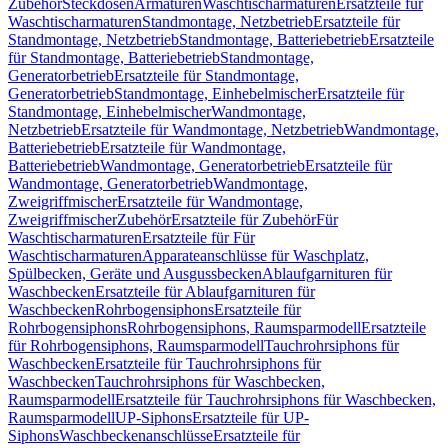
Zubehör
Steckdosen
Armaturen
Waschtischarmaturen
Ersatzteile für
Waschtischarmaturen
Standmontage, Netzbetrieb
Ersatzteile für
Standmontage, Netzbetrieb
Standmontage, Batteriebetrieb
Ersatzteile
für Standmontage, Batteriebetrieb
Standmontage,
Generatorbetrieb
Ersatzteile für Standmontage,
Generatorbetrieb
Standmontage, Einhebelmischer
Ersatzteile für
Standmontage, Einhebelmischer
Wandmontage,
Netzbetrieb
Ersatzteile für Wandmontage, Netzbetrieb
Wandmontage,
Batteriebetrieb
Ersatzteile für Wandmontage,
Batteriebetrieb
Wandmontage, Generatorbetrieb
Ersatzteile für
Wandmontage, Generatorbetrieb
Wandmontage,
Zweigriffmischer
Ersatzteile für Wandmontage,
Zweigriffmischer
Zubehör
Ersatzteile für Zubehör
Für
Waschtischarmaturen
Ersatzteile für Für
Waschtischarmaturen
Apparateanschlüsse für Waschplatz,
Spülbecken, Geräte und Ausgussbecken
Ablaufgarnituren für
Waschbecken
Ersatzteile für Ablaufgarnituren für
Waschbecken
Rohrbogensiphons
Ersatzteile für
Rohrbogensiphons
Rohrbogensiphons, Raumsparmodell
Ersatzteile
für Rohrbogensiphons, Raumsparmodell
Tauchrohrsiphons für
Waschbecken
Ersatzteile für Tauchrohrsiphons für
Waschbecken
Tauchrohrsiphons für Waschbecken,
Raumsparmodell
Ersatzteile für Tauchrohrsiphons für Waschbecken,
Raumsparmodell
UP-Siphons
Ersatzteile für UP-
Siphons
Waschbeckenanschlüsse
Ersatzteile für