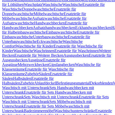
für Löthülsen
Waschplatz
Waschtische
Waschtische
Ersatzteile für
Waschtische
Doppelwaschtische
Ersatzteile für
Doppelwaschtische
Möbelwaschtische
Ersatzteile für
Möbelwaschtische
Aufsatzwaschtische
Ersatzteile für
Aufsatzwaschtische
Handwaschbecken
Ersatzteile für
Handwaschbecken
Aufsatzhandwaschbecken
Eckhandwaschbecken
H
für Halbeinbauwaschtische
Einbauwaschtische
Ersatzteile für
Einbauwaschtische
Unterbauwaschtische
Ersatzteile für
Unterbauwaschtische
Eckwaschtische
Waschtische
Comfort
Waschtische für Kinder
Ersatzteile für Waschtische für
Kinder
Waschtische
Waschrinnen
Ersatzteile für Waschrinnen
Weitere
Becken
Ersatzteile für Weitere Becken
Ausgussbecken
Ersatzteile für
Ausgussbecken
Ausgüsse
Ersatzteile für
Ausgüsse
Mehrzweckbecken
Gipsfangbecken
Waschtische für
Klassenräume
Ersatzteile für Waschtische für
Klassenräume
Zubehör
Säulen
Ersatzteile für
Säulen
Halbsäulen
Ersatzteile für
Halbsäulen
Zubehör
Ablaufdeckel
Befestigungsmaterial
Dekorblenden
W
Waschtisch mit Unterschrank
Sets Handwaschbecken mit
Unterschrank
Ersatzteile für Sets Handwaschbecken mit
Unterschrank
Sets Waschtisch mit Unterschrank
Ersatzteile für Sets
Waschtisch mit Unterschrank
Sets Möbelwaschtisch mit
Unterschrank
Ersatzteile für Sets Möbelwaschtisch mit
Unterschrank
Badezimmermöbel
Waschtischunterschränke
Ersatzteile