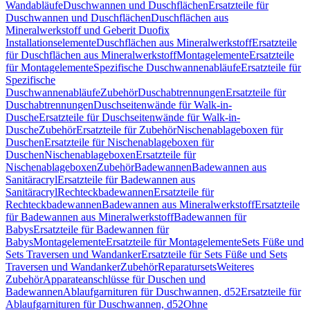
Wandabläufe
Duschwannen und Duschflächen
Ersatzteile für
Duschwannen und Duschflächen
Duschflächen aus
Mineralwerkstoff und Geberit Duofix
Installationselemente
Duschflächen aus Mineralwerkstoff
Ersatzteile
für Duschflächen aus Mineralwerkstoff
Montagelemente
Ersatzteile
für Montagelemente
Spezifische Duschwannenabläufe
Ersatzteile für
Spezifische
Duschwannenabläufe
Zubehör
Duschabtrennungen
Ersatzteile für
Duschabtrennungen
Duschseitenwände für Walk-in-
Dusche
Ersatzteile für Duschseitenwände für Walk-in-
Dusche
Zubehör
Ersatzteile für Zubehör
Nischenablageboxen für
Duschen
Ersatzteile für Nischenablageboxen für
Duschen
Nischenablageboxen
Ersatzteile für
Nischenablageboxen
Zubehör
Badewannen
Badewannen aus
Sanitäracryl
Ersatzteile für Badewannen aus
Sanitäracryl
Rechteckbadewannen
Ersatzteile für
Rechteckbadewannen
Badewannen aus Mineralwerkstoff
Ersatzteile
für Badewannen aus Mineralwerkstoff
Badewannen für
Babys
Ersatzteile für Badewannen für
Babys
Montagelemente
Ersatzteile für Montagelemente
Sets Füße und
Sets Traversen und Wandanker
Ersatzteile für Sets Füße und Sets
Traversen und Wandanker
Zubehör
Reparatursets
Weiteres
Zubehör
Apparateanschlüsse für Duschen und
Badewannen
Ablaufgarnituren für Duschwannen, d52
Ersatzteile für
Ablaufgarnituren für Duschwannen, d52
Ohne