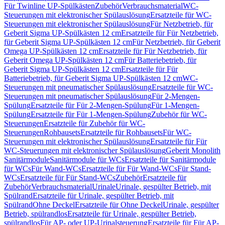
Für Twinline UP-Spülkästen
Zubehör
Verbrauchsmaterial
WC-
Steuerungen mit elektronischer Spülauslösung
Ersatzteile für WC-
Steuerungen mit elektronischer Spülauslösung
Für Netzbetrieb, für
Geberit Sigma UP-Spülkästen 12 cm
Ersatzteile für Für Netzbetrieb,
für Geberit Sigma UP-Spülkästen 12 cm
Für Netzbetrieb, für Geberit
Omega UP-Spülkästen 12 cm
Ersatzteile für Für Netzbetrieb, für
Geberit Omega UP-Spülkästen 12 cm
Für Batteriebetrieb, für
Geberit Sigma UP-Spülkästen 12 cm
Ersatzteile für Für
Batteriebetrieb, für Geberit Sigma UP-Spülkästen 12 cm
WC-
Steuerungen mit pneumatischer Spülauslösung
Ersatzteile für WC-
Steuerungen mit pneumatischer Spülauslösung
Für 2-Mengen-
Spülung
Ersatzteile für Für 2-Mengen-Spülung
Für 1-Mengen-
Spülung
Ersatzteile für Für 1-Mengen-Spülung
Zubehör für WC-
Steuerungen
Ersatzteile für Zubehör für WC-
Steuerungen
Rohbausets
Ersatzteile für Rohbausets
Für WC-
Steuerungen mit elektronischer Spülauslösung
Ersatzteile für Für
WC-Steuerungen mit elektronischer Spülauslösung
Geberit Monolith
Sanitärmodule
Sanitärmodule für WCs
Ersatzteile für Sanitärmodule
für WCs
Für Wand-WCs
Ersatzteile für Für Wand-WCs
Für Stand-
WCs
Ersatzteile für Für Stand-WCs
Zubehör
Ersatzteile für
Zubehör
Verbrauchsmaterial
Urinale
Urinale, gespülter Betrieb, mit
Spülrand
Ersatzteile für Urinale, gespülter Betrieb, mit
Spülrand
Ohne Deckel
Ersatzteile für Ohne Deckel
Urinale, gespülter
Betrieb, spülrandlos
Ersatzteile für Urinale, gespülter Betrieb,
spülrandlos
Für AP- oder UP-Urinalsteuerung
Ersatzteile für Für AP-