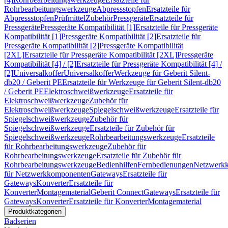
Rohrbearbeitungswerkzeuge
Abpressstopfen
Ersatzteile für
Abpressstopfen
Prüfmittel
Zubehör
Pressgeräte
Ersatzteile für
Pressgeräte
Pressgeräte Kompatibilität [1]
Ersatzteile für Pressgeräte
Kompatibilität [1]
Pressgeräte Kompatibilität [2]
Ersatzteile für
Pressgeräte Kompatibilität [2]
Pressgeräte Kompatibilität
[2XL]
Ersatzteile für Pressgeräte Kompatibilität [2XL]
Pressgeräte
Kompatibilität [4] / [2]
Ersatzteile für Pressgeräte Kompatibilität [4] /
[2]
Universalkoffer
Universalkoffer
Werkzeuge für Geberit Silent-
db20 / Geberit PE
Ersatzteile für Werkzeuge für Geberit Silent-db20
/ Geberit PE
Elektroschweißwerkzeuge
Ersatzteile für
Elektroschweißwerkzeuge
Zubehör für
Elektroschweißwerkzeuge
Spiegelschweißwerkzeuge
Ersatzteile für
Spiegelschweißwerkzeuge
Zubehör für
Spiegelschweißwerkzeuge
Ersatzteile für Zubehör für
Spiegelschweißwerkzeuge
Rohrbearbeitungswerkzeuge
Ersatzteile
für Rohrbearbeitungswerkzeuge
Zubehör für
Rohrbearbeitungswerkzeuge
Ersatzteile für Zubehör für
Rohrbearbeitungswerkzeuge
Bedienhilfen
Fernbedienungen
Netzwerk
für Netzwerkkomponenten
Gateways
Ersatzteile für
Gateways
Konverter
Ersatzteile für
Konverter
Montagematerial
Geberit Connect
Gateways
Ersatzteile für
Gateways
Konverter
Ersatzteile für Konverter
Montagematerial
Produktkategorien
Badserien