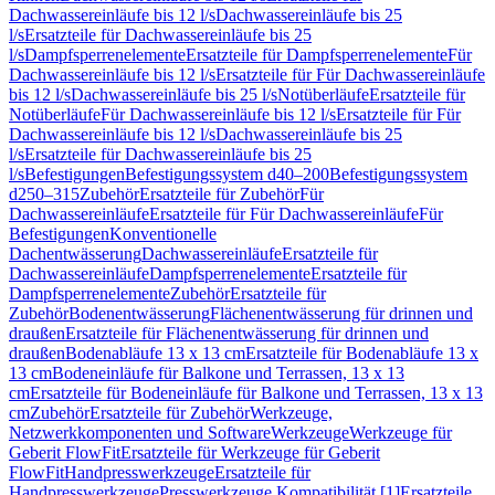
Dachwassereinläufe bis 12 l/s
Dachwassereinläufe bis 25
l/s
Ersatzteile für Dachwassereinläufe bis 25
l/s
Dampfsperrenelemente
Ersatzteile für Dampfsperrenelemente
Für
Dachwassereinläufe bis 12 l/s
Ersatzteile für Für Dachwassereinläufe
bis 12 l/s
Dachwassereinläufe bis 25 l/s
Notüberläufe
Ersatzteile für
Notüberläufe
Für Dachwassereinläufe bis 12 l/s
Ersatzteile für Für
Dachwassereinläufe bis 12 l/s
Dachwassereinläufe bis 25
l/s
Ersatzteile für Dachwassereinläufe bis 25
l/s
Befestigungen
Befestigungssystem d40–200
Befestigungssystem
d250–315
Zubehör
Ersatzteile für Zubehör
Für
Dachwassereinläufe
Ersatzteile für Für Dachwassereinläufe
Für
Befestigungen
Konventionelle
Dachentwässerung
Dachwassereinläufe
Ersatzteile für
Dachwassereinläufe
Dampfsperrenelemente
Ersatzteile für
Dampfsperrenelemente
Zubehör
Ersatzteile für
Zubehör
Bodenentwässerung
Flächenentwässerung für drinnen und
draußen
Ersatzteile für Flächenentwässerung für drinnen und
draußen
Bodenabläufe 13 x 13 cm
Ersatzteile für Bodenabläufe 13 x
13 cm
Bodeneinläufe für Balkone und Terrassen, 13 x 13
cm
Ersatzteile für Bodeneinläufe für Balkone und Terrassen, 13 x 13
cm
Zubehör
Ersatzteile für Zubehör
Werkzeuge,
Netzwerkkomponenten und Software
Werkzeuge
Werkzeuge für
Geberit FlowFit
Ersatzteile für Werkzeuge für Geberit
FlowFit
Handpresswerkzeuge
Ersatzteile für
Handpresswerkzeuge
Presswerkzeuge Kompatibilität [1]
Ersatzteile