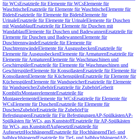
für WCs
Ersatzteile für Elemente für WCs
Elemente für
Waschtische
Ersatzteile für Elemente für Waschtische
Elemente für
Bidets
Ersatzteile für Elemente für Bidets
Elemente für
Urinale
Ersatzteile für Elemente für Urinale
Elemente für Duschen
mit Wandablauf
Ersatzteile für Elemente für Duschen mit
Wandablauf
Elemente für Duschen und Badewannen
Ersatzteile für
Elemente für Duschen und Badewannen
Elemente für
Duschtrennwände
Ersatzteile für Elemente für
Duschtrennwände
Elemente für Ausgussbecken
Ersatzteile für
Elemente für Ausgussbecken
Elemente für Armaturen
Ersatzteile für
Elemente für Armaturen
Elemente für Waschmaschinen und
Geschirrspüler
Ersatzteile für Elemente für Waschmaschinen und
Geschirrspüler
Elemente für Konsollasten
Ersatzteile für Elemente für
Konsollasten
Elemente für Küchenspülen
Ersatzteile für Elemente für
Küchenspülen
Elemente für Wandspeicher
Ersatzteile für Elemente
für Wandspeicher
Zubehör
Ersatzteile für Zubehör
Geberit
Kombifix
Montageelemente
Ersatzteile für
Montageelemente
Elemente für WCs
Ersatzteile für Elemente für
WCs
Elemente für Duschen
Ersatzteile für Elemente für
Duschen
Zubehör
Ersatzteile für Zubehör
Für
Befestigungen
Ersatzteile für Für Befestigungen
AP-Spülkästen
AP-
Spülkästen für WCs, aus Kunststoff
Ersatzteile für AP-Spülkästen
für WCs, aus Kunststoff
Aufgesetzt
Ersatzteile für
Aufgesetzt
Hochhängend
Ersatzteile für Hochhängend
Tief- und
halbhochhängend
Ersatzteile für Tief- und halbhochhängend
AP-