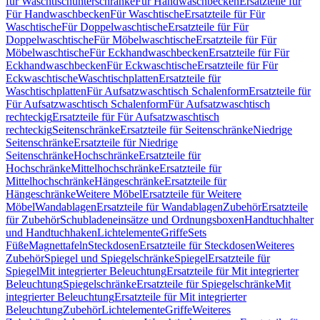
für Waschtischunterschränke
Für Handwaschbecken
Ersatzteile für
Für Handwaschbecken
Für Waschtische
Ersatzteile für Für
Waschtische
Für Doppelwaschtische
Ersatzteile für Für
Doppelwaschtische
Für Möbelwaschtische
Ersatzteile für Für
Möbelwaschtische
Für Eckhandwaschbecken
Ersatzteile für Für
Eckhandwaschbecken
Für Eckwaschtische
Ersatzteile für Für
Eckwaschtische
Waschtischplatten
Ersatzteile für
Waschtischplatten
Für Aufsatzwaschtisch Schalenform
Ersatzteile für
Für Aufsatzwaschtisch Schalenform
Für Aufsatzwaschtisch
rechteckig
Ersatzteile für Für Aufsatzwaschtisch
rechteckig
Seitenschränke
Ersatzteile für Seitenschränke
Niedrige
Seitenschränke
Ersatzteile für Niedrige
Seitenschränke
Hochschränke
Ersatzteile für
Hochschränke
Mittelhochschränke
Ersatzteile für
Mittelhochschränke
Hängeschränke
Ersatzteile für
Hängeschränke
Weitere Möbel
Ersatzteile für Weitere
Möbel
Wandablagen
Ersatzteile für Wandablagen
Zubehör
Ersatzteile
für Zubehör
Schubladeneinsätze und Ordnungsboxen
Handtuchhalter
und Handtuchhaken
Lichtelemente
Griffe
Sets
Füße
Magnettafeln
Steckdosen
Ersatzteile für Steckdosen
Weiteres
Zubehör
Spiegel und Spiegelschränke
Spiegel
Ersatzteile für
Spiegel
Mit integrierter Beleuchtung
Ersatzteile für Mit integrierter
Beleuchtung
Spiegelschränke
Ersatzteile für Spiegelschränke
Mit
integrierter Beleuchtung
Ersatzteile für Mit integrierter
Beleuchtung
Zubehör
Lichtelemente
Griffe
Weiteres