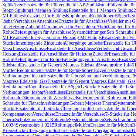
Spülkästen
Ersatzteile für Füllventile für AP-Spülkästen
Füllventile fü
Stopp-Spülung
1-Mengen-Spülung
Ersatzteile für 1-Mengen-Spülung
2
ML
Fittings
Ersatzteile für Fittings
Kupplungen
Reduktionen
Bögen
T-St
lösbar
Verschlüsse
Anschlüsse
Ersatzteile für Anschlüsse
Verteiler mit 
für Heizung
Zubehör
Dämmungen für Anschlüsse
Abdichtungen für Ro
Rohre
Befestigungen für Anschlüsse
Systemdichtungen
Sets Schraube 
ML
Ersatzteile für Systemrohre Heizung ML
Fittings
Ersatzteile für Fit
Stücke
Innenliegende Zirkulation
Übergänge unlösbar
Ersatzteile für 
Verschlüsse
Anschlüsse
Ersatzteile für Anschlüsse
Verteiler mit Gewin
Heizung
Ersatzteile für Anschlüsse für Heizung
Zubehör
Ersatzteile fü
Rohre
Befestigungen für Rohre
Befestigungen für Anschlüsse
Ersatzte
Edelstahl
Ersatzteile für Geberit Mapress Edelstahl
Systemrohre 1.440
Muffen
Reduktionen
Ersatzteile für Reduktionen
Bögen
Ersatzteile für
Verbindungen, lösbar
Ersatzteile für Übergänge und Verbindungen, lö
Mapress Edelstahl, Gas
Ersatzteile für Geberit Mapress Edelstahl, Gas
Reduktionen
Bögen
Ersatzteile für Bögen
T-Stücke
Ersatzteile für T-St
Verbindungen, lösbar
Verschlüsse
Ersatzteile für Verschlüsse
Anschlüss
Rohrende
Dämmungen für Anschlüsse
Isolierungen für Rohre und Fitt
Schraube für Flanschverbindungen
Geberit Mapress Therm
Systemroh
Stücke
Ersatzteile für T-Stücke
Übergänge unlösbar
Ersatzteile für Üb
Kompensatoren
Verschlüsse
Ersatzteile für Verschlüsse
T-Stücke für H
Therm
Schutzkappen für Rohrende
Systemdichtungen
Sets Schraube f
1.0034
Systemrohre 1.0215
Rohrnippel
Muffen
Ersatzteile für Muffen
R
Kreuzstücke
Übergänge unlösbar
Ersatzteile für Übergänge unlösbar
Üb
Kompensatoren
Verschlüsse
Ersatzteile für Verschlüsse
T-Stücke für H