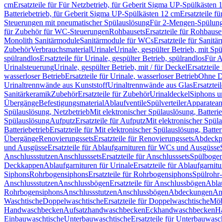
cm
Ersatzteile für Für Netzbetrieb, für Geberit Sigma UP-Spülkästen 
Batteriebetrieb, für Geberit Sigma UP-Spülkästen 12 cm
Ersatzteile f
Steuerungen mit pneumatischer Spülauslösung
Für 2-Mengen-Spülun
für Zubehör für WC-Steuerungen
Rohbausets
Ersatzteile für Rohbause
Monolith Sanitärmodule
Sanitärmodule für WCs
Ersatzteile für Sanit
Zubehör
Verbrauchsmaterial
Urinale
Urinale, gespülter Betrieb, mit Sp
spülrandlos
Ersatzteile für Urinale, gespülter Betrieb, spülrandlos
Für A
Urinalsteuerung
Urinale, gespülter Betrieb, mit / für Deckel
Ersatzteile
wasserloser Betrieb
Ersatzteile für Urinale, wasserloser Betrieb
Ohne D
Urinaltrennwände aus Kunststoff
Urinaltrennwände aus Glas
Ersatztei
Sanitärkeramik
Zubehör
Ersatzteile für Zubehör
Urinaldeckel
Siphons u
Übergänge
Befestigungsmaterial
Ablaufventile
Spülverteiler
Apparatean
Spülauslösung, Netzbetrieb
Mit elektronischer Spülauslösung, Batterie
Spülauslösung
Aufputz
Ersatzteile für Aufputz
Mit elektronischer Spül
Batteriebetrieb
Ersatzteile für Mit elektronischer Spülauslösung, Batter
Übergänge
Renovierungssets
Ersatzteile für Renovierungssets
Abdeckpl
und Ausgüsse
Ersatzteile für Ablaufgarnituren für WCs und Ausgüsse
Anschlussstutzen
Anschlusssets
Ersatzteile für Anschlusssets
Spülbogen
Deckkappen
Ablaufgarnituren für Urinale
Ersatzteile für Ablaufgarnitu
Siphons
Rohrbogensiphons
Ersatzteile für Rohrbogensiphons
Spülrohr
Anschlussstutzen
Anschlussbögen
Ersatzteile für Anschlussbögen
Ablau
Rohrbogensiphons
Anschlussstutzen
Anschlussbögen
Abdeckungen
An
Waschtische
Doppelwaschtische
Ersatzteile für Doppelwaschtische
Möb
Handwaschbecken
Aufsatzhandwaschbecken
Eckhandwaschbecken
H
Einbauwaschtische
Unterbauwaschtische
Ersatzteile für Unterbauwasc