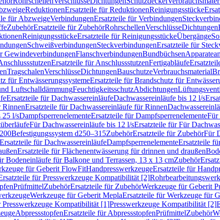
ehör
Rohrschellen
Verschlüsse
Dichtungen
Schutzdeckel
Verbrauchsmater
Abzweige
Reduktionen
Ersatzteile für Reduktionen
Reinigungsstücke
Ersat
ile für Abzweige
Verbindungen
Ersatzteile für Verbindungen
Steckverbi
ffe
Zubehör
Ersatzteile für Zubehör
Rohrschellen
Verschlüsse
Dichtungen
ktionen
Reinigungsstücke
Ersatzteile für Reinigungsstücke
Übergänge
So
bindungen
Schweißverbindungen
Steckverbindungen
Ersatzteile für Ste
für Gewindeverbindungen
Flanschverbindungen
Bundbüchsen
Apparatean
Anschlussstutzen
Ersatzteile für Anschlussstutzen
Fertigabläufe
Ersatzteil
len
Tragschalen
Verschlüsse
Dichtungen
Bauschutze
Verbrauchsmaterial
Br
tz für Entwässerungssysteme
Ersatzteile für Brandschutz für Entwässe
und Luftschalldämmung
Feuchtigkeitsschutz
Abdichtungen
Lüftungsvent
fe
Ersatzteile für Dachwassereinläufe
Dachwassereinläufe bis 12 l/s
Ersa
r Rinnen
Ersatzteile für Dachwassereinläufe für Rinnen
Dachwassereinläu
 25 l/s
Dampfsperrenelemente
Ersatzteile für Dampfsperrenelemente
Für 
tüberläufe
Für Dachwassereinläufe bis 12 l/s
Ersatzteile für Für Dachwass
–200
Befestigungssystem d250–315
Zubehör
Ersatzteile für Zubehör
Für 
Ersatzteile für Dachwassereinläufe
Dampfsperrenelemente
Ersatzteile 
raußen
Ersatzteile für Flächenentwässerung für drinnen und draußen
Bode
für Bodeneinläufe für Balkone und Terrassen, 13 x 13 cm
Zubehör
Ersatz
erkzeuge für Geberit FlowFit
Handpresswerkzeuge
Ersatzteile für Hand
Ersatzteile für Presswerkzeuge Kompatibilität [2]
Rohrbearbeitungswer
opfen
Prüfmittel
Zubehör
Ersatzteile für Zubehör
Werkzeuge für Geberit P
swerkzeuge
Werkzeuge für Geberit Mepla
Ersatzteile für Werkzeuge für 
ür Presswerkzeuge Kompatibilität [1]
Presswerkzeuge Kompatibilität [2]
E
zeuge
Abpressstopfen
Ersatzteile für Abpressstopfen
Prüfmittel
Zubehör
We