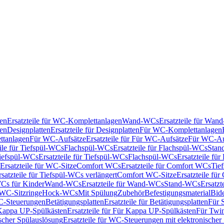
en
Ersatzteile für WC-Komplettanlagen
Wand-WCs
Ersatzteile für Wa
ken
Designplatten
Ersatzteile für Designplatten
Für WC-Komplettanlagen
tanlagen
Für WC-Aufsätze
Ersatzteile für Für WC-Aufsätze
Für WC-Au
eile für Tiefspül-WCs
Flachspül-WCs
Ersatzteile für Flachspül-WCs
Stan
iefspül-WCs
Ersatzteile für Tiefspül-WCs
Flachspül-WCs
Ersatzteile fü
Ersatzteile für WC-Sitze
Comfort WCs
Ersatzteile für Comfort WCs
Tie
rsatzteile für Tiefspül-WCs verlängert
Comfort WC-Sitze
Ersatzteile fü
WCs für Kinder
Wand-WCs
Ersatzteile für Wand-WCs
Stand-WCs
Ersatzt
r WC-Sitzringe
Hock-WCs
Mit Spülung
Zubehör
Befestigungsmaterial
Bide
C-Steuerungen
Betätigungsplatten
Ersatzteile für Betätigungsplatten
Für 
Kappa UP-Spülkästen
Ersatzteile für Für Kappa UP-Spülkästen
Für Twin
scher Spülauslösung
Ersatzteile für WC-Steuerungen mit elektronischer