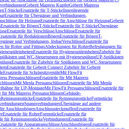
hverbindungen
Geberit Mapress Kupfer
Geberit Mapress
gen
T-Stücke
Ersatzteile für T-Stücke
Innenliegende
bar
Ersatzteile für Übergänge und Verbindungen,
nschlüsse für Heizung
Ersatzteile für Anschlüsse für Heizung
Geberit
n
Ersatzteile für Bögen
T-Stücke
Ersatzteile für T-Stücke
Übergänge
üsse
Ersatzteile für Verschlüsse
Anschlüsse
Ersatzteile für
rsatzteile für Reduktionen
Bögen
Ersatzteile für Bögen
T-
bergänge und Verbindungen, lösbar
Verschlüsse
Ersatzteile für
n für Rohre und Fittings
Abdeckungen für Rohre
Befestigungen für
ienespüleinheiten
Ersatzteile für Hygienespüleinheiten
Zubehör für
r Spülkästen und WC-Steuerungen mit Hygienespülung
UP-Spülkästen
pülung
Ersatzteile für Zubehör für Spülkästen und WC-Steuerungen
stem
Ersatzteile für Geberit Connect Zubehör für Geberit
le
Ersatzteile für Schrägsitzventile
Mit FlowFit
ress Pressanschlüssen
Ersatzteile für Mit Mapress
schlüssen
Mit Mepla Pressanschlüssen
Ersatzteile für Mit Mepla
gelhähne für UP-Montage
Mit FlowFit Pressanschlüssen
Ersatzteile für
le für Mit Mapress Pressanschlüssen
Gebäude-
n
Reinigungsstücke
Ersatzteile für Reinigungsstücke
Formstücke
ckverbindungen
Spannverbindungen
Übergänge auf andere
e für Anschlussbögen
Anschlusssteckmuffen
Ersatzteile für
re
Ersatzteile für Rohre
Formstücke
Ersatzteile für
ile für Reinigungsstücke
Verbindungen
Ersatzteile für
rsatzteile für Apparateanschlüsse
Anschlussbögen
Ersatzteile für