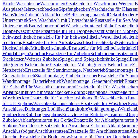
Kinder
Waschtische
Waschrinnen
Ersatzteile für Waschrinnen
Weitere 
Ausgüsse
Mehrzweckbecken
Gipsfangbecken
Waschtische für Klasse
Halbsäulen
Zubehör
Ablaufdeckel
Befestigungsmaterial
Dekorblenden
W
Unterschrank
Sets Waschtisch mit Unterschrank
Ersatzteile für Sets W
Unterschrank
Badezimmermöbel
Waschtischunterschränke
Ersatzteile 
Doppelwaschtische
Ersatzteile für Für Doppelwaschtische
Für Möbelw
Eckwaschtische
Ersatzteile für Für Eckwaschtische
Waschtischplatten
E
rechteckig
Ersatzteile für Für Aufsatzwaschtisch rechteckig
Seitenschr
Hochschränke
Mittelhochschränke
Ersatzteile für Mittelhochschränke
H
Wandablagen
Zubehör
Ersatzteile für Zubehör
Schubladeneinsätze un
Steckdosen
Weiteres Zubehör
Spiegel und Spiegelschränke
Spiegel
Ersa
integrierter Beleuchtung
Ersatzteile für Mit integrierter Beleuchtung
Zu
Netzbetrieb
Ersatzteile für Standmontage, Netzbetrieb
Standmontage, Ba
Generatorbetrieb
Standmontage, Einhebelmischer
Ersatzteile für Stan
Wandmontage, Batteriebetrieb
Wandmontage, Generatorbetrieb
Ersatz
für Zubehör
Für Waschtischarmaturen
Ersatzteile für Für Waschtischa
Ablaufgarnituren für Waschbecken
Rohrbogensiphons
Ersatzteile für
Waschbecken
Ersatzteile für Tauchrohrsiphons für Waschbecken
Tauch
für UP-Siphons
Waschbeckenanschlüsse
Ersatzteile für Waschbeckena
Anschlüsse
Dichtungen
Löthülsen
Standrohre
Verlängerungen
Wandeinb
Spülbecken
Rohrbogensiphons
Ersatzteile für Rohrbogensiphons
Dopp
Zubehör
Ablaufgarnituren für Geräte
Ersatzteile für Ablaufgarnituren 
Siphons
Anschlüsse
Ersatzteile für Anschlüsse
Zubehör
Ablaufgarnitur
Anschlussbögen
Anschlussstutzen
Ersatzteile für Anschlussstutzen
Abla
Duschen
Ersatzteile für Bodenentwässerung für Duschen
Duschrinnen