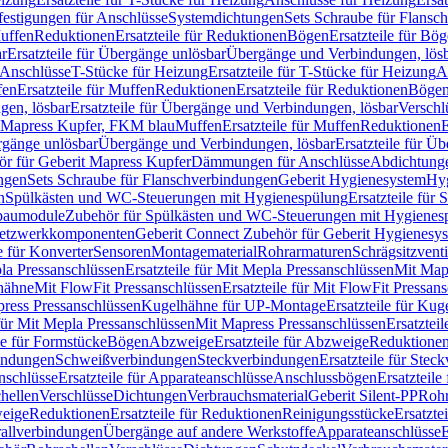
festigungen für Anschlüsse
Systemdichtungen
Sets Schraube für Flansc
Muffen
Reduktionen
Ersatzteile für Reduktionen
Bögen
Ersatzteile für Bö
r
Ersatzteile für Übergänge unlösbar
Übergänge und Verbindungen, lös
r Anschlüsse
T-Stücke für Heizung
Ersatzteile für T-Stücke für Heizung
A
fen
Ersatzteile für Muffen
Reduktionen
Ersatzteile für Reduktionen
Böge
gen, lösbar
Ersatzteile für Übergänge und Verbindungen, lösbar
Verschl
it Mapress Kupfer, FKM blau
Muffen
Ersatzteile für Muffen
Reduktionen
E
ergänge unlösbar
Übergänge und Verbindungen, lösbar
Ersatzteile für Ü
hör für Geberit Mapress Kupfer
Dämmungen für Anschlüsse
Abdichtunge
ngen
Sets Schraube für Flanschverbindungen
Geberit Hygienesystem
Hyg
n
Spülkästen und WC-Steuerungen mit Hygienespülung
Ersatzteile fü
nbaumodule
Zubehör für Spülkästen und WC-Steuerungen mit Hygienes
etzwerkkomponenten
Geberit Connect Zubehör für Geberit Hygienesy
e für Konverter
Sensoren
Montagematerial
Rohrarmaturen
Schrägsitzventi
la Pressanschlüssen
Ersatzteile für Mit Mepla Pressanschlüssen
Mit Map
lhähne
Mit FlowFit Pressanschlüssen
Ersatzteile für Mit FlowFit Pressan
press Pressanschlüssen
Kugelhähne für UP-Montage
Ersatzteile für Ku
 für Mit Mepla Pressanschlüssen
Mit Mapress Pressanschlüssen
Ersatztei
le für Formstücke
Bögen
Abzweige
Ersatzteile für Abzweige
Reduktione
bindungen
Schweißverbindungen
Steckverbindungen
Ersatzteile für Ste
nschlüsse
Ersatzteile für Apparateanschlüsse
Anschlussbögen
Ersatzteil
hellen
Verschlüsse
Dichtungen
Verbrauchsmaterial
Geberit Silent-PP
Roh
weige
Reduktionen
Ersatzteile für Reduktionen
Reinigungsstücke
Ersatzte
allverbindungen
Übergänge auf andere Werkstoffe
Apparateanschlüsse
E