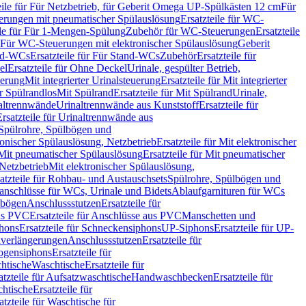
eile für Für Netzbetrieb, für Geberit Omega UP-Spülkästen 12 cm
Für
rungen mit pneumatischer Spülauslösung
Ersatzteile für WC-
ile für Für 1-Mengen-Spülung
Zubehör für WC-Steuerungen
Ersatzteile
ür Für WC-Steuerungen mit elektronischer Spülauslösung
Geberit
nd-WCs
Ersatzteile für Für Stand-WCs
Zubehör
Ersatzteile für
el
Ersatzteile für Ohne Deckel
Urinale, gespülter Betrieb,
uerung
Mit integrierter Urinalsteuerung
Ersatzteile für Mit integrierter
ür Spülrandlos
Mit Spülrand
Ersatzteile für Mit Spülrand
Urinale,
naltrennwände
Urinaltrennwände aus Kunststoff
Ersatzteile für
Ersatzteile für Urinaltrennwände aus
r Spülrohre, Spülbögen und
ronischer Spülauslösung, Netzbetrieb
Ersatzteile für Mit elektronischer
Mit pneumatischer Spülauslösung
Ersatzteile für Mit pneumatischer
 Netzbetrieb
Mit elektronischer Spülauslösung,
atzteile für Rohbau- und Austauschsets
Spülrohre, Spülbögen und
anschlüsse für WCs, Urinale und Bidets
Ablaufgarnituren für WCs
ssbögen
Anschlussstutzen
Ersatzteile für
us PVC
Ersatzteile für Anschlüsse aus PVC
Manschetten und
hons
Ersatzteile für Schneckensiphons
UP-Siphons
Ersatzteile für UP-
enverlängerungen
Anschlussstutzen
Ersatzteile für
ogensiphons
Ersatzteile für
htische
Waschtische
Ersatzteile für
atzteile für Aufsatzwaschtische
Handwaschbecken
Ersatzteile für
htische
Ersatzteile für
atzteile für Waschtische für