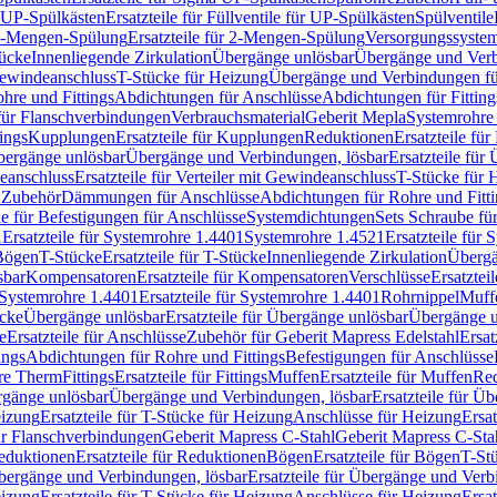
r UP-Spülkästen
Ersatzteile für Füllventile für UP-Spülkästen
Spülventile
-Mengen-Spülung
Ersatzteile für 2-Mengen-Spülung
Versorgungssyste
ücke
Innenliegende Zirkulation
Übergänge unlösbar
Übergänge und Verb
Gewindeanschluss
T-Stücke für Heizung
Übergänge und Verbindungen fü
hre und Fittings
Abdichtungen für Anschlüsse
Abdichtungen für Fitting
für Flanschverbindungen
Verbrauchsmaterial
Geberit Mepla
Systemrohr
tings
Kupplungen
Ersatzteile für Kupplungen
Reduktionen
Ersatzteile fü
Übergänge unlösbar
Übergänge und Verbindungen, lösbar
Ersatzteile fü
deanschluss
Ersatzteile für Verteiler mit Gewindeanschluss
T-Stücke für 
r Zubehör
Dämmungen für Anschlüsse
Abdichtungen für Rohre und Fitti
ile für Befestigungen für Anschlüsse
Systemdichtungen
Sets Schraube fü
1
Ersatzteile für Systemrohre 1.4401
Systemrohre 1.4521
Ersatzteile für
 Bögen
T-Stücke
Ersatzteile für T-Stücke
Innenliegende Zirkulation
Übergä
sbar
Kompensatoren
Ersatzteile für Kompensatoren
Verschlüsse
Ersatztei
Systemrohre 1.4401
Ersatzteile für Systemrohre 1.4401
Rohrnippel
Muff
ücke
Übergänge unlösbar
Ersatzteile für Übergänge unlösbar
Übergänge u
e
Ersatzteile für Anschlüsse
Zubehör für Geberit Mapress Edelstahl
Ersat
ings
Abdichtungen für Rohre und Fittings
Befestigungen für Anschlüsse
re Therm
Fittings
Ersatzteile für Fittings
Muffen
Ersatzteile für Muffen
Re
ergänge unlösbar
Übergänge und Verbindungen, lösbar
Ersatzteile für Ü
eizung
Ersatzteile für T-Stücke für Heizung
Anschlüsse für Heizung
Ersat
ür Flanschverbindungen
Geberit Mapress C-Stahl
Geberit Mapress C-Sta
eduktionen
Ersatzteile für Reduktionen
Bögen
Ersatzteile für Bögen
T-St
ergänge und Verbindungen, lösbar
Ersatzteile für Übergänge und Verb
eizung
Ersatzteile für T-Stücke für Heizung
Anschlüsse für Heizung
Ersat