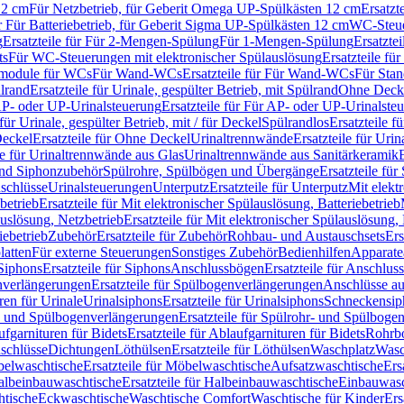
12 cm
Für Netzbetrieb, für Geberit Omega UP-Spülkästen 12 cm
Ersatzt
ür Für Batteriebetrieb, für Geberit Sigma UP-Spülkästen 12 cm
WC-Steue
g
Ersatzteile für Für 2-Mengen-Spülung
Für 1-Mengen-Spülung
Ersatzte
ts
Für WC-Steuerungen mit elektronischer Spülauslösung
Ersatzteile f
ärmodule für WCs
Für Wand-WCs
Ersatzteile für Für Wand-WCs
Für Sta
ülrand
Ersatzteile für Urinale, gespülter Betrieb, mit Spülrand
Ohne Deck
P- oder UP-Urinalsteuerung
Ersatzteile für Für AP- oder UP-Urinalste
 für Urinale, gespülter Betrieb, mit / für Deckel
Spülrandlos
Ersatzteile f
eckel
Ersatzteile für Ohne Deckel
Urinaltrennwände
Ersatzteile für Uri
le für Urinaltrennwände aus Glas
Urinaltrennwände aus Sanitärkeramik
nd Siphonzubehör
Spülrohre, Spülbögen und Übergänge
Ersatzteile fü
schlüsse
Urinalsteuerungen
Unterputz
Ersatzteile für Unterputz
Mit elekt
betrieb
Ersatzteile für Mit elektronischer Spülauslösung, Batteriebetrieb
auslösung, Netzbetrieb
Ersatzteile für Mit elektronischer Spülauslösung,
iebetrieb
Zubehör
Ersatzteile für Zubehör
Rohbau- und Austauschsets
Ers
atten
Für externe Steuerungen
Sonstiges Zubehör
Bedienhilfen
Apparate
Siphons
Ersatzteile für Siphons
Anschlussbögen
Ersatzteile für Anschlu
verlängerungen
Ersatzteile für Spülbogenverlängerungen
Anschlüsse a
ren für Urinale
Urinalsiphons
Ersatzteile für Urinalsiphons
Schneckensip
- und Spülbogenverlängerungen
Ersatzteile für Spülrohr- und Spülbog
fgarnituren für Bidets
Ersatzteile für Ablaufgarnituren für Bidets
Rohrb
schlüsse
Dichtungen
Löthülsen
Ersatzteile für Löthülsen
Waschplatz
Wasc
elwaschtische
Ersatzteile für Möbelwaschtische
Aufsatzwaschtische
Ers
albeinbauwaschtische
Ersatzteile für Halbeinbauwaschtische
Einbauwasc
htische
Eckwaschtische
Waschtische Comfort
Waschtische für Kinder
Ers