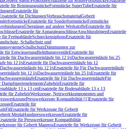
ial
Geberit Silent-Pro
Rohre
Ersatzteile für Rohre
Formstücke
Ersatzteile
zteile für Reinigungsstücke
Formstücke SuperTube
Ersatzteile für
ndungen
Ersatzteile für
Ersatzteile für Dichtungen
Verbrauchsmaterial
Geberit
nderformstücke
Ersatzteile für Sonderformstücke
Formstücke
ckverbindungen
Übergänge auf andere Werkstoffe
Ersatzteile für
schlüsse
Ersatzteile für Apparateanschlüsse
Anschlussbögen
Ersatzteile
e für Fertigabläufe
Schneckensiphons
Ersatzteile für
andschutz, Schallschutz und
rungssysteme
Schallschutz
Dämmungen zur
ile für Entwässerung
Belüftungsventile
Ersatzteile für
tzteile für Dachwassereinläufe bis 12 l/s
Dachwassereinläufe bis 25
fe bis 12 l/s
Ersatzteile für Dachwassereinläufe bis 12
Dachwassereinläufe bis 12 l/s
Ersatzteile für Für Dachwassereinläufe
ereinläufe bis 12 l/s
Dachwassereinläufe bis 25 l/s
Ersatzteile für
Dachwassereinläufe
Ersatzteile für Für Dachwassereinläufe
Für
für Dampfsperrenelemente
Zubehör
Ersatzteile für
nabläufe 13 x 13 cm
Ersatzteile für Bodenabläufe 13 x 13
teile für Zubehör
Werkzeuge, Netzwerkkomponenten und
presswerkzeuge
Presswerkzeuge Kompatibilität [1]
Ersatzteile für
kzeuge
Ersatzteile für
ushFit
Ersatzteile für Werkzeuge für Geberit
Geberit Mepla
Handpresswerkzeuge
Ersatzteile für
rsatzteile für Presswerkzeuge Kompatibilität
rkzeuge für Geberit Mapress
Ersatzteile für Werkzeuge für Geberit