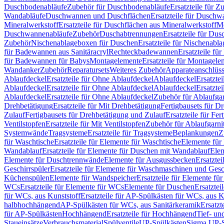
Duschbodenabläufe
Zubehör für Duschbodenabläufe
Ersatzteile für 
Wandabläufe
Duschwannen und Duschflächen
Ersatzteile für Dusch
Mineralwerkstoff
Ersatzteile für Duschflächen aus Mineralwerkstoff
Mo
Duschwannenabläufe
Zubehör
Duschabtrennungen
Ersatzteile für Du
Zubehör
Nischenablageboxen für Duschen
Ersatzteile für Nischenab
für Badewannen aus Sanitäracryl
Rechteckbadewannen
Ersatzteile f
für Badewannen für Babys
Montagelemente
Ersatzteile für Montagele
Wandanker
Zubehör
Reparatursets
Weiteres Zubehör
Apparateanschlüs
Ablaufdeckel
Ersatzteile für Ohne Ablaufdeckel
Ablaufdeckel
Ersatzte
Ablaufdeckel
Ersatzteile für Ohne Ablaufdeckel
Ablaufdeckel
Ersatzte
Ablaufdeckel
Ersatzteile für Ohne Ablaufdeckel
Zubehör für Ablaufga
Drehbetätigung
Ersatzteile für Mit Drehbetätigung
Fertigbausets für D
Zulauf
Fertigbausets für Drehbetätigung und Zulauf
Ersatzteile für Fe
Ventilstopfen
Ersatzteile für Mit Ventilstopfen
Zubehör für Ablaufgarn
Systemwände
Tragsysteme
Ersatzteile für Tragsysteme
Beplankungen
Z
für Waschtische
Ersatzteile für Elemente für Waschtische
Elemente für 
Wandablauf
Ersatzteile für Elemente für Duschen mit Wandablauf
Ele
Elemente für Duschtrennwände
Elemente für Ausgussbecken
Ersatzte
Geschirrspüler
Ersatzteile für Elemente für Waschmaschinen und Gesc
Küchenspülen
Elemente für Wandspeicher
Ersatzteile für Elemente fü
WCs
Ersatzteile für Elemente für WCs
Elemente für Duschen
Ersatztei
für WCs, aus Kunststoff
Ersatzteile für AP-Spülkästen für WCs, aus K
halbhochhängend
AP-Spülkästen für WCs, aus Sanitärkeramik
Ersatzt
für AP-Spülkästen
Hochhängend
Ersatzteile für Hochhängend
Tief- u
Staueinsätze
Verbrauchsmaterial
Spülventile
UP-Spülkästen
Sigma UP-S