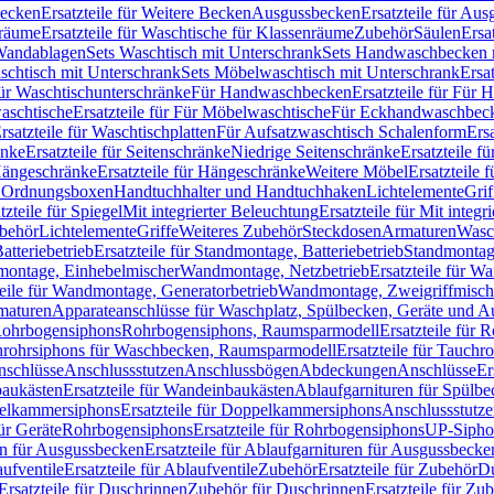
Becken
Ersatzteile für Weitere Becken
Ausgussbecken
Ersatzteile für Au
nräume
Ersatzteile für Waschtische für Klassenräume
Zubehör
Säulen
Ersa
andablagen
Sets Waschtisch mit Unterschrank
Sets Handwaschbecken 
aschtisch mit Unterschrank
Sets Möbelwaschtisch mit Unterschrank
Ersa
für Waschtischunterschränke
Für Handwaschbecken
Ersatzteile für Für
aschtische
Ersatzteile für Für Möbelwaschtische
Für Eckhandwaschbec
rsatzteile für Waschtischplatten
Für Aufsatzwaschtisch Schalenform
Ers
änke
Ersatzteile für Seitenschränke
Niedrige Seitenschränke
Ersatzteile f
ängeschränke
Ersatzteile für Hängeschränke
Weitere Möbel
Ersatzteile 
d Ordnungsboxen
Handtuchhalter und Handtuchhaken
Lichtelemente
Grif
tzteile für Spiegel
Mit integrierter Beleuchtung
Ersatzteile für Mit integr
behör
Lichtelemente
Griffe
Weiteres Zubehör
Steckdosen
Armaturen
Wasc
tteriebetrieb
Ersatzteile für Standmontage, Batteriebetrieb
Standmontage
dmontage, Einhebelmischer
Wandmontage, Netzbetrieb
Ersatzteile für W
teile für Wandmontage, Generatorbetrieb
Wandmontage, Zweigriffmisch
rmaturen
Apparateanschlüsse für Waschplatz, Spülbecken, Geräte und 
 Rohrbogensiphons
Rohrbogensiphons, Raumsparmodell
Ersatzteile für
rohrsiphons für Waschbecken, Raumsparmodell
Ersatzteile für Tauch
nschlüsse
Anschlussstutzen
Anschlussbögen
Abdeckungen
Anschlüsse
Er
aukästen
Ersatzteile für Wandeinbaukästen
Ablaufgarnituren für Spülb
elkammersiphons
Ersatzteile für Doppelkammersiphons
Anschlussstutz
für Geräte
Rohrbogensiphons
Ersatzteile für Rohrbogensiphons
UP-Sipho
en für Ausgussbecken
Ersatzteile für Ablaufgarnituren für Ausgussbecke
ufventile
Ersatzteile für Ablaufventile
Zubehör
Ersatzteile für Zubehör
D
Ersatzteile für Duschrinnen
Zubehör für Duschrinnen
Ersatzteile für Zu