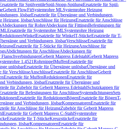
Ersatzteile für Spülventile
Spül-Stopp-Spülung
Ersatzteile für Spül-
me
Geberit FlowFit
Systemrohre ML
Systemrohre Heizung
indungen, lösbar
Ersatzteile für Übergänge und Verbindungen,
r Heizung, lösbar
Anschlüsse für Heizung
Ersatzteile für Anschlüsse
s
Abdeckungen für Rohre
Abdeckung für Fittings
Befestigungen für
e ML
Ersatzteile für Systemrohre ML
Systemrohre Heizung
r Reduktionen
Winkel
Ersatzteile für Winkel
T-Stücke
Ersatzteile für T-
r Übergänge und Verbindungen, lösbar
Verschlüsse
Ersatzteile für
Heizung
Ersatzteile für T-Stücke für Heizung
Anschlüsse für
ngs
Abdichtungen für Anschlüsse
Abdeckungen für
r Flanschverbindungen
Geberit Mapress Edelstahl
Geberit Mapress
 Systemrohre 1.4521
Rohrnippel
Muffen
Ersatzteile für
nge unlösbar
Ersatzteile für Übergänge unlösbar
Übergänge und
le für Verschlüsse
Anschlüsse
Ersatzteile für Anschlüsse
Geberit
en
Ersatzteile für Muffen
Reduktionen
Ersatzteile für
nd Verbindungen, lösbar
Ersatzteile für Übergänge und
zteile für Zubehör für Geberit Mapress Edelstahl
Schutzkappen für
Ersatzteile für Befestigungen für Anschlüsse
Systemdichtungen
Sets
duktionen
Ersatzteile für Reduktionen
Bögen
Ersatzteile für Bögen
T-
bergänge und Verbindungen, lösbar
Kompensatoren
Ersatzteile für
zteile für Anschlüsse für Heizung
Zubehör für Geberit Mapress
hl
Ersatzteile für Geberit Mapress C-Stahl
Systemrohre
ücke
Ersatzteile für T-Stücke
Kreuzstücke
Ersatzteile für
indungen, lösbar
Kompensatoren
Ersatzteile für
zteile für Anschlüsse für Heizung
Zubehör für Geberit Mapress C-