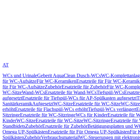
AT
WCs und Urinale
Geberit AquaClean Dusch-WCs
WC-Komplettanlag
für WC-Aufsätze
Für WC-Keramiken
Ersatzteile für Für WC-Kerami
für Für WC-Aufsätze
Zubehör
Ersatzteile für Zubehör
Für WC-Komplet
WC-Sitze
Wand-WCs
Ersatzteile für Wand-WCs
Tiefspül-WCs
Ersatzt
aufgesetzt
Ersatzteile für Tiefspül-WCs für AP-Spülkasten aufgesetzt
T
Sanitärkeramik
Aufgesetzt
WC-Sitze
Ersatzteile für WC-Sitze
WC-Sitze
erhöht
Ersatzteile für Flachspül-WCs erhöht
Tiefspül-WCs verlängert
E
Sitzringe
Ersatzteile für WC-Sitzringe
WCs für Kinder
Ersatzteile für 
Kinder
WC-Sitze
Ersatzteile für WC-Sitze
WC-Sitzringe
Ersatzteile fü
Standbidets
Zubehör
Ersatzteile für Zubehör
Betätigungsplatten und W
Omega UP-Spülkästen
Ersatzteile für Für Omega UP-Spülkästen
Für 
Spülkästen
Zubehör
Verbrauchsmaterial
WC-Steuerungen mit elektroni