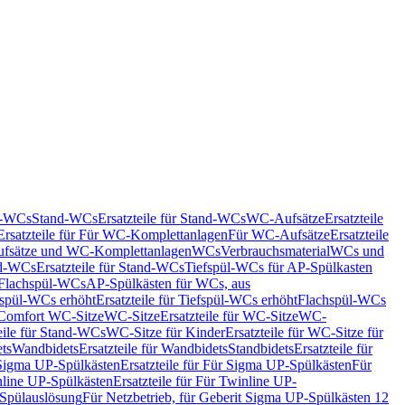
nd-WCs
Stand-WCs
Ersatzteile für Stand-WCs
WC-Aufsätze
Ersatzteile
Ersatzteile für Für WC-Komplettanlagen
Für WC-Aufsätze
Ersatzteile
fsätze und WC-Komplettanlagen
WCs
Verbrauchsmaterial
WCs und
d-WCs
Ersatzteile für Stand-WCs
Tiefspül-WCs für AP-Spülkasten
r Flachspül-WCs
AP-Spülkästen für WCs, aus
fspül-WCs erhöht
Ersatzteile für Tiefspül-WCs erhöht
Flachspül-WCs
r Comfort WC-Sitze
WC-Sitze
Ersatzteile für WC-Sitze
WC-
eile für Stand-WCs
WC-Sitze für Kinder
Ersatzteile für WC-Sitze für
ts
Wandbidets
Ersatzteile für Wandbidets
Standbidets
Ersatzteile für
Sigma UP-Spülkästen
Ersatzteile für Für Sigma UP-Spülkästen
Für
line UP-Spülkästen
Ersatzteile für Für Twinline UP-
 Spülauslösung
Für Netzbetrieb, für Geberit Sigma UP-Spülkästen 12