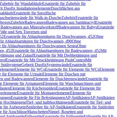
Zubehör für Wandabläufe
Ersatzteile für Zubehör für
t Duofix Installationselemente
Duschflächen aus
nabläufe
Ersatzteile für Spezifische
 Duschseitenwände für Walk-in-Dusche
Zubehör
Ersatzteile für
geboxen
Zubehör
Badewannen
Badewannen aus Sanitäracryl
Ersatzteile
ür Badewannen aus Mineralwerkstoff
Badewannen für Babys
Ersatzteile
s Füße und Sets Traversen und
d52
Ersatzteile für Ablaufgarnituren für Duschwannen, d52
Ohne
e für Ablaufgarnituren für Duschwannen, d90
Ohne
le für Ablaufgarnituren für Duschwannen Sestra
Ohne
en, d52
Ersatzteile für Ablaufgarnituren für Badewannen, d52
Mit
tätigung und Zulauf
Ersatzteile für Mit Drehbetätigung und
trol
Ersatzteile für Mit Druckbetätigung PushControl
Mit
d Spülsysteme
Geberit Duofix
Systemwände
Ersatzteile für
eelemente
Elemente für WCs
Ersatzteile für Elemente für WCs
Elemente
le für Elemente für Urinale
Elemente für Duschen mit
chen und Badewannen
Elemente für Duschtrennwände
Ersatzteile für
für Elemente für Armaturen
Elemente für Waschmaschinen und
llasten
Elemente für Küchenspülen
Ersatzteile für Elemente für
eelemente
Ersatzteile für Montageelemente
Elemente für
gungen
Ersatzteile für Für Befestigungen
AP-Spülkästen
AP-Spülkästen
 für Hochhängend
Tief- und halbhochhängend
Ersatzteile für Tief- und
le für Aufgesetzt
Spülrohre für AP-Spülkästen
Ersatzteile für Spülrohre
le für Anschlüsse
Manschetten
Nippel, Rosetten und
und Spülventile
Füllventile
Ersatzteile für Füllventile
Füllventile für AP-