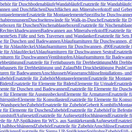
Zubehör für Duschbodenabläufe
Wandabläufe
Ersatzteile für Wandabläufe
wannen und Duschflächen
Duschflächen aus Mineralwerkstoff und Geberi
ntagelemente
Ersatzteile für Montagelemente
Spezifische Duschwanne
schabtrennungen
Duschseitenwände für Walk-in-Dusche
Ersatzteile für
lageboxen für Duschen
Nischenablageboxen
Ersatzteile für Nischenabla
ür Rechteckbadewannen
Badewannen aus Mineralwerkstoff
Ersatzteile f
mente
Sets Füße und Sets Traversen und Wandanker
Ersatzteile für Set
se für Duschen und Badewannen
Ablaufgarnituren für Duschwannen, 
ile für Ablaufdeckel
Ablaufgarnituren für Duschwannen, d90
Ersatzteil
ile für Ablaufdeckel
Ablaufgarnituren für Duschwannen Sestra
Ersatztei
rnituren für Duschwannen
Ventilstopfen
Ablaufgarnituren für Badewann
rehbetätigung
Ersatzteile für Fertigbausets für Drehbetätigung
Mit Drehbe
rtigbausets für Drehbetätigung und Zulauf
Mit Druckbetätigung PushCon
ituren für Badewannen
Anschlusssets
Wasseranschlüsse
Installations- un
ubehör
Ersatzteile für Zubehör
Montageelemente
Ersatzteile für Montag
Bidets
Ersatzteile für Elemente für Bidets
Elemente für Urinale
Ersatztei
mente für Duschen und Badewannen
Ersatzteile für Elemente für Dus
ile für Elemente für Ausgussbecken
Elemente für Armaturen
Ersatzteile 
hirrspüler
Elemente für Konsollasten
Ersatzteile für Elemente für Konso
r Wandspeicher
Zubehör
Ersatzteile für Zubehör
Geberit Kombifix
Montag
le für Elemente für Duschen
Zubehör
Ersatzteile für Zubehör
Für Befesti
unststoff
Aufgesetzt
Ersatzteile für Aufgesetzt
Hochhängend
Ersatzteile
eile für AP-Spülkästen für WCs, aus Sanitärkeramik
Aufgesetzt
Ersatztei
nd halbhochhängend
Zubehör
Ersatzteile für Zubehör
Anschlüsse
Ersatztei
pülkästen
Ersatzteile für Sigma UP-Spülkästen
Spülrohre
Zubehör
Füll- 