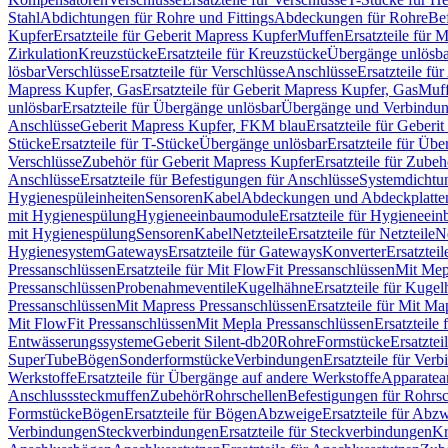
Stahl
Abdichtungen für Rohre und Fittings
Abdeckungen für Rohre
Be
Kupfer
Ersatzteile für Geberit Mapress Kupfer
Muffen
Ersatzteile für 
Zirkulation
Kreuzstücke
Ersatzteile für Kreuzstücke
Übergänge unlösba
lösbar
Verschlüsse
Ersatzteile für Verschlüsse
Anschlüsse
Ersatzteile fü
Mapress Kupfer, Gas
Ersatzteile für Geberit Mapress Kupfer, Gas
Muf
unlösbar
Ersatzteile für Übergänge unlösbar
Übergänge und Verbindun
Anschlüsse
Geberit Mapress Kupfer, FKM blau
Ersatzteile für Geber
Stücke
Ersatzteile für T-Stücke
Übergänge unlösbar
Ersatzteile für Üb
Verschlüsse
Zubehör für Geberit Mapress Kupfer
Ersatzteile für Zube
Anschlüsse
Ersatzteile für Befestigungen für Anschlüsse
Systemdichtu
Hygienespüleinheiten
Sensoren
Kabel
Abdeckungen und Abdeckplatte
mit Hygienespülung
Hygieneeinbaumodule
Ersatzteile für Hygieneei
mit Hygienespülung
Sensoren
Kabel
Netzteile
Ersatzteile für Netzteile
N
Hygienesystem
Gateways
Ersatzteile für Gateways
Konverter
Ersatzteil
Pressanschlüssen
Ersatzteile für Mit FlowFit Pressanschlüssen
Mit Mep
Pressanschlüssen
Probenahmeventile
Kugelhähne
Ersatzteile für Kuge
Pressanschlüssen
Mit Mapress Pressanschlüssen
Ersatzteile für Mit Ma
Mit FlowFit Pressanschlüssen
Mit Mepla Pressanschlüssen
Ersatzteile
Entwässerungssysteme
Geberit Silent-db20
Rohre
Formstücke
Ersatztei
SuperTube
Bögen
Sonderformstücke
Verbindungen
Ersatzteile für Ver
Werkstoffe
Ersatzteile für Übergänge auf andere Werkstoffe
Apparatea
Anschlusssteckmuffen
Zubehör
Rohrschellen
Befestigungen für Rohrsc
Formstücke
Bögen
Ersatzteile für Bögen
Abzweige
Ersatzteile für Abz
Verbindungen
Steckverbindungen
Ersatzteile für Steckverbindungen
Kr