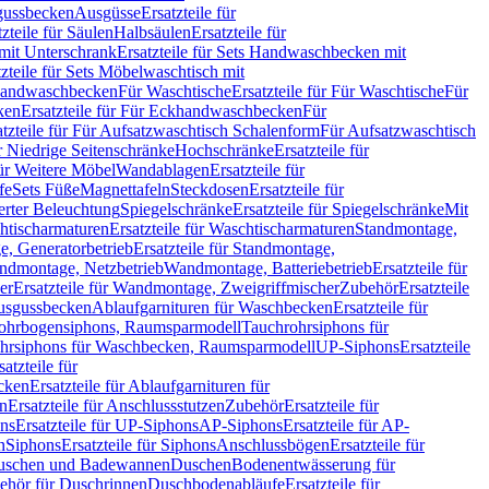
sgussbecken
Ausgüsse
Ersatzteile für
tzteile für Säulen
Halbsäulen
Ersatzteile für
mit Unterschrank
Ersatzteile für Sets Handwaschbecken mit
tzteile für Sets Möbelwaschtisch mit
 Handwaschbecken
Für Waschtische
Ersatzteile für Für Waschtische
Für
ken
Ersatzteile für Für Eckhandwaschbecken
Für
atzteile für Für Aufsatzwaschtisch Schalenform
Für Aufsatzwaschtisch
ür Niedrige Seitenschränke
Hochschränke
Ersatzteile für
für Weitere Möbel
Wandablagen
Ersatzteile für
fe
Sets Füße
Magnettafeln
Steckdosen
Ersatzteile für
ierter Beleuchtung
Spiegelschränke
Ersatzteile für Spiegelschränke
Mit
htischarmaturen
Ersatzteile für Waschtischarmaturen
Standmontage,
, Generatorbetrieb
Ersatzteile für Standmontage,
andmontage, Netzbetrieb
Wandmontage, Batteriebetrieb
Ersatzteile für
er
Ersatzteile für Wandmontage, Zweigriffmischer
Zubehör
Ersatzteile
Ausgussbecken
Ablaufgarnituren für Waschbecken
Ersatzteile für
 Rohrbogensiphons, Raumsparmodell
Tauchrohrsiphons für
rohrsiphons für Waschbecken, Raumsparmodell
UP-Siphons
Ersatzteile
satzteile für
ecken
Ersatzteile für Ablaufgarnituren für
en
Ersatzteile für Anschlussstutzen
Zubehör
Ersatzteile für
ns
Ersatzteile für UP-Siphons
AP-Siphons
Ersatzteile für AP-
n
Siphons
Ersatzteile für Siphons
Anschlussbögen
Ersatzteile für
uschen und Badewannen
Duschen
Bodenentwässerung für
behör für Duschrinnen
Duschbodenabläufe
Ersatzteile für