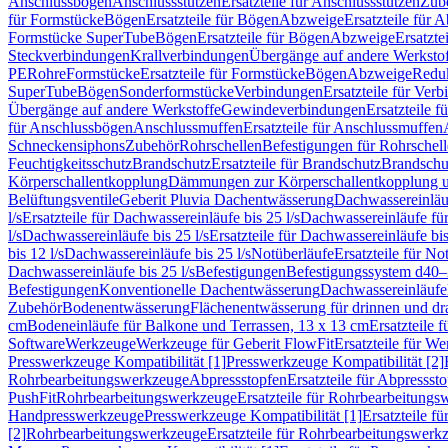
Anschlussbögen
Anschlussstutzen
Ersatzteile für Anschlussstutzen
Zub
für Formstücke
Bögen
Ersatzteile für Bögen
Abzweige
Ersatzteile für 
Formstücke SuperTube
Bögen
Ersatzteile für Bögen
Abzweige
Ersatzte
Steckverbindungen
Krallverbindungen
Übergänge auf andere Werksto
PE
Rohre
Formstücke
Ersatzteile für Formstücke
Bögen
Abzweige
Redu
SuperTube
Bögen
Sonderformstücke
Verbindungen
Ersatzteile für Ver
Übergänge auf andere Werkstoffe
Gewindeverbindungen
Ersatzteile 
für Anschlussbögen
Anschlussmuffen
Ersatzteile für Anschlussmuffen
Schneckensiphons
Zubehör
Rohrschellen
Befestigungen für Rohrschel
Feuchtigkeitsschutz
Brandschutz
Ersatzteile für Brandschutz
Brandschu
Körperschallentkopplung
Dämmungen zur Körperschallentkopplung 
Belüftungsventile
Geberit Pluvia Dachentwässerung
Dachwassereinläu
l/s
Ersatzteile für Dachwassereinläufe bis 25 l/s
Dachwassereinläufe fü
l/s
Dachwassereinläufe bis 25 l/s
Ersatzteile für Dachwassereinläufe bis
bis 12 l/s
Dachwassereinläufe bis 25 l/s
Notüberläufe
Ersatzteile für No
Dachwassereinläufe bis 25 l/s
Befestigungen
Befestigungssystem d40
Befestigungen
Konventionelle Dachentwässerung
Dachwassereinläufe
Zubehör
Bodenentwässerung
Flächenentwässerung für drinnen und d
cm
Bodeneinläufe für Balkone und Terrassen, 13 x 13 cm
Ersatzteile 
Software
Werkzeuge
Werkzeuge für Geberit FlowFit
Ersatzteile für W
Presswerkzeuge Kompatibilität [1]
Presswerkzeuge Kompatibilität [2]
Rohrbearbeitungswerkzeuge
Abpressstopfen
Ersatzteile für Abpressst
PushFit
Rohrbearbeitungswerkzeuge
Ersatzteile für Rohrbearbeitung
Handpresswerkzeuge
Presswerkzeuge Kompatibilität [1]
Ersatzteile f
[2]
Rohrbearbeitungswerkzeuge
Ersatzteile für Rohrbearbeitungswerk