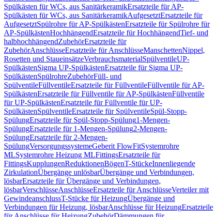
Spülkästen für WCs, aus Sanitärkeramik
Ersatzteile für AP-
Spülkästen für WCs, aus Sanitärkeramik
Aufgesetzt
Ersatzteile für
Aufgesetzt
Spülrohre für AP-Spülkästen
Ersatzteile für Spülrohre für
AP-Spülkästen
Hochhängend
Ersatzteile für Hochhängend
Tief- und
halbhochhängend
Zubehör
Ersatzteile für
Zubehör
Anschlüsse
Ersatzteile für Anschlüsse
Manschetten
Nippel,
Rosetten und Staueinsätze
Verbrauchsmaterial
Spülventile
UP-
Spülkästen
Sigma UP-Spülkästen
Ersatzteile für Sigma UP-
Spülkästen
Spülrohre
Zubehör
Füll- und
Spülventile
Füllventile
Ersatzteile für Füllventile
Füllventile für AP-
Spülkästen
Ersatzteile für Füllventile für AP-Spülkästen
Füllventile
für UP-Spülkästen
Ersatzteile für Füllventile für UP-
Spülkästen
Spülventile
Ersatzteile für Spülventile
Spül-Stopp-
Spülung
Ersatzteile für Spül-Stopp-Spülung
1-Mengen-
Spülung
Ersatzteile für 1-Mengen-Spülung
2-Mengen-
Spülung
Ersatzteile für 2-Mengen-
Spülung
Versorgungssysteme
Geberit FlowFit
Systemrohre
ML
Systemrohre Heizung ML
Fittings
Ersatzteile für
Fittings
Kupplungen
Reduktionen
Bögen
T-Stücke
Innenliegende
Zirkulation
Übergänge unlösbar
Übergänge und Verbindungen,
lösbar
Ersatzteile für Übergänge und Verbindungen,
lösbar
Verschlüsse
Anschlüsse
Ersatzteile für Anschlüsse
Verteiler mit
Gewindeanschluss
T-Stücke für Heizung
Übergänge und
Verbindungen für Heizung, lösbar
Anschlüsse für Heizung
Ersatzteile
für Anschlüsse für Heizung
Zubehör
Dämmungen für