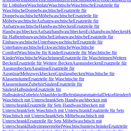
für Löthülsen
Waschplatz
Waschtische
Waschtische
Ersatzteile für
Waschtische
Doppelwaschtische
Ersatzteile für
Doppelwaschtische
Möbelwaschtische
Ersatzteile für
Möbelwaschtische
Aufsatzwaschtische
Ersatzteile für
Aufsatzwaschtische
Handwaschbecken
Ersatzteile für
Handwaschbecken
Aufsatzhandwaschbecken
Eckhandwaschbecken
H
für Halbeinbauwaschtische
Einbauwaschtische
Ersatzteile für
Einbauwaschtische
Unterbauwaschtische
Ersatzteile für
Unterbauwaschtische
Eckwaschtische
Waschtische
Comfort
Waschtische für Kinder
Ersatzteile für Waschtische für
Kinder
Waschtische
Waschrinnen
Ersatzteile für Waschrinnen
Weitere
Becken
Ersatzteile für Weitere Becken
Ausgussbecken
Ersatzteile für
Ausgussbecken
Ausgüsse
Ersatzteile für
Ausgüsse
Mehrzweckbecken
Gipsfangbecken
Waschtische für
Klassenräume
Ersatzteile für Waschtische für
Klassenräume
Zubehör
Säulen
Ersatzteile für
Säulen
Halbsäulen
Ersatzteile für
Halbsäulen
Zubehör
Ablaufdeckel
Befestigungsmaterial
Dekorblenden
W
Waschtisch mit Unterschrank
Sets Handwaschbecken mit
Unterschrank
Ersatzteile für Sets Handwaschbecken mit
Unterschrank
Sets Waschtisch mit Unterschrank
Ersatzteile für Sets
Waschtisch mit Unterschrank
Sets Möbelwaschtisch mit
Unterschrank
Ersatzteile für Sets Möbelwaschtisch mit
Unterschrank
Badezimmermöbel
Waschtischunterschränke
Ersatzteile