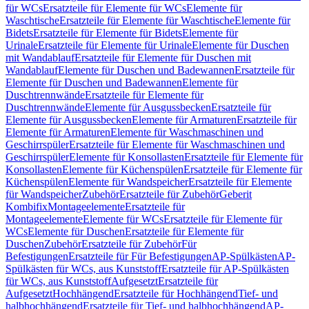
für WCs
Ersatzteile für Elemente für WCs
Elemente für
Waschtische
Ersatzteile für Elemente für Waschtische
Elemente für
Bidets
Ersatzteile für Elemente für Bidets
Elemente für
Urinale
Ersatzteile für Elemente für Urinale
Elemente für Duschen
mit Wandablauf
Ersatzteile für Elemente für Duschen mit
Wandablauf
Elemente für Duschen und Badewannen
Ersatzteile für
Elemente für Duschen und Badewannen
Elemente für
Duschtrennwände
Ersatzteile für Elemente für
Duschtrennwände
Elemente für Ausgussbecken
Ersatzteile für
Elemente für Ausgussbecken
Elemente für Armaturen
Ersatzteile für
Elemente für Armaturen
Elemente für Waschmaschinen und
Geschirrspüler
Ersatzteile für Elemente für Waschmaschinen und
Geschirrspüler
Elemente für Konsollasten
Ersatzteile für Elemente für
Konsollasten
Elemente für Küchenspülen
Ersatzteile für Elemente für
Küchenspülen
Elemente für Wandspeicher
Ersatzteile für Elemente
für Wandspeicher
Zubehör
Ersatzteile für Zubehör
Geberit
Kombifix
Montageelemente
Ersatzteile für
Montageelemente
Elemente für WCs
Ersatzteile für Elemente für
WCs
Elemente für Duschen
Ersatzteile für Elemente für
Duschen
Zubehör
Ersatzteile für Zubehör
Für
Befestigungen
Ersatzteile für Für Befestigungen
AP-Spülkästen
AP-
Spülkästen für WCs, aus Kunststoff
Ersatzteile für AP-Spülkästen
für WCs, aus Kunststoff
Aufgesetzt
Ersatzteile für
Aufgesetzt
Hochhängend
Ersatzteile für Hochhängend
Tief- und
halbhochhängend
Ersatzteile für Tief- und halbhochhängend
AP-