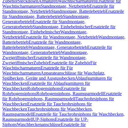
Zubehör
Steckdosen
Armaturen
Waschtischarmaturen
Ersatzteile für
Waschtischarmaturen
Standmontage, Netzbetrieb
Ersatzteile für
Standmontage, Netzbetrieb
Standmontage, Batteriebetrieb
Ersatzteile
für Standmontage, Batteriebetrieb
Standmontage,
Generatorbetrieb
Ersatzteile für Standmontage,
Generatorbetrieb
Standmontage, Einhebelmischer
Ersatzteile für
Standmontage, Einhebelmischer
Wandmontage,
Netzbetrieb
Ersatzteile für Wandmontage, Netzbetrieb
Wandmontage,
Batteriebetrieb
Ersatzteile für Wandmontage,
Batteriebetrieb
Wandmontage, Generatorbetrieb
Ersatzteile für
Wandmontage, Generatorbetrieb
Wandmontage,
Zweigriffmischer
Ersatzteile für Wandmontage,
Zweigriffmischer
Zubehör
Ersatzteile für Zubehör
Für
Waschtischarmaturen
Ersatzteile für Für
Waschtischarmaturen
Apparateanschlüsse für Waschplatz,
Spülbecken, Geräte und Ausgussbecken
Ablaufgarnituren für
Waschbecken
Ersatzteile für Ablaufgarnituren für
Waschbecken
Rohrbogensiphons
Ersatzteile für
Rohrbogensiphons
Rohrbogensiphons, Raumsparmodell
Ersatzteile
für Rohrbogensiphons, Raumsparmodell
Tauchrohrsiphons für
Waschbecken
Ersatzteile für Tauchrohrsiphons für
Waschbecken
Tauchrohrsiphons für Waschbecken,
Raumsparmodell
Ersatzteile für Tauchrohrsiphons für Waschbecken,
Raumsparmodell
UP-Siphons
Ersatzteile für UP-
Siphons
Waschbeckenanschlüsse
Ersatzteile für