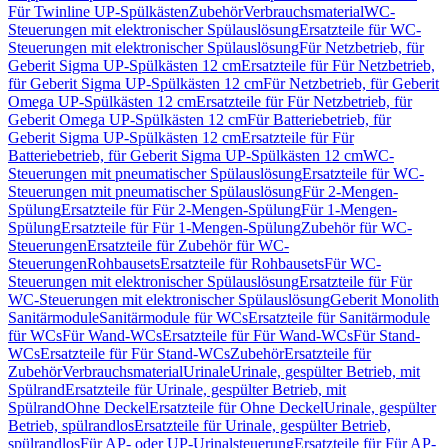
Für Twinline UP-Spülkästen
Zubehör
Verbrauchsmaterial
WC-
Steuerungen mit elektronischer Spülauslösung
Ersatzteile für WC-
Steuerungen mit elektronischer Spülauslösung
Für Netzbetrieb, für
Geberit Sigma UP-Spülkästen 12 cm
Ersatzteile für Für Netzbetrieb,
für Geberit Sigma UP-Spülkästen 12 cm
Für Netzbetrieb, für Geberit
Omega UP-Spülkästen 12 cm
Ersatzteile für Für Netzbetrieb, für
Geberit Omega UP-Spülkästen 12 cm
Für Batteriebetrieb, für
Geberit Sigma UP-Spülkästen 12 cm
Ersatzteile für Für
Batteriebetrieb, für Geberit Sigma UP-Spülkästen 12 cm
WC-
Steuerungen mit pneumatischer Spülauslösung
Ersatzteile für WC-
Steuerungen mit pneumatischer Spülauslösung
Für 2-Mengen-
Spülung
Ersatzteile für Für 2-Mengen-Spülung
Für 1-Mengen-
Spülung
Ersatzteile für Für 1-Mengen-Spülung
Zubehör für WC-
Steuerungen
Ersatzteile für Zubehör für WC-
Steuerungen
Rohbausets
Ersatzteile für Rohbausets
Für WC-
Steuerungen mit elektronischer Spülauslösung
Ersatzteile für Für
WC-Steuerungen mit elektronischer Spülauslösung
Geberit Monolith
Sanitärmodule
Sanitärmodule für WCs
Ersatzteile für Sanitärmodule
für WCs
Für Wand-WCs
Ersatzteile für Für Wand-WCs
Für Stand-
WCs
Ersatzteile für Für Stand-WCs
Zubehör
Ersatzteile für
Zubehör
Verbrauchsmaterial
Urinale
Urinale, gespülter Betrieb, mit
Spülrand
Ersatzteile für Urinale, gespülter Betrieb, mit
Spülrand
Ohne Deckel
Ersatzteile für Ohne Deckel
Urinale, gespülter
Betrieb, spülrandlos
Ersatzteile für Urinale, gespülter Betrieb,
spülrandlos
Für AP- oder UP-Urinalsteuerung
Ersatzteile für Für AP-