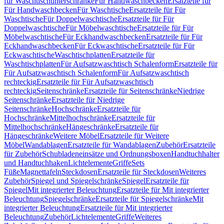
für Waschtischunterschränke
Für Handwaschbecken
Ersatzteile für
Für Handwaschbecken
Für Waschtische
Ersatzteile für Für
Waschtische
Für Doppelwaschtische
Ersatzteile für Für
Doppelwaschtische
Für Möbelwaschtische
Ersatzteile für Für
Möbelwaschtische
Für Eckhandwaschbecken
Ersatzteile für Für
Eckhandwaschbecken
Für Eckwaschtische
Ersatzteile für Für
Eckwaschtische
Waschtischplatten
Ersatzteile für
Waschtischplatten
Für Aufsatzwaschtisch Schalenform
Ersatzteile für
Für Aufsatzwaschtisch Schalenform
Für Aufsatzwaschtisch
rechteckig
Ersatzteile für Für Aufsatzwaschtisch
rechteckig
Seitenschränke
Ersatzteile für Seitenschränke
Niedrige
Seitenschränke
Ersatzteile für Niedrige
Seitenschränke
Hochschränke
Ersatzteile für
Hochschränke
Mittelhochschränke
Ersatzteile für
Mittelhochschränke
Hängeschränke
Ersatzteile für
Hängeschränke
Weitere Möbel
Ersatzteile für Weitere
Möbel
Wandablagen
Ersatzteile für Wandablagen
Zubehör
Ersatzteile
für Zubehör
Schubladeneinsätze und Ordnungsboxen
Handtuchhalter
und Handtuchhaken
Lichtelemente
Griffe
Sets
Füße
Magnettafeln
Steckdosen
Ersatzteile für Steckdosen
Weiteres
Zubehör
Spiegel und Spiegelschränke
Spiegel
Ersatzteile für
Spiegel
Mit integrierter Beleuchtung
Ersatzteile für Mit integrierter
Beleuchtung
Spiegelschränke
Ersatzteile für Spiegelschränke
Mit
integrierter Beleuchtung
Ersatzteile für Mit integrierter
Beleuchtung
Zubehör
Lichtelemente
Griffe
Weiteres