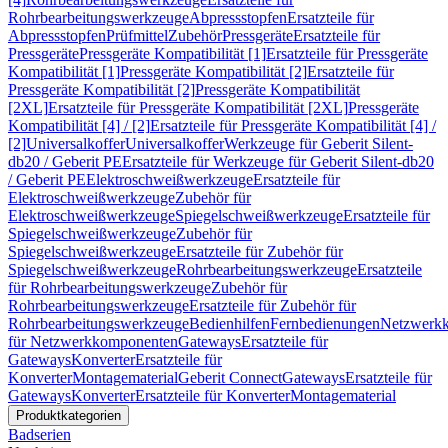
Rohrbearbeitungswerkzeuge
Abpressstopfen
Ersatzteile für
Abpressstopfen
Prüfmittel
Zubehör
Pressgeräte
Ersatzteile für
Pressgeräte
Pressgeräte Kompatibilität [1]
Ersatzteile für Pressgeräte
Kompatibilität [1]
Pressgeräte Kompatibilität [2]
Ersatzteile für
Pressgeräte Kompatibilität [2]
Pressgeräte Kompatibilität
[2XL]
Ersatzteile für Pressgeräte Kompatibilität [2XL]
Pressgeräte
Kompatibilität [4] / [2]
Ersatzteile für Pressgeräte Kompatibilität [4] /
[2]
Universalkoffer
Universalkoffer
Werkzeuge für Geberit Silent-
db20 / Geberit PE
Ersatzteile für Werkzeuge für Geberit Silent-db20
/ Geberit PE
Elektroschweißwerkzeuge
Ersatzteile für
Elektroschweißwerkzeuge
Zubehör für
Elektroschweißwerkzeuge
Spiegelschweißwerkzeuge
Ersatzteile für
Spiegelschweißwerkzeuge
Zubehör für
Spiegelschweißwerkzeuge
Ersatzteile für Zubehör für
Spiegelschweißwerkzeuge
Rohrbearbeitungswerkzeuge
Ersatzteile
für Rohrbearbeitungswerkzeuge
Zubehör für
Rohrbearbeitungswerkzeuge
Ersatzteile für Zubehör für
Rohrbearbeitungswerkzeuge
Bedienhilfen
Fernbedienungen
Netzwerk
für Netzwerkkomponenten
Gateways
Ersatzteile für
Gateways
Konverter
Ersatzteile für
Konverter
Montagematerial
Geberit Connect
Gateways
Ersatzteile für
Gateways
Konverter
Ersatzteile für Konverter
Montagematerial
Produktkategorien
Badserien