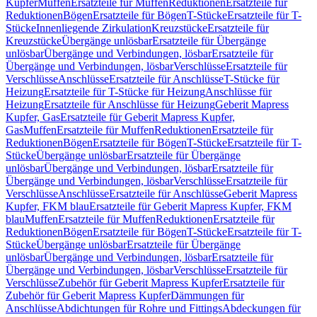
Kupfer
Muffen
Ersatzteile für Muffen
Reduktionen
Ersatzteile für
Reduktionen
Bögen
Ersatzteile für Bögen
T-Stücke
Ersatzteile für T-
Stücke
Innenliegende Zirkulation
Kreuzstücke
Ersatzteile für
Kreuzstücke
Übergänge unlösbar
Ersatzteile für Übergänge
unlösbar
Übergänge und Verbindungen, lösbar
Ersatzteile für
Übergänge und Verbindungen, lösbar
Verschlüsse
Ersatzteile für
Verschlüsse
Anschlüsse
Ersatzteile für Anschlüsse
T-Stücke für
Heizung
Ersatzteile für T-Stücke für Heizung
Anschlüsse für
Heizung
Ersatzteile für Anschlüsse für Heizung
Geberit Mapress
Kupfer, Gas
Ersatzteile für Geberit Mapress Kupfer,
Gas
Muffen
Ersatzteile für Muffen
Reduktionen
Ersatzteile für
Reduktionen
Bögen
Ersatzteile für Bögen
T-Stücke
Ersatzteile für T-
Stücke
Übergänge unlösbar
Ersatzteile für Übergänge
unlösbar
Übergänge und Verbindungen, lösbar
Ersatzteile für
Übergänge und Verbindungen, lösbar
Verschlüsse
Ersatzteile für
Verschlüsse
Anschlüsse
Ersatzteile für Anschlüsse
Geberit Mapress
Kupfer, FKM blau
Ersatzteile für Geberit Mapress Kupfer, FKM
blau
Muffen
Ersatzteile für Muffen
Reduktionen
Ersatzteile für
Reduktionen
Bögen
Ersatzteile für Bögen
T-Stücke
Ersatzteile für T-
Stücke
Übergänge unlösbar
Ersatzteile für Übergänge
unlösbar
Übergänge und Verbindungen, lösbar
Ersatzteile für
Übergänge und Verbindungen, lösbar
Verschlüsse
Ersatzteile für
Verschlüsse
Zubehör für Geberit Mapress Kupfer
Ersatzteile für
Zubehör für Geberit Mapress Kupfer
Dämmungen für
Anschlüsse
Abdichtungen für Rohre und Fittings
Abdeckungen für