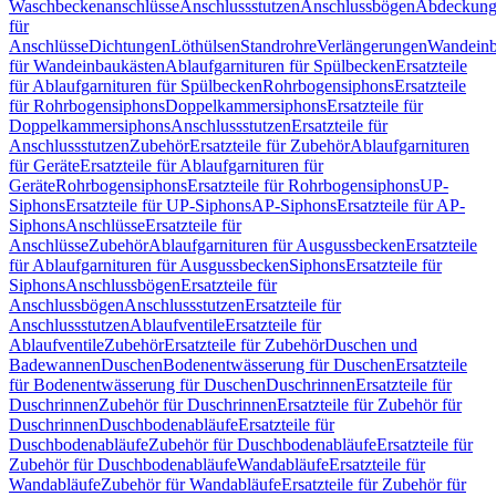
Waschbeckenanschlüsse
Anschlussstutzen
Anschlussbögen
Abdeckung
für
Anschlüsse
Dichtungen
Löthülsen
Standrohre
Verlängerungen
Wandeinb
für Wandeinbaukästen
Ablaufgarnituren für Spülbecken
Ersatzteile
für Ablaufgarnituren für Spülbecken
Rohrbogensiphons
Ersatzteile
für Rohrbogensiphons
Doppelkammersiphons
Ersatzteile für
Doppelkammersiphons
Anschlussstutzen
Ersatzteile für
Anschlussstutzen
Zubehör
Ersatzteile für Zubehör
Ablaufgarnituren
für Geräte
Ersatzteile für Ablaufgarnituren für
Geräte
Rohrbogensiphons
Ersatzteile für Rohrbogensiphons
UP-
Siphons
Ersatzteile für UP-Siphons
AP-Siphons
Ersatzteile für AP-
Siphons
Anschlüsse
Ersatzteile für
Anschlüsse
Zubehör
Ablaufgarnituren für Ausgussbecken
Ersatzteile
für Ablaufgarnituren für Ausgussbecken
Siphons
Ersatzteile für
Siphons
Anschlussbögen
Ersatzteile für
Anschlussbögen
Anschlussstutzen
Ersatzteile für
Anschlussstutzen
Ablaufventile
Ersatzteile für
Ablaufventile
Zubehör
Ersatzteile für Zubehör
Duschen und
Badewannen
Duschen
Bodenentwässerung für Duschen
Ersatzteile
für Bodenentwässerung für Duschen
Duschrinnen
Ersatzteile für
Duschrinnen
Zubehör für Duschrinnen
Ersatzteile für Zubehör für
Duschrinnen
Duschbodenabläufe
Ersatzteile für
Duschbodenabläufe
Zubehör für Duschbodenabläufe
Ersatzteile für
Zubehör für Duschbodenabläufe
Wandabläufe
Ersatzteile für
Wandabläufe
Zubehör für Wandabläufe
Ersatzteile für Zubehör für