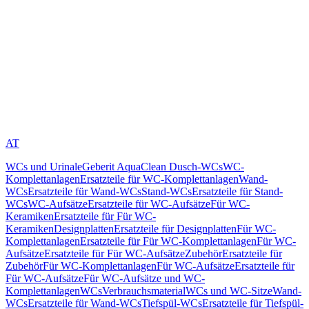
AT
WCs und Urinale
Geberit AquaClean Dusch-WCs
WC-
Komplettanlagen
Ersatzteile für WC-Komplettanlagen
Wand-
WCs
Ersatzteile für Wand-WCs
Stand-WCs
Ersatzteile für Stand-
WCs
WC-Aufsätze
Ersatzteile für WC-Aufsätze
Für WC-
Keramiken
Ersatzteile für Für WC-
Keramiken
Designplatten
Ersatzteile für Designplatten
Für WC-
Komplettanlagen
Ersatzteile für Für WC-Komplettanlagen
Für WC-
Aufsätze
Ersatzteile für Für WC-Aufsätze
Zubehör
Ersatzteile für
Zubehör
Für WC-Komplettanlagen
Für WC-Aufsätze
Ersatzteile für
Für WC-Aufsätze
Für WC-Aufsätze und WC-
Komplettanlagen
WCs
Verbrauchsmaterial
WCs und WC-Sitze
Wand-
WCs
Ersatzteile für Wand-WCs
Tiefspül-WCs
Ersatzteile für Tiefspül-