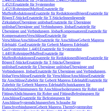
1.4521
Ersatzteile für Systemrohre
1.4521
Rohrnippel
Muffen
Ersatzteile für
Muffen
Reduktionen
Ersatzteile für Reduktionen
Bögen
Ersatzteile für
Bögen
T-Stücke
Ersatzteile für T-Stücke
Innenliegende
Zirkulation
Übergänge unlösbar
Ersatzteile für Übergänge
unlösbar
Übergänge und Verbindungen, lösbar
Ersatzteile für
Übergänge und Verbindungen, lösbar
Kompensatoren
Ersatzteile für
Kompensatoren
Verschlüsse
Ersatzteile für
Verschlüsse
Anschlüsse
Ersatzteile für Anschlüsse
Geberit Mapress
Edelstahl, Gas
Ersatzteile für Geberit Mapress Edelstahl,
Gas
Systemrohre 1.4401
Ersatzteile für Systemrohre
1.4401
Rohrnippel
Muffen
Ersatzteile für
Muffen
Reduktionen
Ersatzteile für Reduktionen
Bögen
Ersatzteile für
Bögen
T-Stücke
Ersatzteile für T-Stücke
Übergänge
unlösbar
Ersatzteile für Übergänge unlösbar
Übergänge und
Verbindungen, lösbar
Ersatzteile für Übergänge und Verbindungen,
lösbar
Verschlüsse
Ersatzteile für Verschlüsse
Anschlüsse
Ersatzteile
für Anschlüsse
Zubehör für Geberit Mapress Edelstahl
Ersatzteile für
Zubehör für Geberit Mapress Edelstahl
Schutzkappen für
Rohrende
Dämmungen für Anschlüsse
Isolierungen für Rohre und
Fittings
Abdichtungen für Rohre und Fittings
Befestigungen für
Anschlüsse
Ersatzteile für Befestigungen für
Anschlüsse
Systemdichtungen
Sets Schraube für
Flanschverbindungen
Geberit Mapress Therm
Systemrohre