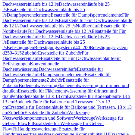
Dachwassereinläufe bis 12 l/s
Dachwassereinläufe bis 25
l/s
Ersatzteile für Dachwassereinläufe bis 25
l/s
Dampfsperrenelemente
Ersatzteile für Dampfsperrenelemente
Für
Dachwassereinläufe bis 12 l/s
Ersatzteile für Für Dachwassereinläufe
bis 12 l/s
Dachwassereinläufe bis 25 l/s
Notüberläufe
Ersatzteile für
Notüberläufe
Für Dachwassereinläufe bis 12 l/s
Ersatzteile für Für
Dachwassereinläufe bis 12 l/s
Dachwassereinläufe bis 25
l/s
Ersatzteile für Dachwassereinläufe bis 25
l/s
Befestigungen
Befestigungssystem d40–200
Befestigungssystem
d250–315
Zubehör
Ersatzteile für Zubehör
Für
Dachwassereinläufe
Ersatzteile für Für Dachwassereinläufe
Für
Befestigungen
Konventionelle
Dachentwässerung
Dachwassereinläufe
Ersatzteile für
Dachwassereinläufe
Dampfsperrenelemente
Ersatzteile für
Dampfsperrenelemente
Zubehör
Ersatzteile für
Zubehör
Bodenentwässerung
Flächenentwässerung für drinnen und
draußen
Ersatzteile für Flächenentwässerung für drinnen und
draußen
Bodenabläufe 13 x 13 cm
Ersatzteile für Bodenabläufe 13 x
13 cm
Bodeneinläufe für Balkone und Terrassen, 13 x 13
cm
Ersatzteile für Bodeneinläufe für Balkone und Terrassen, 13 x 13
cm
Zubehör
Ersatzteile für Zubehör
Werkzeuge,
Netzwerkkomponenten und Software
Werkzeuge
Werkzeuge für
Geberit FlowFit
Ersatzteile für Werkzeuge für Geberit
FlowFit
Handpresswerkzeuge
Ersatzteile für
Handpresswerkzeuge
Presswerkzeuge Kompatibilität [1]
Ersatzteile