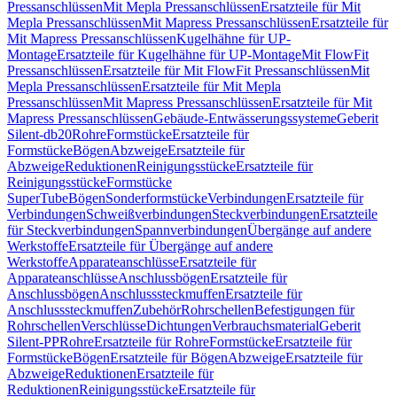
Pressanschlüssen
Mit Mepla Pressanschlüssen
Ersatzteile für Mit
Mepla Pressanschlüssen
Mit Mapress Pressanschlüssen
Ersatzteile für
Mit Mapress Pressanschlüssen
Kugelhähne für UP-
Montage
Ersatzteile für Kugelhähne für UP-Montage
Mit FlowFit
Pressanschlüssen
Ersatzteile für Mit FlowFit Pressanschlüssen
Mit
Mepla Pressanschlüssen
Ersatzteile für Mit Mepla
Pressanschlüssen
Mit Mapress Pressanschlüssen
Ersatzteile für Mit
Mapress Pressanschlüssen
Gebäude-Entwässerungssysteme
Geberit
Silent-db20
Rohre
Formstücke
Ersatzteile für
Formstücke
Bögen
Abzweige
Ersatzteile für
Abzweige
Reduktionen
Reinigungsstücke
Ersatzteile für
Reinigungsstücke
Formstücke
SuperTube
Bögen
Sonderformstücke
Verbindungen
Ersatzteile für
Verbindungen
Schweißverbindungen
Steckverbindungen
Ersatzteile
für Steckverbindungen
Spannverbindungen
Übergänge auf andere
Werkstoffe
Ersatzteile für Übergänge auf andere
Werkstoffe
Apparateanschlüsse
Ersatzteile für
Apparateanschlüsse
Anschlussbögen
Ersatzteile für
Anschlussbögen
Anschlusssteckmuffen
Ersatzteile für
Anschlusssteckmuffen
Zubehör
Rohrschellen
Befestigungen für
Rohrschellen
Verschlüsse
Dichtungen
Verbrauchsmaterial
Geberit
Silent-PP
Rohre
Ersatzteile für Rohre
Formstücke
Ersatzteile für
Formstücke
Bögen
Ersatzteile für Bögen
Abzweige
Ersatzteile für
Abzweige
Reduktionen
Ersatzteile für
Reduktionen
Reinigungsstücke
Ersatzteile für