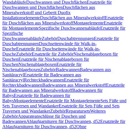
Wandabläufe
Duschwannen und Duschflächen
Ersatzteile für
Duschwannen und Duschflächen
Duschflächen aus
Mineralwerkstoff und Geberit Duofix
Installationselemente
Duschflächen aus Mineralwerkstoff
Ersatzteile
für Duschflächen aus Mineralwerkstoff
Montagelemente
Ersatzteile
für Montagelemente
Spezifische Duschwannenabläufe
Ersatzteile für
Spezifische
Duschwannenabläufe
Zubehör
Duschabtrennungen
Ersatzteile für
Duschabtrennungen
Duschseitenwände für Walk-in-
Dusche
Ersatzteile für Duschseitenwände für Walk-in-
Dusche
Zubehör
Ersatzteile für Zubehör
Nischenablageboxen für
Duschen
Ersatzteile für Nischenablageboxen für
Duschen
Nischenablageboxen
Ersatzteile für
Nischenablageboxen
Zubehör
Badewannen
Badewannen aus
Sanitäracryl
Ersatzteile für Badewannen aus
Sanitäracryl
Rechteckbadewannen
Ersatzteile für
Rechteckbadewannen
Badewannen aus Mineralwerkstoff
Ersatzteile
für Badewannen aus Mineralwerkstoff
Badewannen für
Babys
Ersatzteile für Badewannen für
Babys
Montagelemente
Ersatzteile für Montagelemente
Sets Füße und
Sets Traversen und Wandanker
Ersatzteile für Sets Füße und Sets
Traversen und Wandanker
Zubehör
Reparatursets
Weiteres
Zubehör
Apparateanschlüsse für Duschen und
Badewannen
Ablaufgarnituren für Duschwannen, d52
Ersatzteile für
Ablaufgarnituren für Duschwannen, d52
Ohne