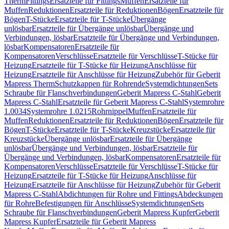
Therm
Fittings
Ersatzteile für Fittings
Muffen
Ersatzteile für
Muffen
Reduktionen
Ersatzteile für Reduktionen
Bögen
Ersatzteile für
Bögen
T-Stücke
Ersatzteile für T-Stücke
Übergänge
unlösbar
Ersatzteile für Übergänge unlösbar
Übergänge und
Verbindungen, lösbar
Ersatzteile für Übergänge und Verbindungen,
lösbar
Kompensatoren
Ersatzteile für
Kompensatoren
Verschlüsse
Ersatzteile für Verschlüsse
T-Stücke für
Heizung
Ersatzteile für T-Stücke für Heizung
Anschlüsse für
Heizung
Ersatzteile für Anschlüsse für Heizung
Zubehör für Geberit
Mapress Therm
Schutzkappen für Rohrende
Systemdichtungen
Sets
Schraube für Flanschverbindungen
Geberit Mapress C-Stahl
Geberit
Mapress C-Stahl
Ersatzteile für Geberit Mapress C-Stahl
Systemrohre
1.0034
Systemrohre 1.0215
Rohrnippel
Muffen
Ersatzteile für
Muffen
Reduktionen
Ersatzteile für Reduktionen
Bögen
Ersatzteile für
Bögen
T-Stücke
Ersatzteile für T-Stücke
Kreuzstücke
Ersatzteile für
Kreuzstücke
Übergänge unlösbar
Ersatzteile für Übergänge
unlösbar
Übergänge und Verbindungen, lösbar
Ersatzteile für
Übergänge und Verbindungen, lösbar
Kompensatoren
Ersatzteile für
Kompensatoren
Verschlüsse
Ersatzteile für Verschlüsse
T-Stücke für
Heizung
Ersatzteile für T-Stücke für Heizung
Anschlüsse für
Heizung
Ersatzteile für Anschlüsse für Heizung
Zubehör für Geberit
Mapress C-Stahl
Abdichtungen für Rohre und Fittings
Abdeckungen
für Rohre
Befestigungen für Anschlüsse
Systemdichtungen
Sets
Schraube für Flanschverbindungen
Geberit Mapress Kupfer
Geberit
Mapress Kupfer
Ersatzteile für Geberit Mapress