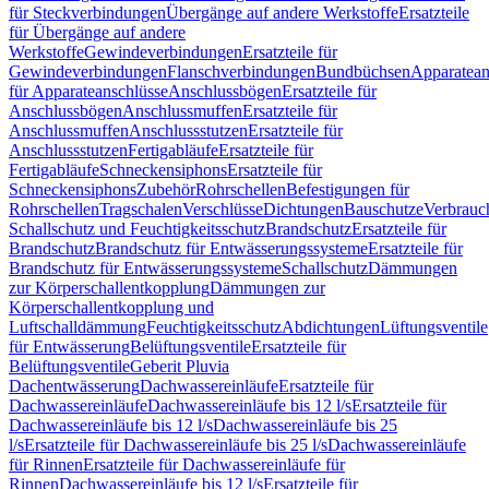
für Steckverbindungen
Übergänge auf andere Werkstoffe
Ersatzteile
für Übergänge auf andere
Werkstoffe
Gewindeverbindungen
Ersatzteile für
Gewindeverbindungen
Flanschverbindungen
Bundbüchsen
Apparatean
für Apparateanschlüsse
Anschlussbögen
Ersatzteile für
Anschlussbögen
Anschlussmuffen
Ersatzteile für
Anschlussmuffen
Anschlussstutzen
Ersatzteile für
Anschlussstutzen
Fertigabläufe
Ersatzteile für
Fertigabläufe
Schneckensiphons
Ersatzteile für
Schneckensiphons
Zubehör
Rohrschellen
Befestigungen für
Rohrschellen
Tragschalen
Verschlüsse
Dichtungen
Bauschutze
Verbrauc
Schallschutz und Feuchtigkeitsschutz
Brandschutz
Ersatzteile für
Brandschutz
Brandschutz für Entwässerungssysteme
Ersatzteile für
Brandschutz für Entwässerungssysteme
Schallschutz
Dämmungen
zur Körperschallentkopplung
Dämmungen zur
Körperschallentkopplung und
Luftschalldämmung
Feuchtigkeitsschutz
Abdichtungen
Lüftungsventile
für Entwässerung
Belüftungsventile
Ersatzteile für
Belüftungsventile
Geberit Pluvia
Dachentwässerung
Dachwassereinläufe
Ersatzteile für
Dachwassereinläufe
Dachwassereinläufe bis 12 l/s
Ersatzteile für
Dachwassereinläufe bis 12 l/s
Dachwassereinläufe bis 25
l/s
Ersatzteile für Dachwassereinläufe bis 25 l/s
Dachwassereinläufe
für Rinnen
Ersatzteile für Dachwassereinläufe für
Rinnen
Dachwassereinläufe bis 12 l/s
Ersatzteile für