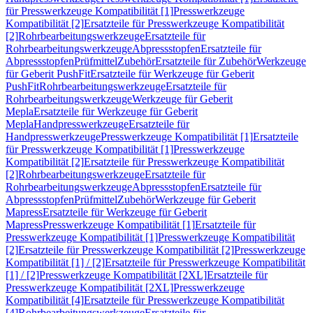
für Presswerkzeuge Kompatibilität [1]
Presswerkzeuge
Kompatibilität [2]
Ersatzteile für Presswerkzeuge Kompatibilität
[2]
Rohrbearbeitungswerkzeuge
Ersatzteile für
Rohrbearbeitungswerkzeuge
Abpressstopfen
Ersatzteile für
Abpressstopfen
Prüfmittel
Zubehör
Ersatzteile für Zubehör
Werkzeuge
für Geberit PushFit
Ersatzteile für Werkzeuge für Geberit
PushFit
Rohrbearbeitungswerkzeuge
Ersatzteile für
Rohrbearbeitungswerkzeuge
Werkzeuge für Geberit
Mepla
Ersatzteile für Werkzeuge für Geberit
Mepla
Handpresswerkzeuge
Ersatzteile für
Handpresswerkzeuge
Presswerkzeuge Kompatibilität [1]
Ersatzteile
für Presswerkzeuge Kompatibilität [1]
Presswerkzeuge
Kompatibilität [2]
Ersatzteile für Presswerkzeuge Kompatibilität
[2]
Rohrbearbeitungswerkzeuge
Ersatzteile für
Rohrbearbeitungswerkzeuge
Abpressstopfen
Ersatzteile für
Abpressstopfen
Prüfmittel
Zubehör
Werkzeuge für Geberit
Mapress
Ersatzteile für Werkzeuge für Geberit
Mapress
Presswerkzeuge Kompatibilität [1]
Ersatzteile für
Presswerkzeuge Kompatibilität [1]
Presswerkzeuge Kompatibilität
[2]
Ersatzteile für Presswerkzeuge Kompatibilität [2]
Presswerkzeuge
Kompatibilität [1] / [2]
Ersatzteile für Presswerkzeuge Kompatibilität
[1] / [2]
Presswerkzeuge Kompatibilität [2XL]
Ersatzteile für
Presswerkzeuge Kompatibilität [2XL]
Presswerkzeuge
Kompatibilität [4]
Ersatzteile für Presswerkzeuge Kompatibilität
[4]
Rohrbearbeitungswerkzeuge
Ersatzteile für