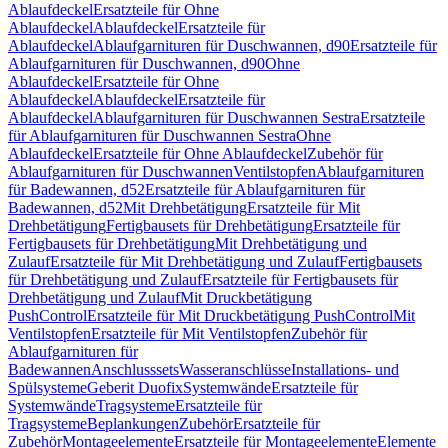
Ablaufdeckel
Ersatzteile für Ohne
Ablaufdeckel
Ablaufdeckel
Ersatzteile für
Ablaufdeckel
Ablaufgarnituren für Duschwannen, d90
Ersatzteile für
Ablaufgarnituren für Duschwannen, d90
Ohne
Ablaufdeckel
Ersatzteile für Ohne
Ablaufdeckel
Ablaufdeckel
Ersatzteile für
Ablaufdeckel
Ablaufgarnituren für Duschwannen Sestra
Ersatzteile
für Ablaufgarnituren für Duschwannen Sestra
Ohne
Ablaufdeckel
Ersatzteile für Ohne Ablaufdeckel
Zubehör für
Ablaufgarnituren für Duschwannen
Ventilstopfen
Ablaufgarnituren
für Badewannen, d52
Ersatzteile für Ablaufgarnituren für
Badewannen, d52
Mit Drehbetätigung
Ersatzteile für Mit
Drehbetätigung
Fertigbausets für Drehbetätigung
Ersatzteile für
Fertigbausets für Drehbetätigung
Mit Drehbetätigung und
Zulauf
Ersatzteile für Mit Drehbetätigung und Zulauf
Fertigbausets
für Drehbetätigung und Zulauf
Ersatzteile für Fertigbausets für
Drehbetätigung und Zulauf
Mit Druckbetätigung
PushControl
Ersatzteile für Mit Druckbetätigung PushControl
Mit
Ventilstopfen
Ersatzteile für Mit Ventilstopfen
Zubehör für
Ablaufgarnituren für
Badewannen
Anschlusssets
Wasseranschlüsse
Installations- und
Spülsysteme
Geberit Duofix
Systemwände
Ersatzteile für
Systemwände
Tragsysteme
Ersatzteile für
Tragsysteme
Beplankungen
Zubehör
Ersatzteile für
Zubehör
Montageelemente
Ersatzteile für Montageelemente
Elemente