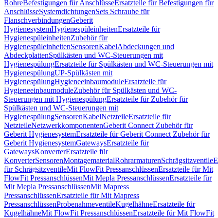
Rohre
Befestigungen für Anschlüsse
Ersatzteile für Befestigungen für
Anschlüsse
Systemdichtungen
Sets Schraube für
Flanschverbindungen
Geberit
Hygienesystem
Hygienespüleinheiten
Ersatzteile für
Hygienespüleinheiten
Zubehör für
Hygienespüleinheiten
Sensoren
Kabel
Abdeckungen und
Abdeckplatten
Spülkästen und WC-Steuerungen mit
Hygienespülung
Ersatzteile für Spülkästen und WC-Steuerungen mit
Hygienespülung
UP-Spülkästen mit
Hygienespülung
Hygieneeinbaumodule
Ersatzteile für
Hygieneeinbaumodule
Zubehör für Spülkästen und WC-
Steuerungen mit Hygienespülung
Ersatzteile für Zubehör für
Spülkästen und WC-Steuerungen mit
Hygienespülung
Sensoren
Kabel
Netzteile
Ersatzteile für
Netzteile
Netzwerkkomponenten
Geberit Connect Zubehör für
Geberit Hygienesystem
Ersatzteile für Geberit Connect Zubehör für
Geberit Hygienesystem
Gateways
Ersatzteile für
Gateways
Konverter
Ersatzteile für
Konverter
Sensoren
Montagematerial
Rohrarmaturen
Schrägsitzventile
E
für Schrägsitzventile
Mit FlowFit Pressanschlüssen
Ersatzteile für Mit
FlowFit Pressanschlüssen
Mit Mepla Pressanschlüssen
Ersatzteile für
Mit Mepla Pressanschlüssen
Mit Mapress
Pressanschlüssen
Ersatzteile für Mit Mapress
Pressanschlüssen
Probenahmeventile
Kugelhähne
Ersatzteile für
Kugelhähne
Mit FlowFit Pressanschlüssen
Ersatzteile für Mit FlowFit