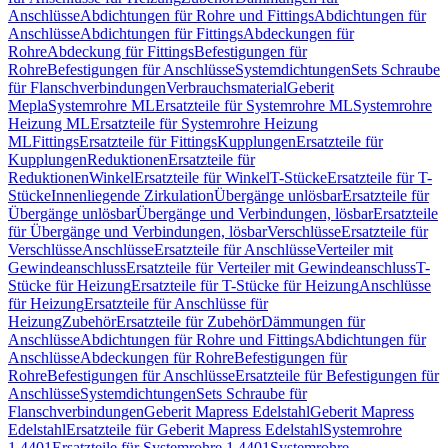
Anschlüsse
Abdichtungen für Rohre und Fittings
Abdichtungen für
Anschlüsse
Abdichtungen für Fittings
Abdeckungen für
Rohre
Abdeckung für Fittings
Befestigungen für
Rohre
Befestigungen für Anschlüsse
Systemdichtungen
Sets Schraube
für Flanschverbindungen
Verbrauchsmaterial
Geberit
Mepla
Systemrohre ML
Ersatzteile für Systemrohre ML
Systemrohre
Heizung ML
Ersatzteile für Systemrohre Heizung
ML
Fittings
Ersatzteile für Fittings
Kupplungen
Ersatzteile für
Kupplungen
Reduktionen
Ersatzteile für
Reduktionen
Winkel
Ersatzteile für Winkel
T-Stücke
Ersatzteile für T-
Stücke
Innenliegende Zirkulation
Übergänge unlösbar
Ersatzteile für
Übergänge unlösbar
Übergänge und Verbindungen, lösbar
Ersatzteile
für Übergänge und Verbindungen, lösbar
Verschlüsse
Ersatzteile für
Verschlüsse
Anschlüsse
Ersatzteile für Anschlüsse
Verteiler mit
Gewindeanschluss
Ersatzteile für Verteiler mit Gewindeanschluss
T-
Stücke für Heizung
Ersatzteile für T-Stücke für Heizung
Anschlüsse
für Heizung
Ersatzteile für Anschlüsse für
Heizung
Zubehör
Ersatzteile für Zubehör
Dämmungen für
Anschlüsse
Abdichtungen für Rohre und Fittings
Abdichtungen für
Anschlüsse
Abdeckungen für Rohre
Befestigungen für
Rohre
Befestigungen für Anschlüsse
Ersatzteile für Befestigungen für
Anschlüsse
Systemdichtungen
Sets Schraube für
Flanschverbindungen
Geberit Mapress Edelstahl
Geberit Mapress
Edelstahl
Ersatzteile für Geberit Mapress Edelstahl
Systemrohre
1.4401
Ersatzteile für Systemrohre 1.4401
Systemrohre