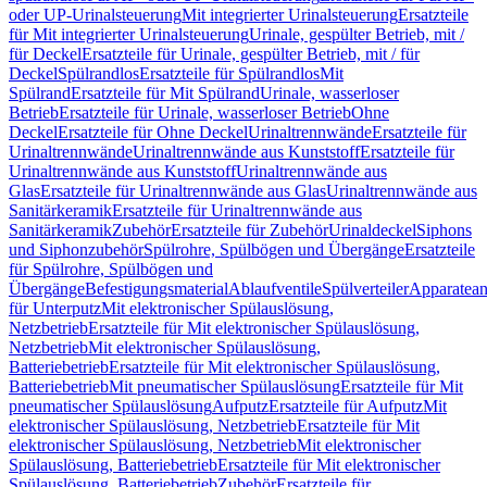
oder UP-Urinalsteuerung
Mit integrierter Urinalsteuerung
Ersatzteile
für Mit integrierter Urinalsteuerung
Urinale, gespülter Betrieb, mit /
für Deckel
Ersatzteile für Urinale, gespülter Betrieb, mit / für
Deckel
Spülrandlos
Ersatzteile für Spülrandlos
Mit
Spülrand
Ersatzteile für Mit Spülrand
Urinale, wasserloser
Betrieb
Ersatzteile für Urinale, wasserloser Betrieb
Ohne
Deckel
Ersatzteile für Ohne Deckel
Urinaltrennwände
Ersatzteile für
Urinaltrennwände
Urinaltrennwände aus Kunststoff
Ersatzteile für
Urinaltrennwände aus Kunststoff
Urinaltrennwände aus
Glas
Ersatzteile für Urinaltrennwände aus Glas
Urinaltrennwände aus
Sanitärkeramik
Ersatzteile für Urinaltrennwände aus
Sanitärkeramik
Zubehör
Ersatzteile für Zubehör
Urinaldeckel
Siphons
und Siphonzubehör
Spülrohre, Spülbögen und Übergänge
Ersatzteile
für Spülrohre, Spülbögen und
Übergänge
Befestigungsmaterial
Ablaufventile
Spülverteiler
Apparatean
für Unterputz
Mit elektronischer Spülauslösung,
Netzbetrieb
Ersatzteile für Mit elektronischer Spülauslösung,
Netzbetrieb
Mit elektronischer Spülauslösung,
Batteriebetrieb
Ersatzteile für Mit elektronischer Spülauslösung,
Batteriebetrieb
Mit pneumatischer Spülauslösung
Ersatzteile für Mit
pneumatischer Spülauslösung
Aufputz
Ersatzteile für Aufputz
Mit
elektronischer Spülauslösung, Netzbetrieb
Ersatzteile für Mit
elektronischer Spülauslösung, Netzbetrieb
Mit elektronischer
Spülauslösung, Batteriebetrieb
Ersatzteile für Mit elektronischer
Spülauslösung, Batteriebetrieb
Zubehör
Ersatzteile für