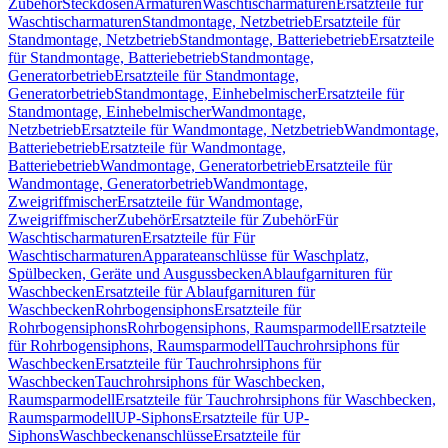
Zubehör
Steckdosen
Armaturen
Waschtischarmaturen
Ersatzteile für
Waschtischarmaturen
Standmontage, Netzbetrieb
Ersatzteile für
Standmontage, Netzbetrieb
Standmontage, Batteriebetrieb
Ersatzteile
für Standmontage, Batteriebetrieb
Standmontage,
Generatorbetrieb
Ersatzteile für Standmontage,
Generatorbetrieb
Standmontage, Einhebelmischer
Ersatzteile für
Standmontage, Einhebelmischer
Wandmontage,
Netzbetrieb
Ersatzteile für Wandmontage, Netzbetrieb
Wandmontage,
Batteriebetrieb
Ersatzteile für Wandmontage,
Batteriebetrieb
Wandmontage, Generatorbetrieb
Ersatzteile für
Wandmontage, Generatorbetrieb
Wandmontage,
Zweigriffmischer
Ersatzteile für Wandmontage,
Zweigriffmischer
Zubehör
Ersatzteile für Zubehör
Für
Waschtischarmaturen
Ersatzteile für Für
Waschtischarmaturen
Apparateanschlüsse für Waschplatz,
Spülbecken, Geräte und Ausgussbecken
Ablaufgarnituren für
Waschbecken
Ersatzteile für Ablaufgarnituren für
Waschbecken
Rohrbogensiphons
Ersatzteile für
Rohrbogensiphons
Rohrbogensiphons, Raumsparmodell
Ersatzteile
für Rohrbogensiphons, Raumsparmodell
Tauchrohrsiphons für
Waschbecken
Ersatzteile für Tauchrohrsiphons für
Waschbecken
Tauchrohrsiphons für Waschbecken,
Raumsparmodell
Ersatzteile für Tauchrohrsiphons für Waschbecken,
Raumsparmodell
UP-Siphons
Ersatzteile für UP-
Siphons
Waschbeckenanschlüsse
Ersatzteile für