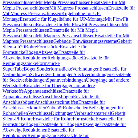
Pressanschlüssen
Mit Mepla Pressanschlüssen
Ersatzteile für Mit
Mepla Pressanschlüssen
Mit Mapress Pressanschlüssen
Ersatzteile für
Mit Mapress Pressanschlüssen
Kugelhähne für UP-
Montage
Ersatzteile für Kugelhähne für UP-Montage
Mit FlowFit
Pressanschlüssen
Ersatzteile für Mit FlowFit Pressanschlüssen
Mit
Mepla Pressanschlüssen
Ersatzteile für Mit Mepla
Pressanschlüssen
Mit Mapress Pressanschlüssen
Ersatzteile für Mit
Mapress Pressanschlüssen
Gebäude-Entwässerungssysteme
Geberit
Silent-db20
Rohre
Formstücke
Ersatzteile für
Formstücke
Bögen
Abzweige
Ersatzteile für
Abzweige
Reduktionen
Reinigungsstücke
Ersatzteile für
Reinigungsstücke
Formstücke
SuperTube
Bögen
Sonderformstücke
Verbindungen
Ersatzteile für
Verbindungen
Schweißverbindungen
Steckverbindungen
Ersatzteile
für Steckverbindungen
Spannverbindungen
Übergänge auf andere
Werkstoffe
Ersatzteile für Übergänge auf andere
Werkstoffe
Apparateanschlüsse
Ersatzteile für
Apparateanschlüsse
Anschlussbögen
Ersatzteile für
Anschlussbögen
Anschlusssteckmuffen
Ersatzteile für
Anschlusssteckmuffen
Zubehör
Rohrschellen
Befestigungen für
Rohrschellen
Verschlüsse
Dichtungen
Verbrauchsmaterial
Geberit
Silent-PP
Rohre
Ersatzteile für Rohre
Formstücke
Ersatzteile für
Formstücke
Bögen
Ersatzteile für Bögen
Abzweige
Ersatzteile für
Abzweige
Reduktionen
Ersatzteile für
Reduktionen
Reinigungsstücke
Ersatzteile für