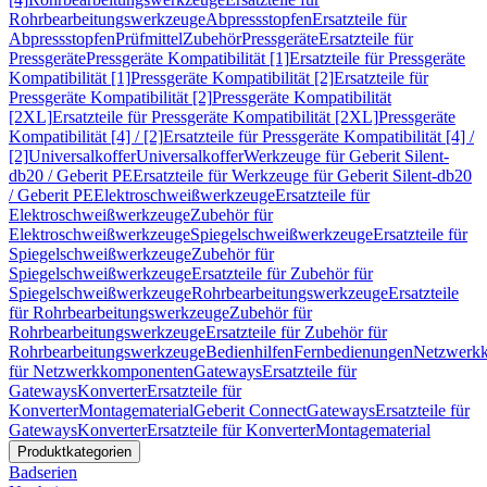
Rohrbearbeitungswerkzeuge
Abpressstopfen
Ersatzteile für
Abpressstopfen
Prüfmittel
Zubehör
Pressgeräte
Ersatzteile für
Pressgeräte
Pressgeräte Kompatibilität [1]
Ersatzteile für Pressgeräte
Kompatibilität [1]
Pressgeräte Kompatibilität [2]
Ersatzteile für
Pressgeräte Kompatibilität [2]
Pressgeräte Kompatibilität
[2XL]
Ersatzteile für Pressgeräte Kompatibilität [2XL]
Pressgeräte
Kompatibilität [4] / [2]
Ersatzteile für Pressgeräte Kompatibilität [4] /
[2]
Universalkoffer
Universalkoffer
Werkzeuge für Geberit Silent-
db20 / Geberit PE
Ersatzteile für Werkzeuge für Geberit Silent-db20
/ Geberit PE
Elektroschweißwerkzeuge
Ersatzteile für
Elektroschweißwerkzeuge
Zubehör für
Elektroschweißwerkzeuge
Spiegelschweißwerkzeuge
Ersatzteile für
Spiegelschweißwerkzeuge
Zubehör für
Spiegelschweißwerkzeuge
Ersatzteile für Zubehör für
Spiegelschweißwerkzeuge
Rohrbearbeitungswerkzeuge
Ersatzteile
für Rohrbearbeitungswerkzeuge
Zubehör für
Rohrbearbeitungswerkzeuge
Ersatzteile für Zubehör für
Rohrbearbeitungswerkzeuge
Bedienhilfen
Fernbedienungen
Netzwerk
für Netzwerkkomponenten
Gateways
Ersatzteile für
Gateways
Konverter
Ersatzteile für
Konverter
Montagematerial
Geberit Connect
Gateways
Ersatzteile für
Gateways
Konverter
Ersatzteile für Konverter
Montagematerial
Produktkategorien
Badserien