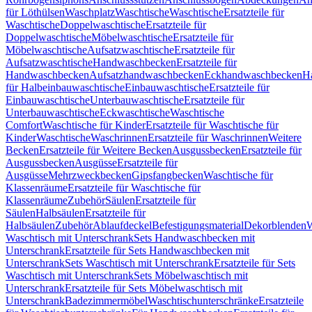
für Löthülsen
Waschplatz
Waschtische
Waschtische
Ersatzteile für
Waschtische
Doppelwaschtische
Ersatzteile für
Doppelwaschtische
Möbelwaschtische
Ersatzteile für
Möbelwaschtische
Aufsatzwaschtische
Ersatzteile für
Aufsatzwaschtische
Handwaschbecken
Ersatzteile für
Handwaschbecken
Aufsatzhandwaschbecken
Eckhandwaschbecken
H
für Halbeinbauwaschtische
Einbauwaschtische
Ersatzteile für
Einbauwaschtische
Unterbauwaschtische
Ersatzteile für
Unterbauwaschtische
Eckwaschtische
Waschtische
Comfort
Waschtische für Kinder
Ersatzteile für Waschtische für
Kinder
Waschtische
Waschrinnen
Ersatzteile für Waschrinnen
Weitere
Becken
Ersatzteile für Weitere Becken
Ausgussbecken
Ersatzteile für
Ausgussbecken
Ausgüsse
Ersatzteile für
Ausgüsse
Mehrzweckbecken
Gipsfangbecken
Waschtische für
Klassenräume
Ersatzteile für Waschtische für
Klassenräume
Zubehör
Säulen
Ersatzteile für
Säulen
Halbsäulen
Ersatzteile für
Halbsäulen
Zubehör
Ablaufdeckel
Befestigungsmaterial
Dekorblenden
W
Waschtisch mit Unterschrank
Sets Handwaschbecken mit
Unterschrank
Ersatzteile für Sets Handwaschbecken mit
Unterschrank
Sets Waschtisch mit Unterschrank
Ersatzteile für Sets
Waschtisch mit Unterschrank
Sets Möbelwaschtisch mit
Unterschrank
Ersatzteile für Sets Möbelwaschtisch mit
Unterschrank
Badezimmermöbel
Waschtischunterschränke
Ersatzteile