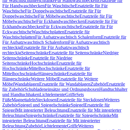
für Waschtischunterschränke
Für Handwaschbecken
Ersatzteile für
Für Handwaschbecken
Für Waschtische
Ersatzteile für Für
Waschtische
Für Doppelwaschtische
Ersatzteile für Für
Doppelwaschtische
Für Möbelwaschtische
Ersatzteile für Für
Möbelwaschtische
Für Eckhandwaschbecken
Ersatzteile für Für
Eckhandwaschbecken
Für Eckwaschtische
Ersatzteile für Für
Eckwaschtische
Waschtischplatten
Ersatzteile für
Waschtischplatten
Für Aufsatzwaschtisch Schalenform
Ersatzteile für
Für Aufsatzwaschtisch Schalenform
Für Aufsatzwaschtisch
rechteckig
Ersatzteile für Für Aufsatzwaschtisch
rechteckig
Seitenschränke
Ersatzteile für Seitenschränke
Niedrige
Seitenschränke
Ersatzteile für Niedrige
Seitenschränke
Hochschränke
Ersatzteile für
Hochschränke
Mittelhochschränke
Ersatzteile für
Mittelhochschränke
Hängeschränke
Ersatzteile für
Hängeschränke
Weitere Möbel
Ersatzteile für Weitere
Möbel
Wandablagen
Ersatzteile für Wandablagen
Zubehör
Ersatzteile
für Zubehör
Schubladeneinsätze und Ordnungsboxen
Handtuchhalter
und Handtuchhaken
Lichtelemente
Griffe
Sets
Füße
Magnettafeln
Steckdosen
Ersatzteile für Steckdosen
Weiteres
Zubehör
Spiegel und Spiegelschränke
Spiegel
Ersatzteile für
Spiegel
Mit integrierter Beleuchtung
Ersatzteile für Mit integrierter
Beleuchtung
Spiegelschränke
Ersatzteile für Spiegelschränke
Mit
integrierter Beleuchtung
Ersatzteile für Mit integrierter
Beleuchtung
Zubehör
Lichtelemente
Griffe
Weiteres