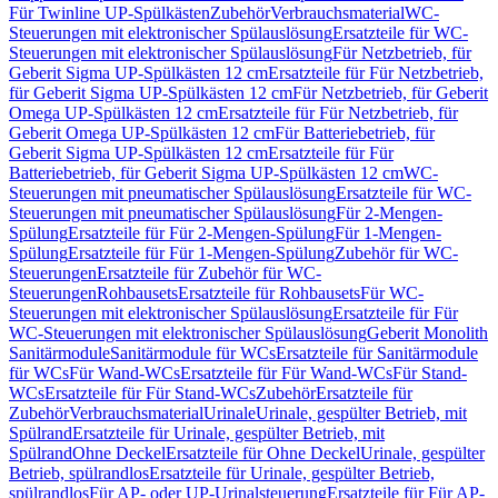
Für Twinline UP-Spülkästen
Zubehör
Verbrauchsmaterial
WC-
Steuerungen mit elektronischer Spülauslösung
Ersatzteile für WC-
Steuerungen mit elektronischer Spülauslösung
Für Netzbetrieb, für
Geberit Sigma UP-Spülkästen 12 cm
Ersatzteile für Für Netzbetrieb,
für Geberit Sigma UP-Spülkästen 12 cm
Für Netzbetrieb, für Geberit
Omega UP-Spülkästen 12 cm
Ersatzteile für Für Netzbetrieb, für
Geberit Omega UP-Spülkästen 12 cm
Für Batteriebetrieb, für
Geberit Sigma UP-Spülkästen 12 cm
Ersatzteile für Für
Batteriebetrieb, für Geberit Sigma UP-Spülkästen 12 cm
WC-
Steuerungen mit pneumatischer Spülauslösung
Ersatzteile für WC-
Steuerungen mit pneumatischer Spülauslösung
Für 2-Mengen-
Spülung
Ersatzteile für Für 2-Mengen-Spülung
Für 1-Mengen-
Spülung
Ersatzteile für Für 1-Mengen-Spülung
Zubehör für WC-
Steuerungen
Ersatzteile für Zubehör für WC-
Steuerungen
Rohbausets
Ersatzteile für Rohbausets
Für WC-
Steuerungen mit elektronischer Spülauslösung
Ersatzteile für Für
WC-Steuerungen mit elektronischer Spülauslösung
Geberit Monolith
Sanitärmodule
Sanitärmodule für WCs
Ersatzteile für Sanitärmodule
für WCs
Für Wand-WCs
Ersatzteile für Für Wand-WCs
Für Stand-
WCs
Ersatzteile für Für Stand-WCs
Zubehör
Ersatzteile für
Zubehör
Verbrauchsmaterial
Urinale
Urinale, gespülter Betrieb, mit
Spülrand
Ersatzteile für Urinale, gespülter Betrieb, mit
Spülrand
Ohne Deckel
Ersatzteile für Ohne Deckel
Urinale, gespülter
Betrieb, spülrandlos
Ersatzteile für Urinale, gespülter Betrieb,
spülrandlos
Für AP- oder UP-Urinalsteuerung
Ersatzteile für Für AP-