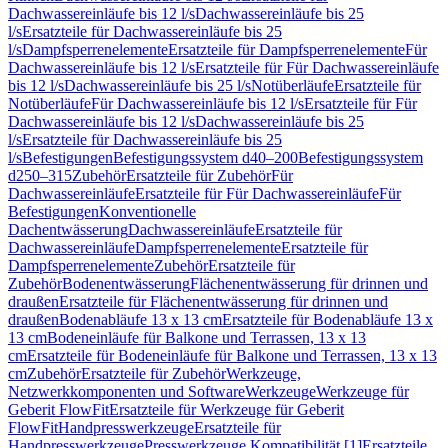
Dachwassereinläufe bis 12 l/s
Dachwassereinläufe bis 25
l/s
Ersatzteile für Dachwassereinläufe bis 25
l/s
Dampfsperrenelemente
Ersatzteile für Dampfsperrenelemente
Für
Dachwassereinläufe bis 12 l/s
Ersatzteile für Für Dachwassereinläufe
bis 12 l/s
Dachwassereinläufe bis 25 l/s
Notüberläufe
Ersatzteile für
Notüberläufe
Für Dachwassereinläufe bis 12 l/s
Ersatzteile für Für
Dachwassereinläufe bis 12 l/s
Dachwassereinläufe bis 25
l/s
Ersatzteile für Dachwassereinläufe bis 25
l/s
Befestigungen
Befestigungssystem d40–200
Befestigungssystem
d250–315
Zubehör
Ersatzteile für Zubehör
Für
Dachwassereinläufe
Ersatzteile für Für Dachwassereinläufe
Für
Befestigungen
Konventionelle
Dachentwässerung
Dachwassereinläufe
Ersatzteile für
Dachwassereinläufe
Dampfsperrenelemente
Ersatzteile für
Dampfsperrenelemente
Zubehör
Ersatzteile für
Zubehör
Bodenentwässerung
Flächenentwässerung für drinnen und
draußen
Ersatzteile für Flächenentwässerung für drinnen und
draußen
Bodenabläufe 13 x 13 cm
Ersatzteile für Bodenabläufe 13 x
13 cm
Bodeneinläufe für Balkone und Terrassen, 13 x 13
cm
Ersatzteile für Bodeneinläufe für Balkone und Terrassen, 13 x 13
cm
Zubehör
Ersatzteile für Zubehör
Werkzeuge,
Netzwerkkomponenten und Software
Werkzeuge
Werkzeuge für
Geberit FlowFit
Ersatzteile für Werkzeuge für Geberit
FlowFit
Handpresswerkzeuge
Ersatzteile für
Handpresswerkzeuge
Presswerkzeuge Kompatibilität [1]
Ersatzteile