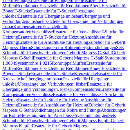
Therm
Fittings
Ersatzteile für Fittings
Muffen
Ersatzteile für
Muffen
Reduktionen
Ersatzteile für Reduktionen
Bögen
Ersatzteile für
Bögen
T-Stücke
Ersatzteile für T-Stücke
Übergänge
unlösbar
Ersatzteile für Übergänge unlösbar
Übergänge und
Verbindungen, lösbar
Ersatzteile für Übergänge und Verbindungen,
lösbar
Kompensatoren
Ersatzteile für
Kompensatoren
Verschlüsse
Ersatzteile für Verschlüsse
T-Stücke für
Heizung
Ersatzteile für T-Stücke für Heizung
Anschlüsse für
Heizung
Ersatzteile für Anschlüsse für Heizung
Zubehör für Geberit
Mapress Therm
Schutzkappen für Rohrende
Systemdichtungen
Sets
Schraube für Flanschverbindungen
Geberit Mapress C-Stahl
Geberit
Mapress C-Stahl
Ersatzteile für Geberit Mapress C-Stahl
Systemrohre
1.0034
Systemrohre 1.0215
Rohrnippel
Muffen
Ersatzteile für
Muffen
Reduktionen
Ersatzteile für Reduktionen
Bögen
Ersatzteile für
Bögen
T-Stücke
Ersatzteile für T-Stücke
Kreuzstücke
Ersatzteile für
Kreuzstücke
Übergänge unlösbar
Ersatzteile für Übergänge
unlösbar
Übergänge und Verbindungen, lösbar
Ersatzteile für
Übergänge und Verbindungen, lösbar
Kompensatoren
Ersatzteile für
Kompensatoren
Verschlüsse
Ersatzteile für Verschlüsse
T-Stücke für
Heizung
Ersatzteile für T-Stücke für Heizung
Anschlüsse für
Heizung
Ersatzteile für Anschlüsse für Heizung
Zubehör für Geberit
Mapress C-Stahl
Abdichtungen für Rohre und Fittings
Abdeckungen
für Rohre
Befestigungen für Anschlüsse
Systemdichtungen
Sets
Schraube für Flanschverbindungen
Geberit Mapress Kupfer
Geberit
Mapress Kupfer
Ersatzteile für Geberit Mapress