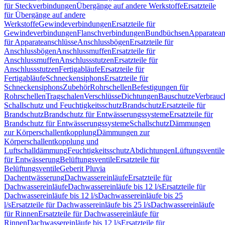
für Steckverbindungen
Übergänge auf andere Werkstoffe
Ersatzteile
für Übergänge auf andere
Werkstoffe
Gewindeverbindungen
Ersatzteile für
Gewindeverbindungen
Flanschverbindungen
Bundbüchsen
Apparatean
für Apparateanschlüsse
Anschlussbögen
Ersatzteile für
Anschlussbögen
Anschlussmuffen
Ersatzteile für
Anschlussmuffen
Anschlussstutzen
Ersatzteile für
Anschlussstutzen
Fertigabläufe
Ersatzteile für
Fertigabläufe
Schneckensiphons
Ersatzteile für
Schneckensiphons
Zubehör
Rohrschellen
Befestigungen für
Rohrschellen
Tragschalen
Verschlüsse
Dichtungen
Bauschutze
Verbrauc
Schallschutz und Feuchtigkeitsschutz
Brandschutz
Ersatzteile für
Brandschutz
Brandschutz für Entwässerungssysteme
Ersatzteile für
Brandschutz für Entwässerungssysteme
Schallschutz
Dämmungen
zur Körperschallentkopplung
Dämmungen zur
Körperschallentkopplung und
Luftschalldämmung
Feuchtigkeitsschutz
Abdichtungen
Lüftungsventile
für Entwässerung
Belüftungsventile
Ersatzteile für
Belüftungsventile
Geberit Pluvia
Dachentwässerung
Dachwassereinläufe
Ersatzteile für
Dachwassereinläufe
Dachwassereinläufe bis 12 l/s
Ersatzteile für
Dachwassereinläufe bis 12 l/s
Dachwassereinläufe bis 25
l/s
Ersatzteile für Dachwassereinläufe bis 25 l/s
Dachwassereinläufe
für Rinnen
Ersatzteile für Dachwassereinläufe für
Rinnen
Dachwassereinläufe bis 12 l/s
Ersatzteile für