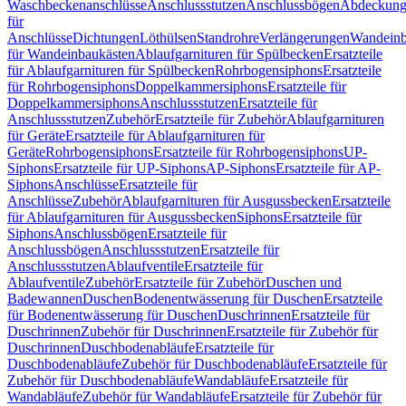
Waschbeckenanschlüsse
Anschlussstutzen
Anschlussbögen
Abdeckung
für
Anschlüsse
Dichtungen
Löthülsen
Standrohre
Verlängerungen
Wandeinb
für Wandeinbaukästen
Ablaufgarnituren für Spülbecken
Ersatzteile
für Ablaufgarnituren für Spülbecken
Rohrbogensiphons
Ersatzteile
für Rohrbogensiphons
Doppelkammersiphons
Ersatzteile für
Doppelkammersiphons
Anschlussstutzen
Ersatzteile für
Anschlussstutzen
Zubehör
Ersatzteile für Zubehör
Ablaufgarnituren
für Geräte
Ersatzteile für Ablaufgarnituren für
Geräte
Rohrbogensiphons
Ersatzteile für Rohrbogensiphons
UP-
Siphons
Ersatzteile für UP-Siphons
AP-Siphons
Ersatzteile für AP-
Siphons
Anschlüsse
Ersatzteile für
Anschlüsse
Zubehör
Ablaufgarnituren für Ausgussbecken
Ersatzteile
für Ablaufgarnituren für Ausgussbecken
Siphons
Ersatzteile für
Siphons
Anschlussbögen
Ersatzteile für
Anschlussbögen
Anschlussstutzen
Ersatzteile für
Anschlussstutzen
Ablaufventile
Ersatzteile für
Ablaufventile
Zubehör
Ersatzteile für Zubehör
Duschen und
Badewannen
Duschen
Bodenentwässerung für Duschen
Ersatzteile
für Bodenentwässerung für Duschen
Duschrinnen
Ersatzteile für
Duschrinnen
Zubehör für Duschrinnen
Ersatzteile für Zubehör für
Duschrinnen
Duschbodenabläufe
Ersatzteile für
Duschbodenabläufe
Zubehör für Duschbodenabläufe
Ersatzteile für
Zubehör für Duschbodenabläufe
Wandabläufe
Ersatzteile für
Wandabläufe
Zubehör für Wandabläufe
Ersatzteile für Zubehör für