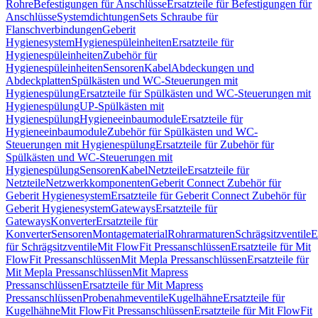
Rohre
Befestigungen für Anschlüsse
Ersatzteile für Befestigungen für
Anschlüsse
Systemdichtungen
Sets Schraube für
Flanschverbindungen
Geberit
Hygienesystem
Hygienespüleinheiten
Ersatzteile für
Hygienespüleinheiten
Zubehör für
Hygienespüleinheiten
Sensoren
Kabel
Abdeckungen und
Abdeckplatten
Spülkästen und WC-Steuerungen mit
Hygienespülung
Ersatzteile für Spülkästen und WC-Steuerungen mit
Hygienespülung
UP-Spülkästen mit
Hygienespülung
Hygieneeinbaumodule
Ersatzteile für
Hygieneeinbaumodule
Zubehör für Spülkästen und WC-
Steuerungen mit Hygienespülung
Ersatzteile für Zubehör für
Spülkästen und WC-Steuerungen mit
Hygienespülung
Sensoren
Kabel
Netzteile
Ersatzteile für
Netzteile
Netzwerkkomponenten
Geberit Connect Zubehör für
Geberit Hygienesystem
Ersatzteile für Geberit Connect Zubehör für
Geberit Hygienesystem
Gateways
Ersatzteile für
Gateways
Konverter
Ersatzteile für
Konverter
Sensoren
Montagematerial
Rohrarmaturen
Schrägsitzventile
E
für Schrägsitzventile
Mit FlowFit Pressanschlüssen
Ersatzteile für Mit
FlowFit Pressanschlüssen
Mit Mepla Pressanschlüssen
Ersatzteile für
Mit Mepla Pressanschlüssen
Mit Mapress
Pressanschlüssen
Ersatzteile für Mit Mapress
Pressanschlüssen
Probenahmeventile
Kugelhähne
Ersatzteile für
Kugelhähne
Mit FlowFit Pressanschlüssen
Ersatzteile für Mit FlowFit