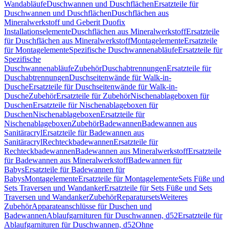
Wandabläufe
Duschwannen und Duschflächen
Ersatzteile für
Duschwannen und Duschflächen
Duschflächen aus
Mineralwerkstoff und Geberit Duofix
Installationselemente
Duschflächen aus Mineralwerkstoff
Ersatzteile
für Duschflächen aus Mineralwerkstoff
Montagelemente
Ersatzteile
für Montagelemente
Spezifische Duschwannenabläufe
Ersatzteile für
Spezifische
Duschwannenabläufe
Zubehör
Duschabtrennungen
Ersatzteile für
Duschabtrennungen
Duschseitenwände für Walk-in-
Dusche
Ersatzteile für Duschseitenwände für Walk-in-
Dusche
Zubehör
Ersatzteile für Zubehör
Nischenablageboxen für
Duschen
Ersatzteile für Nischenablageboxen für
Duschen
Nischenablageboxen
Ersatzteile für
Nischenablageboxen
Zubehör
Badewannen
Badewannen aus
Sanitäracryl
Ersatzteile für Badewannen aus
Sanitäracryl
Rechteckbadewannen
Ersatzteile für
Rechteckbadewannen
Badewannen aus Mineralwerkstoff
Ersatzteile
für Badewannen aus Mineralwerkstoff
Badewannen für
Babys
Ersatzteile für Badewannen für
Babys
Montagelemente
Ersatzteile für Montagelemente
Sets Füße und
Sets Traversen und Wandanker
Ersatzteile für Sets Füße und Sets
Traversen und Wandanker
Zubehör
Reparatursets
Weiteres
Zubehör
Apparateanschlüsse für Duschen und
Badewannen
Ablaufgarnituren für Duschwannen, d52
Ersatzteile für
Ablaufgarnituren für Duschwannen, d52
Ohne