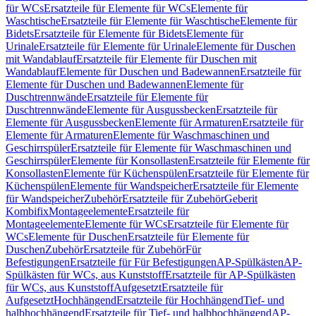
für WCs
Ersatzteile für Elemente für WCs
Elemente für
Waschtische
Ersatzteile für Elemente für Waschtische
Elemente für
Bidets
Ersatzteile für Elemente für Bidets
Elemente für
Urinale
Ersatzteile für Elemente für Urinale
Elemente für Duschen
mit Wandablauf
Ersatzteile für Elemente für Duschen mit
Wandablauf
Elemente für Duschen und Badewannen
Ersatzteile für
Elemente für Duschen und Badewannen
Elemente für
Duschtrennwände
Ersatzteile für Elemente für
Duschtrennwände
Elemente für Ausgussbecken
Ersatzteile für
Elemente für Ausgussbecken
Elemente für Armaturen
Ersatzteile für
Elemente für Armaturen
Elemente für Waschmaschinen und
Geschirrspüler
Ersatzteile für Elemente für Waschmaschinen und
Geschirrspüler
Elemente für Konsollasten
Ersatzteile für Elemente für
Konsollasten
Elemente für Küchenspülen
Ersatzteile für Elemente für
Küchenspülen
Elemente für Wandspeicher
Ersatzteile für Elemente
für Wandspeicher
Zubehör
Ersatzteile für Zubehör
Geberit
Kombifix
Montageelemente
Ersatzteile für
Montageelemente
Elemente für WCs
Ersatzteile für Elemente für
WCs
Elemente für Duschen
Ersatzteile für Elemente für
Duschen
Zubehör
Ersatzteile für Zubehör
Für
Befestigungen
Ersatzteile für Für Befestigungen
AP-Spülkästen
AP-
Spülkästen für WCs, aus Kunststoff
Ersatzteile für AP-Spülkästen
für WCs, aus Kunststoff
Aufgesetzt
Ersatzteile für
Aufgesetzt
Hochhängend
Ersatzteile für Hochhängend
Tief- und
halbhochhängend
Ersatzteile für Tief- und halbhochhängend
AP-