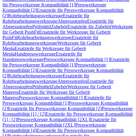
für Presswerkzeuge Kompatibilität [1]
Presswerkzeuge
Kompatibilität [2]
Ersatzteile für Presswerkzeuge Kompatibilität
[2]
Rohrbearbeitungswerkzeuge
Ersatzteile für
Rohrbearbeitungswerkzeuge
Abpressstopfen
Ersatzteile für
Abpressstopfen
Prüfmittel
Zubehör
Ersatzteile für Zubehör
Werkzeuge
für Geberit PushFit
Ersatzteile für Werkzeuge für Geberit
PushFit
Rohrbearbeitungswerkzeuge
Ersatzteile für
Rohrbearbeitungswerkzeuge
Werkzeuge für Geberit
Mepla
Ersatzteile für Werkzeuge für Geberit
Mepla
Handpresswerkzeuge
Ersatzteile für
Handpresswerkzeuge
Presswerkzeuge Kompatibilität [1]
Ersatzteile
für Presswerkzeuge Kompatibilität [1]
Presswerkzeuge
Kompatibilität [2]
Ersatzteile für Presswerkzeuge Kompatibilität
[2]
Rohrbearbeitungswerkzeuge
Ersatzteile für
Rohrbearbeitungswerkzeuge
Abpressstopfen
Ersatzteile für
Abpressstopfen
Prüfmittel
Zubehör
Werkzeuge für Geberit
Mapress
Ersatzteile für Werkzeuge für Geberit
Mapress
Presswerkzeuge Kompatibilität [1]
Ersatzteile für
Presswerkzeuge Kompatibilität [1]
Presswerkzeuge Kompatibilität
[2]
Ersatzteile für Presswerkzeuge Kompatibilität [2]
Presswerkzeuge
Kompatibilität [1] / [2]
Ersatzteile für Presswerkzeuge Kompatibilität
[1] / [2]
Presswerkzeuge Kompatibilität [2XL]
Ersatzteile für
Presswerkzeuge Kompatibilität [2XL]
Presswerkzeuge
Kompatibilität [4]
Ersatzteile für Presswerkzeuge Kompatibilität
[4]
Rohrbearbeitungswerkzeuge
Ersatzteile für