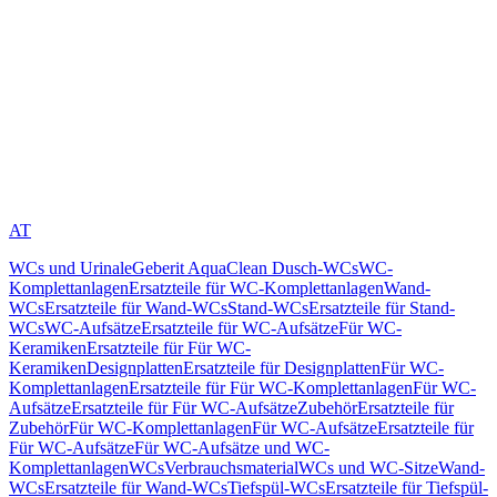
AT
WCs und Urinale
Geberit AquaClean Dusch-WCs
WC-
Komplettanlagen
Ersatzteile für WC-Komplettanlagen
Wand-
WCs
Ersatzteile für Wand-WCs
Stand-WCs
Ersatzteile für Stand-
WCs
WC-Aufsätze
Ersatzteile für WC-Aufsätze
Für WC-
Keramiken
Ersatzteile für Für WC-
Keramiken
Designplatten
Ersatzteile für Designplatten
Für WC-
Komplettanlagen
Ersatzteile für Für WC-Komplettanlagen
Für WC-
Aufsätze
Ersatzteile für Für WC-Aufsätze
Zubehör
Ersatzteile für
Zubehör
Für WC-Komplettanlagen
Für WC-Aufsätze
Ersatzteile für
Für WC-Aufsätze
Für WC-Aufsätze und WC-
Komplettanlagen
WCs
Verbrauchsmaterial
WCs und WC-Sitze
Wand-
WCs
Ersatzteile für Wand-WCs
Tiefspül-WCs
Ersatzteile für Tiefspül-