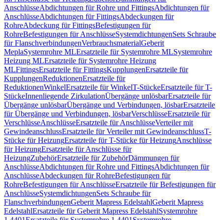
Anschlüsse
Abdichtungen für Rohre und Fittings
Abdichtungen für
Anschlüsse
Abdichtungen für Fittings
Abdeckungen für
Rohre
Abdeckung für Fittings
Befestigungen für
Rohre
Befestigungen für Anschlüsse
Systemdichtungen
Sets Schraube
für Flanschverbindungen
Verbrauchsmaterial
Geberit
Mepla
Systemrohre ML
Ersatzteile für Systemrohre ML
Systemrohre
Heizung ML
Ersatzteile für Systemrohre Heizung
ML
Fittings
Ersatzteile für Fittings
Kupplungen
Ersatzteile für
Kupplungen
Reduktionen
Ersatzteile für
Reduktionen
Winkel
Ersatzteile für Winkel
T-Stücke
Ersatzteile für T-
Stücke
Innenliegende Zirkulation
Übergänge unlösbar
Ersatzteile für
Übergänge unlösbar
Übergänge und Verbindungen, lösbar
Ersatzteile
für Übergänge und Verbindungen, lösbar
Verschlüsse
Ersatzteile für
Verschlüsse
Anschlüsse
Ersatzteile für Anschlüsse
Verteiler mit
Gewindeanschluss
Ersatzteile für Verteiler mit Gewindeanschluss
T-
Stücke für Heizung
Ersatzteile für T-Stücke für Heizung
Anschlüsse
für Heizung
Ersatzteile für Anschlüsse für
Heizung
Zubehör
Ersatzteile für Zubehör
Dämmungen für
Anschlüsse
Abdichtungen für Rohre und Fittings
Abdichtungen für
Anschlüsse
Abdeckungen für Rohre
Befestigungen für
Rohre
Befestigungen für Anschlüsse
Ersatzteile für Befestigungen für
Anschlüsse
Systemdichtungen
Sets Schraube für
Flanschverbindungen
Geberit Mapress Edelstahl
Geberit Mapress
Edelstahl
Ersatzteile für Geberit Mapress Edelstahl
Systemrohre
1.4401
Ersatzteile für Systemrohre 1.4401
Systemrohre