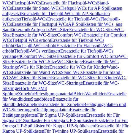
WCs
Flachspül-WCs
Ersatzteile für Flachspül-WCs
Stand-
WCs
Ersatzteile für Stand-WCs
Tiefspül-WCs für AP-Spülkasten
aufgesetzt
Ersatzteile für Tiefspül-WCs für AP-Spülkasten
aufgesetzt
Tiefspül-WCs
Ersatzteile für Tiefspül-WCs
Flachspül-
WCs
Ersatzteile für Flachspül-WCs
AP-Spülkästen für WCs, aus
Sanitärkeramik
Aufgesetzt
WC-Sitze
Ersatzteile für WC-Sitze
WC-
Sitze
Ersatzteile für WC-Sitze
Comfort WCs
Ersatzteile für Comfort
WCs
Tiefspül-WCs erhöht
Ersatzteile für Tiefspül-WCs
erhöht
Flachspül-WCs erhöht
Ersatzteile für Flachspül-WCs
erhöht
Tiefspül-WCs verlängert
Ersatzteile für Tiefspül-WCs
verlängert
Comfort WC-Sitze
Ersatzteile für Comfort WC-Sitze
WC-
Sitze
Ersatzteile für WC-Sitze
WC-Sitzringe
Ersatzteile für WC-
Sitzringe
WCs für Kinder
Ersatzteile für WCs für Kinder
Wand-
WCs
Ersatzteile für Wand-WCs
Stand-WCs
Ersatzteile für Stand-
WCs
WC-Sitze für Kinder
Ersatzteile für WC-Sitze für Kinder
WC-
Sitze
Ersatzteile für WC-Sitze
WC-Sitzringe
Ersatzteile für WC-
Sitzringe
Hock-WCs
Mit
Spülung
Zubehör
Befestigungsmaterial
Bidets
Wandbidets
Ersatzteile
für Wandbidets
Standbidets
Ersatzteile für
Standbidets
Zubehör
Ersatzteile für Zubehör
Betätigungsplatten und
WC-Steuerungen
Betätigungsplatten
Ersatzteile für
Betätigungsplatten
Für Sigma UP-Spülkästen
Ersatzteile für Für
Sigma UP-Spülkästen
Für Omega UP-Spülkästen
Ersatzteile für Für
Omega UP-Spülkästen
Für Kappa UP-Spülkästen
Ersatzteile für Für
Kappa UP-Spülkästen
Für Twinline UP-Spülkästen
Ersatzteile für