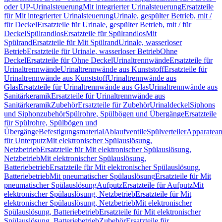
oder UP-Urinalsteuerung
Mit integrierter Urinalsteuerung
Ersatzteile
für Mit integrierter Urinalsteuerung
Urinale, gespülter Betrieb, mit /
für Deckel
Ersatzteile für Urinale, gespülter Betrieb, mit / für
Deckel
Spülrandlos
Ersatzteile für Spülrandlos
Mit
Spülrand
Ersatzteile für Mit Spülrand
Urinale, wasserloser
Betrieb
Ersatzteile für Urinale, wasserloser Betrieb
Ohne
Deckel
Ersatzteile für Ohne Deckel
Urinaltrennwände
Ersatzteile für
Urinaltrennwände
Urinaltrennwände aus Kunststoff
Ersatzteile für
Urinaltrennwände aus Kunststoff
Urinaltrennwände aus
Glas
Ersatzteile für Urinaltrennwände aus Glas
Urinaltrennwände aus
Sanitärkeramik
Ersatzteile für Urinaltrennwände aus
Sanitärkeramik
Zubehör
Ersatzteile für Zubehör
Urinaldeckel
Siphons
und Siphonzubehör
Spülrohre, Spülbögen und Übergänge
Ersatzteile
für Spülrohre, Spülbögen und
Übergänge
Befestigungsmaterial
Ablaufventile
Spülverteiler
Apparatean
für Unterputz
Mit elektronischer Spülauslösung,
Netzbetrieb
Ersatzteile für Mit elektronischer Spülauslösung,
Netzbetrieb
Mit elektronischer Spülauslösung,
Batteriebetrieb
Ersatzteile für Mit elektronischer Spülauslösung,
Batteriebetrieb
Mit pneumatischer Spülauslösung
Ersatzteile für Mit
pneumatischer Spülauslösung
Aufputz
Ersatzteile für Aufputz
Mit
elektronischer Spülauslösung, Netzbetrieb
Ersatzteile für Mit
elektronischer Spülauslösung, Netzbetrieb
Mit elektronischer
Spülauslösung, Batteriebetrieb
Ersatzteile für Mit elektronischer
Spülauslösung, Batteriebetrieb
Zubehör
Ersatzteile für