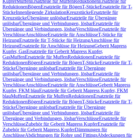
Kupfer
Muffen
Ersatzteile für Muffen
Reduktionen
Ersatzteile für
Reduktionen
Bögen
Ersatzteile für Bögen
T-Stücke
Ersatzteile für T-
Stücke
Innenliegende Zirkulation
Kreuzstücke
Ersatzteile für
Kreuzstücke
Übergänge unlösbar
Ersatzteile für Übergänge
unlösbar
Übergänge und Verbindungen, lösbar
Ersatzteile für
Übergänge und Verbindungen, lösbar
Verschlüsse
Ersatzteile für
Verschlüsse
Anschlüsse
Ersatzteile für Anschlüsse
T-Stücke für
Heizung
Ersatzteile für T-Stücke für Heizung
Anschlüsse für
Heizung
Ersatzteile für Anschlüsse für Heizung
Geberit Mapress
Kupfer, Gas
Ersatzteile für Geberit Mapress Kupfer,
Gas
Muffen
Ersatzteile für Muffen
Reduktionen
Ersatzteile für
Reduktionen
Bögen
Ersatzteile für Bögen
T-Stücke
Ersatzteile für T-
Stücke
Übergänge unlösbar
Ersatzteile für Übergänge
unlösbar
Übergänge und Verbindungen, lösbar
Ersatzteile für
Übergänge und Verbindungen, lösbar
Verschlüsse
Ersatzteile für
Verschlüsse
Anschlüsse
Ersatzteile für Anschlüsse
Geberit Mapress
Kupfer, FKM blau
Ersatzteile für Geberit Mapress Kupfer, FKM
blau
Muffen
Ersatzteile für Muffen
Reduktionen
Ersatzteile für
Reduktionen
Bögen
Ersatzteile für Bögen
T-Stücke
Ersatzteile für T-
Stücke
Übergänge unlösbar
Ersatzteile für Übergänge
unlösbar
Übergänge und Verbindungen, lösbar
Ersatzteile für
Übergänge und Verbindungen, lösbar
Verschlüsse
Ersatzteile für
Verschlüsse
Zubehör für Geberit Mapress Kupfer
Ersatzteile für
Zubehör für Geberit Mapress Kupfer
Dämmungen für
Anschlüsse
Abdichtungen für Rohre und Fittings
Abdeckungen für