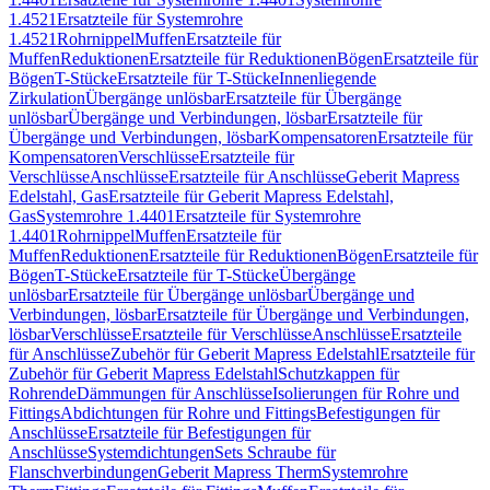
1.4521
Ersatzteile für Systemrohre
1.4521
Rohrnippel
Muffen
Ersatzteile für
Muffen
Reduktionen
Ersatzteile für Reduktionen
Bögen
Ersatzteile für
Bögen
T-Stücke
Ersatzteile für T-Stücke
Innenliegende
Zirkulation
Übergänge unlösbar
Ersatzteile für Übergänge
unlösbar
Übergänge und Verbindungen, lösbar
Ersatzteile für
Übergänge und Verbindungen, lösbar
Kompensatoren
Ersatzteile für
Kompensatoren
Verschlüsse
Ersatzteile für
Verschlüsse
Anschlüsse
Ersatzteile für Anschlüsse
Geberit Mapress
Edelstahl, Gas
Ersatzteile für Geberit Mapress Edelstahl,
Gas
Systemrohre 1.4401
Ersatzteile für Systemrohre
1.4401
Rohrnippel
Muffen
Ersatzteile für
Muffen
Reduktionen
Ersatzteile für Reduktionen
Bögen
Ersatzteile für
Bögen
T-Stücke
Ersatzteile für T-Stücke
Übergänge
unlösbar
Ersatzteile für Übergänge unlösbar
Übergänge und
Verbindungen, lösbar
Ersatzteile für Übergänge und Verbindungen,
lösbar
Verschlüsse
Ersatzteile für Verschlüsse
Anschlüsse
Ersatzteile
für Anschlüsse
Zubehör für Geberit Mapress Edelstahl
Ersatzteile für
Zubehör für Geberit Mapress Edelstahl
Schutzkappen für
Rohrende
Dämmungen für Anschlüsse
Isolierungen für Rohre und
Fittings
Abdichtungen für Rohre und Fittings
Befestigungen für
Anschlüsse
Ersatzteile für Befestigungen für
Anschlüsse
Systemdichtungen
Sets Schraube für
Flanschverbindungen
Geberit Mapress Therm
Systemrohre