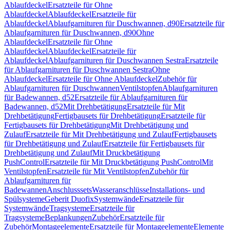
Ablaufdeckel
Ersatzteile für Ohne
Ablaufdeckel
Ablaufdeckel
Ersatzteile für
Ablaufdeckel
Ablaufgarnituren für Duschwannen, d90
Ersatzteile für
Ablaufgarnituren für Duschwannen, d90
Ohne
Ablaufdeckel
Ersatzteile für Ohne
Ablaufdeckel
Ablaufdeckel
Ersatzteile für
Ablaufdeckel
Ablaufgarnituren für Duschwannen Sestra
Ersatzteile
für Ablaufgarnituren für Duschwannen Sestra
Ohne
Ablaufdeckel
Ersatzteile für Ohne Ablaufdeckel
Zubehör für
Ablaufgarnituren für Duschwannen
Ventilstopfen
Ablaufgarnituren
für Badewannen, d52
Ersatzteile für Ablaufgarnituren für
Badewannen, d52
Mit Drehbetätigung
Ersatzteile für Mit
Drehbetätigung
Fertigbausets für Drehbetätigung
Ersatzteile für
Fertigbausets für Drehbetätigung
Mit Drehbetätigung und
Zulauf
Ersatzteile für Mit Drehbetätigung und Zulauf
Fertigbausets
für Drehbetätigung und Zulauf
Ersatzteile für Fertigbausets für
Drehbetätigung und Zulauf
Mit Druckbetätigung
PushControl
Ersatzteile für Mit Druckbetätigung PushControl
Mit
Ventilstopfen
Ersatzteile für Mit Ventilstopfen
Zubehör für
Ablaufgarnituren für
Badewannen
Anschlusssets
Wasseranschlüsse
Installations- und
Spülsysteme
Geberit Duofix
Systemwände
Ersatzteile für
Systemwände
Tragsysteme
Ersatzteile für
Tragsysteme
Beplankungen
Zubehör
Ersatzteile für
Zubehör
Montageelemente
Ersatzteile für Montageelemente
Elemente