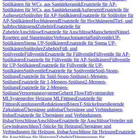
Spülkästen für WCs, aus Sanitärkeramik
Ersatzteile für AP-
Spülkästen für WCs, aus Sanitärkeramik
Aufgesetzt
Ersatzteile für
Aufgesetzt
Spülrohre für AP-Spülkästen
Ersatzteile für Spülrohre für
AP-Spülkästen
Hochhängend
Ersatzteile für Hochhängend
Tief- und
halbhochhängend
Zubehör
Ersatzteile für
Zubehör
Anschlüsse
Ersatzteile für Anschlüsse
Manschetten
Nippel,
Rosetten und Staueinsätze
Verbrauchsmaterial
Spülventile
UP-
Spülkästen
Sigma UP-Spülkästen
Ersatzteile für Sigma UP-
Spülkästen
Spülrohre
Zubehör
Füll- und
Spülventile
Füllventile
Ersatzteile für Füllventile
Füllventile für AP-
Spülkästen
Ersatzteile für Füllventile für AP-Spülkästen
Füllventile
für UP-Spülkästen
Ersatzteile für Füllventile für UP-
Spülkästen
Spülventile
Ersatzteile für Spülventile
Spül-Stopp-
Spülung
Ersatzteile für Spül-Stopp-Spülung
1-Mengen-
Spülung
Ersatzteile für 1-Mengen-Spülung
2-Mengen-
Spülung
Ersatzteile für 2-Mengen-
Spülung
Versorgungssysteme
Geberit FlowFit
Systemrohre
ML
Systemrohre Heizung ML
Fittings
Ersatzteile für
Fittings
Kupplungen
Reduktionen
Bögen
T-Stücke
Innenliegende
Zirkulation
Übergänge unlösbar
Übergänge und Verbindungen,
lösbar
Ersatzteile für Übergänge und Verbindungen,
lösbar
Verschlüsse
Anschlüsse
Ersatzteile für Anschlüsse
Verteiler mit
Gewindeanschluss
T-Stücke für Heizung
Übergänge und
Verbindungen für Heizung, lösbar
Anschlüsse für Heizung
Ersatzteile
für Anschlüsse für Heizung
Zubehör
Dämmungen für