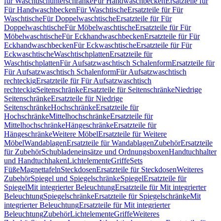
für Waschtischunterschränke
Für Handwaschbecken
Ersatzteile für
Für Handwaschbecken
Für Waschtische
Ersatzteile für Für
Waschtische
Für Doppelwaschtische
Ersatzteile für Für
Doppelwaschtische
Für Möbelwaschtische
Ersatzteile für Für
Möbelwaschtische
Für Eckhandwaschbecken
Ersatzteile für Für
Eckhandwaschbecken
Für Eckwaschtische
Ersatzteile für Für
Eckwaschtische
Waschtischplatten
Ersatzteile für
Waschtischplatten
Für Aufsatzwaschtisch Schalenform
Ersatzteile für
Für Aufsatzwaschtisch Schalenform
Für Aufsatzwaschtisch
rechteckig
Ersatzteile für Für Aufsatzwaschtisch
rechteckig
Seitenschränke
Ersatzteile für Seitenschränke
Niedrige
Seitenschränke
Ersatzteile für Niedrige
Seitenschränke
Hochschränke
Ersatzteile für
Hochschränke
Mittelhochschränke
Ersatzteile für
Mittelhochschränke
Hängeschränke
Ersatzteile für
Hängeschränke
Weitere Möbel
Ersatzteile für Weitere
Möbel
Wandablagen
Ersatzteile für Wandablagen
Zubehör
Ersatzteile
für Zubehör
Schubladeneinsätze und Ordnungsboxen
Handtuchhalter
und Handtuchhaken
Lichtelemente
Griffe
Sets
Füße
Magnettafeln
Steckdosen
Ersatzteile für Steckdosen
Weiteres
Zubehör
Spiegel und Spiegelschränke
Spiegel
Ersatzteile für
Spiegel
Mit integrierter Beleuchtung
Ersatzteile für Mit integrierter
Beleuchtung
Spiegelschränke
Ersatzteile für Spiegelschränke
Mit
integrierter Beleuchtung
Ersatzteile für Mit integrierter
Beleuchtung
Zubehör
Lichtelemente
Griffe
Weiteres