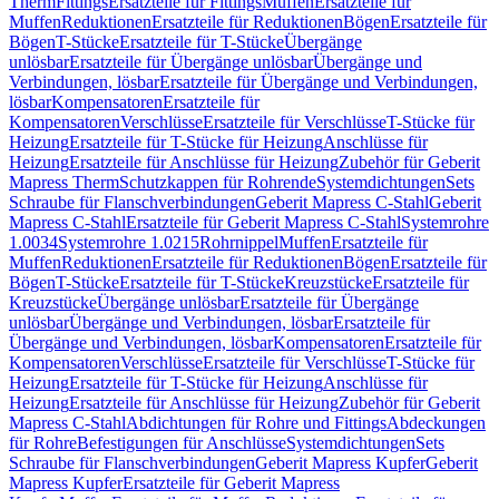
Therm
Fittings
Ersatzteile für Fittings
Muffen
Ersatzteile für
Muffen
Reduktionen
Ersatzteile für Reduktionen
Bögen
Ersatzteile für
Bögen
T-Stücke
Ersatzteile für T-Stücke
Übergänge
unlösbar
Ersatzteile für Übergänge unlösbar
Übergänge und
Verbindungen, lösbar
Ersatzteile für Übergänge und Verbindungen,
lösbar
Kompensatoren
Ersatzteile für
Kompensatoren
Verschlüsse
Ersatzteile für Verschlüsse
T-Stücke für
Heizung
Ersatzteile für T-Stücke für Heizung
Anschlüsse für
Heizung
Ersatzteile für Anschlüsse für Heizung
Zubehör für Geberit
Mapress Therm
Schutzkappen für Rohrende
Systemdichtungen
Sets
Schraube für Flanschverbindungen
Geberit Mapress C-Stahl
Geberit
Mapress C-Stahl
Ersatzteile für Geberit Mapress C-Stahl
Systemrohre
1.0034
Systemrohre 1.0215
Rohrnippel
Muffen
Ersatzteile für
Muffen
Reduktionen
Ersatzteile für Reduktionen
Bögen
Ersatzteile für
Bögen
T-Stücke
Ersatzteile für T-Stücke
Kreuzstücke
Ersatzteile für
Kreuzstücke
Übergänge unlösbar
Ersatzteile für Übergänge
unlösbar
Übergänge und Verbindungen, lösbar
Ersatzteile für
Übergänge und Verbindungen, lösbar
Kompensatoren
Ersatzteile für
Kompensatoren
Verschlüsse
Ersatzteile für Verschlüsse
T-Stücke für
Heizung
Ersatzteile für T-Stücke für Heizung
Anschlüsse für
Heizung
Ersatzteile für Anschlüsse für Heizung
Zubehör für Geberit
Mapress C-Stahl
Abdichtungen für Rohre und Fittings
Abdeckungen
für Rohre
Befestigungen für Anschlüsse
Systemdichtungen
Sets
Schraube für Flanschverbindungen
Geberit Mapress Kupfer
Geberit
Mapress Kupfer
Ersatzteile für Geberit Mapress