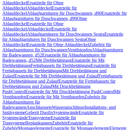
Ablaufdeckel
Ersatzteile für Ohne
Ablaufdeckel
Ablaufdeckel
Ersatzteile für
Ablaufdeckel
Ablaufgarnituren für Duschwannen, d90
Ersatzteile für
Ablaufgarnituren für Duschwannen, d90
Ohne
Ablaufdeckel
Ersatzteile für Ohne
Ablaufdeckel
Ablaufdeckel
Ersatzteile für
Ablaufdeckel
Ablaufgarnituren für Duschwannen Sestra
Ersatzteile
für Ablaufgarnituren für Duschwannen Sestra
Ohne
Ablaufdeckel
Ersatzteile für Ohne Ablaufdeckel
Zubehör für
Ablaufgarnituren für Duschwannen
Ventilstopfen
Ablaufgarnituren
für Badewannen, d52
Ersatzteile für Ablaufgarnituren für
Badewannen, d52
Mit Drehbetätigung
Ersatzteile für Mit
Drehbetätigung
Fertigbausets für Drehbetätigung
Ersatzteile für
Fertigbausets für Drehbetätigung
Mit Drehbetätigung und
Zulauf
Ersatzteile für Mit Drehbetätigung und Zulauf
Fertigbausets
für Drehbetätigung und Zulauf
Ersatzteile für Fertigbausets für
Drehbetätigung und Zulauf
Mit Druckbetätigung
PushControl
Ersatzteile für Mit Druckbetätigung PushControl
Mit
Ventilstopfen
Ersatzteile für Mit Ventilstopfen
Zubehör für
Ablaufgarnituren für
Badewannen
Anschlusssets
Wasseranschlüsse
Installations- und
Spülsysteme
Geberit Duofix
Systemwände
Ersatzteile für
Systemwände
Tragsysteme
Ersatzteile für
Tragsysteme
Beplankungen
Zubehör
Ersatzteile für
Zubehör
Montageelemente
Ersatzteile für Montageelemente
Elemente