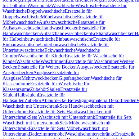
für Löthülsen
Waschplatz
Waschtische
Waschtische
Ersatzteile für
Waschtische
Doppelwaschtische
Ersatzteile für
Doppelwaschtische
Möbelwaschtische
Ersatzteile für
Möbelwaschtische
Aufsatzwaschtische
Ersatzteile für
Aufsatzwaschtische
Handwaschbecken
Ersatzteile für
Handwaschbecken
Aufsatzhandwaschbecken
Eckhandwaschbecken
H
für Halbeinbauwaschtische
Einbauwaschtische
Ersatzteile für
Einbauwaschtische
Unterbauwaschtische
Ersatzteile für
Unterbauwaschtische
Eckwaschtische
Waschtische
Comfort
Waschtische für Kinder
Ersatzteile für Waschtische für
Kinder
Waschtische
Waschrinnen
Ersatzteile für Waschrinnen
Weitere
Becken
Ersatzteile für Weitere Becken
Ausgussbecken
Ersatzteile für
Ausgussbecken
Ausgüsse
Ersatzteile für
Ausgüsse
Mehrzweckbecken
Gipsfangbecken
Waschtische für
Klassenräume
Ersatzteile für Waschtische für
Klassenräume
Zubehör
Säulen
Ersatzteile für
Säulen
Halbsäulen
Ersatzteile für
Halbsäulen
Zubehör
Ablaufdeckel
Befestigungsmaterial
Dekorblenden
W
Waschtisch mit Unterschrank
Sets Handwaschbecken mit
Unterschrank
Ersatzteile für Sets Handwaschbecken mit
Unterschrank
Sets Waschtisch mit Unterschrank
Ersatzteile für Sets
Waschtisch mit Unterschrank
Sets Möbelwaschtisch mit
Unterschrank
Ersatzteile für Sets Möbelwaschtisch mit
Unterschrank
Badezimmermöbel
Waschtischunterschränke
Ersatzteile