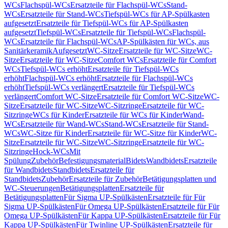
WCs
Flachspül-WCs
Ersatzteile für Flachspül-WCs
Stand-
WCs
Ersatzteile für Stand-WCs
Tiefspül-WCs für AP-Spülkasten
aufgesetzt
Ersatzteile für Tiefspül-WCs für AP-Spülkasten
aufgesetzt
Tiefspül-WCs
Ersatzteile für Tiefspül-WCs
Flachspül-
WCs
Ersatzteile für Flachspül-WCs
AP-Spülkästen für WCs, aus
Sanitärkeramik
Aufgesetzt
WC-Sitze
Ersatzteile für WC-Sitze
WC-
Sitze
Ersatzteile für WC-Sitze
Comfort WCs
Ersatzteile für Comfort
WCs
Tiefspül-WCs erhöht
Ersatzteile für Tiefspül-WCs
erhöht
Flachspül-WCs erhöht
Ersatzteile für Flachspül-WCs
erhöht
Tiefspül-WCs verlängert
Ersatzteile für Tiefspül-WCs
verlängert
Comfort WC-Sitze
Ersatzteile für Comfort WC-Sitze
WC-
Sitze
Ersatzteile für WC-Sitze
WC-Sitzringe
Ersatzteile für WC-
Sitzringe
WCs für Kinder
Ersatzteile für WCs für Kinder
Wand-
WCs
Ersatzteile für Wand-WCs
Stand-WCs
Ersatzteile für Stand-
WCs
WC-Sitze für Kinder
Ersatzteile für WC-Sitze für Kinder
WC-
Sitze
Ersatzteile für WC-Sitze
WC-Sitzringe
Ersatzteile für WC-
Sitzringe
Hock-WCs
Mit
Spülung
Zubehör
Befestigungsmaterial
Bidets
Wandbidets
Ersatzteile
für Wandbidets
Standbidets
Ersatzteile für
Standbidets
Zubehör
Ersatzteile für Zubehör
Betätigungsplatten und
WC-Steuerungen
Betätigungsplatten
Ersatzteile für
Betätigungsplatten
Für Sigma UP-Spülkästen
Ersatzteile für Für
Sigma UP-Spülkästen
Für Omega UP-Spülkästen
Ersatzteile für Für
Omega UP-Spülkästen
Für Kappa UP-Spülkästen
Ersatzteile für Für
Kappa UP-Spülkästen
Für Twinline UP-Spülkästen
Ersatzteile für