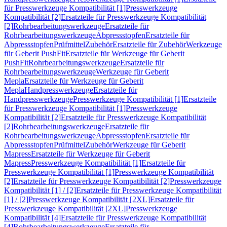
für Presswerkzeuge Kompatibilität [1]
Presswerkzeuge
Kompatibilität [2]
Ersatzteile für Presswerkzeuge Kompatibilität
[2]
Rohrbearbeitungswerkzeuge
Ersatzteile für
Rohrbearbeitungswerkzeuge
Abpressstopfen
Ersatzteile für
Abpressstopfen
Prüfmittel
Zubehör
Ersatzteile für Zubehör
Werkzeuge
für Geberit PushFit
Ersatzteile für Werkzeuge für Geberit
PushFit
Rohrbearbeitungswerkzeuge
Ersatzteile für
Rohrbearbeitungswerkzeuge
Werkzeuge für Geberit
Mepla
Ersatzteile für Werkzeuge für Geberit
Mepla
Handpresswerkzeuge
Ersatzteile für
Handpresswerkzeuge
Presswerkzeuge Kompatibilität [1]
Ersatzteile
für Presswerkzeuge Kompatibilität [1]
Presswerkzeuge
Kompatibilität [2]
Ersatzteile für Presswerkzeuge Kompatibilität
[2]
Rohrbearbeitungswerkzeuge
Ersatzteile für
Rohrbearbeitungswerkzeuge
Abpressstopfen
Ersatzteile für
Abpressstopfen
Prüfmittel
Zubehör
Werkzeuge für Geberit
Mapress
Ersatzteile für Werkzeuge für Geberit
Mapress
Presswerkzeuge Kompatibilität [1]
Ersatzteile für
Presswerkzeuge Kompatibilität [1]
Presswerkzeuge Kompatibilität
[2]
Ersatzteile für Presswerkzeuge Kompatibilität [2]
Presswerkzeuge
Kompatibilität [1] / [2]
Ersatzteile für Presswerkzeuge Kompatibilität
[1] / [2]
Presswerkzeuge Kompatibilität [2XL]
Ersatzteile für
Presswerkzeuge Kompatibilität [2XL]
Presswerkzeuge
Kompatibilität [4]
Ersatzteile für Presswerkzeuge Kompatibilität
[4]
Rohrbearbeitungswerkzeuge
Ersatzteile für