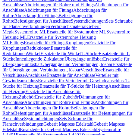
Anschlüsse
Abdichtungen für Rohre und Fittings
Abdichtungen für
Anschlüsse
Abdichtungen für Fittings
Abdeckungen für
Rohre
Abdeckung für Fittings
Befestigungen für
Rohre
Befestigungen für Anschlüsse
Systemdichtungen
Sets Schraube
für Flanschverbindungen
Verbrauchsmaterial
Geberit
Mepla
Systemrohre ML
Ersatzteile für Systemrohre ML
Systemrohre
Heizung ML
Ersatzteile für Systemrohre Heizung
ML
Fittings
Ersatzteile für Fittings
Kupplungen
Ersatzteile für
Kupplungen
Reduktionen
Ersatzteile für
Reduktionen
Winkel
Ersatzteile für Winkel
T-Stücke
Ersatzteile für T-
Stücke
Innenliegende Zirkulation
Übergänge unlösbar
Ersatzteile für
Übergänge unlösbar
Übergänge und Verbindungen, lösbar
Ersatzteile
für Übergänge und Verbindungen, lösbar
Verschlüsse
Ersatzteile für
Verschlüsse
Anschlüsse
Ersatzteile für Anschlüsse
Verteiler mit
Gewindeanschluss
Ersatzteile für Verteiler mit Gewindeanschluss
T-
Stücke für Heizung
Ersatzteile für T-Stücke für Heizung
Anschlüsse
für Heizung
Ersatzteile für Anschlüsse für
Heizung
Zubehör
Ersatzteile für Zubehör
Dämmungen für
Anschlüsse
Abdichtungen für Rohre und Fittings
Abdichtungen für
Anschlüsse
Abdeckungen für Rohre
Befestigungen für
Rohre
Befestigungen für Anschlüsse
Ersatzteile für Befestigungen für
Anschlüsse
Systemdichtungen
Sets Schraube für
Flanschverbindungen
Geberit Mapress Edelstahl
Geberit Mapress
Edelstahl
Ersatzteile für Geberit Mapress Edelstahl
Systemrohre
1.4401
Ersatzteile für Systemrohre 1.4401
Systemrohre