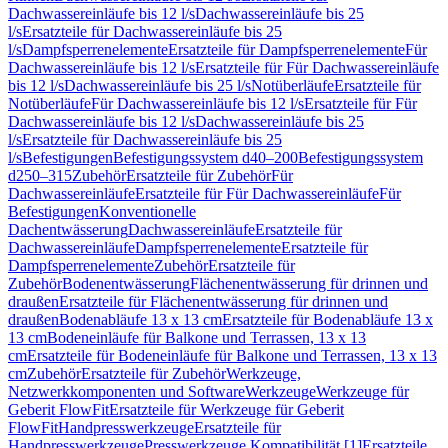
Dachwassereinläufe bis 12 l/s
Dachwassereinläufe bis 25
l/s
Ersatzteile für Dachwassereinläufe bis 25
l/s
Dampfsperrenelemente
Ersatzteile für Dampfsperrenelemente
Für
Dachwassereinläufe bis 12 l/s
Ersatzteile für Für Dachwassereinläufe
bis 12 l/s
Dachwassereinläufe bis 25 l/s
Notüberläufe
Ersatzteile für
Notüberläufe
Für Dachwassereinläufe bis 12 l/s
Ersatzteile für Für
Dachwassereinläufe bis 12 l/s
Dachwassereinläufe bis 25
l/s
Ersatzteile für Dachwassereinläufe bis 25
l/s
Befestigungen
Befestigungssystem d40–200
Befestigungssystem
d250–315
Zubehör
Ersatzteile für Zubehör
Für
Dachwassereinläufe
Ersatzteile für Für Dachwassereinläufe
Für
Befestigungen
Konventionelle
Dachentwässerung
Dachwassereinläufe
Ersatzteile für
Dachwassereinläufe
Dampfsperrenelemente
Ersatzteile für
Dampfsperrenelemente
Zubehör
Ersatzteile für
Zubehör
Bodenentwässerung
Flächenentwässerung für drinnen und
draußen
Ersatzteile für Flächenentwässerung für drinnen und
draußen
Bodenabläufe 13 x 13 cm
Ersatzteile für Bodenabläufe 13 x
13 cm
Bodeneinläufe für Balkone und Terrassen, 13 x 13
cm
Ersatzteile für Bodeneinläufe für Balkone und Terrassen, 13 x 13
cm
Zubehör
Ersatzteile für Zubehör
Werkzeuge,
Netzwerkkomponenten und Software
Werkzeuge
Werkzeuge für
Geberit FlowFit
Ersatzteile für Werkzeuge für Geberit
FlowFit
Handpresswerkzeuge
Ersatzteile für
Handpresswerkzeuge
Presswerkzeuge Kompatibilität [1]
Ersatzteile