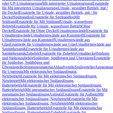
oder UP-Urinalsteuerung
Mit integrierter Urinalsteuerung
Ersatzteile
für Mit integrierter Urinalsteuerung
Urinale, gespülter Betrieb, mit /
für Deckel
Ersatzteile für Urinale, gespülter Betrieb, mit / für
Deckel
Spülrandlos
Ersatzteile für Spülrandlos
Mit
Spülrand
Ersatzteile für Mit Spülrand
Urinale, wasserloser
Betrieb
Ersatzteile für Urinale, wasserloser Betrieb
Ohne
Deckel
Ersatzteile für Ohne Deckel
Urinaltrennwände
Ersatzteile für
Urinaltrennwände
Urinaltrennwände aus Kunststoff
Ersatzteile für
Urinaltrennwände aus Kunststoff
Urinaltrennwände aus
Glas
Ersatzteile für Urinaltrennwände aus Glas
Urinaltrennwände aus
Sanitärkeramik
Ersatzteile für Urinaltrennwände aus
Sanitärkeramik
Zubehör
Ersatzteile für Zubehör
Urinaldeckel
Siphons
und Siphonzubehör
Spülrohre, Spülbögen und Übergänge
Ersatzteile
für Spülrohre, Spülbögen und
Übergänge
Befestigungsmaterial
Ablaufventile
Spülverteiler
Apparatean
für Unterputz
Mit elektronischer Spülauslösung,
Netzbetrieb
Ersatzteile für Mit elektronischer Spülauslösung,
Netzbetrieb
Mit elektronischer Spülauslösung,
Batteriebetrieb
Ersatzteile für Mit elektronischer Spülauslösung,
Batteriebetrieb
Mit pneumatischer Spülauslösung
Ersatzteile für Mit
pneumatischer Spülauslösung
Aufputz
Ersatzteile für Aufputz
Mit
elektronischer Spülauslösung, Netzbetrieb
Ersatzteile für Mit
elektronischer Spülauslösung, Netzbetrieb
Mit elektronischer
Spülauslösung, Batteriebetrieb
Ersatzteile für Mit elektronischer
Spülauslösung, Batteriebetrieb
Zubehör
Ersatzteile für