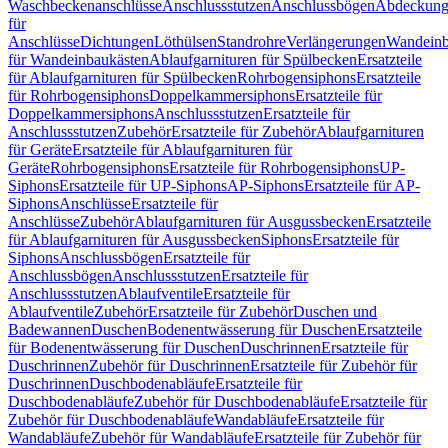
Waschbeckenanschlüsse
Anschlussstutzen
Anschlussbögen
Abdeckung
für
Anschlüsse
Dichtungen
Löthülsen
Standrohre
Verlängerungen
Wandeinb
für Wandeinbaukästen
Ablaufgarnituren für Spülbecken
Ersatzteile
für Ablaufgarnituren für Spülbecken
Rohrbogensiphons
Ersatzteile
für Rohrbogensiphons
Doppelkammersiphons
Ersatzteile für
Doppelkammersiphons
Anschlussstutzen
Ersatzteile für
Anschlussstutzen
Zubehör
Ersatzteile für Zubehör
Ablaufgarnituren
für Geräte
Ersatzteile für Ablaufgarnituren für
Geräte
Rohrbogensiphons
Ersatzteile für Rohrbogensiphons
UP-
Siphons
Ersatzteile für UP-Siphons
AP-Siphons
Ersatzteile für AP-
Siphons
Anschlüsse
Ersatzteile für
Anschlüsse
Zubehör
Ablaufgarnituren für Ausgussbecken
Ersatzteile
für Ablaufgarnituren für Ausgussbecken
Siphons
Ersatzteile für
Siphons
Anschlussbögen
Ersatzteile für
Anschlussbögen
Anschlussstutzen
Ersatzteile für
Anschlussstutzen
Ablaufventile
Ersatzteile für
Ablaufventile
Zubehör
Ersatzteile für Zubehör
Duschen und
Badewannen
Duschen
Bodenentwässerung für Duschen
Ersatzteile
für Bodenentwässerung für Duschen
Duschrinnen
Ersatzteile für
Duschrinnen
Zubehör für Duschrinnen
Ersatzteile für Zubehör für
Duschrinnen
Duschbodenabläufe
Ersatzteile für
Duschbodenabläufe
Zubehör für Duschbodenabläufe
Ersatzteile für
Zubehör für Duschbodenabläufe
Wandabläufe
Ersatzteile für
Wandabläufe
Zubehör für Wandabläufe
Ersatzteile für Zubehör für