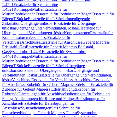
1.4521
Ersatzteile für Systemrohre
1.4521
Rohrnippel
Muffen
Ersatzteile für
Muffen
Reduktionen
Ersatzteile für Reduktionen
Bögen
Ersatzteile für
Bögen
T-Stücke
Ersatzteile für T-Stücke
Innenliegende
Zirkulation
Übergänge unlösbar
Ersatzteile für Übergänge
unlösbar
Übergänge und Verbindungen, lösbar
Ersatzteile für
Übergänge und Verbindungen, lösbar
Kompensatoren
Ersatzteile für
Kompensatoren
Verschlüsse
Ersatzteile für
Verschlüsse
Anschlüsse
Ersatzteile für Anschlüsse
Geberit Mapress
Edelstahl, Gas
Ersatzteile für Geberit Mapress Edelstahl,
Gas
Systemrohre 1.4401
Ersatzteile für Systemrohre
1.4401
Rohrnippel
Muffen
Ersatzteile für
Muffen
Reduktionen
Ersatzteile für Reduktionen
Bögen
Ersatzteile für
Bögen
T-Stücke
Ersatzteile für T-Stücke
Übergänge
unlösbar
Ersatzteile für Übergänge unlösbar
Übergänge und
Verbindungen, lösbar
Ersatzteile für Übergänge und Verbindungen,
lösbar
Verschlüsse
Ersatzteile für Verschlüsse
Anschlüsse
Ersatzteile
für Anschlüsse
Zubehör für Geberit Mapress Edelstahl
Ersatzteile für
Zubehör für Geberit Mapress Edelstahl
Schutzkappen für
Rohrende
Dämmungen für Anschlüsse
Isolierungen für Rohre und
Fittings
Abdichtungen für Rohre und Fittings
Befestigungen für
Anschlüsse
Ersatzteile für Befestigungen für
Anschlüsse
Systemdichtungen
Sets Schraube für
Flanschverbindungen
Geberit Mapress Therm
Systemrohre