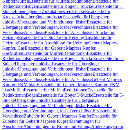
Kupfer
Muffen
Ersatzteile für Muffen
Reduktionen
Ersatzteile für
Reduktionen
Bögen
Ersatzteile für Bögen
T-Stücke
Ersatzteile für T-
Stücke
Innenliegende Zirkulation
Kreuzstücke
Ersatzteile für
Kreuzstücke
Übergänge unlösbar
Ersatzteile für Übergänge
unlösbar
Übergänge und Verbindungen, lösbar
Ersatzteile für
Übergänge und Verbindungen, lösbar
Verschlüsse
Ersatzteile für
Verschlüsse
Anschlüsse
Ersatzteile für Anschlüsse
T-Stücke für
Heizung
Ersatzteile für T-Stücke für Heizung
Anschlüsse für
Heizung
Ersatzteile für Anschlüsse für Heizung
Geberit Mapress
Kupfer, Gas
Ersatzteile für Geberit Mapress Kupfer,
Gas
Muffen
Ersatzteile für Muffen
Reduktionen
Ersatzteile für
Reduktionen
Bögen
Ersatzteile für Bögen
T-Stücke
Ersatzteile für T-
Stücke
Übergänge unlösbar
Ersatzteile für Übergänge
unlösbar
Übergänge und Verbindungen, lösbar
Ersatzteile für
Übergänge und Verbindungen, lösbar
Verschlüsse
Ersatzteile für
Verschlüsse
Anschlüsse
Ersatzteile für Anschlüsse
Geberit Mapress
Kupfer, FKM blau
Ersatzteile für Geberit Mapress Kupfer, FKM
blau
Muffen
Ersatzteile für Muffen
Reduktionen
Ersatzteile für
Reduktionen
Bögen
Ersatzteile für Bögen
T-Stücke
Ersatzteile für T-
Stücke
Übergänge unlösbar
Ersatzteile für Übergänge
unlösbar
Übergänge und Verbindungen, lösbar
Ersatzteile für
Übergänge und Verbindungen, lösbar
Verschlüsse
Ersatzteile für
Verschlüsse
Zubehör für Geberit Mapress Kupfer
Ersatzteile für
Zubehör für Geberit Mapress Kupfer
Dämmungen für
Anschlüsse
Abdichtungen für Rohre und Fittings
Abdeckungen für