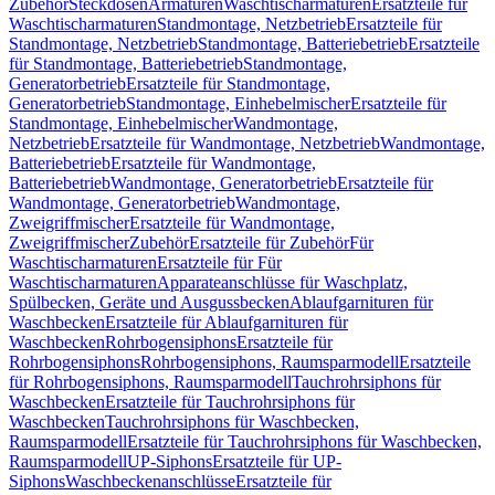
Zubehör
Steckdosen
Armaturen
Waschtischarmaturen
Ersatzteile für
Waschtischarmaturen
Standmontage, Netzbetrieb
Ersatzteile für
Standmontage, Netzbetrieb
Standmontage, Batteriebetrieb
Ersatzteile
für Standmontage, Batteriebetrieb
Standmontage,
Generatorbetrieb
Ersatzteile für Standmontage,
Generatorbetrieb
Standmontage, Einhebelmischer
Ersatzteile für
Standmontage, Einhebelmischer
Wandmontage,
Netzbetrieb
Ersatzteile für Wandmontage, Netzbetrieb
Wandmontage,
Batteriebetrieb
Ersatzteile für Wandmontage,
Batteriebetrieb
Wandmontage, Generatorbetrieb
Ersatzteile für
Wandmontage, Generatorbetrieb
Wandmontage,
Zweigriffmischer
Ersatzteile für Wandmontage,
Zweigriffmischer
Zubehör
Ersatzteile für Zubehör
Für
Waschtischarmaturen
Ersatzteile für Für
Waschtischarmaturen
Apparateanschlüsse für Waschplatz,
Spülbecken, Geräte und Ausgussbecken
Ablaufgarnituren für
Waschbecken
Ersatzteile für Ablaufgarnituren für
Waschbecken
Rohrbogensiphons
Ersatzteile für
Rohrbogensiphons
Rohrbogensiphons, Raumsparmodell
Ersatzteile
für Rohrbogensiphons, Raumsparmodell
Tauchrohrsiphons für
Waschbecken
Ersatzteile für Tauchrohrsiphons für
Waschbecken
Tauchrohrsiphons für Waschbecken,
Raumsparmodell
Ersatzteile für Tauchrohrsiphons für Waschbecken,
Raumsparmodell
UP-Siphons
Ersatzteile für UP-
Siphons
Waschbeckenanschlüsse
Ersatzteile für