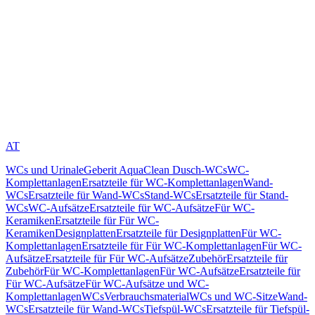
AT
WCs und Urinale
Geberit AquaClean Dusch-WCs
WC-
Komplettanlagen
Ersatzteile für WC-Komplettanlagen
Wand-
WCs
Ersatzteile für Wand-WCs
Stand-WCs
Ersatzteile für Stand-
WCs
WC-Aufsätze
Ersatzteile für WC-Aufsätze
Für WC-
Keramiken
Ersatzteile für Für WC-
Keramiken
Designplatten
Ersatzteile für Designplatten
Für WC-
Komplettanlagen
Ersatzteile für Für WC-Komplettanlagen
Für WC-
Aufsätze
Ersatzteile für Für WC-Aufsätze
Zubehör
Ersatzteile für
Zubehör
Für WC-Komplettanlagen
Für WC-Aufsätze
Ersatzteile für
Für WC-Aufsätze
Für WC-Aufsätze und WC-
Komplettanlagen
WCs
Verbrauchsmaterial
WCs und WC-Sitze
Wand-
WCs
Ersatzteile für Wand-WCs
Tiefspül-WCs
Ersatzteile für Tiefspül-