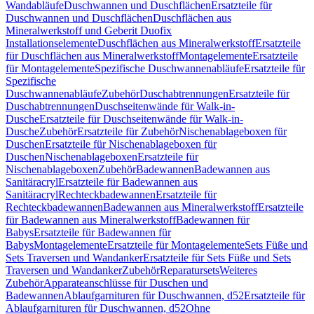
Wandabläufe
Duschwannen und Duschflächen
Ersatzteile für
Duschwannen und Duschflächen
Duschflächen aus
Mineralwerkstoff und Geberit Duofix
Installationselemente
Duschflächen aus Mineralwerkstoff
Ersatzteile
für Duschflächen aus Mineralwerkstoff
Montagelemente
Ersatzteile
für Montagelemente
Spezifische Duschwannenabläufe
Ersatzteile für
Spezifische
Duschwannenabläufe
Zubehör
Duschabtrennungen
Ersatzteile für
Duschabtrennungen
Duschseitenwände für Walk-in-
Dusche
Ersatzteile für Duschseitenwände für Walk-in-
Dusche
Zubehör
Ersatzteile für Zubehör
Nischenablageboxen für
Duschen
Ersatzteile für Nischenablageboxen für
Duschen
Nischenablageboxen
Ersatzteile für
Nischenablageboxen
Zubehör
Badewannen
Badewannen aus
Sanitäracryl
Ersatzteile für Badewannen aus
Sanitäracryl
Rechteckbadewannen
Ersatzteile für
Rechteckbadewannen
Badewannen aus Mineralwerkstoff
Ersatzteile
für Badewannen aus Mineralwerkstoff
Badewannen für
Babys
Ersatzteile für Badewannen für
Babys
Montagelemente
Ersatzteile für Montagelemente
Sets Füße und
Sets Traversen und Wandanker
Ersatzteile für Sets Füße und Sets
Traversen und Wandanker
Zubehör
Reparatursets
Weiteres
Zubehör
Apparateanschlüsse für Duschen und
Badewannen
Ablaufgarnituren für Duschwannen, d52
Ersatzteile für
Ablaufgarnituren für Duschwannen, d52
Ohne