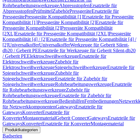
Rohrbearbeitungswerkzeuge
Abpressstopfen
Ersatzteile für
Abpressstopfen
Prüfmittel
Zubehör
Pressgeräte
Ersatzteile für
Pressgeräte
Pressgeräte Kompatibilität [1]
Ersatzteile für Pressgeräte
Kompatibilität [1]
Pressgeräte Kompatibilität [2]
Ersatzteile für
Pressgeräte Kompatibilität [2]
Pressgeräte Kompatibilität
[2XL]
Ersatzteile für Pressgeräte Kompatibilität [2XL]
Pressgeräte
Kompatibilität [4] / [2]
Ersatzteile für Pressgeräte Kompatibilität [4] /
[2]
Universalkoffer
Universalkoffer
Werkzeuge für Geberit Silent-
db20 / Geberit PE
Ersatzteile für Werkzeuge für Geberit Silent-db20
/ Geberit PE
Elektroschweißwerkzeuge
Ersatzteile für
Elektroschweißwerkzeuge
Zubehör für
Elektroschweißwerkzeuge
Spiegelschweißwerkzeuge
Ersatzteile für
Spiegelschweißwerkzeuge
Zubehör für
Spiegelschweißwerkzeuge
Ersatzteile für Zubehör für
Spiegelschweißwerkzeuge
Rohrbearbeitungswerkzeuge
Ersatzteile
für Rohrbearbeitungswerkzeuge
Zubehör für
Rohrbearbeitungswerkzeuge
Ersatzteile für Zubehör für
Rohrbearbeitungswerkzeuge
Bedienhilfen
Fernbedienungen
Netzwerk
für Netzwerkkomponenten
Gateways
Ersatzteile für
Gateways
Konverter
Ersatzteile für
Konverter
Montagematerial
Geberit Connect
Gateways
Ersatzteile für
Gateways
Konverter
Ersatzteile für Konverter
Montagematerial
Produktkategorien
Badserien