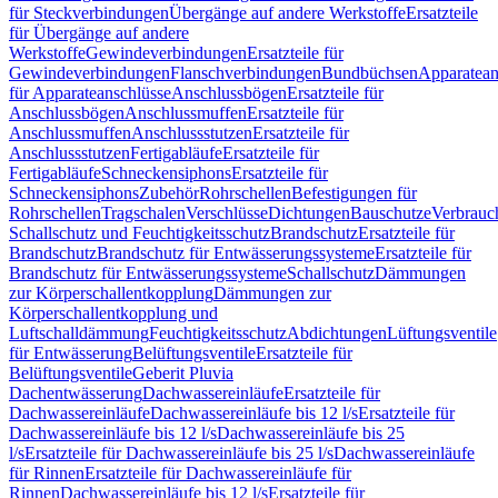
für Steckverbindungen
Übergänge auf andere Werkstoffe
Ersatzteile
für Übergänge auf andere
Werkstoffe
Gewindeverbindungen
Ersatzteile für
Gewindeverbindungen
Flanschverbindungen
Bundbüchsen
Apparatean
für Apparateanschlüsse
Anschlussbögen
Ersatzteile für
Anschlussbögen
Anschlussmuffen
Ersatzteile für
Anschlussmuffen
Anschlussstutzen
Ersatzteile für
Anschlussstutzen
Fertigabläufe
Ersatzteile für
Fertigabläufe
Schneckensiphons
Ersatzteile für
Schneckensiphons
Zubehör
Rohrschellen
Befestigungen für
Rohrschellen
Tragschalen
Verschlüsse
Dichtungen
Bauschutze
Verbrauc
Schallschutz und Feuchtigkeitsschutz
Brandschutz
Ersatzteile für
Brandschutz
Brandschutz für Entwässerungssysteme
Ersatzteile für
Brandschutz für Entwässerungssysteme
Schallschutz
Dämmungen
zur Körperschallentkopplung
Dämmungen zur
Körperschallentkopplung und
Luftschalldämmung
Feuchtigkeitsschutz
Abdichtungen
Lüftungsventile
für Entwässerung
Belüftungsventile
Ersatzteile für
Belüftungsventile
Geberit Pluvia
Dachentwässerung
Dachwassereinläufe
Ersatzteile für
Dachwassereinläufe
Dachwassereinläufe bis 12 l/s
Ersatzteile für
Dachwassereinläufe bis 12 l/s
Dachwassereinläufe bis 25
l/s
Ersatzteile für Dachwassereinläufe bis 25 l/s
Dachwassereinläufe
für Rinnen
Ersatzteile für Dachwassereinläufe für
Rinnen
Dachwassereinläufe bis 12 l/s
Ersatzteile für