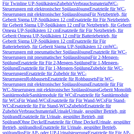
Für Twinline UP-Spülkästen
Zubehör
Verbrauchsmaterial
WC-
Steuerungen mit elektronischer Spülauslösung
Ersatzteile für WC-
Steuerungen mit elektronischer Spülauslösung
Für Netzbetrieb, für
Geberit Sigma UP-Spülkästen 12 cm
Ersatzteile für Für Netzbetrieb,
für Geberit Sigma UP-Spülkästen 12 cm
Für Netzbetrieb, für Geberit
Omega UP-Spülkästen 12 cm
Ersatzteile für Für Netzbetrieb, für
Geberit Omega UP-Spülkästen 12 cm
Für Batteriebetrieb, für
Geberit Sigma UP-Spülkästen 12 cm
Ersatzteile für Für
Batteriebetrieb, für Geberit Sigma UP-Spülkästen 12 cm
WC-
Steuerungen mit pneumatischer Spülauslösung
Ersatzteile für WC-
Steuerungen mit pneumatischer Spülauslösung
Für 2-Mengen-
Spülung
Ersatzteile für Für 2-Mengen-Spülung
Für 1-Mengen-
Spülung
Ersatzteile für Für 1-Mengen-Spülung
Zubehör für WC-
Steuerungen
Ersatzteile für Zubehör für WC-
Steuerungen
Rohbausets
Ersatzteile für Rohbausets
Für WC-
Steuerungen mit elektronischer Spülauslösung
Ersatzteile für Für
WC-Steuerungen mit elektronischer Spülauslösung
Geberit Monolith
Sanitärmodule
Sanitärmodule für WCs
Ersatzteile für Sanitärmodule
für WCs
Für Wand-WCs
Ersatzteile für Für Wand-WCs
Für Stand-
WCs
Ersatzteile für Für Stand-WCs
Zubehör
Ersatzteile für
Zubehör
Verbrauchsmaterial
Urinale
Urinale, gespülter Betrieb, mit
Spülrand
Ersatzteile für Urinale, gespülter Betrieb, mit
Spülrand
Ohne Deckel
Ersatzteile für Ohne Deckel
Urinale, gespülter
Betrieb, spülrandlos
Ersatzteile für Urinale, gespülter Betrieb,
spülrandlos
Für AP- oder UP-Urinalsteuerung
Ersatzteile für Für AP-