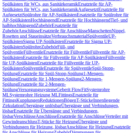
Spülkästen für WCs, aus Sanitärkeramik
Ersatzteile für AP-
Spülkästen für WCs, aus Sanitärkeramik
Aufgesetzt
Ersatzteile für
Aufgesetzt
Spülrohre für AP-Spülkästen
Ersatzteile für Spülrohre für
AP-Spülkästen
Hochhängend
Ersatzteile für Hochhängend
Tief- und
halbhochhängend
Zubehör
Ersatzteile für
Zubehör
Anschlüsse
Ersatzteile für Anschlüsse
Manschetten
Nippel,
Rosetten und Staueinsätze
Verbrauchsmaterial
Spülventile
UP-
Spülkästen
Sigma UP-Spülkästen
Ersatzteile für Sigma UP-
Spülkästen
Spülrohre
Zubehör
Füll- und
Spülventile
Füllventile
Ersatzteile für Füllventile
Füllventile für AP-
Spülkästen
Ersatzteile für Füllventile für AP-Spülkästen
Füllventile
für UP-Spülkästen
Ersatzteile für Füllventile für UP-
Spülkästen
Spülventile
Ersatzteile für Spülventile
Spül-Stopp-
Spülung
Ersatzteile für Spül-Stopp-Spülung
1-Mengen-
Spülung
Ersatzteile für 1-Mengen-Spülung
2-Mengen-
Spülung
Ersatzteile für 2-Mengen-
Spülung
Versorgungssysteme
Geberit FlowFit
Systemrohre
ML
Systemrohre Heizung ML
Fittings
Ersatzteile für
Fittings
Kupplungen
Reduktionen
Bögen
T-Stücke
Innenliegende
Zirkulation
Übergänge unlösbar
Übergänge und Verbindungen,
lösbar
Ersatzteile für Übergänge und Verbindungen,
lösbar
Verschlüsse
Anschlüsse
Ersatzteile für Anschlüsse
Verteiler mit
Gewindeanschluss
T-Stücke für Heizung
Übergänge und
Verbindungen für Heizung, lösbar
Anschlüsse für Heizung
Ersatzteile
für Anschlüsse für Heizung
Zubehör
Dämmungen für