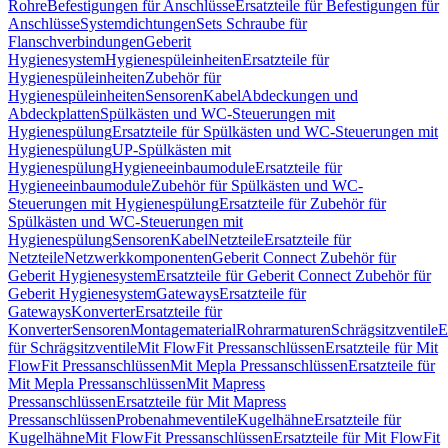
Rohre
Befestigungen für Anschlüsse
Ersatzteile für Befestigungen für
Anschlüsse
Systemdichtungen
Sets Schraube für
Flanschverbindungen
Geberit
Hygienesystem
Hygienespüleinheiten
Ersatzteile für
Hygienespüleinheiten
Zubehör für
Hygienespüleinheiten
Sensoren
Kabel
Abdeckungen und
Abdeckplatten
Spülkästen und WC-Steuerungen mit
Hygienespülung
Ersatzteile für Spülkästen und WC-Steuerungen mit
Hygienespülung
UP-Spülkästen mit
Hygienespülung
Hygieneeinbaumodule
Ersatzteile für
Hygieneeinbaumodule
Zubehör für Spülkästen und WC-
Steuerungen mit Hygienespülung
Ersatzteile für Zubehör für
Spülkästen und WC-Steuerungen mit
Hygienespülung
Sensoren
Kabel
Netzteile
Ersatzteile für
Netzteile
Netzwerkkomponenten
Geberit Connect Zubehör für
Geberit Hygienesystem
Ersatzteile für Geberit Connect Zubehör für
Geberit Hygienesystem
Gateways
Ersatzteile für
Gateways
Konverter
Ersatzteile für
Konverter
Sensoren
Montagematerial
Rohrarmaturen
Schrägsitzventile
E
für Schrägsitzventile
Mit FlowFit Pressanschlüssen
Ersatzteile für Mit
FlowFit Pressanschlüssen
Mit Mepla Pressanschlüssen
Ersatzteile für
Mit Mepla Pressanschlüssen
Mit Mapress
Pressanschlüssen
Ersatzteile für Mit Mapress
Pressanschlüssen
Probenahmeventile
Kugelhähne
Ersatzteile für
Kugelhähne
Mit FlowFit Pressanschlüssen
Ersatzteile für Mit FlowFit