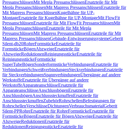
Pressanschlüssen
Mit Mepla Pressanschlüssen
Ersatzteile für Mit
Mepla Pressanschlüssen
Mit Mapress Pressanschlüssen
Ersatzteile für
Mit Mapress Pressanschlüssen
Kugelhähne für UP-
Montage
Ersatzteile für Kugelhähne für UP-Montage
Mit FlowFit
Pressanschlüssen
Ersatzteile für Mit FlowFit Pressanschlüssen
Mit
Mepla Pressanschlüssen
Ersatzteile für Mit Mepla
Pressanschlüssen
Mit Mapress Pressanschlüssen
Ersatzteile für Mit
Mapress Pressanschlüssen
Gebäude-Entwässerungssysteme
Geberit
Silent-db20
Rohre
Formstücke
Ersatzteile für
Formstücke
Bögen
Abzweige
Ersatzteile für
Abzweige
Reduktionen
Reinigungsstücke
Ersatzteile für
Reinigungsstücke
Formstücke
SuperTube
Bögen
Sonderformstücke
Verbindungen
Ersatzteile für
Verbindungen
Schweißverbindungen
Steckverbindungen
Ersatzteile
für Steckverbindungen
Spannverbindungen
Übergänge auf andere
Werkstoffe
Ersatzteile für Übergänge auf andere
Werkstoffe
Apparateanschlüsse
Ersatzteile für
Apparateanschlüsse
Anschlussbögen
Ersatzteile für
Anschlussbögen
Anschlusssteckmuffen
Ersatzteile für
Anschlusssteckmuffen
Zubehör
Rohrschellen
Befestigungen für
Rohrschellen
Verschlüsse
Dichtungen
Verbrauchsmaterial
Geberit
Silent-PP
Rohre
Ersatzteile für Rohre
Formstücke
Ersatzteile für
Formstücke
Bögen
Ersatzteile für Bögen
Abzweige
Ersatzteile für
Abzweige
Reduktionen
Ersatzteile für
Reduktionen
Reinigungsstücke
Ersatzteile für