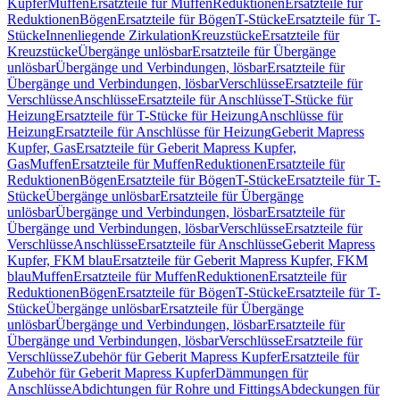
Kupfer
Muffen
Ersatzteile für Muffen
Reduktionen
Ersatzteile für
Reduktionen
Bögen
Ersatzteile für Bögen
T-Stücke
Ersatzteile für T-
Stücke
Innenliegende Zirkulation
Kreuzstücke
Ersatzteile für
Kreuzstücke
Übergänge unlösbar
Ersatzteile für Übergänge
unlösbar
Übergänge und Verbindungen, lösbar
Ersatzteile für
Übergänge und Verbindungen, lösbar
Verschlüsse
Ersatzteile für
Verschlüsse
Anschlüsse
Ersatzteile für Anschlüsse
T-Stücke für
Heizung
Ersatzteile für T-Stücke für Heizung
Anschlüsse für
Heizung
Ersatzteile für Anschlüsse für Heizung
Geberit Mapress
Kupfer, Gas
Ersatzteile für Geberit Mapress Kupfer,
Gas
Muffen
Ersatzteile für Muffen
Reduktionen
Ersatzteile für
Reduktionen
Bögen
Ersatzteile für Bögen
T-Stücke
Ersatzteile für T-
Stücke
Übergänge unlösbar
Ersatzteile für Übergänge
unlösbar
Übergänge und Verbindungen, lösbar
Ersatzteile für
Übergänge und Verbindungen, lösbar
Verschlüsse
Ersatzteile für
Verschlüsse
Anschlüsse
Ersatzteile für Anschlüsse
Geberit Mapress
Kupfer, FKM blau
Ersatzteile für Geberit Mapress Kupfer, FKM
blau
Muffen
Ersatzteile für Muffen
Reduktionen
Ersatzteile für
Reduktionen
Bögen
Ersatzteile für Bögen
T-Stücke
Ersatzteile für T-
Stücke
Übergänge unlösbar
Ersatzteile für Übergänge
unlösbar
Übergänge und Verbindungen, lösbar
Ersatzteile für
Übergänge und Verbindungen, lösbar
Verschlüsse
Ersatzteile für
Verschlüsse
Zubehör für Geberit Mapress Kupfer
Ersatzteile für
Zubehör für Geberit Mapress Kupfer
Dämmungen für
Anschlüsse
Abdichtungen für Rohre und Fittings
Abdeckungen für