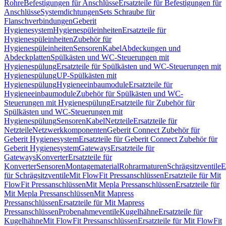
Rohre
Befestigungen für Anschlüsse
Ersatzteile für Befestigungen für
Anschlüsse
Systemdichtungen
Sets Schraube für
Flanschverbindungen
Geberit
Hygienesystem
Hygienespüleinheiten
Ersatzteile für
Hygienespüleinheiten
Zubehör für
Hygienespüleinheiten
Sensoren
Kabel
Abdeckungen und
Abdeckplatten
Spülkästen und WC-Steuerungen mit
Hygienespülung
Ersatzteile für Spülkästen und WC-Steuerungen mit
Hygienespülung
UP-Spülkästen mit
Hygienespülung
Hygieneeinbaumodule
Ersatzteile für
Hygieneeinbaumodule
Zubehör für Spülkästen und WC-
Steuerungen mit Hygienespülung
Ersatzteile für Zubehör für
Spülkästen und WC-Steuerungen mit
Hygienespülung
Sensoren
Kabel
Netzteile
Ersatzteile für
Netzteile
Netzwerkkomponenten
Geberit Connect Zubehör für
Geberit Hygienesystem
Ersatzteile für Geberit Connect Zubehör für
Geberit Hygienesystem
Gateways
Ersatzteile für
Gateways
Konverter
Ersatzteile für
Konverter
Sensoren
Montagematerial
Rohrarmaturen
Schrägsitzventile
E
für Schrägsitzventile
Mit FlowFit Pressanschlüssen
Ersatzteile für Mit
FlowFit Pressanschlüssen
Mit Mepla Pressanschlüssen
Ersatzteile für
Mit Mepla Pressanschlüssen
Mit Mapress
Pressanschlüssen
Ersatzteile für Mit Mapress
Pressanschlüssen
Probenahmeventile
Kugelhähne
Ersatzteile für
Kugelhähne
Mit FlowFit Pressanschlüssen
Ersatzteile für Mit FlowFit