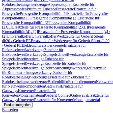
Rohrbearbeitungswerkzeuge
Abpressstopfen
Ersatzteile für
Abpressstopfen
Prüfmittel
Zubehör
Pressgeräte
Ersatzteile für
Pressgeräte
Pressgeräte Kompatibilität [1]
Ersatzteile für Pressgeräte
Kompatibilität [1]
Pressgeräte Kompatibilität [2]
Ersatzteile für
Pressgeräte Kompatibilität [2]
Pressgeräte Kompatibilität
[2XL]
Ersatzteile für Pressgeräte Kompatibilität [2XL]
Pressgeräte
Kompatibilität [4] / [2]
Ersatzteile für Pressgeräte Kompatibilität [4] /
[2]
Universalkoffer
Universalkoffer
Werkzeuge für Geberit Silent-
db20 / Geberit PE
Ersatzteile für Werkzeuge für Geberit Silent-db20
/ Geberit PE
Elektroschweißwerkzeuge
Ersatzteile für
Elektroschweißwerkzeuge
Zubehör für
Elektroschweißwerkzeuge
Spiegelschweißwerkzeuge
Ersatzteile für
Spiegelschweißwerkzeuge
Zubehör für
Spiegelschweißwerkzeuge
Ersatzteile für Zubehör für
Spiegelschweißwerkzeuge
Rohrbearbeitungswerkzeuge
Ersatzteile
für Rohrbearbeitungswerkzeuge
Zubehör für
Rohrbearbeitungswerkzeuge
Ersatzteile für Zubehör für
Rohrbearbeitungswerkzeuge
Bedienhilfen
Fernbedienungen
Netzwerk
für Netzwerkkomponenten
Gateways
Ersatzteile für
Gateways
Konverter
Ersatzteile für
Konverter
Montagematerial
Geberit Connect
Gateways
Ersatzteile für
Gateways
Konverter
Ersatzteile für Konverter
Montagematerial
Produktkategorien
Badserien