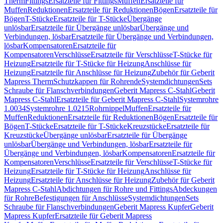
Therm
Fittings
Ersatzteile für Fittings
Muffen
Ersatzteile für
Muffen
Reduktionen
Ersatzteile für Reduktionen
Bögen
Ersatzteile für
Bögen
T-Stücke
Ersatzteile für T-Stücke
Übergänge
unlösbar
Ersatzteile für Übergänge unlösbar
Übergänge und
Verbindungen, lösbar
Ersatzteile für Übergänge und Verbindungen,
lösbar
Kompensatoren
Ersatzteile für
Kompensatoren
Verschlüsse
Ersatzteile für Verschlüsse
T-Stücke für
Heizung
Ersatzteile für T-Stücke für Heizung
Anschlüsse für
Heizung
Ersatzteile für Anschlüsse für Heizung
Zubehör für Geberit
Mapress Therm
Schutzkappen für Rohrende
Systemdichtungen
Sets
Schraube für Flanschverbindungen
Geberit Mapress C-Stahl
Geberit
Mapress C-Stahl
Ersatzteile für Geberit Mapress C-Stahl
Systemrohre
1.0034
Systemrohre 1.0215
Rohrnippel
Muffen
Ersatzteile für
Muffen
Reduktionen
Ersatzteile für Reduktionen
Bögen
Ersatzteile für
Bögen
T-Stücke
Ersatzteile für T-Stücke
Kreuzstücke
Ersatzteile für
Kreuzstücke
Übergänge unlösbar
Ersatzteile für Übergänge
unlösbar
Übergänge und Verbindungen, lösbar
Ersatzteile für
Übergänge und Verbindungen, lösbar
Kompensatoren
Ersatzteile für
Kompensatoren
Verschlüsse
Ersatzteile für Verschlüsse
T-Stücke für
Heizung
Ersatzteile für T-Stücke für Heizung
Anschlüsse für
Heizung
Ersatzteile für Anschlüsse für Heizung
Zubehör für Geberit
Mapress C-Stahl
Abdichtungen für Rohre und Fittings
Abdeckungen
für Rohre
Befestigungen für Anschlüsse
Systemdichtungen
Sets
Schraube für Flanschverbindungen
Geberit Mapress Kupfer
Geberit
Mapress Kupfer
Ersatzteile für Geberit Mapress