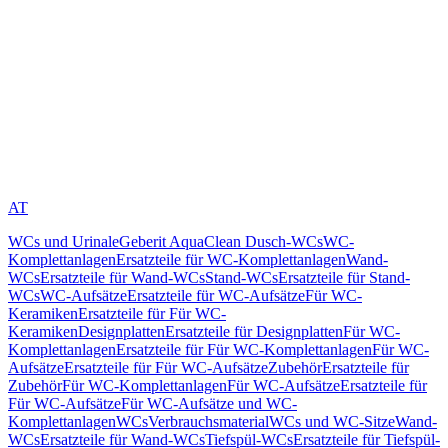
AT
WCs und Urinale
Geberit AquaClean Dusch-WCs
WC-
Komplettanlagen
Ersatzteile für WC-Komplettanlagen
Wand-
WCs
Ersatzteile für Wand-WCs
Stand-WCs
Ersatzteile für Stand-
WCs
WC-Aufsätze
Ersatzteile für WC-Aufsätze
Für WC-
Keramiken
Ersatzteile für Für WC-
Keramiken
Designplatten
Ersatzteile für Designplatten
Für WC-
Komplettanlagen
Ersatzteile für Für WC-Komplettanlagen
Für WC-
Aufsätze
Ersatzteile für Für WC-Aufsätze
Zubehör
Ersatzteile für
Zubehör
Für WC-Komplettanlagen
Für WC-Aufsätze
Ersatzteile für
Für WC-Aufsätze
Für WC-Aufsätze und WC-
Komplettanlagen
WCs
Verbrauchsmaterial
WCs und WC-Sitze
Wand-
WCs
Ersatzteile für Wand-WCs
Tiefspül-WCs
Ersatzteile für Tiefspül-