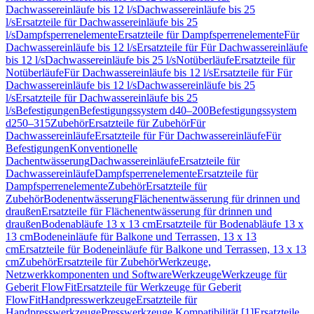
Dachwassereinläufe bis 12 l/s
Dachwassereinläufe bis 25
l/s
Ersatzteile für Dachwassereinläufe bis 25
l/s
Dampfsperrenelemente
Ersatzteile für Dampfsperrenelemente
Für
Dachwassereinläufe bis 12 l/s
Ersatzteile für Für Dachwassereinläufe
bis 12 l/s
Dachwassereinläufe bis 25 l/s
Notüberläufe
Ersatzteile für
Notüberläufe
Für Dachwassereinläufe bis 12 l/s
Ersatzteile für Für
Dachwassereinläufe bis 12 l/s
Dachwassereinläufe bis 25
l/s
Ersatzteile für Dachwassereinläufe bis 25
l/s
Befestigungen
Befestigungssystem d40–200
Befestigungssystem
d250–315
Zubehör
Ersatzteile für Zubehör
Für
Dachwassereinläufe
Ersatzteile für Für Dachwassereinläufe
Für
Befestigungen
Konventionelle
Dachentwässerung
Dachwassereinläufe
Ersatzteile für
Dachwassereinläufe
Dampfsperrenelemente
Ersatzteile für
Dampfsperrenelemente
Zubehör
Ersatzteile für
Zubehör
Bodenentwässerung
Flächenentwässerung für drinnen und
draußen
Ersatzteile für Flächenentwässerung für drinnen und
draußen
Bodenabläufe 13 x 13 cm
Ersatzteile für Bodenabläufe 13 x
13 cm
Bodeneinläufe für Balkone und Terrassen, 13 x 13
cm
Ersatzteile für Bodeneinläufe für Balkone und Terrassen, 13 x 13
cm
Zubehör
Ersatzteile für Zubehör
Werkzeuge,
Netzwerkkomponenten und Software
Werkzeuge
Werkzeuge für
Geberit FlowFit
Ersatzteile für Werkzeuge für Geberit
FlowFit
Handpresswerkzeuge
Ersatzteile für
Handpresswerkzeuge
Presswerkzeuge Kompatibilität [1]
Ersatzteile