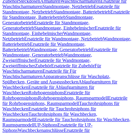
Zubehör
Steckdosen
Armaturen
Waschtischarmaturen
Ersatzteile für
Waschtischarmaturen
Standmontage, Netzbetrieb
Ersatzteile für
Standmontage, Netzbetrieb
Standmontage, Batteriebetrieb
Ersatzteile
für Standmontage, Batteriebetrieb
Standmontage,
Generatorbetrieb
Ersatzteile für Standmontage,
Generatorbetrieb
Standmontage, Einhebelmischer
Ersatzteile für
Standmontage, Einhebelmischer
Wandmontage,
Netzbetrieb
Ersatzteile für Wandmontage, Netzbetrieb
Wandmontage,
Batteriebetrieb
Ersatzteile für Wandmontage,
Batteriebetrieb
Wandmontage, Generatorbetrieb
Ersatzteile für
Wandmontage, Generatorbetrieb
Wandmontage,
Zweigriffmischer
Ersatzteile für Wandmontage,
Zweigriffmischer
Zubehör
Ersatzteile für Zubehör
Für
Waschtischarmaturen
Ersatzteile für Für
Waschtischarmaturen
Apparateanschlüsse für Waschplatz,
Spülbecken, Geräte und Ausgussbecken
Ablaufgarnituren für
Waschbecken
Ersatzteile für Ablaufgarnituren für
Waschbecken
Rohrbogensiphons
Ersatzteile für
Rohrbogensiphons
Rohrbogensiphons, Raumsparmodell
Ersatzteile
für Rohrbogensiphons, Raumsparmodell
Tauchrohrsiphons für
Waschbecken
Ersatzteile für Tauchrohrsiphons für
Waschbecken
Tauchrohrsiphons für Waschbecken,
Raumsparmodell
Ersatzteile für Tauchrohrsiphons für Waschbecken,
Raumsparmodell
UP-Siphons
Ersatzteile für UP-
Siphons
Waschbeckenanschlüsse
Ersatzteile für