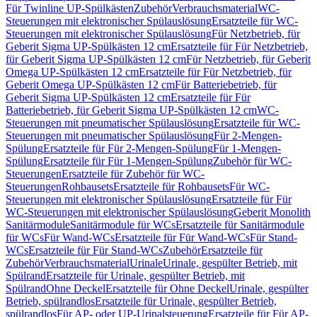
Für Twinline UP-Spülkästen
Zubehör
Verbrauchsmaterial
WC-
Steuerungen mit elektronischer Spülauslösung
Ersatzteile für WC-
Steuerungen mit elektronischer Spülauslösung
Für Netzbetrieb, für
Geberit Sigma UP-Spülkästen 12 cm
Ersatzteile für Für Netzbetrieb,
für Geberit Sigma UP-Spülkästen 12 cm
Für Netzbetrieb, für Geberit
Omega UP-Spülkästen 12 cm
Ersatzteile für Für Netzbetrieb, für
Geberit Omega UP-Spülkästen 12 cm
Für Batteriebetrieb, für
Geberit Sigma UP-Spülkästen 12 cm
Ersatzteile für Für
Batteriebetrieb, für Geberit Sigma UP-Spülkästen 12 cm
WC-
Steuerungen mit pneumatischer Spülauslösung
Ersatzteile für WC-
Steuerungen mit pneumatischer Spülauslösung
Für 2-Mengen-
Spülung
Ersatzteile für Für 2-Mengen-Spülung
Für 1-Mengen-
Spülung
Ersatzteile für Für 1-Mengen-Spülung
Zubehör für WC-
Steuerungen
Ersatzteile für Zubehör für WC-
Steuerungen
Rohbausets
Ersatzteile für Rohbausets
Für WC-
Steuerungen mit elektronischer Spülauslösung
Ersatzteile für Für
WC-Steuerungen mit elektronischer Spülauslösung
Geberit Monolith
Sanitärmodule
Sanitärmodule für WCs
Ersatzteile für Sanitärmodule
für WCs
Für Wand-WCs
Ersatzteile für Für Wand-WCs
Für Stand-
WCs
Ersatzteile für Für Stand-WCs
Zubehör
Ersatzteile für
Zubehör
Verbrauchsmaterial
Urinale
Urinale, gespülter Betrieb, mit
Spülrand
Ersatzteile für Urinale, gespülter Betrieb, mit
Spülrand
Ohne Deckel
Ersatzteile für Ohne Deckel
Urinale, gespülter
Betrieb, spülrandlos
Ersatzteile für Urinale, gespülter Betrieb,
spülrandlos
Für AP- oder UP-Urinalsteuerung
Ersatzteile für Für AP-