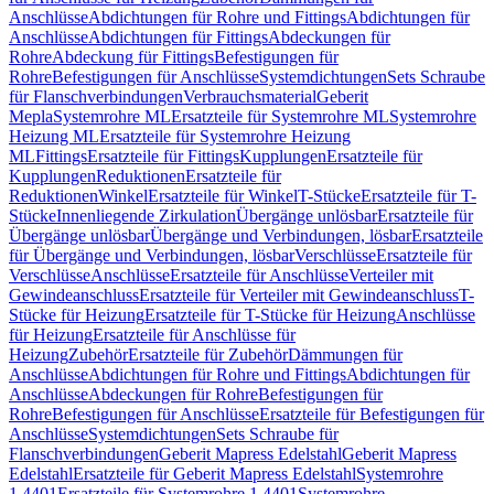
Anschlüsse
Abdichtungen für Rohre und Fittings
Abdichtungen für
Anschlüsse
Abdichtungen für Fittings
Abdeckungen für
Rohre
Abdeckung für Fittings
Befestigungen für
Rohre
Befestigungen für Anschlüsse
Systemdichtungen
Sets Schraube
für Flanschverbindungen
Verbrauchsmaterial
Geberit
Mepla
Systemrohre ML
Ersatzteile für Systemrohre ML
Systemrohre
Heizung ML
Ersatzteile für Systemrohre Heizung
ML
Fittings
Ersatzteile für Fittings
Kupplungen
Ersatzteile für
Kupplungen
Reduktionen
Ersatzteile für
Reduktionen
Winkel
Ersatzteile für Winkel
T-Stücke
Ersatzteile für T-
Stücke
Innenliegende Zirkulation
Übergänge unlösbar
Ersatzteile für
Übergänge unlösbar
Übergänge und Verbindungen, lösbar
Ersatzteile
für Übergänge und Verbindungen, lösbar
Verschlüsse
Ersatzteile für
Verschlüsse
Anschlüsse
Ersatzteile für Anschlüsse
Verteiler mit
Gewindeanschluss
Ersatzteile für Verteiler mit Gewindeanschluss
T-
Stücke für Heizung
Ersatzteile für T-Stücke für Heizung
Anschlüsse
für Heizung
Ersatzteile für Anschlüsse für
Heizung
Zubehör
Ersatzteile für Zubehör
Dämmungen für
Anschlüsse
Abdichtungen für Rohre und Fittings
Abdichtungen für
Anschlüsse
Abdeckungen für Rohre
Befestigungen für
Rohre
Befestigungen für Anschlüsse
Ersatzteile für Befestigungen für
Anschlüsse
Systemdichtungen
Sets Schraube für
Flanschverbindungen
Geberit Mapress Edelstahl
Geberit Mapress
Edelstahl
Ersatzteile für Geberit Mapress Edelstahl
Systemrohre
1.4401
Ersatzteile für Systemrohre 1.4401
Systemrohre