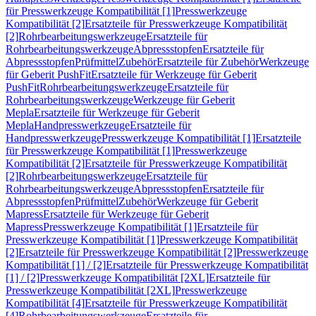
für Presswerkzeuge Kompatibilität [1]
Presswerkzeuge
Kompatibilität [2]
Ersatzteile für Presswerkzeuge Kompatibilität
[2]
Rohrbearbeitungswerkzeuge
Ersatzteile für
Rohrbearbeitungswerkzeuge
Abpressstopfen
Ersatzteile für
Abpressstopfen
Prüfmittel
Zubehör
Ersatzteile für Zubehör
Werkzeuge
für Geberit PushFit
Ersatzteile für Werkzeuge für Geberit
PushFit
Rohrbearbeitungswerkzeuge
Ersatzteile für
Rohrbearbeitungswerkzeuge
Werkzeuge für Geberit
Mepla
Ersatzteile für Werkzeuge für Geberit
Mepla
Handpresswerkzeuge
Ersatzteile für
Handpresswerkzeuge
Presswerkzeuge Kompatibilität [1]
Ersatzteile
für Presswerkzeuge Kompatibilität [1]
Presswerkzeuge
Kompatibilität [2]
Ersatzteile für Presswerkzeuge Kompatibilität
[2]
Rohrbearbeitungswerkzeuge
Ersatzteile für
Rohrbearbeitungswerkzeuge
Abpressstopfen
Ersatzteile für
Abpressstopfen
Prüfmittel
Zubehör
Werkzeuge für Geberit
Mapress
Ersatzteile für Werkzeuge für Geberit
Mapress
Presswerkzeuge Kompatibilität [1]
Ersatzteile für
Presswerkzeuge Kompatibilität [1]
Presswerkzeuge Kompatibilität
[2]
Ersatzteile für Presswerkzeuge Kompatibilität [2]
Presswerkzeuge
Kompatibilität [1] / [2]
Ersatzteile für Presswerkzeuge Kompatibilität
[1] / [2]
Presswerkzeuge Kompatibilität [2XL]
Ersatzteile für
Presswerkzeuge Kompatibilität [2XL]
Presswerkzeuge
Kompatibilität [4]
Ersatzteile für Presswerkzeuge Kompatibilität
[4]
Rohrbearbeitungswerkzeuge
Ersatzteile für