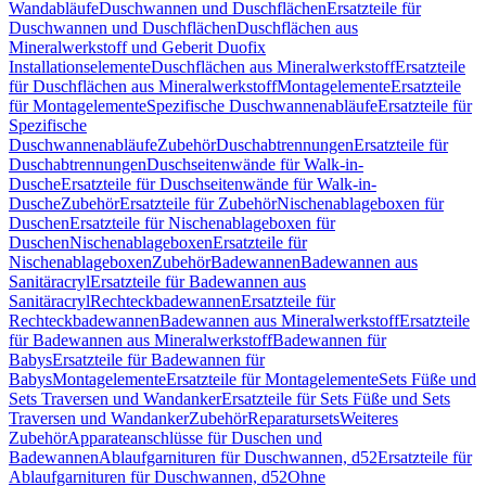
Wandabläufe
Duschwannen und Duschflächen
Ersatzteile für
Duschwannen und Duschflächen
Duschflächen aus
Mineralwerkstoff und Geberit Duofix
Installationselemente
Duschflächen aus Mineralwerkstoff
Ersatzteile
für Duschflächen aus Mineralwerkstoff
Montagelemente
Ersatzteile
für Montagelemente
Spezifische Duschwannenabläufe
Ersatzteile für
Spezifische
Duschwannenabläufe
Zubehör
Duschabtrennungen
Ersatzteile für
Duschabtrennungen
Duschseitenwände für Walk-in-
Dusche
Ersatzteile für Duschseitenwände für Walk-in-
Dusche
Zubehör
Ersatzteile für Zubehör
Nischenablageboxen für
Duschen
Ersatzteile für Nischenablageboxen für
Duschen
Nischenablageboxen
Ersatzteile für
Nischenablageboxen
Zubehör
Badewannen
Badewannen aus
Sanitäracryl
Ersatzteile für Badewannen aus
Sanitäracryl
Rechteckbadewannen
Ersatzteile für
Rechteckbadewannen
Badewannen aus Mineralwerkstoff
Ersatzteile
für Badewannen aus Mineralwerkstoff
Badewannen für
Babys
Ersatzteile für Badewannen für
Babys
Montagelemente
Ersatzteile für Montagelemente
Sets Füße und
Sets Traversen und Wandanker
Ersatzteile für Sets Füße und Sets
Traversen und Wandanker
Zubehör
Reparatursets
Weiteres
Zubehör
Apparateanschlüsse für Duschen und
Badewannen
Ablaufgarnituren für Duschwannen, d52
Ersatzteile für
Ablaufgarnituren für Duschwannen, d52
Ohne