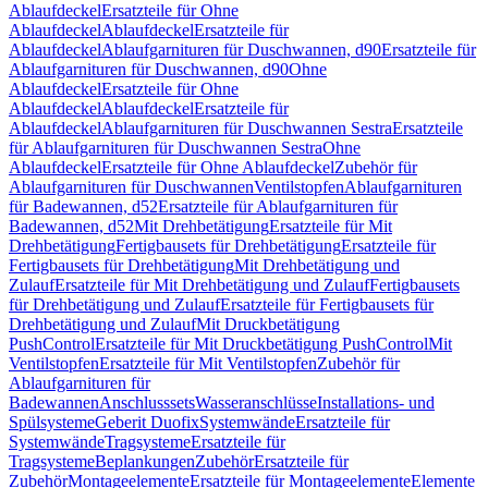
Ablaufdeckel
Ersatzteile für Ohne
Ablaufdeckel
Ablaufdeckel
Ersatzteile für
Ablaufdeckel
Ablaufgarnituren für Duschwannen, d90
Ersatzteile für
Ablaufgarnituren für Duschwannen, d90
Ohne
Ablaufdeckel
Ersatzteile für Ohne
Ablaufdeckel
Ablaufdeckel
Ersatzteile für
Ablaufdeckel
Ablaufgarnituren für Duschwannen Sestra
Ersatzteile
für Ablaufgarnituren für Duschwannen Sestra
Ohne
Ablaufdeckel
Ersatzteile für Ohne Ablaufdeckel
Zubehör für
Ablaufgarnituren für Duschwannen
Ventilstopfen
Ablaufgarnituren
für Badewannen, d52
Ersatzteile für Ablaufgarnituren für
Badewannen, d52
Mit Drehbetätigung
Ersatzteile für Mit
Drehbetätigung
Fertigbausets für Drehbetätigung
Ersatzteile für
Fertigbausets für Drehbetätigung
Mit Drehbetätigung und
Zulauf
Ersatzteile für Mit Drehbetätigung und Zulauf
Fertigbausets
für Drehbetätigung und Zulauf
Ersatzteile für Fertigbausets für
Drehbetätigung und Zulauf
Mit Druckbetätigung
PushControl
Ersatzteile für Mit Druckbetätigung PushControl
Mit
Ventilstopfen
Ersatzteile für Mit Ventilstopfen
Zubehör für
Ablaufgarnituren für
Badewannen
Anschlusssets
Wasseranschlüsse
Installations- und
Spülsysteme
Geberit Duofix
Systemwände
Ersatzteile für
Systemwände
Tragsysteme
Ersatzteile für
Tragsysteme
Beplankungen
Zubehör
Ersatzteile für
Zubehör
Montageelemente
Ersatzteile für Montageelemente
Elemente