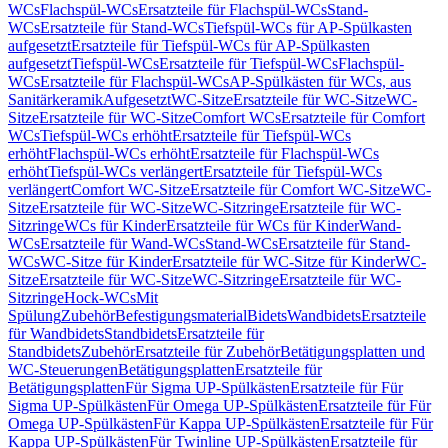
WCs
Flachspül-WCs
Ersatzteile für Flachspül-WCs
Stand-
WCs
Ersatzteile für Stand-WCs
Tiefspül-WCs für AP-Spülkasten
aufgesetzt
Ersatzteile für Tiefspül-WCs für AP-Spülkasten
aufgesetzt
Tiefspül-WCs
Ersatzteile für Tiefspül-WCs
Flachspül-
WCs
Ersatzteile für Flachspül-WCs
AP-Spülkästen für WCs, aus
Sanitärkeramik
Aufgesetzt
WC-Sitze
Ersatzteile für WC-Sitze
WC-
Sitze
Ersatzteile für WC-Sitze
Comfort WCs
Ersatzteile für Comfort
WCs
Tiefspül-WCs erhöht
Ersatzteile für Tiefspül-WCs
erhöht
Flachspül-WCs erhöht
Ersatzteile für Flachspül-WCs
erhöht
Tiefspül-WCs verlängert
Ersatzteile für Tiefspül-WCs
verlängert
Comfort WC-Sitze
Ersatzteile für Comfort WC-Sitze
WC-
Sitze
Ersatzteile für WC-Sitze
WC-Sitzringe
Ersatzteile für WC-
Sitzringe
WCs für Kinder
Ersatzteile für WCs für Kinder
Wand-
WCs
Ersatzteile für Wand-WCs
Stand-WCs
Ersatzteile für Stand-
WCs
WC-Sitze für Kinder
Ersatzteile für WC-Sitze für Kinder
WC-
Sitze
Ersatzteile für WC-Sitze
WC-Sitzringe
Ersatzteile für WC-
Sitzringe
Hock-WCs
Mit
Spülung
Zubehör
Befestigungsmaterial
Bidets
Wandbidets
Ersatzteile
für Wandbidets
Standbidets
Ersatzteile für
Standbidets
Zubehör
Ersatzteile für Zubehör
Betätigungsplatten und
WC-Steuerungen
Betätigungsplatten
Ersatzteile für
Betätigungsplatten
Für Sigma UP-Spülkästen
Ersatzteile für Für
Sigma UP-Spülkästen
Für Omega UP-Spülkästen
Ersatzteile für Für
Omega UP-Spülkästen
Für Kappa UP-Spülkästen
Ersatzteile für Für
Kappa UP-Spülkästen
Für Twinline UP-Spülkästen
Ersatzteile für