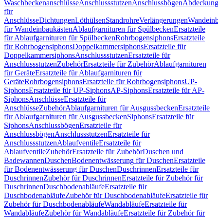
Waschbeckenanschlüsse
Anschlussstutzen
Anschlussbögen
Abdeckung
für
Anschlüsse
Dichtungen
Löthülsen
Standrohre
Verlängerungen
Wandeinb
für Wandeinbaukästen
Ablaufgarnituren für Spülbecken
Ersatzteile
für Ablaufgarnituren für Spülbecken
Rohrbogensiphons
Ersatzteile
für Rohrbogensiphons
Doppelkammersiphons
Ersatzteile für
Doppelkammersiphons
Anschlussstutzen
Ersatzteile für
Anschlussstutzen
Zubehör
Ersatzteile für Zubehör
Ablaufgarnituren
für Geräte
Ersatzteile für Ablaufgarnituren für
Geräte
Rohrbogensiphons
Ersatzteile für Rohrbogensiphons
UP-
Siphons
Ersatzteile für UP-Siphons
AP-Siphons
Ersatzteile für AP-
Siphons
Anschlüsse
Ersatzteile für
Anschlüsse
Zubehör
Ablaufgarnituren für Ausgussbecken
Ersatzteile
für Ablaufgarnituren für Ausgussbecken
Siphons
Ersatzteile für
Siphons
Anschlussbögen
Ersatzteile für
Anschlussbögen
Anschlussstutzen
Ersatzteile für
Anschlussstutzen
Ablaufventile
Ersatzteile für
Ablaufventile
Zubehör
Ersatzteile für Zubehör
Duschen und
Badewannen
Duschen
Bodenentwässerung für Duschen
Ersatzteile
für Bodenentwässerung für Duschen
Duschrinnen
Ersatzteile für
Duschrinnen
Zubehör für Duschrinnen
Ersatzteile für Zubehör für
Duschrinnen
Duschbodenabläufe
Ersatzteile für
Duschbodenabläufe
Zubehör für Duschbodenabläufe
Ersatzteile für
Zubehör für Duschbodenabläufe
Wandabläufe
Ersatzteile für
Wandabläufe
Zubehör für Wandabläufe
Ersatzteile für Zubehör für