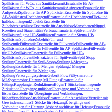
Spülkästen für WCs, aus Sanitärkeramik
Ersatzteile für AP-
Spülkästen für WCs, aus Sanitärkeramik
Aufgesetzt
Ersatzteile für
Aufgesetzt
Spülrohre für AP-Spülkästen
Ersatzteile für Spülrohre für
AP-Spülkästen
Hochhängend
Ersatzteile für Hochhängend
Tief- und
halbhochhängend
Zubehör
Ersatzteile für
Zubehör
Anschlüsse
Ersatzteile für Anschlüsse
Manschetten
Nippel,
Rosetten und Staueinsätze
Verbrauchsmaterial
Spülventile
UP-
Spülkästen
Sigma UP-Spülkästen
Ersatzteile für Sigma UP-
Spülkästen
Spülrohre
Zubehör
Füll- und
Spülventile
Füllventile
Ersatzteile für Füllventile
Füllventile für AP-
Spülkästen
Ersatzteile für Füllventile für AP-Spülkästen
Füllventile
für UP-Spülkästen
Ersatzteile für Füllventile für UP-
Spülkästen
Spülventile
Ersatzteile für Spülventile
Spül-Stopp-
Spülung
Ersatzteile für Spül-Stopp-Spülung
1-Mengen-
Spülung
Ersatzteile für 1-Mengen-Spülung
2-Mengen-
Spülung
Ersatzteile für 2-Mengen-
Spülung
Versorgungssysteme
Geberit FlowFit
Systemrohre
ML
Systemrohre Heizung ML
Fittings
Ersatzteile für
Fittings
Kupplungen
Reduktionen
Bögen
T-Stücke
Innenliegende
Zirkulation
Übergänge unlösbar
Übergänge und Verbindungen,
lösbar
Ersatzteile für Übergänge und Verbindungen,
lösbar
Verschlüsse
Anschlüsse
Ersatzteile für Anschlüsse
Verteiler mit
Gewindeanschluss
T-Stücke für Heizung
Übergänge und
Verbindungen für Heizung, lösbar
Anschlüsse für Heizung
Ersatzteile
für Anschlüsse für Heizung
Zubehör
Dämmungen für