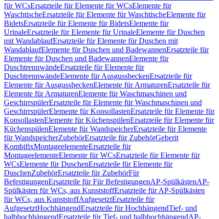
für WCs
Ersatzteile für Elemente für WCs
Elemente für
Waschtische
Ersatzteile für Elemente für Waschtische
Elemente für
Bidets
Ersatzteile für Elemente für Bidets
Elemente für
Urinale
Ersatzteile für Elemente für Urinale
Elemente für Duschen
mit Wandablauf
Ersatzteile für Elemente für Duschen mit
Wandablauf
Elemente für Duschen und Badewannen
Ersatzteile für
Elemente für Duschen und Badewannen
Elemente für
Duschtrennwände
Ersatzteile für Elemente für
Duschtrennwände
Elemente für Ausgussbecken
Ersatzteile für
Elemente für Ausgussbecken
Elemente für Armaturen
Ersatzteile für
Elemente für Armaturen
Elemente für Waschmaschinen und
Geschirrspüler
Ersatzteile für Elemente für Waschmaschinen und
Geschirrspüler
Elemente für Konsollasten
Ersatzteile für Elemente für
Konsollasten
Elemente für Küchenspülen
Ersatzteile für Elemente für
Küchenspülen
Elemente für Wandspeicher
Ersatzteile für Elemente
für Wandspeicher
Zubehör
Ersatzteile für Zubehör
Geberit
Kombifix
Montageelemente
Ersatzteile für
Montageelemente
Elemente für WCs
Ersatzteile für Elemente für
WCs
Elemente für Duschen
Ersatzteile für Elemente für
Duschen
Zubehör
Ersatzteile für Zubehör
Für
Befestigungen
Ersatzteile für Für Befestigungen
AP-Spülkästen
AP-
Spülkästen für WCs, aus Kunststoff
Ersatzteile für AP-Spülkästen
für WCs, aus Kunststoff
Aufgesetzt
Ersatzteile für
Aufgesetzt
Hochhängend
Ersatzteile für Hochhängend
Tief- und
halbhochhängend
Ersatzteile für Tief- und halbhochhängend
AP-