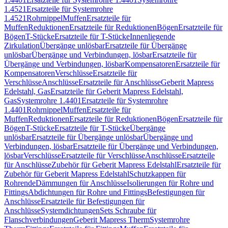
1.4521
Ersatzteile für Systemrohre
1.4521
Rohrnippel
Muffen
Ersatzteile für
Muffen
Reduktionen
Ersatzteile für Reduktionen
Bögen
Ersatzteile für
Bögen
T-Stücke
Ersatzteile für T-Stücke
Innenliegende
Zirkulation
Übergänge unlösbar
Ersatzteile für Übergänge
unlösbar
Übergänge und Verbindungen, lösbar
Ersatzteile für
Übergänge und Verbindungen, lösbar
Kompensatoren
Ersatzteile für
Kompensatoren
Verschlüsse
Ersatzteile für
Verschlüsse
Anschlüsse
Ersatzteile für Anschlüsse
Geberit Mapress
Edelstahl, Gas
Ersatzteile für Geberit Mapress Edelstahl,
Gas
Systemrohre 1.4401
Ersatzteile für Systemrohre
1.4401
Rohrnippel
Muffen
Ersatzteile für
Muffen
Reduktionen
Ersatzteile für Reduktionen
Bögen
Ersatzteile für
Bögen
T-Stücke
Ersatzteile für T-Stücke
Übergänge
unlösbar
Ersatzteile für Übergänge unlösbar
Übergänge und
Verbindungen, lösbar
Ersatzteile für Übergänge und Verbindungen,
lösbar
Verschlüsse
Ersatzteile für Verschlüsse
Anschlüsse
Ersatzteile
für Anschlüsse
Zubehör für Geberit Mapress Edelstahl
Ersatzteile für
Zubehör für Geberit Mapress Edelstahl
Schutzkappen für
Rohrende
Dämmungen für Anschlüsse
Isolierungen für Rohre und
Fittings
Abdichtungen für Rohre und Fittings
Befestigungen für
Anschlüsse
Ersatzteile für Befestigungen für
Anschlüsse
Systemdichtungen
Sets Schraube für
Flanschverbindungen
Geberit Mapress Therm
Systemrohre