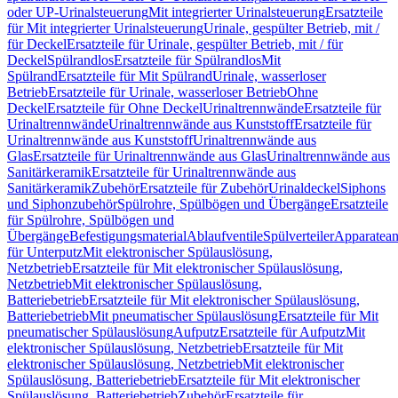
oder UP-Urinalsteuerung
Mit integrierter Urinalsteuerung
Ersatzteile
für Mit integrierter Urinalsteuerung
Urinale, gespülter Betrieb, mit /
für Deckel
Ersatzteile für Urinale, gespülter Betrieb, mit / für
Deckel
Spülrandlos
Ersatzteile für Spülrandlos
Mit
Spülrand
Ersatzteile für Mit Spülrand
Urinale, wasserloser
Betrieb
Ersatzteile für Urinale, wasserloser Betrieb
Ohne
Deckel
Ersatzteile für Ohne Deckel
Urinaltrennwände
Ersatzteile für
Urinaltrennwände
Urinaltrennwände aus Kunststoff
Ersatzteile für
Urinaltrennwände aus Kunststoff
Urinaltrennwände aus
Glas
Ersatzteile für Urinaltrennwände aus Glas
Urinaltrennwände aus
Sanitärkeramik
Ersatzteile für Urinaltrennwände aus
Sanitärkeramik
Zubehör
Ersatzteile für Zubehör
Urinaldeckel
Siphons
und Siphonzubehör
Spülrohre, Spülbögen und Übergänge
Ersatzteile
für Spülrohre, Spülbögen und
Übergänge
Befestigungsmaterial
Ablaufventile
Spülverteiler
Apparatean
für Unterputz
Mit elektronischer Spülauslösung,
Netzbetrieb
Ersatzteile für Mit elektronischer Spülauslösung,
Netzbetrieb
Mit elektronischer Spülauslösung,
Batteriebetrieb
Ersatzteile für Mit elektronischer Spülauslösung,
Batteriebetrieb
Mit pneumatischer Spülauslösung
Ersatzteile für Mit
pneumatischer Spülauslösung
Aufputz
Ersatzteile für Aufputz
Mit
elektronischer Spülauslösung, Netzbetrieb
Ersatzteile für Mit
elektronischer Spülauslösung, Netzbetrieb
Mit elektronischer
Spülauslösung, Batteriebetrieb
Ersatzteile für Mit elektronischer
Spülauslösung, Batteriebetrieb
Zubehör
Ersatzteile für