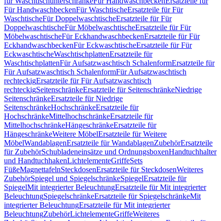
für Waschtischunterschränke
Für Handwaschbecken
Ersatzteile für
Für Handwaschbecken
Für Waschtische
Ersatzteile für Für
Waschtische
Für Doppelwaschtische
Ersatzteile für Für
Doppelwaschtische
Für Möbelwaschtische
Ersatzteile für Für
Möbelwaschtische
Für Eckhandwaschbecken
Ersatzteile für Für
Eckhandwaschbecken
Für Eckwaschtische
Ersatzteile für Für
Eckwaschtische
Waschtischplatten
Ersatzteile für
Waschtischplatten
Für Aufsatzwaschtisch Schalenform
Ersatzteile für
Für Aufsatzwaschtisch Schalenform
Für Aufsatzwaschtisch
rechteckig
Ersatzteile für Für Aufsatzwaschtisch
rechteckig
Seitenschränke
Ersatzteile für Seitenschränke
Niedrige
Seitenschränke
Ersatzteile für Niedrige
Seitenschränke
Hochschränke
Ersatzteile für
Hochschränke
Mittelhochschränke
Ersatzteile für
Mittelhochschränke
Hängeschränke
Ersatzteile für
Hängeschränke
Weitere Möbel
Ersatzteile für Weitere
Möbel
Wandablagen
Ersatzteile für Wandablagen
Zubehör
Ersatzteile
für Zubehör
Schubladeneinsätze und Ordnungsboxen
Handtuchhalter
und Handtuchhaken
Lichtelemente
Griffe
Sets
Füße
Magnettafeln
Steckdosen
Ersatzteile für Steckdosen
Weiteres
Zubehör
Spiegel und Spiegelschränke
Spiegel
Ersatzteile für
Spiegel
Mit integrierter Beleuchtung
Ersatzteile für Mit integrierter
Beleuchtung
Spiegelschränke
Ersatzteile für Spiegelschränke
Mit
integrierter Beleuchtung
Ersatzteile für Mit integrierter
Beleuchtung
Zubehör
Lichtelemente
Griffe
Weiteres