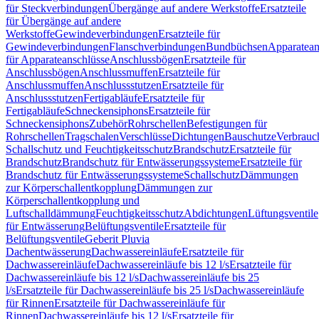
für Steckverbindungen
Übergänge auf andere Werkstoffe
Ersatzteile
für Übergänge auf andere
Werkstoffe
Gewindeverbindungen
Ersatzteile für
Gewindeverbindungen
Flanschverbindungen
Bundbüchsen
Apparatean
für Apparateanschlüsse
Anschlussbögen
Ersatzteile für
Anschlussbögen
Anschlussmuffen
Ersatzteile für
Anschlussmuffen
Anschlussstutzen
Ersatzteile für
Anschlussstutzen
Fertigabläufe
Ersatzteile für
Fertigabläufe
Schneckensiphons
Ersatzteile für
Schneckensiphons
Zubehör
Rohrschellen
Befestigungen für
Rohrschellen
Tragschalen
Verschlüsse
Dichtungen
Bauschutze
Verbrauc
Schallschutz und Feuchtigkeitsschutz
Brandschutz
Ersatzteile für
Brandschutz
Brandschutz für Entwässerungssysteme
Ersatzteile für
Brandschutz für Entwässerungssysteme
Schallschutz
Dämmungen
zur Körperschallentkopplung
Dämmungen zur
Körperschallentkopplung und
Luftschalldämmung
Feuchtigkeitsschutz
Abdichtungen
Lüftungsventile
für Entwässerung
Belüftungsventile
Ersatzteile für
Belüftungsventile
Geberit Pluvia
Dachentwässerung
Dachwassereinläufe
Ersatzteile für
Dachwassereinläufe
Dachwassereinläufe bis 12 l/s
Ersatzteile für
Dachwassereinläufe bis 12 l/s
Dachwassereinläufe bis 25
l/s
Ersatzteile für Dachwassereinläufe bis 25 l/s
Dachwassereinläufe
für Rinnen
Ersatzteile für Dachwassereinläufe für
Rinnen
Dachwassereinläufe bis 12 l/s
Ersatzteile für