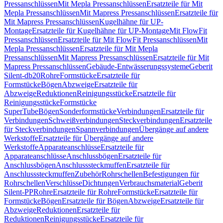
Pressanschlüssen
Mit Mepla Pressanschlüssen
Ersatzteile für Mit
Mepla Pressanschlüssen
Mit Mapress Pressanschlüssen
Ersatzteile für
Mit Mapress Pressanschlüssen
Kugelhähne für UP-
Montage
Ersatzteile für Kugelhähne für UP-Montage
Mit FlowFit
Pressanschlüssen
Ersatzteile für Mit FlowFit Pressanschlüssen
Mit
Mepla Pressanschlüssen
Ersatzteile für Mit Mepla
Pressanschlüssen
Mit Mapress Pressanschlüssen
Ersatzteile für Mit
Mapress Pressanschlüssen
Gebäude-Entwässerungssysteme
Geberit
Silent-db20
Rohre
Formstücke
Ersatzteile für
Formstücke
Bögen
Abzweige
Ersatzteile für
Abzweige
Reduktionen
Reinigungsstücke
Ersatzteile für
Reinigungsstücke
Formstücke
SuperTube
Bögen
Sonderformstücke
Verbindungen
Ersatzteile für
Verbindungen
Schweißverbindungen
Steckverbindungen
Ersatzteile
für Steckverbindungen
Spannverbindungen
Übergänge auf andere
Werkstoffe
Ersatzteile für Übergänge auf andere
Werkstoffe
Apparateanschlüsse
Ersatzteile für
Apparateanschlüsse
Anschlussbögen
Ersatzteile für
Anschlussbögen
Anschlusssteckmuffen
Ersatzteile für
Anschlusssteckmuffen
Zubehör
Rohrschellen
Befestigungen für
Rohrschellen
Verschlüsse
Dichtungen
Verbrauchsmaterial
Geberit
Silent-PP
Rohre
Ersatzteile für Rohre
Formstücke
Ersatzteile für
Formstücke
Bögen
Ersatzteile für Bögen
Abzweige
Ersatzteile für
Abzweige
Reduktionen
Ersatzteile für
Reduktionen
Reinigungsstücke
Ersatzteile für