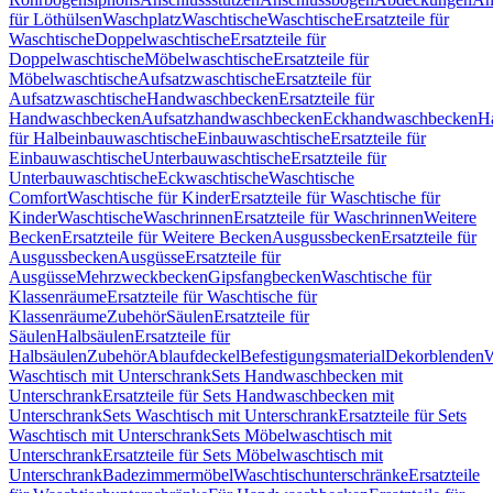
für Löthülsen
Waschplatz
Waschtische
Waschtische
Ersatzteile für
Waschtische
Doppelwaschtische
Ersatzteile für
Doppelwaschtische
Möbelwaschtische
Ersatzteile für
Möbelwaschtische
Aufsatzwaschtische
Ersatzteile für
Aufsatzwaschtische
Handwaschbecken
Ersatzteile für
Handwaschbecken
Aufsatzhandwaschbecken
Eckhandwaschbecken
H
für Halbeinbauwaschtische
Einbauwaschtische
Ersatzteile für
Einbauwaschtische
Unterbauwaschtische
Ersatzteile für
Unterbauwaschtische
Eckwaschtische
Waschtische
Comfort
Waschtische für Kinder
Ersatzteile für Waschtische für
Kinder
Waschtische
Waschrinnen
Ersatzteile für Waschrinnen
Weitere
Becken
Ersatzteile für Weitere Becken
Ausgussbecken
Ersatzteile für
Ausgussbecken
Ausgüsse
Ersatzteile für
Ausgüsse
Mehrzweckbecken
Gipsfangbecken
Waschtische für
Klassenräume
Ersatzteile für Waschtische für
Klassenräume
Zubehör
Säulen
Ersatzteile für
Säulen
Halbsäulen
Ersatzteile für
Halbsäulen
Zubehör
Ablaufdeckel
Befestigungsmaterial
Dekorblenden
W
Waschtisch mit Unterschrank
Sets Handwaschbecken mit
Unterschrank
Ersatzteile für Sets Handwaschbecken mit
Unterschrank
Sets Waschtisch mit Unterschrank
Ersatzteile für Sets
Waschtisch mit Unterschrank
Sets Möbelwaschtisch mit
Unterschrank
Ersatzteile für Sets Möbelwaschtisch mit
Unterschrank
Badezimmermöbel
Waschtischunterschränke
Ersatzteile