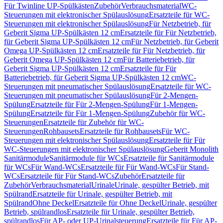
Für Twinline UP-Spülkästen
Zubehör
Verbrauchsmaterial
WC-
Steuerungen mit elektronischer Spülauslösung
Ersatzteile für WC-
Steuerungen mit elektronischer Spülauslösung
Für Netzbetrieb, für
Geberit Sigma UP-Spülkästen 12 cm
Ersatzteile für Für Netzbetrieb,
für Geberit Sigma UP-Spülkästen 12 cm
Für Netzbetrieb, für Geberit
Omega UP-Spülkästen 12 cm
Ersatzteile für Für Netzbetrieb, für
Geberit Omega UP-Spülkästen 12 cm
Für Batteriebetrieb, für
Geberit Sigma UP-Spülkästen 12 cm
Ersatzteile für Für
Batteriebetrieb, für Geberit Sigma UP-Spülkästen 12 cm
WC-
Steuerungen mit pneumatischer Spülauslösung
Ersatzteile für WC-
Steuerungen mit pneumatischer Spülauslösung
Für 2-Mengen-
Spülung
Ersatzteile für Für 2-Mengen-Spülung
Für 1-Mengen-
Spülung
Ersatzteile für Für 1-Mengen-Spülung
Zubehör für WC-
Steuerungen
Ersatzteile für Zubehör für WC-
Steuerungen
Rohbausets
Ersatzteile für Rohbausets
Für WC-
Steuerungen mit elektronischer Spülauslösung
Ersatzteile für Für
WC-Steuerungen mit elektronischer Spülauslösung
Geberit Monolith
Sanitärmodule
Sanitärmodule für WCs
Ersatzteile für Sanitärmodule
für WCs
Für Wand-WCs
Ersatzteile für Für Wand-WCs
Für Stand-
WCs
Ersatzteile für Für Stand-WCs
Zubehör
Ersatzteile für
Zubehör
Verbrauchsmaterial
Urinale
Urinale, gespülter Betrieb, mit
Spülrand
Ersatzteile für Urinale, gespülter Betrieb, mit
Spülrand
Ohne Deckel
Ersatzteile für Ohne Deckel
Urinale, gespülter
Betrieb, spülrandlos
Ersatzteile für Urinale, gespülter Betrieb,
spülrandlos
Für AP- oder UP-Urinalsteuerung
Ersatzteile für Für AP-