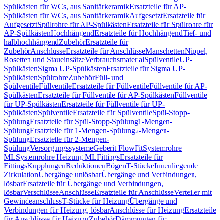
Spülkästen für WCs, aus Sanitärkeramik
Ersatzteile für AP-
Spülkästen für WCs, aus Sanitärkeramik
Aufgesetzt
Ersatzteile für
Aufgesetzt
Spülrohre für AP-Spülkästen
Ersatzteile für Spülrohre für
AP-Spülkästen
Hochhängend
Ersatzteile für Hochhängend
Tief- und
halbhochhängend
Zubehör
Ersatzteile für
Zubehör
Anschlüsse
Ersatzteile für Anschlüsse
Manschetten
Nippel,
Rosetten und Staueinsätze
Verbrauchsmaterial
Spülventile
UP-
Spülkästen
Sigma UP-Spülkästen
Ersatzteile für Sigma UP-
Spülkästen
Spülrohre
Zubehör
Füll- und
Spülventile
Füllventile
Ersatzteile für Füllventile
Füllventile für AP-
Spülkästen
Ersatzteile für Füllventile für AP-Spülkästen
Füllventile
für UP-Spülkästen
Ersatzteile für Füllventile für UP-
Spülkästen
Spülventile
Ersatzteile für Spülventile
Spül-Stopp-
Spülung
Ersatzteile für Spül-Stopp-Spülung
1-Mengen-
Spülung
Ersatzteile für 1-Mengen-Spülung
2-Mengen-
Spülung
Ersatzteile für 2-Mengen-
Spülung
Versorgungssysteme
Geberit FlowFit
Systemrohre
ML
Systemrohre Heizung ML
Fittings
Ersatzteile für
Fittings
Kupplungen
Reduktionen
Bögen
T-Stücke
Innenliegende
Zirkulation
Übergänge unlösbar
Übergänge und Verbindungen,
lösbar
Ersatzteile für Übergänge und Verbindungen,
lösbar
Verschlüsse
Anschlüsse
Ersatzteile für Anschlüsse
Verteiler mit
Gewindeanschluss
T-Stücke für Heizung
Übergänge und
Verbindungen für Heizung, lösbar
Anschlüsse für Heizung
Ersatzteile
für Anschlüsse für Heizung
Zubehör
Dämmungen für