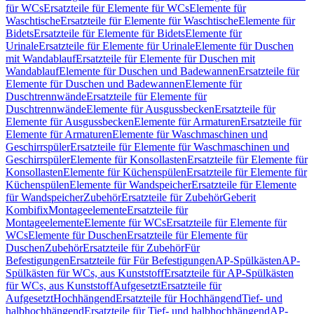
für WCs
Ersatzteile für Elemente für WCs
Elemente für
Waschtische
Ersatzteile für Elemente für Waschtische
Elemente für
Bidets
Ersatzteile für Elemente für Bidets
Elemente für
Urinale
Ersatzteile für Elemente für Urinale
Elemente für Duschen
mit Wandablauf
Ersatzteile für Elemente für Duschen mit
Wandablauf
Elemente für Duschen und Badewannen
Ersatzteile für
Elemente für Duschen und Badewannen
Elemente für
Duschtrennwände
Ersatzteile für Elemente für
Duschtrennwände
Elemente für Ausgussbecken
Ersatzteile für
Elemente für Ausgussbecken
Elemente für Armaturen
Ersatzteile für
Elemente für Armaturen
Elemente für Waschmaschinen und
Geschirrspüler
Ersatzteile für Elemente für Waschmaschinen und
Geschirrspüler
Elemente für Konsollasten
Ersatzteile für Elemente für
Konsollasten
Elemente für Küchenspülen
Ersatzteile für Elemente für
Küchenspülen
Elemente für Wandspeicher
Ersatzteile für Elemente
für Wandspeicher
Zubehör
Ersatzteile für Zubehör
Geberit
Kombifix
Montageelemente
Ersatzteile für
Montageelemente
Elemente für WCs
Ersatzteile für Elemente für
WCs
Elemente für Duschen
Ersatzteile für Elemente für
Duschen
Zubehör
Ersatzteile für Zubehör
Für
Befestigungen
Ersatzteile für Für Befestigungen
AP-Spülkästen
AP-
Spülkästen für WCs, aus Kunststoff
Ersatzteile für AP-Spülkästen
für WCs, aus Kunststoff
Aufgesetzt
Ersatzteile für
Aufgesetzt
Hochhängend
Ersatzteile für Hochhängend
Tief- und
halbhochhängend
Ersatzteile für Tief- und halbhochhängend
AP-