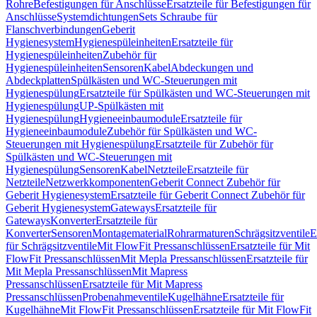
Rohre
Befestigungen für Anschlüsse
Ersatzteile für Befestigungen für
Anschlüsse
Systemdichtungen
Sets Schraube für
Flanschverbindungen
Geberit
Hygienesystem
Hygienespüleinheiten
Ersatzteile für
Hygienespüleinheiten
Zubehör für
Hygienespüleinheiten
Sensoren
Kabel
Abdeckungen und
Abdeckplatten
Spülkästen und WC-Steuerungen mit
Hygienespülung
Ersatzteile für Spülkästen und WC-Steuerungen mit
Hygienespülung
UP-Spülkästen mit
Hygienespülung
Hygieneeinbaumodule
Ersatzteile für
Hygieneeinbaumodule
Zubehör für Spülkästen und WC-
Steuerungen mit Hygienespülung
Ersatzteile für Zubehör für
Spülkästen und WC-Steuerungen mit
Hygienespülung
Sensoren
Kabel
Netzteile
Ersatzteile für
Netzteile
Netzwerkkomponenten
Geberit Connect Zubehör für
Geberit Hygienesystem
Ersatzteile für Geberit Connect Zubehör für
Geberit Hygienesystem
Gateways
Ersatzteile für
Gateways
Konverter
Ersatzteile für
Konverter
Sensoren
Montagematerial
Rohrarmaturen
Schrägsitzventile
E
für Schrägsitzventile
Mit FlowFit Pressanschlüssen
Ersatzteile für Mit
FlowFit Pressanschlüssen
Mit Mepla Pressanschlüssen
Ersatzteile für
Mit Mepla Pressanschlüssen
Mit Mapress
Pressanschlüssen
Ersatzteile für Mit Mapress
Pressanschlüssen
Probenahmeventile
Kugelhähne
Ersatzteile für
Kugelhähne
Mit FlowFit Pressanschlüssen
Ersatzteile für Mit FlowFit