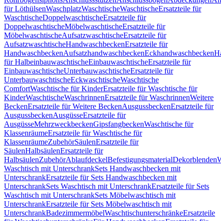
für Löthülsen
Waschplatz
Waschtische
Waschtische
Ersatzteile für
Waschtische
Doppelwaschtische
Ersatzteile für
Doppelwaschtische
Möbelwaschtische
Ersatzteile für
Möbelwaschtische
Aufsatzwaschtische
Ersatzteile für
Aufsatzwaschtische
Handwaschbecken
Ersatzteile für
Handwaschbecken
Aufsatzhandwaschbecken
Eckhandwaschbecken
H
für Halbeinbauwaschtische
Einbauwaschtische
Ersatzteile für
Einbauwaschtische
Unterbauwaschtische
Ersatzteile für
Unterbauwaschtische
Eckwaschtische
Waschtische
Comfort
Waschtische für Kinder
Ersatzteile für Waschtische für
Kinder
Waschtische
Waschrinnen
Ersatzteile für Waschrinnen
Weitere
Becken
Ersatzteile für Weitere Becken
Ausgussbecken
Ersatzteile für
Ausgussbecken
Ausgüsse
Ersatzteile für
Ausgüsse
Mehrzweckbecken
Gipsfangbecken
Waschtische für
Klassenräume
Ersatzteile für Waschtische für
Klassenräume
Zubehör
Säulen
Ersatzteile für
Säulen
Halbsäulen
Ersatzteile für
Halbsäulen
Zubehör
Ablaufdeckel
Befestigungsmaterial
Dekorblenden
W
Waschtisch mit Unterschrank
Sets Handwaschbecken mit
Unterschrank
Ersatzteile für Sets Handwaschbecken mit
Unterschrank
Sets Waschtisch mit Unterschrank
Ersatzteile für Sets
Waschtisch mit Unterschrank
Sets Möbelwaschtisch mit
Unterschrank
Ersatzteile für Sets Möbelwaschtisch mit
Unterschrank
Badezimmermöbel
Waschtischunterschränke
Ersatzteile