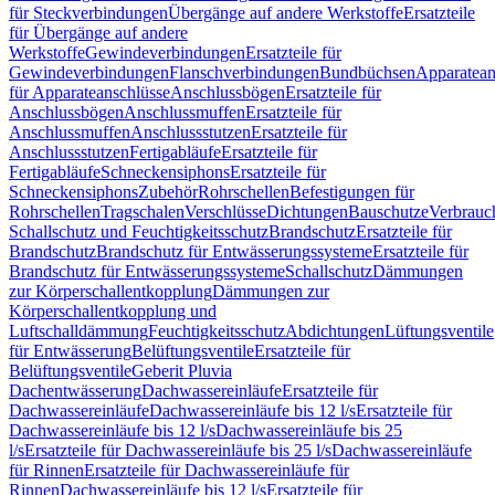
für Steckverbindungen
Übergänge auf andere Werkstoffe
Ersatzteile
für Übergänge auf andere
Werkstoffe
Gewindeverbindungen
Ersatzteile für
Gewindeverbindungen
Flanschverbindungen
Bundbüchsen
Apparatean
für Apparateanschlüsse
Anschlussbögen
Ersatzteile für
Anschlussbögen
Anschlussmuffen
Ersatzteile für
Anschlussmuffen
Anschlussstutzen
Ersatzteile für
Anschlussstutzen
Fertigabläufe
Ersatzteile für
Fertigabläufe
Schneckensiphons
Ersatzteile für
Schneckensiphons
Zubehör
Rohrschellen
Befestigungen für
Rohrschellen
Tragschalen
Verschlüsse
Dichtungen
Bauschutze
Verbrauc
Schallschutz und Feuchtigkeitsschutz
Brandschutz
Ersatzteile für
Brandschutz
Brandschutz für Entwässerungssysteme
Ersatzteile für
Brandschutz für Entwässerungssysteme
Schallschutz
Dämmungen
zur Körperschallentkopplung
Dämmungen zur
Körperschallentkopplung und
Luftschalldämmung
Feuchtigkeitsschutz
Abdichtungen
Lüftungsventile
für Entwässerung
Belüftungsventile
Ersatzteile für
Belüftungsventile
Geberit Pluvia
Dachentwässerung
Dachwassereinläufe
Ersatzteile für
Dachwassereinläufe
Dachwassereinläufe bis 12 l/s
Ersatzteile für
Dachwassereinläufe bis 12 l/s
Dachwassereinläufe bis 25
l/s
Ersatzteile für Dachwassereinläufe bis 25 l/s
Dachwassereinläufe
für Rinnen
Ersatzteile für Dachwassereinläufe für
Rinnen
Dachwassereinläufe bis 12 l/s
Ersatzteile für