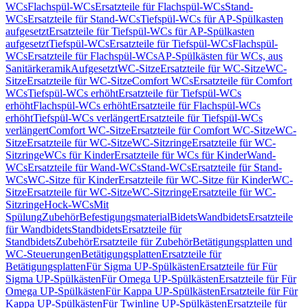
WCs
Flachspül-WCs
Ersatzteile für Flachspül-WCs
Stand-
WCs
Ersatzteile für Stand-WCs
Tiefspül-WCs für AP-Spülkasten
aufgesetzt
Ersatzteile für Tiefspül-WCs für AP-Spülkasten
aufgesetzt
Tiefspül-WCs
Ersatzteile für Tiefspül-WCs
Flachspül-
WCs
Ersatzteile für Flachspül-WCs
AP-Spülkästen für WCs, aus
Sanitärkeramik
Aufgesetzt
WC-Sitze
Ersatzteile für WC-Sitze
WC-
Sitze
Ersatzteile für WC-Sitze
Comfort WCs
Ersatzteile für Comfort
WCs
Tiefspül-WCs erhöht
Ersatzteile für Tiefspül-WCs
erhöht
Flachspül-WCs erhöht
Ersatzteile für Flachspül-WCs
erhöht
Tiefspül-WCs verlängert
Ersatzteile für Tiefspül-WCs
verlängert
Comfort WC-Sitze
Ersatzteile für Comfort WC-Sitze
WC-
Sitze
Ersatzteile für WC-Sitze
WC-Sitzringe
Ersatzteile für WC-
Sitzringe
WCs für Kinder
Ersatzteile für WCs für Kinder
Wand-
WCs
Ersatzteile für Wand-WCs
Stand-WCs
Ersatzteile für Stand-
WCs
WC-Sitze für Kinder
Ersatzteile für WC-Sitze für Kinder
WC-
Sitze
Ersatzteile für WC-Sitze
WC-Sitzringe
Ersatzteile für WC-
Sitzringe
Hock-WCs
Mit
Spülung
Zubehör
Befestigungsmaterial
Bidets
Wandbidets
Ersatzteile
für Wandbidets
Standbidets
Ersatzteile für
Standbidets
Zubehör
Ersatzteile für Zubehör
Betätigungsplatten und
WC-Steuerungen
Betätigungsplatten
Ersatzteile für
Betätigungsplatten
Für Sigma UP-Spülkästen
Ersatzteile für Für
Sigma UP-Spülkästen
Für Omega UP-Spülkästen
Ersatzteile für Für
Omega UP-Spülkästen
Für Kappa UP-Spülkästen
Ersatzteile für Für
Kappa UP-Spülkästen
Für Twinline UP-Spülkästen
Ersatzteile für