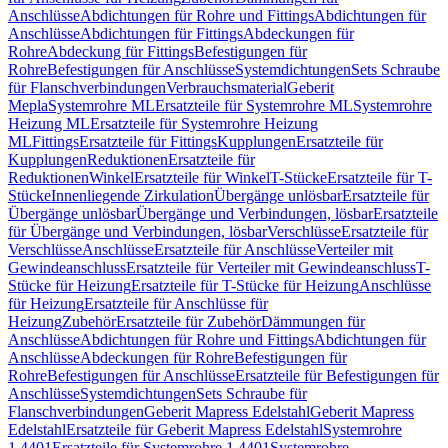
Anschlüsse
Abdichtungen für Rohre und Fittings
Abdichtungen für
Anschlüsse
Abdichtungen für Fittings
Abdeckungen für
Rohre
Abdeckung für Fittings
Befestigungen für
Rohre
Befestigungen für Anschlüsse
Systemdichtungen
Sets Schraube
für Flanschverbindungen
Verbrauchsmaterial
Geberit
Mepla
Systemrohre ML
Ersatzteile für Systemrohre ML
Systemrohre
Heizung ML
Ersatzteile für Systemrohre Heizung
ML
Fittings
Ersatzteile für Fittings
Kupplungen
Ersatzteile für
Kupplungen
Reduktionen
Ersatzteile für
Reduktionen
Winkel
Ersatzteile für Winkel
T-Stücke
Ersatzteile für T-
Stücke
Innenliegende Zirkulation
Übergänge unlösbar
Ersatzteile für
Übergänge unlösbar
Übergänge und Verbindungen, lösbar
Ersatzteile
für Übergänge und Verbindungen, lösbar
Verschlüsse
Ersatzteile für
Verschlüsse
Anschlüsse
Ersatzteile für Anschlüsse
Verteiler mit
Gewindeanschluss
Ersatzteile für Verteiler mit Gewindeanschluss
T-
Stücke für Heizung
Ersatzteile für T-Stücke für Heizung
Anschlüsse
für Heizung
Ersatzteile für Anschlüsse für
Heizung
Zubehör
Ersatzteile für Zubehör
Dämmungen für
Anschlüsse
Abdichtungen für Rohre und Fittings
Abdichtungen für
Anschlüsse
Abdeckungen für Rohre
Befestigungen für
Rohre
Befestigungen für Anschlüsse
Ersatzteile für Befestigungen für
Anschlüsse
Systemdichtungen
Sets Schraube für
Flanschverbindungen
Geberit Mapress Edelstahl
Geberit Mapress
Edelstahl
Ersatzteile für Geberit Mapress Edelstahl
Systemrohre
1.4401
Ersatzteile für Systemrohre 1.4401
Systemrohre