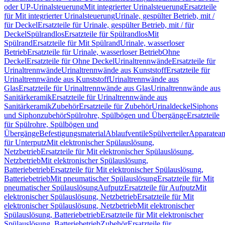
oder UP-Urinalsteuerung
Mit integrierter Urinalsteuerung
Ersatzteile
für Mit integrierter Urinalsteuerung
Urinale, gespülter Betrieb, mit /
für Deckel
Ersatzteile für Urinale, gespülter Betrieb, mit / für
Deckel
Spülrandlos
Ersatzteile für Spülrandlos
Mit
Spülrand
Ersatzteile für Mit Spülrand
Urinale, wasserloser
Betrieb
Ersatzteile für Urinale, wasserloser Betrieb
Ohne
Deckel
Ersatzteile für Ohne Deckel
Urinaltrennwände
Ersatzteile für
Urinaltrennwände
Urinaltrennwände aus Kunststoff
Ersatzteile für
Urinaltrennwände aus Kunststoff
Urinaltrennwände aus
Glas
Ersatzteile für Urinaltrennwände aus Glas
Urinaltrennwände aus
Sanitärkeramik
Ersatzteile für Urinaltrennwände aus
Sanitärkeramik
Zubehör
Ersatzteile für Zubehör
Urinaldeckel
Siphons
und Siphonzubehör
Spülrohre, Spülbögen und Übergänge
Ersatzteile
für Spülrohre, Spülbögen und
Übergänge
Befestigungsmaterial
Ablaufventile
Spülverteiler
Apparatean
für Unterputz
Mit elektronischer Spülauslösung,
Netzbetrieb
Ersatzteile für Mit elektronischer Spülauslösung,
Netzbetrieb
Mit elektronischer Spülauslösung,
Batteriebetrieb
Ersatzteile für Mit elektronischer Spülauslösung,
Batteriebetrieb
Mit pneumatischer Spülauslösung
Ersatzteile für Mit
pneumatischer Spülauslösung
Aufputz
Ersatzteile für Aufputz
Mit
elektronischer Spülauslösung, Netzbetrieb
Ersatzteile für Mit
elektronischer Spülauslösung, Netzbetrieb
Mit elektronischer
Spülauslösung, Batteriebetrieb
Ersatzteile für Mit elektronischer
Spülauslösung, Batteriebetrieb
Zubehör
Ersatzteile für