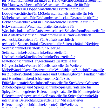
für Waschtischunterschränke
Für Handwaschbecken
Ersatzteile für
Für Handwaschbecken
Für Waschtische
Ersatzteile für Für
Waschtische
Für Doppelwaschtische
Ersatzteile für Für
Doppelwaschtische
Für Möbelwaschtische
Ersatzteile für Für
Möbelwaschtische
Für Eckhandwaschbecken
Ersatzteile für Für
Eckhandwaschbecken
Für Eckwaschtische
Ersatzteile für Für
Eckwaschtische
Waschtischplatten
Ersatzteile für
Waschtischplatten
Für Aufsatzwaschtisch Schalenform
Ersatzteile für
Für Aufsatzwaschtisch Schalenform
Für Aufsatzwaschtisch
rechteckig
Ersatzteile für Für Aufsatzwaschtisch
rechteckig
Seitenschränke
Ersatzteile für Seitenschränke
Niedrige
Seitenschränke
Ersatzteile für Niedrige
Seitenschränke
Hochschränke
Ersatzteile für
Hochschränke
Mittelhochschränke
Ersatzteile für
Mittelhochschränke
Hängeschränke
Ersatzteile für
Hängeschränke
Weitere Möbel
Ersatzteile für Weitere
Möbel
Wandablagen
Ersatzteile für Wandablagen
Zubehör
Ersatzteile
für Zubehör
Schubladeneinsätze und Ordnungsboxen
Handtuchhalter
und Handtuchhaken
Lichtelemente
Griffe
Sets
Füße
Magnettafeln
Steckdosen
Ersatzteile für Steckdosen
Weiteres
Zubehör
Spiegel und Spiegelschränke
Spiegel
Ersatzteile für
Spiegel
Mit integrierter Beleuchtung
Ersatzteile für Mit integrierter
Beleuchtung
Spiegelschränke
Ersatzteile für Spiegelschränke
Mit
integrierter Beleuchtung
Ersatzteile für Mit integrierter
Beleuchtung
Zubehör
Lichtelemente
Griffe
Weiteres