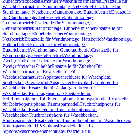
Zubehör
Steckdosen
Armaturen
Waschtischarmaturen
Ersatzteile für
Waschtischarmaturen
Standmontage, Netzbetrieb
Ersatzteile für
Standmontage, Netzbetrieb
Standmontage, Batteriebetrieb
Ersatzteile
für Standmontage, Batteriebetrieb
Standmontage,
Generatorbetrieb
Ersatzteile für Standmontage,
Generatorbetrieb
Standmontage, Einhebelmischer
Ersatzteile für
Standmontage, Einhebelmischer
Wandmontage,
Netzbetrieb
Ersatzteile für Wandmontage, Netzbetrieb
Wandmontage,
Batteriebetrieb
Ersatzteile für Wandmontage,
Batteriebetrieb
Wandmontage, Generatorbetrieb
Ersatzteile für
Wandmontage, Generatorbetrieb
Wandmontage,
Zweigriffmischer
Ersatzteile für Wandmontage,
Zweigriffmischer
Zubehör
Ersatzteile für Zubehör
Für
Waschtischarmaturen
Ersatzteile für Für
Waschtischarmaturen
Apparateanschlüsse für Waschplatz,
Spülbecken, Geräte und Ausgussbecken
Ablaufgarnituren für
Waschbecken
Ersatzteile für Ablaufgarnituren für
Waschbecken
Rohrbogensiphons
Ersatzteile für
Rohrbogensiphons
Rohrbogensiphons, Raumsparmodell
Ersatzteile
für Rohrbogensiphons, Raumsparmodell
Tauchrohrsiphons für
Waschbecken
Ersatzteile für Tauchrohrsiphons für
Waschbecken
Tauchrohrsiphons für Waschbecken,
Raumsparmodell
Ersatzteile für Tauchrohrsiphons für Waschbecken,
Raumsparmodell
UP-Siphons
Ersatzteile für UP-
Siphons
Waschbeckenanschlüsse
Ersatzteile für