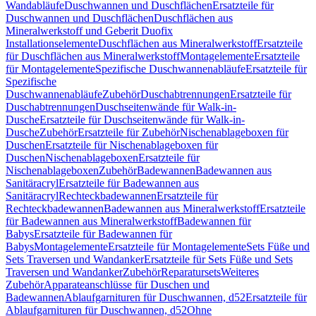
Wandabläufe
Duschwannen und Duschflächen
Ersatzteile für
Duschwannen und Duschflächen
Duschflächen aus
Mineralwerkstoff und Geberit Duofix
Installationselemente
Duschflächen aus Mineralwerkstoff
Ersatzteile
für Duschflächen aus Mineralwerkstoff
Montagelemente
Ersatzteile
für Montagelemente
Spezifische Duschwannenabläufe
Ersatzteile für
Spezifische
Duschwannenabläufe
Zubehör
Duschabtrennungen
Ersatzteile für
Duschabtrennungen
Duschseitenwände für Walk-in-
Dusche
Ersatzteile für Duschseitenwände für Walk-in-
Dusche
Zubehör
Ersatzteile für Zubehör
Nischenablageboxen für
Duschen
Ersatzteile für Nischenablageboxen für
Duschen
Nischenablageboxen
Ersatzteile für
Nischenablageboxen
Zubehör
Badewannen
Badewannen aus
Sanitäracryl
Ersatzteile für Badewannen aus
Sanitäracryl
Rechteckbadewannen
Ersatzteile für
Rechteckbadewannen
Badewannen aus Mineralwerkstoff
Ersatzteile
für Badewannen aus Mineralwerkstoff
Badewannen für
Babys
Ersatzteile für Badewannen für
Babys
Montagelemente
Ersatzteile für Montagelemente
Sets Füße und
Sets Traversen und Wandanker
Ersatzteile für Sets Füße und Sets
Traversen und Wandanker
Zubehör
Reparatursets
Weiteres
Zubehör
Apparateanschlüsse für Duschen und
Badewannen
Ablaufgarnituren für Duschwannen, d52
Ersatzteile für
Ablaufgarnituren für Duschwannen, d52
Ohne