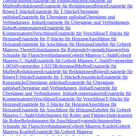
Therm
Fittings
Ersatzteile für Fittings
Muffen
Ersatzteile für
Muffen
Reduktionen
Ersatzteile für Reduktionen
Bögen
Ersatzteile für
Bögen
T-Stücke
Ersatzteile für T-Stücke
Übergänge
unlösbar
Ersatzteile für Übergänge unlösbar
Übergänge und
Verbindungen, lösbar
Ersatzteile für Übergänge und Verbindungen,
lösbar
Kompensatoren
Ersatzteile für
Kompensatoren
Verschlüsse
Ersatzteile für Verschlüsse
T-Stücke für
Heizung
Ersatzteile für T-Stücke für Heizung
Anschlüsse für
Heizung
Ersatzteile für Anschlüsse für Heizung
Zubehör für Geberit
Mapress Therm
Schutzkappen für Rohrende
Systemdichtungen
Sets
Schraube für Flanschverbindungen
Geberit Mapress C-Stahl
Geberit
Mapress C-Stahl
Ersatzteile für Geberit Mapress C-Stahl
Systemrohre
1.0034
Systemrohre 1.0215
Rohrnippel
Muffen
Ersatzteile für
Muffen
Reduktionen
Ersatzteile für Reduktionen
Bögen
Ersatzteile für
Bögen
T-Stücke
Ersatzteile für T-Stücke
Kreuzstücke
Ersatzteile für
Kreuzstücke
Übergänge unlösbar
Ersatzteile für Übergänge
unlösbar
Übergänge und Verbindungen, lösbar
Ersatzteile für
Übergänge und Verbindungen, lösbar
Kompensatoren
Ersatzteile für
Kompensatoren
Verschlüsse
Ersatzteile für Verschlüsse
T-Stücke für
Heizung
Ersatzteile für T-Stücke für Heizung
Anschlüsse für
Heizung
Ersatzteile für Anschlüsse für Heizung
Zubehör für Geberit
Mapress C-Stahl
Abdichtungen für Rohre und Fittings
Abdeckungen
für Rohre
Befestigungen für Anschlüsse
Systemdichtungen
Sets
Schraube für Flanschverbindungen
Geberit Mapress Kupfer
Geberit
Mapress Kupfer
Ersatzteile für Geberit Mapress