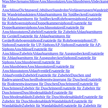
Waschbeckenanschlüsse
Anschlussstutzen
Anschlussbögen
Abdeckung
für
Anschlüsse
Dichtungen
Löthülsen
Standrohre
Verlängerungen
Wandeinb
für Wandeinbaukästen
Ablaufgarnituren für Spülbecken
Ersatzteile
für Ablaufgarnituren für Spülbecken
Rohrbogensiphons
Ersatzteile
für Rohrbogensiphons
Doppelkammersiphons
Ersatzteile für
Doppelkammersiphons
Anschlussstutzen
Ersatzteile für
Anschlussstutzen
Zubehör
Ersatzteile für Zubehör
Ablaufgarnituren
für Geräte
Ersatzteile für Ablaufgarnituren für
Geräte
Rohrbogensiphons
Ersatzteile für Rohrbogensiphons
UP-
Siphons
Ersatzteile für UP-Siphons
AP-Siphons
Ersatzteile für AP-
Siphons
Anschlüsse
Ersatzteile für
Anschlüsse
Zubehör
Ablaufgarnituren für Ausgussbecken
Ersatzteile
für Ablaufgarnituren für Ausgussbecken
Siphons
Ersatzteile für
Siphons
Anschlussbögen
Ersatzteile für
Anschlussbögen
Anschlussstutzen
Ersatzteile für
Anschlussstutzen
Ablaufventile
Ersatzteile für
Ablaufventile
Zubehör
Ersatzteile für Zubehör
Duschen und
Badewannen
Duschen
Bodenentwässerung für Duschen
Ersatzteile
für Bodenentwässerung für Duschen
Duschrinnen
Ersatzteile für
Duschrinnen
Zubehör für Duschrinnen
Ersatzteile für Zubehör für
Duschrinnen
Duschbodenabläufe
Ersatzteile für
Duschbodenabläufe
Zubehör für Duschbodenabläufe
Ersatzteile für
Zubehör für Duschbodenabläufe
Wandabläufe
Ersatzteile für
Wandabläufe
Zubehör für Wandabläufe
Ersatzteile für Zubehör für