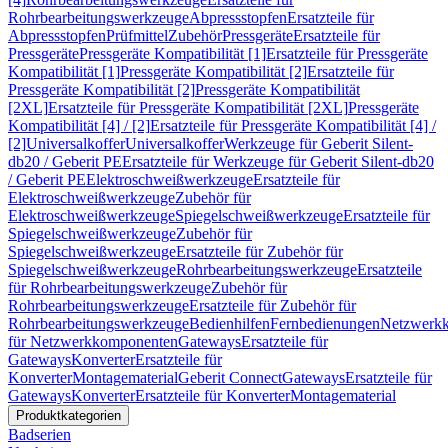
Rohrbearbeitungswerkzeuge
Abpressstopfen
Ersatzteile für
Abpressstopfen
Prüfmittel
Zubehör
Pressgeräte
Ersatzteile für
Pressgeräte
Pressgeräte Kompatibilität [1]
Ersatzteile für Pressgeräte
Kompatibilität [1]
Pressgeräte Kompatibilität [2]
Ersatzteile für
Pressgeräte Kompatibilität [2]
Pressgeräte Kompatibilität
[2XL]
Ersatzteile für Pressgeräte Kompatibilität [2XL]
Pressgeräte
Kompatibilität [4] / [2]
Ersatzteile für Pressgeräte Kompatibilität [4] /
[2]
Universalkoffer
Universalkoffer
Werkzeuge für Geberit Silent-
db20 / Geberit PE
Ersatzteile für Werkzeuge für Geberit Silent-db20
/ Geberit PE
Elektroschweißwerkzeuge
Ersatzteile für
Elektroschweißwerkzeuge
Zubehör für
Elektroschweißwerkzeuge
Spiegelschweißwerkzeuge
Ersatzteile für
Spiegelschweißwerkzeuge
Zubehör für
Spiegelschweißwerkzeuge
Ersatzteile für Zubehör für
Spiegelschweißwerkzeuge
Rohrbearbeitungswerkzeuge
Ersatzteile
für Rohrbearbeitungswerkzeuge
Zubehör für
Rohrbearbeitungswerkzeuge
Ersatzteile für Zubehör für
Rohrbearbeitungswerkzeuge
Bedienhilfen
Fernbedienungen
Netzwerk
für Netzwerkkomponenten
Gateways
Ersatzteile für
Gateways
Konverter
Ersatzteile für
Konverter
Montagematerial
Geberit Connect
Gateways
Ersatzteile für
Gateways
Konverter
Ersatzteile für Konverter
Montagematerial
Produktkategorien
Badserien