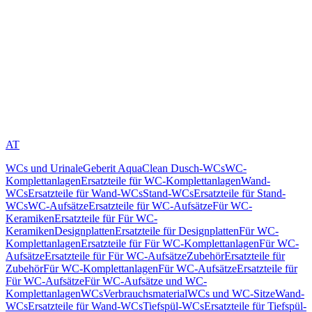
AT
WCs und Urinale
Geberit AquaClean Dusch-WCs
WC-
Komplettanlagen
Ersatzteile für WC-Komplettanlagen
Wand-
WCs
Ersatzteile für Wand-WCs
Stand-WCs
Ersatzteile für Stand-
WCs
WC-Aufsätze
Ersatzteile für WC-Aufsätze
Für WC-
Keramiken
Ersatzteile für Für WC-
Keramiken
Designplatten
Ersatzteile für Designplatten
Für WC-
Komplettanlagen
Ersatzteile für Für WC-Komplettanlagen
Für WC-
Aufsätze
Ersatzteile für Für WC-Aufsätze
Zubehör
Ersatzteile für
Zubehör
Für WC-Komplettanlagen
Für WC-Aufsätze
Ersatzteile für
Für WC-Aufsätze
Für WC-Aufsätze und WC-
Komplettanlagen
WCs
Verbrauchsmaterial
WCs und WC-Sitze
Wand-
WCs
Ersatzteile für Wand-WCs
Tiefspül-WCs
Ersatzteile für Tiefspül-