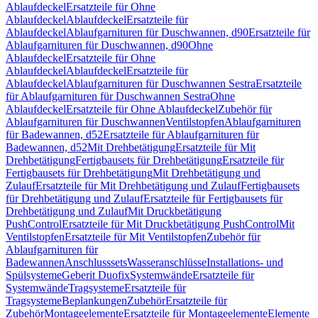
Ablaufdeckel
Ersatzteile für Ohne
Ablaufdeckel
Ablaufdeckel
Ersatzteile für
Ablaufdeckel
Ablaufgarnituren für Duschwannen, d90
Ersatzteile für
Ablaufgarnituren für Duschwannen, d90
Ohne
Ablaufdeckel
Ersatzteile für Ohne
Ablaufdeckel
Ablaufdeckel
Ersatzteile für
Ablaufdeckel
Ablaufgarnituren für Duschwannen Sestra
Ersatzteile
für Ablaufgarnituren für Duschwannen Sestra
Ohne
Ablaufdeckel
Ersatzteile für Ohne Ablaufdeckel
Zubehör für
Ablaufgarnituren für Duschwannen
Ventilstopfen
Ablaufgarnituren
für Badewannen, d52
Ersatzteile für Ablaufgarnituren für
Badewannen, d52
Mit Drehbetätigung
Ersatzteile für Mit
Drehbetätigung
Fertigbausets für Drehbetätigung
Ersatzteile für
Fertigbausets für Drehbetätigung
Mit Drehbetätigung und
Zulauf
Ersatzteile für Mit Drehbetätigung und Zulauf
Fertigbausets
für Drehbetätigung und Zulauf
Ersatzteile für Fertigbausets für
Drehbetätigung und Zulauf
Mit Druckbetätigung
PushControl
Ersatzteile für Mit Druckbetätigung PushControl
Mit
Ventilstopfen
Ersatzteile für Mit Ventilstopfen
Zubehör für
Ablaufgarnituren für
Badewannen
Anschlusssets
Wasseranschlüsse
Installations- und
Spülsysteme
Geberit Duofix
Systemwände
Ersatzteile für
Systemwände
Tragsysteme
Ersatzteile für
Tragsysteme
Beplankungen
Zubehör
Ersatzteile für
Zubehör
Montageelemente
Ersatzteile für Montageelemente
Elemente