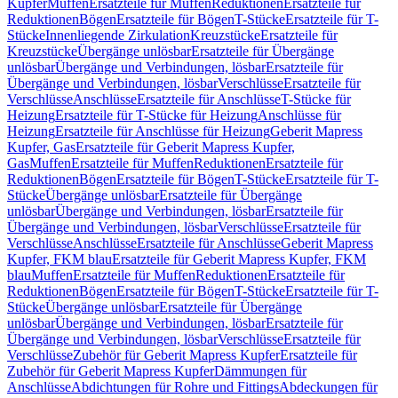
Kupfer
Muffen
Ersatzteile für Muffen
Reduktionen
Ersatzteile für
Reduktionen
Bögen
Ersatzteile für Bögen
T-Stücke
Ersatzteile für T-
Stücke
Innenliegende Zirkulation
Kreuzstücke
Ersatzteile für
Kreuzstücke
Übergänge unlösbar
Ersatzteile für Übergänge
unlösbar
Übergänge und Verbindungen, lösbar
Ersatzteile für
Übergänge und Verbindungen, lösbar
Verschlüsse
Ersatzteile für
Verschlüsse
Anschlüsse
Ersatzteile für Anschlüsse
T-Stücke für
Heizung
Ersatzteile für T-Stücke für Heizung
Anschlüsse für
Heizung
Ersatzteile für Anschlüsse für Heizung
Geberit Mapress
Kupfer, Gas
Ersatzteile für Geberit Mapress Kupfer,
Gas
Muffen
Ersatzteile für Muffen
Reduktionen
Ersatzteile für
Reduktionen
Bögen
Ersatzteile für Bögen
T-Stücke
Ersatzteile für T-
Stücke
Übergänge unlösbar
Ersatzteile für Übergänge
unlösbar
Übergänge und Verbindungen, lösbar
Ersatzteile für
Übergänge und Verbindungen, lösbar
Verschlüsse
Ersatzteile für
Verschlüsse
Anschlüsse
Ersatzteile für Anschlüsse
Geberit Mapress
Kupfer, FKM blau
Ersatzteile für Geberit Mapress Kupfer, FKM
blau
Muffen
Ersatzteile für Muffen
Reduktionen
Ersatzteile für
Reduktionen
Bögen
Ersatzteile für Bögen
T-Stücke
Ersatzteile für T-
Stücke
Übergänge unlösbar
Ersatzteile für Übergänge
unlösbar
Übergänge und Verbindungen, lösbar
Ersatzteile für
Übergänge und Verbindungen, lösbar
Verschlüsse
Ersatzteile für
Verschlüsse
Zubehör für Geberit Mapress Kupfer
Ersatzteile für
Zubehör für Geberit Mapress Kupfer
Dämmungen für
Anschlüsse
Abdichtungen für Rohre und Fittings
Abdeckungen für