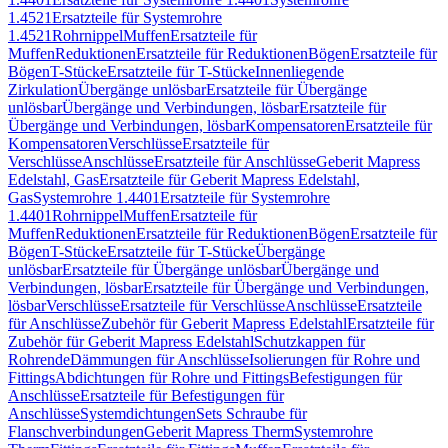
1.4521
Ersatzteile für Systemrohre
1.4521
Rohrnippel
Muffen
Ersatzteile für
Muffen
Reduktionen
Ersatzteile für Reduktionen
Bögen
Ersatzteile für
Bögen
T-Stücke
Ersatzteile für T-Stücke
Innenliegende
Zirkulation
Übergänge unlösbar
Ersatzteile für Übergänge
unlösbar
Übergänge und Verbindungen, lösbar
Ersatzteile für
Übergänge und Verbindungen, lösbar
Kompensatoren
Ersatzteile für
Kompensatoren
Verschlüsse
Ersatzteile für
Verschlüsse
Anschlüsse
Ersatzteile für Anschlüsse
Geberit Mapress
Edelstahl, Gas
Ersatzteile für Geberit Mapress Edelstahl,
Gas
Systemrohre 1.4401
Ersatzteile für Systemrohre
1.4401
Rohrnippel
Muffen
Ersatzteile für
Muffen
Reduktionen
Ersatzteile für Reduktionen
Bögen
Ersatzteile für
Bögen
T-Stücke
Ersatzteile für T-Stücke
Übergänge
unlösbar
Ersatzteile für Übergänge unlösbar
Übergänge und
Verbindungen, lösbar
Ersatzteile für Übergänge und Verbindungen,
lösbar
Verschlüsse
Ersatzteile für Verschlüsse
Anschlüsse
Ersatzteile
für Anschlüsse
Zubehör für Geberit Mapress Edelstahl
Ersatzteile für
Zubehör für Geberit Mapress Edelstahl
Schutzkappen für
Rohrende
Dämmungen für Anschlüsse
Isolierungen für Rohre und
Fittings
Abdichtungen für Rohre und Fittings
Befestigungen für
Anschlüsse
Ersatzteile für Befestigungen für
Anschlüsse
Systemdichtungen
Sets Schraube für
Flanschverbindungen
Geberit Mapress Therm
Systemrohre