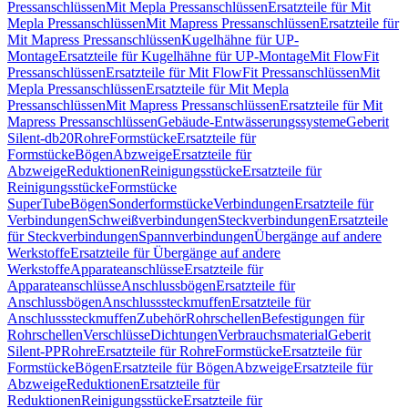
Pressanschlüssen
Mit Mepla Pressanschlüssen
Ersatzteile für Mit
Mepla Pressanschlüssen
Mit Mapress Pressanschlüssen
Ersatzteile für
Mit Mapress Pressanschlüssen
Kugelhähne für UP-
Montage
Ersatzteile für Kugelhähne für UP-Montage
Mit FlowFit
Pressanschlüssen
Ersatzteile für Mit FlowFit Pressanschlüssen
Mit
Mepla Pressanschlüssen
Ersatzteile für Mit Mepla
Pressanschlüssen
Mit Mapress Pressanschlüssen
Ersatzteile für Mit
Mapress Pressanschlüssen
Gebäude-Entwässerungssysteme
Geberit
Silent-db20
Rohre
Formstücke
Ersatzteile für
Formstücke
Bögen
Abzweige
Ersatzteile für
Abzweige
Reduktionen
Reinigungsstücke
Ersatzteile für
Reinigungsstücke
Formstücke
SuperTube
Bögen
Sonderformstücke
Verbindungen
Ersatzteile für
Verbindungen
Schweißverbindungen
Steckverbindungen
Ersatzteile
für Steckverbindungen
Spannverbindungen
Übergänge auf andere
Werkstoffe
Ersatzteile für Übergänge auf andere
Werkstoffe
Apparateanschlüsse
Ersatzteile für
Apparateanschlüsse
Anschlussbögen
Ersatzteile für
Anschlussbögen
Anschlusssteckmuffen
Ersatzteile für
Anschlusssteckmuffen
Zubehör
Rohrschellen
Befestigungen für
Rohrschellen
Verschlüsse
Dichtungen
Verbrauchsmaterial
Geberit
Silent-PP
Rohre
Ersatzteile für Rohre
Formstücke
Ersatzteile für
Formstücke
Bögen
Ersatzteile für Bögen
Abzweige
Ersatzteile für
Abzweige
Reduktionen
Ersatzteile für
Reduktionen
Reinigungsstücke
Ersatzteile für