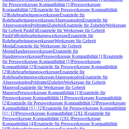
für Presswerkzeuge Kompatibilität [1]
Presswerkzeuge
Kompatibilität [2]
Ersatzteile für Presswerkzeuge Kompatibilität
[2]
Rohrbearbeitungswerkzeuge
Ersatzteile für
Rohrbearbeitungswerkzeuge
Abpressstopfen
Ersatzteile für
Abpressstopfen
Prüfmittel
Zubehör
Ersatzteile für Zubehör
Werkzeuge
für Geberit PushFit
Ersatzteile für Werkzeuge für Geberit
PushFit
Rohrbearbeitungswerkzeuge
Ersatzteile für
Rohrbearbeitungswerkzeuge
Werkzeuge für Geberit
Mepla
Ersatzteile für Werkzeuge für Geberit
Mepla
Handpresswerkzeuge
Ersatzteile für
Handpresswerkzeuge
Presswerkzeuge Kompatibilität [1]
Ersatzteile
für Presswerkzeuge Kompatibilität [1]
Presswerkzeuge
Kompatibilität [2]
Ersatzteile für Presswerkzeuge Kompatibilität
[2]
Rohrbearbeitungswerkzeuge
Ersatzteile für
Rohrbearbeitungswerkzeuge
Abpressstopfen
Ersatzteile für
Abpressstopfen
Prüfmittel
Zubehör
Werkzeuge für Geberit
Mapress
Ersatzteile für Werkzeuge für Geberit
Mapress
Presswerkzeuge Kompatibilität [1]
Ersatzteile für
Presswerkzeuge Kompatibilität [1]
Presswerkzeuge Kompatibilität
[2]
Ersatzteile für Presswerkzeuge Kompatibilität [2]
Presswerkzeuge
Kompatibilität [1] / [2]
Ersatzteile für Presswerkzeuge Kompatibilität
[1] / [2]
Presswerkzeuge Kompatibilität [2XL]
Ersatzteile für
Presswerkzeuge Kompatibilität [2XL]
Presswerkzeuge
Kompatibilität [4]
Ersatzteile für Presswerkzeuge Kompatibilität
[4]
Rohrbearbeitungswerkzeuge
Ersatzteile für