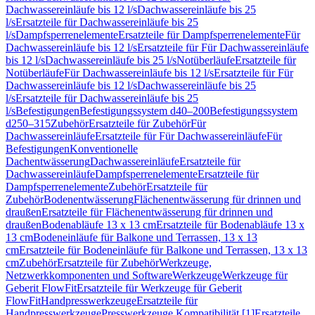
Dachwassereinläufe bis 12 l/s
Dachwassereinläufe bis 25
l/s
Ersatzteile für Dachwassereinläufe bis 25
l/s
Dampfsperrenelemente
Ersatzteile für Dampfsperrenelemente
Für
Dachwassereinläufe bis 12 l/s
Ersatzteile für Für Dachwassereinläufe
bis 12 l/s
Dachwassereinläufe bis 25 l/s
Notüberläufe
Ersatzteile für
Notüberläufe
Für Dachwassereinläufe bis 12 l/s
Ersatzteile für Für
Dachwassereinläufe bis 12 l/s
Dachwassereinläufe bis 25
l/s
Ersatzteile für Dachwassereinläufe bis 25
l/s
Befestigungen
Befestigungssystem d40–200
Befestigungssystem
d250–315
Zubehör
Ersatzteile für Zubehör
Für
Dachwassereinläufe
Ersatzteile für Für Dachwassereinläufe
Für
Befestigungen
Konventionelle
Dachentwässerung
Dachwassereinläufe
Ersatzteile für
Dachwassereinläufe
Dampfsperrenelemente
Ersatzteile für
Dampfsperrenelemente
Zubehör
Ersatzteile für
Zubehör
Bodenentwässerung
Flächenentwässerung für drinnen und
draußen
Ersatzteile für Flächenentwässerung für drinnen und
draußen
Bodenabläufe 13 x 13 cm
Ersatzteile für Bodenabläufe 13 x
13 cm
Bodeneinläufe für Balkone und Terrassen, 13 x 13
cm
Ersatzteile für Bodeneinläufe für Balkone und Terrassen, 13 x 13
cm
Zubehör
Ersatzteile für Zubehör
Werkzeuge,
Netzwerkkomponenten und Software
Werkzeuge
Werkzeuge für
Geberit FlowFit
Ersatzteile für Werkzeuge für Geberit
FlowFit
Handpresswerkzeuge
Ersatzteile für
Handpresswerkzeuge
Presswerkzeuge Kompatibilität [1]
Ersatzteile