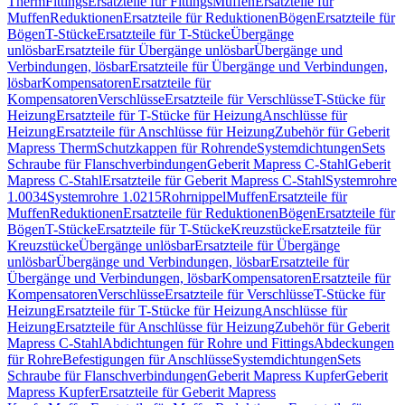
Therm
Fittings
Ersatzteile für Fittings
Muffen
Ersatzteile für
Muffen
Reduktionen
Ersatzteile für Reduktionen
Bögen
Ersatzteile für
Bögen
T-Stücke
Ersatzteile für T-Stücke
Übergänge
unlösbar
Ersatzteile für Übergänge unlösbar
Übergänge und
Verbindungen, lösbar
Ersatzteile für Übergänge und Verbindungen,
lösbar
Kompensatoren
Ersatzteile für
Kompensatoren
Verschlüsse
Ersatzteile für Verschlüsse
T-Stücke für
Heizung
Ersatzteile für T-Stücke für Heizung
Anschlüsse für
Heizung
Ersatzteile für Anschlüsse für Heizung
Zubehör für Geberit
Mapress Therm
Schutzkappen für Rohrende
Systemdichtungen
Sets
Schraube für Flanschverbindungen
Geberit Mapress C-Stahl
Geberit
Mapress C-Stahl
Ersatzteile für Geberit Mapress C-Stahl
Systemrohre
1.0034
Systemrohre 1.0215
Rohrnippel
Muffen
Ersatzteile für
Muffen
Reduktionen
Ersatzteile für Reduktionen
Bögen
Ersatzteile für
Bögen
T-Stücke
Ersatzteile für T-Stücke
Kreuzstücke
Ersatzteile für
Kreuzstücke
Übergänge unlösbar
Ersatzteile für Übergänge
unlösbar
Übergänge und Verbindungen, lösbar
Ersatzteile für
Übergänge und Verbindungen, lösbar
Kompensatoren
Ersatzteile für
Kompensatoren
Verschlüsse
Ersatzteile für Verschlüsse
T-Stücke für
Heizung
Ersatzteile für T-Stücke für Heizung
Anschlüsse für
Heizung
Ersatzteile für Anschlüsse für Heizung
Zubehör für Geberit
Mapress C-Stahl
Abdichtungen für Rohre und Fittings
Abdeckungen
für Rohre
Befestigungen für Anschlüsse
Systemdichtungen
Sets
Schraube für Flanschverbindungen
Geberit Mapress Kupfer
Geberit
Mapress Kupfer
Ersatzteile für Geberit Mapress