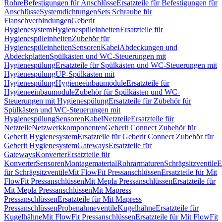
Rohre
Befestigungen für Anschlüsse
Ersatzteile für Befestigungen für
Anschlüsse
Systemdichtungen
Sets Schraube für
Flanschverbindungen
Geberit
Hygienesystem
Hygienespüleinheiten
Ersatzteile für
Hygienespüleinheiten
Zubehör für
Hygienespüleinheiten
Sensoren
Kabel
Abdeckungen und
Abdeckplatten
Spülkästen und WC-Steuerungen mit
Hygienespülung
Ersatzteile für Spülkästen und WC-Steuerungen mit
Hygienespülung
UP-Spülkästen mit
Hygienespülung
Hygieneeinbaumodule
Ersatzteile für
Hygieneeinbaumodule
Zubehör für Spülkästen und WC-
Steuerungen mit Hygienespülung
Ersatzteile für Zubehör für
Spülkästen und WC-Steuerungen mit
Hygienespülung
Sensoren
Kabel
Netzteile
Ersatzteile für
Netzteile
Netzwerkkomponenten
Geberit Connect Zubehör für
Geberit Hygienesystem
Ersatzteile für Geberit Connect Zubehör für
Geberit Hygienesystem
Gateways
Ersatzteile für
Gateways
Konverter
Ersatzteile für
Konverter
Sensoren
Montagematerial
Rohrarmaturen
Schrägsitzventile
E
für Schrägsitzventile
Mit FlowFit Pressanschlüssen
Ersatzteile für Mit
FlowFit Pressanschlüssen
Mit Mepla Pressanschlüssen
Ersatzteile für
Mit Mepla Pressanschlüssen
Mit Mapress
Pressanschlüssen
Ersatzteile für Mit Mapress
Pressanschlüssen
Probenahmeventile
Kugelhähne
Ersatzteile für
Kugelhähne
Mit FlowFit Pressanschlüssen
Ersatzteile für Mit FlowFit