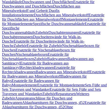
Wandabläufe
Duschwannen und Duschflächen
Ersatzteile für
Duschwannen und Duschflächen
Duschflächen aus
Mineralwerkstoff und Geberit Duofix
Installationselemente
Duschflächen aus Mineralwerkstoff
Ersatzteile
für Duschflächen aus Mineralwerkstoff
Montagelemente
Ersatzteile
für Montagelemente
Spezifische Duschwannenabläufe
Ersatzteile für
Spezifische
Duschwannenabläufe
Zubehör
Duschabtrennungen
Ersatzteile für
Duschabtrennungen
Duschseitenwände für Walk-in-
Dusche
Ersatzteile für Duschseitenwände für Walk-in-
Dusche
Zubehör
Ersatzteile für Zubehör
Nischenablageboxen für
Duschen
Ersatzteile für Nischenablageboxen für
Duschen
Nischenablageboxen
Ersatzteile für
Nischenablageboxen
Zubehör
Badewannen
Badewannen aus
Sanitäracryl
Ersatzteile für Badewannen aus
Sanitäracryl
Rechteckbadewannen
Ersatzteile für
Rechteckbadewannen
Badewannen aus Mineralwerkstoff
Ersatzteile
für Badewannen aus Mineralwerkstoff
Badewannen für
Babys
Ersatzteile für Badewannen für
Babys
Montagelemente
Ersatzteile für Montagelemente
Sets Füße und
Sets Traversen und Wandanker
Ersatzteile für Sets Füße und Sets
Traversen und Wandanker
Zubehör
Reparatursets
Weiteres
Zubehör
Apparateanschlüsse für Duschen und
Badewannen
Ablaufgarnituren für Duschwannen, d52
Ersatzteile für
Ablaufgarnituren für Duschwannen, d52
Ohne