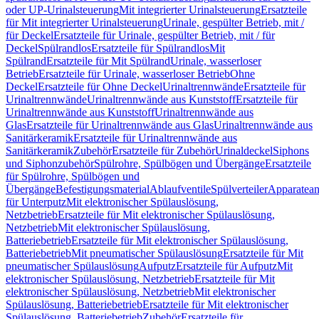
oder UP-Urinalsteuerung
Mit integrierter Urinalsteuerung
Ersatzteile
für Mit integrierter Urinalsteuerung
Urinale, gespülter Betrieb, mit /
für Deckel
Ersatzteile für Urinale, gespülter Betrieb, mit / für
Deckel
Spülrandlos
Ersatzteile für Spülrandlos
Mit
Spülrand
Ersatzteile für Mit Spülrand
Urinale, wasserloser
Betrieb
Ersatzteile für Urinale, wasserloser Betrieb
Ohne
Deckel
Ersatzteile für Ohne Deckel
Urinaltrennwände
Ersatzteile für
Urinaltrennwände
Urinaltrennwände aus Kunststoff
Ersatzteile für
Urinaltrennwände aus Kunststoff
Urinaltrennwände aus
Glas
Ersatzteile für Urinaltrennwände aus Glas
Urinaltrennwände aus
Sanitärkeramik
Ersatzteile für Urinaltrennwände aus
Sanitärkeramik
Zubehör
Ersatzteile für Zubehör
Urinaldeckel
Siphons
und Siphonzubehör
Spülrohre, Spülbögen und Übergänge
Ersatzteile
für Spülrohre, Spülbögen und
Übergänge
Befestigungsmaterial
Ablaufventile
Spülverteiler
Apparatean
für Unterputz
Mit elektronischer Spülauslösung,
Netzbetrieb
Ersatzteile für Mit elektronischer Spülauslösung,
Netzbetrieb
Mit elektronischer Spülauslösung,
Batteriebetrieb
Ersatzteile für Mit elektronischer Spülauslösung,
Batteriebetrieb
Mit pneumatischer Spülauslösung
Ersatzteile für Mit
pneumatischer Spülauslösung
Aufputz
Ersatzteile für Aufputz
Mit
elektronischer Spülauslösung, Netzbetrieb
Ersatzteile für Mit
elektronischer Spülauslösung, Netzbetrieb
Mit elektronischer
Spülauslösung, Batteriebetrieb
Ersatzteile für Mit elektronischer
Spülauslösung, Batteriebetrieb
Zubehör
Ersatzteile für