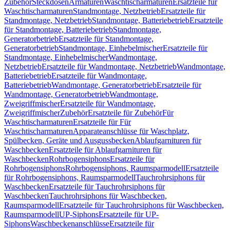
Zubehör
Steckdosen
Armaturen
Waschtischarmaturen
Ersatzteile für
Waschtischarmaturen
Standmontage, Netzbetrieb
Ersatzteile für
Standmontage, Netzbetrieb
Standmontage, Batteriebetrieb
Ersatzteile
für Standmontage, Batteriebetrieb
Standmontage,
Generatorbetrieb
Ersatzteile für Standmontage,
Generatorbetrieb
Standmontage, Einhebelmischer
Ersatzteile für
Standmontage, Einhebelmischer
Wandmontage,
Netzbetrieb
Ersatzteile für Wandmontage, Netzbetrieb
Wandmontage,
Batteriebetrieb
Ersatzteile für Wandmontage,
Batteriebetrieb
Wandmontage, Generatorbetrieb
Ersatzteile für
Wandmontage, Generatorbetrieb
Wandmontage,
Zweigriffmischer
Ersatzteile für Wandmontage,
Zweigriffmischer
Zubehör
Ersatzteile für Zubehör
Für
Waschtischarmaturen
Ersatzteile für Für
Waschtischarmaturen
Apparateanschlüsse für Waschplatz,
Spülbecken, Geräte und Ausgussbecken
Ablaufgarnituren für
Waschbecken
Ersatzteile für Ablaufgarnituren für
Waschbecken
Rohrbogensiphons
Ersatzteile für
Rohrbogensiphons
Rohrbogensiphons, Raumsparmodell
Ersatzteile
für Rohrbogensiphons, Raumsparmodell
Tauchrohrsiphons für
Waschbecken
Ersatzteile für Tauchrohrsiphons für
Waschbecken
Tauchrohrsiphons für Waschbecken,
Raumsparmodell
Ersatzteile für Tauchrohrsiphons für Waschbecken,
Raumsparmodell
UP-Siphons
Ersatzteile für UP-
Siphons
Waschbeckenanschlüsse
Ersatzteile für