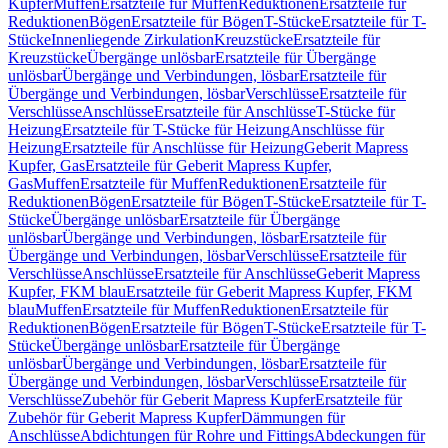
Kupfer
Muffen
Ersatzteile für Muffen
Reduktionen
Ersatzteile für
Reduktionen
Bögen
Ersatzteile für Bögen
T-Stücke
Ersatzteile für T-
Stücke
Innenliegende Zirkulation
Kreuzstücke
Ersatzteile für
Kreuzstücke
Übergänge unlösbar
Ersatzteile für Übergänge
unlösbar
Übergänge und Verbindungen, lösbar
Ersatzteile für
Übergänge und Verbindungen, lösbar
Verschlüsse
Ersatzteile für
Verschlüsse
Anschlüsse
Ersatzteile für Anschlüsse
T-Stücke für
Heizung
Ersatzteile für T-Stücke für Heizung
Anschlüsse für
Heizung
Ersatzteile für Anschlüsse für Heizung
Geberit Mapress
Kupfer, Gas
Ersatzteile für Geberit Mapress Kupfer,
Gas
Muffen
Ersatzteile für Muffen
Reduktionen
Ersatzteile für
Reduktionen
Bögen
Ersatzteile für Bögen
T-Stücke
Ersatzteile für T-
Stücke
Übergänge unlösbar
Ersatzteile für Übergänge
unlösbar
Übergänge und Verbindungen, lösbar
Ersatzteile für
Übergänge und Verbindungen, lösbar
Verschlüsse
Ersatzteile für
Verschlüsse
Anschlüsse
Ersatzteile für Anschlüsse
Geberit Mapress
Kupfer, FKM blau
Ersatzteile für Geberit Mapress Kupfer, FKM
blau
Muffen
Ersatzteile für Muffen
Reduktionen
Ersatzteile für
Reduktionen
Bögen
Ersatzteile für Bögen
T-Stücke
Ersatzteile für T-
Stücke
Übergänge unlösbar
Ersatzteile für Übergänge
unlösbar
Übergänge und Verbindungen, lösbar
Ersatzteile für
Übergänge und Verbindungen, lösbar
Verschlüsse
Ersatzteile für
Verschlüsse
Zubehör für Geberit Mapress Kupfer
Ersatzteile für
Zubehör für Geberit Mapress Kupfer
Dämmungen für
Anschlüsse
Abdichtungen für Rohre und Fittings
Abdeckungen für