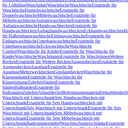
für Löthülsen
Waschplatz
Waschtische
Waschtische
Ersatzteile für
Waschtische
Doppelwaschtische
Ersatzteile für
Doppelwaschtische
Möbelwaschtische
Ersatzteile für
Möbelwaschtische
Aufsatzwaschtische
Ersatzteile für
Aufsatzwaschtische
Handwaschbecken
Ersatzteile für
Handwaschbecken
Aufsatzhandwaschbecken
Eckhandwaschbecken
H
für Halbeinbauwaschtische
Einbauwaschtische
Ersatzteile für
Einbauwaschtische
Unterbauwaschtische
Ersatzteile für
Unterbauwaschtische
Eckwaschtische
Waschtische
Comfort
Waschtische für Kinder
Ersatzteile für Waschtische für
Kinder
Waschtische
Waschrinnen
Ersatzteile für Waschrinnen
Weitere
Becken
Ersatzteile für Weitere Becken
Ausgussbecken
Ersatzteile für
Ausgussbecken
Ausgüsse
Ersatzteile für
Ausgüsse
Mehrzweckbecken
Gipsfangbecken
Waschtische für
Klassenräume
Ersatzteile für Waschtische für
Klassenräume
Zubehör
Säulen
Ersatzteile für
Säulen
Halbsäulen
Ersatzteile für
Halbsäulen
Zubehör
Ablaufdeckel
Befestigungsmaterial
Dekorblenden
W
Waschtisch mit Unterschrank
Sets Handwaschbecken mit
Unterschrank
Ersatzteile für Sets Handwaschbecken mit
Unterschrank
Sets Waschtisch mit Unterschrank
Ersatzteile für Sets
Waschtisch mit Unterschrank
Sets Möbelwaschtisch mit
Unterschrank
Ersatzteile für Sets Möbelwaschtisch mit
Unterschrank
Badezimmermöbel
Waschtischunterschränke
Ersatzteile