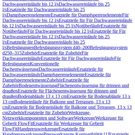
Dachwassereinläufe bis 12 l/s
Dachwassereinläufe bis 25
l/s
Ersatzteile für Dachwassereinläufe bis 25
l/s
Dampfsperrenelemente
Ersatzteile für Dampfsperrenelemente
Für
Dachwassereinläufe bis 12 l/s
Ersatzteile für Für Dachwassereinläufe
bis 12 l/s
Dachwassereinläufe bis 25 l/s
Notüberläufe
Ersatzteile für
Notüberläufe
Für Dachwassereinläufe bis 12 l/s
Ersatzteile für Für
Dachwassereinläufe bis 12 l/s
Dachwassereinläufe bis 25
l/s
Ersatzteile für Dachwassereinläufe bis 25
l/s
Befestigungen
Befestigungssystem d40–200
Befestigungssystem
d250–315
Zubehör
Ersatzteile für Zubehör
Für
Dachwassereinläufe
Ersatzteile für Für Dachwassereinläufe
Für
Befestigungen
Konventionelle
Dachentwässerung
Dachwassereinläufe
Ersatzteile für
Dachwassereinläufe
Dampfsperrenelemente
Ersatzteile für
Dampfsperrenelemente
Zubehör
Ersatzteile für
Zubehör
Bodenentwässerung
Flächenentwässerung für drinnen und
draußen
Ersatzteile für Flächenentwässerung für drinnen und
draußen
Bodenabläufe 13 x 13 cm
Ersatzteile für Bodenabläufe 13 x
13 cm
Bodeneinläufe für Balkone und Terrassen, 13 x 13
cm
Ersatzteile für Bodeneinläufe für Balkone und Terrassen, 13 x 13
cm
Zubehör
Ersatzteile für Zubehör
Werkzeuge,
Netzwerkkomponenten und Software
Werkzeuge
Werkzeuge für
Geberit FlowFit
Ersatzteile für Werkzeuge für Geberit
FlowFit
Handpresswerkzeuge
Ersatzteile für
Handpresswerkzeuge
Presswerkzeuge Kompatibilität [1]
Ersatzteile