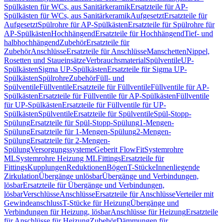
Spülkästen für WCs, aus Sanitärkeramik
Ersatzteile für AP-
Spülkästen für WCs, aus Sanitärkeramik
Aufgesetzt
Ersatzteile für
Aufgesetzt
Spülrohre für AP-Spülkästen
Ersatzteile für Spülrohre für
AP-Spülkästen
Hochhängend
Ersatzteile für Hochhängend
Tief- und
halbhochhängend
Zubehör
Ersatzteile für
Zubehör
Anschlüsse
Ersatzteile für Anschlüsse
Manschetten
Nippel,
Rosetten und Staueinsätze
Verbrauchsmaterial
Spülventile
UP-
Spülkästen
Sigma UP-Spülkästen
Ersatzteile für Sigma UP-
Spülkästen
Spülrohre
Zubehör
Füll- und
Spülventile
Füllventile
Ersatzteile für Füllventile
Füllventile für AP-
Spülkästen
Ersatzteile für Füllventile für AP-Spülkästen
Füllventile
für UP-Spülkästen
Ersatzteile für Füllventile für UP-
Spülkästen
Spülventile
Ersatzteile für Spülventile
Spül-Stopp-
Spülung
Ersatzteile für Spül-Stopp-Spülung
1-Mengen-
Spülung
Ersatzteile für 1-Mengen-Spülung
2-Mengen-
Spülung
Ersatzteile für 2-Mengen-
Spülung
Versorgungssysteme
Geberit FlowFit
Systemrohre
ML
Systemrohre Heizung ML
Fittings
Ersatzteile für
Fittings
Kupplungen
Reduktionen
Bögen
T-Stücke
Innenliegende
Zirkulation
Übergänge unlösbar
Übergänge und Verbindungen,
lösbar
Ersatzteile für Übergänge und Verbindungen,
lösbar
Verschlüsse
Anschlüsse
Ersatzteile für Anschlüsse
Verteiler mit
Gewindeanschluss
T-Stücke für Heizung
Übergänge und
Verbindungen für Heizung, lösbar
Anschlüsse für Heizung
Ersatzteile
für Anschlüsse für Heizung
Zubehör
Dämmungen für