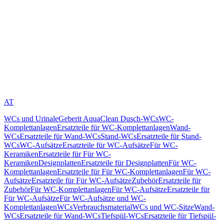
AT
WCs und Urinale
Geberit AquaClean Dusch-WCs
WC-
Komplettanlagen
Ersatzteile für WC-Komplettanlagen
Wand-
WCs
Ersatzteile für Wand-WCs
Stand-WCs
Ersatzteile für Stand-
WCs
WC-Aufsätze
Ersatzteile für WC-Aufsätze
Für WC-
Keramiken
Ersatzteile für Für WC-
Keramiken
Designplatten
Ersatzteile für Designplatten
Für WC-
Komplettanlagen
Ersatzteile für Für WC-Komplettanlagen
Für WC-
Aufsätze
Ersatzteile für Für WC-Aufsätze
Zubehör
Ersatzteile für
Zubehör
Für WC-Komplettanlagen
Für WC-Aufsätze
Ersatzteile für
Für WC-Aufsätze
Für WC-Aufsätze und WC-
Komplettanlagen
WCs
Verbrauchsmaterial
WCs und WC-Sitze
Wand-
WCs
Ersatzteile für Wand-WCs
Tiefspül-WCs
Ersatzteile für Tiefspül-