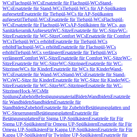
WCs
Flachspül-WCs
Ersatzteile für Flachspül-WCs
Stand-
WCs
Ersatzteile für Stand-WCs
Tiefspül-WCs für AP-Spülkasten
aufgesetzt
Ersatzteile für Tiefspül-WCs für AP-Spülkasten
aufgesetzt
Tiefspül-WCs
Ersatzteile für Tiefspül-WCs
Flachspül-
WCs
Ersatzteile für Flachspül-WCs
AP-Spülkästen für WCs, aus
Sanitärkeramik
Aufgesetzt
WC-Sitze
Ersatzteile für WC-Sitze
WC-
Sitze
Ersatzteile für WC-Sitze
Comfort WCs
Ersatzteile für Comfort
WCs
Tiefspül-WCs erhöht
Ersatzteile für Tiefspül-WCs
erhöht
Flachspül-WCs erhöht
Ersatzteile für Flachspül-WCs
erhöht
Tiefspül-WCs verlängert
Ersatzteile für Tiefspül-WCs
verlängert
Comfort WC-Sitze
Ersatzteile für Comfort WC-Sitze
WC-
Sitze
Ersatzteile für WC-Sitze
WC-Sitzringe
Ersatzteile für WC-
Sitzringe
WCs für Kinder
Ersatzteile für WCs für Kinder
Wand-
WCs
Ersatzteile für Wand-WCs
Stand-WCs
Ersatzteile für Stand-
WCs
WC-Sitze für Kinder
Ersatzteile für WC-Sitze für Kinder
WC-
Sitze
Ersatzteile für WC-Sitze
WC-Sitzringe
Ersatzteile für WC-
Sitzringe
Hock-WCs
Mit
Spülung
Zubehör
Befestigungsmaterial
Bidets
Wandbidets
Ersatzteile
für Wandbidets
Standbidets
Ersatzteile für
Standbidets
Zubehör
Ersatzteile für Zubehör
Betätigungsplatten und
WC-Steuerungen
Betätigungsplatten
Ersatzteile für
Betätigungsplatten
Für Sigma UP-Spülkästen
Ersatzteile für Für
Sigma UP-Spülkästen
Für Omega UP-Spülkästen
Ersatzteile für Für
Omega UP-Spülkästen
Für Kappa UP-Spülkästen
Ersatzteile für Für
Kappa UP-Spülkästen
Für Twinline UP-Spülkästen
Ersatzteile für