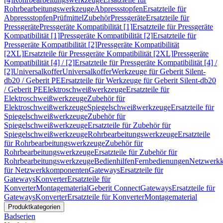
Rohrbearbeitungswerkzeuge
Abpressstopfen
Ersatzteile für
Abpressstopfen
Prüfmittel
Zubehör
Pressgeräte
Ersatzteile für
Pressgeräte
Pressgeräte Kompatibilität [1]
Ersatzteile für Pressgeräte
Kompatibilität [1]
Pressgeräte Kompatibilität [2]
Ersatzteile für
Pressgeräte Kompatibilität [2]
Pressgeräte Kompatibilität
[2XL]
Ersatzteile für Pressgeräte Kompatibilität [2XL]
Pressgeräte
Kompatibilität [4] / [2]
Ersatzteile für Pressgeräte Kompatibilität [4] /
[2]
Universalkoffer
Universalkoffer
Werkzeuge für Geberit Silent-
db20 / Geberit PE
Ersatzteile für Werkzeuge für Geberit Silent-db20
/ Geberit PE
Elektroschweißwerkzeuge
Ersatzteile für
Elektroschweißwerkzeuge
Zubehör für
Elektroschweißwerkzeuge
Spiegelschweißwerkzeuge
Ersatzteile für
Spiegelschweißwerkzeuge
Zubehör für
Spiegelschweißwerkzeuge
Ersatzteile für Zubehör für
Spiegelschweißwerkzeuge
Rohrbearbeitungswerkzeuge
Ersatzteile
für Rohrbearbeitungswerkzeuge
Zubehör für
Rohrbearbeitungswerkzeuge
Ersatzteile für Zubehör für
Rohrbearbeitungswerkzeuge
Bedienhilfen
Fernbedienungen
Netzwerk
für Netzwerkkomponenten
Gateways
Ersatzteile für
Gateways
Konverter
Ersatzteile für
Konverter
Montagematerial
Geberit Connect
Gateways
Ersatzteile für
Gateways
Konverter
Ersatzteile für Konverter
Montagematerial
Produktkategorien
Badserien