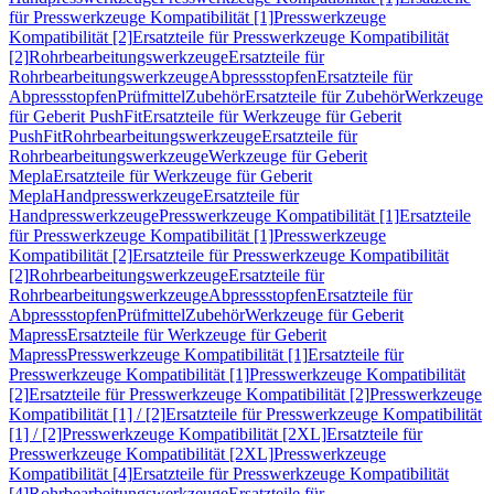
für Presswerkzeuge Kompatibilität [1]
Presswerkzeuge
Kompatibilität [2]
Ersatzteile für Presswerkzeuge Kompatibilität
[2]
Rohrbearbeitungswerkzeuge
Ersatzteile für
Rohrbearbeitungswerkzeuge
Abpressstopfen
Ersatzteile für
Abpressstopfen
Prüfmittel
Zubehör
Ersatzteile für Zubehör
Werkzeuge
für Geberit PushFit
Ersatzteile für Werkzeuge für Geberit
PushFit
Rohrbearbeitungswerkzeuge
Ersatzteile für
Rohrbearbeitungswerkzeuge
Werkzeuge für Geberit
Mepla
Ersatzteile für Werkzeuge für Geberit
Mepla
Handpresswerkzeuge
Ersatzteile für
Handpresswerkzeuge
Presswerkzeuge Kompatibilität [1]
Ersatzteile
für Presswerkzeuge Kompatibilität [1]
Presswerkzeuge
Kompatibilität [2]
Ersatzteile für Presswerkzeuge Kompatibilität
[2]
Rohrbearbeitungswerkzeuge
Ersatzteile für
Rohrbearbeitungswerkzeuge
Abpressstopfen
Ersatzteile für
Abpressstopfen
Prüfmittel
Zubehör
Werkzeuge für Geberit
Mapress
Ersatzteile für Werkzeuge für Geberit
Mapress
Presswerkzeuge Kompatibilität [1]
Ersatzteile für
Presswerkzeuge Kompatibilität [1]
Presswerkzeuge Kompatibilität
[2]
Ersatzteile für Presswerkzeuge Kompatibilität [2]
Presswerkzeuge
Kompatibilität [1] / [2]
Ersatzteile für Presswerkzeuge Kompatibilität
[1] / [2]
Presswerkzeuge Kompatibilität [2XL]
Ersatzteile für
Presswerkzeuge Kompatibilität [2XL]
Presswerkzeuge
Kompatibilität [4]
Ersatzteile für Presswerkzeuge Kompatibilität
[4]
Rohrbearbeitungswerkzeuge
Ersatzteile für