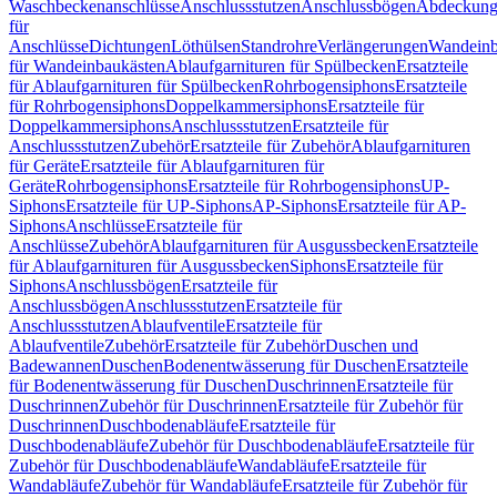
Waschbeckenanschlüsse
Anschlussstutzen
Anschlussbögen
Abdeckung
für
Anschlüsse
Dichtungen
Löthülsen
Standrohre
Verlängerungen
Wandeinb
für Wandeinbaukästen
Ablaufgarnituren für Spülbecken
Ersatzteile
für Ablaufgarnituren für Spülbecken
Rohrbogensiphons
Ersatzteile
für Rohrbogensiphons
Doppelkammersiphons
Ersatzteile für
Doppelkammersiphons
Anschlussstutzen
Ersatzteile für
Anschlussstutzen
Zubehör
Ersatzteile für Zubehör
Ablaufgarnituren
für Geräte
Ersatzteile für Ablaufgarnituren für
Geräte
Rohrbogensiphons
Ersatzteile für Rohrbogensiphons
UP-
Siphons
Ersatzteile für UP-Siphons
AP-Siphons
Ersatzteile für AP-
Siphons
Anschlüsse
Ersatzteile für
Anschlüsse
Zubehör
Ablaufgarnituren für Ausgussbecken
Ersatzteile
für Ablaufgarnituren für Ausgussbecken
Siphons
Ersatzteile für
Siphons
Anschlussbögen
Ersatzteile für
Anschlussbögen
Anschlussstutzen
Ersatzteile für
Anschlussstutzen
Ablaufventile
Ersatzteile für
Ablaufventile
Zubehör
Ersatzteile für Zubehör
Duschen und
Badewannen
Duschen
Bodenentwässerung für Duschen
Ersatzteile
für Bodenentwässerung für Duschen
Duschrinnen
Ersatzteile für
Duschrinnen
Zubehör für Duschrinnen
Ersatzteile für Zubehör für
Duschrinnen
Duschbodenabläufe
Ersatzteile für
Duschbodenabläufe
Zubehör für Duschbodenabläufe
Ersatzteile für
Zubehör für Duschbodenabläufe
Wandabläufe
Ersatzteile für
Wandabläufe
Zubehör für Wandabläufe
Ersatzteile für Zubehör für