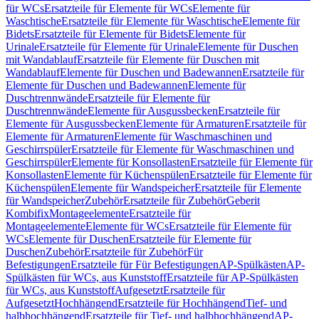
für WCs
Ersatzteile für Elemente für WCs
Elemente für
Waschtische
Ersatzteile für Elemente für Waschtische
Elemente für
Bidets
Ersatzteile für Elemente für Bidets
Elemente für
Urinale
Ersatzteile für Elemente für Urinale
Elemente für Duschen
mit Wandablauf
Ersatzteile für Elemente für Duschen mit
Wandablauf
Elemente für Duschen und Badewannen
Ersatzteile für
Elemente für Duschen und Badewannen
Elemente für
Duschtrennwände
Ersatzteile für Elemente für
Duschtrennwände
Elemente für Ausgussbecken
Ersatzteile für
Elemente für Ausgussbecken
Elemente für Armaturen
Ersatzteile für
Elemente für Armaturen
Elemente für Waschmaschinen und
Geschirrspüler
Ersatzteile für Elemente für Waschmaschinen und
Geschirrspüler
Elemente für Konsollasten
Ersatzteile für Elemente für
Konsollasten
Elemente für Küchenspülen
Ersatzteile für Elemente für
Küchenspülen
Elemente für Wandspeicher
Ersatzteile für Elemente
für Wandspeicher
Zubehör
Ersatzteile für Zubehör
Geberit
Kombifix
Montageelemente
Ersatzteile für
Montageelemente
Elemente für WCs
Ersatzteile für Elemente für
WCs
Elemente für Duschen
Ersatzteile für Elemente für
Duschen
Zubehör
Ersatzteile für Zubehör
Für
Befestigungen
Ersatzteile für Für Befestigungen
AP-Spülkästen
AP-
Spülkästen für WCs, aus Kunststoff
Ersatzteile für AP-Spülkästen
für WCs, aus Kunststoff
Aufgesetzt
Ersatzteile für
Aufgesetzt
Hochhängend
Ersatzteile für Hochhängend
Tief- und
halbhochhängend
Ersatzteile für Tief- und halbhochhängend
AP-