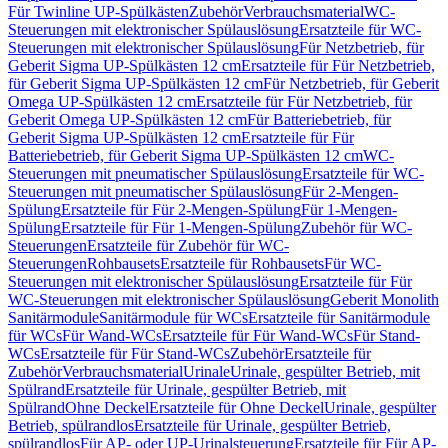
Für Twinline UP-Spülkästen
Zubehör
Verbrauchsmaterial
WC-
Steuerungen mit elektronischer Spülauslösung
Ersatzteile für WC-
Steuerungen mit elektronischer Spülauslösung
Für Netzbetrieb, für
Geberit Sigma UP-Spülkästen 12 cm
Ersatzteile für Für Netzbetrieb,
für Geberit Sigma UP-Spülkästen 12 cm
Für Netzbetrieb, für Geberit
Omega UP-Spülkästen 12 cm
Ersatzteile für Für Netzbetrieb, für
Geberit Omega UP-Spülkästen 12 cm
Für Batteriebetrieb, für
Geberit Sigma UP-Spülkästen 12 cm
Ersatzteile für Für
Batteriebetrieb, für Geberit Sigma UP-Spülkästen 12 cm
WC-
Steuerungen mit pneumatischer Spülauslösung
Ersatzteile für WC-
Steuerungen mit pneumatischer Spülauslösung
Für 2-Mengen-
Spülung
Ersatzteile für Für 2-Mengen-Spülung
Für 1-Mengen-
Spülung
Ersatzteile für Für 1-Mengen-Spülung
Zubehör für WC-
Steuerungen
Ersatzteile für Zubehör für WC-
Steuerungen
Rohbausets
Ersatzteile für Rohbausets
Für WC-
Steuerungen mit elektronischer Spülauslösung
Ersatzteile für Für
WC-Steuerungen mit elektronischer Spülauslösung
Geberit Monolith
Sanitärmodule
Sanitärmodule für WCs
Ersatzteile für Sanitärmodule
für WCs
Für Wand-WCs
Ersatzteile für Für Wand-WCs
Für Stand-
WCs
Ersatzteile für Für Stand-WCs
Zubehör
Ersatzteile für
Zubehör
Verbrauchsmaterial
Urinale
Urinale, gespülter Betrieb, mit
Spülrand
Ersatzteile für Urinale, gespülter Betrieb, mit
Spülrand
Ohne Deckel
Ersatzteile für Ohne Deckel
Urinale, gespülter
Betrieb, spülrandlos
Ersatzteile für Urinale, gespülter Betrieb,
spülrandlos
Für AP- oder UP-Urinalsteuerung
Ersatzteile für Für AP-