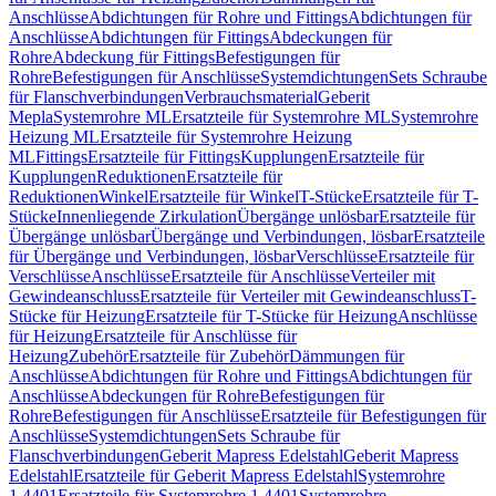
Anschlüsse
Abdichtungen für Rohre und Fittings
Abdichtungen für
Anschlüsse
Abdichtungen für Fittings
Abdeckungen für
Rohre
Abdeckung für Fittings
Befestigungen für
Rohre
Befestigungen für Anschlüsse
Systemdichtungen
Sets Schraube
für Flanschverbindungen
Verbrauchsmaterial
Geberit
Mepla
Systemrohre ML
Ersatzteile für Systemrohre ML
Systemrohre
Heizung ML
Ersatzteile für Systemrohre Heizung
ML
Fittings
Ersatzteile für Fittings
Kupplungen
Ersatzteile für
Kupplungen
Reduktionen
Ersatzteile für
Reduktionen
Winkel
Ersatzteile für Winkel
T-Stücke
Ersatzteile für T-
Stücke
Innenliegende Zirkulation
Übergänge unlösbar
Ersatzteile für
Übergänge unlösbar
Übergänge und Verbindungen, lösbar
Ersatzteile
für Übergänge und Verbindungen, lösbar
Verschlüsse
Ersatzteile für
Verschlüsse
Anschlüsse
Ersatzteile für Anschlüsse
Verteiler mit
Gewindeanschluss
Ersatzteile für Verteiler mit Gewindeanschluss
T-
Stücke für Heizung
Ersatzteile für T-Stücke für Heizung
Anschlüsse
für Heizung
Ersatzteile für Anschlüsse für
Heizung
Zubehör
Ersatzteile für Zubehör
Dämmungen für
Anschlüsse
Abdichtungen für Rohre und Fittings
Abdichtungen für
Anschlüsse
Abdeckungen für Rohre
Befestigungen für
Rohre
Befestigungen für Anschlüsse
Ersatzteile für Befestigungen für
Anschlüsse
Systemdichtungen
Sets Schraube für
Flanschverbindungen
Geberit Mapress Edelstahl
Geberit Mapress
Edelstahl
Ersatzteile für Geberit Mapress Edelstahl
Systemrohre
1.4401
Ersatzteile für Systemrohre 1.4401
Systemrohre