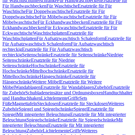
für Waschtischunterschränke
Für Handwaschbecken
Ersatzteile für
Für Handwaschbecken
Für Waschtische
Ersatzteile für Für
Waschtische
Für Doppelwaschtische
Ersatzteile für Für
Doppelwaschtische
Für Möbelwaschtische
Ersatzteile für Für
Möbelwaschtische
Für Eckhandwaschbecken
Ersatzteile für Für
Eckhandwaschbecken
Für Eckwaschtische
Ersatzteile für Für
Eckwaschtische
Waschtischplatten
Ersatzteile für
Waschtischplatten
Für Aufsatzwaschtisch Schalenform
Ersatzteile für
Für Aufsatzwaschtisch Schalenform
Für Aufsatzwaschtisch
rechteckig
Ersatzteile für Für Aufsatzwaschtisch
rechteckig
Seitenschränke
Ersatzteile für Seitenschränke
Niedrige
Seitenschränke
Ersatzteile für Niedrige
Seitenschränke
Hochschränke
Ersatzteile für
Hochschränke
Mittelhochschränke
Ersatzteile für
Mittelhochschränke
Hängeschränke
Ersatzteile für
Hängeschränke
Weitere Möbel
Ersatzteile für Weitere
Möbel
Wandablagen
Ersatzteile für Wandablagen
Zubehör
Ersatzteile
für Zubehör
Schubladeneinsätze und Ordnungsboxen
Handtuchhalter
und Handtuchhaken
Lichtelemente
Griffe
Sets
Füße
Magnettafeln
Steckdosen
Ersatzteile für Steckdosen
Weiteres
Zubehör
Spiegel und Spiegelschränke
Spiegel
Ersatzteile für
Spiegel
Mit integrierter Beleuchtung
Ersatzteile für Mit integrierter
Beleuchtung
Spiegelschränke
Ersatzteile für Spiegelschränke
Mit
integrierter Beleuchtung
Ersatzteile für Mit integrierter
Beleuchtung
Zubehör
Lichtelemente
Griffe
Weiteres