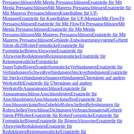
Pressanschlüssen
Mit Mepla Pressanschlüssen
Ersatzteile für Mit
Mepla Pressanschlüssen
Mit Mapress Pressanschlüssen
Ersatzteile für
Mit Mapress Pressanschlüssen
Kugelhähne für UP-
Montage
Ersatzteile für Kugelhähne für UP-Montage
Mit FlowFit
Pressanschlüssen
Ersatzteile für Mit FlowFit Pressanschlüssen
Mit
Mepla Pressanschlüssen
Ersatzteile für Mit Mepla
Pressanschlüssen
Mit Mapress Pressanschlüssen
Ersatzteile für Mit
Mapress Pressanschlüssen
Gebäude-Entwässerungssysteme
Geberit
Silent-db20
Rohre
Formstücke
Ersatzteile für
Formstücke
Bögen
Abzweige
Ersatzteile für
Abzweige
Reduktionen
Reinigungsstücke
Ersatzteile für
Reinigungsstücke
Formstücke
SuperTube
Bögen
Sonderformstücke
Verbindungen
Ersatzteile für
Verbindungen
Schweißverbindungen
Steckverbindungen
Ersatzteile
für Steckverbindungen
Spannverbindungen
Übergänge auf andere
Werkstoffe
Ersatzteile für Übergänge auf andere
Werkstoffe
Apparateanschlüsse
Ersatzteile für
Apparateanschlüsse
Anschlussbögen
Ersatzteile für
Anschlussbögen
Anschlusssteckmuffen
Ersatzteile für
Anschlusssteckmuffen
Zubehör
Rohrschellen
Befestigungen für
Rohrschellen
Verschlüsse
Dichtungen
Verbrauchsmaterial
Geberit
Silent-PP
Rohre
Ersatzteile für Rohre
Formstücke
Ersatzteile für
Formstücke
Bögen
Ersatzteile für Bögen
Abzweige
Ersatzteile für
Abzweige
Reduktionen
Ersatzteile für
Reduktionen
Reinigungsstücke
Ersatzteile für