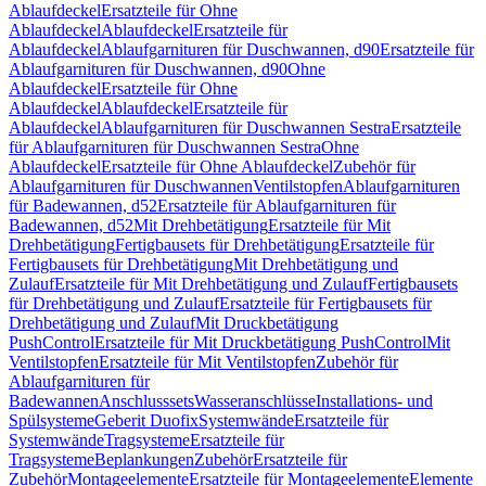
Ablaufdeckel
Ersatzteile für Ohne
Ablaufdeckel
Ablaufdeckel
Ersatzteile für
Ablaufdeckel
Ablaufgarnituren für Duschwannen, d90
Ersatzteile für
Ablaufgarnituren für Duschwannen, d90
Ohne
Ablaufdeckel
Ersatzteile für Ohne
Ablaufdeckel
Ablaufdeckel
Ersatzteile für
Ablaufdeckel
Ablaufgarnituren für Duschwannen Sestra
Ersatzteile
für Ablaufgarnituren für Duschwannen Sestra
Ohne
Ablaufdeckel
Ersatzteile für Ohne Ablaufdeckel
Zubehör für
Ablaufgarnituren für Duschwannen
Ventilstopfen
Ablaufgarnituren
für Badewannen, d52
Ersatzteile für Ablaufgarnituren für
Badewannen, d52
Mit Drehbetätigung
Ersatzteile für Mit
Drehbetätigung
Fertigbausets für Drehbetätigung
Ersatzteile für
Fertigbausets für Drehbetätigung
Mit Drehbetätigung und
Zulauf
Ersatzteile für Mit Drehbetätigung und Zulauf
Fertigbausets
für Drehbetätigung und Zulauf
Ersatzteile für Fertigbausets für
Drehbetätigung und Zulauf
Mit Druckbetätigung
PushControl
Ersatzteile für Mit Druckbetätigung PushControl
Mit
Ventilstopfen
Ersatzteile für Mit Ventilstopfen
Zubehör für
Ablaufgarnituren für
Badewannen
Anschlusssets
Wasseranschlüsse
Installations- und
Spülsysteme
Geberit Duofix
Systemwände
Ersatzteile für
Systemwände
Tragsysteme
Ersatzteile für
Tragsysteme
Beplankungen
Zubehör
Ersatzteile für
Zubehör
Montageelemente
Ersatzteile für Montageelemente
Elemente