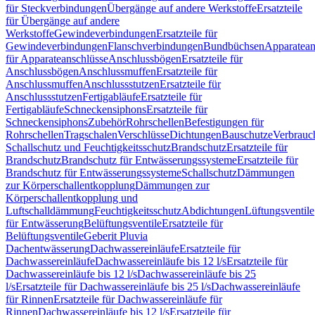
für Steckverbindungen
Übergänge auf andere Werkstoffe
Ersatzteile
für Übergänge auf andere
Werkstoffe
Gewindeverbindungen
Ersatzteile für
Gewindeverbindungen
Flanschverbindungen
Bundbüchsen
Apparatean
für Apparateanschlüsse
Anschlussbögen
Ersatzteile für
Anschlussbögen
Anschlussmuffen
Ersatzteile für
Anschlussmuffen
Anschlussstutzen
Ersatzteile für
Anschlussstutzen
Fertigabläufe
Ersatzteile für
Fertigabläufe
Schneckensiphons
Ersatzteile für
Schneckensiphons
Zubehör
Rohrschellen
Befestigungen für
Rohrschellen
Tragschalen
Verschlüsse
Dichtungen
Bauschutze
Verbrauc
Schallschutz und Feuchtigkeitsschutz
Brandschutz
Ersatzteile für
Brandschutz
Brandschutz für Entwässerungssysteme
Ersatzteile für
Brandschutz für Entwässerungssysteme
Schallschutz
Dämmungen
zur Körperschallentkopplung
Dämmungen zur
Körperschallentkopplung und
Luftschalldämmung
Feuchtigkeitsschutz
Abdichtungen
Lüftungsventile
für Entwässerung
Belüftungsventile
Ersatzteile für
Belüftungsventile
Geberit Pluvia
Dachentwässerung
Dachwassereinläufe
Ersatzteile für
Dachwassereinläufe
Dachwassereinläufe bis 12 l/s
Ersatzteile für
Dachwassereinläufe bis 12 l/s
Dachwassereinläufe bis 25
l/s
Ersatzteile für Dachwassereinläufe bis 25 l/s
Dachwassereinläufe
für Rinnen
Ersatzteile für Dachwassereinläufe für
Rinnen
Dachwassereinläufe bis 12 l/s
Ersatzteile für