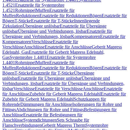
1.4521
Ersatzteile für Systemrohre
1.4521
Rohrnippel
Muffen
Ersatzteile für
Muffen
Reduktionen
Ersatzteile für Reduktionen
Bögen
Ersatzteile für
Bögen
T-Stücke
Ersatzteile für T-Stücke
Innenliegende
Zirkulation
Übergänge unlösbar
Ersatzteile für Übergänge
unlösbar
Übergänge und Verbindungen, lösbar
Ersatzteile für
Übergänge und Verbindungen, lösbar
Kompensatoren
Ersatzteile für
Kompensatoren
Verschlüsse
Ersatzteile für
Verschlüsse
Anschlüsse
Ersatzteile für Anschlüsse
Geberit Mapress
Edelstahl, Gas
Ersatzteile für Geberit Mapress Edelstahl,
Gas
Systemrohre 1.4401
Ersatzteile für Systemrohre
1.4401
Rohrnippel
Muffen
Ersatzteile für
Muffen
Reduktionen
Ersatzteile für Reduktionen
Bögen
Ersatzteile für
Bögen
T-Stücke
Ersatzteile für T-Stücke
Übergänge
unlösbar
Ersatzteile für Übergänge unlösbar
Übergänge und
Verbindungen, lösbar
Ersatzteile für Übergänge und Verbindungen,
lösbar
Verschlüsse
Ersatzteile für Verschlüsse
Anschlüsse
Ersatzteile
für Anschlüsse
Zubehör für Geberit Mapress Edelstahl
Ersatzteile für
Zubehör für Geberit Mapress Edelstahl
Schutzkappen für
Rohrende
Dämmungen für Anschlüsse
Isolierungen für Rohre und
Fittings
Abdichtungen für Rohre und Fittings
Befestigungen für
Anschlüsse
Ersatzteile für Befestigungen für
Anschlüsse
Systemdichtungen
Sets Schraube für
Flanschverbindungen
Geberit Mapress Therm
Systemrohre