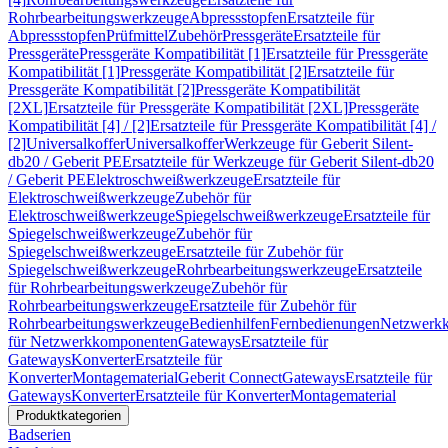
Rohrbearbeitungswerkzeuge
Abpressstopfen
Ersatzteile für
Abpressstopfen
Prüfmittel
Zubehör
Pressgeräte
Ersatzteile für
Pressgeräte
Pressgeräte Kompatibilität [1]
Ersatzteile für Pressgeräte
Kompatibilität [1]
Pressgeräte Kompatibilität [2]
Ersatzteile für
Pressgeräte Kompatibilität [2]
Pressgeräte Kompatibilität
[2XL]
Ersatzteile für Pressgeräte Kompatibilität [2XL]
Pressgeräte
Kompatibilität [4] / [2]
Ersatzteile für Pressgeräte Kompatibilität [4] /
[2]
Universalkoffer
Universalkoffer
Werkzeuge für Geberit Silent-
db20 / Geberit PE
Ersatzteile für Werkzeuge für Geberit Silent-db20
/ Geberit PE
Elektroschweißwerkzeuge
Ersatzteile für
Elektroschweißwerkzeuge
Zubehör für
Elektroschweißwerkzeuge
Spiegelschweißwerkzeuge
Ersatzteile für
Spiegelschweißwerkzeuge
Zubehör für
Spiegelschweißwerkzeuge
Ersatzteile für Zubehör für
Spiegelschweißwerkzeuge
Rohrbearbeitungswerkzeuge
Ersatzteile
für Rohrbearbeitungswerkzeuge
Zubehör für
Rohrbearbeitungswerkzeuge
Ersatzteile für Zubehör für
Rohrbearbeitungswerkzeuge
Bedienhilfen
Fernbedienungen
Netzwerk
für Netzwerkkomponenten
Gateways
Ersatzteile für
Gateways
Konverter
Ersatzteile für
Konverter
Montagematerial
Geberit Connect
Gateways
Ersatzteile für
Gateways
Konverter
Ersatzteile für Konverter
Montagematerial
Produktkategorien
Badserien