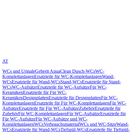
AT
WCs und Urinale
Geberit AquaClean Dusch-WCs
WC-
Komplettanlagen
Ersatzteile für WC-Komplettanlagen
Wand-
WCs
Ersatzteile für Wand-WCs
Stand-WCs
Ersatzteile für Stand-
WCs
WC-Aufsätze
Ersatzteile für WC-Aufsätze
Für WC-
Keramiken
Ersatzteile für Für WC-
Keramiken
Designplatten
Ersatzteile für Designplatten
Für WC-
Komplettanlagen
Ersatzteile für Für WC-Komplettanlagen
Für WC-
Aufsätze
Ersatzteile für Für WC-Aufsätze
Zubehör
Ersatzteile für
Zubehör
Für WC-Komplettanlagen
Für WC-Aufsätze
Ersatzteile für
Für WC-Aufsätze
Für WC-Aufsätze und WC-
Komplettanlagen
WCs
Verbrauchsmaterial
WCs und WC-Sitze
Wand-
WCs
Ersatzteile für Wand-WCs
Tiefspül-WCs
Ersatzteile für Tiefspül-