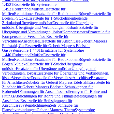
1.4521
Ersatzteile für Systemrohre
1.4521
Rohrnippel
Muffen
Ersatzteile für
Muffen
Reduktionen
Ersatzteile für Reduktionen
Bögen
Ersatzteile für
Bögen
T-Stücke
Ersatzteile für T-Stücke
Innenliegende
Zirkulation
Übergänge unlösbar
Ersatzteile für Übergänge
unlösbar
Übergänge und Verbindungen, lösbar
Ersatzteile für
Übergänge und Verbindungen, lösbar
Kompensatoren
Ersatzteile für
Kompensatoren
Verschlüsse
Ersatzteile für
Verschlüsse
Anschlüsse
Ersatzteile für Anschlüsse
Geberit Mapress
Edelstahl, Gas
Ersatzteile für Geberit Mapress Edelstahl,
Gas
Systemrohre 1.4401
Ersatzteile für Systemrohre
1.4401
Rohrnippel
Muffen
Ersatzteile für
Muffen
Reduktionen
Ersatzteile für Reduktionen
Bögen
Ersatzteile für
Bögen
T-Stücke
Ersatzteile für T-Stücke
Übergänge
unlösbar
Ersatzteile für Übergänge unlösbar
Übergänge und
Verbindungen, lösbar
Ersatzteile für Übergänge und Verbindungen,
lösbar
Verschlüsse
Ersatzteile für Verschlüsse
Anschlüsse
Ersatzteile
für Anschlüsse
Zubehör für Geberit Mapress Edelstahl
Ersatzteile für
Zubehör für Geberit Mapress Edelstahl
Schutzkappen für
Rohrende
Dämmungen für Anschlüsse
Isolierungen für Rohre und
Fittings
Abdichtungen für Rohre und Fittings
Befestigungen für
Anschlüsse
Ersatzteile für Befestigungen für
Anschlüsse
Systemdichtungen
Sets Schraube für
Flanschverbindungen
Geberit Mapress Therm
Systemrohre