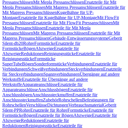
Pressanschlüssen
Mit Mepla Pressanschlüssen
Ersatzteile für Mit
Mepla Pressanschlüssen
Mit Mapress Pressanschlüssen
Ersatzteile für
Mit Mapress Pressanschlüssen
Kugelhähne für UP-
Montage
Ersatzteile für Kugelhähne für UP-Montage
Mit FlowFit
Pressanschlüssen
Ersatzteile für Mit FlowFit Pressanschlüssen
Mit
Mepla Pressanschlüssen
Ersatzteile für Mit Mepla
Pressanschlüssen
Mit Mapress Pressanschlüssen
Ersatzteile für Mit
Mapress Pressanschlüssen
Gebäude-Entwässerungssysteme
Geberit
Silent-db20
Rohre
Formstücke
Ersatzteile für
Formstücke
Bögen
Abzweige
Ersatzteile für
Abzweige
Reduktionen
Reinigungsstücke
Ersatzteile für
Reinigungsstücke
Formstücke
SuperTube
Bögen
Sonderformstücke
Verbindungen
Ersatzteile für
Verbindungen
Schweißverbindungen
Steckverbindungen
Ersatzteile
für Steckverbindungen
Spannverbindungen
Übergänge auf andere
Werkstoffe
Ersatzteile für Übergänge auf andere
Werkstoffe
Apparateanschlüsse
Ersatzteile für
Apparateanschlüsse
Anschlussbögen
Ersatzteile für
Anschlussbögen
Anschlusssteckmuffen
Ersatzteile für
Anschlusssteckmuffen
Zubehör
Rohrschellen
Befestigungen für
Rohrschellen
Verschlüsse
Dichtungen
Verbrauchsmaterial
Geberit
Silent-PP
Rohre
Ersatzteile für Rohre
Formstücke
Ersatzteile für
Formstücke
Bögen
Ersatzteile für Bögen
Abzweige
Ersatzteile für
Abzweige
Reduktionen
Ersatzteile für
Reduktionen
Reinigungsstücke
Ersatzteile für