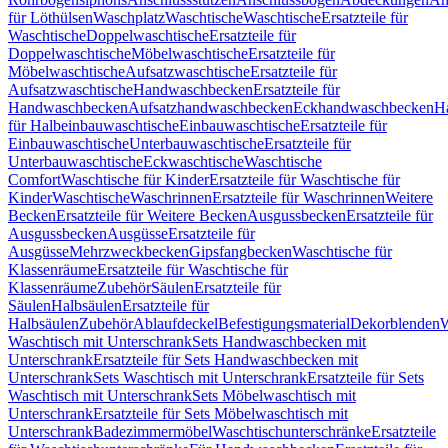
für Löthülsen
Waschplatz
Waschtische
Waschtische
Ersatzteile für
Waschtische
Doppelwaschtische
Ersatzteile für
Doppelwaschtische
Möbelwaschtische
Ersatzteile für
Möbelwaschtische
Aufsatzwaschtische
Ersatzteile für
Aufsatzwaschtische
Handwaschbecken
Ersatzteile für
Handwaschbecken
Aufsatzhandwaschbecken
Eckhandwaschbecken
H
für Halbeinbauwaschtische
Einbauwaschtische
Ersatzteile für
Einbauwaschtische
Unterbauwaschtische
Ersatzteile für
Unterbauwaschtische
Eckwaschtische
Waschtische
Comfort
Waschtische für Kinder
Ersatzteile für Waschtische für
Kinder
Waschtische
Waschrinnen
Ersatzteile für Waschrinnen
Weitere
Becken
Ersatzteile für Weitere Becken
Ausgussbecken
Ersatzteile für
Ausgussbecken
Ausgüsse
Ersatzteile für
Ausgüsse
Mehrzweckbecken
Gipsfangbecken
Waschtische für
Klassenräume
Ersatzteile für Waschtische für
Klassenräume
Zubehör
Säulen
Ersatzteile für
Säulen
Halbsäulen
Ersatzteile für
Halbsäulen
Zubehör
Ablaufdeckel
Befestigungsmaterial
Dekorblenden
W
Waschtisch mit Unterschrank
Sets Handwaschbecken mit
Unterschrank
Ersatzteile für Sets Handwaschbecken mit
Unterschrank
Sets Waschtisch mit Unterschrank
Ersatzteile für Sets
Waschtisch mit Unterschrank
Sets Möbelwaschtisch mit
Unterschrank
Ersatzteile für Sets Möbelwaschtisch mit
Unterschrank
Badezimmermöbel
Waschtischunterschränke
Ersatzteile