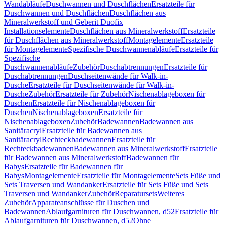
Wandabläufe
Duschwannen und Duschflächen
Ersatzteile für
Duschwannen und Duschflächen
Duschflächen aus
Mineralwerkstoff und Geberit Duofix
Installationselemente
Duschflächen aus Mineralwerkstoff
Ersatzteile
für Duschflächen aus Mineralwerkstoff
Montagelemente
Ersatzteile
für Montagelemente
Spezifische Duschwannenabläufe
Ersatzteile für
Spezifische
Duschwannenabläufe
Zubehör
Duschabtrennungen
Ersatzteile für
Duschabtrennungen
Duschseitenwände für Walk-in-
Dusche
Ersatzteile für Duschseitenwände für Walk-in-
Dusche
Zubehör
Ersatzteile für Zubehör
Nischenablageboxen für
Duschen
Ersatzteile für Nischenablageboxen für
Duschen
Nischenablageboxen
Ersatzteile für
Nischenablageboxen
Zubehör
Badewannen
Badewannen aus
Sanitäracryl
Ersatzteile für Badewannen aus
Sanitäracryl
Rechteckbadewannen
Ersatzteile für
Rechteckbadewannen
Badewannen aus Mineralwerkstoff
Ersatzteile
für Badewannen aus Mineralwerkstoff
Badewannen für
Babys
Ersatzteile für Badewannen für
Babys
Montagelemente
Ersatzteile für Montagelemente
Sets Füße und
Sets Traversen und Wandanker
Ersatzteile für Sets Füße und Sets
Traversen und Wandanker
Zubehör
Reparatursets
Weiteres
Zubehör
Apparateanschlüsse für Duschen und
Badewannen
Ablaufgarnituren für Duschwannen, d52
Ersatzteile für
Ablaufgarnituren für Duschwannen, d52
Ohne