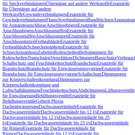
für Steckverbindungen
Übergänge auf andere Werkstoffe
Ersatzteile
für Übergänge auf andere
Werkstoffe
Gewindeverbindungen
Ersatzteile für
Gewindeverbindungen
Flanschverbindungen
Bundbüchsen
Apparatean
für Apparateanschlüsse
Anschlussbögen
Ersatzteile für
Anschlussbögen
Anschlussmuffen
Ersatzteile für
Anschlussmuffen
Anschlussstutzen
Ersatzteile für
Anschlussstutzen
Fertigabläufe
Ersatzteile für
Fertigabläufe
Schneckensiphons
Ersatzteile für
Schneckensiphons
Zubehör
Rohrschellen
Befestigungen für
Rohrschellen
Tragschalen
Verschlüsse
Dichtungen
Bauschutze
Verbrauc
Schallschutz und Feuchtigkeitsschutz
Brandschutz
Ersatzteile für
Brandschutz
Brandschutz für Entwässerungssysteme
Ersatzteile für
Brandschutz für Entwässerungssysteme
Schallschutz
Dämmungen
zur Körperschallentkopplung
Dämmungen zur
Körperschallentkopplung und
Luftschalldämmung
Feuchtigkeitsschutz
Abdichtungen
Lüftungsventile
für Entwässerung
Belüftungsventile
Ersatzteile für
Belüftungsventile
Geberit Pluvia
Dachentwässerung
Dachwassereinläufe
Ersatzteile für
Dachwassereinläufe
Dachwassereinläufe bis 12 l/s
Ersatzteile für
Dachwassereinläufe bis 12 l/s
Dachwassereinläufe bis 25
l/s
Ersatzteile für Dachwassereinläufe bis 25 l/s
Dachwassereinläufe
für Rinnen
Ersatzteile für Dachwassereinläufe für
Rinnen
Dachwassereinläufe bis 12 l/s
Ersatzteile für