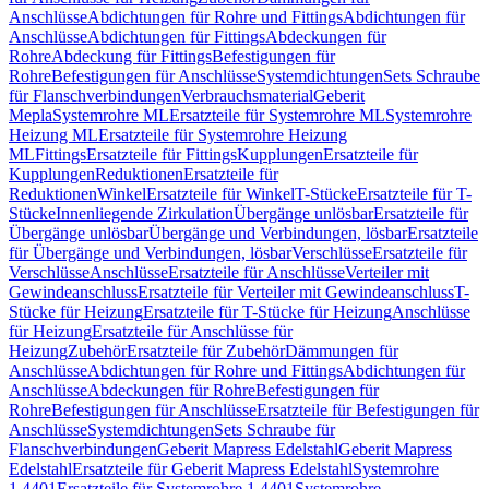
Anschlüsse
Abdichtungen für Rohre und Fittings
Abdichtungen für
Anschlüsse
Abdichtungen für Fittings
Abdeckungen für
Rohre
Abdeckung für Fittings
Befestigungen für
Rohre
Befestigungen für Anschlüsse
Systemdichtungen
Sets Schraube
für Flanschverbindungen
Verbrauchsmaterial
Geberit
Mepla
Systemrohre ML
Ersatzteile für Systemrohre ML
Systemrohre
Heizung ML
Ersatzteile für Systemrohre Heizung
ML
Fittings
Ersatzteile für Fittings
Kupplungen
Ersatzteile für
Kupplungen
Reduktionen
Ersatzteile für
Reduktionen
Winkel
Ersatzteile für Winkel
T-Stücke
Ersatzteile für T-
Stücke
Innenliegende Zirkulation
Übergänge unlösbar
Ersatzteile für
Übergänge unlösbar
Übergänge und Verbindungen, lösbar
Ersatzteile
für Übergänge und Verbindungen, lösbar
Verschlüsse
Ersatzteile für
Verschlüsse
Anschlüsse
Ersatzteile für Anschlüsse
Verteiler mit
Gewindeanschluss
Ersatzteile für Verteiler mit Gewindeanschluss
T-
Stücke für Heizung
Ersatzteile für T-Stücke für Heizung
Anschlüsse
für Heizung
Ersatzteile für Anschlüsse für
Heizung
Zubehör
Ersatzteile für Zubehör
Dämmungen für
Anschlüsse
Abdichtungen für Rohre und Fittings
Abdichtungen für
Anschlüsse
Abdeckungen für Rohre
Befestigungen für
Rohre
Befestigungen für Anschlüsse
Ersatzteile für Befestigungen für
Anschlüsse
Systemdichtungen
Sets Schraube für
Flanschverbindungen
Geberit Mapress Edelstahl
Geberit Mapress
Edelstahl
Ersatzteile für Geberit Mapress Edelstahl
Systemrohre
1.4401
Ersatzteile für Systemrohre 1.4401
Systemrohre