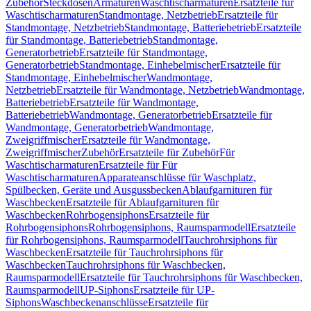
Zubehör
Steckdosen
Armaturen
Waschtischarmaturen
Ersatzteile für
Waschtischarmaturen
Standmontage, Netzbetrieb
Ersatzteile für
Standmontage, Netzbetrieb
Standmontage, Batteriebetrieb
Ersatzteile
für Standmontage, Batteriebetrieb
Standmontage,
Generatorbetrieb
Ersatzteile für Standmontage,
Generatorbetrieb
Standmontage, Einhebelmischer
Ersatzteile für
Standmontage, Einhebelmischer
Wandmontage,
Netzbetrieb
Ersatzteile für Wandmontage, Netzbetrieb
Wandmontage,
Batteriebetrieb
Ersatzteile für Wandmontage,
Batteriebetrieb
Wandmontage, Generatorbetrieb
Ersatzteile für
Wandmontage, Generatorbetrieb
Wandmontage,
Zweigriffmischer
Ersatzteile für Wandmontage,
Zweigriffmischer
Zubehör
Ersatzteile für Zubehör
Für
Waschtischarmaturen
Ersatzteile für Für
Waschtischarmaturen
Apparateanschlüsse für Waschplatz,
Spülbecken, Geräte und Ausgussbecken
Ablaufgarnituren für
Waschbecken
Ersatzteile für Ablaufgarnituren für
Waschbecken
Rohrbogensiphons
Ersatzteile für
Rohrbogensiphons
Rohrbogensiphons, Raumsparmodell
Ersatzteile
für Rohrbogensiphons, Raumsparmodell
Tauchrohrsiphons für
Waschbecken
Ersatzteile für Tauchrohrsiphons für
Waschbecken
Tauchrohrsiphons für Waschbecken,
Raumsparmodell
Ersatzteile für Tauchrohrsiphons für Waschbecken,
Raumsparmodell
UP-Siphons
Ersatzteile für UP-
Siphons
Waschbeckenanschlüsse
Ersatzteile für