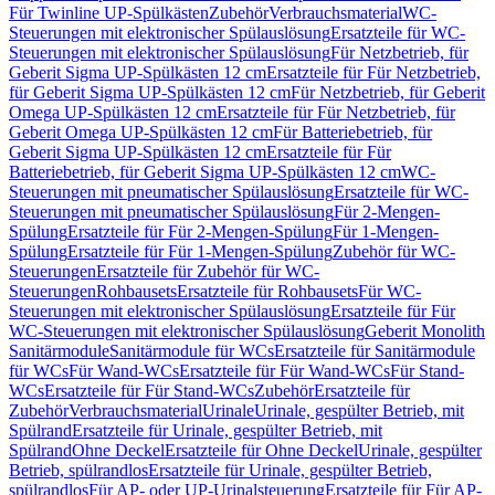
Für Twinline UP-Spülkästen
Zubehör
Verbrauchsmaterial
WC-
Steuerungen mit elektronischer Spülauslösung
Ersatzteile für WC-
Steuerungen mit elektronischer Spülauslösung
Für Netzbetrieb, für
Geberit Sigma UP-Spülkästen 12 cm
Ersatzteile für Für Netzbetrieb,
für Geberit Sigma UP-Spülkästen 12 cm
Für Netzbetrieb, für Geberit
Omega UP-Spülkästen 12 cm
Ersatzteile für Für Netzbetrieb, für
Geberit Omega UP-Spülkästen 12 cm
Für Batteriebetrieb, für
Geberit Sigma UP-Spülkästen 12 cm
Ersatzteile für Für
Batteriebetrieb, für Geberit Sigma UP-Spülkästen 12 cm
WC-
Steuerungen mit pneumatischer Spülauslösung
Ersatzteile für WC-
Steuerungen mit pneumatischer Spülauslösung
Für 2-Mengen-
Spülung
Ersatzteile für Für 2-Mengen-Spülung
Für 1-Mengen-
Spülung
Ersatzteile für Für 1-Mengen-Spülung
Zubehör für WC-
Steuerungen
Ersatzteile für Zubehör für WC-
Steuerungen
Rohbausets
Ersatzteile für Rohbausets
Für WC-
Steuerungen mit elektronischer Spülauslösung
Ersatzteile für Für
WC-Steuerungen mit elektronischer Spülauslösung
Geberit Monolith
Sanitärmodule
Sanitärmodule für WCs
Ersatzteile für Sanitärmodule
für WCs
Für Wand-WCs
Ersatzteile für Für Wand-WCs
Für Stand-
WCs
Ersatzteile für Für Stand-WCs
Zubehör
Ersatzteile für
Zubehör
Verbrauchsmaterial
Urinale
Urinale, gespülter Betrieb, mit
Spülrand
Ersatzteile für Urinale, gespülter Betrieb, mit
Spülrand
Ohne Deckel
Ersatzteile für Ohne Deckel
Urinale, gespülter
Betrieb, spülrandlos
Ersatzteile für Urinale, gespülter Betrieb,
spülrandlos
Für AP- oder UP-Urinalsteuerung
Ersatzteile für Für AP-