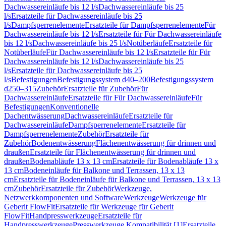
Dachwassereinläufe bis 12 l/s
Dachwassereinläufe bis 25
l/s
Ersatzteile für Dachwassereinläufe bis 25
l/s
Dampfsperrenelemente
Ersatzteile für Dampfsperrenelemente
Für
Dachwassereinläufe bis 12 l/s
Ersatzteile für Für Dachwassereinläufe
bis 12 l/s
Dachwassereinläufe bis 25 l/s
Notüberläufe
Ersatzteile für
Notüberläufe
Für Dachwassereinläufe bis 12 l/s
Ersatzteile für Für
Dachwassereinläufe bis 12 l/s
Dachwassereinläufe bis 25
l/s
Ersatzteile für Dachwassereinläufe bis 25
l/s
Befestigungen
Befestigungssystem d40–200
Befestigungssystem
d250–315
Zubehör
Ersatzteile für Zubehör
Für
Dachwassereinläufe
Ersatzteile für Für Dachwassereinläufe
Für
Befestigungen
Konventionelle
Dachentwässerung
Dachwassereinläufe
Ersatzteile für
Dachwassereinläufe
Dampfsperrenelemente
Ersatzteile für
Dampfsperrenelemente
Zubehör
Ersatzteile für
Zubehör
Bodenentwässerung
Flächenentwässerung für drinnen und
draußen
Ersatzteile für Flächenentwässerung für drinnen und
draußen
Bodenabläufe 13 x 13 cm
Ersatzteile für Bodenabläufe 13 x
13 cm
Bodeneinläufe für Balkone und Terrassen, 13 x 13
cm
Ersatzteile für Bodeneinläufe für Balkone und Terrassen, 13 x 13
cm
Zubehör
Ersatzteile für Zubehör
Werkzeuge,
Netzwerkkomponenten und Software
Werkzeuge
Werkzeuge für
Geberit FlowFit
Ersatzteile für Werkzeuge für Geberit
FlowFit
Handpresswerkzeuge
Ersatzteile für
Handpresswerkzeuge
Presswerkzeuge Kompatibilität [1]
Ersatzteile