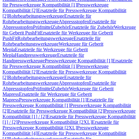
für Presswerkzeuge Kompatibilität [1]
Presswerkzeuge
Kompatibilität [2]
Ersatzteile für Presswerkzeuge Kompatibilität
[2]
Rohrbearbeitungswerkzeuge
Ersatzteile für
Rohrbearbeitungswerkzeuge
Abpressstopfen
Ersatzteile für
Abpressstopfen
Prüfmittel
Zubehör
Ersatzteile für Zubehör
Werkzeuge
für Geberit PushFit
Ersatzteile für Werkzeuge für Geberit
PushFit
Rohrbearbeitungswerkzeuge
Ersatzteile für
Rohrbearbeitungswerkzeuge
Werkzeuge für Geberit
Mepla
Ersatzteile für Werkzeuge für Geberit
Mepla
Handpresswerkzeuge
Ersatzteile für
Handpresswerkzeuge
Presswerkzeuge Kompatibilität [1]
Ersatzteile
für Presswerkzeuge Kompatibilität [1]
Presswerkzeuge
Kompatibilität [2]
Ersatzteile für Presswerkzeuge Kompatibilität
[2]
Rohrbearbeitungswerkzeuge
Ersatzteile für
Rohrbearbeitungswerkzeuge
Abpressstopfen
Ersatzteile für
Abpressstopfen
Prüfmittel
Zubehör
Werkzeuge für Geberit
Mapress
Ersatzteile für Werkzeuge für Geberit
Mapress
Presswerkzeuge Kompatibilität [1]
Ersatzteile für
Presswerkzeuge Kompatibilität [1]
Presswerkzeuge Kompatibilität
[2]
Ersatzteile für Presswerkzeuge Kompatibilität [2]
Presswerkzeuge
Kompatibilität [1] / [2]
Ersatzteile für Presswerkzeuge Kompatibilität
[1] / [2]
Presswerkzeuge Kompatibilität [2XL]
Ersatzteile für
Presswerkzeuge Kompatibilität [2XL]
Presswerkzeuge
Kompatibilität [4]
Ersatzteile für Presswerkzeuge Kompatibilität
[4]
Rohrbearbeitungswerkzeuge
Ersatzteile für