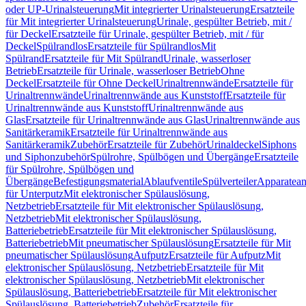
oder UP-Urinalsteuerung
Mit integrierter Urinalsteuerung
Ersatzteile
für Mit integrierter Urinalsteuerung
Urinale, gespülter Betrieb, mit /
für Deckel
Ersatzteile für Urinale, gespülter Betrieb, mit / für
Deckel
Spülrandlos
Ersatzteile für Spülrandlos
Mit
Spülrand
Ersatzteile für Mit Spülrand
Urinale, wasserloser
Betrieb
Ersatzteile für Urinale, wasserloser Betrieb
Ohne
Deckel
Ersatzteile für Ohne Deckel
Urinaltrennwände
Ersatzteile für
Urinaltrennwände
Urinaltrennwände aus Kunststoff
Ersatzteile für
Urinaltrennwände aus Kunststoff
Urinaltrennwände aus
Glas
Ersatzteile für Urinaltrennwände aus Glas
Urinaltrennwände aus
Sanitärkeramik
Ersatzteile für Urinaltrennwände aus
Sanitärkeramik
Zubehör
Ersatzteile für Zubehör
Urinaldeckel
Siphons
und Siphonzubehör
Spülrohre, Spülbögen und Übergänge
Ersatzteile
für Spülrohre, Spülbögen und
Übergänge
Befestigungsmaterial
Ablaufventile
Spülverteiler
Apparatean
für Unterputz
Mit elektronischer Spülauslösung,
Netzbetrieb
Ersatzteile für Mit elektronischer Spülauslösung,
Netzbetrieb
Mit elektronischer Spülauslösung,
Batteriebetrieb
Ersatzteile für Mit elektronischer Spülauslösung,
Batteriebetrieb
Mit pneumatischer Spülauslösung
Ersatzteile für Mit
pneumatischer Spülauslösung
Aufputz
Ersatzteile für Aufputz
Mit
elektronischer Spülauslösung, Netzbetrieb
Ersatzteile für Mit
elektronischer Spülauslösung, Netzbetrieb
Mit elektronischer
Spülauslösung, Batteriebetrieb
Ersatzteile für Mit elektronischer
Spülauslösung, Batteriebetrieb
Zubehör
Ersatzteile für