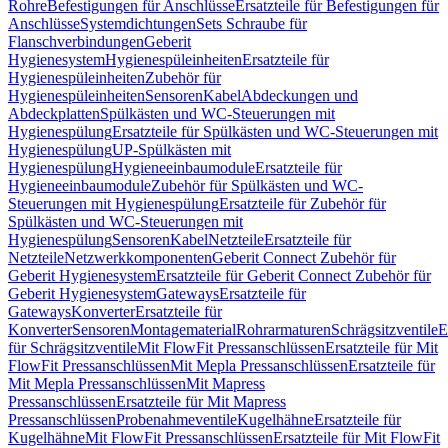
Rohre
Befestigungen für Anschlüsse
Ersatzteile für Befestigungen für
Anschlüsse
Systemdichtungen
Sets Schraube für
Flanschverbindungen
Geberit
Hygienesystem
Hygienespüleinheiten
Ersatzteile für
Hygienespüleinheiten
Zubehör für
Hygienespüleinheiten
Sensoren
Kabel
Abdeckungen und
Abdeckplatten
Spülkästen und WC-Steuerungen mit
Hygienespülung
Ersatzteile für Spülkästen und WC-Steuerungen mit
Hygienespülung
UP-Spülkästen mit
Hygienespülung
Hygieneeinbaumodule
Ersatzteile für
Hygieneeinbaumodule
Zubehör für Spülkästen und WC-
Steuerungen mit Hygienespülung
Ersatzteile für Zubehör für
Spülkästen und WC-Steuerungen mit
Hygienespülung
Sensoren
Kabel
Netzteile
Ersatzteile für
Netzteile
Netzwerkkomponenten
Geberit Connect Zubehör für
Geberit Hygienesystem
Ersatzteile für Geberit Connect Zubehör für
Geberit Hygienesystem
Gateways
Ersatzteile für
Gateways
Konverter
Ersatzteile für
Konverter
Sensoren
Montagematerial
Rohrarmaturen
Schrägsitzventile
E
für Schrägsitzventile
Mit FlowFit Pressanschlüssen
Ersatzteile für Mit
FlowFit Pressanschlüssen
Mit Mepla Pressanschlüssen
Ersatzteile für
Mit Mepla Pressanschlüssen
Mit Mapress
Pressanschlüssen
Ersatzteile für Mit Mapress
Pressanschlüssen
Probenahmeventile
Kugelhähne
Ersatzteile für
Kugelhähne
Mit FlowFit Pressanschlüssen
Ersatzteile für Mit FlowFit