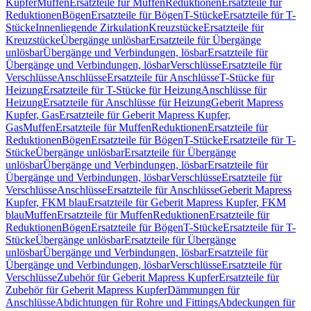
Kupfer
Muffen
Ersatzteile für Muffen
Reduktionen
Ersatzteile für
Reduktionen
Bögen
Ersatzteile für Bögen
T-Stücke
Ersatzteile für T-
Stücke
Innenliegende Zirkulation
Kreuzstücke
Ersatzteile für
Kreuzstücke
Übergänge unlösbar
Ersatzteile für Übergänge
unlösbar
Übergänge und Verbindungen, lösbar
Ersatzteile für
Übergänge und Verbindungen, lösbar
Verschlüsse
Ersatzteile für
Verschlüsse
Anschlüsse
Ersatzteile für Anschlüsse
T-Stücke für
Heizung
Ersatzteile für T-Stücke für Heizung
Anschlüsse für
Heizung
Ersatzteile für Anschlüsse für Heizung
Geberit Mapress
Kupfer, Gas
Ersatzteile für Geberit Mapress Kupfer,
Gas
Muffen
Ersatzteile für Muffen
Reduktionen
Ersatzteile für
Reduktionen
Bögen
Ersatzteile für Bögen
T-Stücke
Ersatzteile für T-
Stücke
Übergänge unlösbar
Ersatzteile für Übergänge
unlösbar
Übergänge und Verbindungen, lösbar
Ersatzteile für
Übergänge und Verbindungen, lösbar
Verschlüsse
Ersatzteile für
Verschlüsse
Anschlüsse
Ersatzteile für Anschlüsse
Geberit Mapress
Kupfer, FKM blau
Ersatzteile für Geberit Mapress Kupfer, FKM
blau
Muffen
Ersatzteile für Muffen
Reduktionen
Ersatzteile für
Reduktionen
Bögen
Ersatzteile für Bögen
T-Stücke
Ersatzteile für T-
Stücke
Übergänge unlösbar
Ersatzteile für Übergänge
unlösbar
Übergänge und Verbindungen, lösbar
Ersatzteile für
Übergänge und Verbindungen, lösbar
Verschlüsse
Ersatzteile für
Verschlüsse
Zubehör für Geberit Mapress Kupfer
Ersatzteile für
Zubehör für Geberit Mapress Kupfer
Dämmungen für
Anschlüsse
Abdichtungen für Rohre und Fittings
Abdeckungen für