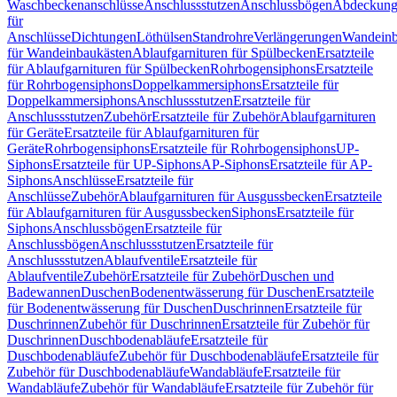
Waschbeckenanschlüsse
Anschlussstutzen
Anschlussbögen
Abdeckung
für
Anschlüsse
Dichtungen
Löthülsen
Standrohre
Verlängerungen
Wandeinb
für Wandeinbaukästen
Ablaufgarnituren für Spülbecken
Ersatzteile
für Ablaufgarnituren für Spülbecken
Rohrbogensiphons
Ersatzteile
für Rohrbogensiphons
Doppelkammersiphons
Ersatzteile für
Doppelkammersiphons
Anschlussstutzen
Ersatzteile für
Anschlussstutzen
Zubehör
Ersatzteile für Zubehör
Ablaufgarnituren
für Geräte
Ersatzteile für Ablaufgarnituren für
Geräte
Rohrbogensiphons
Ersatzteile für Rohrbogensiphons
UP-
Siphons
Ersatzteile für UP-Siphons
AP-Siphons
Ersatzteile für AP-
Siphons
Anschlüsse
Ersatzteile für
Anschlüsse
Zubehör
Ablaufgarnituren für Ausgussbecken
Ersatzteile
für Ablaufgarnituren für Ausgussbecken
Siphons
Ersatzteile für
Siphons
Anschlussbögen
Ersatzteile für
Anschlussbögen
Anschlussstutzen
Ersatzteile für
Anschlussstutzen
Ablaufventile
Ersatzteile für
Ablaufventile
Zubehör
Ersatzteile für Zubehör
Duschen und
Badewannen
Duschen
Bodenentwässerung für Duschen
Ersatzteile
für Bodenentwässerung für Duschen
Duschrinnen
Ersatzteile für
Duschrinnen
Zubehör für Duschrinnen
Ersatzteile für Zubehör für
Duschrinnen
Duschbodenabläufe
Ersatzteile für
Duschbodenabläufe
Zubehör für Duschbodenabläufe
Ersatzteile für
Zubehör für Duschbodenabläufe
Wandabläufe
Ersatzteile für
Wandabläufe
Zubehör für Wandabläufe
Ersatzteile für Zubehör für