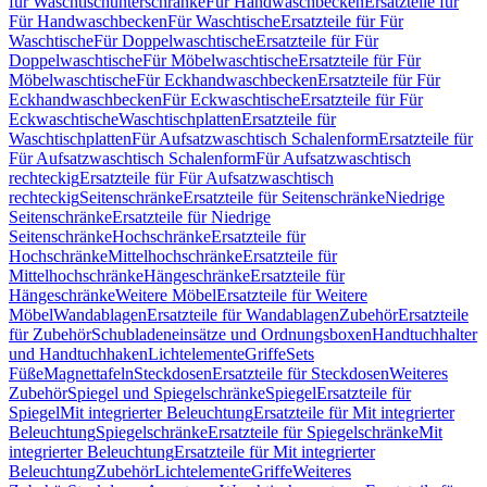
für Waschtischunterschränke
Für Handwaschbecken
Ersatzteile für
Für Handwaschbecken
Für Waschtische
Ersatzteile für Für
Waschtische
Für Doppelwaschtische
Ersatzteile für Für
Doppelwaschtische
Für Möbelwaschtische
Ersatzteile für Für
Möbelwaschtische
Für Eckhandwaschbecken
Ersatzteile für Für
Eckhandwaschbecken
Für Eckwaschtische
Ersatzteile für Für
Eckwaschtische
Waschtischplatten
Ersatzteile für
Waschtischplatten
Für Aufsatzwaschtisch Schalenform
Ersatzteile für
Für Aufsatzwaschtisch Schalenform
Für Aufsatzwaschtisch
rechteckig
Ersatzteile für Für Aufsatzwaschtisch
rechteckig
Seitenschränke
Ersatzteile für Seitenschränke
Niedrige
Seitenschränke
Ersatzteile für Niedrige
Seitenschränke
Hochschränke
Ersatzteile für
Hochschränke
Mittelhochschränke
Ersatzteile für
Mittelhochschränke
Hängeschränke
Ersatzteile für
Hängeschränke
Weitere Möbel
Ersatzteile für Weitere
Möbel
Wandablagen
Ersatzteile für Wandablagen
Zubehör
Ersatzteile
für Zubehör
Schubladeneinsätze und Ordnungsboxen
Handtuchhalter
und Handtuchhaken
Lichtelemente
Griffe
Sets
Füße
Magnettafeln
Steckdosen
Ersatzteile für Steckdosen
Weiteres
Zubehör
Spiegel und Spiegelschränke
Spiegel
Ersatzteile für
Spiegel
Mit integrierter Beleuchtung
Ersatzteile für Mit integrierter
Beleuchtung
Spiegelschränke
Ersatzteile für Spiegelschränke
Mit
integrierter Beleuchtung
Ersatzteile für Mit integrierter
Beleuchtung
Zubehör
Lichtelemente
Griffe
Weiteres