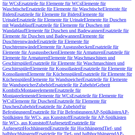
für WCs
Ersatzteile für Elemente für WCs
Elemente für
Waschtische
Ersatzteile für Elemente für Waschtische
Elemente für
Bidets
Ersatzteile für Elemente für Bidets
Elemente für
Urinale
Ersatzteile für Elemente für Urinale
Elemente für Duschen
mit Wandablauf
Ersatzteile für Elemente für Duschen mit
Wandablauf
Elemente für Duschen und Badewannen
Ersatzteile für
Elemente für Duschen und Badewannen
Elemente für
Duschtrennwände
Ersatzteile für Elemente für
Duschtrennwände
Elemente für Ausgussbecken
Ersatzteile für
Elemente für Ausgussbecken
Elemente für Armaturen
Ersatzteile für
Elemente für Armaturen
Elemente für Waschmaschinen und
Geschirrspüler
Ersatzteile für Elemente für Waschmaschinen und
Geschirrspüler
Elemente für Konsollasten
Ersatzteile für Elemente für
Konsollasten
Elemente für Küchenspülen
Ersatzteile für Elemente für
Küchenspülen
Elemente für Wandspeicher
Ersatzteile für Elemente
für Wandspeicher
Zubehör
Ersatzteile für Zubehör
Geberit
Kombifix
Montageelemente
Ersatzteile für
Montageelemente
Elemente für WCs
Ersatzteile für Elemente für
WCs
Elemente für Duschen
Ersatzteile für Elemente für
Duschen
Zubehör
Ersatzteile für Zubehör
Für
Befestigungen
Ersatzteile für Für Befestigungen
AP-Spülkästen
AP-
Spülkästen für WCs, aus Kunststoff
Ersatzteile für AP-Spülkästen
für WCs, aus Kunststoff
Aufgesetzt
Ersatzteile für
Aufgesetzt
Hochhängend
Ersatzteile für Hochhängend
Tief- und
halbhochhängend
Ersatzteile für Tief- und halbhochhängend
AP-