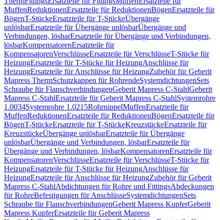
Therm
Fittings
Ersatzteile für Fittings
Muffen
Ersatzteile für
Muffen
Reduktionen
Ersatzteile für Reduktionen
Bögen
Ersatzteile für
Bögen
T-Stücke
Ersatzteile für T-Stücke
Übergänge
unlösbar
Ersatzteile für Übergänge unlösbar
Übergänge und
Verbindungen, lösbar
Ersatzteile für Übergänge und Verbindungen,
lösbar
Kompensatoren
Ersatzteile für
Kompensatoren
Verschlüsse
Ersatzteile für Verschlüsse
T-Stücke für
Heizung
Ersatzteile für T-Stücke für Heizung
Anschlüsse für
Heizung
Ersatzteile für Anschlüsse für Heizung
Zubehör für Geberit
Mapress Therm
Schutzkappen für Rohrende
Systemdichtungen
Sets
Schraube für Flanschverbindungen
Geberit Mapress C-Stahl
Geberit
Mapress C-Stahl
Ersatzteile für Geberit Mapress C-Stahl
Systemrohre
1.0034
Systemrohre 1.0215
Rohrnippel
Muffen
Ersatzteile für
Muffen
Reduktionen
Ersatzteile für Reduktionen
Bögen
Ersatzteile für
Bögen
T-Stücke
Ersatzteile für T-Stücke
Kreuzstücke
Ersatzteile für
Kreuzstücke
Übergänge unlösbar
Ersatzteile für Übergänge
unlösbar
Übergänge und Verbindungen, lösbar
Ersatzteile für
Übergänge und Verbindungen, lösbar
Kompensatoren
Ersatzteile für
Kompensatoren
Verschlüsse
Ersatzteile für Verschlüsse
T-Stücke für
Heizung
Ersatzteile für T-Stücke für Heizung
Anschlüsse für
Heizung
Ersatzteile für Anschlüsse für Heizung
Zubehör für Geberit
Mapress C-Stahl
Abdichtungen für Rohre und Fittings
Abdeckungen
für Rohre
Befestigungen für Anschlüsse
Systemdichtungen
Sets
Schraube für Flanschverbindungen
Geberit Mapress Kupfer
Geberit
Mapress Kupfer
Ersatzteile für Geberit Mapress