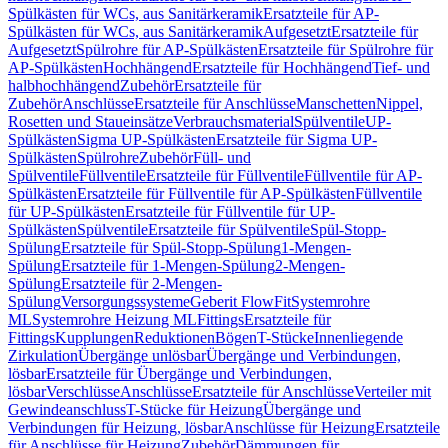
Spülkästen für WCs, aus Sanitärkeramik
Ersatzteile für AP-
Spülkästen für WCs, aus Sanitärkeramik
Aufgesetzt
Ersatzteile für
Aufgesetzt
Spülrohre für AP-Spülkästen
Ersatzteile für Spülrohre für
AP-Spülkästen
Hochhängend
Ersatzteile für Hochhängend
Tief- und
halbhochhängend
Zubehör
Ersatzteile für
Zubehör
Anschlüsse
Ersatzteile für Anschlüsse
Manschetten
Nippel,
Rosetten und Staueinsätze
Verbrauchsmaterial
Spülventile
UP-
Spülkästen
Sigma UP-Spülkästen
Ersatzteile für Sigma UP-
Spülkästen
Spülrohre
Zubehör
Füll- und
Spülventile
Füllventile
Ersatzteile für Füllventile
Füllventile für AP-
Spülkästen
Ersatzteile für Füllventile für AP-Spülkästen
Füllventile
für UP-Spülkästen
Ersatzteile für Füllventile für UP-
Spülkästen
Spülventile
Ersatzteile für Spülventile
Spül-Stopp-
Spülung
Ersatzteile für Spül-Stopp-Spülung
1-Mengen-
Spülung
Ersatzteile für 1-Mengen-Spülung
2-Mengen-
Spülung
Ersatzteile für 2-Mengen-
Spülung
Versorgungssysteme
Geberit FlowFit
Systemrohre
ML
Systemrohre Heizung ML
Fittings
Ersatzteile für
Fittings
Kupplungen
Reduktionen
Bögen
T-Stücke
Innenliegende
Zirkulation
Übergänge unlösbar
Übergänge und Verbindungen,
lösbar
Ersatzteile für Übergänge und Verbindungen,
lösbar
Verschlüsse
Anschlüsse
Ersatzteile für Anschlüsse
Verteiler mit
Gewindeanschluss
T-Stücke für Heizung
Übergänge und
Verbindungen für Heizung, lösbar
Anschlüsse für Heizung
Ersatzteile
für Anschlüsse für Heizung
Zubehör
Dämmungen für