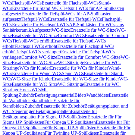
WCs
Flachspül-WCs
Ersatzteile für Flachspül-WCs
Stand-
WCs
Ersatzteile für Stand-WCs
Tiefspül-WCs für AP-Spülkasten
aufgesetzt
Ersatzteile für Tiefspül-WCs für AP-Spülkasten
aufgesetzt
Tiefspül-WCs
Ersatzteile für Tiefspül-WCs
Flachspül-
WCs
Ersatzteile für Flachspül-WCs
AP-Spülkästen für WCs, aus
Sanitärkeramik
Aufgesetzt
WC-Sitze
Ersatzteile für WC-Sitze
WC-
Sitze
Ersatzteile für WC-Sitze
Comfort WCs
Ersatzteile für Comfort
WCs
Tiefspül-WCs erhöht
Ersatzteile für Tiefspül-WCs
erhöht
Flachspül-WCs erhöht
Ersatzteile für Flachspül-WCs
erhöht
Tiefspül-WCs verlängert
Ersatzteile für Tiefspül-WCs
verlängert
Comfort WC-Sitze
Ersatzteile für Comfort WC-Sitze
WC-
Sitze
Ersatzteile für WC-Sitze
WC-Sitzringe
Ersatzteile für WC-
Sitzringe
WCs für Kinder
Ersatzteile für WCs für Kinder
Wand-
WCs
Ersatzteile für Wand-WCs
Stand-WCs
Ersatzteile für Stand-
WCs
WC-Sitze für Kinder
Ersatzteile für WC-Sitze für Kinder
WC-
Sitze
Ersatzteile für WC-Sitze
WC-Sitzringe
Ersatzteile für WC-
Sitzringe
Hock-WCs
Mit
Spülung
Zubehör
Befestigungsmaterial
Bidets
Wandbidets
Ersatzteile
für Wandbidets
Standbidets
Ersatzteile für
Standbidets
Zubehör
Ersatzteile für Zubehör
Betätigungsplatten und
WC-Steuerungen
Betätigungsplatten
Ersatzteile für
Betätigungsplatten
Für Sigma UP-Spülkästen
Ersatzteile für Für
Sigma UP-Spülkästen
Für Omega UP-Spülkästen
Ersatzteile für Für
Omega UP-Spülkästen
Für Kappa UP-Spülkästen
Ersatzteile für Für
Kappa UP-Spülkästen
Für Twinline UP-Spülkästen
Ersatzteile für