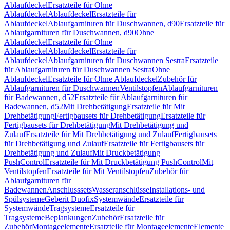
Ablaufdeckel
Ersatzteile für Ohne
Ablaufdeckel
Ablaufdeckel
Ersatzteile für
Ablaufdeckel
Ablaufgarnituren für Duschwannen, d90
Ersatzteile für
Ablaufgarnituren für Duschwannen, d90
Ohne
Ablaufdeckel
Ersatzteile für Ohne
Ablaufdeckel
Ablaufdeckel
Ersatzteile für
Ablaufdeckel
Ablaufgarnituren für Duschwannen Sestra
Ersatzteile
für Ablaufgarnituren für Duschwannen Sestra
Ohne
Ablaufdeckel
Ersatzteile für Ohne Ablaufdeckel
Zubehör für
Ablaufgarnituren für Duschwannen
Ventilstopfen
Ablaufgarnituren
für Badewannen, d52
Ersatzteile für Ablaufgarnituren für
Badewannen, d52
Mit Drehbetätigung
Ersatzteile für Mit
Drehbetätigung
Fertigbausets für Drehbetätigung
Ersatzteile für
Fertigbausets für Drehbetätigung
Mit Drehbetätigung und
Zulauf
Ersatzteile für Mit Drehbetätigung und Zulauf
Fertigbausets
für Drehbetätigung und Zulauf
Ersatzteile für Fertigbausets für
Drehbetätigung und Zulauf
Mit Druckbetätigung
PushControl
Ersatzteile für Mit Druckbetätigung PushControl
Mit
Ventilstopfen
Ersatzteile für Mit Ventilstopfen
Zubehör für
Ablaufgarnituren für
Badewannen
Anschlusssets
Wasseranschlüsse
Installations- und
Spülsysteme
Geberit Duofix
Systemwände
Ersatzteile für
Systemwände
Tragsysteme
Ersatzteile für
Tragsysteme
Beplankungen
Zubehör
Ersatzteile für
Zubehör
Montageelemente
Ersatzteile für Montageelemente
Elemente