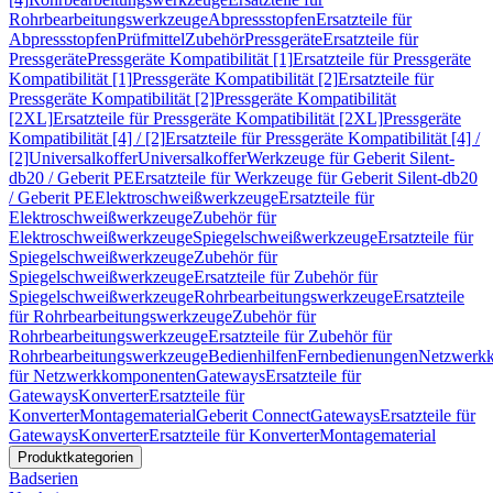
Rohrbearbeitungswerkzeuge
Abpressstopfen
Ersatzteile für
Abpressstopfen
Prüfmittel
Zubehör
Pressgeräte
Ersatzteile für
Pressgeräte
Pressgeräte Kompatibilität [1]
Ersatzteile für Pressgeräte
Kompatibilität [1]
Pressgeräte Kompatibilität [2]
Ersatzteile für
Pressgeräte Kompatibilität [2]
Pressgeräte Kompatibilität
[2XL]
Ersatzteile für Pressgeräte Kompatibilität [2XL]
Pressgeräte
Kompatibilität [4] / [2]
Ersatzteile für Pressgeräte Kompatibilität [4] /
[2]
Universalkoffer
Universalkoffer
Werkzeuge für Geberit Silent-
db20 / Geberit PE
Ersatzteile für Werkzeuge für Geberit Silent-db20
/ Geberit PE
Elektroschweißwerkzeuge
Ersatzteile für
Elektroschweißwerkzeuge
Zubehör für
Elektroschweißwerkzeuge
Spiegelschweißwerkzeuge
Ersatzteile für
Spiegelschweißwerkzeuge
Zubehör für
Spiegelschweißwerkzeuge
Ersatzteile für Zubehör für
Spiegelschweißwerkzeuge
Rohrbearbeitungswerkzeuge
Ersatzteile
für Rohrbearbeitungswerkzeuge
Zubehör für
Rohrbearbeitungswerkzeuge
Ersatzteile für Zubehör für
Rohrbearbeitungswerkzeuge
Bedienhilfen
Fernbedienungen
Netzwerk
für Netzwerkkomponenten
Gateways
Ersatzteile für
Gateways
Konverter
Ersatzteile für
Konverter
Montagematerial
Geberit Connect
Gateways
Ersatzteile für
Gateways
Konverter
Ersatzteile für Konverter
Montagematerial
Produktkategorien
Badserien