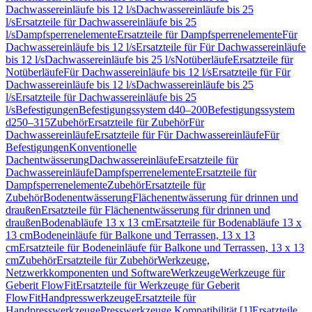
Dachwassereinläufe bis 12 l/s
Dachwassereinläufe bis 25
l/s
Ersatzteile für Dachwassereinläufe bis 25
l/s
Dampfsperrenelemente
Ersatzteile für Dampfsperrenelemente
Für
Dachwassereinläufe bis 12 l/s
Ersatzteile für Für Dachwassereinläufe
bis 12 l/s
Dachwassereinläufe bis 25 l/s
Notüberläufe
Ersatzteile für
Notüberläufe
Für Dachwassereinläufe bis 12 l/s
Ersatzteile für Für
Dachwassereinläufe bis 12 l/s
Dachwassereinläufe bis 25
l/s
Ersatzteile für Dachwassereinläufe bis 25
l/s
Befestigungen
Befestigungssystem d40–200
Befestigungssystem
d250–315
Zubehör
Ersatzteile für Zubehör
Für
Dachwassereinläufe
Ersatzteile für Für Dachwassereinläufe
Für
Befestigungen
Konventionelle
Dachentwässerung
Dachwassereinläufe
Ersatzteile für
Dachwassereinläufe
Dampfsperrenelemente
Ersatzteile für
Dampfsperrenelemente
Zubehör
Ersatzteile für
Zubehör
Bodenentwässerung
Flächenentwässerung für drinnen und
draußen
Ersatzteile für Flächenentwässerung für drinnen und
draußen
Bodenabläufe 13 x 13 cm
Ersatzteile für Bodenabläufe 13 x
13 cm
Bodeneinläufe für Balkone und Terrassen, 13 x 13
cm
Ersatzteile für Bodeneinläufe für Balkone und Terrassen, 13 x 13
cm
Zubehör
Ersatzteile für Zubehör
Werkzeuge,
Netzwerkkomponenten und Software
Werkzeuge
Werkzeuge für
Geberit FlowFit
Ersatzteile für Werkzeuge für Geberit
FlowFit
Handpresswerkzeuge
Ersatzteile für
Handpresswerkzeuge
Presswerkzeuge Kompatibilität [1]
Ersatzteile