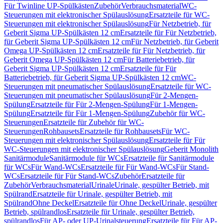
Für Twinline UP-Spülkästen
Zubehör
Verbrauchsmaterial
WC-
Steuerungen mit elektronischer Spülauslösung
Ersatzteile für WC-
Steuerungen mit elektronischer Spülauslösung
Für Netzbetrieb, für
Geberit Sigma UP-Spülkästen 12 cm
Ersatzteile für Für Netzbetrieb,
für Geberit Sigma UP-Spülkästen 12 cm
Für Netzbetrieb, für Geberit
Omega UP-Spülkästen 12 cm
Ersatzteile für Für Netzbetrieb, für
Geberit Omega UP-Spülkästen 12 cm
Für Batteriebetrieb, für
Geberit Sigma UP-Spülkästen 12 cm
Ersatzteile für Für
Batteriebetrieb, für Geberit Sigma UP-Spülkästen 12 cm
WC-
Steuerungen mit pneumatischer Spülauslösung
Ersatzteile für WC-
Steuerungen mit pneumatischer Spülauslösung
Für 2-Mengen-
Spülung
Ersatzteile für Für 2-Mengen-Spülung
Für 1-Mengen-
Spülung
Ersatzteile für Für 1-Mengen-Spülung
Zubehör für WC-
Steuerungen
Ersatzteile für Zubehör für WC-
Steuerungen
Rohbausets
Ersatzteile für Rohbausets
Für WC-
Steuerungen mit elektronischer Spülauslösung
Ersatzteile für Für
WC-Steuerungen mit elektronischer Spülauslösung
Geberit Monolith
Sanitärmodule
Sanitärmodule für WCs
Ersatzteile für Sanitärmodule
für WCs
Für Wand-WCs
Ersatzteile für Für Wand-WCs
Für Stand-
WCs
Ersatzteile für Für Stand-WCs
Zubehör
Ersatzteile für
Zubehör
Verbrauchsmaterial
Urinale
Urinale, gespülter Betrieb, mit
Spülrand
Ersatzteile für Urinale, gespülter Betrieb, mit
Spülrand
Ohne Deckel
Ersatzteile für Ohne Deckel
Urinale, gespülter
Betrieb, spülrandlos
Ersatzteile für Urinale, gespülter Betrieb,
spülrandlos
Für AP- oder UP-Urinalsteuerung
Ersatzteile für Für AP-