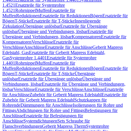
1.4521
Ersatzteile für Systemrohre
1.4521
Rohrnippel
Muffen
Ersatzteile für
Muffen
Reduktionen
Ersatzteile für Reduktionen
Bögen
Ersatzteile für
Bögen
T-Stücke
Ersatzteile für T-Stücke
Innenliegende
Zirkulation
Übergänge unlösbar
Ersatzteile für Übergänge
unlösbar
Übergänge und Verbindungen, lösbar
Ersatzteile für
Übergänge und Verbindungen, lösbar
Kompensatoren
Ersatzteile für
Kompensatoren
Verschlüsse
Ersatzteile für
Verschlüsse
Anschlüsse
Ersatzteile für Anschlüsse
Geberit Mapress
Edelstahl, Gas
Ersatzteile für Geberit Mapress Edelstahl,
Gas
Systemrohre 1.4401
Ersatzteile für Systemrohre
1.4401
Rohrnippel
Muffen
Ersatzteile für
Muffen
Reduktionen
Ersatzteile für Reduktionen
Bögen
Ersatzteile für
Bögen
T-Stücke
Ersatzteile für T-Stücke
Übergänge
unlösbar
Ersatzteile für Übergänge unlösbar
Übergänge und
Verbindungen, lösbar
Ersatzteile für Übergänge und Verbindungen,
lösbar
Verschlüsse
Ersatzteile für Verschlüsse
Anschlüsse
Ersatzteile
für Anschlüsse
Zubehör für Geberit Mapress Edelstahl
Ersatzteile für
Zubehör für Geberit Mapress Edelstahl
Schutzkappen für
Rohrende
Dämmungen für Anschlüsse
Isolierungen für Rohre und
Fittings
Abdichtungen für Rohre und Fittings
Befestigungen für
Anschlüsse
Ersatzteile für Befestigungen für
Anschlüsse
Systemdichtungen
Sets Schraube für
Flanschverbindungen
Geberit Mapress Therm
Systemrohre