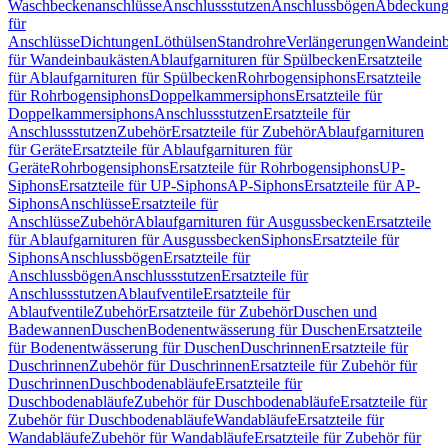
Waschbeckenanschlüsse
Anschlussstutzen
Anschlussbögen
Abdeckung
für
Anschlüsse
Dichtungen
Löthülsen
Standrohre
Verlängerungen
Wandeinb
für Wandeinbaukästen
Ablaufgarnituren für Spülbecken
Ersatzteile
für Ablaufgarnituren für Spülbecken
Rohrbogensiphons
Ersatzteile
für Rohrbogensiphons
Doppelkammersiphons
Ersatzteile für
Doppelkammersiphons
Anschlussstutzen
Ersatzteile für
Anschlussstutzen
Zubehör
Ersatzteile für Zubehör
Ablaufgarnituren
für Geräte
Ersatzteile für Ablaufgarnituren für
Geräte
Rohrbogensiphons
Ersatzteile für Rohrbogensiphons
UP-
Siphons
Ersatzteile für UP-Siphons
AP-Siphons
Ersatzteile für AP-
Siphons
Anschlüsse
Ersatzteile für
Anschlüsse
Zubehör
Ablaufgarnituren für Ausgussbecken
Ersatzteile
für Ablaufgarnituren für Ausgussbecken
Siphons
Ersatzteile für
Siphons
Anschlussbögen
Ersatzteile für
Anschlussbögen
Anschlussstutzen
Ersatzteile für
Anschlussstutzen
Ablaufventile
Ersatzteile für
Ablaufventile
Zubehör
Ersatzteile für Zubehör
Duschen und
Badewannen
Duschen
Bodenentwässerung für Duschen
Ersatzteile
für Bodenentwässerung für Duschen
Duschrinnen
Ersatzteile für
Duschrinnen
Zubehör für Duschrinnen
Ersatzteile für Zubehör für
Duschrinnen
Duschbodenabläufe
Ersatzteile für
Duschbodenabläufe
Zubehör für Duschbodenabläufe
Ersatzteile für
Zubehör für Duschbodenabläufe
Wandabläufe
Ersatzteile für
Wandabläufe
Zubehör für Wandabläufe
Ersatzteile für Zubehör für