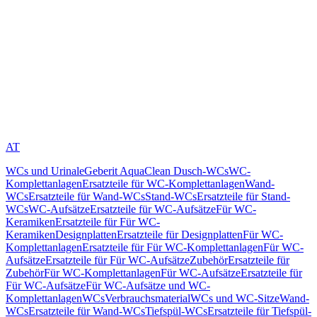
AT
WCs und Urinale
Geberit AquaClean Dusch-WCs
WC-
Komplettanlagen
Ersatzteile für WC-Komplettanlagen
Wand-
WCs
Ersatzteile für Wand-WCs
Stand-WCs
Ersatzteile für Stand-
WCs
WC-Aufsätze
Ersatzteile für WC-Aufsätze
Für WC-
Keramiken
Ersatzteile für Für WC-
Keramiken
Designplatten
Ersatzteile für Designplatten
Für WC-
Komplettanlagen
Ersatzteile für Für WC-Komplettanlagen
Für WC-
Aufsätze
Ersatzteile für Für WC-Aufsätze
Zubehör
Ersatzteile für
Zubehör
Für WC-Komplettanlagen
Für WC-Aufsätze
Ersatzteile für
Für WC-Aufsätze
Für WC-Aufsätze und WC-
Komplettanlagen
WCs
Verbrauchsmaterial
WCs und WC-Sitze
Wand-
WCs
Ersatzteile für Wand-WCs
Tiefspül-WCs
Ersatzteile für Tiefspül-