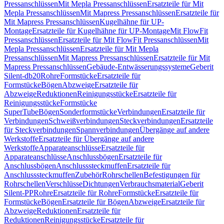
Pressanschlüssen
Mit Mepla Pressanschlüssen
Ersatzteile für Mit
Mepla Pressanschlüssen
Mit Mapress Pressanschlüssen
Ersatzteile für
Mit Mapress Pressanschlüssen
Kugelhähne für UP-
Montage
Ersatzteile für Kugelhähne für UP-Montage
Mit FlowFit
Pressanschlüssen
Ersatzteile für Mit FlowFit Pressanschlüssen
Mit
Mepla Pressanschlüssen
Ersatzteile für Mit Mepla
Pressanschlüssen
Mit Mapress Pressanschlüssen
Ersatzteile für Mit
Mapress Pressanschlüssen
Gebäude-Entwässerungssysteme
Geberit
Silent-db20
Rohre
Formstücke
Ersatzteile für
Formstücke
Bögen
Abzweige
Ersatzteile für
Abzweige
Reduktionen
Reinigungsstücke
Ersatzteile für
Reinigungsstücke
Formstücke
SuperTube
Bögen
Sonderformstücke
Verbindungen
Ersatzteile für
Verbindungen
Schweißverbindungen
Steckverbindungen
Ersatzteile
für Steckverbindungen
Spannverbindungen
Übergänge auf andere
Werkstoffe
Ersatzteile für Übergänge auf andere
Werkstoffe
Apparateanschlüsse
Ersatzteile für
Apparateanschlüsse
Anschlussbögen
Ersatzteile für
Anschlussbögen
Anschlusssteckmuffen
Ersatzteile für
Anschlusssteckmuffen
Zubehör
Rohrschellen
Befestigungen für
Rohrschellen
Verschlüsse
Dichtungen
Verbrauchsmaterial
Geberit
Silent-PP
Rohre
Ersatzteile für Rohre
Formstücke
Ersatzteile für
Formstücke
Bögen
Ersatzteile für Bögen
Abzweige
Ersatzteile für
Abzweige
Reduktionen
Ersatzteile für
Reduktionen
Reinigungsstücke
Ersatzteile für