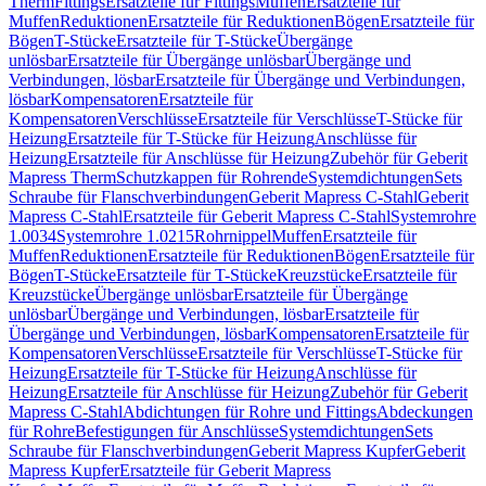
Therm
Fittings
Ersatzteile für Fittings
Muffen
Ersatzteile für
Muffen
Reduktionen
Ersatzteile für Reduktionen
Bögen
Ersatzteile für
Bögen
T-Stücke
Ersatzteile für T-Stücke
Übergänge
unlösbar
Ersatzteile für Übergänge unlösbar
Übergänge und
Verbindungen, lösbar
Ersatzteile für Übergänge und Verbindungen,
lösbar
Kompensatoren
Ersatzteile für
Kompensatoren
Verschlüsse
Ersatzteile für Verschlüsse
T-Stücke für
Heizung
Ersatzteile für T-Stücke für Heizung
Anschlüsse für
Heizung
Ersatzteile für Anschlüsse für Heizung
Zubehör für Geberit
Mapress Therm
Schutzkappen für Rohrende
Systemdichtungen
Sets
Schraube für Flanschverbindungen
Geberit Mapress C-Stahl
Geberit
Mapress C-Stahl
Ersatzteile für Geberit Mapress C-Stahl
Systemrohre
1.0034
Systemrohre 1.0215
Rohrnippel
Muffen
Ersatzteile für
Muffen
Reduktionen
Ersatzteile für Reduktionen
Bögen
Ersatzteile für
Bögen
T-Stücke
Ersatzteile für T-Stücke
Kreuzstücke
Ersatzteile für
Kreuzstücke
Übergänge unlösbar
Ersatzteile für Übergänge
unlösbar
Übergänge und Verbindungen, lösbar
Ersatzteile für
Übergänge und Verbindungen, lösbar
Kompensatoren
Ersatzteile für
Kompensatoren
Verschlüsse
Ersatzteile für Verschlüsse
T-Stücke für
Heizung
Ersatzteile für T-Stücke für Heizung
Anschlüsse für
Heizung
Ersatzteile für Anschlüsse für Heizung
Zubehör für Geberit
Mapress C-Stahl
Abdichtungen für Rohre und Fittings
Abdeckungen
für Rohre
Befestigungen für Anschlüsse
Systemdichtungen
Sets
Schraube für Flanschverbindungen
Geberit Mapress Kupfer
Geberit
Mapress Kupfer
Ersatzteile für Geberit Mapress