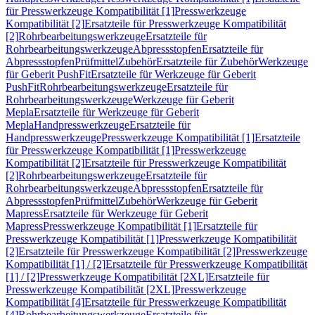
für Presswerkzeuge Kompatibilität [1]
Presswerkzeuge
Kompatibilität [2]
Ersatzteile für Presswerkzeuge Kompatibilität
[2]
Rohrbearbeitungswerkzeuge
Ersatzteile für
Rohrbearbeitungswerkzeuge
Abpressstopfen
Ersatzteile für
Abpressstopfen
Prüfmittel
Zubehör
Ersatzteile für Zubehör
Werkzeuge
für Geberit PushFit
Ersatzteile für Werkzeuge für Geberit
PushFit
Rohrbearbeitungswerkzeuge
Ersatzteile für
Rohrbearbeitungswerkzeuge
Werkzeuge für Geberit
Mepla
Ersatzteile für Werkzeuge für Geberit
Mepla
Handpresswerkzeuge
Ersatzteile für
Handpresswerkzeuge
Presswerkzeuge Kompatibilität [1]
Ersatzteile
für Presswerkzeuge Kompatibilität [1]
Presswerkzeuge
Kompatibilität [2]
Ersatzteile für Presswerkzeuge Kompatibilität
[2]
Rohrbearbeitungswerkzeuge
Ersatzteile für
Rohrbearbeitungswerkzeuge
Abpressstopfen
Ersatzteile für
Abpressstopfen
Prüfmittel
Zubehör
Werkzeuge für Geberit
Mapress
Ersatzteile für Werkzeuge für Geberit
Mapress
Presswerkzeuge Kompatibilität [1]
Ersatzteile für
Presswerkzeuge Kompatibilität [1]
Presswerkzeuge Kompatibilität
[2]
Ersatzteile für Presswerkzeuge Kompatibilität [2]
Presswerkzeuge
Kompatibilität [1] / [2]
Ersatzteile für Presswerkzeuge Kompatibilität
[1] / [2]
Presswerkzeuge Kompatibilität [2XL]
Ersatzteile für
Presswerkzeuge Kompatibilität [2XL]
Presswerkzeuge
Kompatibilität [4]
Ersatzteile für Presswerkzeuge Kompatibilität
[4]
Rohrbearbeitungswerkzeuge
Ersatzteile für