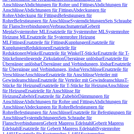
Anschlüsse
Abdichtungen für Rohre und Fittings
Abdichtungen für
Anschlüsse
Abdichtungen für Fittings
Abdeckungen für
Rohre
Abdeckung für Fittings
Befestigungen für
Rohre
Befestigungen für Anschlüsse
Systemdichtungen
Sets Schraube
für Flanschverbindungen
Verbrauchsmaterial
Geberit
Mepla
Systemrohre ML
Ersatzteile für Systemrohre ML
Systemrohre
Heizung ML
Ersatzteile für Systemrohre Heizung
ML
Fittings
Ersatzteile für Fittings
Kupplungen
Ersatzteile für
Kupplungen
Reduktionen
Ersatzteile für
Reduktionen
Winkel
Ersatzteile für Winkel
T-Stücke
Ersatzteile für T-
Stücke
Innenliegende Zirkulation
Übergänge unlösbar
Ersatzteile für
Übergänge unlösbar
Übergänge und Verbindungen, lösbar
Ersatzteile
für Übergänge und Verbindungen, lösbar
Verschlüsse
Ersatzteile für
Verschlüsse
Anschlüsse
Ersatzteile für Anschlüsse
Verteiler mit
Gewindeanschluss
Ersatzteile für Verteiler mit Gewindeanschluss
T-
Stücke für Heizung
Ersatzteile für T-Stücke für Heizung
Anschlüsse
für Heizung
Ersatzteile für Anschlüsse für
Heizung
Zubehör
Ersatzteile für Zubehör
Dämmungen für
Anschlüsse
Abdichtungen für Rohre und Fittings
Abdichtungen für
Anschlüsse
Abdeckungen für Rohre
Befestigungen für
Rohre
Befestigungen für Anschlüsse
Ersatzteile für Befestigungen für
Anschlüsse
Systemdichtungen
Sets Schraube für
Flanschverbindungen
Geberit Mapress Edelstahl
Geberit Mapress
Edelstahl
Ersatzteile für Geberit Mapress Edelstahl
Systemrohre
1.4401
Ersatzteile für Systemrohre 1.4401
Systemrohre