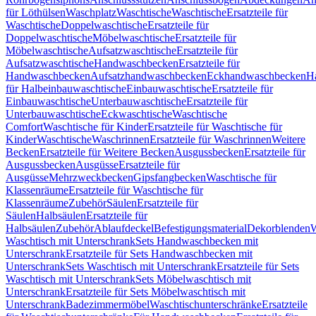
für Löthülsen
Waschplatz
Waschtische
Waschtische
Ersatzteile für
Waschtische
Doppelwaschtische
Ersatzteile für
Doppelwaschtische
Möbelwaschtische
Ersatzteile für
Möbelwaschtische
Aufsatzwaschtische
Ersatzteile für
Aufsatzwaschtische
Handwaschbecken
Ersatzteile für
Handwaschbecken
Aufsatzhandwaschbecken
Eckhandwaschbecken
H
für Halbeinbauwaschtische
Einbauwaschtische
Ersatzteile für
Einbauwaschtische
Unterbauwaschtische
Ersatzteile für
Unterbauwaschtische
Eckwaschtische
Waschtische
Comfort
Waschtische für Kinder
Ersatzteile für Waschtische für
Kinder
Waschtische
Waschrinnen
Ersatzteile für Waschrinnen
Weitere
Becken
Ersatzteile für Weitere Becken
Ausgussbecken
Ersatzteile für
Ausgussbecken
Ausgüsse
Ersatzteile für
Ausgüsse
Mehrzweckbecken
Gipsfangbecken
Waschtische für
Klassenräume
Ersatzteile für Waschtische für
Klassenräume
Zubehör
Säulen
Ersatzteile für
Säulen
Halbsäulen
Ersatzteile für
Halbsäulen
Zubehör
Ablaufdeckel
Befestigungsmaterial
Dekorblenden
W
Waschtisch mit Unterschrank
Sets Handwaschbecken mit
Unterschrank
Ersatzteile für Sets Handwaschbecken mit
Unterschrank
Sets Waschtisch mit Unterschrank
Ersatzteile für Sets
Waschtisch mit Unterschrank
Sets Möbelwaschtisch mit
Unterschrank
Ersatzteile für Sets Möbelwaschtisch mit
Unterschrank
Badezimmermöbel
Waschtischunterschränke
Ersatzteile