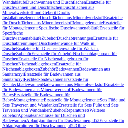
Wandabläufe
Duschwannen und Duschflächen
Ersatzteile für
Duschwannen und Duschflächen
Duschflächen aus
Mineralwerkstoff und Geberit Duofix
Installationselemente
Duschflächen aus Mineralwerkstoff
Ersatzteile
für Duschflächen aus Mineralwerkstoff
Montagelemente
Ersatzteile
für Montagelemente
Spezifische Duschwannenabläufe
Ersatzteile für
Spezifische
Duschwannenabläufe
Zubehör
Duschabtrennungen
Ersatzteile für
Duschabtrennungen
Duschseitenwände für Walk-in-
Dusche
Ersatzteile für Duschseitenwände für Walk-in-
Dusche
Zubehör
Ersatzteile für Zubehör
Nischenablageboxen für
Duschen
Ersatzteile für Nischenablageboxen für
Duschen
Nischenablageboxen
Ersatzteile für
Nischenablageboxen
Zubehör
Badewannen
Badewannen aus
Sanitäracryl
Ersatzteile für Badewannen aus
Sanitäracryl
Rechteckbadewannen
Ersatzteile für
Rechteckbadewannen
Badewannen aus Mineralwerkstoff
Ersatzteile
für Badewannen aus Mineralwerkstoff
Badewannen für
Babys
Ersatzteile für Badewannen für
Babys
Montagelemente
Ersatzteile für Montagelemente
Sets Füße und
Sets Traversen und Wandanker
Ersatzteile für Sets Füße und Sets
Traversen und Wandanker
Zubehör
Reparatursets
Weiteres
Zubehör
Apparateanschlüsse für Duschen und
Badewannen
Ablaufgarnituren für Duschwannen, d52
Ersatzteile für
Ablaufgarnituren für Duschwannen, d52
Ohne