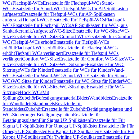
WCs
Flachspül-WCs
Ersatzteile für Flachspül-WCs
Stand-
WCs
Ersatzteile für Stand-WCs
Tiefspül-WCs für AP-Spülkasten
aufgesetzt
Ersatzteile für Tiefspül-WCs für AP-Spülkasten
aufgesetzt
Tiefspül-WCs
Ersatzteile für Tiefspül-WCs
Flachspül-
WCs
Ersatzteile für Flachspül-WCs
AP-Spülkästen für WCs, aus
Sanitärkeramik
Aufgesetzt
WC-Sitze
Ersatzteile für WC-Sitze
WC-
Sitze
Ersatzteile für WC-Sitze
Comfort WCs
Ersatzteile für Comfort
WCs
Tiefspül-WCs erhöht
Ersatzteile für Tiefspül-WCs
erhöht
Flachspül-WCs erhöht
Ersatzteile für Flachspül-WCs
erhöht
Tiefspül-WCs verlängert
Ersatzteile für Tiefspül-WCs
verlängert
Comfort WC-Sitze
Ersatzteile für Comfort WC-Sitze
WC-
Sitze
Ersatzteile für WC-Sitze
WC-Sitzringe
Ersatzteile für WC-
Sitzringe
WCs für Kinder
Ersatzteile für WCs für Kinder
Wand-
WCs
Ersatzteile für Wand-WCs
Stand-WCs
Ersatzteile für Stand-
WCs
WC-Sitze für Kinder
Ersatzteile für WC-Sitze für Kinder
WC-
Sitze
Ersatzteile für WC-Sitze
WC-Sitzringe
Ersatzteile für WC-
Sitzringe
Hock-WCs
Mit
Spülung
Zubehör
Befestigungsmaterial
Bidets
Wandbidets
Ersatzteile
für Wandbidets
Standbidets
Ersatzteile für
Standbidets
Zubehör
Ersatzteile für Zubehör
Betätigungsplatten und
WC-Steuerungen
Betätigungsplatten
Ersatzteile für
Betätigungsplatten
Für Sigma UP-Spülkästen
Ersatzteile für Für
Sigma UP-Spülkästen
Für Omega UP-Spülkästen
Ersatzteile für Für
Omega UP-Spülkästen
Für Kappa UP-Spülkästen
Ersatzteile für Für
Kappa UP-Spülkästen
Für Twinline UP-Spülkästen
Ersatzteile für