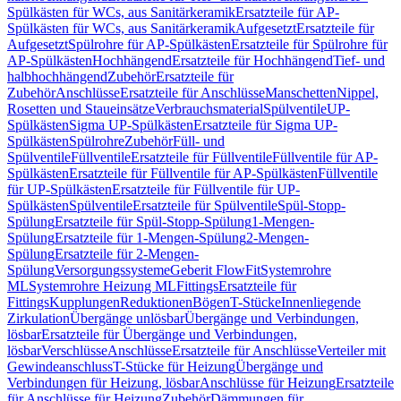
Spülkästen für WCs, aus Sanitärkeramik
Ersatzteile für AP-
Spülkästen für WCs, aus Sanitärkeramik
Aufgesetzt
Ersatzteile für
Aufgesetzt
Spülrohre für AP-Spülkästen
Ersatzteile für Spülrohre für
AP-Spülkästen
Hochhängend
Ersatzteile für Hochhängend
Tief- und
halbhochhängend
Zubehör
Ersatzteile für
Zubehör
Anschlüsse
Ersatzteile für Anschlüsse
Manschetten
Nippel,
Rosetten und Staueinsätze
Verbrauchsmaterial
Spülventile
UP-
Spülkästen
Sigma UP-Spülkästen
Ersatzteile für Sigma UP-
Spülkästen
Spülrohre
Zubehör
Füll- und
Spülventile
Füllventile
Ersatzteile für Füllventile
Füllventile für AP-
Spülkästen
Ersatzteile für Füllventile für AP-Spülkästen
Füllventile
für UP-Spülkästen
Ersatzteile für Füllventile für UP-
Spülkästen
Spülventile
Ersatzteile für Spülventile
Spül-Stopp-
Spülung
Ersatzteile für Spül-Stopp-Spülung
1-Mengen-
Spülung
Ersatzteile für 1-Mengen-Spülung
2-Mengen-
Spülung
Ersatzteile für 2-Mengen-
Spülung
Versorgungssysteme
Geberit FlowFit
Systemrohre
ML
Systemrohre Heizung ML
Fittings
Ersatzteile für
Fittings
Kupplungen
Reduktionen
Bögen
T-Stücke
Innenliegende
Zirkulation
Übergänge unlösbar
Übergänge und Verbindungen,
lösbar
Ersatzteile für Übergänge und Verbindungen,
lösbar
Verschlüsse
Anschlüsse
Ersatzteile für Anschlüsse
Verteiler mit
Gewindeanschluss
T-Stücke für Heizung
Übergänge und
Verbindungen für Heizung, lösbar
Anschlüsse für Heizung
Ersatzteile
für Anschlüsse für Heizung
Zubehör
Dämmungen für