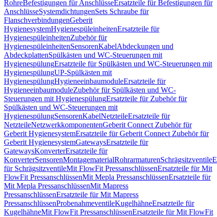
Rohre
Befestigungen für Anschlüsse
Ersatzteile für Befestigungen für
Anschlüsse
Systemdichtungen
Sets Schraube für
Flanschverbindungen
Geberit
Hygienesystem
Hygienespüleinheiten
Ersatzteile für
Hygienespüleinheiten
Zubehör für
Hygienespüleinheiten
Sensoren
Kabel
Abdeckungen und
Abdeckplatten
Spülkästen und WC-Steuerungen mit
Hygienespülung
Ersatzteile für Spülkästen und WC-Steuerungen mit
Hygienespülung
UP-Spülkästen mit
Hygienespülung
Hygieneeinbaumodule
Ersatzteile für
Hygieneeinbaumodule
Zubehör für Spülkästen und WC-
Steuerungen mit Hygienespülung
Ersatzteile für Zubehör für
Spülkästen und WC-Steuerungen mit
Hygienespülung
Sensoren
Kabel
Netzteile
Ersatzteile für
Netzteile
Netzwerkkomponenten
Geberit Connect Zubehör für
Geberit Hygienesystem
Ersatzteile für Geberit Connect Zubehör für
Geberit Hygienesystem
Gateways
Ersatzteile für
Gateways
Konverter
Ersatzteile für
Konverter
Sensoren
Montagematerial
Rohrarmaturen
Schrägsitzventile
E
für Schrägsitzventile
Mit FlowFit Pressanschlüssen
Ersatzteile für Mit
FlowFit Pressanschlüssen
Mit Mepla Pressanschlüssen
Ersatzteile für
Mit Mepla Pressanschlüssen
Mit Mapress
Pressanschlüssen
Ersatzteile für Mit Mapress
Pressanschlüssen
Probenahmeventile
Kugelhähne
Ersatzteile für
Kugelhähne
Mit FlowFit Pressanschlüssen
Ersatzteile für Mit FlowFit