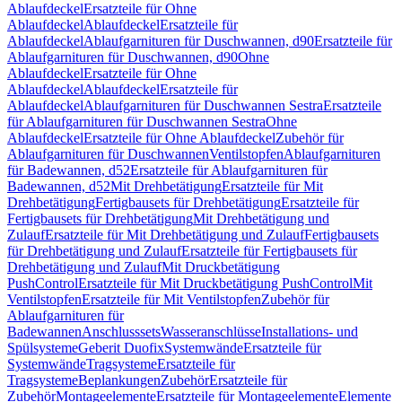
Ablaufdeckel
Ersatzteile für Ohne
Ablaufdeckel
Ablaufdeckel
Ersatzteile für
Ablaufdeckel
Ablaufgarnituren für Duschwannen, d90
Ersatzteile für
Ablaufgarnituren für Duschwannen, d90
Ohne
Ablaufdeckel
Ersatzteile für Ohne
Ablaufdeckel
Ablaufdeckel
Ersatzteile für
Ablaufdeckel
Ablaufgarnituren für Duschwannen Sestra
Ersatzteile
für Ablaufgarnituren für Duschwannen Sestra
Ohne
Ablaufdeckel
Ersatzteile für Ohne Ablaufdeckel
Zubehör für
Ablaufgarnituren für Duschwannen
Ventilstopfen
Ablaufgarnituren
für Badewannen, d52
Ersatzteile für Ablaufgarnituren für
Badewannen, d52
Mit Drehbetätigung
Ersatzteile für Mit
Drehbetätigung
Fertigbausets für Drehbetätigung
Ersatzteile für
Fertigbausets für Drehbetätigung
Mit Drehbetätigung und
Zulauf
Ersatzteile für Mit Drehbetätigung und Zulauf
Fertigbausets
für Drehbetätigung und Zulauf
Ersatzteile für Fertigbausets für
Drehbetätigung und Zulauf
Mit Druckbetätigung
PushControl
Ersatzteile für Mit Druckbetätigung PushControl
Mit
Ventilstopfen
Ersatzteile für Mit Ventilstopfen
Zubehör für
Ablaufgarnituren für
Badewannen
Anschlusssets
Wasseranschlüsse
Installations- und
Spülsysteme
Geberit Duofix
Systemwände
Ersatzteile für
Systemwände
Tragsysteme
Ersatzteile für
Tragsysteme
Beplankungen
Zubehör
Ersatzteile für
Zubehör
Montageelemente
Ersatzteile für Montageelemente
Elemente