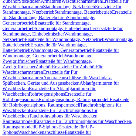
Zubehör
Steckdosen
Armaturen
Waschtischarmaturen
Ersatzteile für
Waschtischarmaturen
Standmontage, Netzbetrieb
Ersatzteile für
Standmontage, Netzbetrieb
Standmontage, Batteriebetrieb
Ersatzteile
für Standmontage, Batteriebetrieb
Standmontage,
Generatorbetrieb
Ersatzteile für Standmontage,
Generatorbetrieb
Standmontage, Einhebelmischer
Ersatzteile für
Standmontage, Einhebelmischer
Wandmontage,
Netzbetrieb
Ersatzteile für Wandmontage, Netzbetrieb
Wandmontage,
Batteriebetrieb
Ersatzteile für Wandmontage,
Batteriebetrieb
Wandmontage, Generatorbetrieb
Ersatzteile für
Wandmontage, Generatorbetrieb
Wandmontage,
Zweigriffmischer
Ersatzteile für Wandmontage,
Zweigriffmischer
Zubehör
Ersatzteile für Zubehör
Für
Waschtischarmaturen
Ersatzteile für Für
Waschtischarmaturen
Apparateanschlüsse für Waschplatz,
Spülbecken, Geräte und Ausgussbecken
Ablaufgarnituren für
Waschbecken
Ersatzteile für Ablaufgarnituren für
Waschbecken
Rohrbogensiphons
Ersatzteile für
Rohrbogensiphons
Rohrbogensiphons, Raumsparmodell
Ersatzteile
für Rohrbogensiphons, Raumsparmodell
Tauchrohrsiphons für
Waschbecken
Ersatzteile für Tauchrohrsiphons für
Waschbecken
Tauchrohrsiphons für Waschbecken,
Raumsparmodell
Ersatzteile für Tauchrohrsiphons für Waschbecken,
Raumsparmodell
UP-Siphons
Ersatzteile für UP-
Siphons
Waschbeckenanschlüsse
Ersatzteile für