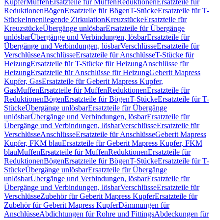
Kupfer
Muffen
Ersatzteile für Muffen
Reduktionen
Ersatzteile für
Reduktionen
Bögen
Ersatzteile für Bögen
T-Stücke
Ersatzteile für T-
Stücke
Innenliegende Zirkulation
Kreuzstücke
Ersatzteile für
Kreuzstücke
Übergänge unlösbar
Ersatzteile für Übergänge
unlösbar
Übergänge und Verbindungen, lösbar
Ersatzteile für
Übergänge und Verbindungen, lösbar
Verschlüsse
Ersatzteile für
Verschlüsse
Anschlüsse
Ersatzteile für Anschlüsse
T-Stücke für
Heizung
Ersatzteile für T-Stücke für Heizung
Anschlüsse für
Heizung
Ersatzteile für Anschlüsse für Heizung
Geberit Mapress
Kupfer, Gas
Ersatzteile für Geberit Mapress Kupfer,
Gas
Muffen
Ersatzteile für Muffen
Reduktionen
Ersatzteile für
Reduktionen
Bögen
Ersatzteile für Bögen
T-Stücke
Ersatzteile für T-
Stücke
Übergänge unlösbar
Ersatzteile für Übergänge
unlösbar
Übergänge und Verbindungen, lösbar
Ersatzteile für
Übergänge und Verbindungen, lösbar
Verschlüsse
Ersatzteile für
Verschlüsse
Anschlüsse
Ersatzteile für Anschlüsse
Geberit Mapress
Kupfer, FKM blau
Ersatzteile für Geberit Mapress Kupfer, FKM
blau
Muffen
Ersatzteile für Muffen
Reduktionen
Ersatzteile für
Reduktionen
Bögen
Ersatzteile für Bögen
T-Stücke
Ersatzteile für T-
Stücke
Übergänge unlösbar
Ersatzteile für Übergänge
unlösbar
Übergänge und Verbindungen, lösbar
Ersatzteile für
Übergänge und Verbindungen, lösbar
Verschlüsse
Ersatzteile für
Verschlüsse
Zubehör für Geberit Mapress Kupfer
Ersatzteile für
Zubehör für Geberit Mapress Kupfer
Dämmungen für
Anschlüsse
Abdichtungen für Rohre und Fittings
Abdeckungen für