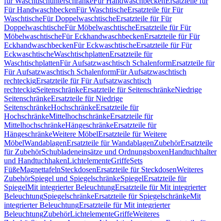
für Waschtischunterschränke
Für Handwaschbecken
Ersatzteile für
Für Handwaschbecken
Für Waschtische
Ersatzteile für Für
Waschtische
Für Doppelwaschtische
Ersatzteile für Für
Doppelwaschtische
Für Möbelwaschtische
Ersatzteile für Für
Möbelwaschtische
Für Eckhandwaschbecken
Ersatzteile für Für
Eckhandwaschbecken
Für Eckwaschtische
Ersatzteile für Für
Eckwaschtische
Waschtischplatten
Ersatzteile für
Waschtischplatten
Für Aufsatzwaschtisch Schalenform
Ersatzteile für
Für Aufsatzwaschtisch Schalenform
Für Aufsatzwaschtisch
rechteckig
Ersatzteile für Für Aufsatzwaschtisch
rechteckig
Seitenschränke
Ersatzteile für Seitenschränke
Niedrige
Seitenschränke
Ersatzteile für Niedrige
Seitenschränke
Hochschränke
Ersatzteile für
Hochschränke
Mittelhochschränke
Ersatzteile für
Mittelhochschränke
Hängeschränke
Ersatzteile für
Hängeschränke
Weitere Möbel
Ersatzteile für Weitere
Möbel
Wandablagen
Ersatzteile für Wandablagen
Zubehör
Ersatzteile
für Zubehör
Schubladeneinsätze und Ordnungsboxen
Handtuchhalter
und Handtuchhaken
Lichtelemente
Griffe
Sets
Füße
Magnettafeln
Steckdosen
Ersatzteile für Steckdosen
Weiteres
Zubehör
Spiegel und Spiegelschränke
Spiegel
Ersatzteile für
Spiegel
Mit integrierter Beleuchtung
Ersatzteile für Mit integrierter
Beleuchtung
Spiegelschränke
Ersatzteile für Spiegelschränke
Mit
integrierter Beleuchtung
Ersatzteile für Mit integrierter
Beleuchtung
Zubehör
Lichtelemente
Griffe
Weiteres