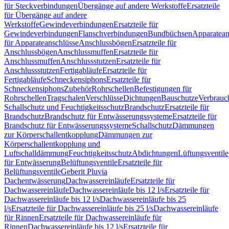
für Steckverbindungen
Übergänge auf andere Werkstoffe
Ersatzteile
für Übergänge auf andere
Werkstoffe
Gewindeverbindungen
Ersatzteile für
Gewindeverbindungen
Flanschverbindungen
Bundbüchsen
Apparatean
für Apparateanschlüsse
Anschlussbögen
Ersatzteile für
Anschlussbögen
Anschlussmuffen
Ersatzteile für
Anschlussmuffen
Anschlussstutzen
Ersatzteile für
Anschlussstutzen
Fertigabläufe
Ersatzteile für
Fertigabläufe
Schneckensiphons
Ersatzteile für
Schneckensiphons
Zubehör
Rohrschellen
Befestigungen für
Rohrschellen
Tragschalen
Verschlüsse
Dichtungen
Bauschutze
Verbrauc
Schallschutz und Feuchtigkeitsschutz
Brandschutz
Ersatzteile für
Brandschutz
Brandschutz für Entwässerungssysteme
Ersatzteile für
Brandschutz für Entwässerungssysteme
Schallschutz
Dämmungen
zur Körperschallentkopplung
Dämmungen zur
Körperschallentkopplung und
Luftschalldämmung
Feuchtigkeitsschutz
Abdichtungen
Lüftungsventile
für Entwässerung
Belüftungsventile
Ersatzteile für
Belüftungsventile
Geberit Pluvia
Dachentwässerung
Dachwassereinläufe
Ersatzteile für
Dachwassereinläufe
Dachwassereinläufe bis 12 l/s
Ersatzteile für
Dachwassereinläufe bis 12 l/s
Dachwassereinläufe bis 25
l/s
Ersatzteile für Dachwassereinläufe bis 25 l/s
Dachwassereinläufe
für Rinnen
Ersatzteile für Dachwassereinläufe für
Rinnen
Dachwassereinläufe bis 12 l/s
Ersatzteile für