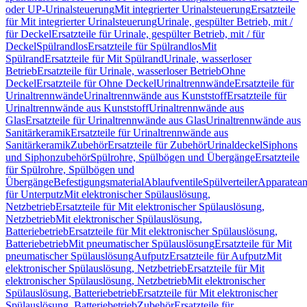
oder UP-Urinalsteuerung
Mit integrierter Urinalsteuerung
Ersatzteile
für Mit integrierter Urinalsteuerung
Urinale, gespülter Betrieb, mit /
für Deckel
Ersatzteile für Urinale, gespülter Betrieb, mit / für
Deckel
Spülrandlos
Ersatzteile für Spülrandlos
Mit
Spülrand
Ersatzteile für Mit Spülrand
Urinale, wasserloser
Betrieb
Ersatzteile für Urinale, wasserloser Betrieb
Ohne
Deckel
Ersatzteile für Ohne Deckel
Urinaltrennwände
Ersatzteile für
Urinaltrennwände
Urinaltrennwände aus Kunststoff
Ersatzteile für
Urinaltrennwände aus Kunststoff
Urinaltrennwände aus
Glas
Ersatzteile für Urinaltrennwände aus Glas
Urinaltrennwände aus
Sanitärkeramik
Ersatzteile für Urinaltrennwände aus
Sanitärkeramik
Zubehör
Ersatzteile für Zubehör
Urinaldeckel
Siphons
und Siphonzubehör
Spülrohre, Spülbögen und Übergänge
Ersatzteile
für Spülrohre, Spülbögen und
Übergänge
Befestigungsmaterial
Ablaufventile
Spülverteiler
Apparatean
für Unterputz
Mit elektronischer Spülauslösung,
Netzbetrieb
Ersatzteile für Mit elektronischer Spülauslösung,
Netzbetrieb
Mit elektronischer Spülauslösung,
Batteriebetrieb
Ersatzteile für Mit elektronischer Spülauslösung,
Batteriebetrieb
Mit pneumatischer Spülauslösung
Ersatzteile für Mit
pneumatischer Spülauslösung
Aufputz
Ersatzteile für Aufputz
Mit
elektronischer Spülauslösung, Netzbetrieb
Ersatzteile für Mit
elektronischer Spülauslösung, Netzbetrieb
Mit elektronischer
Spülauslösung, Batteriebetrieb
Ersatzteile für Mit elektronischer
Spülauslösung, Batteriebetrieb
Zubehör
Ersatzteile für