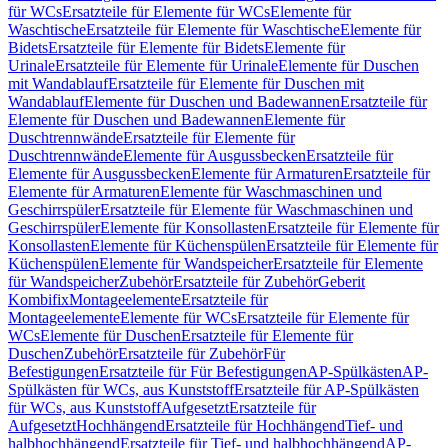
für WCs
Ersatzteile für Elemente für WCs
Elemente für
Waschtische
Ersatzteile für Elemente für Waschtische
Elemente für
Bidets
Ersatzteile für Elemente für Bidets
Elemente für
Urinale
Ersatzteile für Elemente für Urinale
Elemente für Duschen
mit Wandablauf
Ersatzteile für Elemente für Duschen mit
Wandablauf
Elemente für Duschen und Badewannen
Ersatzteile für
Elemente für Duschen und Badewannen
Elemente für
Duschtrennwände
Ersatzteile für Elemente für
Duschtrennwände
Elemente für Ausgussbecken
Ersatzteile für
Elemente für Ausgussbecken
Elemente für Armaturen
Ersatzteile für
Elemente für Armaturen
Elemente für Waschmaschinen und
Geschirrspüler
Ersatzteile für Elemente für Waschmaschinen und
Geschirrspüler
Elemente für Konsollasten
Ersatzteile für Elemente für
Konsollasten
Elemente für Küchenspülen
Ersatzteile für Elemente für
Küchenspülen
Elemente für Wandspeicher
Ersatzteile für Elemente
für Wandspeicher
Zubehör
Ersatzteile für Zubehör
Geberit
Kombifix
Montageelemente
Ersatzteile für
Montageelemente
Elemente für WCs
Ersatzteile für Elemente für
WCs
Elemente für Duschen
Ersatzteile für Elemente für
Duschen
Zubehör
Ersatzteile für Zubehör
Für
Befestigungen
Ersatzteile für Für Befestigungen
AP-Spülkästen
AP-
Spülkästen für WCs, aus Kunststoff
Ersatzteile für AP-Spülkästen
für WCs, aus Kunststoff
Aufgesetzt
Ersatzteile für
Aufgesetzt
Hochhängend
Ersatzteile für Hochhängend
Tief- und
halbhochhängend
Ersatzteile für Tief- und halbhochhängend
AP-