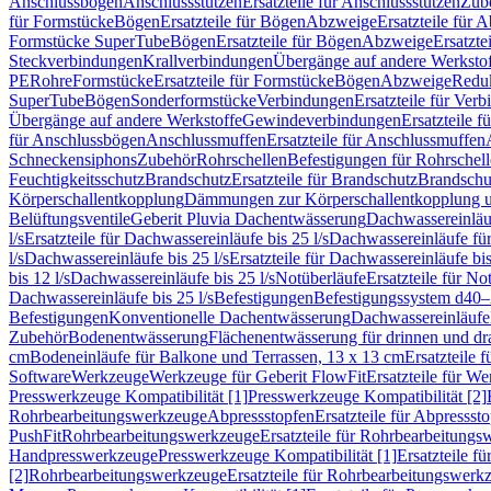
Anschlussbögen
Anschlussstutzen
Ersatzteile für Anschlussstutzen
Zub
für Formstücke
Bögen
Ersatzteile für Bögen
Abzweige
Ersatzteile für 
Formstücke SuperTube
Bögen
Ersatzteile für Bögen
Abzweige
Ersatzte
Steckverbindungen
Krallverbindungen
Übergänge auf andere Werksto
PE
Rohre
Formstücke
Ersatzteile für Formstücke
Bögen
Abzweige
Redu
SuperTube
Bögen
Sonderformstücke
Verbindungen
Ersatzteile für Ver
Übergänge auf andere Werkstoffe
Gewindeverbindungen
Ersatzteile 
für Anschlussbögen
Anschlussmuffen
Ersatzteile für Anschlussmuffen
Schneckensiphons
Zubehör
Rohrschellen
Befestigungen für Rohrschel
Feuchtigkeitsschutz
Brandschutz
Ersatzteile für Brandschutz
Brandschu
Körperschallentkopplung
Dämmungen zur Körperschallentkopplung 
Belüftungsventile
Geberit Pluvia Dachentwässerung
Dachwassereinläu
l/s
Ersatzteile für Dachwassereinläufe bis 25 l/s
Dachwassereinläufe fü
l/s
Dachwassereinläufe bis 25 l/s
Ersatzteile für Dachwassereinläufe bis
bis 12 l/s
Dachwassereinläufe bis 25 l/s
Notüberläufe
Ersatzteile für No
Dachwassereinläufe bis 25 l/s
Befestigungen
Befestigungssystem d40
Befestigungen
Konventionelle Dachentwässerung
Dachwassereinläufe
Zubehör
Bodenentwässerung
Flächenentwässerung für drinnen und d
cm
Bodeneinläufe für Balkone und Terrassen, 13 x 13 cm
Ersatzteile 
Software
Werkzeuge
Werkzeuge für Geberit FlowFit
Ersatzteile für W
Presswerkzeuge Kompatibilität [1]
Presswerkzeuge Kompatibilität [2]
Rohrbearbeitungswerkzeuge
Abpressstopfen
Ersatzteile für Abpressst
PushFit
Rohrbearbeitungswerkzeuge
Ersatzteile für Rohrbearbeitung
Handpresswerkzeuge
Presswerkzeuge Kompatibilität [1]
Ersatzteile f
[2]
Rohrbearbeitungswerkzeuge
Ersatzteile für Rohrbearbeitungswerk