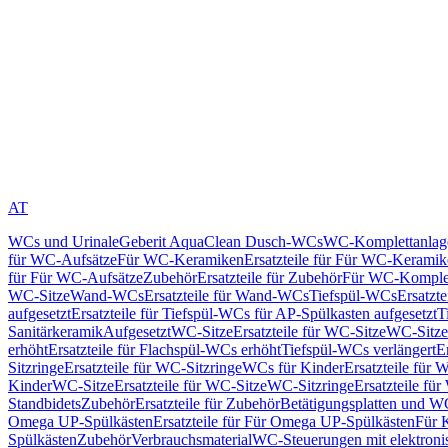
AT
WCs und Urinale
Geberit AquaClean Dusch-WCs
WC-Komplettanlag
für WC-Aufsätze
Für WC-Keramiken
Ersatzteile für Für WC-Kerami
für Für WC-Aufsätze
Zubehör
Ersatzteile für Zubehör
Für WC-Komplet
WC-Sitze
Wand-WCs
Ersatzteile für Wand-WCs
Tiefspül-WCs
Ersatzt
aufgesetzt
Ersatzteile für Tiefspül-WCs für AP-Spülkasten aufgesetzt
T
Sanitärkeramik
Aufgesetzt
WC-Sitze
Ersatzteile für WC-Sitze
WC-Sitze
erhöht
Ersatzteile für Flachspül-WCs erhöht
Tiefspül-WCs verlängert
E
Sitzringe
Ersatzteile für WC-Sitzringe
WCs für Kinder
Ersatzteile für 
Kinder
WC-Sitze
Ersatzteile für WC-Sitze
WC-Sitzringe
Ersatzteile fü
Standbidets
Zubehör
Ersatzteile für Zubehör
Betätigungsplatten und W
Omega UP-Spülkästen
Ersatzteile für Für Omega UP-Spülkästen
Für 
Spülkästen
Zubehör
Verbrauchsmaterial
WC-Steuerungen mit elektroni