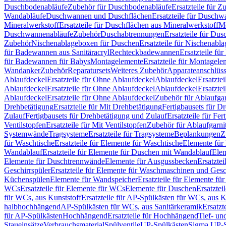
Duschbodenabläufe
Zubehör für Duschbodenabläufe
Ersatzteile für 
Wandabläufe
Duschwannen und Duschflächen
Ersatzteile für Dusch
Mineralwerkstoff
Ersatzteile für Duschflächen aus Mineralwerkstoff
Mo
Duschwannenabläufe
Zubehör
Duschabtrennungen
Ersatzteile für Du
Zubehör
Nischenablageboxen für Duschen
Ersatzteile für Nischenab
für Badewannen aus Sanitäracryl
Rechteckbadewannen
Ersatzteile f
für Badewannen für Babys
Montagelemente
Ersatzteile für Montagele
Wandanker
Zubehör
Reparatursets
Weiteres Zubehör
Apparateanschlüs
Ablaufdeckel
Ersatzteile für Ohne Ablaufdeckel
Ablaufdeckel
Ersatzte
Ablaufdeckel
Ersatzteile für Ohne Ablaufdeckel
Ablaufdeckel
Ersatzte
Ablaufdeckel
Ersatzteile für Ohne Ablaufdeckel
Zubehör für Ablaufga
Drehbetätigung
Ersatzteile für Mit Drehbetätigung
Fertigbausets für D
Zulauf
Fertigbausets für Drehbetätigung und Zulauf
Ersatzteile für Fe
Ventilstopfen
Ersatzteile für Mit Ventilstopfen
Zubehör für Ablaufgarn
Systemwände
Tragsysteme
Ersatzteile für Tragsysteme
Beplankungen
Z
für Waschtische
Ersatzteile für Elemente für Waschtische
Elemente für 
Wandablauf
Ersatzteile für Elemente für Duschen mit Wandablauf
Ele
Elemente für Duschtrennwände
Elemente für Ausgussbecken
Ersatzte
Geschirrspüler
Ersatzteile für Elemente für Waschmaschinen und Gesc
Küchenspülen
Elemente für Wandspeicher
Ersatzteile für Elemente fü
WCs
Ersatzteile für Elemente für WCs
Elemente für Duschen
Ersatztei
für WCs, aus Kunststoff
Ersatzteile für AP-Spülkästen für WCs, aus K
halbhochhängend
AP-Spülkästen für WCs, aus Sanitärkeramik
Ersatzt
für AP-Spülkästen
Hochhängend
Ersatzteile für Hochhängend
Tief- u
Staueinsätze
Verbrauchsmaterial
Spülventile
UP-Spülkästen
Sigma UP-S