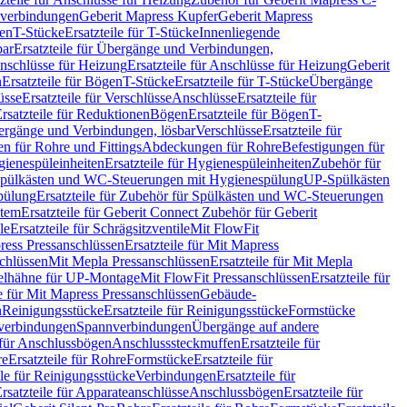
hverbindungen
Geberit Mapress Kupfer
Geberit Mapress
gen
T-Stücke
Ersatzteile für T-Stücke
Innenliegende
bar
Ersatzteile für Übergänge und Verbindungen,
nschlüsse für Heizung
Ersatzteile für Anschlüsse für Heizung
Geberit
n
Ersatzteile für Bögen
T-Stücke
Ersatzteile für T-Stücke
Übergänge
üsse
Ersatzteile für Verschlüsse
Anschlüsse
Ersatzteile für
rsatzteile für Reduktionen
Bögen
Ersatzteile für Bögen
T-
bergänge und Verbindungen, lösbar
Verschlüsse
Ersatzteile für
n für Rohre und Fittings
Abdeckungen für Rohre
Befestigungen für
ienespüleinheiten
Ersatzteile für Hygienespüleinheiten
Zubehör für
r Spülkästen und WC-Steuerungen mit Hygienespülung
UP-Spülkästen
pülung
Ersatzteile für Zubehör für Spülkästen und WC-Steuerungen
stem
Ersatzteile für Geberit Connect Zubehör für Geberit
le
Ersatzteile für Schrägsitzventile
Mit FlowFit
ress Pressanschlüssen
Ersatzteile für Mit Mapress
schlüssen
Mit Mepla Pressanschlüssen
Ersatzteile für Mit Mepla
gelhähne für UP-Montage
Mit FlowFit Pressanschlüssen
Ersatzteile für
le für Mit Mapress Pressanschlüssen
Gebäude-
n
Reinigungsstücke
Ersatzteile für Reinigungsstücke
Formstücke
ckverbindungen
Spannverbindungen
Übergänge auf andere
e für Anschlussbögen
Anschlusssteckmuffen
Ersatzteile für
re
Ersatzteile für Rohre
Formstücke
Ersatzteile für
ile für Reinigungsstücke
Verbindungen
Ersatzteile für
rsatzteile für Apparateanschlüsse
Anschlussbögen
Ersatzteile für