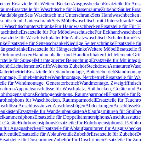
Becken
Ersatzteile für Weitere Becken
Ausgussbecken
Ersatzteile für Au
nräume
Ersatzteile für Waschtische für Klassenräume
Zubehör
Säulen
Ersa
andablagen
Sets Waschtisch mit Unterschrank
Sets Handwaschbecken 
aschtisch mit Unterschrank
Sets Möbelwaschtisch mit Unterschrank
Ersa
für Waschtischunterschränke
Für Handwaschbecken
Ersatzteile für Für
aschtische
Ersatzteile für Für Möbelwaschtische
Für Eckhandwaschbec
rsatzteile für Waschtischplatten
Für Aufsatzwaschtisch Schalenform
Ers
änke
Ersatzteile für Seitenschränke
Niedrige Seitenschränke
Ersatzteile f
ängeschränke
Ersatzteile für Hängeschränke
Weitere Möbel
Ersatzteile 
d Ordnungsboxen
Handtuchhalter und Handtuchhaken
Lichtelemente
Grif
tzteile für Spiegel
Mit integrierter Beleuchtung
Ersatzteile für Mit integr
behör
Lichtelemente
Griffe
Weiteres Zubehör
Steckdosen
Armaturen
Wasc
tteriebetrieb
Ersatzteile für Standmontage, Batteriebetrieb
Standmontage
dmontage, Einhebelmischer
Wandmontage, Netzbetrieb
Ersatzteile für W
teile für Wandmontage, Generatorbetrieb
Wandmontage, Zweigriffmisch
rmaturen
Apparateanschlüsse für Waschplatz, Spülbecken, Geräte und 
 Rohrbogensiphons
Rohrbogensiphons, Raumsparmodell
Ersatzteile für
rohrsiphons für Waschbecken, Raumsparmodell
Ersatzteile für Tauch
nschlüsse
Anschlussstutzen
Anschlussbögen
Abdeckungen
Anschlüsse
Er
aukästen
Ersatzteile für Wandeinbaukästen
Ablaufgarnituren für Spülb
elkammersiphons
Ersatzteile für Doppelkammersiphons
Anschlussstutz
für Geräte
Rohrbogensiphons
Ersatzteile für Rohrbogensiphons
UP-Sipho
en für Ausgussbecken
Ersatzteile für Ablaufgarnituren für Ausgussbecke
ufventile
Ersatzteile für Ablaufventile
Zubehör
Ersatzteile für Zubehör
D
Ersatzteile für Duschrinnen
Zubehör für Duschrinnen
Ersatzteile für Zu