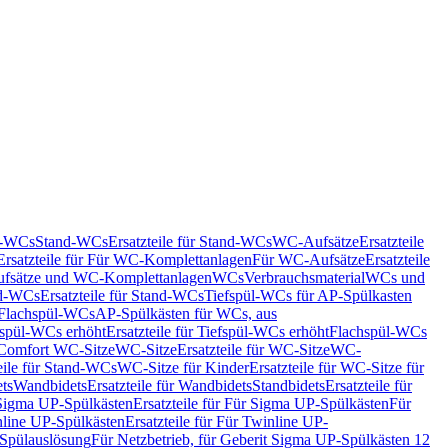
nd-WCs
Stand-WCs
Ersatzteile für Stand-WCs
WC-Aufsätze
Ersatzteile
Ersatzteile für Für WC-Komplettanlagen
Für WC-Aufsätze
Ersatzteile
fsätze und WC-Komplettanlagen
WCs
Verbrauchsmaterial
WCs und
d-WCs
Ersatzteile für Stand-WCs
Tiefspül-WCs für AP-Spülkasten
r Flachspül-WCs
AP-Spülkästen für WCs, aus
fspül-WCs erhöht
Ersatzteile für Tiefspül-WCs erhöht
Flachspül-WCs
r Comfort WC-Sitze
WC-Sitze
Ersatzteile für WC-Sitze
WC-
eile für Stand-WCs
WC-Sitze für Kinder
Ersatzteile für WC-Sitze für
ts
Wandbidets
Ersatzteile für Wandbidets
Standbidets
Ersatzteile für
Sigma UP-Spülkästen
Ersatzteile für Für Sigma UP-Spülkästen
Für
line UP-Spülkästen
Ersatzteile für Für Twinline UP-
 Spülauslösung
Für Netzbetrieb, für Geberit Sigma UP-Spülkästen 12