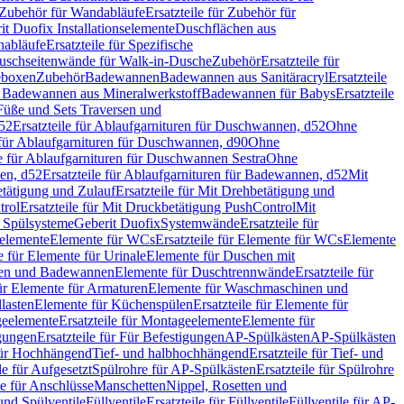
Zubehör für Wandabläufe
Ersatzteile für Zubehör für
t Duofix Installationselemente
Duschflächen aus
nabläufe
Ersatzteile für Spezifische
 Duschseitenwände für Walk-in-Dusche
Zubehör
Ersatzteile für
geboxen
Zubehör
Badewannen
Badewannen aus Sanitäracryl
Ersatzteile
ür Badewannen aus Mineralwerkstoff
Badewannen für Babys
Ersatzteile
s Füße und Sets Traversen und
d52
Ersatzteile für Ablaufgarnituren für Duschwannen, d52
Ohne
e für Ablaufgarnituren für Duschwannen, d90
Ohne
le für Ablaufgarnituren für Duschwannen Sestra
Ohne
en, d52
Ersatzteile für Ablaufgarnituren für Badewannen, d52
Mit
tätigung und Zulauf
Ersatzteile für Mit Drehbetätigung und
trol
Ersatzteile für Mit Druckbetätigung PushControl
Mit
d Spülsysteme
Geberit Duofix
Systemwände
Ersatzteile für
eelemente
Elemente für WCs
Ersatzteile für Elemente für WCs
Elemente
le für Elemente für Urinale
Elemente für Duschen mit
chen und Badewannen
Elemente für Duschtrennwände
Ersatzteile für
für Elemente für Armaturen
Elemente für Waschmaschinen und
llasten
Elemente für Küchenspülen
Ersatzteile für Elemente für
eelemente
Ersatzteile für Montageelemente
Elemente für
gungen
Ersatzteile für Für Befestigungen
AP-Spülkästen
AP-Spülkästen
 für Hochhängend
Tief- und halbhochhängend
Ersatzteile für Tief- und
le für Aufgesetzt
Spülrohre für AP-Spülkästen
Ersatzteile für Spülrohre
le für Anschlüsse
Manschetten
Nippel, Rosetten und
und Spülventile
Füllventile
Ersatzteile für Füllventile
Füllventile für AP-