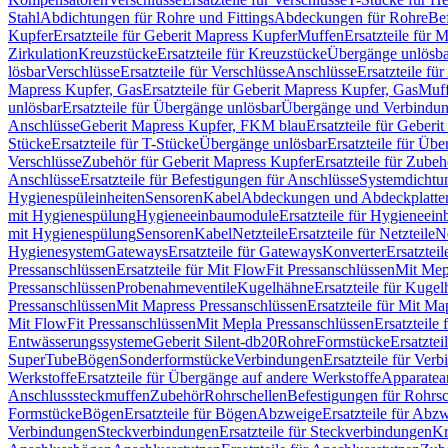
Stahl
Abdichtungen für Rohre und Fittings
Abdeckungen für Rohre
Be
Kupfer
Ersatzteile für Geberit Mapress Kupfer
Muffen
Ersatzteile für 
Zirkulation
Kreuzstücke
Ersatzteile für Kreuzstücke
Übergänge unlösba
lösbar
Verschlüsse
Ersatzteile für Verschlüsse
Anschlüsse
Ersatzteile fü
Mapress Kupfer, Gas
Ersatzteile für Geberit Mapress Kupfer, Gas
Muf
unlösbar
Ersatzteile für Übergänge unlösbar
Übergänge und Verbindun
Anschlüsse
Geberit Mapress Kupfer, FKM blau
Ersatzteile für Geber
Stücke
Ersatzteile für T-Stücke
Übergänge unlösbar
Ersatzteile für Üb
Verschlüsse
Zubehör für Geberit Mapress Kupfer
Ersatzteile für Zube
Anschlüsse
Ersatzteile für Befestigungen für Anschlüsse
Systemdichtu
Hygienespüleinheiten
Sensoren
Kabel
Abdeckungen und Abdeckplatte
mit Hygienespülung
Hygieneeinbaumodule
Ersatzteile für Hygieneei
mit Hygienespülung
Sensoren
Kabel
Netzteile
Ersatzteile für Netzteile
N
Hygienesystem
Gateways
Ersatzteile für Gateways
Konverter
Ersatzteil
Pressanschlüssen
Ersatzteile für Mit FlowFit Pressanschlüssen
Mit Mep
Pressanschlüssen
Probenahmeventile
Kugelhähne
Ersatzteile für Kuge
Pressanschlüssen
Mit Mapress Pressanschlüssen
Ersatzteile für Mit Ma
Mit FlowFit Pressanschlüssen
Mit Mepla Pressanschlüssen
Ersatzteile
Entwässerungssysteme
Geberit Silent-db20
Rohre
Formstücke
Ersatztei
SuperTube
Bögen
Sonderformstücke
Verbindungen
Ersatzteile für Ver
Werkstoffe
Ersatzteile für Übergänge auf andere Werkstoffe
Apparatea
Anschlusssteckmuffen
Zubehör
Rohrschellen
Befestigungen für Rohrsc
Formstücke
Bögen
Ersatzteile für Bögen
Abzweige
Ersatzteile für Abz
Verbindungen
Steckverbindungen
Ersatzteile für Steckverbindungen
Kr