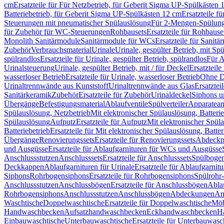
cm
Ersatzteile für Für Netzbetrieb, für Geberit Sigma UP-Spülkästen 
Batteriebetrieb, für Geberit Sigma UP-Spülkästen 12 cm
Ersatzteile f
Steuerungen mit pneumatischer Spülauslösung
Für 2-Mengen-Spülun
für Zubehör für WC-Steuerungen
Rohbausets
Ersatzteile für Rohbause
Monolith Sanitärmodule
Sanitärmodule für WCs
Ersatzteile für Sanit
Zubehör
Verbrauchsmaterial
Urinale
Urinale, gespülter Betrieb, mit Sp
spülrandlos
Ersatzteile für Urinale, gespülter Betrieb, spülrandlos
Für A
Urinalsteuerung
Urinale, gespülter Betrieb, mit / für Deckel
Ersatzteile
wasserloser Betrieb
Ersatzteile für Urinale, wasserloser Betrieb
Ohne D
Urinaltrennwände aus Kunststoff
Urinaltrennwände aus Glas
Ersatztei
Sanitärkeramik
Zubehör
Ersatzteile für Zubehör
Urinaldeckel
Siphons u
Übergänge
Befestigungsmaterial
Ablaufventile
Spülverteiler
Apparatean
Spülauslösung, Netzbetrieb
Mit elektronischer Spülauslösung, Batterie
Spülauslösung
Aufputz
Ersatzteile für Aufputz
Mit elektronischer Spül
Batteriebetrieb
Ersatzteile für Mit elektronischer Spülauslösung, Batter
Übergänge
Renovierungssets
Ersatzteile für Renovierungssets
Abdeckpl
und Ausgüsse
Ersatzteile für Ablaufgarnituren für WCs und Ausgüsse
Anschlussstutzen
Anschlusssets
Ersatzteile für Anschlusssets
Spülbogen
Deckkappen
Ablaufgarnituren für Urinale
Ersatzteile für Ablaufgarnitu
Siphons
Rohrbogensiphons
Ersatzteile für Rohrbogensiphons
Spülrohr
Anschlussstutzen
Anschlussbögen
Ersatzteile für Anschlussbögen
Ablau
Rohrbogensiphons
Anschlussstutzen
Anschlussbögen
Abdeckungen
An
Waschtische
Doppelwaschtische
Ersatzteile für Doppelwaschtische
Möb
Handwaschbecken
Aufsatzhandwaschbecken
Eckhandwaschbecken
H
Einbauwaschtische
Unterbauwaschtische
Ersatzteile für Unterbauwasc