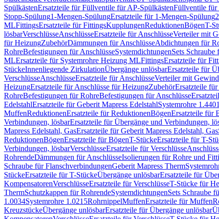
Spülkästen
Ersatzteile für Füllventile für AP-Spülkästen
Füllventile fü
Stopp-Spülung
1-Mengen-Spülung
Ersatzteile für 1-Mengen-Spülung
2
ML
Fittings
Ersatzteile für Fittings
Kupplungen
Reduktionen
Bögen
T-St
lösbar
Verschlüsse
Anschlüsse
Ersatzteile für Anschlüsse
Verteiler mit 
für Heizung
Zubehör
Dämmungen für Anschlüsse
Abdichtungen für Ro
Rohre
Befestigungen für Anschlüsse
Systemdichtungen
Sets Schraube 
ML
Ersatzteile für Systemrohre Heizung ML
Fittings
Ersatzteile für Fit
Stücke
Innenliegende Zirkulation
Übergänge unlösbar
Ersatzteile für 
Verschlüsse
Anschlüsse
Ersatzteile für Anschlüsse
Verteiler mit Gewin
Heizung
Ersatzteile für Anschlüsse für Heizung
Zubehör
Ersatzteile fü
Rohre
Befestigungen für Rohre
Befestigungen für Anschlüsse
Ersatzte
Edelstahl
Ersatzteile für Geberit Mapress Edelstahl
Systemrohre 1.440
Muffen
Reduktionen
Ersatzteile für Reduktionen
Bögen
Ersatzteile für
Verbindungen, lösbar
Ersatzteile für Übergänge und Verbindungen, lö
Mapress Edelstahl, Gas
Ersatzteile für Geberit Mapress Edelstahl, Gas
Reduktionen
Bögen
Ersatzteile für Bögen
T-Stücke
Ersatzteile für T-St
Verbindungen, lösbar
Verschlüsse
Ersatzteile für Verschlüsse
Anschlüss
Rohrende
Dämmungen für Anschlüsse
Isolierungen für Rohre und Fitt
Schraube für Flanschverbindungen
Geberit Mapress Therm
Systemroh
Stücke
Ersatzteile für T-Stücke
Übergänge unlösbar
Ersatzteile für Üb
Kompensatoren
Verschlüsse
Ersatzteile für Verschlüsse
T-Stücke für H
Therm
Schutzkappen für Rohrende
Systemdichtungen
Sets Schraube f
1.0034
Systemrohre 1.0215
Rohrnippel
Muffen
Ersatzteile für Muffen
R
Kreuzstücke
Übergänge unlösbar
Ersatzteile für Übergänge unlösbar
Üb
Kompensatoren
Verschlüsse
Ersatzteile für Verschlüsse
T-Stücke für H