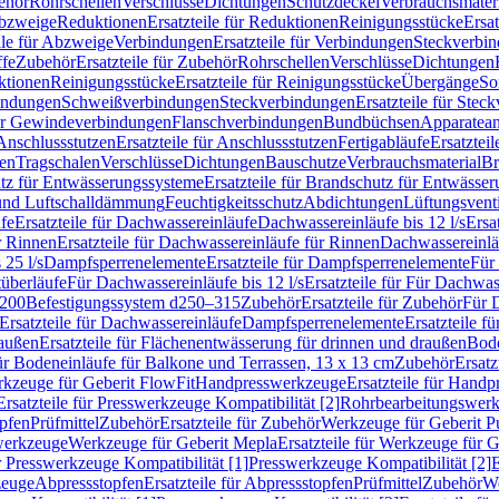
ehör
Rohrschellen
Verschlüsse
Dichtungen
Schutzdeckel
Verbrauchsmater
Abzweige
Reduktionen
Ersatzteile für Reduktionen
Reinigungsstücke
Ersat
ile für Abzweige
Verbindungen
Ersatzteile für Verbindungen
Steckverbi
ffe
Zubehör
Ersatzteile für Zubehör
Rohrschellen
Verschlüsse
Dichtungen
ktionen
Reinigungsstücke
Ersatzteile für Reinigungsstücke
Übergänge
So
bindungen
Schweißverbindungen
Steckverbindungen
Ersatzteile für Ste
für Gewindeverbindungen
Flanschverbindungen
Bundbüchsen
Apparatean
Anschlussstutzen
Ersatzteile für Anschlussstutzen
Fertigabläufe
Ersatzteil
len
Tragschalen
Verschlüsse
Dichtungen
Bauschutze
Verbrauchsmaterial
Br
tz für Entwässerungssysteme
Ersatzteile für Brandschutz für Entwässe
und Luftschalldämmung
Feuchtigkeitsschutz
Abdichtungen
Lüftungsvent
fe
Ersatzteile für Dachwassereinläufe
Dachwassereinläufe bis 12 l/s
Ersa
r Rinnen
Ersatzteile für Dachwassereinläufe für Rinnen
Dachwassereinläu
 25 l/s
Dampfsperrenelemente
Ersatzteile für Dampfsperrenelemente
Für 
tüberläufe
Für Dachwassereinläufe bis 12 l/s
Ersatzteile für Für Dachwass
–200
Befestigungssystem d250–315
Zubehör
Ersatzteile für Zubehör
Für 
Ersatzteile für Dachwassereinläufe
Dampfsperrenelemente
Ersatzteile 
raußen
Ersatzteile für Flächenentwässerung für drinnen und draußen
Bode
für Bodeneinläufe für Balkone und Terrassen, 13 x 13 cm
Zubehör
Ersatz
erkzeuge für Geberit FlowFit
Handpresswerkzeuge
Ersatzteile für Hand
Ersatzteile für Presswerkzeuge Kompatibilität [2]
Rohrbearbeitungswer
opfen
Prüfmittel
Zubehör
Ersatzteile für Zubehör
Werkzeuge für Geberit P
swerkzeuge
Werkzeuge für Geberit Mepla
Ersatzteile für Werkzeuge für 
ür Presswerkzeuge Kompatibilität [1]
Presswerkzeuge Kompatibilität [2]
E
zeuge
Abpressstopfen
Ersatzteile für Abpressstopfen
Prüfmittel
Zubehör
We