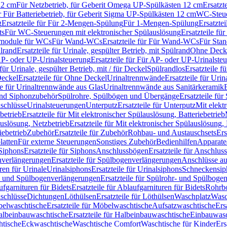
12 cm
Für Netzbetrieb, für Geberit Omega UP-Spülkästen 12 cm
Ersatzt
ür Für Batteriebetrieb, für Geberit Sigma UP-Spülkästen 12 cm
WC-Steue
g
Ersatzteile für Für 2-Mengen-Spülung
Für 1-Mengen-Spülung
Ersatzte
ts
Für WC-Steuerungen mit elektronischer Spülauslösung
Ersatzteile f
ärmodule für WCs
Für Wand-WCs
Ersatzteile für Für Wand-WCs
Für Sta
ülrand
Ersatzteile für Urinale, gespülter Betrieb, mit Spülrand
Ohne Deck
P- oder UP-Urinalsteuerung
Ersatzteile für Für AP- oder UP-Urinalste
 für Urinale, gespülter Betrieb, mit / für Deckel
Spülrandlos
Ersatzteile f
eckel
Ersatzteile für Ohne Deckel
Urinaltrennwände
Ersatzteile für Uri
le für Urinaltrennwände aus Glas
Urinaltrennwände aus Sanitärkeramik
nd Siphonzubehör
Spülrohre, Spülbögen und Übergänge
Ersatzteile fü
schlüsse
Urinalsteuerungen
Unterputz
Ersatzteile für Unterputz
Mit elekt
betrieb
Ersatzteile für Mit elektronischer Spülauslösung, Batteriebetrieb
auslösung, Netzbetrieb
Ersatzteile für Mit elektronischer Spülauslösung,
iebetrieb
Zubehör
Ersatzteile für Zubehör
Rohbau- und Austauschsets
Ers
atten
Für externe Steuerungen
Sonstiges Zubehör
Bedienhilfen
Apparate
Siphons
Ersatzteile für Siphons
Anschlussbögen
Ersatzteile für Anschlu
verlängerungen
Ersatzteile für Spülbogenverlängerungen
Anschlüsse a
ren für Urinale
Urinalsiphons
Ersatzteile für Urinalsiphons
Schneckensip
- und Spülbogenverlängerungen
Ersatzteile für Spülrohr- und Spülbog
fgarnituren für Bidets
Ersatzteile für Ablaufgarnituren für Bidets
Rohrb
schlüsse
Dichtungen
Löthülsen
Ersatzteile für Löthülsen
Waschplatz
Wasc
elwaschtische
Ersatzteile für Möbelwaschtische
Aufsatzwaschtische
Ers
albeinbauwaschtische
Ersatzteile für Halbeinbauwaschtische
Einbauwasc
htische
Eckwaschtische
Waschtische Comfort
Waschtische für Kinder
Ers