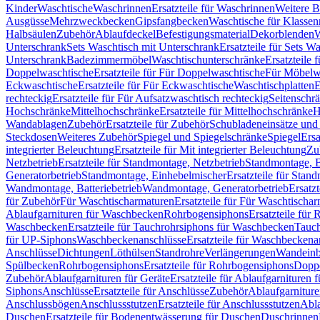
Kinder
Waschtische
Waschrinnen
Ersatzteile für Waschrinnen
Weitere 
Ausgüsse
Mehrzweckbecken
Gipsfangbecken
Waschtische für Klasse
Halbsäulen
Zubehör
Ablaufdeckel
Befestigungsmaterial
Dekorblenden
W
Unterschrank
Sets Waschtisch mit Unterschrank
Ersatzteile für Sets W
Unterschrank
Badezimmermöbel
Waschtischunterschränke
Ersatzteile 
Doppelwaschtische
Ersatzteile für Für Doppelwaschtische
Für Möbelw
Eckwaschtische
Ersatzteile für Für Eckwaschtische
Waschtischplatten
E
rechteckig
Ersatzteile für Für Aufsatzwaschtisch rechteckig
Seitenschr
Hochschränke
Mittelhochschränke
Ersatzteile für Mittelhochschränke
H
Wandablagen
Zubehör
Ersatzteile für Zubehör
Schubladeneinsätze un
Steckdosen
Weiteres Zubehör
Spiegel und Spiegelschränke
Spiegel
Ersa
integrierter Beleuchtung
Ersatzteile für Mit integrierter Beleuchtung
Zu
Netzbetrieb
Ersatzteile für Standmontage, Netzbetrieb
Standmontage, Ba
Generatorbetrieb
Standmontage, Einhebelmischer
Ersatzteile für Stan
Wandmontage, Batteriebetrieb
Wandmontage, Generatorbetrieb
Ersatz
für Zubehör
Für Waschtischarmaturen
Ersatzteile für Für Waschtischa
Ablaufgarnituren für Waschbecken
Rohrbogensiphons
Ersatzteile für
Waschbecken
Ersatzteile für Tauchrohrsiphons für Waschbecken
Tauch
für UP-Siphons
Waschbeckenanschlüsse
Ersatzteile für Waschbeckena
Anschlüsse
Dichtungen
Löthülsen
Standrohre
Verlängerungen
Wandeinb
Spülbecken
Rohrbogensiphons
Ersatzteile für Rohrbogensiphons
Dopp
Zubehör
Ablaufgarnituren für Geräte
Ersatzteile für Ablaufgarnituren 
Siphons
Anschlüsse
Ersatzteile für Anschlüsse
Zubehör
Ablaufgarnitur
Anschlussbögen
Anschlussstutzen
Ersatzteile für Anschlussstutzen
Abla
Duschen
Ersatzteile für Bodenentwässerung für Duschen
Duschrinnen