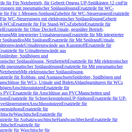
eile für Für Netzbetrieb, für Geberit Omega UP-Spülkästen 12 cm
Für
rungen mit pneumatischer Spülauslösung
Ersatzteile für WC-
ile für Für 1-Mengen-Spülung
Zubehör für WC-Steuerungen
Ersatzteile
ür Für WC-Steuerungen mit elektronischer Spülauslösung
Geberit
nd-WCs
Ersatzteile für Für Stand-WCs
Zubehör
Ersatzteile für
el
Ersatzteile für Ohne Deckel
Urinale, gespülter Betrieb,
uerung
Mit integrierter Urinalsteuerung
Ersatzteile für Mit integrierter
ür Spülrandlos
Mit Spülrand
Ersatzteile für Mit Spülrand
Urinale,
naltrennwände
Urinaltrennwände aus Kunststoff
Ersatzteile für
Ersatzteile für Urinaltrennwände aus
r Spülrohre, Spülbögen und
ronischer Spülauslösung, Netzbetrieb
Ersatzteile für Mit elektronischer
Mit pneumatischer Spülauslösung
Ersatzteile für Mit pneumatischer
 Netzbetrieb
Mit elektronischer Spülauslösung,
atzteile für Rohbau- und Austauschsets
Spülrohre, Spülbögen und
anschlüsse für WCs, Urinale und Bidets
Ablaufgarnituren für WCs
ssbögen
Anschlussstutzen
Ersatzteile für
us PVC
Ersatzteile für Anschlüsse aus PVC
Manschetten und
hons
Ersatzteile für Schneckensiphons
UP-Siphons
Ersatzteile für UP-
enverlängerungen
Anschlussstutzen
Ersatzteile für
ogensiphons
Ersatzteile für
htische
Waschtische
Ersatzteile für
atzteile für Aufsatzwaschtische
Handwaschbecken
Ersatzteile für
htische
Ersatzteile für
atzteile für Waschtische für