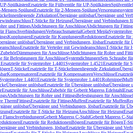
r UP-Spülkästen
Ersatzteile für Füllventile für UP-Spülkästen
Spülventile
-Mengen-Spülung
Ersatzteile für 2-Mengen-Spülung
Versorgungssyste
ücke
Innenliegende Zirkulation
Übergänge unlösbar
Übergänge und Verb
Gewindeanschluss
T-Stücke für Heizung
Übergänge und Verbindungen fü
hre und Fittings
Abdichtungen für Anschlüsse
Abdichtungen für Fitting
für Flanschverbindungen
Verbrauchsmaterial
Geberit Mepla
Systemrohr
tings
Kupplungen
Ersatzteile für Kupplungen
Reduktionen
Ersatzteile fü
Übergänge unlösbar
Übergänge und Verbindungen, lösbar
Ersatzteile fü
deanschluss
Ersatzteile für Verteiler mit Gewindeanschluss
T-Stücke für 
r Zubehör
Dämmungen für Anschlüsse
Abdichtungen für Rohre und Fitti
ile für Befestigungen für Anschlüsse
Systemdichtungen
Sets Schraube fü
1
Ersatzteile für Systemrohre 1.4401
Systemrohre 1.4521
Ersatzteile für
 Bögen
T-Stücke
Ersatzteile für T-Stücke
Innenliegende Zirkulation
Übergä
sbar
Kompensatoren
Ersatzteile für Kompensatoren
Verschlüsse
Ersatztei
Systemrohre 1.4401
Ersatzteile für Systemrohre 1.4401
Rohrnippel
Muff
ücke
Übergänge unlösbar
Ersatzteile für Übergänge unlösbar
Übergänge u
e
Ersatzteile für Anschlüsse
Zubehör für Geberit Mapress Edelstahl
Ersat
ings
Abdichtungen für Rohre und Fittings
Befestigungen für Anschlüsse
re Therm
Fittings
Ersatzteile für Fittings
Muffen
Ersatzteile für Muffen
Re
ergänge unlösbar
Übergänge und Verbindungen, lösbar
Ersatzteile für Ü
eizung
Ersatzteile für T-Stücke für Heizung
Anschlüsse für Heizung
Ersat
ür Flanschverbindungen
Geberit Mapress C-Stahl
Geberit Mapress C-Sta
eduktionen
Ersatzteile für Reduktionen
Bögen
Ersatzteile für Bögen
T-St
ergänge und Verbindungen, lösbar
Ersatzteile für Übergänge und Verb
eizung
Ersatzteile für T-Stücke für Heizung
Anschlüsse für Heizung
Ersat