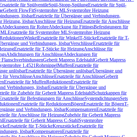
Ersatzteile für Spülventile
Spül-Stopp-Spülung
Ersatzteile für Spül-
me
Geberit FlowFit
Systemrohre ML
Systemrohre Heizung
indungen, lösbar
Ersatzteile für Übergänge und Verbindungen,
r Heizung, lösbar
Anschlüsse für Heizung
Ersatzteile für Anschlüsse
s
Abdeckungen für Rohre
Abdeckung für Fittings
Befestigungen für
e ML
Ersatzteile für Systemrohre ML
Systemrohre Heizung
r Reduktionen
Winkel
Ersatzteile für Winkel
T-Stücke
Ersatzteile für T-
r Übergänge und Verbindungen, lösbar
Verschlüsse
Ersatzteile für
Heizung
Ersatzteile für T-Stücke für Heizung
Anschlüsse für
ngs
Abdichtungen für Anschlüsse
Abdeckungen für
r Flanschverbindungen
Geberit Mapress Edelstahl
Geberit Mapress
 Systemrohre 1.4521
Rohrnippel
Muffen
Ersatzteile für
nge unlösbar
Ersatzteile für Übergänge unlösbar
Übergänge und
le für Verschlüsse
Anschlüsse
Ersatzteile für Anschlüsse
Geberit
en
Ersatzteile für Muffen
Reduktionen
Ersatzteile für
nd Verbindungen, lösbar
Ersatzteile für Übergänge und
zteile für Zubehör für Geberit Mapress Edelstahl
Schutzkappen für
Ersatzteile für Befestigungen für Anschlüsse
Systemdichtungen
Sets
duktionen
Ersatzteile für Reduktionen
Bögen
Ersatzteile für Bögen
T-
bergänge und Verbindungen, lösbar
Kompensatoren
Ersatzteile für
zteile für Anschlüsse für Heizung
Zubehör für Geberit Mapress
hl
Ersatzteile für Geberit Mapress C-Stahl
Systemrohre
ücke
Ersatzteile für T-Stücke
Kreuzstücke
Ersatzteile für
indungen, lösbar
Kompensatoren
Ersatzteile für
zteile für Anschlüsse für Heizung
Zubehör für Geberit Mapress C-