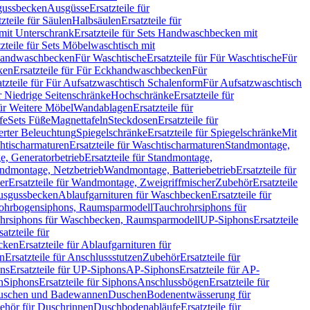
sgussbecken
Ausgüsse
Ersatzteile für
tzteile für Säulen
Halbsäulen
Ersatzteile für
mit Unterschrank
Ersatzteile für Sets Handwaschbecken mit
tzteile für Sets Möbelwaschtisch mit
 Handwaschbecken
Für Waschtische
Ersatzteile für Für Waschtische
Für
ken
Ersatzteile für Für Eckhandwaschbecken
Für
atzteile für Für Aufsatzwaschtisch Schalenform
Für Aufsatzwaschtisch
ür Niedrige Seitenschränke
Hochschränke
Ersatzteile für
für Weitere Möbel
Wandablagen
Ersatzteile für
fe
Sets Füße
Magnettafeln
Steckdosen
Ersatzteile für
ierter Beleuchtung
Spiegelschränke
Ersatzteile für Spiegelschränke
Mit
htischarmaturen
Ersatzteile für Waschtischarmaturen
Standmontage,
, Generatorbetrieb
Ersatzteile für Standmontage,
andmontage, Netzbetrieb
Wandmontage, Batteriebetrieb
Ersatzteile für
er
Ersatzteile für Wandmontage, Zweigriffmischer
Zubehör
Ersatzteile
Ausgussbecken
Ablaufgarnituren für Waschbecken
Ersatzteile für
 Rohrbogensiphons, Raumsparmodell
Tauchrohrsiphons für
rohrsiphons für Waschbecken, Raumsparmodell
UP-Siphons
Ersatzteile
satzteile für
ecken
Ersatzteile für Ablaufgarnituren für
en
Ersatzteile für Anschlussstutzen
Zubehör
Ersatzteile für
ns
Ersatzteile für UP-Siphons
AP-Siphons
Ersatzteile für AP-
n
Siphons
Ersatzteile für Siphons
Anschlussbögen
Ersatzteile für
uschen und Badewannen
Duschen
Bodenentwässerung für
behör für Duschrinnen
Duschbodenabläufe
Ersatzteile für