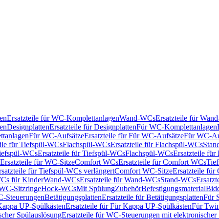
en
Ersatzteile für WC-Komplettanlagen
Wand-WCs
Ersatzteile für Wa
ken
Designplatten
Ersatzteile für Designplatten
Für WC-Komplettanlagen
tanlagen
Für WC-Aufsätze
Ersatzteile für Für WC-Aufsätze
Für WC-Au
eile für Tiefspül-WCs
Flachspül-WCs
Ersatzteile für Flachspül-WCs
Stan
iefspül-WCs
Ersatzteile für Tiefspül-WCs
Flachspül-WCs
Ersatzteile fü
Ersatzteile für WC-Sitze
Comfort WCs
Ersatzteile für Comfort WCs
Tie
rsatzteile für Tiefspül-WCs verlängert
Comfort WC-Sitze
Ersatzteile fü
WCs für Kinder
Wand-WCs
Ersatzteile für Wand-WCs
Stand-WCs
Ersatzt
r WC-Sitzringe
Hock-WCs
Mit Spülung
Zubehör
Befestigungsmaterial
Bide
C-Steuerungen
Betätigungsplatten
Ersatzteile für Betätigungsplatten
Für 
Kappa UP-Spülkästen
Ersatzteile für Für Kappa UP-Spülkästen
Für Twin
scher Spülauslösung
Ersatzteile für WC-Steuerungen mit elektronischer