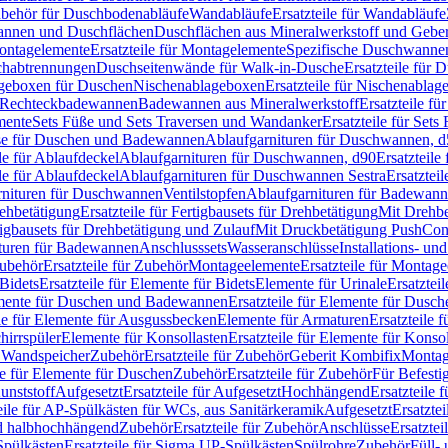
Zubehör für Duschbodenabläufe
Wandabläufe
Ersatzteile für Wandabläufe
wannen und Duschflächen
Duschflächen aus Mineralwerkstoff und Geberi
ntagelemente
Ersatzteile für Montagelemente
Spezifische Duschwanne
schabtrennungen
Duschseitenwände für Walk-in-Dusche
Ersatzteile für
lageboxen für Duschen
Nischenablageboxen
Ersatzteile für Nischenabla
ür Rechteckbadewannen
Badewannen aus Mineralwerkstoff
Ersatzteile f
mente
Sets Füße und Sets Traversen und Wandanker
Ersatzteile für Set
se für Duschen und Badewannen
Ablaufgarnituren für Duschwannen, 
ile für Ablaufdeckel
Ablaufgarnituren für Duschwannen, d90
Ersatzteil
ile für Ablaufdeckel
Ablaufgarnituren für Duschwannen Sestra
Ersatztei
rnituren für Duschwannen
Ventilstopfen
Ablaufgarnituren für Badewann
rehbetätigung
Ersatzteile für Fertigbausets für Drehbetätigung
Mit Drehbe
rtigbausets für Drehbetätigung und Zulauf
Mit Druckbetätigung PushCon
ituren für Badewannen
Anschlusssets
Wasseranschlüsse
Installations- un
ubehör
Ersatzteile für Zubehör
Montageelemente
Ersatzteile für Montag
Bidets
Ersatzteile für Elemente für Bidets
Elemente für Urinale
Ersatztei
mente für Duschen und Badewannen
Ersatzteile für Elemente für Dus
ile für Elemente für Ausgussbecken
Elemente für Armaturen
Ersatzteile 
hirrspüler
Elemente für Konsollasten
Ersatzteile für Elemente für Konso
r Wandspeicher
Zubehör
Ersatzteile für Zubehör
Geberit Kombifix
Montag
le für Elemente für Duschen
Zubehör
Ersatzteile für Zubehör
Für Befesti
unststoff
Aufgesetzt
Ersatzteile für Aufgesetzt
Hochhängend
Ersatzteile
eile für AP-Spülkästen für WCs, aus Sanitärkeramik
Aufgesetzt
Ersatztei
nd halbhochhängend
Zubehör
Ersatzteile für Zubehör
Anschlüsse
Ersatztei
pülkästen
Ersatzteile für Sigma UP-Spülkästen
Spülrohre
Zubehör
Füll- 