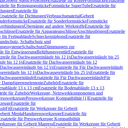
ial
Geberit Silent-Pro
Rohre
Ersatzteile für Rohre
Formstücke
Ersatzteile
zteile für Reinigungsstücke
Formstücke SuperTube
Ersatzteile für
ndungen
Ersatzteile für
Ersatzteile für Dichtungen
Verbrauchsmaterial
Geberit
nderformstücke
Ersatzteile für Sonderformstücke
Formstücke
ckverbindungen
Übergänge auf andere Werkstoffe
Ersatzteile für
schlüsse
Ersatzteile für Apparateanschlüsse
Anschlussbögen
Ersatzteile
e für Fertigabläufe
Schneckensiphons
Ersatzteile für
andschutz, Schallschutz und
rungssysteme
Schallschutz
Dämmungen zur
ile für Entwässerung
Belüftungsventile
Ersatzteile für
tzteile für Dachwassereinläufe bis 12 l/s
Dachwassereinläufe bis 25
fe bis 12 l/s
Ersatzteile für Dachwassereinläufe bis 12
Dachwassereinläufe bis 12 l/s
Ersatzteile für Für Dachwassereinläufe
ereinläufe bis 12 l/s
Dachwassereinläufe bis 25 l/s
Ersatzteile für
Dachwassereinläufe
Ersatzteile für Für Dachwassereinläufe
Für
für Dampfsperrenelemente
Zubehör
Ersatzteile für
nabläufe 13 x 13 cm
Ersatzteile für Bodenabläufe 13 x 13
teile für Zubehör
Werkzeuge, Netzwerkkomponenten und
presswerkzeuge
Presswerkzeuge Kompatibilität [1]
Ersatzteile für
kzeuge
Ersatzteile für
ushFit
Ersatzteile für Werkzeuge für Geberit
Geberit Mepla
Handpresswerkzeuge
Ersatzteile für
rsatzteile für Presswerkzeuge Kompatibilität
rkzeuge für Geberit Mapress
Ersatzteile für Werkzeuge für Geberit