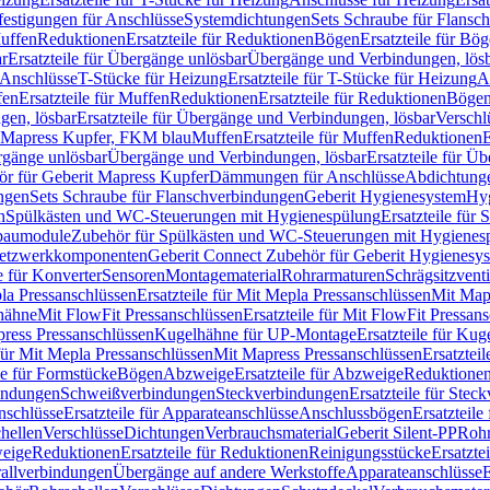
festigungen für Anschlüsse
Systemdichtungen
Sets Schraube für Flansc
Muffen
Reduktionen
Ersatzteile für Reduktionen
Bögen
Ersatzteile für Bö
r
Ersatzteile für Übergänge unlösbar
Übergänge und Verbindungen, lös
r Anschlüsse
T-Stücke für Heizung
Ersatzteile für T-Stücke für Heizung
A
fen
Ersatzteile für Muffen
Reduktionen
Ersatzteile für Reduktionen
Böge
gen, lösbar
Ersatzteile für Übergänge und Verbindungen, lösbar
Verschl
it Mapress Kupfer, FKM blau
Muffen
Ersatzteile für Muffen
Reduktionen
E
ergänge unlösbar
Übergänge und Verbindungen, lösbar
Ersatzteile für Ü
hör für Geberit Mapress Kupfer
Dämmungen für Anschlüsse
Abdichtunge
ngen
Sets Schraube für Flanschverbindungen
Geberit Hygienesystem
Hyg
n
Spülkästen und WC-Steuerungen mit Hygienespülung
Ersatzteile fü
nbaumodule
Zubehör für Spülkästen und WC-Steuerungen mit Hygienes
etzwerkkomponenten
Geberit Connect Zubehör für Geberit Hygienesy
e für Konverter
Sensoren
Montagematerial
Rohrarmaturen
Schrägsitzventi
la Pressanschlüssen
Ersatzteile für Mit Mepla Pressanschlüssen
Mit Map
lhähne
Mit FlowFit Pressanschlüssen
Ersatzteile für Mit FlowFit Pressan
press Pressanschlüssen
Kugelhähne für UP-Montage
Ersatzteile für Ku
 für Mit Mepla Pressanschlüssen
Mit Mapress Pressanschlüssen
Ersatztei
le für Formstücke
Bögen
Abzweige
Ersatzteile für Abzweige
Reduktione
bindungen
Schweißverbindungen
Steckverbindungen
Ersatzteile für Ste
nschlüsse
Ersatzteile für Apparateanschlüsse
Anschlussbögen
Ersatzteil
hellen
Verschlüsse
Dichtungen
Verbrauchsmaterial
Geberit Silent-PP
Roh
weige
Reduktionen
Ersatzteile für Reduktionen
Reinigungsstücke
Ersatzte
allverbindungen
Übergänge auf andere Werkstoffe
Apparateanschlüsse
E