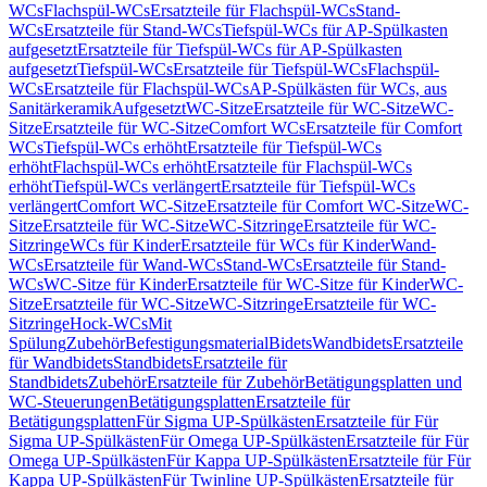
WCs
Flachspül-WCs
Ersatzteile für Flachspül-WCs
Stand-
WCs
Ersatzteile für Stand-WCs
Tiefspül-WCs für AP-Spülkasten
aufgesetzt
Ersatzteile für Tiefspül-WCs für AP-Spülkasten
aufgesetzt
Tiefspül-WCs
Ersatzteile für Tiefspül-WCs
Flachspül-
WCs
Ersatzteile für Flachspül-WCs
AP-Spülkästen für WCs, aus
Sanitärkeramik
Aufgesetzt
WC-Sitze
Ersatzteile für WC-Sitze
WC-
Sitze
Ersatzteile für WC-Sitze
Comfort WCs
Ersatzteile für Comfort
WCs
Tiefspül-WCs erhöht
Ersatzteile für Tiefspül-WCs
erhöht
Flachspül-WCs erhöht
Ersatzteile für Flachspül-WCs
erhöht
Tiefspül-WCs verlängert
Ersatzteile für Tiefspül-WCs
verlängert
Comfort WC-Sitze
Ersatzteile für Comfort WC-Sitze
WC-
Sitze
Ersatzteile für WC-Sitze
WC-Sitzringe
Ersatzteile für WC-
Sitzringe
WCs für Kinder
Ersatzteile für WCs für Kinder
Wand-
WCs
Ersatzteile für Wand-WCs
Stand-WCs
Ersatzteile für Stand-
WCs
WC-Sitze für Kinder
Ersatzteile für WC-Sitze für Kinder
WC-
Sitze
Ersatzteile für WC-Sitze
WC-Sitzringe
Ersatzteile für WC-
Sitzringe
Hock-WCs
Mit
Spülung
Zubehör
Befestigungsmaterial
Bidets
Wandbidets
Ersatzteile
für Wandbidets
Standbidets
Ersatzteile für
Standbidets
Zubehör
Ersatzteile für Zubehör
Betätigungsplatten und
WC-Steuerungen
Betätigungsplatten
Ersatzteile für
Betätigungsplatten
Für Sigma UP-Spülkästen
Ersatzteile für Für
Sigma UP-Spülkästen
Für Omega UP-Spülkästen
Ersatzteile für Für
Omega UP-Spülkästen
Für Kappa UP-Spülkästen
Ersatzteile für Für
Kappa UP-Spülkästen
Für Twinline UP-Spülkästen
Ersatzteile für