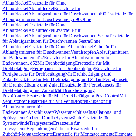
Ablaufdeckel
Ersatzteile für Ohne
Ablaufdeckel
Ablaufdeckel
Ersatzteile für
Ablaufdeckel
Ablaufgarnituren für Duschwannen, d90
Ersatzteile für
Ablaufgarnituren für Duschwannen, d90
Ohne
Ablaufdeckel
Ersatzteile für Ohne
Ablaufdeckel
Ablaufdeckel
Ersatzteile für
Ablaufdeckel
Ablaufgarnituren für Duschwannen Sestra
Ersatzteile
für Ablaufgarnituren für Duschwannen Sestra
Ohne
Ablaufdeckel
Ersatzteile für Ohne Ablaufdeckel
Zubehör für
Ablaufgarnituren für Duschwannen
Ventilstopfen
Ablaufgarnituren
für Badewannen, d52
Ersatzteile für Ablaufgarnituren für
Badewannen, d52
Mit Drehbetätigung
Ersatzteile für Mit
Drehbetätigung
Fertigbausets für Drehbetätigung
Ersatzteile für
Fertigbausets für Drehbetätigung
Mit Drehbetätigung und
Zulauf
Ersatzteile für Mit Drehbetätigung und Zulauf
Fertigbausets
für Drehbetätigung und Zulauf
Ersatzteile für Fertigbausets für
Drehbetätigung und Zulauf
Mit Druckbetätigung
PushControl
Ersatzteile für Mit Druckbetätigung PushControl
Mit
Ventilstopfen
Ersatzteile für Mit Ventilstopfen
Zubehör für
Ablaufgarnituren für
Badewannen
Anschlusssets
Wasseranschlüsse
Installations- und
Spülsysteme
Geberit Duofix
Systemwände
Ersatzteile für
Systemwände
Tragsysteme
Ersatzteile für
Tragsysteme
Beplankungen
Zubehör
Ersatzteile für
Zubehör
Montageelemente
Ersatzteile für Montageelemente
Elemente