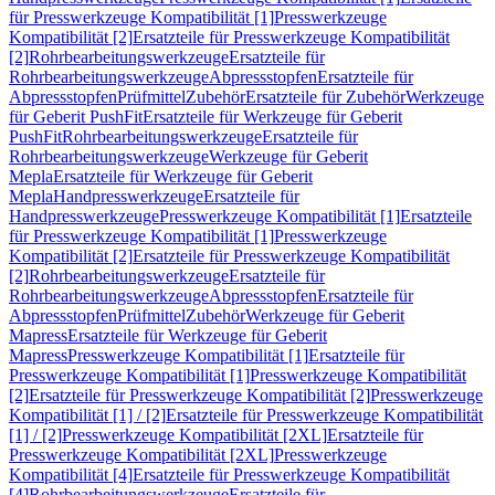
für Presswerkzeuge Kompatibilität [1]
Presswerkzeuge
Kompatibilität [2]
Ersatzteile für Presswerkzeuge Kompatibilität
[2]
Rohrbearbeitungswerkzeuge
Ersatzteile für
Rohrbearbeitungswerkzeuge
Abpressstopfen
Ersatzteile für
Abpressstopfen
Prüfmittel
Zubehör
Ersatzteile für Zubehör
Werkzeuge
für Geberit PushFit
Ersatzteile für Werkzeuge für Geberit
PushFit
Rohrbearbeitungswerkzeuge
Ersatzteile für
Rohrbearbeitungswerkzeuge
Werkzeuge für Geberit
Mepla
Ersatzteile für Werkzeuge für Geberit
Mepla
Handpresswerkzeuge
Ersatzteile für
Handpresswerkzeuge
Presswerkzeuge Kompatibilität [1]
Ersatzteile
für Presswerkzeuge Kompatibilität [1]
Presswerkzeuge
Kompatibilität [2]
Ersatzteile für Presswerkzeuge Kompatibilität
[2]
Rohrbearbeitungswerkzeuge
Ersatzteile für
Rohrbearbeitungswerkzeuge
Abpressstopfen
Ersatzteile für
Abpressstopfen
Prüfmittel
Zubehör
Werkzeuge für Geberit
Mapress
Ersatzteile für Werkzeuge für Geberit
Mapress
Presswerkzeuge Kompatibilität [1]
Ersatzteile für
Presswerkzeuge Kompatibilität [1]
Presswerkzeuge Kompatibilität
[2]
Ersatzteile für Presswerkzeuge Kompatibilität [2]
Presswerkzeuge
Kompatibilität [1] / [2]
Ersatzteile für Presswerkzeuge Kompatibilität
[1] / [2]
Presswerkzeuge Kompatibilität [2XL]
Ersatzteile für
Presswerkzeuge Kompatibilität [2XL]
Presswerkzeuge
Kompatibilität [4]
Ersatzteile für Presswerkzeuge Kompatibilität
[4]
Rohrbearbeitungswerkzeuge
Ersatzteile für