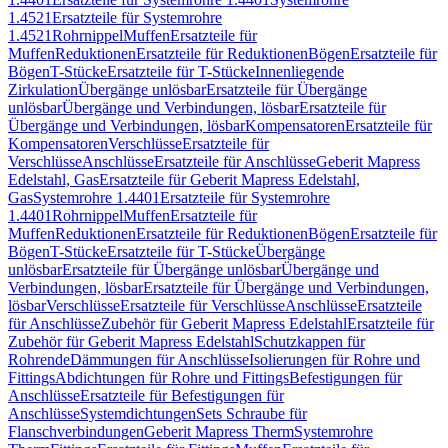
1.4521
Ersatzteile für Systemrohre
1.4521
Rohrnippel
Muffen
Ersatzteile für
Muffen
Reduktionen
Ersatzteile für Reduktionen
Bögen
Ersatzteile für
Bögen
T-Stücke
Ersatzteile für T-Stücke
Innenliegende
Zirkulation
Übergänge unlösbar
Ersatzteile für Übergänge
unlösbar
Übergänge und Verbindungen, lösbar
Ersatzteile für
Übergänge und Verbindungen, lösbar
Kompensatoren
Ersatzteile für
Kompensatoren
Verschlüsse
Ersatzteile für
Verschlüsse
Anschlüsse
Ersatzteile für Anschlüsse
Geberit Mapress
Edelstahl, Gas
Ersatzteile für Geberit Mapress Edelstahl,
Gas
Systemrohre 1.4401
Ersatzteile für Systemrohre
1.4401
Rohrnippel
Muffen
Ersatzteile für
Muffen
Reduktionen
Ersatzteile für Reduktionen
Bögen
Ersatzteile für
Bögen
T-Stücke
Ersatzteile für T-Stücke
Übergänge
unlösbar
Ersatzteile für Übergänge unlösbar
Übergänge und
Verbindungen, lösbar
Ersatzteile für Übergänge und Verbindungen,
lösbar
Verschlüsse
Ersatzteile für Verschlüsse
Anschlüsse
Ersatzteile
für Anschlüsse
Zubehör für Geberit Mapress Edelstahl
Ersatzteile für
Zubehör für Geberit Mapress Edelstahl
Schutzkappen für
Rohrende
Dämmungen für Anschlüsse
Isolierungen für Rohre und
Fittings
Abdichtungen für Rohre und Fittings
Befestigungen für
Anschlüsse
Ersatzteile für Befestigungen für
Anschlüsse
Systemdichtungen
Sets Schraube für
Flanschverbindungen
Geberit Mapress Therm
Systemrohre