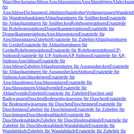
Waschbeckenanschlüsse
Anschlussstutzen
Anschlussbögen
Abdeckung
für
Anschlüsse
Dichtungen
Löthülsen
Standrohre
Verlängerungen
Wandeinb
für Wandeinbaukästen
Ablaufgarnituren für Spülbecken
Ersatzteile
für Ablaufgarnituren für Spülbecken
Rohrbogensiphons
Ersatzteile
für Rohrbogensiphons
Doppelkammersiphons
Ersatzteile für
Doppelkammersiphons
Anschlussstutzen
Ersatzteile für
Anschlussstutzen
Zubehör
Ersatzteile für Zubehör
Ablaufgarnituren
für Geräte
Ersatzteile für Ablaufgarnituren für
Geräte
Rohrbogensiphons
Ersatzteile für Rohrbogensiphons
UP-
Siphons
Ersatzteile für UP-Siphons
AP-Siphons
Ersatzteile für AP-
Siphons
Anschlüsse
Ersatzteile für
Anschlüsse
Zubehör
Ablaufgarnituren für Ausgussbecken
Ersatzteile
für Ablaufgarnituren für Ausgussbecken
Siphons
Ersatzteile für
Siphons
Anschlussbögen
Ersatzteile für
Anschlussbögen
Anschlussstutzen
Ersatzteile für
Anschlussstutzen
Ablaufventile
Ersatzteile für
Ablaufventile
Zubehör
Ersatzteile für Zubehör
Duschen und
Badewannen
Duschen
Bodenentwässerung für Duschen
Ersatzteile
für Bodenentwässerung für Duschen
Duschrinnen
Ersatzteile für
Duschrinnen
Zubehör für Duschrinnen
Ersatzteile für Zubehör für
Duschrinnen
Duschbodenabläufe
Ersatzteile für
Duschbodenabläufe
Zubehör für Duschbodenabläufe
Ersatzteile für
Zubehör für Duschbodenabläufe
Wandabläufe
Ersatzteile für
Wandabläufe
Zubehör für Wandabläufe
Ersatzteile für Zubehör für