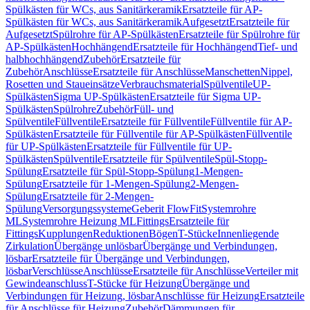
Spülkästen für WCs, aus Sanitärkeramik
Ersatzteile für AP-
Spülkästen für WCs, aus Sanitärkeramik
Aufgesetzt
Ersatzteile für
Aufgesetzt
Spülrohre für AP-Spülkästen
Ersatzteile für Spülrohre für
AP-Spülkästen
Hochhängend
Ersatzteile für Hochhängend
Tief- und
halbhochhängend
Zubehör
Ersatzteile für
Zubehör
Anschlüsse
Ersatzteile für Anschlüsse
Manschetten
Nippel,
Rosetten und Staueinsätze
Verbrauchsmaterial
Spülventile
UP-
Spülkästen
Sigma UP-Spülkästen
Ersatzteile für Sigma UP-
Spülkästen
Spülrohre
Zubehör
Füll- und
Spülventile
Füllventile
Ersatzteile für Füllventile
Füllventile für AP-
Spülkästen
Ersatzteile für Füllventile für AP-Spülkästen
Füllventile
für UP-Spülkästen
Ersatzteile für Füllventile für UP-
Spülkästen
Spülventile
Ersatzteile für Spülventile
Spül-Stopp-
Spülung
Ersatzteile für Spül-Stopp-Spülung
1-Mengen-
Spülung
Ersatzteile für 1-Mengen-Spülung
2-Mengen-
Spülung
Ersatzteile für 2-Mengen-
Spülung
Versorgungssysteme
Geberit FlowFit
Systemrohre
ML
Systemrohre Heizung ML
Fittings
Ersatzteile für
Fittings
Kupplungen
Reduktionen
Bögen
T-Stücke
Innenliegende
Zirkulation
Übergänge unlösbar
Übergänge und Verbindungen,
lösbar
Ersatzteile für Übergänge und Verbindungen,
lösbar
Verschlüsse
Anschlüsse
Ersatzteile für Anschlüsse
Verteiler mit
Gewindeanschluss
T-Stücke für Heizung
Übergänge und
Verbindungen für Heizung, lösbar
Anschlüsse für Heizung
Ersatzteile
für Anschlüsse für Heizung
Zubehör
Dämmungen für