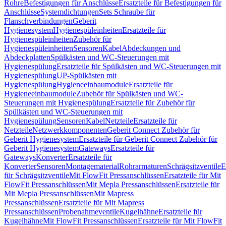
Rohre
Befestigungen für Anschlüsse
Ersatzteile für Befestigungen für
Anschlüsse
Systemdichtungen
Sets Schraube für
Flanschverbindungen
Geberit
Hygienesystem
Hygienespüleinheiten
Ersatzteile für
Hygienespüleinheiten
Zubehör für
Hygienespüleinheiten
Sensoren
Kabel
Abdeckungen und
Abdeckplatten
Spülkästen und WC-Steuerungen mit
Hygienespülung
Ersatzteile für Spülkästen und WC-Steuerungen mit
Hygienespülung
UP-Spülkästen mit
Hygienespülung
Hygieneeinbaumodule
Ersatzteile für
Hygieneeinbaumodule
Zubehör für Spülkästen und WC-
Steuerungen mit Hygienespülung
Ersatzteile für Zubehör für
Spülkästen und WC-Steuerungen mit
Hygienespülung
Sensoren
Kabel
Netzteile
Ersatzteile für
Netzteile
Netzwerkkomponenten
Geberit Connect Zubehör für
Geberit Hygienesystem
Ersatzteile für Geberit Connect Zubehör für
Geberit Hygienesystem
Gateways
Ersatzteile für
Gateways
Konverter
Ersatzteile für
Konverter
Sensoren
Montagematerial
Rohrarmaturen
Schrägsitzventile
E
für Schrägsitzventile
Mit FlowFit Pressanschlüssen
Ersatzteile für Mit
FlowFit Pressanschlüssen
Mit Mepla Pressanschlüssen
Ersatzteile für
Mit Mepla Pressanschlüssen
Mit Mapress
Pressanschlüssen
Ersatzteile für Mit Mapress
Pressanschlüssen
Probenahmeventile
Kugelhähne
Ersatzteile für
Kugelhähne
Mit FlowFit Pressanschlüssen
Ersatzteile für Mit FlowFit