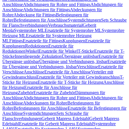
Anschlüsse
Abdichtungen für Rohre und Fittings
Abdichtungen für
Anschlüsse
Abdichtungen für Fittings
Abdeckungen für
Rohre
Abdeckung für Fittings
Befestigungen für
Rohre
Befestigungen für Anschlüsse
Systemdichtungen
Sets Schraube
für Flanschverbindungen
Verbrauchsmaterial
Geberit
Mepla
Systemrohre ML
Ersatzteile für Systemrohre ML
Systemrohre
Heizung ML
Ersatzteile für Systemrohre Heizung
ML
Fittings
Ersatzteile für Fittings
Kupplungen
Ersatzteile für
Kupplungen
Reduktionen
Ersatzteile für
Reduktionen
Winkel
Ersatzteile für Winkel
T-Stücke
Ersatzteile für T-
Stücke
Innenliegende Zirkulation
Übergänge unlösbar
Ersatzteile für
Übergänge unlösbar
Übergänge und Verbindungen, lösbar
Ersatzteile
für Übergänge und Verbindungen, lösbar
Verschlüsse
Ersatzteile für
Verschlüsse
Anschlüsse
Ersatzteile für Anschlüsse
Verteiler mit
Gewindeanschluss
Ersatzteile für Verteiler mit Gewindeanschluss
T-
Stücke für Heizung
Ersatzteile für T-Stücke für Heizung
Anschlüsse
für Heizung
Ersatzteile für Anschlüsse für
Heizung
Zubehör
Ersatzteile für Zubehör
Dämmungen für
Anschlüsse
Abdichtungen für Rohre und Fittings
Abdichtungen für
Anschlüsse
Abdeckungen für Rohre
Befestigungen für
Rohre
Befestigungen für Anschlüsse
Ersatzteile für Befestigungen für
Anschlüsse
Systemdichtungen
Sets Schraube für
Flanschverbindungen
Geberit Mapress Edelstahl
Geberit Mapress
Edelstahl
Ersatzteile für Geberit Mapress Edelstahl
Systemrohre
1.4401
Ersatzteile für Systemrohre 1.4401
Systemrohre