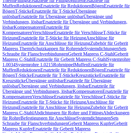
Therm
Fittings
Ersatzteile für Fittings
Muffen
Ersatzteile für
Muffen
Reduktionen
Ersatzteile für Reduktionen
Bögen
Ersatzteile für
Bögen
T-Stücke
Ersatzteile für T-Stücke
Übergänge
unlösbar
Ersatzteile für Übergänge unlösbar
Übergänge und
Verbindungen, lösbar
Ersatzteile für Übergänge und Verbindungen,
lösbar
Kompensatoren
Ersatzteile für
Kompensatoren
Verschlüsse
Ersatzteile für Verschlüsse
T-Stücke für
Heizung
Ersatzteile für T-Stücke für Heizung
Anschlüsse für
Heizung
Ersatzteile für Anschlüsse für Heizung
Zubehör für Geberit
Mapress Therm
Schutzkappen für Rohrende
Systemdichtungen
Sets
Schraube für Flanschverbindungen
Geberit Mapress C-Stahl
Geberit
Mapress C-Stahl
Ersatzteile für Geberit Mapress C-Stahl
Systemrohre
1.0034
Systemrohre 1.0215
Rohrnippel
Muffen
Ersatzteile für
Muffen
Reduktionen
Ersatzteile für Reduktionen
Bögen
Ersatzteile für
Bögen
T-Stücke
Ersatzteile für T-Stücke
Kreuzstücke
Ersatzteile für
Kreuzstücke
Übergänge unlösbar
Ersatzteile für Übergänge
unlösbar
Übergänge und Verbindungen, lösbar
Ersatzteile für
Übergänge und Verbindungen, lösbar
Kompensatoren
Ersatzteile für
Kompensatoren
Verschlüsse
Ersatzteile für Verschlüsse
T-Stücke für
Heizung
Ersatzteile für T-Stücke für Heizung
Anschlüsse für
Heizung
Ersatzteile für Anschlüsse für Heizung
Zubehör für Geberit
Mapress C-Stahl
Abdichtungen für Rohre und Fittings
Abdeckungen
für Rohre
Befestigungen für Anschlüsse
Systemdichtungen
Sets
Schraube für Flanschverbindungen
Geberit Mapress Kupfer
Geberit
Mapress Kupfer
Ersatzteile für Geberit Mapress