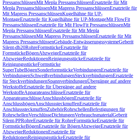
Pressanschlüssen
Mit Mepla Pressanschlüssen
Ersatzteile für Mit
Mepla Pressanschlüssen
Mit Mapress Pressanschlüssen
Ersatzteile für
Mit Mapress Pressanschlüssen
Kugelhähne für UP-
Montage
Ersatzteile für Kugelhähne für UP-Montage
Mit FlowFit
Pressanschlüssen
Ersatzteile für Mit FlowFit Pressanschlüssen
Mit
Mepla Pressanschlüssen
Ersatzteile für Mit Mepla
Pressanschlüssen
Mit Mapress Pressanschlüssen
Ersatzteile für Mit
Mapress Pressanschlüssen
Gebäude-Entwässerungssysteme
Geberit
Silent-db20
Rohre
Formstücke
Ersatzteile für
Formstücke
Bögen
Abzweige
Ersatzteile für
Abzweige
Reduktionen
Reinigungsstücke
Ersatzteile für
Reinigungsstücke
Formstücke
SuperTube
Bögen
Sonderformstücke
Verbindungen
Ersatzteile für
Verbindungen
Schweißverbindungen
Steckverbindungen
Ersatzteile
für Steckverbindungen
Spannverbindungen
Übergänge auf andere
Werkstoffe
Ersatzteile für Übergänge auf andere
Werkstoffe
Apparateanschlüsse
Ersatzteile für
Apparateanschlüsse
Anschlussbögen
Ersatzteile für
Anschlussbögen
Anschlusssteckmuffen
Ersatzteile für
Anschlusssteckmuffen
Zubehör
Rohrschellen
Befestigungen für
Rohrschellen
Verschlüsse
Dichtungen
Verbrauchsmaterial
Geberit
Silent-PP
Rohre
Ersatzteile für Rohre
Formstücke
Ersatzteile für
Formstücke
Bögen
Ersatzteile für Bögen
Abzweige
Ersatzteile für
Abzweige
Reduktionen
Ersatzteile für
Reduktionen
Reinigungsstücke
Ersatzteile für