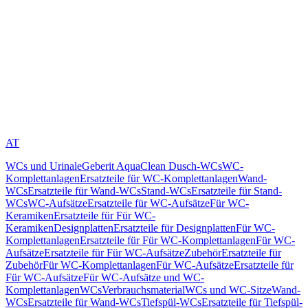
AT
WCs und Urinale
Geberit AquaClean Dusch-WCs
WC-
Komplettanlagen
Ersatzteile für WC-Komplettanlagen
Wand-
WCs
Ersatzteile für Wand-WCs
Stand-WCs
Ersatzteile für Stand-
WCs
WC-Aufsätze
Ersatzteile für WC-Aufsätze
Für WC-
Keramiken
Ersatzteile für Für WC-
Keramiken
Designplatten
Ersatzteile für Designplatten
Für WC-
Komplettanlagen
Ersatzteile für Für WC-Komplettanlagen
Für WC-
Aufsätze
Ersatzteile für Für WC-Aufsätze
Zubehör
Ersatzteile für
Zubehör
Für WC-Komplettanlagen
Für WC-Aufsätze
Ersatzteile für
Für WC-Aufsätze
Für WC-Aufsätze und WC-
Komplettanlagen
WCs
Verbrauchsmaterial
WCs und WC-Sitze
Wand-
WCs
Ersatzteile für Wand-WCs
Tiefspül-WCs
Ersatzteile für Tiefspül-