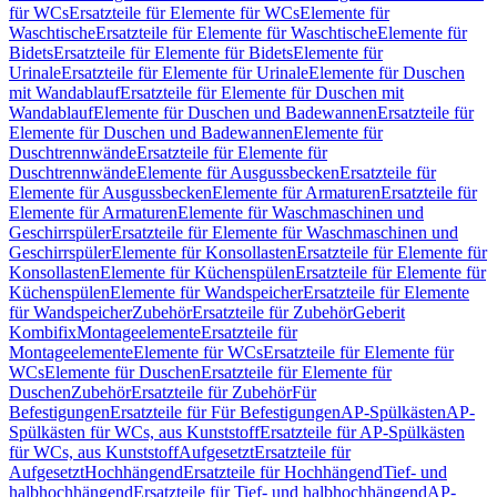
für WCs
Ersatzteile für Elemente für WCs
Elemente für
Waschtische
Ersatzteile für Elemente für Waschtische
Elemente für
Bidets
Ersatzteile für Elemente für Bidets
Elemente für
Urinale
Ersatzteile für Elemente für Urinale
Elemente für Duschen
mit Wandablauf
Ersatzteile für Elemente für Duschen mit
Wandablauf
Elemente für Duschen und Badewannen
Ersatzteile für
Elemente für Duschen und Badewannen
Elemente für
Duschtrennwände
Ersatzteile für Elemente für
Duschtrennwände
Elemente für Ausgussbecken
Ersatzteile für
Elemente für Ausgussbecken
Elemente für Armaturen
Ersatzteile für
Elemente für Armaturen
Elemente für Waschmaschinen und
Geschirrspüler
Ersatzteile für Elemente für Waschmaschinen und
Geschirrspüler
Elemente für Konsollasten
Ersatzteile für Elemente für
Konsollasten
Elemente für Küchenspülen
Ersatzteile für Elemente für
Küchenspülen
Elemente für Wandspeicher
Ersatzteile für Elemente
für Wandspeicher
Zubehör
Ersatzteile für Zubehör
Geberit
Kombifix
Montageelemente
Ersatzteile für
Montageelemente
Elemente für WCs
Ersatzteile für Elemente für
WCs
Elemente für Duschen
Ersatzteile für Elemente für
Duschen
Zubehör
Ersatzteile für Zubehör
Für
Befestigungen
Ersatzteile für Für Befestigungen
AP-Spülkästen
AP-
Spülkästen für WCs, aus Kunststoff
Ersatzteile für AP-Spülkästen
für WCs, aus Kunststoff
Aufgesetzt
Ersatzteile für
Aufgesetzt
Hochhängend
Ersatzteile für Hochhängend
Tief- und
halbhochhängend
Ersatzteile für Tief- und halbhochhängend
AP-