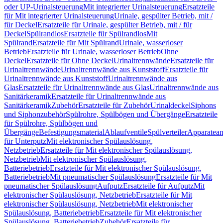
oder UP-Urinalsteuerung
Mit integrierter Urinalsteuerung
Ersatzteile
für Mit integrierter Urinalsteuerung
Urinale, gespülter Betrieb, mit /
für Deckel
Ersatzteile für Urinale, gespülter Betrieb, mit / für
Deckel
Spülrandlos
Ersatzteile für Spülrandlos
Mit
Spülrand
Ersatzteile für Mit Spülrand
Urinale, wasserloser
Betrieb
Ersatzteile für Urinale, wasserloser Betrieb
Ohne
Deckel
Ersatzteile für Ohne Deckel
Urinaltrennwände
Ersatzteile für
Urinaltrennwände
Urinaltrennwände aus Kunststoff
Ersatzteile für
Urinaltrennwände aus Kunststoff
Urinaltrennwände aus
Glas
Ersatzteile für Urinaltrennwände aus Glas
Urinaltrennwände aus
Sanitärkeramik
Ersatzteile für Urinaltrennwände aus
Sanitärkeramik
Zubehör
Ersatzteile für Zubehör
Urinaldeckel
Siphons
und Siphonzubehör
Spülrohre, Spülbögen und Übergänge
Ersatzteile
für Spülrohre, Spülbögen und
Übergänge
Befestigungsmaterial
Ablaufventile
Spülverteiler
Apparatean
für Unterputz
Mit elektronischer Spülauslösung,
Netzbetrieb
Ersatzteile für Mit elektronischer Spülauslösung,
Netzbetrieb
Mit elektronischer Spülauslösung,
Batteriebetrieb
Ersatzteile für Mit elektronischer Spülauslösung,
Batteriebetrieb
Mit pneumatischer Spülauslösung
Ersatzteile für Mit
pneumatischer Spülauslösung
Aufputz
Ersatzteile für Aufputz
Mit
elektronischer Spülauslösung, Netzbetrieb
Ersatzteile für Mit
elektronischer Spülauslösung, Netzbetrieb
Mit elektronischer
Spülauslösung, Batteriebetrieb
Ersatzteile für Mit elektronischer
Spülauslösung, Batteriebetrieb
Zubehör
Ersatzteile für