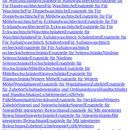
für Waschtischunterschränke
Für Handwaschbecken
Ersatzteile für
Für Handwaschbecken
Für Waschtische
Ersatzteile für Für
Waschtische
Für Doppelwaschtische
Ersatzteile für Für
Doppelwaschtische
Für Möbelwaschtische
Ersatzteile für Für
Möbelwaschtische
Für Eckhandwaschbecken
Ersatzteile für Für
Eckhandwaschbecken
Für Eckwaschtische
Ersatzteile für Für
Eckwaschtische
Waschtischplatten
Ersatzteile für
Waschtischplatten
Für Aufsatzwaschtisch Schalenform
Ersatzteile für
Für Aufsatzwaschtisch Schalenform
Für Aufsatzwaschtisch
rechteckig
Ersatzteile für Für Aufsatzwaschtisch
rechteckig
Seitenschränke
Ersatzteile für Seitenschränke
Niedrige
Seitenschränke
Ersatzteile für Niedrige
Seitenschränke
Hochschränke
Ersatzteile für
Hochschränke
Mittelhochschränke
Ersatzteile für
Mittelhochschränke
Hängeschränke
Ersatzteile für
Hängeschränke
Weitere Möbel
Ersatzteile für Weitere
Möbel
Wandablagen
Ersatzteile für Wandablagen
Zubehör
Ersatzteile
für Zubehör
Schubladeneinsätze und Ordnungsboxen
Handtuchhalter
und Handtuchhaken
Lichtelemente
Griffe
Sets
Füße
Magnettafeln
Steckdosen
Ersatzteile für Steckdosen
Weiteres
Zubehör
Spiegel und Spiegelschränke
Spiegel
Ersatzteile für
Spiegel
Mit integrierter Beleuchtung
Ersatzteile für Mit integrierter
Beleuchtung
Spiegelschränke
Ersatzteile für Spiegelschränke
Mit
integrierter Beleuchtung
Ersatzteile für Mit integrierter
Beleuchtung
Zubehör
Lichtelemente
Griffe
Weiteres