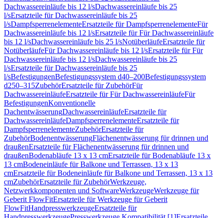
Dachwassereinläufe bis 12 l/s
Dachwassereinläufe bis 25
l/s
Ersatzteile für Dachwassereinläufe bis 25
l/s
Dampfsperrenelemente
Ersatzteile für Dampfsperrenelemente
Für
Dachwassereinläufe bis 12 l/s
Ersatzteile für Für Dachwassereinläufe
bis 12 l/s
Dachwassereinläufe bis 25 l/s
Notüberläufe
Ersatzteile für
Notüberläufe
Für Dachwassereinläufe bis 12 l/s
Ersatzteile für Für
Dachwassereinläufe bis 12 l/s
Dachwassereinläufe bis 25
l/s
Ersatzteile für Dachwassereinläufe bis 25
l/s
Befestigungen
Befestigungssystem d40–200
Befestigungssystem
d250–315
Zubehör
Ersatzteile für Zubehör
Für
Dachwassereinläufe
Ersatzteile für Für Dachwassereinläufe
Für
Befestigungen
Konventionelle
Dachentwässerung
Dachwassereinläufe
Ersatzteile für
Dachwassereinläufe
Dampfsperrenelemente
Ersatzteile für
Dampfsperrenelemente
Zubehör
Ersatzteile für
Zubehör
Bodenentwässerung
Flächenentwässerung für drinnen und
draußen
Ersatzteile für Flächenentwässerung für drinnen und
draußen
Bodenabläufe 13 x 13 cm
Ersatzteile für Bodenabläufe 13 x
13 cm
Bodeneinläufe für Balkone und Terrassen, 13 x 13
cm
Ersatzteile für Bodeneinläufe für Balkone und Terrassen, 13 x 13
cm
Zubehör
Ersatzteile für Zubehör
Werkzeuge,
Netzwerkkomponenten und Software
Werkzeuge
Werkzeuge für
Geberit FlowFit
Ersatzteile für Werkzeuge für Geberit
FlowFit
Handpresswerkzeuge
Ersatzteile für
Handpresswerkzeuge
Presswerkzeuge Kompatibilität [1]
Ersatzteile