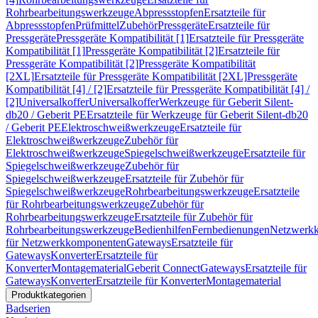
Rohrbearbeitungswerkzeuge
Abpressstopfen
Ersatzteile für
Abpressstopfen
Prüfmittel
Zubehör
Pressgeräte
Ersatzteile für
Pressgeräte
Pressgeräte Kompatibilität [1]
Ersatzteile für Pressgeräte
Kompatibilität [1]
Pressgeräte Kompatibilität [2]
Ersatzteile für
Pressgeräte Kompatibilität [2]
Pressgeräte Kompatibilität
[2XL]
Ersatzteile für Pressgeräte Kompatibilität [2XL]
Pressgeräte
Kompatibilität [4] / [2]
Ersatzteile für Pressgeräte Kompatibilität [4] /
[2]
Universalkoffer
Universalkoffer
Werkzeuge für Geberit Silent-
db20 / Geberit PE
Ersatzteile für Werkzeuge für Geberit Silent-db20
/ Geberit PE
Elektroschweißwerkzeuge
Ersatzteile für
Elektroschweißwerkzeuge
Zubehör für
Elektroschweißwerkzeuge
Spiegelschweißwerkzeuge
Ersatzteile für
Spiegelschweißwerkzeuge
Zubehör für
Spiegelschweißwerkzeuge
Ersatzteile für Zubehör für
Spiegelschweißwerkzeuge
Rohrbearbeitungswerkzeuge
Ersatzteile
für Rohrbearbeitungswerkzeuge
Zubehör für
Rohrbearbeitungswerkzeuge
Ersatzteile für Zubehör für
Rohrbearbeitungswerkzeuge
Bedienhilfen
Fernbedienungen
Netzwerk
für Netzwerkkomponenten
Gateways
Ersatzteile für
Gateways
Konverter
Ersatzteile für
Konverter
Montagematerial
Geberit Connect
Gateways
Ersatzteile für
Gateways
Konverter
Ersatzteile für Konverter
Montagematerial
Produktkategorien
Badserien