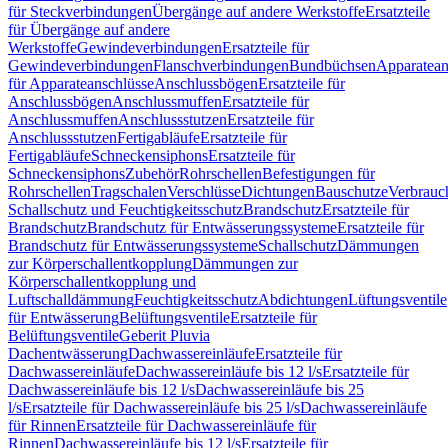
für Steckverbindungen
Übergänge auf andere Werkstoffe
Ersatzteile
für Übergänge auf andere
Werkstoffe
Gewindeverbindungen
Ersatzteile für
Gewindeverbindungen
Flanschverbindungen
Bundbüchsen
Apparatean
für Apparateanschlüsse
Anschlussbögen
Ersatzteile für
Anschlussbögen
Anschlussmuffen
Ersatzteile für
Anschlussmuffen
Anschlussstutzen
Ersatzteile für
Anschlussstutzen
Fertigabläufe
Ersatzteile für
Fertigabläufe
Schneckensiphons
Ersatzteile für
Schneckensiphons
Zubehör
Rohrschellen
Befestigungen für
Rohrschellen
Tragschalen
Verschlüsse
Dichtungen
Bauschutze
Verbrauc
Schallschutz und Feuchtigkeitsschutz
Brandschutz
Ersatzteile für
Brandschutz
Brandschutz für Entwässerungssysteme
Ersatzteile für
Brandschutz für Entwässerungssysteme
Schallschutz
Dämmungen
zur Körperschallentkopplung
Dämmungen zur
Körperschallentkopplung und
Luftschalldämmung
Feuchtigkeitsschutz
Abdichtungen
Lüftungsventile
für Entwässerung
Belüftungsventile
Ersatzteile für
Belüftungsventile
Geberit Pluvia
Dachentwässerung
Dachwassereinläufe
Ersatzteile für
Dachwassereinläufe
Dachwassereinläufe bis 12 l/s
Ersatzteile für
Dachwassereinläufe bis 12 l/s
Dachwassereinläufe bis 25
l/s
Ersatzteile für Dachwassereinläufe bis 25 l/s
Dachwassereinläufe
für Rinnen
Ersatzteile für Dachwassereinläufe für
Rinnen
Dachwassereinläufe bis 12 l/s
Ersatzteile für