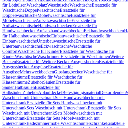
für Löthülsen
Waschplatz
Waschtische
Waschtische
Ersatzteile für
Waschtische
Doppelwaschtische
Ersatzteile für
Doppelwaschtische
Möbelwaschtische
Ersatzteile für
Möbelwaschtische
Aufsatzwaschtische
Ersatzteile für
Aufsatzwaschtische
Handwaschbecken
Ersatzteile für
Handwaschbecken
Aufsatzhandwaschbecken
Eckhandwaschbecken
H
für Halbeinbauwaschtische
Einbauwaschtische
Ersatzteile für
Einbauwaschtische
Unterbauwaschtische
Ersatzteile für
Unterbauwaschtische
Eckwaschtische
Waschtische
Comfort
Waschtische für Kinder
Ersatzteile für Waschtische für
Kinder
Waschtische
Waschrinnen
Ersatzteile für Waschrinnen
Weitere
Becken
Ersatzteile für Weitere Becken
Ausgussbecken
Ersatzteile für
Ausgussbecken
Ausgüsse
Ersatzteile für
Ausgüsse
Mehrzweckbecken
Gipsfangbecken
Waschtische für
Klassenräume
Ersatzteile für Waschtische für
Klassenräume
Zubehör
Säulen
Ersatzteile für
Säulen
Halbsäulen
Ersatzteile für
Halbsäulen
Zubehör
Ablaufdeckel
Befestigungsmaterial
Dekorblenden
W
Waschtisch mit Unterschrank
Sets Handwaschbecken mit
Unterschrank
Ersatzteile für Sets Handwaschbecken mit
Unterschrank
Sets Waschtisch mit Unterschrank
Ersatzteile für Sets
Waschtisch mit Unterschrank
Sets Möbelwaschtisch mit
Unterschrank
Ersatzteile für Sets Möbelwaschtisch mit
Unterschrank
Badezimmermöbel
Waschtischunterschränke
Ersatzteile