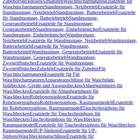
Zubehör
Steckdosen
Armaturen
Waschtischarmaturen
Ersatzteile für
Waschtischarmaturen
Standmontage, Netzbetrieb
Ersatzteile für
Standmontage, Netzbetrieb
Standmontage, Batteriebetrieb
Ersatzteile
für Standmontage, Batteriebetrieb
Standmontage,
Generatorbetrieb
Ersatzteile für Standmontage,
Generatorbetrieb
Standmontage, Einhebelmischer
Ersatzteile für
Standmontage, Einhebelmischer
Wandmontage,
Netzbetrieb
Ersatzteile für Wandmontage, Netzbetrieb
Wandmontage,
Batteriebetrieb
Ersatzteile für Wandmontage,
Batteriebetrieb
Wandmontage, Generatorbetrieb
Ersatzteile für
Wandmontage, Generatorbetrieb
Wandmontage,
Zweigriffmischer
Ersatzteile für Wandmontage,
Zweigriffmischer
Zubehör
Ersatzteile für Zubehör
Für
Waschtischarmaturen
Ersatzteile für Für
Waschtischarmaturen
Apparateanschlüsse für Waschplatz,
Spülbecken, Geräte und Ausgussbecken
Ablaufgarnituren für
Waschbecken
Ersatzteile für Ablaufgarnituren für
Waschbecken
Rohrbogensiphons
Ersatzteile für
Rohrbogensiphons
Rohrbogensiphons, Raumsparmodell
Ersatzteile
für Rohrbogensiphons, Raumsparmodell
Tauchrohrsiphons für
Waschbecken
Ersatzteile für Tauchrohrsiphons für
Waschbecken
Tauchrohrsiphons für Waschbecken,
Raumsparmodell
Ersatzteile für Tauchrohrsiphons für Waschbecken,
Raumsparmodell
UP-Siphons
Ersatzteile für UP-
Siphons
Waschbeckenanschlüsse
Ersatzteile für