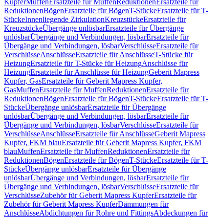
Kupfer
Muffen
Ersatzteile für Muffen
Reduktionen
Ersatzteile für
Reduktionen
Bögen
Ersatzteile für Bögen
T-Stücke
Ersatzteile für T-
Stücke
Innenliegende Zirkulation
Kreuzstücke
Ersatzteile für
Kreuzstücke
Übergänge unlösbar
Ersatzteile für Übergänge
unlösbar
Übergänge und Verbindungen, lösbar
Ersatzteile für
Übergänge und Verbindungen, lösbar
Verschlüsse
Ersatzteile für
Verschlüsse
Anschlüsse
Ersatzteile für Anschlüsse
T-Stücke für
Heizung
Ersatzteile für T-Stücke für Heizung
Anschlüsse für
Heizung
Ersatzteile für Anschlüsse für Heizung
Geberit Mapress
Kupfer, Gas
Ersatzteile für Geberit Mapress Kupfer,
Gas
Muffen
Ersatzteile für Muffen
Reduktionen
Ersatzteile für
Reduktionen
Bögen
Ersatzteile für Bögen
T-Stücke
Ersatzteile für T-
Stücke
Übergänge unlösbar
Ersatzteile für Übergänge
unlösbar
Übergänge und Verbindungen, lösbar
Ersatzteile für
Übergänge und Verbindungen, lösbar
Verschlüsse
Ersatzteile für
Verschlüsse
Anschlüsse
Ersatzteile für Anschlüsse
Geberit Mapress
Kupfer, FKM blau
Ersatzteile für Geberit Mapress Kupfer, FKM
blau
Muffen
Ersatzteile für Muffen
Reduktionen
Ersatzteile für
Reduktionen
Bögen
Ersatzteile für Bögen
T-Stücke
Ersatzteile für T-
Stücke
Übergänge unlösbar
Ersatzteile für Übergänge
unlösbar
Übergänge und Verbindungen, lösbar
Ersatzteile für
Übergänge und Verbindungen, lösbar
Verschlüsse
Ersatzteile für
Verschlüsse
Zubehör für Geberit Mapress Kupfer
Ersatzteile für
Zubehör für Geberit Mapress Kupfer
Dämmungen für
Anschlüsse
Abdichtungen für Rohre und Fittings
Abdeckungen für