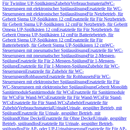
Für Twinline UP-Spülkästen
Zubehör
Verbrauchsmaterial
WC-
Steuerungen mit elektronischer Spülauslösung
Ersatzteile für WC-
Steuerungen mit elektronischer Spülauslösung
Für Netzbetrieb, für
Geberit Sigma UP-Spülkästen 12 cm
Ersatzteile für Für Netzbetrieb,
für Geberit Sigma UP-Spülkästen 12 cm
Für Netzbetrieb, für Geberit
Omega UP-Spülkästen 12 cm
Ersatzteile für Für Netzbetrieb, für
Geberit Omega UP-Spülkästen 12 cm
Für Batteriebetrieb, für
Geberit Sigma UP-Spülkästen 12 cm
Ersatzteile für Für
Batteriebetrieb, für Geberit Sigma UP-Spülkästen 12 cm
WC-
Steuerungen mit pneumatischer Spülauslösung
Ersatzteile für WC-
Steuerungen mit pneumatischer Spülauslösung
Für 2-Mengen-
Spülung
Ersatzteile für Für 2-Mengen-Spülung
Für 1-Mengen-
Spülung
Ersatzteile für Für 1-Mengen-Spülung
Zubehör für WC-
Steuerungen
Ersatzteile für Zubehör für WC-
Steuerungen
Rohbausets
Ersatzteile für Rohbausets
Für WC-
Steuerungen mit elektronischer Spülauslösung
Ersatzteile für Für
WC-Steuerungen mit elektronischer Spülauslösung
Geberit Monolith
Sanitärmodule
Sanitärmodule für WCs
Ersatzteile für Sanitärmodule
für WCs
Für Wand-WCs
Ersatzteile für Für Wand-WCs
Für Stand-
WCs
Ersatzteile für Für Stand-WCs
Zubehör
Ersatzteile für
Zubehör
Verbrauchsmaterial
Urinale
Urinale, gespülter Betrieb, mit
Spülrand
Ersatzteile für Urinale, gespülter Betrieb, mit
Spülrand
Ohne Deckel
Ersatzteile für Ohne Deckel
Urinale, gespülter
Betrieb, spülrandlos
Ersatzteile für Urinale, gespülter Betrieb,
spülrandlos
Für AP- oder UP-Urinalsteuerung
Ersatzteile für Für AP-