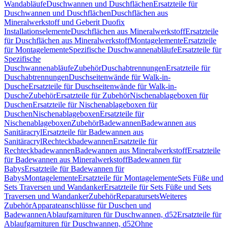
Wandabläufe
Duschwannen und Duschflächen
Ersatzteile für
Duschwannen und Duschflächen
Duschflächen aus
Mineralwerkstoff und Geberit Duofix
Installationselemente
Duschflächen aus Mineralwerkstoff
Ersatzteile
für Duschflächen aus Mineralwerkstoff
Montagelemente
Ersatzteile
für Montagelemente
Spezifische Duschwannenabläufe
Ersatzteile für
Spezifische
Duschwannenabläufe
Zubehör
Duschabtrennungen
Ersatzteile für
Duschabtrennungen
Duschseitenwände für Walk-in-
Dusche
Ersatzteile für Duschseitenwände für Walk-in-
Dusche
Zubehör
Ersatzteile für Zubehör
Nischenablageboxen für
Duschen
Ersatzteile für Nischenablageboxen für
Duschen
Nischenablageboxen
Ersatzteile für
Nischenablageboxen
Zubehör
Badewannen
Badewannen aus
Sanitäracryl
Ersatzteile für Badewannen aus
Sanitäracryl
Rechteckbadewannen
Ersatzteile für
Rechteckbadewannen
Badewannen aus Mineralwerkstoff
Ersatzteile
für Badewannen aus Mineralwerkstoff
Badewannen für
Babys
Ersatzteile für Badewannen für
Babys
Montagelemente
Ersatzteile für Montagelemente
Sets Füße und
Sets Traversen und Wandanker
Ersatzteile für Sets Füße und Sets
Traversen und Wandanker
Zubehör
Reparatursets
Weiteres
Zubehör
Apparateanschlüsse für Duschen und
Badewannen
Ablaufgarnituren für Duschwannen, d52
Ersatzteile für
Ablaufgarnituren für Duschwannen, d52
Ohne