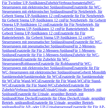
Für Twinline UP-Spülkästen
Zubehör
Verbrauchsmaterial
WC-
Steuerungen mit elektronischer Spülauslösung
Ersatzteile für WC-
Steuerungen mit elektronischer Spülauslösung
Für Netzbetrieb, für
Geberit Sigma UP-Spülkästen 12 cm
Ersatzteile für Für Netzbetrieb,
für Geberit Sigma UP-Spülkästen 12 cm
Für Netzbetrieb, für Geberit
Omega UP-Spülkästen 12 cm
Ersatzteile für Für Netzbetrieb, für
Geberit Omega UP-Spülkästen 12 cm
Für Batteriebetrieb, für
Geberit Sigma UP-Spülkästen 12 cm
Ersatzteile für Für
Batteriebetrieb, für Geberit Sigma UP-Spülkästen 12 cm
WC-
Steuerungen mit pneumatischer Spülauslösung
Ersatzteile für WC-
Steuerungen mit pneumatischer Spülauslösung
Für 2-Mengen-
Spülung
Ersatzteile für Für 2-Mengen-Spülung
Für 1-Mengen-
Spülung
Ersatzteile für Für 1-Mengen-Spülung
Zubehör für WC-
Steuerungen
Ersatzteile für Zubehör für WC-
Steuerungen
Rohbausets
Ersatzteile für Rohbausets
Für WC-
Steuerungen mit elektronischer Spülauslösung
Ersatzteile für Für
WC-Steuerungen mit elektronischer Spülauslösung
Geberit Monolith
Sanitärmodule
Sanitärmodule für WCs
Ersatzteile für Sanitärmodule
für WCs
Für Wand-WCs
Ersatzteile für Für Wand-WCs
Für Stand-
WCs
Ersatzteile für Für Stand-WCs
Zubehör
Ersatzteile für
Zubehör
Verbrauchsmaterial
Urinale
Urinale, gespülter Betrieb, mit
Spülrand
Ersatzteile für Urinale, gespülter Betrieb, mit
Spülrand
Ohne Deckel
Ersatzteile für Ohne Deckel
Urinale, gespülter
Betrieb, spülrandlos
Ersatzteile für Urinale, gespülter Betrieb,
spülrandlos
Für AP- oder UP-Urinalsteuerung
Ersatzteile für Für AP-