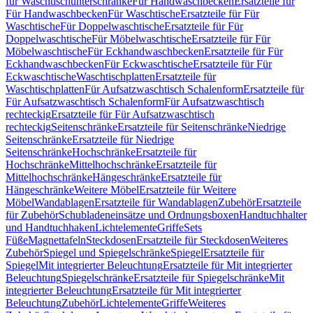
für Waschtischunterschränke
Für Handwaschbecken
Ersatzteile für
Für Handwaschbecken
Für Waschtische
Ersatzteile für Für
Waschtische
Für Doppelwaschtische
Ersatzteile für Für
Doppelwaschtische
Für Möbelwaschtische
Ersatzteile für Für
Möbelwaschtische
Für Eckhandwaschbecken
Ersatzteile für Für
Eckhandwaschbecken
Für Eckwaschtische
Ersatzteile für Für
Eckwaschtische
Waschtischplatten
Ersatzteile für
Waschtischplatten
Für Aufsatzwaschtisch Schalenform
Ersatzteile für
Für Aufsatzwaschtisch Schalenform
Für Aufsatzwaschtisch
rechteckig
Ersatzteile für Für Aufsatzwaschtisch
rechteckig
Seitenschränke
Ersatzteile für Seitenschränke
Niedrige
Seitenschränke
Ersatzteile für Niedrige
Seitenschränke
Hochschränke
Ersatzteile für
Hochschränke
Mittelhochschränke
Ersatzteile für
Mittelhochschränke
Hängeschränke
Ersatzteile für
Hängeschränke
Weitere Möbel
Ersatzteile für Weitere
Möbel
Wandablagen
Ersatzteile für Wandablagen
Zubehör
Ersatzteile
für Zubehör
Schubladeneinsätze und Ordnungsboxen
Handtuchhalter
und Handtuchhaken
Lichtelemente
Griffe
Sets
Füße
Magnettafeln
Steckdosen
Ersatzteile für Steckdosen
Weiteres
Zubehör
Spiegel und Spiegelschränke
Spiegel
Ersatzteile für
Spiegel
Mit integrierter Beleuchtung
Ersatzteile für Mit integrierter
Beleuchtung
Spiegelschränke
Ersatzteile für Spiegelschränke
Mit
integrierter Beleuchtung
Ersatzteile für Mit integrierter
Beleuchtung
Zubehör
Lichtelemente
Griffe
Weiteres