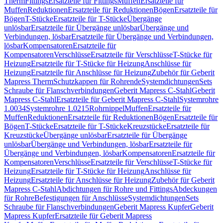
Therm
Fittings
Ersatzteile für Fittings
Muffen
Ersatzteile für
Muffen
Reduktionen
Ersatzteile für Reduktionen
Bögen
Ersatzteile für
Bögen
T-Stücke
Ersatzteile für T-Stücke
Übergänge
unlösbar
Ersatzteile für Übergänge unlösbar
Übergänge und
Verbindungen, lösbar
Ersatzteile für Übergänge und Verbindungen,
lösbar
Kompensatoren
Ersatzteile für
Kompensatoren
Verschlüsse
Ersatzteile für Verschlüsse
T-Stücke für
Heizung
Ersatzteile für T-Stücke für Heizung
Anschlüsse für
Heizung
Ersatzteile für Anschlüsse für Heizung
Zubehör für Geberit
Mapress Therm
Schutzkappen für Rohrende
Systemdichtungen
Sets
Schraube für Flanschverbindungen
Geberit Mapress C-Stahl
Geberit
Mapress C-Stahl
Ersatzteile für Geberit Mapress C-Stahl
Systemrohre
1.0034
Systemrohre 1.0215
Rohrnippel
Muffen
Ersatzteile für
Muffen
Reduktionen
Ersatzteile für Reduktionen
Bögen
Ersatzteile für
Bögen
T-Stücke
Ersatzteile für T-Stücke
Kreuzstücke
Ersatzteile für
Kreuzstücke
Übergänge unlösbar
Ersatzteile für Übergänge
unlösbar
Übergänge und Verbindungen, lösbar
Ersatzteile für
Übergänge und Verbindungen, lösbar
Kompensatoren
Ersatzteile für
Kompensatoren
Verschlüsse
Ersatzteile für Verschlüsse
T-Stücke für
Heizung
Ersatzteile für T-Stücke für Heizung
Anschlüsse für
Heizung
Ersatzteile für Anschlüsse für Heizung
Zubehör für Geberit
Mapress C-Stahl
Abdichtungen für Rohre und Fittings
Abdeckungen
für Rohre
Befestigungen für Anschlüsse
Systemdichtungen
Sets
Schraube für Flanschverbindungen
Geberit Mapress Kupfer
Geberit
Mapress Kupfer
Ersatzteile für Geberit Mapress