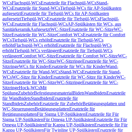
WCs
Flachspül-WCs
Ersatzteile für Flachspül-WCs
Stand-
WCs
Ersatzteile für Stand-WCs
Tiefspül-WCs für AP-Spülkasten
aufgesetzt
Ersatzteile für Tiefspül-WCs für AP-Spülkasten
aufgesetzt
Tiefspül-WCs
Ersatzteile für Tiefspül-WCs
Flachspül-
WCs
Ersatzteile für Flachspül-WCs
AP-Spülkästen für WCs, aus
Sanitärkeramik
Aufgesetzt
WC-Sitze
Ersatzteile für WC-Sitze
WC-
Sitze
Ersatzteile für WC-Sitze
Comfort WCs
Ersatzteile für Comfort
WCs
Tiefspül-WCs erhöht
Ersatzteile für Tiefspül-WCs
erhöht
Flachspül-WCs erhöht
Ersatzteile für Flachspül-WCs
erhöht
Tiefspül-WCs verlängert
Ersatzteile für Tiefspül-WCs
verlängert
Comfort WC-Sitze
Ersatzteile für Comfort WC-Sitze
WC-
Sitze
Ersatzteile für WC-Sitze
WC-Sitzringe
Ersatzteile für WC-
Sitzringe
WCs für Kinder
Ersatzteile für WCs für Kinder
Wand-
WCs
Ersatzteile für Wand-WCs
Stand-WCs
Ersatzteile für Stand-
WCs
WC-Sitze für Kinder
Ersatzteile für WC-Sitze für Kinder
WC-
Sitze
Ersatzteile für WC-Sitze
WC-Sitzringe
Ersatzteile für WC-
Sitzringe
Hock-WCs
Mit
Spülung
Zubehör
Befestigungsmaterial
Bidets
Wandbidets
Ersatzteile
für Wandbidets
Standbidets
Ersatzteile für
Standbidets
Zubehör
Ersatzteile für Zubehör
Betätigungsplatten und
WC-Steuerungen
Betätigungsplatten
Ersatzteile für
Betätigungsplatten
Für Sigma UP-Spülkästen
Ersatzteile für Für
Sigma UP-Spülkästen
Für Omega UP-Spülkästen
Ersatzteile für Für
Omega UP-Spülkästen
Für Kappa UP-Spülkästen
Ersatzteile für Für
Kappa UP-Spülkästen
Für Twinline UP-Spülkästen
Ersatzteile für