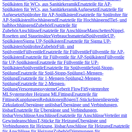
Spülkästen für WCs, aus Sanitärkeramik
Ersatzteile für AP-
Spülkästen für WCs, aus Sanitärkeramik
Aufgesetzt
Ersatzteile für
Aufgesetzt
Spülrohre für AP-Spülkästen
Ersatzteile für Spülrohre für
AP-Spülkästen
Hochhängend
Ersatzteile für Hochhängend
Tief- und
halbhochhängend
Zubehör
Ersatzteile für
Zubehör
Anschlüsse
Ersatzteile für Anschlüsse
Manschetten
Nippel,
Rosetten und Staueinsätze
Verbrauchsmaterial
Spülventile
UP-
Spülkästen
Sigma UP-Spülkästen
Ersatzteile für Sigma UP-
Spülkästen
Spülrohre
Zubehör
Füll- und
Spülventile
Füllventile
Ersatzteile für Füllventile
Füllventile für AP-
Spülkästen
Ersatzteile für Füllventile für AP-Spülkästen
Füllventile
für UP-Spülkästen
Ersatzteile für Füllventile für UP-
Spülkästen
Spülventile
Ersatzteile für Spülventile
Spül-Stopp-
Spülung
Ersatzteile für Spül-Stopp-Spülung
1-Mengen-
Spülung
Ersatzteile für 1-Mengen-Spülung
2-Mengen-
Spülung
Ersatzteile für 2-Mengen-
Spülung
Versorgungssysteme
Geberit FlowFit
Systemrohre
ML
Systemrohre Heizung ML
Fittings
Ersatzteile für
Fittings
Kupplungen
Reduktionen
Bögen
T-Stücke
Innenliegende
Zirkulation
Übergänge unlösbar
Übergänge und Verbindungen,
lösbar
Ersatzteile für Übergänge und Verbindungen,
lösbar
Verschlüsse
Anschlüsse
Ersatzteile für Anschlüsse
Verteiler mit
Gewindeanschluss
T-Stücke für Heizung
Übergänge und
Verbindungen für Heizung, lösbar
Anschlüsse für Heizung
Ersatzteile
für Anschlüsse für Heizung
Zubehör
Dämmungen für