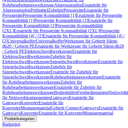
Rohrbearbeitungswerkzeuge
Abpressstopfen
Ersatzteile für
Abpressstopfen
Prüfmittel
Zubehör
Pressgeräte
Ersatzteile für
Pressgeräte
Pressgeräte Kompatibilität [1]
Ersatzteile für Pressgeräte
Kompatibilität [1]
Pressgeräte Kompatibilität [2]
Ersatzteile für
Pressgeräte Kompatibilität [2]
Pressgeräte Kompatibilität
[2XL]
Ersatzteile für Pressgeräte Kompatibilität [2XL]
Pressgeräte
Kompatibilität [4] / [2]
Ersatzteile für Pressgeräte Kompatibilität [4] /
[2]
Universalkoffer
Universalkoffer
Werkzeuge für Geberit Silent-
db20 / Geberit PE
Ersatzteile für Werkzeuge für Geberit Silent-db20
/ Geberit PE
Elektroschweißwerkzeuge
Ersatzteile für
Elektroschweißwerkzeuge
Zubehör für
Elektroschweißwerkzeuge
Spiegelschweißwerkzeuge
Ersatzteile für
Spiegelschweißwerkzeuge
Zubehör für
Spiegelschweißwerkzeuge
Ersatzteile für Zubehör für
Spiegelschweißwerkzeuge
Rohrbearbeitungswerkzeuge
Ersatzteile
für Rohrbearbeitungswerkzeuge
Zubehör für
Rohrbearbeitungswerkzeuge
Ersatzteile für Zubehör für
Rohrbearbeitungswerkzeuge
Bedienhilfen
Fernbedienungen
Netzwerk
für Netzwerkkomponenten
Gateways
Ersatzteile für
Gateways
Konverter
Ersatzteile für
Konverter
Montagematerial
Geberit Connect
Gateways
Ersatzteile für
Gateways
Konverter
Ersatzteile für Konverter
Montagematerial
Produktkategorien
Badserien