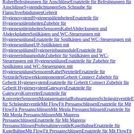
Rohre
Befestigungen für Anschlüsse
Ersatzteile für Befestigungen für
Anschlüsse
Systemdichtungen
Sets Schraube für
Flanschverbindungen
Geberit
Hygienesystem
Hygienespüleinheiten
Ersatzteile für
Hygienespüleinheiten
Zubehör für
Hygienespüleinheiten
Sensoren
Kabel
Abdeckungen und
Abdeckplatten
Spülkästen und WC-Steuerungen mit
Hygienespülung
Ersatzteile für Spülkästen und WC-Steuerungen mit
Hygienespülung
UP-Spülkästen mit
Hygienespülung
Hygieneeinbaumodule
Ersatzteile für
Hygieneeinbaumodule
Zubehör für Spülkästen und WC-
Steuerungen mit Hygienespülung
Ersatzteile für Zubehör für
Spülkästen und WC-Steuerungen mit
Hygienespülung
Sensoren
Kabel
Netzteile
Ersatzteile für
Netzteile
Netzwerkkomponenten
Geberit Connect Zubehör für
Geberit Hygienesystem
Ersatzteile für Geberit Connect Zubehör für
Geberit Hygienesystem
Gateways
Ersatzteile für
Gateways
Konverter
Ersatzteile für
Konverter
Sensoren
Montagematerial
Rohrarmaturen
Schrägsitzventile
E
für Schrägsitzventile
Mit FlowFit Pressanschlüssen
Ersatzteile für Mit
FlowFit Pressanschlüssen
Mit Mepla Pressanschlüssen
Ersatzteile für
Mit Mepla Pressanschlüssen
Mit Mapress
Pressanschlüssen
Ersatzteile für Mit Mapress
Pressanschlüssen
Probenahmeventile
Kugelhähne
Ersatzteile für
Kugelhähne
Mit FlowFit Pressanschlüssen
Ersatzteile für Mit FlowFit