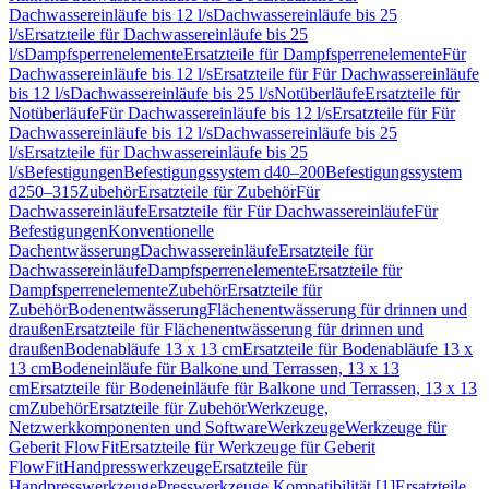
Dachwassereinläufe bis 12 l/s
Dachwassereinläufe bis 25
l/s
Ersatzteile für Dachwassereinläufe bis 25
l/s
Dampfsperrenelemente
Ersatzteile für Dampfsperrenelemente
Für
Dachwassereinläufe bis 12 l/s
Ersatzteile für Für Dachwassereinläufe
bis 12 l/s
Dachwassereinläufe bis 25 l/s
Notüberläufe
Ersatzteile für
Notüberläufe
Für Dachwassereinläufe bis 12 l/s
Ersatzteile für Für
Dachwassereinläufe bis 12 l/s
Dachwassereinläufe bis 25
l/s
Ersatzteile für Dachwassereinläufe bis 25
l/s
Befestigungen
Befestigungssystem d40–200
Befestigungssystem
d250–315
Zubehör
Ersatzteile für Zubehör
Für
Dachwassereinläufe
Ersatzteile für Für Dachwassereinläufe
Für
Befestigungen
Konventionelle
Dachentwässerung
Dachwassereinläufe
Ersatzteile für
Dachwassereinläufe
Dampfsperrenelemente
Ersatzteile für
Dampfsperrenelemente
Zubehör
Ersatzteile für
Zubehör
Bodenentwässerung
Flächenentwässerung für drinnen und
draußen
Ersatzteile für Flächenentwässerung für drinnen und
draußen
Bodenabläufe 13 x 13 cm
Ersatzteile für Bodenabläufe 13 x
13 cm
Bodeneinläufe für Balkone und Terrassen, 13 x 13
cm
Ersatzteile für Bodeneinläufe für Balkone und Terrassen, 13 x 13
cm
Zubehör
Ersatzteile für Zubehör
Werkzeuge,
Netzwerkkomponenten und Software
Werkzeuge
Werkzeuge für
Geberit FlowFit
Ersatzteile für Werkzeuge für Geberit
FlowFit
Handpresswerkzeuge
Ersatzteile für
Handpresswerkzeuge
Presswerkzeuge Kompatibilität [1]
Ersatzteile