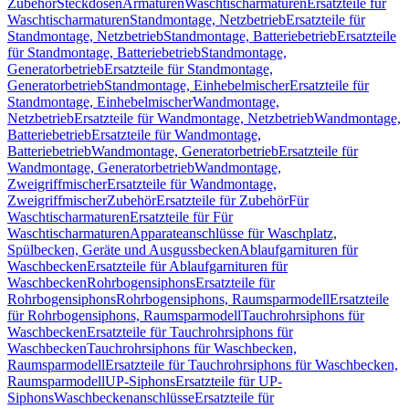
Zubehör
Steckdosen
Armaturen
Waschtischarmaturen
Ersatzteile für
Waschtischarmaturen
Standmontage, Netzbetrieb
Ersatzteile für
Standmontage, Netzbetrieb
Standmontage, Batteriebetrieb
Ersatzteile
für Standmontage, Batteriebetrieb
Standmontage,
Generatorbetrieb
Ersatzteile für Standmontage,
Generatorbetrieb
Standmontage, Einhebelmischer
Ersatzteile für
Standmontage, Einhebelmischer
Wandmontage,
Netzbetrieb
Ersatzteile für Wandmontage, Netzbetrieb
Wandmontage,
Batteriebetrieb
Ersatzteile für Wandmontage,
Batteriebetrieb
Wandmontage, Generatorbetrieb
Ersatzteile für
Wandmontage, Generatorbetrieb
Wandmontage,
Zweigriffmischer
Ersatzteile für Wandmontage,
Zweigriffmischer
Zubehör
Ersatzteile für Zubehör
Für
Waschtischarmaturen
Ersatzteile für Für
Waschtischarmaturen
Apparateanschlüsse für Waschplatz,
Spülbecken, Geräte und Ausgussbecken
Ablaufgarnituren für
Waschbecken
Ersatzteile für Ablaufgarnituren für
Waschbecken
Rohrbogensiphons
Ersatzteile für
Rohrbogensiphons
Rohrbogensiphons, Raumsparmodell
Ersatzteile
für Rohrbogensiphons, Raumsparmodell
Tauchrohrsiphons für
Waschbecken
Ersatzteile für Tauchrohrsiphons für
Waschbecken
Tauchrohrsiphons für Waschbecken,
Raumsparmodell
Ersatzteile für Tauchrohrsiphons für Waschbecken,
Raumsparmodell
UP-Siphons
Ersatzteile für UP-
Siphons
Waschbeckenanschlüsse
Ersatzteile für