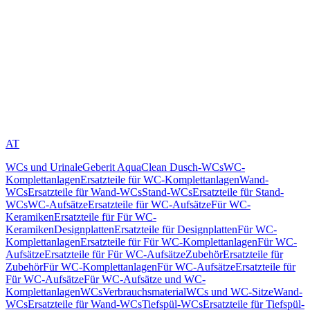
AT
WCs und Urinale
Geberit AquaClean Dusch-WCs
WC-
Komplettanlagen
Ersatzteile für WC-Komplettanlagen
Wand-
WCs
Ersatzteile für Wand-WCs
Stand-WCs
Ersatzteile für Stand-
WCs
WC-Aufsätze
Ersatzteile für WC-Aufsätze
Für WC-
Keramiken
Ersatzteile für Für WC-
Keramiken
Designplatten
Ersatzteile für Designplatten
Für WC-
Komplettanlagen
Ersatzteile für Für WC-Komplettanlagen
Für WC-
Aufsätze
Ersatzteile für Für WC-Aufsätze
Zubehör
Ersatzteile für
Zubehör
Für WC-Komplettanlagen
Für WC-Aufsätze
Ersatzteile für
Für WC-Aufsätze
Für WC-Aufsätze und WC-
Komplettanlagen
WCs
Verbrauchsmaterial
WCs und WC-Sitze
Wand-
WCs
Ersatzteile für Wand-WCs
Tiefspül-WCs
Ersatzteile für Tiefspül-