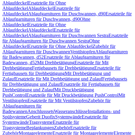
Ablaufdeckel
Ersatzteile für Ohne
Ablaufdeckel
Ablaufdeckel
Ersatzteile für
Ablaufdeckel
Ablaufgarnituren für Duschwannen, d90
Ersatzteile für
Ablaufgarnituren für Duschwannen, d90
Ohne
Ablaufdeckel
Ersatzteile für Ohne
Ablaufdeckel
Ablaufdeckel
Ersatzteile für
Ablaufdeckel
Ablaufgarnituren für Duschwannen Sestra
Ersatzteile
für Ablaufgarnituren für Duschwannen Sestra
Ohne
Ablaufdeckel
Ersatzteile für Ohne Ablaufdeckel
Zubehör für
Ablaufgarnituren für Duschwannen
Ventilstopfen
Ablaufgarnituren
für Badewannen, d52
Ersatzteile für Ablaufgarnituren für
Badewannen, d52
Mit Drehbetätigung
Ersatzteile für Mit
Drehbetätigung
Fertigbausets für Drehbetätigung
Ersatzteile für
Fertigbausets für Drehbetätigung
Mit Drehbetätigung und
Zulauf
Ersatzteile für Mit Drehbetätigung und Zulauf
Fertigbausets
für Drehbetätigung und Zulauf
Ersatzteile für Fertigbausets für
Drehbetätigung und Zulauf
Mit Druckbetätigung
PushControl
Ersatzteile für Mit Druckbetätigung PushControl
Mit
Ventilstopfen
Ersatzteile für Mit Ventilstopfen
Zubehör für
Ablaufgarnituren für
Badewannen
Anschlusssets
Wasseranschlüsse
Installations- und
Spülsysteme
Geberit Duofix
Systemwände
Ersatzteile für
Systemwände
Tragsysteme
Ersatzteile für
Tragsysteme
Beplankungen
Zubehör
Ersatzteile für
Zubehör
Montageelemente
Ersatzteile für Montageelemente
Elemente