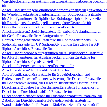
Waschbeckenanschlüsse
Anschlussstutzen
Anschlussbögen
Abdeckung
für
Anschlüsse
Dichtungen
Löthülsen
Standrohre
Verlängerungen
Wandeinb
für Wandeinbaukästen
Ablaufgarnituren für Spülbecken
Ersatzteile
für Ablaufgarnituren für Spülbecken
Rohrbogensiphons
Ersatzteile
für Rohrbogensiphons
Doppelkammersiphons
Ersatzteile für
Doppelkammersiphons
Anschlussstutzen
Ersatzteile für
Anschlussstutzen
Zubehör
Ersatzteile für Zubehör
Ablaufgarnituren
für Geräte
Ersatzteile für Ablaufgarnituren für
Geräte
Rohrbogensiphons
Ersatzteile für Rohrbogensiphons
UP-
Siphons
Ersatzteile für UP-Siphons
AP-Siphons
Ersatzteile für AP-
Siphons
Anschlüsse
Ersatzteile für
Anschlüsse
Zubehör
Ablaufgarnituren für Ausgussbecken
Ersatzteile
für Ablaufgarnituren für Ausgussbecken
Siphons
Ersatzteile für
Siphons
Anschlussbögen
Ersatzteile für
Anschlussbögen
Anschlussstutzen
Ersatzteile für
Anschlussstutzen
Ablaufventile
Ersatzteile für
Ablaufventile
Zubehör
Ersatzteile für Zubehör
Duschen und
Badewannen
Duschen
Bodenentwässerung für Duschen
Ersatzteile
für Bodenentwässerung für Duschen
Duschrinnen
Ersatzteile für
Duschrinnen
Zubehör für Duschrinnen
Ersatzteile für Zubehör für
Duschrinnen
Duschbodenabläufe
Ersatzteile für
Duschbodenabläufe
Zubehör für Duschbodenabläufe
Ersatzteile für
Zubehör für Duschbodenabläufe
Wandabläufe
Ersatzteile für
Wandabläufe
Zubehör für Wandabläufe
Ersatzteile für Zubehör für