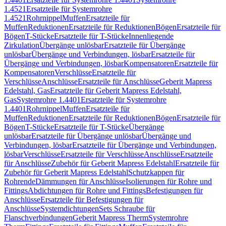
1.4521
Ersatzteile für Systemrohre
1.4521
Rohrnippel
Muffen
Ersatzteile für
Muffen
Reduktionen
Ersatzteile für Reduktionen
Bögen
Ersatzteile für
Bögen
T-Stücke
Ersatzteile für T-Stücke
Innenliegende
Zirkulation
Übergänge unlösbar
Ersatzteile für Übergänge
unlösbar
Übergänge und Verbindungen, lösbar
Ersatzteile für
Übergänge und Verbindungen, lösbar
Kompensatoren
Ersatzteile für
Kompensatoren
Verschlüsse
Ersatzteile für
Verschlüsse
Anschlüsse
Ersatzteile für Anschlüsse
Geberit Mapress
Edelstahl, Gas
Ersatzteile für Geberit Mapress Edelstahl,
Gas
Systemrohre 1.4401
Ersatzteile für Systemrohre
1.4401
Rohrnippel
Muffen
Ersatzteile für
Muffen
Reduktionen
Ersatzteile für Reduktionen
Bögen
Ersatzteile für
Bögen
T-Stücke
Ersatzteile für T-Stücke
Übergänge
unlösbar
Ersatzteile für Übergänge unlösbar
Übergänge und
Verbindungen, lösbar
Ersatzteile für Übergänge und Verbindungen,
lösbar
Verschlüsse
Ersatzteile für Verschlüsse
Anschlüsse
Ersatzteile
für Anschlüsse
Zubehör für Geberit Mapress Edelstahl
Ersatzteile für
Zubehör für Geberit Mapress Edelstahl
Schutzkappen für
Rohrende
Dämmungen für Anschlüsse
Isolierungen für Rohre und
Fittings
Abdichtungen für Rohre und Fittings
Befestigungen für
Anschlüsse
Ersatzteile für Befestigungen für
Anschlüsse
Systemdichtungen
Sets Schraube für
Flanschverbindungen
Geberit Mapress Therm
Systemrohre