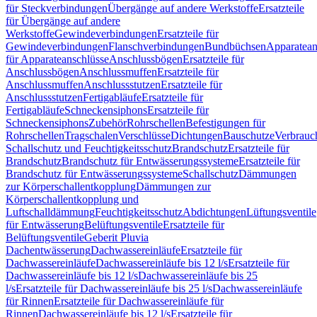
für Steckverbindungen
Übergänge auf andere Werkstoffe
Ersatzteile
für Übergänge auf andere
Werkstoffe
Gewindeverbindungen
Ersatzteile für
Gewindeverbindungen
Flanschverbindungen
Bundbüchsen
Apparatean
für Apparateanschlüsse
Anschlussbögen
Ersatzteile für
Anschlussbögen
Anschlussmuffen
Ersatzteile für
Anschlussmuffen
Anschlussstutzen
Ersatzteile für
Anschlussstutzen
Fertigabläufe
Ersatzteile für
Fertigabläufe
Schneckensiphons
Ersatzteile für
Schneckensiphons
Zubehör
Rohrschellen
Befestigungen für
Rohrschellen
Tragschalen
Verschlüsse
Dichtungen
Bauschutze
Verbrauc
Schallschutz und Feuchtigkeitsschutz
Brandschutz
Ersatzteile für
Brandschutz
Brandschutz für Entwässerungssysteme
Ersatzteile für
Brandschutz für Entwässerungssysteme
Schallschutz
Dämmungen
zur Körperschallentkopplung
Dämmungen zur
Körperschallentkopplung und
Luftschalldämmung
Feuchtigkeitsschutz
Abdichtungen
Lüftungsventile
für Entwässerung
Belüftungsventile
Ersatzteile für
Belüftungsventile
Geberit Pluvia
Dachentwässerung
Dachwassereinläufe
Ersatzteile für
Dachwassereinläufe
Dachwassereinläufe bis 12 l/s
Ersatzteile für
Dachwassereinläufe bis 12 l/s
Dachwassereinläufe bis 25
l/s
Ersatzteile für Dachwassereinläufe bis 25 l/s
Dachwassereinläufe
für Rinnen
Ersatzteile für Dachwassereinläufe für
Rinnen
Dachwassereinläufe bis 12 l/s
Ersatzteile für