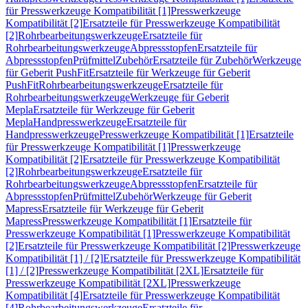
für Presswerkzeuge Kompatibilität [1]
Presswerkzeuge
Kompatibilität [2]
Ersatzteile für Presswerkzeuge Kompatibilität
[2]
Rohrbearbeitungswerkzeuge
Ersatzteile für
Rohrbearbeitungswerkzeuge
Abpressstopfen
Ersatzteile für
Abpressstopfen
Prüfmittel
Zubehör
Ersatzteile für Zubehör
Werkzeuge
für Geberit PushFit
Ersatzteile für Werkzeuge für Geberit
PushFit
Rohrbearbeitungswerkzeuge
Ersatzteile für
Rohrbearbeitungswerkzeuge
Werkzeuge für Geberit
Mepla
Ersatzteile für Werkzeuge für Geberit
Mepla
Handpresswerkzeuge
Ersatzteile für
Handpresswerkzeuge
Presswerkzeuge Kompatibilität [1]
Ersatzteile
für Presswerkzeuge Kompatibilität [1]
Presswerkzeuge
Kompatibilität [2]
Ersatzteile für Presswerkzeuge Kompatibilität
[2]
Rohrbearbeitungswerkzeuge
Ersatzteile für
Rohrbearbeitungswerkzeuge
Abpressstopfen
Ersatzteile für
Abpressstopfen
Prüfmittel
Zubehör
Werkzeuge für Geberit
Mapress
Ersatzteile für Werkzeuge für Geberit
Mapress
Presswerkzeuge Kompatibilität [1]
Ersatzteile für
Presswerkzeuge Kompatibilität [1]
Presswerkzeuge Kompatibilität
[2]
Ersatzteile für Presswerkzeuge Kompatibilität [2]
Presswerkzeuge
Kompatibilität [1] / [2]
Ersatzteile für Presswerkzeuge Kompatibilität
[1] / [2]
Presswerkzeuge Kompatibilität [2XL]
Ersatzteile für
Presswerkzeuge Kompatibilität [2XL]
Presswerkzeuge
Kompatibilität [4]
Ersatzteile für Presswerkzeuge Kompatibilität
[4]
Rohrbearbeitungswerkzeuge
Ersatzteile für