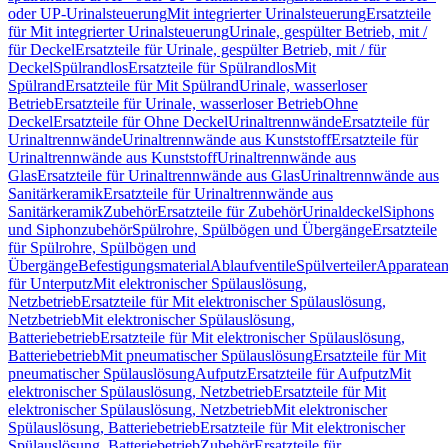
oder UP-Urinalsteuerung
Mit integrierter Urinalsteuerung
Ersatzteile
für Mit integrierter Urinalsteuerung
Urinale, gespülter Betrieb, mit /
für Deckel
Ersatzteile für Urinale, gespülter Betrieb, mit / für
Deckel
Spülrandlos
Ersatzteile für Spülrandlos
Mit
Spülrand
Ersatzteile für Mit Spülrand
Urinale, wasserloser
Betrieb
Ersatzteile für Urinale, wasserloser Betrieb
Ohne
Deckel
Ersatzteile für Ohne Deckel
Urinaltrennwände
Ersatzteile für
Urinaltrennwände
Urinaltrennwände aus Kunststoff
Ersatzteile für
Urinaltrennwände aus Kunststoff
Urinaltrennwände aus
Glas
Ersatzteile für Urinaltrennwände aus Glas
Urinaltrennwände aus
Sanitärkeramik
Ersatzteile für Urinaltrennwände aus
Sanitärkeramik
Zubehör
Ersatzteile für Zubehör
Urinaldeckel
Siphons
und Siphonzubehör
Spülrohre, Spülbögen und Übergänge
Ersatzteile
für Spülrohre, Spülbögen und
Übergänge
Befestigungsmaterial
Ablaufventile
Spülverteiler
Apparatean
für Unterputz
Mit elektronischer Spülauslösung,
Netzbetrieb
Ersatzteile für Mit elektronischer Spülauslösung,
Netzbetrieb
Mit elektronischer Spülauslösung,
Batteriebetrieb
Ersatzteile für Mit elektronischer Spülauslösung,
Batteriebetrieb
Mit pneumatischer Spülauslösung
Ersatzteile für Mit
pneumatischer Spülauslösung
Aufputz
Ersatzteile für Aufputz
Mit
elektronischer Spülauslösung, Netzbetrieb
Ersatzteile für Mit
elektronischer Spülauslösung, Netzbetrieb
Mit elektronischer
Spülauslösung, Batteriebetrieb
Ersatzteile für Mit elektronischer
Spülauslösung, Batteriebetrieb
Zubehör
Ersatzteile für