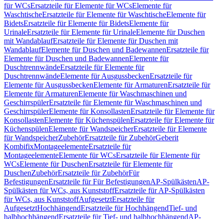
für WCs
Ersatzteile für Elemente für WCs
Elemente für
Waschtische
Ersatzteile für Elemente für Waschtische
Elemente für
Bidets
Ersatzteile für Elemente für Bidets
Elemente für
Urinale
Ersatzteile für Elemente für Urinale
Elemente für Duschen
mit Wandablauf
Ersatzteile für Elemente für Duschen mit
Wandablauf
Elemente für Duschen und Badewannen
Ersatzteile für
Elemente für Duschen und Badewannen
Elemente für
Duschtrennwände
Ersatzteile für Elemente für
Duschtrennwände
Elemente für Ausgussbecken
Ersatzteile für
Elemente für Ausgussbecken
Elemente für Armaturen
Ersatzteile für
Elemente für Armaturen
Elemente für Waschmaschinen und
Geschirrspüler
Ersatzteile für Elemente für Waschmaschinen und
Geschirrspüler
Elemente für Konsollasten
Ersatzteile für Elemente für
Konsollasten
Elemente für Küchenspülen
Ersatzteile für Elemente für
Küchenspülen
Elemente für Wandspeicher
Ersatzteile für Elemente
für Wandspeicher
Zubehör
Ersatzteile für Zubehör
Geberit
Kombifix
Montageelemente
Ersatzteile für
Montageelemente
Elemente für WCs
Ersatzteile für Elemente für
WCs
Elemente für Duschen
Ersatzteile für Elemente für
Duschen
Zubehör
Ersatzteile für Zubehör
Für
Befestigungen
Ersatzteile für Für Befestigungen
AP-Spülkästen
AP-
Spülkästen für WCs, aus Kunststoff
Ersatzteile für AP-Spülkästen
für WCs, aus Kunststoff
Aufgesetzt
Ersatzteile für
Aufgesetzt
Hochhängend
Ersatzteile für Hochhängend
Tief- und
halbhochhängend
Ersatzteile für Tief- und halbhochhängend
AP-