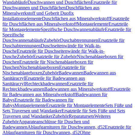
Wandabläufe
Duschwannen und Duschflächen
Ersatzteile für
Duschwannen und Duschflächen
Duschflächen aus
Mineralwerkstoff und Geberit Duofix
Installationselemente
Duschflächen aus Mineralwerkstoff
Ersatzteile
für Duschflächen aus Mineralwerkstoff
Montagelemente
Ersatzteile
für Montagelemente
Spezifische Duschwannenabläufe
Ersatzteile für
Spezifische
Duschwannenabläufe
Zubehör
Duschabtrennungen
Ersatzteile für
Duschabtrennungen
Duschseitenwände für Walk-in-
Dusche
Ersatzteile für Duschseitenwände für Walk-in-
Dusche
Zubehör
Ersatzteile für Zubehör
Nischenablageboxen für
Duschen
Ersatzteile für Nischenablageboxen für
Duschen
Nischenablageboxen
Ersatzteile für
Nischenablageboxen
Zubehör
Badewannen
Badewannen aus
Sanitäracryl
Ersatzteile für Badewannen aus
Sanitäracryl
Rechteckbadewannen
Ersatzteile für
Rechteckbadewannen
Badewannen aus Mineralwerkstoff
Ersatzteile
für Badewannen aus Mineralwerkstoff
Badewannen für
Babys
Ersatzteile für Badewannen für
Babys
Montagelemente
Ersatzteile für Montagelemente
Sets Füße und
Sets Traversen und Wandanker
Ersatzteile für Sets Füße und Sets
Traversen und Wandanker
Zubehör
Reparatursets
Weiteres
Zubehör
Apparateanschlüsse für Duschen und
Badewannen
Ablaufgarnituren für Duschwannen, d52
Ersatzteile für
Ablaufgarnituren für Duschwannen, d52
Ohne