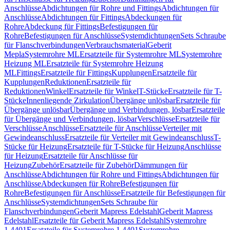
Anschlüsse
Abdichtungen für Rohre und Fittings
Abdichtungen für
Anschlüsse
Abdichtungen für Fittings
Abdeckungen für
Rohre
Abdeckung für Fittings
Befestigungen für
Rohre
Befestigungen für Anschlüsse
Systemdichtungen
Sets Schraube
für Flanschverbindungen
Verbrauchsmaterial
Geberit
Mepla
Systemrohre ML
Ersatzteile für Systemrohre ML
Systemrohre
Heizung ML
Ersatzteile für Systemrohre Heizung
ML
Fittings
Ersatzteile für Fittings
Kupplungen
Ersatzteile für
Kupplungen
Reduktionen
Ersatzteile für
Reduktionen
Winkel
Ersatzteile für Winkel
T-Stücke
Ersatzteile für T-
Stücke
Innenliegende Zirkulation
Übergänge unlösbar
Ersatzteile für
Übergänge unlösbar
Übergänge und Verbindungen, lösbar
Ersatzteile
für Übergänge und Verbindungen, lösbar
Verschlüsse
Ersatzteile für
Verschlüsse
Anschlüsse
Ersatzteile für Anschlüsse
Verteiler mit
Gewindeanschluss
Ersatzteile für Verteiler mit Gewindeanschluss
T-
Stücke für Heizung
Ersatzteile für T-Stücke für Heizung
Anschlüsse
für Heizung
Ersatzteile für Anschlüsse für
Heizung
Zubehör
Ersatzteile für Zubehör
Dämmungen für
Anschlüsse
Abdichtungen für Rohre und Fittings
Abdichtungen für
Anschlüsse
Abdeckungen für Rohre
Befestigungen für
Rohre
Befestigungen für Anschlüsse
Ersatzteile für Befestigungen für
Anschlüsse
Systemdichtungen
Sets Schraube für
Flanschverbindungen
Geberit Mapress Edelstahl
Geberit Mapress
Edelstahl
Ersatzteile für Geberit Mapress Edelstahl
Systemrohre
1.4401
Ersatzteile für Systemrohre 1.4401
Systemrohre