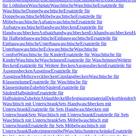
für Löthülsen
Waschplatz
Waschtische
Waschtische
Ersatzteile für
Waschtische
Doppelwaschtische
Ersatzteile für
Doppelwaschtische
Möbelwaschtische
Ersatzteile für
Möbelwaschtische
Aufsatzwaschtische
Ersatzteile für
Aufsatzwaschtische
Handwaschbecken
Ersatzteile für
Handwaschbecken
Aufsatzhandwaschbecken
Eckhandwaschbecken
H
für Halbeinbauwaschtische
Einbauwaschtische
Ersatzteile für
Einbauwaschtische
Unterbauwaschtische
Ersatzteile für
Unterbauwaschtische
Eckwaschtische
Waschtische
Comfort
Waschtische für Kinder
Ersatzteile für Waschtische für
Kinder
Waschtische
Waschrinnen
Ersatzteile für Waschrinnen
Weitere
Becken
Ersatzteile für Weitere Becken
Ausgussbecken
Ersatzteile für
Ausgussbecken
Ausgüsse
Ersatzteile für
Ausgüsse
Mehrzweckbecken
Gipsfangbecken
Waschtische für
Klassenräume
Ersatzteile für Waschtische für
Klassenräume
Zubehör
Säulen
Ersatzteile für
Säulen
Halbsäulen
Ersatzteile für
Halbsäulen
Zubehör
Ablaufdeckel
Befestigungsmaterial
Dekorblenden
W
Waschtisch mit Unterschrank
Sets Handwaschbecken mit
Unterschrank
Ersatzteile für Sets Handwaschbecken mit
Unterschrank
Sets Waschtisch mit Unterschrank
Ersatzteile für Sets
Waschtisch mit Unterschrank
Sets Möbelwaschtisch mit
Unterschrank
Ersatzteile für Sets Möbelwaschtisch mit
Unterschrank
Badezimmermöbel
Waschtischunterschränke
Ersatzteile