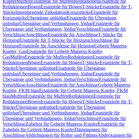
Kupfer
Muffen
Ersatzteile für Muffen
Reduktionen
Ersatzteile für
Reduktionen
Bögen
Ersatzteile für Bögen
T-Stücke
Ersatzteile für T-
Stücke
Innenliegende Zirkulation
Kreuzstücke
Ersatzteile für
Kreuzstücke
Übergänge unlösbar
Ersatzteile für Übergänge
unlösbar
Übergänge und Verbindungen, lösbar
Ersatzteile für
Übergänge und Verbindungen, lösbar
Verschlüsse
Ersatzteile für
Verschlüsse
Anschlüsse
Ersatzteile für Anschlüsse
T-Stücke für
Heizung
Ersatzteile für T-Stücke für Heizung
Anschlüsse für
Heizung
Ersatzteile für Anschlüsse für Heizung
Geberit Mapress
Kupfer, Gas
Ersatzteile für Geberit Mapress Kupfer,
Gas
Muffen
Ersatzteile für Muffen
Reduktionen
Ersatzteile für
Reduktionen
Bögen
Ersatzteile für Bögen
T-Stücke
Ersatzteile für T-
Stücke
Übergänge unlösbar
Ersatzteile für Übergänge
unlösbar
Übergänge und Verbindungen, lösbar
Ersatzteile für
Übergänge und Verbindungen, lösbar
Verschlüsse
Ersatzteile für
Verschlüsse
Anschlüsse
Ersatzteile für Anschlüsse
Geberit Mapress
Kupfer, FKM blau
Ersatzteile für Geberit Mapress Kupfer, FKM
blau
Muffen
Ersatzteile für Muffen
Reduktionen
Ersatzteile für
Reduktionen
Bögen
Ersatzteile für Bögen
T-Stücke
Ersatzteile für T-
Stücke
Übergänge unlösbar
Ersatzteile für Übergänge
unlösbar
Übergänge und Verbindungen, lösbar
Ersatzteile für
Übergänge und Verbindungen, lösbar
Verschlüsse
Ersatzteile für
Verschlüsse
Zubehör für Geberit Mapress Kupfer
Ersatzteile für
Zubehör für Geberit Mapress Kupfer
Dämmungen für
Anschlüsse
Abdichtungen für Rohre und Fittings
Abdeckungen für