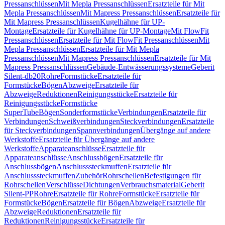
Pressanschlüssen
Mit Mepla Pressanschlüssen
Ersatzteile für Mit
Mepla Pressanschlüssen
Mit Mapress Pressanschlüssen
Ersatzteile für
Mit Mapress Pressanschlüssen
Kugelhähne für UP-
Montage
Ersatzteile für Kugelhähne für UP-Montage
Mit FlowFit
Pressanschlüssen
Ersatzteile für Mit FlowFit Pressanschlüssen
Mit
Mepla Pressanschlüssen
Ersatzteile für Mit Mepla
Pressanschlüssen
Mit Mapress Pressanschlüssen
Ersatzteile für Mit
Mapress Pressanschlüssen
Gebäude-Entwässerungssysteme
Geberit
Silent-db20
Rohre
Formstücke
Ersatzteile für
Formstücke
Bögen
Abzweige
Ersatzteile für
Abzweige
Reduktionen
Reinigungsstücke
Ersatzteile für
Reinigungsstücke
Formstücke
SuperTube
Bögen
Sonderformstücke
Verbindungen
Ersatzteile für
Verbindungen
Schweißverbindungen
Steckverbindungen
Ersatzteile
für Steckverbindungen
Spannverbindungen
Übergänge auf andere
Werkstoffe
Ersatzteile für Übergänge auf andere
Werkstoffe
Apparateanschlüsse
Ersatzteile für
Apparateanschlüsse
Anschlussbögen
Ersatzteile für
Anschlussbögen
Anschlusssteckmuffen
Ersatzteile für
Anschlusssteckmuffen
Zubehör
Rohrschellen
Befestigungen für
Rohrschellen
Verschlüsse
Dichtungen
Verbrauchsmaterial
Geberit
Silent-PP
Rohre
Ersatzteile für Rohre
Formstücke
Ersatzteile für
Formstücke
Bögen
Ersatzteile für Bögen
Abzweige
Ersatzteile für
Abzweige
Reduktionen
Ersatzteile für
Reduktionen
Reinigungsstücke
Ersatzteile für